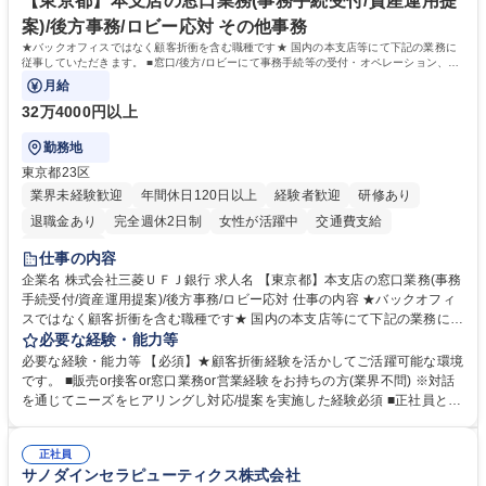
【東京都】本支店の窓口業務(事務手続受付/資産運用提
案)/後方事務/ロビー応対 その他事務
★バックオフィスではなく顧客折衝を含む職種です★ 国内の本支店等にて下記の業務に
従事していただきます。 ■窓口/後方/ロビーにて事務手続等の受付・オペレーション、お
客様対応
月給
32万4000円以上
勤務地
東京都23区
業界未経験歓迎
年間休日120日以上
経験者歓迎
研修あり
退職金あり
完全週休2日制
女性が活躍中
交通費支給
土日祝休み
仕事の内容
企業名 株式会社三菱ＵＦＪ銀行 求人名 【東京都】本支店の窓口業務(事務
手続受付/資産運用提案)/後方事務/ロビー応対 仕事の内容 ★バックオフィ
スではなく顧客折衝を含む職種です★ 国内の本支店等にて下記の業務に従
事していただきます。 ■窓口/後方/ロビーにて事務手続等の受付・オペレ
必要な経験・能力等
ーション、お客様対応 ■窓口にて、ご来店された個人のお客様に対して金
必要な経験・能力等 【必須】★顧客折衝経験を活かしてご活躍可能な環境
融商品のご提案 ■効率的な事務運用の検討・構築等 ≪業務紹介：ご応募前
です。 ■販売or接客or窓口業務or営業経験をお持ちの方(業界不問) ※対話
に必ずご覧ください≫ ※記事 https://www.mysite.bk.mufg.jp/career/circle/
を通じてニーズをヒアリングし対応/提案を実施した経験必須 ■正社員とし
article17/ ※動画 https://youtu.be/H-S7HaJqqbg 募集職種 【東京都】本支
ての就業経験1年以上 【歓迎】■金融業界での就業経験■銀行での預金為替
店の窓口業務(事務手続受付/資産運用提案)/後方事務/ロビー応対
事務経験 ■金融商品の提案・販売経験 ≪魅力≫研修やOJT環境が整ってい
正社員
るので安心して入行いただけます。 幅広いキャリアの選択肢があり、公募
サノダインセラピューティクス株式会社
や社内副業等を活用し、 一人ひとりが挑戦できるカルチャーが浸透してい