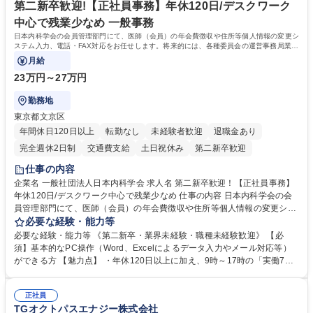
「未来の日常」の創造に向けて持続可能な社会の実現に貢献してまいりま
第二新卒歓迎!【正社員事務】年休120日/デスクワーク
す。 学歴・資格 学歴：大学院 大学 語学力： 資格：
中心で残業少なめ 一般事務
日本内科学会の会員管理部門にて、医師（会員）の年会費徴収や住所等個人情報の変更シ
ステム入力、電話・FAX対応をお任せします。将来的には、各種委員会の運営事務局業務
などにも幅広く携わっていただきます。
月給
23万円～27万円
勤務地
東京都文京区
年間休日120日以上
転勤なし
未経験者歓迎
退職金あり
完全週休2日制
交通費支給
土日祝休み
第二新卒歓迎
仕事の内容
企業名 一般社団法人日本内科学会 求人名 第二新卒歓迎！【正社員事務】
年休120日/デスクワーク中心で残業少なめ 仕事の内容 日本内科学会の会
員管理部門にて、医師（会員）の年会費徴収や住所等個人情報の変更シス
テム入力、電話・FAX対応をお任せします。将来的には、各種委員会の運
必要な経験・能力等
営事務局業務などにも幅広く携わっていただきます。 【会員管理・データ
必要な経験・能力等 《第二新卒・業界未経験・職種未経験歓迎》 【必
入力業務】 ・医師（会員）の住所変更、個人情報のシステム登録・更新
須】基本的なPC操作（Word、Excelによるデータ入力やメール対応等）
・年会費の徴収管理や入金データの照合確認 【問い合わせ対応】 ・会員
ができる方 【魅力点】 ・年休120日以上に加え、9時～17時の「実働7時
（医師）からの電話、FAX、ネット申請に伴う相談受付 ・複雑な案件のへ
間勤務」で残業も少なくワークライフバランスは抜群です。 【将来的な業
のエスカレーション・連携対応 募集職種 第二新卒歓迎！【正社員事務】
務（各種委員会運営）】 ・学会内における各種委員会のスケジュール調
年休120日/デスクワーク中心で残業少なめ
正社員
整、資料作成、当日の運営サポート 学歴・資格 学歴：大学院 大学 語学
TGオクトパスエナジー株式会社
力： 資格：