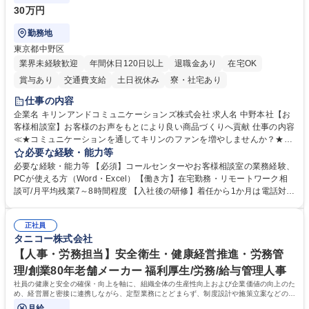
30万円
勤務地
東京都中野区
業界未経験歓迎
年間休日120日以上
退職金あり
在宅OK
賞与あり
交通費支給
土日祝休み
寮・社宅あり
仕事の内容
企業名 キリンアンドコミュニケーションズ株式会社 求人名 中野本社【お
客様相談室】お客様のお声をもとにより良い商品づくりへ貢献 仕事の内容
≪★コミュニケーションを通してキリンのファンを増やしませんか？★≫
お客様のお声をより良い商品づくりに活かしていく上で、窓口となるお客
必要な経験・能力等
様相談室でのお仕事です。 日々お客様からいただくキリングループへのご
必要な経験・能力等 【必須】コールセンターやお客様相談室の業務経験、
意見を、企業活動に活かしています。お客様からの声に迅速かつ誠意をも
PCが使える方（Word・Excel）【働き方】在宅勤務・リモートワーク相
って対応、情報提供するとともにグループ内活動に反映しています。 【具
談可/月平均残業7～8時間程度 【入社後の研修】着任から1か月は電話対応
体的には】電話応対、メール、お手紙対応、ご指摘品調査報告書作成、有
のOJTを中心に実施し、電話対応に慣れた段階でメール・手紙のOJTを実
人チャットボット対応など。 【1日の対応件数】■電話：月間一人当たり
施する予定です。独り立ち以降もしっかりフォローする体制を整えていま
平均100件前後■メール・手紙：同上40件前後 募集職種 中野本社【お客様
正社員
すのでご安心ください。 【当社について】キリングループの広報機能を担
タニコー株式会社
相談室】お客様のお声をもとにより良い商品づくりへ貢献
う会社として、お客様との出会いを大切にし、磨き上げたホスピタリティ
を込めてコミュニケーションをとりながら広報関連業務を行っておりま
【人事・労務担当】安全衛生・健康経営推進・労務管
す。 学歴・資格 学歴：大学院 大学 高専 短大 専修学校 高校 語学力： 資
理/創業80年老舗メーカー 福利厚生/労務/給与管理人事
格：
社員の健康と安全の確保・向上を軸に、組織全体の生産性向上および企業価値の向上のた
め、経営層と密接に連携しながら、定型業務にとどまらず、制度設計や施策立案などの上
流工程から関与していただきます。
月給