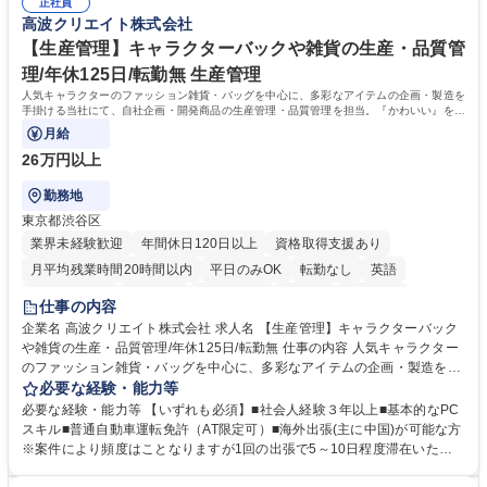
無/年休123日
正社員
得出来ております！ 【魅力】■フレックス制度、未経験からでも下限年収
高波クリエイト株式会社
を一律支給！ ■管理業務主任者資格取得後には50,000円/月の手当あり！
学歴・資格 学歴：大学院 大学 高専 短大 専修学校 高校 語学力： 資格：第
【生産管理】キャラクターバックや雑貨の生産・品質管
一種運転免許普通自動車
理/年休125日/転勤無 生産管理
人気キャラクターのファッション雑貨・バッグを中心に、多彩なアイテムの企画・製造を
手掛ける当社にて、自社企画・開発商品の生産管理・品質管理を担当。『かわいい』を届
けるやりがいのあるポジションです。
月給
26万円以上
勤務地
東京都渋谷区
業界未経験歓迎
年間休日120日以上
資格取得支援あり
月平均残業時間20時間以内
平日のみOK
転勤なし
英語
住宅手当あり
研修あり
退職金あり
在宅OK
賞与あり
仕事の内容
完全週休2日制
交通費支給
駅近5分以内
中国語
土日祝休み
企業名 高波クリエイト株式会社 求人名 【生産管理】キャラクターバック
や雑貨の生産・品質管理/年休125日/転勤無 仕事の内容 人気キャラクター
のファッション雑貨・バッグを中心に、多彩なアイテムの企画・製造を手
掛ける当社にて、自社企画・開発商品の生産管理・品質管理を担当。『か
必要な経験・能力等
わいい』を届けるやりがいのあるポジションです。 有名ブランドやキャラ
必要な経験・能力等 【いずれも必須】■社会人経験３年以上■基本的なPC
クターライセンスを活用した商品の企画・開発・販売を行っています。企
スキル■普通自動車運転免許（AT限定可）■海外出張(主に中国)が可能な方
画段階から納品まで、商品の製造に関わる全てのプロセスにおいて、生産
※案件により頻度はことなりますが1回の出張で5～10日程度滞在いただ
管理及び品質管理を担当。仕様書の作成、生産スケジュールの組立て、工
く予定です。 【歓迎】■英語もしくは中国語に抵抗のない方■雑貨品など
場へ見積依頼・価格交渉、サンプルの品質確認や検査の手配、ライセンス