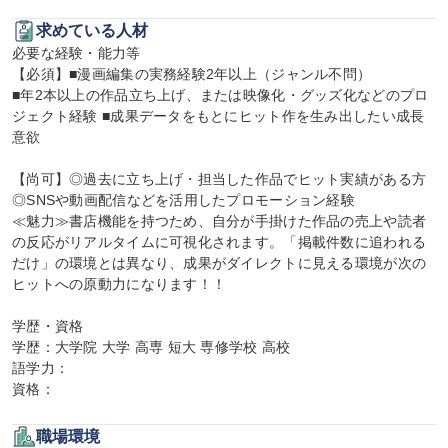
求めている人材
必要な経験・能力等

【必須】■漫画編集の実務経験2年以上（ジャンル不問）

■年2本以上の作品立ち上げ、または映像化・グッズ化などのプロ
ジェクト経験 ■成果データをもとにヒット作を生み出したい成長
意欲

【尚可】◎過去に立ち上げ・担当した作品でヒット実績がある方

◎SNSや動画配信などを活用したプロモーション経験

≪魅力≫書店機能を持つため、自分が手掛けた作品の売上や読者
の反応がリアルタイムに可視化されます。「掲載件数に追われる
だけ」の環境とは異なり、成果がダイレクトに見える環境が次の
ヒットへの原動力になります！！

学歴・資格

学歴：大学院 大学 高専 短大 専修学校 高校

語学力：

資格：
職場環境