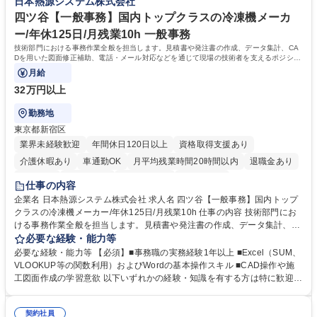
日本熱源システム株式会社
クセス】平日夕方以降を中心にリモートワークで対応
【英語（語学力）】■翻訳ツールを用い英語でコミュニケーションをとる
ことに抵抗がない方■英語は話せなくても問題はありませんが、英語が話
四ツ谷【一般事務】国内トップクラスの冷凍機メーカ
せますと、よりチャンスが広がります。※日本語がネイティブレベル必須
ー/年休125日/月残業10h 一般事務
学歴・資格 学歴：大学院 大学 高専 短大 専修学校 高校 語学力： 資格：
技術部門における事務作業全般を担当します。見積書や発注書の作成、データ集計、CA
Dを用いた図面修正補助、電話・メール対応などを通じて現場の技術者を支えるポジショ
ンです。
月給
32万円以上
勤務地
東京都新宿区
業界未経験歓迎
年間休日120日以上
資格取得支援あり
介護休暇あり
車通勤OK
月平均残業時間20時間以内
退職金あり
賞与あり
交通費支給
駅近5分以内
土日祝休み
仕事の内容
企業名 日本熱源システム株式会社 求人名 四ツ谷【一般事務】国内トップ
クラスの冷凍機メーカー/年休125日/月残業10h 仕事の内容 技術部門にお
ける事務作業全般を担当します。見積書や発注書の作成、データ集計、C
ADを用いた図面修正補助、電話・メール対応などを通じて現場の技術者
必要な経験・能力等
を支えるポジションです。 【仕事内容】■資料の整理、作成、ファイリン
必要な経験・能力等 【必須】■事務職の実務経験1年以上 ■Excel（SUM、
グ、受発注等のデータ入力 ■工事見積書や発注書など案件に関する書面の
VLOOKUP等の関数利用）およびWordの基本操作スキル ■CAD操作や施
作成および管理■Excel関数を用いたデータ集計および管理■CAD操作によ
工図面作成の学習意欲 以下いずれかの経験・知識を有する方は特に歓迎し
る設備施工図の作成補助および図面修正■電話対応、メール対応、備品受
ます！ ■建設会社やサブコン会社での事務職経験 ■CADの使用経験 ■施工
発注処理■技術部門や現場担当者との連絡調整業務 ※必要な知識は業務の
図面の作成経験 ■配管図面の作成経験 ※SUM・VLOOKUP・SUMIFなど
中で少しずつ身につけられますので、専門知識を持たない方でも安心して
契約社員
を使用しますが既存フォーマットへの入力・修正が中心です。一から関数