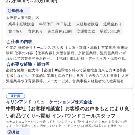
27万9000円～28万1000円
勤務地
大阪府大阪市淀川区
業界未経験歓迎
年間休日120日以上
未経験者歓迎
退職金あり
賞与あり
育休あり
完全週休2日制
交通費支給
駅近5分以内
土日祝休み
仕事の内容
企業名 株式会社キーエンス 求人名 【大阪・京都・滋賀】営業事務 ※未経
験可 仕事の内容 【仕事内容】大阪営業所、京都営業所、滋賀営業所いず
れかにて営業事務をお任せ。 【詳細】電話応対・データ入力・伝票や見積
の作成・カタログ送付・来客対応・営業所内で発生する事務業務や業務改
必要な経験・能力等
善をお任せ。 【教育制度】ご入社後、育成担当とペアになりながらOJTに
必要な経験・能力等 【必須】■協調性を持って業務推進出来る方 ■改善案
て業務を覚えていただくことが可能です。業務システムがきちんと構築さ
を出しながら、主体的に業務を進めて行ける方 【過去のご入社事例】人材
れているため、スムーズに仕事に慣れることができる環境です。また、
派遣業界や保育業界等、メーカー以外、営業事務未経験者の入社実績有
「チームで成果を出す文化」があり、良いやり方を積極的に共有しながら
【当社の事務職について】単なる事務ではなく主体性を発揮したサポート
常に改善を目指す風土のため、安心して業務に取り組んでいただけます。
により、キーエンスの付加価値向上に貢献します。ベースの定型業務に加
募集職種 【大阪・京都・滋賀】営業事務 ※未経験可
正社員
えて、お客様や社員の状況に合わせ、能動的なサポート、改善の動きも期
キリンアンドコミュニケーションズ株式会社
待され。組織を支えるスペシャリストとして、チームに貢献し、結果的に
社員から頼られる存在になることができます。平均19:30の退勤以降の業
中野本社【お客様相談室】お客様のお声をもとにより良
務の持ち帰りも禁止されており、メリハリのある働き方となります。 学
い商品づくりへ貢献 インバウンドコールスタッフ
歴・資格 学歴：大学院 大学 高専 短大 語学力： 資格：
≪★コミュニケーションを通してキリンのファンを増やしませんか？★≫ お客様のお声
をより良い商品づくりに活かしていく上で、窓口となるお客様相談室でのお仕事です。
月給