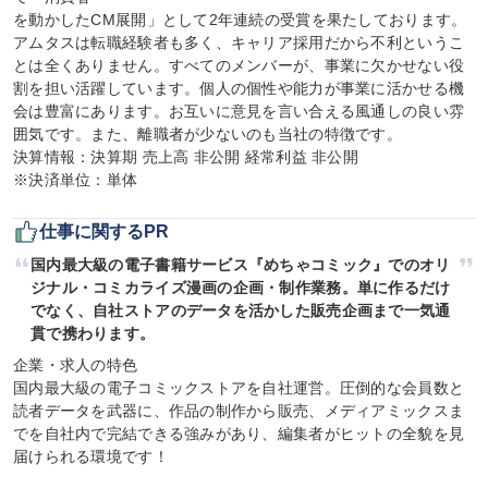
を動かしたCM展開」として2年連続の受賞を果たしております。

アムタスは転職経験者も多く、キャリア採用だから不利というこ
とは全くありません。すべてのメンバーが、事業に欠かせない役
割を担い活躍しています。個人の個性や能力が事業に活かせる機
会は豊富にあります。お互いに意見を言い合える風通しの良い雰
囲気です。また、離職者が少ないのも当社の特徴です。

決算情報：決算期 売上高 非公開 経常利益 非公開

※決済単位：単体
仕事に関するPR
国内最大級の電子書籍サービス『めちゃコミック』でのオリ
ジナル・コミカライズ漫画の企画・制作業務。単に作るだけ
でなく、自社ストアのデータを活かした販売企画まで一気通
貫で携わります。
企業・求人の特色

国内最大級の電子コミックストアを自社運営。圧倒的な会員数と
読者データを武器に、作品の制作から販売、メディアミックスま
でを自社内で完結できる強みがあり、編集者がヒットの全貌を見
届けられる環境です！