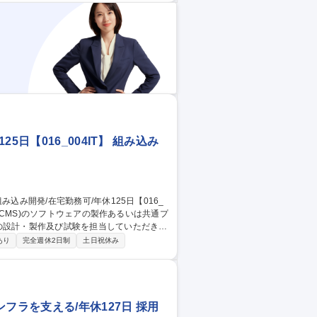
日【016_004IT】 組み込み
くことを想定しています。 ■プロジェクト
あり
完全週休2日制
土日祝休み
10名のチームを組みます。案件は、「新車
工事：数か月～1年程度の規模」と大小
み開発/在宅勤務可/年休125日【016_004IT】
フラを支える/年休127日 採用