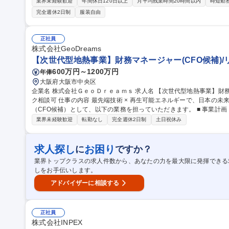
きます。 ■総務業務 ■社屋、生産インフラ、社宅等の修理・更新手配 ■長期保全計画の作成 ■安全衛生・環境マネ
業界未経験歓迎
年間休日120日以上
月平均残業時間20時間以内
時短勤
ジメントシステムの再構築 ■産廃管理 ■その他 募集職種 【武蔵村山/総務・設備保全】計画・管理から安全・環境
完全週休2日制
服装自由
まで幅広く担当
正社員
株式会社GeoDreams
【次世代型地熱事業】財務マネージャー(CFO候補)
600万円～1200万円
年俸
大阪府大阪市中央区
企業名 株式会社ＧｅｏＤｒｅａｍｓ 求人名 【次世代型地熱事業】財務マネージャー（CFO候補）/リモートワー
ク相談可 仕事の内容 最先端技術 × 再生可能エネルギーで、日本の未来を創る。 GeoDreamsの財務マネージャー
（CFO候補）として、以下の業務を担っていただきます。 ■ 事業計画・財務戦略の立案、予実管理、資金繰り・
キャッシュフロー管理 ■ 投資家・金融機関との資金調達、融資交渉、
業界未経験歓迎
転勤なし
完全週休2日制
土日祝休み
クト収支分析、事業性評価、投資判断支援 ■ 経営陣と連携した事業開発支援
【次世代型地熱事業】財務マネージャー（CFO候補）/リモートワーク
求人探し
お困り
に
ですか？
業界トップクラスの求人件数から、あなたの力を最大限に発揮できる
しをお手伝いします。
アドバイザーに相談する
正社員
株式会社INPEX