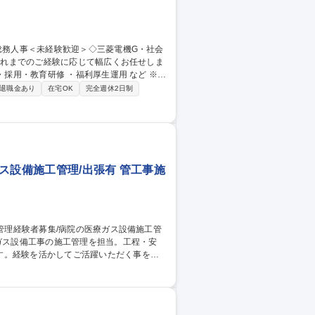
以外への日帰り・宿泊を伴う国内出張もご
退職金あり
在宅OK
完全週休2日制
部という組織として協力しながら進める体制
インフラを支える/年休127日
ス設備施工管理/出張有 管工事施
す。経験を活かしてご活躍いただく事を期
折衝を担当します。現場作業ではなく、人
も教育・研修で育成します。 募集職
/出張有