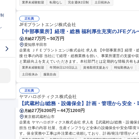
トガバナンス体制の構築・強化 ■株主総会・取締役会等の統括■経理
業界未経験歓迎
転勤なし
完全週休2日制
土日祝休み
種規定・社内ルールの整備および運用 ■外部専門家（監査法人・税理士・弁
【次世代型地熱事業】管理本部マネージャー/（CAO候補）リモート
日制
正社員
JFEプラントエンジ株式会社
し
【中部事業所】経理・総務 福利厚生充実のJFEグルー
27万円～50万円
月給
愛知県半田市
企業名 ＪＦＥプラントエンジ株式会社 求人名 【中部事業所】経理・総務◆福利厚生充実のJFEグループ/WEB面
接 仕事の内容 当社にて経理・総務業務を担い、事業所運営の支援や収益管理を通じて施工部門の円滑な事業活動
と業績向上を支えていただきます。本社部門とは定期的な情報共有も
ています。 【具体的な仕事内容】 ■原価計算(個別・実際原価計算)及び収益管理(利益計画・実績フォロー等) ■固
業界未経験歓迎
年間休日120日以上
資格取得支援あり
時短勤務あり
定資産管理、監査法人監査対応 ■事業所運営に関わる、総務・庶務業務
土日祝休み
服装自由
理、システム移行他) ※運営は本社システムで実施 募集職種 【中部事業所】経理・総務◆福利厚生充実のJFEグル
ープ/WEB面接
正社員
ヤマハロボティクス株式会社
【武蔵村山/総務・設備保全】計画・管理から安全・
27万6200円～44万1200円
月給
東京都武蔵村山市
企業名 ヤマハロボティクス株式会社 求人名 【武蔵村山/総務・設備保全】計画・管理から安全・環境まで幅広く
担当 仕事の内容 社屋、生産インフラなど全体の設備保全や安全/環境マネジメントを含む総務業務をお任せしま
す。保全実務や工事は外注業者に依頼しており、計画/発注/管理がメ