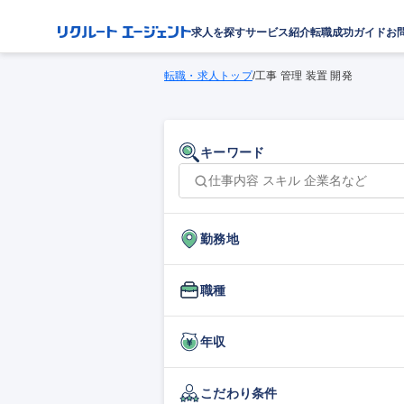
求人を探す
サービス紹介
転職成功ガイド
お
転職・求人トップ
/
工事 管理 装置 開発
キーワード
勤務地
職種
年収
こだわり条件