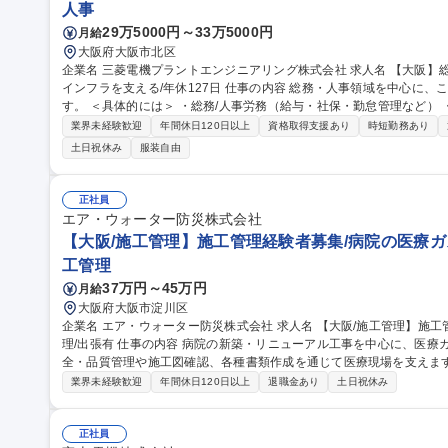
人事
29万5000円～33万5000円
月給
大阪府大阪市北区
企業名 三菱電機プラントエンジニアリング株式会社 求人名 【大阪】総務人事＜未経験歓迎＞◇三菱電機G・社会
インフラを支える/年休127日 仕事の内容 総務・人事領域を中心に、これまでのご経験に応じて幅広くお任せしま
す。 ＜具体的には＞ ・総務/人事労務（給与・社保・勤怠管理など） ・採用・教育研修 ・福利厚生運用 など ※基
本的には事務所勤務ですが、採用や教育等の業務内容により、関西圏
業界未経験歓迎
年間休日120日以上
資格取得支援あり
時短勤務あり
ざいます。 ※担当業務を持ちつつ、お互いに助け合いながら、総務
土日祝休み
服装自由
です。 募集職種 【大阪】総務人事＜未経験歓迎＞◇三菱電機G・社会
正社員
エア・ウォーター防災株式会社
【大阪/施工管理】施工管理経験者募集/病院の医療ガ
工管理
37万円～45万円
月給
大阪府大阪市淀川区
企業名 エア・ウォーター防災株式会社 求人名 【大阪/施工管理】施工管理経験者募集/病院の医療ガス設備施工管
理/出張有 仕事の内容 病院の新築・リニューアル工事を中心に、医療ガス設備工事の施工管理を担当。工程・安
全・品質管理や施工図確認、各種書類作成を通じて医療現場を支えま
待しております。 施工管理者として、工程管理、安全管理、品質管理、施工図の確認、日報や試験成績書などの
業界未経験歓迎
年間休日120日以上
退職金あり
土日祝休み
作成、協力会社との打合せ・工程調整、発注者・設計者との打合せや
と現場をつなぎ、工事を円滑に進める管理業務が中心。医療工事未経験の方
種 【大阪/施工管理】施工管理経験者募集/病院の医療ガス設備施工管理
正社員