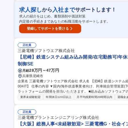
の現場。出張勤務もあり。 募集職種 【大阪/転勤無】電気通信工事施工管理＜年休130日/在宅勤務あり/年収600万
～＞
求人探し
入社まで
から
サポートします！
求人の紹介をはじめ、書類添削や面談対策
内定後の手続きまであなたの転職活動をサポートします。
登録してサポートを受ける
正社員
三菱電機ソフトウエア株式会社
【尼崎】鉄道システム組み込み開発/在宅勤務可/年休125
制御SE
28万円～47万円
月給
兵庫県尼崎市
企業名 三菱電機ソフトウエア株式会社 求人名 【尼崎】鉄道システム組み込み開発/在宅勤務可/年休125日【016_
004IT】 仕事の内容 ▼国内/海外鉄道事業者向け、列車統合管理装置(TCMS)のソフトウェアの製作あるいは共通プ
ラットフォームの開発を担当いただきます。 ■組み込みソフトウェアの設計・製作及び試験を担当していただきま
す。 業務の習熟度により将来はプロジェクトリーダーを担っていただ
業界未経験歓迎
年間休日120日以上
月平均残業時間20時間以内
退職金
規模：案件毎のプロジェクトリーダ―のもとに、案件規模に応じて2～
工事：受注から納入完了まで約3年の規模」から、「ソフトウェア変更
様々な工事があります。 募集職種 【尼崎】鉄道システム組み込
正社員
三菱電機プラントエンジニアリング株式会社
【大阪】総務人事<未経験歓迎> 三菱電機G・社会イン