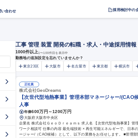
採用検討中の
問い合わせ
工事 管理 装置 開発の転職・求人・中途採用情報
1000
件以上
1
〜
100
件目を表示中
勤務地の追加設定を忘れていませんか？
東京23区
大阪市
名古屋市
東京都
横浜市
正社員
株式会社GeoDreams
【次世代型地熱事業】管理本部マネージャー/(CAO
人事
600万円～1200万円
年俸
大阪府大阪市中央区
企業名 株式会社ＧｅｏＤｒｅａｍｓ 求人名 【次世代型地熱事業】管理本部マネージャー/（CAO候補）リモート
ワーク相談可 仕事の内容 最先端技術 × 再生可能エネルギーで、日本の未来を創る。GeoDreamsの管理本部マネ
ージャー/（CAO候補）として、以下の業務をお任せします。 ■管理部門（総務・経理・法務）の統括■コーポレー