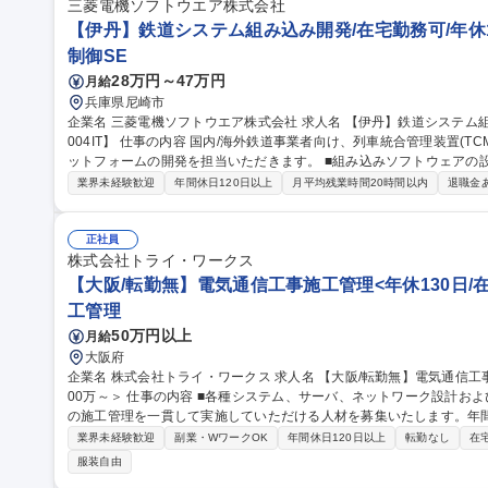
シャリスト/年収1200万可能
三菱電機ソフトウエア株式会社
【伊丹】鉄道システム組み込み開発/在宅勤務可/年休125
制御SE
28万円～47万円
月給
兵庫県尼崎市
企業名 三菱電機ソフトウエア株式会社 求人名 【伊丹】鉄道システム組み込み開発/在宅勤務可/年休125日【016_
004IT】 仕事の内容 国内/海外鉄道事業者向け、列車統合管理装置(TCMS)のソフトウェアの製作あるいは共通プラ
ットフォームの開発を担当いただきます。 ■組み込みソフトウェアの設計・製作及び試験を担当していただきま
す。 業務の習熟度により将来はプロジェクトリーダーを担っていただ
業界未経験歓迎
年間休日120日以上
月平均残業時間20時間以内
退職金
規模：案件毎のプロジェクトリーダ―のもとに、案件規模に応じて2～
工事：受注から納入完了まで約3年の規模」から、「ソフトウェア変更
様々な工事があります。 募集職種 【伊丹】鉄道システム組み込
正社員
株式会社トライ・ワークス
【大阪/転勤無】電気通信工事施工管理<年休130日/在
工管理
50万円以上
月給
大阪府
企業名 株式会社トライ・ワークス 求人名 【大阪/転勤無】電気通信工事施工管理＜年休130日/在宅勤務あり/年収6
00万～＞ 仕事の内容 ■各種システム、サーバ、ネットワーク設計および構築を得意としている弊社にて電気通信
の施工管理を一貫して実施していただける人材を募集いたします。年間
務は含まない 【具体的には】 ■電気通信の施工管理業務…主に新築現場で、入退室管理、監視カメラ、各種セン
業界未経験歓迎
副業・WワークOK
年間休日120日以上
転勤なし
在
サー、各種制御盤セキュリティ関連機器の配線、結線、設置などの電
服装自由
務。 【働き方について】 1つあたりの案件の期間は平均2か月～4か