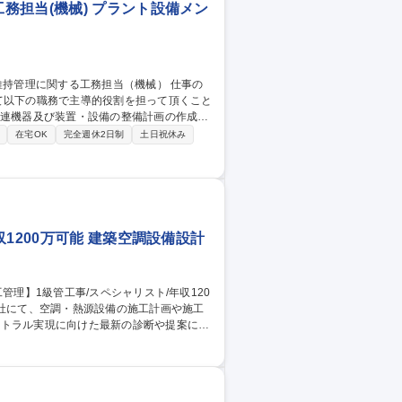
務担当(機械) プラント設備メン
て以下の職務で主導的役割を担って頂くこと
成への関与 ・最新の業界動向、技術トレン
在宅OK
完全週休2日制
土日祝休み
1200万可能 建築空調設備設計
ートラル実現に向けた最新の診断や提案にも
ーとの打ち合わせ ■安全・品質・工程・収支
案 ■最新のAI・IoTシステムを用いた予