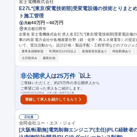
富士電機株式会社
E27L*[東京/変電技術部]受変電設備の技術とりまと
ト施工管理
40万円～60万円
月給
東京都日野市
企業名 富士電機株式会社 求人名 E27L*[東京/変電技術部]受変電設備の技術とりまとめ/エンジニアリング業務 仕
事の内容 電力会社や各種産業分野（鉄・化学・再エネ発電等）の安
いて、受注活動から、設計計画・製品手配・工程管理などのプロジェ
任せ。 ●プロジェクトの初期（計画・仕様検討）から製品納入・運転開始まで、各部門と連携しながら推進して頂
業界未経験歓迎
年間休日120日以上
資格取得支援あり
時短勤務あり
きます。・標準的には20ヶ月程度のエンジニアリング期間（システム
土日祝休み
服装自由
がちな業務を一体として担当（プロジェクトマネジメント＋技術設計
観点・調整能力を高めやすいポジション。・電力会社向け電気工事とりまと
種 E27L*[東京/変電技術部]受変電設備の技術とりまとめ/エンジニア
※
非公開求人
25
万件
は
以上
ご登録いただくと、約
25
万件の非公開求人から
ご希望に沿った求人をご紹介します。
※
2026年3月31日時点 ※求人数＝採用予定人数
登録して求人を紹介してもらう
正社員
合同会社ユー・エス・ジェイ
[大阪/転勤無]電気制御エンジニア(主任)|PLC経験