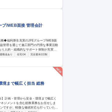
・財務・法務業務の統括および業務改善■各
護士・社労士）等との連携 募集職種
ワーク相談可
プ/WEB面接 管理会計
あり人的・組織的なサポート体制が充実し
退職金あり
在宅OK
完全週休2日制
等 ■事業所内のシステム管理業務(PC管
環境まで幅広く担当 総務
インですが、軽微な修繕対応も行っていただ