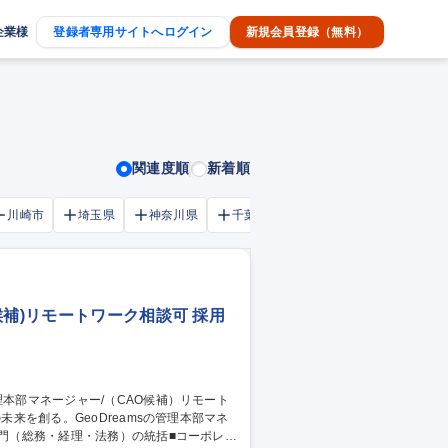
企業様
登録者専用サイトへログイン
新規会員登録（無料）
関連度順
新着順
川崎市
埼玉県
神奈川県
千葉市
大阪府
千葉県
候補)リモートワーク相談可 採用