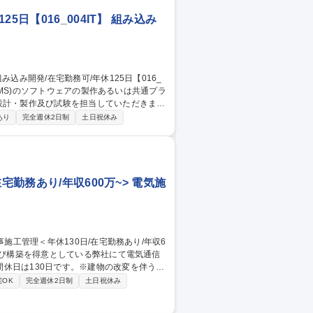
日【016_004IT】 組み込み
くことを想定しています。 ■プロジェクト
あり
完全週休2日制
土日祝休み
10名のチームを組みます。案件は、「新車
工事：数か月～1年程度の規模」と大小
み開発/在宅勤務可/年休125日【016_004IT】
宅勤務あり/年収600万~> 電気施
休日は130日です。※建物の改変を伴う業
宅OK
完全週休2日制
土日祝休み
気通信工事の現場を管理する施工管理業
月程度。エリアは東京、千葉、大阪がメイン