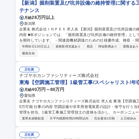
【新潟】掘削装置及び坑井設備の維持管理に関する工
テナンス
28万円以上
月給
新潟県
企業名 株式会社ＩＮＰＥＸ 求人名 【新潟】掘削装置及び坑井設備の維持管理に関する工務担当（機械） 仕事の
内容 ■本ポジションでは、「掘削装置及び坑井設備の維持管理」とし
を期待しています。 ・関連資機材調達のための仕様書作成、検収 ・関連機器及び装置・設備の整備計画の作成、
整備手配、検収 ・社内あるいは業界技術規格・基準・ガイドライン作
年間休日120日以上
資格取得支援あり
英語
時短勤務あり
退職金あり
ドの把握、社内共有 ・関連業界団体、学会などへの参画 募集職種 【新潟】掘削装置及び坑井設備の維持管理に関
服装自由
する工務担当（機械）
正社員
ナゴヤホカンファシリティーズ株式会社
東海【空調施工管理】1級管工事/スペシャリスト/年収
40万円～80万円
月給
愛知県
企業名 ナゴヤホカンファシリティーズ株式会社 求人名 東海【空調施工管理】1級管工事/スペシャリスト/年収120
0万可能 仕事の内容 空調設備や非常用発電装置の設計・保守を行う当社にて、空調・熱源設備の施工計画や施工
管理を担当。1級管工事施工管理技士の資格を活かし、カーボンニュ
携わります。 ■空調・熱源設備の施工計画策定、協力業者の手配・工程調整 ■既設設備の稼働状況調査、改修に伴
業界未経験歓迎
月平均残業時間20時間以内
完全週休2日制
土日祝休み
う費用対効果の算出・顧客提案 ■図面・仕様書の精査、施主・メーカ
管理 ■カーボンニュートラルに向けた省エネ診断、設備チューニングの提
防保全の実行と管理【業務内容の変更範囲】当社の指定する業務 募集職種 東海【空調施工管理】1級管工事/スペ
正社員