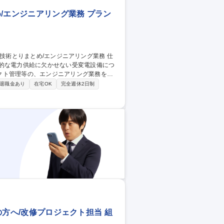
め/エンジニアリング業務 プラン
定的な電力供給に欠かせない受変電設備につ
クト管理等の、エンジニアリング業務をお
退職金あり
在宅OK
完全週休2日制
設計～現地試験含む）・他社では分業され
＋調達管理＋現地対応）：達成感や技術的
め可能な即戦力が望ましい。 募集職
リング業務
者の方へ/改修プロジェクト担当 組