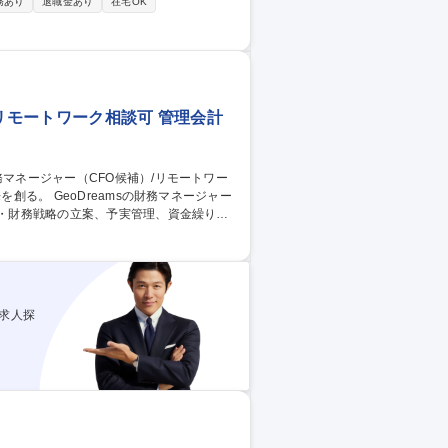
務あり
退職金あり
在宅OK
/リモートワーク相談可 管理会計
プロジェクトファイナンス推進 ■ プロジェ
、ファイナンス戦略推進 募集職種
相談可
求人探