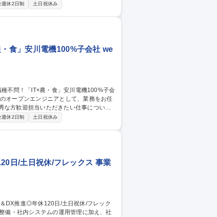
全週休2日制
土日祝休み
 など 安川電機のコア技術を生かし、2018
てモノづくりに打ち込める環境です。 募
川電機100%子会社
・食」安川電機100%子会社 we
集職種 見附市【オープ
全週休2日制
土日祝休み
20日/土日祝休/フレックス 事業