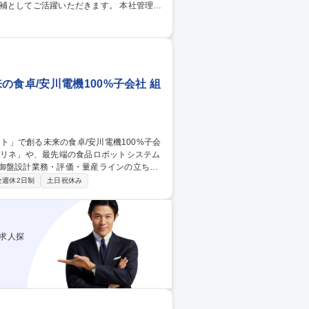
てご活躍いただきます。 本社管理室
整備、採用・労務、調達・購買、ファシリテ
特に社内DXやシステム導入、働き方の設計
場企業との取引も多く、高度な管理レベルが
集職種 【名古屋/ITイ
食卓/安川電機100%子会社 組
制御盤設計業務・評価・量産ラインの立ち上
全週休2日制
土日祝休み
スとなる基板設計、開発、評価 ■量産を見据
に合わせた設計最適化・製造におけるメーカ
ボット」で創る未来の食卓/安川電機100%子会社
求人探