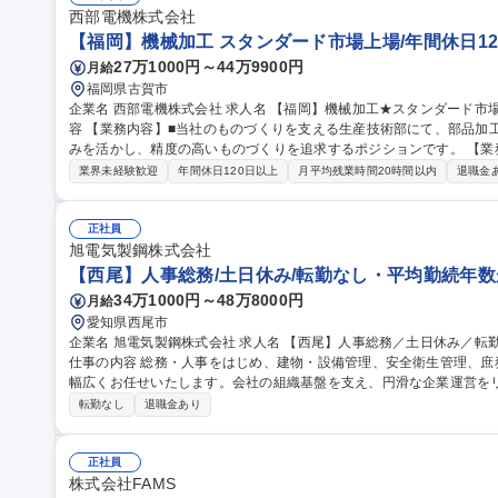
西部電機株式会社
【福岡】機械加工 スタンダード市場上場/年間休日12
27万1000円～44万9900円
月給
福岡県古賀市
企業名 西部電機株式会社 求人名 【福岡】機械加工★スタンダード市場上場/年間休日128日/WEB面接可 仕事の内
容 【業務内容】■当社のものづくりを支える生産技術部にて、部品加
みを活かし、精度の高いものづくりを追求するポジションです。 【業務詳細】■各事業部から依頼される試作部品
や量産部品などの加工がメインです。図面をもとに部品の加工をしてい
業界未経験歓迎
年間休日120日以上
月平均残業時間20時間以内
退職金
社の設備や加工フローに慣れていただくため、OJTを中心にスタート
すので、これまでの経験を活かしつつ、当社の独自ノウハウを吸収してください。 募集職種 【
スタンダード市場上場/年間休日128日/WEB面接可
正社員
旭電気製鋼株式会社
【西尾】人事総務/土日休み/転勤なし・平均勤続年数
34万1000円～48万8000円
月給
愛知県西尾市
企業名 旭電気製鋼株式会社 求人名 【西尾】人事総務／土日休み／転勤なし・平均勤続年数が長い老舗安定企業
仕事の内容 総務・人事をはじめ、建物・設備管理、安全衛生管理、
幅広くお任せいたします。会社の組織基盤を支え、円滑な企業運営をリード
労務：求人・採用活動の計画と実行（学卒・職安・人材紹介・人材派
転勤なし
退職金あり
定技能）の管理、労働関係法令及び社内規程、業務フローの整備・維
ティリティ、車両の保守・維持管理、産業廃棄物やスクラップ（有価
全・衛生管理体制の構築、社内行事等の企画運営、その他庶務全般 募集職種 【西尾】人事総務／土日休み／転勤
正社員
なし・平均勤続年数が長い老舗安定企業
株式会社FAMS