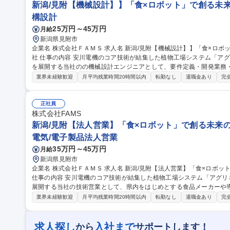
新潟/見附【機械設計】】「食×ロボット」で創る未来の
構設計
25万円～45万円
月給
新潟県見附市
企業名 株式会社ＦＡＭＳ 求人名 新潟/見附【機械設計】】「食×ロボット」で創る未来の食卓/安川電機100%子会
社 仕事の内容 安川電機のコア技術が結集した植物工場システム「アグリネ」や、最先端の食品ロボットシステム
を展開する当社のの機械設計エンジニアとして、要件定義・開発業務
立ち上げ げなどをお任せします。 【具体的には】 ■コンセプト設計 ■商品化 構造設計、部品設計 ■強度、耐久 信
業界未経験歓迎
月平均残業時間20時間以内
転勤なし
退職金あり
完
頼性開発/設計 ■解析、評価、課題解決 ■量産立上げ など 安川電機の
て設立した企業です。エンジニアとして裁量をもってモノづくりに打ち込める環境です。 
械設計】】「食×ロボット」で創る未来の食卓/安川電機100%子会社
正社員
株式会社FAMS
新潟/見附【法人営業】「食×ロボット」で創る未来の食
電気/電子製品法人営業
35万円～45万円
月給
新潟県見附市
企業名 株式会社ＦＡＭＳ 求人名 新潟/見附【法人営業】「食×ロボット」で創る未来の食卓/安川電機100%子会社
仕事の内容 安川電機のコア技術が結集した植物工場システム「アグ
展開する当社の技術営業として、県内をはじめとする食品メーカーや
決型の 営業職をお任せします。ゆくゆくのご期待としては、製品の説明役に留まらず製造工程上の課題を特定
業界未経験歓迎
月平均残業時間20時間以内
転勤なし
退職金あり
完
し、解決まで導けるコンサルティング能力や、億を超えるシステムも
導くアプローチを期待しております。”人口減少”や”食料自給率”とい
込み未来の食卓のカタチを変えていくやりがいのある仕事です。 募集職種 新潟/見附【法人営業】「食×ロボッ
求人探し
入社まで
から
サポートします！