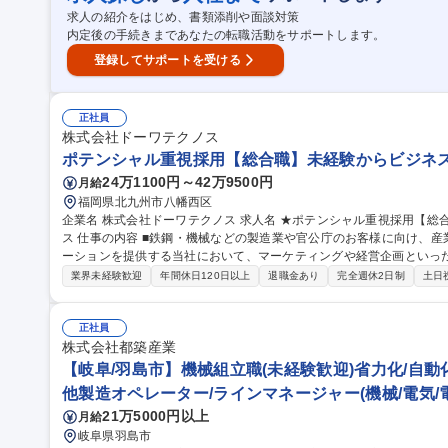
ト」で創る未来の食卓/安川電機100%子会社
求人の紹介をはじめ、書類添削や面談対策
内定後の手続きまであなたの転職活動をサポートします。
登録してサポートを受ける
正社員
株式会社ドーワテクノス
ポテンシャル重視採用【総合職】未経験からビジネス
24万1100円～42万9500円
月給
福岡県北九州市八幡西区
企業名 株式会社ドーワテクノス 求人名 ★ポテンシャル重視採用【総合職】未経験からビジネススキルUPチャン
ス 仕事の内容 ■鉄鋼・機械などの製造業や官公庁のお客様に向け、産業機器の販売～更新まで、総合的なソリュ
ーションを提供する当社において、マーケティングや経営企画といった企
務例】※スキル/経験に合わせて、できる業務からお任せいます。 ≪
業界未経験歓迎
年間休日120日以上
退職金あり
完全週休2日制
土日
や業界セグメントの選定■重点企業への戦略的アプローチの策定■営業
略の策定および実行支援■経営計画の立案、管理 ■業績評価・改善提
理 ■リスク管理および対策の検討・実施 募集職種 ★ポテンシャル重視採用【総合職】未経験からビジネススキル
正社員
UPチャンス
株式会社都築産業
【岐阜/羽島市】機械組立職(未経験歓迎)省力化/自動
他製造オペレーター/ラインマネージャー(機械/電気/
21万5000円以上
月給
岐阜県羽島市