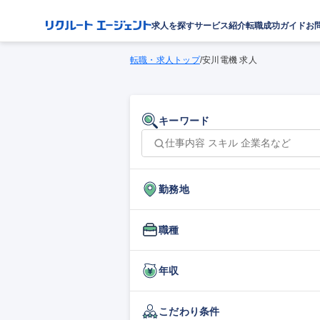
求人を探す
サービス紹介
転職成功ガイド
お
転職・求人トップ
/
安川電機 求人
キーワード
勤務地
職種
年収
こだわり条件