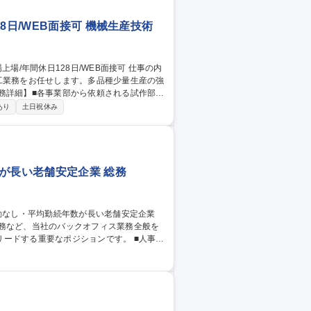
8日/WEB面接可 機械生産技術
工業務をお任せします。多品種少量生産の強
ただきます。 【入社後の流れ】■まずは当
あり
土日祝休み
します。経験豊富な先輩社員がサポートしま
福岡】機械加工★
が長い老舗安定企業 総務
庶務など、当社のバックオフィス業務全般を
する重要なポジションです。 ■人事・
遣）、派遣社員、外国人材（育成就労・特
持管理■建物・設備管理：建物、設備、ユー
物）の管理・処理対応■安全衛生・庶務：安