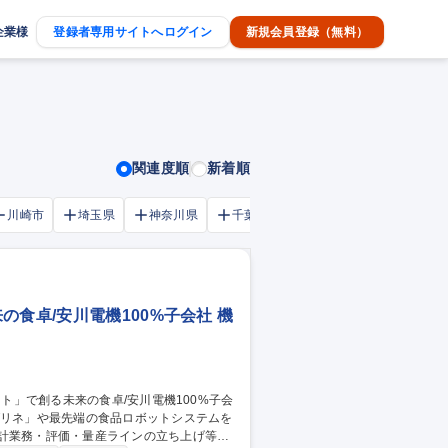
企業様
登録者専用サイトへログイン
新規会員登録（無料）
関連度順
新着順
川崎市
埼玉県
神奈川県
千葉市
大阪府
千葉県
食卓/安川電機100%子会社 機
設計業務・評価・量産ラインの立ち上げ等を