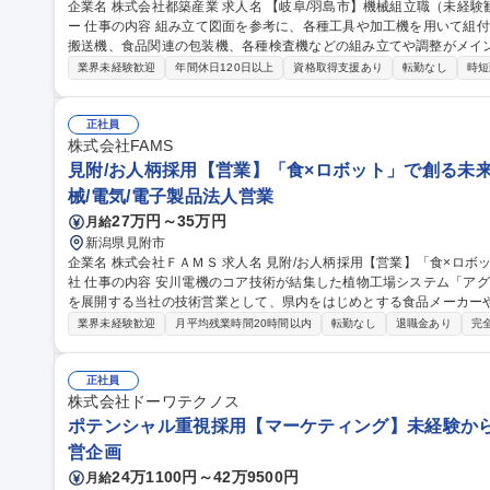
企業名 株式会社都築産業 求人名 【岐阜/羽島市】機械組立職（未経験歓迎）省力化/自動化を支えるFA機器メーカ
ー 仕事の内容 組み立て図面を参考に、各種工具や加工機を用いて組付け作業を行います。制作する機械は基盤の
搬送機、食品関連の包装機、各種検査機などの組み立てや調整がメインの作業です。 【仕事
自身の手で丹精込めて組み上げた装置が完成し、動き出す瞬間には何
業界未経験歓迎
年間休日120日以上
資格取得支援あり
転勤なし
時短
きます。 唯一無二のものづくりがしたい方をお待ちしております。 募集職種 【岐阜/羽島市】機械組立職（未経
験歓迎）省力化/自動化を支えるFA機器メーカー
正社員
株式会社FAMS
見附/お人柄採用【営業】「食×ロボット」で創る未来の
械/電気/電子製品法人営業
27万円～35万円
月給
新潟県見附市
企業名 株式会社ＦＡＭＳ 求人名 見附/お人柄採用【営業】「食×ロボット」で創る未来の食卓/安川電機100%子会
社 仕事の内容 安川電機のコア技術が結集した植物工場システム「アグリネ」や、最先端の食品ロボットシステム
を展開する当社の技術営業として、県内をはじめとする食品メーカー
解決型の 営業職をお任せします。ゆくゆくのご期待としては、製品の説明役に留まらず製造工程上の課題を特定
業界未経験歓迎
月平均残業時間20時間以内
転勤なし
退職金あり
完
し、解決まで導けるコンサルティング能力や、億を超えるシステムも
導くアプローチを期待しております。”人口減少”や”食料自給率”とい
込み未来の食卓のカタチを変えていくやりがいのある仕事です。※入社後は
正社員
職種 見附/お人柄採用【営業】「食×ロボット」で創る未来の食卓/安川
株式会社ドーワテクノス
ポテンシャル重視採用【マーケティング】未経験から
営企画
24万1100円～42万9500円
月給