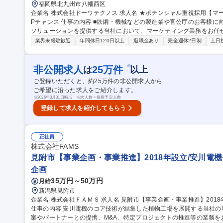
福岡県北九州市八幡西区
企業名 株式会社ドーワテクノス 求人名 ★ポテンシャル重視採用【マーケティング】未経験からビジネススキルU
Pチャンス 仕事の内容 ■鉄鋼・機械などの製造業や官公庁のお客様に向け、産業機器の販売～更新まで、総合的な
ソリューションを提供する当社において、マーケティング業務をお任せいたします。 【業務
に合わせて、できる業務からお任せいます。 ■業界の動向、ニーズ、
業界未経験歓迎
年間休日120日以上
退職金あり
完全週休2日制
土日
る企業や業界セグメントの選定 ■重点ターゲット企業に対する戦略的
ュニケーションと提案資料の作成 ■営業本部の活動支援、他 募集職種 ★ポテンシャル重視採用【マーケティン
グ】未経験からビジネススキルUPチャンス
※
非公開求人
25
万件
は
以上
ご登録いただくと、約
25
万件の非公開求人から
ご希望に沿った求人をご紹介します。
※
2026年3月31日時点 ※求人数＝採用予定人数
登録して求人を紹介してもらう
正社員
株式会社FAMS
見附市【事業企画・事業推進】2018年設立/安川電機
企画
35万円～50万円
月給
新潟県見附市
企業名 株式会社ＦＡＭＳ 求人名 見附市【事業企画・事業推進】2018年設立/安川電機子会社の事業推進者を募集!
仕事の内容 安川電機のコア技術が結集した植物工場を展開する当社
案やパートナーとの提携、M&A、特定プロジェクトの推進等の業務をお任せします。 【業務