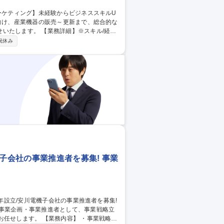
詳細】※スキル/経験
競合状況に基づく市場分析 ■ターゲットとな
祝休み
アプローチの策定 ■カスタマイズされたコミ
子会社の事業推進者を募集! 事業
の事業企画・事業推進者として、事業戦略立
内容】 ・事業戦略の