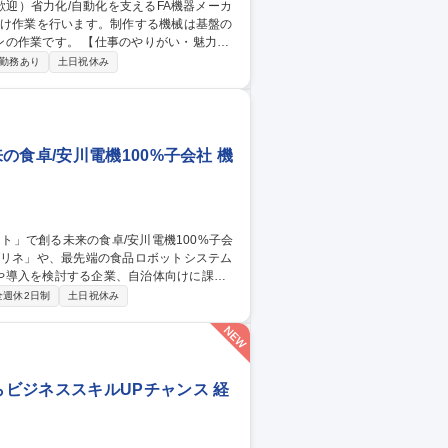
のやりがい・魅力】
物にも代えがたい達成感を味わうことがで
勤務あり
土日祝休み
食卓/安川電機100%子会社 機
や導入を検討する企業、自治体向けに課題
全週休2日制
土日祝休み
提案していく中で、決裁者を意思決定へと
う大きな社会課題に向けて日本や世界を巻き
OJTにより知識習得に向け支援 募集
電機100%子会社
ビジネススキルUPチャンス 経