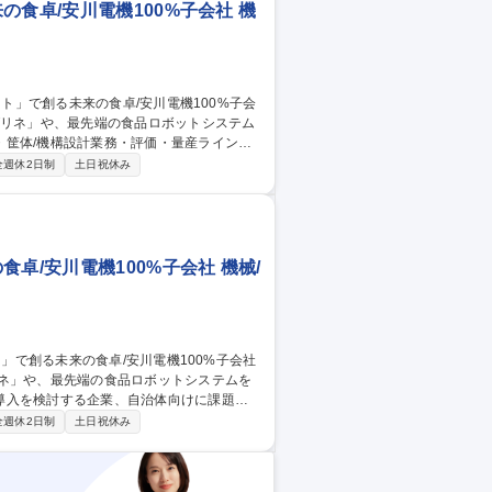
食卓/安川電機100%子会社 機
・筐体/機構設計業務・評価・量産ラインの
全週休2日制
土日祝休み
コア技術を生かし、2018年にスピンアウトし
募集職種 新潟/見附【機
卓/安川電機100%子会社 機械/
リネ」や、最先端の食品ロボットシステムを
導入を検討する企業、自治体向けに課題解
全週休2日制
土日祝休み
提案していく中で、決裁者を意思決定へと
う大きな社会課題に向けて日本や世界を巻き