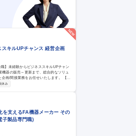
スキルUPチャンス 経営企画
画/間接業務をお任せいたします。 【業
マーケティング≫■市場分析■ターゲット企業
祝休み
本部の活動支援、他 ≪経営企画≫■企業戦
案の実施■事業推進プロジェクトの計画と管
化を支えるFA機器メーカー その
電子製品専門職)