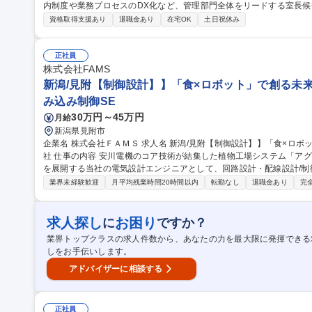
内制度や業務プロセスのDX化など、管理部門全体をリードする室長候補とし
にて、ITインフラの整備・改善・運用に加え、経営企画や人事制度の
資格取得支援あり
退職金あり
在宅OK
土日祝休み
ィ管理、ISO対応など、管理部門の改革推進を担っていただきます。
を通じ、会社の成長を支えるIT戦略の中核を担っていただきます。上
求められる中、経営層と連携しながら業務改革を実行するやりがいあるポジションです。 募
正社員
ンフラ×室長候補】運用＆DX推進◎年休120日/土日祝休/フレックス
株式会社FAMS
新潟/見附【制御設計】】「食×ロボット」で創る未来の
み込み制御SE
30万円～45万円
月給
新潟県見附市
企業名 株式会社ＦＡＭＳ 求人名 新潟/見附【制御設計】】「食×ロボット」で創る未来の食卓/安川電機100%子会
社 仕事の内容 安川電機のコア技術が結集した植物工場システム「アグリネ」や、最先端の食品ロボットシステム
を展開する当社の電気設計エンジニアとして、回路設計・配線設計/
げなど をお任せします。 【具体的には】■ロボット開発における電気技術開発 ■ハードウェアアーキテクチャの設
業界未経験歓迎
月平均残業時間20時間以内
転勤なし
退職金あり
完
計 ■回路設計及び配線設計/制御盤設計 ■電源やセンサインターフェー
えた電気領域の全体設計 ■生産効率向上、原価率の改善など製造台数
ーや商社との折衝 募集職種 新潟/見附【制御設計】】「食×ロ
求人探し
お困り
に
ですか？
業界トップクラスの求人件数から、あなたの力を最大限に発揮できる
しをお手伝いします。
アドバイザーに相談する
正社員