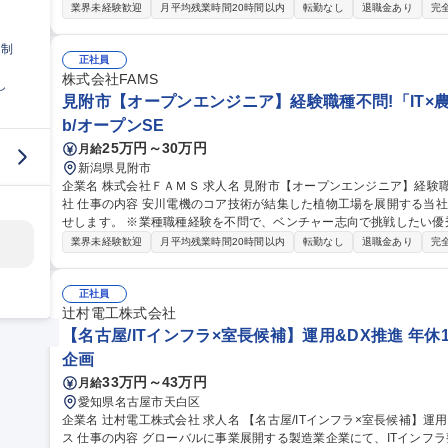
お任せ。 ※経験によってポジションを検討します。 【具体的には】 ■コンセプト設計 ■商品化 構造設計、部品設
業界未経験歓迎
月平均残業時間20時間以内
転勤なし
退職金あり
完
計 ■強度、耐久 信頼性開発/設計 ■解析、評価、課題解決 ■量産立上げ
年にスピンアウトして設立した企業です。エンジニアとして裁量をもっ
日制
集職種 見附/お人柄採用【設計】「食×ロボット」で創る未来の食卓/安
正社員
株式会社FAMS
し
見附市【オープンエンジニア】経験職種不問!「IT×農
b/オープンSE
25万円～30万円
月給
新潟県見附市
企業名 株式会社ＦＡＭＳ 求人名 見附市【オープンエンジニア】経験職種不問！「IT×農・食」安川電機100%子会
社 仕事の内容 安川電機のコア技術が結集した植物工場を展開する当社のオープンエンジニアとして、業務をお任
せします。 ※業種職種経験を不問で、ベンチャー志向で挑戦したい優秀な方歓迎担当いただきたい仕事について
は、これまでのご経験、過去の研究内容などからこちらから提案させていただきます。 募
業界未経験歓迎
月平均残業時間20時間以内
転勤なし
退職金あり
完
ンエンジニア】経験職種不問！「IT×農・食」安川電機100%子会社
正社員
辻村電工株式会社
【名古屋/ITインフラ×室長候補】運用&DX推進 年休1
企画
33万円～43万円
月給
愛知県名古屋市天白区
企業名 辻村電工株式会社 求人名 【名古屋/ITインフラ×室長候補】運用＆DX推進◎年休120日/土日祝休/フレック
ス 仕事の内容 グローバルに事業展開する製造業企業にて、ITインフラ整備・社内システムの運用管理に加え、社