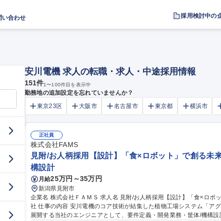
採用検討中の
問い合わせ
安川電機 求人の転職・求人・中途採用情報
151
件
1
〜
100
件目を表示中
勤務地の追加設定を忘れていませんか？
東京23区
大阪市
名古屋市
東京都
横浜市
正社員
株式会社FAMS
見附/お人柄採用【設計】「食×ロボット」で創る未来の
構設計
25万円～35万円
月給
新潟県見附市
企業名 株式会社ＦＡＭＳ 求人名 見附/お人柄採用【設計】「食×ロボット」で創る未来の食卓/安川電機100%子会
社 仕事の内容 安川電機のコア技術が結集した植物工場システム「アグリネ」や最先端の食品ロボットシステムを
展開する当社のエンジニアとして、要件定義・開発業務・筐体/機構