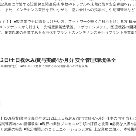
ブルを未然に防ぎ安定稼働を行う為に各設備の修繕を行っています。大型の定
施。 また、メンテナンス業務を行いながら、協力会社への指示出しや納期管理な
現場管理・監督にステップアップしていだかいます。 ■職務内容の変更範囲：当社の定め
界不問！/創業73年の技術力
業で手に職をつけたい方、フットワーク軽くご対応を頂ける方 積極的に・主体的に業務にチャレンジしたいと意
業。創業以来の事業である石油化学プラントのメンテナンスを行うプラント事業部
・資格 学歴：大学院 大学 高専 専修学校 高校 語学力： 資格：
112日/土日祝休み/賞与実績4か月分 安全管理/環境保全
具体的には】 ■ISO9001更新に関する各関連部署への情報収集
 ■必要な文書や記録の作成、更新、整備 ■内部監査の日程の設
施と結果の報告 ■認証機関とのコミュニケーションと対応 上記業務に加え、本社
◎年休112日/土日祝休み/賞与実績4か月分