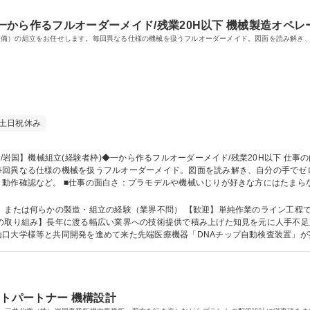
 一から作るフルオーダーメイド/残業20H以下 機械製造オペ
設備）の組立をお任せします。毎回異なる仕様の機械を扱うフルオーダーメイド。図面を読み解き
土日祝休み
回異なる仕様の機械を扱うフルオーダーメイド。図面を読み解き、自分の手でゼロから
動作確認など。 ■仕事の面白さ：プラモデルや機械いじりが好きな方にはたまら
礎から学び、ゆくゆくは高難度の調整工程や、設計へのフィードバックができる技
数活躍している職場です。 募集職種 【山口/岩国】機械組立(経験者枠)◆一から作るフルオーダーメイド/残業20H以
、または何らかの製造・組立の経験（業界不問） 【歓迎】単純作業のライン工程
山口大学様等と共同開発を進めて来た先端医療機器「DNAチップ自動検査装置」
進める事が可能に。時代を先読みし「先進技術製品群」の開発に今後
ストパートナー 機構設計