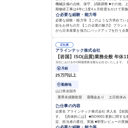
機械設備の点検、保守、試験調整 ■その他、上記業務に付随する設備保全関連業務 事故やトラ
期修繕工事は4年に1度4ヵ月程度をかけて実
し、知識と技術を身に着けていただき、将来的には
必要な経験・能力等
国】プラントエンジニア◎残業20時間以下/業
必要な経験・能力等 【このような方求めています！】 ■製造
欲をお持ちの方 【この企業の魅力】 プラントメンテナンスから始まり、先端産業製造装置、ロボットシステム、医療機器の開発など幅広い分野に参入しリスク分散を行いな
がら日本産業を強力にバックアップを行う企
力が求められています。 学歴
正社員
アラインテック株式会社
【岩国】ISO(品質)業務全般 年休
当社におけるISO関連業務全般をお任せいたします。 【
月給
25万円以上
勤務地
山口県岩国市
業界未経験歓迎
退職金あり
土日祝休み
仕事の内容
企業名 アラインテック株式会社 求人名 【岩国】ISO(品質)業務全般◎年休112日/土日祝休み/賞与実績4か月分 仕事の内容 当社におけるISO関連業務全般をお任せいたしま
す。 【具体的には】 ■ISO9001更新に関する各関連部署への情報収集 ■現行の業務プロセスや手順の評価と改善
定、担当者の選任、実施 ■管理レビューの実
必要な経験・能力等
す。 募集職種 【岩国】ISO(品質)業務全般