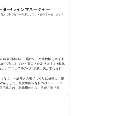
レーター/ラインマネージャー
、自分の手でゼロから形にしていく面白さがあります！
形にしていく面白さがあります！ ■具体
ない、マニュアルのない創意工夫が求められる
術者へと育成。自動車業界など、異業種からの
下
ではなく、一品モノのモノづくりに挑戦し、確
が実用化され、副作用の少ない抗がん剤治療を
もチャレンジをして参ります。 学歴・資格 学歴：大学院 大学 高専 短大 専修学校 高校 語学力： 資格：