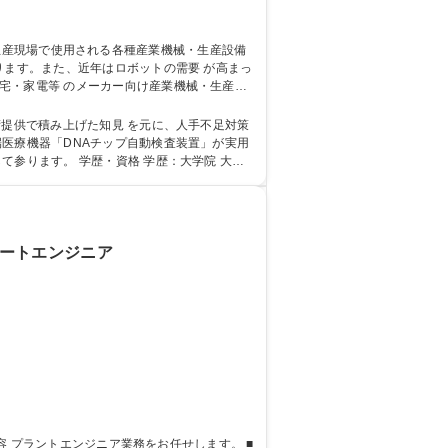
。また、近年はロボットの需要 が高まっ
宅・家電等 のメーカー向け産業機械・生産設
ドリング設備、ピッキング等のロボットシステ
岐阜】機械設計 ～平均残業時間25h程度/月・転勤無～
術提供で積み上げた知見 を元に、人手不足対策
学歴：大学院 大学
ポートエンジニア