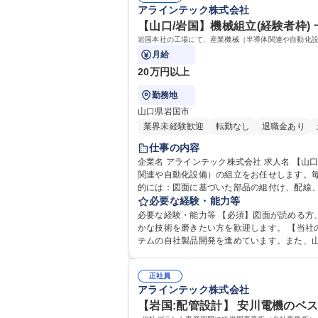
アラインテック株式会社
【山口/岩国】機械組立(経験者枠)
岩国本社の工場にて、産業機械（半導体関連や自動化
月給
20万円以上
勤務地
山口県岩国市
業界未経験歓迎
転勤なし
退職金あり
仕事の内容
企業名 アラインテック株式会社 求人名 【山口/岩国】機械組立(経験者枠)◆一から作るフルオーダーメイド/残業20H以下 仕事の内容 岩国本社の工場にて、産業機械（半導体
関連や自動化設備）の組立をお任せします。毎
的には：図面に基づいた部品の組付け、配線、
仕事です。 ■キャリアパス：まずは組立の基
必要な経験・能力等
転職者も多
必要な経験・能力等 【必須】図面が読める方
かな技術を磨きたい方を歓迎します。 【当社の取り組み】長年に渡る幅広い業界への技術提供で積み上げた知見を元に人手不足対策として、視覚機能等を持つロボットシス
テムの自社製品開発を進めています。また、
正社員
アラインテック株式会社
【岩国:配管設計】 安川電機のベ