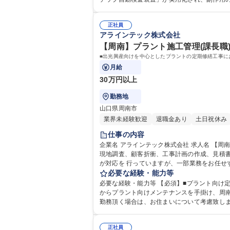
歴・資格 学歴：大学院 大学 高専 語学力： 資
正社員
アラインテック株式会社
【周南】プラント施工管理(課長職)
■出光興産向けを中心としたプラントの定期修繕工事に
月給
30万円以上
勤務地
山口県周南市
業界未経験歓迎
退職金あり
土日祝休み
仕事の内容
企業名 アラインテック株式会社 求人名 【周南】プラント施工管理（課長職）■転勤無し/高年収求人 仕事の内容 ■出光興産向けを中心としたプラントの定期修繕工事における
現地調査、顧客折衝、工事計画の作成、見積書の提出、作業報告書の作
が対応を 行っていますが、一部業務をお任せ
す。 ※課長職以上での採用を検討しております。こ
必要な経験・能力等
ラント施工管理（課長職）■転勤無し/高年収
必要な経験・能力等 【必須】■プラント向け定期修
からプラント向けメンテナンスを手掛け、周南
正社員