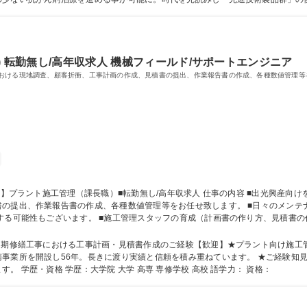
格：
 転勤無し/高年収求人 機械フィールド/サポートエンジニア
おける現地調査、顧客折衝、工事計画の作成、見積書の提出、作業報告書の作成、各種数値管理等
成、各種数値管理等をお任せ致します。 ■日々のメンテナンスにおいての上記実務は施工管理スタッフ
する可能性もございます。 ■施工管理スタッフの育成（計画書の作り方、見積書
れまでのご経験知見を当社にてぜひ発揮下さい。 ■職務内容の変更範囲：当社の定める業務の
求人
繕工事における工事計画・見積書作成のご経験【歓迎】★プラント向け施工管理経験をお持ちの
事業所を開設し56年。長きに渡り実績と信頼を積み重ねています。 ★ご経験知見
勤務頂く場合は、お住まいについて考慮致します。 学歴・資格 学歴：大学院 大学 高専 専修学校 高校 語学力： 資格：