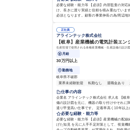
必要な経験・能力等 【必須】内部監査の対応経験がある方 【尚可】管
け、長きに渡り実績と信頼を積み重ねています
正社員
アラインテック株式会社
【岐阜】産業機械の電気計装エンジニ
生産現場で使用される各種産業機械・生産設備の設計
月給
30万円以上
勤務地
岐阜県不破郡
業界未経験歓迎
転勤なし
退職金あり
仕事の内容
企業名 アラインテック株式会社 求人名 【岐阜】産業機械の電気計装エンジニア★年休112日/転勤無【WEB面接可】 仕事の内容 生産現場で使用される各種産業機械・生産設
備の設計図を元に、機器の取り付けやそれに関連する配線の設計～構築までをお任せ
遣り甲斐高い仕事です。 定着率高く10年以
必要な経験・能力等
の変更
必要な経験・能力等 【必須】産業機械の配線経験のある方 【歓迎】協力
げた知見 を元に人手不足対策として、視覚機
チップ自動検査装置」が実用化され、副作用の