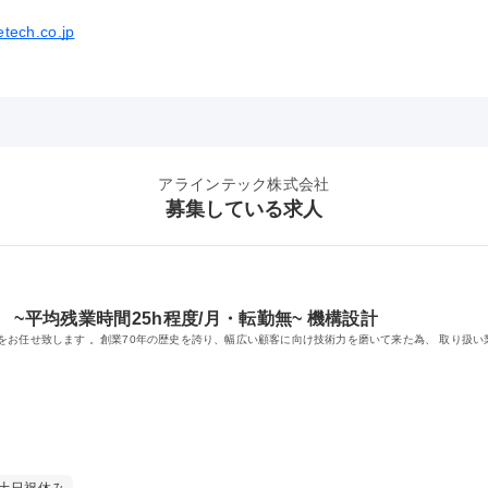
netech.co.jp
アラインテック株式会社
募集している求人
~平均残業時間25h程度/月・転勤無~ 機構設計
をお任せ致します 。創業70年の歴史を誇り、幅広い顧客に向け技術力を磨いて来た為、 取り扱