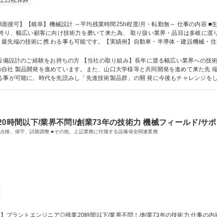
土日祝休み
誇り、幅広い顧客に向け技術力を磨いて来た為、 取り扱い業界・品目は多岐に渡ります
最先端の技術に携 わる事も可能です。【実績例】自動車・半導体・建設機械・住
プ自動検査装置」を始め、医療・バイオ関連機器の開発・製造。搬送 装置、ハン
ムの開発等。 ※営業担当と同行での顧客訪問・仕様打合せがございます。 募集職種 【WEB面接可】【
産設備設計のご経験をお持ちの方 【当社の取り組み】長年に渡る幅広い業界への技
動検査装置」が実用
に。時代を先読みし「先進技術製品群」の開 発に今後もチャレンジをして参ります。 学歴・資格 
0時間以下/業界不問!/創業73年の技術力 機械フィールド/サ
プラントエンジニア業務をお任せします。 ■機械設備の点検、保守、試験調整 ■その他、上記業務に付随する設備保全関連業務