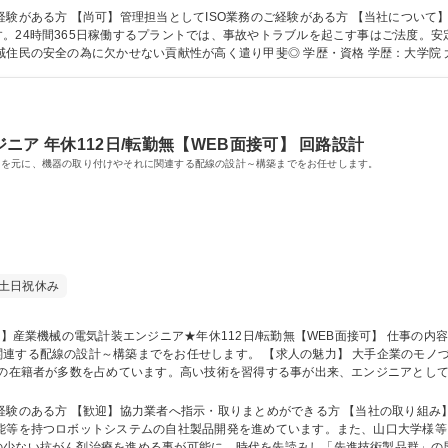
理担当としてISO業務のご経験がある方 【当社について】創業からプラント向けメンテナンスを手掛
。24時間365日稼働するプラントでは、事故やトラブルを起こす事はご法度。
必須となります。顧客の事業伸長の為/周辺地域住民の安全の為に欠か
ア 年休112日/転勤無【WEB面接可】 回路設計
図を元に、機器の取り付けやそれに関連する配線の設計～構築までをお任せします。
土日祝休み
します。 【求人の魅力】 大手企業のモノづくりを支える産業機械・生産設備に携われる
上の在籍者が多数を占めています。高い技術を習得する事が出来、エンジニアとして
範囲：当社の定める業務の範囲内 募集職種 【岐阜】産業機械の電気計装エンジニア★年休112日/転勤無【WEB面接可】
業者へ指示・取りまとめができる方 【当社の取り組み】長年に渡る幅広い業界への技術提供で積み上
能等を持つロボットシステムの自社製品開発を進めています。また、山口大学様等
少ない抗がん剤治療を進める事が可能に。時代を先読みし「先進技術製品群」の開