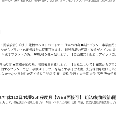
、三井化学（株）岩国事業所構内事務所、双方を行き来しながらプラントの配管設計に従事頂きま
す。 既設配管の更新・改造がメインの業務の為、顧客要望を打合せにて理解し、現場
 ※化学プラントの為、JPI規格を使用致します。 【図面書式】配管：アイソメ図
図面作成(サポート、架台、治具等) ■職務内容の変更範囲：当社の定める業務の範囲内 募集職種 
募集を致します。 【当社について】創業からプラント向けメンテナンスを手掛け、長きに渡り実
日稼働するプラントでは、事故やトラブルを起こす事はご法度。安定稼働を続ける
顧客の事業伸長の為/周辺地域住民の安全の為に欠かせない貢献性が高く遣り甲斐◎ 学歴・資格 学歴：大
/年休112日/残業25h程度月【WEB面接可】 組込/制御設計/開
に対して、機械設計の 構想に基づき、制御システムの見積・設計業務、装置試運転調整業務など