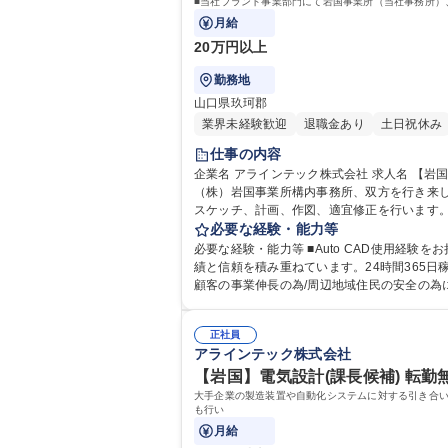
■当社プラント事業部門にて岩国事業所（当社事務所）
月給
20万円以上
勤務地
山口県玖珂郡
業界未経験歓迎
退職金あり
土日祝休み
仕事の内容
企業名 アラインテック株式会社 求人名 【岩国：配管設計】◎安川電機のベストパートナー 仕事の内容 ■当社プラント事業部門にて岩国事業所（当社事務所）、三井化学
（株）岩国事業所構内事務所、双方を行き来しながらプラントの配管設計に従事頂きま
スケッチ、計画、作図、適宜修正を行います。
ンプ)補修図、ローディングデーター、関連した製缶品の
必要な経験・能力等
◎安川電機のベストパートナー
必要な経験・能力等 ■Auto CAD使用経験をお持ちの方 ★業務多忙の為、増員
績と信頼を積み重ねています。24時間365
正社員
アラインテック株式会社
【岩国】電気設計(課長候補) 転勤無
大手企業の製造装置や自動化システムに対する引き合い
も行い
月給