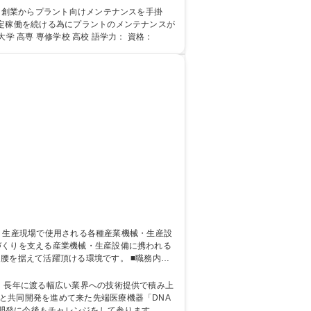
安定稼働を続ける為にプラントのメンテナンスが
せない貢献性が高く遣り甲斐◎ 学歴・資格 学歴：大学院 大学 高専 専修学校 高校 語学力： 資格：
腰を据えて活躍頂ける環境です。 ■職務内容
と共同開発を進めて来た先端医療機器「DNA
発に今後もチャレンジをして参ります。 学