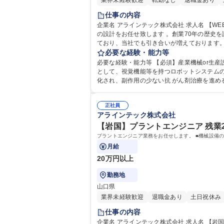
業界未経験歓迎
転勤なし
退職金あり
仕事の内容
企業名 アラインテック株式会社 求人名 【WEB面接可】【岐阜】機械設計 ～平均残業時間25h程度/月・転勤無～ 仕事の内容 ■生産現場で使用される各種産業機械・生産設備
の設計をお任せ致します 。創業70年の歴史を
ており、当社でも引き合いが増えております。
備の設計・開発。共同開発製品「ＤＮＡ チッ
必要な経験・能力等
必要な経験・能力等 【必須】産業機械or生
として、視覚機能等を持つロボットシステムの自社 製品開発を進めています。また、山口大学様等と共同開発を進めて来た先 端医療機器「DNAチップ自
化され、副作用の少ない抗 がん剤治療を進める事が可能
高専 語学力： 資格：
正社員
アラインテック株式会社
【岩国】プラントエンジニア 残業2
月給
20万円以上
勤務地
山口県
業界未経験歓迎
退職金あり
土日祝休み
仕事の内容
企業名 アラインテック株式会社 求人名 【岩国】プラントエンジニア◎残業20時間以下/業界不問！/創業73年の技術力 仕事の内容 プラントエンジニア業務をお任せします。 ■