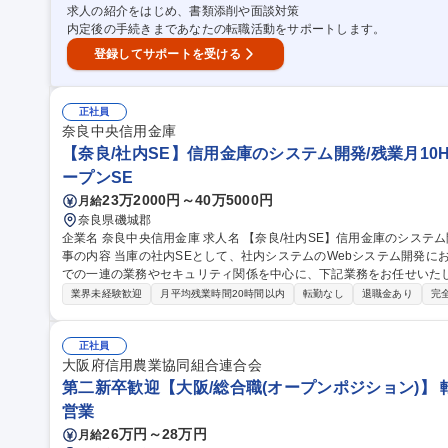
求人の紹介をはじめ、書類添削や面談対策
内定後の手続きまであなたの転職活動をサポートします。
登録してサポートを受ける
正社員
奈良中央信用金庫
【奈良/社内SE】信用金庫のシステム開発/残業月10H
ープンSE
23万2000円～40万5000円
月給
奈良県磯城郡
企業名 奈良中央信用金庫 求人名 【奈良/社内SE】信用金庫のシステム開発/残業月10H/奈良県内で長く働ける 仕
事の内容 当庫の社内SEとして、社内システムのWebシステム開発
での一連の業務やセキュリティ関係を中心に、下記業務をお任せいたします。 ●WEBシステム開発（ASP
社内WEBアプリのUI/UXデザイン ●当金庫ホームページの完全リニ
業界未経験歓迎
月平均残業時間20時間以内
転勤なし
退職金あり
完
WEBシステムの新規開発・保守・運用 ●社内業務のDX化推進等、シ
ローコード・ノーコードツールの導入検討・導入後のEXCEL等のシス
務全般 募集職種 【奈良/社内SE】信用金庫のシステム開発/残業月1
正社員
大阪府信用農業協同組合連合会
第二新卒歓迎【大阪/総合職(オープンポジション)】 転
営業
26万円～28万円
月給