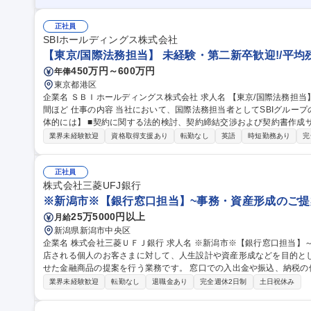
正社員
SBIホールディングス株式会社
【東京/国際法務担当】 未経験・第二新卒歓迎!/平均
450万円～600万円
年俸
東京都港区
企業名 ＳＢＩホールディングス株式会社 求人名 【東京/国際法務担当】★未経験・第二新卒歓迎！/平均残業20時
間ほど 仕事の内容 当社において、国際法務担当者としてSBIグループの事業展開をサポートいただきます。 【具
体的には】 ■契約に関する法的検討、契約締結交渉および契約書作成
ンプライアンス、知財関連、紛争対応 ■社内意思決定のサポート ■その
業界未経験歓迎
資格取得支援あり
転勤なし
英語
時短勤務あり
完
集職種 【東京/国際法務担当】★未経験・第二新卒歓迎！/平均残業20
正社員
株式会社三菱UFJ銀行
※新潟市※【銀行窓口担当】~事務・資産形成のご提
25万5000円以上
月給
新潟県新潟市中央区
企業名 株式会社三菱ＵＦＪ銀行 求人名 ※新潟市※【銀行窓口担当】～事務・資産形成のご提案～ 仕事の内容 来
店される個人のお客さまに対して、人生設計や資産形成などを目的と
せた金融商品の提案を行う業務です。 窓口での入出金や振込、納税の他、口座開設や各種お届け手続等の事務手
続き等も合わせて行っていただきます。 【働く環境】残業時間が少な
業界未経験歓迎
転勤なし
退職金あり
完全週休2日制
土日祝休み
豊富な行員も多く、業務経験が浅い方も丁寧に学べる環境です。 ※
の業務 募集職種 ※新潟市※【銀行窓口担当】～事務・資産形成のご