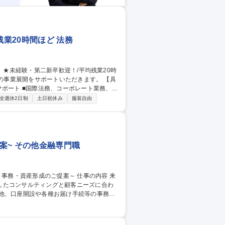
残業20時間ほど 法務
サポート ■国際法務、コーポレート業務、コ
他、各種リーガルサービスの提供 など 募
全週休2日制
土日祝休み
服装自由
時間ほど
案~ その他金融専門職
したコンサルティングと顧客ニーズに合わ
く働きやすい環境です。 【育成体制】経験
業務内容変更の範囲：当社における各種全般
提案～