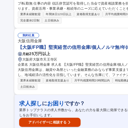
プ/転勤無 仕事の内容 信託併営認可を取得した当会で資産相談業務を担当します。府内のJAとの調整力も必要とな
ります。資産活用・事業承継・相続等のニーズに応えていただくことを期待しま
※基本的に初期配属は資産相談業務を予定していますが、応募者の適
業界未経験歓迎
年間休日120日以上
資格取得支援あり
月平均残業時間2
可能性があります。 ■資産相談業務（プライベートバンキング業務）
完全週休2日制
土日祝休み
用に係る相談業務・資産ポートフォリオ構築 ■融資・運用業務：当会が
業務：JA顧客基盤拡大のための戦略企画、マーケティング、PR 募集職種 ベテラン歓迎【大阪/相続（プライベー
トバンキング）】JAグループ/転勤無
契約社員
大阪信用金庫
【大阪/FP職】堅実経営の信用金庫/個人ノルマ無/年休
25万円以上
月給
大阪府大阪市天王寺区
企業名 大阪信用金庫 求人名 【大阪/FP職】堅実経営の信用金庫/個人ノルマ無/年休120日/長期就業◎ 仕事の内容
大阪信用金庫は、融資や為替といった金融業務のみならず事業支援ま
し、地域経済の活性化を目指しています。そんな当庫にて、ファイナ
【具体的には】■個人のお客さまに対するライフプラン相談(教育資金、
業界未経験歓迎
資格取得支援あり
月平均残業時間20時間以内
時短勤務
託・保険商品の提案および契約サポート ■中小企業経営者への資金繰
土日祝休み
相続や贈与に関する資産承継コンサルティング ■住宅ローンや各種ロ
明や安心できる資産運用プランの作成 募集職種 【大阪/FP職】堅実経営の信用金庫/個人ノルマ無/年休120日/長期
就業◎
求人探し
お困り
に
ですか？
業界トップクラスの求人件数から、あなたの力を最大限に発揮できる
しをお手伝いします。
アドバイザーに相談する