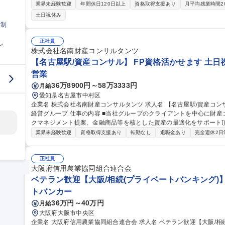
業や地方 公共団体、農業法人等主に法人向けに融資を行う業務。■証券業務：国債・社債・株式・投資信託等によ
業界未経験歓迎
年間休日120日以上
資格取得支援あり
月平均残業時間2
り資金運用を行う業務。■企画業務：事業計画や決算のほか、新たな取
土日祝休み
務：兵庫県内のJAの信用（金融）事業をサポートする業務。各種情報
日制
M作成等。■システム業務：関連会社に出向いただき，当会やJA向けのシス
【神戸/総合職】第二新卒・未経験歓迎/JAの信用事業部門/地域密着/
正社員
し
株式会社名南財産コンサルタンツ
【名古屋駅/資産コンサル】 FP資格活かせます 土日
営業
36万8900円～58万3333円
月給
愛知県名古屋市中村区
企業名 株式会社名南財産コンサルタンツ 求人名 【名古屋駅/資産コンサル】★FP資格活かせます★土日祝休/名南
経営グループ 仕事の内容 ■当社グループのクライアントを中心に財産コンサルタントとして、生損保によるリス
クマネジメント提案、金融商品等を核とした資産の最適化をサポート
験者も挑戦可能です！ ・生命保険募集業務 ・損害保険募集業務 ・金融商品仲介業務 ・不動産小口化商品紹介業
業界未経験歓迎
資格取得支援あり
転勤なし
退職金あり
完全週休2日
務 ・法人・個人リスク診断/資産の総合診断/資産運用・保全コンサル 
続・自社株対策 募集職種 【名古屋駅/資産コンサル】★FP資格
正社員
大阪府信用農業協同組合連合会
ベテラン歓迎【大阪/相続(プライベートバンキング)】
トバンカー
36万円～40万円
月給
大阪府大阪市中央区
企業名 大阪府信用農業協同組合連合会 求人名 ベテラン歓迎【大阪/相続（プライベートバンキング）】JAグルー