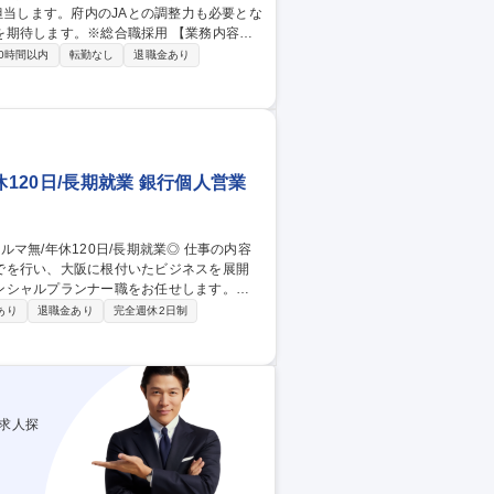
す。※総合職採用 【業務内容】
性や組織の状況に応じて異なる配属となる
0時間以内
転勤なし
退職金あり
：JA組合員への相続・不動産活用・資産運
お預かりする4.5兆円の資産の運用 ■推進
120日/長期就業 銀行個人営業
でを行い、大阪に根付いたビジネスを展開
ンシャルプランナー職をお任せします。
老後資金、住宅購入等) ■預金・投資信
あり
退職金あり
完全週休2日制
り・事業承継・福利厚生関連のアドバイス ■
ーンの審査・手続きの案内 ■金融リスクの説
求人探