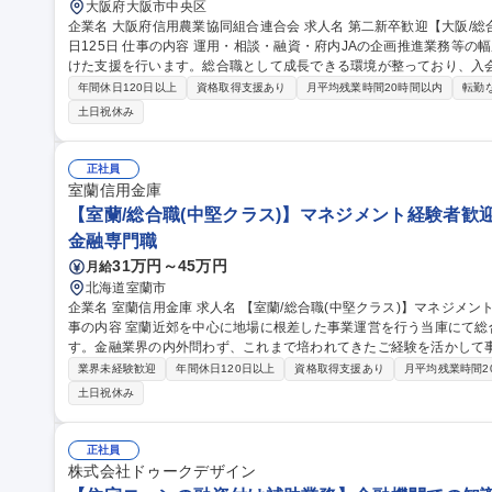
大阪府大阪市中央区
企業名 大阪府信用農業協同組合連合会 求人名 第二新卒歓迎【大阪/総合職(オープンポジション)】 転勤無/年間休
日125日 仕事の内容 運用・相談・融資・府内JAの企画推進業務等の幅広い事業領域を通して、地域農業発展に向
けた支援を行います。総合職として成長できる環境が整っており、入会
ただきます。 【詳細】■融資業務（一般企業向け、農業者向け）■資金証券業務 ■貯金・資金決済業務 ■推進業務
年間休日120日以上
資格取得支援あり
月平均残業時間20時間以内
転勤
（商品企画・戦略企画・マーケティング・PR活動など）■プライベー
土日祝休み
資産/相続/不動産に関するコンサル業務）■その他管理業務（会計・
す。 ・変更の範囲:当社業務全般 募集職種 第二新卒歓迎【大阪/総合職(オープンポジション)】 転勤無/年間休日12
5日
正社員
室蘭信用金庫
【室蘭/総合職(中堅クラス)】マネジメント経験者歓
金融専門職
31万円～45万円
月給
北海道室蘭市
企業名 室蘭信用金庫 求人名 【室蘭/総合職(中堅クラス)】マネジメント経験者歓迎★地域企業の発展に貢献◎ 仕
事の内容 室蘭近郊を中心に地場に根差した事業運営を行う当庫にて総
す。金融業界の内外問わず、これまで培われてきたご経験を活かして
ります。 ■預金担当 ■融資・営業担当 ■本部担当といった業務のなかから、ご経験に応じてご活躍いただけるポジ
業界未経験歓迎
年間休日120日以上
資格取得支援あり
月平均残業時間2
ションをご用意致します。また自身の得意分野でスキルを磨いていた
土日祝休み
候補として勤務いただきます。 ※北海道の金融機関の中でも早期に「
発に注力しております。 募集職種 【室蘭/総合職(中堅クラス)】マネジメント経験者歓迎★地域企業の発展に貢献
◎
正社員
株式会社ドゥークデザイン