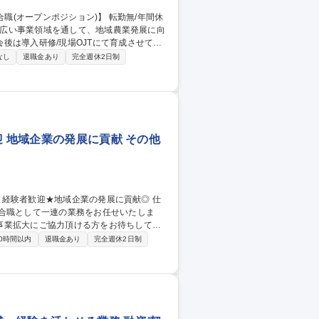
後は導入研修/現場OJTにて育成させてい
なし
退職金あり
完全週休2日制
トバンキング業務（遺言信託の受託・金融
監査・労務管理業務）の可能性もございま
迎 地域企業の発展に貢献 その他
合職として一連の業務をお任せいたしま
事業拡大にご協力頂ける方をお待ちしてお
0時間以内
退職金あり
完全週休2日制
だき、将来的には役席・役員といった幹部
ジョブ型雇用」を取り入れるなど、 人財開