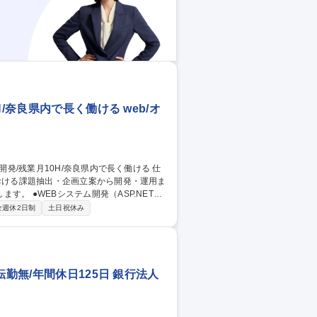
/奈良県内で長く働ける web/オ
における課題抽出・企画立案から開発・運用ま
.NET）●
ューアルを含めたコンテンツ作成・更新 ●既存
全週休2日制
土日祝休み
ステムの企画立案 ●ワークフローシステムや
テム化等 【変更の範囲】当金庫の定める業
0H/奈良県内で長く働ける
勤無/年間休日125日 銀行法人