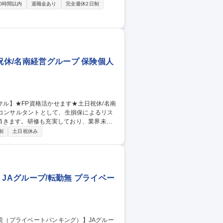
0時間以内
退職金あり
完全週休2日制
り組みを企画する業務。■JAサポート業
提供や商品開発、CPの企画、ポスター・C
テム運用・保守を行う業務。 募集職種
地元貢献
祝休/名南経営グループ 保険個人
頂きます。研修も充実しており、業界未経
制
土日祝休み
・福利厚生提案/社員教育/事業継承支援/相
活かせます★土日祝休/名南経営グループ
JAグループ/転勤無 プライベー