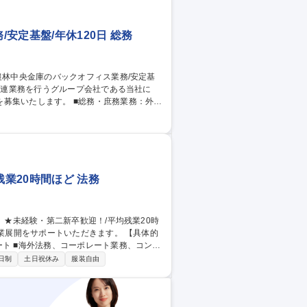
安定基盤/年休120日 総務
 ■総務・庶務業務：外部
や決算業務、印刷物等の制作管理等 ※親会
ジメント業務 農林中央金庫の店舗移転、レ
運行管理等 ■自社の組織運営に関する各種
残業20時間ほど 法務
ート ■海外法務、コーポレート業務、コンプ
ルサポート など 募集職種 【東
日制
土日祝休み
服装自由