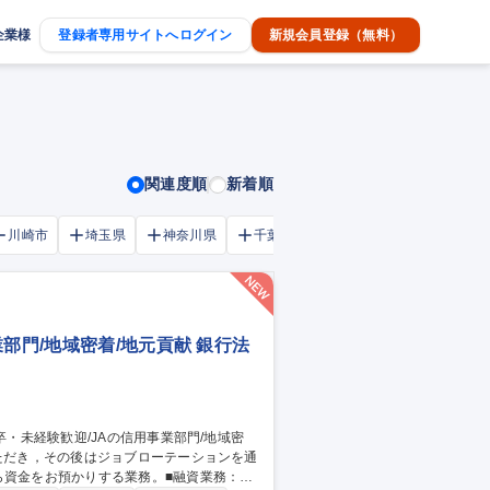
企業様
登録者専用サイトへログイン
新規会員登録（無料）
関連度順
新着順
川崎市
埼玉県
神奈川県
千葉市
大阪府
千葉県
部門/地域密着/地元貢献 銀行法
ら資金をお預かりする業務。■融資業務：企