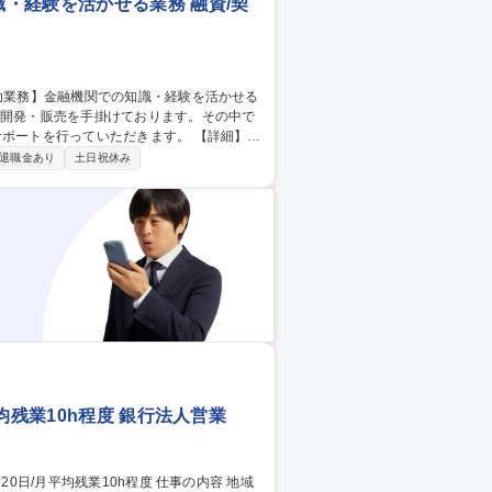
・経験を活かせる業務 融資/契
行っていただきます。 【詳細】 ■
っていただきます。 ■決済(引渡)業務：
退職金あり
土日祝休み
いただきます。 募集職種 【住
務
均残業10h程度 銀行法人営業