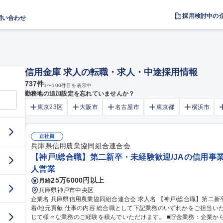
採用検討中の
問い合わせ
信用金庫 求人の転職・求人・中途採用情報
737
件
1
〜
100
件目を表示中
勤務地の追加設定を忘れていませんか？
東京23区
大阪市
名古屋市
東京都
横浜市
正社員
兵庫県信用農業協同組合連合会
【神戸/総合職】第二新卒・未経験歓迎/JAの信用事業
人営業
25万6000円以上
月給
兵庫県神戸市中央区
企業名 兵庫県信用農業協同組合連合会 求人名 【神戸/総合職】第二新卒・未経験歓迎/JAの信用事業部門/地域密
着/地元貢献 仕事の内容 総合職として下記業務のいずれかをご担当いただき，その後はジョブローテーションを通
じて様々な業務のご経験を積んでいただけます。 ■貯金業務：企業か