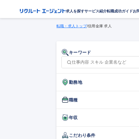
求人を探す
サービス紹介
転職成功ガイド
お
転職・求人トップ
/
信用金庫 求人
キーワード
勤務地
職種
年収
こだわり条件