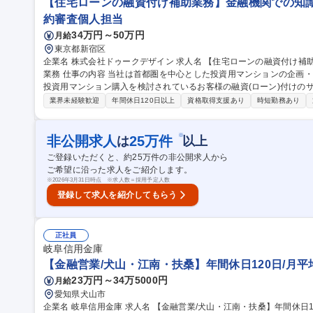
【住宅ローンの融資付け補助業務】金融機関での知識
約審査個人担当
34万円～50万円
月給
東京都新宿区
企業名 株式会社ドゥークデザイン 求人名 【住宅ローンの融資付け補助業務】金融機関での知識・経験を活かせる
業務 仕事の内容 当社は首都圏を中心とした投資用マンションの企画・開発・販売を手掛けております。その中で
投資用マンション購入を検討されているお客様の融資(ローン)付けのサポートを
融資獲得業務：弊社の商品を購入されたお客様の不動産融資サポートを行
業界未経験歓迎
年間休日120日以上
資格取得支援あり
時短勤務あり
お客様、金融機関、司法書士、社内関係部署との調整を図り引渡業務を円滑に実施
宅ローンの融資付け補助業務】金融機関での知識・経験を活かせる業
※
非公開求人
25
万件
は
以上
ご登録いただくと、約
25
万件の非公開求人から
ご希望に沿った求人をご紹介します。
※
2026年3月31日時点 ※求人数＝採用予定人数
登録して求人を紹介してもらう
正社員
岐阜信用金庫
【金融営業/犬山・江南・扶桑】年間休日120日/月平
23万円～34万5000円
月給
愛知県犬山市
企業名 岐阜信用金庫 求人名 【金融営業/犬山・江南・扶桑】年間休日120日/月平均残業10h程度 仕事の内容 地域