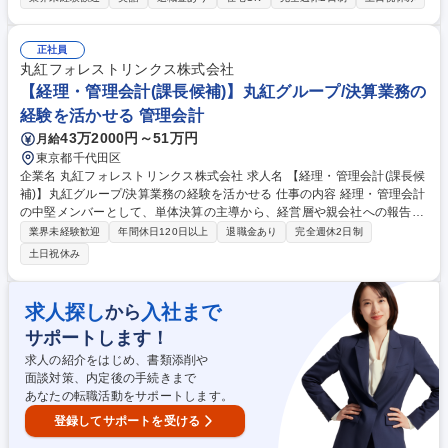
地域向けにビジネス展開を進めていただきます。 また、商材輸送はバルク
船に加えコンテナも使い、顧客ニーズに合った競争力ある手段を柔軟に選
択します。 【キャリアパス】先ずは、当部の扱う全ての商材の業務内容を
正社員
理解いただきます。その上で、課長職として自身の担当商材と共に、管下
丸紅フォレストリンクス株式会社
員の業務マネージ・育成等も担って頂きます。少数精鋭の部ゆえ、幅広い
【経理・管理会計(課長候補)】丸紅グループ/決算業務の
業務に携わり、新規挑戦、成長・拡大の機会が多くあります。 募集職種
経験を活かせる 管理会計
【東京/海外営業（機能材/リサイクル商材）】フレックス/丸紅の連結子会
43万2000円～51万円
月給
社
東京都千代田区
企業名 丸紅フォレストリンクス株式会社 求人名 【経理・管理会計(課長候
補)】丸紅グループ/決算業務の経験を活かせる 仕事の内容 経理・管理会計
の中堅メンバーとして、単体決算の主導から、経営層や親会社への報告に
直結する管理会計(業績分析・予算・見通し管理)のコア業務を担当。次世
業界未経験歓迎
年間休日120日以上
退職金あり
完全週休2日制
代のリーダーとして予決算管理課の将来の課長候補採用。 【管理会計・業
土日祝休み
績管理】月次/四半期業績報告(PL/BS/CF)の作成および経営層向けレポー
ト分析/集計等 【財務会計】四半期/年次決算実務の遂行と決算着地のリー
ド(各種引当金の計上/経過勘定処理/カットオフ管理)、連結パッケージ(親
求人探し
入社まで
から
会社への連結報告データ)の作成 【税務会計】各種税務申告(法人税/住民
サポートします！
税/事業税/消費税)に必要な基礎データの集計/整備等 【業務改善DX推進】
管理会計業務を中心とした現状の業務課題の抽出等 募集職種 【経理・管
求人の紹介をはじめ、書類添削や
理会計(課長候補)】丸紅グループ/決算業務の経験を活かせる
面談対策、内定後の手続きまで
あなたの転職活動をサポートします。
登録してサポートを受ける