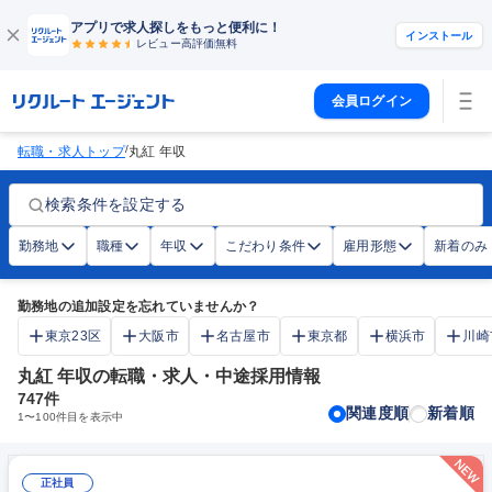
アプリで求人探しをもっと便利に！
インストール
レビュー高評価
無料
会員ログイン
/
転職・求人トップ
丸紅 年収
検索条件を設定する
勤務地
職種
年収
こだわり条件
雇用形態
新着のみ
勤務地の追加設定を忘れていませんか？
東京23区
大阪市
名古屋市
東京都
横浜市
川崎
丸紅 年収の転職・求人・中途採用情報
747
件
関連度順
新着順
1
〜
100
件目を表示中
正社員