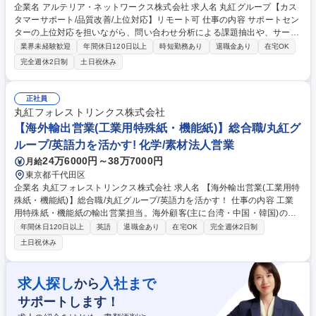
企業名 アルテリア・ネットワークス株式会社 求人名 丸紅グループ【カス
タマーサポート/品質改善/上位対応】リモート可 仕事の内容 サポートセン
ターの上位対応を担いながら、問い合わせ分析による課題抽出や、サービ
ス・業務の品質改善を推進します。関係部門と連携し、顧客体験(CX)の向
業界未経験歓迎
年間休日120日以上
時短勤務あり
退職金あり
在宅OK
上とサービス価値の最大化をリードする役割です。 【詳細】▼品質改善/C
完全週休2日制
土日祝休み
X向上:エスカレーション対応方針決定、課題抽出および対応策立案/実行、
サービス改善提案 ▼社内調整:開発/営業/運用部門との連携、顧客説明内容
の精査、部署間の利害調整 ▼業務設計/ナレッジ整備:マニュアル/FAQの整
正社員
備、サポートセンターへの教育/展開 【働き方】平日日中勤務が基本です
丸紅フォレストリンクス株式会社
が、夜間/休日は当番制でエスカレーション対応有。リモート勤務も可能。
【海外輸出営業(工業用特殊紙・機能紙)】総合職/丸紅グ
※詳細は面接時お伝えさせていただきます。 募集職種 丸紅グループ【カ
ループ/英語力を活かす! 化学/素材法人営業
スタマーサポート/品質改善/上位対応】リモート可
24万6000円～38万7000円
月給
東京都千代田区
企業名 丸紅フォレストリンクス株式会社 求人名 【海外輸出営業(工業用特
殊紙・機能紙)】総合職/丸紅グループ/英語力を活かす！ 仕事の内容 工業
用特殊紙・機能紙の輸出営業担当。海外顧客(主に台湾・中国・韓国)のニ
ーズを把握し、国内のサプライヤー(メーカー)との調整を行いながら、受
年間休日120日以上
英語
退職金あり
在宅OK
完全週休2日制
注から船積み段取りまでの一連のプロセスを担当(海外出張あり)。 【具体
土日祝休み
的には】■液晶用合紙や金属間合紙等の工業用特殊紙・機能紙の国内メー
カーから海外顧客への輸出業務(丸紅/海外店との折衝含めた業務あり)。英
語での商談、国内製紙メーカーとの仕様調整、船積みまでの輸出業務全般
求人探し
入社まで
から
をサポート。 ■顧客は海外パッケージ開発課全体で20社程度。チームで顧
サポートします！
客を担当。 ■海外出張は月に1回程度(1回あたり3.4日程度)。 募集職種
【海外輸出営業(工業用特殊紙・機能紙)】総合職/丸紅グループ/英語力を活