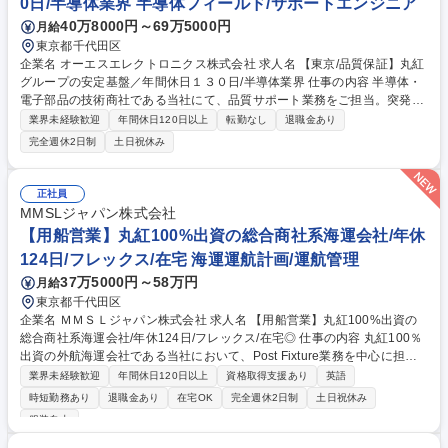
0日/半導体業界 半導体フィールド/サポートエンジニア
40万8000円～69万5000円
月給
東京都千代田区
企業名 オーエスエレクトロニクス株式会社 求人名 【東京/品質保証】丸紅
グループの安定基盤／年間休日１３０日/半導体業界 仕事の内容 半導体・
電子部品の技術商社である当社にて、品質サポート業務をご担当。突発的
な呼び出しや土日対応はほぼなく、営業を通すルールが徹底された環境
業界未経験歓迎
年間休日120日以上
転勤なし
退職金あり
で、製品のクオリティ維持と顧客の信頼獲得に貢献します。 【業務詳細】
完全週休2日制
土日祝休み
■半導体の品質サポート■製品不良発生時の対応■不良解析レポートのサポ
ート（顧客への説明、説明資料作成）■顧客と仕入先の間のコミュニケー
ション・調整■工場監査サポート■PCNサポート■環境調査サポート■品質
正社員
視点からのプロモーション 【仕事の魅力】総合商社丸紅の完全子会社なら
MMSLジャパン株式会社
ではの盤石な基盤のもとワークライフバランスを保ちながら、技術商社の
【用船営業】丸紅100%出資の総合商社系海運会社/年休
要となる品質管理体制を支えるやりがいがあります。 募集職種 【東京/品
124日/フレックス/在宅 海運運航計画/運航管理
質保証】丸紅グループの安定基盤／年間休日１３０日/半導体業界
37万5000円～58万円
月給
東京都千代田区
企業名 ＭＭＳＬジャパン株式会社 求人名 【用船営業】丸紅100%出資の
総合商社系海運会社/年休124日/フレックス/在宅◎ 仕事の内容 丸紅100％
出資の外航海運会社である当社において、Post Fixture業務を中心に担当
していただきます。 ■丸紅（株）用船仲介案件における船主（オーナー）
業界未経験歓迎
年間休日120日以上
資格取得支援あり
英語
／海運会社（オペレーター）等とのPost Fixtureにおける調整・交渉業務■
時短勤務あり
退職金あり
在宅OK
完全週休2日制
土日祝休み
用船契約書作成（Charter Party Detail）交渉仲介業務※状況に応じ、Post
服装自由
Fixture業務に加え、Chartering業務に携わって頂く可能性があります。※
必要に応じ、国内外の出張にもご対応いただきます。※ご本人の適性と希