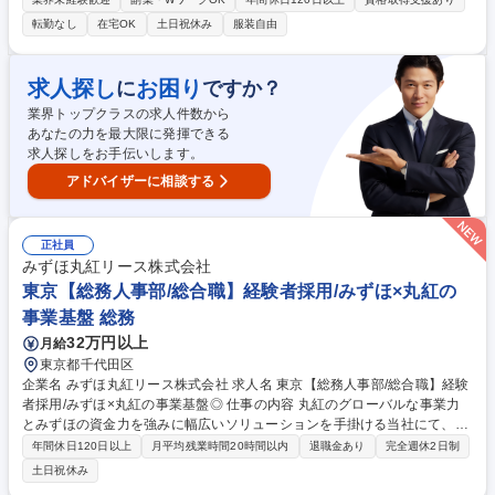
入に向けた社内外調整までをリードいただきます。 【具体的には】■アカ
転勤なし
在宅OK
土日祝休み
服装自由
ウントグロース：既存顧客へのアップセル提案と継続的な関係構築■顧客
提案・契約管理：出版業界顧客への課題ヒアリング、仮説構築、ソリュー
ション提案から契約管理までを一貫して担当■全体戦略・KPI管理:営業戦
求人探し
お困り
に
ですか？
略の設計・実行、および営業KPI達成に向けた施策推進■企画・プロセス改
業界トップクラスの求人件数から
善:営業プロセスの改善・資料最適化、および業界動向を踏まえた新サービ
あなたの力を最大限に発揮できる
ス・マーケティング企画の立案・実行 募集職種 【フィールドセールス】
求人探しをお手伝いします。
出版業界×DXで街の本屋を救う/丸紅×大手出版社が出資
アドバイザーに相談する
正社員
みずほ丸紅リース株式会社
東京【総務人事部/総合職】経験者採用/みずほ×丸紅の
事業基盤 総務
32万円以上
月給
東京都千代田区
企業名 みずほ丸紅リース株式会社 求人名 東京【総務人事部/総合職】経験
者採用/みずほ×丸紅の事業基盤◎ 仕事の内容 丸紅のグローバルな事業力
とみずほの資金力を強みに幅広いソリューションを手掛ける当社にて、総
務人事担当として人事制度や組織基盤の強化を担います。人事制度や人材
年間休日120日以上
月平均残業時間20時間以内
退職金あり
完全週休2日制
育成施策をブラッシュアップいただきます。 【業務詳細】 ▼人事制度
土日祝休み
（評価・報酬等）の運営・改善・企画 ▼労務・給与・福利厚生領域の制度