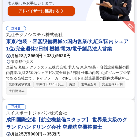
求人探しをお手伝いします。
アドバイザーに相談する
正社員
丸紅テクノシステム株式会社
東京/包装・容器設備機械の国内営業/丸紅G/国内シェア
1位/完全週休2日制 機械/電気/電子製品法人営業
28万2960円～33万9920円
月給
東京都中央区
企業名 丸紅テクノシステム株式会社 求人名 東京/包装・容器設備機械の国
内営業/丸紅G/国内シェア1位/完全週休2日制 仕事の内容 丸紅グループ企業
である当社にて、ドイツメーカーのPETボトル製造装置の国内大手飲料メ
ーカーなどの既存顧客に対し、導入済みの設備(120台以上)のアフターサ
業界未経験歓迎
年間休日120日以上
英語
退職金あり
完全週休2日制
ービスと新規ライン導入の提案営業をご担当頂きます。 ■PETボトル製造
土日祝休み
装置のアフターフォロー(消耗品の提案、故障時のトラブル対応、メンテ
ナンス手配)■新規ニーズのヒアリングと、設備要求仕様に合わせた新規導
入ラインの提案■海外メーカーとの協議、価格交渉・契約締結、輸入手
正社員
配・納期管理、納品・立ち会い■国内シェア60%超の装置を扱い、技術者
スイスポートジャパン株式会社
と連携しながら顧客のニーズに対応【仕事の魅力】国内大手飲料メーカー
成田国際空港【航空機整備スタッフ】 世界最大級のグ
との取引が多く、ワークライフバランス充実しています。 募集職種 東京/
ランドハンドリング会社 空運航空機整備士
包装・容器設備機械の国内営業/丸紅G/国内シェア1位/完全週休2日制
25万5000円～35万円
月給