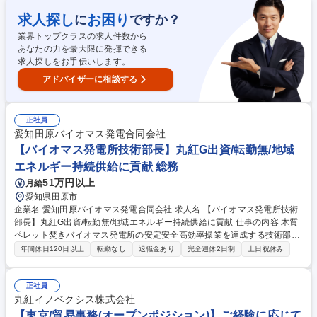
ます。既存・ルート営業の機会もあります。■海外の家庭紙メーカーと協
力し、PB商品やオリジナルの商品を販売するための市場リサーチ・マー
求人探し
お困り
に
ですか？
ケティングからデザイン・企画など、商品企画業務も一部携わって頂きま
業界トップクラスの求人件数から
す。国内市場においては挑戦者の立場になりますので、自らのアイデアと
あなたの力を最大限に発揮できる
判断で市場を開拓し、業績を拡大できる面白味があります。 募集職種
求人探しをお手伝いします。
【法人営業/家庭紙商材】PB商品の企画にも携われる/丸紅グループの安定
土台
アドバイザーに相談する
正社員
愛知田原バイオマス発電合同会社
【バイオマス発電所技術部長】丸紅G出資/転勤無/地域
エネルギー持続供給に貢献 総務
51万円以上
月給
愛知県田原市
企業名 愛知田原バイオマス発電合同会社 求人名 【バイオマス発電所技術
部長】丸紅G出資/転勤無/地域エネルギー持続供給に貢献 仕事の内容 木質
ペレット焚きバイオマス発電所の安定安全高効率操業を達成する技術部門
の責任者として以下の業務に従事頂きます（業務遂行上、発電所現場確認
年間休日120日以上
転勤なし
退職金あり
完全週休2日制
土日祝休み
や試運転立会い・打合せ等への対応で出張有り） 【詳細】■O&Mデータ解
析による課題抽出と整理、不適合の立証業務■共同出資者との技術仕様確
認および調整と資料作成■EPC業者による点検計画の策定および中長期メ
正社員
ンテナンス計画の立案■技術コンサルタントを活用した設備改善の企画立
丸紅イノベクシス株式会社
案■送電・燃料使用計画の策定と発電設備の管理状況把握■定期検査・修理
【東京/貿易事務(オープンポジション)】ご経験に応じて