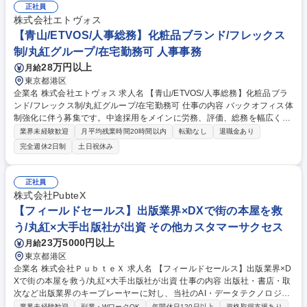
正社員
望を考慮の上、将来的に海外勤務の可能性もあります。 募集職種 【用船
株式会社エトヴォス
営業】丸紅100%出資の総合商社系海運会社/年休124日/フレックス/在宅◎
【青山/ETVOS/人事総務】化粧品ブランド/フレックス
制/丸紅グループ/在宅勤務可 人事事務
28万円以上
月給
東京都港区
企業名 株式会社エトヴォス 求人名 【青山/ETVOS/人事総務】化粧品ブラ
ンド/フレックス制/丸紅グループ/在宅勤務可 仕事の内容 バックオフィス体
制強化に伴う募集です。中途採用をメインに労務、評価、総務を幅広くお
任せします。大阪本社と密に連携し、社員一人ひとりがポテンシャルを発
業界未経験歓迎
月平均残業時間20時間以内
転勤なし
退職金あり
揮できる環境づくりを担う重要な役割をお任せします。 ・採用：オフィス
完全週休2日制
土日祝休み
職・美容部員の中途採用、採用ブランディング ・評価・育成：評価制度運
用や改定提案、各種研修企画 ・給与労務：労務管理体制の統括、効率化
・総務：オフィス環境整備、福利厚生企画 【魅力】裁量大きく組織構築に
正社員
携われます。成果によりマネージャーへの昇格も可能！週2日の在宅勤
株式会社PubteX
務・フレックスで柔軟に働けます。 募集職種 【青山/ETVOS/人事総務】
【フィールドセールス】出版業界×DXで街の本屋を救
化粧品ブランド/フレックス制/丸紅グループ/在宅勤務可
う/丸紅×大手出版社が出資 その他カスタマーサクセス
23万5000円以上
月給
東京都港区
企業名 株式会社ＰｕｂｔｅＸ 求人名 【フィールドセールス】出版業界×D
Xで街の本屋を救う/丸紅×大手出版社が出資 仕事の内容 出版社・書店・取
次など出版業界のキープレーヤーに対し、当社のAI・データテクノロジー
を活用した課題解決提案を行い、顧客開拓から商談設計、提案、契約、導
業界未経験歓迎
副業・WワークOK
年間休日120日以上
資格取得支援あり