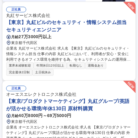
正社員
丸紅サービス株式会社
【東京】丸紅ビルのセキュリティ・情報システム担当
セキュリティエンジニア
27万3000円以上
月給
東京都千代田区
企業名 丸紅サービス株式会社 求人名 【東京】丸紅ビルのセキュリティ・
情報システム担当 仕事の内容 丸紅ビルにおいて、利用者が安心・安全に
利用できるオフィス環境を維持する為、セキュリティシステムの運用保守
をメインに担当頂きます。 【詳細】・セキュリティシステム（入退室管理
業界未経験歓迎
年間休日120日以上
転勤なし
退職金あり
システム・顔認証システム等 ）の運用保守、業務委託先管理 ・ビル入館
完全週休2日制
土日祝休み
者の入館証権限の設計、設定 ・ビルセキュリティ扉/エレベータのシステ
ム設定変更 ・セキュリティシステムの障害発生時の一次対応および関係部
署、ベンダーとの調整 ・セキュリティシステムの保守/点検/更新工事に伴
正社員
う計画立案、ベンダーコントロール、立会い ・電気設備法定点検現場対応
オーエスエレクトロニクス株式会社
やセキュリティシステム更新計画の立案、実施管理 等 募集職種 【東京】
【東京/プロダクトマーケティング】丸紅グループ/英語
丸紅ビルのセキュリティ・情報システム担当
が活かせる環境/年休130日 原材料購買
40万8000円～69万5000円
月給
東京都千代田区
企業名 オーエスエレクトロニクス株式会社 求人名 【東京/プロダクトマー
ケティング】丸紅グループ/英語が活かせる環境/年休130日 仕事の内容 外