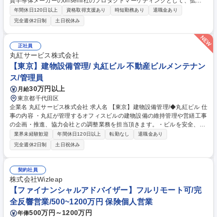
資半導体メーカーのonsemi社のプロダクトマーケティングとして、拡販
窓口業務を行って頂きます。拡販活動および営業活動も行い、onsemi社
年間休日120日以上
資格取得支援あり
時短勤務あり
退職金あり
と密なコミュニケーションを行います。 ■担当製品の拡販活動、拡販ツー
完全週休2日制
土日祝休み
ルの作成および営業活動■営業部門への実活動への働きかけ、拡販資料作
成、同行■サプライヤ担当営業/FAEとの戦略アサイン■技術課題把握および
FAEとの協業 ■定期価格、納期の援護サポート 【仕事の魅力】 商材の拡販
正社員
戦略を主導する重要な役割です。業務範囲が広く裁量権を持って働ける環
丸紅サービス株式会社
境で、英語での交渉を通じて自身の市場価値を高められます。 募集職種
【東京】建物設備管理/ 丸紅ビル 不動産ビルメンテナン
【東京/プロダクトマーケティング】丸紅グループ/英語が活かせる環境/年
ス/管理員
休130日
30万円以上
月給
東京都千代田区
企業名 丸紅サービス株式会社 求人名 【東京】建物設備管理/◆丸紅ビル 仕
事の内容 ・丸紅が管理するオフィスビルの建物設備の維持管理や営繕工事
の企画・推進、協力会社との調整業務を担当頂きます。・ビルを安全、快
適に運営する為、多くの関係者を取りまとめながらプロジェクトを推進頂
業界未経験歓迎
年間休日120日以上
転勤なし
退職金あり
きます。 【詳細】・丸紅が管理するオフィスビルにおける営繕工事の計画
完全週休2日制
土日祝休み
立案 ・工事会社への発注、施工状況の確認、竣工確認 ・工事会社、協力
会社、建物管理会社との連絡・調整 ・建物設備の維持管理状況の確認 ・
法定年次電気設備点検の準備、関係者調整、運営 ・建物管理に関する予
契約社員
算・決算資料の作成および取りまとめ ・各種費用の支払手続き ・関係者
株式会社Wizleap
との定期連絡会の開催 ・その他、建物設備管理に付随する業務 募集職種
【ファイナンシャルアドバイザー】フルリモート可/完
【東京】建物設備管理/◆丸紅ビル
全反響営業/500~1200万円 保険個人営業
500万円～1200万円
年俸