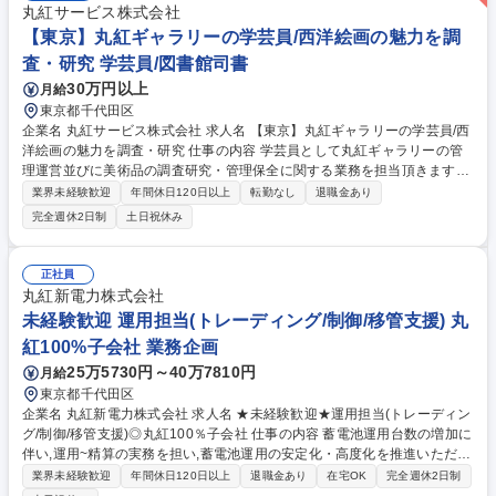
丸紅サービス株式会社
【東京】丸紅ギャラリーの学芸員/西洋絵画の魅力を調
査・研究 学芸員/図書館司書
30万円以上
月給
東京都千代田区
企業名 丸紅サービス株式会社 求人名 【東京】丸紅ギャラリーの学芸員/西
洋絵画の魅力を調査・研究 仕事の内容 学芸員として丸紅ギャラリーの管
理運営並びに美術品の調査研究・管理保全に関する業務を担当頂きます。
丸紅コレクションの認知向上を目指し所蔵作品の更なる調査・研究を進め
業界未経験歓迎
年間休日120日以上
転勤なし
退職金あり
るための採用です。 ・企画展の企画、運営 ・絵画を中心に美術品の調査
完全週休2日制
土日祝休み
研究（英文資料の読解・調査を含む） ・絵画を中心に美術品の保全に関す
る業務 ・絵画を中心に作品の解説、原稿執筆・校正 ・展示室・収蔵庫等
の環境整備 ・その他美術品に関する学芸業務全般 募集職種 【東京】丸紅
正社員
ギャラリーの学芸員/西洋絵画の魅力を調査・研究
丸紅新電力株式会社
未経験歓迎 運用担当(トレーディング/制御/移管支援) 丸
紅100%子会社 業務企画
25万5730円～40万7810円
月給
東京都千代田区
企業名 丸紅新電力株式会社 求人名 ★未経験歓迎★運用担当(トレーディン
グ/制御/移管支援)◎丸紅100％子会社 仕事の内容 蓄電池運用台数の増加に
伴い,運用~精算の実務を担い,蓄電池運用の安定化・高度化を推進いただく
方を募集します！ 将来的には,他部署への運用業務移管も見据え,体制整備
業界未経験歓迎
年間休日120日以上
退職金あり
在宅OK
完全週休2日制
や引継ぎ支援を担っていただきます。 ■電力市場(需給調整市場/SPOT市場