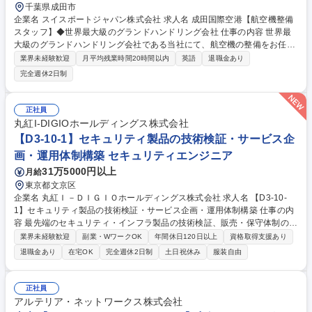
千葉県成田市
企業名 スイスポートジャパン株式会社 求人名 成田国際空港【航空機整備
スタッフ】◆世界最大級のグランドハンドリング会社 仕事の内容 世界最
大級のグランドハンドリング会社である当社にて、航空機の整備をお任せ
します。整備士として、航空機のリリースやスイスポートジャパンの新し
業界未経験歓迎
月平均残業時間20時間以内
英語
退職金あり
いビジネスラインに関われる、魅力あるポジションです。 【具体的には】
完全週休2日制
・整備支援業務 ・航空機出発前点検 ・ヘッドセット作業（到着、出発の
際、コックピットと航空機の動作確認を実施） ・顧客の標準手順に従い、
顧客の航空機をリリース業務 ・顧客の航空会社に航空機整備と技術サポー
正社員
トを提供 ・必要に応じて、スイスポート内の他部門のサポート ・標準作
丸紅I-DIGIOホールディングス株式会社
業手順と品質規準に従ったサービスを実行 ・その他付随する業務 募集職
【D3-10-1】セキュリティ製品の技術検証・サービス企
種 成田国際空港【航空機整備スタッフ】◆世界最大級のグランドハンドリ
画・運用体制構築 セキュリティエンジニア
ング会社
31万5000円以上
月給
東京都文京区
企業名 丸紅Ｉ－ＤＩＧＩＯホールディングス株式会社 求人名 【D3-10-
1】セキュリティ製品の技術検証・サービス企画・運用体制構築 仕事の内
容 最先端のセキュリティ・インフラ製品の技術検証、販売・保守体制の設
計、定額サービス（アドバイザリー・研修）の企画開発から提供までを一
業界未経験歓迎
副業・WワークOK
年間休日120日以上
資格取得支援あり
貫して担当。顧客への提案同席やテクニカルサポートも行います。 ■新製
退職金あり
在宅OK
完全週休2日制
土日祝休み
服装自由
品の機能検証・評価（UTM、EDR等）■販売・保守体制設計（SLA設計、
エスカレーションフロー作成、委託先管理）■サービス企画（定期レポー
ト＆アドバイザリー、管理者向け教育などのパッケージ化・価格設定・営
正社員
業支援）■社内外連携（営業同行、海外ベンダーとの英語メール）。※一
アルテリア・ネットワークス株式会社
次受けのヘルプデスクや常駐監視のような運用業務はなく、企画業務やテ