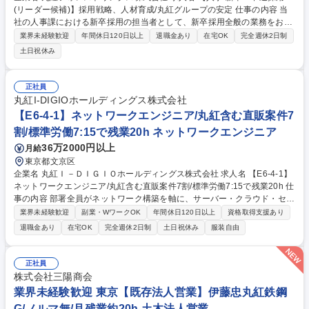
(リーダー候補)】採用戦略、人材育成/丸紅グループの安定 仕事の内容 当
社の人事課における新卒採用の担当者として、新卒採用全般の業務をお任
せします。新卒・中途採用合わせて毎年1０名程度の採用に向けて、採用
業界未経験歓迎
年間休日120日以上
退職金あり
在宅OK
完全週休2日制
戦略の立案・企画から行っていただきます。 また人材育成についても携わ
土日祝休み
って頂くことを想定しています。 【詳細】■採用戦略の企画立案・実行 ■
会社説明会の実施、説明会資料の作成、大学訪問 ■採用面接の準備等（採
用面接は課長以上の役職員で実施しています） 【採用背景】本社からの商
正社員
流変更に伴う採用人数の増加や、開発ビジネスに取り組める人材の育成に
丸紅I-DIGIOホールディングス株式会社
向け提案いただきながら裁量もって活躍可能です。 募集職種 【人事/新
【E6-4-1】ネットワークエンジニア/丸紅含む直販案件7
卒・中途採用(リーダー候補)】採用戦略、人材育成/丸紅グループの安定
割/標準労働7:15で残業20h ネットワークエンジニア
36万2000円以上
月給
東京都文京区
企業名 丸紅Ｉ－ＤＩＧＩＯホールディングス株式会社 求人名 【E6-4-1】
ネットワークエンジニア/丸紅含む直販案件7割/標準労働7:15で残業20h 仕
事の内容 部署全員がネットワーク構築を軸に、サーバー・クラウド・セキ
ュリティ領域のいずれかインフラ技術を持つ「π型人材」を目指します。
業界未経験歓迎
副業・WワークOK
年間休日120日以上
資格取得支援あり
要件定義から基本設計、詳細設計、構築までのデリバリーを担当いただき
退職金あり
在宅OK
完全週休2日制
土日祝休み
服装自由
ます。 【具体的には】IP-VPN、LAN・WANを主として、ネットワーク全
体の要件定義から基本設計、詳細設計、構築をお任せいたします。π型人
材育成方針により、ネットワーク専門性を軸にサーバー・クラウド・セキ
正社員
ュリティ領域まで技術の幅を広げていただきます。【働き方】休日作業や
株式会社三陽商会
夜間作業は平均月1日程度。夜間シフトはありません。代休取得やフレッ
業界未経験歓迎 東京【既存法人営業】伊藤忠丸紅鉄鋼
クス制度によって柔軟に調整いただくことが可能です。 募集職種 【E6-4-
G/ノルマ無/月残業約20h 土木法人営業