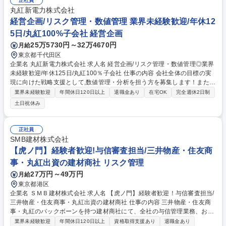
正社員
丸紅新電力株式会社
経営企画/リスク管理・数値管理 業界未経験歓迎/年休12
5日/丸紅100%子会社 経営企画
25万5730円～32万4670円
月給
東京都千代田区
企業名 丸紅新電力株式会社 求人名 経営企画/リスク管理・数値管理◎業界
未経験歓迎/年休125日/丸紅100％子会社 仕事の内容 会社全体の目標の実
現に向けた戦略支援として,数値管理・分析を担う方を募集します！また,
安定的な電力事業の継続に不可欠であるリスクマネジメント業務(リスク
業界未経験歓迎
年間休日120日以上
退職金あり
在宅OK
完全週休2日制
の分析・定量化等)も同時に担っていただきます。 【詳細】■電力・燃料ポ
土日祝休み
ジションおよび各種リスク指標の集計・管理(日次/月次) ■予算作成および
予実管理(見通しのアップデート/差異分析等) ■営業部門や関連部門の数値
データの収集/加工/分析/レポート作成 ■各種社内プロジェクトの数値デー
正社員
タを用いたリスク分析・資料作成 ■業務プロセスの効率化/自動化/標準化
SMB建材株式会社
の検討 ■社内向け資料作成(Excel/PowerPoint) ■電力制度関連の情報整理/
【虎ノ門】経験者歓迎!与信審査担当/三井物産・住友商
社内手続き/事務処理 等 募集職種 経営企画/リスク管理・数値管理◎業界未
事・丸紅出資の建材商社 リスク管理
経験歓迎/年休125日/丸紅100％子会社
27万円～49万円
月給
東京都港区
企業名 ＳＭＢ建材株式会社 求人名 【虎ノ門】経験者歓迎！与信審査担当/
三井物産・住友商事・丸紅出資の建材商社 仕事の内容 三井物産・住友商
事・丸紅のバックボーンを持つ建材商社にて、全社の与信管理業務、およ
び事業投資の実行と管理をお任せします。 【具体的には】 ■与信管理業務
業界未経験歓迎
年間休日120日以上
資格取得支援あり
退職金あり