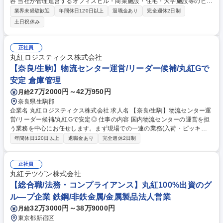
容 当社が管理運営するオフィスビル・商業施設・住宅・大学施設等のビル
マネジメントをお任せいたします。主な業務はメンテナンス委託先業者/入
業界未経験歓迎
年間休日120日以上
退職金あり
完全週休2日制
居者/テナント企業/オーナー様との折衝となります。 【詳細】 ■メンテナ
土日祝休み
ンス委託先業者への調整・発注作業や確認作業 ■受託先との折衝、月次報
告書の作成・提案等 ■入居者・テナント企業からの問合せ対応業務 ■オー
ナー様へのオーナー資産向上を目的とした、修繕工事/設備更新提案業務※
正社員
点検・清掃・工事等の業務は委託先業者が行います 募集職種 ■大阪【BM
丸紅ロジスティクス株式会社
(ビルマネジメント)】丸紅G×第一生命Gの安定基盤/幅広いアセット
【奈良/生駒】物流センター運営/リーダー候補/丸紅Gで
安定 倉庫管理
27万2000円～42万950円
月給
奈良県生駒郡
企業名 丸紅ロジスティクス株式会社 求人名 【奈良/生駒】物流センター運
営/リーダー候補/丸紅Gで安定◎ 仕事の内容 国内物流センターの運営を担
う業務を中心にお任せします。まず現場での一連の業務(入荷・ピッキン
グ・検品など)を一通り経験いただき、物流オペレーションの基礎を習得
年間休日120日以上
退職金あり
完全週休2日制
していただきます。 【業務内容】■入出荷現場作業(荷積み荷降ろし、ピッ
キング・検品、在庫管理、またそれに付随する倉庫運営業務) ■入出荷に付
随する事務業務 ■セット組み/加工・品質検査業務 ■配送手配業務 ■センタ
正社員
ー運営管理(収支管理、労務管理含む) ※OJTを中心とした育成体制を整え
丸紅テツゲン株式会社
ており、直属の上長との1on1を通じて、やりがいや意欲を確認しなが
【総合職/法務・コンプライアンス】丸紅100%出資のグ
ら、継続的にフィードバック・フォローを行っています。 募集職種 【奈
ル―プ企業 鉄鋼/非鉄金属/金属製品法人営業
良/生駒】物流センター運営/リーダー候補/丸紅Gで安定◎
32万3000円～38万9000円
月給
東京都新宿区