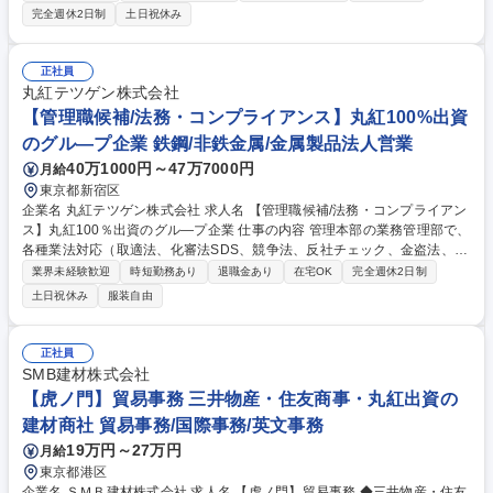
（取引先リスク評価、信用調査、与信枠設定・モニタリング、債権保全）
完全週休2日制
土日祝休み
■事業投資管理業務（新規事業投資案件の審査・分析、実行支援、投資後
のパフォーマンス管理） ■法務関連業務のサポート、契約関連の審査・管
理 【業務内容の変更の範囲】当社が定める業務内容 募集職種 【虎ノ門】
正社員
経験者歓迎！与信審査担当/三井物産・住友商事・丸紅出資の建材商社
丸紅テツゲン株式会社
【管理職候補/法務・コンプライアンス】丸紅100%出資
のグル―プ企業 鉄鋼/非鉄金属/金属製品法人営業
40万1000円～47万7000円
月給
東京都新宿区
企業名 丸紅テツゲン株式会社 求人名 【管理職候補/法務・コンプライアン
ス】丸紅100％出資のグル―プ企業 仕事の内容 管理本部の業務管理部で、
各種業法対応（取適法、化審法SDS、競争法、反社チェック、金盗法、産
業廃棄物処理、省エネ法、特定荷主、物流効率化法等）を中心に管理・牽
業界未経験歓迎
時短勤務あり
退職金あり
在宅OK
完全週休2日制
制を行っていただきます。 ■個別取引における業法のチェックと、可否の
土日祝休み
服装自由
判断 ■業法施行の際、情報を収集・分析し、社内体制を設計・構築・運用
■業法対応としての行政機関への登録作業、年度毎の報告等 ■客先の与信
管理、契約内容のチェック ■安全保障の観点での貿易取引に対するチェッ
正社員
ク ■商品ポジション管理業務 募集職種 【管理職候補/法務・コンプライア
SMB建材株式会社
ンス】丸紅100％出資のグル―プ企業
【虎ノ門】貿易事務 三井物産・住友商事・丸紅出資の
建材商社 貿易事務/国際事務/英文事務
19万円～27万円
月給
東京都港区
企業名 ＳＭＢ建材株式会社 求人名 【虎ノ門】貿易事務 ◆三井物産・住友