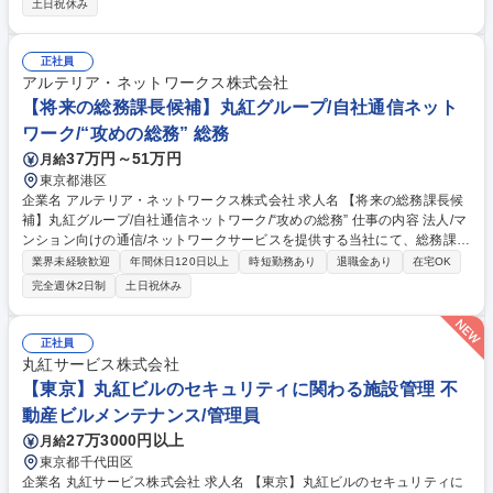
土日祝休み
等)への入札判断および執行 ■充放電最適化・蓄電池のリアルタイム制御指
令・監視 ■送配電事業者との精算処理・運用実績の分析・報告 ■運用改善
の検討・実行 ■将来的な他部署への運用業務移管の計画整備・引継ぎ支援
正社員
募集職種 ★未経験歓迎★運用担当(トレーディング/制御/移管支援)◎丸紅1
アルテリア・ネットワークス株式会社
00％子会社
【将来の総務課長候補】丸紅グループ/自社通信ネット
ワーク/“攻めの総務” 総務
37万円～51万円
月給
東京都港区
企業名 アルテリア・ネットワークス株式会社 求人名 【将来の総務課長候
補】丸紅グループ/自社通信ネットワーク/“攻めの総務” 仕事の内容 法人/マ
ンション向けの通信/ネットワークサービスを提供する当社にて、総務課の
体制強化のために将来の課長候補を募集。既存運用を維持するだけでな
業界未経験歓迎
年間休日120日以上
時短勤務あり
退職金あり
在宅OK
く、改善提案や仕組み化、中長期的な戦略提案まで担う役割です。 ■ファ
完全週休2日制
土日祝休み
シリティマネジメント/ワークプレイス戦略:拠点/オフィスの最適化、サテ
ライトオフィスの再設計・レイアウト変更/座席表管理/オフィス環境整備/
拠点関連の各種調整など■安全・リスク/BCPマネジメント:災害・有事を想
正社員
定した体制・規程整備/危機管理体制の整備■モビリティ・アセットマネジ
丸紅サービス株式会社
メント:社用車、業務端末、備品管理、各種保険の見直し■福利厚生・社内
【東京】丸紅ビルのセキュリティに関わる施設管理 不
サービス施策の企画・改善 募集職種 【将来の総務課長候補】丸紅グルー
動産ビルメンテナンス/管理員
プ/自社通信ネットワーク/“攻めの総務”
27万3000円以上
月給
東京都千代田区
企業名 丸紅サービス株式会社 求人名 【東京】丸紅ビルのセキュリティに