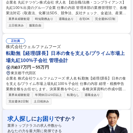
企業名 丸紅テツゲン株式会社 求人名 【総合職/法務・コンプライアンス】
丸紅100％出資のグル―プ企業 仕事の内容 管理本部の業務管理部で、各種
業法対応（取適法、化審法SDS、競争法、反社チェック、金盗法、産業廃
棄物処理、省エネ法、特定荷主、物流効率化法等）を中心に管理・牽制を
業界未経験歓迎
時短勤務あり
退職金あり
在宅OK
完全週休2日制
行っていただきます。 ■個別取引における業法のチェックと、可否の判断
土日祝休み
服装自由
■業法施行の際、情報を収集・分析し、社内体制を設計・構築・運用 ■業
法対応としての行政機関への登録作業、年度毎の報告等 ■客先の与信管
理、契約内容のチェック ■安全保障の観点での貿易取引に対するチェック
正社員
■商品ポジション管理業務 募集職種 【総合職/法務・コンプライアンス】
株式会社ウェルファムフーズ
丸紅100％出資のグル―プ企業
転勤無【経理/課長】日本の食を支える/プライム市場上
場丸紅100%子会社 管理会計
37万円～55万円
月給
東京都千代田区
企業名 株式会社ウェルファムフーズ 求人名 転勤無【経理/課長】日本の食
を支える/プライム市場上場丸紅100％子会社 仕事の内容 経理・税務申告
業務全般をお任せします。決算業務を中心に、各種決算資料の作成や固定
資産全般の管理、会計監査の対応、連結決算や子会社の管理等、幅広く経
業界未経験歓迎
年間休日120日以上
転勤なし
退職金あり
理業務に取り組んでいただきます。 ■日次経理処理単体決算・連結決算業
完全週休2日制
土日祝休み
務（月次、四半期、年次） ■監査法人対応、内部統制（J-SOX対応） ■税
理士対応、税務申告手続き（法人税、消費税）、税務調査対応 ■月次会議
資料の作成 ■その他 経理・税務に関わる業務（各種法令への対応） ■チー
求人探し
お困り
に
ですか？
ムマネジメント、メンバー育成 募集職種 転勤無【経理/課長】日本の食を
業界トップクラスの求人件数から
支える/プライム市場上場丸紅100％子会社
あなたの力を最大限に発揮できる