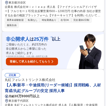
東京都渋谷区
企業名 株式会社Ｗｉｚｌｅａｐ 求人名 【ファイナンシャルアドバイザ
ー】フルリモート可/完全反響営業/500～1200万円 仕事の内容 当社が運営
するお金の相談プラットフォーム【マネーキャリア】を利用いただいてい
るお客様（ユーザー）向けに、金融商品（保険・投資信託・株式・債券な
業界未経験歓迎
転勤なし
時短勤務あり
在宅OK
完全週休2日制
ど）と運用方法の提案をお任せします。 【業務詳細】■お客様の初回ヒア
服装自由
リング（60分）■提案面談（90～120分、一人のお客様に対して平均3～4
回）※平均週15～25件・月60～100件の面談数をご対応いただきます。■
チームミーティング【マネーキャリアとは】人生100年時代のお金の不安
※
非公開求人
25
万件
は
以上
を解消する、お金の相談プラットフォームです。ユーザーは当社のファイ
ご登録いただくと、約
25
万件の
ナンシャルアドバイザーに対して、資産形成やライフプラン、保険の見直
非公開求人からご希望に沿った
しなどの相談を行います。 募集職種 【ファイナンシャルアドバイザー】
求人をご紹介します。
フルリモート可/完全反響営業/500～1200万円
※
2026年3月31日時点 ※求人数＝採用予定人数
登録して求人を紹介してもらう
正社員
丸紅フォレストリンクス株式会社
【人事/新卒・中途採用(リーダー候補)】採用戦略、人材
育成/丸紅グループの安定 採用人事
30万9000円以上
月給
東京都千代田区
企業名 丸紅フォレストリンクス株式会社 求人名 【人事/新卒・中途採用