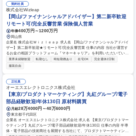
（入庫調整、整備内容・見積確認、納期調整）■レスキュー対応（故障・
契約社員
トラブル時の受付、レッカー等の手配、状況管理）■部品発注、整備関連
株式会社Wizleap
の事務処理（記録・データ管理 など）■車両に関する管理業務をお客様の
【岡山/ファイナンシャルアドバイザー】第二新卒歓迎
代行として実施 募集職種 [総合職]【車両管理担当】みずほの安定基盤★み
リモート可/完全反響営業 保険個人営業
ずほリースグループ★
400万円～1200万円
年俸
岡山県
企業名 株式会社Ｗｉｚｌｅａｐ 求人名 【岡山/ファイナンシャルアドバイ
ザー】第二新卒歓迎★リモート可/完全反響営業 仕事の内容 当社が運営す
るお金の相談プラットフォーム『マネーキャリア』を利用いただいている
お客様（ユーザー）向けに、金融商品（保険・投資信託・株式・債券な
業界未経験歓迎
転勤なし
時短勤務あり
在宅OK
完全週休2日制
ど）と運用方法の提案をお任せします。 【業務詳細】■お客様の初回ヒア
服装自由
リング（60分）■提案面談（90～120分、一人のお客様に対して平均3～4
回）※平均週15～25件・月60～100件の面談数をご対応いただきます。■
チームミーティング【マネーキャリアとは】人生100年時代のお金の不安
正社員
を解消する、お金の相談プラットフォームです。ユーザーは当社のファイ
オーエスエレクトロニクス株式会社
ナンシャルアドバイザーに対して、資産形成やライフプラン、保険の見直
【東京/プロダクトマーケティング】丸紅グループ/電子
しなどの相談を行います。 募集職種 【岡山/ファイナンシャルアドバイザ
部品経験歓迎/年休130日 原材料購買
ー】第二新卒歓迎★リモート可/完全反響営業
28万4000円～40万6000円
月給
東京都千代田区
企業名 オーエスエレクトロニクス株式会社 求人名 【東京/プロダクトマー
ケティング】丸紅グループ/電子部品経験歓迎/年休130日 仕事の内容 半導
体・電子部品の技術商社を展開する当社にて、プロダクトマーケティング