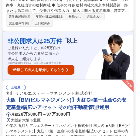
商事・丸紅出資の建材商社 ◆ 仕事の内容 建材商社の東京木材製品第一部
または第二部にて、受発注や伝票入力、輸入に関わる貿易事務、営業アシ
スタント業務を幅広くお任せします。バックオフィスから営業活動をマル
業界未経験歓迎
年間休日120日以上
転勤なし
退職金あり
チに支える、やりがいのあるお仕事です。 【具体的には】■受発注業務、
完全週休2日制
土日祝休み
売上・仕入伝票入力（SAP使用）■輸入契約書データ入力・作成、LC決
済・TT送金手配■為替予約、管理■海外取引先（東南アジア中心）とのメ
ール対応※翻訳ツール等も活用可■船積管理■営業アシスタント（資料作
※
非公開求人
25
万件
は
以上
成、顧客電話対応、デリバリー調整、在庫管理等）■部署内のサポート業
ご登録いただくと、約
25
万件の
務（事務同士で助け合う風土です） 募集職種 【虎ノ門】貿易事務 ◆三井
非公開求人からご希望に沿った
物産・住友商事・丸紅出資の建材商社 ◆
求人をご紹介します。
※
2026年3月31日時点 ※求人数＝採用予定人数
登録して求人を紹介してもらう
正社員
丸紅リアルエステートマネジメント株式会社
大阪【BM(ビルマネジメント)】丸紅G×第一生命Gの安
定基盤/幅広いアセット その他不動産管理/運用
28万5000円～37万3000円
月給
大阪府大阪市北区
企業名 丸紅リアルエステートマネジメント株式会社 求人名 ■大阪【BM(ビ
ルマネジメント)】丸紅G×第一生命Gの安定基盤/幅広いアセット 仕事の内