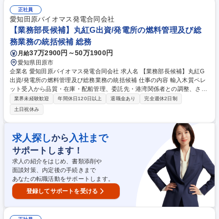
再購入アプローチ ・クリエイティブの制作進行管理やクオリティコントロ
正社員
ール ・開封率、クリック率、CVR、引き上げ率などの数値分析、A/Bテス
愛知田原バイオマス発電合同会社
ト等のPDCA実行 募集職種 【東京/ETVOS】ECサイトリテンションマー
【業務部長候補】丸紅G出資/発電所の燃料管理及び総
ケティング/丸紅グループ/フレックス
務業務の統括候補 総務
37万2900円～50万1900円
月給
愛知県田原市
企業名 愛知田原バイオマス発電合同会社 求人名 【業務部長候補】丸紅G
出資/発電所の燃料管理及び総務業務の統括候補 仕事の内容 輸入木質ペレ
ット受入から品質・在庫・配船管理、委託先・港湾関係者との調整、さら
に法令対応・契約・購買など燃料から総務領域までを一気通貫でマネジメ
業界未経験歓迎
年間休日120日以上
退職金あり
完全週休2日制
ントいただきます。 現場とバックオフィスを横断し当社の 中核人材とし
土日祝休み
て、リーダーシップを発揮できる方を募集します。 燃料業務では、ペレッ
トの受払・在庫管理や投入計画の策定、品質分析、燃料船の荷役調整、委
託先の管理、安全・環境対策を遂行します。 総務業務では、zaicoを用い
求人探し
入社まで
から
た購買管理、契約・価格交渉、各種法令（電気事業・消防・環境等）の許
サポートします！
認可対応、産廃処理の管理、行政・近隣住民との渉外、会計監査対応ま
で、幅広く発電所の運営を支えます。 募集職種 【業務部長候補】丸紅G出
求人の紹介をはじめ、書類添削や
資/発電所の燃料管理及び総務業務の統括候補
面談対策、内定後の手続きまで
あなたの転職活動をサポートします。
登録してサポートを受ける