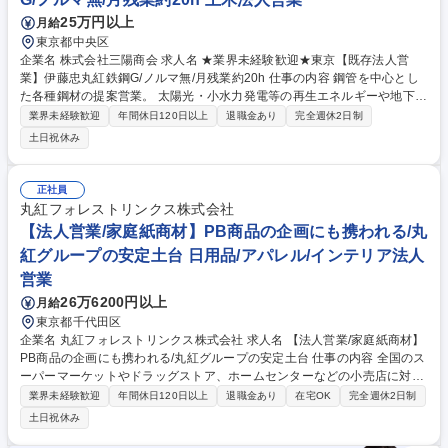
1】ネットワークエンジニア/丸紅含む直販案件7割/標準労働7:15で残業20
h
25万円以上
月給
東京都中央区
企業名 株式会社三陽商会 求人名 ★業界未経験歓迎★東京【既存法人営
業】伊藤忠丸紅鉄鋼G/ノルマ無/月残業約20h 仕事の内容 鋼管を中心とし
た各種鋼材の提案営業。 太陽光・小水力発電等の再生エネルギーや地下
水・温泉のさく井設備など、社会インフラを支えるお客様へ、用途や設備
業界未経験歓迎
年間休日120日以上
退職金あり
完全週休2日制
に合わせた最適な鋼材を提案する仕事です。 ・既存顧客との関係維持・深
土日祝休み
耕を中心に、担当エリアの売上拡大や新たな取引機会の創出にも主体的に
取り組んでいただきます。 ・入社後は、事業や商材、顧客理解を深めるた
め、先輩社員との営業同行を通じて既存取引先を引き継いでいただきま
正社員
す。徐々に担当顧客を持ちながら営業として早期の自立を目指し、将来的
丸紅フォレストリンクス株式会社
には当社の次世代を担う営業の中心メンバーとして活躍いただくことを期
【法人営業/家庭紙商材】PB商品の企画にも携われる/丸
待しています。 募集職種 ★業界未経験歓迎★東京【既存法人営業】伊藤
紅グループの安定土台 日用品/アパレル/インテリア法人
忠丸紅鉄鋼G/ノルマ無/月残業約20h
営業
26万6200円以上
月給
東京都千代田区
企業名 丸紅フォレストリンクス株式会社 求人名 【法人営業/家庭紙商材】
PB商品の企画にも携われる/丸紅グループの安定土台 仕事の内容 全国のス
ーパーマーケットやドラッグストア、ホームセンターなどの小売店に対し
て、当社で企画した家庭紙のPB商品（ティッシュペーパー/除菌ウエット
業界未経験歓迎
年間休日120日以上
退職金あり
在宅OK
完全週休2日制
ティッシュ等）の営業（新規・既存両方）をお任せします。 【詳細】■業
土日祝休み
績拡大を目的に小売店の本部に向けて新規開拓・アプローチ等をお任せし