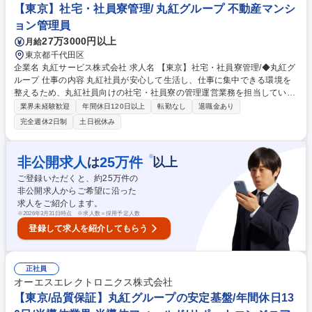
の調整、社員からの問い合わせ対応 ■広報業務：社外向けPR情報発信に関
【東京】社宅・社員寮管理/ 丸紅グループ 不動産マンシ
する業務、社内向けイントラネットの更新 ※勤務条件備考欄に追記 募集
ョン管理員
職種 【東京】総務・総務企画／幅広いコーポレート業務に挑戦／丸紅グル
27万3000円以上
月給
ープ
東京都千代田区
企業名 丸紅サービス株式会社 求人名 【東京】社宅・社員寮管理/◆丸紅グ
ループ 仕事の内容 丸紅社員が安心して生活し、仕事に集中できる環境を
整えるため、丸紅社員向けの社宅・社員寮の管理運営業務を担当していた
だきます。 【詳細】・丸紅社員が利用する社員寮・社宅への入居、退去手
業界未経験歓迎
年間休日120日以上
転勤なし
退職金あり
続き ・オーナー及び不動産管理会社や関係会社との連絡、調整 ・設備不
完全週休2日制
土日祝休み
具合などが発生した際の修理手配 ・退去後のクリーニング手配 ・入居中
に発生したトラブルへの対応 ・各種申請書、報告書、契約書等の作成およ
び管理 ・支払、入金、振替等の経理処理 ・その他、社宅/社員寮の管理運
※
非公開求人
25
万件
は
以上
営に付随する業務 募集職種 【東京】社宅・社員寮管理/◆丸紅グループ
ご登録いただくと、約
25
万件の
非公開求人からご希望に沿った
求人をご紹介します。
※
2026年3月31日時点 ※求人数＝採用予定人数
登録して求人を紹介してもらう
正社員
オーエスエレクトロニクス株式会社
【東京/品質保証】丸紅グループの安定基盤/年間休日13