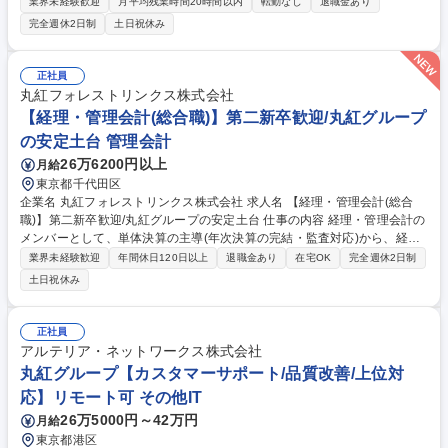
す。経験豊富な部長が伴走し、あなたの成長をサポートします。将来のマ
業界未経験歓迎
月平均残業時間20時間以内
転勤なし
退職金あり
ネージャー・部長を目指せる環境です。 ・採用：オフィス職・美容部員の
完全週休2日制
土日祝休み
中途採用、採用ブランディング ・評価・育成：評価制度運用や改定提案、
各種研修企画 ・給与労務：労務管理体制の統括、効率化 ・総務：オフィ
ス環境整備、福利厚生企画 ★「採用」等の個別領域から人事企画、労務等
正社員
へ領域を広げ、総合力を高めたい方に最適です。※採用のみ等、単一領域
丸紅フォレストリンクス株式会社
の深掘りを希望される方はアンマッチとなります。 募集職種 【ETVOS】
【経理・管理会計(総合職)】第二新卒歓迎/丸紅グループ
人事総務リーダー候補/フレックス制/丸紅グループ/在宅勤務可
の安定土台 管理会計
26万6200円以上
月給
東京都千代田区
企業名 丸紅フォレストリンクス株式会社 求人名 【経理・管理会計(総合
職)】第二新卒歓迎/丸紅グループの安定土台 仕事の内容 経理・管理会計の
メンバーとして、単体決算の主導(年次決算の完結・監査対応)から、経営
層や親会社への報告に直結する「管理会計(業績分析・予算管理)」に携わ
業界未経験歓迎
年間休日120日以上
退職金あり
在宅OK
完全週休2日制
っていただきます。 【詳細】■管理会計・業績管理(最重要ミッション)：
土日祝休み
月次、四半期業績報告(PL/BS/CF)の作成および経営層向けレポート集計な
ど ■財務会計(単体決算の主導・完結)：月次、四半期、年次決算実務の遂
行と決算着地のリードなど ■税務会計(データ集計まで)：各種税務申告
正社員
（法人税・住民税・事業税・消費税）に必要な基礎データの集計・整備な
アルテリア・ネットワークス株式会社
ど ■業務改善DX推進：管理会計業務を中心とした現状の業務課題の抽出な
丸紅グループ【カスタマーサポート/品質改善/上位対
ど 募集職種 【経理・管理会計(総合職)】第二新卒歓迎/丸紅グループの安
応】リモート可 その他IT
定土台
26万5000円～42万円
月給
東京都港区