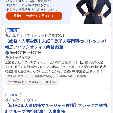
求人の紹介をはじめ、書類添削や
かす！
面談対策、内定後の手続きまで
あなたの転職活動をサポートします。
登録してサポートを受ける
正社員
丸紅ユティリティ・サービス株式会社
【総務・人事労務】丸紅G/原子力専門商社/フレックス/
幅広いバックオフィス業務 総務
40万円～60万円
月給
東京都千代田区
企業名 丸紅ユティリティ・サービス株式会社 求人名 【総務・人事労務】
丸紅G/原子力専門商社/フレックス/幅広いバックオフィス業務 仕事の内容
総務部長と連携をとっていただきながら、総務部所掌業務(総務/人事/シス
テム/法務/コンプライアンス等）全般をお任せします。ご経験に応じて業
年間休日120日以上
資格取得支援あり
退職金あり
在宅OK
務を割り振りながら管理部門における幅広いスキルを習得可能です。 ■労
完全週休2日制
土日祝休み
服装自由
務関連：勤怠管理、給与関連、福利厚生、労働安全衛生 ※顧問社労士契約
あり ■総務関連：出張・交際費管理、株主総会・取締役会対応、 ■システ
ム関連：通信システム、基幹システム ■人事業務：各種法令改正対応、社
正社員
内規程の制定・改廃 ■コンプライアンス管理 等 募集職種 【総務・人事労
株式会社エトヴォス
務】丸紅G/原子力専門商社/フレックス/幅広いバックオフィス業務
【ETVOS/人事総務マネージャー候補】フレックス制/丸
紅グループ/在宅勤務可 人事事務