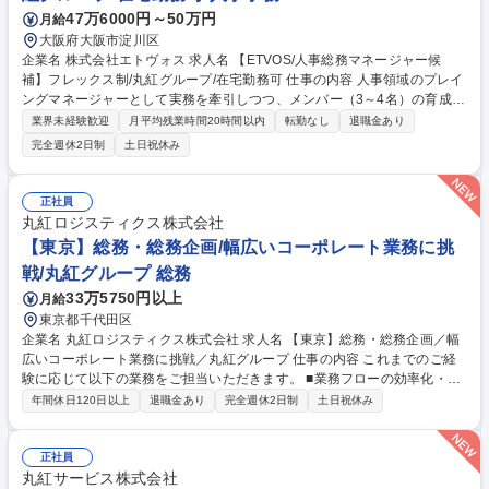
47万6000円～50万円
月給
大阪府大阪市淀川区
企業名 株式会社エトヴォス 求人名 【ETVOS/人事総務マネージャー候
補】フレックス制/丸紅グループ/在宅勤務可 仕事の内容 人事領域のプレイ
ングマネージャーとして実務を牽引しつつ、メンバー（3～4名）の育成や
経営戦略に連動した組織基盤の構築を主導していただきます。早期にマネ
業界未経験歓迎
月平均残業時間20時間以内
転勤なし
退職金あり
ージャー昇格へ挑戦していただくポジションです。 ・採用：オフィス採用
完全週休2日制
土日祝休み
（年間10～20人）・美容部員採用（年間20～30人）、採用ブランディン
グ ・評価・育成：評価制度運用や改定提案、各種研修企画 ・給与労務：
労務管理体制の統括、効率化 ・その他：人事メンバー育成、オフィス環境
正社員
整備、福利厚生企画 ★単なる管理職にとどまらず、社員がポテンシャルを
丸紅ロジスティクス株式会社
最大限に発揮し挑戦できる環境を自らの手でデザインできる裁量とやりが
【東京】総務・総務企画/幅広いコーポレート業務に挑
いがあります。 募集職種 【ETVOS/人事総務マネージャー候補】フレック
戦/丸紅グループ 総務
ス制/丸紅グループ/在宅勤務可
33万5750円以上
月給
東京都千代田区
企業名 丸紅ロジスティクス株式会社 求人名 【東京】総務・総務企画／幅
広いコーポレート業務に挑戦／丸紅グループ 仕事の内容 これまでのご経
験に応じて以下の業務をご担当いただきます。 ■業務フローの効率化・電
子化の推進:各種申請・手続きの見直しや、システム導入によるペーパーレ
年間休日120日以上
退職金あり
完全週休2日制
土日祝休み
ス化・効率化の推進 ■オフィス環境の改善および社内資産管理：レイアウ
トや備品配置の改善、什器・備品・リース資産などの管理 ■社内イベント
等の企画・立案・運営：全社・部門イベント（懇親会など）の企画・準
正社員
備・当日運営 ■福利厚生業務全般：各種福利厚生制度の運用、社外窓口と
丸紅サービス株式会社