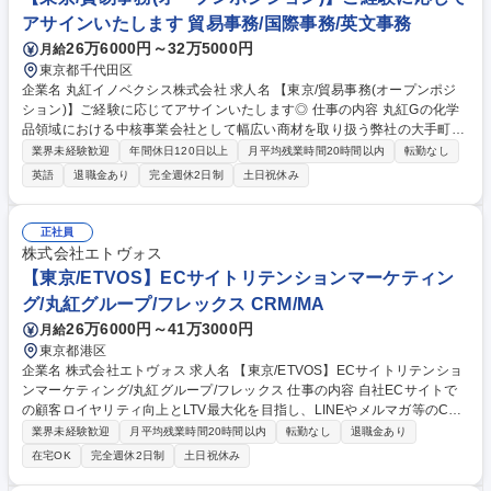
工事の最適化および保全費用管理■環境保全協定の遵守および行政報告業
アサインいたします 貿易事務/国際事務/英文事務
務■O&M委託先との技術折衝および改善提案 募集職種 【バイオマス発電
26万6000円～32万5000円
月給
所技術部長】丸紅G出資/転勤無/地域エネルギー持続供給に貢献
東京都千代田区
企業名 丸紅イノベクシス株式会社 求人名 【東京/貿易事務(オープンポジ
ション)】ご経験に応じてアサインいたします◎ 仕事の内容 丸紅Gの化学
品領域における中核事業会社として幅広い商材を取り扱う弊社の大手町本
社/神田本社にて貿易事務をお任せします。選考を通じて最適な配属部門を
業界未経験歓迎
年間休日120日以上
月平均残業時間20時間以内
転勤なし
決定します。 【具体的には】■貿易受渡業務：受発注管理/輸出入書類の作
英語
退職金あり
完全週休2日制
土日祝休み
成管理/通関手続/輸送物流管理/支払および入金業務 【魅力】■ますます需
要拡大傾向にある成長市場で、貿易事務の実務経験を積むことができま
す。 【本ポジションにマッチする方】■目的意識、学習意欲を持って仕事
正社員
に取り組める方 ■分け隔てなく、人と接することのできる方 募集職種
株式会社エトヴォス
【東京/貿易事務(オープンポジション)】ご経験に応じてアサインいたしま
【東京/ETVOS】ECサイトリテンションマーケティン
す◎
グ/丸紅グループ/フレックス CRM/MA
26万6000円～41万3000円
月給
東京都港区
企業名 株式会社エトヴォス 求人名 【東京/ETVOS】ECサイトリテンショ
ンマーケティング/丸紅グループ/フレックス 仕事の内容 自社ECサイトで
の顧客ロイヤリティ向上とLTV最大化を目指し、LINEやメルマガ等のCR
M施策の企画立案から運用、効果検証まで一貫してお任せします。コスメ
業界未経験歓迎
月平均残業時間20時間以内
転勤なし
退職金あり
D2C領域で裁量を持って働ける環境です。 ・LINE、メルマガの配信戦略
在宅OK
完全週休2日制
土日祝休み
と全体シナリオの設計、立案 ・リピート購入やクロスセルを目的としたM
Aツール・配信システム運用 ・行動履歴起点での自動配信や休眠顧客への