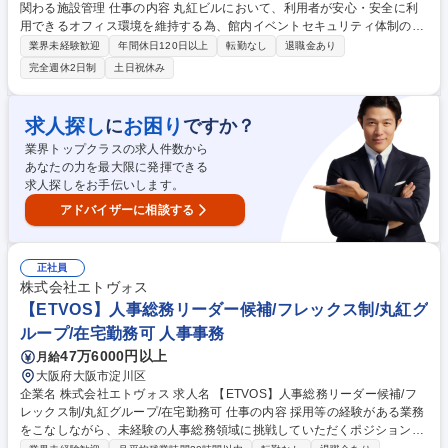
関わる施設管理 仕事の内容 丸紅ビルにおいて、利用者が安心・安全に利
用できるオフィス環境を維持する為、館内イベントセキュリティ体制の検
討やビルロジスティクス・バックヤード運営管理を主にお任せします。
業界未経験歓迎
年間休日120日以上
転勤なし
退職金あり
【詳細】・保安警備に関する運営支援および各種改善活動 ・館内イベント
完全週休2日制
土日祝休み
やホール利用時のセキュリティ体制の検討・運営支援、及びビルロジステ
ィクス・バックヤード運営支援（搬入出品・什器移動、エレベータ制御
等） ・電気設備法定点検現場対応やセキュリティシステム更新計画の立
求人探し
お困り
に
ですか？
案・実施管理 ・セキュリティシステムの保守/点検/更新工事に伴う計画立
業界トップクラスの求人件数から
案、ベンダーコントロール、立会い等 募集職種 【東京】丸紅ビルのセキ
あなたの力を最大限に発揮できる
ュリティに関わる施設管理
求人探しをお手伝いします。
アドバイザーに相談する
正社員
株式会社エトヴォス
【ETVOS】人事総務リーダー候補/フレックス制/丸紅グ
ループ/在宅勤務可 人事事務
47万6000円以上
月給
大阪府大阪市淀川区
企業名 株式会社エトヴォス 求人名 【ETVOS】人事総務リーダー候補/フ
レックス制/丸紅グループ/在宅勤務可 仕事の内容 採用等の経験がある業務
をこなしながら、未経験の人事総務領域に挑戦していただくポジションで