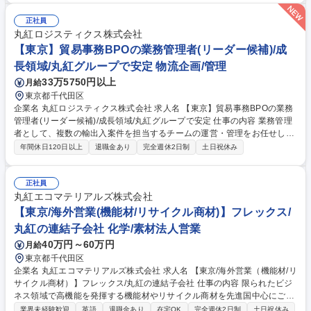
運営 ▼要員計画の策定 ▼研修体系・人材育成施策の企画立案 ▼中途・新
卒採用施策の企画立案 募集職種 東京【総務人事部/総合職】経験者採用/み
正社員
ずほ×丸紅の事業基盤◎
丸紅ロジスティクス株式会社
【東京】貿易事務BPOの業務管理者(リーダー候補)/成
長領域/丸紅グループで安定 物流企画/管理
33万5750円以上
月給
東京都千代田区
企業名 丸紅ロジスティクス株式会社 求人名 【東京】貿易事務BPOの業務
管理者(リーダー候補)/成長領域/丸紅グループで安定 仕事の内容 業務管理
者として、複数の輸出入案件を担当するチームの運営・管理をお任せしま
す。 ■複数の請負案件（輸出入業務）の進捗・品質・工数管理■実務担当
年間休日120日以上
退職金あり
完全週休2日制
土日祝休み
者（貿易事務スタッフ）の 業務指導・育成・フォロー■顧客企業との窓口
対応（業務仕様確認、運用ルール調整、問い合わせ対応、改善提案等）■
作業手順書・マニュアルの整備・更新、業務標準化の推進■業務プロセス
正社員
の見直し・改善（業務フローの改善、効率化・自動化施策の企画・推進な
丸紅エコマテリアルズ株式会社
ど）■システム開発・運用部門との連携による業務改善の推進■問題発生時
【東京/海外営業(機能材/リサイクル商材)】フレックス/
の原因分析および再発防止策の立案・実行■売上・コスト・工数等の数値
丸紅の連結子会社 化学/素材法人営業
管理、各種レポート作成 募集職種 【東京】貿易事務BPOの業務管理者(リ
40万円～60万円
月給
ーダー候補)/成長領域/丸紅グループで安定
東京都千代田区
企業名 丸紅エコマテリアルズ株式会社 求人名 【東京/海外営業（機能材/リ
サイクル商材）】フレックス/丸紅の連結子会社 仕事の内容 限られたビジ
ネス領域で高機能を発揮する機能材やリサイクル商材を先進国中心にご担
当頂き、輸出入に限らず、外国間貿易も含めその商材が必要とされる国、
業界未経験歓迎
英語
退職金あり
在宅OK
完全週休2日制
土日祝休み