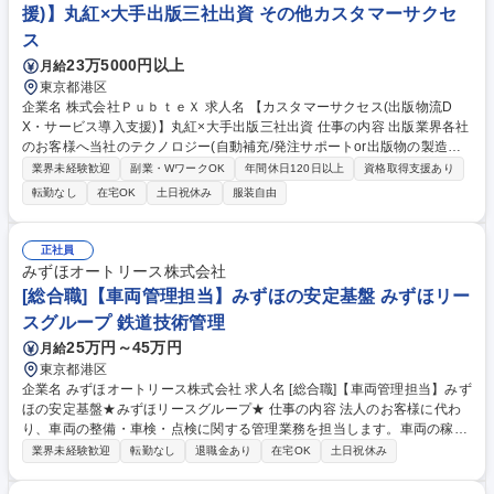
援)】丸紅×大手出版三社出資 その他カスタマーサクセ
ス
23万5000円以上
月給
東京都港区
企業名 株式会社ＰｕｂｔｅＸ 求人名 【カスタマーサクセス(出版物流D
X・サービス導入支援)】丸紅×大手出版三社出資 仕事の内容 出版業界各社
のお客様へ当社のテクノロジー(自動補充/発注サポートor出版物の製造方
式や補充方針、物流計画サービス)を活かした課題解決のコンサルおよび
業界未経験歓迎
副業・WワークOK
年間休日120日以上
資格取得支援あり
定着へ向けた提案を行います。 【業務詳細】■書店の売場・発注業務/出版
転勤なし
在宅OK
土日祝休み
服装自由
社・書店の現行オペレーション(増刷判断、補充判断、出荷等)についてヒ
アリング■システム導入にあたっての要件整理・ルールの設計運用案の検
討■オンボーディング支援(書店向け自動補充・発注サポート機能導入時or
正社員
製造・物流計画サービス導入時)■サービス利用開始後のフォロー(利用状況
みずほオートリース株式会社
のモニタリング、問合わせ対応、課題整理) 募集職種 【カスタマーサクセ
[総合職]【車両管理担当】みずほの安定基盤 みずほリー
ス(出版物流DX・サービス導入支援)】丸紅×大手出版三社出資
スグループ 鉄道技術管理
25万円～45万円
月給
東京都港区
企業名 みずほオートリース株式会社 求人名 [総合職]【車両管理担当】みず
ほの安定基盤★みずほリースグループ★ 仕事の内容 法人のお客様に代わ
り、車両の整備・車検・点検に関する管理業務を担当します。車両の稼働
を止めないために、関係各所と調整しながら最適なスケジュールと手配を
業界未経験歓迎
転勤なし
退職金あり
在宅OK
土日祝休み
行うポジションです。 ■車検・点検スケジュールの作成／進捗管理■車検
時の諸費用の手配（必要書類・支払い手続き等）■委託整備工場との折衝