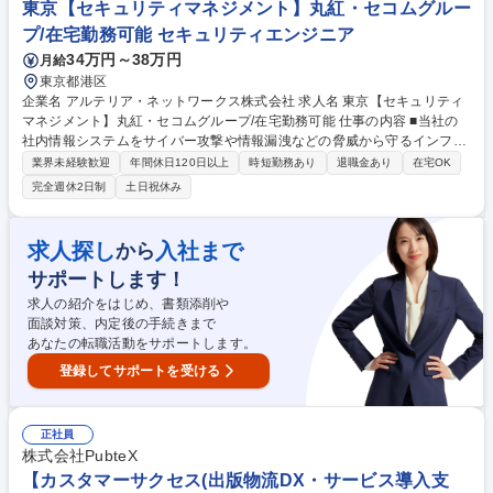
東京【セキュリティマネジメント】丸紅・セコムグルー
クニカルサポート(L2/L3)、提案が中心です。 募集職種 【D3-10-1】セキ
プ/在宅勤務可能 セキュリティエンジニア
ュリティ製品の技術検証・サービス企画・運用体制構築
34万円～38万円
月給
東京都港区
企業名 アルテリア・ネットワークス株式会社 求人名 東京【セキュリティ
マネジメント】丸紅・セコムグループ/在宅勤務可能 仕事の内容 ■当社の
社内情報システムをサイバー攻撃や情報漏洩などの脅威から守るインフラ
セキュリティ担当として、重要な役割を担っていただきます。当社は、自
業界未経験歓迎
年間休日120日以上
時短勤務あり
退職金あり
在宅OK
社保有の全国規模商用ネットワークインフラを保有してます。 【具体的
完全週休2日制
土日祝休み
に】・社内セキュリティの現状・課題整理、対策の提案 ・商用環境のセキ
ュリティの現状・課題整理、対策の提案 ・インシデント対応 ・グループ
全従業員のセキュリティ意識向上のためのユーザー教育、啓蒙活動など ・
求人探し
入社まで
から
セキュリティ商材、サービスの自社導入、運用支援 募集職種 東京【セキ
サポートします！
ュリティマネジメント】丸紅・セコムグループ/在宅勤務可能
求人の紹介をはじめ、書類添削や
面談対策、内定後の手続きまで
あなたの転職活動をサポートします。
登録してサポートを受ける
正社員
株式会社PubteX
【カスタマーサクセス(出版物流DX・サービス導入支