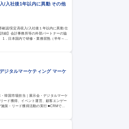
入/入社後1年以内に異動 その他
【詳細】会計事務所等の外部パートナーの協
～１
を遂行。 2．赴任地はクアラルンプール周
国内と周辺国を想定。 4．マレーシア現地法
職】応募資格要確認/安定高収入/入社後１年以内に異動
デジタルマーケティング マーケ
ルマーケティング推進 ■イベント・展示会・
対応 ※展示会やショールーム、代理店・パ
。 募集職種 大阪・マーケ