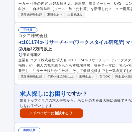
ーカー 仕事の内容 お好み焼き店、居酒屋、惣菜メーカー、CVS（コンビニエンスストア）などの外食・食品業界
向けに、自社調味料（ソース・酢・たれ等）を活用したメニュー提案
上向上や商品 価値向上に貢献しながら繁盛店/ヒット商品の創出に伴走する営業です。 味の提案にとどまらず、商
業界未経験歓迎
退職金あり
土日祝休み
品開発や売場づくり、販売戦略などにも関わり、経営やブランドづく
の新規開業支援（メニュー開発、実演、オペレーション指導） ・CV
に対応した商品提案） ・問屋（代理店）との同行販売、プロモーション企画の立案 募集職種 
正社員
売りではなくコト売り営業/創業100年を超える老舗メーカー
コクヨ株式会社
≪101174≫リサーチャー(ワークスタイル研究所)
32万円以上
月給
東京都港区
企業名 コクヨ株式会社 求人名 ≪101174≫リサーチャー（ワークスタイル研究所） 仕事の内容 「アジア特有の幸
福感」や「個人の充実感をもたらす職場体験」等をテーマに、社会や
発見し、リサーチ設計から分析、そして価値提供までを一気通貫でお任せします。 【具体的な業
発見と問いの設計：社会・組織・ワーカーの変化を深く洞察し、本質的
業界未経験歓迎
年間休日120日以上
退職金あり
在宅OK
完全週休2
画・遂行：設定した問いに対し、定性・定量を問わず最適なアプローチ
サイトの創出と応用：分析結果から示唆を抽出し、社会や顧客の具体
し、提言を行う 募集職種 ≪101174≫リサーチャー（ワークスタイ
求人探し
お困り
に
ですか？
業界トップクラスの求人件数から、あなたの力を最大限に発揮できる
しをお手伝いします。
アドバイザーに相談する
契約社員