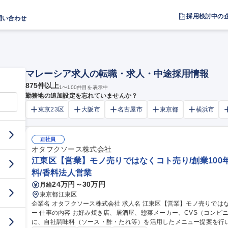
採用検討中の
問い合わせ
マレーシア求人の転職・求人・中途採用情報
875
件以上
1
〜
100
件目を表示中
勤務地の追加設定を忘れていませんか？
東京23区
大阪市
名古屋市
東京都
横浜市
正社員
オタフクソース株式会社
江東区【営業】モノ売りではなくコト売り/創業100
料/香料法人営業
24万円～30万円
月給
東京都江東区
企業名 オタフクソース株式会社 求人名 江東区【営業】モノ売りではなくコト売り/創業100年を超える老舗メーカ
ー 仕事の内容 お好み焼き店、居酒屋、惣菜メーカー、CVS（コンビニエンスストア）などの外食・食品業界向け
に、自社調味料（ソース・酢・たれ等）を活用したメニュー提案を行