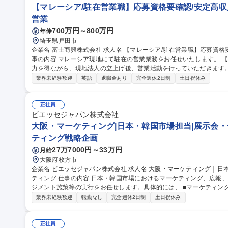
【マレーシア/駐在営業職】応募資格要確認/安定高収
営業
700万円～800万円
年俸
埼玉県戸田市
企業名 富士商興株式会社 求人名 【マレーシア/駐在営業職】応募資格要確認/安定高収入/入社後１年以内に異動 仕
事の内容 マレーシア現地にて駐在の営業業務をお任せいたします。 
力を得ながら、現地法人の立上げ後、営業活動を行っていただきます。 1．日本国内で研修・業務習熟（半年
年をイメージ）後、マレーシアに赴任し、現地法人の立上げ、販売業務
業界未経験歓迎
英語
退職金あり
完全週休2日制
土日祝休み
辺、ジョホールバル周辺のうち適地。 3．担当エリアは、マレーシア
人異動後は転籍も想定。 募集職種 【マレーシア/駐在営業
正社員
ビエッセジャパン株式会社
大阪・マーケティング|日本・韓国市場担当|展示会・
ティング戦略企画
27万7000円～33万円
月給
大阪府枚方市
企業名 ビエッセジャパン株式会社 求人名 大阪・マーケティング｜日本・韓国市場担当｜展示会・デジタルマーケ
ティング 仕事の内容 日本・韓国市場におけるマーケティング、広報、リード獲得、イベント運営、顧客エンゲー
ジメント施策等の実行をお任せします。具体的には、 ■マーケティング施策・リード獲得活動の実行 ■CRMでの
顧客データ管理・分析 ■メールマーケティング・SNS運用等のデジタ
業界未経験歓迎
転勤なし
完全週休2日制
土日祝休み
ウェビナー等の企画運営 ■販促資料や導入事例の制作・ローカライズ
ートナー企業との連携などオフライン施策（約70％）とデジタル施策（約30％）を担当
ティング｜日本・韓国市場担当｜展示会・デジタルマーケティング
正社員