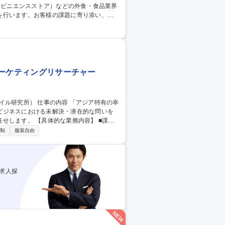
を行います。お客様の課題に寄り添い、売
りに深く入り込むことができます。 ・店舗
S向け商品企画・メニュー開発（中食ニーズ
大阪市【営業】モノ
 マーケティングリサーチャー
ビジネスにおける未解決・潜在的な問いを
務内容】 ■課題
なリサーチ課題を設定する ■リサーチの企
日制
服装自由
を設計し、プロジェクトを主導する ■イン
的なアクションに繋がる「意味」を付与
ル研究所）
求人探