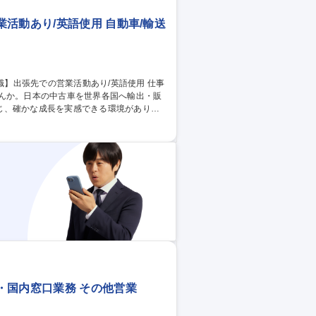
活動あり/英語使用 自動車/輸送
せんか。日本の中古車を世界各国へ輸出・販
じ、確かな成長を実感できる環境がありま
の社長直下で手厚い教育を受けられるた
なたの培ってきた英語スキルは、現地ディ
集職種 ≪未経験歓迎≫
・国内窓口業務 その他営業