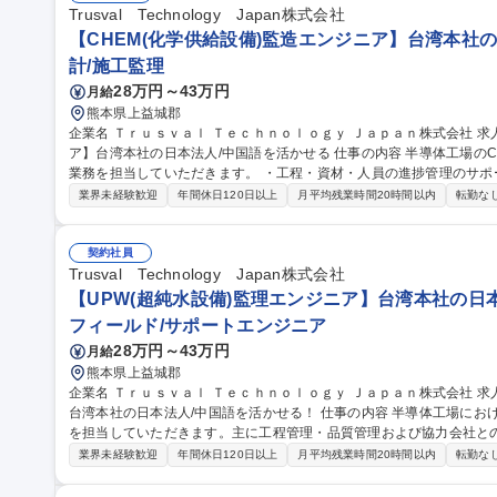
Trusval Technology Japan株式会社
【CHEM(化学供給設備)監造エンジニア】台湾本社の
計/施工監理
28万円～43万円
月給
熊本県上益城郡
企業名 Ｔｒｕｓｖａｌ Ｔｅｃｈｎｏｌｏｇｙ Ｊａｐａｎ株式会社 求人名 【CHEM(化学供給設備)監造エンジニ
ア】台湾本社の日本法人/中国語を活かせる 仕事の内容 半導体工場のCHEM(化学供給設備)関連工事における監理
業務を担当していただきます。 ・工程・資材・人員の進捗管理のサポート ・工事品質管理および協力会社(下請け
業者)の管理補助 ・顧客要望のヒアリングおよび現場調査、要求仕様
業界未経験歓迎
年間休日120日以上
月平均残業時間20時間以内
転勤な
請求資料の確認 ・協力会社から提出される図面および関連資料の確認 ・
種 【CHEM(化学供給設備)監造エンジニア】台湾本社の日本法人/中
契約社員
Trusval Technology Japan株式会社
【UPW(超純水設備)監理エンジニア】台湾本社の日本
フィールド/サポートエンジニア
28万円～43万円
月給
熊本県上益城郡
企業名 Ｔｒｕｓｖａｌ Ｔｅｃｈｎｏｌｏｇｙ Ｊａｐａｎ株式会社 求人名 【UPW(超純水設備)監理エンジニア】
台湾本社の日本法人/中国語を活かせる！ 仕事の内容 半導体工場におけるUPW(超純水設備lp関連工事の監理業務
を担当していただきます。主に工程管理・品質管理および協力会社との調整業
材・人員の進捗管理のサポート ・工事品質管理および協力会社（下請
業界未経験歓迎
年間休日120日以上
月平均残業時間20時間以内
転勤な
グおよび現地調査、要求仕様書の作成補助 ・協力会社への発注業務お
れる図面および関連資料の確認 ・その他、上司から指示された業務 募集職種 【UPW(超純水設備)監理エンジニ