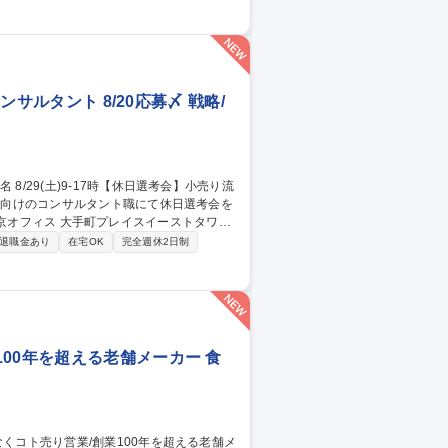
深く入り込むことができます。 ・店舗の新
け商品企画・メニュー開発（中食ニーズに対
業】モノ売り
ンサルタント 8/20応募〆 戦略/
当社 東京オフィス 大手町プレイスイーストタワー
退職金あり
在宅OK
完全週休2日制
施いたします。当日中は内定のご提示まで至
の：PC・お食事 ・空き時間にはオフィスツ
選考会】小売り流通業界向けコンサルタント★8/20応募〆
00年を超える老舗メーカー 食