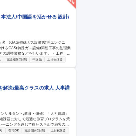
本法人/中国語を活かせる 設計/
業務などを行います。 ・工程・資
業者)の管理補助 ・顧客要望のヒアリング
し
完全週休2日制
中国語
土日祝休み
び請求資料の確認 ・協力会社から提出され
解決/最高クラスの求人 人事講
トレーニングを通じて得たスキルで顧客のビ
り
在宅OK
完全週休2日制
土日祝休み
任頂きます。■教材開発…営業が確認をした