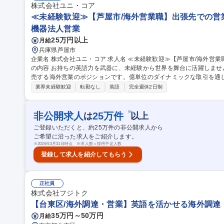
株式会社ユニ・コア
≪未経験歓迎≫【芦屋市/海外営業職】出張先での営業
機器法人営業
25万円以上
月給
兵庫県芦屋市
企業名 株式会社ユニ・コア 求人名 ≪未経験歓迎≫【芦屋市/海外営業職】出張先での営業活動あり/英語使用 仕事
の内容 お持ちの英語力を武器に、未経験から世界を舞台に活躍しま
売する海外営業のポジションです。億単位のダイナミックな取引を通
す。 イギリスやハワイ等へ日本の中古車を販売していただきます。１～２ヶ月に一度は現地へ赴き、市場調査や
業界未経験歓迎
転勤なし
英語
完全週休2日制
商談を行っていただきます。業界未経験でもご安心ください。３９歳
め、新しい知識を素直に吸収できる方であれば必ず活躍できます。あ
ーラーとの信頼関係構築や、大きな裁量を持った億単位の取引で存分に活かされます。 募
※
非公開求人
25
万件
は
以上
【芦屋市/海外営業職】出張先での営業活動あり/英語使用
ご登録いただくと、約
25
万件の非公開求人から
ご希望に沿った求人をご紹介します。
※
2026年3月31日時点 ※求人数＝採用予定人数
登録して求人を紹介してもらう
正社員
株式会社フジトク
【台東区/海外調達・営業】英語を活かせる海外調達
35万円～50万円
月給