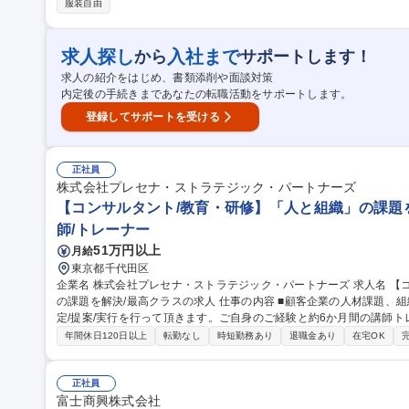
服装自由
顧客のニーズをもとにオリジナル教材作成■営業…顧客の課題抽出・
案■各組織管理業務…社内の組織運営や業務構築 ★入社後講師トレー
できる環境です。 募集職種 【コンサルタント/教育・研修】
求人探し
入社まで
から
サポートします！
求人の紹介をはじめ、書類添削や面談対策
内定後の手続きまであなたの転職活動をサポートします。
登録してサポートを受ける
正社員
株式会社プレセナ・ストラテジック・パートナーズ
【コンサルタント/教育・研修】「人と組織」の課題を
師/トレーナー
51万円以上
月給
東京都千代田区
企業名 株式会社プレセナ・ストラテジック・パートナーズ 求人名 【コンサルタント/教育・研修】「人と組織」
の課題を解決/最高クラスの求人 仕事の内容 ■顧客企業の人材課題、組織課題に対して最適な教育プログラムを策
定/提案/実行を行って頂きます。ご自身のご経験と約6か月間の講師
ジネス課題を解決して頂きます。 【詳細】■講師…大手企業の新人～中堅～部長級など様々な階層へ研修を実施。
年間休日120日以上
転勤なし
時短勤務あり
退職金あり
在宅OK
※講師の仕事を中心にお任せし、ご希望と適性に応じて下記業務を兼
顧客のニーズをもとにオリジナル教材作成■営業…顧客の課題抽出・
案■各組織管理業務…社内の組織運営や業務構築 ★入社後講師トレー
正社員
富士商興株式会社
できる環境です。 募集職種 【コンサルタント/教育・研修】