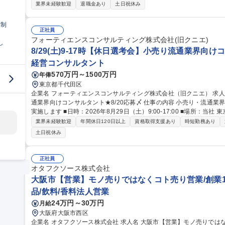
上や商品 価値向上に貢献しながら繁盛店/ヒット商品の創出に伴走する営業です。 味の提案にとどまらず、商品開
業界未経験歓迎
退職金あり
土日祝休み
発や売場づくり、販売戦略などにも関わり、経営やブランドづくりに
規開業支援（メニュー開発、実演、オペレーション指導） ・CVS向
日制
応した商品提案） ・問屋（代理店）との同行販売、プロモーション企画の立案 募集職種 江東区【営
正社員
ではなくコト売り/創業100年を超える老舗メーカー
フォーティエンスコンサルティング株式会社(旧クニエ)
し
8/29(土)9-17時【休日選考会】小売り流通業界向けコ
経営コンサルタント
570万円～1500万円
年俸
東京都千代田区
企業名 フォーティエンスコンサルティング株式会社（旧クニエ） 求人名 8/29(土)9-17時【休日選考会】小売り流
通業界向けコンサルタント★8/20応募〆 仕事の内容 小売り・流通業界向けのコンサルタント職にて休日選考会を
実施します ■日時：2026年8月29日（土）9:00-17:00 ■場所：
11階 【当日の流れ】※書類選考通過後、事前にWEBテストの受検をいただきます ・対面形式で面接を2～3回予
業界未経験歓迎
年間休日120日以上
資格取得支援あり
時短勤務あり
定(不合格の場合、その時点でお帰り頂きます） ・最終面接は別途実
土日祝休み
りません。（最終面接官は、役員となります） ・持参いただきたいも
アーも実施予定です。 募集職種 8/29(土)9-17時【休日
正社員
オタフクソース株式会社
大阪市【営業】モノ売りではなくコト売り営業/創業1
品/飲料/香料法人営業
24万円～30万円
月給
大阪府大阪市西区
企業名 オタフクソース株式会社 求人名 大阪市【営業】モノ売りではなくコト売り営業/創業100年を超える老舗メ