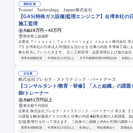
ア】台湾本社の日本法人/中国語を活かせる！
契約社員
Trusval Technology Japan株式会社
【GAS(特殊ガス設備)監理エンジニア】台湾本社の日
施工監理
28万円～43万円
月給
熊本県上益城郡
企業名 Ｔｒｕｓｖａｌ Ｔｅｃｈｎｏｌｏｇｙ Ｊａｐａｎ株式会社 求人名 【GAS(特殊ガス設備)監理エンジニ
ア】台湾本社の日本法人/中国語を活かせる 仕事の内容 半導体工場におけるGAS(特殊ガス設備)関連工事の監理業
務を担当していただきます。 主に工程管理・品質管理および協力会社との調整
材・人員の進捗管理のサポート ・工事品質管理および協力会社(下請け
業界未経験歓迎
年間休日120日以上
月平均残業時間20時間以内
転勤な
および現地調査、要求仕様書の作成補助 ・協力会社への発注業務およ
る図面および関連資料の確認 ・その他、上司から指示された業務 募集職種 【GAS(特殊ガス設備)監理エンジニ
ア】台湾本社の日本法人/中国語を活かせる
正社員
株式会社プレセナ・ストラテジック・パートナーズ
【コンサルタント/教育・研修】「人と組織」の課題を
師/トレーナー
51万円以上
月給
東京都千代田区
企業名 株式会社プレセナ・ストラテジック・パートナーズ 求人名 【コンサルタント/教育・研修】「人と組織」
の課題を解決/最高クラスの求人 仕事の内容 ■顧客企業の人材課題、組織課題に対して最適な教育プログラムを策
定/提案/実行を行って頂きます。ご自身のご経験と約6か月間の講師
ジネス課題を解決して頂きます。 【詳細】■講師…大手企業の新人～中堅～部長級など様々な階層へ研修を実施。
業界未経験歓迎
年間休日120日以上
転勤なし
時短勤務あり
退職金あ
※講師の仕事を中心にお任せし、ご希望と適性に応じて下記業務を兼