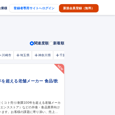
企業様
登録者専用サイトへログイン
新規会員登録（無料）
関連度順
新着順
川崎市
埼玉県
神奈川県
千葉市
大阪府
千葉県
年を超える老舗メーカー 食品/飲
います。お客様の課題に寄り添い、売上向