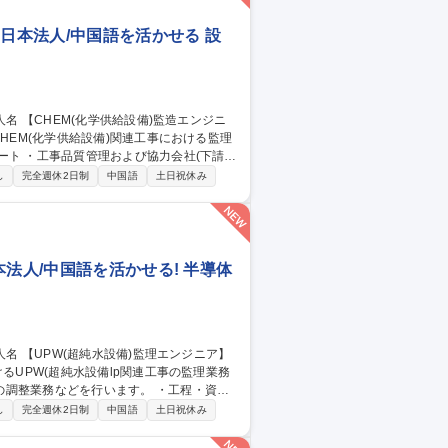
日本法人/中国語を活かせる 設
書の作成補助 ・協力会社への発注業務および
し
完全週休2日制
中国語
土日祝休み
その他、上司から指示された業務 募集職
国語を活かせる
法人/中国語を活かせる! 半導体
務などを行います。 ・工程・資
け業者）の管理補助 ・顧客要望のヒアリン
し
完全週休2日制
中国語
土日祝休み
よび請求資料の確認 ・協力会社から提出さ