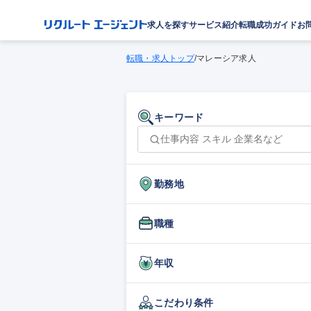
求人を探す
サービス紹介
転職成功ガイド
お
転職・求人トップ
/
マレーシア求人
キーワード
勤務地
職種
年収
こだわり条件