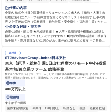
住宅手当あり
時短勤務あり
退職金あり
在宅OK
賞与あり
仕事の内容
育休あり
完全週休2日制
交通費支給
土日祝休み
寮・社宅あり
企業名 株式会社日立医薬情報ソリューションズ 求人名 【総務・人事】未
経験歓迎/日立グループ/組織運営を支えるゼネラリストを目指す 仕事の内
容 入社直後は労務（労務管理・給与計算・安全衛生・福利厚生等）からお
任せいたします。将来は総務・採用・教育業務へ守備範囲を広げ、組織運
必要な経験・能力等
営を支えるゼネラリストをめざせます。 ・初期業務：労働時間管理、給与
必要な経験・能力等 ★未経験歓迎！ ★人事・総務領域を横断的に経験し
計算、社会保険対応、福利厚生管理、安全衛生、健康経営推進等をお任せ
幅広いスキルを身につけたい方におすすめ！ ■労務管理(給与計算・社会保
します。ご経験に応じて、休職者管理など、幅広く経験を積んでいただき
険手続き・勤怠管理など)に関心があり主体的に取り組める方 ※労務経験
ます。 ・将来的な広がり：総務・採用・教育・税務対応・経営企画等。
者は早期にご活躍いただけます。 ■チームで仕事を推進できる方■将来は
★メンバーがマンツーマンで丁寧に教えるため、ご経験が浅くても安心！
マネジメント職として活躍したい 【尚可】■人事、労務、採用、教育業務
幅広く経験を積みたい意欲がある方に最適な環境です。 募集職種 【総
正社員
のご経験 ■労務管理（給与計算・社会保険手続き・勤怠管理など）の経験
STJAdvisorsGroupLimited日本支社
務・人事】未経験歓迎/日立グループ/組織運営を支えるゼネラリストを目
■衛生管理者の資格をお持ちの方 学歴・資格 学歴：大学院 大学 高専 短大
指す
専修学校 高校 語学力： 資格：
東京【経理・総務】週1日出社程度のリモート中心/残業
基本無/独立系ファーム 総務事務
独立系ECMアドバイザリーファームとして上場前後の資本市場戦略を設計する当社にて
経理・総務をお任せします。基礎的なバックオフィス業務からスタートし組織を支える専
任担当として広く活躍できる環境です。
年俸
400万円以上
勤務地
東京都千代田区
業界未経験歓迎
年間休日120日以上
転勤なし
英語
経験者歓迎