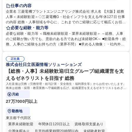
退職金あり
在宅OK
賞与あり
完全週休2日制
交通費支給
仕事の内容
駅近5分以内
土日祝休み
服装自由
寮・社宅あり
食事補助あり
企業名 三菱電機プラントエンジニアリング株式会社 求人名 【大阪】総務
人事＜未経験歓迎＞◇三菱電機G・社会インフラを支える/年休127日 仕事
の内容 総務・人事領域を中心に、これまでのご経験に応じて幅広くお任せ
します。 ＜具体的には＞ ・総務/人事労務（給与・社保・勤怠管理など）
必要な経験・能力等
・採用・教育研修 ・福利厚生運用 など ※基本的には事務所勤務ですが、
必要な経験・能力等 ＜職種未経験歓迎・業界未経験歓迎＞ ～総務、人事
採用や教育等の業務内容により、関西圏以外への日帰り・宿泊を伴う国内
のご経験が無い方でも、意欲のある方であれば未経験OK～ ■歓迎条件：総
出張もございます。 ※担当業務を持ちつつ、お互いに助け合いながら、総
務、人事のご経験をお持ちの方（業界不問） ■求める人物像：・社内外の
務部という組織として協力しながら進める体制です。 募集職種 【大阪】
関係各部門との調整を率先して行い、業務を円滑に遂行できる協調性やコ
総務人事＜未経験歓迎＞◇三菱電機G・社会インフラを支える/年休127日
ミュニケーション能力を持っている方 ・人事総務領域に興味がありゼネラ
正社員
リスト志向をお持ちの方 学歴・資格 学歴：大学院 大学 語学力： 資格：
株式会社日立医薬情報ソリューションズ
【総務・人事】未経験歓迎/日立グループ/組織運営を支
えるゼネラリストを目指す 総務
入社直後は労務（労務管理・給与計算・安全衛生・福利厚生等）からお任せいたします。
将来は総務・採用・教育業務へ守備範囲を広げ、組織運営を支えるゼネラリストをめざせ
ます。
月給
27万7000円以上
勤務地
東京都千代田区
業界未経験歓迎
年間休日120日以上
資格取得支援あり
介護休暇あり
月平均残業時間20時間以内
未経験者歓迎