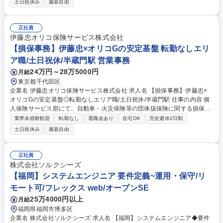
土日祝休み
服装自由
メールでの満期案内、更改、変更、保険料督促等） ■専門事務（計上業
務、契約管理、書類作成等） ■営業推進・企画立案（保険会社との交渉、
販売促進施策の実行など） ※まずは自動車・火災保険の団体扱業務を中心
正社員
に対応。kintoneやWebシステム等を使用した手続き等、PCを用いる業務
伊藤忠オリコ保険サービス株式会社
が中心です。 募集職種 【損保専門事務】損保経験を活かす◎伊藤忠×オリ
【損保事務】伊藤忠×オリコGの安定基盤 転勤なしエリ
コG◆実働7時間15分/転勤なし
ア職/土日祝休/半蔵門駅 営業事務
24万円～28万5000円
月給
東京都千代田区
企業名 伊藤忠オリコ保険サービス株式会社 求人名 【損保事務】伊藤忠×
オリコGの安定基盤◎転勤なしエリア職/土日祝休/半蔵門駅 仕事の内容 個
人保険サービス部にて、自動車・火災保険等の団体扱保険に関する損保事
務全般をお任せします。最初は顧客対応（電話・メール）や満期案内・計
業界未経験歓迎
転勤なし
退職金あり
在宅OK
完全週休2日制
上等の専門事務からスタートし、徐々に業務の幅を広げます。 ■職域保険
土日祝休み
服装自由
に関わる新規・更改・変更・保険料督促等の計上事務（一部顧客対応含
む）■満期管理、計上、webを使用した満期更新手続き等の損保専門事務
全般■将来的には、営業推進・企画立案、保険会社との交渉、販売促進施
正社員
策の実行など、能動的な業務にも携わっていただきます。 ※顧客対応は、
株式会社ソルクシーズ
電話・メール中心です。 ※kintoneや保険会社のオンラインシステムを使
【福岡】システムエンジニア 要件定義~運用・保守/リ
用します。 募集職種 【損保事務】伊藤忠×オリコGの安定基盤◎転勤なし
モート可/フレックス web/オープンSE
エリア職/土日祝休/半蔵門駅
25万4000円以上
月給
福岡県福岡市博多区
企業名 株式会社ソルクシーズ 求人名 【福岡】システムエンジニア◆要件