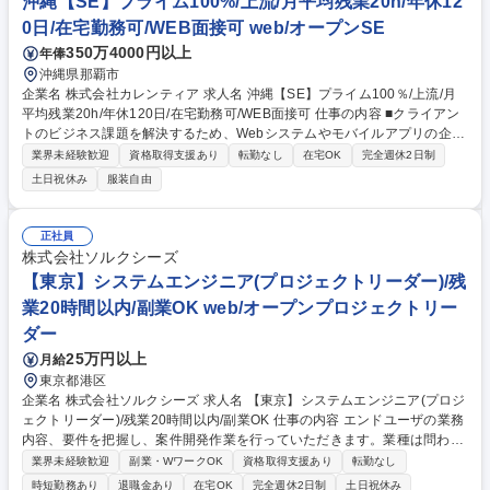
沖縄【SE】プライム100%/上流/月平均残業20h/年休12
0日/在宅勤務可/WEB面接可 web/オープンSE
350万4000円以上
年俸
沖縄県那覇市
企業名 株式会社カレンティア 求人名 沖縄【SE】プライム100％/上流/月
平均残業20h/年休120日/在宅勤務可/WEB面接可 仕事の内容 ■クライアン
トのビジネス課題を解決するため、Webシステムやモバイルアプリの企画
から運用保守まで上流工程を含めてワンストップで幅広い業務に取り組ん
業界未経験歓迎
資格取得支援あり
転勤なし
在宅OK
完全週休2日制
でいただきます。 - 受注前の企画提案（ヒアリング、技術調査、プロトタ
土日祝休み
服装自由
イプ開発） - 要件定義・基本設計（業務分析、システム要件整理、アーキ
テクチャ設計、技術選定） - 開発～テスト（詳細設計、コーディング、テ
スト、コードレビュー） - 運用・保守（定例作業、機能改善、性能改善）
正社員
※ご対応いただく工程は基本設計～開発が中心です。ご経験を積まれた後
株式会社ソルクシーズ
は、要件定義や技術提案などの上流工程にも幅を広げていただけます。 募
【東京】システムエンジニア(プロジェクトリーダー)/残
集職種 沖縄【SE】プライム100％/上流/月平均残業20h/年休120日/在宅勤
業20時間以内/副業OK web/オープンプロジェクトリー
務可/WEB面接可
ダー
25万円以上
月給
東京都港区
企業名 株式会社ソルクシーズ 求人名 【東京】システムエンジニア(プロジ
ェクトリーダー)/残業20時間以内/副業OK 仕事の内容 エンドユーザの業務
内容、要件を把握し、案件開発作業を行っていただきます。業種は問わ
ず、幅広いお客様の案件がございます。 ■提案■要件定義■設計■導入・開
業界未経験歓迎
副業・WワークOK
資格取得支援あり
転勤なし
発■保守・運用 【プロジェクト例】 ■自動車メーカーの営業支援管理シス
時短勤務あり
退職金あり
在宅OK
完全週休2日制
土日祝休み