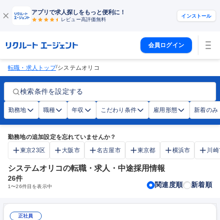
アプリで求人探しをもっと便利に！
インストール
レビュー高評価
無料
会員ログイン
/
転職・求人トップ
システムオリコ
検索条件を設定する
勤務地
職種
年収
こだわり条件
雇用形態
新着のみ
勤務地の追加設定を忘れていませんか？
東京23区
大阪市
名古屋市
東京都
横浜市
川崎
システムオリコの転職・求人・中途採用情報
26
件
関連度順
新着順
1
〜
26
件目を表示中
正社員