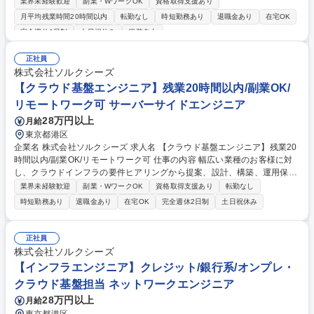
ただきます。顧客常駐型もしくは自社内開発型にて、金融系システムの開
業界未経験歓迎
副業・WワークOK
資格取得支援あり
発に携わりながら数名の管理を行っていただきます。 【ステップアップ
月平均残業時間20時間以内
転勤なし
時短勤務あり
退職金あり
在宅OK
例】 入社直後：リーダーとして、開発業務と並行しながら5名程度の人員
完全週休2日制
土日祝休み
服装自由
の管理、お客様との折衝に携わる。 入社5年後：マネージャーとして10名
程度の管理をしながら、複数プロジェクトを動かしていただく。 入社10
正社員
年後：チーフマネージャーとしてマネージャーを統率や、部長への意見具
株式会社ソルクシーズ
申などを行いながら部門運営の支援を行う。 募集職種 システム開発(Jav
【クラウド基盤エンジニア】残業20時間以内/副業OK/
a)リーダー◆最上流工程から参画/副業可/残業10.8H/リモート可
リモートワーク可 サーバーサイドエンジニア
28万円以上
月給
東京都港区
企業名 株式会社ソルクシーズ 求人名 【クラウド基盤エンジニア】残業20
時間以内/副業OK/リモートワーク可 仕事の内容 幅広い業種のお客様に対
し、クラウドインフラの要件ヒアリングから提案、設計、構築、運用保
守、自動化までを一貫してご担当いただきます。コンテナやデータ基盤な
業界未経験歓迎
副業・WワークOK
資格取得支援あり
転勤なし
どモダンな技術を活用します。 クラウド環境（AWS、Azure、GCP）の
時短勤務あり
退職金あり
在宅OK
完全週休2日制
土日祝休み
設計・構築・保守や、KubernetesやDockerを用いたコンテナ基盤の構築
をお任せします。また、Terraformによるインフラのコード化（IaC）やPy
thonによる運用自動化スクリプトの開発など、最新技術を用いた業務改善
正社員
を推進します。AIエージェントの実行環境構築など、先進的なプロジェク
株式会社ソルクシーズ
トにも参画できるポジションです。 募集職種 【クラウド基盤エンジニ
【インフラエンジニア】クレジット/銀行系/オンプレ・
ア】残業20時間以内/副業OK/リモートワーク可
クラウド基盤担当 ネットワークエンジニア
28万円以上
月給