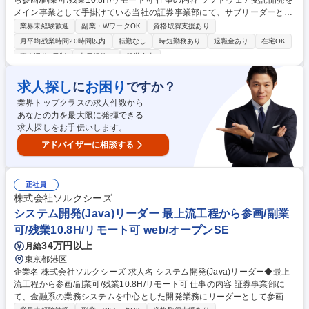
ら参画/副業可/残業10.8H/リモート可 仕事の内容 ソフトウェア受託開発を
メイン事業として手掛けている当社の証券事業部にて、サブリーダーとし
て金融系の業務システムを中心とした開発業務をお任せします。顧客常駐
業界未経験歓迎
副業・WワークOK
資格取得支援あり
型もしくは自社内開発型となります。 【ステップアップ例】 ■入社直後：
月平均残業時間20時間以内
転勤なし
時短勤務あり
退職金あり
在宅OK
サブリーダーとして参画。数名の管理を行いながら開発業務に携わってい
完全週休2日制
土日祝休み
服装自由
ただく。 ■入社3年後：リーダーとして、開発業務と並行しながら5名程度
の人員の管理、お客様との折衝に携わる。 ■入社8年後：マネージャーと
求人探し
お困り
に
ですか？
して10名程度の管理をしながら、複数プロジェクトを動かしていただく。
募集職種 システム開発(Java)◆最上流工程から参画/副業可/残業10.8H/リ
業界トップクラスの求人件数から
モート可
あなたの力を最大限に発揮できる
求人探しをお手伝いします。
アドバイザーに相談する
正社員
株式会社ソルクシーズ
システム開発(Java)リーダー 最上流工程から参画/副業
可/残業10.8H/リモート可 web/オープンSE
34万円以上
月給
東京都港区
企業名 株式会社ソルクシーズ 求人名 システム開発(Java)リーダー◆最上
流工程から参画/副業可/残業10.8H/リモート可 仕事の内容 証券事業部に
て、金融系の業務システムを中心とした開発業務にリーダーとして参画い