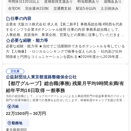
年間休日120日以上
資格取得支援あり
時短勤務あり
退職金あり
在宅OK
完全週休2日制
交通費支給
駅近5分以内
土日祝休み
服装自由
第二新卒歓迎
寮・社宅あり
食事補助あり
仕事の内容
企業名 大阪ガス株式会社 求人名 【第二新卒】事務系総合職 #関西を代表
するインフラ企業 #ポテンシャル採用 仕事の内容 事務系総合職として、
人事総務、資源海外、事業企画、営業などの業務に従事していただきま
す。 【業務内容の一例】■所属事業部の勤労業務 ■海外に関係する各種業
必要な経験・能力等
務 ■営業部門の企画スタッフ、ルート営業 【キャリアパス】入社後の配属
必要な経験・能力等 ★当社でご活躍期待できるポテンシャルを有している
ポジションで一定期間ご活躍頂いた後、本人の適性及び将来のキャリアを
方 【人物像】・ロジカルシンキングで物事を捉えられる ・社内及び社外
鑑みてジョブローテーションを行います。 【育成】OJTでの現場育成や研
関係者と円滑なコミュニケーションを図れる ■2024年度から2026年度ま
修カリキュラムを通じて、Daigasグループの業務で必要となる知識につい
での3ヵ年を対象とする「Daigasグループ中期経営計画2026」を策定しま
て学んでいただきます。 募集職種 【第二新卒】事務系総合職 #関西を代
した。https://www.osakagas.co.jp/company/press/pr2024/1777576_564
表するインフラ企業 #ポテンシャル採用
正社員
72.html ■エネルギーセキュリティの不安定化や気候変動による自然災害の
公益財団法人東京都道路整備保全公社
甚大化など、これまで以上に社会課題解決の重要性が高まっています。
「未来の日常」の創造に向けて持続可能な社会の実現に貢献してまいりま
【都庁グループ】総合職(事務) 残業月平均9時間未満/有
す。 学歴・資格 学歴：大学院 大学 語学力： 資格：
給年平均16日取得 一般事務
当社の総合職として、ジョブローテーションによる人事経理部門や収益事業等のフロント
部門の部署等幅広い部署での業務をお任せいたします。研修制度やキャリア支援が充実し
ております！ ※下記業務詳細
月給
22万1500円～30万円
勤務地
東京都新宿区