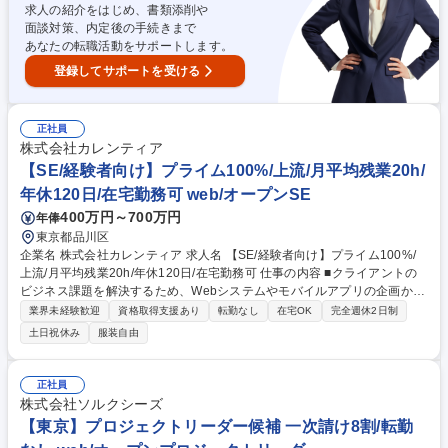
求人の紹介をはじめ、書類添削や
面談対策、内定後の手続きまで
あなたの転職活動をサポートします。
登録してサポートを受ける
正社員
株式会社カレンティア
【SE/経験者向け】プライム100%/上流/月平均残業20h/
年休120日/在宅勤務可 web/オープンSE
400万円～700万円
年俸
東京都品川区
企業名 株式会社カレンティア 求人名 【SE/経験者向け】プライム100%/
上流/月平均残業20h/年休120日/在宅勤務可 仕事の内容 ■クライアントの
ビジネス課題を解決するため、Webシステムやモバイルアプリの企画から
運用保守まで上流工程を含めてワンストップで幅広い業務に取り組んでい
業界未経験歓迎
資格取得支援あり
転勤なし
在宅OK
完全週休2日制
ただきます。 - 受注前の企画提案（ヒアリング、技術調査、プロトタイプ
土日祝休み
服装自由
開発） - 要件定義・基本設計（業務分析、システム要件整理、アーキテク
チャ設計、技術選定） - 開発～テスト（詳細設計、コーディング、テス
ト、コードレビュー） - 運用・保守（定例作業、機能改善、性能改善） ※
正社員
ご対応いただく工程は基本設計～開発が中心です。ご経験を積まれた後
株式会社ソルクシーズ
は、要件定義や技術提案などの上流工程にも幅を広げていただけます。 募
【東京】プロジェクトリーダー候補 一次請け8割/転勤
集職種 【SE/経験者向け】プライム100%/上流/月平均残業20h/年休120日/