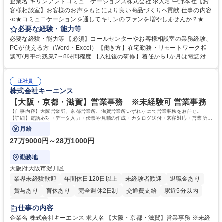
企業名 キリンアンドコミュニケーションズ株式会社 求人名 中野本社【お
客様相談室】お客様のお声をもとにより良い商品づくりへ貢献 仕事の内容
≪★コミュニケーションを通してキリンのファンを増やしませんか？★≫
お客様のお声をより良い商品づくりに活かしていく上で、窓口となるお客
必要な経験・能力等
様相談室でのお仕事です。 日々お客様からいただくキリングループへのご
必要な経験・能力等 【必須】コールセンターやお客様相談室の業務経験、
意見を、企業活動に活かしています。お客様からの声に迅速かつ誠意をも
PCが使える方（Word・Excel）【働き方】在宅勤務・リモートワーク相
って対応、情報提供するとともにグループ内活動に反映しています。 【具
談可/月平均残業7～8時間程度 【入社後の研修】着任から1か月は電話対応
体的には】電話応対、メール、お手紙対応、ご指摘品調査報告書作成、有
のOJTを中心に実施し、電話対応に慣れた段階でメール・手紙のOJTを実
人チャットボット対応など。 【1日の対応件数】■電話：月間一人当たり
施する予定です。独り立ち以降もしっかりフォローする体制を整えていま
平均100件前後■メール・手紙：同上40件前後 募集職種 中野本社【お客様
正社員
すのでご安心ください。 【当社について】キリングループの広報機能を担
株式会社キーエンス
相談室】お客様のお声をもとにより良い商品づくりへ貢献
う会社として、お客様との出会いを大切にし、磨き上げたホスピタリティ
を込めてコミュニケーションをとりながら広報関連業務を行っておりま
【大阪・京都・滋賀】営業事務 ※未経験可 営業事務
す。 学歴・資格 学歴：大学院 大学 高専 短大 専修学校 高校 語学力： 資
【仕事内容】大阪営業所、京都営業所、滋賀営業所いずれかにて営業事務をお任せ。
格：
【詳細】電話応対・データ入力・伝票や見積の作成・カタログ送付・来客対応・営業所内
で発生する事務業務や業務改善をお任せ。
月給
27万9000円～28万1000円
勤務地
大阪府大阪市淀川区
業界未経験歓迎
年間休日120日以上
未経験者歓迎
退職金あり
賞与あり
育休あり
完全週休2日制
交通費支給
駅近5分以内
土日祝休み
仕事の内容
企業名 株式会社キーエンス 求人名 【大阪・京都・滋賀】営業事務 ※未経