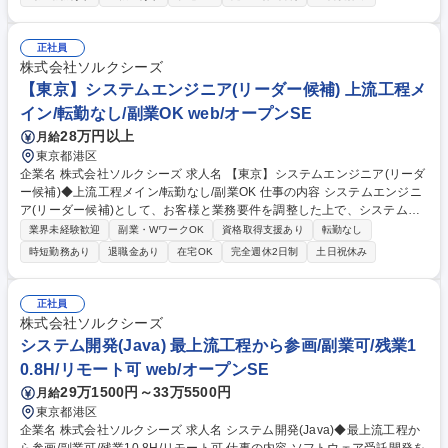
テムの開発 ■公共法人向けの給付業務システムの開発 募集職種 【東京】
システムエンジニア(プロジェクトリーダー)/残業20時間以内/副業OK
正社員
株式会社ソルクシーズ
【東京】システムエンジニア(リーダー候補) 上流工程メ
イン/転勤なし/副業OK web/オープンSE
28万円以上
月給
東京都港区
企業名 株式会社ソルクシーズ 求人名 【東京】システムエンジニア(リーダ
ー候補)◆上流工程メイン/転勤なし/副業OK 仕事の内容 システムエンジニ
ア(リーダー候補)として、お客様と業務要件を調整した上で、システム要
件定義や方式設計を行い、ニーズに合わせたシステム開発に携わっていた
業界未経験歓迎
副業・WワークOK
資格取得支援あり
転勤なし
だきます。 【具体的には】1)提案 2)要件定義 3)設計 4)開発 5)保守・運用
時短勤務あり
退職金あり
在宅OK
完全週休2日制
土日祝休み
官公庁関連のシステム開発及び、通信キャリア系の基幹システム開発に強
みを持ち、この2本柱を軸としている「産業事業部」に所属していただき
ます。最近では、業種を選ばない汎用性の高いミドルウェア製品開発やMi
正社員
crosoft製品の導入開発、ネットバンクといった成長著しい分野への開発も
株式会社ソルクシーズ
増えてきております。 募集職種 【東京】システムエンジニア(リーダー候
システム開発(Java) 最上流工程から参画/副業可/残業1
補)◆上流工程メイン/転勤なし/副業OK
0.8H/リモート可 web/オープンSE
29万1500円～33万5500円
月給
東京都港区
企業名 株式会社ソルクシーズ 求人名 システム開発(Java)◆最上流工程か