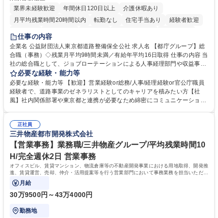
業界未経験歓迎
年間休日120日以上
介護休暇あり
月平均残業時間20時間以内
転勤なし
住宅手当あり
経験者歓迎
研修あり
退職金あり
賞与あり
完全週休2日制
交通費支給
仕事の内容
駅近5分以内
資格取得手当あり
食事補助あり
企業名 公益財団法人東京都道路整備保全公社 求人名 【都庁グループ】総
合職（事務）◇残業月平均9時間未満／有給年平均16日取得 仕事の内容 当
社の総合職として、ジョブローテーションによる人事経理部門や収益事業
等のフロント部門の部署等幅広い部署での業務をお任せいたします。研修
必要な経験・能力等
制度やキャリア支援が充実しております！ ※下記業務詳細 【業務詳細】■
必要な経験・能力等 【歓迎】営業経験or総務/人事/経理経験or官公庁職員
管理部門：広報、人事、経理など当公社の運営に係る管理業務 ■収益部
経験者で、道路事業のゼネラリストとしてのキャリアを積みたい方【社
門：駐車場の新規開拓、管理運営、新宿駅西口広場の「イベントコーナ
風】社内関係部署や東京都と連携が必要なため綿密にコミュニケーション
ー」などの管理運営 ■道路部門：整備の急がれる骨格幹線道路や木造住宅
を図っています。 【業務の魅力】■幅広く携われる：総合職（事務）で
密集地域の特定整備路線の用地取得、道路に関する普及啓発事業、都内の
は、駐車場の管理運営や道路用地の取得、公益財団法人の中枢を担う管理
道路施設や道路工事現場の見学ツアー事業 ※入社後は上記いずれかの部門
正社員
部門など多岐に渡る業務を経験できます。 ■様々なプロジェクト：駐車場
三井物産都市開発株式会社
へ配属。※業務内容変更の範囲：会社の定める業務 募集職種 【都庁グル
事業の他、新宿駅西口広場内に設置された照明を兼ねた広告「ブライトサ
ープ】総合職（事務）◇残業月平均9時間未満／有給年平均16日取得
イン」の管理運営を行うなど、事業収益を生み出す活動を積極的に行って
【営業事務】業務職/三井物産グループ/平均残業時間10
います。 学歴・資格 学歴：大学院 大学 高専 短大 専修学校 高校 語学力：
H/完全週休2日 営業事務
資格：
オフィスビル、賃貸マンション、物流倉庫等の不動産開発事業における用地取得、開発推
進、賃貸運営、売却、仲介・活用提案等を行う営業部門において事務業務を担当いただき
ます。
月給
30万9500円～43万4000円
勤務地