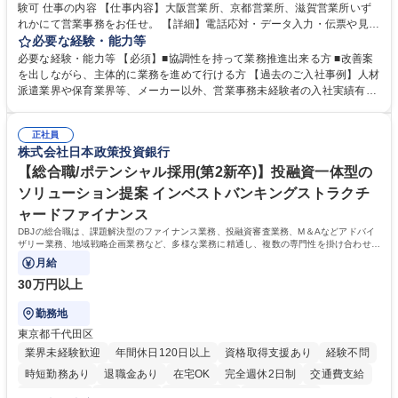
験可 仕事の内容 【仕事内容】大阪営業所、京都営業所、滋賀営業所いず
れかにて営業事務をお任せ。 【詳細】電話応対・データ入力・伝票や見積
の作成・カタログ送付・来客対応・営業所内で発生する事務業務や業務改
必要な経験・能力等
善をお任せ。 【教育制度】ご入社後、育成担当とペアになりながらOJTに
必要な経験・能力等 【必須】■協調性を持って業務推進出来る方 ■改善案
て業務を覚えていただくことが可能です。業務システムがきちんと構築さ
を出しながら、主体的に業務を進めて行ける方 【過去のご入社事例】人材
れているため、スムーズに仕事に慣れることができる環境です。また、
派遣業界や保育業界等、メーカー以外、営業事務未経験者の入社実績有
「チームで成果を出す文化」があり、良いやり方を積極的に共有しながら
【当社の事務職について】単なる事務ではなく主体性を発揮したサポート
常に改善を目指す風土のため、安心して業務に取り組んでいただけます。
により、キーエンスの付加価値向上に貢献します。ベースの定型業務に加
募集職種 【大阪・京都・滋賀】営業事務 ※未経験可
正社員
えて、お客様や社員の状況に合わせ、能動的なサポート、改善の動きも期
株式会社日本政策投資銀行
待され。組織を支えるスペシャリストとして、チームに貢献し、結果的に
社員から頼られる存在になることができます。平均19:30の退勤以降の業
【総合職/ポテンシャル採用(第2新卒)】投融資一体型の
務の持ち帰りも禁止されており、メリハリのある働き方となります。 学
ソリューション提案 インベストバンキングストラクチ
歴・資格 学歴：大学院 大学 高専 短大 語学力： 資格：
ャードファイナンス
DBJの総合職は、課題解決型のファイナンス業務、投融資審査業務、M＆Aなどアドバイ
ザリー業務、地域戦略企画業務など、多様な業務に精通し、複数の専門性を掛け合わせて
広く社会に貢献していく職種です。
月給
30万円以上
勤務地
東京都千代田区
業界未経験歓迎
年間休日120日以上
資格取得支援あり
経験不問
時短勤務あり
退職金あり
在宅OK
完全週休2日制
交通費支給
駅近5分以内
土日祝休み
第二新卒歓迎
寮・社宅あり