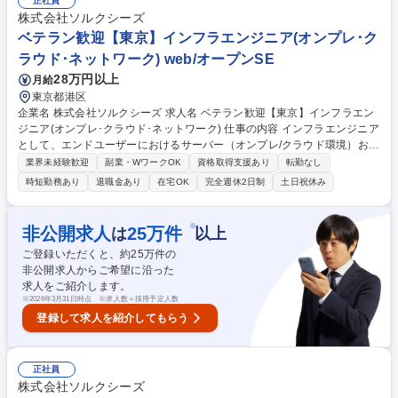
正社員
システムの開発／保守■金融機関向け認証/認可基盤サービス構築■スマホ
株式会社ソルクシーズ
アプリを用いた個人向け送金サービスの接続システムの開発/保守 募集職
ベテラン歓迎【東京】インフラエンジニア(オンプレ･ク
種 【東京】プログラマー/大規模案件多数/チームでのプロジェクト参画
ラウド･ネットワーク) web/オープンSE
28万円以上
月給
東京都港区
企業名 株式会社ソルクシーズ 求人名 ベテラン歓迎【東京】インフラエン
ジニア(オンプレ･クラウド･ネットワーク) 仕事の内容 インフラエンジニア
として、エンドユーザーにおけるサーバー（オンプレ/クラウド環境）およ
びネットワーク環境のニーズのヒアリング・取込みから提案、要件定義、
業界未経験歓迎
副業・WワークOK
資格取得支援あり
転勤なし
設計、構築、保守、運用を行っていただきます。 プロジェクトへのチーム
時短勤務あり
退職金あり
在宅OK
完全週休2日制
土日祝休み
としてのアサインの際に、とりまとめとしての役割を期待しております。
【具体的には】お客様に対して、 ■クレジット・銀行・証券・運輸などの
システム更改や保守作業■各種サーバ設計/構築/保守■ネットワーク環境お
※
非公開求人
25
万件
は
以上
よびクラウド環境の設計/構築/保守■RPA設計/構築、等を行っていただき
ご登録いただくと、約
25
万件の
ます。 募集職種 ベテラン歓迎【東京】インフラエンジニア(オンプレ･ク
非公開求人からご希望に沿った
ラウド･ネットワーク)
求人をご紹介します。
※
2026年3月31日時点 ※求人数＝採用予定人数
登録して求人を紹介してもらう
正社員
株式会社ソルクシーズ