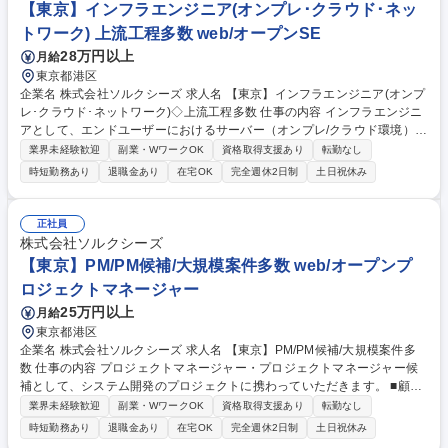
【東京】インフラエンジニア(オンプレ･クラウド･ネッ
トワーク) 上流工程多数 web/オープンSE
28万円以上
月給
東京都港区
企業名 株式会社ソルクシーズ 求人名 【東京】インフラエンジニア(オンプ
レ･クラウド･ネットワーク)◇上流工程多数 仕事の内容 インフラエンジニ
アとして、エンドユーザーにおけるサーバー（オンプレ/クラウド環境）お
よびネットワーク環境のニーズのヒアリング・取込みから提案、要件定
業界未経験歓迎
副業・WワークOK
資格取得支援あり
転勤なし
義、設計、構築、保守、運用を行っていただきます。 プロジェクトメンバ
時短勤務あり
退職金あり
在宅OK
完全週休2日制
土日祝休み
ーとして、リーダーのマネジメントに従いつつも主体的に担当業務を手掛
けていただきます。 【具体的には】お客様に対して、 ■クレジット・銀
行・証券・運輸などのシステム更改や保守作業■各種サーバ設計/構築/保守
正社員
■ネットワーク環境およびクラウド環境の設計/構築/保守■RPA設計/構築、
株式会社ソルクシーズ
等を行っていただきます。 募集職種 【東京】インフラエンジニア(オンプ
【東京】PM/PM候補/大規模案件多数 web/オープンプ
レ･クラウド･ネットワーク)◇上流工程多数
ロジェクトマネージャー
25万円以上
月給
東京都港区
企業名 株式会社ソルクシーズ 求人名 【東京】PM/PM候補/大規模案件多
数 仕事の内容 プロジェクトマネージャー・プロジェクトマネージャー候
補として、システム開発のプロジェクトに携わっていただきます。 ■顧客
折衝 ■システム開発計画の策定 ■プロジェクトの推進、管理 ■要件定義/設
業界未経験歓迎
副業・WワークOK
資格取得支援あり
転勤なし
計 ■評価およびレビュー 募集職種 【東京】PM/PM候補/大規模案件多数
時短勤務あり
退職金あり
在宅OK
完全週休2日制
土日祝休み