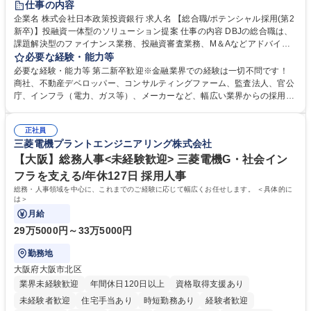
仕事の内容
食事補助あり
託児所あり
企業名 株式会社日本政策投資銀行 求人名 【総合職/ポテンシャル採用(第2
新卒)】投融資一体型のソリューション提案 仕事の内容 DBJの総合職は、
課題解決型のファイナンス業務、投融資審査業務、M＆Aなどアドバイザ
リー業務、地域戦略企画業務など、多様な業務に精通し、複数の専門性を
必要な経験・能力等
掛け合わせて広く社会に貢献していく職種です。 入社後は、横断的なロー
必要な経験・能力等 第二新卒歓迎※金融業界での経験は一切不問です！
テーションを経て適性や専門性に応じたキャリアを形成していただきま
商社、不動産デベロッパー、コンサルティングファーム、監査法人、官公
す。総合職として入社いただき、下記いずれかの部門でご活躍いただきま
庁、インフラ（電力、ガス等）、メーカーなど、幅広い業界からの採用実
す。※未経験の方に関しては、入行後3ヶ月間の金融の実務を学んでいた
績があります。 ＜求める人物像＞DBJでは、強い社会的使命感をもち、今
だく研修を準備しております。 ・法人RM業務・金融機能業務・コーポレ
後の日本のあり方を俯瞰する総合性と、金融分野のフロンティアを切り拓
ート・ナレッジ業務 ※それぞれの業務内容に関しては、別途その他労働条
正社員
く高い志を併せもった人材を求めています。ポテンシャル採用（第2新
三菱電機プラントエンジニアリング株式会社
件備考欄に記載 募集職種 【総合職/ポテンシャル採用(第2新卒)】投融資一
卒）では、金融業界での経験や知識を問いません。新たな時代を見据え
体型のソリューション提案
て、複雑化する社会課題の解決に向けて先鞭をつける役割を担いたい、と
【大阪】総務人事<未経験歓迎> 三菱電機G・社会イン
いう気概をお持ちの方を心待ちにしています。 学歴・資格 学歴：大学院
フラを支える/年休127日 採用人事
大学 語学力： 資格：
総務・人事領域を中心に、これまでのご経験に応じて幅広くお任せします。 ＜具体的に
は＞
月給
29万5000円～33万5000円
勤務地
大阪府大阪市北区
業界未経験歓迎
年間休日120日以上
資格取得支援あり
未経験者歓迎
住宅手当あり
時短勤務あり
経験者歓迎