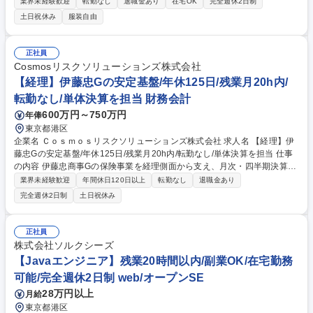
支店および顧客対応業務（メール・電話等）全般をご担当いただきます。
業界未経験歓迎
転勤なし
退職金あり
在宅OK
完全週休2日制
営業担当やお客様をサポートするやりがいのある仕事です。 ■見積書、請
土日祝休み
服装自由
求書、その他各種書類の作成 ■社内システムへのデータ入力、入金確認な
どの事務局運営業務 ■契約者様や営業担当からの問い合わせ対応（メー
ル・電話） ■その他、庶務業務全般 ※制度保険商品：全営業店で取り組む
正社員
包括的な損害保険契約のことです。 【業務内容の変更範囲】当社の指定す
Cosmosリスクソリューションズ株式会社
る業務 募集職種 【制度保険商品のアシスタント業務】伊藤忠G/法人営業
【経理】伊藤忠Gの安定基盤/年休125日/残業月20h内/
事務経験歓迎
転勤なし/単体決算を担当 財務会計
600万円～750万円
年俸
東京都港区
企業名 Ｃｏｓｍｏｓリスクソリューションズ株式会社 求人名 【経理】伊
藤忠Gの安定基盤/年休125日/残業月20h内/転勤なし/単体決算を担当 仕事
の内容 伊藤忠商事Gの保険事業を経理側面から支え、月次・四半期決算に
おける仕訳入力～予実管理業務等を担っていただきます。月次決算領域か
業界未経験歓迎
年間休日120日以上
転勤なし
退職金あり
ら業務を開始し、ゆくゆくはグループ会社を含む連結決算をお任せしま
完全週休2日制
土日祝休み
す。 ■日次経理業務（伝票作成・仕訳計上、経費・請求書・税金等の支払
実務及び管理） ■月次・四半期・年次決算における仕訳入力および予実管
理業務（試算表の作成、税金計算、各勘定残高管理、決算分析） ■各種対
正社員
応業務（資金繰り、会計監査、税務申告）※現在は勘定奉行を使用（月10
株式会社ソルクシーズ
0件程度）していますが、来年度よりfreee会計へ移行予定です。段階的に
【Javaエンジニア】残業20時間以内/副業OK/在宅勤務
業務をお任せするため、安心して業務に馴染める環境が整っています。 募
可能/完全週休2日制 web/オープンSE
集職種 【経理】伊藤忠Gの安定基盤/年休125日/残業月20h内/転勤なし/単
体決算を担当
28万円以上
月給
東京都港区