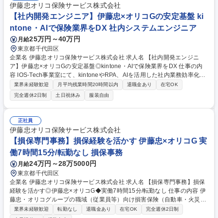
伊藤忠オリコ保険サービス株式会社
【社内開発エンジニア】伊藤忠×オリコGの安定基盤 ki
ntone・AIで保険業界をDX 社内システムエンジニア
25万円～40万円
月給
東京都千代田区
企業名 伊藤忠オリコ保険サービス株式会社 求人名 【社内開発エンジニ
ア】伊藤忠×オリコGの安定基盤◎kintone・AIで保険業界をDX 仕事の内
容 IOS-Tech事業室にて、kintoneやRPA、AIを活用した社内業務効率化ツ
ールの開発・運用保守、および顧客向けのDXソリューション提案や開発
業界未経験歓迎
月平均残業時間20時間以内
退職金あり
在宅OK
アプリの外販業務をお任せいたします。 ■kintoneおよびプラグインの設
完全週休2日制
土日祝休み
服装自由
定・構築・運用保守 ■RPA（PowerAutomate）やExcelマクロの開発・運
用保守 ■CopilotやAzure OpenAIを活用した業務効率化・サービス開発 ■
顧客のDXに関する相談対応・ソリューション提案 ★最新技術を組み合わ
正社員
せ、要望に応じた業務改善サービスを提供する「攻めの開発」を経験でき
伊藤忠オリコ保険サービス株式会社
ます。 募集職種 【社内開発エンジニア】伊藤忠×オリコGの安定基盤◎kin
【損保専門事務】損保経験を活かす 伊藤忠×オリコG 実
tone・AIで保険業界をDX
働7時間15分/転勤なし 損保事務
24万円～28万5000円
月給
東京都千代田区
企業名 伊藤忠オリコ保険サービス株式会社 求人名 【損保専門事務】損保
経験を活かす◎伊藤忠×オリコG◆実働7時間15分/転勤なし 仕事の内容 伊
藤忠・オリコグループの職域（従業員等）向け損害保険（自動車・火災メ
イン）の代理店として、新規・更改・変更手続きなどの損保専門事務や、
業界未経験歓迎
転勤なし
退職金あり
在宅OK
完全週休2日制
営業推進・施策の実行などをお任せいたします。 ■顧客対応（主に電話や