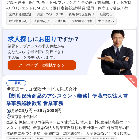
定義～運用・保守/リモート可/フレックス 仕事の内容 業種問わず、お客様
のプロジェクトにSEとして要件定義/設計/開発/運用・保守まで幅広く行っ
ていただきます。5名程度のチームに入っていただき、まずはメンバーと
業界未経験歓迎
副業・WワークOK
資格取得支援あり
転勤なし
して設計や開発を中心に、 ゆくゆくはリーダーやサブリーダーとしてご経
時短勤務あり
退職金あり
在宅OK
完全週休2日制
土日祝休み
験を積んでいただきます。 ≪具体的には≫ ■要件定義 ■設計(概要設計/基
本設計/データベース設計/インターフェース設計/テスト設計)■仕様書作成■
プログラミング■保守・運用 募集職種 【福岡】システムエンジニア◆要件
求人探し
お困り
に
ですか？
定義～運用・保守/リモート可/フレックス
業界トップクラスの求人件数から
あなたの力を最大限に発揮できる
求人探しをお手伝いします。
アドバイザーに相談する
正社員
伊藤忠オリコ保険サービス株式会社
【制度保険商品のアシスタント業務】伊藤忠G/法人営
業事務経験歓迎 営業事務
23万円～28万5000円
月給
東京都千代田区
企業名 伊藤忠オリコ保険サービス株式会社 求人名 【制度保険商品のアシ
スタント業務】伊藤忠G/法人営業事務経験歓迎 仕事の内容 保険商品の団
体制度に基づく事務（書類作成、請求書発行、入金確認など）および弊社