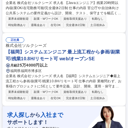
企業名 株式会社ソルクシーズ 求人名 【Javaエンジニア】残業20時間以
内/副業OK/在宅勤務可能/完全週休2日制 仕事の内容 官公庁や自治体向け
公共系システムの要件定義から設計、開発、テスト、保守までを幅広く担
当します。Spring系を中心としたWebアプリケーション開発やREST API
業界未経験歓迎
副業・WワークOK
資格取得支援あり
転勤なし
の設計・実装などを行います。 クラウド第三SI部にて、社会インフラに直
時短勤務あり
退職金あり
在宅OK
完全週休2日制
土日祝休み
結する公共系システムの開発業務に携わります。具体的には、要件定義、
基本設計、詳細設計、Webアプリケーション開発（Spring Boot、Spring
MVC等を使用）、REST APIの設計・実装、既存システムのマイグレーシ
正社員
ョン、テスト、保守運用などを行います。プロジェクト規模に応じ、メン
株式会社ソルクシーズ
バーやリーダーとして活躍できる環境です。 募集職種 【Javaエンジニ
【福岡】システムエンジニア 最上流工程から参画/副業
ア】残業20時間以内/副業OK/在宅勤務可能/完全週休2日制
可/残業10.8H/リモート可 web/オープンSE
25万4000円以上
月給
福岡県福岡市博多区
企業名 株式会社ソルクシーズ 求人名 【福岡】システムエンジニア◆最上
流工程から参画/副業可/残業10.8H/リモート可 仕事の内容 業種問わず、お
客様のプロジェクトにSEとして要件定義、設計、開発、運用・保守まで
幅広く行っていただきます。5名程度のチームに入っていただき、リーダ
業界未経験歓迎
副業・WワークOK
資格取得支援あり
転勤なし
ー経験がある方にはプロジェクトリーダーもお任せ致します 【具体的に
時短勤務あり
退職金あり
在宅OK
完全週休2日制
土日祝休み
は】 1）要件定義 2）設計(概要設計、基本設計、データベース設計、イン
ターフェース設計、テスト設計) 3）仕様書作成 4）プログラミング 5）保
守・運用 募集職種 【福岡】システムエンジニア◆最上流工程から参画/副
求人探し
入社まで
から
業可/残業10.8H/リモート可
サポートします！