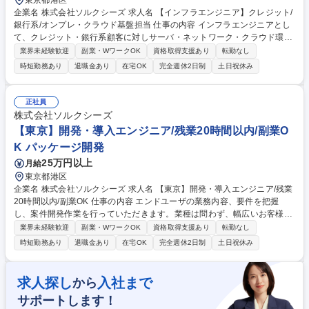
東京都港区
企業名 株式会社ソルクシーズ 求人名 【インフラエンジニア】クレジット/
銀行系/オンプレ・クラウド基盤担当 仕事の内容 インフラエンジニアとし
て、クレジット・銀行系顧客に対しサーバ・ネットワーク・クラウド環境
のニーズヒアリングから要件定義、設計、構築、保守までを一貫してお任
業界未経験歓迎
副業・WワークOK
資格取得支援あり
転勤なし
せいたします。 ■顧客向け基幹システムにおけるインフラ更改・保守対応
時短勤務あり
退職金あり
在宅OK
完全週休2日制
土日祝休み
■サーバ（Windows／Linux）の設計・構築・運用管理 ■ネットワーク（Ci
sco、BIG-IP）の設計・構築・保守 ■クラウド（AWS、Azure）の導入・
構築・運用対応 ■仮想化基盤（VMware、Hyper-V）の設計・構築業務 ■監
正社員
視ツール（JP1等）を用いた運用設計・障害対応 募集職種 【インフラエン
株式会社ソルクシーズ
ジニア】クレジット/銀行系/オンプレ・クラウド基盤担当
【東京】開発・導入エンジニア/残業20時間以内/副業O
K パッケージ開発
25万円以上
月給
東京都港区
企業名 株式会社ソルクシーズ 求人名 【東京】開発・導入エンジニア/残業
20時間以内/副業OK 仕事の内容 エンドユーザの業務内容、要件を把握
し、案件開発作業を行っていただきます。業種は問わず、幅広いお客様の
案件がございます。 ■提案■要件定義■設計■導入・開発■保守・運用 【プ
業界未経験歓迎
副業・WワークOK
資格取得支援あり
転勤なし
ロジェクト例】 ■自動車メーカーの営業支援管理システムの開発 ■公共法
時短勤務あり
退職金あり
在宅OK
完全週休2日制
土日祝休み
人向けの給付業務システムの開発 ■乳製品メーカーのSuperStream保守・
運用 ■流通会社向けのSuperStream導入 募集職種 【東京】開発・導入エ
ンジニア/残業20時間以内/副業OK
求人探し
入社まで
から
サポートします！