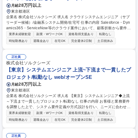
28万円以上
月給
東京都港区
企業名 株式会社ソルクシーズ 求人名 クラウドシステムエンジニア（サブ
リーダー候補）/金融系システム開発/在宅可 仕事の内容 Salesforce・Dyn
amics365・ServiceNow等のクラウド案件において、顧客折衝から要件定
義、設計、開発、運用保守まで一貫してご担当いただきます。 ■顧客との
業界未経験歓迎
副業・WワークOK
資格取得支援あり
転勤なし
要件調整および提案活動 ■要件定義、基本設計・詳細設計の実施 ■Salesfo
時短勤務あり
退職金あり
在宅OK
完全週休2日制
土日祝休み
rce等クラウド領域での開発業務 ■開発後のテスト、リリース対応 ■システ
ム運用・保守および改善提案 ■プロジェクト推進補佐（サブリーダー業
務） 募集職種 クラウドシステムエンジニア（サブリーダー候補）/金融系
正社員
システム開発/在宅可
株式会社ソルクシーズ
【東京】システムエンジニア 上流~下流まで一貫したプ
ロジェクト/転勤なし web/オープンSE
28万円以上
月給
東京都港区
企業名 株式会社ソルクシーズ 求人名 【東京】システムエンジニア◆上流
～下流まで一貫したプロジェクト/転勤なし 仕事の内容 お客様と業務要件
を調整した上で、システム要件定義や方式設計を行い、ニーズに合わせた
システム開発に携わっていただきます。 【具体的には】 1)提案 2)要件定
業界未経験歓迎
副業・WワークOK
資格取得支援あり
転勤なし
義 3)設計 4)開発 5)保守・運用 募集職種 【東京】システムエンジニア◆上
時短勤務あり
退職金あり
在宅OK
完全週休2日制
土日祝休み
流～下流まで一貫したプロジェクト/転勤なし
正社員