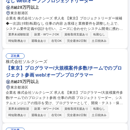
なし web/オープンプロジェクトリーダー
在宅勤務可
28万円以上
月給
東京都港区
企業名 株式会社ソルクシーズ 求人名 【東京】プロジェクトリーダー候補
◆一次請け8割/転勤なし 仕事の内容 お客様と業務要件を調整した上で、
システム要件定義や設計を行い、ニーズに合わせたシステム開発に携わっ
ていただきます。一次受けの開発が多いため、持ち帰り案件が多いことも
業界未経験歓迎
副業・WワークOK
資格取得支援あり
転勤なし
特徴です。 【具体的には】 1)提案 2)要件定義 3)設計 4)開発・テスト 5)保
時短勤務あり
退職金あり
在宅OK
完全週休2日制
土日祝休み
守・運用 募集職種 【東京】プロジェクトリーダー候補◆一次請け8割/転
勤なし
正社員
株式会社ソルクシーズ
【東京】プログラマー/大規模案件多数/チームでのプロ
ジェクト参画 web/オープンプログラマー
25万円以上
月給
東京都港区
企業名 株式会社ソルクシーズ 求人名 【東京】プログラマー/大規模案件多
数/チームでのプロジェクト参画 仕事の内容 プロジェクトリーダー、シス
テムエンジニアの指示を受け、プログラマーとして、開発・テスト・保守/
運用に携わっていただきます。ゆくゆくは、システムエンジニア・リーダ
業界未経験歓迎
副業・WワークOK
資格取得支援あり
転勤なし
ー・スペシャリスト・プロジェクトマ ネージャーとしてのキャリアを歩ん
時短勤務あり
退職金あり
在宅OK
完全週休2日制
土日祝休み
でいただけるポジションです。 【プロジェクト例】 ■クレジット基幹シス
テムの開発/保守■延滞債権回収システムの開発/保守■アクワイアリングシ
ステム更改■地方銀行向けバンキングアプリの開発／保守■国内・海外送金