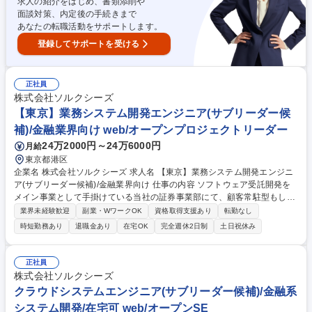
求人の紹介をはじめ、書類添削や
面談対策、内定後の手続きまで
あなたの転職活動をサポートします。
登録してサポートを受ける
正社員
株式会社ソルクシーズ
【東京】業務システム開発エンジニア(サブリーダー候
補)/金融業界向け web/オープンプロジェクトリーダー
24万2000円～24万6000円
月給
東京都港区
企業名 株式会社ソルクシーズ 求人名 【東京】業務システム開発エンジニ
ア(サブリーダー候補)/金融業界向け 仕事の内容 ソフトウェア受託開発を
メイン事業として手掛けている当社の証券事業部にて、顧客常駐型もしく
は自社内開発型にて開発をご担当いただきます。 金融系の業務システムを
業界未経験歓迎
副業・WワークOK
資格取得支援あり
転勤なし
中心とした、開発業務をお任せします。 プロジェクトマネジメントや要件
時短勤務あり
退職金あり
在宅OK
完全週休2日制
土日祝休み
定義などの上流工程から経験を積んでいくことが可能です。 【入社後の流
れ】基本的にOJTで業務を徐々にお任せする想定です。サブリーダー候補
としてプロジェクトに参画。サブリーダー、リーダーの指示を基に開発要
正社員
件に携わっていただきます。 募集職種 【東京】業務システム開発エンジ
株式会社ソルクシーズ
ニア(サブリーダー候補)/金融業界向け
クラウドシステムエンジニア(サブリーダー候補)/金融系
システム開発/在宅可 web/オープンSE