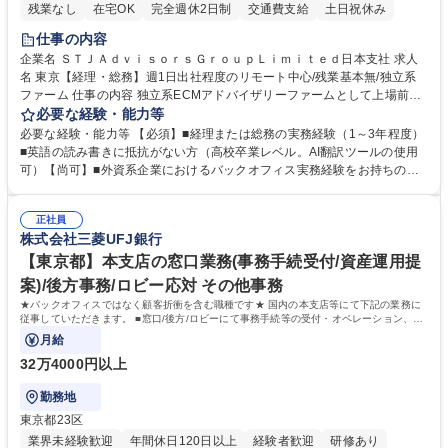
残業なし
在宅OK
完全週休2日制
交通費支給
土日祝休み
仕事の内容
企業名 ＳＴＪＡｄｖｉｓｏｒｓＧｒｏｕｐＬｉｍｉｔｅｄ日本支社 求人
名 東京【経理・総務】週1日出社程度のリモート中心/残業基本無/独立系
ファーム 仕事の内容 独立系ECMアドバイザリーファームとして上場前後
の資本市場戦略を設計する当社にて経理・総務をお任せします。基礎的な
必要な経験・能力等
バックオフィス業務からスタートし組織を支える専任担当として広く活躍
必要な経験・能力等 【必須】■経理または総務の実務経験（1～3年程度）
できる環境です。 ■日常経理、月次および年次決算サポート業務 ■本国
■英語の読み書きに抵抗がない方（高校卒業レベル。AI翻訳ツールの使用
（グローバル）との英文メール対応（AI翻訳ツール等を使用しての対応で
可）【尚可】■外資系企業におけるバックオフィス実務経験をお持ちの方
問題ございません） ■オフィス環境整備、郵便物の発送・受取等の総務業
【必須・尚可要件】簿記などの特別な資格や、TOEIC等のスコアは求めて
務全般 ■その他バックオフィス関連サポート ※ご経験に合わせて無理なく
おりません。日々の事務処理を丁寧かつ正確に行える方を歓迎します。
業務をお任せします。残業も基本的には発生せず、ご自身のペースで業務
正社員
【働き方について】現在は週4日程度の在宅勤務を実施しており、ワーク
株式会社三菱UFJ銀行
を進めやすく定着率の高い環境です。 募集職種 東京【経理・総務】週1日
ライフバランスを重視する方に最適な環境です（フルリモートも面接で相
出社程度のリモート中心/残業基本無/独立系ファーム
談可）。【求める人物像】幅広いバックオフィス業務に柔軟に対応でき、
【東京都】本支店の窓口業務(事務手続受付/資産運用提
社内外と円滑にコミュニケーションを取りながら業務を推進できる方 学
案)/後方事務/ロビー応対 その他事務
歴・資格 学歴：大学院 大学 高専 短大 専修学校 高校 語学力： 資格：
★バックオフィスではなく顧客折衝を含む職種です★ 国内の本支店等にて下記の業務に
従事していただきます。 ■窓口/後方/ロビーにて事務手続等の受付・オペレーション、お
客様対応
月給
32万4000円以上
勤務地
東京都23区
業界未経験歓迎
年間休日120日以上
経験者歓迎
研修あり