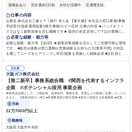
退職金あり
完全週休2日制
女性が活躍中
交通費支給
土日祝休み
仕事の内容
企業名 株式会社三菱ＵＦＪ銀行 求人名 【東京都】本支店の窓口業務(事務
手続受付/資産運用提案)/後方事務/ロビー応対 仕事の内容 ★バックオフィ
スではなく顧客折衝を含む職種です★ 国内の本支店等にて下記の業務に従
事していただきます。 ■窓口/後方/ロビーにて事務手続等の受付・オペレ
必要な経験・能力等
ーション、お客様対応 ■窓口にて、ご来店された個人のお客様に対して金
必要な経験・能力等 【必須】★顧客折衝経験を活かしてご活躍可能な環境
融商品のご提案 ■効率的な事務運用の検討・構築等 ≪業務紹介：ご応募前
です。 ■販売or接客or窓口業務or営業経験をお持ちの方(業界不問) ※対話
に必ずご覧ください≫ ※記事 https://www.mysite.bk.mufg.jp/career/circle/
を通じてニーズをヒアリングし対応/提案を実施した経験必須 ■正社員とし
article17/ ※動画 https://youtu.be/H-S7HaJqqbg 募集職種 【東京都】本支
ての就業経験1年以上 【歓迎】■金融業界での就業経験■銀行での預金為替
店の窓口業務(事務手続受付/資産運用提案)/後方事務/ロビー応対
事務経験 ■金融商品の提案・販売経験 ≪魅力≫研修やOJT環境が整ってい
正社員
るので安心して入行いただけます。 幅広いキャリアの選択肢があり、公募
大阪ガス株式会社
や社内副業等を活用し、 一人ひとりが挑戦できるカルチャーが浸透してい
ます。 学歴・資格 学歴：大学院 大学 高専 短大 専修学校 高校 語学力：
【第二新卒】事務系総合職 #関西を代表するインフラ
資格：
企業 #ポテンシャル採用 事業企画
事務系総合職として、人事総務、資源海外、事業企画、営業などの業務に従事していただ
きます。 【業務内容の一例】■所属事業部の勤労業務 ■海外に関係する各種業務 ■営業部
門の企画スタッフ、ルート営業
月給
22万7000円以上
勤務地
大阪府大阪市中央区