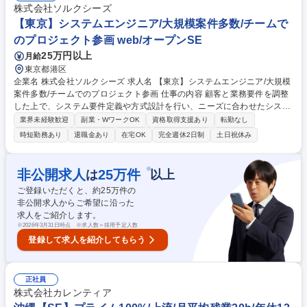
株式会社ソルクシーズ
【東京】システムエンジニア/大規模案件多数/チームで
のプロジェクト参画 web/オープンSE
25万円以上
月給
東京都港区
企業名 株式会社ソルクシーズ 求人名 【東京】システムエンジニア/大規模
案件多数/チームでのプロジェクト参画 仕事の内容 顧客と業務要件を調整
した上で、システム要件定義や方式設計を行い、ニーズに合わせたシステ
ム開発に携わっていただきます。 ■要件定義 ■設計 ■開発 ■テスト ■保守・
業界未経験歓迎
副業・WワークOK
資格取得支援あり
転勤なし
運用 募集職種 【東京】システムエンジニア/大規模案件多数/チームでのプ
時短勤務あり
退職金あり
在宅OK
完全週休2日制
土日祝休み
ロジェクト参画
※
非公開求人
25
万件
は
以上
ご登録いただくと、約
25
万件の
非公開求人からご希望に沿った
求人をご紹介します。
※
2026年3月31日時点 ※求人数＝採用予定人数
登録して求人を紹介してもらう
正社員
株式会社カレンティア