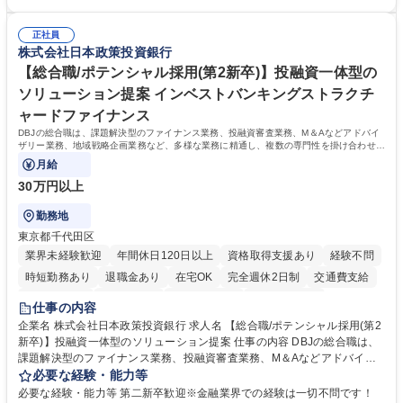
体的には】電話応対、メール、お手紙対応、ご指摘品調査報告書作成、有
のOJTを中心に実施し、電話対応に慣れた段階でメール・手紙のOJTを実
人チャットボット対応など。 【1日の対応件数】■電話：月間一人当たり
施する予定です。独り立ち以降もしっかりフォローする体制を整えていま
平均100件前後■メール・手紙：同上40件前後 募集職種 中野本社【お客様
正社員
すのでご安心ください。 【当社について】キリングループの広報機能を担
株式会社日本政策投資銀行
相談室】お客様のお声をもとにより良い商品づくりへ貢献
う会社として、お客様との出会いを大切にし、磨き上げたホスピタリティ
を込めてコミュニケーションをとりながら広報関連業務を行っておりま
【総合職/ポテンシャル採用(第2新卒)】投融資一体型の
す。 学歴・資格 学歴：大学院 大学 高専 短大 専修学校 高校 語学力： 資
ソリューション提案 インベストバンキングストラクチ
格：
ャードファイナンス
DBJの総合職は、課題解決型のファイナンス業務、投融資審査業務、M＆Aなどアドバイ
ザリー業務、地域戦略企画業務など、多様な業務に精通し、複数の専門性を掛け合わせて
広く社会に貢献していく職種です。
月給
30万円以上
勤務地
東京都千代田区
業界未経験歓迎
年間休日120日以上
資格取得支援あり
経験不問
時短勤務あり
退職金あり
在宅OK
完全週休2日制
交通費支給
駅近5分以内
土日祝休み
第二新卒歓迎
寮・社宅あり
仕事の内容
食事補助あり
託児所あり
企業名 株式会社日本政策投資銀行 求人名 【総合職/ポテンシャル採用(第2
新卒)】投融資一体型のソリューション提案 仕事の内容 DBJの総合職は、
課題解決型のファイナンス業務、投融資審査業務、M＆Aなどアドバイザ
リー業務、地域戦略企画業務など、多様な業務に精通し、複数の専門性を
必要な経験・能力等
掛け合わせて広く社会に貢献していく職種です。 入社後は、横断的なロー
必要な経験・能力等 第二新卒歓迎※金融業界での経験は一切不問です！