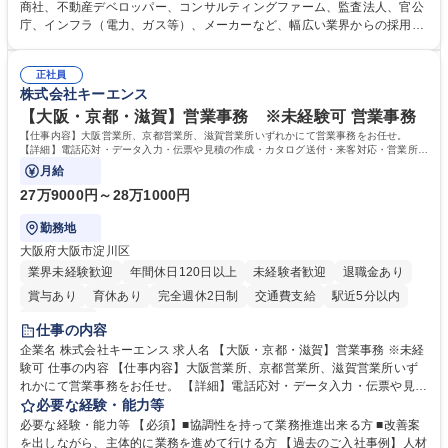
テーションを経て適性や専門性に応じたキャリアを形成していただきま
商社、不動産デベロッパー、コンサルティングファーム、監査法人、官公
す。総合職として入社いただき、下記いずれかの部門でご活躍いただきま
庁、インフラ（電力、ガス等）、メーカーなど、幅広い業界からの採用実
す。※未経験の方に関しては、入行後3ヶ月間の金融の実務を学んでいた
績があります。 ＜求める人物像＞DBJでは、強い社会的使命感をもち、今
だく研修を準備しております。 ・法人RM業務・金融機能業務・コーポレ
後の日本のあり方を俯瞰する総合性と、金融分野のフロンティアを切り拓
ート・ナレッジ業務 ※それぞれの業務内容に関しては、別途その他労働条
正社員
く高い志を併せもった人材を求めています。ポテンシャル採用（第2新
株式会社キーエンス
件備考欄に記載 募集職種 【総合職/ポテンシャル採用(第2新卒)】投融資一
卒）では、金融業界での経験や知識を問いません。新たな時代を見据え
体型のソリューション提案
て、複雑化する社会課題の解決に向けて先鞭をつける役割を担いたい、と
【大阪・京都・滋賀】営業事務 ※未経験可 営業事務
いう気概をお持ちの方を心待ちにしています。 学歴・資格 学歴：大学院
【仕事内容】大阪営業所、京都営業所、滋賀営業所いずれかにて営業事務をお任せ。
大学 語学力： 資格：
【詳細】電話応対・データ入力・伝票や見積の作成・カタログ送付・来客対応・営業所内
で発生する事務業務や業務改善をお任せ。
月給
27万9000円～28万1000円
勤務地
大阪府大阪市淀川区
業界未経験歓迎
年間休日120日以上
未経験者歓迎
退職金あり
賞与あり
育休あり
完全週休2日制
交通費支給
駅近5分以内
土日祝休み
仕事の内容
企業名 株式会社キーエンス 求人名 【大阪・京都・滋賀】営業事務 ※未経
験可 仕事の内容 【仕事内容】大阪営業所、京都営業所、滋賀営業所いず
れかにて営業事務をお任せ。 【詳細】電話応対・データ入力・伝票や見積
の作成・カタログ送付・来客対応・営業所内で発生する事務業務や業務改
必要な経験・能力等
善をお任せ。 【教育制度】ご入社後、育成担当とペアになりながらOJTに
必要な経験・能力等 【必須】■協調性を持って業務推進出来る方 ■改善案
て業務を覚えていただくことが可能です。業務システムがきちんと構築さ
を出しながら、主体的に業務を進めて行ける方 【過去のご入社事例】人材