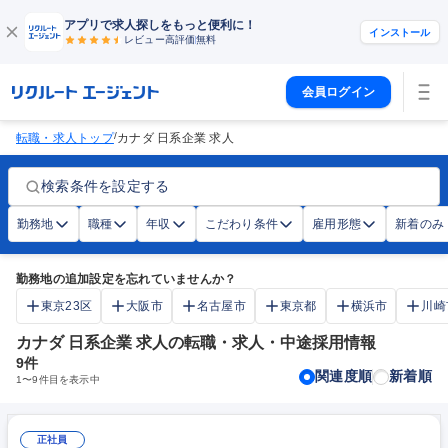
アプリで求人探しをもっと便利に！
インストール
レビュー高評価
無料
会員ログイン
/
転職・求人トップ
カナダ 日系企業 求人
検索条件を設定する
勤務地
職種
年収
こだわり条件
雇用形態
新着のみ
勤務地の追加設定を忘れていませんか？
東京23区
大阪市
名古屋市
東京都
横浜市
川崎
カナダ 日系企業 求人の転職・求人・中途採用情報
9
件
関連度順
新着順
1
〜
9
件目を表示中
正社員