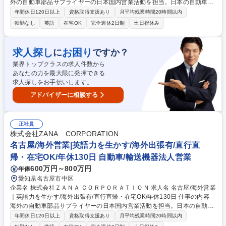
外の自動車部品サプライヤーの日本国内営業活動を担当。日本の自動車産
業に対し、製品を活用した改善策の提案から営業まで一貫して行い事業拡
年間休日120日以上
資格取得支援あり
月平均残業時間20時間以内
大をサポート。提案の質がモノをいうコンサル要素のある営業です。 【具
転勤なし
英語
在宅OK
完全週休2日制
土日祝休み
体的には】担当サプライヤーの技術や製品を理解し、国内顧客の課題に合
わせて提案。見積作成、納期調整、品質対応に加え、海外本国と英語を使
用した会議や、新規参入に向けた戦略立案も担います。 【働き方】基本的
求人探し
お困り
に
ですか？
には在宅・客先での勤務となり、個人での裁量が非常に大きいです。週1
業界トップクラスの求人件数から
回チームで、月1回全社で進捗の確認を行い計画から遅滞がないか確認。
あなたの力を最大限に発揮できる
裁量は大きいですが、個人任せにはしない働き方です。 募集職種 東京/海
求人探しをお手伝いします。
外営業｜英語力を生かす/海外出張有/直行直帰・在宅OK/年休130日
アドバイザーに相談する
正社員
株式会社ZANA CORPORATION
名古屋/海外営業|英語力を生かす/海外出張有/直行直
帰・在宅OK/年休130日 自動車/輸送機器法人営業
600万円～800万円
年俸
愛知県名古屋市中区
企業名 株式会社ＺＡＮＡ ＣＯＲＰＯＲＡＴＩＯＮ 求人名 名古屋/海外営業
｜英語力を生かす/海外出張有/直行直帰・在宅OK/年休130日 仕事の内容
海外の自動車部品サプライヤーの日本国内営業活動を担当。日本の自動車
産業に対し、製品を活用した改善策の提案から営業まで一貫して行い事業
年間休日120日以上
資格取得支援あり
月平均残業時間20時間以内
拡大をサポート。提案の質がモノをいうコンサル要素のある営業です。