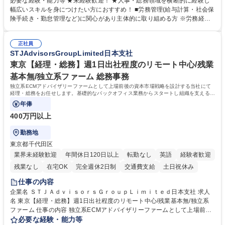
必要な経験・能力等 ★未経験歓迎！ ★人事・総務領域を横断的に経験し
計算、社会保険対応、福利厚生管理、安全衛生、健康経営推進等をお任せ
幅広いスキルを身につけたい方におすすめ！ ■労務管理(給与計算・社会保
します。ご経験に応じて、休職者管理など、幅広く経験を積んでいただき
険手続き・勤怠管理など)に関心があり主体的に取り組める方 ※労務経験
ます。 ・将来的な広がり：総務・採用・教育・税務対応・経営企画等。
者は早期にご活躍いただけます。 ■チームで仕事を推進できる方■将来は
★メンバーがマンツーマンで丁寧に教えるため、ご経験が浅くても安心！
マネジメント職として活躍したい 【尚可】■人事、労務、採用、教育業務
幅広く経験を積みたい意欲がある方に最適な環境です。 募集職種 【総
正社員
のご経験 ■労務管理（給与計算・社会保険手続き・勤怠管理など）の経験
STJAdvisorsGroupLimited日本支社
務・人事】未経験歓迎/日立グループ/組織運営を支えるゼネラリストを目
■衛生管理者の資格をお持ちの方 学歴・資格 学歴：大学院 大学 高専 短大
指す
専修学校 高校 語学力： 資格：
東京【経理・総務】週1日出社程度のリモート中心/残業
基本無/独立系ファーム 総務事務
独立系ECMアドバイザリーファームとして上場前後の資本市場戦略を設計する当社にて
経理・総務をお任せします。基礎的なバックオフィス業務からスタートし組織を支える専
任担当として広く活躍できる環境です。
年俸
400万円以上
勤務地
東京都千代田区
業界未経験歓迎
年間休日120日以上
転勤なし
英語
経験者歓迎
残業なし
在宅OK
完全週休2日制
交通費支給
土日祝休み
仕事の内容
企業名 ＳＴＪＡｄｖｉｓｏｒｓＧｒｏｕｐＬｉｍｉｔｅｄ日本支社 求人
名 東京【経理・総務】週1日出社程度のリモート中心/残業基本無/独立系
ファーム 仕事の内容 独立系ECMアドバイザリーファームとして上場前後
の資本市場戦略を設計する当社にて経理・総務をお任せします。基礎的な
必要な経験・能力等