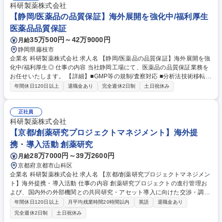
科研製薬株式会社
【静岡/医薬品の品質保証】海外展開を強化中/福利厚生
医薬品品質保証
35万500円～42万9000円
月給
静岡県藤枝市
企業名 科研製薬株式会社 求人名 【静岡/医薬品の品質保証】海外展開を強
化中/福利厚生◎ 仕事の内容 当社静岡工場にて、医薬品の品質保証業務を
お任せいたします。 【詳細】■GMP等の規制/査察対応 ■分析法技術移転の
移転先としての業務 ■試験検査に関わる記録類の作成/確認/承認 ■各種安定
年間休日120日以上
退職金あり
完全週休2日制
土日祝休み
性試験の計画/報告 ■逸脱管理/規格外試験結果(OOS)/トレンド外結果(OOT)
調査/変更管理 等の各種GMP文書の作成/確認/承認 ■規制等の教育/訓練の
推進 ■試験検査機器の維持管理 募集職種 【静岡/医薬品の品質保証】海外
正社員
展開を強化中/福利厚生◎
科研製薬株式会社
【京都/創薬研究プロジェクトマネジメント】海外提
携・導入活動 創薬研究
28万7000円～39万2600円
月給
京都府京都市山科区
企業名 科研製薬株式会社 求人名 【京都/創薬研究プロジェクトマネジメン
ト】海外提携・導入活動 仕事の内容 創薬研究プロジェクトの進行管理お
よび、国内外の外部機関との共同研究・アセット導入に向けた交渉・調整
業務を担当します。新薬創出の司令塔として、開発の最上流工程をリード
年間休日120日以上
月平均残業時間20時間以内
英語
退職金あり
する役割です。 創薬研究ステージにおけるプロジェクトマネジメント業務
完全週休2日制
土日祝休み
全般を担います。研究計画の立案・進捗管理に加え、オープンイノベーシ