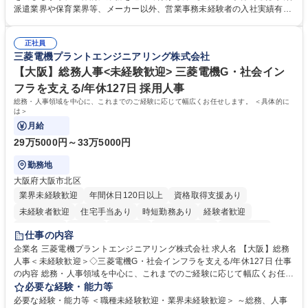
れているため、スムーズに仕事に慣れることができる環境です。また、
派遣業界や保育業界等、メーカー以外、営業事務未経験者の入社実績有
「チームで成果を出す文化」があり、良いやり方を積極的に共有しながら
【当社の事務職について】単なる事務ではなく主体性を発揮したサポート
常に改善を目指す風土のため、安心して業務に取り組んでいただけます。
により、キーエンスの付加価値向上に貢献します。ベースの定型業務に加
募集職種 【大阪・京都・滋賀】営業事務 ※未経験可
正社員
えて、お客様や社員の状況に合わせ、能動的なサポート、改善の動きも期
三菱電機プラントエンジニアリング株式会社
待され。組織を支えるスペシャリストとして、チームに貢献し、結果的に
社員から頼られる存在になることができます。平均19:30の退勤以降の業
【大阪】総務人事<未経験歓迎> 三菱電機G・社会イン
務の持ち帰りも禁止されており、メリハリのある働き方となります。 学
フラを支える/年休127日 採用人事
歴・資格 学歴：大学院 大学 高専 短大 語学力： 資格：
総務・人事領域を中心に、これまでのご経験に応じて幅広くお任せします。 ＜具体的に
は＞
月給
29万5000円～33万5000円
勤務地
大阪府大阪市北区
業界未経験歓迎
年間休日120日以上
資格取得支援あり
未経験者歓迎
住宅手当あり
時短勤務あり
経験者歓迎
退職金あり
在宅OK
賞与あり
完全週休2日制
交通費支給
仕事の内容
駅近5分以内
土日祝休み
服装自由
寮・社宅あり
食事補助あり
企業名 三菱電機プラントエンジニアリング株式会社 求人名 【大阪】総務
人事＜未経験歓迎＞◇三菱電機G・社会インフラを支える/年休127日 仕事
の内容 総務・人事領域を中心に、これまでのご経験に応じて幅広くお任せ
します。 ＜具体的には＞ ・総務/人事労務（給与・社保・勤怠管理など）
必要な経験・能力等
・採用・教育研修 ・福利厚生運用 など ※基本的には事務所勤務ですが、
必要な経験・能力等 ＜職種未経験歓迎・業界未経験歓迎＞ ～総務、人事