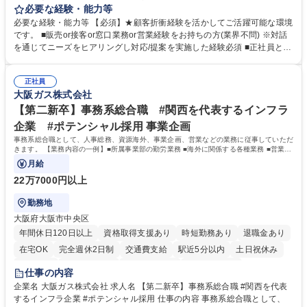
事していただきます。 ■窓口/後方/ロビーにて事務手続等の受付・オペレ
必要な経験・能力等
ーション、お客様対応 ■窓口にて、ご来店された個人のお客様に対して金
必要な経験・能力等 【必須】★顧客折衝経験を活かしてご活躍可能な環境
融商品のご提案 ■効率的な事務運用の検討・構築等 ≪業務紹介：ご応募前
です。 ■販売or接客or窓口業務or営業経験をお持ちの方(業界不問) ※対話
に必ずご覧ください≫ ※記事 https://www.mysite.bk.mufg.jp/career/circle/
を通じてニーズをヒアリングし対応/提案を実施した経験必須 ■正社員とし
article17/ ※動画 https://youtu.be/H-S7HaJqqbg 募集職種 【東京都】本支
ての就業経験1年以上 【歓迎】■金融業界での就業経験■銀行での預金為替
店の窓口業務(事務手続受付/資産運用提案)/後方事務/ロビー応対
事務経験 ■金融商品の提案・販売経験 ≪魅力≫研修やOJT環境が整ってい
正社員
るので安心して入行いただけます。 幅広いキャリアの選択肢があり、公募
大阪ガス株式会社
や社内副業等を活用し、 一人ひとりが挑戦できるカルチャーが浸透してい
ます。 学歴・資格 学歴：大学院 大学 高専 短大 専修学校 高校 語学力：
【第二新卒】事務系総合職 #関西を代表するインフラ
資格：
企業 #ポテンシャル採用 事業企画
事務系総合職として、人事総務、資源海外、事業企画、営業などの業務に従事していただ
きます。 【業務内容の一例】■所属事業部の勤労業務 ■海外に関係する各種業務 ■営業部
門の企画スタッフ、ルート営業
月給
22万7000円以上
勤務地
大阪府大阪市中央区
年間休日120日以上
資格取得支援あり
時短勤務あり
退職金あり
在宅OK
完全週休2日制
交通費支給
駅近5分以内
土日祝休み
服装自由
第二新卒歓迎
寮・社宅あり
食事補助あり
仕事の内容
企業名 大阪ガス株式会社 求人名 【第二新卒】事務系総合職 #関西を代表
するインフラ企業 #ポテンシャル採用 仕事の内容 事務系総合職として、