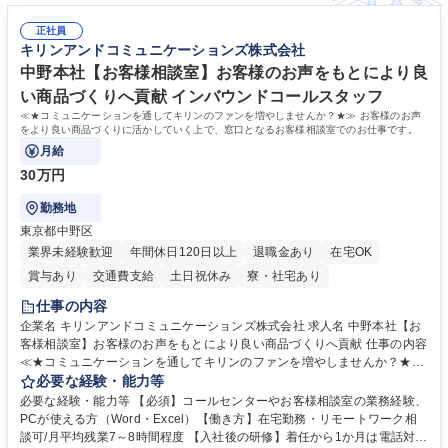
正社員
キリンアンドコミュニケーションズ株式会社
中野本社【お客様相談室】お客様のお声をもとにより良
い商品づくりへ貢献 インバウンドコールスタッフ
≪★コミュニケーションを通してキリンのファンを増やしませんか？★≫ お客様のお声
をより良い商品づくりに活かしていく上で、窓口となるお客様相談室でのお仕事です。
月給
30万円
勤務地
東京都中野区
業界未経験歓迎
年間休日120日以上
退職金あり
在宅OK
賞与あり
交通費支給
土日祝休み
寮・社宅あり
仕事の内容
企業名 キリンアンドコミュニケーションズ株式会社 求人名 中野本社【お
客様相談室】お客様のお声をもとにより良い商品づくりへ貢献 仕事の内容
≪★コミュニケーションを通してキリンのファンを増やしませんか？★≫
お客様のお声をより良い商品づくりに活かしていく上で、窓口となるお客
必要な経験・能力等
様相談室でのお仕事です。 日々お客様からいただくキリングループへのご
必要な経験・能力等 【必須】コールセンターやお客様相談室の業務経験、
意見を、企業活動に活かしています。お客様からの声に迅速かつ誠意をも
PCが使える方（Word・Excel）【働き方】在宅勤務・リモートワーク相
って対応、情報提供するとともにグループ内活動に反映しています。 【具
談可/月平均残業7～8時間程度 【入社後の研修】着任から1か月は電話対応