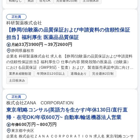
転勤なし
英語
在宅OK
完全週休2日制
土日祝休み
【具体的には】担当サプライヤーの技術や製品を理解し、国内顧客の課題
に合わせて提案。見積作成、納期調整、品質対応に加え、海外本国と英語
を使用した会議や、新規参入に向けた戦略立案も担います。 【働き方】基
正社員
本的には在宅・客先での勤務となり、個人での裁量は非常に大きいです。
科研製薬株式会社
週1回チームで、月1回全社で進捗の確認を行い計画から遅滞がないか確
【静岡/治験薬の品質保証および申請資料の信頼性保証
認。裁量は大きいですが、個人任せにはしない働き方です。 募集職種 名
担当】福利厚生 医薬品品質保証
古屋/海外営業｜英語力を生かす/海外出張有/直行直帰・在宅OK/年休130日
33万3900円～39万2600円
月給
静岡県藤枝市
企業名 科研製薬株式会社 求人名 【静岡/治験薬の品質保証および申請資料
の信頼性保証担当】福利厚生◎ 仕事の内容 開発段階の医薬品（治験薬）
における品質保証（GMP対応・監査）および、製造販売承認申請に向けた
CMC資料（CTD等）の信頼性保証業務を担当。新薬創出の最終工程を支
業界未経験歓迎
年間休日120日以上
退職金あり
完全週休2日制
える重要な役割です。 治験薬GMPに基づく製造・試験記録の照査、委託
土日祝休み
先監査、変更・逸脱管理、SOP整備等を担当。また、承認申請資料（CT
D/DMF）と生データの整合性を確認する信頼性保証業務（日英）も行いま
す。社内外の関係部門と連携し、開発プロジェクトを品質面から推進しま
正社員
す。将来的にはDX推進や業務効率化にも携わっていただきます。 募集職
株式会社ZANA CORPORATION
種 【静岡/治験薬の品質保証および申請資料の信頼性保証担当】福利厚生
東京/戦略コンサル|英語力を生かす/年休130日/直行直
◎
帰・在宅OK/年収600万~ 自動車/輸送機器法人営業
600万円～800万円
年俸
東京都中央区
企業名 株式会社ＺＡＮＡ ＣＯＲＰＯＲＡＴＩＯＮ 求人名 東京/戦略コンサ