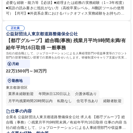
バックオフィス業務からスタートし組織を支える専任担当として広く活躍
必要な経験・能力等 【必須】■経理または総務の実務経験（1～3年程度）
できる環境です。 ■日常経理、月次および年次決算サポート業務 ■本国
■英語の読み書きに抵抗がない方（高校卒業レベル。AI翻訳ツールの使用
（グローバル）との英文メール対応（AI翻訳ツール等を使用しての対応で
可）【尚可】■外資系企業におけるバックオフィス実務経験をお持ちの方
問題ございません） ■オフィス環境整備、郵便物の発送・受取等の総務業
【必須・尚可要件】簿記などの特別な資格や、TOEIC等のスコアは求めて
務全般 ■その他バックオフィス関連サポート ※ご経験に合わせて無理なく
おりません。日々の事務処理を丁寧かつ正確に行える方を歓迎します。
業務をお任せします。残業も基本的には発生せず、ご自身のペースで業務
正社員
【働き方について】現在は週4日程度の在宅勤務を実施しており、ワーク
公益財団法人東京都道路整備保全公社
を進めやすく定着率の高い環境です。 募集職種 東京【経理・総務】週1日
ライフバランスを重視する方に最適な環境です（フルリモートも面接で相
出社程度のリモート中心/残業基本無/独立系ファーム
談可）。【求める人物像】幅広いバックオフィス業務に柔軟に対応でき、
【都庁グループ】総合職(事務) 残業月平均9時間未満/有
社内外と円滑にコミュニケーションを取りながら業務を推進できる方 学
給年平均16日取得 一般事務
歴・資格 学歴：大学院 大学 高専 短大 専修学校 高校 語学力： 資格：
当社の総合職として、ジョブローテーションによる人事経理部門や収益事業等のフロント
部門の部署等幅広い部署での業務をお任せいたします。研修制度やキャリア支援が充実し
ております！ ※下記業務詳細
月給
22万1500円～30万円
勤務地
東京都新宿区
業界未経験歓迎
年間休日120日以上
介護休暇あり
月平均残業時間20時間以内
転勤なし
住宅手当あり
経験者歓迎
研修あり
退職金あり
賞与あり
完全週休2日制
交通費支給
仕事の内容
駅近5分以内
資格取得手当あり
食事補助あり
企業名 公益財団法人東京都道路整備保全公社 求人名 【都庁グループ】総
合職（事務）◇残業月平均9時間未満／有給年平均16日取得 仕事の内容 当
社の総合職として、ジョブローテーションによる人事経理部門や収益事業