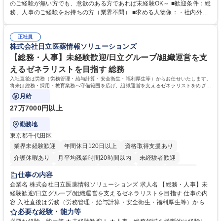
採用や教育等の業務内容により、関西圏以外への日帰り・宿泊を伴う国内
のご経験が無い方でも、意欲のある方であれば未経験OK～ ■歓迎条件：総
出張もございます。 ※担当業務を持ちつつ、お互いに助け合いながら、総
務、人事のご経験をお持ちの方（業界不問） ■求める人物像：・社内外の
務部という組織として協力しながら進める体制です。 募集職種 【大阪】
関係各部門との調整を率先して行い、業務を円滑に遂行できる協調性やコ
総務人事＜未経験歓迎＞◇三菱電機G・社会インフラを支える/年休127日
ミュニケーション能力を持っている方 ・人事総務領域に興味がありゼネラ
正社員
リスト志向をお持ちの方 学歴・資格 学歴：大学院 大学 語学力： 資格：
株式会社日立医薬情報ソリューションズ
【総務・人事】未経験歓迎/日立グループ/組織運営を支
えるゼネラリストを目指す 総務
入社直後は労務（労務管理・給与計算・安全衛生・福利厚生等）からお任せいたします。
将来は総務・採用・教育業務へ守備範囲を広げ、組織運営を支えるゼネラリストをめざせ
ます。
月給
27万7000円以上
勤務地
東京都千代田区
業界未経験歓迎
年間休日120日以上
資格取得支援あり
介護休暇あり
月平均残業時間20時間以内
未経験者歓迎
住宅手当あり
時短勤務あり
退職金あり
在宅OK
賞与あり
仕事の内容
育休あり
完全週休2日制
交通費支給
土日祝休み
寮・社宅あり
企業名 株式会社日立医薬情報ソリューションズ 求人名 【総務・人事】未
経験歓迎/日立グループ/組織運営を支えるゼネラリストを目指す 仕事の内
容 入社直後は労務（労務管理・給与計算・安全衛生・福利厚生等）からお
任せいたします。将来は総務・採用・教育業務へ守備範囲を広げ、組織運
必要な経験・能力等
営を支えるゼネラリストをめざせます。 ・初期業務：労働時間管理、給与