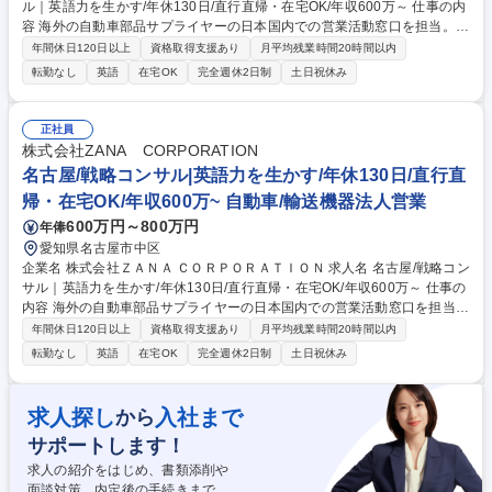
ル｜英語力を生かす/年休130日/直行直帰・在宅OK/年収600万～ 仕事の内
容 海外の自動車部品サプライヤーの日本国内での営業活動窓口を担当。日
本の自動車産業に対して、製品を活用した改善策の提案から営業までを一
年間休日120日以上
資格取得支援あり
月平均残業時間20時間以内
貫して行い事業拡大をサポートします。 【具体的には】担当サプライヤー
転勤なし
英語
在宅OK
完全週休2日制
土日祝休み
の技術や製品を理解し、国内顧客の課題に合わせて提案。見積作成、納期
調整、品質対応に加え、海外本国と英語を使用した会議や、新規参入に向
けた戦略立案も担います。 【働き方】基本的には在宅・客先での勤務とな
正社員
り、個人での裁量が非常に大きいです。週1回チームで、月1回全社で進捗
株式会社ZANA CORPORATION
の確認を行い計画から遅滞がないか確認。裁量は大きいですが、個人任せ
名古屋/戦略コンサル|英語力を生かす/年休130日/直行直
にはしない働き方です。 募集職種 東京/戦略コンサル｜英語力を生かす/年
帰・在宅OK/年収600万~ 自動車/輸送機器法人営業
休130日/直行直帰・在宅OK/年収600万～
600万円～800万円
年俸
愛知県名古屋市中区
企業名 株式会社ＺＡＮＡ ＣＯＲＰＯＲＡＴＩＯＮ 求人名 名古屋/戦略コン
サル｜英語力を生かす/年休130日/直行直帰・在宅OK/年収600万～ 仕事の
内容 海外の自動車部品サプライヤーの日本国内での営業活動窓口を担当。
日本の自動車産業に対して、製品を活用した改善策の提案から営業までを
年間休日120日以上
資格取得支援あり
月平均残業時間20時間以内
一貫して行い事業拡大をサポートします。 【具体的には】担当サプライヤ
転勤なし
英語
在宅OK
完全週休2日制
土日祝休み
ーの技術や製品を理解し、国内顧客の課題に合わせて提案。見積作成、納
期調整、品質対応に加え、海外本国と英語を使用した会議や、新規参入に
向けた戦略立案も担います。 【働き方】基本的には在宅・客先での勤務と
求人探し
入社まで
から
なり、個人での裁量が非常に大きいです。週1回チームで、月1回全社で進
サポートします！
捗の確認を行い計画から遅滞がないか確認。裁量は大きいですが、個人任
せにはしない働き方です。 募集職種 名古屋/戦略コンサル｜英語力を生か
求人の紹介をはじめ、書類添削や
す/年休130日/直行直帰・在宅OK/年収600万～
面談対策、内定後の手続きまで