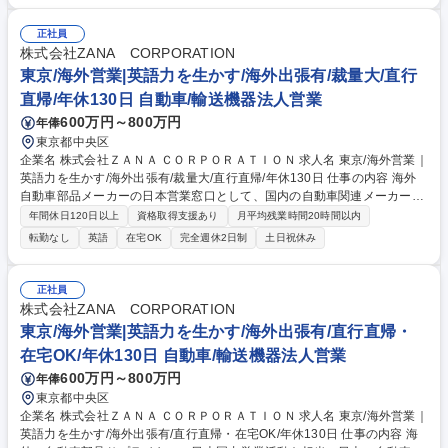
ョン推進のため、国内外のバイオベンチャーやアカデミア等の外部機関と
連携。共同研究の打診や有望なアセット（技術・候補物質）の導入（イン
正社員
ライセンス）に向けた探索、交渉、契約締結までの活動を主導します。 募
株式会社ZANA CORPORATION
集職種 【京都/創薬研究プロジェクトマネジメント】海外提携・導入活動
東京/海外営業|英語力を生かす/海外出張有/裁量大/直行
直帰/年休130日 自動車/輸送機器法人営業
600万円～800万円
年俸
東京都中央区
企業名 株式会社ＺＡＮＡ ＣＯＲＰＯＲＡＴＩＯＮ 求人名 東京/海外営業｜
英語力を生かす/海外出張有/裁量大/直行直帰/年休130日 仕事の内容 海外
自動車部品メーカーの日本営業窓口として、国内の自動車関連メーカーに
対する技術提案、プロジェクトマネジメント、海外本国との調整など、事
年間休日120日以上
資格取得支援あり
月平均残業時間20時間以内
業拡大に向けた営業活動全般を担います。 【具体的には】担当サプライヤ
転勤なし
英語
在宅OK
完全週休2日制
土日祝休み
ーの技術や製品を理解し、国内顧客の課題に合わせて提案。見積作成、納
期調整、品質対応に加え、海外本国と英語を使用した会議や、新規参入に
向けた戦略立案も担います。 【働き方】基本的には在宅・客先での勤務と
正社員
なり、個人での裁量が非常に大きいです。週1回チームで、月1回全社で進
株式会社ZANA CORPORATION
捗の確認を行い計画から遅滞がないか確認。裁量は大きいですが、個人任
東京/海外営業|英語力を生かす/海外出張有/直行直帰・
せにはしない働き方です。 募集職種 東京/海外営業｜英語力を生かす/海外
在宅OK/年休130日 自動車/輸送機器法人営業
出張有/裁量大/直行直帰/年休130日
600万円～800万円
年俸
東京都中央区
企業名 株式会社ＺＡＮＡ ＣＯＲＰＯＲＡＴＩＯＮ 求人名 東京/海外営業｜
英語力を生かす/海外出張有/直行直帰・在宅OK/年休130日 仕事の内容 海