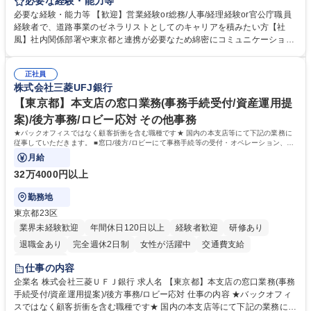
等のフロント部門の部署等幅広い部署での業務をお任せいたします。研修
必要な経験・能力等
制度やキャリア支援が充実しております！ ※下記業務詳細 【業務詳細】■
必要な経験・能力等 【歓迎】営業経験or総務/人事/経理経験or官公庁職員
管理部門：広報、人事、経理など当公社の運営に係る管理業務 ■収益部
経験者で、道路事業のゼネラリストとしてのキャリアを積みたい方【社
門：駐車場の新規開拓、管理運営、新宿駅西口広場の「イベントコーナ
風】社内関係部署や東京都と連携が必要なため綿密にコミュニケーション
ー」などの管理運営 ■道路部門：整備の急がれる骨格幹線道路や木造住宅
を図っています。 【業務の魅力】■幅広く携われる：総合職（事務）で
密集地域の特定整備路線の用地取得、道路に関する普及啓発事業、都内の
は、駐車場の管理運営や道路用地の取得、公益財団法人の中枢を担う管理
道路施設や道路工事現場の見学ツアー事業 ※入社後は上記いずれかの部門
正社員
部門など多岐に渡る業務を経験できます。 ■様々なプロジェクト：駐車場
株式会社三菱UFJ銀行
へ配属。※業務内容変更の範囲：会社の定める業務 募集職種 【都庁グル
事業の他、新宿駅西口広場内に設置された照明を兼ねた広告「ブライトサ
ープ】総合職（事務）◇残業月平均9時間未満／有給年平均16日取得
イン」の管理運営を行うなど、事業収益を生み出す活動を積極的に行って
【東京都】本支店の窓口業務(事務手続受付/資産運用提
います。 学歴・資格 学歴：大学院 大学 高専 短大 専修学校 高校 語学力：
案)/後方事務/ロビー応対 その他事務
資格：
★バックオフィスではなく顧客折衝を含む職種です★ 国内の本支店等にて下記の業務に
従事していただきます。 ■窓口/後方/ロビーにて事務手続等の受付・オペレーション、お
客様対応
月給
32万4000円以上
勤務地
東京都23区
業界未経験歓迎
年間休日120日以上
経験者歓迎
研修あり
退職金あり
完全週休2日制
女性が活躍中
交通費支給
土日祝休み
仕事の内容
企業名 株式会社三菱ＵＦＪ銀行 求人名 【東京都】本支店の窓口業務(事務
手続受付/資産運用提案)/後方事務/ロビー応対 仕事の内容 ★バックオフィ
スではなく顧客折衝を含む職種です★ 国内の本支店等にて下記の業務に従