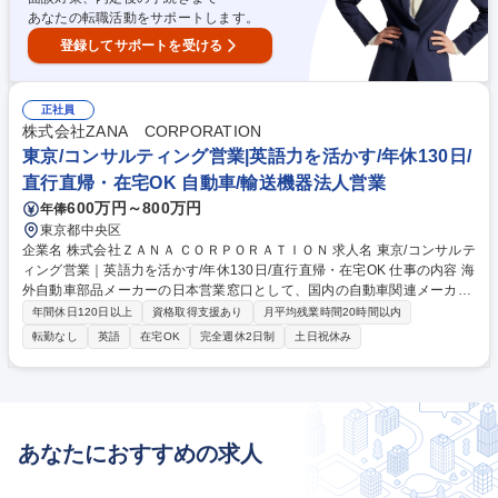
あなたの転職活動をサポートします。
登録してサポートを受ける
正社員
株式会社ZANA CORPORATION
東京/コンサルティング営業|英語力を活かす/年休130日/
直行直帰・在宅OK 自動車/輸送機器法人営業
600万円～800万円
年俸
東京都中央区
企業名 株式会社ＺＡＮＡ ＣＯＲＰＯＲＡＴＩＯＮ 求人名 東京/コンサルテ
ィング営業｜英語力を活かす/年休130日/直行直帰・在宅OK 仕事の内容 海
外自動車部品メーカーの日本営業窓口として、国内の自動車関連メーカー
に対する技術提案、プロジェクト管理、本国との調整など、事業拡大に向
年間休日120日以上
資格取得支援あり
月平均残業時間20時間以内
けた営業活動全般を担います。 【具体的には】担当サプライヤーの技術や
転勤なし
英語
在宅OK
完全週休2日制
土日祝休み
製品を理解し、国内顧客の課題に合わせて提案。見積作成、納期調整、品
質対応に加え、海外本国と英語を使用した会議や、新規参入に向けた戦略
立案も担います。 【働き方】基本的には在宅・客先での勤務となり、個人
での裁量が非常に大きいです。週1回チームで、月1回全社で進捗の確認を
行い計画から遅滞がないか確認。裁量は大きいですが、個人任せにはしな
あなたにおすすめの求人
い働き方です。 募集職種 東京/コンサルティング営業｜英語力を活かす/年
休130日/直行直帰・在宅OK