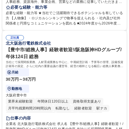
人事総務、資源海外、事業企画、営業などの業務に従事していただきま
す。 【業務内容の一例】■所属事業部の勤労業務 ■海外に関係する各種業
必要な経験・能力等
務 ■営業部門の企画スタッフ、ルート営業 【キャリアパス】入社後の配属
必要な経験・能力等 ★当社でご活躍期待できるポテンシャルを有している
ポジションで一定期間ご活躍頂いた後、本人の適性及び将来のキャリアを
方 【人物像】・ロジカルシンキングで物事を捉えられる ・社内及び社外
鑑みてジョブローテーションを行います。 【育成】OJTでの現場育成や研
関係者と円滑なコミュニケーションを図れる ■2024年度から2026年度ま
修カリキュラムを通じて、Daigasグループの業務で必要となる知識につい
での3ヵ年を対象とする「Daigasグループ中期経営計画2026」を策定しま
て学んでいただきます。 募集職種 【第二新卒】事務系総合職 #関西を代
した。https://www.osakagas.co.jp/company/press/pr2024/1777576_564
表するインフラ企業 #ポテンシャル採用
正社員
72.html ■エネルギーセキュリティの不安定化や気候変動による自然災害の
北大阪急行電鉄株式会社
甚大化など、これまで以上に社会課題解決の重要性が高まっています。
「未来の日常」の創造に向けて持続可能な社会の実現に貢献してまいりま
【豊中市/総務人事】経験者歓迎!/阪急阪神HDグループ/
す。 学歴・資格 学歴：大学院 大学 語学力： 資格：
年休124日 総務
当社にて採用関係業務、人材育成業務を中心に、中期経営計画・予算等の管理、設備投資
計画等の策定、さらに社内の重要会議の運営等、経営の根幹となる幅広い総務人事業務全
般を担当していただきます。
月給
30万円～38万円
勤務地
大阪府豊中市
業界未経験歓迎
年間休日120日以上
資格取得支援あり
月平均残業時間20時間以内
転勤なし
経験者歓迎
駅ナカ
退職金あり
完全週休2日制
交通費支給
駅近5分以内
仕事の内容
土日祝休み
服装自由
昼食補助あり
食事補助あり
企業名 北大阪急行電鉄株式会社 求人名 【豊中市/総務人事】経験者歓迎！/