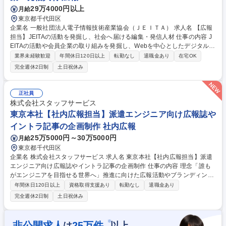
29万4000円以上
月給
東京都千代田区
企業名 一般社団法人電子情報技術産業協会（ＪＥＩＴＡ） 求人名 【広報
担当】JEITAの活動を発掘し、社会へ届ける編集・発信人材 仕事の内容 J
EITAの活動や会員企業の取り組みを発掘し、Webを中心としたデジタルチ
ャネルを活用して社会へ発信する業務をお任せします。 JEITAには、AI、
業界未経験歓迎
年間休日120日以上
転勤なし
退職金あり
在宅OK
半導体、GX、デジタル政策、スタートアップ連携など、日本の産業競争
完全週休2日制
土日祝休み
力に関わる多様な活動があります。本ポジションでは、それらの活動の中
から社会に伝えるべきテーマを発掘し、企画・取材・編集・発信まで一貫
して担っていただきます。 ※具体的な業務内容は備考欄を参照ください。
正社員
募集職種 【広報担当】JEITAの活動を発掘し、社会へ届ける編集・発信人
株式会社スタッフサービス
材
東京本社【社内広報担当】派遣エンジニア向け広報誌や
イントラ記事の企画制作 社内広報
25万5000円～30万5000円
月給
東京都千代田区
企業名 株式会社スタッフサービス 求人名 東京本社【社内広報担当】派遣
エンジニア向け広報誌やイントラ記事の企画制作 仕事の内容 理念「誰も
がエンジニアを目指せる世界へ」推進に向けた広報活動やブランディング
を強化のため、派遣エンジニア向け広報誌やイントラ記事作成を中心に、
年間休日120日以上
資格取得支援あり
転勤なし
退職金あり
取材・イベント企画など広報・宣伝業務全般をお任せします。 ・社内広報
完全週休2日制
土日祝休み
誌の作成（月1回/常用型派遣で勤務する派遣エンジニア向け） ・社内イン
トラネット記事の作成（月3回程度） ・従業員に対する事業方針や施策の
広報活動 ・広報・宣伝全般（取材・問合せ対応、イベント企画・実施等）
※
非公開求人
25
万件
は
以上