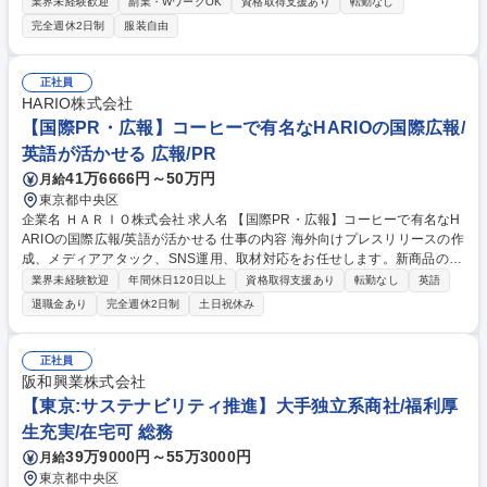
当いただきます。 ■広報やIR戦略の策定と推進 ■プレスリリースの企画実
業界未経験歓迎
副業・WワークOK
資格取得支援あり
転勤なし
行と取材対応 ■機関投資家等とのコミュニケーション推進 ■決算説明資料
完全週休2日制
服装自由
など各種IRツールの企画作成 【仕事の魅力】上場直後という変革期の中
で、経営層と非常に近い距離で企業価値やブランド向上にダイレクトに貢
献できる環境です。社会やメディア、資本市場との接点を開拓し独自のキ
正社員
ャリアを構築できます。 募集職種 【広報・IR担当】新規上場の成長期／
HARIO株式会社
経営直下の裁量有
【国際PR・広報】コーヒーで有名なHARIOの国際広報/
英語が活かせる 広報/PR
41万6666円～50万円
月給
東京都中央区
企業名 ＨＡＲＩＯ株式会社 求人名 【国際PR・広報】コーヒーで有名なH
ARIOの国際広報/英語が活かせる 仕事の内容 海外向けプレスリリースの作
成、メディアアタック、SNS運用、取材対応をお任せします。新商品のメ
ディア露出を図るためのメディアへの展開を担う業務です。 ＜業務の割合
業界未経験歓迎
年間休日120日以上
資格取得支援あり
転勤なし
英語
＞ ■メディアリレーション、SNS運用：70％ ■リリース作成、資料作成、
退職金あり
完全週休2日制
土日祝休み
ホームページ更新：30％ ＜将来的に任せたい業務＞ ■広報戦略立案と実行
募集職種 【国際PR・広報】コーヒーで有名なHARIOの国際広報/英語が活
かせる
正社員
阪和興業株式会社
【東京:サステナビリティ推進】大手独立系商社/福利厚
生充実/在宅可 総務
39万9000円～55万3000円
月給
東京都中央区