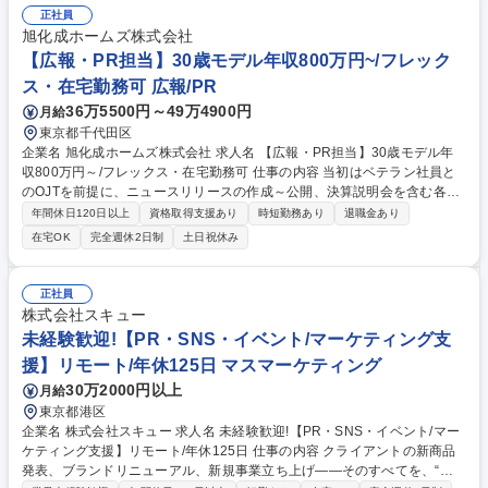
会・投資主総会・投資委員会の運営業務を中心に担当します。 入社後は増
正社員
資に伴う資金調達やエクイティストーリーの企画、各種会議の運営など実
旭化成ホームズ株式会社
務を通じREITビジネスの全体像を把握。将来的にはデットファイナンスや
【広報・PR担当】30歳モデル年収800万円~/フレック
決算・財務諸表作成、予算管理などミドル・バックオフィス全般へ幅広く
ス・在宅勤務可 広報/PR
関わることが可能です。 募集職種 【京橋】リート（REIT）に係る開示Ｉ
36万5500円～49万4900円
月給
Ｒ・機関運営業務（非管理職）
東京都千代田区
企業名 旭化成ホームズ株式会社 求人名 【広報・PR担当】30歳モデル年
収800万円～/フレックス・在宅勤務可 仕事の内容 当初はベテラン社員と
のOJTを前提に、ニュースリリースの作成～公開、決算説明会を含む各種
報道向けイベントの企画～開催、日常の報道等からの問い合わせ対応、お
年間休日120日以上
資格取得支援あり
時短勤務あり
退職金あり
よびリスク対応などを行っていただきます。 【ニュースリリースの作成・
在宅OK
完全週休2日制
土日祝休み
公開】オリエンテーションの開催、リリースの素案作成～校了・公開作
業、公開後の問い合わせ対応、社内報記事作成・WEB社内報への掲載【報
道向けイベントの企画・運営】報道向けイベント企画、キックオフ～開催
正社員
までの段取りや当日運営、開催後の報道関係者へのフォロー【日常の報道
株式会社スキュー
関係ほか問い合わせ対応】報道関係者、業界団体や企業調査会社の問い合
未経験歓迎!【PR・SNS・イベント/マーケティング支
わせ対応、報道関係者の取材・撮影要請対応 募集職種 【広報・PR担当】
援】リモート/年休125日 マスマーケティング
30歳モデル年収800万円～/フレックス・在宅勤務可
30万2000円以上
月給
東京都港区
企業名 株式会社スキュー 求人名 未経験歓迎!【PR・SNS・イベント/マー
ケティング支援】リモート/年休125日 仕事の内容 クライアントの新商品
発表、ブランドリニューアル、新規事業立ち上げ――そのすべてを、“ニ