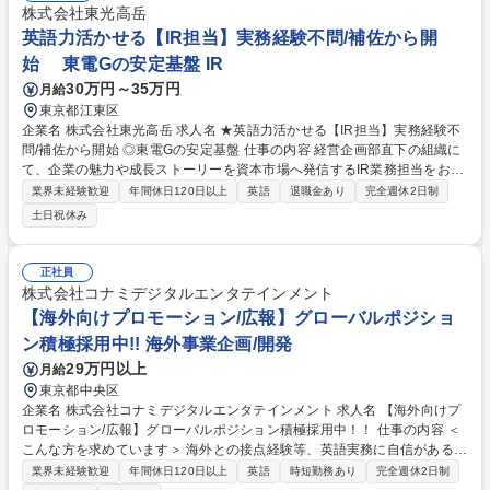
株式会社東光高岳
英語力活かせる【IR担当】実務経験不問/補佐から開
始 東電Gの安定基盤 IR
30万円～35万円
月給
東京都江東区
企業名 株式会社東光高岳 求人名 ★英語力活かせる【IR担当】実務経験不
問/補佐から開始 ◎東電Gの安定基盤 仕事の内容 経営企画部直下の組織に
て、企業の魅力や成長ストーリーを資本市場へ発信するIR業務担当をお任
せ。育成前提の採用で、IR経験がない方向けにOJT中心の丁寧なフォロー
業界未経験歓迎
年間休日120日以上
英語
退職金あり
完全週休2日制
アップ体制を整えています。 ■IR戦略および計画の立案 ■決算説明会資料
土日祝休み
の作成や説明会運営 ■適時開示対応（要否検討、資料作成、手続き） ■統
合報告書の作成 ■機関投資家等からのIR取材への対応 入社後は決算説明会
の運営や資料/議事録等の作成補佐からスタートし、当社のことを知っても
正社員
らいます。 募集職種 ★英語力活かせる【IR担当】実務経験不問/補佐から
株式会社コナミデジタルエンタテインメント
開始 ◎東電Gの安定基盤
【海外向けプロモーション/広報】グローバルポジショ
ン積極採用中!! 海外事業企画/開発
29万円以上
月給
東京都中央区
企業名 株式会社コナミデジタルエンタテインメント 求人名 【海外向けプ
ロモーション/広報】グローバルポジション積極採用中！！ 仕事の内容 ＜
こんな方を求めています＞ 海外との接点経験等、英語実務に自信がある方
であれば、他業界からのチャレンジも大歓迎。実際に異なる業界から転職
業界未経験歓迎
年間休日120日以上
英語
時短勤務あり
完全週休2日制
された方が数多く活躍 しているポジションです。これまで培ってきた実務