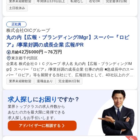
ュースになる設計”から伴走します。 【詳細】■PR戦略設計■プレスリリー
業界未経験歓迎
年間休日120日以上
転勤なし
在宅OK
完全週休2日制
ス等の報道機関向けの資料作成■メディアやインフルエンサー向けイベン
土日祝休み
トの企画・運営■POPUPイベントの企画■SNSアカウント運用■インフル
エンサー／KOLキャスティング 等 【担当ブランド一例】ユニクロ／H&M
／白馬岩岳マウンテンリゾート／アルペン／ジョンセンムル／乾燥さん 等
正社員
募集職種 未経験歓迎!【PR・SNS・イベント/マーケティング支援】リモー
株式会社OICグループ
ト/年休125日
丸の内【広報・ブランディング/Mgr】スーパー『ロピ
ア』/事業好調の成長企業 広報/PR
42万6000円～76万円
月給
東京都千代田区
企業名 株式会社ＯＩＣグループ 求人名 丸の内【広報・ブランディング/M
gr】スーパー『ロピア』/事業好調の成長企業 仕事の内容 ■急成長中のスー
パー『ロピア』等を展開する当社にて、広報担当として、40社以上のグル
ープ会社含めたグループ全体の広報業務をお任せします。 【詳細】■社内
業界未経験歓迎
退職金あり
完全週休2日制
外向けプレスリリースの企画立案、作成、配信 ■メディア対応(取材対応な
ど) ■広報/PR/ブランディング/マーケティング戦略策定と実行 ■イベント
(記者発表会/店舗撮影立会/食フェスなど)の企画・実行・調整 ■外部PR会
求人探し
お困り
に
ですか？
社との連携・ディレクション ■WEB/SNS(自社メディア)での情報発信 ■新
業界トップクラスの求人件数から
旧含むメディアとの関係性構築 ■インナーコミュニケーションの企画、実
あなたの力を最大限に発揮できる
行 募集職種 丸の内【広報・ブランディング/Mgr】スーパー『ロピア』/事
求人探しをお手伝いします。
業好調の成長企業
アドバイザーに相談する