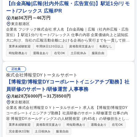
ートフォリオ分析・管理の企画・立案 ■気候変動モデルの構築、当該モデ
【白金高輪|広報(社内外広報・広告宣伝)】駅近1分/リモ
ルに基づくシナリオ分析・ストレステストの企画・立案 等 募集職種 【サ
ート/フレックス 広報/PR
ステナビリティに関わるリスク管理の企画業務】～業務未経験歓迎～
36万円～46万円
月給
東京都港区
企業名 フジテック株式会社 求人名 【白金高輪｜広報（社内外広報・広告
宣伝）】駅近1分/リモート/フレックス 仕事の内容 企業価値向上と認知拡
大に向け、当社の広報活動全般における企画から実行までを一貫して担当
します。プレスリリースの作成・配信、メディアや社内向け広報、広告宣
業界未経験歓迎
年間休日120日以上
資格取得支援あり
転勤なし
伝活動の立案など幅広くお任せします。 【具体的な業務】 ■プレスリリー
時短勤務あり
退職金あり
在宅OK
土日祝休み
服装自由
スの企画、作成、配信 ■メディアリレーションの構築、推進 ■インナーリ
レーション（社内広報） ■広告宣伝活動の立案、実行 ■ブランド浸透施策
の推進 【魅力】当社は国内だけでなく世界に事業展開するグローバル企業
正社員
です。企業ブランドのさらなる浸透や価値向上のため、社内外への発信を
株式会社博報堂DYトータルサポート
一気通貫で主導できる裁量の大きさが魅力のポジションです。 募集職種
【博報堂/博報堂DYコーポレートイニシアチブ勤務】社
【白金高輪｜広報（社内外広報・広告宣伝）】駅近1分/リモート/フレック
員研修のサポート/研修運営 人事事務
ス
28万6000円～31万8500円
月給
東京都港区
企業名 株式会社博報堂ＤＹトータルサポート 求人名 【博報堂/博報堂DY
コーポレートイニシアチブ勤務】社員研修のサポート/研修運営 仕事の内
容 博報堂DYホールディングスの人材開発室（約45名）の研修担当とし
て、新人研修・中堅研修・管理職研修等、広告業界ならではの専門研修を
業界未経験歓迎
資格取得支援あり
時短勤務あり
退職金あり
在宅OK
含むすべての研修に関わる業務を行っていただきます。新卒入社者の研修
完全週休2日制
土日祝休み
服装自由
運営、 OJT等のフォローアップ業務、その他ミドル、シニアや広告業界な