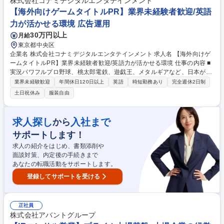
株式会社コナミデジタルエンタテインメント
画 ■株式市場からの意見の経営幹部・取締役会・関連部門へのフィードバ
【海外向けゲームタイトルPR】業界未経験者歓迎/英語
ック 募集職種 【IR】未経験(経理/コンサル･監査法人/金融調査/)からの挑
力が活かせる環境 広告運用
戦 ※在宅制度有
30万円以上
月給
東京都中央区
企業名 株式会社コナミデジタルエンタテインメント 求人名 【海外向けゲ
ームタイトルPR】業界未経験者歓迎/英語力が活かせる環境 仕事の内容 ■
実況パワフルプロ野球、桃太郎電鉄、遊戯王、メタルギアなど、日本が世
界に誇るゲームコンテンツを展開する当社製品の海外向けプロモーション
業界未経験歓迎
年間休日120日以上
英語
時短勤務あり
完全週休2日制
担当として、以下の業務をお任せします。 【詳細】■プレスリリースの作
土日祝休み
服装自由
成、配信 ■PRプランの策定、実行 ■メディアリレーションの構築と商品や
サービスの情報提供 ■イベントやインタビュー等の取材対応/調整 ■海外拠
点PR担当との連携 ★国内で制作したゲームコンテンツの海外配信が容易
求人探し
入社まで
から
となった今、市場のボーダレス化が進んでいます。当社では、人気のグロ
サポートします！
ーバルタイトルを複数抱えており、海外拠点との密な情報共有や連携は商
品を支える重要な要素です。 募集職種 【海外向けゲームタイトルPR】業
求人の紹介をはじめ、書類添削や
界未経験者歓迎/英語力が活かせる環境
面談対策、内定後の手続きまで
あなたの転職活動をサポートします。
登録してサポートを受ける
正社員
株式会社アバントグループ