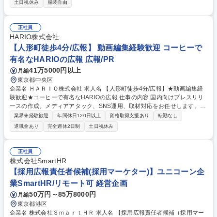
土日祝休み
服装自由
経験＋英語力を、KONAMIのグローバルビジネス拡大に活かしてくださ
い。 ＜主な業務内容＞※英語力を活かして、以下の業務を担当いただきま
す。 ・海外商品プロモーションにおけるサポート業務 ・海外展開におけ
正社員
るマーケティングおよび事業推進サポート全般 ・上記に関わる各種調整、
HARIO株式会社
通訳業務 募集職種 【海外向けプロモーション/広報】グローバルポジショ
【人形町徒歩4分/広報】 動画編集経験歓迎 コーヒーで
ン積極採用中！！
有名なHARIOの広報 広報/PR
41万5000円以上
月給
東京都中央区
企業名 ＨＡＲＩＯ株式会社 求人名 【人形町徒歩4分/広報】★動画編集経
験歓迎★コーヒーで有名なHARIOの広報 仕事の内容 国内向けプレスリリ
ースの作成、メディアアタック、SNS運用、取材対応をお任せします。メ
ディア向けの広報活動としてSNS・新聞・テレビ・雑誌・YOUTUBE等の
業界未経験歓迎
年間休日120日以上
資格取得支援あり
転勤なし
媒体を活用し、当社の商品をPRしていただきます。 【具体的な業務内
退職金あり
完全週休2日制
土日祝休み
容】 ■メディアリレーション、SNS運用：70％ ■リリース作成、資料作
成、ホームページ更新：30％ 募集職種 【人形町徒歩4分/広報】★動画編
集経験歓迎★コーヒーで有名なHARIOの広報
正社員
株式会社SmartHR
【採用広報責任者候補(採用マーケター)】ユニコーン企
業SmartHR/リモート可 経営企画
50万円～85万8000円
月給
東京都港区
企業名 株式会社ＳｍａｒｔＨＲ 求人名 【採用広報責任者候補（採用マー