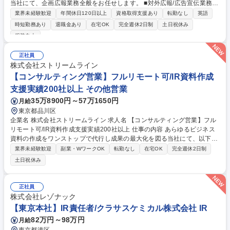
当社にて、企画広報業務全般をお任せします。 ■対外広報/広告宣伝業務
（コーポレートウェブサイトのリニューアル・運用保守管理、ニュースリ
業界未経験歓迎
年間休日120日以上
資格取得支援あり
転勤なし
英語
リースの作成）■ブランディング施策の立案支援・推進■サステナビリティ
時短勤務あり
退職金あり
在宅OK
完全週休2日制
土日祝休み
施策の立案・実行・進捗管理（住友商事グループの一員としての業務も含
服装自由
む）■産学連携、地域協働 ※英文を使用した広報活動もございます ※SNS
は運用しておりませんが、知識をお持ちの方は歓迎します 募集職種 【広
正社員
報】「食」のグローバル専門商社で社外広報/フレックス勤務
株式会社ストリームライン
【コンサルティング営業】フルリモート可/IR資料作成
支援実績200社以上 その他営業
35万8900円～57万1650円
月給
東京都品川区
企業名 株式会社ストリームライン 求人名 【コンサルティング営業】フル
リモート可/IR資料作成支援実績200社以上 仕事の内容 あらゆるビジネス
資料の作成をワンストップで代行し成果の最大化を図る当社にて、以下の
業務に携わっていただきます。 【取り扱いサービス】ビジネス資料作成代
業界未経験歓迎
副業・WワークOK
転勤なし
在宅OK
完全週休2日制
行サービス「バーチャルプランナー」 ■問合せ対応（ヒアリング～提案、
土日祝休み
見積り等） ■受注後の企画構成業務（お客様の課題・要件の整理、資料の
構成・文章等の検討、プロジェクト管理）などをお任せします。 ※既存・
新規半々（ほぼ100％インバウンド対応のため、課題解決に集中できま
正社員
す） ※平均5～10件程度のプロジェクトを担当。1PJTに対しコンサルテ
株式会社レゾナック
ィング営業1名とデザイナー1名程度が担当します。 募集職種 【コンサル
【東京本社】IR責任者/クラサスケミカル株式会社 IR
ティング営業】フルリモート可/IR資料作成支援実績200社以上
82万円～98万円
月給