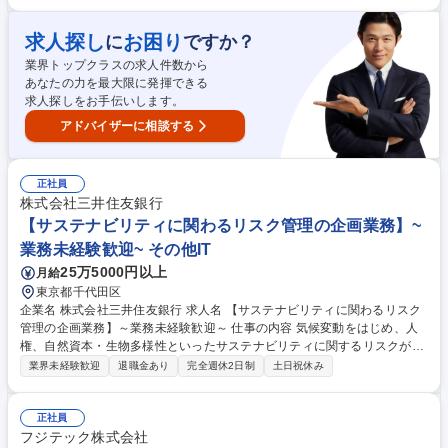
たします。 ■当社の持続的な成長と企業価値向上に向け、幅広い知識と経
験を活かし、積極的に取り組んでいただける方を歓迎いたします。 【業務
内容】■サステナビリティ推進における施策立案・実行フォロー ■サステ
求人探し
お困り
に
ですか？
ナビリティ推進委員会の議案作成・進行・委員のフォローアップ ■当社グ
業界トップクラスの求人件数から
ループのサステナビリティ戦略に基づくマテリアリティ特定プロセスの企
あなたの力を最大限に発揮できる
画・実行・管理、それに基づく具体的な目標設定とモニタリング 募集職種
求人探しをお手伝いします。
東京【総務(サステナビリティ推進)】創業350年の老舗専門商社/プライム
市場上場
アドバイザーに相談する
正社員
株式会社三井住友銀行
【サステナビリティに関わるリスク管理の企画業務】~
業務未経験歓迎~ その他IT
25万5000円以上
月給
東京都千代田区
企業名 株式会社三井住友銀行 求人名 【サステナビリティに関わるリスク
管理の企画業務】～業務未経験歓迎～ 仕事の内容 気候変動をはじめ、人
権、自然資本・生物多様性といったサステナビリティに関するリスクが当
行のグローバルなビジネスにどのような影響を与えるかについて、様々な
業界未経験歓迎
退職金あり
完全週休2日制
土日祝休み
アプローチから分析をし、それに対する全社的な リスク管理の枠組みを企
画・立案する業務です。 ≪開発グループ≫■リスク管理の枠組に関する企
画・立案 ■関連規程の整備 ■国内外当局規制および業界動向の調査・研究
正社員
≪企画グループ≫■Financed Emission（FE）の算定、FEを通じた与信ポ
フジテック株式会社