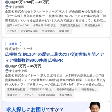
32万3760円～43万円
月給
東京都港区
企業名 株式会社ゼネラルパートナーズ 求人名 Web面接★社会貢献性◎
【社外広報】原則在宅勤務/土日祝休/年休125/フレックス 仕事の内容 「障
害者雇用」という社会課題をビジネスの力で解決する当社にて、社外広報
をお任せします。事業のメディア露出がそのまま社会全体のDE&I推進と
副業・WワークOK
年間休日120日以上
資格取得支援あり
時短勤務あり
なるため、「社会の偏見を変える当事者」としてご活躍いただけます。
在宅OK
完全週休2日制
土日祝休み
服装自由
【詳細】社会課題解決を目指す当社社外広報として、TV等の主要メディア
に向けた広報戦略の策定からメディア開拓、ナーチャリングまで一貫して
担います。単なるサービスPRに留まらず、多様な事業（就労支援や農業
正社員
等）のストーリーや独自調査データを各メディアの関心に合わせ企画提案
株式会社イトーキ
する裁量の大きな業務です。社会変革の当事者として認知や偏見を変えて
広報担当:約130年の歴史上最大のIT投資実施/年間メデ
いく、PRプロフェッショナルとしての手応えをダイレクトに実感できま
ィア掲載数約9000件超 広報/PR
す。 募集職種 Web面接★社会貢献性◎【社外広報】原則在宅勤務/土日祝
休/年休125/フレックス
27万円～45万円
月給
東京都中央区
企業名 株式会社イトーキ 求人名 広報担当：約130年の歴史上最大のIT投
資実施/年間メディア掲載数約9000件超 仕事の内容 創業130年超の歴史を
持つ大手オフィス家具メーカーの当社にてAI・IoT・データを絡めた新規
事業のローンチにより、昨年のメディア掲載数は約9000件となり、より
業界未経験歓迎
年間休日120日以上
資格取得支援あり
時短勤務あり
一層のメディア露出に向けて広報担当を募集。 ■業務詳細：社内外広報戦
退職金あり
在宅OK
完全週休2日制
土日祝休み
略の企画立案、メディア露出の企画・運営・オペレーション、メディア対
応、各種マスコミとのコミュニケーション窓口等をお任せする予定です。
■ポジションの魅力：メディアの注目度が高く、商材も多岐にわたるた
求人探し
お困り
に
ですか？
め、発信できるコンテンツが豊富、小規模なチームのため、企画から運営