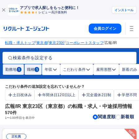
アプリで求人探しをもっと便利に！
インストール
レビュー高評価
無料
会員ログイン
/
/
/
/
転職・求人トップ
東京都
東京23区
コーポレートスタッフ
広報/IR
検索条件を設定する
勤務地
職種
年収
こだわり条件
雇用形態
新着のみ
1
1
こだわり条件の追加設定を忘れていませんか？
土日祝休み
年間休日120日以上
完全週休2日制
学歴不問
広報/IR 東京23区（東京都）の転職・求人・中途採用情報
570
件
関連度順
新着順
1
〜
100
件目を表示中
正社員