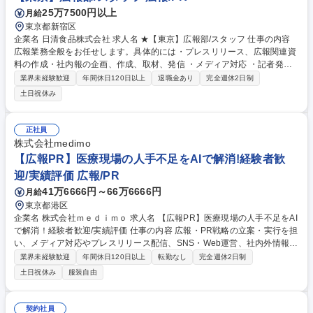
25万7500円以上
月給
東京都新宿区
企業名 日清食品株式会社 求人名 ★【東京】広報部/スタッフ 仕事の内容
広報業務全般をお任せします。具体的には・プレスリリース、広報関連資
料の作成・社内報の企画、作成、取材、発信 ・メディア対応 ・記者発表
会の企画運営 ・ウェブサイトのコンテンツ企画・制作、CMSによる 更
業界未経験歓迎
年間休日120日以上
退職金あり
完全週休2日制
新・管理 など 【業務詳細】 ■商品広報：商品やプロモーションに関するP
土日祝休み
R活動 ■コーポレート広報：経営戦略、事業活動、業績に関するPR活動 ■
WEB広報：ウェブサイトの企画立案・管理・運営 ■インターナル広報：社
内報 (冊子、ウェブ) の企画・制作 ■危機管理広報：リスク管理、情報収
正社員
集、メディア対応 ■イベント広報：社会貢献イベントの企画/運営 募集職
株式会社medimo
種 ★【東京】広報部/スタッフ
【広報PR】医療現場の人手不足をAIで解消!経験者歓
迎/実績評価 広報/PR
41万6666円～66万6666円
月給
東京都港区
企業名 株式会社ｍｅｄｉｍｏ 求人名 【広報PR】医療現場の人手不足をAI
で解消！経験者歓迎/実績評価 仕事の内容 広報・PR戦略の立案・実行を担
い、メディア対応やプレスリリース配信、SNS・Web運営、社内外情報発
信、イベント広報、効果測定まで一貫して推進していただきます。 【主な
業界未経験歓迎
年間休日120日以上
転勤なし
完全週休2日制
業務内容】 ■広報・PR戦略の企画・立案・実行■プレスリリース作成・配
土日祝休み
服装自由
信、メディアリレーション構築■メディア取材対応、記事掲載の推進■オウ
ンドメディア（ブログ・SNS等）の企画・運営■コーポレートサイトやブ
ランドに関する情報設計・更新■展示会・カンファレンス等の広報支援■社
契約社員