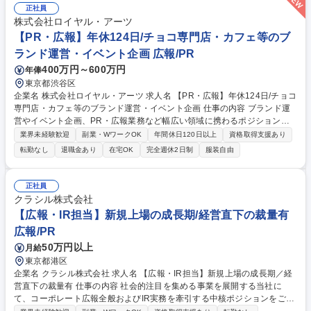
正社員
株式会社ロイヤル・アーツ
【PR・広報】年休124日/チョコ専門店・カフェ等のブ
ランド運営・イベント企画 広報/PR
400万円～600万円
年俸
東京都渋谷区
企業名 株式会社ロイヤル・アーツ 求人名 【PR・広報】年休124日/チョコ
専門店・カフェ等のブランド運営・イベント企画 仕事の内容 ブランド運
営やイベント企画、PR・広報業務など幅広い領域に携わるポジションで
す。多岐にわたるプロジェクトと連携しながら、社内外への発信や企画推
業界未経験歓迎
副業・WワークOK
年間休日120日以上
資格取得支援あり
進を行って頂きます。ブランドを動かす社内の中核人材です！ 【具体的に
転勤なし
退職金あり
在宅OK
完全週休2日制
服装自由
は】イベント企画・運営、広告企画、プレスリリース作成、メディア対応
などのPR・広報を担当頂きます。また、ブランドごとのコミュニケーシ
ョン設計、SNS・Webコンテンツの企画、撮影・展示・出版・空間づくり
正社員
に関わる進行管理など、プロジェクト全体を横断して関わっていただきま
クラシル株式会社
す。加えて、代表の海外ロケ手配など、プロジェクト推進に関わるサポー
【広報・IR担当】新規上場の成長期/経営直下の裁量有
ト業務も担当頂きます。 募集職種 【PR・広報】年休124日/チョコ専門
広報/PR
店・カフェ等のブランド運営・イベント企画
50万円以上
月給
東京都港区
企業名 クラシル株式会社 求人名 【広報・IR担当】新規上場の成長期／経
営直下の裁量有 仕事の内容 社会的注目を集める事業を展開する当社に
て、コーポレート広報全般およびIR実務を牽引する中核ポジションをご担