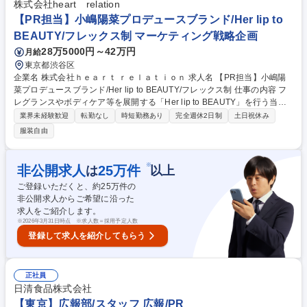
用：YouTubeおよびXの運用、戦略立案 ■クリエイティブ制作： HPの編
株式会社heart relation
集・修正・コンテンツ制作、動画編集■インナーブランディング： 社内報
【PR担当】小嶋陽菜プロデュースブランド/Her lip to
や社員向け動画の制作を通じた組織活性化 募集職種 【東京/広報・デジタ
BEAUTY/フレックス制 マーケティング戦略企画
ルマーケティング】DMG森精機グループ/残業約14時間/月★
28万5000円～42万円
月給
東京都渋谷区
企業名 株式会社ｈｅａｒｔ ｒｅｌａｔｉｏｎ 求人名 【PR担当】小嶋陽
菜プロデュースブランド/Her lip to BEAUTY/フレックス制 仕事の内容 フ
レグランスやボディケア等を展開する「Her lip to BEAUTY」を行う当社
にて、公式SNSコンテンツの企画や新商品撮影、インフルエンサーマーケ
業界未経験歓迎
転勤なし
時短勤務あり
完全週休2日制
土日祝休み
ティング、メディアリレーション等のPR業務全般を担い、 ブランドを盛
服装自由
り上げる役割をお任せします。 【詳細】■クリエイターと連携し、公式SN
Sコンテンツの企画 ■新商品や、SNSコンテンツ用の撮影 ■インフルエン
サーマーケティング ■新商品発売時の発表会運営やメディアキャラバン ■
※
非公開求人
25
万件
は
以上
オフライン、オンラインにおけるブランドPR戦略 ■メディアプラン策定、
ご登録いただくと、約
25
万件の
雑誌等のアドバタイジング案件の進行管理 ■ターゲットメディアへのアプ
非公開求人からご希望に沿った
ローチ 募集職種 【PR担当】小嶋陽菜プロデュースブランド/Her lip to BE
求人をご紹介します。
AUTY/フレックス制
※
2026年3月31日時点 ※求人数＝採用予定人数
登録して求人を紹介してもらう
正社員
日清食品株式会社
【東京】広報部/スタッフ 広報/PR