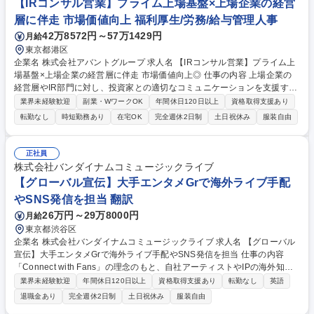
【IRコンサル営業】プライム上場基盤×上場企業の経営
層に伴走 市場価値向上 福利厚生/労務/給与管理人事
42万8572円～57万1429円
月給
東京都港区
企業名 株式会社アバントグループ 求人名 【IRコンサル営業】プライム上
場基盤×上場企業の経営層に伴走 市場価値向上◎ 仕事の内容 上場企業の
経営層やIR部門に対し、投資家との適切なコミュニケーションを支援する
「スポンサードリサーチサービス」の新規開拓・提案営業をお任せしま
業界未経験歓迎
副業・WワークOK
年間休日120日以上
資格取得支援あり
す。事業拡大期の中核メンバーとして活躍できる環境です。 【商材】上場
転勤なし
時短勤務あり
在宅OK
完全週休2日制
土日祝休み
服装自由
企業の事業内容や成長戦略を投資家へ届けるIRソリューション 【詳細】■
上場企業の経営企画部門やIR部門に対する新規開拓営業 ■課題ヒアリン
グ、提案資料や見積書の作成 ■スポンサードリサーチサービスの提案、商
正社員
談、クロージング ■既存顧客への追加提案や契約更新対応 ■社内外の関係
株式会社バンダイナムコミュージックライブ
者との調整や折衝、事務対応など。まずはサービスの拡販と顧客基盤の構
【グローバル宣伝】大手エンタメGrで海外ライブ手配
築に集中していただきます。 募集職種 【IRコンサル営業】プライム上場
やSNS発信を担当 翻訳
基盤×上場企業の経営層に伴走 市場価値向上◎
26万円～29万8000円
月給
東京都渋谷区
企業名 株式会社バンダイナムコミュージックライブ 求人名 【グローバル
宣伝】大手エンタメGrで海外ライブ手配やSNS発信を担当 仕事の内容
「Connect with Fans」の理念のもと、自社アーティストやIPの海外知名
度を向上させ、グローバル市場での需要拡大と各国ファンとの繋がりを創
業界未経験歓迎
年間休日120日以上
資格取得支援あり
転勤なし
英語
出していただくことがミッションです。 【具体的には】 ■海外ライブコー
退職金あり
完全週休2日制
土日祝休み
服装自由
ディネート（渡航・機材手配、ビザ取得、現地イベンター調整・対応等）