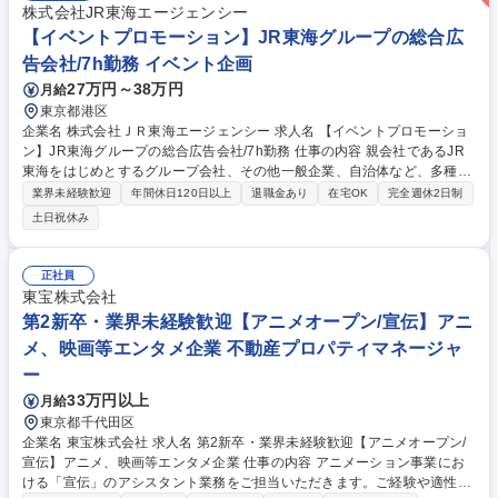
株式会社JR東海エージェンシー
【イベントプロモーション】JR東海グループの総合広
告会社/7h勤務 イベント企画
27万円～38万円
月給
東京都港区
企業名 株式会社ＪＲ東海エージェンシー 求人名 【イベントプロモーショ
ン】JR東海グループの総合広告会社/7h勤務 仕事の内容 親会社であるJR
東海をはじめとするグループ会社、その他一般企業、自治体など、多種多
様なクライアントと関わり、イベントプロモーションの企画・制作・実施
業界未経験歓迎
年間休日120日以上
退職金あり
在宅OK
完全週休2日制
までをリードしていただきます。 【事例紹介】当社は、「JR東海グルー
土日祝休み
プの仕事だけをしているのでは？」というイメージをよく持たれますが、
実は違います。クライアントや実施する施策に制限を持たない「総合広告
会社」です。JR東海グループ以外の企業や、地方自治体のコミュニケーシ
正社員
ョンなども手掛けています。下記URLより事例紹介をご覧ください！ http
東宝株式会社
s://www.jrta.co.jp/case2/?tab=0 募集職種 【イベントプロモーション】JR
第2新卒・業界未経験歓迎【アニメオープン/宣伝】アニ
東海グループの総合広告会社/7h勤務
メ、映画等エンタメ企業 不動産プロパティマネージャ
ー
33万円以上
月給
東京都千代田区
企業名 東宝株式会社 求人名 第2新卒・業界未経験歓迎【アニメオープン/
宣伝】アニメ、映画等エンタメ企業 仕事の内容 アニメーション事業にお
ける「宣伝」のアシスタント業務をご担当いただきます。ご経験や適性、