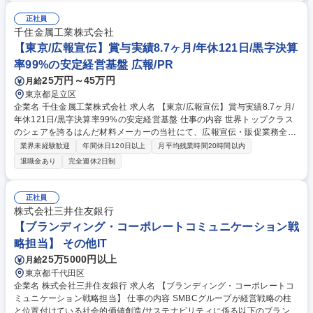
■公式SNS（X、Instagram等）を活用した多言語での情報告知・拡散 ■社
内資料・歌詞・宣伝物の翻訳およびローカライズ、海外取引先との会議や
正社員
イベント時の通訳 募集職種 【グローバル宣伝】大手エンタメGrで海外ラ
千住金属工業株式会社
イブ手配やSNS発信を担当
【東京/広報宣伝】賞与実績8.7ヶ月/年休121日/黒字決算
率99%の安定経営基盤 広報/PR
25万円～45万円
月給
東京都足立区
企業名 千住金属工業株式会社 求人名 【東京/広報宣伝】賞与実績8.7ヶ月/
年休121日/黒字決算率99%の安定経営基盤 仕事の内容 世界トップクラス
のシェアを誇るはんだ材料メーカーの当社にて、広報宣伝・販促業務全般
をご担当いただきます。当社の高い技術力や製品の魅力を発信し、ブラン
業界未経験歓迎
年間休日120日以上
月平均残業時間20時間以内
ド認知度の向上を牽引する重要な役割です。 【具体的には】 ■展示会関連
退職金あり
完全週休2日制
業務■カタログ企画・制作、外部制作会社との折衝■Webサイト企画(記事
作成、更新作業、コンテンツ企画など)■動画制作関連業務 (展示会発表用)
■販促ツール・ノベルティ企画■広告関連業務(各拠点の 広告関連のデザイ
正社員
ン制作、外部制作会社との折衝) 募集職種 【東京/広報宣伝】賞与実績8.7
株式会社三井住友銀行
ヶ月/年休121日/黒字決算率99%の安定経営基盤
【ブランディング・コーポレートコミュニケーション戦
略担当】 その他IT
25万5000円以上
月給
東京都千代田区
企業名 株式会社三井住友銀行 求人名 【ブランディング・コーポレートコ
ミュニケーション戦略担当】 仕事の内容 SMBCグループが経営戦略の柱
と位置付けている社会的価値創造/サステナビリティに係る以下のブランデ