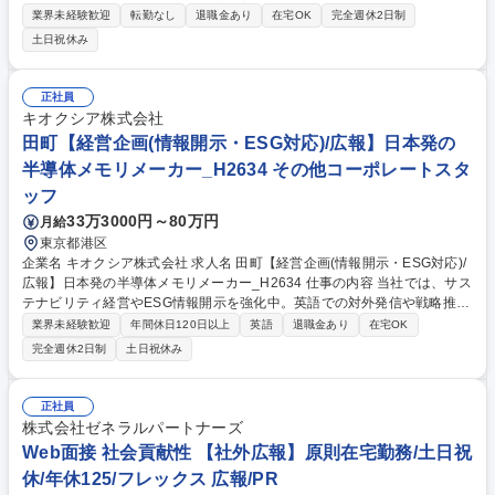
社・海外現地と連携しつつ、企画立案から実行までご自身で進めていただ
業界未経験歓迎
転勤なし
退職金あり
在宅OK
完全週休2日制
きます。 【詳細】■プレスリリースの企画・作成・配信■経営陣と連携し
土日祝休み
た情報発信戦略立案■メディア対応(各種メディア窓口対応、取材対応、記
者との関係構築)■自社取材対応(取材先同行、訪問)■自社メディア・SNS
(コーポレートサイト、Instagram)の企画・運用■会社パンフレット等の作
正社員
成■プレモーション関連(イベント・展示会等の企画運営サポート)■CV数等
キオクシア株式会社
の各種情報管理■社内広報(社内報、全社会議の企画運営など)■採用広報 募
田町【経営企画(情報開示・ESG対応)/広報】日本発の
集職種 広報・マーケティング リーダー◎グローバルIT企業/新ポジション
半導体メモリメーカー_H2634 その他コーポレートスタ
立ち上げ
ッフ
33万3000円～80万円
月給
東京都港区
企業名 キオクシア株式会社 求人名 田町【経営企画(情報開示・ESG対応)/
広報】日本発の半導体メモリメーカー_H2634 仕事の内容 当社では、サス
テナビリティ経営やESG情報開示を強化中。英語での対外発信や戦略推進
をリードし、企業価値と社会的信頼の向上に貢献するサステナビリティ推
業界未経験歓迎
年間休日120日以上
英語
退職金あり
在宅OK
進部の新メンバーを募集します。 【詳細】当社のサステナビリティ経営を
完全週休2日制
土日祝休み
社内外に発信し、企業価値向上に貢献する業務をお任せします。サステナ
ビリティレポートや統合報告書の企画・制作を中心に各種対外開示資料や
記事作成、ESG評価機関への対応、投資家とのコミュニケーションなどに
正社員
幅広く携わっていただきます（英語での対応を含む）。単なる資料作成に
株式会社ゼネラルパートナーズ
とどまらず、グローバルに発信していく、影響力の大きいポジションで
Web面接 社会貢献性 【社外広報】原則在宅勤務/土日祝
す。 募集職種 田町【経営企画(情報開示・ESG対応)/広報】日本発の半導
休/年休125/フレックス 広報/PR
体メモリメーカー_H2634