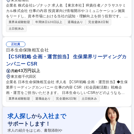
東京都港区
企業名 株式会社レゾナック 求人名 【東京本社】IR責任者／クラサスケミ
カル株式会社 仕事の内容 投資家向け情報開示やコミュニケーション施策
をリードし、資本市場における当社の認知・理解向上を担う役割です。 入
社後は、当社の事業・組織・IR方針について必要な情報を共有し、早期に
業界未経験歓迎
年間休日120日以上
退職金あり
完全週休2日制
キャッチアップいただきます。そのうえで、これまで培われた知見をもと
土日祝休み
に、速やかにIR業務をリードしていただきたいと考えています。 ＜やり甲
斐・魅力点＞ ・IR業務をリードし、資本市場との対話を通じて企業価値向
上に直接貢献できる点が大きな魅力です。経営陣と近い距離で、会社の成
正社員
長を外部に伝える重要な役割を担えます。 募集職種 【東京本社】IR責任
日本生命保険相互会社
者／クラサスケミカル株式会社
【CSR戦略 企画・運営担当】 生保業界リーディングカ
ンパニー CSR
43万円以上
月給
東京都千代田区
企業名 日本生命保険相互会社 求人名 【CSR戦略 企画・運営担当】◆生保
業界リーディングカンパニー 仕事の内容 CSR（社会貢献活動）戦略企
画・運営をご担当いただきます。 日本生命らしいCSRがどのようなもの
か、という戦略企画の上流からご担当いただきます。 【業務詳細】 ・社
業界未経験歓迎
退職金あり
完全週休2日制
土日祝休み
会的インパクト最大化に向けた、社会貢献活動の執行 ―全国の職員が講師
を行う「出前授業」「受入授業」 ―全役員・職員によるボランティア活動
等 ・社会貢献活動におけるインナーブランディング・アウターブランディ
求人探し
入社まで
から
ング戦略の企画・運営 ・社会貢献事業の新規開発 募集職種 【CSR戦略 企
サポートします！
画・運営担当】◆生保業界リーディングカンパニー
求人の紹介をはじめ、書類添削や