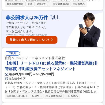
ィング・コーポレートコミュニケーション戦略企画立案・推進業務に従事
業界未経験歓迎
英語
退職金あり
完全週休2日制
土日祝休み
いただきます。 【詳細】■ブランディング・コーポレートコミュニケーシ
ョン戦略企画立案・推進 ■メディアアプローチ戦略立案・推進 ■Paid： T
V、Web、YouTube、新聞・雑誌、OOH ■Shared： SNS活用（Instagra
※
非公開求人
25
万件
は
以上
m、LinkedIn、Facebook、X） ■Owned： 自社ホームページ、サステナ
ご登録いただくと、約
25
万件の
ビリティ特設サイト ■戦略的PR ■国内外でのイベント企画・協賛・登壇
非公開求人からご希望に沿った
等 募集職種 【ブランディング・コーポレートコミュニケーション戦略担
求人をご紹介します。
当】
※
2026年3月31日時点 ※求人数＝採用予定人数
登録して求人を紹介してもらう
正社員
住商リアルティ・マネジメント株式会社
【京橋】リート(REIT)に係る開示IR・機関運営業務(非
管理職) 不動産投資アセットマネジメント
49万3800円～56万5700円
月給
東京都中央区
企業名 住商リアルティ・マネジメント株式会社 求人名 【京橋】リート
（REIT）に係る開示ＩＲ・機関運営業務（非管理職） 仕事の内容 REITに
おける開示・IRおよび役員会・投資委員会等の機関運営業務を担当しま
す。経験に応じて段階的に業務範囲を拡大し、将来的に上場・私募REITの
年間休日120日以上
転勤なし
完全週休2日制
土日祝休み
ミドル・バックオフィス業務全般へとキャリアを広げられます。 投資家向
けの開示資料作成（有価証券報告書、決算説明資料等）やIR活動、役員