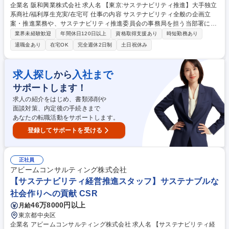
企業名 阪和興業株式会社 求人名 【東京:サステナビリティ推進】大手独立
系商社/福利厚生充実/在宅可 仕事の内容 サステナビリティ全般の企画立
案・推進業務や、サステナビリティ推進委員会の事務局を担う当部署に
て、ご経験に応じて、以下の業務をお任せします。 【具体的には】■マテ
業界未経験歓迎
年間休日120日以上
資格取得支援あり
時短勤務あり
リアリティに関する業務（KPIの設定及び管理など） ■ESG評価対応に関
退職金あり
在宅OK
完全週休2日制
土日祝休み
する業務（FTSE、MSCI、CDPなど） ■統合報告書作成に関する業務（構
成立案、コンテンツ制作、校正・英訳対応など） ■脱炭素に関する業務
（Scope1/2/3の算定、移行計画の策定、削減活動の推進、TCFD対応な
求人探し
入社まで
から
ど） ■人権尊重に関する業務（人権DDの体制構築・推進など）など 募集
サポートします！
職種 【東京:サステナビリティ推進】大手独立系商社/福利厚生充実/在宅可
求人の紹介をはじめ、書類添削や
面談対策、内定後の手続きまで
あなたの転職活動をサポートします。
登録してサポートを受ける
正社員
アビームコンサルティング株式会社
【サステナビリティ経営推進スタッフ】サステナブルな
社会作りへの貢献 CSR
46万8000円以上
月給
東京都中央区
企業名 アビームコンサルティング株式会社 求人名 【サステナビリティ経