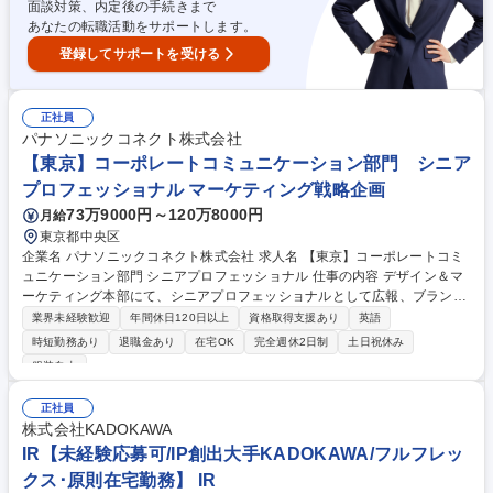
面談対策、内定後の手続きまで
あなたの転職活動をサポートします。
登録してサポートを受ける
正社員
パナソニックコネクト株式会社
【東京】コーポレートコミュニケーション部門 シニア
プロフェッショナル マーケティング戦略企画
73万9000円～120万8000円
月給
東京都中央区
企業名 パナソニックコネクト株式会社 求人名 【東京】コーポレートコミ
ュニケーション部門 シニアプロフェッショナル 仕事の内容 デザイン＆マ
ーケティング本部にて、シニアプロフェッショナルとして広報、ブランデ
ィング、デジタルマーケティング、SNS、エグゼクティブコミュニケーシ
業界未経験歓迎
年間休日120日以上
資格取得支援あり
英語
ョン、社内広報、IMC、危機管理広報を統括します。 ■コーポレートブラ
時短勤務あり
退職金あり
在宅OK
完全週休2日制
土日祝休み
ンディング戦略/対外広報戦略の企画立案/実行統括 ■経営層メッセージン
服装自由
グ/スピーチ/登壇資料の企画監修 ■全社会議/社内報/イントラ/エンゲージメ
ント向上施策の企画運営 ■Paid、Earned、Shared、Ownedを横断したIM
正社員
C設計、実行 ■危機管理広報、レピュテーションマネジメント ■KPI設定、
株式会社KADOKAWA
効果測定、部門予算、外部エージェンシー管理 【仕事の魅力】経営変革と
IR【未経験応募可/IP創出大手KADOKAWA/フルフレッ
ブランド価値向上を一体で推進できます。 募集職種 【東京】コーポレー
トコミュニケーション部門 シニアプロフェッショナル
クス･原則在宅勤務】 IR