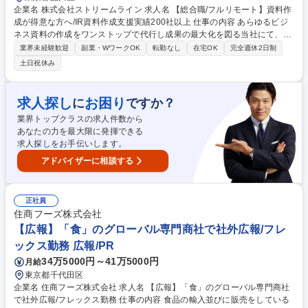
企業名 株式会社ストリームライン 求人名 【総合職/フルリモート】資料作
成が得意な方へ/IR資料作成支援実績200社以上 仕事の内容 あらゆるビジ
ネス資料の作成をワンストップで代行し成果の最大化を図る当社にて、以
下の業務に携わっていただきます。 【取り扱いサービス】ビジネス資料作
業界未経験歓迎
副業・WワークOK
転勤なし
在宅OK
完全週休2日制
成代行サービス「バーチャルプランナー」 ■問合せ対応（ヒアリング～提
土日祝休み
案、見積り等） ■受注後の企画構成業務（お客様の課題・要件の整理、資
料の構成・文章等の検討、プロジェクト管理）などをお任せします。 ※既
存・新規半々（ほぼ100％インバウンド対応のため、課題解決に集中でき
求人探し
お困り
に
ですか？
ます） ※平均5～10件程度のプロジェクトを担当。1PJTに対しコンサル
業界トップクラスの求人件数から
ティング営業1名とデザイナー1名程度が担当します。 募集職種 【総合職/
あなたの力を最大限に発揮できる
フルリモート】資料作成が得意な方へ/IR資料作成支援実績200社以上
求人探しをお手伝いします。
アドバイザーに相談する
正社員
住商フーズ株式会社
【広報】「食」のグローバル専門商社で社外広報/フレ
ックス勤務 広報/PR
34万5000円～41万5000円
月給
東京都千代田区
企業名 住商フーズ株式会社 求人名 【広報】「食」のグローバル専門商社
で社外広報/フレックス勤務 仕事の内容 食品の輸入並びに販売をしている