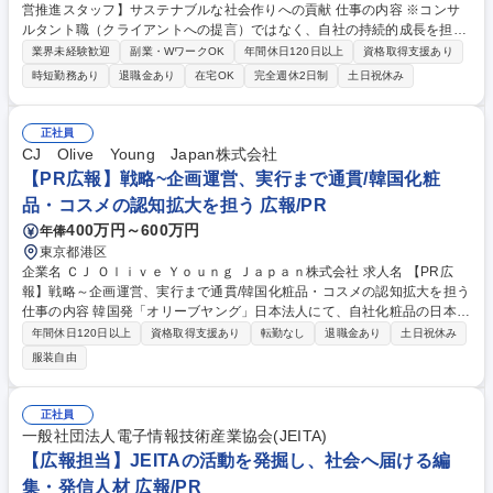
営推進スタッフ】サステナブルな社会作りへの貢献 仕事の内容 ※コンサ
ルタント職（クライアントへの提言）ではなく、自社の持続的成長を担う
バックオフィス職です。※下記業務の中から、まずご経験のある業務から
業界未経験歓迎
副業・WワークOK
年間休日120日以上
資格取得支援あり
関わっていただき、徐々に担当領域の幅を広げていただきます。 ■報告書
時短勤務あり
退職金あり
在宅OK
完全週休2日制
土日祝休み
（統合報告書・サステナビリティ報告書）の制作実務・進行管理（原稿作
成、関連部署の取材・素材収集、制作スケジュール管理等）■サステナビ
リティ戦略の社内浸透（インナーコミュニケーション）の実行（研修コン
正社員
テンツ作成やニュースレターの企画・執筆・運用）■社外向け情報発信の
CJ Olive Young Japan株式会社
運用・アップデート（ウェブサイトのコンテンツ更新、発信済情報の整合
【PR広報】戦略~企画運営、実行まで通貫/韓国化粧
性チェック）■国内外のサステナビリティ動向の調査・ストック 募集職種
品・コスメの認知拡大を担う 広報/PR
【サステナビリティ経営推進スタッフ】サステナブルな社会作りへの貢献
400万円～600万円
年俸
東京都港区
企業名 ＣＪ Ｏｌｉｖｅ Ｙｏｕｎｇ Ｊａｐａｎ株式会社 求人名 【PR広
報】戦略～企画運営、実行まで通貫/韓国化粧品・コスメの認知拡大を担う
仕事の内容 韓国発「オリーブヤング」日本法人にて、自社化粧品の日本認
知拡大のため、PR戦略立案から実行まで一気通貫でお任せします。他部
年間休日120日以上
資格取得支援あり
転勤なし
退職金あり
土日祝休み
署と連携し、フルファンネルでマーケティングを推進するコアメンバーで
服装自由
す。 【詳細】■市場トレンドを捉えた新しいPR戦略の立案・実行 ■各種メ
ディアへのアプローチ、記者発表会の企画・運営 ■美容家・KOLリストの
新規開拓、ギフティング設計 ■プレスリリース作成・配信、広告換算費等
正社員
の効果検証 ■商品・SNSチームと連携したPR文脈の設計・勉強会開催 ■韓
一般社団法人電子情報技術産業協会(JEITA)
国本社の情報（資料読み込み等）の早期キャッチアップ ■ベスコス受賞に
【広報担当】JEITAの活動を発掘し、社会へ届ける編
向けた戦略的仕込みと二次利用への展開 募集職種 【PR広報】戦略～企画
集・発信人材 広報/PR
運営、実行まで通貫/韓国化粧品・コスメの認知拡大を担う