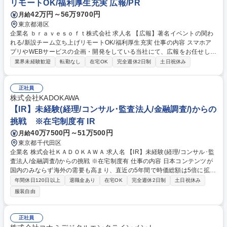
リモートOK/福利厚生充実 広報/PR
【広報/管理職】戦略策案からお任せ/定年後年収維持＆継続勤務可/年間休
日126日
42万円～56万9700円
月給
東京都港区
企業名 ｂｒａｖｅｓｏｆｔ株式会社 求人名 【広報】著名イベントの関わ
れる/新設チーム立ち上げリモートOK/福利厚生充実 仕事の内容 スマホア
プリやWEBサービスの企画・開発をしている当社にて、広報をお任せしま
す。全社広報戦略の立案からプレスリリース執筆、メディア折衝、SNS運
業界未経験歓迎
転勤なし
在宅OK
完全週休2日制
土日祝休み
用、インナーブランディング、チーム基盤構築を担います。 【具体的に
は】 ■全社広報戦略の立案およびプレスリリース企画・執筆、メディアと
のリレーション構築・取材対応全般■コーポレートSNSやオウンドメディ
正社員
ア運用、経営陣のメディア露出・登壇の企画サポート■社内報の企画運用
株式会社KADOKAWA
やインナーコミュニケーション設計等による理念浸透推進■広報ガイドラ
【IR】未経験(経理/コンサル･監査法人/金融調査/)からの
イン・危機管理フロー策定および効果測定の仕組み化 ★新設広報チームの
挑戦 ※在宅制度有 IR
立ち上げと体制構築にゼロから挑戦できます 募集職種 【広報】著名イベ
40万7500円～51万500円
月給
ントの関われる/新設チーム立ち上げリモートOK/福利厚生充実
東京都千代田区
企業名 株式会社ＫＡＤＯＫＡＷＡ 求人名 【IR】未経験(経理/コンサル･監
査法人/金融調査/)からの挑戦 ※在宅制度有 仕事の内容 日本コンテンツが
国内のみならず海外の需要も高まり、直近の5年間で時価総額は5倍に拡大
中で世界の株式市場から注目されています。経営の視点をもち高い視座で
年間休日120日以上
退職金あり
在宅OK
完全週休2日制
土日祝休み
少数精鋭で裁量権を持って業務推進いただきます。 【具体的には】■年4
服装自由
回の決算公表の実施,および関連資料(説明資料等)の作成 ■経営や事業に関
する関連部門からの情報入手,分析および公表メッセージの立案 ■東証にお
ける適時開示の実施 ■証券アナリスト、グローバルの機関投資家との面談
正社員
を通じた、当社への投資の促進 ■施設見学会など投資家向けイベントの企