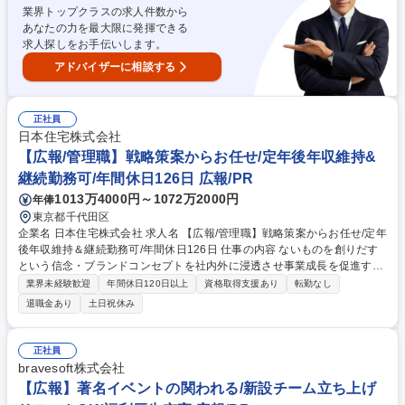
業界トップクラスの求人件数から
まで一気通貫で広報業務に携わる事ができます。 募集職種 広報担当：約1
あなたの力を最大限に発揮できる
30年の歴史上最大のIT投資実施/年間メディア掲載数約9000件超
求人探しをお手伝いします。
アドバイザーに相談する
正社員
日本住宅株式会社
【広報/管理職】戦略策案からお任せ/定年後年収維持&
継続勤務可/年間休日126日 広報/PR
1013万4000円～1072万2000円
年俸
東京都千代田区
企業名 日本住宅株式会社 求人名 【広報/管理職】戦略策案からお任せ/定年
後年収維持＆継続勤務可/年間休日126日 仕事の内容 ないものを創りだす
という信念・ブランドコンセプトを社内外に浸透させ事業成長を促進する
ブランディング及び広報室統括マネジメントを担当。【特徴】地元東北で
業界未経験歓迎
年間休日120日以上
資格取得支援あり
転勤なし
培ってきた繋がる力を礎に、新しい賃貸住宅経営、新 しいマイホームライ
退職金あり
土日祝休み
フ、今までなかった木造大型施設や公共事業などの新たなビジネス、市
場、商品、システムを次々と創りだしてきました。■広報戦略策定から実
行を担当ください【インナーブランディング】web社内報運用(記事立案、
正社員
取材、作成、発信)、その他社内用発信物の制作など。※入社後のメイン
bravesoft株式会社
業務。【アウターブランディング】コーポレートサイト運用・ページ更
【広報】著名イベントの関われる/新設チーム立ち上げ
新、会社案内パンフレット、その他ツール制作、TVCM制作 募集職種