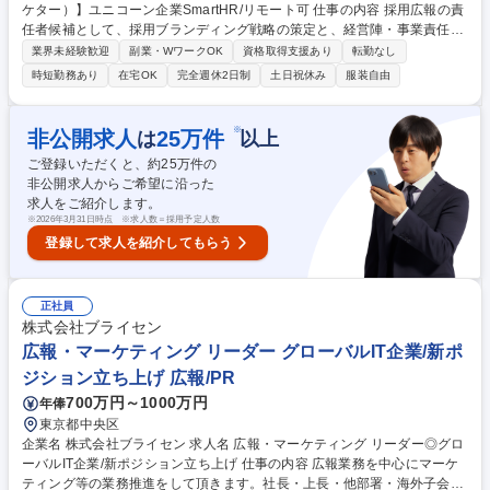
ケター）】ユニコーン企業SmartHR/リモート可 仕事の内容 採用広報の責
任者候補として、採用ブランディング戦略の策定と、経営陣・事業責任者
との合意形成をリードしていただきます。戦略に基づき、コンテンツ・イ
業界未経験歓迎
副業・WワークOK
資格取得支援あり
転勤なし
ベント等の施策はご自身のディレクションのもとで 実行・型化し、採用フ
時短勤務あり
在宅OK
完全週休2日制
土日祝休み
服装自由
ァネル（認知～応募～承諾）への効果に責任を持ちます。将来的には、企
業ブランディングに直結する経営の重要テーマとしての採用広報・ブラン
ディング全体（技術広報を含む）を統括いただくことを期待しています。
※
非公開求人
25
万件
は
以上
募集職種 【採用広報責任者候補（採用マーケター）】ユニコーン企業Sm
ご登録いただくと、約
25
万件の
artHR/リモート可
非公開求人からご希望に沿った
求人をご紹介します。
※
2026年3月31日時点 ※求人数＝採用予定人数
登録して求人を紹介してもらう
正社員
株式会社ブライセン
広報・マーケティング リーダー グローバルIT企業/新ポ
ジション立ち上げ 広報/PR
700万円～1000万円
年俸
東京都中央区
企業名 株式会社ブライセン 求人名 広報・マーケティング リーダー◎グロ
ーバルIT企業/新ポジション立ち上げ 仕事の内容 広報業務を中心にマーケ
ティング等の業務推進をして頂きます。社長・上長・他部署・海外子会