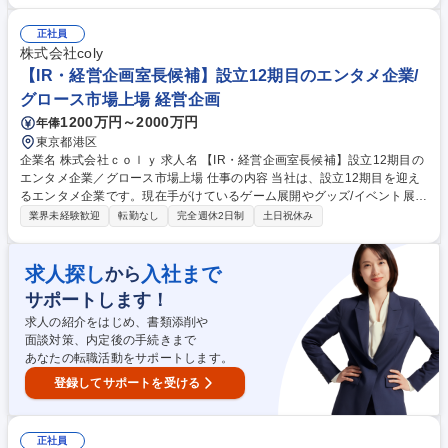
らではの職種別研修等の運営業務。【業務内容】■各種社内研修のスケジ
ュール管理■講師/受講生対応■会場調整■資料/会場レイアウト等の準備■W
正社員
EB会議(ZOOM)のオペレーション■研修実施中の記録■研修後のアンケート
株式会社coly
集計等※研修実施日の早朝出勤(8:30～)、研修の前日と実施日の残業、休
【IR・経営企画室長候補】設立12期目のエンタメ企業/
日の研修実施日あり。すべての営業日が早出出勤となる月もございます。
グロース市場上場 経営企画
募集職種 【博報堂/博報堂DYコーポレートイニシアチブ勤務】社員研修の
サポート/研修運営
1200万円～2000万円
年俸
東京都港区
企業名 株式会社ｃｏｌｙ 求人名 【IR・経営企画室長候補】設立12期目の
エンタメ企業／グロース市場上場 仕事の内容 当社は、設立12期目を迎え
るエンタメ企業です。現在手がけているゲーム展開やグッズ/イベント展開
のみならず、今後は他社との協業、AI活用などを通じて、さらなる挑戦を
業界未経験歓迎
転勤なし
完全週休2日制
土日祝休み
していきたいと考えております。 経営に近いポジションで、経営戦略の策
定、IRや資本政策を含む経営企画業務全般を幅広くご対応いただきたいと
考えています。【具体的には】・経営戦略、中期計画の策定・エクイティ
求人探し
入社まで
から
ストーリーの策定・外部ステークホルダー向けの説明資料作成・資金調
サポートします！
達、資本業務提携等の計画、資料作成・財務状況に関する経営層/事業責任
者へのレポーティング・全社横断プロジェクトのマネジメント/サポート・
求人の紹介をはじめ、書類添削や
その他経営管理全般業務 募集職種 【IR・経営企画室長候補】設立12期目
面談対策、内定後の手続きまで
のエンタメ企業／グロース市場上場
あなたの転職活動をサポートします。
登録してサポートを受ける
正社員