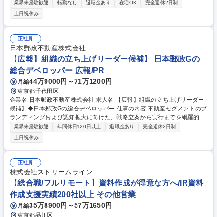
ご希望を考慮し、下記いずれかのポジションに配属されます。 【アニメ企
業界未経験歓迎
転勤なし
退職金あり
在宅OK
完全週休2日制
画アシスタントプロデューサー業務】 アニメーション事業における企画製
土日祝休み
作のアシスタント業務をご担当いただきます。クリエイティブ、プロデュ
ース、ビジネス面、音楽 【アニメ宣伝アシスタントプロデューサー業務】
多様なプロモーションで作品を国内外のアニメファンに広くお届けするお
正社員
仕事です。宣伝企画、クリエイティブ、デジタルプロモーションイベント
日本郵政不動産株式会社
企画など 募集職種 第2新卒・業界未経験歓迎【アニメオープン/宣伝】ア
【広報】組織の立ち上げリーダー候補】 日本郵政Gの
ニメ、映画等エンタメ企業
総合デベロッパー 広報/PR
44万9000円～71万1200円
月給
東京都千代田区
企業名 日本郵政不動産株式会社 求人名 【広報】組織の立ち上げリーダー
候補】◆日本郵政Gの総合デベロッパー 仕事の内容 不動産セグメントのブ
ランディングおよび認知拡大に向けた、戦略立案から実行までを網羅的に
お任せします。今後の本格的な事業拡大のため広報・PRの専門組織を1か
業界未経験歓迎
年間休日120日以上
退職金あり
完全週休2日制
ら立ち上げていただきます。 広報・PR戦略の立案： 不動産セグメントお
土日祝休み
よび新ブランド（分譲マンション等）の認知度向上のためのロードマップ
策定 メディアコントロール： プレスリリースの企画・執筆・配信、メデ
ィア関係性構築（リレーション構築）、取材対応 外部パートナーコントロ
正社員
ール： 広告代理店やPR会社との折衝、ディレクション、最適なリレーシ
株式会社ストリームライン
ョン構築 募集職種 【広報】組織の立ち上げリーダー候補】◆日本郵政Gの
【総合職/フルリモート】資料作成が得意な方へ/IR資料
総合デベロッパー
作成支援実績200社以上 その他営業
35万8900円～57万1650円
月給
東京都品川区