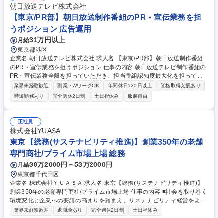
内向け広報活動の企画・運営■広報活動の効果測定・レポート作成 など 募
朝日放送テレビ株式会社
集職種 【広報PR】医療現場の人手不足をAIで解消！経験者歓迎/実績評価
【東京/PR部】朝日放送制作番組のPR・宣伝業務を担
うポジション 広告運用
31万円以上
月給
東京都港区
企業名 朝日放送テレビ株式会社 求人名 【東京/PR部】朝日放送制作番組
のPR・宣伝業務を担うポジション 仕事の内容 朝日放送テレビ制作番組の
PR・宣伝業務全般を担っていただき、担当番組認知度最大化を担ってい
ただきます。（今回の採用ポジションではドラマを主体としたPR業務を
業界未経験歓迎
副業・WワークOK
年間休日120日以上
資格取得支援あり
お任せする予定です。） 【具体的な業務内容】 ■番組宣伝に係るPR・広
時短勤務あり
完全週休2日制
土日祝休み
服装自由
告・パブリシティ全般の戦略立案から推進、実行 ■施策実施後の分析評価
まとめ、改善点の提案 ■広告代理店、製作会社含むステークホルダーとの
調整業務 等々 募集職種 【東京/PR部】朝日放送制作番組のPR・宣伝業務
正社員
を担うポジション
株式会社YUASA
東京【総務(サステナビリティ推進)】創業350年の老舗
専門商社/プライム市場上場 総務
38万2000円～53万2000円
月給
東京都千代田区
企業名 株式会社ＹＵＡＳＡ 求人名 東京【総務(サステナビリティ推進)】
創業350年の老舗専門商社/プライム市場上場 仕事の内容 ■社会を取り巻く
環境変化と企業への要請の高まりを踏まえ、サステナビリティ経営をより
一層推進していく為、総務部に新たなサステナビリティ推進担当を募集い
業界未経験歓迎
退職金あり
完全週休2日制
土日祝休み