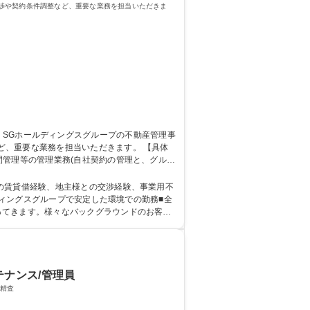
渉や契約条件調整など、重要な業務を担当いただきま
要な業務を担当いただきます。 【具体
間管理等の管理業務(自社契約の管理と、グルー
出張の頻度：月に1～3回、日帰りもしくは1
HDグループ/在宅勤務可
の賃貸借経験、地主様との交渉経験、事業用不
ってきます。様々なバックグラウンドのお客様
テナンス/管理員
務） ■修繕計画の立案・精査