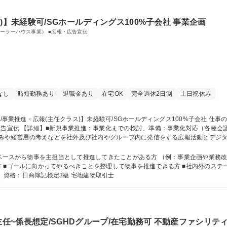
)】未経験可/SGホールディングス100%子会社 事業企画
ーラーハウス事業） ■広報・広告宣伝
なし
時短勤務あり
退職金あり
在宅OK
完全週休2日制
土日祝休み
開業準備/ホテル運営/新
り組みや経営層の考えなどを社外及び社内やグループ内に発信をする広報活動とデジ
/デジタル広告配信調整（代理店対応） 募集職種 【東京/事業推進・広報(主任クラス)】未経験可/SG
ら物事を主担当として推進してきたことがある方 （例：事業企画や業務改善等のご経験） 【求める
 ■ゴールに向かってやるべきことを整理して物事を推進できる方 ■社内外のステ
学力： 資格：日商簿記検定3級 宅地建物取引士
主任~係長想定/SGHDグループ/在宅勤務可 不動産ファシリテ