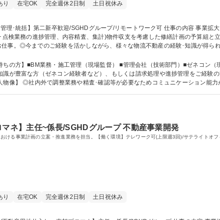
あり
在宅OK
完全週休2日制
土日祝休み
進捗管理、内容精査、集計)物件収支を考慮した修繕計画の予算組と立案 全国の営業所･ビルマネジメント部門
仕事。◎今までのご経験を活かしながら、様々な物流不動産の経験･知識が得られ
※業務内容の変更の範囲:当社業務全般 募集職種 【物件管理･統括】第二新卒歓迎/SGHDグループ/リ
持ちの方】■BM業務・施工管理（現場監督） ■管理会社（技術部門）■ゼネコン（
人物像】 ◎社内外で調整業務や精査･確認等が必要なためコミュニケーション能力
築施工管理技士 1級建築施
マネ】主任~係長/SGHDグループ 不動産事業開発
ける事業計画の立案・推進業務を担当。【働く環境】テレワーク可(上限週3回)/サテライトオフィ
あり
在宅OK
完全週休2日制
土日祝休み