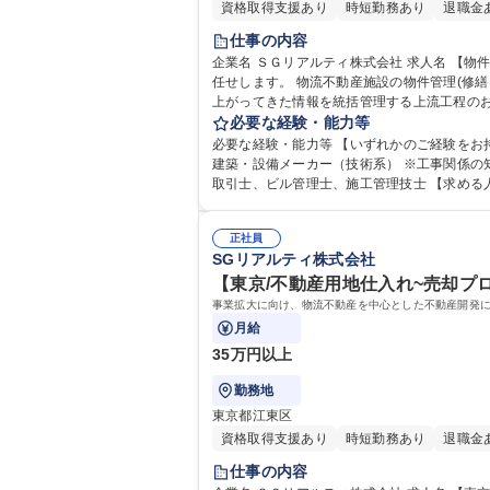
資格取得支援あり
時短勤務あり
退職金
仕事の内容
企業名 ＳＧリアルティ株式会社 求人名 【物件管理･統括】第二新卒歓迎/SGHDグループ/リモートワーク可 仕事の内容 事業拡大に向け、物流不動産施設の物件管理･統括をお
任せします。 物流不動産施設の物件管理(修繕･点検業務の
上がってきた情報を統括管理する上流工程のお
業務のため、プライベートと両立しながら、キャリアアップを目指せます 
必要な経験・能力等
モートワーク可
必要な経験・能力等 【いずれかのご経験をお
建築・設備メーカー（技術系） ※工事関係の知識が豊富な方（ゼネコン経験者など）、もしくは請求処理や進捗管理をご経験の方、特に歓迎します。 【歓迎資格】宅地建物
取引士、ビル管理士、施工管理技士 【求める
意、想像力をもちながら前向きに業務を遂行できる方 学歴・資格 学歴：大学院 大学 高専 短大 専修学校 高校 語学力： 資格：宅地建物取引士 2級建
工管理技士
正社員
SGリアルティ株式会社
【東京/不動産用地仕入れ~売却プロ
事業拡大に向け、物流不動産を中心とした不動産開発にお
月給
35万円以上
勤務地
東京都江東区
資格取得支援あり
時短勤務あり
退職金
仕事の内容