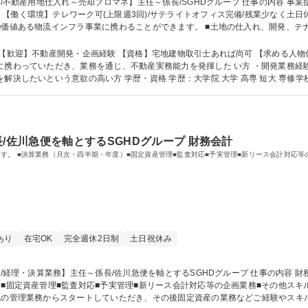
】テレワーク可(上限週3回)/サテライトオフィス完備/残業少なく土日休/夜勤･転勤無し 【魅力】
■価値ある物流インフラ事業に携わることができます。 ■土地の仕入れ、開発、テ
囲:当社業務全般 募集職種 【東京/不動産用地仕入れ～売却プロマネ】主任～係長/SGHDグループ
企画経験 【資格】宅地建物取引士あれば尚可 【求める人物像】 ・不動産開発における土地仕入れ、企
に携わっていただき、業務を通じ、不動産実務能力を発揮した い方 ・開発業務
プロジェクト に携わりたい、日本の物流課題を解決したいという意欲の高い方 学歴・資格 学歴
/佐川急便を軸とするSGHDグループ 財務会計
す。 ■決算業務（月次・四半期・年度）■固定資産管理■監査対応■予実管理■新リース会計対応等
あり
在宅OK
完全週休2日制
土日祝休み
資産管理■監査対応■予実管理■新リース会計対応等の企画業務■その他スキルに応じて（税務等）