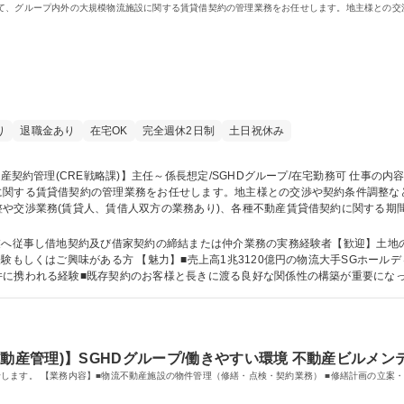
て、グループ内外の大規模物流施設に関する賃貸借契約の管理業務をお任せします。地主様との交
り
退職金あり
在宅OK
完全週休2日制
土日祝休み
関する賃貸借契約の管理業務をお任せします。地主様との交渉や契約条件調整など、重
や交渉業務(賃貸人、賃借人双方の業務あり)、各種不動産賃貸借契約に関する期
附帯した各種業務等（契約書や覚書等作成業務、地代支払・賃料請求業務含む）※
泊2日程度【業務内容の変更範囲】当社の指定する業務 募集職種 【不動産契約管理(CRE戦略課)】主任～係長想定/SG
業へ従事し借地契約及び借家契約の締結または仲介業務の実務経験者【歓迎】土地
件に携われる経験■既存契約のお客様と長きに渡る良好な関係性の構築が重要にな
学 高専 短大 専修学校 高校 語学力： 資格：宅地建物取引士 第一種
動産管理)】SGHDグループ/働きやすい環境 不動産ビルメン
自社グループ物流施設のビルマネジメント業務をお任せします。 【業務内容】■物流不動産施設の物件管理（修繕・点検・契約業