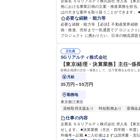
企業名 ＳＧリアルティ株式会社 求人名 【東京/不動産用地仕入れ～売却プロマネ】主任～係長/SGHDグループ 仕事の内容 事業拡大に向け、物流不動産を中心とした不動産開
発における事業計画の立案・推進業務を担当。【働く環境
はの大きな案件を取り扱うことができます。 
必要な経験・能力等
です。※変更の範
必要な経験・能力等 【必須】不動産業界経験 【歓迎】不動産開発・
画・推進、売却まで一気通貫でプ ロジェクト
正社員
SGリアルティ株式会社
【東京/経理・決算業務】主任~係長
財務企画課の主任～係長として、以下業務をお任せしま
月給
35万円～55万円
勤務地
東京都江東区
資格取得支援あり
時短勤務あり
退職金
仕事の内容
企業名 ＳＧリアルティ株式会社 求人名 【東京/経理・決算業務】主任～係長/佐川急便を軸とするSGHDグループ 仕事の内容 財務企画課の主任～係長として、以下業務をお任
せします。 ■決算業務（月次・四半期・年度）■固定
件備考へ記載 ■ご入社後はまずは請求書・支払の管理業務からスタートしていただき、その後固定資産の業務などご経験やスキルに応じて課内の業務を幅広くご経験いただき