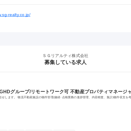
.sg-realty.co.jp/
ＳＧリアルティ株式会社
募集している求人
SGHDグループ/リモートワーク可 不動産プロパティマネージ
任せします。 物流不動産施設の物件管理(修繕･点検業務の進捗管理、内容精査、集計)物件収支を