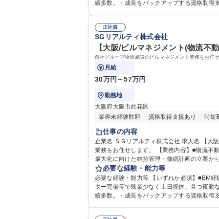
績多数。・成長をバックアップする資格取得
い方・熱意、誠意、想像力をもちながら前向きに業務を遂行
専 短大 専修学校 高校 語学力： 資格：第一
正社員
SGリアルティ株式会社
【大阪/ビルマネジメント(物流不動
月給
30万円～57万円
勤務地
大阪府大阪市此花区
業界未経験歓迎
資格取得支援あり
時短
仕事の内容
企業名 ＳＧリアルティ株式会社 求人名 【大阪/ビルマネジメント(物流不動産管理)】SGHDグループ/働きやすい環境◎ 仕事の内容 自社グループ物流施設のビルマネジメント
業務をお任せします。 【業務内容】■物流不動産施設の物件管理（修繕
最大化に向けた維持管理・修繕計画の立案から
下期: 協力会社の選定、見積交渉、発注、現場の
必要な経験・能力等
【大阪/ビルマネジメント(物流不動産管理)】S
必要な経験・能力等 【いずれか必須】■BM経
ター完備等で残業少なく土日祝休、且つ夜勤なし。 【働く環境】残業20～30時間/月程度、テレワーク制度(上限週3回･自宅･サテライトオフィス利用可能
績多数。・成長をバックアップする資格取得
い方・熱意、誠意、想像力をもちながら前向きに業務を遂行
専 短大 専修学校 高校 語学力： 資格：第一