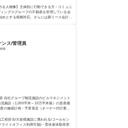
SGHDグループ
求める人物像】主体的に行動できる方・コミュニ
始めとする税務対応、さらには新リース会計基
る環境です。 学歴・資格 学歴：大学院 大学 高専 短大 語学力： 資格：日商簿記検定2級
ナンス/管理員
務） ■修繕計画の立案・精査
年度の修繕計画・予算策定（オーナー代行業
水・外構等、その他全般の管理。 募集職
流工程担当/大規模施設に携われる/コールセン