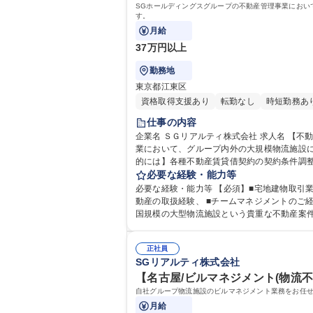
SGホールディングスグループの不動産管理事業におい
す。
月給
37万円以上
勤務地
東京都江東区
資格取得支援あり
転勤なし
時短勤務あ
仕事の内容
企業名 ＳＧリアルティ株式会社 求人名 【不動産契約管理(CRE戦略課)】主任～係長想定/SGHDグループ/在宅勤務可 仕事の内容 SGホールディングスグループの不動産管理事
業において、グループ内外の大規模物流施設に
的には】各種不動産賃貸借契約の契約条件調整
プ企業からの管理受託業務あり)、上記業務に
必要な経験・能力等
必要な経験・能力等 【必須】■宅地建物取引
動産の取扱経験、 ■チームマネジメントのご経験もしくはご興味がある方 【魅力】■売上高1兆3120億円の物流大手SGホールディングスグループで安定した環境での勤務■全
国規模の大型物流施設という貴重な不動産案
とのコミュニケーションを通して、やりがいを感じることができる環境です。 学歴・資格 学歴：大学院 大
運転免許普通自動車
正社員
SGリアルティ株式会社
【名古屋/ビルマネジメント(物流不
月給