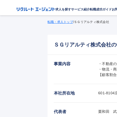
求人を探す
サービス紹介
転職成功ガイド
お
転職・求人トップ
/
ＳＧリアルティ株式会社
ＳＧリアルティ株式会社の
事業内容
・不動産の
・物流・商
【顧客割合
本社所在地
601-8
代表者
栗和田　武