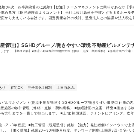
ます。 ※職務内容の変更範囲：会社の定める業務全般 募集職種 【東京/経理・決算業務】主任～係長/佐川急便を軸とする
経験(年次、四半期決算のご経験)【歓迎】チームマネジメントに興味がある方【
ループの不動産を管理している会
産面から支えている会社です。固定資産会計の検討、監査法人との協議や法人税を
準への対応検討など、多種多様な業務を行っており経理スキルの向上が期待でき
産管理)】SGHDグループ/働きやすい環境 不動産ビルメンテ
自社グループ物流施設のビルマネジメント業務をお任せします。 【業務内容】■物流不動産施設の物件管理（修繕・点検・契約業
あり
在宅OK
完全週休2日制
土日祝休み
・点検・契約業務） ■修繕計画の立案・精査 ■担当する物流施設（1,000平米～10万平米級）の資産価
ら実行までを一貫して担当します。 ■上期: 施設巡回、テナントヒアリング、次
、現場の工程・品質管理。■日常: 外部ビルメンテナンス委託業者との折衝、電気・給排
】SGHDグループ/働きやすい環境◎
験（2～3年程度）■施工管理（現場監督）経験 【魅力】発注者側/インハウスで上
)・育休産休取得実