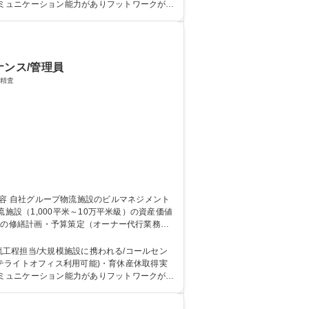
ミュニケーション能力がありフットワークが軽
大学院 大学 高
ナンス/管理員
務） ■修繕計画の立案・精査
度の修繕計画・予算策定（オーナー代行業務）■
構等、その他全般の管理。 募集職種
流工程担当/大規模施設に携われる/コールセン
ミュニケーション能力がありフットワークが軽
大学院 大学 高