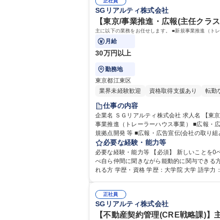
正社員
SGリアルティ株式会社
【東京/事業推進・広報(主任クラス
主に以下の業務をお任せします。 ■新規事業推進（トレ
月給
30万円以上
勤務地
東京都江東区
業界未経験歓迎
資格取得支援あり
転勤
仕事の内容
企業名 ＳＧリアルティ株式会社 求人名 【東京/事業推進・広報(主任クラス)】未経験可/SGホールディングス100%子会社 仕事の内容 主に以下の業務をお任せします。 ■新規
事業推進（トレーラーハウス事業） ■広報・広告宣伝 【詳細】■新規事業推進：事業化までの検討、準備：事業化対応（各種会議体への上申）/ホテル
規拠点開発 等 ■広報・広告宣伝(会社の取
成/ニュースリリース対応/ノベルティグッズ制作/会社案内、営業冊子作成
必要な経験・能力等
ホールディングス100%子会社
必要な経験・能力等 【必須】 新しいことを0ベースか
べ自ら仲間に聞きながら能動的に関与できる方
れる方 学歴・資格 学歴：大学院 大学 語
正社員
SGリアルティ株式会社
【不動産契約管理(CRE戦略課)】