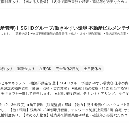
支援制度あり。【求める人物像】社内外で調整業務や精査・確認等が必要なためコ
できる方※工事関係の知識が豊富な方、特に歓迎(ゼネコン経験者など)します。 学歴・資格 学歴：
種運転免許普通自動車 宅地建物取引士
産管理)】SGHDグループ/働きやすい環境 不動産ビルメンテ
自社グループ物流施設のビルマネジメント業務をお任せします。 【業務内容】■物流不動産施設の物件管理（修繕・点検・契約業
勤務あり
退職金あり
在宅OK
完全週休2日制
土日祝休み
・点検・契約業務） ■修繕計画の立案・精査 担当する物流施設（1,000平米～10万平米級）の資産価値
実行までを一貫して担当します。 ■上期: 施設巡回、テナントヒアリング、次年
工程・品質管理。■日常: 外部ビルメンテナンス委託業者との折衝、電気・給排水・外
GHDグループ/働きやすい環境◎
験（2～3年程度）■施工管理（現場監督）経験 【魅力】発注者側/インハウスで上
)・育休産休取得実
支援制度あり。【求める人物像】社内外で調整業務や精査・確認等が必要なためコ
できる方※工事関係の知識が豊富な方、特に歓迎(ゼネコン経験者など)します。 学歴・資格 学歴：
種運転免許普通自動車 宅地建物取引士