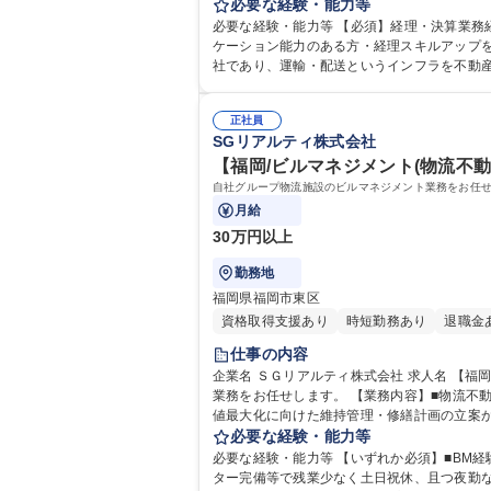
必要な経験・能力等
必要な経験・能力等 【必須】経理・決算業務
ケーション能力のある方・経理スキルアップを求める方 【財務経理部よりコメント】 当社は佐川急便を中核とするＳＧホールディングスグ
社であり、運輸・配送というインフラを不動
正社員
SGリアルティ株式会社
【福岡/ビルマネジメント(物流不動
月給
30万円以上
勤務地
福岡県福岡市東区
資格取得支援あり
時短勤務あり
退職金
仕事の内容
企業名 ＳＧリアルティ株式会社 求人名 【福岡/ビルマネジメント(物流不動産管理)】SGHDグループ/働きやすい環境◎ 仕事の内容 自社グループ物流施設のビルマネジメント
業務をお任せします。 【業務内容】■物流不動産施設の物件管理（修繕
値最大化に向けた維持管理・修繕計画の立案か
務）■下期: 協力会社の選定、見積交渉、発注
必要な経験・能力等
種 【福岡/ビルマネジメント(物流不動産管理)
必要な経験・能力等 【いずれか必須】■BM経
ター完備等で残業少なく土日祝休、且つ夜勤なし。 【働く環境】残業20～30時間/月程度、テレワーク制度(上限週3回･自宅･サテライトオフィス利用可能