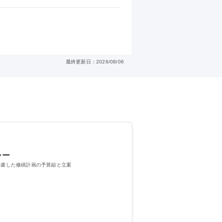
最終更新日：2026/08/06
ャー
考慮した修繕計画の予算組と立案