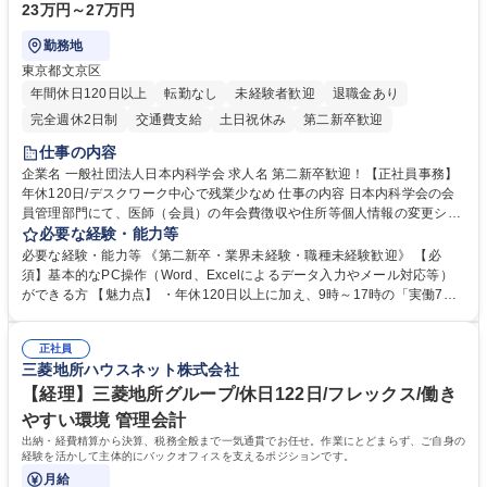
23万円～27万円
勤務地
東京都文京区
年間休日120日以上
転勤なし
未経験者歓迎
退職金あり
完全週休2日制
交通費支給
土日祝休み
第二新卒歓迎
仕事の内容
企業名 一般社団法人日本内科学会 求人名 第二新卒歓迎！【正社員事務】
年休120日/デスクワーク中心で残業少なめ 仕事の内容 日本内科学会の会
員管理部門にて、医師（会員）の年会費徴収や住所等個人情報の変更シス
テム入力、電話・FAX対応をお任せします。将来的には、各種委員会の運
必要な経験・能力等
営事務局業務などにも幅広く携わっていただきます。 【会員管理・データ
必要な経験・能力等 《第二新卒・業界未経験・職種未経験歓迎》 【必
入力業務】 ・医師（会員）の住所変更、個人情報のシステム登録・更新
須】基本的なPC操作（Word、Excelによるデータ入力やメール対応等）
・年会費の徴収管理や入金データの照合確認 【問い合わせ対応】 ・会員
ができる方 【魅力点】 ・年休120日以上に加え、9時～17時の「実働7時
（医師）からの電話、FAX、ネット申請に伴う相談受付 ・複雑な案件のへ
間勤務」で残業も少なくワークライフバランスは抜群です。 【将来的な業
のエスカレーション・連携対応 募集職種 第二新卒歓迎！【正社員事務】
務（各種委員会運営）】 ・学会内における各種委員会のスケジュール調
年休120日/デスクワーク中心で残業少なめ
正社員
整、資料作成、当日の運営サポート 学歴・資格 学歴：大学院 大学 語学
三菱地所ハウスネット株式会社
力： 資格：
【経理】三菱地所グループ/休日122日/フレックス/働き
やすい環境 管理会計
出納・経費精算から決算、税務全般まで一気通貫でお任せ。作業にとどまらず、ご自身の
経験を活かして主体的にバックオフィスを支えるポジションです。
月給