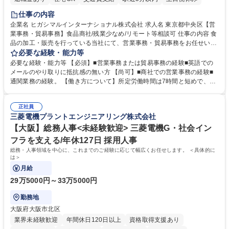
仕事の内容
企業名 ヒガシマルインターナショナル株式会社 求人名 東京都中央区【営
業事務・貿易事務】食品商社/残業少なめ/リモート等相談可 仕事の内容 食
品の加工・販売を行っている当社にて、営業事務・貿易事務をお任せいた
します。営業社員のサポートポジションとして、受発注から海外工場との
必要な経験・能力等
調整まで幅広く対応し、当社事業の根幹を支えていただきます。 ■受発注
必要な経験・能力等 【必須】■営業事務または貿易事務の経験■英語での
業務、請求書発行 ■海外工場とのスケジュール調整 ■在庫管理 ■輸入書類
メールのやり取りに抵抗感の無い方 【尚可】■商社での営業事務の経験■
の確認・作成 ■配送手配 ■通関業者を通して行う輸出入業全般 ■倉庫との
通関業務の経験。 【働き方について】所定労働時間は7時間と短めで、残
倉入れ調整等 ※ゼネラリストとしてのキャリアアップを目指すことが可能
業も月平均20時間以下です。時差出勤制度や週1日のリモート勤務も相談
です。単に商品を販売するだけでなく原料の仕入れから販売までをトータ
可能で、ワークライフバランスを保ち長期就業しやすい環境です。 【当社
ルプロデュースしているため、商品に関わる全ての業務をサポート頂きま
正社員
の強み】1991年の設立以来、外食産業を中心としたお客様の多様なニー
三菱電機プラントエンジニアリング株式会社
す。 募集職種 東京都中央区【営業事務・貿易事務】食品商社/残業少なめ/
ズに沿った冷凍水産物等の生産・輸入・販売を一貫して手掛けています。
リモート等相談可
自社工場と海外拠点の強固な連携によるワンストップサービスが最大の強
【大阪】総務人事<未経験歓迎> 三菱電機G・社会イン
みです。 学歴・資格 学歴：大学院 大学 語学力：英語 資格：
フラを支える/年休127日 採用人事
総務・人事領域を中心に、これまでのご経験に応じて幅広くお任せします。 ＜具体的に
は＞
月給
29万5000円～33万5000円
勤務地
大阪府大阪市北区
業界未経験歓迎
年間休日120日以上
資格取得支援あり