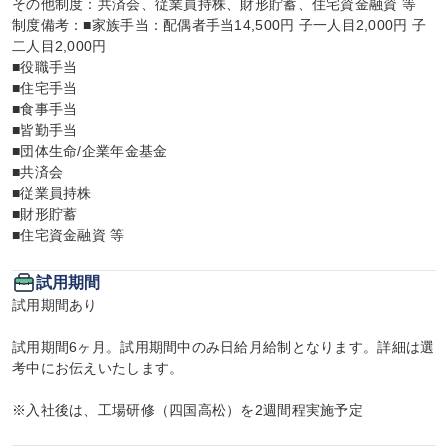
その他制度：共済会、従業員持株、財形貯蓄、住宅資金融資 等

制度備考：■家族手当：配偶者手当14,500円 子一人目2,000円 子
二人目2,000円

■役職手当

■住宅手当

■食事手当

■皆勤手当

■団体生命/企業年金基金

■共済会

■従業員持株

■財形貯蓄

■住宅資金融資 等
試用期間
試用期間あり

試用期間6ヶ月。試用期間中のみ日給月給制となります。詳細は選
考中にお伝えいたします。

※入社後は、工場研修（四国高松）を2週間程実施予定