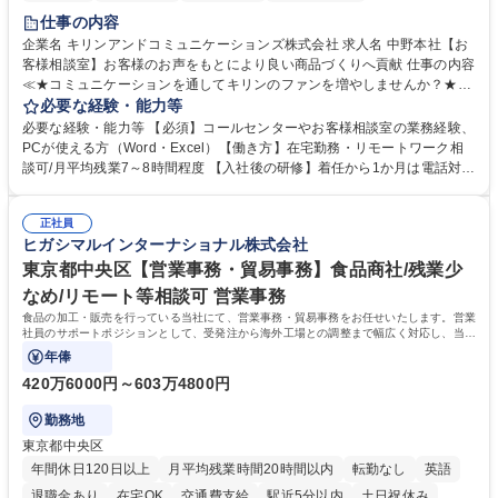
仕事の内容
企業名 キリンアンドコミュニケーションズ株式会社 求人名 中野本社【お
客様相談室】お客様のお声をもとにより良い商品づくりへ貢献 仕事の内容
≪★コミュニケーションを通してキリンのファンを増やしませんか？★≫
お客様のお声をより良い商品づくりに活かしていく上で、窓口となるお客
必要な経験・能力等
様相談室でのお仕事です。 日々お客様からいただくキリングループへのご
必要な経験・能力等 【必須】コールセンターやお客様相談室の業務経験、
意見を、企業活動に活かしています。お客様からの声に迅速かつ誠意をも
PCが使える方（Word・Excel）【働き方】在宅勤務・リモートワーク相
って対応、情報提供するとともにグループ内活動に反映しています。 【具
談可/月平均残業7～8時間程度 【入社後の研修】着任から1か月は電話対応
体的には】電話応対、メール、お手紙対応、ご指摘品調査報告書作成、有
のOJTを中心に実施し、電話対応に慣れた段階でメール・手紙のOJTを実
人チャットボット対応など。 【1日の対応件数】■電話：月間一人当たり
施する予定です。独り立ち以降もしっかりフォローする体制を整えていま
平均100件前後■メール・手紙：同上40件前後 募集職種 中野本社【お客様
正社員
すのでご安心ください。 【当社について】キリングループの広報機能を担
ヒガシマルインターナショナル株式会社
相談室】お客様のお声をもとにより良い商品づくりへ貢献
う会社として、お客様との出会いを大切にし、磨き上げたホスピタリティ
を込めてコミュニケーションをとりながら広報関連業務を行っておりま
東京都中央区【営業事務・貿易事務】食品商社/残業少
す。 学歴・資格 学歴：大学院 大学 高専 短大 専修学校 高校 語学力： 資
なめ/リモート等相談可 営業事務
格：
食品の加工・販売を行っている当社にて、営業事務・貿易事務をお任せいたします。営業
社員のサポートポジションとして、受発注から海外工場との調整まで幅広く対応し、当社
事業の根幹を支えていただきます。
年俸
420万6000円～603万4800円
勤務地
東京都中央区
年間休日120日以上
月平均残業時間20時間以内
転勤なし
英語
退職金あり
在宅OK
交通費支給
駅近5分以内
土日祝休み