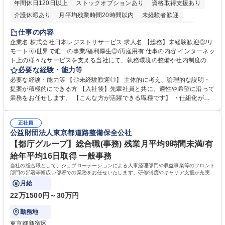
年間休日120日以上
ストックオプションあり
資格取得支援あり
介護休暇あり
月平均残業時間20時間以内
未経験者歓迎
住宅手当あり
時短勤務あり
研修あり
在宅OK
賞与あり
仕事の内容
完全週休2日制
交通費支給
駅近5分以内
土日祝休み
服装自由
企業名 株式会社日本レジストリサービス 求人名 【総務】未経験歓迎◎/リ
モート可/世界で唯一の事業/福利厚生◎/再雇用有 仕事の内容 インターネッ
ト上の様々なサービスを支える当社にて、執務環境の整備や社内制度の検
討、イベント運営などの幅広い業務を担当し、間接的に会社の生産性向上
必要な経験・能力等
や成長に貢献している部署です。 会社の全メンバーが安心して長く成果を
必要な経験・能力等 【◎未経験歓迎◎】 主体的に考え、論理的な説明・
発揮できる環境を整えるために、毎日のメンテナンスや維持管理に加え、
提案が積極的にできる方 【入社後】先輩社員と共に、適性や希望に沿って
新たな施策検討を積極的に行っていただき、会社全体を巻き込み課題解決
業務をお任せします。 【こんな方が活躍できる職種です】 ・仕組化が好
を推進。 ・オフィス運営：執務環境の整備・物品管理・社内規定整備/改
き/得意・協働の姿勢を持っている・優先順位付け、マルチタスクが得意・
善・イベント企画/運営・非常時の対応 など、本人の希望や適性によって
様々な立場で物事を考えられる・定型業務だけでなく突発的な出来事にも
幅広い業務の体得が可能で、多様なキャリアパスを描くことも可能です。
正社員
対処できる・新しいことに興味関心がある 【魅力】■自己啓発支援：資格
公益財団法人東京都道路整備保全公社
募集職種 【総務】未経験歓迎◎/リモート可/世界で唯一の事業/福利厚生◎/
取得や通信教育など費用の80%（年間25万円まで）を補助 ■住宅手当：家
再雇用有
賃の50%（月額7万円まで）を補助 学歴・資格 学歴：大学院 大学 語学
【都庁グループ】総合職(事務) 残業月平均9時間未満/有
力： 資格：
給年平均16日取得 一般事務
当社の総合職として、ジョブローテーションによる人事経理部門や収益事業等のフロント
部門の部署等幅広い部署での業務をお任せいたします。研修制度やキャリア支援が充実し
ております！ ※下記業務詳細
月給
22万1500円～30万円
勤務地
東京都新宿区