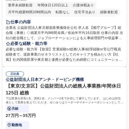
業界未経験歓迎
年間休日120日以上
介護休暇あり
月平均残業時間20時間以内
転勤なし
住宅手当あり
経験者歓迎
研修あり
退職金あり
賞与あり
完全週休2日制
交通費支給
仕事の内容
駅近5分以内
資格取得手当あり
食事補助あり
企業名 公益財団法人東京都道路整備保全公社 求人名 【都庁グループ】総
合職（事務）◇残業月平均9時間未満／有給年平均16日取得 仕事の内容 当
社の総合職として、ジョブローテーションによる人事経理部門や収益事業
等のフロント部門の部署等幅広い部署での業務をお任せいたします。研修
必要な経験・能力等
制度やキャリア支援が充実しております！ ※下記業務詳細 【業務詳細】■
必要な経験・能力等 【歓迎】営業経験or総務/人事/経理経験or官公庁職員
管理部門：広報、人事、経理など当公社の運営に係る管理業務 ■収益部
経験者で、道路事業のゼネラリストとしてのキャリアを積みたい方【社
門：駐車場の新規開拓、管理運営、新宿駅西口広場の「イベントコーナ
風】社内関係部署や東京都と連携が必要なため綿密にコミュニケーション
ー」などの管理運営 ■道路部門：整備の急がれる骨格幹線道路や木造住宅
を図っています。 【業務の魅力】■幅広く携われる：総合職（事務）で
密集地域の特定整備路線の用地取得、道路に関する普及啓発事業、都内の
は、駐車場の管理運営や道路用地の取得、公益財団法人の中枢を担う管理
道路施設や道路工事現場の見学ツアー事業 ※入社後は上記いずれかの部門
正社員
部門など多岐に渡る業務を経験できます。 ■様々なプロジェクト：駐車場
公益財団法人日本アンチ・ドーピング機構
へ配属。※業務内容変更の範囲：会社の定める業務 募集職種 【都庁グル
事業の他、新宿駅西口広場内に設置された照明を兼ねた広告「ブライトサ
ープ】総合職（事務）◇残業月平均9時間未満／有給年平均16日取得
イン」の管理運営を行うなど、事業収益を生み出す活動を積極的に行って
【東京/文京区】公益財団法人の総務人事業務/年間休日
います。 学歴・資格 学歴：大学院 大学 高専 短大 専修学校 高校 語学力：
125日 総務
資格：
下記業務を部長1名、課長1名、メンバー2名で分担して遂行しています。 はじめは担当
者として業務を覚えていただき、ゆくゆくはリーダーやマネージャーポジションとして活
躍いただくことを期待しています。
月給
27万円～35万円
勤務地