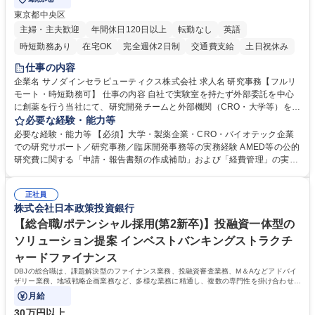
東京都中央区
主婦・主夫歓迎
年間休日120日以上
転勤なし
英語
時短勤務あり
在宅OK
完全週休2日制
交通費支給
土日祝休み
仕事の内容
企業名 サノダインセラピューティクス株式会社 求人名 研究事務【フルリ
モート・時短勤務可】 仕事の内容 自社で実験室を持たず外部委託を中心
に創薬を行う当社にて、研究開発チームと外部機関（CRO・大学等）をつ
なぐハブとして、契約・発注・予算管理などの研究事務全般をお任せしま
必要な経験・能力等
す。 ■見積取得、発注、検収、請求処理等の事務手続き ■委託先との定例
必要な経験・能力等 【必須】大学・製薬企業・CRO・バイオテック企業
会議の調整・アジェンダ準備・議事録作成 ■研究報告書、試験関連資料、
での研究サポート／研究事務／臨床開発事務等の実務経験 AMED等の公的
SOP等の整備・版管理・保管 ■研究開発の進捗・タイムライン・予算執行
研究費に関する「申請・報告書類の作成補助」および「経費管理」の実務
管理サポート ■AMED等公的研究費の申請・報告書類作成補助および経費
経験 【尚可】 ■URA経験または産学連携・研究費管理の経験 ■AMED等の
管理 ■社内外関係者との連絡調整・その他研究開発に関わる総務・庶務 募
公的研究費の申請・執行管理経験 ■英語での文書読解・メール対応力 【働
集職種 研究事務【フルリモート・時短勤務可】
正社員
き方について】フルリモートやハイブリッド勤務、時短勤務など個々のラ
株式会社日本政策投資銀行
イフスタイルに応じた柔軟な働き方が可能です。育児や介護との両立も応
【総合職/ポテンシャル採用(第2新卒)】投融資一体型の
援します。 学歴・資格 学歴：大学院 大学 語学力： 資格：
ソリューション提案 インベストバンキングストラクチ
ャードファイナンス
DBJの総合職は、課題解決型のファイナンス業務、投融資審査業務、M＆Aなどアドバイ
ザリー業務、地域戦略企画業務など、多様な業務に精通し、複数の専門性を掛け合わせて
広く社会に貢献していく職種です。
月給
30万円以上