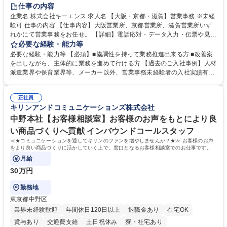
土日祝休み
仕事の内容
企業名 株式会社キーエンス 求人名 【大阪・京都・滋賀】営業事務 ※未経
験可 仕事の内容 【仕事内容】大阪営業所、京都営業所、滋賀営業所いず
れかにて営業事務をお任せ。 【詳細】電話応対・データ入力・伝票や見積
の作成・カタログ送付・来客対応・営業所内で発生する事務業務や業務改
必要な経験・能力等
善をお任せ。 【教育制度】ご入社後、育成担当とペアになりながらOJTに
必要な経験・能力等 【必須】■協調性を持って業務推進出来る方 ■改善案
て業務を覚えていただくことが可能です。業務システムがきちんと構築さ
を出しながら、主体的に業務を進めて行ける方 【過去のご入社事例】人材
れているため、スムーズに仕事に慣れることができる環境です。また、
派遣業界や保育業界等、メーカー以外、営業事務未経験者の入社実績有
「チームで成果を出す文化」があり、良いやり方を積極的に共有しながら
【当社の事務職について】単なる事務ではなく主体性を発揮したサポート
常に改善を目指す風土のため、安心して業務に取り組んでいただけます。
により、キーエンスの付加価値向上に貢献します。ベースの定型業務に加
募集職種 【大阪・京都・滋賀】営業事務 ※未経験可
正社員
えて、お客様や社員の状況に合わせ、能動的なサポート、改善の動きも期
キリンアンドコミュニケーションズ株式会社
待され。組織を支えるスペシャリストとして、チームに貢献し、結果的に
社員から頼られる存在になることができます。平均19:30の退勤以降の業
中野本社【お客様相談室】お客様のお声をもとにより良
務の持ち帰りも禁止されており、メリハリのある働き方となります。 学
い商品づくりへ貢献 インバウンドコールスタッフ
歴・資格 学歴：大学院 大学 高専 短大 語学力： 資格：
≪★コミュニケーションを通してキリンのファンを増やしませんか？★≫ お客様のお声
をより良い商品づくりに活かしていく上で、窓口となるお客様相談室でのお仕事です。
月給
30万円
勤務地
東京都中野区
業界未経験歓迎
年間休日120日以上
退職金あり
在宅OK
賞与あり
交通費支給
土日祝休み
寮・社宅あり