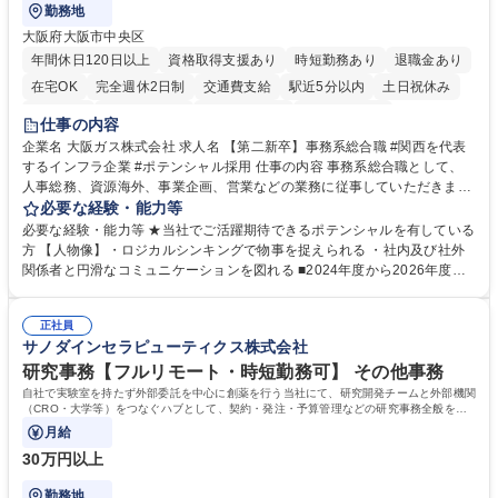
勤務地
大阪府大阪市中央区
年間休日120日以上
資格取得支援あり
時短勤務あり
退職金あり
在宅OK
完全週休2日制
交通費支給
駅近5分以内
土日祝休み
服装自由
第二新卒歓迎
寮・社宅あり
食事補助あり
仕事の内容
企業名 大阪ガス株式会社 求人名 【第二新卒】事務系総合職 #関西を代表
するインフラ企業 #ポテンシャル採用 仕事の内容 事務系総合職として、
人事総務、資源海外、事業企画、営業などの業務に従事していただきま
す。 【業務内容の一例】■所属事業部の勤労業務 ■海外に関係する各種業
必要な経験・能力等
務 ■営業部門の企画スタッフ、ルート営業 【キャリアパス】入社後の配属
必要な経験・能力等 ★当社でご活躍期待できるポテンシャルを有している
ポジションで一定期間ご活躍頂いた後、本人の適性及び将来のキャリアを
方 【人物像】・ロジカルシンキングで物事を捉えられる ・社内及び社外
鑑みてジョブローテーションを行います。 【育成】OJTでの現場育成や研
関係者と円滑なコミュニケーションを図れる ■2024年度から2026年度ま
修カリキュラムを通じて、Daigasグループの業務で必要となる知識につい
での3ヵ年を対象とする「Daigasグループ中期経営計画2026」を策定しま
て学んでいただきます。 募集職種 【第二新卒】事務系総合職 #関西を代
した。https://www.osakagas.co.jp/company/press/pr2024/1777576_564
表するインフラ企業 #ポテンシャル採用
正社員
72.html ■エネルギーセキュリティの不安定化や気候変動による自然災害の
サノダインセラピューティクス株式会社
甚大化など、これまで以上に社会課題解決の重要性が高まっています。
「未来の日常」の創造に向けて持続可能な社会の実現に貢献してまいりま
研究事務【フルリモート・時短勤務可】 その他事務
す。 学歴・資格 学歴：大学院 大学 語学力： 資格：
自社で実験室を持たず外部委託を中心に創薬を行う当社にて、研究開発チームと外部機関
（CRO・大学等）をつなぐハブとして、契約・発注・予算管理などの研究事務全般をお
任せします。
月給
30万円以上
勤務地