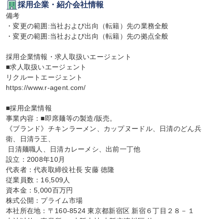
採用企業・紹介会社情報
備考

・変更の範囲:当社および出向（転籍）先の業務全般

・変更の範囲:当社および出向（転籍）先の拠点全般

採用企業情報・求人取扱いエージェント

■求人取扱いエージェント

リクルートエージェント

https://www.r-agent.com/

■採用企業情報

事業内容：■即席麺等の製造/販売。

《ブランド》チキンラーメン、カップヌードル、日清のどん兵
衛、日清ラ王、

 日清麺職人、日清カレーメシ、出前一丁他

設立：2008年10月

代表者：代表取締役社長 安藤 徳隆

従業員数：16,509人

資本金：5,000百万円

株式公開：プライム市場

本社所在地：〒160-8524 東京都新宿区 新宿６丁目２８－１
