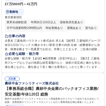
27万5000円～41万円
勤務地
東京都新宿区
業界未経験歓迎
年間休日120日以上
資格取得支援あり
月平均残業時間20時間以内
時短勤務あり
退職金あり
賞与あり
完全週休2日制
交通費支給
寮・社宅あり
仕事の内容
企業名 三菱地所ハウスネット株式会社 求人名 【経理】三菱地所グループ/
休日122日/フレックス/働きやすい環境 仕事の内容 出納・経費精算から決
算、税務全般まで一気通貫でお任せ。作業にとどまらず、ご自身の経験を
活かして主体的にバックオフィスを支えるポジションです。 経理業務全般
必要な経験・能力等
をお任せします。 ■出納業務（日々の入出金、経費精算業務） ■管理会
必要な経験・能力等 【必須】■経理業務（目安3年以上） 【魅力】三菱地
計・税務（月次実績資料作成、四半期決算、税務全般など） 募集職種
所グループならではの強固な経営基盤のもと、抜群の安定感と確かな安心
【経理】三菱地所グループ/休日122日/フレックス/働きやすい環境
感を感じながら、腰を据えて長く働ける環境がしっかりと整っています。
当社では現在、働き方改革や徹底した業務効率化を推進中。ワークライフ
バランスの実現に向けて有給休暇の取得を強力に後押ししており、長期休
正社員
暇の取得はもちろん、日々のプライベートの時間も十分に確保できるよ
農林中金ファシリティーズ株式会社
う、職場環境が整備されています。 「これまでの経理経験を活かしつつ、
仕事も私生活も両立させたい」という方におすすめです。 学歴・資格 学
【事務系総合職】農林中央金庫のバックオフィス業務/
歴：大学院 大学 高専 短大 専修学校 高校 語学力： 資格：日商簿記検定3
安定基盤/年休120日 総務
級
農林中央金庫のファシリティマネジメント関連業務を行うグループ会社である当社にて、
総務・庶務業務やファシリティマネジメントを行う事務系総合職を募集いたします。