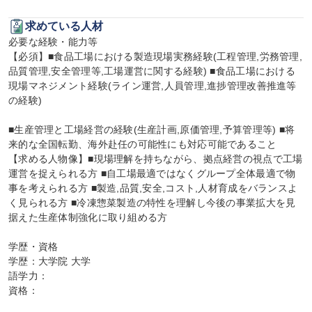
求めている人材
必要な経験・能力等

【必須】■食品工場における製造現場実務経験(工程管理,労務管理,
品質管理,安全管理等,工場運営に関する経験) ■食品工場における
現場マネジメント経験(ライン運営,人員管理,進捗管理改善推進等
の経験)

■生産管理と工場経営の経験(生産計画,原価管理,予算管理等) ■将
来的な全国転勤、海外赴任の可能性にも対応可能であること

【求める人物像】■現場理解を持ちながら、拠点経営の視点で工場
運営を捉えられる方 ■自工場最適ではなくグループ全体最適で物
事を考えられる方 ■製造,品質,安全,コスト,人材育成をバランスよ
く見られる方 ■冷凍惣菜製造の特性を理解し今後の事業拡大を見
据えた生産体制強化に取り組める方

学歴・資格

学歴：大学院 大学

語学力：

資格：