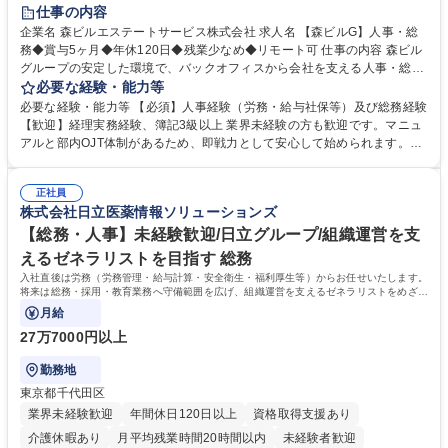
経験者歓迎
退職金あり
在宅OK
賞与あり
育休あり
仕事の内容
完全週休2日制
交通費支給
長期歓迎
駅近5分以内
土日祝休み
企業名 森ビルエステートサービス株式会社 求人名 【森ビルG】人事・総
務◆賞与5ヶ月◆年休120日◆残業少なめ◆リモート可 仕事の内容 森ビル
グループの安定した環境で、バックオフィスから会社を支える人事・総務
をお任せします。 労務と総務の業務をバランスよく担当し、ゆくゆくは制
必要な経験・能力等
度改定などのコア業務にも挑戦できる、やりがいある環境です。 ■勤怠管
必要な経験・能力等 【必須】人事経験（労務・給与社保等）及び総務経験
理、給与計算、社会保険手続き、年末調整等の労務管理全般 ■入退社手続
【歓迎】経理実務経験、簿記3級以上 業界未経験の方も歓迎です。マニュ
き、社内規定の改定や人事制度改定などのコア業務 ■社内イベントの企画
アルと部内OJT体制があるため、即戦力として安心して始められます。
運営やその他総務業務全般 ※労務と総務を1：1の割合でお任せ。 入社後
【魅力・やりがい】森ビルGの安定基盤で労務から総務まで幅広く携われ
は部内のOJTを中心に、あなたの経験に合わせて不足している部分はいつ
ます。定型業務に留まらず、社内規定や人事制度の改定など会社のコア業
でも質問・相談できる環境が整っているため、安心して成長できます。 募
正社員
務に挑戦できるため、自身の成長と組織への貢献度をダイレクトに実感で
株式会社日立医薬情報ソリューションズ
集職種 【森ビルG】人事・総務◆賞与5ヶ月◆年休120日◆残業少なめ◆
きます。 残業少なめ、週1日リモート可など、ワークライフバランスを保
リモート可
ち長期活躍できる環境です。 「これまでの幅広い経験を活かし、長期的な
【総務・人事】未経験歓迎/日立グループ/組織運営を支
キャリアを築きたい」という前向きな意欲と挑戦を全力で応援します。 学
えるゼネラリストを目指す 総務
歴・資格 学歴：大学院 大学 高専 短大 専修学校 高校 語学力： 資格：日商
入社直後は労務（労務管理・給与計算・安全衛生・福利厚生等）からお任せいたします。
簿記検定1級 日商簿記検定2級 日商簿記検定3級
将来は総務・採用・教育業務へ守備範囲を広げ、組織運営を支えるゼネラリストをめざせ
ます。
月給
27万7000円以上
勤務地
東京都千代田区
業界未経験歓迎
年間休日120日以上
資格取得支援あり
介護休暇あり
月平均残業時間20時間以内
未経験者歓迎