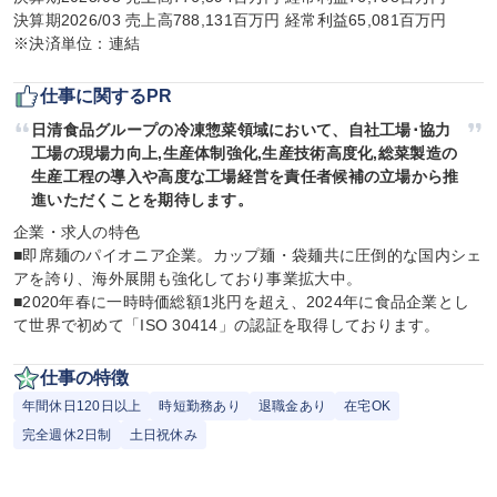
決算期2026/03 売上高788,131百万円 経常利益65,081百万円

※決済単位：連結
仕事に関するPR
日清食品グループの冷凍惣菜領域において、自社工場･協力
工場の現場力向上,生産体制強化,生産技術高度化,総菜製造の
生産工程の導入や高度な工場経営を責任者候補の立場から推
進いただくことを期待します。
企業・求人の特色

■即席麺のパイオニア企業。カップ麺・袋麺共に圧倒的な国内シェ
アを誇り、海外展開も強化しており事業拡大中。

■2020年春に一時時価総額1兆円を超え、2024年に食品企業とし
て世界で初めて「ISO 30414」の認証を取得しております。
仕事の特徴
年間休日120日以上
時短勤務あり
退職金あり
在宅OK
完全週休2日制
土日祝休み