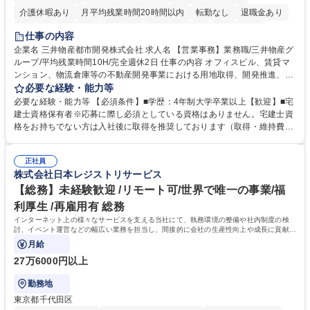
介護休暇あり
月平均残業時間20時間以内
転勤なし
退職金あり
在宅OK
賞与あり
育休あり
完全週休2日制
交通費支給
仕事の内容
駅近5分以内
土日祝休み
寮・社宅あり
企業名 三井物産都市開発株式会社 求人名 【営業事務】業務職/三井物産グ
ループ/平均残業時間10H/完全週休2日 仕事の内容 オフィスビル、賃貸マ
ンション、物流倉庫等の不動産開発事業における用地取得、開発推進、賃
貸運営、売却、仲介・活用提案等を行う営業部門において事務業務を担当
必要な経験・能力等
いただきます。 【詳細】・契約書管理、契約書製本、捺印対応、ファイリ
必要な経験・能力等 【必須条件】■学歴：4年制大学卒業以上【歓迎】■宅
ング、登記簿取得、調書取得・支払業務（各種費用支払、支払管理、請
建士資格保有者※応募に際し必須としている資格はありません。宅建士資
求・支払データ登録、取引先マスター申請対応）・予算作成及び予実管
格をお持ちでない方は入社後に取得を推奨しております（取得・維持費用
理・各種稟議書、報告書作成業務・各種台帳管理、交際費・会議費支払報
の一部補助あり） 【求める人物像】 ・向学心豊かで、主体的に行動でき
告書作成及び月次管理・部内総務庶務全般 など※※配属先によっては上記
る方。 ・社内外の多様な関係者と協調して業務を進められるコミュニケー
の他に担当頂く業務が発生する場合があります。 募集職種 【営業事務】
正社員
ション力がある方。 ・チャレンジを厭わず、粘り強く業務に取り組める
株式会社日本レジストリサービス
業務職/三井物産グループ/平均残業時間10H/完全週休2日
方。多様な関係者と謙虚に信頼関係を構築でき、期限を意識したスケジュ
ール管理が出来る方。※将来的に他部署（営業部門、コーポレート部門）
【総務】未経験歓迎 /リモート可/世界で唯一の事業/福
へのジョブローテーションの可能性があります。 学歴・資格 学歴：大学
利厚生 /再雇用有 総務
院 大学 語学力： 資格：宅地建物取引士
インターネット上の様々なサービスを支える当社にて、執務環境の整備や社内制度の検
討、イベント運営などの幅広い業務を担当し、間接的に会社の生産性向上や成長に貢献し
ている部署です。
月給
27万6000円以上
勤務地
東京都千代田区