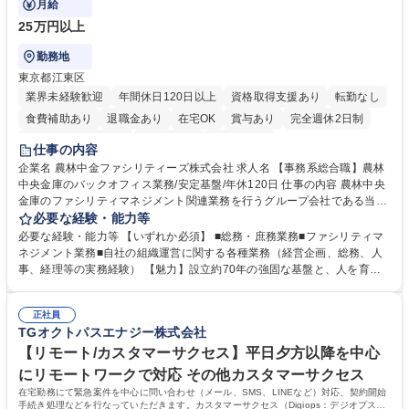
月給
25万円以上
勤務地
東京都江東区
業界未経験歓迎
年間休日120日以上
資格取得支援あり
転勤なし
食費補助あり
退職金あり
在宅OK
賞与あり
完全週休2日制
インセンティブあり
交通費支給
土日祝休み
仕事の内容
企業名 農林中金ファシリティーズ株式会社 求人名 【事務系総合職】農林
中央金庫のバックオフィス業務/安定基盤/年休120日 仕事の内容 農林中央
金庫のファシリティマネジメント関連業務を行うグループ会社である当社
にて、総務・庶務業務やファシリティマネジメントを行う事務系総合職を
必要な経験・能力等
募集いたします。 ■総務・庶務業務：外部委託先（外注先）や契約書の管
必要な経験・能力等 【いずれか必須】 ■総務・庶務業務■ファシリティマ
理、総務部門での管理業務、会計管理や決算業務、印刷物等の制作管理等
ネジメント業務■自社の組織運営に関する各種業務（経営企画、総務、人
※親会社である農林中央金庫から受託した総務庶務業務 ■ファシリティマ
事、経理等の実務経験） 【魅力】設立約70年の強固な基盤と、人を育て
ネジメント業務 農林中央金庫の店舗移転、レイアウト変更等のオフィス環
る「ホワイト」な就業環境 特徴: 1956年設立の農林中央金庫100%出資会
境構築、ビル管理・設備管理、警備、車両運行管理等 ■自社の組織運営に
社。充実した福利厚生と、ワークライフバランスの整った環境がありま
関する各種業務（経営企画、総務、人事、経理等） 募集職種 【事務系総
正社員
す。 また、業務がしっかりと基準化されており、中途入社でも質問しやす
TGオクトパスエナジー株式会社
合職】農林中央金庫のバックオフィス業務/安定基盤/年休120日
く馴染みやすい和やかな社風です。さらに、簿記やファシリティマネジャ
ーなどの資格取得に向けた費用負担や報奨金制度が非常に手厚く、成長で
【リモート/カスタマーサクセス】平日夕方以降を中心
きる環境です。 学歴・資格 学歴：大学院 大学 高専 短大 語学力： 資格：
にリモートワークで対応 その他カスタマーサクセス
日商簿記検定2級
在宅勤務にて緊急案件を中心に問い合わせ（メール、SMS、LINEなど）対応、契約開始
手続き処理などを行なっていただきます。カスタマーサクセス（Digiops：デジオプス）