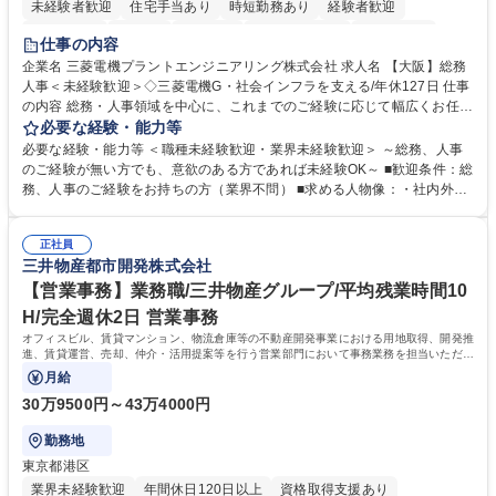
未経験者歓迎
住宅手当あり
時短勤務あり
経験者歓迎
退職金あり
在宅OK
賞与あり
完全週休2日制
交通費支給
仕事の内容
駅近5分以内
土日祝休み
服装自由
寮・社宅あり
食事補助あり
企業名 三菱電機プラントエンジニアリング株式会社 求人名 【大阪】総務
人事＜未経験歓迎＞◇三菱電機G・社会インフラを支える/年休127日 仕事
の内容 総務・人事領域を中心に、これまでのご経験に応じて幅広くお任せ
します。 ＜具体的には＞ ・総務/人事労務（給与・社保・勤怠管理など）
必要な経験・能力等
・採用・教育研修 ・福利厚生運用 など ※基本的には事務所勤務ですが、
必要な経験・能力等 ＜職種未経験歓迎・業界未経験歓迎＞ ～総務、人事
採用や教育等の業務内容により、関西圏以外への日帰り・宿泊を伴う国内
のご経験が無い方でも、意欲のある方であれば未経験OK～ ■歓迎条件：総
出張もございます。 ※担当業務を持ちつつ、お互いに助け合いながら、総
務、人事のご経験をお持ちの方（業界不問） ■求める人物像：・社内外の
務部という組織として協力しながら進める体制です。 募集職種 【大阪】
関係各部門との調整を率先して行い、業務を円滑に遂行できる協調性やコ
総務人事＜未経験歓迎＞◇三菱電機G・社会インフラを支える/年休127日
ミュニケーション能力を持っている方 ・人事総務領域に興味がありゼネラ
正社員
リスト志向をお持ちの方 学歴・資格 学歴：大学院 大学 語学力： 資格：
三井物産都市開発株式会社
【営業事務】業務職/三井物産グループ/平均残業時間10
H/完全週休2日 営業事務
オフィスビル、賃貸マンション、物流倉庫等の不動産開発事業における用地取得、開発推
進、賃貸運営、売却、仲介・活用提案等を行う営業部門において事務業務を担当いただき
ます。
月給
30万9500円～43万4000円
勤務地
東京都港区
業界未経験歓迎
年間休日120日以上
資格取得支援あり