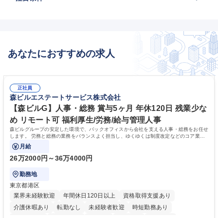
あなたにおすすめの求人
正社員
森ビルエステートサービス株式会社
【森ビルG】人事・総務 賞与5ヶ月 年休120日 残業少な
め リモート可 福利厚生/労務/給与管理人事
森ビルグループの安定した環境で、バックオフィスから会社を支える人事・総務をお任せ
します。 労務と総務の業務をバランスよく担当し、ゆくゆくは制度改定などのコア業務
にも挑戦できる、やりがいある環境です。
月給
26万2000円～36万4000円
勤務地
東京都港区
業界未経験歓迎
年間休日120日以上
資格取得支援あり
介護休暇あり
転勤なし
未経験者歓迎
時短勤務あり