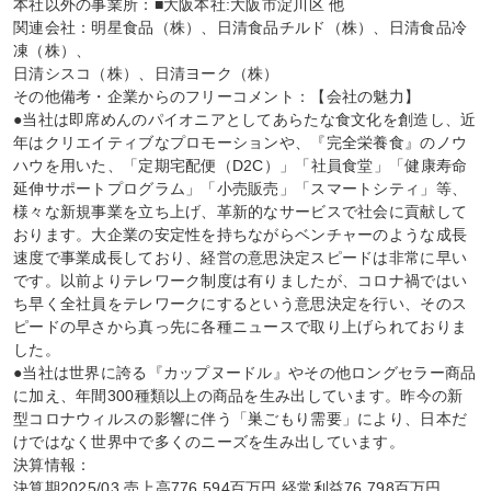
本社以外の事業所：■大阪本社:大阪市淀川区 他

関連会社：明星食品（株）、日清食品チルド（株）、日清食品冷
凍（株）、

日清シスコ（株）、日清ヨーク（株）

その他備考・企業からのフリーコメント：【会社の魅力】

●当社は即席めんのパイオニアとしてあらたな食文化を創造し、近
年はクリエイティブなプロモーションや、『完全栄養食』のノウ
ハウを用いた、「定期宅配便（D2C）」「社員食堂」「健康寿命
延伸サポートプログラム」「小売販売」「スマートシティ」等、
様々な新規事業を立ち上げ、革新的なサービスで社会に貢献して
おります。大企業の安定性を持ちながらベンチャーのような成長
速度で事業成長しており、経営の意思決定スピードは非常に早い
です。以前よりテレワーク制度は有りましたが、コロナ禍ではい
ち早く全社員をテレワークにするという意思決定を行い、そのス
ピードの早さから真っ先に各種ニュースで取り上げられておりま
した。

●当社は世界に誇る『カップヌードル』やその他ロングセラー商品
に加え、年間300種類以上の商品を生み出しています。昨今の新
型コロナウィルスの影響に伴う「巣ごもり需要」により、日本だ
けではなく世界中で多くのニーズを生み出しています。

決算情報：

決算期2025/03 売上高776,594百万円 経常利益76,798百万円
