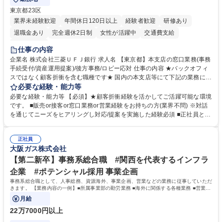
東京都23区
業界未経験歓迎
年間休日120日以上
経験者歓迎
研修あり
退職金あり
完全週休2日制
女性が活躍中
交通費支給
土日祝休み
仕事の内容
企業名 株式会社三菱ＵＦＪ銀行 求人名 【東京都】本支店の窓口業務(事務
手続受付/資産運用提案)/後方事務/ロビー応対 仕事の内容 ★バックオフィ
スではなく顧客折衝を含む職種です★ 国内の本支店等にて下記の業務に従
事していただきます。 ■窓口/後方/ロビーにて事務手続等の受付・オペレ
必要な経験・能力等
ーション、お客様対応 ■窓口にて、ご来店された個人のお客様に対して金
必要な経験・能力等 【必須】★顧客折衝経験を活かしてご活躍可能な環境
融商品のご提案 ■効率的な事務運用の検討・構築等 ≪業務紹介：ご応募前
です。 ■販売or接客or窓口業務or営業経験をお持ちの方(業界不問) ※対話
に必ずご覧ください≫ ※記事 https://www.mysite.bk.mufg.jp/career/circle/
を通じてニーズをヒアリングし対応/提案を実施した経験必須 ■正社員とし
article17/ ※動画 https://youtu.be/H-S7HaJqqbg 募集職種 【東京都】本支
ての就業経験1年以上 【歓迎】■金融業界での就業経験■銀行での預金為替
店の窓口業務(事務手続受付/資産運用提案)/後方事務/ロビー応対
事務経験 ■金融商品の提案・販売経験 ≪魅力≫研修やOJT環境が整ってい
正社員
るので安心して入行いただけます。 幅広いキャリアの選択肢があり、公募
大阪ガス株式会社
や社内副業等を活用し、 一人ひとりが挑戦できるカルチャーが浸透してい
ます。 学歴・資格 学歴：大学院 大学 高専 短大 専修学校 高校 語学力：
【第二新卒】事務系総合職 #関西を代表するインフラ
資格：
企業 #ポテンシャル採用 事業企画
事務系総合職として、人事総務、資源海外、事業企画、営業などの業務に従事していただ
きます。 【業務内容の一例】■所属事業部の勤労業務 ■海外に関係する各種業務 ■営業部
門の企画スタッフ、ルート営業
月給
22万7000円以上