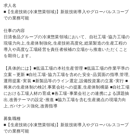
求人名

■【生産技術(冷凍惣菜領域)】新規技術導入やグローバルスコープ
での業務可能

仕事の内容

日清食品グループの冷凍惣菜領域において、自社工場･協力工場の
現場力向上,生産体制強化,生産技術高度化,総菜製造の生産工程の
導入や高度な工場経営を責任者候補の立場から推進いただくこと
を期待します。

【具体的には】■低温工場の本社生産管理 ■低温工場の作業平準の
立案～更新 ■自社工場･協力工場を含めた安全･品質面の指導,管理,
運用提案･実装 ■新製品等のライン選定,設備投資案の立案･実行 ■
将来の生産体制の検討,事業会社への提案,生産体制構築 ■自社工場
における工場人材の育成 ■各工場･事業会社との連携による課題抽
出,改善テーマの設定･推進 ■協力工場を含む生産拠点の現場力向
上,ガバナンス強化,改善指導

募集職種

■【生産技術(冷凍惣菜領域)】新規技術導入やグローバルスコープ
での業務可能