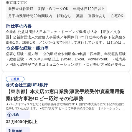
東京都文京区
業界未経験歓迎
副業・WワークOK
年間休日120日以上
月平均残業時間20時間以内
転勤なし
英語
退職金あり
在宅OK
賞与あり
育休あり
完全週休2日制
交通費支給
土日祝休み
仕事の内容
食事補助あり
企業名 公益財団法人日本アンチ・ドーピング機構 求人名 【東京／文京
区】公益財団法人の総務人事業務／年間休日125日 仕事の内容 下記業務を
部長1名、課長1名、メンバー2名で分担して遂行しています。 はじめは担
当者として業務を覚えていただき、ゆくゆくはリーダーやマネージャーポ
必要な経験・能力等
ジションとして活躍いただくことを期待しています。 【総務・人事グルー
必要な経験・能力等 ・公的助成金や補助金の申請・四半期、年間報告経験
プの業務内容】 ・人事制度関連 ・採用活動 ・教育研修の企画、実行 ・勤
・総務経験 ・PCスキル中級以上（Word、Excel、PowerPoint） ・社内外
怠管理 ・官公庁への各種提出 ・法定の会議運営（評議員会、理事会） ・
と円滑な調整ができるコミュニケーション能力 ・口が堅い方 ■歓迎要件
コンプライアンス ・内部規程やルールの管理、整備、文書管理 ・契約関
・採用業務経験 ・英語に抵抗がない方 ・営業経験 学歴・資格 学歴：大学
連 ・衛生管理 ・防災関連・公的助成金の管理・オフィス、ファシリティ
院 大学 高専 短大 専修学校 高校 語学力： 資格：
管理 ・福利厚生関連 ・職員からの問合せ、相談対応 ・その他日常の総務
正社員
株式会社三菱UFJ銀行
業務全般 募集職種 【東京／文京区】公益財団法人の総務人事業務／年間
休日125日
【東京都】本支店の窓口業務(事務手続受付/資産運用提
案)/後方事務/ロビー応対 その他事務
★バックオフィスではなく顧客折衝を含む職種です★ 国内の本支店等にて下記の業務に
従事していただきます。 ■窓口/後方/ロビーにて事務手続等の受付・オペレーション、お
客様対応
月給
32万4000円以上
勤務地