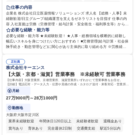
住宅手当あり
時短勤務あり
退職金あり
在宅OK
賞与あり
仕事の内容
育休あり
完全週休2日制
交通費支給
土日祝休み
寮・社宅あり
企業名 株式会社日立医薬情報ソリューションズ 求人名 【総務・人事】未
経験歓迎/日立グループ/組織運営を支えるゼネラリストを目指す 仕事の内
容 入社直後は労務（労務管理・給与計算・安全衛生・福利厚生等）からお
任せいたします。将来は総務・採用・教育業務へ守備範囲を広げ、組織運
必要な経験・能力等
営を支えるゼネラリストをめざせます。 ・初期業務：労働時間管理、給与
必要な経験・能力等 ★未経験歓迎！ ★人事・総務領域を横断的に経験し
計算、社会保険対応、福利厚生管理、安全衛生、健康経営推進等をお任せ
幅広いスキルを身につけたい方におすすめ！ ■労務管理(給与計算・社会保
します。ご経験に応じて、休職者管理など、幅広く経験を積んでいただき
険手続き・勤怠管理など)に関心があり主体的に取り組める方 ※労務経験
ます。 ・将来的な広がり：総務・採用・教育・税務対応・経営企画等。
者は早期にご活躍いただけます。 ■チームで仕事を推進できる方■将来は
★メンバーがマンツーマンで丁寧に教えるため、ご経験が浅くても安心！
マネジメント職として活躍したい 【尚可】■人事、労務、採用、教育業務
幅広く経験を積みたい意欲がある方に最適な環境です。 募集職種 【総
正社員
のご経験 ■労務管理（給与計算・社会保険手続き・勤怠管理など）の経験
株式会社キーエンス
務・人事】未経験歓迎/日立グループ/組織運営を支えるゼネラリストを目
■衛生管理者の資格をお持ちの方 学歴・資格 学歴：大学院 大学 高専 短大
指す
専修学校 高校 語学力： 資格：
【大阪・京都・滋賀】営業事務 ※未経験可 営業事務
【仕事内容】大阪営業所、京都営業所、滋賀営業所いずれかにて営業事務をお任せ。
【詳細】電話応対・データ入力・伝票や見積の作成・カタログ送付・来客対応・営業所内
で発生する事務業務や業務改善をお任せ。
月給
27万9000円～28万1000円
勤務地
大阪府大阪市淀川区
業界未経験歓迎
年間休日120日以上
未経験者歓迎
退職金あり
賞与あり
育休あり
完全週休2日制
交通費支給
駅近5分以内