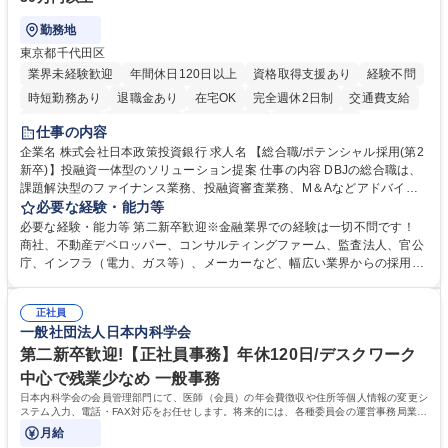
勤務地
東京都千代田区
業界未経験歓迎
年間休日120日以上
資格取得支援あり
経験不問
時短勤務あり
退職金あり
在宅OK
完全週休2日制
交通費支給
駅近5分以内
土日祝休み
第二新卒歓迎
寮・社宅あり
仕事の内容
食事補助あり
託児所あり
企業名 株式会社日本政策投資銀行 求人名 【総合職/ポテンシャル採用(第2
新卒)】投融資一体型のソリューション提案 仕事の内容 DBJの総合職は、
課題解決型のファイナンス業務、投融資審査業務、M＆Aなどアドバイザ
リー業務、地域戦略企画業務など、多様な業務に精通し、複数の専門性を
必要な経験・能力等
掛け合わせて広く社会に貢献していく職種です。 入社後は、横断的なロー
必要な経験・能力等 第二新卒歓迎※金融業界での経験は一切不問です！
テーションを経て適性や専門性に応じたキャリアを形成していただきま
商社、不動産デベロッパー、コンサルティングファーム、監査法人、官公
す。総合職として入社いただき、下記いずれかの部門でご活躍いただきま
庁、インフラ（電力、ガス等）、メーカーなど、幅広い業界からの採用実
す。※未経験の方に関しては、入行後3ヶ月間の金融の実務を学んでいた
績があります。 ＜求める人物像＞DBJでは、強い社会的使命感をもち、今
だく研修を準備しております。 ・法人RM業務・金融機能業務・コーポレ
後の日本のあり方を俯瞰する総合性と、金融分野のフロンティアを切り拓
ート・ナレッジ業務 ※それぞれの業務内容に関しては、別途その他労働条
正社員
く高い志を併せもった人材を求めています。ポテンシャル採用（第2新
一般社団法人日本内科学会
件備考欄に記載 募集職種 【総合職/ポテンシャル採用(第2新卒)】投融資一
卒）では、金融業界での経験や知識を問いません。新たな時代を見据え
体型のソリューション提案
て、複雑化する社会課題の解決に向けて先鞭をつける役割を担いたい、と
第二新卒歓迎!【正社員事務】年休120日/デスクワーク
いう気概をお持ちの方を心待ちにしています。 学歴・資格 学歴：大学院
中心で残業少なめ 一般事務
大学 語学力： 資格：
日本内科学会の会員管理部門にて、医師（会員）の年会費徴収や住所等個人情報の変更シ
ステム入力、電話・FAX対応をお任せします。将来的には、各種委員会の運営事務局業務
などにも幅広く携わっていただきます。
月給