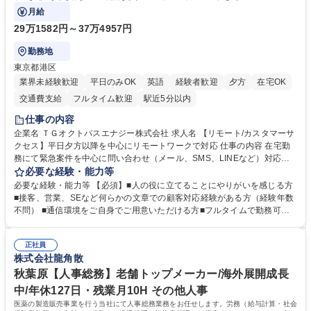
と運用構築の業務となります。
月給
29万1582円～37万4957円
勤務地
東京都港区
業界未経験歓迎
平日のみOK
英語
経験者歓迎
夕方
在宅OK
交通費支給
フルタイム歓迎
駅近5分以内
仕事の内容
企業名 ＴＧオクトパスエナジー株式会社 求人名 【リモート/カスタマーサ
クセス】平日夕方以降を中心にリモートワークで対応 仕事の内容 在宅勤
務にて緊急案件を中心に問い合わせ（メール、SMS、LINEなど）対応、
契約開始手続き処理などを行なっていただきます。カスタマーサクセス
必要な経験・能力等
（Digiops：デジオプス）と運用構築の業務となります。 ■お問い合わせ
必要な経験・能力等 【必須】■人の役に立てることにやりがいを感じる方
対応業務全般（システム入力、契約手続き含む） ■デジタルコミュニケー
■接客、営業、SEなど何らかの文章での顧客対応経験がある方（経験年数
ションツール（メール、SMS、LINE等）を使用 ■お客様のニーズに応じた
不問） ■通信環境をご自身でご用意いただける方■フルタイムで勤務可能
新プラン案内やトラブル対応 ■土日祝は主にメールでの対応、緊急度の高
な方 ※土日祝は1名体制となるため一人の環境で責任を持って業務を行っ
い問い合わせを優先 ■緊急時の電話対応 エネルギー×Tech！お客様に寄り
ていただける方【歓迎要件】■再生可能エネルギーを世の中に広め地球環
添ってサービス提供できることが魅力 募集職種 【リモート/カスタマーサ
正社員
境に貢献したい■改善提案や改善アクション等新しいことに意欲がある方
株式会社龍角散
クセス】平日夕方以降を中心にリモートワークで対応
【英語（語学力）】■翻訳ツールを用い英語でコミュニケーションをとる
ことに抵抗がない方■英語は話せなくても問題はありませんが、英語が話
秋葉原【人事総務】老舗トップメーカー/海外展開成長
せますと、よりチャンスが広がります。※日本語がネイティブレベル必須
中/年休127日・残業月10H その他人事
学歴・資格 学歴：大学院 大学 高専 短大 専修学校 高校 語学力： 資格：
医薬の製造販売事業を行う当社にて人事総務業務をお任せします。労務（給与計算・社会