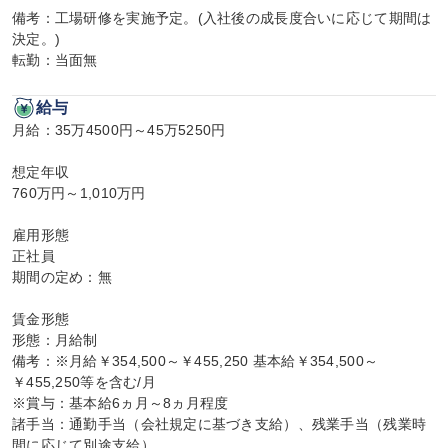
備考：工場研修を実施予定。(入社後の成長度合いに応じて期間は
決定。)

転勤：当面無
給与
月給：35万4500円～45万5250円

想定年収

760万円～1,010万円

雇用形態

正社員

期間の定め：無

賃金形態

形態：月給制

備考：※月給￥354,500～￥455,250 基本給￥354,500～
￥455,250等を含む/月

※賞与：基本給6ヵ月～8ヵ月程度

諸手当：通勤手当（会社規定に基づき支給）、残業手当（残業時
間に応じて別途支給）
