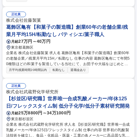
および資材の供給管理業務をご担当いただきます。（例：大豆の購買方針
立案や工場配分実施、関係部門との調整等） 【事業について】国内シェア
首位を誇り、売上も堅調に推移。健康志向が高まる中、マスコミ、各種S
正社員
NSなどで豆乳が取り上げられ、ヘビーユーザーも増えています。 募集職
株式会社佐藤製菓
種 【食品/供給管理】キッコーマンG/年間休日120日以上◎/福利厚生も充
葛飾区亀有【和菓子の製造職】創業60年の老舗企業/残
実◎
業月平均15H/転勤なし パティシエ/菓子職人
27万円～40万円
月給
東京都葛飾区
企業名 株式会社佐藤製菓 求人名 葛飾区亀有【和菓子の製造職】創業60年
の老舗企業／残業月平均15H／転勤なし 仕事の内容 葛飾区亀有にて年間5
0種類ほどの和菓子を製造している当社にて、お団子や大福をはじめとす
る和菓子等の製造業務をお任せいたします。店舗直結の工場で、お客様の
月平均残業時間20時間以内
転勤なし
退職金あり
反応をダイレクトに実感できる魅力的な環境です。 工場長の後継者候補と
して以下の業務に携わります。 ■お団子、大福、上生菓子等の和菓子類の
製造（全て手作業での丁寧な仕込み・製造）■材料準備、調製、包装、箱
正社員
詰め、洗い場作業■新商品の企画・開発。朝生菓子を中心に一般的な和菓
株式会社武蔵野化学研究所
子全般を扱っており、伝統の製法と職人としての確かな技術を着実に磨
【杉並区/研究職】世界唯一合成乳酸メーカー/年休125
き、将来的に製造部を牽引していただくことを期待します。【業務内容の
日/フレックスタイム制 低分子化学/低分子素材研究開発
変更範囲】当社の指定する業務 募集職種 葛飾区亀有【和菓子の製造職】
25万8800円～34万1000円
月給
創業60年の老舗企業／残業月平均15H／転勤なし
東京都杉並区
企業名 株式会社武蔵野化学研究所 求人名 【杉並区/研究職】世界唯一合成
乳酸メーカー/年休125日/フレックスタイム制 仕事の内容 世界初の乳酸製
法技術を確立し、食品・化粧品・医薬・工業の各メーカーに高品質な乳酸