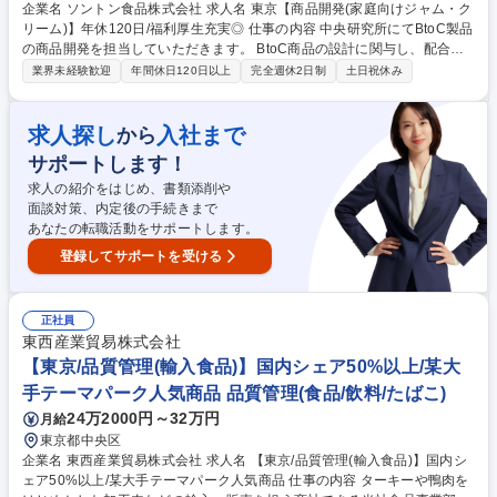
企業名 ソントン食品株式会社 求人名 東京【商品開発(家庭向けジャム・ク
リーム)】年休120日/福利厚生充実◎ 仕事の内容 中央研究所にてBtoC製品
の商品開発を担当していただきます。 BtoC商品の設計に関与し、配合設
計および表示作成、表示内容の妥当性のチェックを行っていただく業務で
業界未経験歓迎
年間休日120日以上
完全週休2日制
土日祝休み
す。幅広い業務になるため、1人で製品を作り上げるというより、チーム
で評価しあいながら作り上げることが多い部門です。また、レシピだけで
なく法規上の注意点も必要な業務のため、スタートは指導役の指示に従っ
求人探し
入社まで
から
て業務に当たっていただきます。 （※変更の範囲：会社の定める業務）
サポートします！
募集職種 東京【商品開発(家庭向けジャム・クリーム)】年休120日/福利厚
生充実◎
求人の紹介をはじめ、書類添削や
面談対策、内定後の手続きまで
あなたの転職活動をサポートします。
登録してサポートを受ける
正社員
東西産業貿易株式会社
【東京/品質管理(輸入食品)】国内シェア50%以上/某大
手テーマパーク人気商品 品質管理(食品/飲料/たばこ)
24万2000円～32万円
月給
東京都中央区
企業名 東西産業貿易株式会社 求人名 【東京/品質管理(輸入食品)】国内シ
ェア50%以上/某大手テーマパーク人気商品 仕事の内容 ターキーや鴨肉を