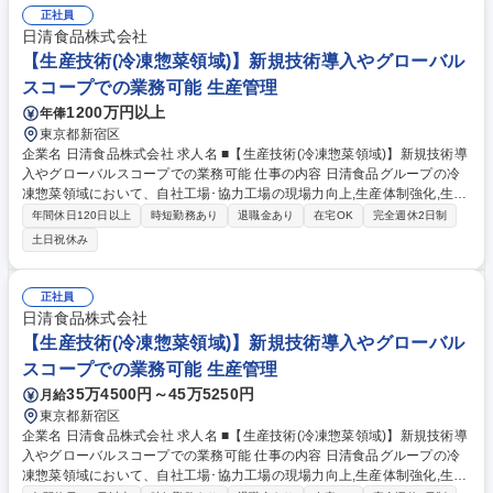
正社員
日清食品株式会社
【生産技術(冷凍惣菜領域)】新規技術導入やグローバル
スコープでの業務可能 生産管理
1200万円以上
年俸
東京都新宿区
企業名 日清食品株式会社 求人名 ■【生産技術(冷凍惣菜領域)】新規技術導
入やグローバルスコープでの業務可能 仕事の内容 日清食品グループの冷
凍惣菜領域において、自社工場･協力工場の現場力向上,生産体制強化,生産
技術高度化,総菜製造の生産工程の導入や高度な工場経営を管理職の立場か
年間休日120日以上
時短勤務あり
退職金あり
在宅OK
完全週休2日制
ら推進いただくことを期待します。 【具体的には】■低温工場の本社生産
土日祝休み
管理 ■低温工場の作業平準の立案～更新 ■自社工場･協力工場を含めた安
全･品質面の指導,管理,運用提案･実装 ■新製品等のライン選定,設備投資案
の立案･実行 ■将来の生産体制の検討,事業会社への提案,生産体制構築 ■自
正社員
社工場における工場人材の育成 ■各工場･事業会社との連携による課題抽
日清食品株式会社
出,改善テーマの設定･推進 ■協力工場を含む生産拠点の現場力向上,ガバナ
【生産技術(冷凍惣菜領域)】新規技術導入やグローバル
ンス強化,改善指導 募集職種 ■【生産技術(冷凍惣菜領域)】新規技術導入や
スコープでの業務可能 生産管理
グローバルスコープでの業務可能
35万4500円～45万5250円
月給
東京都新宿区
企業名 日清食品株式会社 求人名 ■【生産技術(冷凍惣菜領域)】新規技術導
入やグローバルスコープでの業務可能 仕事の内容 日清食品グループの冷
凍惣菜領域において、自社工場･協力工場の現場力向上,生産体制強化,生産