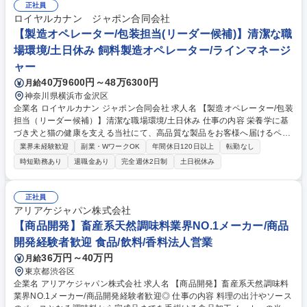
正社員
ロイヤルカナン ジャポン合同会社
【製造オペレーター/包装担当(リーダー候補)】清潔な職
場環境/土日休み 飼料製造オペレーター/ラインマネージ
ャー
40万9600円～48万6300円
月給
神奈川県横浜市金沢区
企業名 ロイヤルカナン ジャポン合同会社 求人名 【製造オペレーター/包装
担当（リーダー候補）】清潔な職場環境/土日休み 仕事の内容 栄養学に基
づき犬と猫の健康を支える当社にて、高品質な製品をお客様へ届けるペッ
トフード包装オペレーションチームのサブリーダーとして、メンバー育成
業界未経験歓迎
副業・WワークOK
年間休日120日以上
転勤なし
や現場改善をリードいただきます。 ■安全・品質：模範となりリスク改善
時短勤務あり
退職金あり
完全週休2日制
土日祝休み
や品質・食品安全基準の運用、不適合発生時の原因調査を行う。■オペレ
ーション：シフト内の業務管理や現場指導、課題解決、他部門との連携に
よる生産目標の達成。■現場力強化（FMOS）：日々の方針展開、5S活
正社員
動、教育指導、問題エスカレーション。■チームリード：円滑な連携体制
アリアケジャパン株式会社
の構築とエンゲージメント向上。 募集職種 【製造オペレーター/包装担当
【商品開発】畜産系天然調味料業界NO.1メーカー/商品
（リーダー候補）】清潔な職場環境/土日休み
開発経験者歓迎 食品/飲料/香料法人営業
36万円～40万円
月給
東京都渋谷区
企業名 アリアケジャパン株式会社 求人名 【商品開発】畜産系天然調味料
業界NO.1メーカー/商品開発経験者歓迎◎ 仕事の内容 料理の出汁やソース