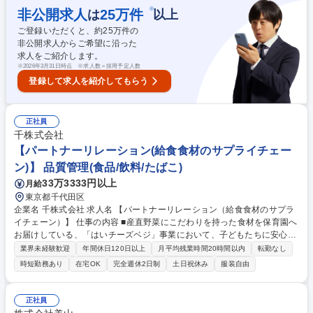
門・OEM先との折衝/弊社品質保証部門と連携 ◆入社後まずは、常温食品
※
非公開求人
25
万件
は
以上
開発の担当として、新商品開発や既存商品のブラッシュアップに向けて、
ご登録いただくと、約
25
万件の
レシピ開発や配合決定し、各OEM先（日本国内 約5社）との折衝・管理な
非公開求人からご希望に沿った
どを主導いただきます。 募集職種 【美酢/常温食品開発課】ソース/常温食
求人をご紹介します。
品の開発担当(課長候補採用)
※
2026年3月31日時点 ※求人数＝採用予定人数
登録して求人を紹介してもらう
正社員
千株式会社
【パートナーリレーション(給食食材のサプライチェー
ン)】 品質管理(食品/飲料/たばこ)
33万3333円以上
月給
東京都千代田区
企業名 千株式会社 求人名 【パートナーリレーション（給食食材のサプラ
イチェーン）】 仕事の内容 ■産直野菜にこだわりを持った食材を保育園へ
お届けしている、「はいチーズベジ」事業において、子どもたちに安心安
全な給食食材をお届けするための物流オペレーション改善を担当いただき
業界未経験歓迎
年間休日120日以上
月平均残業時間20時間以内
転勤なし
ます。 ■外部パートナーとの折衝を中心に、単なる品質管理に留まらない
時短勤務あり
在宅OK
完全週休2日制
土日祝休み
服装自由
オペレーション全般の最適化を目指していただきます。 ・提携物流拠点
（東京・横浜・宇都宮等の倉庫）の訪問（週3日程度） 食材の実態把握と
品質指導。 ・センター運営会社や物流会社との契約・交渉、及び再発防止
正社員
策の立案 ・KPI管理と改善 ※勘や経験だけでなくデータに基づいた改善策