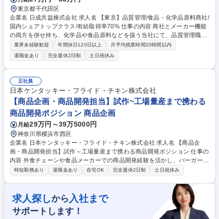
東京都千代田区
企業名 日成共益株式会社 求人名 【東京】品質管理/食品・化学品原料商社/
国内シェアトップクラス/有給取得率70% 仕事の内容 商社とメーカー機能
の両方を併せ持ち、化学品や食品原料などを扱う当社にて、品質管理職を
募集します。品質保証に近い業務内容で輸入時の手続きや表示確認、社内
業界未経験歓迎
年間休日120日以上
月平均残業時間20時間以内
教育など幅広く担当いただきます。 ■具体的には、規格書・カタログ・製
退職金あり
完全週休2日制
土日祝休み
造工程図の作成補助や、法規確認、クレーム対応（異物同定・原因究
明）、や原料サンプルの小分け補助、社内打ち合わせ参加や経費精算・消
耗品管理などの事務業務も担当いただきます。加えて、輸入食品原料・添
正社員
加物の物性評価試験（pH、粘度、粒度分布など）を実施いただきます。
日本ケンタッキー・フライド・チキン株式会社
使用機器はレオメーター、顕微鏡、粘度計など多岐にわたります。 募集職
【商品企画・商品開発担当】試作~工場量産まで携わる
種 【東京】品質管理/食品・化学品原料商社/国内シェアトップクラス/有給
商品開発ポジション 商品企画
取得率70%
29万円～39万5000円
月給
神奈川県横浜市西区
企業名 日本ケンタッキー・フライド・チキン株式会社 求人名 【商品企
画・商品開発担当】試作～工場量産まで携わる商品開発ポジション 仕事の
内容 外食チェーンや食品メーカーでの商品開発経験を活かし、バーガーや
サイド、デザート、ドリンク等の新商品開発を担当。製造工場視察やオペ
時短勤務あり
退職金あり
在宅OK
完全週休2日制
土日祝休み
レーションマニュアル作成、品質向上やコスト改善にも携わります。 【具
体的には】新商品の開発および導入に向けた各種検証、試食会議における
商品プレゼンテーション、新規食材導入に伴う製造工場視察、アレルゲ
求人探し
入社まで
から
ン・栄養成分資料の作成、オペレーションマニュアルの作成、定番商品の
サポートします！
改善・改良、品質向上およびコスト改善などを担当いただきます。 募集職