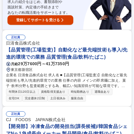
種 【商品企画・商品開発担当】試作～工場量産まで携わる商品開発ポジシ
求人の紹介をはじめ、書類添削や
ョン
面談対策、内定後の手続きまで
あなたの転職活動をサポートします。
登録してサポートを受ける
正社員
日清食品株式会社
【品質管理(工場監査)】自動化など最先端技術も導入/先
進的環境での業務 品質管理(食品/飲料/たばこ)
29万7600円～41万7350円
月給
東京都新宿区
企業名 日清食品株式会社 求人名 ■【品質管理(工場監査)】自動化など最先
端技術も導入/先進的環境での業務 仕事の内容 メインの即席麺に加え、菓
子･飲料分野も監査範囲とする為、幅広い知識習得が可能な環境です。新
規事業や海外事業の案件にも携われる可能性もあり、グローバルに活躍し
年間休日120日以上
資格取得支援あり
時短勤務あり
退職金あり
たい方にもおすすめな求人です。 【具体的な業務内容】 ■グループ各工場
在宅OK
完全週休2日制
土日祝休み
服装自由
の業務管理・監査 ■各工場へのパトロールによる安全衛生・品質管理体制
の監査、指導 ■検査機器等の導入による労働安全、品質管理体制強化のた
めの提案 ■各工場新規設備導入時の監査、指導 ■新工場導入時の監査業務
正社員
等 募集職種 ■【品質管理(工場監査)】自動化など最先端技術も導入/先進的
CJ FOODS JAPAN株式会社
環境での業務
【開発部】冷凍食品の開発担当(課長候補)/韓国食品シェ
アNo.1急成長中メーカー 製品開発(食品/飲料/たばこ)