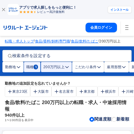
アプリで求人探しをもっと便利に！
インストール
レビュー高評価
無料
会員ログイン
/
/
/
転職・求人トップ
食品/香料/飼料専門職
食品/飲料/たばこ
200万円以上
検索条件を設定する
勤務地
職種
200万円以上
こだわり条件
雇用形態
1
勤務地の追加設定を忘れていませんか？
東京23区
大阪市
名古屋市
東京都
横浜市
川崎
食品/飲料/たばこ 200万円以上の転職・求人・中途採用情
報
940
件以上
関連度順
新着順
1
〜
100
件目を表示中