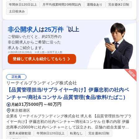
群や関連化学品を供給する当社で微生物を用いた有機酸またはアミノ酸製
年間休日120日以上
月平均残業時間20時間以内
退職金あり
完全週休2日制
造プロセスの開発をお任せします。 【業務詳細】■微生物・発酵プロセス
土日祝休み
の基礎検討■生産性・品質向上のための改良検討■精製・後工程プロセスの
検討■スケールアップ・製造移管対応■データ整理・技術文書作成 【当社
の強み】当社は、世界で初めて合成法による乳酸の量産に成功した“合成
※
非公開求人
25
万件
は
以上
乳酸の世界的なパイオニア”で、現在も世界で唯一の合成乳酸のメーカー
ご登録いただくと、約
25
万件の
です。 募集職種 【杉並区/研究職】世界唯一合成乳酸メーカー/年休125日/
非公開求人からご希望に沿った
フレックスタイム制
求人をご紹介します。
※
2026年3月31日時点 ※求人数＝採用予定人数
登録して求人を紹介してもらう
正社員
リーテイルブランディング株式会社
【品質管理担当/サプライヤー向け】伊藤忠初の社内ベ
ンチャー/商社&コンサル 品質管理(食品/飲料/たばこ)
31万5000円～40万円
月給
東京都港区
企業名 リーテイルブランディング株式会社 求人名 【品質管理担当/サプラ
イヤー向け】伊藤忠初の社内ベンチャー/商社&コンサル 仕事の内容 伊藤
忠商事の2000年に社内ベンチャーとして設立され、店舗の総合支援サー
ビスを提供する総合商社である弊社にて、お取引様(サプライヤー)に対し
業界未経験歓迎
年間休日120日以上
転勤なし
完全週休2日制
現地視察や下記品質管理に伴う業務を行っていただきます。 ■商品規格