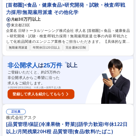
内容の変更範囲】会社の定める業務 募集職種 東京【加工食品の品質保
[首都圏]<食品・健康食品>研究開発・試験・検査/即戦
証・海外向け商品の原料調査担当】リモートワーク可能
力採用!無期雇用派遣 その他化学
30万円以上
月給
東京都23区
企業名 日研トータルソーシング株式会社 求人名 [首都圏]＜食品・健康食品
＞研究開発・試験・検査/即戦力採用！無期雇用派遣 仕事の内容 即戦力と
して化粧品関連のエンジニア業務をご担当いただきます。 【具体的な業務
内容】 ■製品の研究開発 ■検査・分析 ■臨床検査 ■細胞培養 ■理化学試験
無期雇用派遣
年間休日120日以上
完全週休2日制
など 募集職種 [首都圏]＜食品・健康食品＞研究開発・試験・検査/即戦力採
用！無期雇用派遣
※
非公開求人
25
万件
は
以上
ご登録いただくと、約
25
万件の
非公開求人からご希望に沿った
求人をご紹介します。
※
2026年3月31日時点 ※求人数＝採用予定人数
登録して求人を紹介してもらう
正社員
株式会社アスク
[品質管理/保証(冷凍果物・野菜)]語学力歓迎/年休122日
以上/月間残業20H程 品質管理(食品/飲料/たばこ)