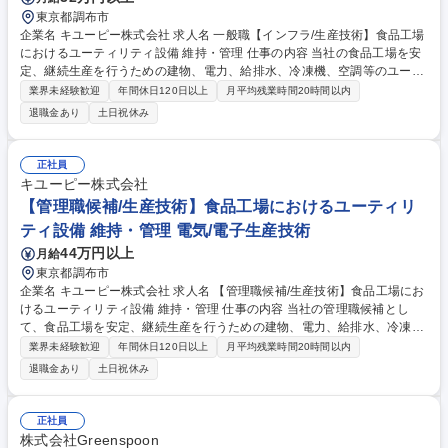
東京都調布市
企業名 キユーピー株式会社 求人名 一般職【インフラ/生産技術】食品工場
におけるユーティリティ設備 維持・管理 仕事の内容 当社の食品工場を安
定、継続生産を行うための建物、電力、給排水、冷凍機、空調等のユーテ
ィリティ設備維持、管理業務の支援と災害リスク対応、持続可能な資源循
業界未経験歓迎
年間休日120日以上
月平均残業時間20時間以内
環型廃棄物処理の運用支援をお任せいたします。 ご入社後は、各工場と2
退職金あり
土日祝休み
週間に1回MTGをしながら、生産工場におけるユーティリティ設備の運用
把握と安定稼働に向けた実務支援活動を担当していただきます。将来的に
は、計画的に安定稼働が実現できる管理業務や地球環境に沿った運用指導
正社員
を行っていただきます。 ※入社後QP工場実習を経験、現地課題の習得。
キユーピー株式会社
食品工場の施設インフラ工程と設備の連動部等を習得、実践経験積んでい
【管理職候補/生産技術】食品工場におけるユーティリ
ただきます。 募集職種 一般職【インフラ/生産技術】食品工場におけるユ
ティ設備 維持・管理 電気/電子生産技術
ーティリティ設備 維持・管理
44万円以上
月給
東京都調布市
企業名 キユーピー株式会社 求人名 【管理職候補/生産技術】食品工場にお
けるユーティリティ設備 維持・管理 仕事の内容 当社の管理職候補とし
て、食品工場を安定、継続生産を行うための建物、電力、給排水、冷凍
機、空調等のユーティリティ設備維持、管理業務の支援をお任せいたしま
業界未経験歓迎
年間休日120日以上
月平均残業時間20時間以内
す。 ご入社後は、各工場と2週間に1回MTGをしながら、生産工場におけ
退職金あり
土日祝休み
るユーティリティ設備の運用把握と安定稼働に向けた実務支援活動を担当
していただきます。また、計画的に安定稼働が実現できる管理業務や地球
環境に沿った運用指導を行っていただきます。 募集職種 【管理職候補/生
正社員
産技術】食品工場におけるユーティリティ設備 維持・管理
株式会社Greenspoon