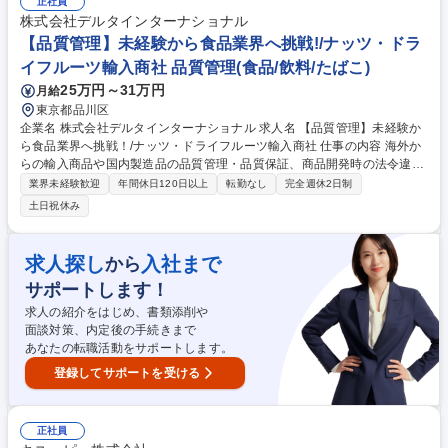
正社員
希望いたします。 募集職種 【東京/原料サプライヤーの品質監査担当】大
株式会社デルタインターナショナル
手食品メーカー/在宅勤務可
【品質管理】未経験から食品業界へ挑戦!/ナッツ・ドラ
イフルーツ輸入商社 品質管理(食品/飲料/たばこ)
25万円～31万円
月給
東京都品川区
企業名 株式会社デルタインターナショナル 求人名 【品質管理】未経験か
ら食品業界へ挑戦！/ナッツ・ドライフルーツ輸入商社 仕事の内容 海外か
らの輸入商品や国内製造品の品質管理・品質保証、商品開発時の法令違反
の有無確認などをお任せします。ゆくゆくは国内外工場の視察・監査や食
業界未経験歓迎
年間休日120日以上
転勤なし
完全週休2日制
品の品質と安全の改善・指導もご担当いただく予定です。 ■品質や安全性
土日祝休み
の確認業務・社内外商品規格書の作成、マニュアルの作成 ■商品パッケー
ジ等の食品表示の作成、点検お客様からのお申し出に関する原因究明及び
報告書の作成■データ分析からの、品質向上、事故予防策を検討し実行■サ
求人探し
入社まで
から
プライヤー工場への監査、改善指導 ■商品に関する問合せ・クレーム対応
サポートします！
（原因究明～再発防止） 募集職種 【品質管理】未経験から食品業界へ挑
戦！/ナッツ・ドライフルーツ輸入商社
求人の紹介をはじめ、書類添削や
面談対策、内定後の手続きまで
あなたの転職活動をサポートします。
登録してサポートを受ける
正社員