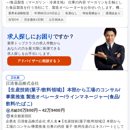
～/食品製造（マーガリン・冷凍生地） 仕事の内容 マーガリンを主軸とし
た食品製造を行う当社にて、製造オペレーターをお任せいたします。機械
操作と品質管理を通じて、製品の安定生産を支える重要な役割を担ってい
業界未経験歓迎
年間休日120日以上
転勤なし
時短勤務あり
退職金あり
ただきます。 ■製造ラインのオペレーション・管理 マーガリンおよび冷凍
在宅OK
完全週休2日制
土日祝休み
パイ生地製造の機械運用・監視、製品品質チェック ■包装ラインの機械オ
ペレーション 製品の梱包・パッケージング業務の指示出しおよび品質管理
■日報作成・原料準備・翌日以降の製造計画サポート ■製造機械の定期ク
求人探し
お困り
に
ですか？
リーニングと部品の分解・洗浄 募集職種 【大阪/製造オペレーター】月給
業界トップクラスの求人件数から
28万円～/食品製造（マーガリン・冷凍生地）
あなたの力を最大限に発揮できる
求人探しをお手伝いします。
アドバイザーに相談する
正社員
日清食品株式会社
【生産技術(菓子/飲料領域)】本部から工場のコンサル/
事業推進 製造オペレーター/ラインマネージャー(食品/
飲料/たばこ)
30万800円～42万9400円
月給
東京都新宿区
企業名 日清食品株式会社 求人名 ■【生産技術(菓子/飲料領域)】本部から
工場のコンサル/事業推進 仕事の内容 菓子･飲料生産のエキスパートとして