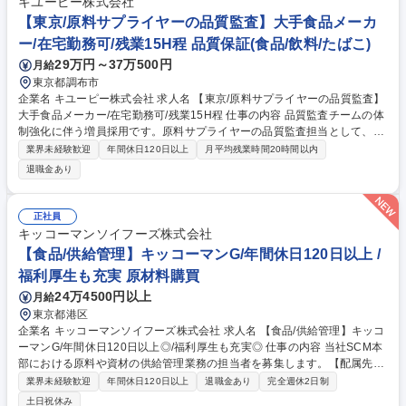
キユーピー株式会社
【東京/原料サプライヤーの品質監査】大手食品メーカ
ー/在宅勤務可/残業15H程 品質保証(食品/飲料/たばこ)
29万円～37万500円
月給
東京都調布市
企業名 キユーピー株式会社 求人名 【東京/原料サプライヤーの品質監査】
大手食品メーカー/在宅勤務可/残業15H程 仕事の内容 品質監査チームの体
制強化に伴う増員採用です。原料サプライヤーの品質監査担当として、一
部グループ会社の品質監査も担っていただき、キユーピーグループ全体の
業界未経験歓迎
年間休日120日以上
月平均残業時間20時間以内
品質維持に向けて、以下業務をお任せいたします。 ■原材料の品質基準策
退職金あり
定 ■原料サプライヤーに対する監査実務 ■原料不良の有効性確認および改
善の対応や原料の危害分析 ■グループ原料管理 等 【魅力】調味料、加工
食品、卵、惣菜など、最低4カテゴリー以上の幅広い製品群に関われるた
正社員
め、様々な経験、スキルを積むことが可能です。また、将来的にFSSC監
キッコーマンソイフーズ株式会社
査員や食品安全コンサルタントなどのキャリア形成にも活かせる経験を積
【食品/供給管理】キッコーマンG/年間休日120日以上 /
むことができます。 募集職種 【東京/原料サプライヤーの品質監査】大手
福利厚生も充実 原材料購買
食品メーカー/在宅勤務可/残業15H程
24万4500円以上
月給
東京都港区
企業名 キッコーマンソイフーズ株式会社 求人名 【食品/供給管理】キッコ
ーマンG/年間休日120日以上◎/福利厚生も充実◎ 仕事の内容 当社SCM本
部における原料や資材の供給管理業務の担当者を募集します。【配属先に
ついて】当社SCM本部は「サプライチェーンの最適化」を目的として全社
業界未経験歓迎
年間休日120日以上
退職金あり
完全週休2日制
最適に向けた合意形成と意思決定を推進する部署です。 【業務内容】原料
土日祝休み