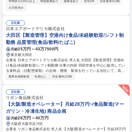
技術高度化,総菜製造の生産工程の導入や高度な工場経営を責任者候補の立
年間休日120日以上
時短勤務あり
退職金あり
在宅OK
完全週休2日制
場から推進いただくことを期待します。 【具体的には】■低温工場の本社
土日祝休み
生産管理 ■低温工場の作業平準の立案～更新 ■自社工場･協力工場を含めた
安全･品質面の指導,管理,運用提案･実装 ■新製品等のライン選定,設備投資
案の立案･実行 ■将来の生産体制の検討,事業会社への提案,生産体制構築 ■
正社員
自社工場における工場人材の育成 ■各工場･事業会社との連携による課題
日本エアポートデリカ株式会社
抽出,改善テーマの設定･推進 ■協力工場を含む生産拠点の現場力向上,ガバ
大田区【製造管理】空港向け食品/未経験歓迎/シフト制
ナンス強化,改善指導 募集職種 ■【生産技術(冷凍惣菜領域)】新規技術導入
勤務 品質管理(食品/飲料/たばこ)
やグローバルスコープでの業務可能
25万円～43万7500円
月給
東京都大田区
企業名 日本エアポートデリカ株式会社 求人名 大田区【製造管理】空港向
け食品/未経験歓迎/シフト制勤務 仕事の内容 羽田空港を中心に販売してい
る食料品（日配惣菜類）の企画・開発・製造を行っている当社にて、高品
質な食を提供するための製造管理業務全般をお任せいたします。未経験か
業界未経験歓迎
転勤なし
完全週休2日制
らでも着実に成長できる環境があります。 ■衛生管理、生産工数や原材
料・在庫等の計数管理 ■客先からのクレーム管理・対応、安全な製造のた
めの設備管理 ■現場スタッフの人材教育、現場管理・生産業務全般 ■入社
正社員
後は先輩社員のサポートのもと、段階的に業務を習得していただきます。
リボン食品株式会社
ゆくゆくは製造現場のコアメンバーとしてのご活躍を期待しております。
【大阪/製造オペレーター】月給28万円~/食品製造(マー
【業務内容の変更範囲】当社の指定する業務 募集職種 大田区【製造管
ガリン・冷凍生地) 商品企画
理】空港向け食品/未経験歓迎/シフト制勤務
28万円～40万円
月給
大阪府大阪市淀川区
企業名 リボン食品株式会社 求人名 【大阪/製造オペレーター】月給28万円