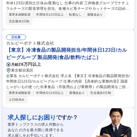
年休123日/原則土日休み/夜勤なし 仕事の内容 三井物産グループでナチュ
ラルチーズの製造管理を担当。各種カビ系チーズやカットチーズの詰め合
わせの製造ラインで、自らも作業を行いながらパートスタッフの指導や現
業界未経験歓迎
年間休日120日以上
転勤なし
退職金あり
場運営をお任せします。 【具体的な業務】ナチュラルチーズ(シュレッド
完全週休2日制
チーズ、カットチーズ、詰合せ商品など)の製造ラインにて、チーズのカ
ット・計量・袋詰め・包装などの製造作業を自ら行いながら、白カビ室/青
かび室/詰合せラインいずれかの現場運営を担当します。パートスタッフ(5
正社員
~10名程度)への作業指示・フォロー、生産・不良率・段取り時間など日々
カルビーポテト株式会社
の数値管理、トラブル発生時の一次対応なども行います。 募集職種 【チ
【東京】冷凍食品の製品開発担当/年間休日123日/カル
ーズ製造リーダー】三井物産G/年休123日/原則土日休み/夜勤なし
ビーグループ 製品開発(食品/飲料/たばこ)
26万円以上
月給
東京都目黒区
企業名 カルビーポテト株式会社 求人名 【東京】冷凍食品の製品開発担当/
年間休日123日/カルビーグループ 仕事の内容 【具体的な業務内容】国産
じゃがいもの使った冷凍食品（市販用および業務用）の製品開発をご担当
いただきます。国内加工馬鈴薯の50％以上を弊社で調達しており、原料調
業界未経験歓迎
年間休日120日以上
退職金あり
完全週休2日制
達の専門会社として高品質な原料を自社で豊富 に持っているのが最大の強
土日祝休み
みとなります。 馬鈴薯調達のリーディングカンパニーとして、弊社だから
こそ提供できる付加価値のある製品を作り上げていただくことを期待して
おります。 募集職種 【東京】冷凍食品の製品開発担当/年間休日123日/カ
求人探し
お困り
に
ですか？
ルビーグループ
業界トップクラスの求人件数から
あなたの力を最大限に発揮できる
求人探しをお手伝いします。