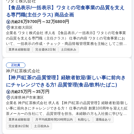
ワタミ株式会社
【食品表示/一括表示】ワタミの宅食事業の品質を支え
る専門職(主任クラス) 商品企画
26万9700円～32万6800円
月給
東京都大田区
企業名 ワタミ株式会社 求人名 【食品表示／一括表示】ワタミの宅食事業
の品質を支える専門職（主任クラス） 仕事の内容 ワタミの宅食事業にお
いて、一括表示の作成・チェック・商品情報管理業務を主軸としてご担当
いただきます。アレルゲンや栄養成分など、商品の正確な情報を管理し
業界未経験歓迎
完全週休2日制
土日祝休み
「食の安心・安全」を支える重要なポジションです。 業務の大半は表示・
情報管理業務となり、原材料変更時などに一部、商品内容に関わる業務に
も携わっていただきます。【詳細】■一括表示の作成・チェック・管理業
正社員
務（主業務）■原材料変更に伴う表示修正・関連部門との調整■アレルゲ
神戸紅茶株式会社
ン・栄養成分などの商品情報管理■システムへの商品情報登録・更新業務■
【神戸/紅茶の品質管理】経験者歓迎/新しい事に前向き
表示精度向上に向けた業務改善※試作確認や品質観点での商品内容確認に
にチャレンジできる方! 品質管理(食品/飲料/たばこ)
関わる場合あり 募集職種 【食品表示／一括表示】ワタミの宅食事業の品
25万円～35万円
月給
質を支える専門職（主任クラス）
兵庫県神戸市東灘区
企業名 神戸紅茶株式会社 求人名 【神戸/紅茶の品質管理】経験者歓迎/新し
い事に前向きにチャレンジできる方！ 仕事の内容 創業100周年を迎えた紅
茶メーカーの当社にて、品質管理を担当。未経験の方も入社後に学びなが
ら、紅茶の品質向上に携われます。 入社後は検査業務や書類確認など基礎
業界未経験歓迎
月平均残業時間20時間以内
転勤なし
退職金あり
的な業務からスタート。慣れてきたら、工場監査への対応、製品・生産工
完全週休2日制
土日祝休み
程改善に伴う調査、対策の実施などをお任せします。日本に数名しかいな