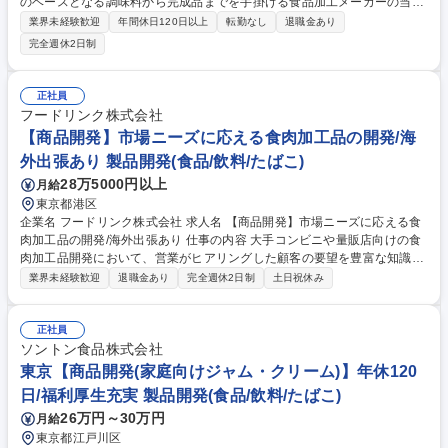
のベースとなる調味料から完成品までを手掛ける食品加工メーカーの当社
にて商品開発をお任せいたします。 【詳細】 ■営顧客要望に応じた自社製
業界未経験歓迎
年間休日120日以上
転勤なし
退職金あり
品等を使ったサンプル製品の開発 ■食品惣菜の開発 例）スープ、ソース、
完全週休2日制
カレー、シチュー等の開発 ■来社プレゼンの際の顧客対応や調理■テーマ
に沿った商品開発 ■メニューやレシピ等の作成■その他製品開発に関連し
た業務 募集職種 【商品開発】畜産系天然調味料業界NO.1メーカー/商品開
正社員
発経験者歓迎◎
フードリンク株式会社
【商品開発】市場ニーズに応える食肉加工品の開発/海
外出張あり 製品開発(食品/飲料/たばこ)
28万5000円以上
月給
東京都港区
企業名 フードリンク株式会社 求人名 【商品開発】市場ニーズに応える食
肉加工品の開発/海外出張あり 仕事の内容 大手コンビニや量販店向けの食
肉加工品開発において、営業がヒアリングした顧客の要望を豊富な知識と
ノウハウを駆使してスピーディーに商品試作を進めていきます。試作品を
業界未経験歓迎
退職金あり
完全週休2日制
土日祝休み
クオリティ高く再現するレシピや 製造フローの構築も行います。 ■顧客要
望のヒアリングとレシピ設計（調味料配合・加工条件の選定） ■社内テス
トキッチンでの試作開発（ 味の組み立て、検証）■製造ラインの立ち上
正社員
げ・技術指導・品位確認■海外協力工場（中国・東南アジア等）での技術
ソントン食品株式会社
指導・品質確認 ※出張あり（多い人で月1回程度） 募集職種 【商品開
東京【商品開発(家庭向けジャム・クリーム)】年休120
発】市場ニーズに応える食肉加工品の開発/海外出張あり
日/福利厚生充実 製品開発(食品/飲料/たばこ)
26万円～30万円
月給
東京都江戸川区