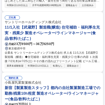
はじめとした加工肉などの輸入・販売を担う商社である当社食品事業部に
て、食品表示・規格書の作成等の品質管理業務の担当者を募集します。
年間休日120日以上
月平均残業時間20時間以内
退職金あり
土日祝休み
【詳細】 ■食品表示・規格書作成（英語の規格書を、翻訳ソフトを使いな
がら日本語で作成することもあります） ■工場監査（国内外への日帰り～
3泊程度の出張が数か月に一度発生することがあります。） ■在庫管理、
正社員
検品（社外倉庫での作業） ■電話対応、クレーム対応 ■その他配属先部門
サントリーホールディングス株式会社
の業務全般 募集職種 【東京/品質管理(輸入食品)】国内シェア50%以上/某
11/1入社【武蔵野】製造職(醸造) 住宅補助・福利厚生充
大手テーマパーク人気商品
実・残業少 製造オペレーター/ラインマネージャー(食
品/飲料/たばこ)
23万9500円～36万9250円
月給
東京都府中市
企業名 サントリーホールディングス株式会社 求人名 11/1入社【武蔵野】
製造職（醸造）◆住宅補助・福利厚生充実・残業少◎ 仕事の内容 １次面
接 7/23(木)or7/25(土) ※その後の流れはフリーコメント記載 ビール工場に
て中味製造工程の製造（仕込・醗酵・貯酒・ろ過）のオペレーション、生
業界未経験歓迎
年間休日120日以上
転勤なし
退職金あり
産管理、設備メンテナンス、改善業務 を含む日常業務などをご担当いただ
きます。 【具体的な業務内容】 ※配属はご経験やスキルに応じ選考過程
で決定。 ■ビール生産設備の運転オペレーター ■品質確認、管理 ■設備の
契約社員
点検 ■設備、仕組みの改善業務（品質、コスト、生産性、安全） 募集職種
小島屋乳業製菓株式会社
11/1入社【武蔵野】製造職（醸造）◆住宅補助・福利厚生充実・残業少◎
新宿【製菓製造スタッフ】都内の自社製菓製造工場での
勤務/残業10h程度 製造オペレーター/ラインマネージャ
ー(食品/飲料/たばこ)
25万円以上
月給