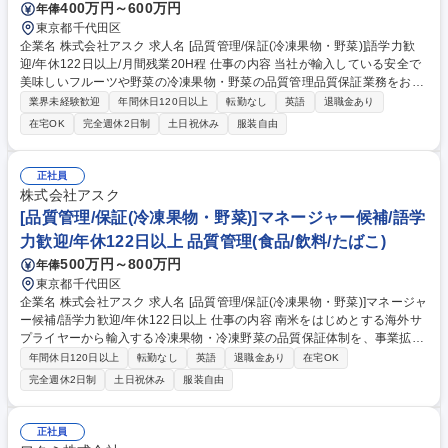
400万円～600万円
年俸
東京都千代田区
企業名 株式会社アスク 求人名 [品質管理/保証(冷凍果物・野菜)]語学力歓
迎/年休122日以上/月間残業20H程 仕事の内容 当社が輸入している安全で
美味しいフルーツや野菜の冷凍果物・野菜の品質管理品質保証業務をお任
せいたします。 1.食品事故防止のための安全性の検証及びその対応 2.顧客
業界未経験歓迎
年間休日120日以上
転勤なし
英語
退職金あり
からのクレーム対応、原因の究明・再発防止策 の策定、今後の商品企画・
在宅OK
完全週休2日制
土日祝休み
服装自由
品質管理への反映 3.製品の品質規格の設定や自社・取引先の仕様書作成 4.
国内外の仕入れ先とのやりとり、視察、製造立ち合い、監査等 5.品質管
理、基準管理、品質改善活動 6.新商品の表示作成・確認作業 7.製品の品質
正社員
検証、確認作業 8.検査機関、保健所・税関などの行政機関とのやりとり、
株式会社アスク
確認業務 募集職種 [品質管理/保証(冷凍果物・野菜)]語学力歓迎/年休122日
[品質管理/保証(冷凍果物・野菜)]マネージャー候補/語学
以上/月間残業20H程
力歓迎/年休122日以上 品質管理(食品/飲料/たばこ)
500万円～800万円
年俸
東京都千代田区
企業名 株式会社アスク 求人名 [品質管理/保証(冷凍果物・野菜)]マネージャ
ー候補/語学力歓迎/年休122日以上 仕事の内容 南米をはじめとする海外サ
プライヤーから輸入する冷凍果物・冷凍野菜の品質保証体制を、事業拡大
に伴い、さらに強固でスケール可能なものへとアップデートしていただく
年間休日120日以上
転勤なし
英語
退職金あり
在宅OK
マネージャー職を募集いたします。 【業務詳細】 1.事業拡大に伴う品質
完全週休2日制
土日祝休み
服装自由
保証体制・仕組みの再構築 2.海外サプライヤー（主に南米等）の管理・指
導 3.トラブル発生時の原因究明と是正処置（CAPA対応） 4.国内外の法規
制・認証対応 5.組織の拡大とメンバー育成 募集職種 [品質管理/保証(冷凍
正社員
果物・野菜)]マネージャー候補/語学力歓迎/年休122日以上