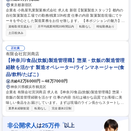
東京都新宿区
企業名 小島屋乳業製菓株式会社 求人名 新宿【製菓製造スタッフ】都内の
自社製菓製造工場での勤務/残業10h程度 仕事の内容 製菓製造現場にてケ
ーキを中心とした製造業務をお任せ致します。 【本ポジションの魅力】
当社の製菓(ケーキ類)製造業務はメーカ－でありながら一つ一つ手作りで
資格取得支援あり
月平均残業時間20時間以内
転勤なし
時短勤務あり
お客様にお届けしております。 出来上がった製品に思い入れや愛着もわ
土日祝休み
き、やりがいを感じることができます。特に繁忙期のクリスマスシーズン
は大量のケーキ製造を事前の準備段階から 仕込み→最終仕上げと進めて、
忙しい時期になりますが やり終えた後の満足感を大きく感じることが出来
正社員
ます 募集職種 新宿【製菓製造スタッフ】都内の自社製菓製造工場での勤
有限会社宮渕商店
務/残業10h程度
【神奈川/食品(炊飯)製造管理職】惣菜・炊飯の製造管理
経験を活かす 製造オペレーター/ラインマネージャー(食
品/飲料/たばこ)
42万6000円～48万7000円
月給
神奈川県横浜市鶴見区
企業名 有限会社宮渕商店 求人名 【神奈川/食品(炊飯)製造管理職】惣菜・
炊飯の製造管理経験を活かす 仕事の内容 当社は確かな品質でお客様に美
味しい食品をお届けしています。まずは現場のライン長からスタートし、
将来的には工場責任者の右腕としてマネジメント全般を担っていただく、
業界未経験歓迎
転勤なし
完全週休2日制
非常にやりがいのあるポジションです。 【業務内容】 ■工場責任者のサポ
ート ■炊飯ライン・加工ラインのシフト管理 ■現場従業員の衛生指導 ■製
造商品の品質指導 ■商材発注、在庫管理 培ってきた「品質・衛生・生産管
※
非公開求人
25
万件
は
以上
理」のスキルを、ぜひ当社で活かしてください！より働きやすい職場とし