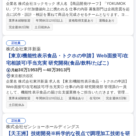
企業名 株式会社ヨックモック 求人名 【商品開発/チーフ】「YOKUMOK
U」ブランド付加価値向上に携われる 仕事の内容 募集部門は企画意図を起
点に試作・設計・検証を重ねて商品を完成させるチームとなります。ヨッ
クモックらしい「焼菓子のおいしさ」を技術面から支援いただき、商品開
業界未経験歓迎
年間休日120日以上
資格取得支援あり
退職金あり
発の技術的中核人材となっていただきます。 ■業務内容：下記3点の主担
完全週休2日制
土日祝休み
当として、業務を推進していただきます。 (1)焼菓子の味覚を設計し、日
持ちと両立させる技術の設計 (2)成形適性・焼成安定を踏まえた生地・物
性設計 (3)レシピ・工程の標準化と技術の継承 【詳細】■焼、生、半生菓
正社員
子の試作・配合設計■食感、風味の設計および改良■工場量産を見据えたレ
株式会社東洋新薬
シピ調整■技術資料、レシピの体系化■若手メンバーへの技術指導 募集職
【東京/機能性表示食品・トクホの申請】Web面接可/在
種 【商品開発/チーフ】「YOKUMOKU」ブランド付加価値向上に携われ
宅相談可/手当充実 研究開発(食品/飲料/たばこ)
る
30万1953円～40万3913円
月給
東京都渋谷区
企業名 株式会社東洋新薬 求人名 【東京/機能性表示食品・トクホの申請】
Web面接可/在宅相談可/手当充実◎ 仕事の内容 研究開発部 管理課の一員
として、機能性表示食品の届け出支援業務をご担当いただきます。管理課
は、当社の強みである機能性表示の案件を主に担っているため、非常に重
業界未経験歓迎
年間休日120日以上
退職金あり
在宅OK
完全週休2日制
要なポジションになります。 ■顧客への制度（機能性表示食品制度など）
土日祝休み
の説明、質問対応■販促資料のチェック■顧客から要望のあった資料の作成
■申請（対官公庁）管理 ※製品開発フェーズから届出書類作成フェーズ、
不備指摘対応や変更届対応まで一連の業務をご担当いただきます。 募集職
正社員
種 【東京/機能性表示食品・トクホの申請】Web面接可/在宅相談可/手当充
株式会社ゼンショーホールディングス
実◎
【天王洲】技術開発※科学的な視点で調理加工技術を研