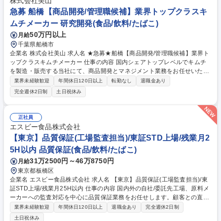
株式会社美山
を立案 募集職種 【パートナーリレーション（給食食材のサプライチェー
急募 船橋【商品開発/管理職候補】業界トップクラスキ
ン）】
ムチメーカー 研究開発(食品/飲料/たばこ)
50万円以上
月給
千葉県船橋市
企業名 株式会社美山 求人名 ★急募★船橋【商品開発/管理職候補】業界ト
ップクラスキムチメーカー 仕事の内容 国内シェアトップレベルでキムチ
を製造・販売する当社にて、商品開発とマネジメント業務をお任せいたし
ます。 ■キムチおよび発酵食品を中心とした新商品開発（国内・海外向
業界未経験歓迎
年間休日120日以上
転勤なし
退職金あり
け） ■既存商品の改良、品質向上のための研究 ■市場調査およびトレンド
完全週休2日制
土日祝休み
分析を踏まえた商品企画 ■海外市場のニーズを考慮したレシピ開発やフレ
ーバー調整 ■原料選定、試作、製造ラインテストの実施 ■関係部門（営
業・製造・品質管理など）との連携 ■プレゼン資料作成（パワーポイン
正社員
ト）、データ整理・分析（エクセル） 募集職種 ★急募★船橋【商品開発/
エスビー食品株式会社
管理職候補】業界トップクラスキムチメーカー
【東京】品質保証(工場監査担当)/東証STD上場/残業月2
5H以内 品質保証(食品/飲料/たばこ)
31万2500円～46万8750円
月給
東京都板橋区
企業名 エスビー食品株式会社 求人名 【東京】品質保証(工場監査担当)/東
証STD上場/残業月25H以内 仕事の内容 国内外の自社/委託先工場、原料メ
ーカーへの監査対応を中心に品質保証業務をお任せします。顧客との直接
的な接点やクレーム対応はなく、各工場の品質水準の維持と向上に専念で
業界未経験歓迎
年間休日120日以上
退職金あり
完全週休2日制
きるスペシャリストポジションです。 1.工場監査:FSSC22000等の基準に
土日祝休み