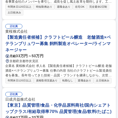
各事業会社のメンバーを牽引し、成長を促し風土改革を期待します。工場
F/Sを通じて投資回収に関わる事案を積極的に進め、経営層をサポートで
年間休日120日以上
時短勤務あり
退職金あり
在宅OK
完全週休2日制
きる重要なポジションです。 【業務概要･ミッション】 ■生産設備の新規
土日祝休み
導入及び改善,運用方法の改善などにより生産性や品質の向上 ■各事業会社
の人材育成を実施し工場運営の高度化推進 ■工場のシステム化,IoT化を推
進し、システム･仕組みによる生産性及び品質の向上 ■エネルギーコスト
正社員
の削減･省資源化に取り組み、低エネルギー負荷での工場運営を実施 ■新
黄桜株式会社
工場設計や既存工場の改修計画の策定･実施 募集職種 ■【生産技術(菓子/飲
【製造責任者候補】クラフトビール醸造 老舗酒造×ベ
料領域)】本部から工場のコンサル/事業推進
テランブリュワー募集 飼料製造オペレーター/ラインマ
ネージャー
33万円～53万円
月給
京都府京都市伏見区
企業名 黄桜株式会社 求人名 【製造責任者候補】クラフトビール醸造 老舗
酒造×ベテランブリュワー募集 仕事の内容 当社のクラフトビール製造責任
者を募集。長年培ってきた技術・品質・ブランドを継承しながら、次世代
のクラフトビール製造を牽引いただける方を求めています。 具体的には…
年間休日120日以上
資格取得支援あり
転勤なし
退職金あり
土日祝休み
■製造工程の管理（仕込み／発酵／熟成）および技術指導■品質管理・衛生
管理体制の維持／向上■製造スケジュールの立案、進捗・在庫管理■スタッ
フの育成、シフト管理、労務管理■設備の保守・点検、安全管理 募集職種
正社員
【製造責任者候補】クラフトビール醸造 老舗酒造×ベテランブリュワー募
日成共益株式会社
集
【東京】品質管理/食品・化学品原料商社/国内シェアト
ップクラス/有給取得率70% 品質管理(食品/飲料/たばこ)
27万円～33万円
月給