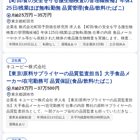
【町田/食の安全を守る微生物検査の管理職候補】年休1
25日/残業ほぼ無/転勤無 品質管理(食品/飲料/たばこ)
25万円～35万円
月給
東京都町田市
企業名 株式会社町田予防衛生研究所 求人名 【町田/食の安全を守る微生物
検査の管理職候補】年休125日/残業ほぼ無/転勤無 仕事の内容 食品メーカ
ーやホテル等から依頼された検体の食品微生物検査を実施します。検査項
目の選定、実際の検査実務、報告、さらには衛生管理体制構築のフォロー
年間休日120日以上
転勤なし
退職金あり
完全週休2日制
土日祝休み
アップまでトータルにサポートし、食の安全を守ります。 食品微生物検査
（細菌数、大腸菌群、黄色ブドウ球菌等の衛生指標菌や、サルモネラ、腸
管出血性大腸菌等の食中毒菌）および環境衛生検査を実施。将来的には管
正社員
理職として、メンバーのスキルアップ指導や検査体制の構築を牽引してい
キユーピー株式会社
ただきます。単なるデータ算出にとどまらず、検査結果をもとに顧客の衛
【東京/原料サプライヤーの品質監査担当】大手食品メ
生管理体制の構築までフォローできるのがこの仕事の大きな醍醐味です。
ーカー/在宅勤務可 品質保証(食品/飲料/たばこ)
募集職種 【町田/食の安全を守る微生物検査の管理職候補】年休125日/残
29万円～37万500円
月給
業ほぼ無/転勤無
東京都調布市
企業名 キユーピー株式会社 求人名 【東京/原料サプライヤーの品質監査担
当】大手食品メーカー/在宅勤務可 仕事の内容 弊社の原料サプライヤーの
品質監査担当として、一部グループ会社の品質監査も担っていただきなが
ら、キユーピーグループ全体の品質維持に向けて、以下業務をお任せいた
業界未経験歓迎
年間休日120日以上
月平均残業時間20時間以内
します。 ■原材料の品質基準策定 ■原料サプライヤーに対する監査実務 ■
退職金あり
原料不良の有効性確認および改善の対応や原料の危害分析 ■グループ原料
管理 等 監査業務の経験を積んでいただき、他の品質保証の経験を積んで
いただきます。将来的にはリーダークラスで業務を担っていただける方を