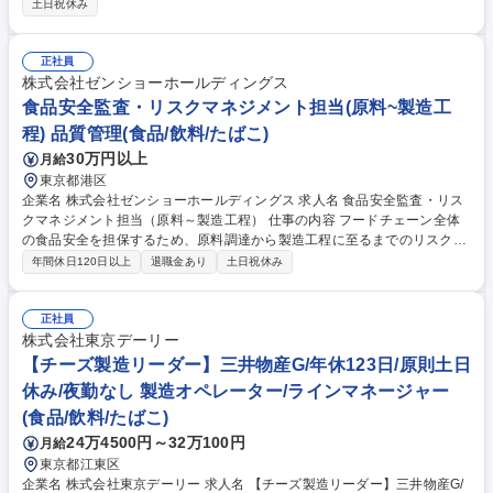
土日祝休み
書・原材料規格書の作成/管理■品質基準・検査基準の策定■新規商品の品
質チェック■原材料の表示・アレルゲン確認■HACCPに基づく衛生管理の
運用■店舗・工場の衛生基準策定■衛生監査■衛生教育■異物混入・品質不
正社員
良の原因調査■再発防止策の策定■顧客クレームの品質面での対応■食品表
株式会社ゼンショーホールディングス
示法対応■栄養成分表示の確認■アレルゲン表示チェック■法改正への対応
食品安全監査・リスクマネジメント担当(原料~製造工
■店舗スタッフへの衛生教育■品質マニュアル整備など 募集職種 【品質管
程) 品質管理(食品/飲料/たばこ)
理担当/サプライヤー向け】伊藤忠初の社内ベンチャー/商社&コンサル
30万円以上
月給
東京都港区
企業名 株式会社ゼンショーホールディングス 求人名 食品安全監査・リス
クマネジメント担当（原料～製造工程） 仕事の内容 フードチェーン全体
の食品安全を担保するため、原料調達から製造工程に至るまでのリスク管
理および監査業務を担当いただきます。 ・原料生産工程における安全性確
年間休日120日以上
退職金あり
土日祝休み
認および改善提案・指導（原料監査） ・製造工程における安全性確認およ
び改善提案・指導（工場監査） ・監査結果に基づく報告書・改善提案書の
作成 ・お取引先様および社内関連部署との調整・コミュニケーション ・
正社員
フードチェーン全体におけるハザード分析およびリスク評価の実施 ・食品
株式会社東京デーリー
安全マネジメント体制の構築・改善および各種ルールの文書化 募集職種
【チーズ製造リーダー】三井物産G/年休123日/原則土日
食品安全監査・リスクマネジメント担当（原料～製造工程）
休み/夜勤なし 製造オペレーター/ラインマネージャー
(食品/飲料/たばこ)
24万4500円～32万100円
月給
東京都江東区
企業名 株式会社東京デーリー 求人名 【チーズ製造リーダー】三井物産G/