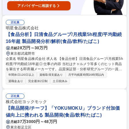
アドバイザーに相談する
正社員
明星食品株式会社
【食品分析】日清食品グループ/月残業5h程度/平均勤続
16年超 製品開発分析/解析(食品/飲料/たばこ)
28万円～30万円
月給
東京都武蔵野市
企業名 明星食品株式会社 求人名 【食品分析】日清食品グループ/月残業5h
程度/平均勤続16年超◎ 仕事の内容 当社はチャルメラ等多くのヒット商品
を輩出する即席麺メーカーです。品質保証部・分析研究グループの一員と
して、研究所内での多角的な分析業務に従事していただき、当社商品の安
年間休日120日以上
資格取得支援あり
月平均残業時間20時間以内
全性と信頼を支えていただきます。 【業務内容】 ■新製品の栄養成分表示
退職金あり
完全週休2日制
土日祝休み
のための分析（HPLC、原子吸光分析等） ■試作品の規格分析（油分、塩
分、水分活性等）および保存試験（油脂の酸価、微生物検査） ■原料資材
の規格・安全性・保存性に係わる理化学・微生物検査 ■クレーム品等の原
正社員
因究明に向けた異物・元素分析（SEM、FT-IR、EDX等） 募集職種 【食品
株式会社ヨックモック
分析】日清食品グループ/月残業5h程度/平均勤続16年超◎
【商品開発/チーフ】「YOKUMOKU」ブランド付加価
値向上に携われる 製品開発(食品/飲料/たばこ)
37万3000円～48万円
月給
東京都足立区