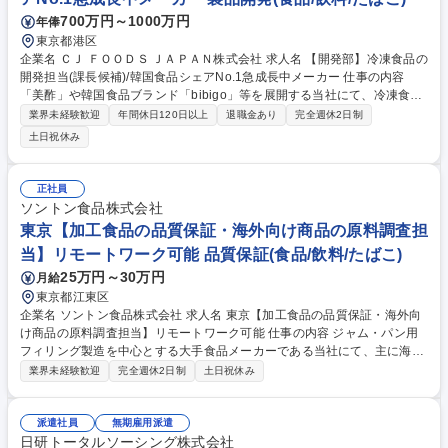
700万円～1000万円
年俸
東京都港区
企業名 ＣＪ ＦＯＯＤＳ ＪＡＰＡＮ株式会社 求人名 【開発部】冷凍食品の
開発担当(課長候補)/韓国食品シェアNo.1急成長中メーカー 仕事の内容
「美酢」や韓国食品ブランド「bibigo」等を展開する当社にて、冷凍食品
（米飯[キムパ]/総菜[チキン/お好み焼き/チャプチェ/チヂミ]）の開発担当を
業界未経験歓迎
年間休日120日以上
退職金あり
完全週休2日制
お任せします。 【業務詳細】▼原料・配合設計▼試作開発▼製造条件の最
土日祝休み
適化▼量産化に向けた課題抽出および改善提案などの開発業務全般、スム
ーズな商品化の実現に向けた弊社企画部門・OEM先との折衝/弊社品質保
証部門と連携をお任せいたします。 将来的には、「冷凍/冷蔵カテゴリ
正社員
ー」のプレイングマネージャーとして、当開発の主導やメンバーのマネー
ソントン食品株式会社
ジメントをお任せする予定です。 募集職種 【開発部】冷凍食品の開発担
東京【加工食品の品質保証・海外向け商品の原料調査担
当(課長候補)/韓国食品シェアNo.1急成長中メーカー
当】リモートワーク可能 品質保証(食品/飲料/たばこ)
25万円～30万円
月給
東京都江東区
企業名 ソントン食品株式会社 求人名 東京【加工食品の品質保証・海外向
け商品の原料調査担当】リモートワーク可能 仕事の内容 ジャム・パン用
フィリング製造を中心とする大手食品メーカーである当社にて、主に海外
向け商品を担当する加工食品の品質保証（原料調査担当）をお任せいたし
業界未経験歓迎
完全週休2日制
土日祝休み
ます。 ■輸出対象国に向けた原材料の適合調査、輸出可否の確認 ■原料規
格書のチェック、原料メーカーへの情報収集 ■取引先からの問い合わせ対
応、法改正に伴う情報アップデート ■品質情報管理システムの運用等 ※国
派遣社員
無期雇用派遣
内向け商品にも携わります（比率1:1）。デスクワーク中心です。 【業務
日研トータルソーシング株式会社