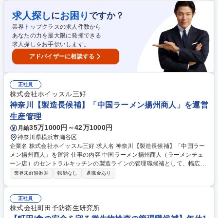
い紅茶鑑定士とも協働しながら、紅茶の品質を守り、より良くしていく仕
事です。商品企画・商品開発・生産管理など、希望に応じたキャリアにも
求人探し
お困り
に
ですか？
挑戦できます。 募集職種 【神戸/紅茶の品質管理】経験者歓迎/新しい事に
業界トップクラスの求人件数から
前向きにチャレンジできる方！
あなたの力を最大限に発揮できる
求人探しをお手伝いします。
アドバイザーに相談する
正社員
株式会社ホイッスル三好
神奈川【製造長候補】「中国ラーメン揚州商人」を運営
生産管理
35万1000円～42万1000円
月給
神奈川県横浜市瀬谷区
企業名 株式会社ホイッスル三好 求人名 神奈川【製造長候補】「中国ラー
メン揚州商人」を運営 仕事の内容 中国ラーメン揚州商人（ラーメンチェ
ーン店）のセントラルキッチンの製造ラインの管理職候補として、幅広く
食品工場の管理をご担当いただきます。 【詳細】■セントラルキッチンの
業界未経験歓迎
転勤なし
退職金あり
製造現場を十二分に理解し、製造業務全般を管理監督する(生産計画や製
造原価含む) ■品質・生産性向上に向けて継続的な業務改善をけん引する
【キャリアプラン】製造ラインリーダー経験後、能力に応じて複数ライン
正社員
の統括、製造全体統括、工場長とステップアップを期待 募集職種 神奈川
株式会社町田予防衛生研究所
【製造長候補】「中国ラーメン揚州商人」を運営