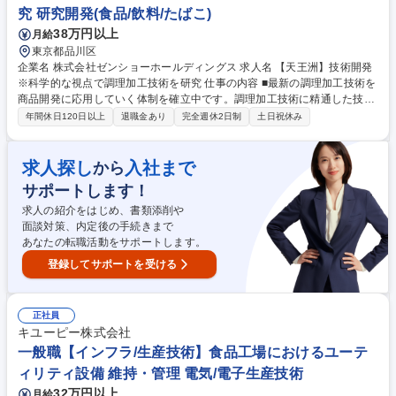
究 研究開発(食品/飲料/たばこ)
38万円以上
月給
東京都品川区
企業名 株式会社ゼンショーホールディングス 求人名 【天王洲】技術開発
※科学的な視点で調理加工技術を研究 仕事の内容 ■最新の調理加工技術を
商品開発に応用していく体制を確立中です。調理加工技術に精通した技術
開発を、指揮するプレイングマネージャーを募集します。※変更の範囲：
年間休日120日以上
退職金あり
完全週休2日制
土日祝休み
会社の定める業務 【業務内容】[1]業態の各商品開発担当者と協働した製
品の設計開発(技術課題の特定と解決、社会実装) [2]自社あるいは委託先工
場におけるスケールアップ(工業化) [3]社外ネットワークを活用した調理加
求人探し
入社まで
から
工技術の探索(素材・加工方法等)と導入 [4]部門内の他研究室（食材、評
サポートします！
価、健康栄養、情報）との連携による事業課題の解決 [5]次世代を担う食
品技術者の育成 ※[1]～[3]は必須 [4]・[5]は将来的に実施いただきます。 募
求人の紹介をはじめ、書類添削や
集職種 【天王洲】技術開発※科学的な視点で調理加工技術を研究
面談対策、内定後の手続きまで
あなたの転職活動をサポートします。
登録してサポートを受ける
正社員
キユーピー株式会社
一般職【インフラ/生産技術】食品工場におけるユーテ
ィリティ設備 維持・管理 電気/電子生産技術
32万円以上
月給