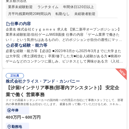
東京都渋谷区
業界未経験歓迎
ランチタイム
年間休日120日以上
月平均残業時間20時間以内
転勤なし
未経験者歓迎
住宅手当あり
経験者歓迎
完全週休2日制
インセンティブあり
仕事の内容
交通費支給
土日祝休み
服装自由
昼食補助あり
第二新卒歓迎
企業名 株式会社Ｃｙｇａｍｅｓ 求人名 【第二新卒オープンポジション】
業界未経験歓迎/自社ゲーム/WEB面接 仕事の内容 「ゲーム業界で働きた
食事補助あり
い！」という気持ちはあるものの、どのポジションが自分の適性にマッチ
しているか悩んでいる方が対象となります！ 総合職（プランナー/データ
必要な経験・能力等
アナリストなど）、技術職（開発エンジニ ア/インフラエンジニアな
必要な経験・能力等 【必須】■2023年3月から2025年3月までに大学また
ど）、デザイン職（デザイナー/イラストレ ーターなど）等から、面接で
は大学院（博士課程含む）卒業/修了した方■社会人経験がある方 ■映画や
ご希望と適正にマッチしたポジションをご案内いたします。ゲームやエン
ゲームなどのコンテンツに親しみ、ビジネスとして興味がある方 《入社実
タメコンテンツが大好きで、「ゲーム業界の未来を自らの手で作りたい」
績 例》 ・メーカー → プロジェクトマネージャー ・ソーシャルゲーム →
「最高のコンテンツを作るためには、何でもやる」という情熱に溢れた方
ゲームプランナー ・通信 → ゲームエンジニア ・独立行政法人 → データ
のご応募をお待ちしております。 募集職種 【第二新卒オープンポジショ
正社員
サイエンティスト 学歴・資格 学歴：大学院 大学 語学力： 資格：
株式会社クライス・アンド・カンパニー
ン】業界未経験歓迎/自社ゲーム/WEB面接
【汐留/インテリア事務(部署内アシスタント)】 安定企
業で働く 営業事務
ドイツの高級キッチンメーカーの国内唯一の代理店の当社にて事務スタッフとして、部署
内の事務業務全般をお任せいたします。 裁量を持って働いていただけるため、スキルア
ップも可能です。
年俸
400万円～600万円
勤務地