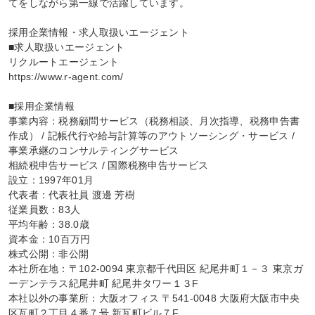
てをしながら第一線で活躍しています。

採用企業情報・求人取扱いエージェント

■求人取扱いエージェント

リクルートエージェント

https://www.r-agent.com/

■採用企業情報

事業内容：税務顧問サービス（税務相談、月次指導、税務申告書
作成） / 記帳代行や給与計算等のアウトソーシング・サービス / 
事業承継のコンサルティングサービス

相続税申告サービス / 国際税務申告サービス

設立：1997年01月

代表者：代表社員 渡邊 芳樹

従業員数：83人

平均年齢：38.0歳

資本金：10百万円

株式公開：非公開

本社所在地：〒102-0094 東京都千代田区 紀尾井町１－３ 東京ガ
ーデンテラス紀尾井町 紀尾井タワー１３F

本社以外の事業所：大阪オフィス 〒541-0048 大阪府大阪市中央
区瓦町２丁目４番７号 新瓦町ビル７F
