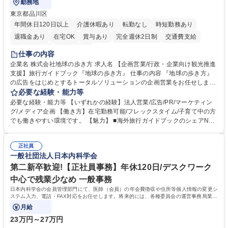
勤務地
東京都品川区
年間休日120日以上
介護休暇あり
転勤なし
時短勤務あり
退職金あり
在宅OK
賞与あり
完全週休2日制
交通費支給
駅近5分以内
土日祝休み
仕事の内容
企業名 株式会社地球の歩き方 求人名 【企画営業/行政・企業向け観光推進
支援】旅行ガイドブック『地球の歩き方』 仕事の内容 『地球の歩き方』
の広告をはじめとするトータルソリューションの企画営業をお任せしま
す。クライアントは、観光（海外旅行、国内旅行、インバウンド）で地域
必要な経験・能力等
や事業を推進したい国内外の行政や企業です。 【業務詳細】■『地球の歩
必要な経験・能力等 【いずれかの経験】法人営業/広告/PR/マーケティン
き方』は海外旅行ガイドブックのNo.1ブランドであり、国内旅行において
グ/メディア企画 【働き方】在宅勤務可能/フレックスタイム/子育て中の方
も牽引しております。観光推進支援においても、業界を牽引する意欲的な
でも働きやすい環境です。 【魅力】 ■海外旅行ガイドブックのシェアNo.1
取り組みが期待されています■インバウンドは、日本の地域の未来を担う
メディアとして、個人旅行文化の拡大と定着を担ってきたブランドに携わ
国策事業です。「GOOD LUCK TRIP」は、海外旅行ガイドブックと同様
ることが可能です。 ■国内旅行ガイドブックは立ち上げ間もない新規事業
に、インバウンドのトップブランドに成長しております■旅が業務であ
正社員
であり、「地球の歩き方」としてどう取り組むか、共に形を作るコアメン
一般社団法人日本内科学会
り、日常です。旅好きにはこれ以上ない環境です 募集職種 【企画営業/行
バーとして活躍いただきます。 学歴・資格 学歴：大学院 大学 語学力： 資
政・企業向け観光推進支援】旅行ガイドブック『地球の歩き方』
格：
第二新卒歓迎!【正社員事務】年休120日/デスクワーク
中心で残業少なめ 一般事務
日本内科学会の会員管理部門にて、医師（会員）の年会費徴収や住所等個人情報の変更シ
ステム入力、電話・FAX対応をお任せします。将来的には、各種委員会の運営事務局業務
などにも幅広く携わっていただきます。
月給
23万円～27万円