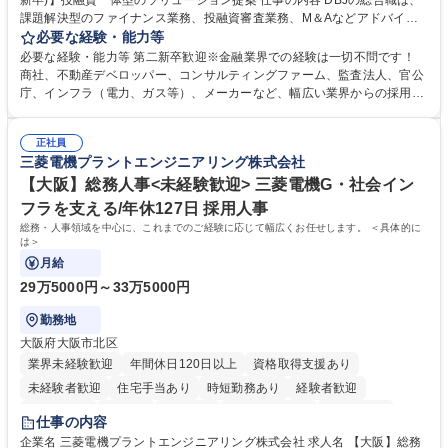
新卒)】投融資一体型のソリューション提案 仕事の内容 DBJの総合職は、
課題解決型のファイナンス業務、投融資審査業務、M＆Aなどアドバイザ
リー業務、地域戦略企画業務など、多様な業務に精通し、複数の専門性を
必要な経験・能力等
掛け合わせて広く社会に貢献していく職種です。 入社後は、横断的なロー
必要な経験・能力等 第二新卒歓迎※金融業界での経験は一切不問です！
テーションを経て適性や専門性に応じたキャリアを形成していただきま
商社、不動産デベロッパー、コンサルティングファーム、監査法人、官公
す。総合職として入社いただき、下記いずれかの部門でご活躍いただきま
庁、インフラ（電力、ガス等）、メーカーなど、幅広い業界からの採用実
す。※未経験の方に関しては、入行後3ヶ月間の金融の実務を学んでいた
績があります。 ＜求める人物像＞DBJでは、強い社会的使命感をもち、今
だく研修を準備しております。 ・法人RM業務・金融機能業務・コーポレ
後の日本のあり方を俯瞰する総合性と、金融分野のフロンティアを切り拓
ート・ナレッジ業務 ※それぞれの業務内容に関しては、別途その他労働条
正社員
く高い志を併せもった人材を求めています。ポテンシャル採用（第2新
三菱電機プラントエンジニアリング株式会社
件備考欄に記載 募集職種 【総合職/ポテンシャル採用(第2新卒)】投融資一
卒）では、金融業界での経験や知識を問いません。新たな時代を見据え
体型のソリューション提案
て、複雑化する社会課題の解決に向けて先鞭をつける役割を担いたい、と
【大阪】総務人事<未経験歓迎> 三菱電機G・社会イン
いう気概をお持ちの方を心待ちにしています。 学歴・資格 学歴：大学院
フラを支える/年休127日 採用人事
大学 語学力： 資格：
総務・人事領域を中心に、これまでのご経験に応じて幅広くお任せします。 ＜具体的に
は＞
月給
29万5000円～33万5000円
勤務地
大阪府大阪市北区
業界未経験歓迎
年間休日120日以上
資格取得支援あり
未経験者歓迎
住宅手当あり
時短勤務あり
経験者歓迎
退職金あり
在宅OK
賞与あり
完全週休2日制
交通費支給
仕事の内容
駅近5分以内
土日祝休み
服装自由
寮・社宅あり
食事補助あり
企業名 三菱電機プラントエンジニアリング株式会社 求人名 【大阪】総務