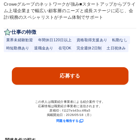
Croweグループのネットワークが強み■スタートアップからプライ
ム上場企業まで幅広い顧客層のニーズと成長ステージに応じ、会
計/税務のスペシャリストがチーム体制でサポート
仕事の特徴
業界未経験歓迎
年間休日120日以上
資格取得支援あり
転勤なし
時短勤務あり
退職金あり
在宅OK
完全週休2日制
土日祝休み
応募する
この求人は職業紹介事業者による紹介案件です。
応募情報は職業紹介事業者に送信されます。
原稿ID：
f1127eb43cc4f8a5
掲載開始日：
2026/05/18（月）
問題を報告する