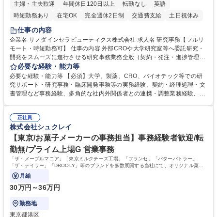
主婦・主夫歓迎
年間休日120日以上
転勤なし
英語
時短勤務あり
在宅OK
完全週休2日制
交通費支給
土日祝休み
仕事の内容
企業名 サノダインセラピューティクス株式会社 求人名 研究事務【フルリ
モート・時短勤務可】 仕事の内容 外部CROや大学研究室等へ委託研究・
開発をスムーズに進行させる研究事務業務全般（契約・発注・進捗管理・
ドキュメント整備等）CRO・大学等との契約手続き補助（NDA・委託・
必要な経験・能力等
共同研究契約等の進行・記録管理） ■見積取得、発注、検収、請求処理等
必要な経験・能力等 【必須】大学、製薬、CRO、バイオテック等での研
の事務手続き ■委託先との定例会議の調整・アジェンダ準備・議事録作成
究サポート・研究事務・臨床開発事務等の実務経験、契約・経理処理・文
■研究報告書、試験関連資料、SOP等の整備・版管理・保管 ■研究開発の
書管理など事務経験、多角的な社内外関係者との連携・調整業務経験、基
進捗・タイムライン・予算執行管理サポート ■AMED等公的研究費の申
本的なPCスキル 【尚可】 ■URA経験または産学連携・研究費管理の経験
請・報告書類作成補助および経費管理 ■社内外関係者との連絡調整・その
■AMED等の公的研究費の申請・執行管理経験 ■英語での文書読解・メー
他研究開発に関わる総務・庶務 募集職種 研究事務【フルリモート・時短
正社員
ル対応力 【働き方について】フルリモートやハイブリッド勤務、時短勤務
株式会社シュクレイ
勤務可】
など個々のライフスタイルに応じた柔軟な働き方が可能です。育児や介護
【東京/お菓子メーカーの事務担当】事務経験者歓迎/転
との両立も応援します。 学歴・資格 学歴：大学院 大学 語学力： 資格：
勤無/プライム上場G 営業事務
「ザ・メープルマニア」「東京ミルクチーズ工場」「フランセ」「バターバトラー」
「ザ・テイラー」「DROOLY」等のブランドを多数展開する当社にて、オリジナル菓子
ブランド商品の事務業務をお任せいたします。
月給
30万円～36万円
勤務地
東京都港区