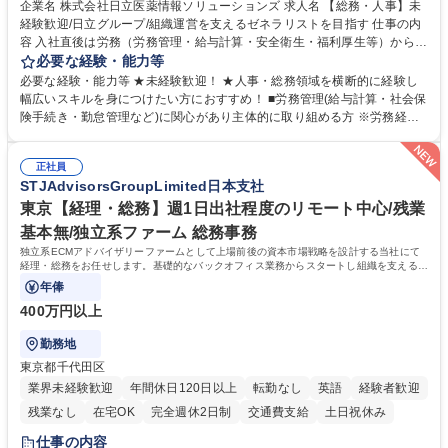
育休あり
完全週休2日制
交通費支給
土日祝休み
寮・社宅あり
企業名 株式会社日立医薬情報ソリューションズ 求人名 【総務・人事】未
経験歓迎/日立グループ/組織運営を支えるゼネラリストを目指す 仕事の内
容 入社直後は労務（労務管理・給与計算・安全衛生・福利厚生等）からお
任せいたします。将来は総務・採用・教育業務へ守備範囲を広げ、組織運
必要な経験・能力等
営を支えるゼネラリストをめざせます。 ・初期業務：労働時間管理、給与
必要な経験・能力等 ★未経験歓迎！ ★人事・総務領域を横断的に経験し
計算、社会保険対応、福利厚生管理、安全衛生、健康経営推進等をお任せ
幅広いスキルを身につけたい方におすすめ！ ■労務管理(給与計算・社会保
します。ご経験に応じて、休職者管理など、幅広く経験を積んでいただき
険手続き・勤怠管理など)に関心があり主体的に取り組める方 ※労務経験
ます。 ・将来的な広がり：総務・採用・教育・税務対応・経営企画等。
者は早期にご活躍いただけます。 ■チームで仕事を推進できる方■将来は
★メンバーがマンツーマンで丁寧に教えるため、ご経験が浅くても安心！
マネジメント職として活躍したい 【尚可】■人事、労務、採用、教育業務
幅広く経験を積みたい意欲がある方に最適な環境です。 募集職種 【総
正社員
のご経験 ■労務管理（給与計算・社会保険手続き・勤怠管理など）の経験
STJAdvisorsGroupLimited日本支社
務・人事】未経験歓迎/日立グループ/組織運営を支えるゼネラリストを目
■衛生管理者の資格をお持ちの方 学歴・資格 学歴：大学院 大学 高専 短大
指す
専修学校 高校 語学力： 資格：
東京【経理・総務】週1日出社程度のリモート中心/残業
基本無/独立系ファーム 総務事務
独立系ECMアドバイザリーファームとして上場前後の資本市場戦略を設計する当社にて
経理・総務をお任せします。基礎的なバックオフィス業務からスタートし組織を支える専
任担当として広く活躍できる環境です。
年俸
400万円以上
勤務地
東京都千代田区
業界未経験歓迎
年間休日120日以上
転勤なし
英語
経験者歓迎
残業なし
在宅OK
完全週休2日制
交通費支給
土日祝休み
仕事の内容