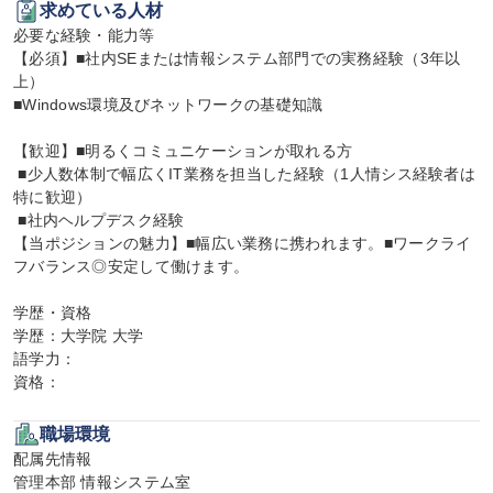
求めている人材
必要な経験・能力等

【必須】■社内SEまたは情報システム部門での実務経験（3年以
上）

■Windows環境及びネットワークの基礎知識

【歓迎】■明るくコミュニケーションが取れる方

 ■少人数体制で幅広くIT業務を担当した経験（1人情シス経験者は
特に歓迎）

 ■社内ヘルプデスク経験

【当ポジションの魅力】■幅広い業務に携われます。■ワークライ
フバランス◎安定して働けます。

学歴・資格

学歴：大学院 大学

語学力：

資格：
職場環境
配属先情報

管理本部 情報システム室