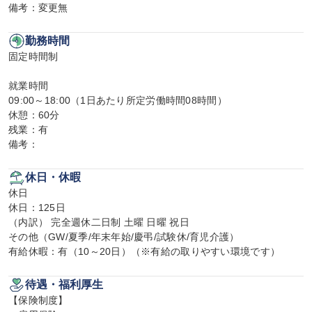
備考：変更無
勤務時間
固定時間制

就業時間

09:00～18:00（1日あたり所定労働時間08時間）

休憩：60分

残業：有

備考：
休日・休暇
休日

休日：125日

（内訳） 完全週休二日制 土曜 日曜 祝日

その他（GW/夏季/年末年始/慶弔/試験休/育児介護）

有給休暇：有（10～20日）（※有給の取りやすい環境です）
待遇・福利厚生
【保険制度】
