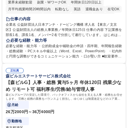
業界未経験歓迎
副業・WワークOK
年間休日120日以上
月平均残業時間20時間以内
転勤なし
英語
退職金あり
在宅OK
賞与あり
育休あり
完全週休2日制
交通費支給
土日祝休み
仕事の内容
食事補助あり
企業名 公益財団法人日本アンチ・ドーピング機構 求人名 【東京／文京
区】公益財団法人の総務人事業務／年間休日125日 仕事の内容 下記業務を
部長1名、課長1名、メンバー2名で分担して遂行しています。 はじめは担
当者として業務を覚えていただき、ゆくゆくはリーダーやマネージャーポ
必要な経験・能力等
ジションとして活躍いただくことを期待しています。 【総務・人事グルー
必要な経験・能力等 ・公的助成金や補助金の申請・四半期、年間報告経験
プの業務内容】 ・人事制度関連 ・採用活動 ・教育研修の企画、実行 ・勤
・総務経験 ・PCスキル中級以上（Word、Excel、PowerPoint） ・社内外
怠管理 ・官公庁への各種提出 ・法定の会議運営（評議員会、理事会） ・
と円滑な調整ができるコミュニケーション能力 ・口が堅い方 ■歓迎要件
コンプライアンス ・内部規程やルールの管理、整備、文書管理 ・契約関
・採用業務経験 ・英語に抵抗がない方 ・営業経験 学歴・資格 学歴：大学
連 ・衛生管理 ・防災関連・公的助成金の管理・オフィス、ファシリティ
院 大学 高専 短大 専修学校 高校 語学力： 資格：
管理 ・福利厚生関連 ・職員からの問合せ、相談対応 ・その他日常の総務
正社員
森ビルエステートサービス株式会社
業務全般 募集職種 【東京／文京区】公益財団法人の総務人事業務／年間
休日125日
【森ビルG】人事・総務 賞与5ヶ月 年休120日 残業少な
め リモート可 福利厚生/労務/給与管理人事
森ビルグループの安定した環境で、バックオフィスから会社を支える人事・総務をお任せ
します。 労務と総務の業務をバランスよく担当し、ゆくゆくは制度改定などのコア業務
にも挑戦できる、やりがいある環境です。
月給
26万2000円～36万4000円
勤務地
東京都港区