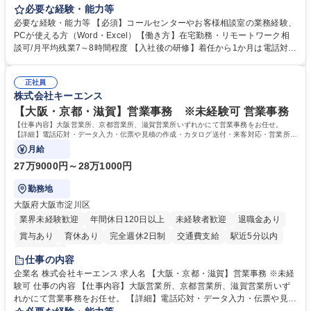
お客様のお声をより良い商品づくりに活かしていく上で、窓口となるお客
必要な経験・能力等
様相談室でのお仕事です。 日々お客様からいただくキリングループへのご
必要な経験・能力等 【必須】コールセンターやお客様相談室の業務経験、
意見を、企業活動に活かしています。お客様からの声に迅速かつ誠意をも
PCが使える方（Word・Excel）【働き方】在宅勤務・リモートワーク相
って対応、情報提供するとともにグループ内活動に反映しています。 【具
談可/月平均残業7～8時間程度 【入社後の研修】着任から1か月は電話対応
体的には】電話応対、メール、お手紙対応、ご指摘品調査報告書作成、有
のOJTを中心に実施し、電話対応に慣れた段階でメール・手紙のOJTを実
人チャットボット対応など。 【1日の対応件数】■電話：月間一人当たり
施する予定です。独り立ち以降もしっかりフォローする体制を整えていま
平均100件前後■メール・手紙：同上40件前後 募集職種 中野本社【お客様
正社員
すのでご安心ください。 【当社について】キリングループの広報機能を担
株式会社キーエンス
相談室】お客様のお声をもとにより良い商品づくりへ貢献
う会社として、お客様との出会いを大切にし、磨き上げたホスピタリティ
を込めてコミュニケーションをとりながら広報関連業務を行っておりま
【大阪・京都・滋賀】営業事務 ※未経験可 営業事務
す。 学歴・資格 学歴：大学院 大学 高専 短大 専修学校 高校 語学力： 資
【仕事内容】大阪営業所、京都営業所、滋賀営業所いずれかにて営業事務をお任せ。
格：
【詳細】電話応対・データ入力・伝票や見積の作成・カタログ送付・来客対応・営業所内
で発生する事務業務や業務改善をお任せ。
月給
27万9000円～28万1000円
勤務地
大阪府大阪市淀川区
業界未経験歓迎
年間休日120日以上
未経験者歓迎
退職金あり
賞与あり
育休あり
完全週休2日制
交通費支給
駅近5分以内
土日祝休み
仕事の内容
企業名 株式会社キーエンス 求人名 【大阪・京都・滋賀】営業事務 ※未経
験可 仕事の内容 【仕事内容】大阪営業所、京都営業所、滋賀営業所いず
れかにて営業事務をお任せ。 【詳細】電話応対・データ入力・伝票や見積