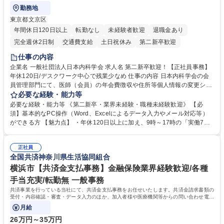
勤務地
東京都文京区
年間休日120日以上
転勤なし
未経験者歓迎
退職金あり
完全週休2日制
交通費支給
土日祝休み
第二新卒歓迎
仕事の内容
企業名 一般社団法人日本内科学会 求人名 第二新卒歓迎！【正社員事務】
年休120日/デスクワーク中心で残業少なめ 仕事の内容 日本内科学会の会
員管理部門にて、医師（会員）の年会費徴収や住所等個人情報の変更シス
テム入力、電話・FAX対応をお任せします。将来的には、各種委員会の運
必要な経験・能力等
営事務局業務などにも幅広く携わっていただきます。 【会員管理・データ
必要な経験・能力等 《第二新卒・業界未経験・職種未経験歓迎》 【必
入力業務】 ・医師（会員）の住所変更、個人情報のシステム登録・更新
須】基本的なPC操作（Word、Excelによるデータ入力やメール対応等）
・年会費の徴収管理や入金データの照合確認 【問い合わせ対応】 ・会員
ができる方 【魅力点】 ・年休120日以上に加え、9時～17時の「実働7時
（医師）からの電話、FAX、ネット申請に伴う相談受付 ・複雑な案件のへ
間勤務」で残業も少なくワークライフバランスは抜群です。 【将来的な業
のエスカレーション・連携対応 募集職種 第二新卒歓迎！【正社員事務】
務（各種委員会運営）】 ・学会内における各種委員会のスケジュール調
年休120日/デスクワーク中心で残業少なめ
正社員
整、資料作成、当日の運営サポート 学歴・資格 学歴：大学院 大学 語学
全国共済神奈川県生活協同組合
力： 資格：
横浜市【共済金支払事務】金融保険業界経験歓迎/各種
手当充実/転勤無 一般事務
共済事業を行っている当社にて、共済金支払事務をお任せいたします。共済金請求書類の
受付・内容確認・審査・データ入力のほか、加入者様や医療機関等からの問い合わせ電話
対応や書類発送等を担当します。
月給
26万円～35万円