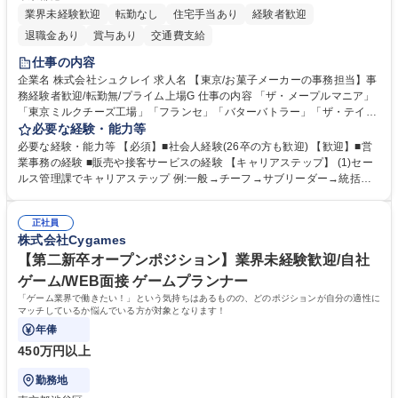
業界未経験歓迎
転勤なし
住宅手当あり
経験者歓迎
退職金あり
賞与あり
交通費支給
仕事の内容
企業名 株式会社シュクレイ 求人名 【東京/お菓子メーカーの事務担当】事
務経験者歓迎/転勤無/プライム上場G 仕事の内容 「ザ・メープルマニア」
「東京ミルクチーズ工場」「フランセ」「バターバトラー」「ザ・テイラ
ー」「DROOLY」等のブランドを多数展開する当社にて、オリジナル菓子
必要な経験・能力等
ブランド商品の事務業務をお任せいたします。 【具体的な業務内容】 ■店
必要な経験・能力等 【必須】■社会人経験(26卒の方も歓迎) 【歓迎】■営
舗からの発注受付/PC入力業務 ■受電対応(社内/社外) ■商品のマスター登
業事務の経験 ■販売や接客サービスの経験 【キャリアステップ】 (1)セー
録 ■日々の売上抽出・報告 ■提携企業への書類送付業務 ■契約書管理業務
ルス管理課でキャリアステップ 例:一般→チーフ→サブリーダー→統括リ
■ホームページへの問い合わせ対応 など 募集職種 【東京/お菓子メーカー
ーダー→マネージャー (2)他ポジションへのキャリアも可能 ※過去、未経
の事務担当】事務経験者歓迎/転勤無/プライム上場G
験で経営管理部内で経理へ異動した方もいらっしゃいます。年3回の面談
正社員
や個別面談を通してご自身のキャリアと向き合っていただき、会社として
株式会社Cygames
もバックアップしていきます。 学歴・資格 学歴：大学院 大学 高専 短大
専修学校 高校 語学力： 資格：
【第二新卒オープンポジション】業界未経験歓迎/自社
ゲーム/WEB面接 ゲームプランナー
「ゲーム業界で働きたい！」という気持ちはあるものの、どのポジションが自分の適性に
マッチしているか悩んでいる方が対象となります！
年俸
450万円以上
勤務地