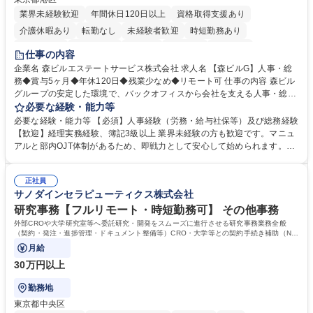
業界未経験歓迎
年間休日120日以上
資格取得支援あり
介護休暇あり
転勤なし
未経験者歓迎
時短勤務あり
経験者歓迎
退職金あり
在宅OK
賞与あり
育休あり
仕事の内容
完全週休2日制
交通費支給
長期歓迎
駅近5分以内
土日祝休み
企業名 森ビルエステートサービス株式会社 求人名 【森ビルG】人事・総
務◆賞与5ヶ月◆年休120日◆残業少なめ◆リモート可 仕事の内容 森ビル
グループの安定した環境で、バックオフィスから会社を支える人事・総務
をお任せします。 労務と総務の業務をバランスよく担当し、ゆくゆくは制
必要な経験・能力等
度改定などのコア業務にも挑戦できる、やりがいある環境です。 ■勤怠管
必要な経験・能力等 【必須】人事経験（労務・給与社保等）及び総務経験
理、給与計算、社会保険手続き、年末調整等の労務管理全般 ■入退社手続
【歓迎】経理実務経験、簿記3級以上 業界未経験の方も歓迎です。マニュ
き、社内規定の改定や人事制度改定などのコア業務 ■社内イベントの企画
アルと部内OJT体制があるため、即戦力として安心して始められます。
運営やその他総務業務全般 ※労務と総務を1：1の割合でお任せ。 入社後
【魅力・やりがい】森ビルGの安定基盤で労務から総務まで幅広く携われ
は部内のOJTを中心に、あなたの経験に合わせて不足している部分はいつ
ます。定型業務に留まらず、社内規定や人事制度の改定など会社のコア業
でも質問・相談できる環境が整っているため、安心して成長できます。 募
正社員
務に挑戦できるため、自身の成長と組織への貢献度をダイレクトに実感で
サノダインセラピューティクス株式会社
集職種 【森ビルG】人事・総務◆賞与5ヶ月◆年休120日◆残業少なめ◆
きます。 残業少なめ、週1日リモート可など、ワークライフバランスを保
リモート可
ち長期活躍できる環境です。 「これまでの幅広い経験を活かし、長期的な
研究事務【フルリモート・時短勤務可】 その他事務
キャリアを築きたい」という前向きな意欲と挑戦を全力で応援します。 学
外部CROや大学研究室等へ委託研究・開発をスムーズに進行させる研究事務業務全般
歴・資格 学歴：大学院 大学 高専 短大 専修学校 高校 語学力： 資格：日商
（契約・発注・進捗管理・ドキュメント整備等）CRO・大学等との契約手続き補助（ND
A・委託・共同研究契約等の進行・記録管理）
簿記検定1級 日商簿記検定2級 日商簿記検定3級
月給
30万円以上
勤務地
東京都中央区