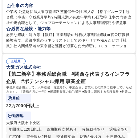
研修あり
退職金あり
賞与あり
完全週休2日制
交通費支給
仕事の内容
駅近5分以内
資格取得手当あり
食事補助あり
企業名 公益財団法人東京都道路整備保全公社 求人名 【都庁グループ】総
合職（事務）◇残業月平均9時間未満／有給年平均16日取得 仕事の内容 当
社の総合職として、ジョブローテーションによる人事経理部門や収益事業
等のフロント部門の部署等幅広い部署での業務をお任せいたします。研修
必要な経験・能力等
制度やキャリア支援が充実しております！ ※下記業務詳細 【業務詳細】■
必要な経験・能力等 【歓迎】営業経験or総務/人事/経理経験or官公庁職員
管理部門：広報、人事、経理など当公社の運営に係る管理業務 ■収益部
経験者で、道路事業のゼネラリストとしてのキャリアを積みたい方【社
門：駐車場の新規開拓、管理運営、新宿駅西口広場の「イベントコーナ
風】社内関係部署や東京都と連携が必要なため綿密にコミュニケーション
ー」などの管理運営 ■道路部門：整備の急がれる骨格幹線道路や木造住宅
を図っています。 【業務の魅力】■幅広く携われる：総合職（事務）で
密集地域の特定整備路線の用地取得、道路に関する普及啓発事業、都内の
は、駐車場の管理運営や道路用地の取得、公益財団法人の中枢を担う管理
道路施設や道路工事現場の見学ツアー事業 ※入社後は上記いずれかの部門
正社員
部門など多岐に渡る業務を経験できます。 ■様々なプロジェクト：駐車場
大阪ガス株式会社
へ配属。※業務内容変更の範囲：会社の定める業務 募集職種 【都庁グル
事業の他、新宿駅西口広場内に設置された照明を兼ねた広告「ブライトサ
ープ】総合職（事務）◇残業月平均9時間未満／有給年平均16日取得
イン」の管理運営を行うなど、事業収益を生み出す活動を積極的に行って
【第二新卒】事務系総合職 #関西を代表するインフラ
います。 学歴・資格 学歴：大学院 大学 高専 短大 専修学校 高校 語学力：
企業 #ポテンシャル採用 事業企画
資格：
事務系総合職として、人事総務、資源海外、事業企画、営業などの業務に従事していただ
きます。 【業務内容の一例】■所属事業部の勤労業務 ■海外に関係する各種業務 ■営業部
門の企画スタッフ、ルート営業
月給
22万7000円以上
勤務地
大阪府大阪市中央区
年間休日120日以上
資格取得支援あり
時短勤務あり
退職金あり
在宅OK
完全週休2日制
交通費支給
駅近5分以内
土日祝休み