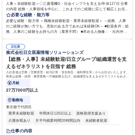
人事＜未経験歓迎＞◇三菱電機G・社会インフラを支える/年休127日 仕事
の内容 総務・人事領域を中心に、これまでのご経験に応じて幅広くお任せ
します。 ＜具体的には＞ ・総務/人事労務（給与・社保・勤怠管理など）
必要な経験・能力等
・採用・教育研修 ・福利厚生運用 など ※基本的には事務所勤務ですが、
必要な経験・能力等 ＜職種未経験歓迎・業界未経験歓迎＞ ～総務、人事
採用や教育等の業務内容により、関西圏以外への日帰り・宿泊を伴う国内
のご経験が無い方でも、意欲のある方であれば未経験OK～ ■歓迎条件：総
出張もございます。 ※担当業務を持ちつつ、お互いに助け合いながら、総
務、人事のご経験をお持ちの方（業界不問） ■求める人物像：・社内外の
務部という組織として協力しながら進める体制です。 募集職種 【大阪】
関係各部門との調整を率先して行い、業務を円滑に遂行できる協調性やコ
総務人事＜未経験歓迎＞◇三菱電機G・社会インフラを支える/年休127日
ミュニケーション能力を持っている方 ・人事総務領域に興味がありゼネラ
正社員
リスト志向をお持ちの方 学歴・資格 学歴：大学院 大学 語学力： 資格：
株式会社日立医薬情報ソリューションズ
【総務・人事】未経験歓迎/日立グループ/組織運営を支
えるゼネラリストを目指す 総務
入社直後は労務（労務管理・給与計算・安全衛生・福利厚生等）からお任せいたします。
将来は総務・採用・教育業務へ守備範囲を広げ、組織運営を支えるゼネラリストをめざせ
ます。
月給
27万7000円以上
勤務地
東京都千代田区
業界未経験歓迎
年間休日120日以上
資格取得支援あり
介護休暇あり
月平均残業時間20時間以内
未経験者歓迎
住宅手当あり
時短勤務あり
退職金あり
在宅OK
賞与あり
仕事の内容