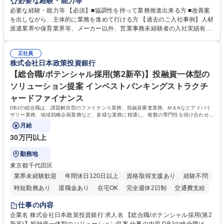
の作成・カタログ送付・来客対応・営業所内で発生する事務業務や業務改
必要な経験・能力等
善をお任せ。 【教育制度】ご入社後、育成担当とペアになりながらOJTに
必要な経験・能力等 【必須】■協調性を持って業務推進出来る方 ■改善案
て業務を覚えていただくことが可能です。業務システムがきちんと構築さ
を出しながら、主体的に業務を進めて行ける方 【過去のご入社事例】人材
れているため、スムーズに仕事に慣れることができる環境です。また、
派遣業界や保育業界等、メーカー以外、営業事務未経験者の入社実績有
「チームで成果を出す文化」があり、良いやり方を積極的に共有しながら
【当社の事務職について】単なる事務ではなく主体性を発揮したサポート
常に改善を目指す風土のため、安心して業務に取り組んでいただけます。
により、キーエンスの付加価値向上に貢献します。ベースの定型業務に加
募集職種 【大阪・京都・滋賀】営業事務 ※未経験可
正社員
えて、お客様や社員の状況に合わせ、能動的なサポート、改善の動きも期
株式会社日本政策投資銀行
待され。組織を支えるスペシャリストとして、チームに貢献し、結果的に
社員から頼られる存在になることができます。平均19:30の退勤以降の業
【総合職/ポテンシャル採用(第2新卒)】投融資一体型の
務の持ち帰りも禁止されており、メリハリのある働き方となります。 学
ソリューション提案 インベストバンキングストラクチ
歴・資格 学歴：大学院 大学 高専 短大 語学力： 資格：
ャードファイナンス
DBJの総合職は、課題解決型のファイナンス業務、投融資審査業務、M＆Aなどアドバイ
ザリー業務、地域戦略企画業務など、多様な業務に精通し、複数の専門性を掛け合わせて
広く社会に貢献していく職種です。
月給
30万円以上
勤務地
東京都千代田区
業界未経験歓迎
年間休日120日以上
資格取得支援あり
経験不問
時短勤務あり
退職金あり
在宅OK
完全週休2日制
交通費支給
駅近5分以内
土日祝休み
第二新卒歓迎
寮・社宅あり
仕事の内容
食事補助あり
託児所あり
企業名 株式会社日本政策投資銀行 求人名 【総合職/ポテンシャル採用(第2