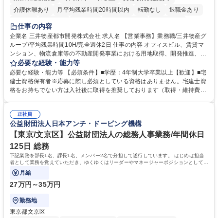
介護休暇あり
月平均残業時間20時間以内
転勤なし
退職金あり
在宅OK
賞与あり
育休あり
完全週休2日制
交通費支給
仕事の内容
駅近5分以内
土日祝休み
寮・社宅あり
企業名 三井物産都市開発株式会社 求人名 【営業事務】業務職/三井物産グ
ループ/平均残業時間10H/完全週休2日 仕事の内容 オフィスビル、賃貸マ
ンション、物流倉庫等の不動産開発事業における用地取得、開発推進、賃
貸運営、売却、仲介・活用提案等を行う営業部門において事務業務を担当
必要な経験・能力等
いただきます。 【詳細】・契約書管理、契約書製本、捺印対応、ファイリ
必要な経験・能力等 【必須条件】■学歴：4年制大学卒業以上【歓迎】■宅
ング、登記簿取得、調書取得・支払業務（各種費用支払、支払管理、請
建士資格保有者※応募に際し必須としている資格はありません。宅建士資
求・支払データ登録、取引先マスター申請対応）・予算作成及び予実管
格をお持ちでない方は入社後に取得を推奨しております（取得・維持費用
理・各種稟議書、報告書作成業務・各種台帳管理、交際費・会議費支払報
の一部補助あり） 【求める人物像】 ・向学心豊かで、主体的に行動でき
告書作成及び月次管理・部内総務庶務全般 など※※配属先によっては上記
る方。 ・社内外の多様な関係者と協調して業務を進められるコミュニケー
の他に担当頂く業務が発生する場合があります。 募集職種 【営業事務】
正社員
ション力がある方。 ・チャレンジを厭わず、粘り強く業務に取り組める
公益財団法人日本アンチ・ドーピング機構
業務職/三井物産グループ/平均残業時間10H/完全週休2日
方。多様な関係者と謙虚に信頼関係を構築でき、期限を意識したスケジュ
ール管理が出来る方。※将来的に他部署（営業部門、コーポレート部門）
【東京/文京区】公益財団法人の総務人事業務/年間休日
へのジョブローテーションの可能性があります。 学歴・資格 学歴：大学
125日 総務
院 大学 語学力： 資格：宅地建物取引士
下記業務を部長1名、課長1名、メンバー2名で分担して遂行しています。 はじめは担当
者として業務を覚えていただき、ゆくゆくはリーダーやマネージャーポジションとして活
躍いただくことを期待しています。
月給
27万円～35万円
勤務地
東京都文京区