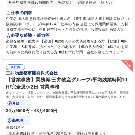
月平均残業時間20時間以内
転勤なし
経験者歓迎
駅ナカ
退職金あり
完全週休2日制
交通費支給
駅近5分以内
仕事の内容
土日祝休み
服装自由
昼食補助あり
食事補助あり
企業名 北大阪急行電鉄株式会社 求人名 【豊中市/総務人事】経験者歓迎！/
阪急阪神HDグループ/年休124日 仕事の内容 当社にて採用関係業務、人材
育成業務を中心に、中期経営計画・予算等の管理、設備投資計画等の策
定、さらに社内の重要会議の運営等、経営の根幹となる幅広い総務人事業
必要な経験・能力等
務全般を担当していただきます。 【主な業務内容】 ■採用関係業務および
必要な経験・能力等 【必須】■総務人事の実務経験がある方 【歓迎】■採
人材育成(社員研修)業務の推進 ■中期経営計画および予算等の管理 ■設備
用業務、人材育成に携わったことのある方 【求める人物像】 ■探求心を持
投資計画等の策定 ■社内の重要会議の運営 ■その他総務人事業務全般 【入
ち前向きに業務に取り組める方 ■臆せずに部門・会社を超えたコミュニケ
社後】入社後は採用や育成をメインに担当し将来的には経営根幹に関わる
ーションの取れる方 ■自分で考えて行動のできる方 ■第二の創業期を迎え
総務人事業務全般へ幅広く従事していただきます。 募集職種 【豊中市/総
る当社で組織の次代を担うネクスト人材として長期的に成長したい方 ■周
務人事】経験者歓迎！/阪急阪神HDグループ/年休124日
正社員
囲のメンバーと協調しつつ主体性を持って能動的に業務を推進できる方 学
三井物産都市開発株式会社
歴・資格 学歴：大学院 大学 高専 短大 専修学校 高校 語学力： 資格：
【営業事務】業務職/三井物産グループ/平均残業時間10
H/完全週休2日 営業事務
オフィスビル、賃貸マンション、物流倉庫等の不動産開発事業における用地取得、開発推
進、賃貸運営、売却、仲介・活用提案等を行う営業部門において事務業務を担当いただき
ます。
月給
30万9500円～43万4000円
勤務地
東京都港区
業界未経験歓迎
年間休日120日以上
資格取得支援あり