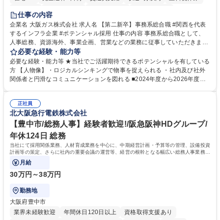
服装自由
第二新卒歓迎
寮・社宅あり
食事補助あり
仕事の内容
企業名 大阪ガス株式会社 求人名 【第二新卒】事務系総合職 #関西を代表
するインフラ企業 #ポテンシャル採用 仕事の内容 事務系総合職として、
人事総務、資源海外、事業企画、営業などの業務に従事していただきま
す。 【業務内容の一例】■所属事業部の勤労業務 ■海外に関係する各種業
必要な経験・能力等
務 ■営業部門の企画スタッフ、ルート営業 【キャリアパス】入社後の配属
必要な経験・能力等 ★当社でご活躍期待できるポテンシャルを有している
ポジションで一定期間ご活躍頂いた後、本人の適性及び将来のキャリアを
方 【人物像】・ロジカルシンキングで物事を捉えられる ・社内及び社外
鑑みてジョブローテーションを行います。 【育成】OJTでの現場育成や研
関係者と円滑なコミュニケーションを図れる ■2024年度から2026年度ま
修カリキュラムを通じて、Daigasグループの業務で必要となる知識につい
での3ヵ年を対象とする「Daigasグループ中期経営計画2026」を策定しま
て学んでいただきます。 募集職種 【第二新卒】事務系総合職 #関西を代
した。https://www.osakagas.co.jp/company/press/pr2024/1777576_564
表するインフラ企業 #ポテンシャル採用
正社員
72.html ■エネルギーセキュリティの不安定化や気候変動による自然災害の
北大阪急行電鉄株式会社
甚大化など、これまで以上に社会課題解決の重要性が高まっています。
「未来の日常」の創造に向けて持続可能な社会の実現に貢献してまいりま
【豊中市/総務人事】経験者歓迎!/阪急阪神HDグループ/
す。 学歴・資格 学歴：大学院 大学 語学力： 資格：
年休124日 総務
当社にて採用関係業務、人材育成業務を中心に、中期経営計画・予算等の管理、設備投資
計画等の策定、さらに社内の重要会議の運営等、経営の根幹となる幅広い総務人事業務全
般を担当していただきます。
月給
30万円～38万円
勤務地
大阪府豊中市
業界未経験歓迎
年間休日120日以上
資格取得支援あり