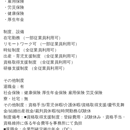
・雇用保険

・労災保険

・健康保険

・厚生年金

制度、設備

在宅勤務 （一部従業員利用可）

リモートワーク可 （一部従業員利用可）

時短制度 （全従業員利用可）

出産・育児支援制度 （全従業員利用可）

資格取得支援制度 （全従業員利用可）

研修支援制度 （全従業員利用可）

その他制度

退職金：有

社会保険：健康保険 厚生年金保険 雇用保険 労災保険

寮・社宅：無

その他制度：資格手当/育児休暇/介護休暇/資格取得支援/慶弔見舞
金/結婚出産祝金/裁判員休暇/短時間勤務/試験休

制度備考：■資格取得支援制度：登録費用・試験休み・資格手当・
資格維持に係る年会費等を事務所にて負担

■退職金：企業型確定拠出年金（DC）