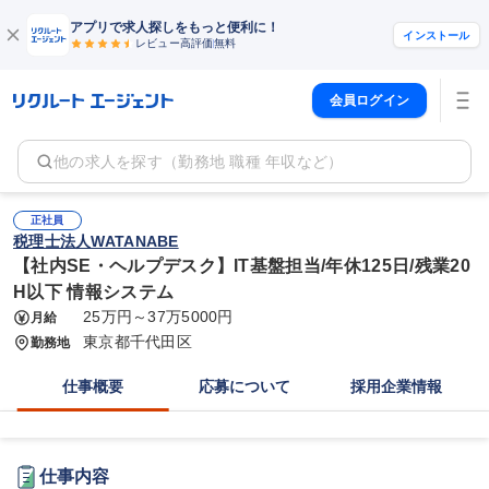
アプリで求人探しをもっと便利に！
インストール
レビュー高評価
無料
会員ログイン
他の求人を探す（勤務地 職種 年収など）
正社員
税理士法人WATANABE
【社内SE・ヘルプデスク】IT基盤担当/年休125日/残業20
H以下 情報システム
25万円～37万5000円
月給
東京都千代田区
勤務地
仕事概要
応募について
採用企業情報
仕事内容