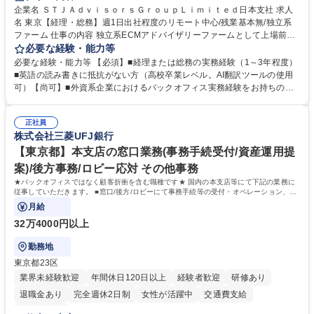
企業名 ＳＴＪＡｄｖｉｓｏｒｓＧｒｏｕｐＬｉｍｉｔｅｄ日本支社 求人
名 東京【経理・総務】週1日出社程度のリモート中心/残業基本無/独立系
ファーム 仕事の内容 独立系ECMアドバイザリーファームとして上場前後
の資本市場戦略を設計する当社にて経理・総務をお任せします。基礎的な
必要な経験・能力等
バックオフィス業務からスタートし組織を支える専任担当として広く活躍
必要な経験・能力等 【必須】■経理または総務の実務経験（1～3年程度）
できる環境です。 ■日常経理、月次および年次決算サポート業務 ■本国
■英語の読み書きに抵抗がない方（高校卒業レベル。AI翻訳ツールの使用
（グローバル）との英文メール対応（AI翻訳ツール等を使用しての対応で
可）【尚可】■外資系企業におけるバックオフィス実務経験をお持ちの方
問題ございません） ■オフィス環境整備、郵便物の発送・受取等の総務業
【必須・尚可要件】簿記などの特別な資格や、TOEIC等のスコアは求めて
務全般 ■その他バックオフィス関連サポート ※ご経験に合わせて無理なく
おりません。日々の事務処理を丁寧かつ正確に行える方を歓迎します。
業務をお任せします。残業も基本的には発生せず、ご自身のペースで業務
正社員
【働き方について】現在は週4日程度の在宅勤務を実施しており、ワーク
株式会社三菱UFJ銀行
を進めやすく定着率の高い環境です。 募集職種 東京【経理・総務】週1日
ライフバランスを重視する方に最適な環境です（フルリモートも面接で相
出社程度のリモート中心/残業基本無/独立系ファーム
談可）。【求める人物像】幅広いバックオフィス業務に柔軟に対応でき、
【東京都】本支店の窓口業務(事務手続受付/資産運用提
社内外と円滑にコミュニケーションを取りながら業務を推進できる方 学
案)/後方事務/ロビー応対 その他事務
歴・資格 学歴：大学院 大学 高専 短大 専修学校 高校 語学力： 資格：
★バックオフィスではなく顧客折衝を含む職種です★ 国内の本支店等にて下記の業務に
従事していただきます。 ■窓口/後方/ロビーにて事務手続等の受付・オペレーション、お
客様対応
月給
32万4000円以上
勤務地
東京都23区
業界未経験歓迎
年間休日120日以上
経験者歓迎
研修あり
退職金あり
完全週休2日制
女性が活躍中
交通費支給
土日祝休み