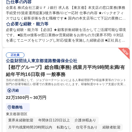
仕事の内容
企業名 株式会社三菱ＵＦＪ銀行 求人名 【東京都】本支店の窓口業務(事務
手続受付/資産運用提案)/後方事務/ロビー応対 仕事の内容 ★バックオフィ
スではなく顧客折衝を含む職種です★ 国内の本支店等にて下記の業務に従
事していただきます。 ■窓口/後方/ロビーにて事務手続等の受付・オペレ
必要な経験・能力等
ーション、お客様対応 ■窓口にて、ご来店された個人のお客様に対して金
必要な経験・能力等 【必須】★顧客折衝経験を活かしてご活躍可能な環境
融商品のご提案 ■効率的な事務運用の検討・構築等 ≪業務紹介：ご応募前
です。 ■販売or接客or窓口業務or営業経験をお持ちの方(業界不問) ※対話
に必ずご覧ください≫ ※記事 https://www.mysite.bk.mufg.jp/career/circle/
を通じてニーズをヒアリングし対応/提案を実施した経験必須 ■正社員とし
article17/ ※動画 https://youtu.be/H-S7HaJqqbg 募集職種 【東京都】本支
ての就業経験1年以上 【歓迎】■金融業界での就業経験■銀行での預金為替
店の窓口業務(事務手続受付/資産運用提案)/後方事務/ロビー応対
事務経験 ■金融商品の提案・販売経験 ≪魅力≫研修やOJT環境が整ってい
正社員
るので安心して入行いただけます。 幅広いキャリアの選択肢があり、公募
公益財団法人東京都道路整備保全公社
や社内副業等を活用し、 一人ひとりが挑戦できるカルチャーが浸透してい
ます。 学歴・資格 学歴：大学院 大学 高専 短大 専修学校 高校 語学力：
【都庁グループ】総合職(事務) 残業月平均9時間未満/有
資格：
給年平均16日取得 一般事務
当社の総合職として、ジョブローテーションによる人事経理部門や収益事業等のフロント
部門の部署等幅広い部署での業務をお任せいたします。研修制度やキャリア支援が充実し
ております！ ※下記業務詳細
月給
22万1500円～30万円
勤務地
東京都新宿区
業界未経験歓迎
年間休日120日以上
介護休暇あり
月平均残業時間20時間以内
転勤なし
住宅手当あり
経験者歓迎