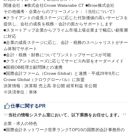
関連会社：■株式会社Crowe Watanabe CT ■Brise株式会社

その他備考・企業からのフリーコメント：《当社について》

■クライアントの成長ステージに応じた付加価値の高いサービスを
提供し、会社の成長を税務・会計の面からサポートします

■スタートアップ企業からプライム市場上場企業まで幅広い顧客層
に対応

■企業の成長ステージに応じ、会計・税務のスペシャリストがチー
ム体制でサポート

■会計・税務・財務についてワンストップサービスが可能

■クライアントのニーズに応じてサービス内容をオーダーメイド

■国税OB税理士顧問陣との連携

■国際会計ファーム（Crowe Global）と連携・平成29年9月に
Crowe Global（クロウグローバル）に加盟

決算情報：決算期 売上高 非公開 経常利益 非公開

※決済単位：単体
仕事に関するPR
当社の情報システム室において、以下業務をお任せします。
企業・求人の特色

■国際会計ネットワーク世界ランクTOP10の国際的会計事務所の