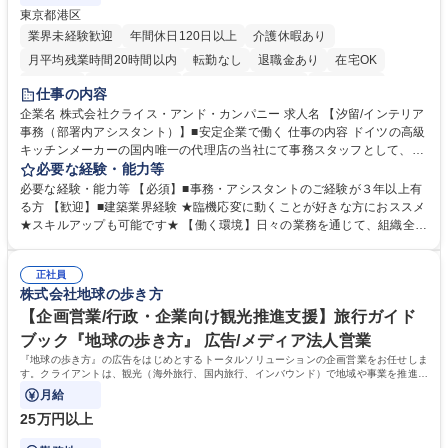
東京都港区
業界未経験歓迎
年間休日120日以上
介護休暇あり
月平均残業時間20時間以内
転勤なし
退職金あり
在宅OK
育休あり
完全週休2日制
インセンティブあり
交通費支給
仕事の内容
駅近5分以内
土日祝休み
企業名 株式会社クライス・アンド・カンパニー 求人名 【汐留/インテリア
事務（部署内アシスタント）】■安定企業で働く 仕事の内容 ドイツの高級
キッチンメーカーの国内唯一の代理店の当社にて事務スタッフとして、部
署内の事務業務全般をお任せいたします。 裁量を持って働いていただける
必要な経験・能力等
ため、スキルアップも可能です。 【部署内の事務業務全般】 ■サンプルの
必要な経験・能力等 【必須】■事務・アシスタントのご経験が３年以上有
仕分け・整理 ■電話応対 ■書類作成（会議資料、お客様宛請求書、支払書
る方 【歓迎】■建築業界経験 ★臨機応変に動くことが好きな方におススメ
類を取りまとめて経理へ提出等） ■ショールームアテンド・運営・予約業
★スキルアップも可能です★ 【働く環境】日々の業務を通じて、組織全体
務 ■広報・PR業務のアシスタント（SNS投稿補助、資料作成など） ■納品
のサポートを行い、成果を実感できる仕事です。また、コミュニケーショ
時の取扱説明書作成・送付（キッチン、機器等の商品） 募集職種 【汐留/
ンスキルや問題解決能力が磨かれ、キャリアアップのチャンスも豊富。チ
インテリア事務（部署内アシスタント）】■安定企業で働く
正社員
ームとの協力や新しいアイデアを活かす場もあり、やりがいを感じながら
株式会社地球の歩き方
働けます。 【歓迎】 ■インテリアの業界のご経験が有る方■PCの作業に慣
れている方 学歴・資格 学歴：大学院 大学 高専 短大 専修学校 語学力： 資
【企画営業/行政・企業向け観光推進支援】旅行ガイド
格：
ブック『地球の歩き方』 広告/メディア法人営業
『地球の歩き方』の広告をはじめとするトータルソリューションの企画営業をお任せしま
す。クライアントは、観光（海外旅行、国内旅行、インバウンド）で地域や事業を推進し
たい国内外の行政や企業です。
月給
25万円以上