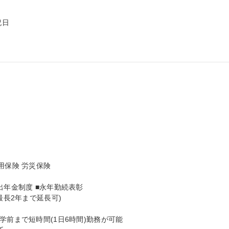
日

保険 労災保険

年金制度 ■永年勤続表彰

長2年まで延長可)

前まで短時間(1日6時間)勤務が可能
