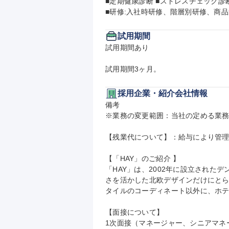
■定期健康診断 ■ストレスチェック診断
■研修:入社時研修、階層別研修、商
試用期間
試用期間あり

試用期間3ヶ月。
採用企業・紹介会社情報
備考

※業務の変更範囲：当社の定める業務
【残業代について】：給与により管理
【「HAY」のご紹介 】

「HAY」は、2002年に設立され
さを活かした北欧デザインだけにと
タイルのコーディネート以外に、ホテ
【面接について】

1次面接（マネージャー、シニアマネ