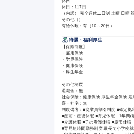
休日

休日：117日

（内訳） 完全週休二日制 土曜 日曜 祝
その他（）

有給休暇：有（10～20日）
待遇・福利厚生
【保険制度】

・雇用保険

・労災保険

・健康保険

・厚生年金

その他制度

退職金：無

社会保険：健康保険 厚生年金保険 雇用
寮・社宅：無

制度備考：■従業員割引制度 ■確定拠出
■産前・産後休暇 ■育児休暇：1年間(最
■介護休暇 ■子の看護休暇 ■慶弔休暇

■育児短時間勤務制度:最長で小学校就学