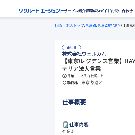
サービス紹介
転職成功ガイド
お問い合わせ
転職・求人トップ
/
東京都
/
東京23区
/
港区
/
【東京
正社員
株式会社ウェルカム
【東京/レジデンス営業】HAY
テリア法人営業
33万円以上
月給
東京都港区
勤務地
仕事概要
仕事内容
企業名
