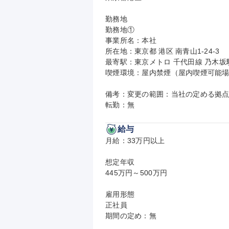
勤務地

勤務地①

事業所名：本社

所在地：東京都 港区 南青山1-24-3

最寄駅：東京メトロ 千代田線 乃木坂駅
喫煙環境：屋内禁煙（屋内喫煙可能場
備考：変更の範囲：当社の定める拠点
転勤：無
給与
月給：33万円以上

想定年収

445万円～500万円

雇用形態

正社員

期間の定め：無
