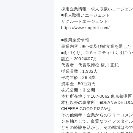
採用企業情報・求人取扱いエージェン
■求人取扱いエージェント

リクルートエージェント

https://www.r-agent.com/

■採用企業情報

事業内容：■小売及び飲食業を通した
■街づくり、コミュニティづくりにつ
設立：2002年07月

代表者：代表取締役 横川 正紀

従業員数：1,932人

平均年齢：36.3歳

資本金：50百万円

株式公開：非公開

本社所在地：〒107-0062 東京都港
本社以外の事業所：■DEAN＆DELUCA■C
CHEESE GOOD PIZZA他

その他備考・企業からのフリーコメン
ンを軸として、良質なライフスタイ
とその経験を活かし、その領域は今