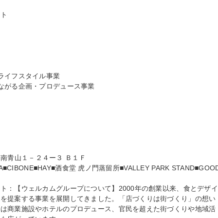
ト

ライフスタイル事業

ながる企画・プロデュース事業

区 南青山１－２４ー３ Ｂ１Ｆ

IBONE■HAY■酒食堂 虎ノ門蒸留所■VALLEY PARK STAND■GOOD
ト：【ウェルカムグループについて】2000年の創業以来、食とデザ
ルを提案する事業を展開してきました。「店づくりは街づくり」の想い
では商業施設やホテルのプロデュース、官民を超えた街づくりや地域活