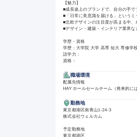
【魅力】

■成長途上のブランドで、自分の手で
■「日常に美意識を届ける」というミ
■北欧デザインの注目度が高まる中、
■デザイン・建築・インテリア業界な
学歴・資格

学歴：大学院 大学 高専 短大 専修学校
語学力：

資格：
職場環境
配属先情報

HAY ホールセールチーム（将来的
勤務地
東京都港区南青山1-24-3

株式会社ウェルカム

予定勤務地

東京都港区
