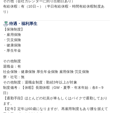
その他（会社カレンダーに則り出勤日あり）

有給休暇：有（10日～）（半日有給休暇・時間有給休暇制度あ
り）
待遇・福利厚生
【保険制度】

・雇用保険

・労災保険

・健康保険

・厚生年金

その他制度

退職金：有

社会保険：健康保険 厚生年金保険 雇用保険 労災保険

寮・社宅：無

その他制度：退職金制度：勤続3年以上が対象

制度備考：【休暇】長期休暇（GW・夏季・年末年始：各8～9
日）

【通勤手段】ほとんどの社員が車もしくはバイクで通勤しており
ます。

【定年】定年は60歳になりますが、再雇用制度もあり腰を据えて