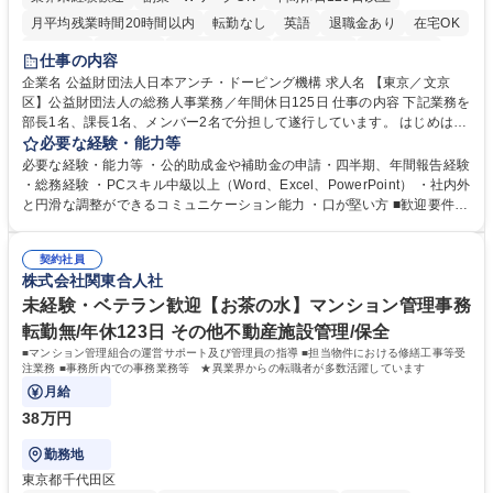
月平均残業時間20時間以内
転勤なし
英語
退職金あり
在宅OK
賞与あり
育休あり
完全週休2日制
交通費支給
土日祝休み
仕事の内容
食事補助あり
企業名 公益財団法人日本アンチ・ドーピング機構 求人名 【東京／文京
区】公益財団法人の総務人事業務／年間休日125日 仕事の内容 下記業務を
部長1名、課長1名、メンバー2名で分担して遂行しています。 はじめは担
当者として業務を覚えていただき、ゆくゆくはリーダーやマネージャーポ
必要な経験・能力等
ジションとして活躍いただくことを期待しています。 【総務・人事グルー
必要な経験・能力等 ・公的助成金や補助金の申請・四半期、年間報告経験
プの業務内容】 ・人事制度関連 ・採用活動 ・教育研修の企画、実行 ・勤
・総務経験 ・PCスキル中級以上（Word、Excel、PowerPoint） ・社内外
怠管理 ・官公庁への各種提出 ・法定の会議運営（評議員会、理事会） ・
と円滑な調整ができるコミュニケーション能力 ・口が堅い方 ■歓迎要件
コンプライアンス ・内部規程やルールの管理、整備、文書管理 ・契約関
・採用業務経験 ・英語に抵抗がない方 ・営業経験 学歴・資格 学歴：大学
連 ・衛生管理 ・防災関連・公的助成金の管理・オフィス、ファシリティ
院 大学 高専 短大 専修学校 高校 語学力： 資格：
管理 ・福利厚生関連 ・職員からの問合せ、相談対応 ・その他日常の総務
契約社員
株式会社関東合人社
業務全般 募集職種 【東京／文京区】公益財団法人の総務人事業務／年間
休日125日
未経験・ベテラン歓迎【お茶の水】マンション管理事務
転勤無/年休123日 その他不動産施設管理/保全
■マンション管理組合の運営サポート及び管理員の指導 ■担当物件における修繕工事等受
注業務 ■事務所内での事務業務等 ★異業界からの転職者が多数活躍しています
月給
38万円
勤務地
東京都千代田区