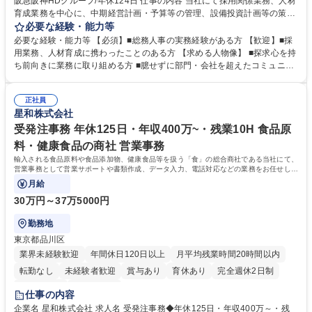
阪急阪神HDグループ/年休124日 仕事の内容 当社にて採用関係業務、人材
育成業務を中心に、中期経営計画・予算等の管理、設備投資計画等の策
定、さらに社内の重要会議の運営等、経営の根幹となる幅広い総務人事業
必要な経験・能力等
務全般を担当していただきます。 【主な業務内容】 ■採用関係業務および
必要な経験・能力等 【必須】■総務人事の実務経験がある方 【歓迎】■採
人材育成(社員研修)業務の推進 ■中期経営計画および予算等の管理 ■設備
用業務、人材育成に携わったことのある方 【求める人物像】 ■探求心を持
投資計画等の策定 ■社内の重要会議の運営 ■その他総務人事業務全般 【入
ち前向きに業務に取り組める方 ■臆せずに部門・会社を超えたコミュニケ
社後】入社後は採用や育成をメインに担当し将来的には経営根幹に関わる
ーションの取れる方 ■自分で考えて行動のできる方 ■第二の創業期を迎え
総務人事業務全般へ幅広く従事していただきます。 募集職種 【豊中市/総
る当社で組織の次代を担うネクスト人材として長期的に成長したい方 ■周
務人事】経験者歓迎！/阪急阪神HDグループ/年休124日
正社員
囲のメンバーと協調しつつ主体性を持って能動的に業務を推進できる方 学
星和株式会社
歴・資格 学歴：大学院 大学 高専 短大 専修学校 高校 語学力： 資格：
受発注事務 年休125日・年収400万~・残業10H 食品原
料・健康食品の商社 営業事務
輸入される食品原料や食品添加物、健康食品等を扱う「食」の総合商社である当社にて、
営業事務として営業サポートや書類作成、データ入力、電話対応などの業務をお任せしま
す。
月給
30万円～37万5000円
勤務地
東京都品川区
業界未経験歓迎
年間休日120日以上
月平均残業時間20時間以内
転勤なし
未経験者歓迎
賞与あり
育休あり
完全週休2日制
交通費支給
土日祝休み
仕事の内容
企業名 星和株式会社 求人名 受発注事務◆年休125日・年収400万～・残