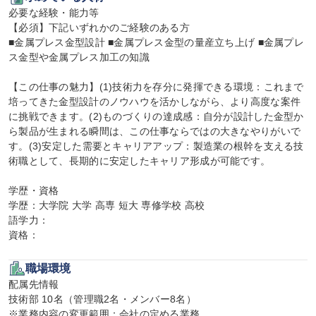
必要な経験・能力等

【必須】下記いずれかのご経験のある方

■金属プレス金型設計 ■金属プレス金型の量産立ち上げ ■金属プレ
ス金型や金属プレス加工の知識

【この仕事の魅力】(1)技術力を存分に発揮できる環境：これまで
培ってきた金型設計のノウハウを活かしながら、より高度な案件
に挑戦できます。(2)ものづくりの達成感：自分が設計した金型か
ら製品が生まれる瞬間は、この仕事ならではの大きなやりがいで
す。(3)安定した需要とキャリアアップ：製造業の根幹を支える技
術職として、長期的に安定したキャリア形成が可能です。

学歴・資格

学歴：大学院 大学 高専 短大 専修学校 高校

語学力：

資格：
職場環境
配属先情報

技術部 10名（管理職2名・メンバー8名）

※業務内容の変更範囲：会社の定める業務