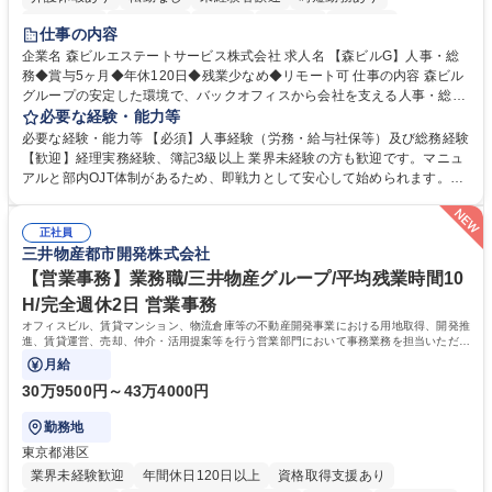
経験者歓迎
退職金あり
在宅OK
賞与あり
育休あり
仕事の内容
完全週休2日制
交通費支給
長期歓迎
駅近5分以内
土日祝休み
企業名 森ビルエステートサービス株式会社 求人名 【森ビルG】人事・総
務◆賞与5ヶ月◆年休120日◆残業少なめ◆リモート可 仕事の内容 森ビル
グループの安定した環境で、バックオフィスから会社を支える人事・総務
をお任せします。 労務と総務の業務をバランスよく担当し、ゆくゆくは制
必要な経験・能力等
度改定などのコア業務にも挑戦できる、やりがいある環境です。 ■勤怠管
必要な経験・能力等 【必須】人事経験（労務・給与社保等）及び総務経験
理、給与計算、社会保険手続き、年末調整等の労務管理全般 ■入退社手続
【歓迎】経理実務経験、簿記3級以上 業界未経験の方も歓迎です。マニュ
き、社内規定の改定や人事制度改定などのコア業務 ■社内イベントの企画
アルと部内OJT体制があるため、即戦力として安心して始められます。
運営やその他総務業務全般 ※労務と総務を1：1の割合でお任せ。 入社後
【魅力・やりがい】森ビルGの安定基盤で労務から総務まで幅広く携われ
は部内のOJTを中心に、あなたの経験に合わせて不足している部分はいつ
ます。定型業務に留まらず、社内規定や人事制度の改定など会社のコア業
でも質問・相談できる環境が整っているため、安心して成長できます。 募
正社員
務に挑戦できるため、自身の成長と組織への貢献度をダイレクトに実感で
三井物産都市開発株式会社
集職種 【森ビルG】人事・総務◆賞与5ヶ月◆年休120日◆残業少なめ◆
きます。 残業少なめ、週1日リモート可など、ワークライフバランスを保
リモート可
ち長期活躍できる環境です。 「これまでの幅広い経験を活かし、長期的な
【営業事務】業務職/三井物産グループ/平均残業時間10
キャリアを築きたい」という前向きな意欲と挑戦を全力で応援します。 学
H/完全週休2日 営業事務
歴・資格 学歴：大学院 大学 高専 短大 専修学校 高校 語学力： 資格：日商
オフィスビル、賃貸マンション、物流倉庫等の不動産開発事業における用地取得、開発推
簿記検定1級 日商簿記検定2級 日商簿記検定3級
進、賃貸運営、売却、仲介・活用提案等を行う営業部門において事務業務を担当いただき
ます。
月給
30万9500円～43万4000円
勤務地
東京都港区
業界未経験歓迎
年間休日120日以上
資格取得支援あり