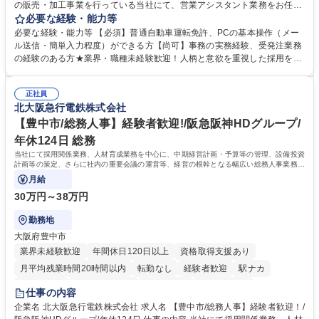
の販売・加工事業を行っている当社にて、営業アシスタント業務をお任せ
いたします。注文対応やWebデータの出力、各所への発注・加工依頼のほ
必要な経験・能力等
か、電話・メール対応等の事務業務を担当します。 ■受注・発注業務：FA
必要な経験・能力等 【必須】普通自動車運転免許、PCの基本操作（メー
Xによる注文対応、Web発注データのプリントアウト、各仕入先・協力会
ル送信・簡単入力程度）ができる方【尚可】事務の実務経験、受発注業務
社への発注および加工依頼等 ■納品書・請求書の作成および発送手配 ■商
の経験のある方★業界・職種未経験歓迎！人柄と意欲を重視した採用を行
品手配・在庫確認・納期調整 ■電話・メールでの問い合わせ対応および付
っています。 【要件】未経験歓迎！未経験からスタートして長く勤務する
随する事務全般 ※高度なPCスキルは不要です。【業務内容の変更範囲】
社員が多数在籍しています。 【求める人物像】納期優先の業界のため状況
当社の指定する業務 募集職種 東京都品川区【営業アシスタント】未経験O
正社員
変化に臨機応変かつ柔軟に対応できる方、約束を守り正確に作業を進めら
北大阪急行電鉄株式会社
K◆受発注・事務◆年間休日130日
れる方を求めています。高度なPCスキルや関数知識は一切不要です。丁
寧な指導体制が整っているため、安心してお仕事をスタートしていただけ
【豊中市/総務人事】経験者歓迎!/阪急阪神HDグループ/
ます。 学歴・資格 学歴：大学院 大学 高専 短大 専修学校 高校 語学力：
年休124日 総務
資格：
当社にて採用関係業務、人材育成業務を中心に、中期経営計画・予算等の管理、設備投資
計画等の策定、さらに社内の重要会議の運営等、経営の根幹となる幅広い総務人事業務全
般を担当していただきます。
月給
30万円～38万円
勤務地
大阪府豊中市
業界未経験歓迎
年間休日120日以上
資格取得支援あり
月平均残業時間20時間以内
転勤なし
経験者歓迎
駅ナカ
退職金あり
完全週休2日制
交通費支給
駅近5分以内
仕事の内容
土日祝休み
服装自由
昼食補助あり
食事補助あり
企業名 北大阪急行電鉄株式会社 求人名 【豊中市/総務人事】経験者歓迎！/