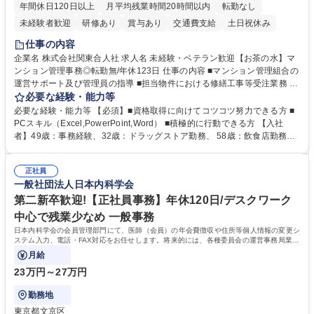
年間休日120日以上
月平均残業時間20時間以内
転勤なし
未経験者歓迎
研修あり
賞与あり
交通費支給
土日祝休み
仕事の内容
企業名 株式会社関東合人社 求人名 未経験・ベテラン歓迎【お茶の水】マ
ンション管理事務◎転勤無/年休123日 仕事の内容 ■マンション管理組合の
運営サポート及び管理員の指導 ■担当物件における修繕工事等受注業務 ■
事務所内での事務業務等 ★異業界からの転職者が多数活躍しています
必要な経験・能力等
【年収補足】532万円 ＋別途インセンティヴで平均約100万円/年（昨年度
必要な経験・能力等 【必須】■資格取得に向けてコツコツ努力できる方 ■
実績） ＋管理業務主任者資格手当50,000円/月 ★親会社である株式会社合
PCスキル（Excel,PowerPoint,Word） ■積極的に行動できる方 【入社
人社計画研究所社のグループ会社として、質の高いサービスと適性価格を
者】49歳：事務経験、32歳：ドラッグストア勤務、 58歳：飲食店勤務
武器に約20年受託戸数増加中です。https://www.gojin.co.jp/abt/abt_3.html
等：中途採用の9割が未経験者！ 【資格取得支援】■メンター制度■社内模
募集職種 未経験・ベテラン歓迎【お茶の水】マンション管理事務◎転勤
試や研修制度など充実！ ＊未資格者の8割以上が入社2年以内に資格を取
無/年休123日
正社員
得出来ております！ 【魅力】■フレックス制度、未経験からでも下限年収
一般社団法人日本内科学会
を一律支給！ ■管理業務主任者資格取得後には50,000円/月の手当あり！
学歴・資格 学歴：大学院 大学 高専 短大 専修学校 高校 語学力： 資格：第
第二新卒歓迎!【正社員事務】年休120日/デスクワーク
一種運転免許普通自動車
中心で残業少なめ 一般事務
日本内科学会の会員管理部門にて、医師（会員）の年会費徴収や住所等個人情報の変更シ
ステム入力、電話・FAX対応をお任せします。将来的には、各種委員会の運営事務局業務
などにも幅広く携わっていただきます。
月給
23万円～27万円
勤務地
東京都文京区