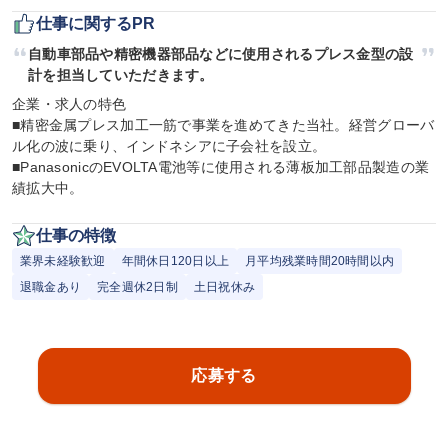
仕事に関するPR
自動車部品や精密機器部品などに使用されるプレス金型の設
計を担当していただきます。
企業・求人の特色

■精密金属プレス加工一筋で事業を進めてきた当社。経営グローバ
ル化の波に乗り、インドネシアに子会社を設立。

■PanasonicのEVOLTA電池等に使用される薄板加工部品製造の業
績拡大中。
仕事の特徴
業界未経験歓迎
年間休日120日以上
月平均残業時間20時間以内
退職金あり
完全週休2日制
土日祝休み
応募する