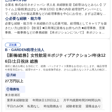
完全週休2日制
交通費支給
駅近5分以内
土日祝休み
服装自由
企業名 株式会社ネオジャパン 求人名 未経験歓迎【経理/みなとみらい】プ
ライム上場/残業ほぼなし/年休123日 仕事の内容 経理部門メンバーとし
寮・社宅あり
て、仕訳入力や振込業務などの経理事務を中心にお任せ。まずは正確な入
力・確認業務からスタートし、既存メンバーと一緒に業務を進めながら段
必要な経験・能力等
階的に経理知識を身につけていただきます。 【具体的には】 ■社内稟議に
必要な経験・能力等 ※未経験の方も応募可能。経理職としてキャリアを築
基づく仕訳入力 ■月末の振込業務 ■明細作成 ■伝票処理、記帳業務 ■既存
きたい方は歓迎◎ 【歓迎】■日商簿記資格をお持ちの方 ■経理事務、営業
メンバーの業務サポート 【将来的には】 ■月次決算補助 ■四半期・年次決
事務、一般事務などの事務経験 【本ポジションについて】 本ポジション
算補助 ■有価証券報告書など開示資料作成補助 ■海外子会社を含む連結決
の魅力は、プライム上場企業の経理部門で、未経験から経理キャリアをス
算補助 ※3～5年程度を目安に、徐々に決算業務へ業務範囲を広げていく
タートできる点です。まずは仕訳入力や振込業務など基礎的な業務から担
想定です。 募集職種 未経験歓迎【経理/みなとみらい】プライム上場/残業
正社員
当し、3～5年をかけて月次決算・四半期決算・開示資料作成補助などへス
B・GARDEN税理士法人
ほぼなし/年休123日
テップアップできます。また、残業は通常月ほぼなく、決算月でも10時間
未満のため、無理なく経理として専門性を身につけられる環境です。 学
【新橋/総務】女性歓迎※ポジティブアクション/年休12
歴・資格 学歴：大学院 大学 高専 短大 専修学校 高校 語学力： 資格：日商
6日/土日祝休 総務
簿記検定1級 日商簿記検定2級
港区に拠点を構える当社にて、総務・バックオフィス業務をお任せいたします。備品管理
や来客対応から、経理サポート、社会保険手続き、さらには新たなシステム導入の検討ま
で、幅広く組織を支える役割です。
月給
27万円以上
勤務地
東京都港区
業界未経験歓迎
年間休日120日以上
月平均残業時間20時間以内
平日のみOK
転勤なし
時短勤務あり
経験者歓迎
退職金あり