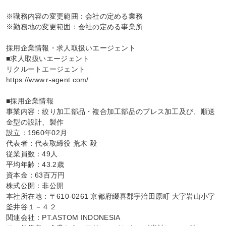
※職務内容の変更範囲：会社の定める業務

※勤務地の変更範囲：会社の定める事業所

採用企業情報・求人取扱いエージェント

■求人取扱いエージェント

リクルートエージェント

https://www.r-agent.com/

■採用企業情報

事業内容：絞り加工部品・複合加工部品のプレス加工及び、順送
金型の設計、製作

設立：1960年02月

代表者：代表取締役 荒木 毅

従業員数：49人

平均年齢：43.2歳

資本金：63百万円

株式公開：非公開

本社所在地：〒610-0261 京都府綴喜郡宇治田原町 大字岩山小字
釜井谷１－４２

関連会社：PT.ASTOM INDONESIA
