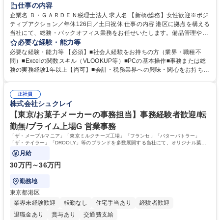
賞与あり
完全週休2日制
交通費支給
駅近5分以内
土日祝休み
仕事の内容
服装自由
企業名 Ｂ・ＧＡＲＤＥＮ税理士法人 求人名 【新橋/総務】女性歓迎※ポジ
ティブアクション／年休126日／土日祝休 仕事の内容 港区に拠点を構える
当社にて、総務・バックオフィス業務をお任せいたします。備品管理や来
客対応から、経理サポート、社会保険手続き、さらには新たなシステム導
必要な経験・能力等
入の検討まで、幅広く組織を支える役割です。 ■備品発注・在庫管理、郵
必要な経験・能力等 【必須】■社会人経験をお持ちの方（業界・職種不
送物対応、電話・来客対応 ■金融機関への外出業務（入出金管理補助）、
問）■Excelの関数スキル（VLOOKUP等）■PCの基本操作■事務または総
福利厚生・社内イベントの運営管理 ■社内ルールの整備、職場環境の改善
務の実務経験1年以上【尚可】■会計・税務業界への興味・関心をお持ちの
提案、備品選定 ■請求書発行・管理等の経理サポート、社会保険関連の書
方 【求める人物像】 ■自ら課題を見つけ改善提案ができる主体性のある方
類手続き ■税理士業務の補助（書類作成・データ入力支援） ■ITツールや
■周囲と円滑に連携し、柔軟な対応ができる方。 【女性歓迎！】※ポジテ
社内新システムの導入検討・比較検証 募集職種 【新橋/総務】女性歓迎※
正社員
ィブアクション 学歴・資格 学歴：大学院 大学 高専 短大 専修学校 高校 語
株式会社シュクレイ
ポジティブアクション／年休126日／土日祝休
学力： 資格：
【東京/お菓子メーカーの事務担当】事務経験者歓迎/転
勤無/プライム上場G 営業事務
「ザ・メープルマニア」「東京ミルクチーズ工場」「フランセ」「バターバトラー」
「ザ・テイラー」「DROOLY」等のブランドを多数展開する当社にて、オリジナル菓子
ブランド商品の事務業務をお任せいたします。
月給
30万円～36万円
勤務地
東京都港区
業界未経験歓迎
転勤なし
住宅手当あり
経験者歓迎
退職金あり
賞与あり
交通費支給