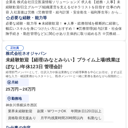
育休あり
完全週休2日制
交通費支給
土日祝休み
寮・社宅あり
企業名 株式会社日立医薬情報ソリューションズ 求人名 【総務・人事】未
経験歓迎/日立グループ/組織運営を支えるゼネラリストを目指す 仕事の内
容 入社直後は労務（労務管理・給与計算・安全衛生・福利厚生等）からお
任せいたします。将来は総務・採用・教育業務へ守備範囲を広げ、組織運
必要な経験・能力等
営を支えるゼネラリストをめざせます。 ・初期業務：労働時間管理、給与
必要な経験・能力等 ★未経験歓迎！ ★人事・総務領域を横断的に経験し
計算、社会保険対応、福利厚生管理、安全衛生、健康経営推進等をお任せ
幅広いスキルを身につけたい方におすすめ！ ■労務管理(給与計算・社会保
します。ご経験に応じて、休職者管理など、幅広く経験を積んでいただき
険手続き・勤怠管理など)に関心があり主体的に取り組める方 ※労務経験
ます。 ・将来的な広がり：総務・採用・教育・税務対応・経営企画等。
者は早期にご活躍いただけます。 ■チームで仕事を推進できる方■将来は
★メンバーがマンツーマンで丁寧に教えるため、ご経験が浅くても安心！
マネジメント職として活躍したい 【尚可】■人事、労務、採用、教育業務
幅広く経験を積みたい意欲がある方に最適な環境です。 募集職種 【総
正社員
のご経験 ■労務管理（給与計算・社会保険手続き・勤怠管理など）の経験
株式会社ネオジャパン
務・人事】未経験歓迎/日立グループ/組織運営を支えるゼネラリストを目
■衛生管理者の資格をお持ちの方 学歴・資格 学歴：大学院 大学 高専 短大
指す
専修学校 高校 語学力： 資格：
未経験歓迎【経理/みなとみらい】プライム上場/残業ほ
ぼなし/年休123日 管理会計
経理部門メンバーとして、仕訳入力や振込業務などの経理事務を中心にお任せ。まずは正
確な入力・確認業務からスタートし、既存メンバーと一緒に業務を進めながら段階的に経
理知識を身につけていただきます。
月給
25万円～28万円
勤務地
神奈川県横浜市西区
業界未経験歓迎
副業・WワークOK
年間休日120日以上
資格取得支援あり
月平均残業時間20時間以内
転勤なし
未経験者歓迎
時短勤務あり
退職金あり
在宅OK
賞与あり
仕事の内容