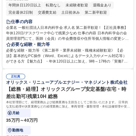
年間休日120日以上
転勤なし
未経験者歓迎
退職金あり
完全週休2日制
交通費支給
土日祝休み
第二新卒歓迎
仕事の内容
企業名 一般社団法人日本内科学会 求人名 第二新卒歓迎！【正社員事務】
年休120日/デスクワーク中心で残業少なめ 仕事の内容 日本内科学会の会
員管理部門にて、医師（会員）の年会費徴収や住所等個人情報の変更シス
テム入力、電話・FAX対応をお任せします。将来的には、各種委員会の運
必要な経験・能力等
営事務局業務などにも幅広く携わっていただきます。 【会員管理・データ
必要な経験・能力等 《第二新卒・業界未経験・職種未経験歓迎》 【必
入力業務】 ・医師（会員）の住所変更、個人情報のシステム登録・更新
須】基本的なPC操作（Word、Excelによるデータ入力やメール対応等）
・年会費の徴収管理や入金データの照合確認 【問い合わせ対応】 ・会員
ができる方 【魅力点】 ・年休120日以上に加え、9時～17時の「実働7時
（医師）からの電話、FAX、ネット申請に伴う相談受付 ・複雑な案件のへ
間勤務」で残業も少なくワークライフバランスは抜群です。 【将来的な業
のエスカレーション・連携対応 募集職種 第二新卒歓迎！【正社員事務】
務（各種委員会運営）】 ・学会内における各種委員会のスケジュール調
年休120日/デスクワーク中心で残業少なめ
正社員
整、資料作成、当日の運営サポート 学歴・資格 学歴：大学院 大学 語学
オリックス・リニューアブルエナジー・マネジメント株式会社
力： 資格：
【総務・経理】オリックスグループ安定基盤/在宅・時
差出勤可/残業10H 総務
本社管理部にて、経理業務および総務業務を主担当としてご担当いただきます。 日常的
な支払処理や決算業務などの経理業務に加え、車両管理・書類管理・本社設備管理や安全
対策など幅広い総務業務もお任せします。
月給
35万円～40万円
勤務地