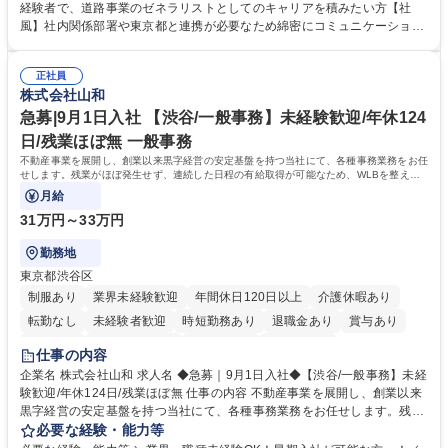
管理部門：広報、人事、経理など当公社の運営に係る管理業務 ■収益部
経験者で、道路事業のゼネラリストとしてのキャリアを積みたい方【社
門：駐車場の新規開拓、管理運営、新宿駅西口広場の「イベントコーナ
風】社内関係部署や東京都と連携が必要なため綿密にコミュニケーション
ー」などの管理運営 ■道路部門：整備の急がれる骨格幹線道路や木造住宅
を図っています。 【業務の魅力】■幅広く携われる：総合職（事務）で
密集地域の特定整備路線の用地取得、道路に関する普及啓発事業、都内の
は、駐車場の管理運営や道路用地の取得、公益財団法人の中枢を担う管理
道路施設や道路工事現場の見学ツアー事業 ※入社後は上記いずれかの部門
正社員
部門など多岐に渡る業務を経験できます。 ■様々なプロジェクト：駐車場
株式会社山和
へ配属。※業務内容変更の範囲：会社の定める業務 募集職種 【都庁グル
事業の他、新宿駅西口広場内に設置された照明を兼ねた広告「ブライトサ
ープ】総合職（事務）◇残業月平均9時間未満／有給年平均16日取得
イン」の管理運営を行うなど、事業収益を生み出す活動を積極的に行って
急募|9月1日入社 【渋谷/一般事務】未経験歓迎/年休124
います。 学歴・資格 学歴：大学院 大学 高専 短大 専修学校 高校 語学力：
日/残業ほぼ無 一般事務
資格：
不動産事業を展開し、創業以来黒字経営の安定基盤を持つ当社にて、各種事務業務をお任
せします。残業がほぼ発生せず、連続した日程の有給取得が可能なため、WLBを整えた
い方にお勧めの環境です！
月給
31万円～33万円
勤務地
東京都渋谷区
制服あり
業界未経験歓迎
年間休日120日以上
介護休暇あり
転勤なし
未経験者歓迎
時短勤務あり
退職金あり
賞与あり
育休あり
完全週休2日制
交通費支給
土日祝休み
仕事の内容
企業名 株式会社山和 求人名 ◆急募｜9月1日入社◆【渋谷/一般事務】未経
験歓迎/年休124日/残業ほぼ無 仕事の内容 不動産事業を展開し、創業以来
黒字経営の安定基盤を持つ当社にて、各種事務業務をお任せします。残業
がほぼ発生せず、連続した日程の有給取得が可能なため、WLBを整えたい
必要な経験・能力等
方にお勧めの環境です！ 入社後はOJTを通じて丁寧に研修を行いますの