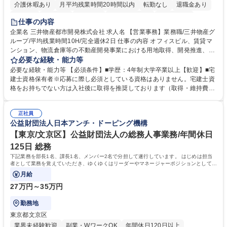
介護休暇あり
月平均残業時間20時間以内
転勤なし
退職金あり
在宅OK
賞与あり
育休あり
完全週休2日制
交通費支給
仕事の内容
駅近5分以内
土日祝休み
寮・社宅あり
企業名 三井物産都市開発株式会社 求人名 【営業事務】業務職/三井物産グ
ループ/平均残業時間10H/完全週休2日 仕事の内容 オフィスビル、賃貸マ
ンション、物流倉庫等の不動産開発事業における用地取得、開発推進、賃
貸運営、売却、仲介・活用提案等を行う営業部門において事務業務を担当
必要な経験・能力等
いただきます。 【詳細】・契約書管理、契約書製本、捺印対応、ファイリ
必要な経験・能力等 【必須条件】■学歴：4年制大学卒業以上【歓迎】■宅
ング、登記簿取得、調書取得・支払業務（各種費用支払、支払管理、請
建士資格保有者※応募に際し必須としている資格はありません。宅建士資
求・支払データ登録、取引先マスター申請対応）・予算作成及び予実管
格をお持ちでない方は入社後に取得を推奨しております（取得・維持費用
理・各種稟議書、報告書作成業務・各種台帳管理、交際費・会議費支払報
の一部補助あり） 【求める人物像】 ・向学心豊かで、主体的に行動でき
告書作成及び月次管理・部内総務庶務全般 など※※配属先によっては上記
る方。 ・社内外の多様な関係者と協調して業務を進められるコミュニケー
の他に担当頂く業務が発生する場合があります。 募集職種 【営業事務】
正社員
ション力がある方。 ・チャレンジを厭わず、粘り強く業務に取り組める
公益財団法人日本アンチ・ドーピング機構
業務職/三井物産グループ/平均残業時間10H/完全週休2日
方。多様な関係者と謙虚に信頼関係を構築でき、期限を意識したスケジュ
ール管理が出来る方。※将来的に他部署（営業部門、コーポレート部門）
【東京/文京区】公益財団法人の総務人事業務/年間休日
へのジョブローテーションの可能性があります。 学歴・資格 学歴：大学
125日 総務
院 大学 語学力： 資格：宅地建物取引士
下記業務を部長1名、課長1名、メンバー2名で分担して遂行しています。 はじめは担当
者として業務を覚えていただき、ゆくゆくはリーダーやマネージャーポジションとして活
躍いただくことを期待しています。
月給
27万円～35万円
勤務地
東京都文京区
業界未経験歓迎
副業・WワークOK
年間休日120日以上