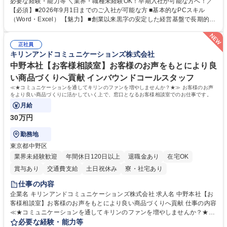
必要な経験・能力等 ＼業界・職種未経験OK！早期入社が可能な方へ！／
で、事務未経験の方でも安心して臨むことができます。 【業務詳細】■電
【必須】■2026年9月1日までのご入社が可能な方 ■基本的なPCスキル
話・来客対応 ■物件の鍵や社内の備品管理 ■データ入力や書類作成 ■契約
（Word・Excel） 【魅力】 ■創業以来黒字の安定した経営基盤で長期的に
書などのファイリング ■郵送物の仕訳・発送 など 募集職種 ◆急募｜9月1
安心して働ける環境 ■残業ほぼなしで働きやすさ抜群、プライベートとの
日入社◆【渋谷/一般事務】未経験歓迎/年休124日/残業ほぼ無
両立が可能 ■有給取得を積極的に推奨、年間10日程度の取得実績 ■1ヶ月
正社員
のOJTで業務を習得可能、未経験でもしっかりサポート 学歴・資格 学
キリンアンドコミュニケーションズ株式会社
歴：大学院 大学 高専 短大 語学力： 資格：
中野本社【お客様相談室】お客様のお声をもとにより良
い商品づくりへ貢献 インバウンドコールスタッフ
≪★コミュニケーションを通してキリンのファンを増やしませんか？★≫ お客様のお声
をより良い商品づくりに活かしていく上で、窓口となるお客様相談室でのお仕事です。
月給
30万円
勤務地
東京都中野区
業界未経験歓迎
年間休日120日以上
退職金あり
在宅OK
賞与あり
交通費支給
土日祝休み
寮・社宅あり
仕事の内容
企業名 キリンアンドコミュニケーションズ株式会社 求人名 中野本社【お
客様相談室】お客様のお声をもとにより良い商品づくりへ貢献 仕事の内容
≪★コミュニケーションを通してキリンのファンを増やしませんか？★≫
お客様のお声をより良い商品づくりに活かしていく上で、窓口となるお客
必要な経験・能力等