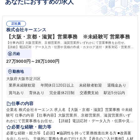
あなたにおすすめの求人
正社員
株式会社キーエンス
【大阪・京都・滋賀】営業事務 ※未経験可 営業事務
【仕事内容】大阪営業所、京都営業所、滋賀営業所いずれかにて営業事務をお任せ。
【詳細】電話応対・データ入力・伝票や見積の作成・カタログ送付・来客対応・営業所内
で発生する事務業務や業務改善をお任せ。
月給
27万9000円～28万1000円
勤務地
大阪府大阪市淀川区
業界未経験歓迎
年間休日120日以上
未経験者歓迎
退職金あり
賞与あり
育休あり
完全週休2日制
交通費支給
駅近5分以内
土日祝休み
仕事の内容
企業名 株式会社キーエンス 求人名 【大阪・京都・滋賀】営業事務 ※未経
験可 仕事の内容 【仕事内容】大阪営業所、京都営業所、滋賀営業所いず
れかにて営業事務をお任せ。 【詳細】電話応対・データ入力・伝票や見積
の作成・カタログ送付・来客対応・営業所内で発生する事務業務や業務改
必要な経験・能力等
善をお任せ。 【教育制度】ご入社後、育成担当とペアになりながらOJTに
必要な経験・能力等 【必須】■協調性を持って業務推進出来る方 ■改善案
て業務を覚えていただくことが可能です。業務システムがきちんと構築さ
を出しながら、主体的に業務を進めて行ける方 【過去のご入社事例】人材