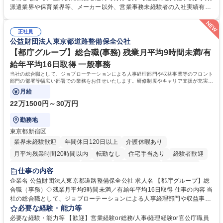
れているため、スムーズに仕事に慣れることができる環境です。また、
派遣業界や保育業界等、メーカー以外、営業事務未経験者の入社実績有
「チームで成果を出す文化」があり、良いやり方を積極的に共有しながら
【当社の事務職について】単なる事務ではなく主体性を発揮したサポート
常に改善を目指す風土のため、安心して業務に取り組んでいただけます。
により、キーエンスの付加価値向上に貢献します。ベースの定型業務に加
募集職種 【大阪・京都・滋賀】営業事務 ※未経験可
正社員
えて、お客様や社員の状況に合わせ、能動的なサポート、改善の動きも期
公益財団法人東京都道路整備保全公社
待され。組織を支えるスペシャリストとして、チームに貢献し、結果的に
社員から頼られる存在になることができます。平均19:30の退勤以降の業
【都庁グループ】総合職(事務) 残業月平均9時間未満/有
務の持ち帰りも禁止されており、メリハリのある働き方となります。 学
給年平均16日取得 一般事務
歴・資格 学歴：大学院 大学 高専 短大 語学力： 資格：
当社の総合職として、ジョブローテーションによる人事経理部門や収益事業等のフロント
部門の部署等幅広い部署での業務をお任せいたします。研修制度やキャリア支援が充実し
ております！ ※下記業務詳細
月給
22万1500円～30万円
勤務地
東京都新宿区
業界未経験歓迎
年間休日120日以上
介護休暇あり
月平均残業時間20時間以内
転勤なし
住宅手当あり
経験者歓迎
研修あり
退職金あり
賞与あり
完全週休2日制
交通費支給
仕事の内容
駅近5分以内
資格取得手当あり
食事補助あり
企業名 公益財団法人東京都道路整備保全公社 求人名 【都庁グループ】総
合職（事務）◇残業月平均9時間未満／有給年平均16日取得 仕事の内容 当
社の総合職として、ジョブローテーションによる人事経理部門や収益事業
等のフロント部門の部署等幅広い部署での業務をお任せいたします。研修
必要な経験・能力等
制度やキャリア支援が充実しております！ ※下記業務詳細 【業務詳細】■
必要な経験・能力等 【歓迎】営業経験or総務/人事/経理経験or官公庁職員