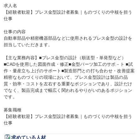
求人名

【経験者歓迎】プレス金型設計者募集｜ものづくりの中核を担う
仕事

仕事の内容

自動車部品や精密機器部品などに使用されるプレス金型の設計を
担当していただきます。

【主な業務内容】■プレス金型の設計（順送型・単発型など） 
■CADを使用した図面作成・修正■金型パーツ加工のサポ－ト ■試
作・量産立ち上げのサポート■製造部門との打ち合わせ・改善提案

精密なものづくりの現場において、プレス金型設計は製品の品
質・効率・コストを左右する重要なポジションであり、設計だけ
でなく、製品完成まで幅広く関われるやりがいのあるポジション
です。

募集職種

【経験者歓迎】プレス金型設計者募集｜ものづくりの中核を担う
仕事
求めている人材