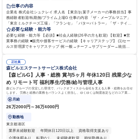
仕事の内容
企業名 株式会社シュクレイ 求人名 【東京/お菓子メーカーの事務担当】事
務経験者歓迎/転勤無/プライム上場G 仕事の内容 「ザ・メープルマニア」
「東京ミルクチーズ工場」「フランセ」「バターバトラー」「ザ・テイラ
ー」「DROOLY」等のブランドを多数展開する当社にて、オリジナル菓子
必要な経験・能力等
ブランド商品の事務業務をお任せいたします。 【具体的な業務内容】 ■店
必要な経験・能力等 【必須】■社会人経験(26卒の方も歓迎) 【歓迎】■営
舗からの発注受付/PC入力業務 ■受電対応(社内/社外) ■商品のマスター登
業事務の経験 ■販売や接客サービスの経験 【キャリアステップ】 (1)セー
録 ■日々の売上抽出・報告 ■提携企業への書類送付業務 ■契約書管理業務
ルス管理課でキャリアステップ 例:一般→チーフ→サブリーダー→統括リ
■ホームページへの問い合わせ対応 など 募集職種 【東京/お菓子メーカー
ーダー→マネージャー (2)他ポジションへのキャリアも可能 ※過去、未経
の事務担当】事務経験者歓迎/転勤無/プライム上場G
験で経営管理部内で経理へ異動した方もいらっしゃいます。年3回の面談
正社員
や個別面談を通してご自身のキャリアと向き合っていただき、会社として
森ビルエステートサービス株式会社
もバックアップしていきます。 学歴・資格 学歴：大学院 大学 高専 短大
専修学校 高校 語学力： 資格：
【森ビルG】人事・総務 賞与5ヶ月 年休120日 残業少な
め リモート可 福利厚生/労務/給与管理人事
森ビルグループの安定した環境で、バックオフィスから会社を支える人事・総務をお任せ
します。 労務と総務の業務をバランスよく担当し、ゆくゆくは制度改定などのコア業務
にも挑戦できる、やりがいある環境です。
月給
26万2000円～36万4000円
勤務地
東京都港区
業界未経験歓迎
年間休日120日以上
資格取得支援あり
介護休暇あり
転勤なし
未経験者歓迎
時短勤務あり