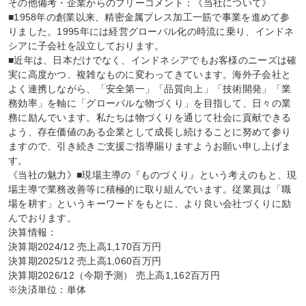
その他備考・企業からのフリーコメント：《当社について》

■1958年の創業以来、精密金属プレス加工一筋で事業を進めて参
りました。1995年には経営グローバル化の時流に乗り、インドネ
シアに子会社を設立しております。

■近年は、日本だけでなく、インドネシアでもお客様のニーズは確
実に高度かつ、複雑なものに変わってきています。海外子会社と
よく連携しながら、「安全第一」「品質向上」「技術開発」「業
務効率」を軸に「グローバルな物づくり」を目指して、日々の業
務に励んでいます。私たちは物づくりを通じて社会に貢献できる
よう、存在価値のある企業として成長し続けることに努めて参り
ますので、引き続きご支援ご指導賜りますようお願い申し上げま
す。

《当社の魅力》■現場主導の『ものづくり』という考えのもと、現
場主導で業務改善等に積極的に取り組んでいます。従業員は「職
場を耕す」というキーワードをもとに、より良い会社づくりに励
んでおります。

決算情報：

決算期2024/12 売上高1,170百万円

決算期2025/12 売上高1,060百万円

決算期2026/12（今期予測） 売上高1,162百万円

※決済単位：単体