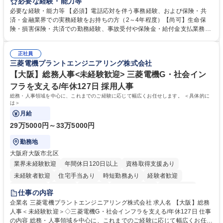
付・内容確認・審査・データ入力のほか、加入者様や医療機関等からの問
必要な経験・能力等
い合わせ電話対応や書類発送等を担当します。 ■共済金請求書類の受付、
必要な経験・能力等 【必須】電話応対を伴う事務経験、および保険・共
内容確認、および共済金支払に関する審査・事務処理業務全般を担当 ■専
済・金融業界での実務経験をお持ちの方（2～4年程度）【尚可】生命保
用システムへのデータ入力、各種必要書類の作成・発送作業 ■加入者様や
険・損害保険・共済での勤務経験、事故受付や保険金・給付金支払業務経
医療機関等からの各種問い合わせに対する丁寧かつ迅速な電話応対 ■現場
験がある方 【求める人物像】■相手の立場に立った丁寧な対応ができる方
調査の対応および業務プロセスの改善活動 【業務内容の変更範囲】当社の
■チームワークを大切にし、素直に学べる方★外勤の保険営業から内勤事
指定する業務 募集職種 横浜市【共済金支払事務】金融保険業界経験歓迎/
正社員
務へのキャリアチェンジ希望者も大歓迎です！ 学歴・資格 学歴：大学院
三菱電機プラントエンジニアリング株式会社
各種手当充実/転勤無
大学 高専 短大 専修学校 高校 語学力： 資格：
【大阪】総務人事<未経験歓迎> 三菱電機G・社会イン
フラを支える/年休127日 採用人事
総務・人事領域を中心に、これまでのご経験に応じて幅広くお任せします。 ＜具体的に
は＞
月給
29万5000円～33万5000円
勤務地
大阪府大阪市北区
業界未経験歓迎
年間休日120日以上
資格取得支援あり
未経験者歓迎
住宅手当あり
時短勤務あり
経験者歓迎
退職金あり
在宅OK
賞与あり
完全週休2日制
交通費支給
仕事の内容
駅近5分以内
土日祝休み
服装自由
寮・社宅あり
食事補助あり
企業名 三菱電機プラントエンジニアリング株式会社 求人名 【大阪】総務
人事＜未経験歓迎＞◇三菱電機G・社会インフラを支える/年休127日 仕事
の内容 総務・人事領域を中心に、これまでのご経験に応じて幅広くお任せ