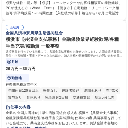
様相談室でのお仕事です。 日々お客様からいただくキリングループへのご
必要な経験・能力等 【必須】コールセンターやお客様相談室の業務経験、
意見を、企業活動に活かしています。お客様からの声に迅速かつ誠意をも
PCが使える方（Word・Excel）【働き方】在宅勤務・リモートワーク相
って対応、情報提供するとともにグループ内活動に反映しています。 【具
談可/月平均残業7～8時間程度 【入社後の研修】着任から1か月は電話対応
体的には】電話応対、メール、お手紙対応、ご指摘品調査報告書作成、有
のOJTを中心に実施し、電話対応に慣れた段階でメール・手紙のOJTを実
人チャットボット対応など。 【1日の対応件数】■電話：月間一人当たり
施する予定です。独り立ち以降もしっかりフォローする体制を整えていま
平均100件前後■メール・手紙：同上40件前後 募集職種 中野本社【お客様
正社員
すのでご安心ください。 【当社について】キリングループの広報機能を担
全国共済神奈川県生活協同組合
相談室】お客様のお声をもとにより良い商品づくりへ貢献
う会社として、お客様との出会いを大切にし、磨き上げたホスピタリティ
を込めてコミュニケーションをとりながら広報関連業務を行っておりま
横浜市【共済金支払事務】金融保険業界経験歓迎/各種
す。 学歴・資格 学歴：大学院 大学 高専 短大 専修学校 高校 語学力： 資
手当充実/転勤無 一般事務
格：
共済事業を行っている当社にて、共済金支払事務をお任せいたします。共済金請求書類の
受付・内容確認・審査・データ入力のほか、加入者様や医療機関等からの問い合わせ電話
対応や書類発送等を担当します。
月給
26万円～35万円
勤務地
神奈川県横浜市中区
年間休日120日以上
転勤なし
経験者歓迎
退職金あり
在宅OK
賞与あり
育休あり
完全週休2日制
交通費支給
駅近5分以内
土日祝休み
仕事の内容
企業名 全国共済神奈川県生活協同組合 求人名 横浜市【共済金支払事務】
金融保険業界経験歓迎/各種手当充実/転勤無 仕事の内容 共済事業を行って
いる当社にて、共済金支払事務をお任せいたします。共済金請求書類の受