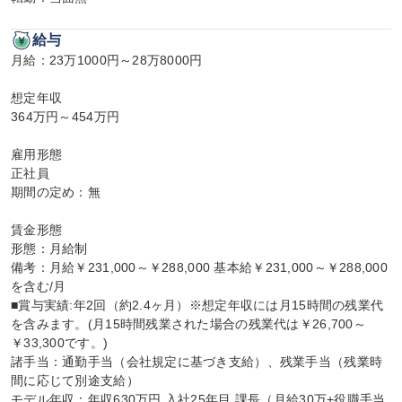
給与
月給：23万1000円～28万8000円

想定年収

364万円～454万円

雇用形態

正社員

期間の定め：無

賃金形態

形態：月給制

備考：月給￥231,000～￥288,000 基本給￥231,000～￥288,000
を含む/月

■賞与実績:年2回（約2.4ヶ月）※想定年収には月15時間の残業代
を含みます。(月15時間残業された場合の残業代は￥26,700～
￥33,300です。)

諸手当：通勤手当（会社規定に基づき支給）、残業手当（残業時
間に応じて別途支給）

モデル年収：年収630万円 入社25年目 課長（月給30万+役職手当