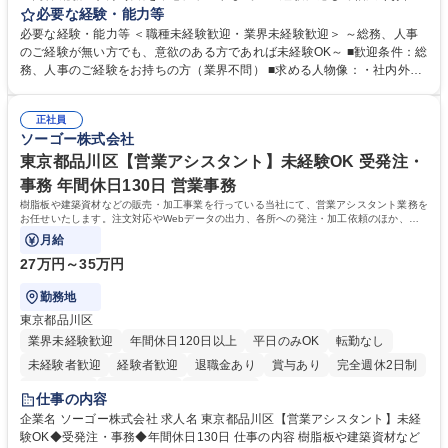
します。 ＜具体的には＞ ・総務/人事労務（給与・社保・勤怠管理など）
必要な経験・能力等
・採用・教育研修 ・福利厚生運用 など ※基本的には事務所勤務ですが、
必要な経験・能力等 ＜職種未経験歓迎・業界未経験歓迎＞ ～総務、人事
採用や教育等の業務内容により、関西圏以外への日帰り・宿泊を伴う国内
のご経験が無い方でも、意欲のある方であれば未経験OK～ ■歓迎条件：総
出張もございます。 ※担当業務を持ちつつ、お互いに助け合いながら、総
務、人事のご経験をお持ちの方（業界不問） ■求める人物像：・社内外の
務部という組織として協力しながら進める体制です。 募集職種 【大阪】
関係各部門との調整を率先して行い、業務を円滑に遂行できる協調性やコ
総務人事＜未経験歓迎＞◇三菱電機G・社会インフラを支える/年休127日
ミュニケーション能力を持っている方 ・人事総務領域に興味がありゼネラ
正社員
リスト志向をお持ちの方 学歴・資格 学歴：大学院 大学 語学力： 資格：
ソーゴー株式会社
東京都品川区【営業アシスタント】未経験OK 受発注・
事務 年間休日130日 営業事務
樹脂板や建築資材などの販売・加工事業を行っている当社にて、営業アシスタント業務を
お任せいたします。注文対応やWebデータの出力、各所への発注・加工依頼のほか、電
話・メール対応等の事務業務を担当します。
月給
27万円～35万円
勤務地
東京都品川区
業界未経験歓迎
年間休日120日以上
平日のみOK
転勤なし
未経験者歓迎
経験者歓迎
退職金あり
賞与あり
完全週休2日制
交通費支給
駅近5分以内
土日祝休み
仕事の内容
企業名 ソーゴー株式会社 求人名 東京都品川区【営業アシスタント】未経
験OK◆受発注・事務◆年間休日130日 仕事の内容 樹脂板や建築資材など