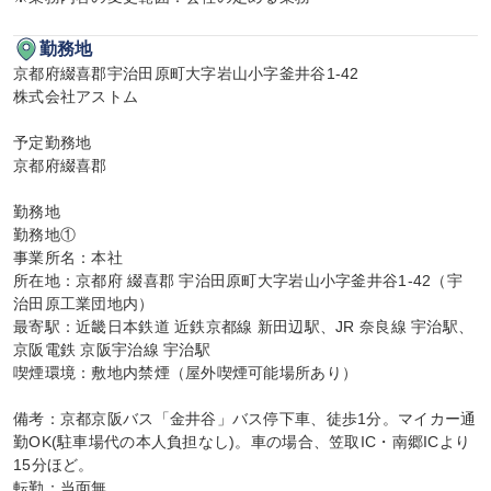
勤務地
京都府綴喜郡宇治田原町大字岩山小字釜井谷1-42

株式会社アストム

予定勤務地

京都府綴喜郡

勤務地

勤務地①

事業所名：本社

所在地：京都府 綴喜郡 宇治田原町大字岩山小字釜井谷1-42（宇
治田原工業団地内）

最寄駅：近畿日本鉄道 近鉄京都線 新田辺駅、JR 奈良線 宇治駅、
京阪電鉄 京阪宇治線 宇治駅

喫煙環境：敷地内禁煙（屋外喫煙可能場所あり）

備考：京都京阪バス「金井谷」バス停下車、徒歩1分。マイカー通
勤OK(駐車場代の本人負担なし)。車の場合、笠取IC・南郷ICより
15分ほど。

転勤：当面無