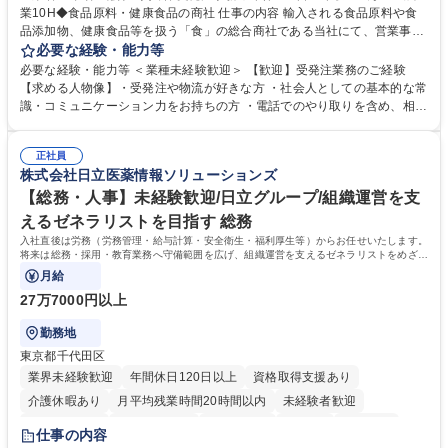
業10H◆食品原料・健康食品の商社 仕事の内容 輸入される食品原料や食
品添加物、健康食品等を扱う「食」の総合商社である当社にて、営業事務
として営業サポートや書類作成、データ入力、電話対応などの業務をお任
必要な経験・能力等
せします。 ・受注／出荷指示／売上管理／仕入管理／在庫管理／お客様や
必要な経験・能力等 ＜業種未経験歓迎＞ 【歓迎】受発注業務のご経験
倉庫と電話確認など、販売に関わる事務、営業サポートをお願いします。
【求める人物像】・受発注や物流が好きな方 ・社会人としての基本的な常
・入社後は商品について覚えることから始め、先輩社員OJTと共に業務を
識・コミュニケーション力をお持ちの方 ・電話でのやり取りを含め、相手
進めて頂きます。未経験から始めた方も多数活躍中です。 [業務内容の変
の要件を正しく理解し対応できる方 ・数量・在庫・出荷数などの数値を正
更の範囲:会社の定める業務] 募集職種 受発注事務◆年休125日・年収400
確に扱う業務に抵抗がない方 ・PCを業務で日常的に使用しており、四則
万～・残業10H◆食品原料・健康食品の商社
正社員
演算ができる方 ・業務ルールや指示を理解し、行動できる方 学歴・資格
株式会社日立医薬情報ソリューションズ
学歴：大学院 大学 短大 語学力： 資格：
【総務・人事】未経験歓迎/日立グループ/組織運営を支
えるゼネラリストを目指す 総務
入社直後は労務（労務管理・給与計算・安全衛生・福利厚生等）からお任せいたします。
将来は総務・採用・教育業務へ守備範囲を広げ、組織運営を支えるゼネラリストをめざせ
ます。
月給
27万7000円以上
勤務地
東京都千代田区
業界未経験歓迎
年間休日120日以上
資格取得支援あり
介護休暇あり
月平均残業時間20時間以内
未経験者歓迎
住宅手当あり
時短勤務あり
退職金あり
在宅OK
賞与あり
仕事の内容