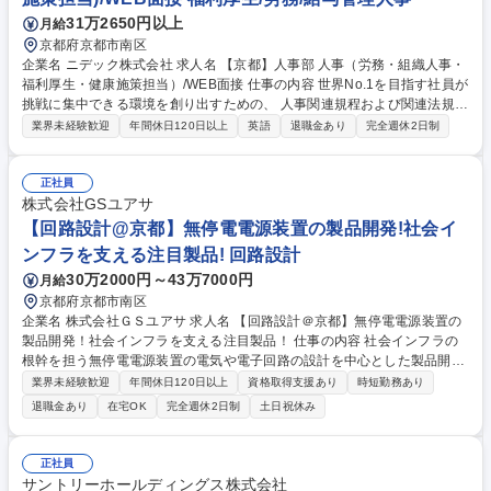
31万2650円以上
月給
京都府京都市南区
企業名 ニデック株式会社 求人名 【京都】人事部 人事（労務・組織人事・
福利厚生・健康施策担当）/WEB面接 仕事の内容 世界No.1を目指す社員が
挑戦に集中できる環境を創り出すための、 人事関連規程および関連法規に
基づき、労務管理、組織・人員配置、健康経営施策、安全衛生、福利厚生
業界未経験歓迎
年間休日120日以上
英語
退職金あり
完全週休2日制
制度の企画・運用をご担当いただきます。 ・労務関連業務 (30%) ・人員
配置（役員人事含）と組織人事 (20%) ・福利厚生制度（寮・借上げ社宅、
慶弔関係など）の運用・管理 (20%) ・労働時間管理～健康経営施策、安全
正社員
衛生 (20%) ・その他関連業務の改善提案 (10%) 募集職種 【京都】人事部
株式会社GSユアサ
人事（労務・組織人事・福利厚生・健康施策担当）/WEB面接
【回路設計@京都】無停電電源装置の製品開発!社会イ
ンフラを支える注目製品! 回路設計
30万2000円～43万7000円
月給
京都府京都市南区
企業名 株式会社ＧＳユアサ 求人名 【回路設計＠京都】無停電電源装置の
製品開発！社会インフラを支える注目製品！ 仕事の内容 社会インフラの
根幹を担う無停電電源装置の電気や電子回路の設計を中心とした製品開発
全般を担当し、新機種の企画から既存製品の改良まで携わることで事業の
業界未経験歓迎
年間休日120日以上
資格取得支援あり
時短勤務あり
成長を力強く牽引します。 【業務内容】・製品の電気や電子回路の設計か
退職金あり
在宅OK
完全週休2日制
土日祝休み
ら試作および評価までの一連の業務を担当し、品質向上に向けた機能改良
を推進していただきます。 ・既存機種に関する部品や設計の変更にも柔軟
に対応し、評価結果を的確にまとめた仕様書などの技術文書を細やかに作
正社員
成します。 ・製品開発の工程において社内の関係部署や部品メーカー等の
サントリーホールディングス株式会社