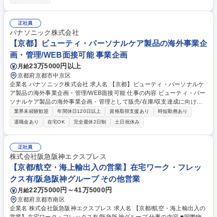
の企画・デザイン・制作 【業務概要】◇デジタルマーケティング運用 … I
nstagram、X(旧Twitter)、LinkedInなどのSNSやメールマガジンを活用し
製品・ブランド情報の発信を通じた認知度向上とエンゲージメントの強化
正社員
◇SEO対策とアクセス解析 … 社内外のWebサイトに対する検索エンジン
パナソニック株式会社
最適化(SEO)施策の立案・実行、Google Analytics等の分析ツールを用い
【京都】ビューティ・パーソナルケア製品の海外事業企
たアクセス解析と改善活動 募集職種 〔京都〕Webクリエーター★世界N
画・管理/WEB面接可能 事業企画
O.1工作機械メーカー★平均年収約900万円
23万5000円以上
月給
京都府京都市中京区
企業名 パナソニック株式会社 求人名 【京都】ビューティ・パーソナルケ
ア製品の海外事業企画・管理/WEB面接可能 仕事の内容 ビューティ・パー
ソナルケア製品の海外事業企画・管理として販売/在庫/収支達成に向けた
管理運用仕組み作り、マネジメントへの報告、課題提言など、事業成長の
業界未経験歓迎
年間休日120日以上
資格取得支援あり
時短勤務あり
礎となる業務を担当して頂きます。 ◆【具体的には】 ■販売/在庫/収支デ
退職金あり
在宅OK
完全週休2日制
土日祝休み
ータまとめ・マネジメント報告・課題提言、管理運用仕組み改善■事業計
画作業効率化、事業計画策定プロセス主導、全体スケジュール管理、海外
販売会社や工場への説明・スケジュール調整■定例作業のBPR、社内新販
正社員
売データシステム（CDAS)の改善、関係者啓蒙■ナレッジ継承の為の業務
株式会社阪急阪神エクスプレス
マニュアル作成 など 募集職種 【京都】ビューティ・パーソナルケア製品
【京都/航空・海上輸出入の営業】在宅ワーク・フレッ
の海外事業企画・管理/WEB面接可能
クス有/阪急阪神グループ その他営業
22万5000円～41万5000円
月給
京都府京都市南区
企業名 株式会社阪急阪神エクスプレス 求人名 【京都/航空・海上輸出入の