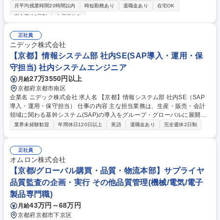
り、オンラインのコミュニケーションツール等も活用して働きやすい環境
月平均残業時間20時間以内
時短勤務あり
退職金あり
在宅OK
です。 【福利厚生部】通勤交通費処理、立替経費精算、寮社宅管理、勤怠
完全週休2日制
土日祝休み
管理等部内業務の運用 ※サービス品質向上や、業務標準化・効率化への取
り組みも期待します！ 【人事業務部】給与・賞与支払、社会保険手続き、
正社員
入退社手続き、海外赴任手続き等の業務 ※DX化推進活動やサービス品質
ニデック株式会社
向上にもチャレンジいただけます！ ☆メンバー増強によりサービス内容の
【京都】情報システム部 社内SE(SAP導入・運用・保
さらなる向上と働きやすい環境の整備を目指します。 募集職種 【人事労
務・福利厚生/一般職】◆SCREENグループ/在宅・フレックス有/残業少
守担当) 社内システムエンジニア
27万3550円以上
月給
京都府京都市南区
企業名 ニデック株式会社 求人名 【京都】情報システム部 社内SE（SAP
導入・運用・保守担当） 仕事の内容 主な担当業務は、生産・販売・会計
領域に関わる基幹システム(SAP)の導入をグループ・グローバルに展開す
るための導入プロジェクトチームに参画し、導入をご担当いただきます。
業界未経験歓迎
年間休日120日以上
英語
退職金あり
完全週休2日制
・システム導入のための企画立案(30%) ・システム導入(70%) ※プログラ
ム開発は外部パートナ会社が担当 募集職種 【京都】情報システム部 社内
SE（SAP導入・運用・保守担当）
正社員
オムロン株式会社
【京都/グローバル購買・品質・物流本部】サプライヤ
品質監査の企画・実行 その他品質管理(機械/電気/電子
製品専門職)
43万円～68万円
月給
京都府京都市下京区