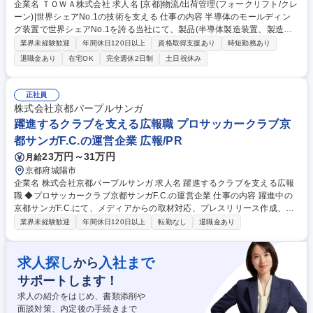
企業名 ＴＯＷＡ株式会社 求人名 [京都]物流/出荷管理(フォークリフト/クレ
ーン)|世界シェアNo.1の技術を支える 仕事の内容 半導体のモールディン
グ装置で世界シェアNo.1を誇る当社にて、製品(半導体製造装置、製造に
用いる精密金型)や社内便の物流、工場内構内での作業をお任せします。 ●
業界未経験歓迎
年間休日120日以上
資格取得支援あり
時短勤務あり
フォークリフト・大型クレーンを使っての製品の運搬・検品 (完成品の客
退職金あり
在宅OK
完全週休2日制
土日祝休み
様への輸送のためや、別工場で組み立てた製品を工場で出荷前調整を行う
ための受け入れ) ●製品や社内便等、荷物全般の出入荷業務(トラック手
配、梱包、開梱等) ●簡単な資料作成やシステムへの入力業務 ＊3年後を目
正社員
途に京都東事業所(宇治田原町、JR宇治駅より車30分程度)への異動可能性
株式会社京都パープルサンガ
がございます。 募集職種 [京都]物流/出荷管理(フォークリフト/クレーン)|
躍進するクラブを支える広報職 プロサッカークラブ京
世界シェアNo.1の技術を支える
都サンガF.C.の運営企業 広報/PR
23万円～31万円
月給
京都府城陽市
企業名 株式会社京都パープルサンガ 求人名 躍進するクラブを支える広報
職 ◆プロサッカークラブ京都サンガF.C.の運営企業 仕事の内容 躍進中の
京都サンガF.C.にて、メディアからの取材対応、プレスリリース作成、SN
S（Instagram/TikTok等）の企画・投稿などの広報業務全般をお任せしま
業界未経験歓迎
年間休日120日以上
転勤なし
退職金あり
す。 昨季のJ1での成績向上に伴いメディア露出が急増しているため、広
報部門の強化を図る募集です。報道機関への取材対応や公式HP用の記事
執筆に加え、XやTikTok等を用いたSNS運用全般（企画・撮影・投稿）を
求人探し
入社まで
から
ご担当いただきます。その他、ポスター等の制作や選手・監督へのイベン
サポートします！
ト出演調整などもお任せします。デザインの専門スキルは不要で、基本的
に業務は内製で行う環境です。 募集職種 躍進するクラブを支える広報職
求人の紹介をはじめ、書類添削や
◆プロサッカークラブ京都サンガF.C.の運営企業
面談対策、内定後の手続きまで