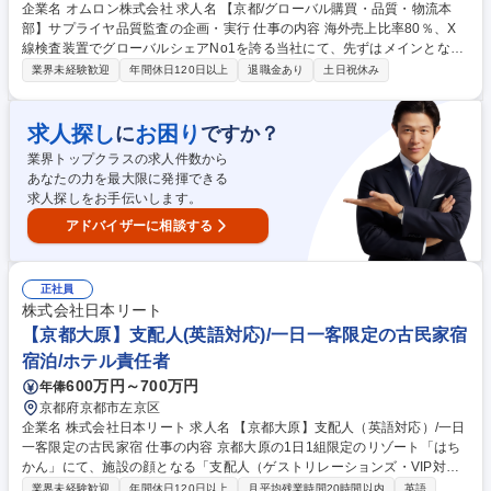
企業名 オムロン株式会社 求人名 【京都/グローバル購買・品質・物流本
部】サプライヤ品質監査の企画・実行 仕事の内容 海外売上比率80％、X
線検査装置でグローバルシェアNo1を誇る当社にて、先ずはメインとなる
半導体に対して以下の業務を担っていただきます。 ■グローバルのサプラ
業界未経験歓迎
年間休日120日以上
退職金あり
土日祝休み
イヤの監査実行と品質改善指導 ■サプライヤ監査人財育成（人財要件の制
改定、教育） ■社内外関係者との折衝・交渉・調整と、目標達成に向けた
マネジメントを実施する ■サプライヤ監査プロセスの開発 募集職種 【京
求人探し
お困り
に
ですか？
都/グローバル購買・品質・物流本部】サプライヤ品質監査の企画・実行
業界トップクラスの求人件数から
あなたの力を最大限に発揮できる
求人探しをお手伝いします。
アドバイザーに相談する
正社員
株式会社日本リート
【京都大原】支配人(英語対応)/一日一客限定の古民家宿
宿泊/ホテル責任者
600万円～700万円
年俸
京都府京都市左京区
企業名 株式会社日本リート 求人名 【京都大原】支配人（英語対応）/一日
一客限定の古民家宿 仕事の内容 京都大原の1日1組限定のリゾート「はち
かん」にて、施設の顔となる「支配人（ゲストリレーションズ・VIP対応
担当）」として、富裕層や法人顧客への最高水準のおもてなし全般をお任
業界未経験歓迎
年間休日120日以上
月平均残業時間20時間以内
英語