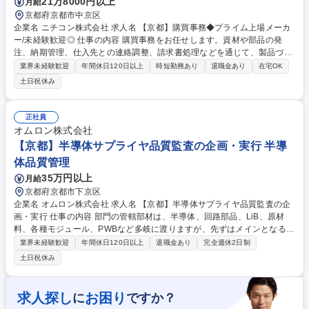
21万8000円以上
月給
京都府京都市中京区
企業名 ニチコン株式会社 求人名 【京都】購買事務◆プライム上場メーカ
ー/未経験歓迎◎ 仕事の内容 購買事務をお任せします。資材や部品の発
注、納期管理、仕入先との連絡調整、請求書処理などを通じて、製品づく
りを支える購買業務の事務サポートを担当していただきます。 【具体的に
業界未経験歓迎
年間休日120日以上
時短勤務あり
退職金あり
在宅OK
は】資材や部品の発注書作成やシステム入力、納期確認、在庫情報の管理
土日祝休み
を行っていただきます。仕入先への見積依頼や請求書処理、支払関連の事
務業務も担当いただきます。製造部門や海外拠点とのやり取りが発生する
こともあり、調達スケジュールの調整や関連資料の作成を行っていただき
正社員
ます。 募集職種 【京都】購買事務◆プライム上場メーカー/未経験歓迎◎
オムロン株式会社
【京都】半導体サプライヤ品質監査の企画・実行 半導
体品質管理
35万円以上
月給
京都府京都市下京区
企業名 オムロン株式会社 求人名 【京都】半導体サプライヤ品質監査の企
画・実行 仕事の内容 部門の管轄部材は、半導体、回路部品、LiB、原材
料、各種モジュール、PWBなど多岐に渡りますが、先ずはメインとなる半
導体に対して以下の業務を担っていただきます。 ■グローバルのサプライ
業界未経験歓迎
年間休日120日以上
退職金あり
完全週休2日制
ヤの監査実行と品質改善指導■サプライヤ監査人財育成（人財要件の制改
土日祝休み
定、教育）■社内外関係者との折衝・交渉・調整と、目標達成に向けたマ
ネジメントを実施する■サプライヤ監査プロセスの開発 また、本ポジショ
ンでは、単なる規格適合確認にとどまらず、開発段階から製造・検査工程
求人探し
お困り
に
ですか？
まで一貫して品質づくりの妥当性を見極める監査を担います。 募集職種