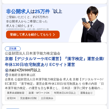
薦・書類精査・採用後諸手続き ●学生・保護者からの電話相談や問合せ対
応 ●Webサイト更新・学内システムへのデータ登録 ●チームメンバー（期
間・パート・派遣）の進捗管理・教育 【仕事の魅力】単なる事務作業に留
※
非公開求人
25
万件
は
以上
まらず、学生一人ひとりの将来を支える実感を持てる業務です。管理業務
ご登録いただくと、約
25
万件の
を通してリーダーシップも発揮できる環境です。 募集職種 10月入社【大
非公開求人からご希望に沿った
学の経済支援型奨学金事務】◆立命館100％出資/年間休日134日
求人をご紹介します。
※
2026年3月31日時点 ※求人数＝採用予定人数
登録して求人を紹介してもらう
正社員
公益財団法人日本漢字能力検定協会
京都【デジタルマーケ/EC運営】『漢字検定』運営企業/
年休130日/在宅制度あり ECサイト運営
24万6500円以上
月給
京都府京都市東山区
企業名 公益財団法人日本漢字能力検定協会 求人名 京都【デジタルマーケ/
EC運営】『漢字検定』運営企業/年休130日/在宅制度あり 仕事の内容 「日
本漢字能力検定」の運営を主な事業とし、日本語・漢字に関する書籍の発
行や、漢字や漢字教育に関する研究支援、講演会等の事業を行う当協会に
業界未経験歓迎
副業・WワークOK
年間休日120日以上
退職金あり
て、自社ECサイトのマーケティング業務をお任せします。 直営ECサイト
在宅OK
完全週休2日制
土日祝休み
のKPI分析、GA4等を活用した顧客行動分析、データに基づく戦術の立
案・実行・改善を行います。協会の2035年ビジョンにある「価値観やコ