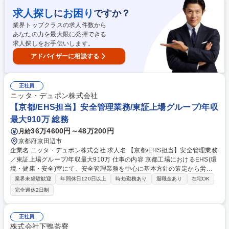
めるための日常点検や定期整備、さらには改善活動の推進も担当していた
求人探し
お困り
に
ですか？
だきます。また、協力会社に対する業務のレクチャーや安全衛生に関する
業界トップクラスの求人件数から
指導も重要な役割です。近年需要が非常に高まっている大容量の蓄電シス
あなたの力を最大限に発揮できる
テム製造にも深く携わります。 募集職種 【製造職＠京都】社会インフラ
求人探しをお手伝いします。
を支える次世代蓄電システムやインフラ用電源製造
アドバイザーに相談する
正社員
ニッタ・デュポン株式会社
【京都/EHS担当】安全管理業務/東証上場グループ/年収
最大910万 総務
36万4600円～48万200円
月給
京都府京田辺市
企業名 ニッタ・デュポン株式会社 求人名 【京都/EHS担当】安全管理業務
／東証上場グループ/年収最大910万 仕事の内容 京都工場におけるEHS(環
境・健康・安全)室にて、安全管理業務を中心に基本方針の策定から労働
災害の防止、安全パトロールの実施まで幅広く担当いただきます。将来は
業界未経験歓迎
年間休日120日以上
時短勤務あり
退職金あり
在宅OK
三重工場を含めたリード役を担います。 【具体的な業務内容】■労働安全
完全週休2日制
に関する基本方針・基準の企画および策定■労働安全衛生関係法令への対
応・遵守状況の管理 ■安全衛生委員会の運営および安全活動の推進 ■労働
災害・事故・ヒヤリハットの分析と再発防止策立案 ■工場内の安全パトロ
正社員
ール実施・是正指導 ■防火・防災に関する基本方針の策定 募集職種 【京
株式会社下鴨茶寮