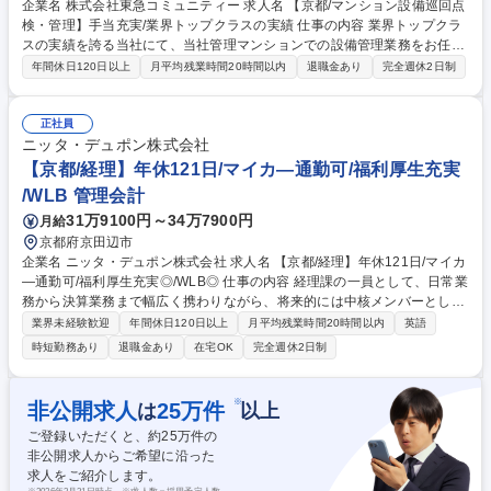
企業名 株式会社東急コミュニティー 求人名 【京都/マンション設備巡回点
検・管理】手当充実/業界トップクラスの実績 仕事の内容 業界トップクラ
スの実績を誇る当社にて、当社管理マンションでの設備管理業務をお任せ
します。 【具体的には】 ■マンション諸設備の巡回保守点検業務 ■点検結
年間休日120日以上
月平均残業時間20時間以内
退職金あり
完全週休2日制
果に基づく報告書および提案書作成業務 ■設備、施設、館内異常の際の緊
急対応業務他 【業務の変更範囲】マンション・ビル管理業、工事業に関す
る業務および一般管理部門業務等 募集職種 【京都/マンション設備巡回点
正社員
検・管理】手当充実/業界トップクラスの実績
ニッタ・デュポン株式会社
【京都/経理】年休121日/マイカ―通勤可/福利厚生充実
/WLB 管理会計
31万9100円～34万7900円
月給
京都府京田辺市
企業名 ニッタ・デュポン株式会社 求人名 【京都/経理】年休121日/マイカ
―通勤可/福利厚生充実◎/WLB◎ 仕事の内容 経理課の一員として、日常業
務から決算業務まで幅広く携わりながら、将来的には中核メンバーとして
活躍いただきます。先輩社員からの業務継承を受けながら、段階的に業務
業界未経験歓迎
年間休日120日以上
月平均残業時間20時間以内
英語
範囲を広げていける環境です。 【具体的な業務内容】・仕訳入力、伝票処
時短勤務あり
退職金あり
在宅OK
完全週休2日制
理・売掛金・買掛金の管理・経費精算処理・月次・年次決算業務のサポー
ト・財務諸表作成補助 ・社内各部門との連携・問い合わせ対応 ・海外関
連業務（英語メール対応など／頻度は段階的に増加） ・他部署からの移管
※
非公開求人
25
万件
は
以上
業務（＝海外入金関係業務/海外入金消込） 募集職種 【京都/経理】年休12
ご登録いただくと、約
25
万件の
1日/マイカ―通勤可/福利厚生充実◎/WLB◎
非公開求人からご希望に沿った
求人をご紹介します。