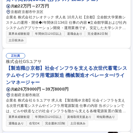
22万円～27万円
月給
京都府京都市中京区
企業名 株式会社クレオテック 求人名 10月入社【京都】立命館大学業務シ
ステムの運用・開発◆/年間休日134日 仕事の内容 ■立命館学園および社内
システムのアプリケーション開発・運用業務です。安定した大学システム
を支えるポジションです。長期的に腰を据えてシステムに関わりたい方を
業界未経験歓迎
年間休日120日以上
退職金あり
完全週休2日制
歓迎します。 【具体的な業務】 ・立命館学園の業務システムおよびアプ
土日祝休み
リケーションの運用保守開発業務 ・ユーザーからの問い合わせ対応とサポ
ート 等 ・アプリケーションの運用保守、SQLを使用したデータベースの
運用保守 ・アプリケーションの開発 募集職種 10月入社【京都】立命館大
正社員
学業務システムの運用・開発◆/年間休日134日
株式会社GSユアサ
【製造職@京都】社会インフラを支える次世代蓄電シス
テムやインフラ用電源製造 機械製造オペレーター/ライ
ンマネージャー
26万9000円～39万8000円
月給
京都府京都市南区
企業名 株式会社ＧＳユアサ 求人名 【製造職＠京都】社会インフラを支え
る次世代蓄電システムやインフラ用電源製造 仕事の内容 当ポジションで
は、ビルや鉄道などの社会インフラを陰から支える各種電源装置の製造業
務全般を担当し、組み立てや配線作業を行うだけでなく、現場 of 改善活
業界未経験歓迎
年間休日120日以上
資格取得支援あり
時短勤務あり
動の推進や協力会社への安全指導を行う役割を担います。 【業務内容】主
退職金あり
在宅OK
完全週休2日制
土日祝休み
な仕事は、商業施設や医療現場などで使われるバックアップ用電源装置の
組み立てや配線作業です。これに加えて、製造現場の安全性や効率性を高