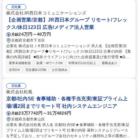
正社員
株式会社JR西日本コミュニケーションズ
【企画営業/京都】JR西日本グループ リモート/フレッ
クス/休日123日 広告/メディア法人営業
24万円～40万円
月給
京都府京都市下京区
企業名 株式会社ＪＲ西日本コミュニケーションズ 求人名 【企画営業/京
都】JR西日本グループ◆リモート/フレックス/休日123日 仕事の内容 【業
務の内容詳細】 ■既存クライアントに向けた企画提案及び進行管理 ■自治
体および企業に向けたイベントおよび広告の企画提案、進行管理 ■自治体
業界未経験歓迎
副業・WワークOK
年間休日120日以上
退職金あり
のプロポーザル案件への参加や一般企業に向けた企画提案などでは、総合
在宅OK
完全週休2日制
土日祝休み
広告会社の強みを活かし、WEBやマスメディア、交通広告を活用した柔軟
な提案が可能です ■イベント実施時は土日祝の立ち会いもあります（平日
に代休を取得していただきます） 募集職種 【企画営業/京都】JR西日本グ
正社員
ループ◆リモート/フレックス/休日123日
株式会社松風
京都/社内SE 食事補助・各種手当充実/東証プライム上
場/週2回までリモート可 社内システムエンジニア
23万7742円～31万4826円
月給
京都府京都市東山区
企業名 株式会社松風 求人名 京都/社内SE★食事補助・各種手当充実/東証
プライム上場/週2回までリモート可 仕事の内容 基幹システムリプレース
を予定しており、かつグループ会社のセキュリティ維持向上等の業務が増