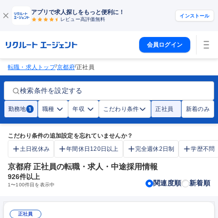
アプリで求人探しをもっと便利に！
インストール
レビュー高評価
無料
会員ログイン
/
/
転職・求人トップ
京都府
正社員
検索条件を設定する
勤務地
職種
年収
こだわり条件
正社員
新着のみ
1
こだわり条件の追加設定を忘れていませんか？
土日祝休み
年間休日120日以上
完全週休2日制
学歴不問
京都府 正社員の転職・求人・中途採用情報
926
件以上
関連度順
新着順
1
〜
100
件目を表示中
正社員