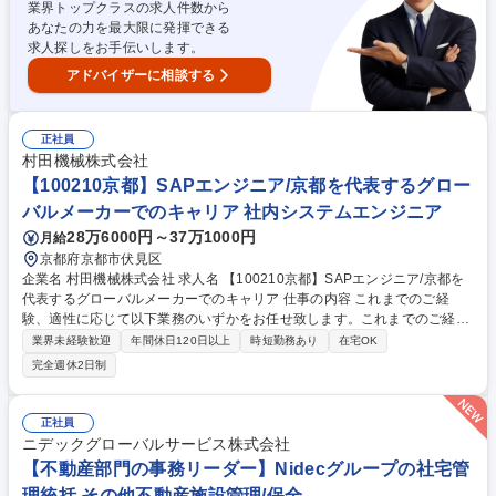
業界トップクラスの求人件数から
【京都】半導体サプライヤ品質監査の企画・実行
あなたの力を最大限に発揮できる
求人探しをお手伝いします。
アドバイザーに相談する
正社員
村田機械株式会社
【100210京都】SAPエンジニア/京都を代表するグロー
バルメーカーでのキャリア 社内システムエンジニア
28万6000円～37万1000円
月給
京都府京都市伏見区
企業名 村田機械株式会社 求人名 【100210京都】SAPエンジニア/京都を
代表するグローバルメーカーでのキャリア 仕事の内容 これまでのご経
験、適性に応じて以下業務のいずかをお任せ致します。これまでのご経験
を活かし当社グループの新基幹システムの導入、アドオン開発、その他関
業界未経験歓迎
年間休日120日以上
時短勤務あり
在宅OK
連業務を主導していただきます。 【当該ポジションにおける具体的な業務
完全週休2日制
内容事例】 ◆新基幹システム（SAP）のBASIS関連業務 ◆新基幹システ
ム（SAP）導入に伴う要件定義、パラメータ設定 ◆新基幹システム（SA
P）導入に伴うアドオン開発(ABAP/Fiori) 募集職種 【100210京都】SAP
正社員
エンジニア/京都を代表するグローバルメーカーでのキャリア
ニデックグローバルサービス株式会社
【不動産部門の事務リーダー】Nidecグループの社宅管
理統括 その他不動産施設管理/保全