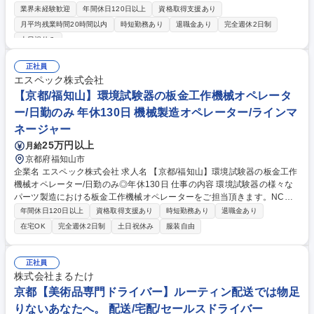
えていることによる増員です。 ※サーバーのソフトウェアはVMwareやN
業界未経験歓迎
年間休日120日以上
資格取得支援あり
utanixを使用しています。 主に下記業務を行っていただきます。 ・基幹
月平均残業時間20時間以内
時短勤務あり
退職金あり
完全週休2日制
系システムの開発、運用、保守 ・グループ会社の情報セキュリティ対策に
土日祝休み
関する指導 ・グループ会社への期間システムの導入支援 など 募集職種 京
都/社内SE★食事補助・各種手当充実/東証プライム上場/週2回までリモー
正社員
ト可
エスペック株式会社
【京都/福知山】環境試験器の板金工作機械オペレータ
ー/日勤のみ 年休130日 機械製造オペレーター/ラインマ
ネージャー
25万円以上
月給
京都府福知山市
企業名 エスペック株式会社 求人名 【京都/福知山】環境試験器の板金工作
機械オペレーター/日勤のみ◎年休130日 仕事の内容 環境試験器の様々な
パーツ製造における板金工作機械オペレーターをご担当頂きます。NCベ
ンダーを使用した板金物の折り曲げ加工作業や板金部品の端面処理作業及
年間休日120日以上
資格取得支援あり
時短勤務あり
退職金あり
び検品作業が主な業務となります。 当社の環境試験器は、世界シェアトッ
在宅OK
完全週休2日制
土日祝休み
服装自由
プクラスを誇ります。スマホや自動車が「真夏の酷暑や極寒の雪山でも壊
れないか」を、人工的な超過酷環境（温度・湿度など）で再現し、最先端
テクノロジーの安全性を裏から支えています。このような環境試験器を製
正社員
造する上流工程である、板金加工に関わることができます。自分の手でオ
株式会社まるたけ
ーダー通りの部品を生産できることがやりがいとなっています。 募集職種
京都【美術品専門ドライバー】ルーティン配送では物足
【京都/福知山】環境試験器の板金工作機械オペレーター/日勤のみ◎年休1
りないあなたへ。 配送/宅配/セールスドライバー
30日