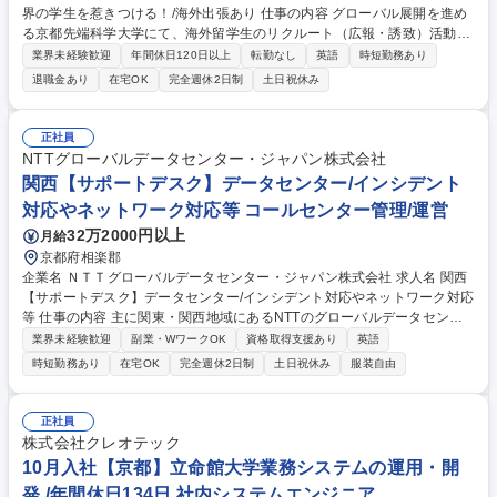
界の学生を惹きつける！/海外出張あり 仕事の内容 グローバル展開を進め
る京都先端科学大学にて、海外留学生のリクルート（広報・誘致）活動を
お任せします。東南アジア等へ出張し、教育の魅力発信を通じて、担当エ
業界未経験歓迎
年間休日120日以上
転勤なし
英語
時短勤務あり
リアの留学生獲得目標の達成を目指して頂きます。 年間の約30％はイン
退職金あり
在宅OK
完全週休2日制
土日祝休み
ドネシアやタイ、ミャンマー等への海外出張となります。自らスケジュー
ルを立案して現地の教育機関を訪問。職員と連携し学生や保護者向けの説
明会など広報・誘致活動を行います。教育に関わる社会貢献性の高い仕事
正社員
ですが、本ポジションでは担当エリアごとの学生獲得数が重要なミッショ
NTTグローバルデータセンター・ジャパン株式会社
ンとなります。営業パーソンとして数字にこだわり、やり抜く力も不可欠
関西【サポートデスク】データセンター/インシデント
です。また国内では資料作成等の業務も担います。 募集職種 【京都】海
対応やネットワーク対応等 コールセンター管理/運営
外留学生のリクルート活動/世界の学生を惹きつける！/海外出張あり
32万2000円以上
月給
京都府相楽郡
企業名 ＮＴＴグローバルデータセンター・ジャパン株式会社 求人名 関西
【サポートデスク】データセンター/インシデント対応やネットワーク対応
等 仕事の内容 主に関東・関西地域にあるNTTのグローバルデータセンタ
ーのサービス運用、マネジメント業務を担い、NTTのグローバル事業を共
業界未経験歓迎
副業・WワークOK
資格取得支援あり
英語
にけん引するメンバーを募集します。海外との連携ができます。 データセ
時短勤務あり
在宅OK
完全週休2日制
土日祝休み
服装自由
ンター稼働にあたり、サポートデスク業務やネットワーク対応業務をお任
せします。 ■サポートデスク業務（リクエストやインシデント対応、遠隔
作業、対顧客作業など） ■ネットワーク対応業務（対顧客作業、ネットワ
正社員
ーク工事立ち合いなど） ■データセンター勤務 ■海外出張あり 募集職種 関
株式会社クレオテック
西【サポートデスク】データセンター/インシデント対応やネットワーク対
10月入社【京都】立命館大学業務システムの運用・開
応等
発 /年間休日134日 社内システムエンジニア