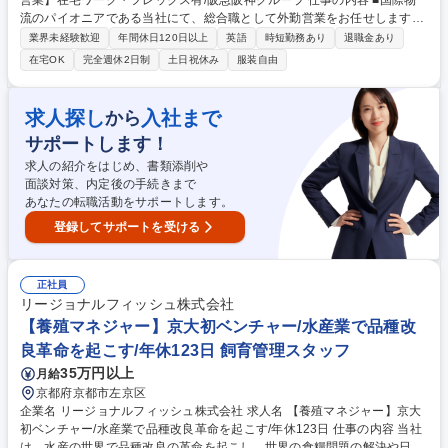
営業】在宅ワーク・フレックス有/阪急阪神グループ 仕事の内容 ■国際物
流のパイオニアである当社にて、総合職として外勤営業をお任せします。
既存顧客対応メインで、競合とのコンペから受注を増やすなど深堀取引が
業界未経験歓迎
年間休日120日以上
英語
時短勤務あり
退職金あり
中心となります。（変更の範囲）：会社の定める業務 お客様の多様なニー
在宅OK
完全週休2日制
土日祝休み
服装自由
ズにあわせて貨物輸送・保管・通関・ロジスティクスなどの各種提案を行
います。お客様の貨物の動きや海外展開に関する情報等を収集し、会社と
してどんなサービスの提案ができるのかを考え、現地法人や代理店と料金
求人探し
入社まで
から
の交渉を行ったりお客様へサービスと料金の提示を行います【取り扱い貨
サポートします！
物】BtoBが多く、航空は自動車部品・電子部品、海上は雑貨やタグなど一
般消費者向けの商材が中心です。 募集職種 【京都/航空・海上輸出入の営
求人の紹介をはじめ、書類添削や
業】在宅ワーク・フレックス有/阪急阪神グループ
面談対策、内定後の手続きまで
あなたの転職活動をサポートします。
登録してサポートを受ける
正社員
リージョナルフィッシュ株式会社
【養殖マネジャー】京大初ベンチャー/水産業で品種改
良革命を起こす/年休123日 飼育管理スタッフ
35万円以上
月給
京都府京都市左京区
企業名 リージョナルフィッシュ株式会社 求人名 【養殖マネジャー】京大
初ベンチャー/水産業で品種改良革命を起こす/年休123日 仕事の内容 当社
は、水産の世界で品種改良の革命を起こし、世界の食糧問題の解決や日本