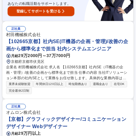
あなたの転職活動をサポートします。
登録してサポートを受ける
正社員
村田機械株式会社
【102665京都】社内SE(IT機器の企画・管理)/改善の企
画から標準化まで担当 社内システムエンジニア
29万2000円～37万7000円
月給
京都府京都市伏見区
企業名 村田機械株式会社 求人名 【102665京都】社内SE（IT機器の企
画・管理）/改善の企画から標準化まで担当 仕事の内容 当社ITソリューシ
ョン本部の社内SEとして業務をお任せ致します。具体的な業務内容は下
記の通りです。 ◆IT資産ライフサイクル管理:PC・端末・周辺機器等のIT
業界未経験歓迎
年間休日120日以上
時短勤務あり
退職金あり
在宅OK
資産に関する 全社的な管理方針の策定/導入から更新、廃棄までのライフ
完全週休2日制
サイクル管理の計画立案と改善◆共通業務アプリケーションの運用統括:Of
fice365等、全社共通業務アプリケーションの運用方針策定および管理/バ
ージョン更新や機能導入に関する影響整理・導入計画の立案◆エンドポイ
正社員
ントセキュリティ強化:セキュリティパッチ適用の徹底/Office365テナント
オムロン株式会社
のセキュリティ対策強化 募集職種 【102665京都】社内SE（IT機器の企
【京都】グラフィックデザイナー/コミュニケーション
画・管理）/改善の企画から標準化まで担当
デザイナー Webデザイナー
29万円以上
月給