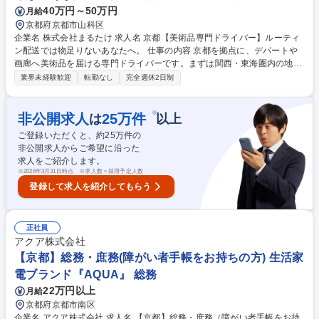
40万円～50万円
月給
京都府京都市山科区
企業名 株式会社まるたけ 求人名 京都【美術品専門ドライバー】ルーティ
ン配送では物足りないあなたへ。 仕事の内容 京都を拠点に、デパートや
画廊へ美術品を届ける専門ドライバーです。まずは関西・東海圏内の地
場・中距離配送からスタート。これまでの運転経験をベースに、美術品搬
業界未経験歓迎
転勤なし
完全週休2日制
送の特殊技術を習得していただきます。 ■ハイエース～4t車での美術品輸
送および搬出入・梱包 ■効率的な配送ルートの構築（路面状況や振動、渋
滞を考慮したプロの選択） ■1人前になった後は、現場判断が7割の裁量権
※
非公開求人
25
万件
は
以上
がある働き方 ※長距離（東京便）を志望・担当される方は、さらに高待遇
ご登録いただくと、約
25
万件の
での契約が可能です。 ※美術品の専門知識は不問。これまでの運転実績と
非公開求人からご希望に沿った
安全意識を最優先で評価します。 募集職種 京都【美術品専門ドライバ
求人をご紹介します。
ー】ルーティン配送では物足りないあなたへ。
※
2026年3月31日時点 ※求人数＝採用予定人数
登録して求人を紹介してもらう
正社員
アクア株式会社
【京都】総務・庶務(障がい者手帳をお持ちの方) 生活家
電ブランド『AQUA』 総務
22万円以上
月給
京都府京都市南区
企業名 アクア株式会社 求人名 【京都】総務・庶務（障がい者手帳をお持