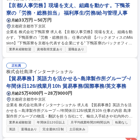
都/EHS担当】安全管理業務／東証上場グループ/年収最大910万
【京都/人事労務】現場を支え、組織を動かす。下鴨茶
寮の「労務・総務担当」 福利厚生/労務/給与管理人事
33万円～50万円
月給
京都府京都市下京区
企業名 株式会社下鴨茶寮 求人名 【京都/人事労務】現場を支え、組織を動
かす。下鴨茶寮の「労務・総務担当」 仕事の内容 【バックオフィスのMis
sion】”下鴨茶寮を京都を代表する企業にする” 下鴨茶寮のバックオフィス
はただ現場を支えるだけの存在ではありません。現場と一体となって人や
業界未経験歓迎
資格取得支援あり
退職金あり
組織、経理・財務の課題に取り組みます。 総務人事領域においては、会社
の勢いを生み出すために従業員の就業体験価値を高めることに尽力しま
す。 【主なミッション】 ・従業員が安心して働ける労務環境の整備 ・事
正社員
業成長を支える総務・労務オペレーションの構築 ・現場とバックオフィス
株式会社島津インターナショナル
を繋ぐ組織運営支援 ・組織拡大に対応できる業務フロー・管理体制の改善
【貿易事務】英語力を活かせる~島津製作所グループ~/
募集職種 【京都/人事労務】現場を支え、組織を動かす。下鴨茶寮の「労
年間休日126/残業月10h 貿易事務/国際事務/英文事務
務・総務担当」
25万4000円～28万9000円
月給
京都府京都市中京区
企業名 株式会社島津インターナショナル 求人名 【貿易事務】英語力を活
かせる～島津製作所グループ～/年間休日126/残業月10h 仕事の内容 島津
製作所グループの物流・翻訳を担う当社にて、輸出入手続きや社内外の調
整を行う貿易実務をお任せいたします。正確な書類作成や納期管理を通
業界未経験歓迎
年間休日120日以上
月平均残業時間20時間以内
転勤なし
じ、グループの円滑な海外展開を支える非常に重要性の高い役割です。 ■
英語
退職金あり
完全週休2日制
土日祝休み
受注・発注データ入力管理や納期調整（海外拠点・工場等） ■貿易書類作
成（インボイス等）、通関・輸送手配の社内外連携 ■英語でのコレポンや