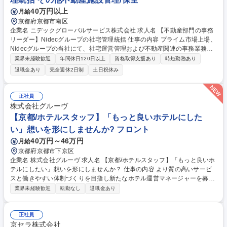
40万円以上
月給
京都府京都市南区
企業名 ニデックグローバルサービス株式会社 求人名 【不動産部門の事務
リーダー】Nidecグループの社宅管理統括 仕事の内容 プライム市場上場、
Nidecグループの当社にて、社宅運営管理および不動産関連の事務業務全
般をお任せします。プレイングマネージャーとして５～６名の部下マネジ
業界未経験歓迎
年間休日120日以上
資格取得支援あり
時短勤務あり
メントも担当いただきます。 Nidecグループが保有する北館（短期・長期
退職金あり
完全週休2日制
土日祝休み
宿泊施設）の社宅運営を担当しつつ、南館や外部借り上げ社宅担当者、清
掃スタッフなど5～6名の業務・スケジュール管理を行います。また、グル
ープ各社の人事部や外部の不動産管理会社との調整、役員からの物件探し
正社員
のご要望対応といった対人折衝も重要なミッションです。組織の全体統括
株式会社グルーヴ
や司令塔として、自身で裁量と判断力を持って主体的に業務を推進してい
【京都/ホテルスタッフ】「もっと良いホテルにした
ただきます。 募集職種 【不動産部門の事務リーダー】Nidecグループの社
い」想いを形にしませんか? フロント
宅管理統括
40万円～46万円
月給
京都府京都市下京区
企業名 株式会社グルーヴ 求人名 【京都/ホテルスタッフ】「もっと良いホ
テルにしたい」想いを形にしませんか？ 仕事の内容 より質の高いサービ
スと働きやすい体制づくりを目指し新たなホテル運営マネージャーを募集
します。売上管理やスタッフ育成、サービス改善、宿泊プランの企画など
業界未経験歓迎
転勤なし
退職金あり
ホテル全体の運営に幅広く携われるポジションです。 ＞＞仕事内容＜＜
ホテル運営全般をお任せします！ ■ホテル全体の運営管理 ■アルバイトス
タッフの育成・マネジメント ■売上/稼働率の管理 ■予約サイト（OTA）の
正社員
販売戦略 ■宿泊プランの企画 ■お客様満足度向上に向けた改善 ■施設/設備
京セラ株式会社