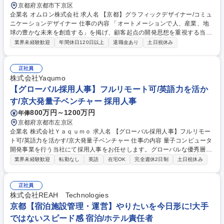
京都府京都市下京区
企業名 オムロン株式会社 求人名 【京都】グラフィックデザイナー/コミュ
ニケーションデザイナー 仕事の内容 「オートメーションで人、産業、地
球の豊かな未来を創造する」を掲げ、顧客起点の開発思想を重視する当
社。そんな当社にて、グラフィックデザイナー/WEBデザイナーとして以
業界未経験歓迎
年間休日120日以上
退職金あり
土日祝休み
下業務をお任せいたします。 【詳細】■多様な商品群を横断した一貫した
メッセージによる事業ブランディング ■Web、カタログ、展示会など顧客
接点におけるコミュニケーションデザイン ■開発部門・企画部門など関係
正社員
部門と連携したプロジェクト推進 ■社外パートナーとの協働によるプロジ
株式会社Yaqumo
ェクト推進 ■コミュニケーションデザインの品質を再現するデザインガイ
【グローバル採用人事】フルリモート可/英語力を活か
ドラインの整備・運用 募集職種 【京都】グラフィックデザイナー/コミュ
す/京大発量子ベンチャー 採用人事
ニケーションデザイナー
800万円～1200万円
年俸
京都府京都市左京区
企業名 株式会社Ｙａｑｕｍｏ 求人名 【グローバル採用人事】フルリモー
ト可/英語力を活かす/京大発量子ベンチャー 仕事の内容 量子コンピュータ
開発事業を行う当社にて採用人事をお任せします。グローバルな優秀層の
獲得をメインミッションとし、ダイレクトリクルーティング等を用いた採
業界未経験歓迎
転勤なし
英語
在宅OK
完全週休2日制
土日祝休み
用活動全般を牽引していただきます。 【具体的には】 ■エンジニアや研究
者を中心とした採用戦略の立案・実行 ■ダイレクトリクルーティングを用
いた候補者へのアプローチ ■グローバル採用に向けた英語での面接調整や
正社員
候補者対応 ■エージェントとのリレーション構築や採用ブランディングの
株式会社REAH Technologies
推進 ■入社後のオンボーディング支援などの人事労務サポート 募集職種
京都【宿泊施設管理・運営】やりたいを今日形に!大手
【グローバル採用人事】フルリモート可/英語力を活かす/京大発量子ベン
ではないスピード感 宿泊/ホテル責任者
チャー