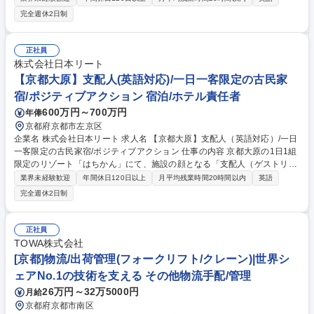
せします。 ・国内外の富裕層・VIP顧客に対するチェックインからご出発
完全週休2日制
までのアテンド全般、語学力（英語等）を活かした外国人ゲストへのきめ
細やかな対応とコミュニケーション、食事提供時の上質な接客サービスと
空間演出、お客様の滞在中のあらゆるご要望やお困りごとに対する、柔軟
正社員
かつ迅速な対応（コンシェルジュ機能）、「はちかん」のブランド価値を
株式会社日本リート
高めるためのサービス改善や企画の立案。着物を着用しての業務となりま
【京都大原】支配人(英語対応)/一日一客限定の古民家
す。 募集職種 【京都大原】支配人（英語対応）/一日一客限定の古民家宿
宿/ポジティブアクション 宿泊/ホテル責任者
600万円～700万円
年俸
京都府京都市左京区
企業名 株式会社日本リート 求人名 【京都大原】支配人（英語対応）/一日
一客限定の古民家宿/ポジティブアクション 仕事の内容 京都大原の1日1組
限定のリゾート「はちかん」にて、施設の顔となる「支配人（ゲストリレ
ーションズ・VIP対応担当）」として、富裕層や法人顧客への最高水準の
業界未経験歓迎
年間休日120日以上
月平均残業時間20時間以内
英語
おもてなし全般をお任せします。 ・国内外の富裕層・VIP顧客に対するチ
完全週休2日制
ェックインからご出発までのアテンド全般、語学力（英語等）を活かした
外国人ゲストへのきめ細やかな対応とコミュニケーション、食事提供時の
上質な接客サービスと空間演出、お客様の滞在中のあらゆるご要望やお困
正社員
りごとに対する、柔軟かつ迅速な対応（コンシェルジュ機能）、「はちか
TOWA株式会社
ん」のブランド価値を高めるためのサービス改善や企画の立案。着物を着
[京都]物流/出荷管理(フォークリフト/クレーン)|世界シ
用しての業務となります。 募集職種 【京都大原】支配人（英語対応）/一
ェアNo.1の技術を支える その他物流手配/管理
日一客限定の古民家宿/ポジティブアクション
26万円～32万5000円
月給
京都府京都市南区