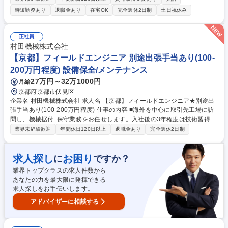
な事業成長を牽引する重要なポジションです。 【具体業務】・国内外の事
時短勤務あり
退職金あり
在宅OK
完全週休2日制
土日祝休み
業部や関係会社に対する事業計画および業績見通しの策定から、月次の予
実管理や各種財務諸表の分析までを包括的に推進します。 ・語学力を活か
して海外拠点における重要な契約管理や株主総会対応などの調整を担い、
正社員
円滑な事業展開を多角的に支援します。 ・各拠点の経営状況を定量的に把
村田機械株式会社
握し、事業課題の抽出や改善策の提案を行うことで、組織全体の最適な事
【京都】フィールドエンジニア 別途出張手当あり(100-
業運営を後押しします。 募集職種 【業績管理＠京都】社会インフラを支
200万円程度) 設備保全/メンテナンス
えるグローバル事業管理！国内外拠点対応
27万円～32万1000円
月給
京都府京都市伏見区
企業名 村田機械株式会社 求人名 【京都】フィールドエンジニア★別途出
張手当あり(100-200万円程度) 仕事の内容 ■海外を中心に取引先工場に訪
問し、機械据付･保守業務をお任せします。入社後の3年程度は技術習得の
ため、実際に作業を行いますが、それ以降は社内外の調整・顧客折衝など
業界未経験歓迎
年間休日120日以上
退職金あり
完全週休2日制
プロジェクトマネジメントが中心です。 弊社製品は世界でも高いシェアを
誇ります。世界的に見れば人口増加しており、繊維産業は拡大していく見
通しです。 【出張】海外出張が中心です。 出張日数：120-150日間/年 出
求人探し
お困り
に
ですか？
張期間：3-4週間/回 主な出張先：中国、東南アジア、南アジア、トルコ ※
業界トップクラスの求人件数から
建物に改変を加える建築業務は発生いたしません。 募集職種 【京都】フ
あなたの力を最大限に発揮できる
ィールドエンジニア★別途出張手当あり(100-200万円程度)
求人探しをお手伝いします。
アドバイザーに相談する