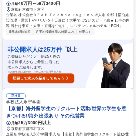
40万円～58万3400円
月給
京都府京都市下京区
企業名 株式会社ＲＥＡＨ Ｔｅｃｈｎｏｌｏｇｉｅｓ 求人名 京都【宿泊施
設管理・運営】やりたいを今日形に！大手ではないスピード感★ 仕事の内
容 当社は東京・大阪・京都を中心に、レジデンシャルホテル「BON」を
はじめ、ホテル・ホステル・民泊など多様な宿泊施設の企画・運営を行っ
業界未経験歓迎
月平均残業時間20時間以内
転勤なし
ています。訪日観光の回復とともに宿泊需要は拡大しており、当社でも 新
規施設の開業や既存施設の拡大を進めています。 【具体的な業務】 ■宿泊
施設の運営管理 ■現地スタッフのマネジメント ■顧客満足度向上のための
※
非公開求人
25
万件
は
以上
サービス改善 ■接客・清掃・設備などの品質管理 ■コスト管理および改善
ご登録いただくと、約
25
万件の
■上記業務の施設横断的な仕組み作りやオペレーション改善 ■施設オーナ
非公開求人からご希望に沿った
ーへの運営報告や提案 ■清掃会社・アメニティ会社など外部業者との調整
求人をご紹介します。
等 募集職種 京都【宿泊施設管理・運営】やりたいを今日形に！大手では
※
2026年3月31日時点 ※求人数＝採用予定人数
ないスピード感★
登録して求人を紹介してもらう
正社員
学校法人永守学園
【京都】海外留学生のリクルート活動/世界の学生を惹
きつける!/海外出張あり その他営業
25万3000円以上
月給
京都府京都市右京区
企業名 学校法人永守学園 求人名 【京都】海外留学生のリクルート活動/世