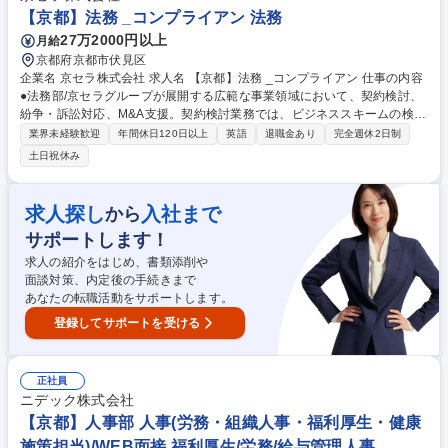
の維持管理 ■地域との連携やイベント企画 ■フロント業務のフォロー ■安
【京都】法務 _コンプライアン 法務
全/衛生管理 ■本社との連携 ■備品等の在庫管理/発注業務 ■電話/メール対
27万2000円以上
月給
応 ■清掃業務など 募集職種 【京都/ホテルスタッフ】「もっと良いホテル
京都府京都市伏見区
にしたい」想いを形にしませんか？
企業名 京セラ株式会社 求人名 【京都】法務 _コンプライアン 仕事の内容
●法務部/京セラグループが展開する広範な事業領域において、契約検討、
紛争・訴訟対応、M&A支援。契約検討業務では、ビジネススキームの検討
から契約交渉まで、事業部門とともに幅広く活動を行っています。 [詳細]
業界未経験歓迎
年間休日120日以上
英語
退職金あり
完全週休2日制
契約・法律相談（和文／英文契約書の検討、作成、交渉など）・紛争・訴
土日祝休み
訟対応 ・M&A・各種プロジェクト支援様●グローバルコンプライアンス推
進部/個人情報、独占禁止法、反贈収賄の重点分野を中心に、グローバルレ
ベルで法令遵守体制を構築しています。[詳細]各種社内規程、社内手順等
求人探し
入社まで
から
の法令遵守システムの構築 ・コンプライアンス教育活動 ・各地域グルー
サポートします！
プ会社と連携した各種コンプライアンス活動 募集職種 【京都】法務 _コ
ンプライアン
求人の紹介をはじめ、書類添削や
面談対策、内定後の手続きまで
あなたの転職活動をサポートします。
登録してサポートを受ける
正社員
ニデック株式会社
【京都】人事部 人事(労務・組織人事・福利厚生・健康
施策担当)/WEB面接 福利厚生/労務/給与管理人事