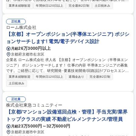
の競争力を高めることを目指す、京都大学初のスタートアップ企業です。
業界未経験歓迎
年間休日120日以上
完全週休2日制
土日祝休み
そんな当社にて《養殖マネジャー》をお任せします！ 生産管理や新品種の
特性評価、AI/IoTによる効率化の推進を担います。技術を社会実装し、水
産業の発展を支える中核メンバーとしての活躍を期待します。 【具体的に
正社員
は】■水産生物の生産・飼育管理実務 ■新品種の特性評価・データ収集 ■A
ローム株式会社
I・IoT等の先端技術を用いた養殖の効率化・自動化の検討と導入 ■チーム
【京都】オープンポジション(半導体エンジニア) ポジシ
マネジメント、現場運営の最適化、生産性の向上に向けた施策立案など 募
ョンサーチします! 電気/電子デバイス設計
集職種 【養殖マネジャー】京大初ベンチャー/水産業で品種改良革命を起
26万3000円以上
月給
こす/年休123日
京都府京都市右京区
企業名 ローム株式会社 求人名 【京都】オープンポジション（半導体エン
ジニア） ポジションサーチします！ 仕事の内容 半導体エンジニアの募集
です。ご経歴に応じて、研究開発･要素技術開発/回路設計/プロセスエンジ
ニア、FAE、技術マーケティングなどのポジションの中からマッチした求
業界未経験歓迎
年間休日120日以上
退職金あり
完全週休2日制
人をサーチします。 「現在募集中の職種では経験がいかせない」 「どの
土日祝休み
職種が希望と合致するのか定まらない」 「転職活動時期がマッチしない」
などの場合はこちらにエントリーください。 ご登録いただいた情報を拝見
し、ご経験とスキルにマッチした職務がある場合はご案内させていただき
正社員
ます。 募集職種 【京都】オープンポジション（半導体エンジニア） ポジ
株式会社東急コミュニティー
ションサーチします！
【京都/マンション設備巡回点検・管理】手当充実/業界
トップクラスの実績 不動産ビルメンテナンス/管理員
23万5000円～32万6000円
月給
京都府京都市中京区