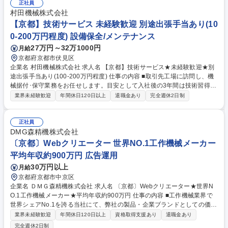
正社員
村田機械株式会社
【京都】技術サービス 未経験歓迎 別途出張手当あり(10
0-200万円程度) 設備保全/メンテナンス
27万円～32万1000円
月給
京都府京都市伏見区
企業名 村田機械株式会社 求人名 【京都】技術サービス★未経験歓迎★別
途出張手当あり(100-200万円程度) 仕事の内容 ■取引先工場に訪問し、機
械据付･保守業務をお任せします。目安として入社後の3年間は技術習得の
ため、実際に作業をし行いますが、それ以降は社内外の調整・顧客折衝な
業界未経験歓迎
年間休日120日以上
退職金あり
完全週休2日制
どプロジェクトマネジメントが中心です。 弊社製品は世界でも高いシェア
を誇ります。世界的に見れば人口増加しており、繊維産業は拡大していく
見通しです。 【出張】海外出張が中心です。 出張日数：120-150日間/年
正社員
出張期間：3-4週間/回 主な出張先：中国、東南アジア、南アジア、トルコ
DMG森精機株式会社
※建物に改変を加える建築業務は発生いたしません。 募集職種 【京都】
〔京都〕Webクリエーター 世界NO.1工作機械メーカー
技術サービス★未経験歓迎★別途出張手当あり(100-200万円程度)
平均年収約900万円 広告運用
30万円以上
月給
京都府京都市中京区
企業名 ＤＭＧ森精機株式会社 求人名 〔京都〕Webクリエーター★世界N
O.1工作機械メーカー★平均年収約900万円 仕事の内容 ■工作機械業界で
世界シェアNo.1を誇る当社にて、弊社の製品・企業ブランドとしての価値
を最大化するために、Web技術とデジタルマーケティングを活用した情報
業界未経験歓迎
年間休日120日以上
資格取得支援あり
退職金あり
発信および最適化施策を担っていただきます。 【職務内容】Webサイト
完全週休2日制