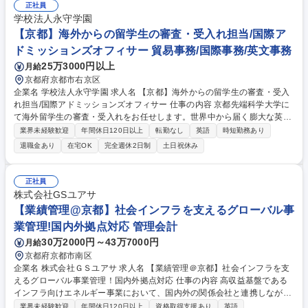
ミュニケーションの多様化に対して、デジタルテクノロジーを駆使して日
正社員
本語・漢字能力の価値を再定義すること」を体現していきます。将来的に
学校法人永守学園
はECサイト以外のデジタルマーケティング業務にも携わる可能性もあり
【京都】海外からの留学生の審査・受入れ担当/国際ア
ます。【働き方】年休130日 募集職種 京都【デジタルマーケ/EC運営】
ドミッションズオフィサー 貿易事務/国際事務/英文事務
『漢字検定』運営企業/年休130日/在宅制度あり
25万3000円以上
月給
京都府京都市右京区
企業名 学校法人永守学園 求人名 【京都】海外からの留学生の審査・受入
れ担当/国際アドミッションズオフィサー 仕事の内容 京都先端科学大学に
て海外留学生の審査・受入れをお任せします。世界中から届く膨大な英文
書類と格闘し、合否判断から入学業務までを支える、高い集中力と英語の
業界未経験歓迎
年間休日120日以上
転勤なし
英語
時短勤務あり
読解力が活きるアドミッションズオフィサーです。 志願者増で業務拡大が
退職金あり
在宅OK
完全週休2日制
土日祝休み
見込まれる中、世界中から提出される成績書や志望動機書、経費支弁内容
（預金残高など各家庭の経済状況）といった膨大な英文書類を正確に読み
解き、審査を行います。学内会議用の資料作成、合否発表、出願ガイドの
正社員
作成補助も担当。全編英語の書類照査をこなすため、黙々と集中して書類
株式会社GSユアサ
と格闘できる忍耐力と、何よりも「英語の読解力」が最重要視されます。
【業績管理@京都】社会インフラを支えるグローバル事
大学のグローバル化を裏から支える要職です。 募集職種 【京都】海外か
業管理!国内外拠点対応 管理会計
らの留学生の審査・受入れ担当/国際アドミッションズオフィサー
30万2000円～43万7000円
月給
京都府京都市南区
企業名 株式会社ＧＳユアサ 求人名 【業績管理＠京都】社会インフラを支
えるグローバル事業管理！国内外拠点対応 仕事の内容 高収益基盤である
インフラ向けエネルギー事業において、国内外の関係会社と連携しながら
業績管理や海外拠点の事業運営支援を担い、語学力を活かしてグローバル
業界未経験歓迎
年間休日120日以上
資格取得支援あり
英語