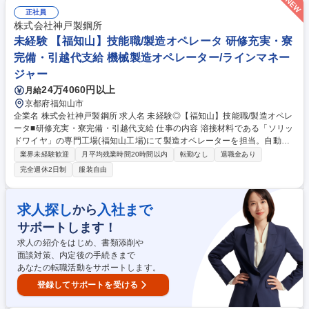
データ整理、ファイリング業務 ■SAP・Excelを活用した既存業務のフロ
正社員
ー整理・改善 ■入社後はサポートから開始し、習熟度に応じ担当案件を拡
株式会社神戸製鋼所
大。島津製作所グループの海外展開を支える物流のプロを目指せる環境で
未経験 【福知山】技能職/製造オペレータ 研修充実・寮
す。 募集職種 【貿易事務】英語力を活かせる～島津製作所グループ～/年
完備・引越代支給 機械製造オペレーター/ラインマネー
間休日126/残業月10h
ジャー
24万4060円以上
月給
京都府福知山市
企業名 株式会社神戸製鋼所 求人名 未経験◎【福知山】技能職/製造オペレ
ータ■研修充実・寮完備・引越代支給 仕事の内容 溶接材料である「ソリッ
ドワイヤ」の専門工場(福知山工場)にて製造オペレーターを担当。自動車
や船、鉄道、建築物などあらゆるモノを作るうえで欠かせない製品。国内
業界未経験歓迎
月平均残業時間20時間以内
転勤なし
退職金あり
シェアは40%程度となっております。 【業務例】各工程で3～5名ほどの
完全週休2日制
服装自由
チームで協力しながら、製造設備を動かす業務を行います。ラインの組み
立てのような単調な業務ではなく、都度判断が必要となる仕事です。 【や
りがい】●業務の正確性や担当している機械の知識など、さまざまな要素
求人探し
入社まで
から
に成長できるチャンスあり ●自由度の高い働き方で個人の裁量で十分に成
サポートします！
長することができ、出世のチャンスあり 募集職種 未経験◎【福知山】技
能職/製造オペレータ■研修充実・寮完備・引越代支給
求人の紹介をはじめ、書類添削や
面談対策、内定後の手続きまで
あなたの転職活動をサポートします。
登録してサポートを受ける