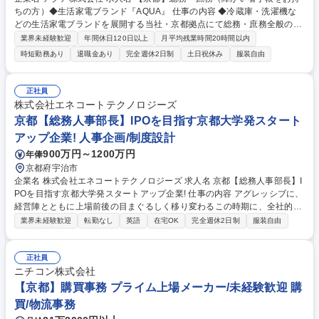
ちの方）◆生活家電ブランド『AQUA』 仕事の内容 ◆冷蔵庫・洗濯機な
どの生活家電ブランドを展開する当社・京都拠点にて総務・庶務全般の業
務をご担当いただきます。※ご採用者のご経験に合わせ、業務内容につい
業界未経験歓迎
年間休日120日以上
月平均残業時間20時間以内
ては決定します。 【業務内容例】◆京都拠点の総務・庶務全般 ・拠点総
時短勤務あり
退職金あり
完全週休2日制
土日祝休み
服装自由
務業務主幹・受付窓口業務（来客応対含む） ・配送物、郵便対応全般・備
品管理および手配 ◆拠点内社員からの依頼対応 ・押印申請対応・配送物
対応 ◆その他：総務業務、人事業務 募集職種 【京都】総務・庶務（障が
正社員
い者手帳をお持ちの方）◆生活家電ブランド『AQUA』
株式会社エネコートテクノロジーズ
京都【総務人事部長】IPOを目指す京都大学発スタート
アップ企業! 人事企画/制度設計
900万円～1200万円
年俸
京都府宇治市
企業名 株式会社エネコートテクノロジーズ 求人名 京都【総務人事部長】I
POを目指す京都大学発スタートアップ企業! 仕事の内容 アグレッシブに、
経営陣とともに上場前後の目まぐるしく移り変わるこの時期に、全社的な
総務人事戦略を描き、実現に向けて推進できる方を 募集いたします。 ＜
業界未経験歓迎
転勤なし
英語
在宅OK
完全週休2日制
服装自由
具体的な業務内容＞ 経営陣直下で、総務人事全般をリードいただきます。
事業・組織課題に対して、戦略的かつ実務的に取り組んでいただくことを
期待しております。 業務の中心は、人事制度・労務、総務となります（人
正社員
事業務と総務業務は半々のイメージです） 募集職種 京都【総務人事部
ニチコン株式会社
長】IPOを目指す京都大学発スタートアップ企業!
【京都】購買事務 プライム上場メーカー/未経験歓迎 購
買/物流事務