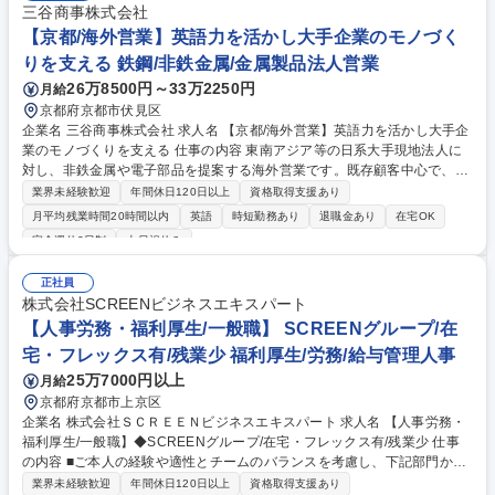
三谷商事株式会社
【京都/海外営業】英語力を活かし大手企業のモノづく
りを支える 鉄鋼/非鉄金属/金属製品法人営業
26万8500円～33万2250円
月給
京都府京都市伏見区
企業名 三谷商事株式会社 求人名 【京都/海外営業】英語力を活かし大手企
業のモノづくりを支える 仕事の内容 東南アジア等の日系大手現地法人に
対し、非鉄金属や電子部品を提案する海外営業です。既存顧客中心で、顧
客の要望に基づき仕入先等から最適な部材を調達します。 入社後は国内の
業界未経験歓迎
年間休日120日以上
資格取得支援あり
既存顧客から担当し、徐々に東南アジア等の大手企業現地法人の担当へ移
月平均残業時間20時間以内
英語
時短勤務あり
退職金あり
在宅OK
行します。既存顧客への提案だけでなく、新規開拓もお任せします。材料
完全週休2日制
土日祝休み
調達は日本国内からの手配・輸出がメインですが、中国子会社と連携した
現地調達も可能であり、国内外から幅広く最適な提案ができる点が強みで
正社員
す。月1回～数ヶ月に1回程度の海外出張（約1週間）とオンライン会議を
株式会社SCREENビジネスエキスパート
併用し、グローバルに活躍できる環境です。 募集職種 【京都/海外営業】
【人事労務・福利厚生/一般職】 SCREENグループ/在
英語力を活かし大手企業のモノづくりを支える
宅・フレックス有/残業少 福利厚生/労務/給与管理人事
25万7000円以上
月給
京都府京都市上京区
企業名 株式会社ＳＣＲＥＥＮビジネスエキスパート 求人名 【人事労務・
福利厚生/一般職】◆SCREENグループ/在宅・フレックス有/残業少 仕事
の内容 ■ご本人の経験や適性とチームのバランスを考慮し、下記部門から
ご担当業務を決定いたします。☆在宅でも仕事ができる環境が整ってお
業界未経験歓迎
年間休日120日以上
資格取得支援あり