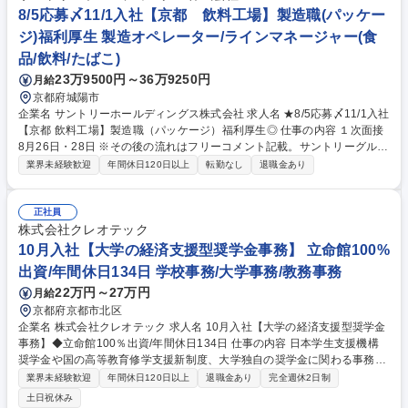
協力会社と密に連携を取り、技術的な仕様調整や打ち合わせを行います。
8/5応募〆11/1入社【京都 飲料工場】製造職(パッケー
募集職種 【回路設計＠京都】無停電電源装置の製品開発！社会インフラを
ジ)福利厚生 製造オペレーター/ラインマネージャー(食
支える注目製品！
品/飲料/たばこ)
23万9500円～36万9250円
月給
京都府城陽市
企業名 サントリーホールディングス株式会社 求人名 ★8/5応募〆11/1入社
【京都 飲料工場】製造職（パッケージ）福利厚生◎ 仕事の内容 １次面接
8月26日・28日 ※その後の流れはフリーコメント記載。サントリーグルー
プの安心安全な飲料製造を担う大切なポジション。包装（パッケージン
業界未経験歓迎
年間休日120日以上
転勤なし
退職金あり
グ）お客様に製品を届けるためのパッケージ製造などを行います ・清涼飲
料水のパッケージング業務（包装工程の製造ラインのオペレーション・設
備の運転管理や現場での切替作業など）・改善活動（コスト改善・品質向
正社員
上・安全性確保）・作業工程の設計および標準化 【キャリア】将来的に、
株式会社クレオテック
原動工程（電力・排水等）やエンジニアリング(生産設備の新規導入･設備
10月入社【大学の経済支援型奨学金事務】 立命館100%
対応・保全・技術スタッフ等)といった関連部門へのチャレンジも可能。
出資/年間休日134日 学校事務/大学事務/教務事務
募集職種 ★8/5応募〆11/1入社【京都 飲料工場】製造職（パッケージ）福
22万円～27万円
月給
利厚生◎
京都府京都市北区
企業名 株式会社クレオテック 求人名 10月入社【大学の経済支援型奨学金
事務】◆立命館100％出資/年間休日134日 仕事の内容 日本学生支援機構
奨学金や国の高等教育修学支援新制度、大学独自の奨学金に関わる事務全
般。学生の学びを経済面から支える社会貢献度の高い仕事。あわせて期間
業界未経験歓迎
年間休日120日以上
退職金あり
完全週休2日制
社員/パート/派遣社員の業務管理や教育・指導も担当。 ●奨学金の採用推
土日祝休み