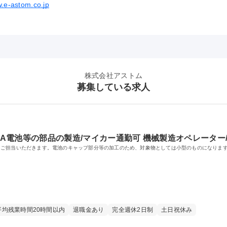
w.e-astom.co.jp
株式会社アストム
募集している求人
TA電池等の部品の製造/マイカー通勤可 機械製造オペレーター
をご担当いただきます。電池のキャップ部分等の加工のため、対象物としては小型のものになりま
平均残業時間20時間以内
退職金あり
完全週休2日制
土日祝休み