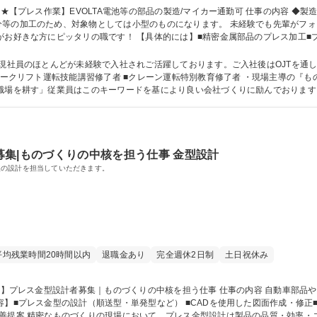
ては小型のものになります。 未経験でも先輩がフォローしながらの作業になるので安心して働け
がお好きな方にピッタリの職です！ 【具体的には】■精密金属部品のプレス加工■
の洗浄機操作■手順書作成など簡単なパソコン業務 ※変更範囲：会社の定める業務 募集職
 現社員のほとんどが未経験で入社されご活躍しております。ご入社後はOJTを通
職場を耕す」従業員はこのキーワードを基により良い会社づくりに励んでおります
歴：大学院 大学 高専 短大 専修学校 高校 語学力： 資格：
集|ものづくりの中核を担う仕事 金型設計
型の設計を担当していただきます。
平均残業時間20時間以内
退職金あり
完全週休2日制
土日祝休み
善提案 精密なものづくりの現場において、プレス金型設計は製品の品質・効率・