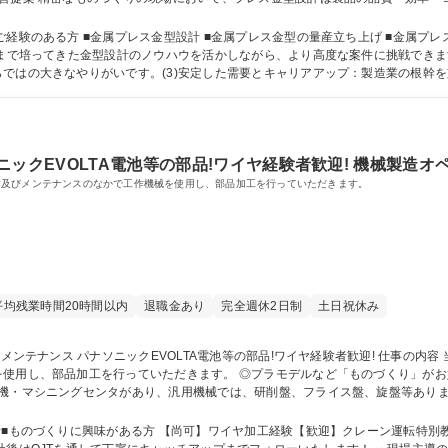
計だけでなく、製品完成まで幅広く関われるやりがいのあるポジションです。 募集職種 【経験者
のある方 ■金属プレス金型設計 ■金属プレス金型の量産立ち上げ ■金属プレス金型や金
れまで培ってきた金型設計のノウハウを活かしながら、より高度な案件に挑戦できま
ではの大きなやりがいです。(3)安定した需要とキャリアアップ：製造業の根幹
 学歴：大学院 大学 高専 短大 専修学校 高校 語学力： 資格：
ックEVOLTA電池等の部品!ワイヤ経験者歓迎! 機械製造オ
作及びメンテナンスのなかで工作機械を使用し、部品加工を行っていただきます。
平均残業時間20時間以内
退職金あり
完全週休2日制
土日祝休み
 ◎プラモデルなど「ものづくり」がお好きな方にピッタリの職です！ ◆機種として
機・マシニングセンタがあり、汎用機械では、研削盤、フライス盤、旋盤等ありま
Tにて手厚くフォローする体制を採っていますので、着実に慣れていただけます◎ 募集職種
者■ものづくりに興味がある方 【尚可】ワイヤ加工経験【歓迎】クレーン運転特別