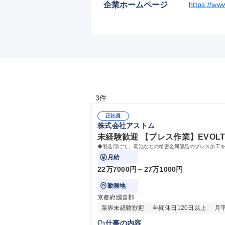
企業ホームページ
https://ww
3件
正社員
株式会社アストム
未経験歓迎 【プレス作業】EVOL
◆製造部にて、電池などの精密金属部品のプレス加工
月給
22万7000円～27万1000円
勤務地
京都府綴喜郡
業界未経験歓迎
年間休日120日以上
月
仕事の内容