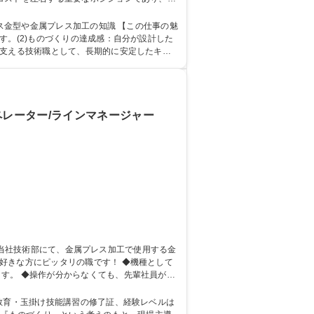
歓迎】プレス金型設計者募集｜ものづくりの中核を担う仕事
属プレス加工の知識 【この仕事の魅
す。(2)ものづくりの達成感：自分が設計した
を支える技術職として、長期的に安定したキャ
ペレーター/ラインマネージャー
す。 ◆操作が分からなくても、先輩社員がOJ
 【京都】金型メンテナンス パナソニックEVOLTA電池等の部品!ワイヤ経験者歓迎!
教育・玉掛け技能講習の修了証、経験レベルは