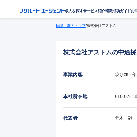
求人を探す
サービス紹介
転職成功ガイド
お
転職・求人トップ
/
株式会社アストム
株式会社アストムの中途採
事業内容
絞り加工部
本社所在地
610-0
代表者
荒木　毅