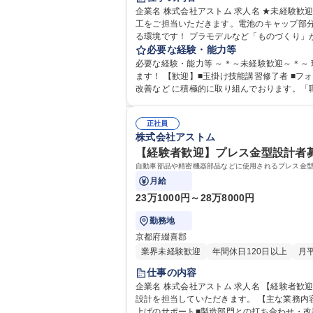
企業名 株式会社アストム 求人名 ★未経験歓迎★【プレス作業】EVOLTA電池等の部品の製造/マイカー通勤可 仕事の内容 ◆製造部にて、電池などの精密金属部品のプレス加
工をご担当いただきます。電池のキャップ部分等の加工のため、対象物とし
る環境です！ プラモデルなど「ものづくり」
必要な経験・能力等
必要な経験・能力等 ～＊～未経験歓迎～＊～
ます！ 【歓迎】■玉掛け技能講習修了者 ■フォークリフト運転技能講習修了者 ■クレーン運転特別教育修了者 ・現場主導の『ものづくり』という考えのもと、現場主導で業務
改善など に積極的に取り組んでおります。「
していただけます。 学歴・資格 学
正社員
株式会社アストム
【経験者歓迎】プレス金型設計者募
自動車部品や精密機器部品などに使用されるプレス金
月給
23万1000円～28万8000円
勤務地
京都府綴喜郡
業界未経験歓迎
年間休日120日以上
月
仕事の内容
企業名 株式会社アストム 求人名 【経験者歓迎】プレス金型設計者募集｜ものづくりの中核を担う仕事 仕事の内容 自動車部品や精密機器部品などに使用されるプレス金型の
設計を担当していただきます。 【主な業務内容】■プレス金型の設計（順送型・単発型など） ■CADを使用した図面作成・修正■金型パーツ加工のサポ－ト ■試作・量産立ち
上げのサポート■製造部門との打ち合わせ・改