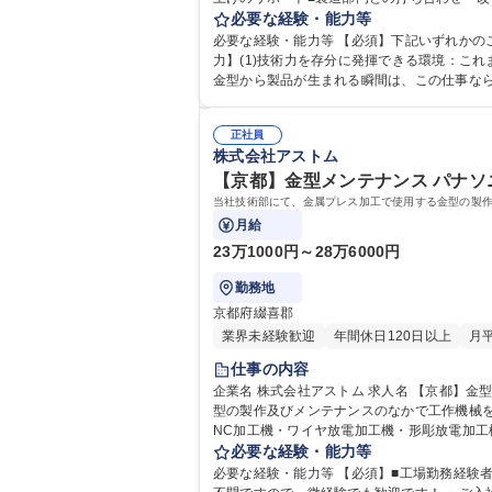
必要な経験・能力等
必要な経験・能力等 【必須】下記いずれかのご経験
力】(1)技術力を存分に発揮できる環境：こ
金型から製品が生まれる瞬間は、この仕事なら
リア形成が可能です。 学歴・資格
正社員
株式会社アストム
【京都】金型メンテナンス パナソニ
当社技術部にて、金属プレス加工で使用する金型の製
月給
23万1000円～28万6000円
勤務地
京都府綴喜郡
業界未経験歓迎
年間休日120日以上
月
仕事の内容
企業名 株式会社アストム 求人名 【京都】金型メンテナンス パナソニックEVOLTA電池等の部品!ワイヤ経験者歓迎! 仕事の内容 当社技術部にて、金属プレス加工で使用する金
型の製作及びメンテナンスのなかで工作機械を使用し、部品加工を行っていただきます。
NC加工機・ワイヤ放電加工機・形彫放電加工
必要な経験・能力等
必要な経験・能力等 【必須】■工場勤務経験