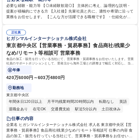
や成長に貢献している部署です。 会社の全メンバーが安心して長く成果を
必要な経験・能力等 【◎未経験歓迎◎】 主体的に考え、論理的な説明・
発揮できる環境を整えるために、毎日のメンテナンスや維持管理に加え、
提案が積極的にできる方 【入社後】先輩社員と共に、適性や希望に沿って
新たな施策検討を積極的に行っていただき、会社全体を巻き込み課題解決
業務をお任せします。 【こんな方が活躍できる職種です】 ・仕組化が好
を推進。 ・オフィス運営：執務環境の整備・物品管理・社内規定整備/改
き/得意・協働の姿勢を持っている・優先順位付け、マルチタスクが得意・
善・イベント企画/運営・非常時の対応 など、本人の希望や適性によって
様々な立場で物事を考えられる・定型業務だけでなく突発的な出来事にも
幅広い業務の体得が可能で、多様なキャリアパスを描くことも可能です。
正社員
対処できる・新しいことに興味関心がある 【魅力】■自己啓発支援：資格
ヒガシマルインターナショナル株式会社
募集職種 【総務】未経験歓迎◎/リモート可/世界で唯一の事業/福利厚生◎/
取得や通信教育など費用の80%（年間25万円まで）を補助 ■住宅手当：家
再雇用有
賃の50%（月額7万円まで）を補助 学歴・資格 学歴：大学院 大学 語学
東京都中央区【営業事務・貿易事務】食品商社/残業少
力： 資格：
なめ/リモート等相談可 営業事務
食品の加工・販売を行っている当社にて、営業事務・貿易事務をお任せいたします。営業
社員のサポートポジションとして、受発注から海外工場との調整まで幅広く対応し、当社
事業の根幹を支えていただきます。
年俸
420万6000円～603万4800円
勤務地
東京都中央区
年間休日120日以上
月平均残業時間20時間以内
転勤なし
英語
退職金あり
在宅OK
交通費支給
駅近5分以内
土日祝休み
仕事の内容
企業名 ヒガシマルインターナショナル株式会社 求人名 東京都中央区【営
業事務・貿易事務】食品商社/残業少なめ/リモート等相談可 仕事の内容 食
品の加工・販売を行っている当社にて、営業事務・貿易事務をお任せいた