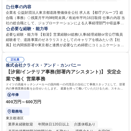
研修あり
退職金あり
賞与あり
完全週休2日制
交通費支給
仕事の内容
駅近5分以内
資格取得手当あり
食事補助あり
企業名 公益財団法人東京都道路整備保全公社 求人名 【都庁グループ】総
合職（事務）◇残業月平均9時間未満／有給年平均16日取得 仕事の内容 当
社の総合職として、ジョブローテーションによる人事経理部門や収益事業
等のフロント部門の部署等幅広い部署での業務をお任せいたします。研修
必要な経験・能力等
制度やキャリア支援が充実しております！ ※下記業務詳細 【業務詳細】■
必要な経験・能力等 【歓迎】営業経験or総務/人事/経理経験or官公庁職員
管理部門：広報、人事、経理など当公社の運営に係る管理業務 ■収益部
経験者で、道路事業のゼネラリストとしてのキャリアを積みたい方【社
門：駐車場の新規開拓、管理運営、新宿駅西口広場の「イベントコーナ
風】社内関係部署や東京都と連携が必要なため綿密にコミュニケーション
ー」などの管理運営 ■道路部門：整備の急がれる骨格幹線道路や木造住宅
を図っています。 【業務の魅力】■幅広く携われる：総合職（事務）で
密集地域の特定整備路線の用地取得、道路に関する普及啓発事業、都内の
は、駐車場の管理運営や道路用地の取得、公益財団法人の中枢を担う管理
道路施設や道路工事現場の見学ツアー事業 ※入社後は上記いずれかの部門
正社員
部門など多岐に渡る業務を経験できます。 ■様々なプロジェクト：駐車場
株式会社クライス・アンド・カンパニー
へ配属。※業務内容変更の範囲：会社の定める業務 募集職種 【都庁グル
事業の他、新宿駅西口広場内に設置された照明を兼ねた広告「ブライトサ
ープ】総合職（事務）◇残業月平均9時間未満／有給年平均16日取得
イン」の管理運営を行うなど、事業収益を生み出す活動を積極的に行って
【汐留/インテリア事務(部署内アシスタント)】 安定企
います。 学歴・資格 学歴：大学院 大学 高専 短大 専修学校 高校 語学力：
業で働く 営業事務
資格：
ドイツの高級キッチンメーカーの国内唯一の代理店の当社にて事務スタッフとして、部署
内の事務業務全般をお任せいたします。 裁量を持って働いていただけるため、スキルア
ップも可能です。
年俸
400万円～600万円
勤務地
東京都港区
業界未経験歓迎
年間休日120日以上
介護休暇あり