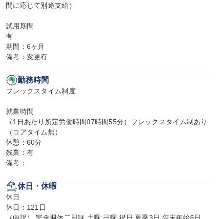
間に応じて別途支給）

試用期間

有

期間：6ヶ月

備考：変更有
勤務時間
フレックスタイム制度

就業時間

（1日あたり所定労働時間07時間55分）フレックスタイム制あり
（コアタイム無）

休憩：60分

残業：有

備考：
休日・休暇
休日

休日：121日

（内訳） 完全週休二日制 土曜 日曜 祝日 夏季3日 年末年始6日
