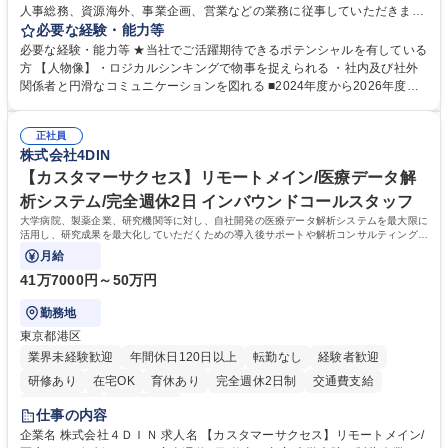
人事総務、資源海外、事業企画、営業などの業務に従事していただきま
す。 【業務内容の一例】■所属事業部の勤労業務 ■海外に関係する各種業
必要な経験・能力等
務 ■営業部門の企画スタッフ、ルート営業 【キャリアパス】入社後の配属
必要な経験・能力等 ★当社でご活躍期待できるポテンシャルを有している
ポジションで一定期間ご活躍頂いた後、本人の適性及び将来のキャリアを
方 【人物像】・ロジカルシンキングで物事を捉えられる ・社内及び社外
鑑みてジョブローテーションを行います。 【育成】OJTでの現場育成や研
関係者と円滑なコミュニケーションを図れる ■2024年度から2026年度ま
修カリキュラムを通じて、Daigasグループの業務で必要となる知識につい
での3ヵ年を対象とする「Daigasグループ中期経営計画2026」を策定しま
て学んでいただきます。 募集職種 【第二新卒】事務系総合職 #関西を代
した。https://www.osakagas.co.jp/company/press/pr2024/1777576_564
表するインフラ企業 #ポテンシャル採用
正社員
72.html ■エネルギーセキュリティの不安定化や気候変動による自然災害の
株式会社4DIN
甚大化など、これまで以上に社会課題解決の重要性が高まっています。
「未来の日常」の創造に向けて持続可能な社会の実現に貢献してまいりま
【カスタマーサクセス】リモートメイン/医療データ解
す。 学歴・資格 学歴：大学院 大学 語学力： 資格：
析システム/完全週休2日 インバウンドコールスタッフ
大学病院、製薬企業、研究機関等に対し、自社開発の医療データ解析システムを最大限に
活用し、研究成果を最大化していただくための導入後サポートや解析コンサルティング、
活用アドバイス業務等をお任せします。
月給
41万7000円～50万円
勤務地
東京都港区
業界未経験歓迎
年間休日120日以上
転勤なし
経験者歓迎
研修あり
在宅OK
育休あり
完全週休2日制
交通費支給
駅近5分以内
土日祝休み
仕事の内容
企業名 株式会社４ＤＩＮ 求人名 【カスタマーサクセス】リモートメイン/