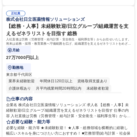
「チームで成果を出す文化」があり、良いやり方を積極的に共有しながら
【当社の事務職について】単なる事務ではなく主体性を発揮したサポート
常に改善を目指す風土のため、安心して業務に取り組んでいただけます。
により、キーエンスの付加価値向上に貢献します。ベースの定型業務に加
募集職種 【大阪・京都・滋賀】営業事務 ※未経験可
正社員
えて、お客様や社員の状況に合わせ、能動的なサポート、改善の動きも期
株式会社日立医薬情報ソリューションズ
待され。組織を支えるスペシャリストとして、チームに貢献し、結果的に
社員から頼られる存在になることができます。平均19:30の退勤以降の業
【総務・人事】未経験歓迎/日立グループ/組織運営を支
務の持ち帰りも禁止されており、メリハリのある働き方となります。 学
えるゼネラリストを目指す 総務
歴・資格 学歴：大学院 大学 高専 短大 語学力： 資格：
入社直後は労務（労務管理・給与計算・安全衛生・福利厚生等）からお任せいたします。
将来は総務・採用・教育業務へ守備範囲を広げ、組織運営を支えるゼネラリストをめざせ
ます。
月給
27万7000円以上
勤務地
東京都千代田区
業界未経験歓迎
年間休日120日以上
資格取得支援あり
介護休暇あり
月平均残業時間20時間以内
未経験者歓迎
住宅手当あり
時短勤務あり
退職金あり
在宅OK
賞与あり
仕事の内容
育休あり
完全週休2日制
交通費支給
土日祝休み
寮・社宅あり
企業名 株式会社日立医薬情報ソリューションズ 求人名 【総務・人事】未
経験歓迎/日立グループ/組織運営を支えるゼネラリストを目指す 仕事の内
容 入社直後は労務（労務管理・給与計算・安全衛生・福利厚生等）からお
任せいたします。将来は総務・採用・教育業務へ守備範囲を広げ、組織運
必要な経験・能力等
営を支えるゼネラリストをめざせます。 ・初期業務：労働時間管理、給与
必要な経験・能力等 ★未経験歓迎！ ★人事・総務領域を横断的に経験し
計算、社会保険対応、福利厚生管理、安全衛生、健康経営推進等をお任せ
幅広いスキルを身につけたい方におすすめ！ ■労務管理(給与計算・社会保