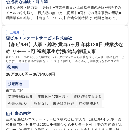
します。営業社員のサポートポジションとして、受発注から海外工場との
必要な経験・能力等
調整まで幅広く対応し、当社事業の根幹を支えていただきます。 ■受発注
必要な経験・能力等 【必須】■営業事務または貿易事務の経験■英語での
業務、請求書発行 ■海外工場とのスケジュール調整 ■在庫管理 ■輸入書類
メールのやり取りに抵抗感の無い方 【尚可】■商社での営業事務の経験■
の確認・作成 ■配送手配 ■通関業者を通して行う輸出入業全般 ■倉庫との
通関業務の経験。 【働き方について】所定労働時間は7時間と短めで、残
倉入れ調整等 ※ゼネラリストとしてのキャリアアップを目指すことが可能
業も月平均20時間以下です。時差出勤制度や週1日のリモート勤務も相談
です。単に商品を販売するだけでなく原料の仕入れから販売までをトータ
可能で、ワークライフバランスを保ち長期就業しやすい環境です。 【当社
ルプロデュースしているため、商品に関わる全ての業務をサポート頂きま
正社員
の強み】1991年の設立以来、外食産業を中心としたお客様の多様なニー
森ビルエステートサービス株式会社
す。 募集職種 東京都中央区【営業事務・貿易事務】食品商社/残業少なめ/
ズに沿った冷凍水産物等の生産・輸入・販売を一貫して手掛けています。
リモート等相談可
自社工場と海外拠点の強固な連携によるワンストップサービスが最大の強
【森ビルG】人事・総務 賞与5ヶ月 年休120日 残業少な
みです。 学歴・資格 学歴：大学院 大学 語学力：英語 資格：
め リモート可 福利厚生/労務/給与管理人事
森ビルグループの安定した環境で、バックオフィスから会社を支える人事・総務をお任せ
します。 労務と総務の業務をバランスよく担当し、ゆくゆくは制度改定などのコア業務
にも挑戦できる、やりがいある環境です。
月給
26万2000円～36万4000円
勤務地
東京都港区
業界未経験歓迎
年間休日120日以上
資格取得支援あり
介護休暇あり
転勤なし
未経験者歓迎
時短勤務あり
経験者歓迎
退職金あり
在宅OK
賞与あり
育休あり
仕事の内容
完全週休2日制
交通費支給
長期歓迎
駅近5分以内
土日祝休み
企業名 森ビルエステートサービス株式会社 求人名 【森ビルG】人事・総
務◆賞与5ヶ月◆年休120日◆残業少なめ◆リモート可 仕事の内容 森ビル
グループの安定した環境で、バックオフィスから会社を支える人事・総務