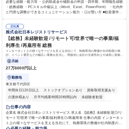
ジションとして活躍いただくことを期待しています。 【総務・人事グルー
必要な経験・能力等 ・公的助成金や補助金の申請・四半期、年間報告経験
プの業務内容】 ・人事制度関連 ・採用活動 ・教育研修の企画、実行 ・勤
・総務経験 ・PCスキル中級以上（Word、Excel、PowerPoint） ・社内外
怠管理 ・官公庁への各種提出 ・法定の会議運営（評議員会、理事会） ・
と円滑な調整ができるコミュニケーション能力 ・口が堅い方 ■歓迎要件
コンプライアンス ・内部規程やルールの管理、整備、文書管理 ・契約関
・採用業務経験 ・英語に抵抗がない方 ・営業経験 学歴・資格 学歴：大学
連 ・衛生管理 ・防災関連・公的助成金の管理・オフィス、ファシリティ
院 大学 高専 短大 専修学校 高校 語学力： 資格：
管理 ・福利厚生関連 ・職員からの問合せ、相談対応 ・その他日常の総務
正社員
株式会社日本レジストリサービス
業務全般 募集職種 【東京／文京区】公益財団法人の総務人事業務／年間
休日125日
【総務】未経験歓迎 /リモート可/世界で唯一の事業/福
利厚生 /再雇用有 総務
インターネット上の様々なサービスを支える当社にて、執務環境の整備や社内制度の検
討、イベント運営などの幅広い業務を担当し、間接的に会社の生産性向上や成長に貢献し
ている部署です。
月給
27万6000円以上
勤務地
東京都千代田区
年間休日120日以上
ストックオプションあり
資格取得支援あり
介護休暇あり
月平均残業時間20時間以内
未経験者歓迎
住宅手当あり
時短勤務あり
研修あり
在宅OK
賞与あり
仕事の内容
完全週休2日制
交通費支給
駅近5分以内
土日祝休み
服装自由
企業名 株式会社日本レジストリサービス 求人名 【総務】未経験歓迎◎/リ
モート可/世界で唯一の事業/福利厚生◎/再雇用有 仕事の内容 インターネッ
ト上の様々なサービスを支える当社にて、執務環境の整備や社内制度の検
討、イベント運営などの幅広い業務を担当し、間接的に会社の生産性向上
必要な経験・能力等