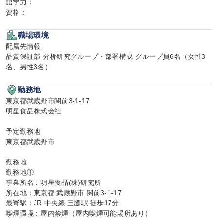
語学力：

資格：
職場環境
配属先情報

品質保証部 分析研究グループ・部署構成 グループ員6名（女性3
名、男性3名）
勤務地
東京都武蔵野市関前3-1-17

明星食品株式会社

予定勤務地

東京都武蔵野市

勤務地

勤務地①

事業所名：明星食品(株)研究所

所在地：東京都 武蔵野市 関前3-1-17

最寄駅：JR 中央線 三鷹駅 徒歩17分

喫煙環境：屋内禁煙（屋内喫煙可能場所あり）
