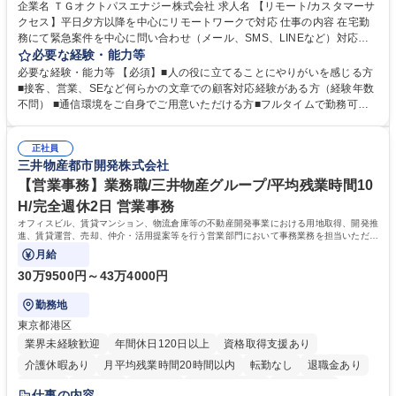
企業名 ＴＧオクトパスエナジー株式会社 求人名 【リモート/カスタマーサ
クセス】平日夕方以降を中心にリモートワークで対応 仕事の内容 在宅勤
務にて緊急案件を中心に問い合わせ（メール、SMS、LINEなど）対応、
契約開始手続き処理などを行なっていただきます。カスタマーサクセス
必要な経験・能力等
（Digiops：デジオプス）と運用構築の業務となります。 ■お問い合わせ
必要な経験・能力等 【必須】■人の役に立てることにやりがいを感じる方
対応業務全般（システム入力、契約手続き含む） ■デジタルコミュニケー
■接客、営業、SEなど何らかの文章での顧客対応経験がある方（経験年数
ションツール（メール、SMS、LINE等）を使用 ■お客様のニーズに応じた
不問） ■通信環境をご自身でご用意いただける方■フルタイムで勤務可能
新プラン案内やトラブル対応 ■土日祝は主にメールでの対応、緊急度の高
な方 ※土日祝は1名体制となるため一人の環境で責任を持って業務を行っ
い問い合わせを優先 ■緊急時の電話対応 エネルギー×Tech！お客様に寄り
ていただける方【歓迎要件】■再生可能エネルギーを世の中に広め地球環
添ってサービス提供できることが魅力 募集職種 【リモート/カスタマーサ
正社員
境に貢献したい■改善提案や改善アクション等新しいことに意欲がある方
三井物産都市開発株式会社
クセス】平日夕方以降を中心にリモートワークで対応
【英語（語学力）】■翻訳ツールを用い英語でコミュニケーションをとる
ことに抵抗がない方■英語は話せなくても問題はありませんが、英語が話
【営業事務】業務職/三井物産グループ/平均残業時間10
せますと、よりチャンスが広がります。※日本語がネイティブレベル必須
H/完全週休2日 営業事務
学歴・資格 学歴：大学院 大学 高専 短大 専修学校 高校 語学力： 資格：
オフィスビル、賃貸マンション、物流倉庫等の不動産開発事業における用地取得、開発推
進、賃貸運営、売却、仲介・活用提案等を行う営業部門において事務業務を担当いただき
ます。
月給
30万9500円～43万4000円
勤務地
東京都港区
業界未経験歓迎
年間休日120日以上
資格取得支援あり
介護休暇あり
月平均残業時間20時間以内
転勤なし
退職金あり
在宅OK
賞与あり
育休あり
完全週休2日制
交通費支給
仕事の内容