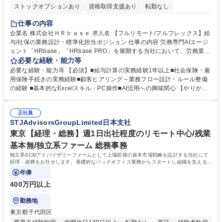
ストックオプションあり
資格取得支援あり
転勤なし
時短勤務あり
在宅OK
完全週休2日制
交通費支給
駅近5分以内
仕事の内容
服装自由
企業名 株式会社ＨＲｂａｓｅ 求人名 【フルリモート/フルフレックス】給
与/社保の業務設計・標準化担当ポジション 仕事の内容 労務専門AIエージ
ェント「HRbase」「HRbase PRO」を展開する当社において、労務業務
のオペレーション設計担当をクライアントの課題や要望をヒアリングし、
必要な経験・能力等
業務設計やシステム設定へと落とし込むポジションです。 【具体的に
必要な経験・能力等 【必須】■給与計算の実務経験1年以上■社会保険・雇
は】・業務オペレーション設計（要件定義/顧客ヒアリング/業務オペレー
用保険手続きの実務経験■顧客ヒアリング～業務フロー設計・ルール整備
ションの洗い出し、ルール整備、システム設定) ・業務マニュアル作成、
の経験 ■基本的なExcelスキル・PC操作■AI活用への興味関心 【やりが
改善 ・給与、賞与計算、及び明細発行 ・社会保険手続（入退社時、年間
い】必要に応じてコンサルティングも行いながら、給与計算や社会保険手
業務など） ・顧客企業のメイン担当者としての窓口対応業務 ・その他
続に関わるフローの設計、マニュアルの作成まで幅広く担当します。単な
（年調等の年次業務など） 募集職種 【フルリモート/フルフレックス】給
正社員
る設計にとどまらず、ご自身が現場のエキスパートとしてオペレーション
STJAdvisorsGroupLimited日本支社
与/社保の業務設計・標準化担当ポジション
を実行する機会もあり、実務と改善の両面でスキルを発揮できる環境で
す。 学歴・資格 学歴：大学院 大学 高専 短大 専修学校 高校 語学力： 資
東京【経理・総務】週1日出社程度のリモート中心/残業
格：
基本無/独立系ファーム 総務事務
独立系ECMアドバイザリーファームとして上場前後の資本市場戦略を設計する当社にて
経理・総務をお任せします。基礎的なバックオフィス業務からスタートし組織を支える専
任担当として広く活躍できる環境です。
年俸
400万円以上
勤務地
東京都千代田区