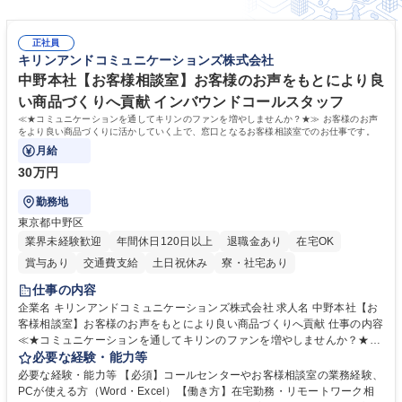
正社員
キリンアンドコミュニケーションズ株式会社
中野本社【お客様相談室】お客様のお声をもとにより良
い商品づくりへ貢献 インバウンドコールスタッフ
≪★コミュニケーションを通してキリンのファンを増やしませんか？★≫ お客様のお声
をより良い商品づくりに活かしていく上で、窓口となるお客様相談室でのお仕事です。
月給
30万円
勤務地
東京都中野区
業界未経験歓迎
年間休日120日以上
退職金あり
在宅OK
賞与あり
交通費支給
土日祝休み
寮・社宅あり
仕事の内容
企業名 キリンアンドコミュニケーションズ株式会社 求人名 中野本社【お
客様相談室】お客様のお声をもとにより良い商品づくりへ貢献 仕事の内容
≪★コミュニケーションを通してキリンのファンを増やしませんか？★≫
お客様のお声をより良い商品づくりに活かしていく上で、窓口となるお客
必要な経験・能力等
様相談室でのお仕事です。 日々お客様からいただくキリングループへのご
必要な経験・能力等 【必須】コールセンターやお客様相談室の業務経験、
意見を、企業活動に活かしています。お客様からの声に迅速かつ誠意をも
PCが使える方（Word・Excel）【働き方】在宅勤務・リモートワーク相