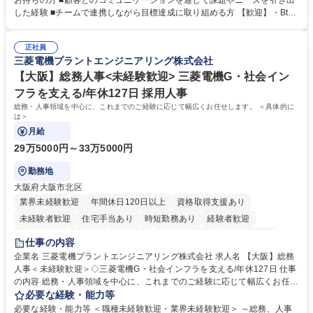
お持ちの方 ■顧客とのコミュニケーションを通じて課題やニーズを引き出
体的な仕事内容】 リードへの電話・メールによるアプローチ/リードナー
した経験 ■チームで連携しながら目標達成に取り組める方 【歓迎】・BtoB
チャリングおよび商談創出/CRMを活用した顧客情報の管理・分析/マーケ
SaaS企業での営業またはインサイドセールス経験 ・製造業向けの営業経
ティング施策と連携したフォローアップ/商談化率向上に向けた改善提案・
験 ・オフライン・オンラインセミナー登壇経験 ・マーケティング施策の
実行/フィールドセールスへの案件連携 募集職種 ★【未経験歓迎】AIで製
正社員
企画・実行経験 ・CRM・リードナーチャリングに関する知見 ・データを
三菱電機プラントエンジニアリング株式会社
造業の未来を変えるインサイドセールス
もとに営業プロセスを改善した経験 学歴・資格 学歴：大学院 大学 高専 短
大 専修学校 高校 語学力： 資格：
【大阪】総務人事<未経験歓迎> 三菱電機G・社会イン
フラを支える/年休127日 採用人事
総務・人事領域を中心に、これまでのご経験に応じて幅広くお任せします。 ＜具体的に
は＞
月給
29万5000円～33万5000円
勤務地
大阪府大阪市北区
業界未経験歓迎
年間休日120日以上
資格取得支援あり
未経験者歓迎
住宅手当あり
時短勤務あり
経験者歓迎
退職金あり
在宅OK
賞与あり
完全週休2日制
交通費支給
仕事の内容
駅近5分以内
土日祝休み
服装自由
寮・社宅あり
食事補助あり
企業名 三菱電機プラントエンジニアリング株式会社 求人名 【大阪】総務
人事＜未経験歓迎＞◇三菱電機G・社会インフラを支える/年休127日 仕事
の内容 総務・人事領域を中心に、これまでのご経験に応じて幅広くお任せ
します。 ＜具体的には＞ ・総務/人事労務（給与・社保・勤怠管理など）
必要な経験・能力等
・採用・教育研修 ・福利厚生運用 など ※基本的には事務所勤務ですが、
必要な経験・能力等 ＜職種未経験歓迎・業界未経験歓迎＞ ～総務、人事