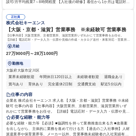
って対応、情報提供するとともにグループ内活動に反映しています。 【具
談可/月平均残業7～8時間程度 【入社後の研修】着任から1か月は電話対応
体的には】電話応対、メール、お手紙対応、ご指摘品調査報告書作成、有
のOJTを中心に実施し、電話対応に慣れた段階でメール・手紙のOJTを実
人チャットボット対応など。 【1日の対応件数】■電話：月間一人当たり
施する予定です。独り立ち以降もしっかりフォローする体制を整えていま
平均100件前後■メール・手紙：同上40件前後 募集職種 中野本社【お客様
正社員
すのでご安心ください。 【当社について】キリングループの広報機能を担
株式会社キーエンス
相談室】お客様のお声をもとにより良い商品づくりへ貢献
う会社として、お客様との出会いを大切にし、磨き上げたホスピタリティ
を込めてコミュニケーションをとりながら広報関連業務を行っておりま
【大阪・京都・滋賀】営業事務 ※未経験可 営業事務
す。 学歴・資格 学歴：大学院 大学 高専 短大 専修学校 高校 語学力： 資
【仕事内容】大阪営業所、京都営業所、滋賀営業所いずれかにて営業事務をお任せ。
格：
【詳細】電話応対・データ入力・伝票や見積の作成・カタログ送付・来客対応・営業所内
で発生する事務業務や業務改善をお任せ。
月給
27万9000円～28万1000円
勤務地
大阪府大阪市淀川区
業界未経験歓迎
年間休日120日以上
未経験者歓迎
退職金あり
賞与あり
育休あり
完全週休2日制
交通費支給
駅近5分以内
土日祝休み
仕事の内容
企業名 株式会社キーエンス 求人名 【大阪・京都・滋賀】営業事務 ※未経
験可 仕事の内容 【仕事内容】大阪営業所、京都営業所、滋賀営業所いず
れかにて営業事務をお任せ。 【詳細】電話応対・データ入力・伝票や見積
の作成・カタログ送付・来客対応・営業所内で発生する事務業務や業務改
必要な経験・能力等
善をお任せ。 【教育制度】ご入社後、育成担当とペアになりながらOJTに
必要な経験・能力等 【必須】■協調性を持って業務推進出来る方 ■改善案
て業務を覚えていただくことが可能です。業務システムがきちんと構築さ
を出しながら、主体的に業務を進めて行ける方 【過去のご入社事例】人材
れているため、スムーズに仕事に慣れることができる環境です。また、
派遣業界や保育業界等、メーカー以外、営業事務未経験者の入社実績有