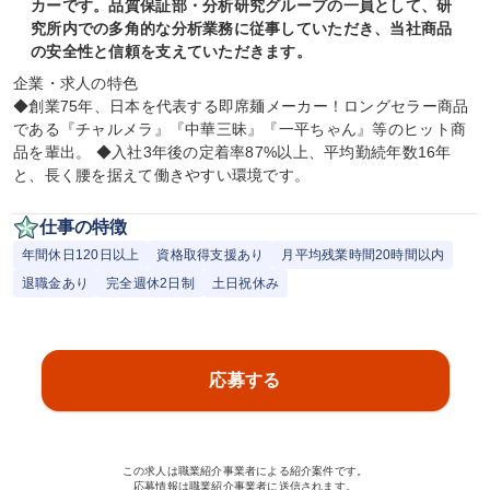
カーです。品質保証部・分析研究グループの一員として、研
究所内での多角的な分析業務に従事していただき、当社商品
の安全性と信頼を支えていただきます。
企業・求人の特色

◆創業75年、日本を代表する即席麺メーカー！ロングセラー商品
である『チャルメラ』『中華三昧』『一平ちゃん』等のヒット商
品を輩出。 ◆入社3年後の定着率87%以上、平均勤続年数16年
と、長く腰を据えて働きやすい環境です。
仕事の特徴
年間休日120日以上
資格取得支援あり
月平均残業時間20時間以内
退職金あり
完全週休2日制
土日祝休み
応募する
この求人は職業紹介事業者による紹介案件です。
応募情報は職業紹介事業者に送信されます。