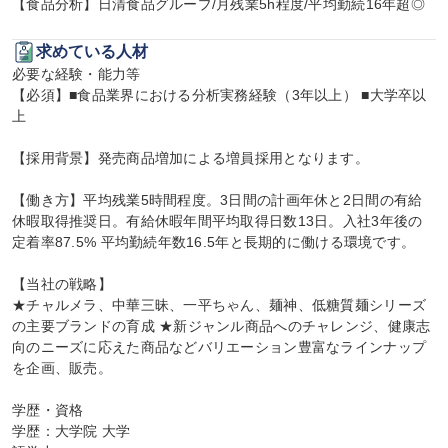
【食品分析】日清食品グループ/月残業5h程度/平均勤続16年超◎
求めている人材
必要な経験・能力等

【必須】■食品業界における分析実務経験（3年以上） ■大学卒以
上

【採用背景】発売商品増加による増員採用となります。

【働き方】平均残業5時間程度。3日間の計画年休と2日間の有給
休暇取得推奨日。有給休暇年間平均取得日数13日。入社3年後の
定着率87.5% 平均勤続年数16.5年と長期的に働ける環境です。

【当社の戦略】

★チャルメラ、中華三昧、一平ちゃん、麺神、低糖質麺シリーズ
の主要ブランドの育成 ★新ジャンル商品へのチャレンジ、健康志
向のニーズに応えた商品などバリエーション豊富なラインナップ
を企画、販売。

学歴・資格

学歴：大学院 大学
