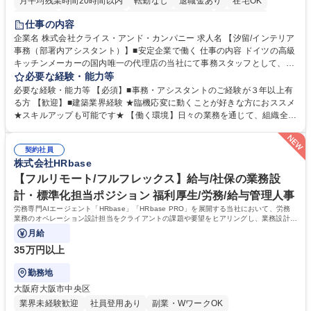
月平均残業時間20時間以内
転勤なし
退職金あり
在宅OK
育休あり
完全週休2日制
インセンティブあり
交通費支給
仕事の内容
駅近5分以内
土日祝休み
企業名 株式会社クライス・アンド・カンパニー 求人名 【汐留/インテリア
事務（部署内アシスタント）】■安定企業で働く 仕事の内容 ドイツの高級
キッチンメーカーの国内唯一の代理店の当社にて事務スタッフとして、部
署内の事務業務全般をお任せいたします。 裁量を持って働いていただける
必要な経験・能力等
ため、スキルアップも可能です。 【部署内の事務業務全般】 ■サンプルの
必要な経験・能力等 【必須】■事務・アシスタントのご経験が３年以上有
仕分け・整理 ■電話応対 ■書類作成（会議資料、お客様宛請求書、支払書
る方 【歓迎】■建築業界経験 ★臨機応変に動くことが好きな方におススメ
類を取りまとめて経理へ提出等） ■ショールームアテンド・運営・予約業
★スキルアップも可能です★ 【働く環境】日々の業務を通じて、組織全体
務 ■広報・PR業務のアシスタント（SNS投稿補助、資料作成など） ■納品
のサポートを行い、成果を実感できる仕事です。また、コミュニケーショ
時の取扱説明書作成・送付（キッチン、機器等の商品） 募集職種 【汐留/
ンスキルや問題解決能力が磨かれ、キャリアアップのチャンスも豊富。チ
インテリア事務（部署内アシスタント）】■安定企業で働く
契約社員
ームとの協力や新しいアイデアを活かす場もあり、やりがいを感じながら
株式会社HRbase
働けます。 【歓迎】 ■インテリアの業界のご経験が有る方■PCの作業に慣
れている方 学歴・資格 学歴：大学院 大学 高専 短大 専修学校 語学力： 資
【フルリモート/フルフレックス】給与/社保の業務設
格：
計・標準化担当ポジション 福利厚生/労務/給与管理人事
労務専門AIエージェント「HRbase」「HRbase PRO」を展開する当社において、労務
業務のオペレーション設計担当をクライアントの課題や要望をヒアリングし、業務設計や
システム設定へと落とし込むポジションです。
月給
35万円以上
勤務地
大阪府大阪市中央区
業界未経験歓迎
社員登用あり
副業・WワークOK