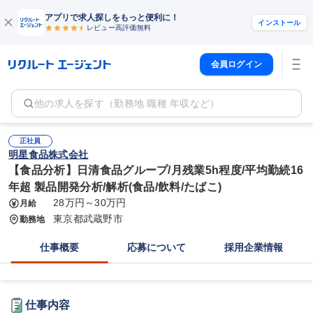
アプリで求人探しをもっと便利に！
インストール
レビュー高評価
無料
会員ログイン
他の求人を探す（勤務地 職種 年収など）
正社員
明星食品株式会社
【食品分析】日清食品グループ/月残業5h程度/平均勤続16
年超 製品開発分析/解析(食品/飲料/たばこ)
28万円～30万円
月給
東京都武蔵野市
勤務地
仕事概要
応募について
採用企業情報
仕事内容