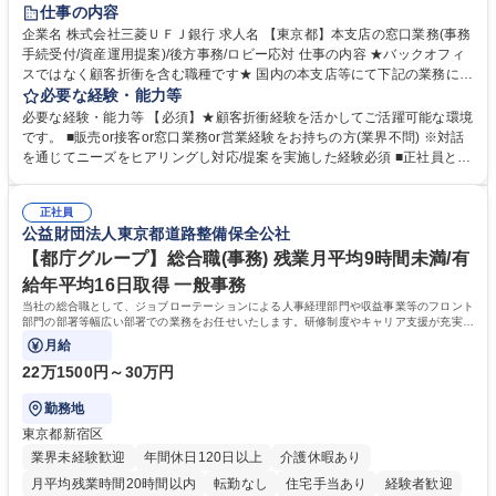
土日祝休み
仕事の内容
企業名 株式会社三菱ＵＦＪ銀行 求人名 【東京都】本支店の窓口業務(事務
手続受付/資産運用提案)/後方事務/ロビー応対 仕事の内容 ★バックオフィ
スではなく顧客折衝を含む職種です★ 国内の本支店等にて下記の業務に従
事していただきます。 ■窓口/後方/ロビーにて事務手続等の受付・オペレ
必要な経験・能力等
ーション、お客様対応 ■窓口にて、ご来店された個人のお客様に対して金
必要な経験・能力等 【必須】★顧客折衝経験を活かしてご活躍可能な環境
融商品のご提案 ■効率的な事務運用の検討・構築等 ≪業務紹介：ご応募前
です。 ■販売or接客or窓口業務or営業経験をお持ちの方(業界不問) ※対話
に必ずご覧ください≫ ※記事 https://www.mysite.bk.mufg.jp/career/circle/
を通じてニーズをヒアリングし対応/提案を実施した経験必須 ■正社員とし
article17/ ※動画 https://youtu.be/H-S7HaJqqbg 募集職種 【東京都】本支
ての就業経験1年以上 【歓迎】■金融業界での就業経験■銀行での預金為替
店の窓口業務(事務手続受付/資産運用提案)/後方事務/ロビー応対
事務経験 ■金融商品の提案・販売経験 ≪魅力≫研修やOJT環境が整ってい
正社員
るので安心して入行いただけます。 幅広いキャリアの選択肢があり、公募
公益財団法人東京都道路整備保全公社
や社内副業等を活用し、 一人ひとりが挑戦できるカルチャーが浸透してい
ます。 学歴・資格 学歴：大学院 大学 高専 短大 専修学校 高校 語学力：
【都庁グループ】総合職(事務) 残業月平均9時間未満/有
資格：
給年平均16日取得 一般事務
当社の総合職として、ジョブローテーションによる人事経理部門や収益事業等のフロント
部門の部署等幅広い部署での業務をお任せいたします。研修制度やキャリア支援が充実し
ております！ ※下記業務詳細
月給
22万1500円～30万円
勤務地
東京都新宿区
業界未経験歓迎
年間休日120日以上
介護休暇あり
月平均残業時間20時間以内
転勤なし
住宅手当あり
経験者歓迎