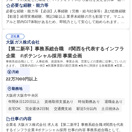
をお任せします。 労務と総務の業務をバランスよく担当し、ゆくゆくは制
必要な経験・能力等
度改定などのコア業務にも挑戦できる、やりがいある環境です。 ■勤怠管
必要な経験・能力等 【必須】人事経験（労務・給与社保等）及び総務経験
理、給与計算、社会保険手続き、年末調整等の労務管理全般 ■入退社手続
【歓迎】経理実務経験、簿記3級以上 業界未経験の方も歓迎です。マニュ
き、社内規定の改定や人事制度改定などのコア業務 ■社内イベントの企画
アルと部内OJT体制があるため、即戦力として安心して始められます。
運営やその他総務業務全般 ※労務と総務を1：1の割合でお任せ。 入社後
【魅力・やりがい】森ビルGの安定基盤で労務から総務まで幅広く携われ
は部内のOJTを中心に、あなたの経験に合わせて不足している部分はいつ
ます。定型業務に留まらず、社内規定や人事制度の改定など会社のコア業
でも質問・相談できる環境が整っているため、安心して成長できます。 募
正社員
務に挑戦できるため、自身の成長と組織への貢献度をダイレクトに実感で
大阪ガス株式会社
集職種 【森ビルG】人事・総務◆賞与5ヶ月◆年休120日◆残業少なめ◆
きます。 残業少なめ、週1日リモート可など、ワークライフバランスを保
リモート可
ち長期活躍できる環境です。 「これまでの幅広い経験を活かし、長期的な
【第二新卒】事務系総合職 #関西を代表するインフラ
キャリアを築きたい」という前向きな意欲と挑戦を全力で応援します。 学
企業 #ポテンシャル採用 事業企画
歴・資格 学歴：大学院 大学 高専 短大 専修学校 高校 語学力： 資格：日商
事務系総合職として、人事総務、資源海外、事業企画、営業などの業務に従事していただ
簿記検定1級 日商簿記検定2級 日商簿記検定3級
きます。 【業務内容の一例】■所属事業部の勤労業務 ■海外に関係する各種業務 ■営業部
門の企画スタッフ、ルート営業
月給
22万7000円以上
勤務地
大阪府大阪市中央区
年間休日120日以上
資格取得支援あり
時短勤務あり
退職金あり
在宅OK
完全週休2日制
交通費支給
駅近5分以内
土日祝休み
服装自由
第二新卒歓迎
寮・社宅あり
食事補助あり
仕事の内容
企業名 大阪ガス株式会社 求人名 【第二新卒】事務系総合職 #関西を代表
するインフラ企業 #ポテンシャル採用 仕事の内容 事務系総合職として、