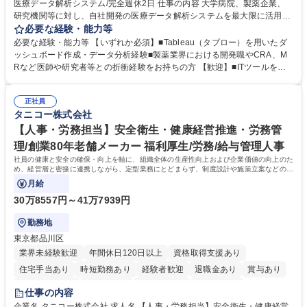
医療データ解析システム/完全週休2日 仕事の内容 大学病院、製薬企業、
研究機関等に対し、自社開発の医療データ解析システムを最大限に活用
し、研究成果を最大化していただくための導入後サポートや解析コンサル
必要な経験・能力等
ティング、活用アドバイス業務等をお任せします。 ■活用コンサルティン
必要な経験・能力等 【いずれか必須】■Tableau（タブロー）を用いたダ
グ：疾患再発率の調査や薬剤効果の可視化等の目的に合わせ、プラットフ
ッシュボード作成・データ分析経験■製薬業界における開発職やCRA、M
ォーム上で可能な解析手法を提案 ■オンボーディング：ツールの操作説明
Rなど医師や研究者等との折衝経験をお持ちの方 【歓迎】■ITツールを用
に加え医療統計やデータ抽出の基礎レクチャー■開発へのフィードバッ
いた顧客サポート経験 【働き方】リモートメインのため、どこからでも参
ク：ユーザー要望を開発部門へ繋ぎ、プロダクトの利便性向上へ貢献。医
画可能です。オンラインツール（ZoomやTeams等）を用いた柔軟なサポ
療現場のDX化を推進するやりがいがあります。【業務内容の変更範囲】
正社員
ート体制を構築しています。 【採用背景】導入先が急増しており、専任の
タニコー株式会社
当社の指定する業務 募集職種 【カスタマーサクセス】リモートメイン/医
カスタマーサクセス組織を強化するための増員採用です。営業担当からの
療データ解析システム/完全週休2日
丁寧なOJTがあり、医療データ解析の専門知識をキャッチアップできる環
【人事・労務担当】安全衛生・健康経営推進・労務管
境です。社会貢献性の高い分野で専門性を磨きたい方を歓迎します。 学
理/創業80年老舗メーカー 福利厚生/労務/給与管理人事
歴・資格 学歴：大学院 大学 高専 短大 専修学校 高校 語学力： 資格：
社員の健康と安全の確保・向上を軸に、組織全体の生産性向上および企業価値の向上のた
め、経営層と密接に連携しながら、定型業務にとどまらず、制度設計や施策立案などの上
流工程から関与していただきます。
月給
30万8557円～41万7939円
勤務地
東京都品川区
業界未経験歓迎
年間休日120日以上
資格取得支援あり
住宅手当あり
時短勤務あり
経験者歓迎
退職金あり
賞与あり
完全週休2日制
交通費支給
駅近5分以内
土日祝休み
仕事の内容
寮・社宅あり
企業名 タニコー株式会社 求人名 【人事・労務担当】安全衛生・健康経営