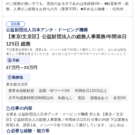
採用や教育等の業務内容により、関西圏以外への日帰り・宿泊を伴う国内
のご経験が無い方でも、意欲のある方であれば未経験OK～ ■歓迎条件：総
出張もございます。 ※担当業務を持ちつつ、お互いに助け合いながら、総
務、人事のご経験をお持ちの方（業界不問） ■求める人物像：・社内外の
務部という組織として協力しながら進める体制です。 募集職種 【大阪】
関係各部門との調整を率先して行い、業務を円滑に遂行できる協調性やコ
総務人事＜未経験歓迎＞◇三菱電機G・社会インフラを支える/年休127日
ミュニケーション能力を持っている方 ・人事総務領域に興味がありゼネラ
正社員
リスト志向をお持ちの方 学歴・資格 学歴：大学院 大学 語学力： 資格：
公益財団法人日本アンチ・ドーピング機構
【東京/文京区】公益財団法人の総務人事業務/年間休日
125日 総務
下記業務を部長1名、課長1名、メンバー2名で分担して遂行しています。 はじめは担当
者として業務を覚えていただき、ゆくゆくはリーダーやマネージャーポジションとして活
躍いただくことを期待しています。
月給
27万円～35万円
勤務地
東京都文京区
業界未経験歓迎
副業・WワークOK
年間休日120日以上
月平均残業時間20時間以内
転勤なし
英語
退職金あり
在宅OK
賞与あり
育休あり
完全週休2日制
交通費支給
土日祝休み
仕事の内容
食事補助あり
企業名 公益財団法人日本アンチ・ドーピング機構 求人名 【東京／文京
区】公益財団法人の総務人事業務／年間休日125日 仕事の内容 下記業務を
部長1名、課長1名、メンバー2名で分担して遂行しています。 はじめは担
当者として業務を覚えていただき、ゆくゆくはリーダーやマネージャーポ
必要な経験・能力等