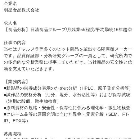
企業名

明星食品株式会社

求人名

【食品分析】日清食品グループ/月残業5h程度/平均勤続16年超◎

仕事の内容

当社はチャルメラ等多くのヒット商品を輩出する即席麺メーカー
です。品質保証部・分析研究グループの一員として、研究所内で
の多角的な分析業務に従事していただき、当社商品の安全性と信
頼を支えていただきます。

【業務内容】

■新製品の栄養成分表示のための分析（HPLC、原子吸光分析等）

■試作品の規格分析（油分、塩分、水分活性等）および保存試験
（油脂の酸価、微生物検査）

■原料資材の規格・安全性・保存性に係わる理化学・微生物検査

■クレーム品等の原因究明に向けた異物・元素分析（SEM、FT-
IR、EDX等）

募集職種
