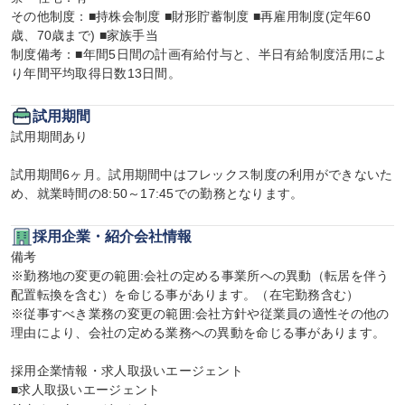
その他制度：■持株会制度 ■財形貯蓄制度 ■再雇用制度(定年60
歳、70歳まで) ■家族手当

制度備考：■年間5日間の計画有給付与と、半日有給制度活用によ
り年間平均取得日数13日間。
試用期間
試用期間あり

試用期間6ヶ月。試用期間中はフレックス制度の利用ができないた
め、就業時間の8:50～17:45での勤務となります。
採用企業・紹介会社情報
備考

※勤務地の変更の範囲:会社の定める事業所への異動（転居を伴う
配置転換を含む）を命じる事があります。（在宅勤務含む）

※従事すべき業務の変更の範囲:会社方針や従業員の適性その他の
理由により、会社の定める業務への異動を命じる事があります。

採用企業情報・求人取扱いエージェント

■求人取扱いエージェント
