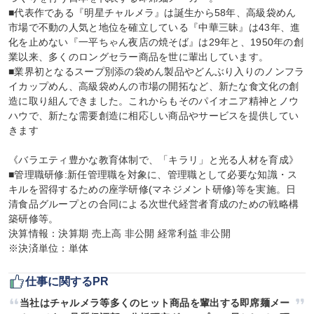
■代表作である『明星チャルメラ』は誕生から58年、高級袋めん
市場で不動の人気と地位を確立している『中華三昧』は43年、進
化を止めない『一平ちゃん夜店の焼そば』は29年と、1950年の創
業以来、多くのロングセラー商品を世に輩出しています。

■業界初となるスープ別添の袋めん製品やどんぶり入りのノンフラ
イカップめん、高級袋めんの市場の開拓など、新たな食文化の創
造に取り組んできました。これからもそのパイオニア精神とノウ
ハウで、新たな需要創造に相応しい商品やサービスを提供してい
きます

《バラエティ豊かな教育体制で、「キラリ」と光る人材を育成》

■管理職研修:新任管理職を対象に、管理職として必要な知識・ス
キルを習得するための座学研修(マネジメント研修)等を実施。日
清食品グループとの合同による次世代経営者育成のための戦略構
築研修等。

決算情報：決算期 売上高 非公開 経常利益 非公開

※決済単位：単体
仕事に関するPR
当社はチャルメラ等多くのヒット商品を輩出する即席麺メー