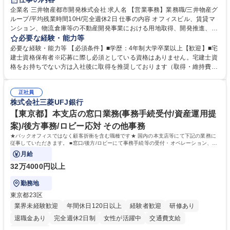
駅近5分以内
土日祝休み
寮・社宅あり
企業名 三井物産都市開発株式会社 求人名 【営業事務】業務職/三井物産グ
ループ/平均残業時間10H/完全週休2日 仕事の内容 オフィスビル、賃貸マ
ンション、物流倉庫等の不動産開発事業における用地取得、開発推進、賃
貸運営、売却、仲介・活用提案等を行う営業部門において事務業務を担当
必要な経験・能力等
いただきます。 【詳細】・契約書管理、契約書製本、捺印対応、ファイリ
必要な経験・能力等 【必須条件】■学歴：4年制大学卒業以上【歓迎】■宅
ング、登記簿取得、調書取得・支払業務（各種費用支払、支払管理、請
建士資格保有者※応募に際し必須としている資格はありません。宅建士資
求・支払データ登録、取引先マスター申請対応）・予算作成及び予実管
格をお持ちでない方は入社後に取得を推奨しております（取得・維持費用
理・各種稟議書、報告書作成業務・各種台帳管理、交際費・会議費支払報
の一部補助あり） 【求める人物像】 ・向学心豊かで、主体的に行動でき
告書作成及び月次管理・部内総務庶務全般 など※※配属先によっては上記
る方。 ・社内外の多様な関係者と協調して業務を進められるコミュニケー
の他に担当頂く業務が発生する場合があります。 募集職種 【営業事務】
正社員
ション力がある方。 ・チャレンジを厭わず、粘り強く業務に取り組める
株式会社三菱UFJ銀行
業務職/三井物産グループ/平均残業時間10H/完全週休2日
方。多様な関係者と謙虚に信頼関係を構築でき、期限を意識したスケジュ
ール管理が出来る方。※将来的に他部署（営業部門、コーポレート部門）
【東京都】本支店の窓口業務(事務手続受付/資産運用提
へのジョブローテーションの可能性があります。 学歴・資格 学歴：大学
案)/後方事務/ロビー応対 その他事務
院 大学 語学力： 資格：宅地建物取引士
★バックオフィスではなく顧客折衝を含む職種です★ 国内の本支店等にて下記の業務に
従事していただきます。 ■窓口/後方/ロビーにて事務手続等の受付・オペレーション、お
客様対応
月給
32万4000円以上
勤務地
東京都23区
業界未経験歓迎
年間休日120日以上
経験者歓迎
研修あり
退職金あり
完全週休2日制
女性が活躍中
交通費支給