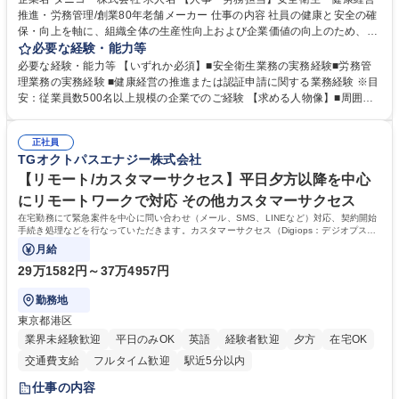
推進・労務管理/創業80年老舗メーカー 仕事の内容 社員の健康と安全の確
保・向上を軸に、組織全体の生産性向上および企業価値の向上のため、経
営層と密接に連携しながら、定型業務にとどまらず、制度設計や施策立案
必要な経験・能力等
などの上流工程から関与していただきます。 【主な業務内容】■安全衛生
必要な経験・能力等 【いずれか必須】■安全衛生業務の実務経験■労務管
業務（ストレスチェック、健康診断の運用、産業医との連携 など）■健康
理業務の実務経験 ■健康経営の推進または認証申請に関する業務経験 ※目
経営認証取得に向けた企画・推進■労務管理（労働時間の分析、労働環境
安：従業員数500名以上規模の企業でのご経験 【求める人物像】■周囲
の改善）■規程改定、制度設計、業務改善の推進■労働基準監督署対応、団
（社員・経営層）と円滑にコミュニケーションを図れる方■労務課題に対
体交渉対応 など 【採用背景】現在組織変革期の為、労務領域から組織力
し、迅速かつ的確に対応できる問題解決力をお持ちの方■チームおよび他
を底上げすべく、ともにご活躍いただける方の増員募集となります。 募集
正社員
部門と連携しながら業務を推進できる方■Excelや労務管理システムの実務
TGオクトパスエナジー株式会社
職種 【人事・労務担当】安全衛生・健康経営推進・労務管理/創業80年老
使用経験をお持ちの方 学歴・資格 学歴：大学院 大学 高専 短大 専修学校
舗メーカー
高校 語学力： 資格：
【リモート/カスタマーサクセス】平日夕方以降を中心
にリモートワークで対応 その他カスタマーサクセス
在宅勤務にて緊急案件を中心に問い合わせ（メール、SMS、LINEなど）対応、契約開始
手続き処理などを行なっていただきます。カスタマーサクセス（Digiops：デジオプス）
と運用構築の業務となります。
月給
29万1582円～37万4957円
勤務地
東京都港区
業界未経験歓迎
平日のみOK
英語
経験者歓迎
夕方
在宅OK
交通費支給
フルタイム歓迎
駅近5分以内
仕事の内容