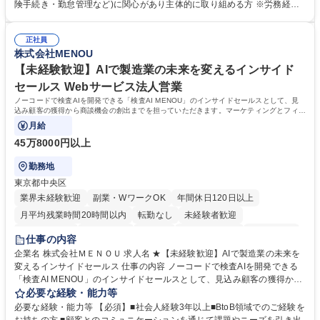
します。ご経験に応じて、休職者管理など、幅広く経験を積んでいただき
険手続き・勤怠管理など)に関心があり主体的に取り組める方 ※労務経験
ます。 ・将来的な広がり：総務・採用・教育・税務対応・経営企画等。
者は早期にご活躍いただけます。 ■チームで仕事を推進できる方■将来は
★メンバーがマンツーマンで丁寧に教えるため、ご経験が浅くても安心！
マネジメント職として活躍したい 【尚可】■人事、労務、採用、教育業務
幅広く経験を積みたい意欲がある方に最適な環境です。 募集職種 【総
正社員
のご経験 ■労務管理（給与計算・社会保険手続き・勤怠管理など）の経験
株式会社MENOU
務・人事】未経験歓迎/日立グループ/組織運営を支えるゼネラリストを目
■衛生管理者の資格をお持ちの方 学歴・資格 学歴：大学院 大学 高専 短大
指す
専修学校 高校 語学力： 資格：
【未経験歓迎】AIで製造業の未来を変えるインサイド
セールス Webサービス法人営業
ノーコードで検査AIを開発できる「検査AI MENOU」のインサイドセールスとして、見
込み顧客の獲得から商談機会の創出までを担っていただきます。マーケティングとフィー
ルドセールスをつなぐ役割として、
月給
45万8000円以上
勤務地
東京都中央区
業界未経験歓迎
副業・WワークOK
年間休日120日以上
月平均残業時間20時間以内
転勤なし
未経験者歓迎
時短勤務あり
経験者歓迎
在宅OK
完全週休2日制
交通費支給
仕事の内容
駅近5分以内
土日祝休み
服装自由
企業名 株式会社ＭＥＮＯＵ 求人名 ★【未経験歓迎】AIで製造業の未来を
変えるインサイドセールス 仕事の内容 ノーコードで検査AIを開発できる
「検査AI MENOU」のインサイドセールスとして、見込み顧客の獲得から
商談機会の創出までを担っていただきます。マーケティングとフィールド
必要な経験・能力等
セールスをつなぐ役割として、 適切なタイミングで顧客とコミュニケーシ
必要な経験・能力等 【必須】■社会人経験3年以上■BtoB領域でのご経験を
ョンを取りながら、受注につながる商談機会の最大化を目指します。 【具