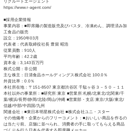
リクルートエージェント

https://www.r-agent.com/

■採用企業情報

事業内容：■即席麺の製造販売及びパスタ、冷凍めん、調理済み加
工食品の販売

設立：1950年03月

代表者：代表取締役社長 豊留 昭浩

従業員数：910人

平均年齢：42.2歳

資本金：3,143百万円

株式公開：非公開

主な株主：日清食品ホールディングス株式会社 100.0％

外資比率：0.0％

本社所在地：〒151-8507 東京都渋谷区 千駄ヶ谷３－５０－１１

本社以外の事業所：■研究所:東京 ■営業所:札幌/北東北/北関東/千
葉/横浜/長野/静岡/北陸/岡山/沖縄 ■営業部・支店:東京/大阪/東北/
信越/中部/中四国/九州

関連会社：■東日本明星株式会社 ■株式会社ユニ・スター

その他備考・企業からのフリーコメント：■おいしい商品を作るの
は当たり前。店舗に並べられ、消費者の手に取ってもらえる商品
づくりを行う日本を代表する即席麺メーカー。
