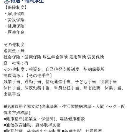
待遇・福利厚生
【保険制度】

・雇用保険

・労災保険

・健康保険

・厚生年金

その他制度

退職金：無

社会保険：健康保険 厚生年金保険 雇用保険 労災保険

寮・社宅：有

その他制度：報奨金、自己啓発支援制度、契約保養所

制度備考：【その他手当】

残業手当、通勤手当、情報通信手当、子ども手当、役職手当

休日手当、深夜勤務手当、単身赴任手当、帰省旅費、休業手当、
出張手当

■検診費用全額支給(健康診断・生活習慣病検診・人間ドック・配
偶者主婦検診)

■健康指導(産業医・保健師)、電話健康相談

■通信教育補助、資格取得支援

■財形貯蓄、確定拠出年金制度 ■各種表彰、社員提案
