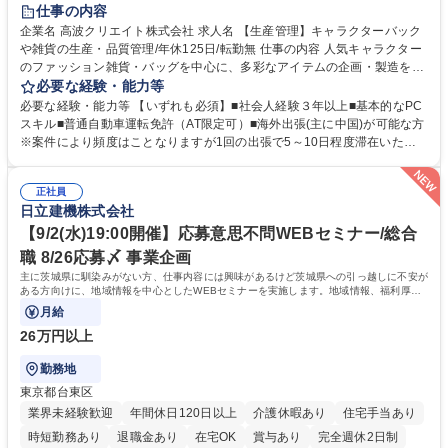
住宅手当あり
研修あり
退職金あり
在宅OK
賞与あり
仕事の内容
完全週休2日制
交通費支給
駅近5分以内
中国語
土日祝休み
企業名 高波クリエイト株式会社 求人名 【生産管理】キャラクターバック
や雑貨の生産・品質管理/年休125日/転勤無 仕事の内容 人気キャラクター
のファッション雑貨・バッグを中心に、多彩なアイテムの企画・製造を手
掛ける当社にて、自社企画・開発商品の生産管理・品質管理を担当。『か
必要な経験・能力等
わいい』を届けるやりがいのあるポジションです。 有名ブランドやキャラ
必要な経験・能力等 【いずれも必須】■社会人経験３年以上■基本的なPC
クターライセンスを活用した商品の企画・開発・販売を行っています。企
スキル■普通自動車運転免許（AT限定可）■海外出張(主に中国)が可能な方
画段階から納品まで、商品の製造に関わる全てのプロセスにおいて、生産
※案件により頻度はことなりますが1回の出張で5～10日程度滞在いただ
管理及び品質管理を担当。仕様書の作成、生産スケジュールの組立て、工
く予定です。 【歓迎】■英語もしくは中国語に抵抗のない方■雑貨品など
場へ見積依頼・価格交渉、サンプルの品質確認や検査の手配、ライセンス
の生産管理業務の経験 ≪求める人物像≫ ・製品の検品業務などあるた
元様とのやり取り、輸入関連の書類の管理、国内倉庫での品質チェック、
正社員
め、『コツコツと実直に取り組める方』 ・工場やライセンス元を含む社内
日立建機株式会社
工場開拓などがございます。 募集職種 【生産管理】キャラクターバック
外関係者と友好なコミュニケーションが取れる方 ※折衝は営業担当がメイ
や雑貨の生産・品質管理/年休125日/転勤無
ンで行います。 学歴・資格 学歴：大学院 大学 高専 短大 専修学校 高校 語
【9/2(水)19:00開催】応募意思不問WEBセミナー/総合
学力： 資格：
職 8/26応募〆 事業企画
主に茨城県に馴染みがない方、仕事内容には興味があるけど茨城県への引っ越しに不安が
ある方向けに、地域情報を中心としたWEBセミナーを実施します。地域情報、福利厚生
情報等をお伝えします。
月給
26万円以上
勤務地
東京都台東区
業界未経験歓迎
年間休日120日以上
介護休暇あり
住宅手当あり
時短勤務あり
退職金あり
在宅OK
賞与あり
完全週休2日制