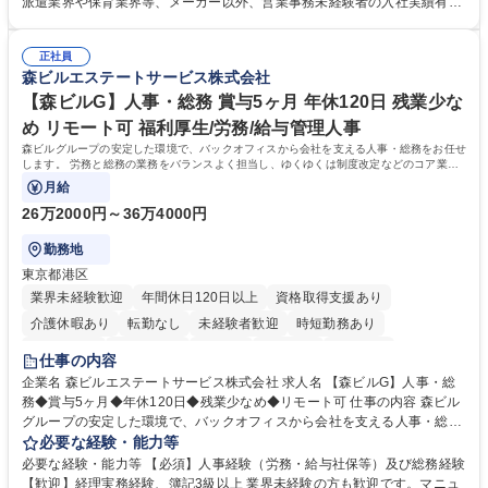
派遣業界や保育業界等、メーカー以外、営業事務未経験者の入社実績有
「チームで成果を出す文化」があり、良いやり方を積極的に共有しながら
【当社の事務職について】単なる事務ではなく主体性を発揮したサポート
常に改善を目指す風土のため、安心して業務に取り組んでいただけます。
により、キーエンスの付加価値向上に貢献します。ベースの定型業務に加
募集職種 【大阪・京都・滋賀】営業事務 ※未経験可
正社員
えて、お客様や社員の状況に合わせ、能動的なサポート、改善の動きも期
森ビルエステートサービス株式会社
待され。組織を支えるスペシャリストとして、チームに貢献し、結果的に
社員から頼られる存在になることができます。平均19:30の退勤以降の業
【森ビルG】人事・総務 賞与5ヶ月 年休120日 残業少な
務の持ち帰りも禁止されており、メリハリのある働き方となります。 学
め リモート可 福利厚生/労務/給与管理人事
歴・資格 学歴：大学院 大学 高専 短大 語学力： 資格：
森ビルグループの安定した環境で、バックオフィスから会社を支える人事・総務をお任せ
します。 労務と総務の業務をバランスよく担当し、ゆくゆくは制度改定などのコア業務
にも挑戦できる、やりがいある環境です。
月給
26万2000円～36万4000円
勤務地
東京都港区
業界未経験歓迎
年間休日120日以上
資格取得支援あり
介護休暇あり
転勤なし
未経験者歓迎
時短勤務あり
経験者歓迎
退職金あり
在宅OK
賞与あり
育休あり
仕事の内容
完全週休2日制
交通費支給
長期歓迎
駅近5分以内
土日祝休み
企業名 森ビルエステートサービス株式会社 求人名 【森ビルG】人事・総
務◆賞与5ヶ月◆年休120日◆残業少なめ◆リモート可 仕事の内容 森ビル
グループの安定した環境で、バックオフィスから会社を支える人事・総務
をお任せします。 労務と総務の業務をバランスよく担当し、ゆくゆくは制
必要な経験・能力等
度改定などのコア業務にも挑戦できる、やりがいある環境です。 ■勤怠管
必要な経験・能力等 【必須】人事経験（労務・給与社保等）及び総務経験
理、給与計算、社会保険手続き、年末調整等の労務管理全般 ■入退社手続
【歓迎】経理実務経験、簿記3級以上 業界未経験の方も歓迎です。マニュ