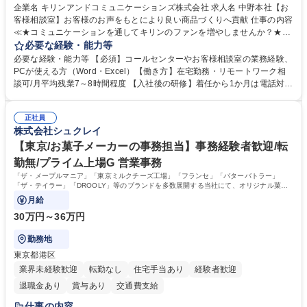
企業名 キリンアンドコミュニケーションズ株式会社 求人名 中野本社【お
客様相談室】お客様のお声をもとにより良い商品づくりへ貢献 仕事の内容
≪★コミュニケーションを通してキリンのファンを増やしませんか？★≫
お客様のお声をより良い商品づくりに活かしていく上で、窓口となるお客
必要な経験・能力等
様相談室でのお仕事です。 日々お客様からいただくキリングループへのご
必要な経験・能力等 【必須】コールセンターやお客様相談室の業務経験、
意見を、企業活動に活かしています。お客様からの声に迅速かつ誠意をも
PCが使える方（Word・Excel）【働き方】在宅勤務・リモートワーク相
って対応、情報提供するとともにグループ内活動に反映しています。 【具
談可/月平均残業7～8時間程度 【入社後の研修】着任から1か月は電話対応
体的には】電話応対、メール、お手紙対応、ご指摘品調査報告書作成、有
のOJTを中心に実施し、電話対応に慣れた段階でメール・手紙のOJTを実
人チャットボット対応など。 【1日の対応件数】■電話：月間一人当たり
施する予定です。独り立ち以降もしっかりフォローする体制を整えていま
平均100件前後■メール・手紙：同上40件前後 募集職種 中野本社【お客様
正社員
すのでご安心ください。 【当社について】キリングループの広報機能を担
株式会社シュクレイ
相談室】お客様のお声をもとにより良い商品づくりへ貢献
う会社として、お客様との出会いを大切にし、磨き上げたホスピタリティ
を込めてコミュニケーションをとりながら広報関連業務を行っておりま
【東京/お菓子メーカーの事務担当】事務経験者歓迎/転
す。 学歴・資格 学歴：大学院 大学 高専 短大 専修学校 高校 語学力： 資
勤無/プライム上場G 営業事務
格：
「ザ・メープルマニア」「東京ミルクチーズ工場」「フランセ」「バターバトラー」
「ザ・テイラー」「DROOLY」等のブランドを多数展開する当社にて、オリジナル菓子
ブランド商品の事務業務をお任せいたします。
月給
30万円～36万円
勤務地
東京都港区
業界未経験歓迎
転勤なし
住宅手当あり
経験者歓迎
退職金あり
賞与あり
交通費支給
仕事の内容