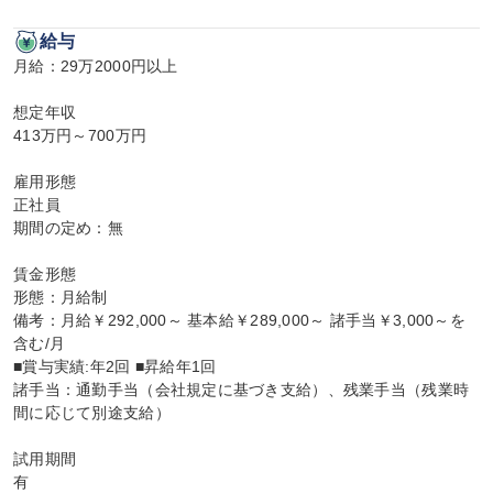
給与
月給：29万2000円以上

想定年収

413万円～700万円

雇用形態

正社員

期間の定め：無

賃金形態

形態：月給制

備考：月給￥292,000～ 基本給￥289,000～ 諸手当￥3,000～を
含む/月

■賞与実績:年2回 ■昇給年1回

諸手当：通勤手当（会社規定に基づき支給）、残業手当（残業時
間に応じて別途支給）

試用期間

有
