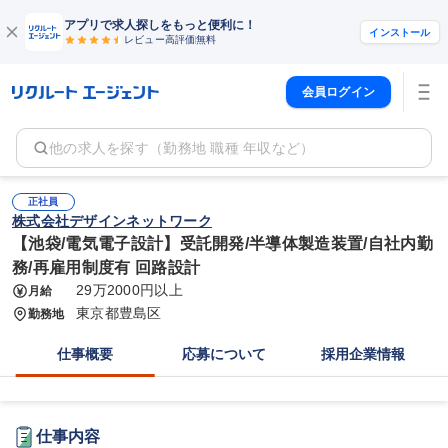
アプリで求人探しをもっと便利に！
インストール
レビュー高評価
無料
会員ログイン
他の求人を探す（勤務地 職種 年収など）
正社員
株式会社デザインネットワーク
【池袋/電気電子設計】受託開発/半導体製造装置/自社内勤
務/再雇用制度有 回路設計
29万2000円以上
月給
東京都豊島区
勤務地
仕事概要
応募について
採用企業情報
仕事内容