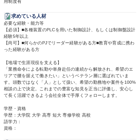
用制度有
求めている人材
必要な経験・能力等

【必須】■各種装置のPLCを用いた制御設計、もしくは制御盤設計
経験5年以上

【尚可】■何らかのPJでリーダー経験がある方■教育や育成に携わ
った経験がある方

【地場で生涯現役を支える】

「業務命令による転勤や単身赴任の連続から解放され、希望のエ
リアで腰を据えて働きたい」というベテラン層に選ばれていま
す。頭数ではなく「人」として扱い、希望の勤務地や案件を100%
相談の上で決定。これまでの豊富な知見を正当に評価し、安心し
て長く活躍できるよう会社全体で手厚くフォローします。

学歴・資格

学歴：大学院 大学 高専 短大 専修学校 高校

語学力：

資格：