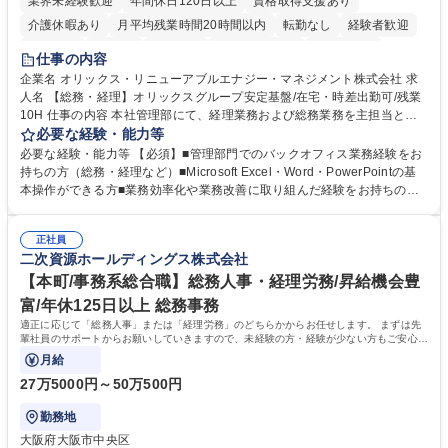
業界未経験歓迎
年間休日120日以上
資格取得支援あり
介護休暇あり
月平均残業時間20時間以内
転勤なし
経験者歓迎
研修あり
在宅OK
賞与あり
完全週休2日制
交通費支給
仕事の内容
駅近5分以内
資格取得手当あり
土日祝休み
企業名 オリックス・リニューアブルエナジー・マネジメント株式会社 求
人名 【総務・経理】オリックスグループ安定基盤/在宅・時差出勤可/残業
10H 仕事の内容 本社管理部にて、経理業務および総務業務を主担当とし
てご担当いただきます。 日常的な支払処理や決算業務などの経理業務に加
必要な経験・能力等
え、車両管理・書類管理・本社設備管理や安全対策など幅広い総務業務も
必要な経験・能力等 【必須】■管理部門でのバックオフィス業務経験をお
お任せします。 業務効率化や業務改善の提案・推進にも積極的に取り組ん
持ちの方（総務・経理など）■Microsoft Excel・Word・PowerPointの基
でいただくことを期待しています。 【総務】※実務業務における業務改善
本操作ができる方■業務効率化や業務改善に取り組んだ経験をお持ちの方
など期待 ■車両管理(社有車の管理、リース・保険手続き等)■各種書類管理
【このような方はぜひご応募ください】★社内外と円滑なコミュニケーシ
(契約書、社内文書のファイリング・保管)■本社設備管理(オフィス備品・
ョンが取れる方★主体的に業務へ取り組み、向上心を持って仕事に取り組
設備の保守点検、発注)■安全健康管理(オフィス内の安全衛生管理、BCP
正社員
める方 【魅力】■オリックスの100%子会社という強固な経営基盤のもと
二次資源ホールディングス株式会社
対応等)■業務効率化・改善の企画推進 ※その他労働条件の備考へ続く 募
長期間安心して働ける環境です ■時差出勤や一部在宅勤務が可能であり月
集職種 【総務・経理】オリックスグループ安定基盤/在宅・時差出勤可/残
平均残業時間も10時間程度とワークライフバランスを重視した働き方が実
【本町/事務系総合職】総務人事・経理労務/昇給機会豊
業10H
現できます 学歴・資格 学歴：大学院 大学 高専 短大 専修学校 高校 語学
富/年休125日以上 総務事務
力： 資格：
適正に応じて「総務人事」または「経理労務」のどちらかからお任せします。 まずは先
輩社員のサポートからお願いしていきますので、未経験の方・経験が少ない方もご安心く
ださい。
月給
27万5000円～50万500円
勤務地
大阪府大阪市中央区