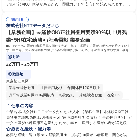
き、社内規定の改定や人事制度改定などのコア業務 ■社内イベントの企画
アルと部内OJT体制があるため、即戦力として安心して始められます。
運営やその他総務業務全般 ※労務と総務を1：1の割合でお任せ。 入社後
【魅力・やりがい】森ビルGの安定基盤で労務から総務まで幅広く携われ
は部内のOJTを中心に、あなたの経験に合わせて不足している部分はいつ
ます。定型業務に留まらず、社内規定や人事制度の改定など会社のコア業
でも質問・相談できる環境が整っているため、安心して成長できます。 募
契約社員
務に挑戦できるため、自身の成長と組織への貢献度をダイレクトに実感で
株式会社NTTデータだいち
集職種 【森ビルG】人事・総務◆賞与5ヶ月◆年休120日◆残業少なめ◆
きます。 残業少なめ、週1日リモート可など、ワークライフバランスを保
リモート可
ち長期活躍できる環境です。 「これまでの幅広い経験を活かし、長期的な
【業務企画】未経験OK/正社員登用実績90%以上/月残
キャリアを築きたい」という前向きな意欲と挑戦を全力で応援します。 学
業~5H/在宅勤務可/社会貢献 業務企画
歴・資格 学歴：大学院 大学 高専 短大 専修学校 高校 語学力： 資格：日商
■NTTデータの障がい者雇用率を満たすため、年々、雇用する障がい者が増え続けていま
簿記検定1級 日商簿記検定2級 日商簿記検定3級
す。中でも、完全在宅勤務の障がい者の増加数が多いため、その業務を増やすお仕事を担
っていただきます。
月給
22万円～25万円
勤務地
東京都江東区
業界未経験歓迎
社員登用あり
年間休日120日以上
月平均残業時間20時間以内
転勤なし
未経験者歓迎
在宅OK
育休あり
完全週休2日制
交通費支給
駅近5分以内
土日祝休み
仕事の内容
企業名 株式会社ＮＴＴデータだいち 求人名 【業務企画】未経験OK/正社
員登用実績90%以上/月残業～5H/在宅勤務可/社会貢献 仕事の内容 ■NTTデ
ータの障がい者雇用率を満たすため、年々、雇用する障がい者が増え続け
ています。中でも、完全在宅勤務の障がい者の増加数が多いため、その業
必要な経験・能力等
務を増やすお仕事を担っていただきます。 【詳細】■既存業務の拡大およ
必要な経験・能力等 ★未経験歓迎★ 【必須】■障がい者雇用に関心があ