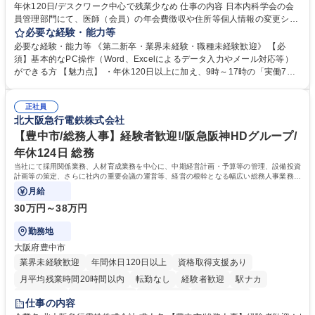
年休120日/デスクワーク中心で残業少なめ 仕事の内容 日本内科学会の会
員管理部門にて、医師（会員）の年会費徴収や住所等個人情報の変更シス
テム入力、電話・FAX対応をお任せします。将来的には、各種委員会の運
必要な経験・能力等
営事務局業務などにも幅広く携わっていただきます。 【会員管理・データ
必要な経験・能力等 《第二新卒・業界未経験・職種未経験歓迎》 【必
入力業務】 ・医師（会員）の住所変更、個人情報のシステム登録・更新
須】基本的なPC操作（Word、Excelによるデータ入力やメール対応等）
・年会費の徴収管理や入金データの照合確認 【問い合わせ対応】 ・会員
ができる方 【魅力点】 ・年休120日以上に加え、9時～17時の「実働7時
（医師）からの電話、FAX、ネット申請に伴う相談受付 ・複雑な案件のへ
間勤務」で残業も少なくワークライフバランスは抜群です。 【将来的な業
のエスカレーション・連携対応 募集職種 第二新卒歓迎！【正社員事務】
務（各種委員会運営）】 ・学会内における各種委員会のスケジュール調
年休120日/デスクワーク中心で残業少なめ
正社員
整、資料作成、当日の運営サポート 学歴・資格 学歴：大学院 大学 語学
北大阪急行電鉄株式会社
力： 資格：
【豊中市/総務人事】経験者歓迎!/阪急阪神HDグループ/
年休124日 総務
当社にて採用関係業務、人材育成業務を中心に、中期経営計画・予算等の管理、設備投資
計画等の策定、さらに社内の重要会議の運営等、経営の根幹となる幅広い総務人事業務全
般を担当していただきます。
月給
30万円～38万円
勤務地
大阪府豊中市
業界未経験歓迎
年間休日120日以上
資格取得支援あり
月平均残業時間20時間以内
転勤なし
経験者歓迎
駅ナカ
退職金あり
完全週休2日制
交通費支給
駅近5分以内
仕事の内容
土日祝休み
服装自由
昼食補助あり
食事補助あり