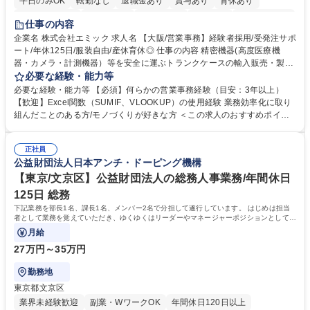
平日のみOK
転勤なし
退職金あり
賞与あり
育休あり
完全週休2日制
交通費支給
土日祝休み
服装自由
食事補助あり
仕事の内容
企業名 株式会社エミック 求人名 【大阪/営業事務】経験者採用/受発注サポ
ート/年休125日/服装自由/産休育休◎ 仕事の内容 精密機器(高度医療機
器・カメラ・計測機器）等を安全に運ぶトランクケースの輸入販売・製造
を行う当社にて、営業事務をお任せします。メーカー商社機能を有する当
必要な経験・能力等
社にて、ご経験を活かしていただきます。 ・営業サポート（見積回答・資
必要な経験・能力等 【必須】何らかの営業事務経験（目安：3年以上）
料作成・納期回答） ・お客様対応（電話・メール） ・システム入力（各
【歓迎】Excel関数（SUMIF、VLOOKUP）の使用経験 業務効率化に取り
帳票入力発行・売上仕入計上） ・受発注対応（在庫管理・出入荷対応）
組んだことのある方/モノづくりが好きな方 ＜この求人のおすすめポイン
・製造部門への指示書発行、製造納期調整 ・仕入先・客先・社内との納期
ト＞ 【1】土日祝日休みの年休125日だからご家族との時間も確保できま
調整・納期回答 募集職種 【大阪/営業事務】経験者採用/受発注サポート/年
す！ 【2】生産性を意識した働き方で残業も少ないからプライベート充実
休125日/服装自由/産休育休◎
正社員
◎ 【3】産休育休取得実績があるからライフイベントも安心してお迎え可
公益財団法人日本アンチ・ドーピング機構
能 【4】役員（女性）が従業員の働きやすさを第一に考えており、ストレ
スフリーな環境でお仕事が可能！従業員満足度も高く末永く就業が可能 学
【東京/文京区】公益財団法人の総務人事業務/年間休日
歴・資格 学歴：大学院 大学 高専 短大 専修学校 高校 語学力： 資格：
125日 総務
下記業務を部長1名、課長1名、メンバー2名で分担して遂行しています。 はじめは担当
者として業務を覚えていただき、ゆくゆくはリーダーやマネージャーポジションとして活
躍いただくことを期待しています。
月給
27万円～35万円
勤務地
東京都文京区
業界未経験歓迎
副業・WワークOK
年間休日120日以上