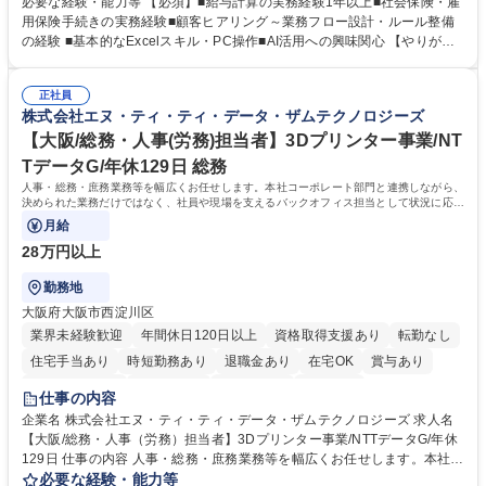
必要な経験・能力等 【必須】■給与計算の実務経験1年以上■社会保険・雇
は】・業務オペレーション設計（要件定義/顧客ヒアリング/業務オペレー
用保険手続きの実務経験■顧客ヒアリング～業務フロー設計・ルール整備
ションの洗い出し、ルール整備、システム設定) ・業務マニュアル作成、
の経験 ■基本的なExcelスキル・PC操作■AI活用への興味関心 【やりが
改善 ・給与、賞与計算、及び明細発行 ・社会保険手続（入退社時、年間
い】必要に応じてコンサルティングも行いながら、給与計算や社会保険手
業務など） ・顧客企業のメイン担当者としての窓口対応業務 ・その他
続に関わるフローの設計、マニュアルの作成まで幅広く担当します。単な
（年調等の年次業務など） 募集職種 【フルリモート/フルフレックス】給
正社員
る設計にとどまらず、ご自身が現場のエキスパートとしてオペレーション
株式会社エヌ・ティ・ティ・データ・ザムテクノロジーズ
与/社保の業務設計・標準化担当ポジション
を実行する機会もあり、実務と改善の両面でスキルを発揮できる環境で
す。 学歴・資格 学歴：大学院 大学 高専 短大 専修学校 高校 語学力： 資
【大阪/総務・人事(労務)担当者】3Dプリンター事業/NT
格：
TデータG/年休129日 総務
人事・総務・庶務業務等を幅広くお任せします。本社コーポレート部門と連携しながら、
決められた業務だけではなく、社員や現場を支えるバックオフィス担当として状況に応じ
て柔軟に対応いただくことを期待します。
月給
28万円以上
勤務地
大阪府大阪市西淀川区
業界未経験歓迎
年間休日120日以上
資格取得支援あり
転勤なし
住宅手当あり
時短勤務あり
退職金あり
在宅OK
賞与あり
完全週休2日制
交通費支給
土日祝休み
服装自由
仕事の内容
企業名 株式会社エヌ・ティ・ティ・データ・ザムテクノロジーズ 求人名
【大阪/総務・人事（労務）担当者】3Dプリンター事業/NTTデータG/年休
129日 仕事の内容 人事・総務・庶務業務等を幅広くお任せします。本社コ
ーポレート部門と連携しながら、決められた業務だけではなく、社員や現
必要な経験・能力等