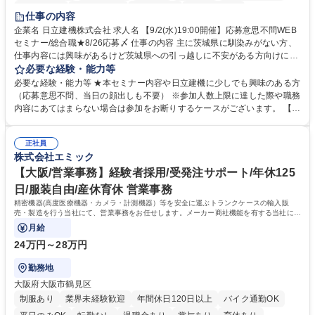
交通費支給
駅近5分以内
土日祝休み
食事補助あり
仕事の内容
企業名 日立建機株式会社 求人名 【9/2(水)19:00開催】応募意思不問WEB
セミナー/総合職★8/26応募〆 仕事の内容 主に茨城県に馴染みがない方、
仕事内容には興味があるけど茨城県への引っ越しに不安がある方向けに、
地域情報を中心としたWEBセミナーを実施します。地域情報、福利厚生情
必要な経験・能力等
報等をお伝えします。 【セミナー内容】■地域説明、周辺施設情報を中心
必要な経験・能力等 ★本セミナー内容や日立建機に少しでも興味のある方
にお伝えし、住宅相場や実際に社員がどの地域に住んでどのような生活を
（応募意思不問、当日の顔出しも不要） ※参加人数上限に達した際や職務
しているのかについてもお伝えします。日立建機には借上げ部屋制度、住
内容にあてはまらない場合は参加をお断りするケースがございます。 【主
宅手当制度、引っ越し代補助等、手厚い福利厚生もございます。■会社説
な求人】■人事 ■法務 ■新規事業開発 ■情報セキュリティ ■ITサービスマネ
明やポジション概要等についてもお話します。■WEBセミナーですので、
ジメント（ITILフレーム）等 学歴・資格 学歴：大学院 大学 語学力： 資
参加時のお顔出しも不要です。ぜひ、お気軽にエントリーください。 募集
正社員
格：
株式会社エミック
職種 【9/2(水)19:00開催】応募意思不問WEBセミナー/総合職★8/26応募
〆
【大阪/営業事務】経験者採用/受発注サポート/年休125
日/服装自由/産休育休 営業事務
精密機器(高度医療機器・カメラ・計測機器）等を安全に運ぶトランクケースの輸入販
売・製造を行う当社にて、営業事務をお任せします。メーカー商社機能を有する当社に
て、ご経験を活かしていただきます。
月給
24万円～28万円
勤務地
大阪府大阪市鶴見区
制服あり
業界未経験歓迎
年間休日120日以上
バイク通勤OK