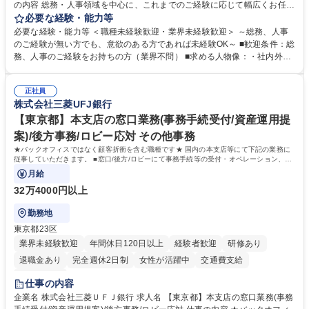
の内容 総務・人事領域を中心に、これまでのご経験に応じて幅広くお任せ
します。 ＜具体的には＞ ・総務/人事労務（給与・社保・勤怠管理など）
必要な経験・能力等
・採用・教育研修 ・福利厚生運用 など ※基本的には事務所勤務ですが、
必要な経験・能力等 ＜職種未経験歓迎・業界未経験歓迎＞ ～総務、人事
採用や教育等の業務内容により、関西圏以外への日帰り・宿泊を伴う国内
のご経験が無い方でも、意欲のある方であれば未経験OK～ ■歓迎条件：総
出張もございます。 ※担当業務を持ちつつ、お互いに助け合いながら、総
務、人事のご経験をお持ちの方（業界不問） ■求める人物像：・社内外の
務部という組織として協力しながら進める体制です。 募集職種 【大阪】
関係各部門との調整を率先して行い、業務を円滑に遂行できる協調性やコ
総務人事＜未経験歓迎＞◇三菱電機G・社会インフラを支える/年休127日
ミュニケーション能力を持っている方 ・人事総務領域に興味がありゼネラ
正社員
リスト志向をお持ちの方 学歴・資格 学歴：大学院 大学 語学力： 資格：
株式会社三菱UFJ銀行
【東京都】本支店の窓口業務(事務手続受付/資産運用提
案)/後方事務/ロビー応対 その他事務
★バックオフィスではなく顧客折衝を含む職種です★ 国内の本支店等にて下記の業務に
従事していただきます。 ■窓口/後方/ロビーにて事務手続等の受付・オペレーション、お
客様対応
月給
32万4000円以上
勤務地
東京都23区
業界未経験歓迎
年間休日120日以上
経験者歓迎
研修あり
退職金あり
完全週休2日制
女性が活躍中
交通費支給
土日祝休み
仕事の内容
企業名 株式会社三菱ＵＦＪ銀行 求人名 【東京都】本支店の窓口業務(事務