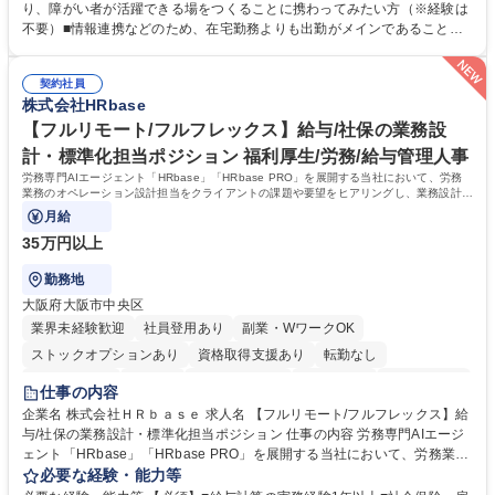
び運用のサポート(オペレーション業務:申請書の作成代行等) ■新規事業・
り、障がい者が活躍できる場をつくることに携わってみたい方（※経験は
サービスの企画立案および推進 障がい者の方にどんな仕事があると良いか
不要）■情報連携などのため、在宅勤務よりも出勤がメインであることに
考えてみてほしいと募集しているので、意見を吸い上げ実現に向けて企画
理解いただける方 【魅力・やりがい】自身の企画が障がい者の新たな雇用
します。 ■在宅勤務の障がい者社員とのコミュニケーションを通じた適性
や活躍の場を生む、唯一無二の社会貢献性を実感できます。 【正社員登
やスキルの把握 ■AI活用業務など、既存領域を超えた案件の開拓 ■NTTデ
契約社員
用】正社員登用を前提としておりますので、最短で1.5年～2年で正社員へ
株式会社HRbase
ータグループの会社へ提案活動 募集職種 【業務企画】未経験OK/正社員登
の雇用切り替えとなります。過去の正社員登用率は90％です。 将来的に
用実績90%以上/月残業～5H/在宅勤務可/社会貢献
は当社の中核となる管理職になって頂く事を期待しています。 正社員登用
【フルリモート/フルフレックス】給与/社保の業務設
に向け全力でサポートを行いますのでご安心ください。 学歴・資格 学
計・標準化担当ポジション 福利厚生/労務/給与管理人事
歴：大学院 大学 高専 短大 専修学校 高校 語学力： 資格：
労務専門AIエージェント「HRbase」「HRbase PRO」を展開する当社において、労務
業務のオペレーション設計担当をクライアントの課題や要望をヒアリングし、業務設計や
システム設定へと落とし込むポジションです。
月給
35万円以上
勤務地
大阪府大阪市中央区
業界未経験歓迎
社員登用あり
副業・WワークOK
ストックオプションあり
資格取得支援あり
転勤なし
時短勤務あり
在宅OK
完全週休2日制
交通費支給
駅近5分以内
仕事の内容
服装自由
企業名 株式会社ＨＲｂａｓｅ 求人名 【フルリモート/フルフレックス】給
与/社保の業務設計・標準化担当ポジション 仕事の内容 労務専門AIエージ
ェント「HRbase」「HRbase PRO」を展開する当社において、労務業務
のオペレーション設計担当をクライアントの課題や要望をヒアリングし、
必要な経験・能力等
業務設計やシステム設定へと落とし込むポジションです。 【具体的に