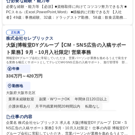
事務所内での事務業務等 ★異業界からの転職者が多数活躍しています
必要な経験・能力等
【年収補足】532万円 ＋別途インセンティヴで平均約100万円/年（昨年度
必要な経験・能力等 【必須】■資格取得に向けてコツコツ努力できる方 ■
実績） ＋管理業務主任者資格手当50,000円/月 ★親会社である株式会社合
PCスキル（Excel,PowerPoint,Word） ■積極的に行動できる方 【入社
人社計画研究所社のグループ会社として、質の高いサービスと適性価格を
者】49歳：事務経験、32歳：ドラッグストア勤務、 58歳：飲食店勤務
武器に約20年受託戸数増加中です。https://www.gojin.co.jp/abt/abt_3.html
等：中途採用の9割が未経験者！ 【資格取得支援】■メンター制度■社内模
募集職種 未経験・ベテラン歓迎【お茶の水】マンション管理事務◎転勤
試や研修制度など充実！ ＊未資格者の8割以上が入社2年以内に資格を取
無/年休123日
正社員
得出来ております！ 【魅力】■フレックス制度、未経験からでも下限年収
株式会社セレブリックス
を一律支給！ ■管理業務主任者資格取得後には50,000円/月の手当あり！
学歴・資格 学歴：大学院 大学 高専 短大 専修学校 高校 語学力： 資格：第
大阪|博報堂DYグループ【CM・SNS広告の入稿サポー
一種運転免許普通自動車
ト業務】9月・10月入社限定! 営業事務
博報堂DYグループ会社に常駐していただき、営業パーソンが業務を進めるうえで発生す
る業務を幅広くサポートとしてテレビCMやSNS広告の入稿サポート、進行管理等 部内
アシスタントとしての業務をお任せします。
年俸
336万円～420万円
勤務地
大阪府大阪市北区
業界未経験歓迎
副業・WワークOK
年間休日120日以上
介護休暇あり
月平均残業時間20時間以内
転勤なし
未経験者歓迎
時短勤務あり
研修あり
在宅OK
育休あり
仕事の内容
完全週休2日制
交通費支給
駅近5分以内
企業名 株式会社セレブリックス 求人名 大阪|博報堂DYグループ【CM・S
NS広告の入稿サポート業務】9月・10月入社限定！ 仕事の内容 博報堂DY
グループ会社に常駐していただき、営業パーソンが業務を進めるうえで発