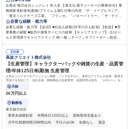
企業名 株式会社シュクレイ 求人名 【東京/お菓子メーカーの事務担当】事
務経験者歓迎/転勤無/プライム上場G 仕事の内容 「ザ・メープルマニア」
「東京ミルクチーズ工場」「フランセ」「バターバトラー」「ザ・テイラ
ー」「DROOLY」等のブランドを多数展開する当社にて、オリジナル菓子
必要な経験・能力等
ブランド商品の事務業務をお任せいたします。 【具体的な業務内容】 ■店
必要な経験・能力等 【必須】■社会人経験(26卒の方も歓迎) 【歓迎】■営
舗からの発注受付/PC入力業務 ■受電対応(社内/社外) ■商品のマスター登
業事務の経験 ■販売や接客サービスの経験 【キャリアステップ】 (1)セー
録 ■日々の売上抽出・報告 ■提携企業への書類送付業務 ■契約書管理業務
ルス管理課でキャリアステップ 例:一般→チーフ→サブリーダー→統括リ
■ホームページへの問い合わせ対応 など 募集職種 【東京/お菓子メーカー
ーダー→マネージャー (2)他ポジションへのキャリアも可能 ※過去、未経
の事務担当】事務経験者歓迎/転勤無/プライム上場G
験で経営管理部内で経理へ異動した方もいらっしゃいます。年3回の面談
正社員
や個別面談を通してご自身のキャリアと向き合っていただき、会社として
高波クリエイト株式会社
もバックアップしていきます。 学歴・資格 学歴：大学院 大学 高専 短大
専修学校 高校 語学力： 資格：
【生産管理】キャラクターバックや雑貨の生産・品質管
理/年休125日/転勤無 生産管理
人気キャラクターのファッション雑貨・バッグを中心に、多彩なアイテムの企画・製造を
手掛ける当社にて、自社企画・開発商品の生産管理・品質管理を担当。『かわいい』を届
けるやりがいのあるポジションです。
月給
26万円以上
勤務地
東京都渋谷区
業界未経験歓迎
年間休日120日以上
資格取得支援あり
月平均残業時間20時間以内
平日のみOK
転勤なし
英語