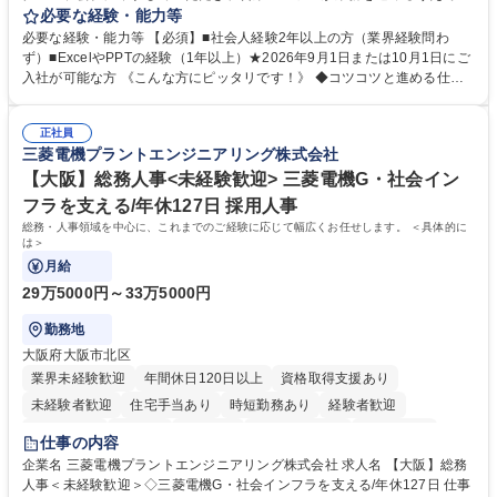
生する業務を幅広くサポートとしてテレビCMやSNS広告の入稿サポー
必要な経験・能力等
ト、進行管理等 部内アシスタントとしての業務をお任せします。 ◆得意
必要な経験・能力等 【必須】■社会人経験2年以上の方（業界経験問わ
先との定例資料作成 ◆競合調査 ◆広告出稿の進行管理、確認 ◆広告出稿
ず）■ExcelやPPTの経験（1年以上）★2026年9月1日または10月1日にご
後のデータ抽出と効果測定、資料作成 ◆TVCM放送枠の情報管理、不備確
入社が可能な方 《こんな方にピッタリです！》 ◆コツコツと進める仕事
認 ◆TV視聴率データ抽出、資料作成 ◆SNS広告(InstagramやFacebook
が好きな方 ◆チームで協力しながらやりがいのある仕事がしたい方 ◆コ
等)の入稿サポート ◆常駐先への活動履歴の報告 ◆得意先とのビジネスメ
ミュニケーションを取りながら仕事をするのが得意な方 ◆業務を通してキ
ール対応 ◆常駐先に向けた事業拡大の提案 など 募集職種 大阪|博報堂DY
正社員
ャリア・スキルUPを目指したい方 学歴・資格 学歴：大学院 大学 高専 短
三菱電機プラントエンジニアリング株式会社
グループ【CM・SNS広告の入稿サポート業務】9月・10月入社限定！
大 専修学校 高校 語学力： 資格：
【大阪】総務人事<未経験歓迎> 三菱電機G・社会イン
フラを支える/年休127日 採用人事
総務・人事領域を中心に、これまでのご経験に応じて幅広くお任せします。 ＜具体的に
は＞
月給
29万5000円～33万5000円
勤務地
大阪府大阪市北区
業界未経験歓迎
年間休日120日以上
資格取得支援あり
未経験者歓迎
住宅手当あり
時短勤務あり
経験者歓迎
退職金あり
在宅OK
賞与あり
完全週休2日制
交通費支給
仕事の内容
駅近5分以内
土日祝休み
服装自由
寮・社宅あり
食事補助あり
企業名 三菱電機プラントエンジニアリング株式会社 求人名 【大阪】総務
人事＜未経験歓迎＞◇三菱電機G・社会インフラを支える/年休127日 仕事