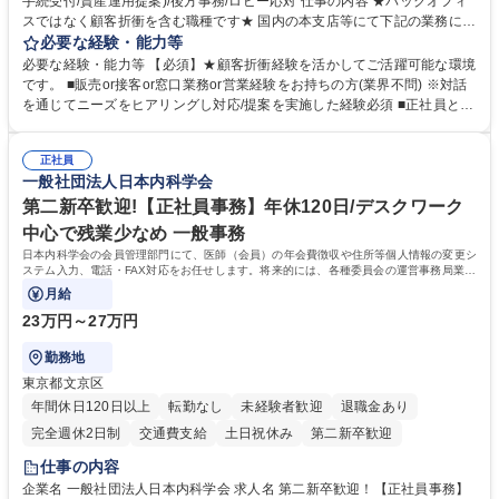
手続受付/資産運用提案)/後方事務/ロビー応対 仕事の内容 ★バックオフィ
スではなく顧客折衝を含む職種です★ 国内の本支店等にて下記の業務に従
事していただきます。 ■窓口/後方/ロビーにて事務手続等の受付・オペレ
必要な経験・能力等
ーション、お客様対応 ■窓口にて、ご来店された個人のお客様に対して金
必要な経験・能力等 【必須】★顧客折衝経験を活かしてご活躍可能な環境
融商品のご提案 ■効率的な事務運用の検討・構築等 ≪業務紹介：ご応募前
です。 ■販売or接客or窓口業務or営業経験をお持ちの方(業界不問) ※対話
に必ずご覧ください≫ ※記事 https://www.mysite.bk.mufg.jp/career/circle/
を通じてニーズをヒアリングし対応/提案を実施した経験必須 ■正社員とし
article17/ ※動画 https://youtu.be/H-S7HaJqqbg 募集職種 【東京都】本支
ての就業経験1年以上 【歓迎】■金融業界での就業経験■銀行での預金為替
店の窓口業務(事務手続受付/資産運用提案)/後方事務/ロビー応対
事務経験 ■金融商品の提案・販売経験 ≪魅力≫研修やOJT環境が整ってい
正社員
るので安心して入行いただけます。 幅広いキャリアの選択肢があり、公募
一般社団法人日本内科学会
や社内副業等を活用し、 一人ひとりが挑戦できるカルチャーが浸透してい
ます。 学歴・資格 学歴：大学院 大学 高専 短大 専修学校 高校 語学力：
第二新卒歓迎!【正社員事務】年休120日/デスクワーク
資格：
中心で残業少なめ 一般事務
日本内科学会の会員管理部門にて、医師（会員）の年会費徴収や住所等個人情報の変更シ
ステム入力、電話・FAX対応をお任せします。将来的には、各種委員会の運営事務局業務
などにも幅広く携わっていただきます。
月給
23万円～27万円
勤務地
東京都文京区
年間休日120日以上
転勤なし
未経験者歓迎
退職金あり
完全週休2日制
交通費支給
土日祝休み
第二新卒歓迎
仕事の内容
企業名 一般社団法人日本内科学会 求人名 第二新卒歓迎！【正社員事務】