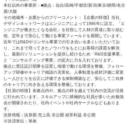
本社以外の事業所：■拠点：仙台/高崎/宇都宮/新潟/東京/静岡/名古
屋/大阪

その他備考・企業からのフリーコメント：【企業の特徴】当社、
デザインネットワークはエンジニアによって1995年に設立。「エ
ンジニアが働きたくなる会社」を目指して人材の育成に取り組む
他、定年まで安心して働ける事業フィールドを展開しています。
近年ではR&Dやコンサル事業での引き合いを多くいただいてお
り、これまで培ってきたノウハウをもとにお客様の課題を解決
し、最新のソリューションを提供し続けるため「R&D支援事業」
と「コンサルティング事業」の拡大に力を入れております。

拠点に受託設計部隊を設置し地場で働ける環境を整備、フォロー
アップ研修やキャリア相談の充実化、人事制度を絶対評価に変更
し一人ひとりを公正に評価できる体制構築など、安心してご自身
のキャリアに向き合える環境を整備しております。

【社員の特徴】各拠点内や、拠点の枠を越えて社内の交流が活発
に行われています。スキルアップに積極的な社員が多いため勉強
会が開催されたり、社内イベントや社内サークルなどもありま
す。

決算情報：決算期 売上高 非公開 経常利益 非公開

※決済単位：単体