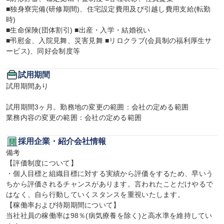
■独身寮完備(研修期間)、住宅設定費用及び引越し費用支給(転勤
時)

■生命保険(団体割引) ■出産・入学・結婚祝い

■弔慰金、入院見舞、災害見舞 ■リロクラブ(会員制の福利厚生サ
ービス)、同好会制度等
試用期間
試用期間あり

試用期間3ヶ月。勤務地の変更の範囲：会社の定める範囲

業務内容の変更の範囲：会社の定める範囲
採用企業・紹介会社情報
備考

【評価制度について】

・個人目標と組織目標に対する実績から評価をするため、早いう
ちから評価されるチャンスがあります。言われたことだけやるで
はなく、自ら行動していくスタンスを重視いたします。

【稼働率および待期期間について】

当社社員の稼働率は98％(病気療養を除く)と高水準を維持してい