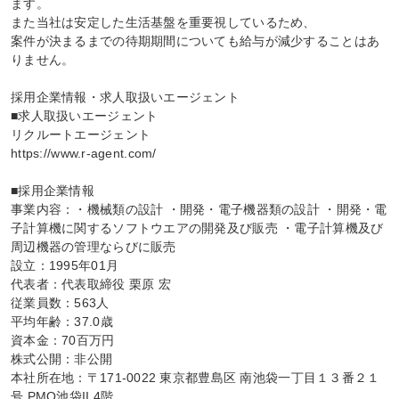
ます。

また当社は安定した生活基盤を重要視しているため、

案件が決まるまでの待期期間についても給与が減少することはあ
りません。

採用企業情報・求人取扱いエージェント

■求人取扱いエージェント

リクルートエージェント

https://www.r-agent.com/

■採用企業情報

事業内容：・機械類の設計 ・開発・電子機器類の設計 ・開発・電
子計算機に関するソフトウエアの開発及び販売 ・電子計算機及び
周辺機器の管理ならびに販売

設立：1995年01月

代表者：代表取締役 栗原 宏

従業員数：563人

平均年齢：37.0歳

資本金：70百万円

株式公開：非公開

本社所在地：〒171-0022 東京都豊島区 南池袋一丁目１３番２１
号 PMO池袋II 4階
