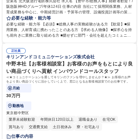
企業名 北大阪急行電鉄株式会社 求人名 【豊中市/総務人事】経験者歓迎！/
阪急阪神HDグループ/年休124日 仕事の内容 当社にて採用関係業務、人材
育成業務を中心に、中期経営計画・予算等の管理、設備投資計画等の策
定、さらに社内の重要会議の運営等、経営の根幹となる幅広い総務人事業
必要な経験・能力等
務全般を担当していただきます。 【主な業務内容】 ■採用関係業務および
必要な経験・能力等 【必須】■総務人事の実務経験がある方 【歓迎】■採
人材育成(社員研修)業務の推進 ■中期経営計画および予算等の管理 ■設備
用業務、人材育成に携わったことのある方 【求める人物像】 ■探求心を持
投資計画等の策定 ■社内の重要会議の運営 ■その他総務人事業務全般 【入
ち前向きに業務に取り組める方 ■臆せずに部門・会社を超えたコミュニケ
社後】入社後は採用や育成をメインに担当し将来的には経営根幹に関わる
ーションの取れる方 ■自分で考えて行動のできる方 ■第二の創業期を迎え
総務人事業務全般へ幅広く従事していただきます。 募集職種 【豊中市/総
る当社で組織の次代を担うネクスト人材として長期的に成長したい方 ■周
務人事】経験者歓迎！/阪急阪神HDグループ/年休124日
正社員
囲のメンバーと協調しつつ主体性を持って能動的に業務を推進できる方 学
キリンアンドコミュニケーションズ株式会社
歴・資格 学歴：大学院 大学 高専 短大 専修学校 高校 語学力： 資格：
中野本社【お客様相談室】お客様のお声をもとにより良
い商品づくりへ貢献 インバウンドコールスタッフ
≪★コミュニケーションを通してキリンのファンを増やしませんか？★≫ お客様のお声
をより良い商品づくりに活かしていく上で、窓口となるお客様相談室でのお仕事です。
月給
30万円
勤務地
東京都中野区
業界未経験歓迎
年間休日120日以上
退職金あり
在宅OK
賞与あり
交通費支給
土日祝休み
寮・社宅あり
仕事の内容