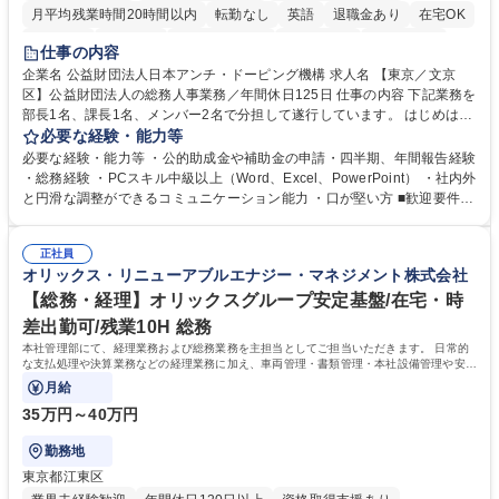
月平均残業時間20時間以内
転勤なし
英語
退職金あり
在宅OK
賞与あり
育休あり
完全週休2日制
交通費支給
土日祝休み
仕事の内容
食事補助あり
企業名 公益財団法人日本アンチ・ドーピング機構 求人名 【東京／文京
区】公益財団法人の総務人事業務／年間休日125日 仕事の内容 下記業務を
部長1名、課長1名、メンバー2名で分担して遂行しています。 はじめは担
当者として業務を覚えていただき、ゆくゆくはリーダーやマネージャーポ
必要な経験・能力等
ジションとして活躍いただくことを期待しています。 【総務・人事グルー
必要な経験・能力等 ・公的助成金や補助金の申請・四半期、年間報告経験
プの業務内容】 ・人事制度関連 ・採用活動 ・教育研修の企画、実行 ・勤
・総務経験 ・PCスキル中級以上（Word、Excel、PowerPoint） ・社内外
怠管理 ・官公庁への各種提出 ・法定の会議運営（評議員会、理事会） ・
と円滑な調整ができるコミュニケーション能力 ・口が堅い方 ■歓迎要件
コンプライアンス ・内部規程やルールの管理、整備、文書管理 ・契約関
・採用業務経験 ・英語に抵抗がない方 ・営業経験 学歴・資格 学歴：大学
連 ・衛生管理 ・防災関連・公的助成金の管理・オフィス、ファシリティ
院 大学 高専 短大 専修学校 高校 語学力： 資格：
管理 ・福利厚生関連 ・職員からの問合せ、相談対応 ・その他日常の総務
正社員
オリックス・リニューアブルエナジー・マネジメント株式会社
業務全般 募集職種 【東京／文京区】公益財団法人の総務人事業務／年間
休日125日
【総務・経理】オリックスグループ安定基盤/在宅・時
差出勤可/残業10H 総務
本社管理部にて、経理業務および総務業務を主担当としてご担当いただきます。 日常的
な支払処理や決算業務などの経理業務に加え、車両管理・書類管理・本社設備管理や安全
対策など幅広い総務業務もお任せします。
月給
35万円～40万円
勤務地
東京都江東区