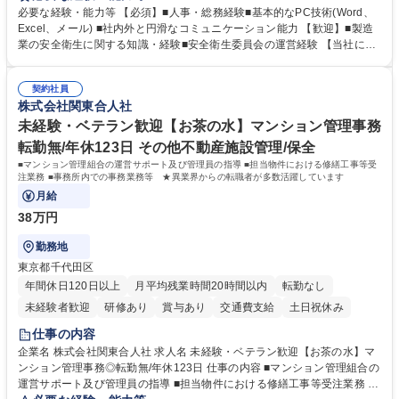
場を支えるバックオフィス担当として状況に応じて柔軟に対応いただくこ
必要な経験・能力等 【必須】■人事・総務経験■基本的なPC技術(Word、
とを期待します。 【詳細】■入退社手続き、社員情報管理■入社時オリエ
Excel、メール) ■社内外と円滑なコミュニケーション能力 【歓迎】■製造
ンテーションの実施■勤怠・各種申請内容の確認■採用業務のサポート■来
業の安全衛生に関する知識・経験■安全衛生委員会の運営経験 【当社につ
客・電話対応 ■郵便物の受領・発送・管理■オフィス設備・備品管理■建
いて】 ◎設立したばかりの会社であり、一緒に企業を立ち上げ・拡大しよ
物・設備修繕の手配及び業者対応■押印・契約書管理等の庶務業務■安全衛
うという意欲のある方を求めています。 ◎経営に近い立場で幅広くキャリ
生に関する業務等■健康診断、産業医面談、休職・復職手続き等の労務サ
契約社員
アが磨けます。 ◎NTTデータグループであり福利厚生は充実しているとと
株式会社関東合人社
ポート■社内ルールの運用・各種社内案内■その他、拠点運営に関わる管理
もに、働き方改革も推進しています。 学歴・資格 学歴：大学院 大学 高専
部門業務 募集職種 【大阪/総務・人事（労務）担当者】3Dプリンター事
短大 専修学校 語学力： 資格：
未経験・ベテラン歓迎【お茶の水】マンション管理事務
業/NTTデータG/年休129日
転勤無/年休123日 その他不動産施設管理/保全
■マンション管理組合の運営サポート及び管理員の指導 ■担当物件における修繕工事等受
注業務 ■事務所内での事務業務等 ★異業界からの転職者が多数活躍しています
月給
38万円
勤務地
東京都千代田区
年間休日120日以上
月平均残業時間20時間以内
転勤なし
未経験者歓迎
研修あり
賞与あり
交通費支給
土日祝休み
仕事の内容
企業名 株式会社関東合人社 求人名 未経験・ベテラン歓迎【お茶の水】マ
ンション管理事務◎転勤無/年休123日 仕事の内容 ■マンション管理組合の
運営サポート及び管理員の指導 ■担当物件における修繕工事等受注業務 ■