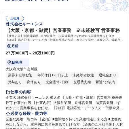
正社員
株式会社キーエンス
【大阪・京都・滋賀】営業事務 ※未経験可 営業事務
【仕事内容】大阪営業所、京都営業所、滋賀営業所いずれかにて営業事務をお任せ。
【詳細】電話応対・データ入力・伝票や見積の作成・カタログ送付・来客対応・営業所内
で発生する事務業務や業務改善をお任せ。
月給
27万9000円～28万1000円
勤務地
大阪府大阪市淀川区
業界未経験歓迎
年間休日120日以上
未経験者歓迎
退職金あり
賞与あり
育休あり
完全週休2日制
交通費支給
駅近5分以内
土日祝休み
仕事の内容
企業名 株式会社キーエンス 求人名 【大阪・京都・滋賀】営業事務 ※未経
験可 仕事の内容 【仕事内容】大阪営業所、京都営業所、滋賀営業所いず
れかにて営業事務をお任せ。 【詳細】電話応対・データ入力・伝票や見積
の作成・カタログ送付・来客対応・営業所内で発生する事務業務や業務改
必要な経験・能力等
善をお任せ。 【教育制度】ご入社後、育成担当とペアになりながらOJTに
必要な経験・能力等 【必須】■協調性を持って業務推進出来る方 ■改善案
て業務を覚えていただくことが可能です。業務システムがきちんと構築さ
を出しながら、主体的に業務を進めて行ける方 【過去のご入社事例】人材
れているため、スムーズに仕事に慣れることができる環境です。また、