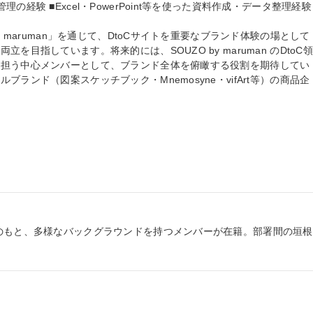
経験 ■Excel・PowerPoint等を使った資料作成・データ整理経験

y maruman」を通じて、DtoCサイトを重要なブランド体験の場として
を目指しています。将来的には、SOUZO by maruman のDtoC領
を担う中心メンバーとして、ブランド全体を俯瞰する役割を期待してい
ランド（図案スケッチブック・Mnemosyne・vifArt等）の商品企
のもと、多様なバックグラウンドを持つメンバーが在籍。部署間の垣根
。