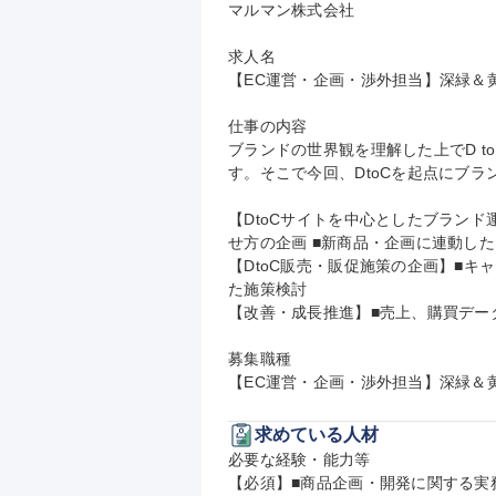
マルマン株式会社

求人名

【EC運営・企画・渉外担当】深緑＆黄
仕事の内容

ブランドの世界観を理解した上でD t
す。そこで今回、DtoCを起点にブ
【DtoCサイトを中心としたブランド運営
せ方の企画 ■新商品・企画に連動したD
【DtoC販売・販促施策の企画】■
た施策検討

【改善・成長推進】■売上、購買デー
募集職種

【EC運営・企画・渉外担当】深緑＆
求めている人材
必要な経験・能力等

【必須】■商品企画・開発に関する実