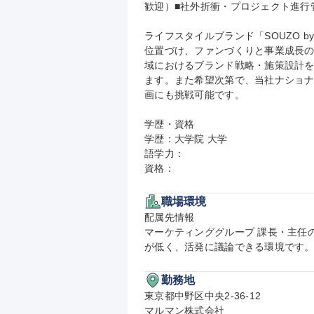
歓迎）■社外折衝・プロジェクト進行管理の
ライフスタイルブランド「SOUZO b
位置づけ、ファンづくりと事業成長の両立
域におけるブランド戦略・施策設計
ます。また希望次第で、当社ナショナルブ
画にも挑戦可能です。

学歴・資格

学歴：大学院 大学

語学力：

資格：
職場環境
配属先情報

マーケティンググループ 課長・主任
が低く、活発に議論できる環境です
勤務地
東京都中野区中央2-36-12

マルマン株式会社
