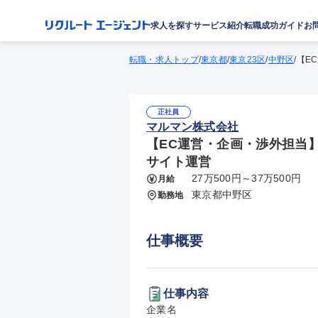
求人を探す
サービス紹介
転職成功ガイド
お
転職・求人トップ
/
東京都
/
東京23区
/
中野区
/
【E
正社員
マルマン株式会社
【EC運営・企画・渉外担当】
サイト運営
27万500円～37万500円
月給
東京都中野区
勤務地
仕事概要
仕事内容
企業名
