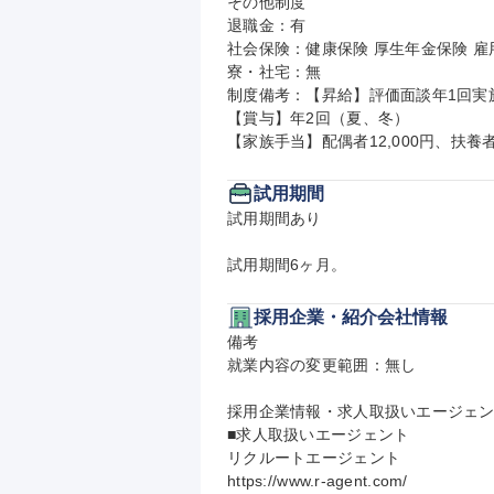
その他制度

退職金：有

社会保険：健康保険 厚生年金保険 雇用
寮・社宅：無

制度備考：【昇給】評価面談年1回実施
【賞与】年2回（夏、冬）

【家族手当】配偶者12,000円、扶養者
試用期間
試用期間あり

試用期間6ヶ月。
採用企業・紹介会社情報
備考

就業内容の変更範囲：無し

採用企業情報・求人取扱いエージェン
■求人取扱いエージェント

リクルートエージェント

https://www.r-agent.com/
