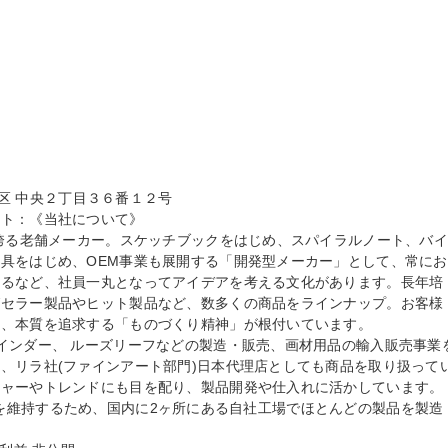
野区 中央２丁目３６番１２号

ト：《当社について》

を誇る老舗メーカー。スケッチブックをはじめ、スパイラルノート、バイ
具をはじめ、OEM事業も展開する「開発型メーカー」として、常にお
するなど、社員一丸となってアイデアを考える文化があります。長年培
グセラー製品やヒット製品など、数多くの商品をラインナップ。お客様
、本質を追求する「ものづくり精神」が根付いています。

インダー、 ルーズリーフなどの製造・販売、画材用品の輸入販売事業
、リラ社(ファインアート部門)日本代理店としても商品を取り扱って
ャーやトレンドにも目を配り、製品開発や仕入れに活かしています。

高い品質を維持するため、国内に2ヶ所にある自社工場でほとんどの製品を製造