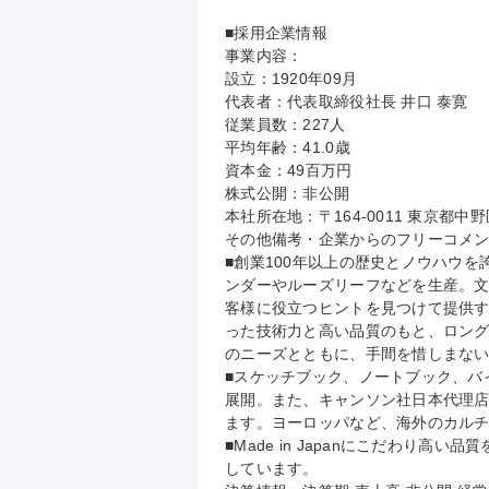
■採用企業情報

事業内容：

設立：1920年09月

代表者：代表取締役社長 井口 泰寛

従業員数：227人

平均年齢：41.0歳

資本金：49百万円

株式公開：非公開

本社所在地：〒164-0011 東京都中
その他備考・企業からのフリーコメン
■創業100年以上の歴史とノウハウ
ンダーやルーズリーフなどを生産。文
客様に役立つヒントを見つけて提供
った技術力と高い品質のもと、ロン
のニーズとともに、手間を惜しまない
■スケッチブック、ノートブック、バ
展開。また、キャンソン社日本代理店
ます。ヨーロッパなど、海外のカルチ
■Made in Japanにこだわり
しています。
