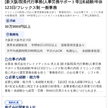
ール管理が出来る方。※将来的に他部署（営業部門、コーポレート部門）
[新大阪/院長代行事務(人事労務サポート等)]未経験/年休
へのジョブローテーションの可能性があります。 学歴・資格 学歴：大学
123日/フレックス制 一般事務
院 大学 語学力： 資格：宅地建物取引士
クリニックの院長に代わり運営業務全般を担う「事務長代行」のお仕事です。シフト作成
や経費処理、採用・HP管理などバックオフィス全般を企画サポート。丁寧な実務対応で
現場を支え、専門スキルを構築できます。
月給
30万3000円以上
勤務地
大阪府大阪市淀川区
業界未経験歓迎
年間休日120日以上
資格取得支援あり
月平均残業時間20時間以内
平日のみOK
転勤なし
未経験者歓迎
住宅手当あり
退職金あり
在宅OK
賞与あり
完全週休2日制
仕事の内容
交通費支給
駅近5分以内
土日祝休み
昼食補助あり
企業名 株式会社クレドメディカル 求人名 [新大阪/院長代行事務(人事労務
サポート等)]未経験/年休123日/フレックス制 仕事の内容 クリニックの院
長に代わり運営業務全般を担う「事務長代行」のお仕事です。シフト作成
や経費処理、採用・HP管理などバックオフィス全般を企画サポート。丁
必要な経験・能力等
寧な実務対応で現場を支え、専門スキルを構築できます。 当社の開業医支
必要な経験・能力等 ＼未経験大歓迎／ 【必須】社会人経験2年以上 ＼成
援のコンサルタントと連携し、開業後クリニックのバックオフィス全般を
長×安定を高度に両立できる抜群の好環境／ 反響多数の拡大部署での増員
担当します。 ＼具体的には／ ■スタッフのシフト作成、日々の経費処理 ■
募集！未経験から経営・労務・Webの汎用スキルを身につけられます。初
求人原稿の作成や労務サポート、Webサイトの更新管理等 社内でしっか
年度想定年収400万円以上スタートで確実なステップアップが可能！年間
り業務設計を行い手厚いOJTもあるため未経験から安心してスタート可能
休日123日（完全土日祝休）、残業月平均10時間、フレックス制と働きや
です。基本は社内勤務でクリニック訪問はほとんどありません。 募集職種
契約社員
すさも抜群。転勤なしの新大阪本社勤務で、安定した事業基盤のもと腰を
株式会社関東合人社
[新大阪/院長代行事務(人事労務サポート等)]未経験/年休123日/フレックス