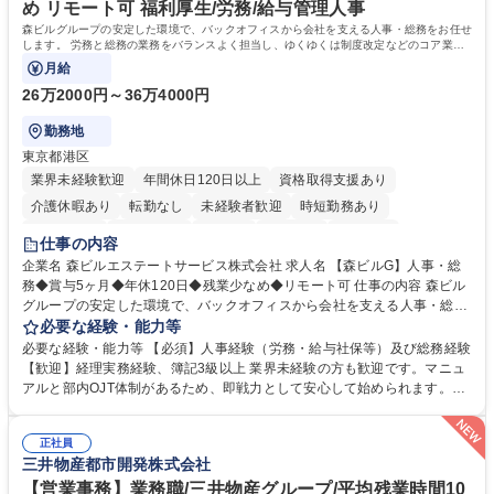
め リモート可 福利厚生/労務/給与管理人事
森ビルグループの安定した環境で、バックオフィスから会社を支える人事・総務をお任せ
します。 労務と総務の業務をバランスよく担当し、ゆくゆくは制度改定などのコア業務
にも挑戦できる、やりがいある環境です。
月給
26万2000円～36万4000円
勤務地
東京都港区
業界未経験歓迎
年間休日120日以上
資格取得支援あり
介護休暇あり
転勤なし
未経験者歓迎
時短勤務あり
経験者歓迎
退職金あり
在宅OK
賞与あり
育休あり
仕事の内容
完全週休2日制
交通費支給
長期歓迎
駅近5分以内
土日祝休み
企業名 森ビルエステートサービス株式会社 求人名 【森ビルG】人事・総
務◆賞与5ヶ月◆年休120日◆残業少なめ◆リモート可 仕事の内容 森ビル
グループの安定した環境で、バックオフィスから会社を支える人事・総務
をお任せします。 労務と総務の業務をバランスよく担当し、ゆくゆくは制
必要な経験・能力等
度改定などのコア業務にも挑戦できる、やりがいある環境です。 ■勤怠管
必要な経験・能力等 【必須】人事経験（労務・給与社保等）及び総務経験
理、給与計算、社会保険手続き、年末調整等の労務管理全般 ■入退社手続
【歓迎】経理実務経験、簿記3級以上 業界未経験の方も歓迎です。マニュ
き、社内規定の改定や人事制度改定などのコア業務 ■社内イベントの企画
アルと部内OJT体制があるため、即戦力として安心して始められます。
運営やその他総務業務全般 ※労務と総務を1：1の割合でお任せ。 入社後
【魅力・やりがい】森ビルGの安定基盤で労務から総務まで幅広く携われ
は部内のOJTを中心に、あなたの経験に合わせて不足している部分はいつ
ます。定型業務に留まらず、社内規定や人事制度の改定など会社のコア業
でも質問・相談できる環境が整っているため、安心して成長できます。 募
正社員
務に挑戦できるため、自身の成長と組織への貢献度をダイレクトに実感で
三井物産都市開発株式会社
集職種 【森ビルG】人事・総務◆賞与5ヶ月◆年休120日◆残業少なめ◆
きます。 残業少なめ、週1日リモート可など、ワークライフバランスを保
リモート可
ち長期活躍できる環境です。 「これまでの幅広い経験を活かし、長期的な
【営業事務】業務職/三井物産グループ/平均残業時間10