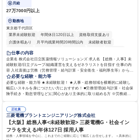
ます。
月給
27万7000円以上
勤務地
東京都千代田区
業界未経験歓迎
年間休日120日以上
資格取得支援あり
介護休暇あり
月平均残業時間20時間以内
未経験者歓迎
住宅手当あり
時短勤務あり
退職金あり
在宅OK
賞与あり
仕事の内容
育休あり
完全週休2日制
交通費支給
土日祝休み
寮・社宅あり
企業名 株式会社日立医薬情報ソリューションズ 求人名 【総務・人事】未
経験歓迎/日立グループ/組織運営を支えるゼネラリストを目指す 仕事の内
容 入社直後は労務（労務管理・給与計算・安全衛生・福利厚生等）からお
任せいたします。将来は総務・採用・教育業務へ守備範囲を広げ、組織運
必要な経験・能力等
営を支えるゼネラリストをめざせます。 ・初期業務：労働時間管理、給与
必要な経験・能力等 ★未経験歓迎！ ★人事・総務領域を横断的に経験し
計算、社会保険対応、福利厚生管理、安全衛生、健康経営推進等をお任せ
幅広いスキルを身につけたい方におすすめ！ ■労務管理(給与計算・社会保
します。ご経験に応じて、休職者管理など、幅広く経験を積んでいただき
険手続き・勤怠管理など)に関心があり主体的に取り組める方 ※労務経験
ます。 ・将来的な広がり：総務・採用・教育・税務対応・経営企画等。
者は早期にご活躍いただけます。 ■チームで仕事を推進できる方■将来は
★メンバーがマンツーマンで丁寧に教えるため、ご経験が浅くても安心！
マネジメント職として活躍したい 【尚可】■人事、労務、採用、教育業務
幅広く経験を積みたい意欲がある方に最適な環境です。 募集職種 【総
正社員
のご経験 ■労務管理（給与計算・社会保険手続き・勤怠管理など）の経験
三菱電機プラントエンジニアリング株式会社
務・人事】未経験歓迎/日立グループ/組織運営を支えるゼネラリストを目
■衛生管理者の資格をお持ちの方 学歴・資格 学歴：大学院 大学 高専 短大
指す
専修学校 高校 語学力： 資格：
【大阪】総務人事<未経験歓迎> 三菱電機G・社会イン
フラを支える/年休127日 採用人事
総務・人事領域を中心に、これまでのご経験に応じて幅広くお任せします。 ＜具体的に