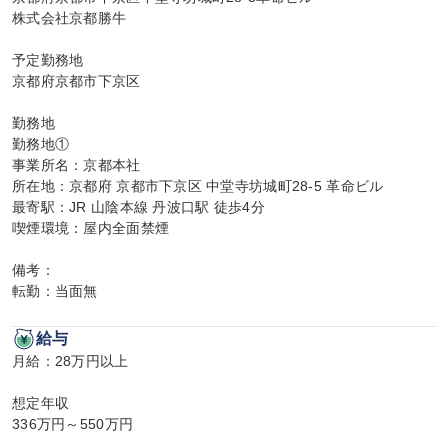
株式会社京都勝牛

予定勤務地

京都府京都市下京区

勤務地

勤務地①

事業所名：京都本社

所在地：京都府 京都市下京区 中堂寺坊城町28-5 革命ビル

最寄駅：JR 山陰本線 丹波口駅 徒歩4分

喫煙環境：屋内全面禁煙

備考：

転勤：当面無
給与
月給：28万円以上

想定年収

336万円～550万円
