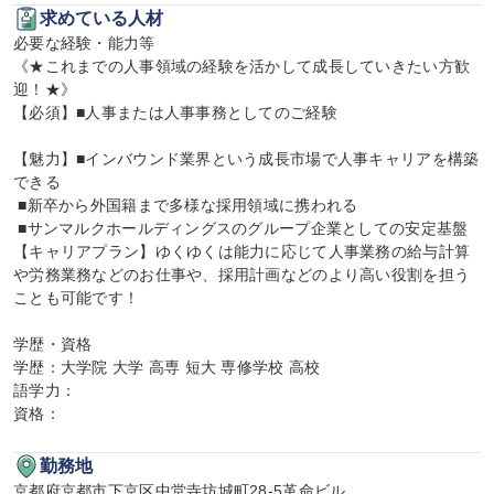
求めている人材
必要な経験・能力等

《★これまでの人事領域の経験を活かして成長していきたい方歓
迎！★》

【必須】■人事または人事事務としてのご経験

【魅力】■インバウンド業界という成長市場で人事キャリアを構築
できる

 ■新卒から外国籍まで多様な採用領域に携われる

 ■サンマルクホールディングスのグループ企業としての安定基盤

【キャリアプラン】ゆくゆくは能力に応じて人事業務の給与計算
や労務業務などのお仕事や、採用計画などのより高い役割を担う
ことも可能です！

学歴・資格

学歴：大学院 大学 高専 短大 専修学校 高校

語学力：

資格：
勤務地
京都府京都市下京区中堂寺坊城町28-5革命ビル
