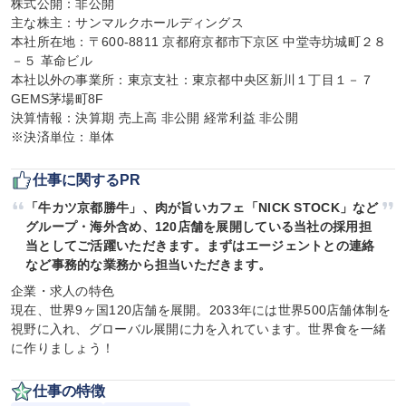
株式公開：非公開

主な株主：サンマルクホールディングス

本社所在地：〒600-8811 京都府京都市下京区 中堂寺坊城町２８
－５ 革命ビル

本社以外の事業所：東京支社：東京都中央区新川１丁目１－７
GEMS茅場町8F

決算情報：決算期 売上高 非公開 経常利益 非公開

※決済単位：単体
仕事に関するPR
「牛カツ京都勝牛」、肉が旨いカフェ「NICK STOCK」など
グループ・海外含め、120店舗を展開している当社の採用担
当としてご活躍いただきます。まずはエージェントとの連絡
など事務的な業務から担当いただきます。
企業・求人の特色

現在、世界9ヶ国120店舗を展開。2033年には世界500店舗体制を
視野に入れ、グローバル展開に力を入れています。世界食を一緒
に作りましょう！
仕事の特徴