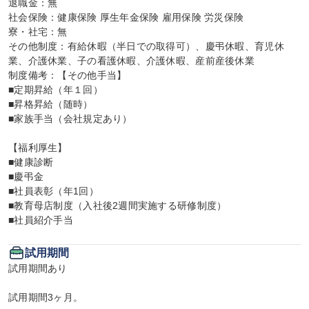
退職金：無

社会保険：健康保険 厚生年金保険 雇用保険 労災保険

寮・社宅：無

その他制度：有給休暇（半日での取得可）、慶弔休暇、育児休
業、介護休業、子の看護休暇、介護休暇、産前産後休業

制度備考：【その他手当】

■定期昇給（年１回）

■昇格昇給（随時）

■家族手当（会社規定あり）

【福利厚生】

■健康診断

■慶弔金

■社員表彰（年1回）

■教育母店制度（入社後2週間実施する研修制度）

■社員紹介手当
試用期間
試用期間あり

試用期間3ヶ月。