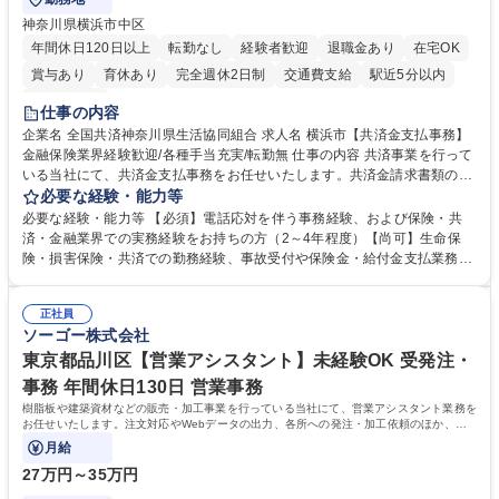
神奈川県横浜市中区
年間休日120日以上
転勤なし
経験者歓迎
退職金あり
在宅OK
賞与あり
育休あり
完全週休2日制
交通費支給
駅近5分以内
土日祝休み
仕事の内容
企業名 全国共済神奈川県生活協同組合 求人名 横浜市【共済金支払事務】
金融保険業界経験歓迎/各種手当充実/転勤無 仕事の内容 共済事業を行って
いる当社にて、共済金支払事務をお任せいたします。共済金請求書類の受
付・内容確認・審査・データ入力のほか、加入者様や医療機関等からの問
必要な経験・能力等
い合わせ電話対応や書類発送等を担当します。 ■共済金請求書類の受付、
必要な経験・能力等 【必須】電話応対を伴う事務経験、および保険・共
内容確認、および共済金支払に関する審査・事務処理業務全般を担当 ■専
済・金融業界での実務経験をお持ちの方（2～4年程度）【尚可】生命保
用システムへのデータ入力、各種必要書類の作成・発送作業 ■加入者様や
険・損害保険・共済での勤務経験、事故受付や保険金・給付金支払業務経
医療機関等からの各種問い合わせに対する丁寧かつ迅速な電話応対 ■現場
験がある方 【求める人物像】■相手の立場に立った丁寧な対応ができる方
調査の対応および業務プロセスの改善活動 【業務内容の変更範囲】当社の
■チームワークを大切にし、素直に学べる方★外勤の保険営業から内勤事
指定する業務 募集職種 横浜市【共済金支払事務】金融保険業界経験歓迎/
正社員
務へのキャリアチェンジ希望者も大歓迎です！ 学歴・資格 学歴：大学院
ソーゴー株式会社
各種手当充実/転勤無
大学 高専 短大 専修学校 高校 語学力： 資格：
東京都品川区【営業アシスタント】未経験OK 受発注・
事務 年間休日130日 営業事務
樹脂板や建築資材などの販売・加工事業を行っている当社にて、営業アシスタント業務を
お任せいたします。注文対応やWebデータの出力、各所への発注・加工依頼のほか、電
話・メール対応等の事務業務を担当します。
月給
27万円～35万円