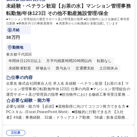
据えて長期的キャリアを構築できます。 学歴・資格 学歴：大学院 大学 語
制
学力： 資格：
未経験・ベテラン歓迎【お茶の水】マンション管理事務
転勤無/年休123日 その他不動産施設管理/保全
■マンション管理組合の運営サポート及び管理員の指導 ■担当物件における修繕工事等受
注業務 ■事務所内での事務業務等 ★異業界からの転職者が多数活躍しています
月給
38万円
勤務地
東京都千代田区
年間休日120日以上
月平均残業時間20時間以内
転勤なし
未経験者歓迎
研修あり
賞与あり
交通費支給
土日祝休み
仕事の内容
企業名 株式会社関東合人社 求人名 未経験・ベテラン歓迎【お茶の水】マ
ンション管理事務◎転勤無/年休123日 仕事の内容 ■マンション管理組合の
運営サポート及び管理員の指導 ■担当物件における修繕工事等受注業務 ■
事務所内での事務業務等 ★異業界からの転職者が多数活躍しています
必要な経験・能力等
【年収補足】532万円 ＋別途インセンティヴで平均約100万円/年（昨年度
必要な経験・能力等 【必須】■資格取得に向けてコツコツ努力できる方 ■
実績） ＋管理業務主任者資格手当50,000円/月 ★親会社である株式会社合
PCスキル（Excel,PowerPoint,Word） ■積極的に行動できる方 【入社
人社計画研究所社のグループ会社として、質の高いサービスと適性価格を
者】49歳：事務経験、32歳：ドラッグストア勤務、 58歳：飲食店勤務
武器に約20年受託戸数増加中です。https://www.gojin.co.jp/abt/abt_3.html
等：中途採用の9割が未経験者！ 【資格取得支援】■メンター制度■社内模
募集職種 未経験・ベテラン歓迎【お茶の水】マンション管理事務◎転勤
試や研修制度など充実！ ＊未資格者の8割以上が入社2年以内に資格を取
無/年休123日
正社員
得出来ております！ 【魅力】■フレックス制度、未経験からでも下限年収