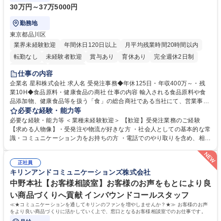
30万円～37万5000円
勤務地
東京都品川区
業界未経験歓迎
年間休日120日以上
月平均残業時間20時間以内
転勤なし
未経験者歓迎
賞与あり
育休あり
完全週休2日制
交通費支給
土日祝休み
仕事の内容
企業名 星和株式会社 求人名 受発注事務◆年休125日・年収400万～・残
業10H◆食品原料・健康食品の商社 仕事の内容 輸入される食品原料や食
品添加物、健康食品等を扱う「食」の総合商社である当社にて、営業事務
として営業サポートや書類作成、データ入力、電話対応などの業務をお任
必要な経験・能力等
せします。 ・受注／出荷指示／売上管理／仕入管理／在庫管理／お客様や
必要な経験・能力等 ＜業種未経験歓迎＞ 【歓迎】受発注業務のご経験
倉庫と電話確認など、販売に関わる事務、営業サポートをお願いします。
【求める人物像】・受発注や物流が好きな方 ・社会人としての基本的な常
・入社後は商品について覚えることから始め、先輩社員OJTと共に業務を
識・コミュニケーション力をお持ちの方 ・電話でのやり取りを含め、相手
進めて頂きます。未経験から始めた方も多数活躍中です。 [業務内容の変
の要件を正しく理解し対応できる方 ・数量・在庫・出荷数などの数値を正
更の範囲:会社の定める業務] 募集職種 受発注事務◆年休125日・年収400
確に扱う業務に抵抗がない方 ・PCを業務で日常的に使用しており、四則
万～・残業10H◆食品原料・健康食品の商社
正社員
演算ができる方 ・業務ルールや指示を理解し、行動できる方 学歴・資格
キリンアンドコミュニケーションズ株式会社
学歴：大学院 大学 短大 語学力： 資格：
中野本社【お客様相談室】お客様のお声をもとにより良
い商品づくりへ貢献 インバウンドコールスタッフ
≪★コミュニケーションを通してキリンのファンを増やしませんか？★≫ お客様のお声
をより良い商品づくりに活かしていく上で、窓口となるお客様相談室でのお仕事です。