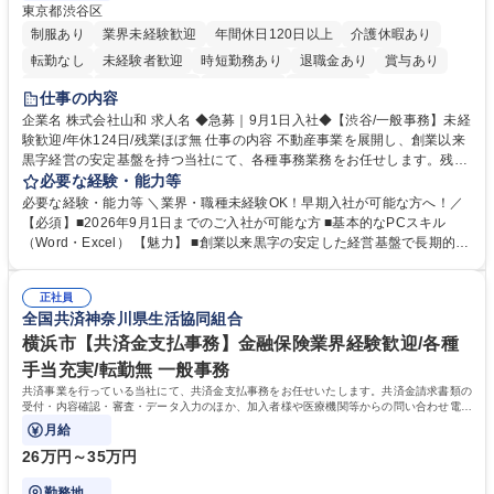
東京都渋谷区
制服あり
業界未経験歓迎
年間休日120日以上
介護休暇あり
転勤なし
未経験者歓迎
時短勤務あり
退職金あり
賞与あり
育休あり
完全週休2日制
交通費支給
土日祝休み
仕事の内容
企業名 株式会社山和 求人名 ◆急募｜9月1日入社◆【渋谷/一般事務】未経
験歓迎/年休124日/残業ほぼ無 仕事の内容 不動産事業を展開し、創業以来
黒字経営の安定基盤を持つ当社にて、各種事務業務をお任せします。残業
がほぼ発生せず、連続した日程の有給取得が可能なため、WLBを整えたい
必要な経験・能力等
方にお勧めの環境です！ 入社後はOJTを通じて丁寧に研修を行いますの
必要な経験・能力等 ＼業界・職種未経験OK！早期入社が可能な方へ！／
で、事務未経験の方でも安心して臨むことができます。 【業務詳細】■電
【必須】■2026年9月1日までのご入社が可能な方 ■基本的なPCスキル
話・来客対応 ■物件の鍵や社内の備品管理 ■データ入力や書類作成 ■契約
（Word・Excel） 【魅力】 ■創業以来黒字の安定した経営基盤で長期的に
書などのファイリング ■郵送物の仕訳・発送 など 募集職種 ◆急募｜9月1
安心して働ける環境 ■残業ほぼなしで働きやすさ抜群、プライベートとの
日入社◆【渋谷/一般事務】未経験歓迎/年休124日/残業ほぼ無
両立が可能 ■有給取得を積極的に推奨、年間10日程度の取得実績 ■1ヶ月
正社員
のOJTで業務を習得可能、未経験でもしっかりサポート 学歴・資格 学
全国共済神奈川県生活協同組合
歴：大学院 大学 高専 短大 語学力： 資格：
横浜市【共済金支払事務】金融保険業界経験歓迎/各種
手当充実/転勤無 一般事務
共済事業を行っている当社にて、共済金支払事務をお任せいたします。共済金請求書類の
受付・内容確認・審査・データ入力のほか、加入者様や医療機関等からの問い合わせ電話
対応や書類発送等を担当します。
月給
26万円～35万円
勤務地