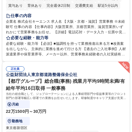
賞与あり
育休あり
完全週休2日制
交通費支給
駅近5分以内
土日祝休み
仕事の内容
企業名 株式会社キーエンス 求人名 【大阪・京都・滋賀】営業事務 ※未経
験可 仕事の内容 【仕事内容】大阪営業所、京都営業所、滋賀営業所いず
れかにて営業事務をお任せ。 【詳細】電話応対・データ入力・伝票や見積
の作成・カタログ送付・来客対応・営業所内で発生する事務業務や業務改
必要な経験・能力等
善をお任せ。 【教育制度】ご入社後、育成担当とペアになりながらOJTに
必要な経験・能力等 【必須】■協調性を持って業務推進出来る方 ■改善案
て業務を覚えていただくことが可能です。業務システムがきちんと構築さ
を出しながら、主体的に業務を進めて行ける方 【過去のご入社事例】人材
れているため、スムーズに仕事に慣れることができる環境です。また、
派遣業界や保育業界等、メーカー以外、営業事務未経験者の入社実績有
「チームで成果を出す文化」があり、良いやり方を積極的に共有しながら
【当社の事務職について】単なる事務ではなく主体性を発揮したサポート
常に改善を目指す風土のため、安心して業務に取り組んでいただけます。
により、キーエンスの付加価値向上に貢献します。ベースの定型業務に加
募集職種 【大阪・京都・滋賀】営業事務 ※未経験可
正社員
えて、お客様や社員の状況に合わせ、能動的なサポート、改善の動きも期
公益財団法人東京都道路整備保全公社
待され。組織を支えるスペシャリストとして、チームに貢献し、結果的に
社員から頼られる存在になることができます。平均19:30の退勤以降の業
【都庁グループ】総合職(事務) 残業月平均9時間未満/有
務の持ち帰りも禁止されており、メリハリのある働き方となります。 学
給年平均16日取得 一般事務
歴・資格 学歴：大学院 大学 高専 短大 語学力： 資格：
当社の総合職として、ジョブローテーションによる人事経理部門や収益事業等のフロント
部門の部署等幅広い部署での業務をお任せいたします。研修制度やキャリア支援が充実し
ております！ ※下記業務詳細
月給
22万1500円～30万円
勤務地
東京都新宿区