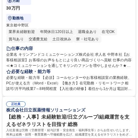
月給
30万円
勤務地
東京都中野区
業界未経験歓迎
年間休日120日以上
退職金あり
在宅OK
賞与あり
交通費支給
土日祝休み
寮・社宅あり
仕事の内容
企業名 キリンアンドコミュニケーションズ株式会社 求人名 中野本社【お
客様相談室】お客様のお声をもとにより良い商品づくりへ貢献 仕事の内容
≪★コミュニケーションを通してキリンのファンを増やしませんか？★≫
お客様のお声をより良い商品づくりに活かしていく上で、窓口となるお客
必要な経験・能力等
様相談室でのお仕事です。 日々お客様からいただくキリングループへのご
必要な経験・能力等 【必須】コールセンターやお客様相談室の業務経験、
意見を、企業活動に活かしています。お客様からの声に迅速かつ誠意をも
PCが使える方（Word・Excel）【働き方】在宅勤務・リモートワーク相
って対応、情報提供するとともにグループ内活動に反映しています。 【具
談可/月平均残業7～8時間程度 【入社後の研修】着任から1か月は電話対応
体的には】電話応対、メール、お手紙対応、ご指摘品調査報告書作成、有
のOJTを中心に実施し、電話対応に慣れた段階でメール・手紙のOJTを実
人チャットボット対応など。 【1日の対応件数】■電話：月間一人当たり
施する予定です。独り立ち以降もしっかりフォローする体制を整えていま
平均100件前後■メール・手紙：同上40件前後 募集職種 中野本社【お客様
正社員
すのでご安心ください。 【当社について】キリングループの広報機能を担
株式会社日立医薬情報ソリューションズ
相談室】お客様のお声をもとにより良い商品づくりへ貢献
う会社として、お客様との出会いを大切にし、磨き上げたホスピタリティ
を込めてコミュニケーションをとりながら広報関連業務を行っておりま
【総務・人事】未経験歓迎/日立グループ/組織運営を支
す。 学歴・資格 学歴：大学院 大学 高専 短大 専修学校 高校 語学力： 資
えるゼネラリストを目指す 総務
格：
入社直後は労務（労務管理・給与計算・安全衛生・福利厚生等）からお任せいたします。
将来は総務・採用・教育業務へ守備範囲を広げ、組織運営を支えるゼネラリストをめざせ