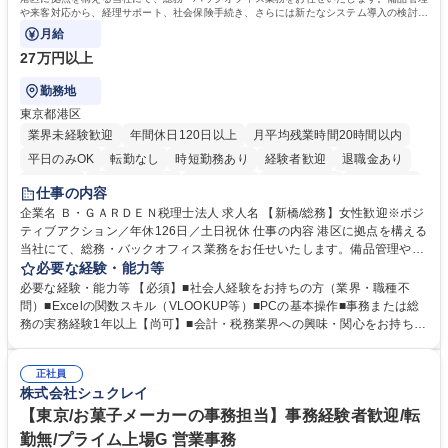
や来客対応から、経理サポート、社会保険手続き、さらには新たなシステム導入の検討ま
で、幅広く組織を支える役割です。
月給
27万円以上
勤務地
東京都港区
業界未経験歓迎
年間休日120日以上
月平均残業時間20時間以内
平日のみOK
転勤なし
時短勤務あり
経験者歓迎
退職金あり
賞与あり
完全週休2日制
交通費支給
駅近5分以内
土日祝休み
仕事の内容
服装自由
企業名 Ｂ・ＧＡＲＤＥＮ税理士法人 求人名 【新橋/総務】女性歓迎※ポジ
ティブアクション／年休126日／土日祝休 仕事の内容 港区に拠点を構える
当社にて、総務・バックオフィス業務をお任せいたします。備品管理や来
客対応から、経理サポート、社会保険手続き、さらには新たなシステム導
必要な経験・能力等
入の検討まで、幅広く組織を支える役割です。 ■備品発注・在庫管理、郵
必要な経験・能力等 【必須】■社会人経験をお持ちの方（業界・職種不
送物対応、電話・来客対応 ■金融機関への外出業務（入出金管理補助）、
問）■Excelの関数スキル（VLOOKUP等）■PCの基本操作■事務または総
福利厚生・社内イベントの運営管理 ■社内ルールの整備、職場環境の改善
務の実務経験1年以上【尚可】■会計・税務業界への興味・関心をお持ちの
提案、備品選定 ■請求書発行・管理等の経理サポート、社会保険関連の書
方 【求める人物像】 ■自ら課題を見つけ改善提案ができる主体性のある方
類手続き ■税理士業務の補助（書類作成・データ入力支援） ■ITツールや
■周囲と円滑に連携し、柔軟な対応ができる方。 【女性歓迎！】※ポジテ
社内新システムの導入検討・比較検証 募集職種 【新橋/総務】女性歓迎※
正社員
ィブアクション 学歴・資格 学歴：大学院 大学 高専 短大 専修学校 高校 語
株式会社シュクレイ
ポジティブアクション／年休126日／土日祝休
学力： 資格：
【東京/お菓子メーカーの事務担当】事務経験者歓迎/転
勤無/プライム上場G 営業事務