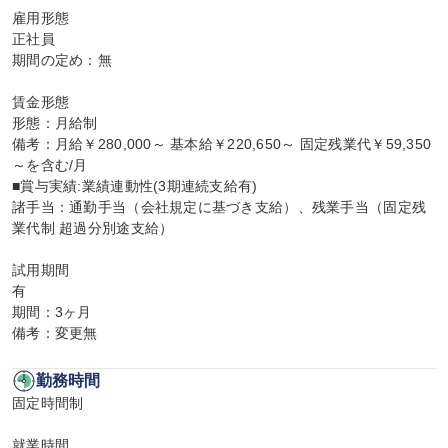
雇用形態

正社員

期間の定め：無

賃金形態

形態：月給制

備考：月給￥280,000～ 基本給￥220,650～ 固定残業代￥59,350
～を含む/月

■賞与実績:業績連動性(3期連続支給有)

諸手当：通勤手当（会社規定に基づき支給）、残業手当（固定残
業代制 超過分別途支給）

試用期間

有

期間：3ヶ月

備考：変更無
勤務時間
固定時間制

就業時間
