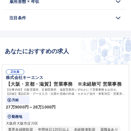
雇用形態 × 年収
注目条件
あなたにおすすめの求人
正社員
株式会社キーエンス
【大阪・京都・滋賀】営業事務 ※未経験可 営業事務
【仕事内容】大阪営業所、京都営業所、滋賀営業所いずれかにて営業事務をお任せ。
【詳細】電話応対・データ入力・伝票や見積の作成・カタログ送付・来客対応・営業所内
で発生する事務業務や業務改善をお任せ。
月給
27万9000円～28万1000円
勤務地
大阪府大阪市淀川区
業界未経験歓迎
年間休日120日以上
未経験者歓迎
退職金あり