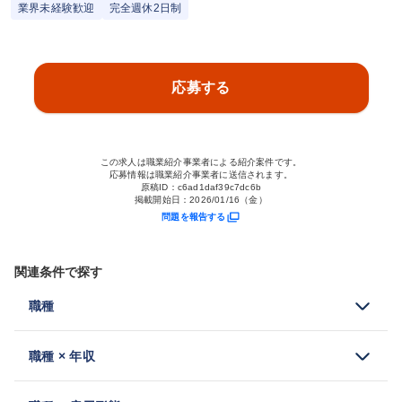
業界未経験歓迎
完全週休2日制
応募する
この求人は職業紹介事業者による紹介案件です。
応募情報は職業紹介事業者に送信されます。
原稿ID：
c6ad1daf39c7dc6b
掲載開始日：
2026/01/16（金）
問題を報告する
関連条件で探す
職種
職種 × 年収