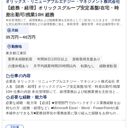
オリックス・リニューアブルエナジー・マネジメント株式会社
を一律支給！ ■管理業務主任者資格取得後には50,000円/月の手当あり！
学歴・資格 学歴：大学院 大学 高専 短大 専修学校 高校 語学力： 資格：第
【総務・経理】オリックスグループ安定基盤/在宅・時
一種運転免許普通自動車
差出勤可/残業10H 総務
本社管理部にて、経理業務および総務業務を主担当としてご担当いただきます。 日常的
な支払処理や決算業務などの経理業務に加え、車両管理・書類管理・本社設備管理や安全
対策など幅広い総務業務もお任せします。
月給
35万円～40万円
勤務地
東京都江東区
業界未経験歓迎
年間休日120日以上
資格取得支援あり
介護休暇あり
月平均残業時間20時間以内
転勤なし
経験者歓迎
研修あり
在宅OK
賞与あり
完全週休2日制
交通費支給
仕事の内容
駅近5分以内
資格取得手当あり
土日祝休み
企業名 オリックス・リニューアブルエナジー・マネジメント株式会社 求
人名 【総務・経理】オリックスグループ安定基盤/在宅・時差出勤可/残業
10H 仕事の内容 本社管理部にて、経理業務および総務業務を主担当とし
てご担当いただきます。 日常的な支払処理や決算業務などの経理業務に加
必要な経験・能力等
え、車両管理・書類管理・本社設備管理や安全対策など幅広い総務業務も
必要な経験・能力等 【必須】■管理部門でのバックオフィス業務経験をお
お任せします。 業務効率化や業務改善の提案・推進にも積極的に取り組ん
持ちの方（総務・経理など）■Microsoft Excel・Word・PowerPointの基
でいただくことを期待しています。 【総務】※実務業務における業務改善
本操作ができる方■業務効率化や業務改善に取り組んだ経験をお持ちの方
など期待 ■車両管理(社有車の管理、リース・保険手続き等)■各種書類管理
【このような方はぜひご応募ください】★社内外と円滑なコミュニケーシ
(契約書、社内文書のファイリング・保管)■本社設備管理(オフィス備品・
ョンが取れる方★主体的に業務へ取り組み、向上心を持って仕事に取り組
設備の保守点検、発注)■安全健康管理(オフィス内の安全衛生管理、BCP
正社員