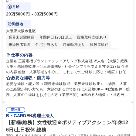
は＞
月給
29万5000円～33万5000円
勤務地
大阪府大阪市北区
業界未経験歓迎
年間休日120日以上
資格取得支援あり
未経験者歓迎
住宅手当あり
時短勤務あり
経験者歓迎
退職金あり
在宅OK
賞与あり
完全週休2日制
交通費支給
仕事の内容
駅近5分以内
土日祝休み
服装自由
寮・社宅あり
食事補助あり
企業名 三菱電機プラントエンジニアリング株式会社 求人名 【大阪】総務
人事＜未経験歓迎＞◇三菱電機G・社会インフラを支える/年休127日 仕事
の内容 総務・人事領域を中心に、これまでのご経験に応じて幅広くお任せ
します。 ＜具体的には＞ ・総務/人事労務（給与・社保・勤怠管理など）
必要な経験・能力等
・採用・教育研修 ・福利厚生運用 など ※基本的には事務所勤務ですが、
必要な経験・能力等 ＜職種未経験歓迎・業界未経験歓迎＞ ～総務、人事
採用や教育等の業務内容により、関西圏以外への日帰り・宿泊を伴う国内
のご経験が無い方でも、意欲のある方であれば未経験OK～ ■歓迎条件：総
出張もございます。 ※担当業務を持ちつつ、お互いに助け合いながら、総
務、人事のご経験をお持ちの方（業界不問） ■求める人物像：・社内外の
務部という組織として協力しながら進める体制です。 募集職種 【大阪】
関係各部門との調整を率先して行い、業務を円滑に遂行できる協調性やコ
総務人事＜未経験歓迎＞◇三菱電機G・社会インフラを支える/年休127日
ミュニケーション能力を持っている方 ・人事総務領域に興味がありゼネラ
正社員
リスト志向をお持ちの方 学歴・資格 学歴：大学院 大学 語学力： 資格：
B・GARDEN税理士法人
【新橋/総務】女性歓迎※ポジティブアクション/年休12
6日/土日祝休 総務
港区に拠点を構える当社にて、総務・バックオフィス業務をお任せいたします。備品管理