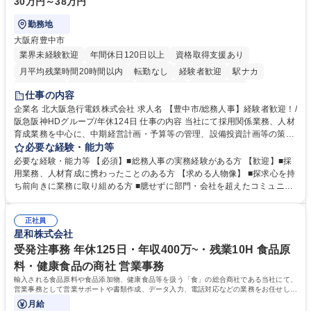
30万円～38万円
勤務地
大阪府豊中市
業界未経験歓迎
年間休日120日以上
資格取得支援あり
月平均残業時間20時間以内
転勤なし
経験者歓迎
駅ナカ
退職金あり
完全週休2日制
交通費支給
駅近5分以内
仕事の内容
土日祝休み
服装自由
昼食補助あり
食事補助あり
企業名 北大阪急行電鉄株式会社 求人名 【豊中市/総務人事】経験者歓迎！/
阪急阪神HDグループ/年休124日 仕事の内容 当社にて採用関係業務、人材
育成業務を中心に、中期経営計画・予算等の管理、設備投資計画等の策
定、さらに社内の重要会議の運営等、経営の根幹となる幅広い総務人事業
必要な経験・能力等
務全般を担当していただきます。 【主な業務内容】 ■採用関係業務および
必要な経験・能力等 【必須】■総務人事の実務経験がある方 【歓迎】■採
人材育成(社員研修)業務の推進 ■中期経営計画および予算等の管理 ■設備
用業務、人材育成に携わったことのある方 【求める人物像】 ■探求心を持
投資計画等の策定 ■社内の重要会議の運営 ■その他総務人事業務全般 【入
ち前向きに業務に取り組める方 ■臆せずに部門・会社を超えたコミュニケ
社後】入社後は採用や育成をメインに担当し将来的には経営根幹に関わる
ーションの取れる方 ■自分で考えて行動のできる方 ■第二の創業期を迎え
総務人事業務全般へ幅広く従事していただきます。 募集職種 【豊中市/総
る当社で組織の次代を担うネクスト人材として長期的に成長したい方 ■周
務人事】経験者歓迎！/阪急阪神HDグループ/年休124日
正社員
囲のメンバーと協調しつつ主体性を持って能動的に業務を推進できる方 学
星和株式会社
歴・資格 学歴：大学院 大学 高専 短大 専修学校 高校 語学力： 資格：
受発注事務 年休125日・年収400万~・残業10H 食品原
料・健康食品の商社 営業事務
輸入される食品原料や食品添加物、健康食品等を扱う「食」の総合商社である当社にて、
営業事務として営業サポートや書類作成、データ入力、電話対応などの業務をお任せしま
す。
月給