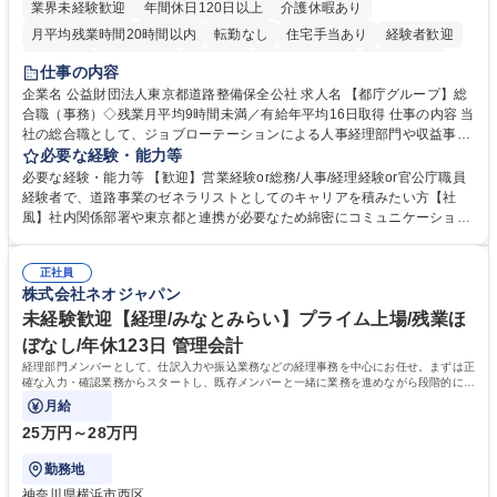
業界未経験歓迎
年間休日120日以上
介護休暇あり
月平均残業時間20時間以内
転勤なし
住宅手当あり
経験者歓迎
研修あり
退職金あり
賞与あり
完全週休2日制
交通費支給
仕事の内容
駅近5分以内
資格取得手当あり
食事補助あり
企業名 公益財団法人東京都道路整備保全公社 求人名 【都庁グループ】総
合職（事務）◇残業月平均9時間未満／有給年平均16日取得 仕事の内容 当
社の総合職として、ジョブローテーションによる人事経理部門や収益事業
等のフロント部門の部署等幅広い部署での業務をお任せいたします。研修
必要な経験・能力等
制度やキャリア支援が充実しております！ ※下記業務詳細 【業務詳細】■
必要な経験・能力等 【歓迎】営業経験or総務/人事/経理経験or官公庁職員
管理部門：広報、人事、経理など当公社の運営に係る管理業務 ■収益部
経験者で、道路事業のゼネラリストとしてのキャリアを積みたい方【社
門：駐車場の新規開拓、管理運営、新宿駅西口広場の「イベントコーナ
風】社内関係部署や東京都と連携が必要なため綿密にコミュニケーション
ー」などの管理運営 ■道路部門：整備の急がれる骨格幹線道路や木造住宅
を図っています。 【業務の魅力】■幅広く携われる：総合職（事務）で
密集地域の特定整備路線の用地取得、道路に関する普及啓発事業、都内の
は、駐車場の管理運営や道路用地の取得、公益財団法人の中枢を担う管理
道路施設や道路工事現場の見学ツアー事業 ※入社後は上記いずれかの部門
正社員
部門など多岐に渡る業務を経験できます。 ■様々なプロジェクト：駐車場
株式会社ネオジャパン
へ配属。※業務内容変更の範囲：会社の定める業務 募集職種 【都庁グル
事業の他、新宿駅西口広場内に設置された照明を兼ねた広告「ブライトサ
ープ】総合職（事務）◇残業月平均9時間未満／有給年平均16日取得
イン」の管理運営を行うなど、事業収益を生み出す活動を積極的に行って
未経験歓迎【経理/みなとみらい】プライム上場/残業ほ
います。 学歴・資格 学歴：大学院 大学 高専 短大 専修学校 高校 語学力：
ぼなし/年休123日 管理会計
資格：
経理部門メンバーとして、仕訳入力や振込業務などの経理事務を中心にお任せ。まずは正
確な入力・確認業務からスタートし、既存メンバーと一緒に業務を進めながら段階的に経
理知識を身につけていただきます。
月給
25万円～28万円
勤務地
神奈川県横浜市西区