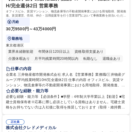
キャリアを築きたい」という前向きな意欲と挑戦を全力で応援します。 学
H/完全週休2日 営業事務
歴・資格 学歴：大学院 大学 高専 短大 専修学校 高校 語学力： 資格：日商
オフィスビル、賃貸マンション、物流倉庫等の不動産開発事業における用地取得、開発推
簿記検定1級 日商簿記検定2級 日商簿記検定3級
進、賃貸運営、売却、仲介・活用提案等を行う営業部門において事務業務を担当いただき
ます。
月給
30万9500円～43万4000円
勤務地
東京都港区
業界未経験歓迎
年間休日120日以上
資格取得支援あり
介護休暇あり
月平均残業時間20時間以内
転勤なし
退職金あり
在宅OK
賞与あり
育休あり
完全週休2日制
交通費支給
仕事の内容
駅近5分以内
土日祝休み
寮・社宅あり
企業名 三井物産都市開発株式会社 求人名 【営業事務】業務職/三井物産グ
ループ/平均残業時間10H/完全週休2日 仕事の内容 オフィスビル、賃貸マ
ンション、物流倉庫等の不動産開発事業における用地取得、開発推進、賃
貸運営、売却、仲介・活用提案等を行う営業部門において事務業務を担当
必要な経験・能力等
いただきます。 【詳細】・契約書管理、契約書製本、捺印対応、ファイリ
必要な経験・能力等 【必須条件】■学歴：4年制大学卒業以上【歓迎】■宅
ング、登記簿取得、調書取得・支払業務（各種費用支払、支払管理、請
建士資格保有者※応募に際し必須としている資格はありません。宅建士資
求・支払データ登録、取引先マスター申請対応）・予算作成及び予実管
格をお持ちでない方は入社後に取得を推奨しております（取得・維持費用
理・各種稟議書、報告書作成業務・各種台帳管理、交際費・会議費支払報
の一部補助あり） 【求める人物像】 ・向学心豊かで、主体的に行動でき
告書作成及び月次管理・部内総務庶務全般 など※※配属先によっては上記
る方。 ・社内外の多様な関係者と協調して業務を進められるコミュニケー
の他に担当頂く業務が発生する場合があります。 募集職種 【営業事務】
正社員
ション力がある方。 ・チャレンジを厭わず、粘り強く業務に取り組める
株式会社クレドメディカル
業務職/三井物産グループ/平均残業時間10H/完全週休2日
方。多様な関係者と謙虚に信頼関係を構築でき、期限を意識したスケジュ