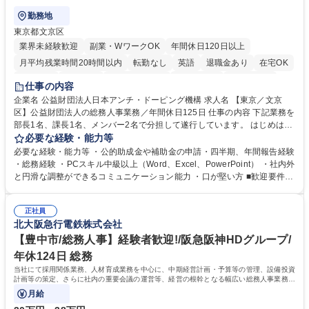
勤務地
東京都文京区
業界未経験歓迎
副業・WワークOK
年間休日120日以上
月平均残業時間20時間以内
転勤なし
英語
退職金あり
在宅OK
賞与あり
育休あり
完全週休2日制
交通費支給
土日祝休み
仕事の内容
食事補助あり
企業名 公益財団法人日本アンチ・ドーピング機構 求人名 【東京／文京
区】公益財団法人の総務人事業務／年間休日125日 仕事の内容 下記業務を
部長1名、課長1名、メンバー2名で分担して遂行しています。 はじめは担
当者として業務を覚えていただき、ゆくゆくはリーダーやマネージャーポ
必要な経験・能力等
ジションとして活躍いただくことを期待しています。 【総務・人事グルー
必要な経験・能力等 ・公的助成金や補助金の申請・四半期、年間報告経験
プの業務内容】 ・人事制度関連 ・採用活動 ・教育研修の企画、実行 ・勤
・総務経験 ・PCスキル中級以上（Word、Excel、PowerPoint） ・社内外
怠管理 ・官公庁への各種提出 ・法定の会議運営（評議員会、理事会） ・
と円滑な調整ができるコミュニケーション能力 ・口が堅い方 ■歓迎要件
コンプライアンス ・内部規程やルールの管理、整備、文書管理 ・契約関
・採用業務経験 ・英語に抵抗がない方 ・営業経験 学歴・資格 学歴：大学
連 ・衛生管理 ・防災関連・公的助成金の管理・オフィス、ファシリティ
院 大学 高専 短大 専修学校 高校 語学力： 資格：
管理 ・福利厚生関連 ・職員からの問合せ、相談対応 ・その他日常の総務
正社員
北大阪急行電鉄株式会社
業務全般 募集職種 【東京／文京区】公益財団法人の総務人事業務／年間
休日125日
【豊中市/総務人事】経験者歓迎!/阪急阪神HDグループ/
年休124日 総務
当社にて採用関係業務、人材育成業務を中心に、中期経営計画・予算等の管理、設備投資
計画等の策定、さらに社内の重要会議の運営等、経営の根幹となる幅広い総務人事業務全
般を担当していただきます。
月給