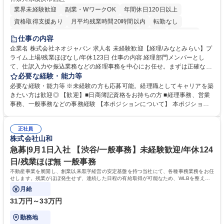
業界未経験歓迎
副業・WワークOK
年間休日120日以上
資格取得支援あり
月平均残業時間20時間以内
転勤なし
未経験者歓迎
時短勤務あり
退職金あり
在宅OK
賞与あり
仕事の内容
完全週休2日制
交通費支給
駅近5分以内
土日祝休み
服装自由
企業名 株式会社ネオジャパン 求人名 未経験歓迎【経理/みなとみらい】プ
ライム上場/残業ほぼなし/年休123日 仕事の内容 経理部門メンバーとし
寮・社宅あり
て、仕訳入力や振込業務などの経理事務を中心にお任せ。まずは正確な入
力・確認業務からスタートし、既存メンバーと一緒に業務を進めながら段
必要な経験・能力等
階的に経理知識を身につけていただきます。 【具体的には】 ■社内稟議に
必要な経験・能力等 ※未経験の方も応募可能。経理職としてキャリアを築
基づく仕訳入力 ■月末の振込業務 ■明細作成 ■伝票処理、記帳業務 ■既存
きたい方は歓迎◎ 【歓迎】■日商簿記資格をお持ちの方 ■経理事務、営業
メンバーの業務サポート 【将来的には】 ■月次決算補助 ■四半期・年次決
事務、一般事務などの事務経験 【本ポジションについて】 本ポジション
算補助 ■有価証券報告書など開示資料作成補助 ■海外子会社を含む連結決
の魅力は、プライム上場企業の経理部門で、未経験から経理キャリアをス
算補助 ※3～5年程度を目安に、徐々に決算業務へ業務範囲を広げていく
タートできる点です。まずは仕訳入力や振込業務など基礎的な業務から担
想定です。 募集職種 未経験歓迎【経理/みなとみらい】プライム上場/残業
正社員
当し、3～5年をかけて月次決算・四半期決算・開示資料作成補助などへス
株式会社山和
ほぼなし/年休123日
テップアップできます。また、残業は通常月ほぼなく、決算月でも10時間
未満のため、無理なく経理として専門性を身につけられる環境です。 学
急募|9月1日入社 【渋谷/一般事務】未経験歓迎/年休124
歴・資格 学歴：大学院 大学 高専 短大 専修学校 高校 語学力： 資格：日商
日/残業ほぼ無 一般事務
簿記検定1級 日商簿記検定2級
不動産事業を展開し、創業以来黒字経営の安定基盤を持つ当社にて、各種事務業務をお任
せします。残業がほぼ発生せず、連続した日程の有給取得が可能なため、WLBを整えた
い方にお勧めの環境です！
月給
31万円～33万円
勤務地