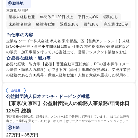
勤務地
東京都品川区
業界未経験歓迎
年間休日120日以上
平日のみOK
転勤なし
未経験者歓迎
経験者歓迎
退職金あり
賞与あり
完全週休2日制
交通費支給
駅近5分以内
土日祝休み
仕事の内容
企業名 ソーゴー株式会社 求人名 東京都品川区【営業アシスタント】未経
験OK◆受発注・事務◆年間休日130日 仕事の内容 樹脂板や建築資材など
の販売・加工事業を行っている当社にて、営業アシスタント業務をお任せ
いたします。注文対応やWebデータの出力、各所への発注・加工依頼のほ
必要な経験・能力等
か、電話・メール対応等の事務業務を担当します。 ■受注・発注業務：FA
必要な経験・能力等 【必須】普通自動車運転免許、PCの基本操作（メー
Xによる注文対応、Web発注データのプリントアウト、各仕入先・協力会
ル送信・簡単入力程度）ができる方【尚可】事務の実務経験、受発注業務
社への発注および加工依頼等 ■納品書・請求書の作成および発送手配 ■商
の経験のある方★業界・職種未経験歓迎！人柄と意欲を重視した採用を行
品手配・在庫確認・納期調整 ■電話・メールでの問い合わせ対応および付
っています。 【要件】未経験歓迎！未経験からスタートして長く勤務する
随する事務全般 ※高度なPCスキルは不要です。【業務内容の変更範囲】
社員が多数在籍しています。 【求める人物像】納期優先の業界のため状況
当社の指定する業務 募集職種 東京都品川区【営業アシスタント】未経験O
正社員
変化に臨機応変かつ柔軟に対応できる方、約束を守り正確に作業を進めら
公益財団法人日本アンチ・ドーピング機構
K◆受発注・事務◆年間休日130日
れる方を求めています。高度なPCスキルや関数知識は一切不要です。丁
寧な指導体制が整っているため、安心してお仕事をスタートしていただけ
【東京/文京区】公益財団法人の総務人事業務/年間休日
ます。 学歴・資格 学歴：大学院 大学 高専 短大 専修学校 高校 語学力：
125日 総務
資格：
下記業務を部長1名、課長1名、メンバー2名で分担して遂行しています。 はじめは担当
者として業務を覚えていただき、ゆくゆくはリーダーやマネージャーポジションとして活
躍いただくことを期待しています。
月給
27万円～35万円