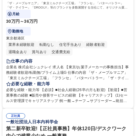
「ザ・メープルマニア」「東京ミルクチーズ工場」「フランセ」「バターバトラー」
「ザ・テイラー」「DROOLY」等のブランドを多数展開する当社にて、オリジナル菓子
ブランド商品の事務業務をお任せいたします。
月給
30万円～36万円
勤務地
東京都港区
業界未経験歓迎
転勤なし
住宅手当あり
経験者歓迎
退職金あり
賞与あり
交通費支給
仕事の内容
企業名 株式会社シュクレイ 求人名 【東京/お菓子メーカーの事務担当】事
務経験者歓迎/転勤無/プライム上場G 仕事の内容 「ザ・メープルマニア」
「東京ミルクチーズ工場」「フランセ」「バターバトラー」「ザ・テイラ
ー」「DROOLY」等のブランドを多数展開する当社にて、オリジナル菓子
必要な経験・能力等
ブランド商品の事務業務をお任せいたします。 【具体的な業務内容】 ■店
必要な経験・能力等 【必須】■社会人経験(26卒の方も歓迎) 【歓迎】■営
舗からの発注受付/PC入力業務 ■受電対応(社内/社外) ■商品のマスター登
業事務の経験 ■販売や接客サービスの経験 【キャリアステップ】 (1)セー
録 ■日々の売上抽出・報告 ■提携企業への書類送付業務 ■契約書管理業務
ルス管理課でキャリアステップ 例:一般→チーフ→サブリーダー→統括リ
■ホームページへの問い合わせ対応 など 募集職種 【東京/お菓子メーカー
ーダー→マネージャー (2)他ポジションへのキャリアも可能 ※過去、未経
の事務担当】事務経験者歓迎/転勤無/プライム上場G
験で経営管理部内で経理へ異動した方もいらっしゃいます。年3回の面談
正社員
や個別面談を通してご自身のキャリアと向き合っていただき、会社として
一般社団法人日本内科学会
もバックアップしていきます。 学歴・資格 学歴：大学院 大学 高専 短大
専修学校 高校 語学力： 資格：
第二新卒歓迎!【正社員事務】年休120日/デスクワーク
中心で残業少なめ 一般事務