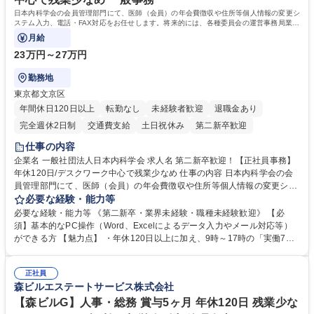
日本内科学会の会員管理部門にて、医師（会員）の年会費徴収や住所等個人情報の変更シ
ステム入力、電話・FAX対応をお任せします。将来的には、各種委員会の運営事務局業務
などにも幅広く携わっていただきます。
月給
23万円～27万円
勤務地
東京都文京区
年間休日120日以上
転勤なし
未経験者歓迎
退職金あり
完全週休2日制
交通費支給
土日祝休み
第二新卒歓迎
仕事の内容
企業名 一般社団法人日本内科学会 求人名 第二新卒歓迎！【正社員事務】
年休120日/デスクワーク中心で残業少なめ 仕事の内容 日本内科学会の会
員管理部門にて、医師（会員）の年会費徴収や住所等個人情報の変更シス
テム入力、電話・FAX対応をお任せします。将来的には、各種委員会の運
必要な経験・能力等
営事務局業務などにも幅広く携わっていただきます。 【会員管理・データ
必要な経験・能力等 《第二新卒・業界未経験・職種未経験歓迎》 【必
入力業務】 ・医師（会員）の住所変更、個人情報のシステム登録・更新
須】基本的なPC操作（Word、Excelによるデータ入力やメール対応等）
・年会費の徴収管理や入金データの照合確認 【問い合わせ対応】 ・会員
ができる方 【魅力点】 ・年休120日以上に加え、9時～17時の「実働7時
（医師）からの電話、FAX、ネット申請に伴う相談受付 ・複雑な案件のへ
間勤務」で残業も少なくワークライフバランスは抜群です。 【将来的な業
のエスカレーション・連携対応 募集職種 第二新卒歓迎！【正社員事務】
務（各種委員会運営）】 ・学会内における各種委員会のスケジュール調
年休120日/デスクワーク中心で残業少なめ
正社員
整、資料作成、当日の運営サポート 学歴・資格 学歴：大学院 大学 語学
森ビルエステートサービス株式会社
力： 資格：
【森ビルG】人事・総務 賞与5ヶ月 年休120日 残業少な