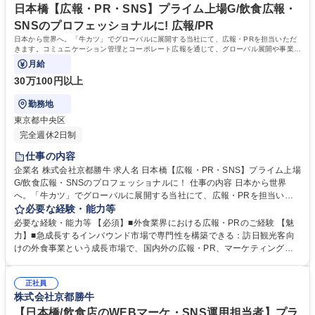
日本橋【広報・PR・SNS】プライム上場G/飲食広報・
SNSのプロフェッショナルに! 広報/PR
日本から世界へ。「牛カツ」でグローバルに展開する当社にて、広報・PRを担当いただ
きます。コミュニケーション管理とコーポレート広報を通じて、グローバル展開や事業成
長を推進していただきます！
月給
30万100円以上
勤務地
東京都中央区
完全週休2日制
仕事の内容
企業名 株式会社京都勝牛 求人名 日本橋【広報・PR・SNS】プライム上場
G/飲食広報・SNSのプロフェッショナルに！ 仕事の内容 日本から世界
へ。「牛カツ」でグローバルに展開する当社にて、広報・PRを担当いた
だきます。コミュニケーション管理とコーポレート広報を通じて、グロー
必要な経験・能力等
バル展開や事業成長を推進していただきます！ 【詳細】■コミュニケーシ
必要な経験・能力等 【必須】■外食業界における広報・PRのご経験 【魅
ョン管理：CI,BI,VI策定、管理 リスクマネジメント 等 ■コーポレート広
力】■急成長するインバウンド市場で専門性を構築できる：訪日観光客向
報：プレスリリース配信 取材対応（主にToB関連） 等 【期待】マーケテ
けの外食事業という成長市場で、国内外の広報・PR、マーケティング施
ィング部の一員として、ブランドの方向性検討や実行、SNS運用にも関わ
策に携わることができます。 ■幅広いマーケティング手法を経験できる：
り、社外とのコミュニケーション管理を担当いただきます！ 募集職種 日
広報だけに留まらず、SNS、グルメサイト、インフルエンサーマーケティ
本橋【広報・PR・SNS】プライム上場G/飲食広報・SNSのプロフェッシ
正社員
ングなど、多様な手法を組み合わせた戦略立案が可能です。 学歴・資格
株式会社京都勝牛
ョナルに！
学歴：大学院 大学 高専 短大 専修学校 高校 語学力： 資格：
【日本橋/飲食店のWEBマーケ・SNS運用担当者】プラ