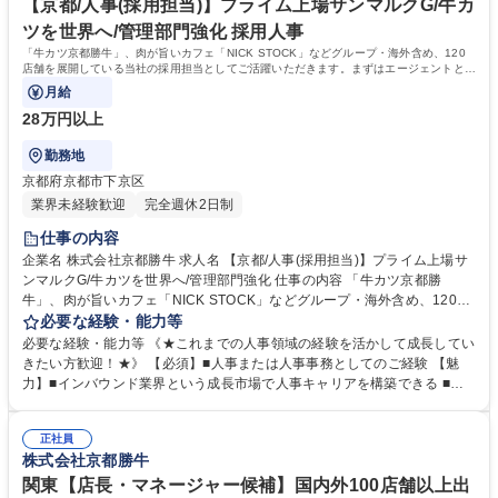
短大 専修学校 高校 語学力： 資格：
【京都/人事(採用担当)】プライム上場サンマルクG/牛カ
ツを世界へ/管理部門強化 採用人事
「牛カツ京都勝牛」、肉が旨いカフェ「NICK STOCK」などグループ・海外含め、120
店舗を展開している当社の採用担当としてご活躍いただきます。まずはエージェントとの
連絡など事務的な業務から担当いただきます。
月給
28万円以上
勤務地
京都府京都市下京区
業界未経験歓迎
完全週休2日制
仕事の内容
企業名 株式会社京都勝牛 求人名 【京都/人事(採用担当)】プライム上場サ
ンマルクG/牛カツを世界へ/管理部門強化 仕事の内容 「牛カツ京都勝
牛」、肉が旨いカフェ「NICK STOCK」などグループ・海外含め、120店
舗を展開している当社の採用担当としてご活躍いただきます。まずはエー
必要な経験・能力等
ジェントとの連絡など事務的な業務から担当いただきます。 【詳細】■新
必要な経験・能力等 《★これまでの人事領域の経験を活かして成長してい
卒・中途・アルバイト、海外人材の採用業務 ■学生や社会人求職者（いず
きたい方歓迎！★》 【必須】■人事または人事事務としてのご経験 【魅
れも外国籍の方を含む）、学校、人材業者など、様々な方に働きかけなが
力】■インバウンド業界という成長市場で人事キャリアを構築できる ■新
ら、自社の魅力を知っていただき、採用につなげていきます。 採用活動に
卒から外国籍まで多様な採用領域に携われる ■サンマルクホールディング
は、労務知識も必要であることから、将来的に活かせる知識をたくさん身
スのグループ企業としての安定基盤 【キャリアプラン】ゆくゆくは能力に
に付けることができる仕事です。 募集職種 【京都/人事(採用担当)】プラ
正社員
応じて人事業務の給与計算や労務業務などのお仕事や、採用計画などのよ
株式会社京都勝牛
イム上場サンマルクG/牛カツを世界へ/管理部門強化
り高い役割を担うことも可能です！ 学歴・資格 学歴：大学院 大学 高専 短
大 専修学校 高校 語学力： 資格：
関東【店長・マネージャー候補】国内外100店舗以上出