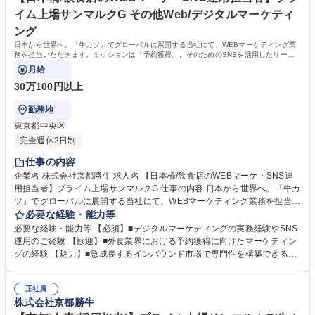
イム上場サンマルクG その他Web/デジタルマーケティ
ング
日本から世界へ。「牛カツ」でグローバルに展開する当社にて、WEBマーケティング業
務を担当いただきます。ミッションは「予約獲得」。そのためのSNSを活用したリード
獲得やデジタルな分析業務を担当します。
月給
30万100円以上
勤務地
東京都中央区
完全週休2日制
仕事の内容
企業名 株式会社京都勝牛 求人名 【日本橋/飲食店のWEBマーケ・SNS運
用担当者】プライム上場サンマルクG 仕事の内容 日本から世界へ。「牛カ
ツ」でグローバルに展開する当社にて、WEBマーケティング業務を担当い
ただきます。ミッションは「予約獲得」。そのためのSNSを活用したリー
必要な経験・能力等
ド獲得やデジタルな分析業務を担当します。 【詳細】■グルメサイト(食べ
必要な経験・能力等 【必須】■デジタルマーケティングの実務経験やSNS
ログ、ホットペッパー等)を通じた予約獲得施策の立案・実行 ■SNS運用に
運用のご経験 【歓迎】■外食業界における予約獲得に向けたマーケティン
よる認知度向上とリード獲得 ■オウンドメディアとペイドメディアの戦略
グの経験 【魅力】■急成長するインバウンド市場で専門性を構築できる：
的な使い分け(上長サポート) ■国内外のインフルエンサーとの連携による
訪日観光客向けの外食事業という成長市場で、国内外のマーケティング施
ブランディング ■外部コンサルタントと連携した施策推進 募集職種 【日
策に携わることができます。 ■幅広いマーケティング手法を経験できる：
本橋/飲食店のWEBマーケ・SNS運用担当者】プライム上場サンマルクG
正社員
SNS、グルメサイト、インフルエンサーマーケティングなど、多様な手法
株式会社京都勝牛
を組み合わせた戦略立案が可能です。 学歴・資格 学歴：大学院 大学 高専