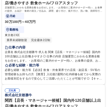
店/働きやすさ 飲食ホール/フロアスタッフ
店舗運営にかかわる業務全般をお任せします。・お客様のご案内やオーダー伺い、お食事
の提供、お会計・食材の発注／仕込み、調理、盛り付け、後片付け、洗い物、清掃等行っ
ていただきます。
月給
30万100円～40万円
勤務地
東京都23区
業界未経験歓迎
完全週休2日制
仕事の内容
企業名 株式会社京都勝牛 求人名 関東【店長・マネージャー候補】国内外
100店舗以上出店/働きやすさ◎ 仕事の内容 店舗運営にかかわる業務全般
をお任せします。・お客様のご案内やオーダー伺い、お食事の提供、お会
計・食材の発注／仕込み、調理、盛り付け、後片付け、洗い物、清掃等行
必要な経験・能力等
っていただきます。 【具体的な業務内容】※変更の範囲：当社業務全般 ■
必要な経験・能力等 【必須】飲食・外食業界での店長・副店長・SV等の
お客様のご案内やオーダー伺い、お食事の提供、お会計 ■食材の発注、棚
管理経験をお持ちの方 【教育】入社後2週間の社内研修を経てから実際の
卸■売上、利益管理■スタッフの採用、育成など まずは現場に慣れていく
お客様対応をするので安心してご活躍いただくことが可能です◎ 【キャリ
ことから始めましょう！慣れてきたら店長を目指して、売上などの収支管
アパス】チャレンジ精神旺盛で、真面目な方であれば誰でも活躍のチャン
理、仕入れや在庫管理、アルバイトスタッフの教育や管理などさまざまな
スをつかめます◎頑張り次第では入社3ヶ月で店長への昇格も！ 1年間で
マネジメント業務にも携わっていただきます。 募集職種 関東【店長・マ
正社員
一般社員からマネージャー代行に昇格した社員もいます。 【研修体制】外
株式会社京都勝牛
ネージャー候補】国内外100店舗以上出店/働きやすさ◎
部講師からモデルシフトの作り方等を学んだり、実務レベルの向上を目的
に様々な研修を行う機会を設けています。関東と関西で毎回20名前後が参
関西【店長・マネージャー候補】国内外120店舗以上出
加しています！ 学歴・資格 学歴：大学院 大学 高専 短大 専修学校 高校 語
店/働きやすさ 飲食ホール/フロアスタッフ