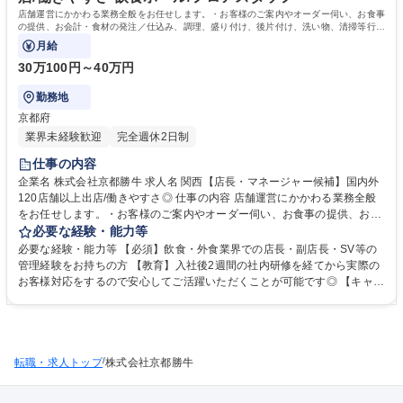
学力： 資格：
店舗運営にかかわる業務全般をお任せします。・お客様のご案内やオーダー伺い、お食事
の提供、お会計・食材の発注／仕込み、調理、盛り付け、後片付け、洗い物、清掃等行っ
ていただきます。
月給
30万100円～40万円
勤務地
京都府
業界未経験歓迎
完全週休2日制
仕事の内容
企業名 株式会社京都勝牛 求人名 関西【店長・マネージャー候補】国内外
120店舗以上出店/働きやすさ◎ 仕事の内容 店舗運営にかかわる業務全般
をお任せします。・お客様のご案内やオーダー伺い、お食事の提供、お会
計・食材の発注／仕込み、調理、盛り付け、後片付け、洗い物、清掃等行
必要な経験・能力等
っていただきます。 【具体的な業務内容】※変更の範囲：当社業務全般 ■
必要な経験・能力等 【必須】飲食・外食業界での店長・副店長・SV等の
お客様のご案内やオーダー伺い、お食事の提供、お会計 ■食材の発注、棚
管理経験をお持ちの方 【教育】入社後2週間の社内研修を経てから実際の
卸■売上、利益管理■スタッフの採用、育成など まずは現場に慣れていく
お客様対応をするので安心してご活躍いただくことが可能です◎ 【キャリ
ことから始めましょう！慣れてきたら店長を目指して、売上などの収支管
アパス】チャレンジ精神旺盛で、真面目な方であれば誰でも活躍のチャン
理、仕入れや在庫管理、アルバイトスタッフの教育や管理などさまざまな
スをつかめます◎頑張り次第では入社3ヶ月で店長への昇格も！ 1年間で
マネジメント業務にも携わっていただきます。 募集職種 関西【店長・マ
一般社員からマネージャー代行に昇格した社員もいます。 【研修体制】外
ネージャー候補】国内外120店舗以上出店/働きやすさ◎
部講師からモデルシフトの作り方等を学んだり、実務レベルの向上を目的
/
転職・求人トップ
に様々な研修を行う機会を設けています。関東と関西で毎回20名前後が参
株式会社京都勝牛
加しています！ 学歴・資格 学歴：大学院 大学 高専 短大 専修学校 高校 語
学力： 資格：