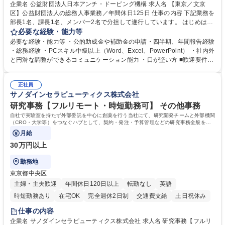
食事補助あり
企業名 公益財団法人日本アンチ・ドーピング機構 求人名 【東京／文京
区】公益財団法人の総務人事業務／年間休日125日 仕事の内容 下記業務を
部長1名、課長1名、メンバー2名で分担して遂行しています。 はじめは担
当者として業務を覚えていただき、ゆくゆくはリーダーやマネージャーポ
必要な経験・能力等
ジションとして活躍いただくことを期待しています。 【総務・人事グルー
必要な経験・能力等 ・公的助成金や補助金の申請・四半期、年間報告経験
プの業務内容】 ・人事制度関連 ・採用活動 ・教育研修の企画、実行 ・勤
・総務経験 ・PCスキル中級以上（Word、Excel、PowerPoint） ・社内外
怠管理 ・官公庁への各種提出 ・法定の会議運営（評議員会、理事会） ・
と円滑な調整ができるコミュニケーション能力 ・口が堅い方 ■歓迎要件
コンプライアンス ・内部規程やルールの管理、整備、文書管理 ・契約関
・採用業務経験 ・英語に抵抗がない方 ・営業経験 学歴・資格 学歴：大学
連 ・衛生管理 ・防災関連・公的助成金の管理・オフィス、ファシリティ
院 大学 高専 短大 専修学校 高校 語学力： 資格：
管理 ・福利厚生関連 ・職員からの問合せ、相談対応 ・その他日常の総務
正社員
サノダインセラピューティクス株式会社
業務全般 募集職種 【東京／文京区】公益財団法人の総務人事業務／年間
休日125日
研究事務【フルリモート・時短勤務可】 その他事務
自社で実験室を持たず外部委託を中心に創薬を行う当社にて、研究開発チームと外部機関
（CRO・大学等）をつなぐハブとして、契約・発注・予算管理などの研究事務全般をお
任せします。
月給
30万円以上
勤務地
東京都中央区
主婦・主夫歓迎
年間休日120日以上
転勤なし
英語
時短勤務あり
在宅OK
完全週休2日制
交通費支給
土日祝休み
仕事の内容
企業名 サノダインセラピューティクス株式会社 求人名 研究事務【フルリ