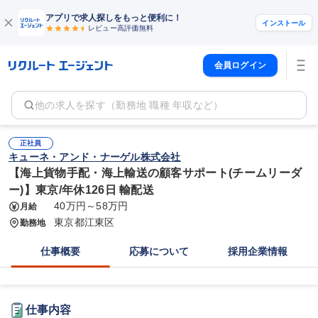
アプリで求人探しをもっと便利に！
インストール
レビュー高評価
無料
会員ログイン
他の求人を探す（勤務地 職種 年収など）
正社員
キューネ・アンド・ナーゲル株式会社
【海上貨物手配・海上輸送の顧客サポート(チームリーダ
ー)】東京/年休126日 輸配送
40万円～58万円
月給
東京都江東区
勤務地
仕事概要
応募について
採用企業情報
仕事内容