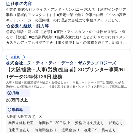
育休あり
完全週休2日制
インセンティブあり
交通費支給
仕事の内容
駅近5分以内
土日祝休み
企業名 株式会社クライス・アンド・カンパニー 求人名 【汐留/インテリア
事務（部署内アシスタント）】■安定企業で働く 仕事の内容 ドイツの高級
キッチンメーカーの国内唯一の代理店の当社にて事務スタッフとして、部
署内の事務業務全般をお任せいたします。 裁量を持って働いていただける
必要な経験・能力等
ため、スキルアップも可能です。 【部署内の事務業務全般】 ■サンプルの
必要な経験・能力等 【必須】■事務・アシスタントのご経験が３年以上有
仕分け・整理 ■電話応対 ■書類作成（会議資料、お客様宛請求書、支払書
る方 【歓迎】■建築業界経験 ★臨機応変に動くことが好きな方におススメ
類を取りまとめて経理へ提出等） ■ショールームアテンド・運営・予約業
★スキルアップも可能です★ 【働く環境】日々の業務を通じて、組織全体
務 ■広報・PR業務のアシスタント（SNS投稿補助、資料作成など） ■納品
のサポートを行い、成果を実感できる仕事です。また、コミュニケーショ
時の取扱説明書作成・送付（キッチン、機器等の商品） 募集職種 【汐留/
ンスキルや問題解決能力が磨かれ、キャリアアップのチャンスも豊富。チ
インテリア事務（部署内アシスタント）】■安定企業で働く
正社員
ームとの協力や新しいアイデアを活かす場もあり、やりがいを感じながら
株式会社エヌ・ティ・ティ・データ・ザムテクノロジーズ
働けます。 【歓迎】 ■インテリアの業界のご経験が有る方■PCの作業に慣
れている方 学歴・資格 学歴：大学院 大学 高専 短大 専修学校 語学力： 資
【大阪/総務・人事(労務)担当者】3Dプリンター事業/NT
格：
TデータG/年休129日 総務
人事・総務・庶務業務等を幅広くお任せします。本社コーポレート部門と連携しながら、
決められた業務だけではなく、社員や現場を支えるバックオフィス担当として状況に応じ
て柔軟に対応いただくことを期待します。
月給
28万円以上
勤務地
大阪府大阪市西淀川区
業界未経験歓迎
年間休日120日以上
資格取得支援あり
転勤なし
住宅手当あり
時短勤務あり
退職金あり
在宅OK
賞与あり