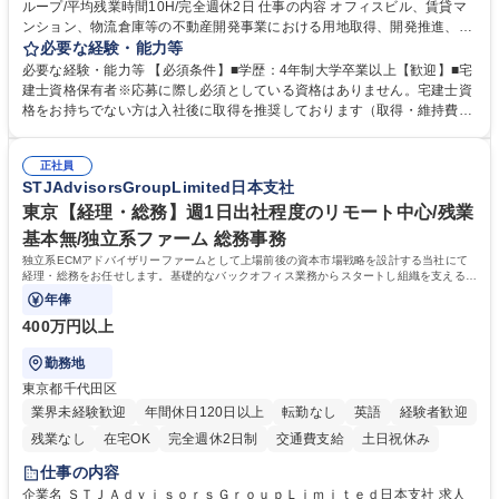
ループ/平均残業時間10H/完全週休2日 仕事の内容 オフィスビル、賃貸マ
ンション、物流倉庫等の不動産開発事業における用地取得、開発推進、賃
貸運営、売却、仲介・活用提案等を行う営業部門において事務業務を担当
必要な経験・能力等
いただきます。 【詳細】・契約書管理、契約書製本、捺印対応、ファイリ
必要な経験・能力等 【必須条件】■学歴：4年制大学卒業以上【歓迎】■宅
ング、登記簿取得、調書取得・支払業務（各種費用支払、支払管理、請
建士資格保有者※応募に際し必須としている資格はありません。宅建士資
求・支払データ登録、取引先マスター申請対応）・予算作成及び予実管
格をお持ちでない方は入社後に取得を推奨しております（取得・維持費用
理・各種稟議書、報告書作成業務・各種台帳管理、交際費・会議費支払報
の一部補助あり） 【求める人物像】 ・向学心豊かで、主体的に行動でき
告書作成及び月次管理・部内総務庶務全般 など※※配属先によっては上記
る方。 ・社内外の多様な関係者と協調して業務を進められるコミュニケー
の他に担当頂く業務が発生する場合があります。 募集職種 【営業事務】
正社員
ション力がある方。 ・チャレンジを厭わず、粘り強く業務に取り組める
STJAdvisorsGroupLimited日本支社
業務職/三井物産グループ/平均残業時間10H/完全週休2日
方。多様な関係者と謙虚に信頼関係を構築でき、期限を意識したスケジュ
ール管理が出来る方。※将来的に他部署（営業部門、コーポレート部門）
東京【経理・総務】週1日出社程度のリモート中心/残業
へのジョブローテーションの可能性があります。 学歴・資格 学歴：大学
基本無/独立系ファーム 総務事務
院 大学 語学力： 資格：宅地建物取引士
独立系ECMアドバイザリーファームとして上場前後の資本市場戦略を設計する当社にて
経理・総務をお任せします。基礎的なバックオフィス業務からスタートし組織を支える専
任担当として広く活躍できる環境です。
年俸
400万円以上
勤務地
東京都千代田区
業界未経験歓迎
年間休日120日以上
転勤なし
英語
経験者歓迎
残業なし
在宅OK
完全週休2日制
交通費支給
土日祝休み
仕事の内容
企業名 ＳＴＪＡｄｖｉｓｏｒｓＧｒｏｕｐＬｉｍｉｔｅｄ日本支社 求人