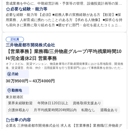
育成業務を中心に、中期経営計画・予算等の管理、設備投資計画等の策
定、さらに社内の重要会議の運営等、経営の根幹となる幅広い総務人事業
必要な経験・能力等
務全般を担当していただきます。 【主な業務内容】 ■採用関係業務および
必要な経験・能力等 【必須】■総務人事の実務経験がある方 【歓迎】■採
人材育成(社員研修)業務の推進 ■中期経営計画および予算等の管理 ■設備
用業務、人材育成に携わったことのある方 【求める人物像】 ■探求心を持
投資計画等の策定 ■社内の重要会議の運営 ■その他総務人事業務全般 【入
ち前向きに業務に取り組める方 ■臆せずに部門・会社を超えたコミュニケ
社後】入社後は採用や育成をメインに担当し将来的には経営根幹に関わる
ーションの取れる方 ■自分で考えて行動のできる方 ■第二の創業期を迎え
総務人事業務全般へ幅広く従事していただきます。 募集職種 【豊中市/総
る当社で組織の次代を担うネクスト人材として長期的に成長したい方 ■周
務人事】経験者歓迎！/阪急阪神HDグループ/年休124日
正社員
囲のメンバーと協調しつつ主体性を持って能動的に業務を推進できる方 学
三井物産都市開発株式会社
歴・資格 学歴：大学院 大学 高専 短大 専修学校 高校 語学力： 資格：
【営業事務】業務職/三井物産グループ/平均残業時間10
H/完全週休2日 営業事務
オフィスビル、賃貸マンション、物流倉庫等の不動産開発事業における用地取得、開発推
進、賃貸運営、売却、仲介・活用提案等を行う営業部門において事務業務を担当いただき
ます。
月給
30万9500円～43万4000円
勤務地
東京都港区
業界未経験歓迎
年間休日120日以上
資格取得支援あり
介護休暇あり
月平均残業時間20時間以内
転勤なし
退職金あり
在宅OK
賞与あり
育休あり
完全週休2日制
交通費支給
仕事の内容
駅近5分以内
土日祝休み
寮・社宅あり
企業名 三井物産都市開発株式会社 求人名 【営業事務】業務職/三井物産グ