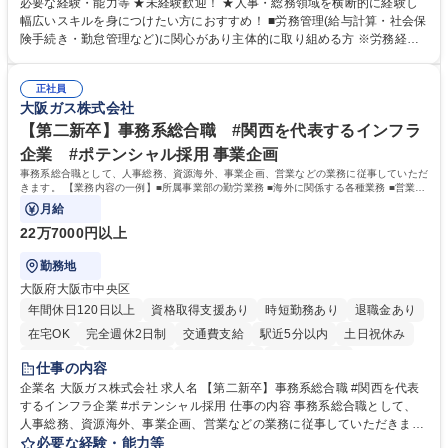
営を支えるゼネラリストをめざせます。 ・初期業務：労働時間管理、給与
必要な経験・能力等 ★未経験歓迎！ ★人事・総務領域を横断的に経験し
計算、社会保険対応、福利厚生管理、安全衛生、健康経営推進等をお任せ
幅広いスキルを身につけたい方におすすめ！ ■労務管理(給与計算・社会保
します。ご経験に応じて、休職者管理など、幅広く経験を積んでいただき
険手続き・勤怠管理など)に関心があり主体的に取り組める方 ※労務経験
ます。 ・将来的な広がり：総務・採用・教育・税務対応・経営企画等。
者は早期にご活躍いただけます。 ■チームで仕事を推進できる方■将来は
★メンバーがマンツーマンで丁寧に教えるため、ご経験が浅くても安心！
マネジメント職として活躍したい 【尚可】■人事、労務、採用、教育業務
幅広く経験を積みたい意欲がある方に最適な環境です。 募集職種 【総
正社員
のご経験 ■労務管理（給与計算・社会保険手続き・勤怠管理など）の経験
大阪ガス株式会社
務・人事】未経験歓迎/日立グループ/組織運営を支えるゼネラリストを目
■衛生管理者の資格をお持ちの方 学歴・資格 学歴：大学院 大学 高専 短大
指す
専修学校 高校 語学力： 資格：
【第二新卒】事務系総合職 #関西を代表するインフラ
企業 #ポテンシャル採用 事業企画
事務系総合職として、人事総務、資源海外、事業企画、営業などの業務に従事していただ
きます。 【業務内容の一例】■所属事業部の勤労業務 ■海外に関係する各種業務 ■営業部
門の企画スタッフ、ルート営業
月給
22万7000円以上
勤務地
大阪府大阪市中央区
年間休日120日以上
資格取得支援あり
時短勤務あり
退職金あり
在宅OK
完全週休2日制
交通費支給
駅近5分以内
土日祝休み
服装自由
第二新卒歓迎
寮・社宅あり
食事補助あり
仕事の内容
企業名 大阪ガス株式会社 求人名 【第二新卒】事務系総合職 #関西を代表
するインフラ企業 #ポテンシャル採用 仕事の内容 事務系総合職として、
人事総務、資源海外、事業企画、営業などの業務に従事していただきま
す。 【業務内容の一例】■所属事業部の勤労業務 ■海外に関係する各種業
必要な経験・能力等