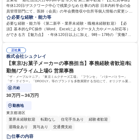
企業名 一般社団法人日本内科学会 求人名 第二新卒歓迎！【正社員事務】
年休120日/デスクワーク中心で残業少なめ 仕事の内容 日本内科学会の会
員管理部門にて、医師（会員）の年会費徴収や住所等個人情報の変更シス
テム入力、電話・FAX対応をお任せします。将来的には、各種委員会の運
必要な経験・能力等
営事務局業務などにも幅広く携わっていただきます。 【会員管理・データ
必要な経験・能力等 《第二新卒・業界未経験・職種未経験歓迎》 【必
入力業務】 ・医師（会員）の住所変更、個人情報のシステム登録・更新
須】基本的なPC操作（Word、Excelによるデータ入力やメール対応等）
・年会費の徴収管理や入金データの照合確認 【問い合わせ対応】 ・会員
ができる方 【魅力点】 ・年休120日以上に加え、9時～17時の「実働7時
（医師）からの電話、FAX、ネット申請に伴う相談受付 ・複雑な案件のへ
間勤務」で残業も少なくワークライフバランスは抜群です。 【将来的な業
のエスカレーション・連携対応 募集職種 第二新卒歓迎！【正社員事務】
務（各種委員会運営）】 ・学会内における各種委員会のスケジュール調
年休120日/デスクワーク中心で残業少なめ
正社員
整、資料作成、当日の運営サポート 学歴・資格 学歴：大学院 大学 語学
株式会社シュクレイ
力： 資格：
【東京/お菓子メーカーの事務担当】事務経験者歓迎/転
勤無/プライム上場G 営業事務
「ザ・メープルマニア」「東京ミルクチーズ工場」「フランセ」「バターバトラー」
「ザ・テイラー」「DROOLY」等のブランドを多数展開する当社にて、オリジナル菓子
ブランド商品の事務業務をお任せいたします。
月給
30万円～36万円
勤務地
東京都港区
業界未経験歓迎
転勤なし
住宅手当あり
経験者歓迎
退職金あり
賞与あり
交通費支給
仕事の内容