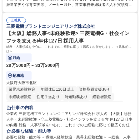
れているため、スムーズに仕事に慣れることができる環境です。また、
派遣業界や保育業界等、メーカー以外、営業事務未経験者の入社実績有
「チームで成果を出す文化」があり、良いやり方を積極的に共有しながら
【当社の事務職について】単なる事務ではなく主体性を発揮したサポート
常に改善を目指す風土のため、安心して業務に取り組んでいただけます。
により、キーエンスの付加価値向上に貢献します。ベースの定型業務に加
募集職種 【大阪・京都・滋賀】営業事務 ※未経験可
正社員
えて、お客様や社員の状況に合わせ、能動的なサポート、改善の動きも期
三菱電機プラントエンジニアリング株式会社
待され。組織を支えるスペシャリストとして、チームに貢献し、結果的に
社員から頼られる存在になることができます。平均19:30の退勤以降の業
【大阪】総務人事<未経験歓迎> 三菱電機G・社会イン
務の持ち帰りも禁止されており、メリハリのある働き方となります。 学
フラを支える/年休127日 採用人事
歴・資格 学歴：大学院 大学 高専 短大 語学力： 資格：
総務・人事領域を中心に、これまでのご経験に応じて幅広くお任せします。 ＜具体的に
は＞
月給
29万5000円～33万5000円
勤務地
大阪府大阪市北区
業界未経験歓迎
年間休日120日以上
資格取得支援あり
未経験者歓迎
住宅手当あり
時短勤務あり
経験者歓迎
退職金あり
在宅OK
賞与あり
完全週休2日制
交通費支給
仕事の内容
駅近5分以内
土日祝休み
服装自由
寮・社宅あり
食事補助あり
企業名 三菱電機プラントエンジニアリング株式会社 求人名 【大阪】総務
人事＜未経験歓迎＞◇三菱電機G・社会インフラを支える/年休127日 仕事
の内容 総務・人事領域を中心に、これまでのご経験に応じて幅広くお任せ
します。 ＜具体的には＞ ・総務/人事労務（給与・社保・勤怠管理など）
必要な経験・能力等
・採用・教育研修 ・福利厚生運用 など ※基本的には事務所勤務ですが、
必要な経験・能力等 ＜職種未経験歓迎・業界未経験歓迎＞ ～総務、人事