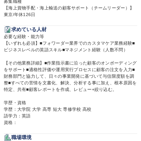
募集職種

【海上貨物手配・海上輸送の顧客サポート（チームリーダー）】
東京/年休126日
求めている人材
必要な経験・能力等

【いずれも必須】■フォワーダー業界でのカスタマケア業務経験■
ビジネスレベルの英語スキル■マネジメント経験（人数不問）

【その他業務詳細】■作業指示書に沿った顧客のオンボーディング
をサポート■適格性評価や運用実行プロセスに顧客の注文を入力■
財務部門と協力して、日々の事業開発に基づいて与信限度額を調
整■すべての苦情を文書化、解決、分析する事に加え、根本原因を
特定、共有■顧客レポートを作成、レビュー+絞り込む。

学歴・資格

学歴：大学院 大学 高専 短大 専修学校 高校

語学力：英語

資格：
職場環境