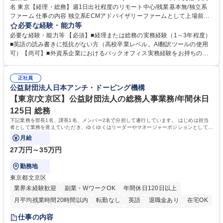
名 東京【経理・総務】週1日出社程度のリモート中心/残業基本無/独立系
ファーム 仕事の内容 独立系ECMアドバイザリーファームとして上場前後
の資本市場戦略を設計する当社にて経理・総務をお任せします。基礎的な
必要な経験・能力等
バックオフィス業務からスタートし組織を支える専任担当として広く活躍
必要な経験・能力等 【必須】■経理または総務の実務経験（1～3年程度）
できる環境です。 ■日常経理、月次および年次決算サポート業務 ■本国
■英語の読み書きに抵抗がない方（高校卒業レベル。AI翻訳ツールの使用
（グローバル）との英文メール対応（AI翻訳ツール等を使用しての対応で
可）【尚可】■外資系企業におけるバックオフィス実務経験をお持ちの方
問題ございません） ■オフィス環境整備、郵便物の発送・受取等の総務業
【必須・尚可要件】簿記などの特別な資格や、TOEIC等のスコアは求めて
務全般 ■その他バックオフィス関連サポート ※ご経験に合わせて無理なく
おりません。日々の事務処理を丁寧かつ正確に行える方を歓迎します。
業務をお任せします。残業も基本的には発生せず、ご自身のペースで業務
正社員
【働き方について】現在は週4日程度の在宅勤務を実施しており、ワーク
公益財団法人日本アンチ・ドーピング機構
を進めやすく定着率の高い環境です。 募集職種 東京【経理・総務】週1日
ライフバランスを重視する方に最適な環境です（フルリモートも面接で相
出社程度のリモート中心/残業基本無/独立系ファーム
談可）。【求める人物像】幅広いバックオフィス業務に柔軟に対応でき、
【東京/文京区】公益財団法人の総務人事業務/年間休日
社内外と円滑にコミュニケーションを取りながら業務を推進できる方 学
125日 総務
歴・資格 学歴：大学院 大学 高専 短大 専修学校 高校 語学力： 資格：
下記業務を部長1名、課長1名、メンバー2名で分担して遂行しています。 はじめは担当
者として業務を覚えていただき、ゆくゆくはリーダーやマネージャーポジションとして活
躍いただくことを期待しています。
月給
27万円～35万円
勤務地
東京都文京区
業界未経験歓迎
副業・WワークOK
年間休日120日以上
月平均残業時間20時間以内
転勤なし
英語
退職金あり
在宅OK
賞与あり
育休あり
完全週休2日制
交通費支給
土日祝休み
仕事の内容