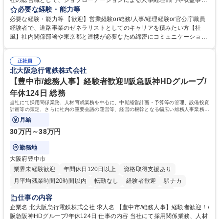
社の総合職として、ジョブローテーションによる人事経理部門や収益事業
等のフロント部門の部署等幅広い部署での業務をお任せいたします。研修
必要な経験・能力等
制度やキャリア支援が充実しております！ ※下記業務詳細 【業務詳細】■
必要な経験・能力等 【歓迎】営業経験or総務/人事/経理経験or官公庁職員
管理部門：広報、人事、経理など当公社の運営に係る管理業務 ■収益部
経験者で、道路事業のゼネラリストとしてのキャリアを積みたい方【社
門：駐車場の新規開拓、管理運営、新宿駅西口広場の「イベントコーナ
風】社内関係部署や東京都と連携が必要なため綿密にコミュニケーション
ー」などの管理運営 ■道路部門：整備の急がれる骨格幹線道路や木造住宅
を図っています。 【業務の魅力】■幅広く携われる：総合職（事務）で
密集地域の特定整備路線の用地取得、道路に関する普及啓発事業、都内の
は、駐車場の管理運営や道路用地の取得、公益財団法人の中枢を担う管理
道路施設や道路工事現場の見学ツアー事業 ※入社後は上記いずれかの部門
正社員
部門など多岐に渡る業務を経験できます。 ■様々なプロジェクト：駐車場
北大阪急行電鉄株式会社
へ配属。※業務内容変更の範囲：会社の定める業務 募集職種 【都庁グル
事業の他、新宿駅西口広場内に設置された照明を兼ねた広告「ブライトサ
ープ】総合職（事務）◇残業月平均9時間未満／有給年平均16日取得
イン」の管理運営を行うなど、事業収益を生み出す活動を積極的に行って
【豊中市/総務人事】経験者歓迎!/阪急阪神HDグループ/
います。 学歴・資格 学歴：大学院 大学 高専 短大 専修学校 高校 語学力：
年休124日 総務
資格：
当社にて採用関係業務、人材育成業務を中心に、中期経営計画・予算等の管理、設備投資
計画等の策定、さらに社内の重要会議の運営等、経営の根幹となる幅広い総務人事業務全
般を担当していただきます。
月給
30万円～38万円
勤務地
大阪府豊中市
業界未経験歓迎
年間休日120日以上
資格取得支援あり
月平均残業時間20時間以内
転勤なし
経験者歓迎
駅ナカ
退職金あり
完全週休2日制
交通費支給
駅近5分以内
仕事の内容
土日祝休み
服装自由
昼食補助あり
食事補助あり
企業名 北大阪急行電鉄株式会社 求人名 【豊中市/総務人事】経験者歓迎！/
阪急阪神HDグループ/年休124日 仕事の内容 当社にて採用関係業務、人材