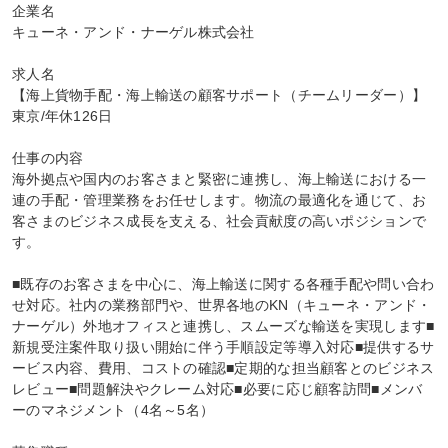
企業名

キューネ・アンド・ナーゲル株式会社

求人名

【海上貨物手配・海上輸送の顧客サポート（チームリーダー）】
東京/年休126日

仕事の内容

海外拠点や国内のお客さまと緊密に連携し、海上輸送における一
連の手配・管理業務をお任せします。物流の最適化を通じて、お
客さまのビジネス成長を支える、社会貢献度の高いポジションで
す。

■既存のお客さまを中心に、海上輸送に関する各種手配や問い合わ
せ対応。社内の業務部門や、世界各地のKN（キューネ・アンド・
ナーゲル）外地オフィスと連携し、スムーズな輸送を実現します■
新規受注案件取り扱い開始に伴う手順設定等導入対応■提供するサ
ービス内容、費用、コストの確認■定期的な担当顧客とのビジネス
レビュー■問題解決やクレーム対応■必要に応じ顧客訪問■メンバ
ーのマネジメント（4名～5名）
