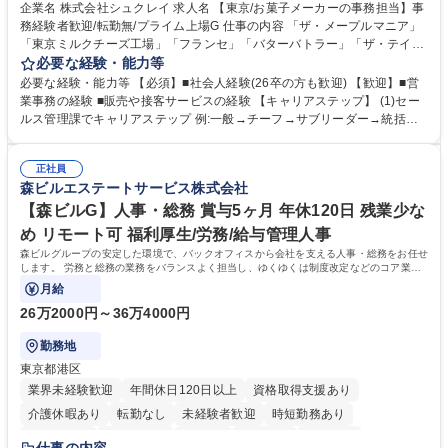
企業名 株式会社シュクレイ 求人名 【東京/お菓子メーカーの事務担当】事
務経験者歓迎/転勤無/プライム上場G 仕事の内容 「ザ・メープルマニア」
「東京ミルクチーズ工場」「フランセ」「バターバトラー」「ザ・テイラ
ー」「DROOLY」等のブランドを多数展開する当社にて、オリジナル菓子
必要な経験・能力等
ブランド商品の事務業務をお任せいたします。 【具体的な業務内容】 ■店
必要な経験・能力等 【必須】■社会人経験(26卒の方も歓迎) 【歓迎】■営
舗からの発注受付/PC入力業務 ■受電対応(社内/社外) ■商品のマスター登
業事務の経験 ■販売や接客サービスの経験 【キャリアステップ】 (1)セー
録 ■日々の売上抽出・報告 ■提携企業への書類送付業務 ■契約書管理業務
ルス管理課でキャリアステップ 例:一般→チーフ→サブリーダー→統括リ
■ホームページへの問い合わせ対応 など 募集職種 【東京/お菓子メーカー
ーダー→マネージャー (2)他ポジションへのキャリアも可能 ※過去、未経
の事務担当】事務経験者歓迎/転勤無/プライム上場G
験で経営管理部内で経理へ異動した方もいらっしゃいます。年3回の面談
正社員
や個別面談を通してご自身のキャリアと向き合っていただき、会社として
森ビルエステートサービス株式会社
もバックアップしていきます。 学歴・資格 学歴：大学院 大学 高専 短大
専修学校 高校 語学力： 資格：
【森ビルG】人事・総務 賞与5ヶ月 年休120日 残業少な
め リモート可 福利厚生/労務/給与管理人事
森ビルグループの安定した環境で、バックオフィスから会社を支える人事・総務をお任せ
します。 労務と総務の業務をバランスよく担当し、ゆくゆくは制度改定などのコア業務
にも挑戦できる、やりがいある環境です。
月給
26万2000円～36万4000円
勤務地
東京都港区
業界未経験歓迎
年間休日120日以上
資格取得支援あり
介護休暇あり
転勤なし
未経験者歓迎
時短勤務あり
経験者歓迎
退職金あり
在宅OK
賞与あり
育休あり