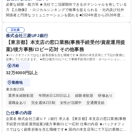
務 ■営業部門の企画スタッフ、ルート営業 【キャリアパス】入社後の配属
必要な経験・能力等 ★当社でご活躍期待できるポテンシャルを有している
ポジションで一定期間ご活躍頂いた後、本人の適性及び将来のキャリアを
方 【人物像】・ロジカルシンキングで物事を捉えられる ・社内及び社外
鑑みてジョブローテーションを行います。 【育成】OJTでの現場育成や研
関係者と円滑なコミュニケーションを図れる ■2024年度から2026年度ま
修カリキュラムを通じて、Daigasグループの業務で必要となる知識につい
での3ヵ年を対象とする「Daigasグループ中期経営計画2026」を策定しま
て学んでいただきます。 募集職種 【第二新卒】事務系総合職 #関西を代
した。https://www.osakagas.co.jp/company/press/pr2024/1777576_564
表するインフラ企業 #ポテンシャル採用
正社員
72.html ■エネルギーセキュリティの不安定化や気候変動による自然災害の
株式会社三菱UFJ銀行
甚大化など、これまで以上に社会課題解決の重要性が高まっています。
「未来の日常」の創造に向けて持続可能な社会の実現に貢献してまいりま
【東京都】本支店の窓口業務(事務手続受付/資産運用提
す。 学歴・資格 学歴：大学院 大学 語学力： 資格：
案)/後方事務/ロビー応対 その他事務
★バックオフィスではなく顧客折衝を含む職種です★ 国内の本支店等にて下記の業務に
従事していただきます。 ■窓口/後方/ロビーにて事務手続等の受付・オペレーション、お
客様対応
月給
32万4000円以上
勤務地
東京都23区
業界未経験歓迎
年間休日120日以上
経験者歓迎
研修あり
退職金あり
完全週休2日制
女性が活躍中
交通費支給
土日祝休み
仕事の内容
企業名 株式会社三菱ＵＦＪ銀行 求人名 【東京都】本支店の窓口業務(事務
手続受付/資産運用提案)/後方事務/ロビー応対 仕事の内容 ★バックオフィ
スではなく顧客折衝を含む職種です★ 国内の本支店等にて下記の業務に従