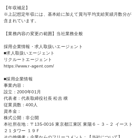
【年収補足】

※上記想定年収には、基本給に加えて賞与平均支給実績月数分が
含まれています。

【業務内容の変更の範囲】当社業務全般

採用企業情報・求人取扱いエージェント

■求人取扱いエージェント

リクルートエージェント

https://www.r-agent.com/

■採用企業情報

事業内容：

設立：2000年01月

代表者：代表取締役社長 松吉 穣

従業員数：400人

資本金：

株式公開：非公開

本社所在地：〒135-0016 東京都江東区 東陽６－３－２ イースト
２１タワー １９Ｆ

その他備考・企業からのフリーコメント：【当社について】
