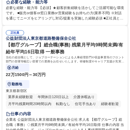
事していただきます。 ■窓口/後方/ロビーにて事務手続等の受付・オペレ
必要な経験・能力等
ーション、お客様対応 ■窓口にて、ご来店された個人のお客様に対して金
必要な経験・能力等 【必須】★顧客折衝経験を活かしてご活躍可能な環境
融商品のご提案 ■効率的な事務運用の検討・構築等 ≪業務紹介：ご応募前
です。 ■販売or接客or窓口業務or営業経験をお持ちの方(業界不問) ※対話
に必ずご覧ください≫ ※記事 https://www.mysite.bk.mufg.jp/career/circle/
を通じてニーズをヒアリングし対応/提案を実施した経験必須 ■正社員とし
article17/ ※動画 https://youtu.be/H-S7HaJqqbg 募集職種 【東京都】本支
ての就業経験1年以上 【歓迎】■金融業界での就業経験■銀行での預金為替
店の窓口業務(事務手続受付/資産運用提案)/後方事務/ロビー応対
事務経験 ■金融商品の提案・販売経験 ≪魅力≫研修やOJT環境が整ってい
正社員
るので安心して入行いただけます。 幅広いキャリアの選択肢があり、公募
公益財団法人東京都道路整備保全公社
や社内副業等を活用し、 一人ひとりが挑戦できるカルチャーが浸透してい
ます。 学歴・資格 学歴：大学院 大学 高専 短大 専修学校 高校 語学力：
【都庁グループ】総合職(事務) 残業月平均9時間未満/有
資格：
給年平均16日取得 一般事務
当社の総合職として、ジョブローテーションによる人事経理部門や収益事業等のフロント
部門の部署等幅広い部署での業務をお任せいたします。研修制度やキャリア支援が充実し
ております！ ※下記業務詳細
月給
22万1500円～30万円
勤務地
東京都新宿区
業界未経験歓迎
年間休日120日以上
介護休暇あり
月平均残業時間20時間以内
転勤なし
住宅手当あり
経験者歓迎
研修あり
退職金あり
賞与あり
完全週休2日制
交通費支給
仕事の内容
駅近5分以内
資格取得手当あり
食事補助あり
企業名 公益財団法人東京都道路整備保全公社 求人名 【都庁グループ】総
合職（事務）◇残業月平均9時間未満／有給年平均16日取得 仕事の内容 当