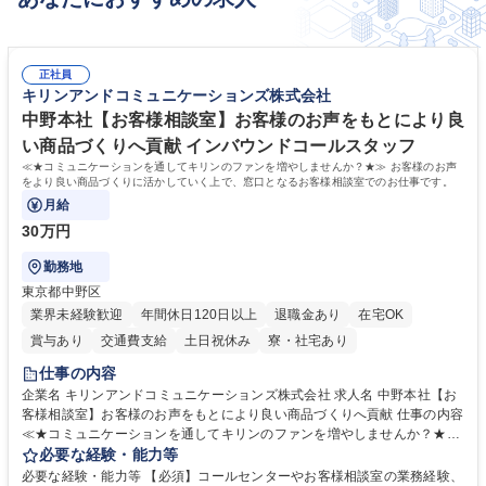
正社員
キリンアンドコミュニケーションズ株式会社
中野本社【お客様相談室】お客様のお声をもとにより良
い商品づくりへ貢献 インバウンドコールスタッフ
≪★コミュニケーションを通してキリンのファンを増やしませんか？★≫ お客様のお声
をより良い商品づくりに活かしていく上で、窓口となるお客様相談室でのお仕事です。
月給
30万円
勤務地
東京都中野区
業界未経験歓迎
年間休日120日以上
退職金あり
在宅OK
賞与あり
交通費支給
土日祝休み
寮・社宅あり
仕事の内容
企業名 キリンアンドコミュニケーションズ株式会社 求人名 中野本社【お
客様相談室】お客様のお声をもとにより良い商品づくりへ貢献 仕事の内容
≪★コミュニケーションを通してキリンのファンを増やしませんか？★≫
お客様のお声をより良い商品づくりに活かしていく上で、窓口となるお客
必要な経験・能力等
様相談室でのお仕事です。 日々お客様からいただくキリングループへのご
必要な経験・能力等 【必須】コールセンターやお客様相談室の業務経験、