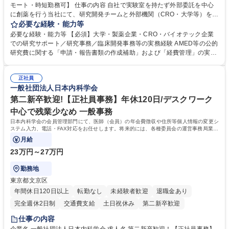
モート・時短勤務可】 仕事の内容 自社で実験室を持たず外部委託を中心
に創薬を行う当社にて、研究開発チームと外部機関（CRO・大学等）をつ
なぐハブとして、契約・発注・予算管理などの研究事務全般をお任せしま
必要な経験・能力等
す。 ■見積取得、発注、検収、請求処理等の事務手続き ■委託先との定例
必要な経験・能力等 【必須】大学・製薬企業・CRO・バイオテック企業
会議の調整・アジェンダ準備・議事録作成 ■研究報告書、試験関連資料、
での研究サポート／研究事務／臨床開発事務等の実務経験 AMED等の公的
SOP等の整備・版管理・保管 ■研究開発の進捗・タイムライン・予算執行
研究費に関する「申請・報告書類の作成補助」および「経費管理」の実務
管理サポート ■AMED等公的研究費の申請・報告書類作成補助および経費
経験 【尚可】 ■URA経験または産学連携・研究費管理の経験 ■AMED等の
管理 ■社内外関係者との連絡調整・その他研究開発に関わる総務・庶務 募
公的研究費の申請・執行管理経験 ■英語での文書読解・メール対応力 【働
集職種 研究事務【フルリモート・時短勤務可】
正社員
き方について】フルリモートやハイブリッド勤務、時短勤務など個々のラ
一般社団法人日本内科学会
イフスタイルに応じた柔軟な働き方が可能です。育児や介護との両立も応
第二新卒歓迎!【正社員事務】年休120日/デスクワーク
援します。 学歴・資格 学歴：大学院 大学 語学力： 資格：
中心で残業少なめ 一般事務
日本内科学会の会員管理部門にて、医師（会員）の年会費徴収や住所等個人情報の変更シ
ステム入力、電話・FAX対応をお任せします。将来的には、各種委員会の運営事務局業務
などにも幅広く携わっていただきます。
月給
23万円～27万円
勤務地
東京都文京区
年間休日120日以上
転勤なし
未経験者歓迎
退職金あり
完全週休2日制
交通費支給
土日祝休み
第二新卒歓迎
仕事の内容