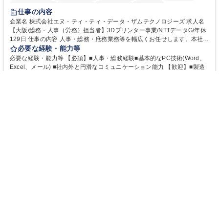
完全週休2日制
交通費支給
土日祝休み
服装自由
仕事の内容
企業名 株式会社エヌ・ティ・ティ・データ・ザムテクノロジーズ 求人名
【大阪/総務・人事（労務）担当者】3Dプリンター事業/NTTデータG/年休
129日 仕事の内容 人事・総務・庶務業務等を幅広くお任せします。本社コ
ーポレート部門と連携しながら、決められた業務だけではなく、社員や現
必要な経験・能力等
場を支えるバックオフィス担当として状況に応じて柔軟に対応いただくこ
必要な経験・能力等 【必須】■人事・総務経験■基本的なPC技術(Word、
とを期待します。 【詳細】■入退社手続き、社員情報管理■入社時オリエ
Excel、メール) ■社内外と円滑なコミュニケーション能力 【歓迎】■製造
ンテーションの実施■勤怠・各種申請内容の確認■採用業務のサポート■来
業の安全衛生に関する知識・経験■安全衛生委員会の運営経験 【当社につ
客・電話対応 ■郵便物の受領・発送・管理■オフィス設備・備品管理■建
いて】 ◎設立したばかりの会社であり、一緒に企業を立ち上げ・拡大しよ
応募する
物・設備修繕の手配及び業者対応■押印・契約書管理等の庶務業務■安全衛
うという意欲のある方を求めています。 ◎経営に近い立場で幅広くキャリ
生に関する業務等■健康診断、産業医面談、休職・復職手続き等の労務サ
正社員
アが磨けます。 ◎NTTデータグループであり福利厚生は充実しているとと
ヒガシマルインターナショナル株式会社
ポート■社内ルールの運用・各種社内案内■その他、拠点運営に関わる管理
もに、働き方改革も推進しています。 学歴・資格 学歴：大学院 大学 高専
部門業務 募集職種 【大阪/総務・人事（労務）担当者】3Dプリンター事
短大 専修学校 語学力： 資格：
東京都中央区【営業事務・貿易事務】食品商社/残業少
業/NTTデータG/年休129日
なめ/リモート等相談可 営業事務
食品の加工・販売を行っている当社にて、営業事務・貿易事務をお任せいたします。営業
社員のサポートポジションとして、受発注から海外工場との調整まで幅広く対応し、当社
事業の根幹を支えていただきます。
年俸
420万6000円～603万4800円
勤務地
東京都中央区
年間休日120日以上
月平均残業時間20時間以内
転勤なし
英語