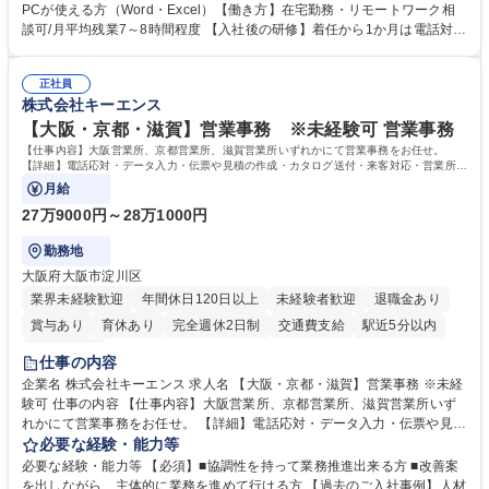
意見を、企業活動に活かしています。お客様からの声に迅速かつ誠意をも
PCが使える方（Word・Excel）【働き方】在宅勤務・リモートワーク相
って対応、情報提供するとともにグループ内活動に反映しています。 【具
談可/月平均残業7～8時間程度 【入社後の研修】着任から1か月は電話対応
体的には】電話応対、メール、お手紙対応、ご指摘品調査報告書作成、有
のOJTを中心に実施し、電話対応に慣れた段階でメール・手紙のOJTを実
人チャットボット対応など。 【1日の対応件数】■電話：月間一人当たり
施する予定です。独り立ち以降もしっかりフォローする体制を整えていま
平均100件前後■メール・手紙：同上40件前後 募集職種 中野本社【お客様
正社員
すのでご安心ください。 【当社について】キリングループの広報機能を担
株式会社キーエンス
相談室】お客様のお声をもとにより良い商品づくりへ貢献
う会社として、お客様との出会いを大切にし、磨き上げたホスピタリティ
を込めてコミュニケーションをとりながら広報関連業務を行っておりま
【大阪・京都・滋賀】営業事務 ※未経験可 営業事務
す。 学歴・資格 学歴：大学院 大学 高専 短大 専修学校 高校 語学力： 資
【仕事内容】大阪営業所、京都営業所、滋賀営業所いずれかにて営業事務をお任せ。
格：
【詳細】電話応対・データ入力・伝票や見積の作成・カタログ送付・来客対応・営業所内
で発生する事務業務や業務改善をお任せ。
月給
27万9000円～28万1000円
勤務地
大阪府大阪市淀川区
業界未経験歓迎
年間休日120日以上
未経験者歓迎
退職金あり
賞与あり
育休あり
完全週休2日制
交通費支給
駅近5分以内
土日祝休み
仕事の内容
企業名 株式会社キーエンス 求人名 【大阪・京都・滋賀】営業事務 ※未経
験可 仕事の内容 【仕事内容】大阪営業所、京都営業所、滋賀営業所いず
れかにて営業事務をお任せ。 【詳細】電話応対・データ入力・伝票や見積
の作成・カタログ送付・来客対応・営業所内で発生する事務業務や業務改
必要な経験・能力等
善をお任せ。 【教育制度】ご入社後、育成担当とペアになりながらOJTに
必要な経験・能力等 【必須】■協調性を持って業務推進出来る方 ■改善案
て業務を覚えていただくことが可能です。業務システムがきちんと構築さ
を出しながら、主体的に業務を進めて行ける方 【過去のご入社事例】人材