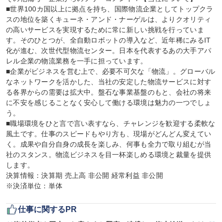
■世界100カ国以上に拠点を持ち、国際物流企業としてトップクラ
スの地位を築くキューネ・アンド・ナーゲルは、よりクオリティ
の高いサービスを実現するために常に新しい挑戦を行っていま
す。そのひとつが、全自動ロボットの導入など、近年稀にみるIT
化が進む、次世代型物流センター。日本を代表するあの大手アパ
レル企業の物流業務を一手に担っています。

■企業がビジネスを営む上で、必要不可欠な「物流」。グローバル
なネットワークを活かした、当社の安定した物流サービスに対す
る各界からの需要は拡大中。盤石な事業基盤のもと、会社の将来
に不安を感じることなく安心して働ける環境は魅力の一つでしょ
う。

■職場環境をひと言で言い表すなら、チャレンジを歓迎する柔軟な
風土です。仕事のスピードもやり方も、現場がどんどん変えてい
く。成果や自分自身の成長を楽しみ、何事も全力で取り組むが当
社のスタンス。物流ビジネスを目一杯楽しめる環境と裁量を提供
します。

決算情報：決算期 売上高 非公開 経常利益 非公開

※決済単位：単体
仕事に関するPR