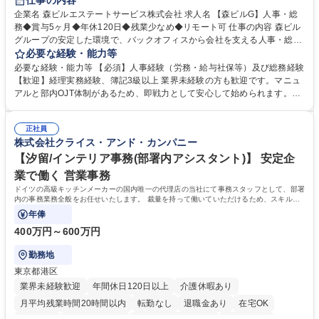
仕事の内容
完全週休2日制
交通費支給
長期歓迎
駅近5分以内
土日祝休み
企業名 森ビルエステートサービス株式会社 求人名 【森ビルG】人事・総
務◆賞与5ヶ月◆年休120日◆残業少なめ◆リモート可 仕事の内容 森ビル
グループの安定した環境で、バックオフィスから会社を支える人事・総務
をお任せします。 労務と総務の業務をバランスよく担当し、ゆくゆくは制
必要な経験・能力等
度改定などのコア業務にも挑戦できる、やりがいある環境です。 ■勤怠管
必要な経験・能力等 【必須】人事経験（労務・給与社保等）及び総務経験
理、給与計算、社会保険手続き、年末調整等の労務管理全般 ■入退社手続
【歓迎】経理実務経験、簿記3級以上 業界未経験の方も歓迎です。マニュ
き、社内規定の改定や人事制度改定などのコア業務 ■社内イベントの企画
アルと部内OJT体制があるため、即戦力として安心して始められます。
運営やその他総務業務全般 ※労務と総務を1：1の割合でお任せ。 入社後
【魅力・やりがい】森ビルGの安定基盤で労務から総務まで幅広く携われ
は部内のOJTを中心に、あなたの経験に合わせて不足している部分はいつ
ます。定型業務に留まらず、社内規定や人事制度の改定など会社のコア業
でも質問・相談できる環境が整っているため、安心して成長できます。 募
正社員
務に挑戦できるため、自身の成長と組織への貢献度をダイレクトに実感で
株式会社クライス・アンド・カンパニー
集職種 【森ビルG】人事・総務◆賞与5ヶ月◆年休120日◆残業少なめ◆
きます。 残業少なめ、週1日リモート可など、ワークライフバランスを保
リモート可
ち長期活躍できる環境です。 「これまでの幅広い経験を活かし、長期的な
【汐留/インテリア事務(部署内アシスタント)】 安定企
キャリアを築きたい」という前向きな意欲と挑戦を全力で応援します。 学
業で働く 営業事務
歴・資格 学歴：大学院 大学 高専 短大 専修学校 高校 語学力： 資格：日商
ドイツの高級キッチンメーカーの国内唯一の代理店の当社にて事務スタッフとして、部署
簿記検定1級 日商簿記検定2級 日商簿記検定3級
内の事務業務全般をお任せいたします。 裁量を持って働いていただけるため、スキルア
ップも可能です。
年俸
400万円～600万円
勤務地
東京都港区
業界未経験歓迎
年間休日120日以上
介護休暇あり
月平均残業時間20時間以内
転勤なし
退職金あり
在宅OK