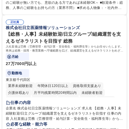
採用や教育等の業務内容により、関西圏以外への日帰り・宿泊を伴う国内
のご経験が無い方でも、意欲のある方であれば未経験OK～ ■歓迎条件：総
出張もございます。 ※担当業務を持ちつつ、お互いに助け合いながら、総
務、人事のご経験をお持ちの方（業界不問） ■求める人物像：・社内外の
務部という組織として協力しながら進める体制です。 募集職種 【大阪】
関係各部門との調整を率先して行い、業務を円滑に遂行できる協調性やコ
総務人事＜未経験歓迎＞◇三菱電機G・社会インフラを支える/年休127日
ミュニケーション能力を持っている方 ・人事総務領域に興味がありゼネラ
正社員
リスト志向をお持ちの方 学歴・資格 学歴：大学院 大学 語学力： 資格：
株式会社日立医薬情報ソリューションズ
【総務・人事】未経験歓迎/日立グループ/組織運営を支
えるゼネラリストを目指す 総務
入社直後は労務（労務管理・給与計算・安全衛生・福利厚生等）からお任せいたします。
将来は総務・採用・教育業務へ守備範囲を広げ、組織運営を支えるゼネラリストをめざせ
ます。
月給
27万7000円以上
勤務地
東京都千代田区
業界未経験歓迎
年間休日120日以上
資格取得支援あり
介護休暇あり
月平均残業時間20時間以内
未経験者歓迎
住宅手当あり
時短勤務あり
退職金あり
在宅OK
賞与あり
仕事の内容
育休あり
完全週休2日制
交通費支給
土日祝休み
寮・社宅あり
企業名 株式会社日立医薬情報ソリューションズ 求人名 【総務・人事】未
経験歓迎/日立グループ/組織運営を支えるゼネラリストを目指す 仕事の内
容 入社直後は労務（労務管理・給与計算・安全衛生・福利厚生等）からお
任せいたします。将来は総務・採用・教育業務へ守備範囲を広げ、組織運
必要な経験・能力等