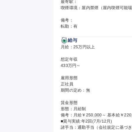
最寄駅：

喫煙環境：屋内禁煙（屋内喫煙可能場
備考：

転勤：有
給与
月給：25万円以上

想定年収

433万円～

雇用形態

正社員

期間の定め：無

賃金形態

形態：月給制

備考：月給￥250,000～ 基本給￥220,
■賞与実績:年2回(7月/12月)

諸手当：通勤手当（会社規定に基づき