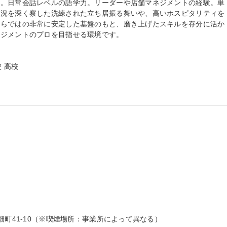
験。日常会話レベルの語学力。リーダーや店舗マネジメントの経験。単
状況を深く察した洗練された立ち居振る舞いや、高いホスピタリティを
ならではの非常に安定した基盤のもと、磨き上げたスキルを存分に活か
ジメントのプロを目指せる環境です。

 高校

畑町41-10（※喫煙場所：事業所によって異なる）
