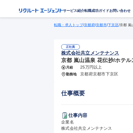
サービス紹介
転職成功ガイド
お問い合わせ
転職・求人トップ
/
京都府
/
京都市
/
下京区
/
京都 嵐
正社員
株式会社共立メンテナンス
京都 嵐山温泉 花伝抄/ホテ
25万円以上
月給
京都府京都市下京区
勤務地
仕事概要
仕事内容
企業名

株式会社共立メンテナンス
