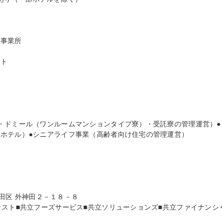
事業所

ト

・ドミール（ワンルームマンションタイプ寮）・受託寮の管理運営）●
ホテル）●シニアライフ事業（高齢者向け住宅の管理運営）

代田区 外神田２－１８－８

ラスト■共立フーズサービス■共立ソリューションズ■共立ファイナンシ