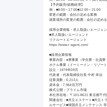
【予約販売/総務経理】

例：■8:00～17:00■12:00～21:00

変更の範囲：会社の定める業務

就業場所の変更の範囲：会社の定める
採用企業情報・求人取扱いエージェン
■求人取扱いエージェント

リクルートエージェント

https://www.r-agent.com/

■採用企業情報

事業内容：●寮事業（学生寮・社員寮
ホテル事業（ドーミーイン・リゾート
設立：1979年09月

代表者：代表取締役社長 中村 幸治

従業員数：6,213人

資本金：7,964百万円

株式公開：プライム市場

本社所在地：〒101-8621 東京都千
関連会社：■共立エステート■共立ト
ルサービス■韓国共立メンテナンス 等
