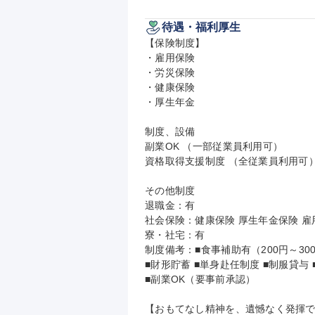
待遇・福利厚生
【保険制度】

・雇用保険

・労災保険

・健康保険

・厚生年金

制度、設備

副業OK （一部従業員利用可）

資格取得支援制度 （全従業員利用可）
その他制度

退職金：有

社会保険：健康保険 厚生年金保険 雇用
寮・社宅：有

制度備考：■食事補助有（200円～30
■財形貯蓄 ■単身赴任制度 ■制服貸与
■副業OK（要事前承認）

【おもてなし精神を、遺憾なく発揮で