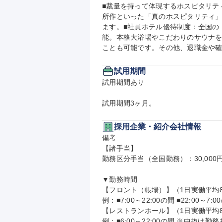
■裁量を持って体現するホスピタリテ
所作といった「真のホスピタリティ
ます。■社員ホテル優待制度：全国の
能。本格大浴場やこだわりのサウナ
ことも可能です。その他、退職金や
試用期間
試用期間あり

試用期間3ヶ月。
採用企業・紹介会社情報
備考

【諸手当】

勤務区分手当（全国勤務）：30,000円/
▼勤務時間

【フロント（帳場）】（1日実働平均8
例：■7:00～22:00の間 ■22:00～7:00
【レストランホール】（1日実働平均8
例：■6:00～22:00の間 ※中抜け