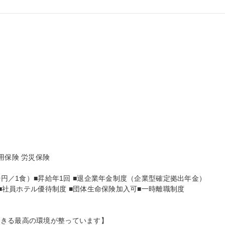


保険 労災保険

0円／1食）■昇給年1回 ■退企業年金制度（企業型確定拠出年金）

 ■社員ホテル優待制度 ■団体生命保険加入可■一時離職制度

きる最高の環境が整っています】
