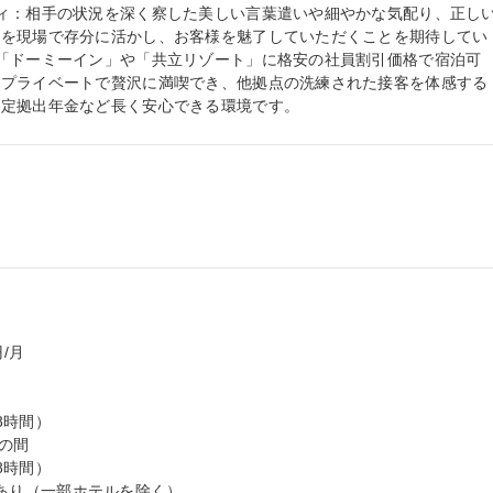
ィ：相手の状況を深く察した美しい言葉遣いや細やかな気配り、正し
」を現場で存分に活かし、お客様を魅了していただくことを期待してい
「ドーミーイン」や「共立リゾート」に格安の社員割引価格で宿泊可
をプライベートで贅沢に満喫でき、他拠点の洗練された接客を体感する
確定拠出年金など長く安心できる環境です。
月

時間）

の間

時間）

勤務あり（一部ホテルを除く）
