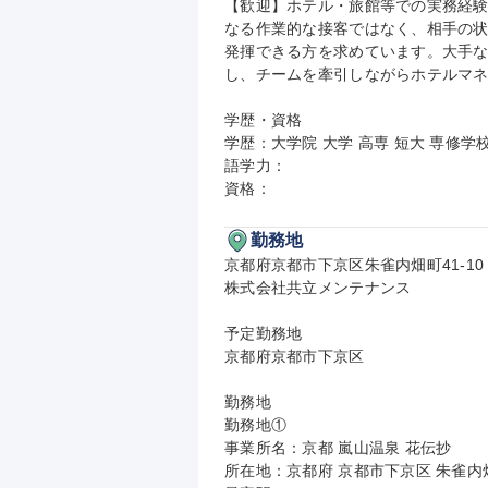
【歓迎】ホテル・旅館等での実務経
なる作業的な接客ではなく、相手の
発揮できる方を求めています。大手
し、チームを牽引しながらホテルマネ
学歴・資格

学歴：大学院 大学 高専 短大 専修学校
語学力：

資格：
勤務地
京都府京都市下京区朱雀内畑町41-10

株式会社共立メンテナンス

予定勤務地

京都府京都市下京区

勤務地

勤務地①

事業所名：京都 嵐山温泉 花伝抄

所在地：京都府 京都市下京区 朱雀内