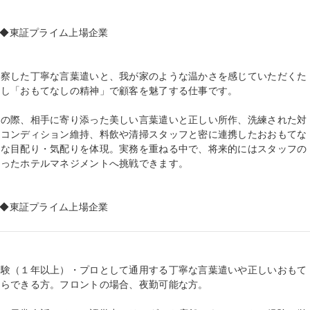
フ◆東証プライム上場企業

を察した丁寧な言葉遣いと、我が家のような温かさを感じていただくた
し「おもてなしの精神」で顧客を魅了する仕事です。

内の際、相手に寄り添った美しい言葉遣いと正しい所作、洗練された対
のコンディション維持、料飲や清掃スタッフと密に連携したおおもてな
かな目配り・気配りを体現。実務を重ねる中で、将来的にはスタッフの
ったホテルマネジメントへ挑戦できます。

フ◆東証プライム上場企業
経験（１年以上）・プロとして通用する丁寧な言葉遣いや正しいおもて
らできる方。フロントの場合、夜勤可能な方。
