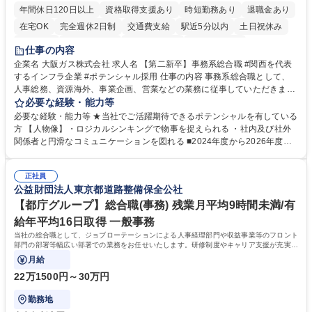
年間休日120日以上
資格取得支援あり
時短勤務あり
退職金あり
在宅OK
完全週休2日制
交通費支給
駅近5分以内
土日祝休み
服装自由
第二新卒歓迎
寮・社宅あり
食事補助あり
仕事の内容
企業名 大阪ガス株式会社 求人名 【第二新卒】事務系総合職 #関西を代表
するインフラ企業 #ポテンシャル採用 仕事の内容 事務系総合職として、
人事総務、資源海外、事業企画、営業などの業務に従事していただきま
す。 【業務内容の一例】■所属事業部の勤労業務 ■海外に関係する各種業
必要な経験・能力等
務 ■営業部門の企画スタッフ、ルート営業 【キャリアパス】入社後の配属
必要な経験・能力等 ★当社でご活躍期待できるポテンシャルを有している
ポジションで一定期間ご活躍頂いた後、本人の適性及び将来のキャリアを
方 【人物像】・ロジカルシンキングで物事を捉えられる ・社内及び社外
鑑みてジョブローテーションを行います。 【育成】OJTでの現場育成や研
関係者と円滑なコミュニケーションを図れる ■2024年度から2026年度ま
修カリキュラムを通じて、Daigasグループの業務で必要となる知識につい
での3ヵ年を対象とする「Daigasグループ中期経営計画2026」を策定しま
て学んでいただきます。 募集職種 【第二新卒】事務系総合職 #関西を代
した。https://www.osakagas.co.jp/company/press/pr2024/1777576_564
表するインフラ企業 #ポテンシャル採用
正社員
72.html ■エネルギーセキュリティの不安定化や気候変動による自然災害の
公益財団法人東京都道路整備保全公社
甚大化など、これまで以上に社会課題解決の重要性が高まっています。
「未来の日常」の創造に向けて持続可能な社会の実現に貢献してまいりま
【都庁グループ】総合職(事務) 残業月平均9時間未満/有
す。 学歴・資格 学歴：大学院 大学 語学力： 資格：
給年平均16日取得 一般事務
当社の総合職として、ジョブローテーションによる人事経理部門や収益事業等のフロント
部門の部署等幅広い部署での業務をお任せいたします。研修制度やキャリア支援が充実し
ております！ ※下記業務詳細
月給
22万1500円～30万円
勤務地