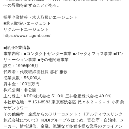
への異動を命ずることがある。

採用企業情報・求人取扱いエージェント

■求人取扱いエージェント

リクルートエージェント

https://www.r-agent.com/

■採用企業情報

事業内容：■コンタクトセンター事業 ■バックオフィス事業 ■ITソ
リューション事業 ■その他関連事業

設立：1996年05月

代表者：代表取締役社長 那谷 雅敏

従業員数：56,000人

資本金：100百万円

株式公開：非公開

主な株主：KDDI株式会社 51.0％ 三井物産株式会社 49.0％

本社所在地：〒151-8583 東京都渋谷区 代々木２－２－１ 小田急
サザンタワー

その他備考・企業からのフリーコメント：《アルティウスリンク
株式会社について》KDDIグループをはじめ、官公庁・自治体、メ
ーカー、情報通信、金融、流通など多種多様な業界のクライアン