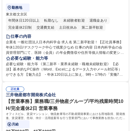
勤務地
東京都文京区
年間休日120日以上
転勤なし
未経験者歓迎
退職金あり
完全週休2日制
交通費支給
土日祝休み
第二新卒歓迎
仕事の内容
企業名 一般社団法人日本内科学会 求人名 第二新卒歓迎！【正社員事務】
年休120日/デスクワーク中心で残業少なめ 仕事の内容 日本内科学会の会
員管理部門にて、医師（会員）の年会費徴収や住所等個人情報の変更シス
テム入力、電話・FAX対応をお任せします。将来的には、各種委員会の運
必要な経験・能力等
営事務局業務などにも幅広く携わっていただきます。 【会員管理・データ
必要な経験・能力等 《第二新卒・業界未経験・職種未経験歓迎》 【必
入力業務】 ・医師（会員）の住所変更、個人情報のシステム登録・更新
須】基本的なPC操作（Word、Excelによるデータ入力やメール対応等）
・年会費の徴収管理や入金データの照合確認 【問い合わせ対応】 ・会員
ができる方 【魅力点】 ・年休120日以上に加え、9時～17時の「実働7時
（医師）からの電話、FAX、ネット申請に伴う相談受付 ・複雑な案件のへ
間勤務」で残業も少なくワークライフバランスは抜群です。 【将来的な業
のエスカレーション・連携対応 募集職種 第二新卒歓迎！【正社員事務】
務（各種委員会運営）】 ・学会内における各種委員会のスケジュール調
年休120日/デスクワーク中心で残業少なめ
正社員
整、資料作成、当日の運営サポート 学歴・資格 学歴：大学院 大学 語学
三井物産都市開発株式会社
力： 資格：
【営業事務】業務職/三井物産グループ/平均残業時間10
H/完全週休2日 営業事務
オフィスビル、賃貸マンション、物流倉庫等の不動産開発事業における用地取得、開発推
進、賃貸運営、売却、仲介・活用提案等を行う営業部門において事務業務を担当いただき
ます。
月給