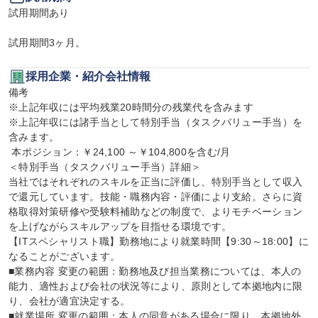
試用期間あり

試用期間3ヶ月。
採用企業・紹介会社情報
備考

※上記年収には平均残業20時間分の残業代を含みます

※上記年収には諸手当として特別手当（タスクバリュー手当）を
含みます。

 本ポジション：￥24,100 ～￥104,800を含む/月

＜特別手当（タスクバリュー手当）詳細＞

当社ではそれぞれのスキルを正当に評価し、特別手当として収入
で還元しています。技能・職務内容・評価により支給。さらに資
格取得対策研修や受験料補助などの制度で、よりモチベーション
を上げながらスキルアップを目指せる環境です。

【ITスペシャリスト職】勤務地により就業時間【9:30～18:00】に
なることがございます。

■業務内容 変更の範囲：勤務地及び担当業務については、本人の
能力、適性および会社の状況等により、原則として本拠地内に限
り、会社が適宜決定する。

■就業場所 変更の範囲：本人の同意がある場合に限り、本拠地外