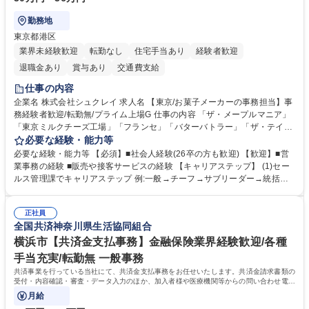
勤務地
東京都港区
業界未経験歓迎
転勤なし
住宅手当あり
経験者歓迎
退職金あり
賞与あり
交通費支給
仕事の内容
企業名 株式会社シュクレイ 求人名 【東京/お菓子メーカーの事務担当】事
務経験者歓迎/転勤無/プライム上場G 仕事の内容 「ザ・メープルマニア」
「東京ミルクチーズ工場」「フランセ」「バターバトラー」「ザ・テイラ
ー」「DROOLY」等のブランドを多数展開する当社にて、オリジナル菓子
必要な経験・能力等
ブランド商品の事務業務をお任せいたします。 【具体的な業務内容】 ■店
必要な経験・能力等 【必須】■社会人経験(26卒の方も歓迎) 【歓迎】■営
舗からの発注受付/PC入力業務 ■受電対応(社内/社外) ■商品のマスター登
業事務の経験 ■販売や接客サービスの経験 【キャリアステップ】 (1)セー
録 ■日々の売上抽出・報告 ■提携企業への書類送付業務 ■契約書管理業務
ルス管理課でキャリアステップ 例:一般→チーフ→サブリーダー→統括リ
■ホームページへの問い合わせ対応 など 募集職種 【東京/お菓子メーカー
ーダー→マネージャー (2)他ポジションへのキャリアも可能 ※過去、未経
の事務担当】事務経験者歓迎/転勤無/プライム上場G
験で経営管理部内で経理へ異動した方もいらっしゃいます。年3回の面談
正社員
や個別面談を通してご自身のキャリアと向き合っていただき、会社として
全国共済神奈川県生活協同組合
もバックアップしていきます。 学歴・資格 学歴：大学院 大学 高専 短大
専修学校 高校 語学力： 資格：
横浜市【共済金支払事務】金融保険業界経験歓迎/各種
手当充実/転勤無 一般事務
共済事業を行っている当社にて、共済金支払事務をお任せいたします。共済金請求書類の
受付・内容確認・審査・データ入力のほか、加入者様や医療機関等からの問い合わせ電話
対応や書類発送等を担当します。
月給