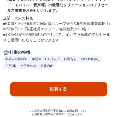
ド・モバイル・音声等）の最適なソリューションのプリセー
ルス業務をお任せいたします。
企業・求人の特色

■KDDIと三井物産の共同出資グループ会社/15年連続事業成長！/
年間休日123日/正社員エンジニア在籍数約1500名！

■1次受け案件が8割以上の当社にて、インフラ領域のプリセール
スご活躍いただくことができます
仕事の特徴
業界未経験歓迎
年間休日120日以上
転勤なし
時短勤務あり
在宅OK
土日祝休み
服装自由
応募する
この求人は職業紹介事業者による紹介案件です。
応募情報は職業紹介事業者に送信されます。