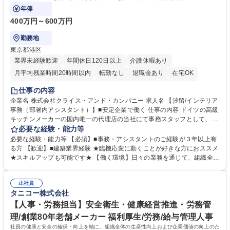
ップも可能です。
年俸
400万円～600万円
勤務地
東京都港区
業界未経験歓迎
年間休日120日以上
介護休暇あり
月平均残業時間20時間以内
転勤なし
退職金あり
在宅OK
育休あり
完全週休2日制
インセンティブあり
交通費支給
仕事の内容
駅近5分以内
土日祝休み
企業名 株式会社クライス・アンド・カンパニー 求人名 【汐留/インテリア
事務（部署内アシスタント）】■安定企業で働く 仕事の内容 ドイツの高級
キッチンメーカーの国内唯一の代理店の当社にて事務スタッフとして、部
署内の事務業務全般をお任せいたします。 裁量を持って働いていただける
必要な経験・能力等
ため、スキルアップも可能です。 【部署内の事務業務全般】 ■サンプルの
必要な経験・能力等 【必須】■事務・アシスタントのご経験が３年以上有
仕分け・整理 ■電話応対 ■書類作成（会議資料、お客様宛請求書、支払書
る方 【歓迎】■建築業界経験 ★臨機応変に動くことが好きな方におススメ
類を取りまとめて経理へ提出等） ■ショールームアテンド・運営・予約業
★スキルアップも可能です★ 【働く環境】日々の業務を通じて、組織全体
務 ■広報・PR業務のアシスタント（SNS投稿補助、資料作成など） ■納品
のサポートを行い、成果を実感できる仕事です。また、コミュニケーショ
時の取扱説明書作成・送付（キッチン、機器等の商品） 募集職種 【汐留/
ンスキルや問題解決能力が磨かれ、キャリアアップのチャンスも豊富。チ
インテリア事務（部署内アシスタント）】■安定企業で働く
正社員
ームとの協力や新しいアイデアを活かす場もあり、やりがいを感じながら
タニコー株式会社
働けます。 【歓迎】 ■インテリアの業界のご経験が有る方■PCの作業に慣
れている方 学歴・資格 学歴：大学院 大学 高専 短大 専修学校 語学力： 資
【人事・労務担当】安全衛生・健康経営推進・労務管
格：
理/創業80年老舗メーカー 福利厚生/労務/給与管理人事
社員の健康と安全の確保・向上を軸に、組織全体の生産性向上および企業価値の向上のた