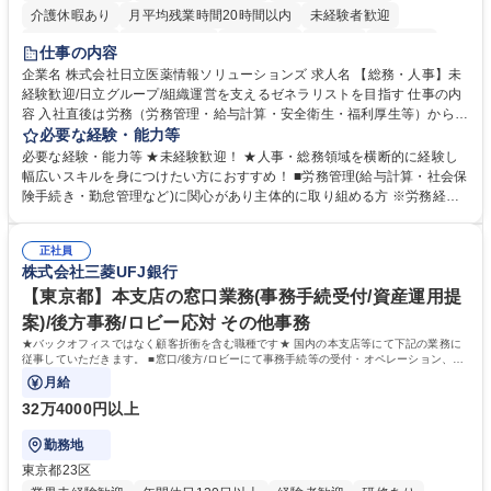
介護休暇あり
月平均残業時間20時間以内
未経験者歓迎
住宅手当あり
時短勤務あり
退職金あり
在宅OK
賞与あり
仕事の内容
育休あり
完全週休2日制
交通費支給
土日祝休み
寮・社宅あり
企業名 株式会社日立医薬情報ソリューションズ 求人名 【総務・人事】未
経験歓迎/日立グループ/組織運営を支えるゼネラリストを目指す 仕事の内
容 入社直後は労務（労務管理・給与計算・安全衛生・福利厚生等）からお
任せいたします。将来は総務・採用・教育業務へ守備範囲を広げ、組織運
必要な経験・能力等
営を支えるゼネラリストをめざせます。 ・初期業務：労働時間管理、給与
必要な経験・能力等 ★未経験歓迎！ ★人事・総務領域を横断的に経験し
計算、社会保険対応、福利厚生管理、安全衛生、健康経営推進等をお任せ
幅広いスキルを身につけたい方におすすめ！ ■労務管理(給与計算・社会保
します。ご経験に応じて、休職者管理など、幅広く経験を積んでいただき
険手続き・勤怠管理など)に関心があり主体的に取り組める方 ※労務経験
ます。 ・将来的な広がり：総務・採用・教育・税務対応・経営企画等。
者は早期にご活躍いただけます。 ■チームで仕事を推進できる方■将来は
★メンバーがマンツーマンで丁寧に教えるため、ご経験が浅くても安心！
マネジメント職として活躍したい 【尚可】■人事、労務、採用、教育業務
幅広く経験を積みたい意欲がある方に最適な環境です。 募集職種 【総
正社員
のご経験 ■労務管理（給与計算・社会保険手続き・勤怠管理など）の経験
株式会社三菱UFJ銀行
務・人事】未経験歓迎/日立グループ/組織運営を支えるゼネラリストを目
■衛生管理者の資格をお持ちの方 学歴・資格 学歴：大学院 大学 高専 短大
指す
専修学校 高校 語学力： 資格：
【東京都】本支店の窓口業務(事務手続受付/資産運用提
案)/後方事務/ロビー応対 その他事務
★バックオフィスではなく顧客折衝を含む職種です★ 国内の本支店等にて下記の業務に
従事していただきます。 ■窓口/後方/ロビーにて事務手続等の受付・オペレーション、お
客様対応
月給
32万4000円以上
勤務地
東京都23区