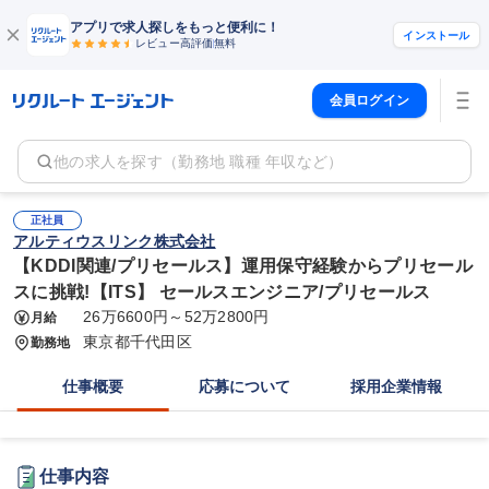
アプリで求人探しをもっと便利に！
インストール
レビュー高評価
無料
会員ログイン
他の求人を探す（勤務地 職種 年収など）
正社員
アルティウスリンク株式会社
【KDDI関連/プリセールス】運用保守経験からプリセール
スに挑戦!【ITS】 セールスエンジニア/プリセールス
26万6600円～52万2800円
月給
東京都千代田区
勤務地
仕事概要
応募について
採用企業情報
仕事内容