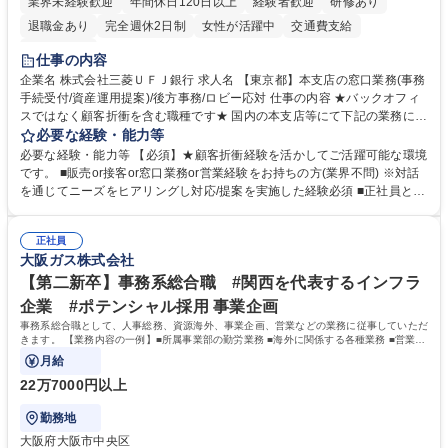
業界未経験歓迎
年間休日120日以上
経験者歓迎
研修あり
退職金あり
完全週休2日制
女性が活躍中
交通費支給
土日祝休み
仕事の内容
企業名 株式会社三菱ＵＦＪ銀行 求人名 【東京都】本支店の窓口業務(事務
手続受付/資産運用提案)/後方事務/ロビー応対 仕事の内容 ★バックオフィ
スではなく顧客折衝を含む職種です★ 国内の本支店等にて下記の業務に従
事していただきます。 ■窓口/後方/ロビーにて事務手続等の受付・オペレ
必要な経験・能力等
ーション、お客様対応 ■窓口にて、ご来店された個人のお客様に対して金
必要な経験・能力等 【必須】★顧客折衝経験を活かしてご活躍可能な環境
融商品のご提案 ■効率的な事務運用の検討・構築等 ≪業務紹介：ご応募前
です。 ■販売or接客or窓口業務or営業経験をお持ちの方(業界不問) ※対話
に必ずご覧ください≫ ※記事 https://www.mysite.bk.mufg.jp/career/circle/
を通じてニーズをヒアリングし対応/提案を実施した経験必須 ■正社員とし
article17/ ※動画 https://youtu.be/H-S7HaJqqbg 募集職種 【東京都】本支
ての就業経験1年以上 【歓迎】■金融業界での就業経験■銀行での預金為替
店の窓口業務(事務手続受付/資産運用提案)/後方事務/ロビー応対
事務経験 ■金融商品の提案・販売経験 ≪魅力≫研修やOJT環境が整ってい
正社員
るので安心して入行いただけます。 幅広いキャリアの選択肢があり、公募
大阪ガス株式会社
や社内副業等を活用し、 一人ひとりが挑戦できるカルチャーが浸透してい
ます。 学歴・資格 学歴：大学院 大学 高専 短大 専修学校 高校 語学力：
【第二新卒】事務系総合職 #関西を代表するインフラ
資格：
企業 #ポテンシャル採用 事業企画
事務系総合職として、人事総務、資源海外、事業企画、営業などの業務に従事していただ
きます。 【業務内容の一例】■所属事業部の勤労業務 ■海外に関係する各種業務 ■営業部
門の企画スタッフ、ルート営業
月給
22万7000円以上
勤務地
大阪府大阪市中央区