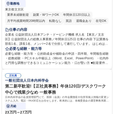
勤務地
東京都文京区
業界未経験歓迎
副業・WワークOK
年間休日120日以上
月平均残業時間20時間以内
転勤なし
英語
退職金あり
在宅OK
賞与あり
育休あり
完全週休2日制
交通費支給
土日祝休み
仕事の内容
食事補助あり
企業名 公益財団法人日本アンチ・ドーピング機構 求人名 【東京／文京
区】公益財団法人の総務人事業務／年間休日125日 仕事の内容 下記業務を
部長1名、課長1名、メンバー2名で分担して遂行しています。 はじめは担
当者として業務を覚えていただき、ゆくゆくはリーダーやマネージャーポ
必要な経験・能力等
ジションとして活躍いただくことを期待しています。 【総務・人事グルー
必要な経験・能力等 ・公的助成金や補助金の申請・四半期、年間報告経験
プの業務内容】 ・人事制度関連 ・採用活動 ・教育研修の企画、実行 ・勤
・総務経験 ・PCスキル中級以上（Word、Excel、PowerPoint） ・社内外
怠管理 ・官公庁への各種提出 ・法定の会議運営（評議員会、理事会） ・
と円滑な調整ができるコミュニケーション能力 ・口が堅い方 ■歓迎要件
コンプライアンス ・内部規程やルールの管理、整備、文書管理 ・契約関
・採用業務経験 ・英語に抵抗がない方 ・営業経験 学歴・資格 学歴：大学
連 ・衛生管理 ・防災関連・公的助成金の管理・オフィス、ファシリティ
院 大学 高専 短大 専修学校 高校 語学力： 資格：
管理 ・福利厚生関連 ・職員からの問合せ、相談対応 ・その他日常の総務
正社員
一般社団法人日本内科学会
業務全般 募集職種 【東京／文京区】公益財団法人の総務人事業務／年間
休日125日
第二新卒歓迎!【正社員事務】年休120日/デスクワーク
中心で残業少なめ 一般事務
日本内科学会の会員管理部門にて、医師（会員）の年会費徴収や住所等個人情報の変更シ
ステム入力、電話・FAX対応をお任せします。将来的には、各種委員会の運営事務局業務
などにも幅広く携わっていただきます。
月給
23万円～27万円