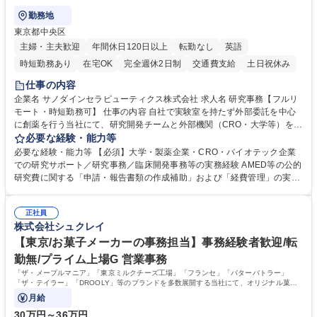
勤務地
東京都中央区
主婦・主夫歓迎
年間休日120日以上
転勤なし
英語
時短勤務あり
在宅OK
完全週休2日制
交通費支給
土日祝休み
仕事の内容
企業名 サノダインセラピューティクス株式会社 求人名 研究事務【フルリ
モート・時短勤務可】 仕事の内容 自社で実験室を持たず外部委託を中心
に創薬を行う当社にて、研究開発チームと外部機関（CRO・大学等）をつ
なぐハブとして、契約・発注・予算管理などの研究事務全般をお任せしま
必要な経験・能力等
す。 ■見積取得、発注、検収、請求処理等の事務手続き ■委託先との定例
必要な経験・能力等 【必須】大学・製薬企業・CRO・バイオテック企業
会議の調整・アジェンダ準備・議事録作成 ■研究報告書、試験関連資料、
での研究サポート／研究事務／臨床開発事務等の実務経験 AMED等の公的
SOP等の整備・版管理・保管 ■研究開発の進捗・タイムライン・予算執行
研究費に関する「申請・報告書類の作成補助」および「経費管理」の実務
管理サポート ■AMED等公的研究費の申請・報告書類作成補助および経費
経験 【尚可】 ■URA経験または産学連携・研究費管理の経験 ■AMED等の
管理 ■社内外関係者との連絡調整・その他研究開発に関わる総務・庶務 募
公的研究費の申請・執行管理経験 ■英語での文書読解・メール対応力 【働
集職種 研究事務【フルリモート・時短勤務可】
正社員
き方について】フルリモートやハイブリッド勤務、時短勤務など個々のラ
株式会社シュクレイ
イフスタイルに応じた柔軟な働き方が可能です。育児や介護との両立も応
【東京/お菓子メーカーの事務担当】事務経験者歓迎/転
援します。 学歴・資格 学歴：大学院 大学 語学力： 資格：
勤無/プライム上場G 営業事務
「ザ・メープルマニア」「東京ミルクチーズ工場」「フランセ」「バターバトラー」
「ザ・テイラー」「DROOLY」等のブランドを多数展開する当社にて、オリジナル菓子
ブランド商品の事務業務をお任せいたします。
月給
30万円～36万円