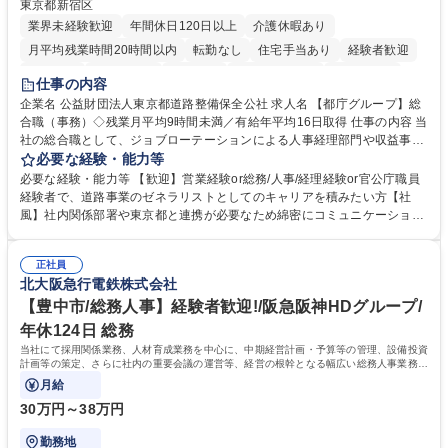
東京都新宿区
業界未経験歓迎
年間休日120日以上
介護休暇あり
月平均残業時間20時間以内
転勤なし
住宅手当あり
経験者歓迎
研修あり
退職金あり
賞与あり
完全週休2日制
交通費支給
仕事の内容
駅近5分以内
資格取得手当あり
食事補助あり
企業名 公益財団法人東京都道路整備保全公社 求人名 【都庁グループ】総
合職（事務）◇残業月平均9時間未満／有給年平均16日取得 仕事の内容 当
社の総合職として、ジョブローテーションによる人事経理部門や収益事業
等のフロント部門の部署等幅広い部署での業務をお任せいたします。研修
必要な経験・能力等
制度やキャリア支援が充実しております！ ※下記業務詳細 【業務詳細】■
必要な経験・能力等 【歓迎】営業経験or総務/人事/経理経験or官公庁職員
管理部門：広報、人事、経理など当公社の運営に係る管理業務 ■収益部
経験者で、道路事業のゼネラリストとしてのキャリアを積みたい方【社
門：駐車場の新規開拓、管理運営、新宿駅西口広場の「イベントコーナ
風】社内関係部署や東京都と連携が必要なため綿密にコミュニケーション
ー」などの管理運営 ■道路部門：整備の急がれる骨格幹線道路や木造住宅
を図っています。 【業務の魅力】■幅広く携われる：総合職（事務）で
密集地域の特定整備路線の用地取得、道路に関する普及啓発事業、都内の
は、駐車場の管理運営や道路用地の取得、公益財団法人の中枢を担う管理
道路施設や道路工事現場の見学ツアー事業 ※入社後は上記いずれかの部門
正社員
部門など多岐に渡る業務を経験できます。 ■様々なプロジェクト：駐車場
北大阪急行電鉄株式会社
へ配属。※業務内容変更の範囲：会社の定める業務 募集職種 【都庁グル
事業の他、新宿駅西口広場内に設置された照明を兼ねた広告「ブライトサ
ープ】総合職（事務）◇残業月平均9時間未満／有給年平均16日取得
イン」の管理運営を行うなど、事業収益を生み出す活動を積極的に行って
【豊中市/総務人事】経験者歓迎!/阪急阪神HDグループ/
います。 学歴・資格 学歴：大学院 大学 高専 短大 専修学校 高校 語学力：
年休124日 総務
資格：
当社にて採用関係業務、人材育成業務を中心に、中期経営計画・予算等の管理、設備投資
計画等の策定、さらに社内の重要会議の運営等、経営の根幹となる幅広い総務人事業務全
般を担当していただきます。
月給
30万円～38万円
勤務地