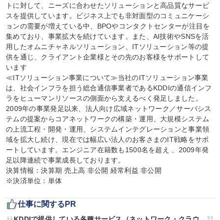
トに対して、ニーズに合わせたソリューションと高品質なサービ
スを提供しています。ビジネス上でも非対面型のコミュニケーシ
ョンの需要が増えている中、BPOやコンタクトセンターが注目を
集めており、事業拡大を続けています。また、AI技術やSNSを活
用したオムニチャネルソリューション、ITソリューション等の提
供を通じ、クライアント企業様とその先のお客様をサポートして
います

≪ITソリューション事業について≫当社のITソリューション事業
は、社会インフラを担う総合通信事業者であるKDDIの通信インフ
ラをヒューマンリソースの側面から支えるべく発足しました。
2009年の事業発足以来、法人向け広域ネットワーク／サーバシス
テムの提案からコアネットワークの構築・運用、大規模システム
の上流工程・開発・運用、システムインテグレーションと事業領
域を拡大し続け、現在では幅広い法人のお客さまのIT戦略をサポ
ートしています。エンジニア在籍数も1500名を超え 、2009年発
足以降連続で事業成長しております。

決算情報：決算期 売上高 非公開 経常利益 非公開

※決済単位：単体
仕事に関するPR
KDDIで提供している各種サービス（ネットワーク・クラウ