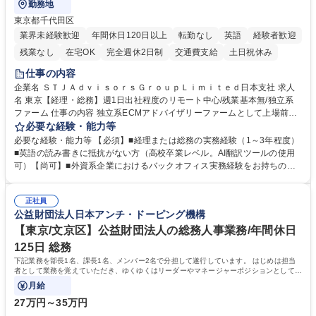
勤務地
東京都千代田区
業界未経験歓迎
年間休日120日以上
転勤なし
英語
経験者歓迎
残業なし
在宅OK
完全週休2日制
交通費支給
土日祝休み
仕事の内容
企業名 ＳＴＪＡｄｖｉｓｏｒｓＧｒｏｕｐＬｉｍｉｔｅｄ日本支社 求人
名 東京【経理・総務】週1日出社程度のリモート中心/残業基本無/独立系
ファーム 仕事の内容 独立系ECMアドバイザリーファームとして上場前後
の資本市場戦略を設計する当社にて経理・総務をお任せします。基礎的な
必要な経験・能力等
バックオフィス業務からスタートし組織を支える専任担当として広く活躍
必要な経験・能力等 【必須】■経理または総務の実務経験（1～3年程度）
できる環境です。 ■日常経理、月次および年次決算サポート業務 ■本国
■英語の読み書きに抵抗がない方（高校卒業レベル。AI翻訳ツールの使用
（グローバル）との英文メール対応（AI翻訳ツール等を使用しての対応で
可）【尚可】■外資系企業におけるバックオフィス実務経験をお持ちの方
問題ございません） ■オフィス環境整備、郵便物の発送・受取等の総務業
【必須・尚可要件】簿記などの特別な資格や、TOEIC等のスコアは求めて
務全般 ■その他バックオフィス関連サポート ※ご経験に合わせて無理なく
おりません。日々の事務処理を丁寧かつ正確に行える方を歓迎します。
業務をお任せします。残業も基本的には発生せず、ご自身のペースで業務
正社員
【働き方について】現在は週4日程度の在宅勤務を実施しており、ワーク
公益財団法人日本アンチ・ドーピング機構
を進めやすく定着率の高い環境です。 募集職種 東京【経理・総務】週1日
ライフバランスを重視する方に最適な環境です（フルリモートも面接で相
出社程度のリモート中心/残業基本無/独立系ファーム
談可）。【求める人物像】幅広いバックオフィス業務に柔軟に対応でき、
【東京/文京区】公益財団法人の総務人事業務/年間休日
社内外と円滑にコミュニケーションを取りながら業務を推進できる方 学
125日 総務
歴・資格 学歴：大学院 大学 高専 短大 専修学校 高校 語学力： 資格：
下記業務を部長1名、課長1名、メンバー2名で分担して遂行しています。 はじめは担当
者として業務を覚えていただき、ゆくゆくはリーダーやマネージャーポジションとして活
躍いただくことを期待しています。
月給
27万円～35万円