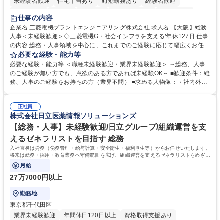
未経験者歓迎
住宅手当あり
時短勤務あり
経験者歓迎
退職金あり
在宅OK
賞与あり
完全週休2日制
交通費支給
仕事の内容
駅近5分以内
土日祝休み
服装自由
寮・社宅あり
食事補助あり
企業名 三菱電機プラントエンジニアリング株式会社 求人名 【大阪】総務
人事＜未経験歓迎＞◇三菱電機G・社会インフラを支える/年休127日 仕事
の内容 総務・人事領域を中心に、これまでのご経験に応じて幅広くお任せ
します。 ＜具体的には＞ ・総務/人事労務（給与・社保・勤怠管理など）
必要な経験・能力等
・採用・教育研修 ・福利厚生運用 など ※基本的には事務所勤務ですが、
必要な経験・能力等 ＜職種未経験歓迎・業界未経験歓迎＞ ～総務、人事
採用や教育等の業務内容により、関西圏以外への日帰り・宿泊を伴う国内
のご経験が無い方でも、意欲のある方であれば未経験OK～ ■歓迎条件：総
出張もございます。 ※担当業務を持ちつつ、お互いに助け合いながら、総
務、人事のご経験をお持ちの方（業界不問） ■求める人物像：・社内外の
務部という組織として協力しながら進める体制です。 募集職種 【大阪】
関係各部門との調整を率先して行い、業務を円滑に遂行できる協調性やコ
総務人事＜未経験歓迎＞◇三菱電機G・社会インフラを支える/年休127日
ミュニケーション能力を持っている方 ・人事総務領域に興味がありゼネラ
正社員
リスト志向をお持ちの方 学歴・資格 学歴：大学院 大学 語学力： 資格：
株式会社日立医薬情報ソリューションズ
【総務・人事】未経験歓迎/日立グループ/組織運営を支
えるゼネラリストを目指す 総務
入社直後は労務（労務管理・給与計算・安全衛生・福利厚生等）からお任せいたします。
将来は総務・採用・教育業務へ守備範囲を広げ、組織運営を支えるゼネラリストをめざせ
ます。
月給
27万7000円以上
勤務地
東京都千代田区
業界未経験歓迎
年間休日120日以上
資格取得支援あり