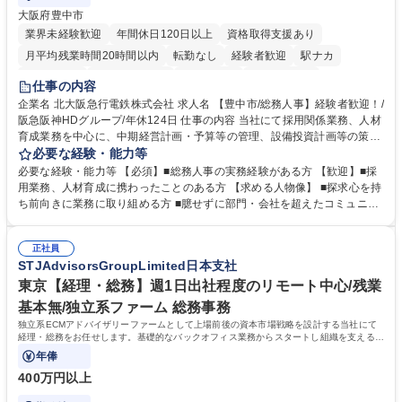
大阪府豊中市
業界未経験歓迎
年間休日120日以上
資格取得支援あり
月平均残業時間20時間以内
転勤なし
経験者歓迎
駅ナカ
退職金あり
完全週休2日制
交通費支給
駅近5分以内
仕事の内容
土日祝休み
服装自由
昼食補助あり
食事補助あり
企業名 北大阪急行電鉄株式会社 求人名 【豊中市/総務人事】経験者歓迎！/
阪急阪神HDグループ/年休124日 仕事の内容 当社にて採用関係業務、人材
育成業務を中心に、中期経営計画・予算等の管理、設備投資計画等の策
定、さらに社内の重要会議の運営等、経営の根幹となる幅広い総務人事業
必要な経験・能力等
務全般を担当していただきます。 【主な業務内容】 ■採用関係業務および
必要な経験・能力等 【必須】■総務人事の実務経験がある方 【歓迎】■採
人材育成(社員研修)業務の推進 ■中期経営計画および予算等の管理 ■設備
用業務、人材育成に携わったことのある方 【求める人物像】 ■探求心を持
投資計画等の策定 ■社内の重要会議の運営 ■その他総務人事業務全般 【入
ち前向きに業務に取り組める方 ■臆せずに部門・会社を超えたコミュニケ
社後】入社後は採用や育成をメインに担当し将来的には経営根幹に関わる
ーションの取れる方 ■自分で考えて行動のできる方 ■第二の創業期を迎え
総務人事業務全般へ幅広く従事していただきます。 募集職種 【豊中市/総
る当社で組織の次代を担うネクスト人材として長期的に成長したい方 ■周
務人事】経験者歓迎！/阪急阪神HDグループ/年休124日
正社員
囲のメンバーと協調しつつ主体性を持って能動的に業務を推進できる方 学
STJAdvisorsGroupLimited日本支社
歴・資格 学歴：大学院 大学 高専 短大 専修学校 高校 語学力： 資格：
東京【経理・総務】週1日出社程度のリモート中心/残業
基本無/独立系ファーム 総務事務
独立系ECMアドバイザリーファームとして上場前後の資本市場戦略を設計する当社にて
経理・総務をお任せします。基礎的なバックオフィス業務からスタートし組織を支える専
任担当として広く活躍できる環境です。
年俸
400万円以上