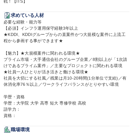
戦！【ITS】
求めている人材
必要な経験・能力等

【必須】インフラ運用保守経験3年以上

★KDDI、KDDIグループからの直案件かつ大規模な案件に上流工
程から参画する事ができます★

【魅力】★大規模案件に関われる環境★

プライム市場・大手通信会社のグループ企業／8割以上が「1次請
けであるプライム案件」／主要なプロジェクトに関われる環境

★社員一人ひとりが活き活きと働ける環境★

社員を大切にする社風／残業は月10-20時間(1分単位で支給)／有
休消化率76％以上／ワークライフバランスがとりやすい環境

学歴・資格

学歴：大学院 大学 高専 短大 専修学校 高校

語学力：

資格：
職場環境