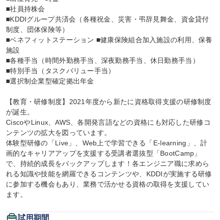
■社員持株会

■KDDIグループ共済会（各種祝金、災害・弔辞見舞金、資金貸付
制度、団体保険等）

■ベネフィットステーション ■健康保険組合加入施設の利用、保養
施設

■各種手当（時間外勤務手当、深夜勤務手当、休日勤務手当）

■特別手当（タスクバリュー手当）

■選択制企業型確定拠出年金

【教育・研修制度】2021年度から新たに資格取得支援の研修制度
が誕生。

CiscoやLinux、AWS、各開発言語などの資格にも対応した研修コ
ンテンツの拡大を図っています。

体験型研修の「Live」、Web上で学習できる「E-learning」、計
画的なキャリアアップを支援する受講者選抜型「BootCamp」
で、持続的成長をバックアップします！各エンジニア職に求めら
れる知識や技能を網羅できるコンテンツや、KDDIが実施する研修
に参加する機会もあり、業務で活かせる資格の取得を支援してい
ます。
試用期間