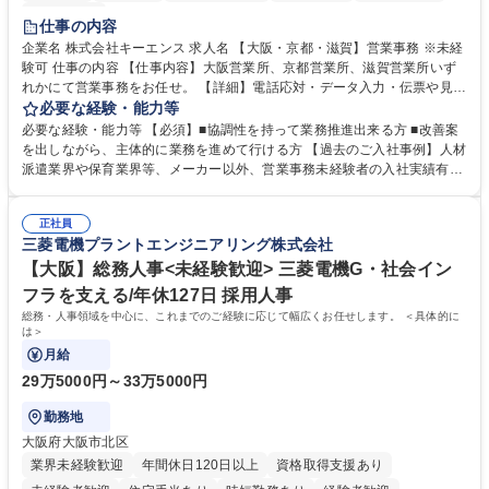
土日祝休み
仕事の内容
企業名 株式会社キーエンス 求人名 【大阪・京都・滋賀】営業事務 ※未経
験可 仕事の内容 【仕事内容】大阪営業所、京都営業所、滋賀営業所いず
れかにて営業事務をお任せ。 【詳細】電話応対・データ入力・伝票や見積
の作成・カタログ送付・来客対応・営業所内で発生する事務業務や業務改
必要な経験・能力等
善をお任せ。 【教育制度】ご入社後、育成担当とペアになりながらOJTに
必要な経験・能力等 【必須】■協調性を持って業務推進出来る方 ■改善案
て業務を覚えていただくことが可能です。業務システムがきちんと構築さ
を出しながら、主体的に業務を進めて行ける方 【過去のご入社事例】人材
れているため、スムーズに仕事に慣れることができる環境です。また、
派遣業界や保育業界等、メーカー以外、営業事務未経験者の入社実績有
「チームで成果を出す文化」があり、良いやり方を積極的に共有しながら
【当社の事務職について】単なる事務ではなく主体性を発揮したサポート
常に改善を目指す風土のため、安心して業務に取り組んでいただけます。
により、キーエンスの付加価値向上に貢献します。ベースの定型業務に加
募集職種 【大阪・京都・滋賀】営業事務 ※未経験可
正社員
えて、お客様や社員の状況に合わせ、能動的なサポート、改善の動きも期
三菱電機プラントエンジニアリング株式会社
待され。組織を支えるスペシャリストとして、チームに貢献し、結果的に
社員から頼られる存在になることができます。平均19:30の退勤以降の業
【大阪】総務人事<未経験歓迎> 三菱電機G・社会イン
務の持ち帰りも禁止されており、メリハリのある働き方となります。 学
フラを支える/年休127日 採用人事
歴・資格 学歴：大学院 大学 高専 短大 語学力： 資格：
総務・人事領域を中心に、これまでのご経験に応じて幅広くお任せします。 ＜具体的に
は＞
月給
29万5000円～33万5000円
勤務地
大阪府大阪市北区
業界未経験歓迎
年間休日120日以上
資格取得支援あり