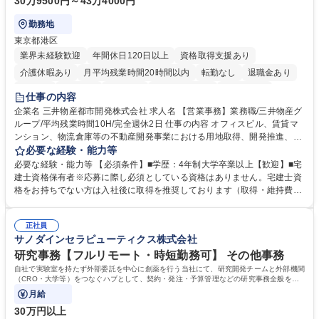
30万9500円～43万4000円
勤務地
東京都港区
業界未経験歓迎
年間休日120日以上
資格取得支援あり
介護休暇あり
月平均残業時間20時間以内
転勤なし
退職金あり
在宅OK
賞与あり
育休あり
完全週休2日制
交通費支給
仕事の内容
駅近5分以内
土日祝休み
寮・社宅あり
企業名 三井物産都市開発株式会社 求人名 【営業事務】業務職/三井物産グ
ループ/平均残業時間10H/完全週休2日 仕事の内容 オフィスビル、賃貸マ
ンション、物流倉庫等の不動産開発事業における用地取得、開発推進、賃
貸運営、売却、仲介・活用提案等を行う営業部門において事務業務を担当
必要な経験・能力等
いただきます。 【詳細】・契約書管理、契約書製本、捺印対応、ファイリ
必要な経験・能力等 【必須条件】■学歴：4年制大学卒業以上【歓迎】■宅
ング、登記簿取得、調書取得・支払業務（各種費用支払、支払管理、請
建士資格保有者※応募に際し必須としている資格はありません。宅建士資
求・支払データ登録、取引先マスター申請対応）・予算作成及び予実管
格をお持ちでない方は入社後に取得を推奨しております（取得・維持費用
理・各種稟議書、報告書作成業務・各種台帳管理、交際費・会議費支払報
の一部補助あり） 【求める人物像】 ・向学心豊かで、主体的に行動でき
告書作成及び月次管理・部内総務庶務全般 など※※配属先によっては上記
る方。 ・社内外の多様な関係者と協調して業務を進められるコミュニケー
の他に担当頂く業務が発生する場合があります。 募集職種 【営業事務】
正社員
ション力がある方。 ・チャレンジを厭わず、粘り強く業務に取り組める
サノダインセラピューティクス株式会社
業務職/三井物産グループ/平均残業時間10H/完全週休2日
方。多様な関係者と謙虚に信頼関係を構築でき、期限を意識したスケジュ
ール管理が出来る方。※将来的に他部署（営業部門、コーポレート部門）
研究事務【フルリモート・時短勤務可】 その他事務
へのジョブローテーションの可能性があります。 学歴・資格 学歴：大学
自社で実験室を持たず外部委託を中心に創薬を行う当社にて、研究開発チームと外部機関
院 大学 語学力： 資格：宅地建物取引士
（CRO・大学等）をつなぐハブとして、契約・発注・予算管理などの研究事務全般をお
任せします。
月給
30万円以上