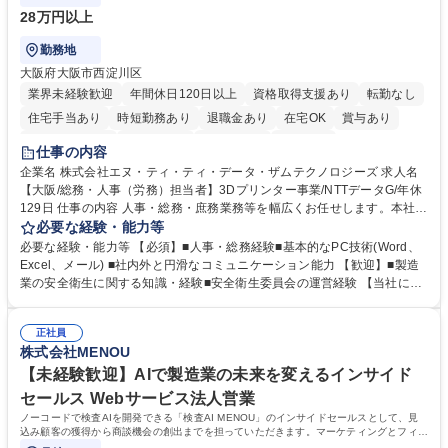
28万円以上
勤務地
大阪府大阪市西淀川区
業界未経験歓迎
年間休日120日以上
資格取得支援あり
転勤なし
住宅手当あり
時短勤務あり
退職金あり
在宅OK
賞与あり
完全週休2日制
交通費支給
土日祝休み
服装自由
仕事の内容
企業名 株式会社エヌ・ティ・ティ・データ・ザムテクノロジーズ 求人名
【大阪/総務・人事（労務）担当者】3Dプリンター事業/NTTデータG/年休
129日 仕事の内容 人事・総務・庶務業務等を幅広くお任せします。本社コ
ーポレート部門と連携しながら、決められた業務だけではなく、社員や現
必要な経験・能力等
場を支えるバックオフィス担当として状況に応じて柔軟に対応いただくこ
必要な経験・能力等 【必須】■人事・総務経験■基本的なPC技術(Word、
とを期待します。 【詳細】■入退社手続き、社員情報管理■入社時オリエ
Excel、メール) ■社内外と円滑なコミュニケーション能力 【歓迎】■製造
ンテーションの実施■勤怠・各種申請内容の確認■採用業務のサポート■来
業の安全衛生に関する知識・経験■安全衛生委員会の運営経験 【当社につ
客・電話対応 ■郵便物の受領・発送・管理■オフィス設備・備品管理■建
いて】 ◎設立したばかりの会社であり、一緒に企業を立ち上げ・拡大しよ
物・設備修繕の手配及び業者対応■押印・契約書管理等の庶務業務■安全衛
うという意欲のある方を求めています。 ◎経営に近い立場で幅広くキャリ
生に関する業務等■健康診断、産業医面談、休職・復職手続き等の労務サ
正社員
アが磨けます。 ◎NTTデータグループであり福利厚生は充実しているとと
株式会社MENOU
ポート■社内ルールの運用・各種社内案内■その他、拠点運営に関わる管理
もに、働き方改革も推進しています。 学歴・資格 学歴：大学院 大学 高専
部門業務 募集職種 【大阪/総務・人事（労務）担当者】3Dプリンター事
短大 専修学校 語学力： 資格：
【未経験歓迎】AIで製造業の未来を変えるインサイド
業/NTTデータG/年休129日
セールス Webサービス法人営業
ノーコードで検査AIを開発できる「検査AI MENOU」のインサイドセールスとして、見
込み顧客の獲得から商談機会の創出までを担っていただきます。マーケティングとフィー
ルドセールスをつなぐ役割として、