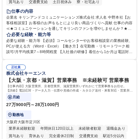
賞与あり
交通費支給
土日祝休み
寮・社宅あり
仕事の内容
企業名 キリンアンドコミュニケーションズ株式会社 求人名 中野本社【お
客様相談室】お客様のお声をもとにより良い商品づくりへ貢献 仕事の内容
≪★コミュニケーションを通してキリンのファンを増やしませんか？★≫
お客様のお声をより良い商品づくりに活かしていく上で、窓口となるお客
必要な経験・能力等
様相談室でのお仕事です。 日々お客様からいただくキリングループへのご
必要な経験・能力等 【必須】コールセンターやお客様相談室の業務経験、
意見を、企業活動に活かしています。お客様からの声に迅速かつ誠意をも
PCが使える方（Word・Excel）【働き方】在宅勤務・リモートワーク相
って対応、情報提供するとともにグループ内活動に反映しています。 【具
談可/月平均残業7～8時間程度 【入社後の研修】着任から1か月は電話対応
体的には】電話応対、メール、お手紙対応、ご指摘品調査報告書作成、有
のOJTを中心に実施し、電話対応に慣れた段階でメール・手紙のOJTを実
人チャットボット対応など。 【1日の対応件数】■電話：月間一人当たり
施する予定です。独り立ち以降もしっかりフォローする体制を整えていま
平均100件前後■メール・手紙：同上40件前後 募集職種 中野本社【お客様
正社員
すのでご安心ください。 【当社について】キリングループの広報機能を担
株式会社キーエンス
相談室】お客様のお声をもとにより良い商品づくりへ貢献
う会社として、お客様との出会いを大切にし、磨き上げたホスピタリティ
を込めてコミュニケーションをとりながら広報関連業務を行っておりま
【大阪・京都・滋賀】営業事務 ※未経験可 営業事務
す。 学歴・資格 学歴：大学院 大学 高専 短大 専修学校 高校 語学力： 資
【仕事内容】大阪営業所、京都営業所、滋賀営業所いずれかにて営業事務をお任せ。
格：
【詳細】電話応対・データ入力・伝票や見積の作成・カタログ送付・来客対応・営業所内
で発生する事務業務や業務改善をお任せ。
月給
27万9000円～28万1000円
勤務地
大阪府大阪市淀川区
業界未経験歓迎
年間休日120日以上
未経験者歓迎
退職金あり
賞与あり
育休あり
完全週休2日制
交通費支給
駅近5分以内