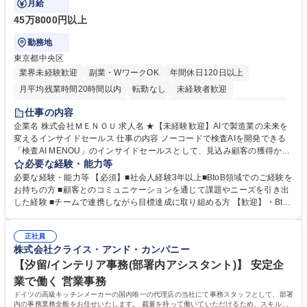
月給
45万8000円以上
勤務地
東京都中央区
業界未経験歓迎
副業・WワークOK
年間休日120日以上
月平均残業時間20時間以内
転勤なし
未経験者歓迎
時短勤務あり
経験者歓迎
在宅OK
完全週休2日制
交通費支給
仕事の内容
駅近5分以内
土日祝休み
服装自由
企業名 株式会社ＭＥＮＯＵ 求人名 ★【未経験歓迎】AIで製造業の未来を
変えるインサイドセールス 仕事の内容 ノーコードで検査AIを開発できる
「検査AI MENOU」のインサイドセールスとして、見込み顧客の獲得から
商談機会の創出までを担っていただきます。マーケティングとフィールド
必要な経験・能力等
セールスをつなぐ役割として、 適切なタイミングで顧客とコミュニケーシ
必要な経験・能力等 【必須】■社会人経験3年以上■BtoB領域でのご経験を
ョンを取りながら、受注につながる商談機会の最大化を目指します。 【具
お持ちの方 ■顧客とのコミュニケーションを通じて課題やニーズを引き出
体的な仕事内容】 リードへの電話・メールによるアプローチ/リードナー
した経験 ■チームで連携しながら目標達成に取り組める方 【歓迎】・BtoB
チャリングおよび商談創出/CRMを活用した顧客情報の管理・分析/マーケ
SaaS企業での営業またはインサイドセールス経験 ・製造業向けの営業経
ティング施策と連携したフォローアップ/商談化率向上に向けた改善提案・
験 ・オフライン・オンラインセミナー登壇経験 ・マーケティング施策の
実行/フィールドセールスへの案件連携 募集職種 ★【未経験歓迎】AIで製
正社員
企画・実行経験 ・CRM・リードナーチャリングに関する知見 ・データを
株式会社クライス・アンド・カンパニー
造業の未来を変えるインサイドセールス
もとに営業プロセスを改善した経験 学歴・資格 学歴：大学院 大学 高専 短
大 専修学校 高校 語学力： 資格：
【汐留/インテリア事務(部署内アシスタント)】 安定企
業で働く 営業事務
ドイツの高級キッチンメーカーの国内唯一の代理店の当社にて事務スタッフとして、部署
内の事務業務全般をお任せいたします。 裁量を持って働いていただけるため、スキルア