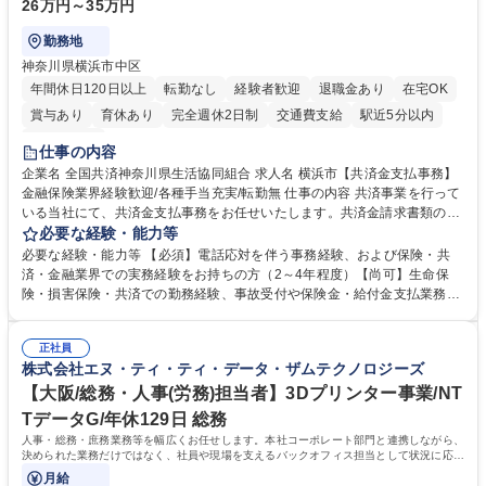
26万円～35万円
勤務地
神奈川県横浜市中区
年間休日120日以上
転勤なし
経験者歓迎
退職金あり
在宅OK
賞与あり
育休あり
完全週休2日制
交通費支給
駅近5分以内
土日祝休み
仕事の内容
企業名 全国共済神奈川県生活協同組合 求人名 横浜市【共済金支払事務】
金融保険業界経験歓迎/各種手当充実/転勤無 仕事の内容 共済事業を行って
いる当社にて、共済金支払事務をお任せいたします。共済金請求書類の受
付・内容確認・審査・データ入力のほか、加入者様や医療機関等からの問
必要な経験・能力等
い合わせ電話対応や書類発送等を担当します。 ■共済金請求書類の受付、
必要な経験・能力等 【必須】電話応対を伴う事務経験、および保険・共
内容確認、および共済金支払に関する審査・事務処理業務全般を担当 ■専
済・金融業界での実務経験をお持ちの方（2～4年程度）【尚可】生命保
用システムへのデータ入力、各種必要書類の作成・発送作業 ■加入者様や
険・損害保険・共済での勤務経験、事故受付や保険金・給付金支払業務経
医療機関等からの各種問い合わせに対する丁寧かつ迅速な電話応対 ■現場
験がある方 【求める人物像】■相手の立場に立った丁寧な対応ができる方
調査の対応および業務プロセスの改善活動 【業務内容の変更範囲】当社の
■チームワークを大切にし、素直に学べる方★外勤の保険営業から内勤事
指定する業務 募集職種 横浜市【共済金支払事務】金融保険業界経験歓迎/
正社員
務へのキャリアチェンジ希望者も大歓迎です！ 学歴・資格 学歴：大学院
株式会社エヌ・ティ・ティ・データ・ザムテクノロジーズ
各種手当充実/転勤無
大学 高専 短大 専修学校 高校 語学力： 資格：
【大阪/総務・人事(労務)担当者】3Dプリンター事業/NT
TデータG/年休129日 総務
人事・総務・庶務業務等を幅広くお任せします。本社コーポレート部門と連携しながら、
決められた業務だけではなく、社員や現場を支えるバックオフィス担当として状況に応じ
て柔軟に対応いただくことを期待します。
月給