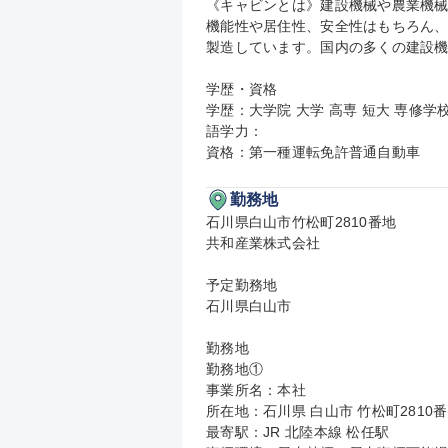
《キャビンとは》建設機械や農業機
機能性や居住性、安全性はもちろん
製造しています。国内の多くの建設機
学歴・資格

学歴：大学院 大学 高専 短大 専修学校
語学力：

資格：第一種運転免許普通自動車
勤務地
石川県白山市竹松町2810番地

共和産業株式会社

予定勤務地

石川県白山市

勤務地

勤務地①

事業所名：本社

所在地：石川県 白山市 竹松町2810
最寄駅：JR 北陸本線 松任駅
