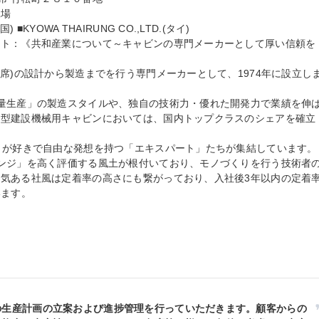
場

YOWA THAIRUNG CO.,LTD.(タイ)

ント：《共和産業について～キャビンの専門メーカーとして厚い信頼を
席)の設計から製造までを行う専門メーカーとして、1974年に設立し
量生産」の製造スタイルや、独自の技術力・優れた開発力で業績を伸
小型建設機械用キャビンにおいては、国内トップクラスのシェアを確立
りが好きで自由な発想を持つ「エキスパート」たちが集結しています。

ンジ」を高く評価する風土が根付いており、モノづくりを行う技術者
気ある社風は定着率の高さにも繋がっており、入社後3年以内の定着
ます。

の生産計画の立案および進捗管理を行っていただきます。顧客からの