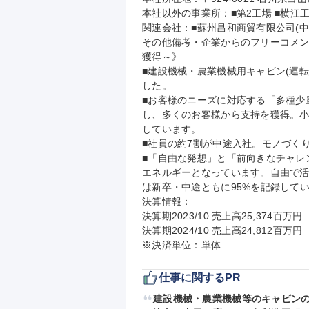
本社以外の事業所：■第2工場 ■横江工
関連会社：■蘇州昌和商貿有限公司(中国) ■K
その他備考・企業からのフリーコメ
獲得～》

■建設機械・農業機械用キャビン(運転
した。

■お客様のニーズに対応する「多種少
し、多くのお客様から支持を獲得。
しています。

■社員の約7割が中途入社。モノづく
■「自由な発想」と「前向きなチャレ
エネルギーとなっています。自由で活
は新卒・中途ともに95%を記録してい
決算情報：

決算期2023/10 売上高25,374百万円

決算期2024/10 売上高24,812百万円

※決済単位：単体
仕事に関するPR
建設機械・農業機械等のキャビン