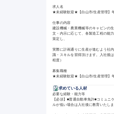
求人名

★未経験歓迎★【白山市/生産管理】年休
仕事の内容

建設機械・農業機械等のキャビンの
文・内示に応じて、各製造工程の能
策定し、

実際に計画通りに生産が進むよう社
識・スキルを習得頂けます。入社後は
程度）

募集職種

★未経験歓迎★【白山市/生産管理】年
求めている人材
必要な経験・能力等

【必須】■普通自動車免許■コミュニ
ルが低い場合は入社後に教育いたしま