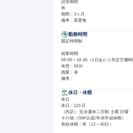
試用期間

有

期間：3ヶ月

備考：変更無
勤務時間
固定時間制

就業時間

08:00～16:45（1日あたり所定労働時
休憩：65分

残業：有

備考：
休日・休暇
休日

休日：121日

（内訳） 完全週休二日制 土曜 日曜

その他（GW/お盆/年末年始休暇）

有給休暇：有（12～40日）