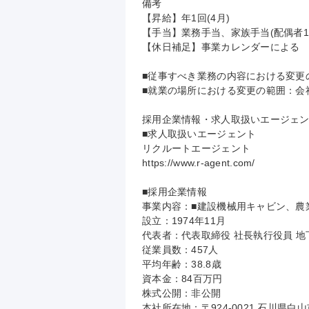
備考

【昇給】年1回(4月)

【手当】業務手当、家族手当(配偶者10,0
【休日補足】事業カレンダーによる

■従事すべき業務の内容における変更
■就業の場所における変更の範囲：会
採用企業情報・求人取扱いエージェン
■求人取扱いエージェント

リクルートエージェント

https://www.r-agent.com/

■採用企業情報

事業内容：■建設機械用キャビン、農
設立：1974年11月

代表者：代表取締役 社長執行役員 地下
従業員数：457人

平均年齢：38.8歳

資本金：84百万円

株式公開：非公開

本社所在地：〒924-0021 石川県白