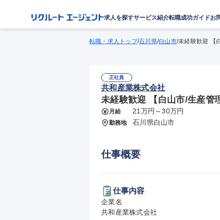
求人を探す
サービス紹介
転職成功ガイド
お
転職・求人トップ
/
石川県
/
白山市
/
未経験歓迎 【
正社員
共和産業株式会社
未経験歓迎 【白山市/生産管理
21万円～30万円
月給
石川県白山市
勤務地
仕事概要
仕事内容
企業名

共和産業株式会社
