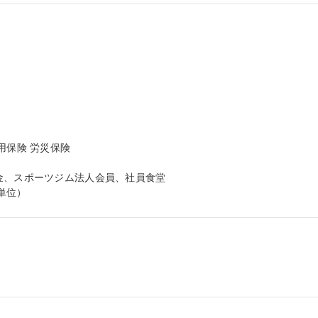
保険 労災保険

金、スポーツジム法人会員、社員食堂

単位）