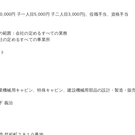
00円 子一人目5,000円 子二人目3,000円)、役職手当、資格手当

の範囲：会社の定めるすべての業務

社の定めるすべての事業所

ト

業機械用キャビン、特殊キャビン、建設機械用部品の設計・製造・販売
 義治

山市 竹松町２８１０番地
