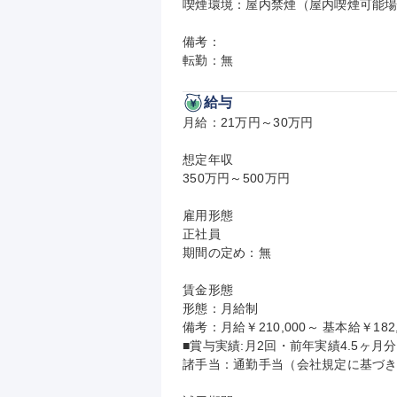
喫煙環境：屋内禁煙（屋内喫煙可能場
備考：

転勤：無
給与
月給：21万円～30万円

想定年収

350万円～500万円

雇用形態

正社員

期間の定め：無

賃金形態

形態：月給制

備考：月給￥210,000～ 基本給￥182,
■賞与実績:月2回・前年実績4.5ヶ月分/
諸手当：通勤手当（会社規定に基づき