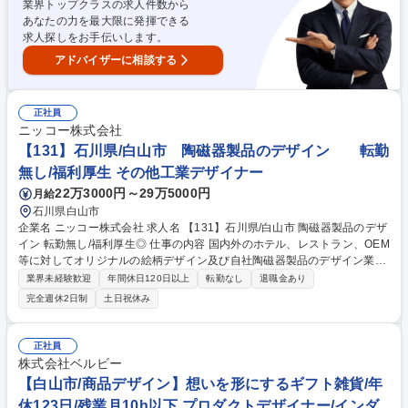
業界トップクラスの求人件数から
度の在庫を管理します。 募集職種 転勤無し★【金沢/物流管理】販売サー
あなたの力を最大限に発揮できる
ビス経験を活かせる!食品包装の専門商社
求人探しをお手伝いします。
アドバイザーに相談する
正社員
ニッコー株式会社
【131】石川県/白山市 陶磁器製品のデザイン 転勤
無し/福利厚生 その他工業デザイナー
22万3000円～29万5000円
月給
石川県白山市
企業名 ニッコー株式会社 求人名 【131】石川県/白山市 陶磁器製品のデザ
イン 転勤無し/福利厚生◎ 仕事の内容 国内外のホテル、レストラン、OEM
等に対してオリジナルの絵柄デザイン及び自社陶磁器製品のデザイン業務
をお任せします。【具体的な業務内容】■主に陶磁器につく絵柄(パターン)
業界未経験歓迎
年間休日120日以上
転勤なし
退職金あり
のデザイン■開発工程への版下 データ指示、仕様書の作成など 募集職種
完全週休2日制
土日祝休み
【131】石川県/白山市 陶磁器製品のデザイン 転勤無し/福利厚生◎
正社員
株式会社ベルビー
【白山市/商品デザイン】想いを形にするギフト雑貨/年
休123日/残業月10h以下 プロダクトデザイナー/インダ