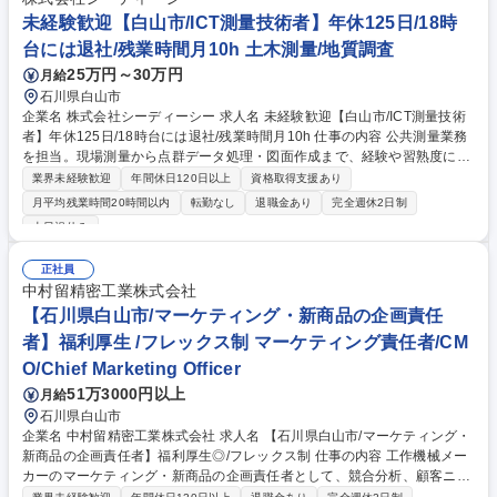
未経験歓迎【白山市/ICT測量技術者】年休125日/18時
台には退社/残業時間月10h 土木測量/地質調査
25万円～30万円
月給
石川県白山市
企業名 株式会社シーディーシー 求人名 未経験歓迎【白山市/ICT測量技術
者】年休125日/18時台には退社/残業時間月10h 仕事の内容 公共測量業務
を担当。現場測量から点群データ処理・図面作成まで、経験や習熟度に応
じて段階的に専門技術を習得します。 ※建設作業に該当する業務は発生し
業界未経験歓迎
年間休日120日以上
資格取得支援あり
ません。 【具体的には】道路・河川・上下水道など公共測量を担当。入社
月平均残業時間20時間以内
転勤なし
退職金あり
完全週休2日制
後は従来の測量機器を使った測量や、3Dレーザースキャナ・ドローンを
土日祝休み
活用したICT測量の現場業務からスタートします。 【入社後のキャリア】
現場での測量業務の後は、PCでのデータ解析や図面作成、測量計画の立
正社員
案などにも携わります。習熟度に応じて3～5年程度を目安に、官公庁担当
中村留精密工業株式会社
者との打ち合わせや案件全体を担う技術者として活躍いただきます。 募集
【石川県白山市/マーケティング・新商品の企画責任
職種 未経験歓迎【白山市/ICT測量技術者】年休125日/18時台には退社/残
業時間月10h
者】福利厚生 /フレックス制 マーケティング責任者/CM
O/Chief Marketing Officer
51万3000円以上
月給
石川県白山市
企業名 中村留精密工業株式会社 求人名 【石川県白山市/マーケティング・
新商品の企画責任者】福利厚生◎/フレックス制 仕事の内容 工作機械メー
カーのマーケティング・新商品の企画責任者として、競合分析、顧客ニー
ズ、業界トレンドを深く理解し、商品企画・マーケティング戦略の立案か