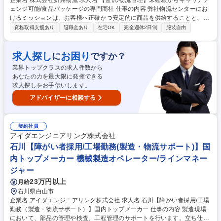
企業名 株式会社折兼物流 求人名 【金沢/物流管理】未経験からキャリアチ
ェンジ可能/食品パッケージの専門商社 仕事の内容 弊社物流センターにお
けるミッションは、お客様へ正確かつ安定的に商品を供給することと、継
続的なローコスト運営体制を構築することであり、これらを通じて、営業
資格取得支援あり
退職金あり
在宅OK
完全週休2日制
服装自由
部門が獲得した商権を確固たるものにします。 【業務内容】 ■安定稼働：
過去実績やデータに基づき適正在庫を保つ発注管理を実行します。また、
営業・パートなど社内外関係者との円滑な折衝・情報共有を通じ、業務を
求人探し
お困り
に
ですか？
推進します。 ■ローコスト物流：在庫ロケーションやスタッフ労務管理、
業界トップクラスの求人件数から
改善業務で庫内生産性を向上させます。また、配送先・ルートの調整や運
あなたの力を最大限に発揮できる
送会社との折衝により配送効率の最大化を図ります。 募集職種 【金沢/物
求人探しをお手伝いします。
流管理】未経験からキャリアチェンジ可能/食品パッケージの専門商社
アドバイザーに相談する
契約社員
アイダエンジニアリング株式会社
石川【障がい者採用/工場勤務(製造・物流サポート)】国
内トップメーカー 機械製造オペレーター/ラインマネー
ジャー
23万円以上
月給
石川県白山市
企業名 アイダエンジニアリング株式会社 求人名 石川【障がい者採用/工場
勤務（製造・物流サポート）】国内トップメーカー 仕事の内容 製造現場
において、部品の管理や検査、工程管理のサポートを行います。立ち仕事