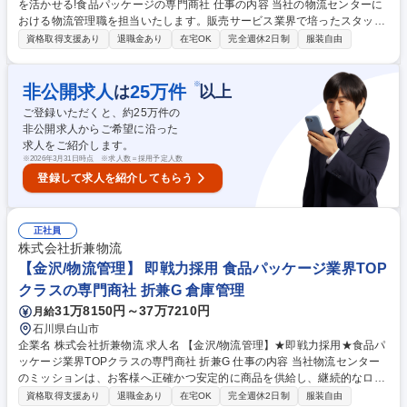
を活かせる!食品パッケージの専門商社 仕事の内容 当社の物流センターに
おける物流管理職を担当いたします。販売サービス業界で培ったスタッフ
マネジメント力や現場運営の経験を活かし、チームをまとめながら物流現
資格取得支援あり
退職金あり
在宅OK
完全週休2日制
服装自由
場を支えるやりがいのある仕事です！ 【具体的には】 ■在庫管理（発注業
務、適正在庫の算出、回転率の向上 等） ■庫内管理（ロケーション管理、
人時生産性の向上、作業環境の改善 等)■配送管理（配送ルート管理、積載
※
非公開求人
25
万件
は
以上
管理、トラック手配 等） ■関係者との情報共有や社外協力会社との折衝、
ご登録いただくと、約
25
万件の
物流データの分析業務)※5,000～10,000アイテム、1.5～3.0億円程度の在
非公開求人からご希望に沿った
庫を管理します。 募集職種 【金沢/物流管理】販売サービスでの経験を活
求人をご紹介します。
かせる!食品パッケージの専門商社
※
2026年3月31日時点 ※求人数＝採用予定人数
登録して求人を紹介してもらう
正社員
株式会社折兼物流
【金沢/物流管理】 即戦力採用 食品パッケージ業界TOP
クラスの専門商社 折兼G 倉庫管理
31万8150円～37万7210円
月給
石川県白山市
企業名 株式会社折兼物流 求人名 【金沢/物流管理】★即戦力採用★食品パ
ッケージ業界TOPクラスの専門商社 折兼G 仕事の内容 当社物流センター
のミッションは、お客様へ正確かつ安定的に商品を供給し、継続的なロー
コスト運営体制を構築することです。これらを通じて、営業部門が獲得し
資格取得支援あり
退職金あり
在宅OK
完全週休2日制
服装自由