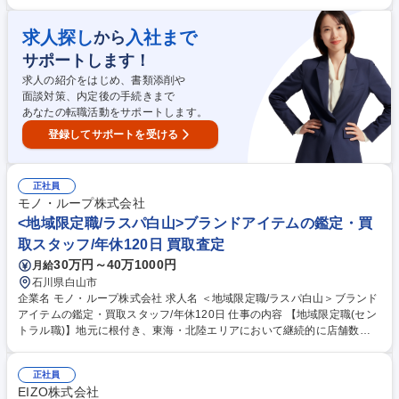
作機械の出荷数増への対応力強化、次世代への技術 継承を目的とした増員
募集です。 募集職種 【石川県白山市/工作機械の部品加工】年休124日/福
利厚生充実/増員採用
求人探し
入社まで
から
サポートします！
求人の紹介をはじめ、書類添削や
面談対策、内定後の手続きまで
あなたの転職活動をサポートします。
登録してサポートを受ける
正社員
モノ・ループ株式会社
<地域限定職/ラスパ白山>ブランドアイテムの鑑定・買
取スタッフ/年休120日 買取査定
30万円～40万1000円
月給
石川県白山市
企業名 モノ・ループ株式会社 求人名 ＜地域限定職/ラスパ白山＞ブランド
アイテムの鑑定・買取スタッフ/年休120日 仕事の内容 【地域限定職(セン
トラル職)】地元に根付き、東海・北陸エリアにおいて継続的に店舗数拡
大を実現している当社にて、ブランドアイテム鑑定のプロとしてご活躍い
ただける方を募集します。 ★入社後は下記業務からスタートしていただき
正社員
ます。 ■店舗運営における業務全般(シフト管理及びメンバーマネジメン
EIZO株式会社
ト) ■お客様対応:ご来店のお客様が持ち込んだ商品の買取査定をお任せ！