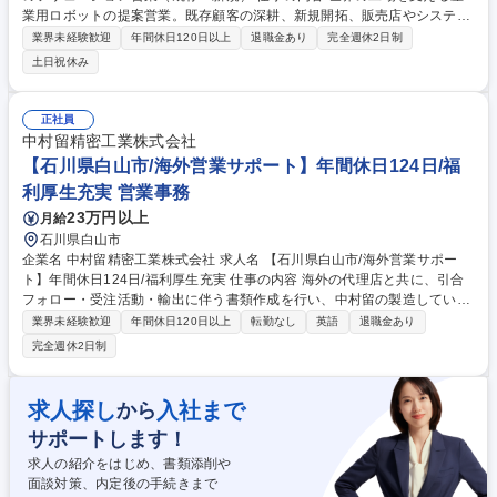
業用ロボットの提案営業。既存顧客の深耕、新規開拓、販売店やシステム
インテグレーター（SIer）との協業推進など、お客様の工場の自動化を実
業界未経験歓迎
年間休日120日以上
退職金あり
完全週休2日制
現するためのソリューション提案を行います。 【業務詳細】産業用ロボッ
土日祝休み
ト全般の既存・新規営業を担当。既存営業は商流（直販・代理店等）を問
わずユーザーを深耕し、新規営業は展示会やWeb等からリードを獲得しま
す。いずれも販売店やSIer、周辺機器メーカーとの強力な連携・技術支援
正社員
が不可欠であり、販売店の新規開拓や取扱拡大にも注力します。顧客訪問
中村留精密工業株式会社
を基本としつつ、リモート等も活用しながら、当社商品の高い技術力と付
【石川県白山市/海外営業サポート】年間休日124日/福
加価値を提案し販売を推進します。 募集職種 【石川白山/法人営業】産業
利厚生充実 営業事務
用ロボットのソリューション営業（既存・新規）
23万円以上
月給
石川県白山市
企業名 中村留精密工業株式会社 求人名 【石川県白山市/海外営業サポー
ト】年間休日124日/福利厚生充実 仕事の内容 海外の代理店と共に、引合
フォロー・受注活動・輸出に伴う書類作成を行い、中村留の製造している
工作機械を世界に向けて拡販していくことポジションです。私達の販売し
業界未経験歓迎
年間休日120日以上
転勤なし
英語
退職金あり
た機械で現場の負担を軽くし、ものづくりの楽 しさを世界に伝えることを
完全週休2日制
目指しております。 【具体的な業務内容】 ■海外代理店との電話・メール
対応■見積もり（特殊対応、納期確認） ■工場見学・来社対応、展示会ア
テンド■船積み書類、入金処理 ■輸出管理、顧客審査、輸出ライセンス書
求人探し
入社まで
から
類作成 募集職種 【石川県白山市/海外営業サポート】年間休日124日/福利
サポートします！
厚生充実
求人の紹介をはじめ、書類添削や
面談対策、内定後の手続きまで