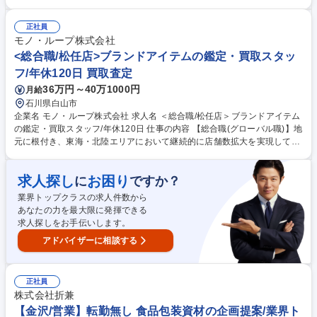
事です。 輸送する機器や配送内容を事前に確認し、必要な備品や専用車両
を準備します。取引先まで安全に配送し、納品先担当者との受け渡し確認
まで担当。あわせて輸送スケジュールや運行ルートの確認、車両の日常点
正社員
検・清掃、倉庫内での製品管理や出荷準備の補助など、物流業務全般をお
モノ・ループ株式会社
任せします。また、積載状況や車両状態を確認し、関係部署と連携しなが
<総合職/松任店>ブランドアイテムの鑑定・買取スタッ
ら、無理のない運行と確実な納品を進めていただきます。 募集職種 未経
フ/年休120日 買取査定
験歓迎【石川/白山市】工作機械の搬入スタッフ/年間休日120日/転勤なし
36万円～40万1000円
月給
石川県白山市
企業名 モノ・ループ株式会社 求人名 ＜総合職/松任店＞ブランドアイテム
の鑑定・買取スタッフ/年休120日 仕事の内容 【総合職(グローバル職)】地
元に根付き、東海・北陸エリアにおいて継続的に店舗数拡大を実現してい
る当社にて、ブランドアイテム鑑定のプロとしてご活躍いただける方を募
集します。 ★入社後は下記業務からスタートしていただきます。 ■店舗運
求人探し
お困り
に
ですか？
営における業務全般(シフト管理及びメンバーマネジメント) ■お客様対応:
ご来店のお客様が持ち込んだ商品の買取査定をお任せ！ 【買取商材】ポケ
業界トップクラスの求人件数から
モンカード/ブランド品/古美術品など 【当社の大事にする価値観】品物を
あなたの力を最大限に発揮できる
買取るだけでなく〈お客様の品物への想いや思い出も伺い気持ちを整理し
求人探しをお手伝いします。
ていただいたうえで買取る〉ことを大切にしています。 募集職種 ＜総合
アドバイザーに相談する
職/松任店＞ブランドアイテムの鑑定・買取スタッフ/年休120日
正社員
株式会社折兼
【金沢/営業】転勤無し 食品包装資材の企画提案/業界ト