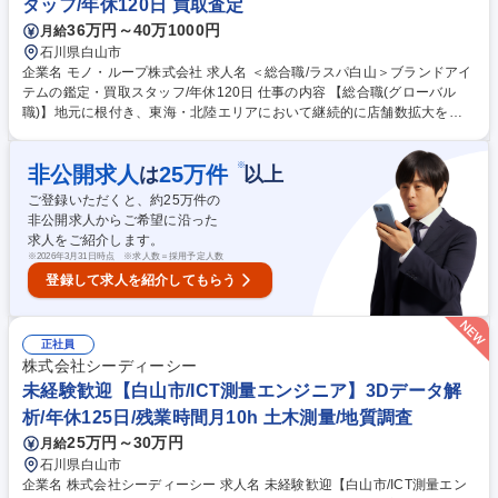
タッフ/年休120日 買取査定
集職種 【石川/法人営業】年間休日125日/コカ・コーラ製品/地域密着型営
36万円～40万1000円
月給
業
石川県白山市
企業名 モノ・ループ株式会社 求人名 ＜総合職/ラスパ白山＞ブランドアイ
テムの鑑定・買取スタッフ/年休120日 仕事の内容 【総合職(グローバル
職)】地元に根付き、東海・北陸エリアにおいて継続的に店舗数拡大を実
現している当社にて、ブランドアイテム鑑定のプロとしてご活躍いただけ
る方を募集します。 ★入社後は下記業務からスタートしていただきます。
※
非公開求人
25
万件
は
以上
■店舗運営における業務全般(シフト管理及びメンバーマネジメント) ■お客
様対応:ご来店のお客様が持ち込んだ商品の買取査定をお任せ！ 【買取商
ご登録いただくと、約
25
万件の
材】ポケモンカード/ブランド品/古美術品など 【当社の大事にする価値
非公開求人からご希望に沿った
観】品物を買取るだけでなく〈お客様の品物への想いや思い出も伺い気持
求人をご紹介します。
ちを整理していただいたうえで買取る〉ことを大切にしています。 募集職
※
2026年3月31日時点 ※求人数＝採用予定人数
種 ＜総合職/ラスパ白山＞ブランドアイテムの鑑定・買取スタッフ/年休12
登録して求人を紹介してもらう
0日
正社員
株式会社シーディーシー
未経験歓迎【白山市/ICT測量エンジニア】3Dデータ解
析/年休125日/残業時間月10h 土木測量/地質調査
25万円～30万円
月給
石川県白山市
企業名 株式会社シーディーシー 求人名 未経験歓迎【白山市/ICT測量エン