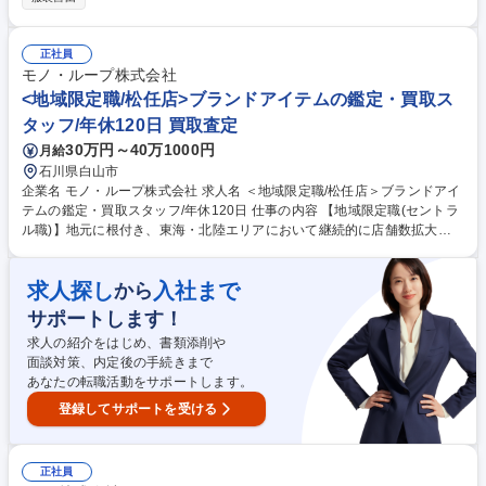
の電話対応：欠品時に社内転送を指示→転送不可の場合、仕入先に問い合
わせ→社内の営業担当へ納期を連絡 ■その他：送り状や伝票等の作成・発
行、庶務業務(社内備品管理等) ※マニュアルがあるため、未経験からでも
正社員
ご活躍いただけます！ 募集職種 【金沢/事務職】事務未経験OK★食のイン
モノ・ループ株式会社
フラを支える食品包装の専門商社
<地域限定職/松任店>ブランドアイテムの鑑定・買取ス
タッフ/年休120日 買取査定
30万円～40万1000円
月給
石川県白山市
企業名 モノ・ループ株式会社 求人名 ＜地域限定職/松任店＞ブランドアイ
テムの鑑定・買取スタッフ/年休120日 仕事の内容 【地域限定職(セントラ
ル職)】地元に根付き、東海・北陸エリアにおいて継続的に店舗数拡大を
実現している当社にて、ブランドアイテム鑑定のプロとしてご活躍いただ
ける方を募集します。 ★入社後は下記業務からスタートしていただきま
求人探し
入社まで
から
す。 ■店舗運営における業務全般(シフト管理及びメンバーマネジメント)
■お客様対応:ご来店のお客様が持ち込んだ商品の買取査定をお任せ！ 【買
サポートします！
取商材】ポケモンカード/ブランド品/古美術品など 【当社の大事にする価
求人の紹介をはじめ、書類添削や
値観】品物を買取るだけでなく〈お客様の品物への想いや思い出も伺い気
面談対策、内定後の手続きまで
持ちを整理していただいたうえで買取る〉ことを大切にしています。 募集
あなたの転職活動をサポートします。
職種 ＜地域限定職/松任店＞ブランドアイテムの鑑定・買取スタッフ/年休
120日
登録してサポートを受ける
正社員