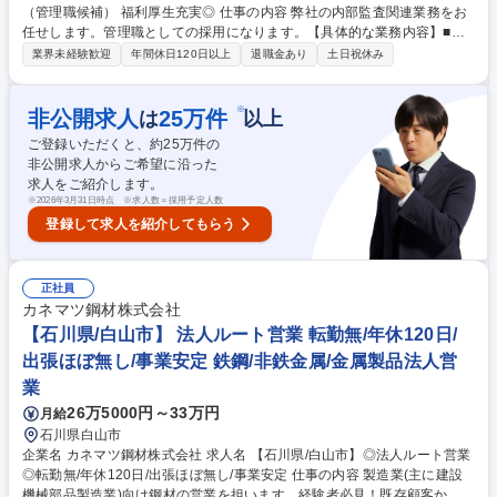
（管理職候補） 福利厚生充実◎ 仕事の内容 弊社の内部監査関連業務をお
任せします。管理職としての採用になります。【具体的な業務内容】■内
部監査業務（会計監査、適法性監査：社内業務や職務に不正がないかどう
業界未経験歓迎
年間休日120日以上
退職金あり
土日祝休み
かを調べ、法律・社内規則が遵守されてい るかを確認する、IT監査）■内
部統制監査対応 募集職種 【102】石川県/白山市 内部監査関連業務（管理
職候補） 福利厚生充実◎
※
非公開求人
25
万件
は
以上
ご登録いただくと、約
25
万件の
非公開求人からご希望に沿った
求人をご紹介します。
※
2026年3月31日時点 ※求人数＝採用予定人数
登録して求人を紹介してもらう
正社員
カネマツ鋼材株式会社
【石川県/白山市】 法人ルート営業 転勤無/年休120日/
出張ほぼ無し/事業安定 鉄鋼/非鉄金属/金属製品法人営
業
26万5000円～33万円
月給
石川県白山市
企業名 カネマツ鋼材株式会社 求人名 【石川県/白山市】◎法人ルート営業
◎転勤無/年休120日/出張ほぼ無し/事業安定 仕事の内容 製造業(主に建設
機械部品製造業)向け鋼材の営業を担います。経験者必見！既存顧客かつ