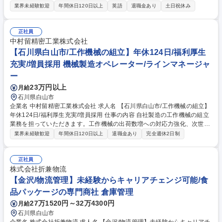
（アメリカ・ニュージャージー州）※以下、通称：NCI】日本国内での数
業界未経験歓迎
年間休日120日以上
英語
退職金あり
土日祝休み
年の勤務の後、海外駐在先に駐在頂き、当該海外関 連会社の責任者（社長
レベル）として勤務頂きます。 ※この求人に限っては書類選考合格となり
得る方には適性検査を受検頂き、その結果も以て最終的に書類選考合否判
正社員
定します。 募集職種 【127】石川県/白山市 海外営業職（将来的な海外駐
中村留精密工業株式会社
在、海外関連会社の責任者）
【石川県白山市/工作機械の組立】年休124日/福利厚生
充実/増員採用 機械製造オペレーター/ラインマネージャ
ー
23万円以上
月給
石川県白山市
企業名 中村留精密工業株式会社 求人名 【石川県白山市/工作機械の組立】
年休124日/福利厚生充実/増員採用 仕事の内容 自社製造の工作機械の組立
業務を担っていただきます。工作機械の出荷数増への対応力強化、次世代
への技術継承を目的とした増員募集です。 【具体的な業務内容】 ■工作機
業界未経験歓迎
年間休日120日以上
退職金あり
完全週休2日制
械の本体組立（メカ・ユニットの組付け） ■配線作業（電装ユニット組付
け、ケーブル配線） ■各軸の精度調整、動作確認 ■油圧・空圧配管の取り
付け ■試運転・検査対応 など 募集職種 【石川県白山市/工作機械の組立】
正社員
年休124日/福利厚生充実/増員採用
株式会社折兼物流
【金沢/物流管理】未経験からキャリアチェンジ可能/食
品パッケージの専門商社 倉庫管理
27万1520円～32万4300円
月給
石川県白山市