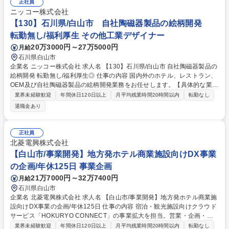
正社員
ニッコー株式会社
【130】石川県/白山市 自社陶磁器製品の絵柄開発
転勤無し/福利厚生 その他工業デザイナー
20万3000円～27万5000円
月給
石川県白山市
企業名 ニッコー株式会社 求人名 【130】石川県/白山市 自社陶磁器製品の
絵柄開発 転勤無し/福利厚生◎ 仕事の内容 国内外のホテル、レストラン、
OEM及び自社陶磁器製品の絵柄開発業務をお任せします。【具体的な業務
内容】■デザインデータを元に版下データの作成、印刷、陶磁器のサンプ
業界未経験歓迎
年間休日120日以上
月平均残業時間20時間以内
転勤なし
ル作成■色出しや顔料の調合■製造工程 への転写紙印刷内容の指示 募集職
退職金あり
種 【130】石川県/白山市 自社陶磁器製品の絵柄開発 転勤無し/福利厚生◎
正社員
北菱電興株式会社
【白山市/事業開発】地方発ホテル商業施設向けDX事業
の企画/年休125日 事業企画
21万7000円～32万7400円
月給
石川県白山市
企業名 北菱電興株式会社 求人名 【白山市/事業開発】地方発ホテル商業施
設向けDX事業の企画/年休125日 仕事の内容 宿泊・観光施設向けクラウド
サービス「HOKURYO CONNECT」の事業拡大を担当。営業・企画・マ
ーケ・アライアンスなどを横断し、事業成長を推進します。 ホテル・温浴
業界未経験歓迎
年間休日120日以上
月平均残業時間20時間以内
転勤なし