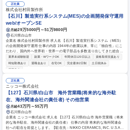
正社員
株式会社村田製作所
【石川】製造実行系システム(MES)の企画開発保守運用
web/オープンSE
29万5000円～51万9800円
月給
石川県白山市
企業名 株式会社村田製作所 求人名 【石川】製造実行系システム（MES）
の企画開発保守運用 仕事の内容 1944年の創業以来、常に「独自性」にこ
だわり、国内外へ世界初・世界一の電子部品を多数送り出してきた総合電
子部品メーカーです。そんな当社にて、新たに導入する製造系基幹システ
業界未経験歓迎
副業・WワークOK
年間休日120日以上
資格取得支援あり
ム(MES)の企画・開発をお任せ。 【詳細】■スマートファクトリー化を実
時短勤務あり
退職金あり
在宅OK
完全週休2日制
土日祝休み
現するために導入される、新たな業務プロセスをサポートする製造支援シ
服装自由
ステムの企画開発保守運用 ※IoT機器からのデータ収集や現場の様々な設
備やシステムのデータを管理しデータマネジメントの企画、システム構築
正社員
を進めていただきます。 ■モノづくり現場メンバーと一緒に業務要件を整
ニッコー株式会社
理し、上流工程から参画しながらシステム開発に取り組んでいただきます
【127】石川県/白山市 海外営業職(将来的な海外駐
募集職種 【石川】製造実行系システム（MES）の企画開発保守運用
在、海外関連会社の責任者) その他営業
43万円～55万円
月給
石川県白山市
企業名 ニッコー株式会社 求人名 【127】石川県/白山市 海外営業職（将来
的な海外駐在、海外関連会社の責任者） 仕事の内容 将来的な海外関連会
社への駐在を前提とします。【駐在先：NIKKO CERAMICS, INC. U.S.A