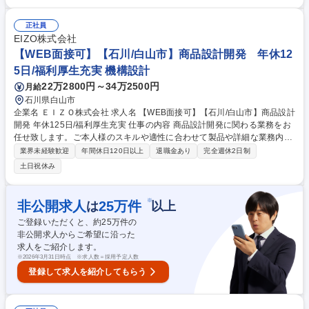
し） ■定期点検・メンテナンス ■協力業者・職人の手配（大規模な修理の
場合） ■改善工事の計画立案・提案など 募集職種 金沢【サービスエンジ
正社員
ニア】東証プライム上場/福利厚生◎/年休125日
EIZO株式会社
【WEB面接可】【石川/白山市】商品設計開発 年休12
5日/福利厚生充実 機構設計
22万2800円～34万2500円
月給
石川県白山市
企業名 ＥＩＺＯ株式会社 求人名 【WEB面接可】【石川/白山市】商品設計
開発 年休125日/福利厚生充実 仕事の内容 商品設計開発に関わる業務をお
任せ致します。ご本人様のスキルや適性に合わせて製品や詳細な業務内容
を決定致します。【具体的には】（回路・ハードウェア設計）■電気設計
業界未経験歓迎
年間休日120日以上
退職金あり
完全週休2日制
主担当としての開発プロジェクト運営■ 電気回路設計■電源回路設計■完成
土日祝休み
品評価■信頼性評価■カメラ開発■映像プロセッサ開発（表示デバイス開
発）（機構設計）■機構設計■取扱説明書作成（ソフトウェア開発）■アプ
リケーションソフトウェア開発■アプリケーションソフトウェア開発（カ
※
非公開求人
25
万件
は
以上
メラ関連）■ファームウェア設計 ■IoTソフト開発 募集職種 【WEB面接
ご登録いただくと、約
25
万件の
可】【石川/白山市】商品設計開発 年休125日/福利厚生充実
非公開求人からご希望に沿った
求人をご紹介します。
※
2026年3月31日時点 ※求人数＝採用予定人数
登録して求人を紹介してもらう