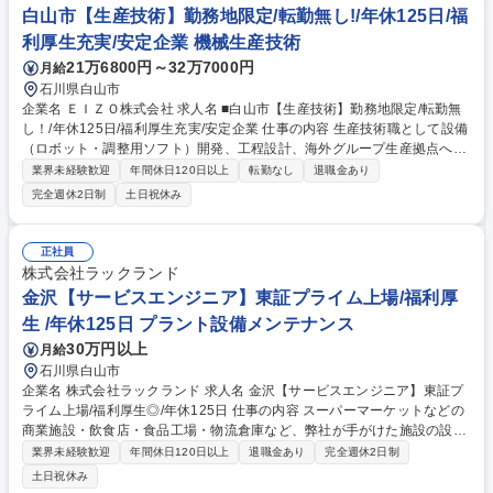
【買取商材】ポケモンカード/ブランド品/古美術品など 【当社の大事にす
白山市【生産技術】勤務地限定/転勤無し!/年休125日/福
る価値観】品物を買取るだけでなく〈お客様の品物への想いや思い出も伺
利厚生充実/安定企業 機械生産技術
い気持ちを整理していただいたうえで買取る〉ことを大切にしています。
21万6800円～32万7000円
月給
募集職種 ＜地域限定職/ラスパ白山＞ブランドアイテムの鑑定・買取スタ
石川県白山市
ッフ/年休120日
企業名 ＥＩＺＯ株式会社 求人名 ■白山市【生産技術】勤務地限定/転勤無
し！/年休125日/福利厚生充実/安定企業 仕事の内容 生産技術職として設備
（ロボット・調整用ソフト）開発、工程設計、海外グループ生産拠点への
技術支援をお任せ致します。関係部署との連携し、当社のモノづくりの最
業界未経験歓迎
年間休日120日以上
転勤なし
退職金あり
前線を技術で支えるやりがいのある仕事です。 募集職種 ■白山市【生産技
完全週休2日制
土日祝休み
術】勤務地限定/転勤無し！/年休125日/福利厚生充実/安定企業
正社員
株式会社ラックランド
金沢【サービスエンジニア】東証プライム上場/福利厚
生 /年休125日 プラント設備メンテナンス
30万円以上
月給
石川県白山市
企業名 株式会社ラックランド 求人名 金沢【サービスエンジニア】東証プ
ライム上場/福利厚生◎/年休125日 仕事の内容 スーパーマーケットなどの
商業施設・飲食店・食品工場・物流倉庫など、弊社が手がけた施設の設備
メンテンス業務です。冷凍冷蔵設備、空調設備、給排気・ダクト設備、厨
業界未経験歓迎
年間休日120日以上
退職金あり
完全週休2日制
房設備など幅広く経験いただけます。 具体的には ■各種設備の修理作業・
土日祝休み
不具合に対する緊急対応（作業対象は、設備内部のみ。配管/配線作業も無