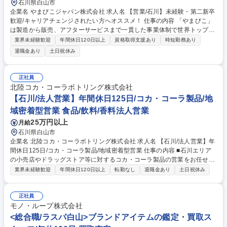
石川県白山市
企業名 やまびこジャパン株式会社 求人名 【営業/石川】未経験・第二新卒
歓迎/キャリアチェンジされたい方へオススメ！ 仕事の内容 「やまびこ」
は製造から販売、アフターサービスまで一貫した事業体制で世界トップレ
ベルの農業機械メーカーです。その販売会社の弊社で、農業用機械・小型
業界未経験歓迎
年間休日120日以上
資格取得支援あり
時短勤務あり
屋外作業機械・産業用機械の営業を担当していただきます。 主に果樹園や
退職金あり
土日祝休み
水田で使用される防除機や耕運機、除草機等の農林業機械を、全農や代理
店、ホームセンターに、【製品説明・受注・納入・指導・イベント販売】
の営業からアフタフォローまで一貫してお任せします。当社製品は業界内
正社員
でもブランド力があり、かつ地域や用途などニーズに合わせたカスタマイ
北陸コカ・コーラボトリング株式会社
ズが強みです。普通の営業ではなく、課題解決しながら提案や顧客との関
【石川/法人営業】年間休日125日/コカ・コーラ製品/地
係構築できるため、やりがいを感じられます。 募集職種 【営業/石川】未
域密着型営業 食品/飲料/香料法人営業
経験・第二新卒歓迎/キャリアチェンジされたい方へオススメ！
25万円以上
月給
石川県白山市
企業名 北陸コカ・コーラボトリング株式会社 求人名 【石川/法人営業】年
間休日125日/コカ・コーラ製品/地域密着型営業 仕事の内容 ■石川エリア
の小売店やドラッグストア等に対するコカ・コーラ製品の営業をお任せし
ます。顧客の課題を把握し、最適な商品提案や売り場づくりのサポートを
業界未経験歓迎
年間休日120日以上
転勤なし
退職金あり
土日祝休み
行って頂きます。 【具体的には】地域の小売店やドラッグストア等のクラ
イアントに対して、コカ・コーラ製品の提案営業を行います。単なる商品
販売だけでなく、マーケティング手法を活用しながら、店舗の特性や顧客
正社員
層に合わせた商品ラインナップの提案、効果的な売り場づくりのサポート
モノ・ループ株式会社
など、クライアントの売上向上につながる提案を行います。また、顧客の
<総合職/ラスパ白山>ブランドアイテムの鑑定・買取ス
真のニーズを把握し、課題解決を通じて信頼関係を構築していきます。 募