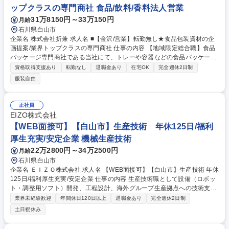
ップクラスの専門商社 食品/飲料/香料法人営業
31万8150円～33万150円
月給
石川県白山市
企業名 株式会社折兼 求人名 ■【金沢/営業】転勤無し★食品包装資材の企
画提案/業界トップクラスの専門商社 仕事の内容 【地域限定総合職】食品
パッケージ専門商社である当社にて、トレーや容器などの食品パッケージ
を通じ、食品業界を支える資材の企画・提案を担当します。アイデアを形
資格取得支援あり
転勤なし
退職金あり
在宅OK
完全週休2日制
にし、顧客の課題解決に貢献できる仕事です。 【詳細】食品スーパーや食
服装自由
品メーカーなどを中心とした既存顧客に対し、新商品開発や売上拡大、コ
スト削減などパッケージを通じて課題解決提案を行います(※既存9割、新
規1割)。担当ルート営業として顧客との関係構築・ニーズをヒアリング
正社員
し、社内の専門部署や社外仕入先などと連携協力して課題解決を行いま
EIZO株式会社
す。【社風】役職・年次等に関係なく意見交換するフレンドリーな社風。
【WEB面接可】【白山市】生産技術 年休125日/福利
面倒見の良い社員が多く、手助けしあう社風です。 募集職種 ■【金沢/営
厚生充実/安定企業 機械生産技術
業】転勤無し★食品包装資材の企画提案/業界トップクラスの専門商社
22万2800円～34万2500円
月給
石川県白山市
企業名 ＥＩＺＯ株式会社 求人名 【WEB面接可】【白山市】生産技術 年休
125日/福利厚生充実/安定企業 仕事の内容 生産技術職として設備（ロボッ
ト・調整用ソフト）開発、工程設計、海外グループ生産拠点への技術支援
をお任せ致します。関係部署との連携し、当社のモノづくりの最前線を技
業界未経験歓迎
年間休日120日以上
退職金あり
完全週休2日制
術で支えるやりがいのある仕事です。 募集職種 【WEB面接可】【白山
土日祝休み
市】生産技術 年休125日/福利厚生充実/安定企業