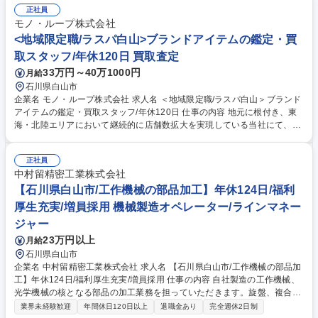
正社員
モノ・ループ株式会社
<地域限定職/ラスパ白山>ブランドアイテムの鑑定・買
取スタッフ/年休120日 買取査定
33万円～40万1000円
月給
石川県白山市
企業名 モノ・ループ株式会社 求人名 ＜地域限定職/ラスパ白山＞ブランド
アイテムの鑑定・買取スタッフ/年休120日 仕事の内容 地元に根付き、東
海・北陸エリアにおいて継続的に店舗数拡大を実現している当社にて、ブ
ランドアイテム鑑定のプロとしてご活躍いただきます。地域限定職の募集
です。 ★入社後は下記業務からスタートしていただきます。 ■店舗運営に
正社員
おける業務全般(シフト管理及びメンバーマネジメント) ■お客様対応:ご来
中村留精密工業株式会社
店のお客様が持ち込んだ商品の買取査定をお任せ！ 【買取商材】ポケモン
カード/ブランド品/古美術品など 【当社の大事にする価値観】品物を買取
【石川県白山市/工作機械の部品加工】年休124日/福利
るだけでなく〈お客様の品物への想いや思い出も伺い気持ちを整理してい
厚生充実/増員採用 機械製造オペレーター/ラインマネー
ただいたうえで買取る〉ことを大切にしています。 募集職種 ＜地域限定
ジャー
職/ラスパ白山＞ブランドアイテムの鑑定・買取スタッフ/年休120日
23万円以上
月給
石川県白山市
企業名 中村留精密工業株式会社 求人名 【石川県白山市/工作機械の部品加
工】年休124日/福利厚生充実/増員採用 仕事の内容 自社製造の工作機械、
光学機械の核となる部品の加工業務を担っていただきます。旋盤、複合加
工機、マシニングセンタ（門型）を使用した部品加工業務となります。工
業界未経験歓迎
年間休日120日以上
退職金あり
完全週休2日制