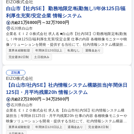
EIZO株式会社
白山市【社内SE】 勤務地限定/転勤無し!/年休125日/福
利厚生充実/安定企業 情報システム
21万6800円～32万7000円
月給
石川県白山市
企業名 ＥＩＺＯ株式会社 求人名 ■白山市【社内SE】◎勤務地限定/転勤無
し！/年休125日/福利厚生充実/安定企業 仕事の内容 各種映像モニターや映
像ソリューションを開発・提供する当社にて、社内情報システム構築担当
を募集します。業務系システム構築のほか、ネットワーク管理、情報セキ
業界未経験歓迎
年間休日120日以上
転勤なし
退職金あり
ュリティ対策等もご担当いただきます。 ■業務系／コミュニケーション系
完全週休2日制
土日祝休み
システムの構築、運用、保守 ■ネットワーク／サーバーの設計／導入、運
用、保守 ■情報セキュリティ対策の企画 【この仕事のやりがい】システム
構築や運用上の問題が発生することもありますが、関係者が協力して解決
正社員
していきます。それぞれのスキル、経験を活かしながら新しい課題にチャ
EIZO株式会社
レンジできる職場です。 募集職種 ■白山市【社内SE】◎勤務地限定/転勤
【白山市/社内SE】社内情報システム構築担当|年間休日
無し！/年休125日/福利厚生充実/安定企業
125日・月平均残業20h 情報システム
22万2800円～34万2500円
月給
石川県白山市
企業名 ＥＩＺＯ株式会社 求人名 【白山市/社内SE】社内情報システム構
築担当｜年間休日125日・月平均残業20h 仕事の内容 各種映像モニターや
映像ソリューションを開発・提供する当社にて、社内情報システム構築担
当を募集します。業務系システム構築のほか、ネットワーク管理、情報セ
業界未経験歓迎
年間休日120日以上
退職金あり
完全週休2日制
キュリティ対策等もご担当いただきます。 ■業務系／コミュニケーション
土日祝休み