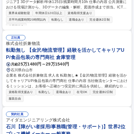
ジニア】3Dデータ解析/年休125日/残業時間月10h 仕事の内容 公共測量に
おける現場計測から、3Dデータの編集・解析、図面作成まで担当。ICT測
量技術を基礎から学び、段階的に専門性を高めます。 ※建設作業に該当す
業界未経験歓迎
年間休日120日以上
資格取得支援あり
る業務は発生しません。 【具体的には】道路・河川・上下水道など公共測
月平均残業時間20時間以内
転勤なし
退職金あり
完全週休2日制
量案件を担当いただきます。現場での計測からスタートし、3Dレーザー
土日祝休み
スキャナやドローンで取得したデータを、3Dデータ編集ソフト（TREND-
POINT）等で加工・解析し、図面作成まで段階的に習得します。最新ICT
正社員
技術を活用し、現場とPCの両方で活躍する技術者を目指せます。 募集職
株式会社折兼物流
種 未経験歓迎【白山市/ICT測量エンジニア】3Dデータ解析/年休125日/残
転勤無し 【金沢/物流管理】経験を活かしてキャリアU
業時間月10h
P/食品包装の専門商社 倉庫管理
25万1480円～29万1540円
月給
石川県白山市
企業名 株式会社折兼物流 求人名 転勤無し★【金沢/物流管理】経験を活か
してキャリアUP/食品包装の専門商社 仕事の内容 当社物流センターにおけ
るミッションは、お客様へ正確かつ安定的に商品を供給し、継続的なロー
コスト運営体制を構築することです。これらを通じて、営業部門が獲得し
資格取得支援あり
転勤なし
退職金あり
在宅OK
完全週休2日制
た商権を確固たるものにします。 【業務内容】 ■安定稼働：過去実績やデ
服装自由
ータに基づき適正在庫を保つ発注管理を実行します。また、営業・パート
など社内外関係者との円滑な折衝・情報共有を通じ、業務を推進します。
■ローコスト物流：在庫ロケーションやスタッフ労務管理、改善業務で庫
契約社員
内生産性を向上させます。また、配送先・ルートの調整や運送会社との折
アイダエンジニアリング株式会社
衝により配送効率の最大化を図ります。 募集職種 転勤無し★【金沢/物流
石川【障がい者採用/事務職(管理・サポート)】世界2位
管理】経験を活かしてキャリアUP/食品包装の専門商社
プレス機械メーカー 一般事務