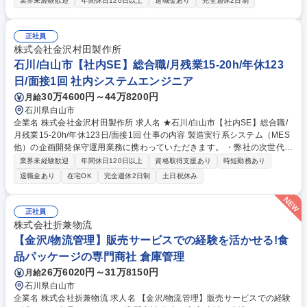
業界未経験歓迎
年間休日120日以上
退職金あり
完全週休2日制
ら実行までを一貫して担っていただきます。 ■競合他社の動向・顧客ニー
ズ・業界トレンドなどの分析、マーケティング戦略の策定■技術部とも連
携しながら、新しい製品の企画■当社製品や技術、企業文化といった強み
正社員
を明確にし、ターゲット市場に対し効果的にブランド価値を構築・向上■
株式会社金沢村田製作所
将来的なマーケティング部門の人員育成・強化 募集職種 【石川県白山市/
石川/白山市【社内SE】総合職/月残業15-20h/年休123
マーケティング・新商品の企画責任者】福利厚生◎/フレックス制
日/面接1回 社内システムエンジニア
30万4600円～44万8200円
月給
石川県白山市
企業名 株式会社金沢村田製作所 求人名 ★石川/白山市【社内SE】総合職/
月残業15-20h/年休123日/面接1回 仕事の内容 製造実行系システム（MES
他）の企画開発保守運用業務に携わっていただきます。 ・弊社の次世代モ
ノづくり構想（スマートファクトリー）を実現するために導入される新た
業界未経験歓迎
年間休日120日以上
資格取得支援あり
時短勤務あり
な業務プロセスをサポートする製造支援 システムの開発を行っていただき
退職金あり
在宅OK
完全週休2日制
土日祝休み
ます。※モノづくり現場の自動化等を行います。 ・モノづくり現場メンバ
ーと一緒に業務要件を整理し、上流工程から参画しながらシステム開発に
取り組んでいただきます。 ・IoT機器からのデータ収集や現場の様々な設
正社員
備やシステムのデータを管理しデータマネジメントの企画、システム構築
株式会社折兼物流
を進めていただきます。 ※生産時点情報のビッグデータ一元化を推進して
【金沢/物流管理】販売サービスでの経験を活かせる!食
います。 募集職種 ★石川/白山市【社内SE】総合職/月残業15-20h/年休12
品パッケージの専門商社 倉庫管理
3日/面接1回
26万6020円～31万8150円
月給
石川県白山市
企業名 株式会社折兼物流 求人名 【金沢/物流管理】販売サービスでの経験