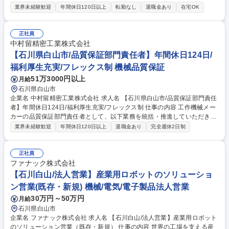
や移動を伴う場合がありますが、配慮事項に基づき配置を検討します。 で
業界未経験歓迎
年間休日120日以上
転勤なし
退職金あり
在宅OK
す。【詳細】・工場内物流の整理、ピッキング作業の補助 ・完成部品の測
定、外観検査（傷や汚れの有無を確認） ・工具や治具の管理・貸し出し業
務 ・製造現場での清掃・安全管理サポート 業務の変更範囲：当社業務全
正社員
般 募集職種 石川【障がい者採用/工場勤務（製造・物流サポート）】国内
中村留精密工業株式会社
トップメーカー
【石川県白山市/品質保証部門責任者】年間休日124日/
福利厚生充実/フレックス制 機械品質保証
51万3000円以上
月給
石川県白山市
企業名 中村留精密工業株式会社 求人名 【石川県白山市/品質保証部門責任
者】年間休日124日/福利厚生充実/フレックス制 仕事の内容 工作機械メー
カーの品質保証部門責任者として、以下業務を統括・推進していただきま
す。【具体的な業務内容】■品質保証戦略・方針の策定および実行■工作機
業界未経験歓迎
年間休日120日以上
退職金あり
完全週休2日制
械・ユニット・部品に関する品質保証体制の構築・改善 ■ISO9001等の品
質マネジメントシステムの運用・監査対応（内部／外部）■クレーム・不
具合対応の統括（原因解析、是正・再発防止）■設計・製造・調達部門と
正社員
の品質課題に関する横断的な連携■サプライヤー品質管理および指導■海外
ファナック株式会社
顧客・海外拠点との品質に関する折衝（必要に応じて）■部下の育成、評
【石川白山/法人営業】産業用ロボットのソリューショ
価、組織マネジメント ※変更範囲：当社業務全般 募集職種 【石川県白山
ン営業(既存・新規) 機械/電気/電子製品法人営業
市/品質保証部門責任者】年間休日124日/福利厚生充実/フレックス制
30万円～50万円
月給
石川県白山市
企業名 ファナック株式会社 求人名 【石川白山/法人営業】産業用ロボット
のソリューション営業（既存・新規） 仕事の内容 世界の工場を支える産