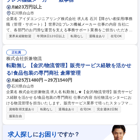
23万円以上
月給
石川県白山市
企業名 アイダエンジニアリング株式会社 求人名 石川【障がい者採用/事務
職（管理・サポート）】世界2位プレス機械メーカー 仕事の内容 当社に
て、各部門のお円滑な運営を支える事務サポート業務をご担当いただきま
す。適性や配慮事項に基づき、総務、人事、経理、または営業事務へ配属
業界未経験歓迎
年間休日120日以上
転勤なし
退職金あり
在宅OK
となります。 【詳細】* PC（Word, Excel）を使用したデータ入力、資料
作成 ・伝票処理、経費精算などの事務手続き ・電話・来客対応（聴覚・
発話の状況に応じて相談可） ・社内備品の管理や、郵便物の仕分け・配布
正社員
・専用システムを使用した在庫管理や発注補助 業務の変更範囲：当社業務
株式会社折兼物流
全般 募集職種 石川【障がい者採用/事務職（管理・サポート）】世界2位
転勤無し 【金沢/物流管理】販売サービス経験を活かせ
プレス機械メーカー
る!食品包装の専門商社 倉庫管理
25万1480円～29万1540円
月給
石川県白山市
企業名 株式会社折兼物流 求人名 転勤無し★【金沢/物流管理】販売サービ
ス経験を活かせる!食品包装の専門商社 仕事の内容 当社物流センターにお
ける物流管理を担当いたします。販売サービス業界で培ったスタッフマネ
ジメント力、現場運営のご経験を活かし、チームをまとめながら物流現場
資格取得支援あり
転勤なし
退職金あり
在宅OK
完全週休2日制
を支えるやりがいのある仕事です。 【具体的には】 ■在庫管理（発注業
服装自由
務、適正在庫の算出、回転率の向上 等） ■庫内管理（ロケーション管理、
人時生産性の向上、作業環境の改善 等) ■配送管理（配送ルート管理、積
載管理、トラック手配 等） ■関係者との情報共有や社外協力会社との折
求人探し
お困り
に
ですか？
衝、物流データの分析業務) ※5,000～10,000アイテム、1.5～3.0億円程