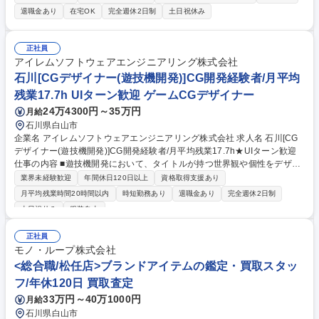
施設・商業施設などへ展開する自社SaaS「HOKURYO CONNECT」の事
退職金あり
在宅OK
完全週休2日制
土日祝休み
業開発を担当します。営業活動だけでなく、顧客課題をもとにしたサービ
ス改善、販売戦略の立案、マーケティング、アライアンス推進、新市場開
拓など幅広く関与。少人数チームのため役割は固定されておらず、自ら事
正社員
業を動かしながら成長させていくポジションです。 募集職種 【白山市/事
アイレムソフトウェアエンジニアリング株式会社
業開発】地方発ホテル商業施設向けDX事業の企画/年休125日
石川[CGデザイナー(遊技機開発)]CG開発経験者/月平均
残業17.7h UIターン歓迎 ゲームCGデザイナー
24万4300円～35万円
月給
石川県白山市
企業名 アイレムソフトウェアエンジニアリング株式会社 求人名 石川[CG
デザイナー(遊技機開発)]CG開発経験者/月平均残業17.7h★UIターン歓迎
仕事の内容 ■遊技機開発において、タイトルが持つ世界観や個性をデザイ
ンの力によって構築。デザインの立場から「面白い」を形にしていきま
業界未経験歓迎
年間休日120日以上
資格取得支援あり
す。 有名タイトルを扱うため、多くの方の目に留まる作品となります。
月平均残業時間20時間以内
時短勤務あり
退職金あり
完全週休2日制
クリエイターとして、好きなことを極められます。1対1の取引で、信頼を
土日祝休み
服装自由
蓄積し、着実に右肩上がりの業績アップに繋げ、業界ナンバーワンへ成長
を遂げています。業界大手である三洋物産から安定して受注しておりま
正社員
す。CR海物語・大工の源さん他様々な製作を行っています。 笑顔あふれ
モノ・ループ株式会社
る、家庭的な職場です。受注増加の為の増員募集です。 （業務内容の変更
<総合職/松任店>ブランドアイテムの鑑定・買取スタッ
の範囲）当社業務全般 募集職種 石川[CGデザイナー(遊技機開発)]CG開発
経験者/月平均残業17.7h★UIターン歓迎
フ/年休120日 買取査定
33万円～40万1000円
月給
石川県白山市