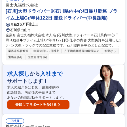
ちではない方は、法務に関する業務内容をメインに、相談しながら業務を
富士丸福株式会社
お任せしていきます。 募集職種 【石川/管理部門（法務メイン）】安定の
[石川]大型ドライバー※石川県内中心/日帰り勤務 プラ
事業基盤でのキャリア形成/年休120日
イム上場Gr/年休122日 運送ドライバー(中長距離)
25万円以上
月給
石川県白山市
企業名 富士丸福株式会社 求人名 [石川]大型ドライバー※石川県内中心/日
帰り勤務◆プライム上場Gr/年休122日◎ 仕事の内容 大型免許を活用した1
0トン大型トラックでの配送業務です。石川県内を中心とした配送で、長
距離運転はなく日帰り勤務が基本。会社カレンダーに合わせた規則正しい
業界未経験歓迎
年間休日120日以上
月平均残業時間20時間以内
転勤なし
勤務時間で働けます。 【具体的には】10トン大型トラックを使用した配
退職金あり
完全週休2日制
送業務を担当します。石川県内を中心とした配送で、たまに滋賀県への営
業所間輸送もあります。フォークリフト作業も含む荷物の積み下ろし作
業、翌日分の積み込み準備なども行います。100%日帰り勤務で長距離運
求人探し
入社まで
から
転はありません。 募集職種 [石川]大型ドライバー※石川県内中心/日帰り勤
サポートします！
務◆プライム上場Gr/年休122日◎
求人の紹介をはじめ、書類添削や
面談対策、内定後の手続きまで
あなたの転職活動をサポートします。
登録してサポートを受ける
正社員
株式会社シーディーシー