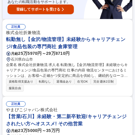
あなたの転職活動をサポートします。
登録してサポートを受ける
正社員
株式会社折兼物流
転勤無し【金沢/物流管理】未経験からキャリアチェン
ジ/食品包装の専門商社 倉庫管理
25万5970円～29万8710円
月給
石川県白山市
企業名 株式会社折兼物流 求人名 転勤無し【金沢/物流管理】未経験からキ
ャリアチェンジ/食品包装の専門商社 仕事の内容 物流センターにおけるミ
ッションは、お客様へ正確かつ安定的に商品を供給し、継続的なローコス
ト運営体制を構築することです。これらを通じて営業部門が獲得した商権
資格取得支援あり
転勤なし
退職金あり
在宅OK
完全週休2日制
を確固たるものにします！ 【業務内容】 ■安定稼働：過去実績やデータに
服装自由
基づき適正在庫を保つ発注管理を実行します。また、営業・パートなど社
内外関係者との円滑な折衝・情報共有を通じ、業務を推進します。 ■ロー
コスト物流：在庫ロケーションやスタッフ労務管理、改善業務で庫内生産
正社員
性を向上させます。また、配送先・ルートの調整や運送会社との折衝によ
やまびこジャパン株式会社
り配送効率の最大化を図ります。 募集職種 転勤無し【金沢/物流管理】未
【営業/石川】未経験・第二新卒歓迎/キャリアチェンジ
経験からキャリアチェンジ/食品包装の専門商社
されたい方へオススメ! その他営業
23万5000円～35万円
月給