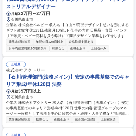
ストリアルデザイナー
22万円～27万円
月給
石川県白山市
企業名 株式会社ベルビー 求人名 【白山市/商品デザイン】想いを形にする
ギフト雑貨/年休123日/残業月10h以下 仕事の内容 日用品・食器・インテ
リア雑貨・ベビー商材を扱う弊社にて商品デザイン業務をお任せします。
デザインセンスを活かして新商品の企画から製作までを一貫して担当でき
業界未経験歓迎
年間休日120日以上
資格取得支援あり
る環境です。 【具体的には】派手さよりも安心感、流行よりも長く使われ
月平均残業時間20時間以内
転勤なし
退職金あり
土日祝休み
ることを大切にしたギフト商品の企画を行います。 市場動向を踏まえた商
品選定、仕入れ検討、新商品の企画・開発を通じて、贈る人と受け取る人
の間にある気持ちを形にします。 IllustratorやPhotoshop、Canvaを使い
正社員
ながら、考えたことや意図を具体的な形に落とし込んでいきます。 募集職
株式会社アクトリー
種 【白山市/商品デザイン】想いを形にするギフト雑貨/年休123日/残業月
【石川/管理部門(法務メイン)】安定の事業基盤でのキャ
10h以下
リア形成/年休120日 法務
35万円以上
月給
石川県白山市
企業名 株式会社アクトリー 求人名 【石川/管理部門（法務メイン）】安定
の事業基盤でのキャリア形成/年休120日 仕事の内容 管理グループのマネ
ージャー候補として法務を中心に経営企画・経理・人事労務など管理部門
業務全般をお任せします。幅広い領域で会社の中枢を支える重要なポジシ
業界未経験歓迎
転勤なし
退職金あり
完全週休2日制
土日祝休み
ョンです。 【具体的には】 ・契約書関係やその他法務関係業務全般（契
約・取引法務など） ・経営企画全般や管理会計全般 ・業務分析、データ
管理、原価計算、社会保険関係など労務関係業務 ★経理等のご経験をお持
正社員