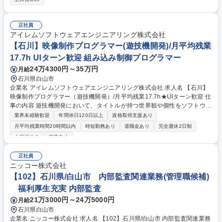
系システムの構築、運用、保守 ■ネットワーク／サーバーの設計／導入、
運用、保守 ■情報セキュリティ対策の企画 【この仕事のやりがい】システ
ム構築や運用上の問題が発生することもありますが、関係者が協力して解
正社員
決していきます。それぞれのスキル、経験を活かしながら新しい課題にチ
アイレムソフトウェアエンジニアリング株式会社
ャレンジできる職場です。 募集職種 【白山市/社内SE】社内情報システム
【石川】映像制作プログラマー(遊技機開発)/月平均残業
構築担当｜年間休日125日・月平均残業20h
17.7h UIターン歓迎 組み込み制御プログラマー
24万4300円～35万円
月給
石川県白山市
企業名 アイレムソフトウェアエンジニアリング株式会社 求人名 【石川】
映像制作プログラマー（遊技機開発）/月平均残業17.7h★UIターン歓迎 仕
事の内容 遊技機開発において、タイトルが持つ世界観や個性をソフトウェ
アの力によって構築。プログラマーの立場から「面白い」を形にしていき
業界未経験歓迎
年間休日120日以上
資格取得支援あり
ます。 有名タイトルを扱うため、多くの方の目に留まる作品となります。
月平均残業時間20時間以内
時短勤務あり
退職金あり
完全週休2日制
クリエイターとして、好きなことを極められます。1対1の取引で、信頼を
土日祝休み
服装自由
蓄積し、着実に右肩上がりの業績アップに繋げ、業界ナンバーワンへ成長
を遂げています。業界大手である三洋物産から安定して受注しておりま
正社員
す。CR海物語・大工の源さん他様々な製作を行っています。笑顔あふれ
ニッコー株式会社
る、家庭的な職場です。受注増加の為の増員募集です。 （業務内容の変更
【102】石川県/白山市 内部監査関連業務(管理職候補)
の範囲）当社業務全般 募集職種 【石川】映像制作プログラマー（遊技機
開発）/月平均残業17.7h★UIターン歓迎
福利厚生充実 内部監査
21万3000円～24万5000円
月給
石川県白山市
企業名 ニッコー株式会社 求人名 【102】石川県/白山市 内部監査関連業務