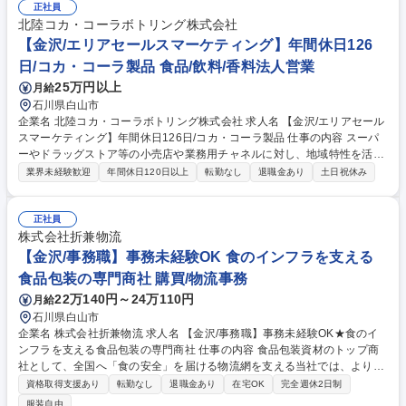
正社員
ける業務全般(シフト管理及びメンバーマネジメント) ■お客様対応:ご来店
北陸コカ・コーラボトリング株式会社
のお客様が持ち込んだ商品の買取査定をお任せ！ 【買取商材】ポケモンカ
ード/ブランド品/古美術品など 【当社の大事にする価値観】品物を買取る
【金沢/エリアセールスマーケティング】年間休日126
だけでなく〈お客様の品物への想いや思い出も伺い気持ちを整理していた
日/コカ・コーラ製品 食品/飲料/香料法人営業
だいたうえで買取る〉ことを大切にしています。 募集職種 ＜地域限定職/
25万円以上
月給
松任店＞ブランドアイテムの鑑定・買取スタッフ/年休120日
石川県白山市
企業名 北陸コカ・コーラボトリング株式会社 求人名 【金沢/エリアセール
スマーケティング】年間休日126日/コカ・コーラ製品 仕事の内容 スーパ
ーやドラッグストア等の小売店や業務用チャネルに対し、地域特性を活か
したコカ・コーラ製品の提案営業・エリアマーケティングをお任せしま
業界未経験歓迎
年間休日120日以上
転勤なし
退職金あり
土日祝休み
す。単にモノを売るだけでなく、売上向上を支える仕事です。 ≪詳細≫■
流通チャネルへの提案と売場獲得：本部・店舗への新商品導入提案や販促
企画、有利な陳列スペース・棚割の獲得を目指します。 ■地域特性の分析
正社員
と戦略実行：POSデータや市場動向を分析し、地域に合わせた販売計画の
株式会社折兼物流
策定・実行します。 ■販路拡大と環境整備：自販機の新規設置や飲食店開
【金沢/事務職】事務未経験OK 食のインフラを支える
拓、POP設置等の売場づくりを行います。 募集職種 【金沢/エリアセール
食品包装の専門商社 購買/物流事務
スマーケティング】年間休日126日/コカ・コーラ製品
22万140円～24万110円
月給
石川県白山市
企業名 株式会社折兼物流 求人名 【金沢/事務職】事務未経験OK★食のイ
ンフラを支える食品包装の専門商社 仕事の内容 食品包装資材のトップ商
社として、全国へ「食の安全」を届ける物流網を支える当社では、より効
率的な供給体制を構築しています。そんな当社にて事務職をご担当いただ
資格取得支援あり
転勤なし
退職金あり
在宅OK
完全週休2日制
きます。 ■出荷情報入力：当日の出荷指示を庫内の担当へ伝達 ■社内外と
服装自由