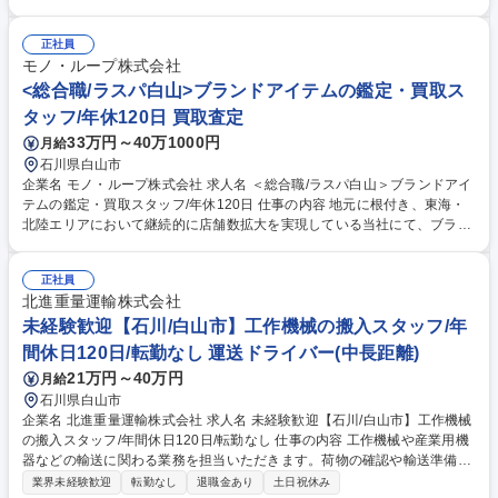
た商権を確固たるものにします。 【業務内容】 ■安定稼働：過去実績やデ
ータに基づき適正在庫を保つ発注管理を実行します。また、営業・パート
など社内外関係者との円滑な折衝・情報共有を通じ、業務を推進します。
正社員
■ローコスト物流：在庫ロケーションやスタッフ労務管理、改善業務で庫
モノ・ループ株式会社
内生産性を向上させます。また、配送先・ルートの調整や運送会社との折
<総合職/ラスパ白山>ブランドアイテムの鑑定・買取ス
衝により配送効率の最大化を図ります。 募集職種 【金沢/物流管理】★即
タッフ/年休120日 買取査定
戦力採用★食品パッケージ業界TOPクラスの専門商社 折兼G
33万円～40万1000円
月給
石川県白山市
企業名 モノ・ループ株式会社 求人名 ＜総合職/ラスパ白山＞ブランドアイ
テムの鑑定・買取スタッフ/年休120日 仕事の内容 地元に根付き、東海・
北陸エリアにおいて継続的に店舗数拡大を実現している当社にて、ブラン
ドアイテム鑑定のプロとしてご活躍いただける方を募集します。 ★入社後
は下記業務からスタートしていただきます。 ■店舗運営における業務全般
正社員
(シフト管理及びメンバーマネジメント) ■お客様対応:ご来店のお客様が持
北進重量運輸株式会社
ち込んだ商品の買取査定をお任せ！ 【買取商材】ポケモンカード/ブラン
ド品/古美術品など 【当社の大事にする価値観】品物を買取るだけでなく
未経験歓迎【石川/白山市】工作機械の搬入スタッフ/年
〈お客様の品物への想いや思い出も伺い気持ちを整理していただいたうえ
間休日120日/転勤なし 運送ドライバー(中長距離)
で買取る〉ことを大切にしています。 募集職種 ＜総合職/ラスパ白山＞ブ
21万円～40万円
月給
ランドアイテムの鑑定・買取スタッフ/年休120日
石川県白山市
企業名 北進重量運輸株式会社 求人名 未経験歓迎【石川/白山市】工作機械
の搬入スタッフ/年間休日120日/転勤なし 仕事の内容 工作機械や産業用機
器などの輸送に関わる業務を担当いただきます。荷物の確認や輸送準備、
専用車両による配送、納品時の確認など、安全かつ円滑な輸送を支える仕
業界未経験歓迎
転勤なし
退職金あり
土日祝休み