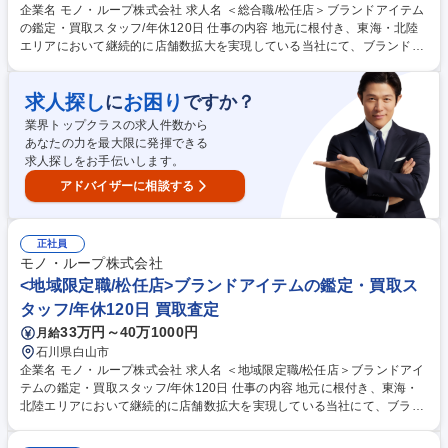
企業名 モノ・ループ株式会社 求人名 ＜総合職/松任店＞ブランドアイテム
の鑑定・買取スタッフ/年休120日 仕事の内容 地元に根付き、東海・北陸
エリアにおいて継続的に店舗数拡大を実現している当社にて、ブランドア
イテム鑑定のプロとしてご活躍いただける方を募集します。 ★入社後は下
記業務からスタートしていただきます。 ■店舗運営における業務全般(シフ
求人探し
お困り
に
ですか？
ト管理及びメンバーマネジメント) ■お客様対応:ご来店のお客様が持ち込
んだ商品の買取査定をお任せ！ 【買取商材】ポケモンカード/ブランド品/
業界トップクラスの求人件数から
古美術品など 【当社の大事にする価値観】品物を買取るだけでなく〈お客
あなたの力を最大限に発揮できる
様の品物への想いや思い出も伺い気持ちを整理していただいたうえで買取
求人探しをお手伝いします。
る〉ことを大切にしています。 募集職種 ＜総合職/松任店＞ブランドアイ
アドバイザーに相談する
テムの鑑定・買取スタッフ/年休120日
正社員
モノ・ループ株式会社
<地域限定職/松任店>ブランドアイテムの鑑定・買取ス
タッフ/年休120日 買取査定
33万円～40万1000円
月給
石川県白山市
企業名 モノ・ループ株式会社 求人名 ＜地域限定職/松任店＞ブランドアイ
テムの鑑定・買取スタッフ/年休120日 仕事の内容 地元に根付き、東海・
北陸エリアにおいて継続的に店舗数拡大を実現している当社にて、ブラン
ドアイテム鑑定のプロとしてご活躍いただきます。地域限定職の募集で
す。 ★入社後は下記業務からスタートしていただきます。 ■店舗運営にお