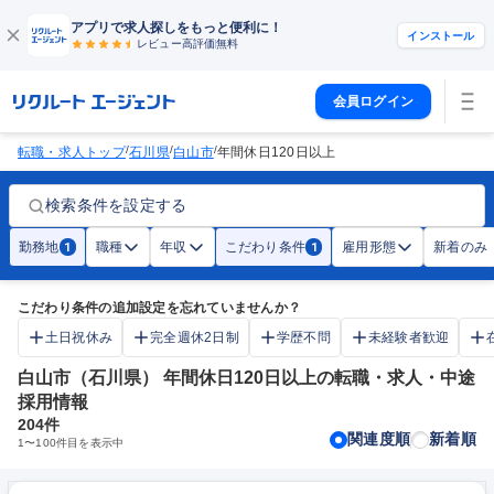
アプリで求人探しをもっと便利に！
インストール
レビュー高評価
無料
会員ログイン
/
/
/
転職・求人トップ
石川県
白山市
年間休日120日以上
検索条件を設定する
勤務地
職種
年収
こだわり条件
雇用形態
新着のみ
1
1
こだわり条件の追加設定を忘れていませんか？
土日祝休み
完全週休2日制
学歴不問
未経験者歓迎
白山市（石川県） 年間休日120日以上の転職・求人・中途
採用情報
204
件
関連度順
新着順
1
〜
100
件目を表示中