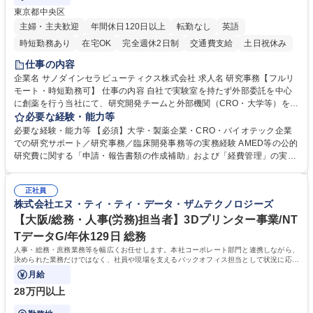
東京都中央区
主婦・主夫歓迎
年間休日120日以上
転勤なし
英語
時短勤務あり
在宅OK
完全週休2日制
交通費支給
土日祝休み
仕事の内容
企業名 サノダインセラピューティクス株式会社 求人名 研究事務【フルリ
モート・時短勤務可】 仕事の内容 自社で実験室を持たず外部委託を中心
に創薬を行う当社にて、研究開発チームと外部機関（CRO・大学等）をつ
なぐハブとして、契約・発注・予算管理などの研究事務全般をお任せしま
必要な経験・能力等
す。 ■見積取得、発注、検収、請求処理等の事務手続き ■委託先との定例
必要な経験・能力等 【必須】大学・製薬企業・CRO・バイオテック企業
会議の調整・アジェンダ準備・議事録作成 ■研究報告書、試験関連資料、
での研究サポート／研究事務／臨床開発事務等の実務経験 AMED等の公的
SOP等の整備・版管理・保管 ■研究開発の進捗・タイムライン・予算執行
研究費に関する「申請・報告書類の作成補助」および「経費管理」の実務
管理サポート ■AMED等公的研究費の申請・報告書類作成補助および経費
経験 【尚可】 ■URA経験または産学連携・研究費管理の経験 ■AMED等の
管理 ■社内外関係者との連絡調整・その他研究開発に関わる総務・庶務 募
公的研究費の申請・執行管理経験 ■英語での文書読解・メール対応力 【働
集職種 研究事務【フルリモート・時短勤務可】
正社員
き方について】フルリモートやハイブリッド勤務、時短勤務など個々のラ
株式会社エヌ・ティ・ティ・データ・ザムテクノロジーズ
イフスタイルに応じた柔軟な働き方が可能です。育児や介護との両立も応
【大阪/総務・人事(労務)担当者】3Dプリンター事業/NT
援します。 学歴・資格 学歴：大学院 大学 語学力： 資格：
TデータG/年休129日 総務
人事・総務・庶務業務等を幅広くお任せします。本社コーポレート部門と連携しながら、
決められた業務だけではなく、社員や現場を支えるバックオフィス担当として状況に応じ
て柔軟に対応いただくことを期待します。
月給
28万円以上