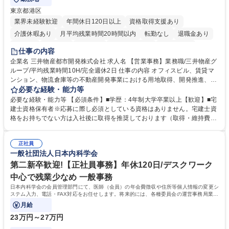
東京都港区
業界未経験歓迎
年間休日120日以上
資格取得支援あり
介護休暇あり
月平均残業時間20時間以内
転勤なし
退職金あり
在宅OK
賞与あり
育休あり
完全週休2日制
交通費支給
仕事の内容
駅近5分以内
土日祝休み
寮・社宅あり
企業名 三井物産都市開発株式会社 求人名 【営業事務】業務職/三井物産グ
ループ/平均残業時間10H/完全週休2日 仕事の内容 オフィスビル、賃貸マ
ンション、物流倉庫等の不動産開発事業における用地取得、開発推進、賃
貸運営、売却、仲介・活用提案等を行う営業部門において事務業務を担当
必要な経験・能力等
いただきます。 【詳細】・契約書管理、契約書製本、捺印対応、ファイリ
必要な経験・能力等 【必須条件】■学歴：4年制大学卒業以上【歓迎】■宅
ング、登記簿取得、調書取得・支払業務（各種費用支払、支払管理、請
建士資格保有者※応募に際し必須としている資格はありません。宅建士資
求・支払データ登録、取引先マスター申請対応）・予算作成及び予実管
格をお持ちでない方は入社後に取得を推奨しております（取得・維持費用
理・各種稟議書、報告書作成業務・各種台帳管理、交際費・会議費支払報
の一部補助あり） 【求める人物像】 ・向学心豊かで、主体的に行動でき
告書作成及び月次管理・部内総務庶務全般 など※※配属先によっては上記
る方。 ・社内外の多様な関係者と協調して業務を進められるコミュニケー
の他に担当頂く業務が発生する場合があります。 募集職種 【営業事務】
正社員
ション力がある方。 ・チャレンジを厭わず、粘り強く業務に取り組める
一般社団法人日本内科学会
業務職/三井物産グループ/平均残業時間10H/完全週休2日
方。多様な関係者と謙虚に信頼関係を構築でき、期限を意識したスケジュ
ール管理が出来る方。※将来的に他部署（営業部門、コーポレート部門）
第二新卒歓迎!【正社員事務】年休120日/デスクワーク
へのジョブローテーションの可能性があります。 学歴・資格 学歴：大学
中心で残業少なめ 一般事務
院 大学 語学力： 資格：宅地建物取引士
日本内科学会の会員管理部門にて、医師（会員）の年会費徴収や住所等個人情報の変更シ
ステム入力、電話・FAX対応をお任せします。将来的には、各種委員会の運営事務局業務
などにも幅広く携わっていただきます。
月給
23万円～27万円