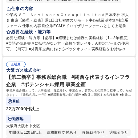
仕事の内容
企業名 ＳＴＪＡｄｖｉｓｏｒｓＧｒｏｕｐＬｉｍｉｔｅｄ日本支社 求人
名 東京【経理・総務】週1日出社程度のリモート中心/残業基本無/独立系
ファーム 仕事の内容 独立系ECMアドバイザリーファームとして上場前後
の資本市場戦略を設計する当社にて経理・総務をお任せします。基礎的な
必要な経験・能力等
バックオフィス業務からスタートし組織を支える専任担当として広く活躍
必要な経験・能力等 【必須】■経理または総務の実務経験（1～3年程度）
できる環境です。 ■日常経理、月次および年次決算サポート業務 ■本国
■英語の読み書きに抵抗がない方（高校卒業レベル。AI翻訳ツールの使用
（グローバル）との英文メール対応（AI翻訳ツール等を使用しての対応で
可）【尚可】■外資系企業におけるバックオフィス実務経験をお持ちの方
問題ございません） ■オフィス環境整備、郵便物の発送・受取等の総務業
【必須・尚可要件】簿記などの特別な資格や、TOEIC等のスコアは求めて
務全般 ■その他バックオフィス関連サポート ※ご経験に合わせて無理なく
おりません。日々の事務処理を丁寧かつ正確に行える方を歓迎します。
業務をお任せします。残業も基本的には発生せず、ご自身のペースで業務
正社員
【働き方について】現在は週4日程度の在宅勤務を実施しており、ワーク
大阪ガス株式会社
を進めやすく定着率の高い環境です。 募集職種 東京【経理・総務】週1日
ライフバランスを重視する方に最適な環境です（フルリモートも面接で相
出社程度のリモート中心/残業基本無/独立系ファーム
談可）。【求める人物像】幅広いバックオフィス業務に柔軟に対応でき、
【第二新卒】事務系総合職 #関西を代表するインフラ
社内外と円滑にコミュニケーションを取りながら業務を推進できる方 学
企業 #ポテンシャル採用 事業企画
歴・資格 学歴：大学院 大学 高専 短大 専修学校 高校 語学力： 資格：
事務系総合職として、人事総務、資源海外、事業企画、営業などの業務に従事していただ
きます。 【業務内容の一例】■所属事業部の勤労業務 ■海外に関係する各種業務 ■営業部
門の企画スタッフ、ルート営業
月給
22万7000円以上
勤務地
大阪府大阪市中央区
年間休日120日以上
資格取得支援あり
時短勤務あり
退職金あり