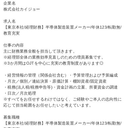
企業名

株式会社カイジョー

求人名

【東京本社/経理財務】半導体製造装置メーカー/年休123/転勤無/
教育充実

仕事の内容

主に財務業務全般を担当して頂きます。

※経理部全体の業務効率見直しのための増員募集です。

※3か月間はOJTを中心に充実の教育制度があります◎

・経営情報の管理（関係会社含む）・予算管理および予算編成

・月次／個別／連結決算・原価計算・棚卸資産/固定資産

・税務(法人税/税務申告等)・資金計画の立案、所要資金の調達

・日次／月次処理

※すべてをお任せするわけではなく、ご経験やご本人の志向性に
応じて担当範囲をお任せしたいと考えています。

募集職種

【東京本社/経理財務】半導体製造装置メーカー/年休123/転勤無/