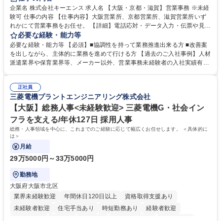
企業名 株式会社キーエンス 求人名 【大阪・京都・滋賀】営業事務 ※未経
験可 仕事の内容 【仕事内容】大阪営業所、京都営業所、滋賀営業所いず
れかにて営業事務をお任せ。 【詳細】電話応対・データ入力・伝票や見積
の作成・カタログ送付・来客対応・営業所内で発生する事務業務や業務改
必要な経験・能力等
善をお任せ。 【教育制度】ご入社後、育成担当とペアになりながらOJTに
必要な経験・能力等 【必須】■協調性を持って業務推進出来る方 ■改善案
て業務を覚えていただくことが可能です。業務システムがきちんと構築さ
を出しながら、主体的に業務を進めて行ける方 【過去のご入社事例】人材
れているため、スムーズに仕事に慣れることができる環境です。また、
派遣業界や保育業界等、メーカー以外、営業事務未経験者の入社実績有
「チームで成果を出す文化」があり、良いやり方を積極的に共有しながら
【当社の事務職について】単なる事務ではなく主体性を発揮したサポート
常に改善を目指す風土のため、安心して業務に取り組んでいただけます。
により、キーエンスの付加価値向上に貢献します。ベースの定型業務に加
募集職種 【大阪・京都・滋賀】営業事務 ※未経験可
正社員
えて、お客様や社員の状況に合わせ、能動的なサポート、改善の動きも期
三菱電機プラントエンジニアリング株式会社
待され。組織を支えるスペシャリストとして、チームに貢献し、結果的に
社員から頼られる存在になることができます。平均19:30の退勤以降の業
【大阪】総務人事<未経験歓迎> 三菱電機G・社会イン
務の持ち帰りも禁止されており、メリハリのある働き方となります。 学
フラを支える/年休127日 採用人事
歴・資格 学歴：大学院 大学 高専 短大 語学力： 資格：
総務・人事領域を中心に、これまでのご経験に応じて幅広くお任せします。 ＜具体的に
は＞
月給
29万5000円～33万5000円
勤務地
大阪府大阪市北区
業界未経験歓迎
年間休日120日以上
資格取得支援あり
未経験者歓迎
住宅手当あり
時短勤務あり
経験者歓迎
退職金あり
在宅OK
賞与あり
完全週休2日制
交通費支給