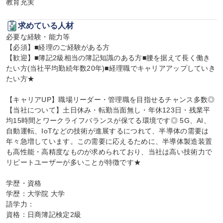
教育充実
求めている人材
必要な経験・能力等

【必須】■経理のご経験がある方

【歓迎】■簿記2級相当の簿記知識のある方■腰を据えて長く働き
たい方(当社平均勤続年数20年)■経理職でキャリアアップしていき
たい方★

【キャリアUP】職場リーダー・管理職を目指せるチャンス多数◎

【当社について】土日休み・転勤当面無し・年休123日・残業平
均15時間とワークライフバランスが保てる環境です◎ 5G、AI、
自動運転、IoTなどの技術が進展するにつれて、半導体の需要は
年々急増しています。この需要に応えるために、半導体製造装置
も高性能・高精度なものが求められており、当社は高い技術力で
リピートユーザーが多いことが特徴です★

学歴・資格

学歴：大学院 大学

語学力：

資格：日商簿記検定2級