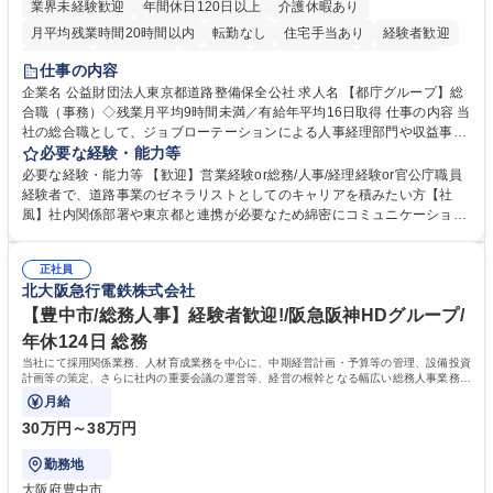
業界未経験歓迎
年間休日120日以上
介護休暇あり
月平均残業時間20時間以内
転勤なし
住宅手当あり
経験者歓迎
研修あり
退職金あり
賞与あり
完全週休2日制
交通費支給
仕事の内容
駅近5分以内
資格取得手当あり
食事補助あり
企業名 公益財団法人東京都道路整備保全公社 求人名 【都庁グループ】総
合職（事務）◇残業月平均9時間未満／有給年平均16日取得 仕事の内容 当
社の総合職として、ジョブローテーションによる人事経理部門や収益事業
等のフロント部門の部署等幅広い部署での業務をお任せいたします。研修
必要な経験・能力等
制度やキャリア支援が充実しております！ ※下記業務詳細 【業務詳細】■
必要な経験・能力等 【歓迎】営業経験or総務/人事/経理経験or官公庁職員
管理部門：広報、人事、経理など当公社の運営に係る管理業務 ■収益部
経験者で、道路事業のゼネラリストとしてのキャリアを積みたい方【社
門：駐車場の新規開拓、管理運営、新宿駅西口広場の「イベントコーナ
風】社内関係部署や東京都と連携が必要なため綿密にコミュニケーション
ー」などの管理運営 ■道路部門：整備の急がれる骨格幹線道路や木造住宅
を図っています。 【業務の魅力】■幅広く携われる：総合職（事務）で
密集地域の特定整備路線の用地取得、道路に関する普及啓発事業、都内の
は、駐車場の管理運営や道路用地の取得、公益財団法人の中枢を担う管理
道路施設や道路工事現場の見学ツアー事業 ※入社後は上記いずれかの部門
正社員
部門など多岐に渡る業務を経験できます。 ■様々なプロジェクト：駐車場
北大阪急行電鉄株式会社
へ配属。※業務内容変更の範囲：会社の定める業務 募集職種 【都庁グル
事業の他、新宿駅西口広場内に設置された照明を兼ねた広告「ブライトサ
ープ】総合職（事務）◇残業月平均9時間未満／有給年平均16日取得
イン」の管理運営を行うなど、事業収益を生み出す活動を積極的に行って
【豊中市/総務人事】経験者歓迎!/阪急阪神HDグループ/
います。 学歴・資格 学歴：大学院 大学 高専 短大 専修学校 高校 語学力：
年休124日 総務
資格：
当社にて採用関係業務、人材育成業務を中心に、中期経営計画・予算等の管理、設備投資
計画等の策定、さらに社内の重要会議の運営等、経営の根幹となる幅広い総務人事業務全
般を担当していただきます。
月給
30万円～38万円
勤務地
大阪府豊中市