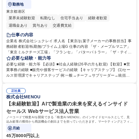
勤務地
東京都港区
業界未経験歓迎
転勤なし
住宅手当あり
経験者歓迎
退職金あり
賞与あり
交通費支給
仕事の内容
企業名 株式会社シュクレイ 求人名 【東京/お菓子メーカーの事務担当】事
務経験者歓迎/転勤無/プライム上場G 仕事の内容 「ザ・メープルマニア」
「東京ミルクチーズ工場」「フランセ」「バターバトラー」「ザ・テイラ
ー」「DROOLY」等のブランドを多数展開する当社にて、オリジナル菓子
必要な経験・能力等
ブランド商品の事務業務をお任せいたします。 【具体的な業務内容】 ■店
必要な経験・能力等 【必須】■社会人経験(26卒の方も歓迎) 【歓迎】■営
舗からの発注受付/PC入力業務 ■受電対応(社内/社外) ■商品のマスター登
業事務の経験 ■販売や接客サービスの経験 【キャリアステップ】 (1)セー
録 ■日々の売上抽出・報告 ■提携企業への書類送付業務 ■契約書管理業務
ルス管理課でキャリアステップ 例:一般→チーフ→サブリーダー→統括リ
■ホームページへの問い合わせ対応 など 募集職種 【東京/お菓子メーカー
ーダー→マネージャー (2)他ポジションへのキャリアも可能 ※過去、未経
の事務担当】事務経験者歓迎/転勤無/プライム上場G
験で経営管理部内で経理へ異動した方もいらっしゃいます。年3回の面談
正社員
や個別面談を通してご自身のキャリアと向き合っていただき、会社として
株式会社MENOU
もバックアップしていきます。 学歴・資格 学歴：大学院 大学 高専 短大
専修学校 高校 語学力： 資格：
【未経験歓迎】AIで製造業の未来を変えるインサイド
セールス Webサービス法人営業
ノーコードで検査AIを開発できる「検査AI MENOU」のインサイドセールスとして、見
込み顧客の獲得から商談機会の創出までを担っていただきます。マーケティングとフィー
ルドセールスをつなぐ役割として、
月給
45万8000円以上