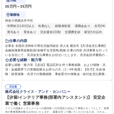
月給
26万円～35万円
勤務地
神奈川県横浜市中区
年間休日120日以上
転勤なし
経験者歓迎
退職金あり
在宅OK
賞与あり
育休あり
完全週休2日制
交通費支給
駅近5分以内
土日祝休み
仕事の内容
企業名 全国共済神奈川県生活協同組合 求人名 横浜市【共済金支払事務】
金融保険業界経験歓迎/各種手当充実/転勤無 仕事の内容 共済事業を行って
いる当社にて、共済金支払事務をお任せいたします。共済金請求書類の受
付・内容確認・審査・データ入力のほか、加入者様や医療機関等からの問
必要な経験・能力等
い合わせ電話対応や書類発送等を担当します。 ■共済金請求書類の受付、
必要な経験・能力等 【必須】電話応対を伴う事務経験、および保険・共
内容確認、および共済金支払に関する審査・事務処理業務全般を担当 ■専
済・金融業界での実務経験をお持ちの方（2～4年程度）【尚可】生命保
用システムへのデータ入力、各種必要書類の作成・発送作業 ■加入者様や
険・損害保険・共済での勤務経験、事故受付や保険金・給付金支払業務経
医療機関等からの各種問い合わせに対する丁寧かつ迅速な電話応対 ■現場
験がある方 【求める人物像】■相手の立場に立った丁寧な対応ができる方
調査の対応および業務プロセスの改善活動 【業務内容の変更範囲】当社の
■チームワークを大切にし、素直に学べる方★外勤の保険営業から内勤事
指定する業務 募集職種 横浜市【共済金支払事務】金融保険業界経験歓迎/
正社員
務へのキャリアチェンジ希望者も大歓迎です！ 学歴・資格 学歴：大学院
株式会社クライス・アンド・カンパニー
各種手当充実/転勤無
大学 高専 短大 専修学校 高校 語学力： 資格：
【汐留/インテリア事務(部署内アシスタント)】 安定企
業で働く 営業事務
ドイツの高級キッチンメーカーの国内唯一の代理店の当社にて事務スタッフとして、部署
内の事務業務全般をお任せいたします。 裁量を持って働いていただけるため、スキルア