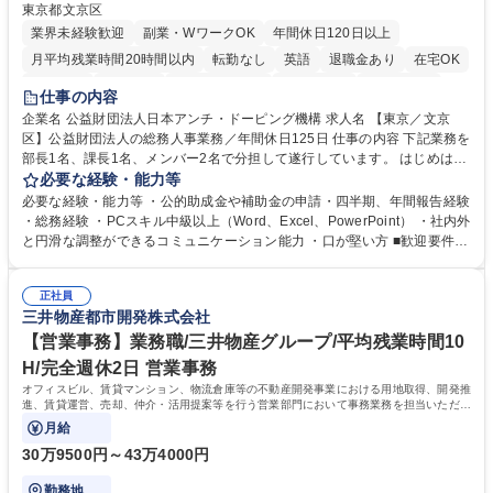
東京都文京区
業界未経験歓迎
副業・WワークOK
年間休日120日以上
月平均残業時間20時間以内
転勤なし
英語
退職金あり
在宅OK
賞与あり
育休あり
完全週休2日制
交通費支給
土日祝休み
仕事の内容
食事補助あり
企業名 公益財団法人日本アンチ・ドーピング機構 求人名 【東京／文京
区】公益財団法人の総務人事業務／年間休日125日 仕事の内容 下記業務を
部長1名、課長1名、メンバー2名で分担して遂行しています。 はじめは担
当者として業務を覚えていただき、ゆくゆくはリーダーやマネージャーポ
必要な経験・能力等
ジションとして活躍いただくことを期待しています。 【総務・人事グルー
必要な経験・能力等 ・公的助成金や補助金の申請・四半期、年間報告経験
プの業務内容】 ・人事制度関連 ・採用活動 ・教育研修の企画、実行 ・勤
・総務経験 ・PCスキル中級以上（Word、Excel、PowerPoint） ・社内外
怠管理 ・官公庁への各種提出 ・法定の会議運営（評議員会、理事会） ・
と円滑な調整ができるコミュニケーション能力 ・口が堅い方 ■歓迎要件
コンプライアンス ・内部規程やルールの管理、整備、文書管理 ・契約関
・採用業務経験 ・英語に抵抗がない方 ・営業経験 学歴・資格 学歴：大学
連 ・衛生管理 ・防災関連・公的助成金の管理・オフィス、ファシリティ
院 大学 高専 短大 専修学校 高校 語学力： 資格：
管理 ・福利厚生関連 ・職員からの問合せ、相談対応 ・その他日常の総務
正社員
三井物産都市開発株式会社
業務全般 募集職種 【東京／文京区】公益財団法人の総務人事業務／年間
休日125日
【営業事務】業務職/三井物産グループ/平均残業時間10
H/完全週休2日 営業事務
オフィスビル、賃貸マンション、物流倉庫等の不動産開発事業における用地取得、開発推
進、賃貸運営、売却、仲介・活用提案等を行う営業部門において事務業務を担当いただき
ます。
月給
30万9500円～43万4000円
勤務地