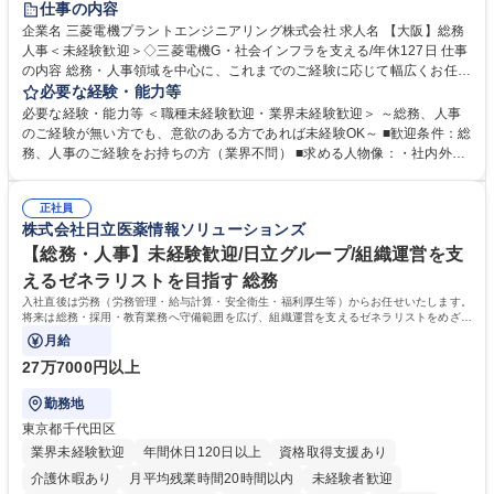
仕事の内容
駅近5分以内
土日祝休み
服装自由
寮・社宅あり
食事補助あり
企業名 三菱電機プラントエンジニアリング株式会社 求人名 【大阪】総務
人事＜未経験歓迎＞◇三菱電機G・社会インフラを支える/年休127日 仕事
の内容 総務・人事領域を中心に、これまでのご経験に応じて幅広くお任せ
します。 ＜具体的には＞ ・総務/人事労務（給与・社保・勤怠管理など）
必要な経験・能力等
・採用・教育研修 ・福利厚生運用 など ※基本的には事務所勤務ですが、
必要な経験・能力等 ＜職種未経験歓迎・業界未経験歓迎＞ ～総務、人事
採用や教育等の業務内容により、関西圏以外への日帰り・宿泊を伴う国内
のご経験が無い方でも、意欲のある方であれば未経験OK～ ■歓迎条件：総
出張もございます。 ※担当業務を持ちつつ、お互いに助け合いながら、総
務、人事のご経験をお持ちの方（業界不問） ■求める人物像：・社内外の
務部という組織として協力しながら進める体制です。 募集職種 【大阪】
関係各部門との調整を率先して行い、業務を円滑に遂行できる協調性やコ
総務人事＜未経験歓迎＞◇三菱電機G・社会インフラを支える/年休127日
ミュニケーション能力を持っている方 ・人事総務領域に興味がありゼネラ
正社員
リスト志向をお持ちの方 学歴・資格 学歴：大学院 大学 語学力： 資格：
株式会社日立医薬情報ソリューションズ
【総務・人事】未経験歓迎/日立グループ/組織運営を支
えるゼネラリストを目指す 総務
入社直後は労務（労務管理・給与計算・安全衛生・福利厚生等）からお任せいたします。
将来は総務・採用・教育業務へ守備範囲を広げ、組織運営を支えるゼネラリストをめざせ
ます。
月給
27万7000円以上
勤務地
東京都千代田区
業界未経験歓迎
年間休日120日以上
資格取得支援あり
介護休暇あり
月平均残業時間20時間以内
未経験者歓迎