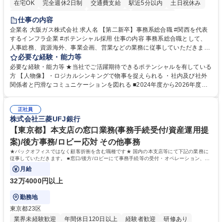
在宅OK
完全週休2日制
交通費支給
駅近5分以内
土日祝休み
服装自由
第二新卒歓迎
寮・社宅あり
食事補助あり
仕事の内容
企業名 大阪ガス株式会社 求人名 【第二新卒】事務系総合職 #関西を代表
するインフラ企業 #ポテンシャル採用 仕事の内容 事務系総合職として、
人事総務、資源海外、事業企画、営業などの業務に従事していただきま
す。 【業務内容の一例】■所属事業部の勤労業務 ■海外に関係する各種業
必要な経験・能力等
務 ■営業部門の企画スタッフ、ルート営業 【キャリアパス】入社後の配属
必要な経験・能力等 ★当社でご活躍期待できるポテンシャルを有している
ポジションで一定期間ご活躍頂いた後、本人の適性及び将来のキャリアを
方 【人物像】・ロジカルシンキングで物事を捉えられる ・社内及び社外
鑑みてジョブローテーションを行います。 【育成】OJTでの現場育成や研
関係者と円滑なコミュニケーションを図れる ■2024年度から2026年度ま
修カリキュラムを通じて、Daigasグループの業務で必要となる知識につい
での3ヵ年を対象とする「Daigasグループ中期経営計画2026」を策定しま
て学んでいただきます。 募集職種 【第二新卒】事務系総合職 #関西を代
した。https://www.osakagas.co.jp/company/press/pr2024/1777576_564
表するインフラ企業 #ポテンシャル採用
正社員
72.html ■エネルギーセキュリティの不安定化や気候変動による自然災害の
株式会社三菱UFJ銀行
甚大化など、これまで以上に社会課題解決の重要性が高まっています。
「未来の日常」の創造に向けて持続可能な社会の実現に貢献してまいりま
【東京都】本支店の窓口業務(事務手続受付/資産運用提
す。 学歴・資格 学歴：大学院 大学 語学力： 資格：
案)/後方事務/ロビー応対 その他事務
★バックオフィスではなく顧客折衝を含む職種です★ 国内の本支店等にて下記の業務に
従事していただきます。 ■窓口/後方/ロビーにて事務手続等の受付・オペレーション、お
客様対応
月給
32万4000円以上
勤務地
東京都23区
業界未経験歓迎
年間休日120日以上
経験者歓迎
研修あり