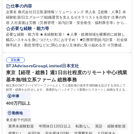
住宅手当あり
時短勤務あり
退職金あり
在宅OK
賞与あり
仕事の内容
育休あり
完全週休2日制
交通費支給
土日祝休み
寮・社宅あり
企業名 株式会社日立医薬情報ソリューションズ 求人名 【総務・人事】未
経験歓迎/日立グループ/組織運営を支えるゼネラリストを目指す 仕事の内
容 入社直後は労務（労務管理・給与計算・安全衛生・福利厚生等）からお
任せいたします。将来は総務・採用・教育業務へ守備範囲を広げ、組織運
必要な経験・能力等
営を支えるゼネラリストをめざせます。 ・初期業務：労働時間管理、給与
必要な経験・能力等 ★未経験歓迎！ ★人事・総務領域を横断的に経験し
計算、社会保険対応、福利厚生管理、安全衛生、健康経営推進等をお任せ
幅広いスキルを身につけたい方におすすめ！ ■労務管理(給与計算・社会保
します。ご経験に応じて、休職者管理など、幅広く経験を積んでいただき
険手続き・勤怠管理など)に関心があり主体的に取り組める方 ※労務経験
ます。 ・将来的な広がり：総務・採用・教育・税務対応・経営企画等。
者は早期にご活躍いただけます。 ■チームで仕事を推進できる方■将来は
★メンバーがマンツーマンで丁寧に教えるため、ご経験が浅くても安心！
マネジメント職として活躍したい 【尚可】■人事、労務、採用、教育業務
幅広く経験を積みたい意欲がある方に最適な環境です。 募集職種 【総
正社員
のご経験 ■労務管理（給与計算・社会保険手続き・勤怠管理など）の経験
STJAdvisorsGroupLimited日本支社
務・人事】未経験歓迎/日立グループ/組織運営を支えるゼネラリストを目
■衛生管理者の資格をお持ちの方 学歴・資格 学歴：大学院 大学 高専 短大
指す
専修学校 高校 語学力： 資格：
東京【経理・総務】週1日出社程度のリモート中心/残業
基本無/独立系ファーム 総務事務
独立系ECMアドバイザリーファームとして上場前後の資本市場戦略を設計する当社にて
経理・総務をお任せします。基礎的なバックオフィス業務からスタートし組織を支える専
任担当として広く活躍できる環境です。
年俸
400万円以上
勤務地
東京都千代田区
業界未経験歓迎
年間休日120日以上
転勤なし
英語
経験者歓迎
残業なし
在宅OK
完全週休2日制
交通費支給
土日祝休み