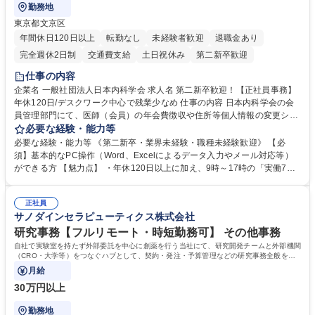
勤務地
東京都文京区
年間休日120日以上
転勤なし
未経験者歓迎
退職金あり
完全週休2日制
交通費支給
土日祝休み
第二新卒歓迎
仕事の内容
企業名 一般社団法人日本内科学会 求人名 第二新卒歓迎！【正社員事務】
年休120日/デスクワーク中心で残業少なめ 仕事の内容 日本内科学会の会
員管理部門にて、医師（会員）の年会費徴収や住所等個人情報の変更シス
テム入力、電話・FAX対応をお任せします。将来的には、各種委員会の運
必要な経験・能力等
営事務局業務などにも幅広く携わっていただきます。 【会員管理・データ
必要な経験・能力等 《第二新卒・業界未経験・職種未経験歓迎》 【必
入力業務】 ・医師（会員）の住所変更、個人情報のシステム登録・更新
須】基本的なPC操作（Word、Excelによるデータ入力やメール対応等）
・年会費の徴収管理や入金データの照合確認 【問い合わせ対応】 ・会員
ができる方 【魅力点】 ・年休120日以上に加え、9時～17時の「実働7時
（医師）からの電話、FAX、ネット申請に伴う相談受付 ・複雑な案件のへ
間勤務」で残業も少なくワークライフバランスは抜群です。 【将来的な業
のエスカレーション・連携対応 募集職種 第二新卒歓迎！【正社員事務】
務（各種委員会運営）】 ・学会内における各種委員会のスケジュール調
年休120日/デスクワーク中心で残業少なめ
正社員
整、資料作成、当日の運営サポート 学歴・資格 学歴：大学院 大学 語学
サノダインセラピューティクス株式会社
力： 資格：
研究事務【フルリモート・時短勤務可】 その他事務
自社で実験室を持たず外部委託を中心に創薬を行う当社にて、研究開発チームと外部機関
（CRO・大学等）をつなぐハブとして、契約・発注・予算管理などの研究事務全般をお
任せします。
月給
30万円以上
勤務地