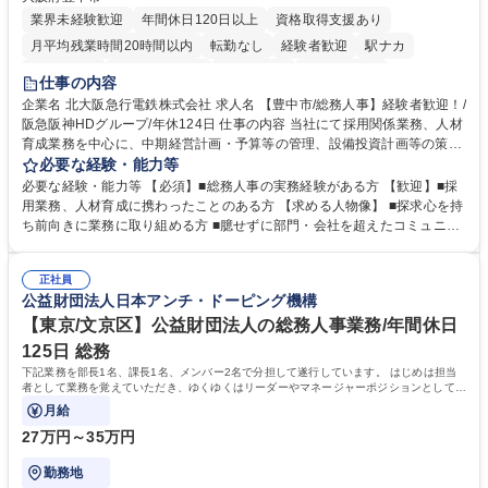
業界未経験歓迎
年間休日120日以上
資格取得支援あり
月平均残業時間20時間以内
転勤なし
経験者歓迎
駅ナカ
退職金あり
完全週休2日制
交通費支給
駅近5分以内
仕事の内容
土日祝休み
服装自由
昼食補助あり
食事補助あり
企業名 北大阪急行電鉄株式会社 求人名 【豊中市/総務人事】経験者歓迎！/
阪急阪神HDグループ/年休124日 仕事の内容 当社にて採用関係業務、人材
育成業務を中心に、中期経営計画・予算等の管理、設備投資計画等の策
定、さらに社内の重要会議の運営等、経営の根幹となる幅広い総務人事業
必要な経験・能力等
務全般を担当していただきます。 【主な業務内容】 ■採用関係業務および
必要な経験・能力等 【必須】■総務人事の実務経験がある方 【歓迎】■採
人材育成(社員研修)業務の推進 ■中期経営計画および予算等の管理 ■設備
用業務、人材育成に携わったことのある方 【求める人物像】 ■探求心を持
投資計画等の策定 ■社内の重要会議の運営 ■その他総務人事業務全般 【入
ち前向きに業務に取り組める方 ■臆せずに部門・会社を超えたコミュニケ
社後】入社後は採用や育成をメインに担当し将来的には経営根幹に関わる
ーションの取れる方 ■自分で考えて行動のできる方 ■第二の創業期を迎え
総務人事業務全般へ幅広く従事していただきます。 募集職種 【豊中市/総
る当社で組織の次代を担うネクスト人材として長期的に成長したい方 ■周
務人事】経験者歓迎！/阪急阪神HDグループ/年休124日
正社員
囲のメンバーと協調しつつ主体性を持って能動的に業務を推進できる方 学
公益財団法人日本アンチ・ドーピング機構
歴・資格 学歴：大学院 大学 高専 短大 専修学校 高校 語学力： 資格：
【東京/文京区】公益財団法人の総務人事業務/年間休日
125日 総務
下記業務を部長1名、課長1名、メンバー2名で分担して遂行しています。 はじめは担当
者として業務を覚えていただき、ゆくゆくはリーダーやマネージャーポジションとして活
躍いただくことを期待しています。
月給
27万円～35万円
勤務地