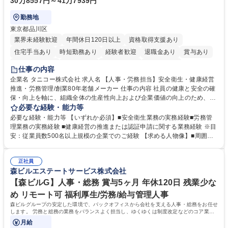
30万8557円～41万7939円
勤務地
東京都品川区
業界未経験歓迎
年間休日120日以上
資格取得支援あり
住宅手当あり
時短勤務あり
経験者歓迎
退職金あり
賞与あり
完全週休2日制
交通費支給
駅近5分以内
土日祝休み
仕事の内容
寮・社宅あり
企業名 タニコー株式会社 求人名 【人事・労務担当】安全衛生・健康経営
推進・労務管理/創業80年老舗メーカー 仕事の内容 社員の健康と安全の確
保・向上を軸に、組織全体の生産性向上および企業価値の向上のため、経
営層と密接に連携しながら、定型業務にとどまらず、制度設計や施策立案
必要な経験・能力等
などの上流工程から関与していただきます。 【主な業務内容】■安全衛生
必要な経験・能力等 【いずれか必須】■安全衛生業務の実務経験■労務管
業務（ストレスチェック、健康診断の運用、産業医との連携 など）■健康
理業務の実務経験 ■健康経営の推進または認証申請に関する業務経験 ※目
経営認証取得に向けた企画・推進■労務管理（労働時間の分析、労働環境
安：従業員数500名以上規模の企業でのご経験 【求める人物像】■周囲
の改善）■規程改定、制度設計、業務改善の推進■労働基準監督署対応、団
（社員・経営層）と円滑にコミュニケーションを図れる方■労務課題に対
体交渉対応 など 【採用背景】現在組織変革期の為、労務領域から組織力
し、迅速かつ的確に対応できる問題解決力をお持ちの方■チームおよび他
を底上げすべく、ともにご活躍いただける方の増員募集となります。 募集
正社員
部門と連携しながら業務を推進できる方■Excelや労務管理システムの実務
森ビルエステートサービス株式会社
職種 【人事・労務担当】安全衛生・健康経営推進・労務管理/創業80年老
使用経験をお持ちの方 学歴・資格 学歴：大学院 大学 高専 短大 専修学校
舗メーカー
高校 語学力： 資格：
【森ビルG】人事・総務 賞与5ヶ月 年休120日 残業少な
め リモート可 福利厚生/労務/給与管理人事
森ビルグループの安定した環境で、バックオフィスから会社を支える人事・総務をお任せ
します。 労務と総務の業務をバランスよく担当し、ゆくゆくは制度改定などのコア業務
にも挑戦できる、やりがいある環境です。
月給