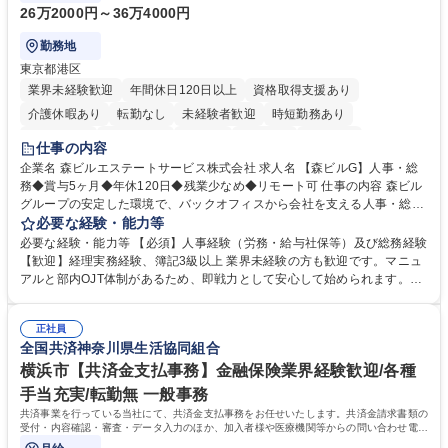
26万2000円～36万4000円
勤務地
東京都港区
業界未経験歓迎
年間休日120日以上
資格取得支援あり
介護休暇あり
転勤なし
未経験者歓迎
時短勤務あり
経験者歓迎
退職金あり
在宅OK
賞与あり
育休あり
仕事の内容
完全週休2日制
交通費支給
長期歓迎
駅近5分以内
土日祝休み
企業名 森ビルエステートサービス株式会社 求人名 【森ビルG】人事・総
務◆賞与5ヶ月◆年休120日◆残業少なめ◆リモート可 仕事の内容 森ビル
グループの安定した環境で、バックオフィスから会社を支える人事・総務
をお任せします。 労務と総務の業務をバランスよく担当し、ゆくゆくは制
必要な経験・能力等
度改定などのコア業務にも挑戦できる、やりがいある環境です。 ■勤怠管
必要な経験・能力等 【必須】人事経験（労務・給与社保等）及び総務経験
理、給与計算、社会保険手続き、年末調整等の労務管理全般 ■入退社手続
【歓迎】経理実務経験、簿記3級以上 業界未経験の方も歓迎です。マニュ
き、社内規定の改定や人事制度改定などのコア業務 ■社内イベントの企画
アルと部内OJT体制があるため、即戦力として安心して始められます。
運営やその他総務業務全般 ※労務と総務を1：1の割合でお任せ。 入社後
【魅力・やりがい】森ビルGの安定基盤で労務から総務まで幅広く携われ
は部内のOJTを中心に、あなたの経験に合わせて不足している部分はいつ
ます。定型業務に留まらず、社内規定や人事制度の改定など会社のコア業
でも質問・相談できる環境が整っているため、安心して成長できます。 募
正社員
務に挑戦できるため、自身の成長と組織への貢献度をダイレクトに実感で
全国共済神奈川県生活協同組合
集職種 【森ビルG】人事・総務◆賞与5ヶ月◆年休120日◆残業少なめ◆
きます。 残業少なめ、週1日リモート可など、ワークライフバランスを保
リモート可
ち長期活躍できる環境です。 「これまでの幅広い経験を活かし、長期的な
横浜市【共済金支払事務】金融保険業界経験歓迎/各種
キャリアを築きたい」という前向きな意欲と挑戦を全力で応援します。 学
手当充実/転勤無 一般事務
歴・資格 学歴：大学院 大学 高専 短大 専修学校 高校 語学力： 資格：日商
共済事業を行っている当社にて、共済金支払事務をお任せいたします。共済金請求書類の
簿記検定1級 日商簿記検定2級 日商簿記検定3級
受付・内容確認・審査・データ入力のほか、加入者様や医療機関等からの問い合わせ電話
対応や書類発送等を担当します。