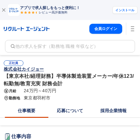
アプリで求人探しをもっと便利に！
インストール
レビュー高評価
無料
会員ログイン
他の求人を探す（勤務地 職種 年収など）
正社員
株式会社カイジョー
【東京本社/経理財務】半導体製造装置メーカー/年休123/
転勤無/教育充実 財務会計
24万円～40万円
月給
東京都羽村市
勤務地
仕事概要
応募について
採用企業情報
仕事内容