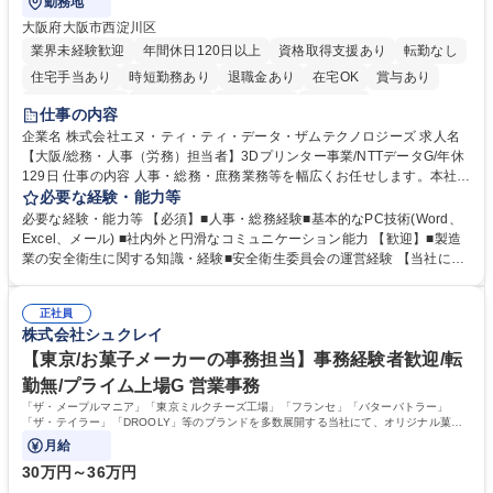
勤務地
大阪府大阪市西淀川区
業界未経験歓迎
年間休日120日以上
資格取得支援あり
転勤なし
住宅手当あり
時短勤務あり
退職金あり
在宅OK
賞与あり
完全週休2日制
交通費支給
土日祝休み
服装自由
仕事の内容
企業名 株式会社エヌ・ティ・ティ・データ・ザムテクノロジーズ 求人名
【大阪/総務・人事（労務）担当者】3Dプリンター事業/NTTデータG/年休
129日 仕事の内容 人事・総務・庶務業務等を幅広くお任せします。本社コ
ーポレート部門と連携しながら、決められた業務だけではなく、社員や現
必要な経験・能力等
場を支えるバックオフィス担当として状況に応じて柔軟に対応いただくこ
必要な経験・能力等 【必須】■人事・総務経験■基本的なPC技術(Word、
とを期待します。 【詳細】■入退社手続き、社員情報管理■入社時オリエ
Excel、メール) ■社内外と円滑なコミュニケーション能力 【歓迎】■製造
ンテーションの実施■勤怠・各種申請内容の確認■採用業務のサポート■来
業の安全衛生に関する知識・経験■安全衛生委員会の運営経験 【当社につ
客・電話対応 ■郵便物の受領・発送・管理■オフィス設備・備品管理■建
いて】 ◎設立したばかりの会社であり、一緒に企業を立ち上げ・拡大しよ
物・設備修繕の手配及び業者対応■押印・契約書管理等の庶務業務■安全衛
うという意欲のある方を求めています。 ◎経営に近い立場で幅広くキャリ
生に関する業務等■健康診断、産業医面談、休職・復職手続き等の労務サ
正社員
アが磨けます。 ◎NTTデータグループであり福利厚生は充実しているとと
株式会社シュクレイ
ポート■社内ルールの運用・各種社内案内■その他、拠点運営に関わる管理
もに、働き方改革も推進しています。 学歴・資格 学歴：大学院 大学 高専
部門業務 募集職種 【大阪/総務・人事（労務）担当者】3Dプリンター事
短大 専修学校 語学力： 資格：
【東京/お菓子メーカーの事務担当】事務経験者歓迎/転
業/NTTデータG/年休129日
勤無/プライム上場G 営業事務
「ザ・メープルマニア」「東京ミルクチーズ工場」「フランセ」「バターバトラー」
「ザ・テイラー」「DROOLY」等のブランドを多数展開する当社にて、オリジナル菓子
ブランド商品の事務業務をお任せいたします。
月給
30万円～36万円