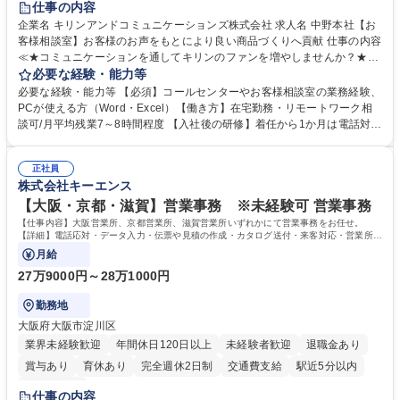
仕事の内容
企業名 キリンアンドコミュニケーションズ株式会社 求人名 中野本社【お
客様相談室】お客様のお声をもとにより良い商品づくりへ貢献 仕事の内容
≪★コミュニケーションを通してキリンのファンを増やしませんか？★≫
お客様のお声をより良い商品づくりに活かしていく上で、窓口となるお客
必要な経験・能力等
様相談室でのお仕事です。 日々お客様からいただくキリングループへのご
必要な経験・能力等 【必須】コールセンターやお客様相談室の業務経験、
意見を、企業活動に活かしています。お客様からの声に迅速かつ誠意をも
PCが使える方（Word・Excel）【働き方】在宅勤務・リモートワーク相
って対応、情報提供するとともにグループ内活動に反映しています。 【具
談可/月平均残業7～8時間程度 【入社後の研修】着任から1か月は電話対応
体的には】電話応対、メール、お手紙対応、ご指摘品調査報告書作成、有
のOJTを中心に実施し、電話対応に慣れた段階でメール・手紙のOJTを実
人チャットボット対応など。 【1日の対応件数】■電話：月間一人当たり
施する予定です。独り立ち以降もしっかりフォローする体制を整えていま
平均100件前後■メール・手紙：同上40件前後 募集職種 中野本社【お客様
正社員
すのでご安心ください。 【当社について】キリングループの広報機能を担
株式会社キーエンス
相談室】お客様のお声をもとにより良い商品づくりへ貢献
う会社として、お客様との出会いを大切にし、磨き上げたホスピタリティ
を込めてコミュニケーションをとりながら広報関連業務を行っておりま
【大阪・京都・滋賀】営業事務 ※未経験可 営業事務
す。 学歴・資格 学歴：大学院 大学 高専 短大 専修学校 高校 語学力： 資
【仕事内容】大阪営業所、京都営業所、滋賀営業所いずれかにて営業事務をお任せ。
格：
【詳細】電話応対・データ入力・伝票や見積の作成・カタログ送付・来客対応・営業所内
で発生する事務業務や業務改善をお任せ。
月給
27万9000円～28万1000円
勤務地
大阪府大阪市淀川区
業界未経験歓迎
年間休日120日以上
未経験者歓迎
退職金あり
賞与あり
育休あり
完全週休2日制
交通費支給
駅近5分以内
土日祝休み
仕事の内容