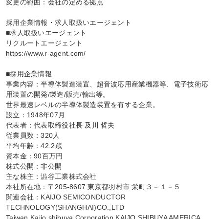
変更の範囲：会社の定める拠点

採用企業情報・求人取扱いエージェント

■求人取扱いエージェント

リクルートエージェント

https://www.r-agent.com/

■採用企業情報

事業内容：半導体製造装置、超音波応用産業機器等、電子技術応
用装置の開発/製造/販売/輸出等。

世界最速レベルの半導体製造装置を有する企業。

設立：1948年07月

代表者：代表取締役社長 及川 哲夫

従業員数：320人

平均年齢：42.2歳

資本金：90百万円

株式公開：非公開

主な株主：澁谷工業株式会社

本社所在地：〒205-8607 東京都羽村市 栄町３－１－５

関連会社：KAIJO SEMICONDUCTOR 
TECHNOLOGY(SHANGHAI)CO.,LTD

Taiwan Kaijo shibuya Corporation,KAIJO SHIBUYA AMERICA 