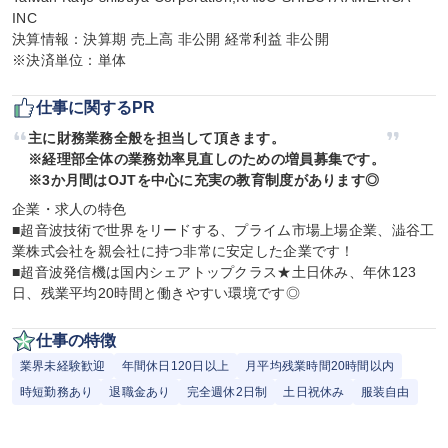
INC

決算情報：決算期 売上高 非公開 経常利益 非公開

※決済単位：単体
仕事に関するPR
主に財務業務全般を担当して頂きます。

※経理部全体の業務効率見直しのための増員募集です。

※3か月間はOJTを中心に充実の教育制度があります◎
企業・求人の特色

■超音波技術で世界をリードする、プライム市場上場企業、澁谷工
業株式会社を親会社に持つ非常に安定した企業です！

■超音波発信機は国内シェアトップクラス★土日休み、年休123
日、残業平均20時間と働きやすい環境です◎
仕事の特徴
業界未経験歓迎
年間休日120日以上
月平均残業時間20時間以内
時短勤務あり
退職金あり
完全週休2日制
土日祝休み
服装自由