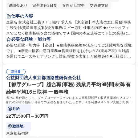
退職金あり
完全週休2日制
女性が活躍中
交通費支給
土日祝休み
仕事の内容
企業名 株式会社三菱ＵＦＪ銀行 求人名 【東京都】本支店の窓口業務(事務
手続受付/資産運用提案)/後方事務/ロビー応対 仕事の内容 ★バックオフィ
スではなく顧客折衝を含む職種です★ 国内の本支店等にて下記の業務に従
事していただきます。 ■窓口/後方/ロビーにて事務手続等の受付・オペレ
必要な経験・能力等
ーション、お客様対応 ■窓口にて、ご来店された個人のお客様に対して金
必要な経験・能力等 【必須】★顧客折衝経験を活かしてご活躍可能な環境
融商品のご提案 ■効率的な事務運用の検討・構築等 ≪業務紹介：ご応募前
です。 ■販売or接客or窓口業務or営業経験をお持ちの方(業界不問) ※対話
に必ずご覧ください≫ ※記事 https://www.mysite.bk.mufg.jp/career/circle/
を通じてニーズをヒアリングし対応/提案を実施した経験必須 ■正社員とし
article17/ ※動画 https://youtu.be/H-S7HaJqqbg 募集職種 【東京都】本支
ての就業経験1年以上 【歓迎】■金融業界での就業経験■銀行での預金為替
店の窓口業務(事務手続受付/資産運用提案)/後方事務/ロビー応対
事務経験 ■金融商品の提案・販売経験 ≪魅力≫研修やOJT環境が整ってい
正社員
るので安心して入行いただけます。 幅広いキャリアの選択肢があり、公募
公益財団法人東京都道路整備保全公社
や社内副業等を活用し、 一人ひとりが挑戦できるカルチャーが浸透してい
ます。 学歴・資格 学歴：大学院 大学 高専 短大 専修学校 高校 語学力：
【都庁グループ】総合職(事務) 残業月平均9時間未満/有
資格：
給年平均16日取得 一般事務
当社の総合職として、ジョブローテーションによる人事経理部門や収益事業等のフロント
部門の部署等幅広い部署での業務をお任せいたします。研修制度やキャリア支援が充実し
ております！ ※下記業務詳細
月給
22万1500円～30万円
勤務地
東京都新宿区