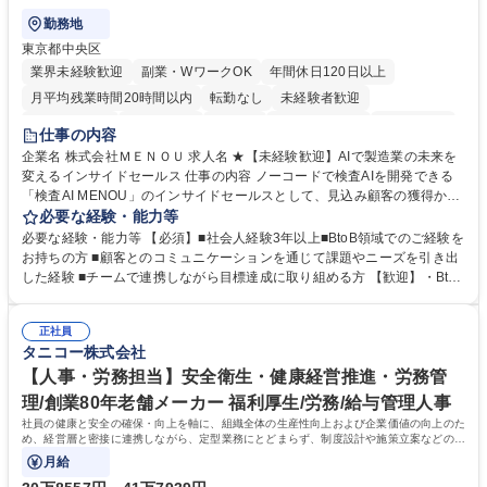
勤務地
東京都中央区
業界未経験歓迎
副業・WワークOK
年間休日120日以上
月平均残業時間20時間以内
転勤なし
未経験者歓迎
時短勤務あり
経験者歓迎
在宅OK
完全週休2日制
交通費支給
仕事の内容
駅近5分以内
土日祝休み
服装自由
企業名 株式会社ＭＥＮＯＵ 求人名 ★【未経験歓迎】AIで製造業の未来を
変えるインサイドセールス 仕事の内容 ノーコードで検査AIを開発できる
「検査AI MENOU」のインサイドセールスとして、見込み顧客の獲得から
商談機会の創出までを担っていただきます。マーケティングとフィールド
必要な経験・能力等
セールスをつなぐ役割として、 適切なタイミングで顧客とコミュニケーシ
必要な経験・能力等 【必須】■社会人経験3年以上■BtoB領域でのご経験を
ョンを取りながら、受注につながる商談機会の最大化を目指します。 【具
お持ちの方 ■顧客とのコミュニケーションを通じて課題やニーズを引き出
体的な仕事内容】 リードへの電話・メールによるアプローチ/リードナー
した経験 ■チームで連携しながら目標達成に取り組める方 【歓迎】・BtoB
チャリングおよび商談創出/CRMを活用した顧客情報の管理・分析/マーケ
SaaS企業での営業またはインサイドセールス経験 ・製造業向けの営業経
ティング施策と連携したフォローアップ/商談化率向上に向けた改善提案・
験 ・オフライン・オンラインセミナー登壇経験 ・マーケティング施策の
実行/フィールドセールスへの案件連携 募集職種 ★【未経験歓迎】AIで製
正社員
企画・実行経験 ・CRM・リードナーチャリングに関する知見 ・データを
タニコー株式会社
造業の未来を変えるインサイドセールス
もとに営業プロセスを改善した経験 学歴・資格 学歴：大学院 大学 高専 短
大 専修学校 高校 語学力： 資格：
【人事・労務担当】安全衛生・健康経営推進・労務管
理/創業80年老舗メーカー 福利厚生/労務/給与管理人事
社員の健康と安全の確保・向上を軸に、組織全体の生産性向上および企業価値の向上のた
め、経営層と密接に連携しながら、定型業務にとどまらず、制度設計や施策立案などの上
流工程から関与していただきます。
月給