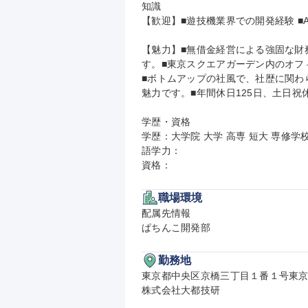
知識

【歓迎】■遊技機業界での開発経験 ■Aft
【魅力】■無借金経営による強固な財
す。■東京スクエアガーデン内のオフ
■ボトムアップの社風で、社歴に関わ
魅力です。■年間休日125日、土日祝
学歴・資格

学歴：大学院 大学 高専 短大 専修学校
語学力：

資格：
職場環境
配属先情報

ぱちんこ開発部
勤務地
東京都中央区京橋三丁目１番１号東京
株式会社大都技研
