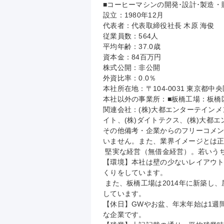
■コーヒーマシンの開発･設計･製造・
設立：1980年12月

代表者：代表取締役社長 木原 海俊

従業員数：564人

平均年齢：37.0歳

資本金：84百万円

株式公開：非公開

外資比率：0.0％

本社所在地：〒104-0031 東京都
本社以外の事業所：■板橋工場：板橋区東
関連会社：(株)大都エンターテインメン
イト、(株)ダイトテクス、(株)大都エ
その他備考・企業からのフリーコメ
いません。また、業界イメージとは正
 堅実な経営（無借金経営）。若いうちから仕事を任され、自由に仕事をできる雰囲気があります。

【環境】本社は壁の少ないレイアウ
くりをしています。

 また、板橋工場は2014年に新築し、屋上にはフットサルコートを設けるなど綺麗で働きやすい環境づくりを
しています。

【休日】GWやお盆、年末年始は1週
な企業です。
