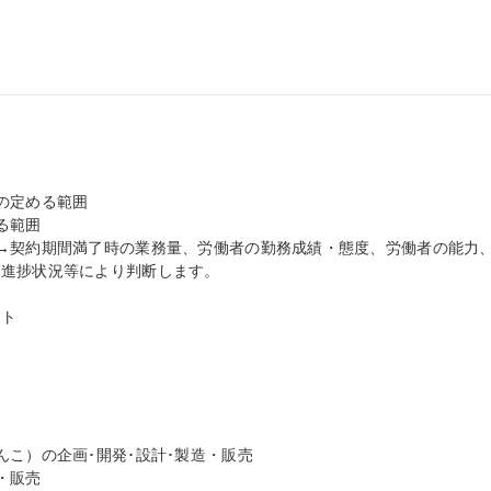
定める範囲

範囲

→契約期間満了時の業務量、労働者の勤務成績・態度、労働者の能力
進捗状況等により判断します。

ト

こ）の企画･開発･設計･製造・販売

販売
