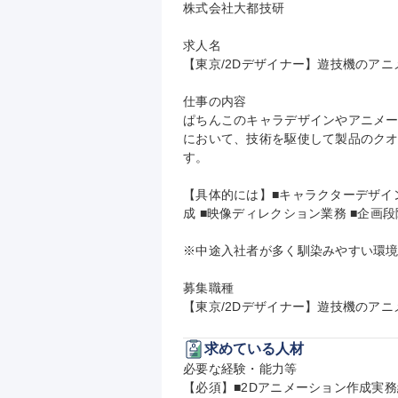
株式会社大都技研

求人名

【東京/2Dデザイナー】遊技機のアニメ
仕事の内容

ぱちんこのキャラデザインやアニメ
において、技術を駆使して製品のク
す。

【具体的には】■キャラクターデザイ
成 ■映像ディレクション業務 ■企画
※中途入社者が多く馴染みやすい環境
募集職種

【東京/2Dデザイナー】遊技機のアニ
求めている人材
必要な経験・能力等

【必須】■2Dアニメーション作成実務経験（