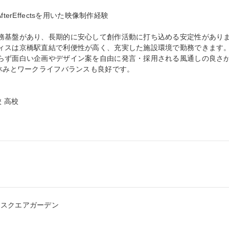
erEffectsを用いた映像制作経験

務基盤があり、長期的に安心して創作活動に打ち込める安定性があり
ィスは京橋駅直結で利便性が高く、充実した施設環境で勤務できます
らず面白い企画やデザイン案を自由に発言・採用される風通しの良さ
休みとワークライフバランスも良好です。

 高校

スクエアガーデン
