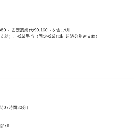
,880～ 固定残業代\90,160～を含む/月

支給）、残業手当（固定残業代制 超過分別途支給）

間07時間30分）

間/月