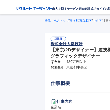
求人を探す
サービス紹介
転職成功ガイド
お
転職・求人トップ
/
東京都
/
東京23区
/
中央区
/
【東
正社員
株式会社大都技研
【東京/2Dデザイナー】遊技
グラフィックデザイナー
420万円以上
年俸
東京都中央区
勤務地
仕事概要
仕事内容
企業名
