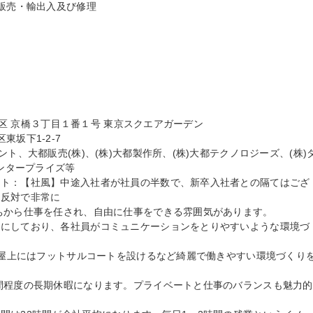
販売・輸出入及び修理

中央区 京橋３丁目１番１号 東京スクエアガーデン

坂下1-2-7

ト、大都販売(株)、(株)大都製作所、(株)大都テクノロジーズ、(株)
ンタープライズ等

ント：【社風】中途入社者が社員の半数で、新卒入社者との隔てはござ
反対で非常に

トにしており、各社員がコミュニケーションをとりやすいような環境づ
間程度の長期休暇になります。プライベートと仕事のバランスも魅力的