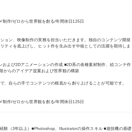
制作/ゼロから世界観を創る/年間休日125日

ーション、映像制作の実務を担当いただきます。独自のコンテンツ開発
オリティを底上げし、ヒット作を生み出す中核としての活躍を期待しま
ンおよび2Dアニメーションの作成 ■2D系の各種素材制作、絵コンテ作
段階からのアイデア提案および世界観の構築

で、自らの手でコンテンツの根底から創り上げることが可能です。

メ制作/ゼロから世界観を創る/年間休日125日
3年以上）■Photoshop、Illustratorの操作スキル ■遊技機の基礎