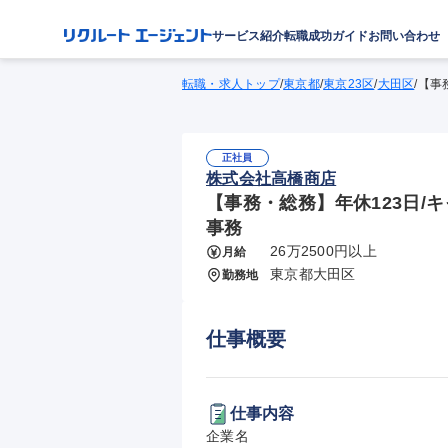
サービス紹介
転職成功ガイド
お問い合わせ
転職・求人トップ
/
東京都
/
東京23区
/
大田区
/
【事
正社員
株式会社高橋商店
【事務・総務】年休123日/
事務
26万2500円以上
月給
東京都大田区
勤務地
仕事概要
仕事内容
企業名
