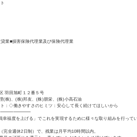
ト

貸業■損害保険代理業及び保険代理業

田区 羽田旭町１２番５号

株)、(株)邦友、(株)朋栄、(株)小高石油

ト：◇働きやすさのヒミツ：安心して長く続けてほしいから

━━━━━━━

員幸福度を上げる」でこれを実現するために様々な取り組みを行って
（完全週休2日制）で、残業は月平均10時間以内。
