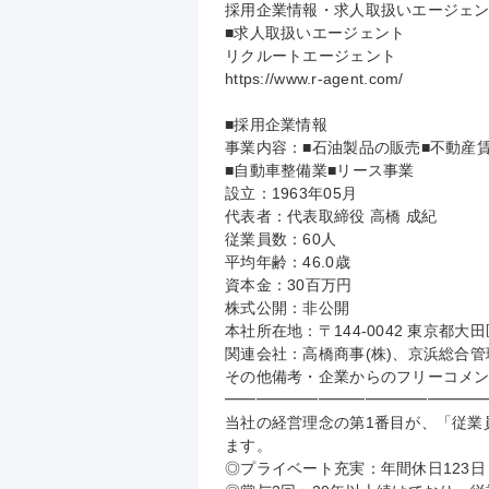
採用企業情報・求人取扱いエージェン
■求人取扱いエージェント

リクルートエージェント

https://www.r-agent.com/

■採用企業情報

事業内容：■石油製品の販売■不動産賃
■自動車整備業■リース事業

設立：1963年05月

代表者：代表取締役 高橋 成紀

従業員数：60人

平均年齢：46.0歳

資本金：30百万円

株式公開：非公開

本社所在地：〒144-0042 東京都大
関連会社：高橋商事(株)、京浜総合管理(
その他備考・企業からのフリーコメン
━━━━━━━━━━━━━━━━━
当社の経営理念の第1番目が、「従業
ます。

◎プライベート充実：年間休日123日