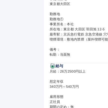
東京都大田区

勤務地

勤務地①

事業所名：本社

所在地：東京都 大田区 羽田旭 12-5

最寄駅：京浜急行電鉄 京急空港線 穴守
喫煙環境：敷地内禁煙（屋外喫煙可能
備考：

転勤：当面無
給与
月給：26万2500円以上

想定年収

340万円～540万円

雇用形態

正社員

期間の定め：無
