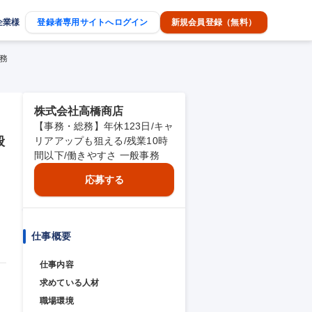
企業様
登録者専用サイトへログイン
新規会員登録（無料）
事務
株式会社高橋商店
【事務・総務】年休123日/キャ
般
リアアップも狙える/残業10時
間以下/働きやすさ 一般事務
応募する
仕事概要
仕事内容
求めている人材
職場環境