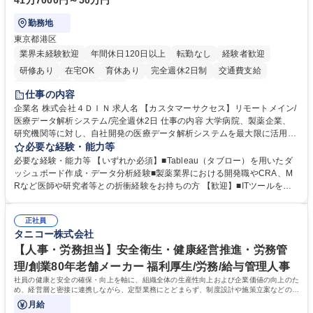
41万7000円～50万円
勤務地
東京都港区
業界未経験歓迎
年間休日120日以上
転勤なし
経験者歓迎
研修あり
在宅OK
育休あり
完全週休2日制
交通費支給
駅近5分以内
土日祝休み
仕事の内容
企業名 株式会社４ＤＩＮ 求人名 【カスタマーサクセス】リモートメイン/
医療データ解析システム/完全週休2日 仕事の内容 大学病院、製薬企業、
研究機関等に対し、自社開発の医療データ解析システムを最大限に活用
し、研究成果を最大化していただくための導入後サポートや解析コンサル
必要な経験・能力等
ティング、活用アドバイス業務等をお任せします。 ■活用コンサルティン
必要な経験・能力等 【いずれか必須】■Tableau（タブロー）を用いたダ
グ：疾患再発率の調査や薬剤効果の可視化等の目的に合わせ、プラットフ
ッシュボード作成・データ分析経験■製薬業界における開発職やCRA、M
ォーム上で可能な解析手法を提案 ■オンボーディング：ツールの操作説明
Rなど医師や研究者等との折衝経験をお持ちの方 【歓迎】■ITツールを用
に加え医療統計やデータ抽出の基礎レクチャー■開発へのフィードバッ
いた顧客サポート経験 【働き方】リモートメインのため、どこからでも参
ク：ユーザー要望を開発部門へ繋ぎ、プロダクトの利便性向上へ貢献。医
画可能です。オンラインツール（ZoomやTeams等）を用いた柔軟なサポ
療現場のDX化を推進するやりがいがあります。【業務内容の変更範囲】
正社員
ート体制を構築しています。 【採用背景】導入先が急増しており、専任の
タニコー株式会社
当社の指定する業務 募集職種 【カスタマーサクセス】リモートメイン/医
カスタマーサクセス組織を強化するための増員採用です。営業担当からの
療データ解析システム/完全週休2日
丁寧なOJTがあり、医療データ解析の専門知識をキャッチアップできる環
【人事・労務担当】安全衛生・健康経営推進・労務管
境です。社会貢献性の高い分野で専門性を磨きたい方を歓迎します。 学
理/創業80年老舗メーカー 福利厚生/労務/給与管理人事
歴・資格 学歴：大学院 大学 高専 短大 専修学校 高校 語学力： 資格：
社員の健康と安全の確保・向上を軸に、組織全体の生産性向上および企業価値の向上のた
め、経営層と密接に連携しながら、定型業務にとどまらず、制度設計や施策立案などの上
流工程から関与していただきます。
月給