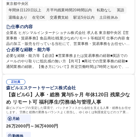
東京都中央区
年間休日120日以上
月平均残業時間20時間以内
転勤なし
英語
退職金あり
在宅OK
交通費支給
駅近5分以内
土日祝休み
仕事の内容
企業名 ヒガシマルインターナショナル株式会社 求人名 東京都中央区【営
業事務・貿易事務】食品商社/残業少なめ/リモート等相談可 仕事の内容 食
品の加工・販売を行っている当社にて、営業事務・貿易事務をお任せいた
します。営業社員のサポートポジションとして、受発注から海外工場との
必要な経験・能力等
調整まで幅広く対応し、当社事業の根幹を支えていただきます。 ■受発注
必要な経験・能力等 【必須】■営業事務または貿易事務の経験■英語での
業務、請求書発行 ■海外工場とのスケジュール調整 ■在庫管理 ■輸入書類
メールのやり取りに抵抗感の無い方 【尚可】■商社での営業事務の経験■
の確認・作成 ■配送手配 ■通関業者を通して行う輸出入業全般 ■倉庫との
通関業務の経験。 【働き方について】所定労働時間は7時間と短めで、残
倉入れ調整等 ※ゼネラリストとしてのキャリアアップを目指すことが可能
業も月平均20時間以下です。時差出勤制度や週1日のリモート勤務も相談
です。単に商品を販売するだけでなく原料の仕入れから販売までをトータ
可能で、ワークライフバランスを保ち長期就業しやすい環境です。 【当社
ルプロデュースしているため、商品に関わる全ての業務をサポート頂きま
正社員
の強み】1991年の設立以来、外食産業を中心としたお客様の多様なニー
森ビルエステートサービス株式会社
す。 募集職種 東京都中央区【営業事務・貿易事務】食品商社/残業少なめ/
ズに沿った冷凍水産物等の生産・輸入・販売を一貫して手掛けています。
リモート等相談可
自社工場と海外拠点の強固な連携によるワンストップサービスが最大の強
【森ビルG】人事・総務 賞与5ヶ月 年休120日 残業少な
みです。 学歴・資格 学歴：大学院 大学 語学力：英語 資格：
め リモート可 福利厚生/労務/給与管理人事
森ビルグループの安定した環境で、バックオフィスから会社を支える人事・総務をお任せ
します。 労務と総務の業務をバランスよく担当し、ゆくゆくは制度改定などのコア業務
にも挑戦できる、やりがいある環境です。
月給
26万2000円～36万4000円
勤務地