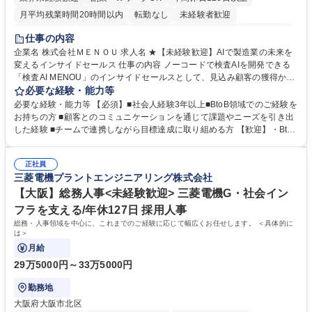
月平均残業時間20時間以内
転勤なし
未経験者歓迎
時短勤務あり
経験者歓迎
在宅OK
完全週休2日制
交通費支給
仕事の内容
駅近5分以内
土日祝休み
服装自由
企業名 株式会社ＭＥＮＯＵ 求人名 ★【未経験歓迎】AIで製造業の未来を
変えるインサイドセールス 仕事の内容 ノーコードで検査AIを開発できる
「検査AI MENOU」のインサイドセールスとして、見込み顧客の獲得から
商談機会の創出までを担っていただきます。マーケティングとフィールド
必要な経験・能力等
セールスをつなぐ役割として、 適切なタイミングで顧客とコミュニケーシ
必要な経験・能力等 【必須】■社会人経験3年以上■BtoB領域でのご経験を
ョンを取りながら、受注につながる商談機会の最大化を目指します。 【具
お持ちの方 ■顧客とのコミュニケーションを通じて課題やニーズを引き出
体的な仕事内容】 リードへの電話・メールによるアプローチ/リードナー
した経験 ■チームで連携しながら目標達成に取り組める方 【歓迎】・BtoB
チャリングおよび商談創出/CRMを活用した顧客情報の管理・分析/マーケ
SaaS企業での営業またはインサイドセールス経験 ・製造業向けの営業経
ティング施策と連携したフォローアップ/商談化率向上に向けた改善提案・
験 ・オフライン・オンラインセミナー登壇経験 ・マーケティング施策の
実行/フィールドセールスへの案件連携 募集職種 ★【未経験歓迎】AIで製
正社員
企画・実行経験 ・CRM・リードナーチャリングに関する知見 ・データを
三菱電機プラントエンジニアリング株式会社
造業の未来を変えるインサイドセールス
もとに営業プロセスを改善した経験 学歴・資格 学歴：大学院 大学 高専 短
大 専修学校 高校 語学力： 資格：
【大阪】総務人事<未経験歓迎> 三菱電機G・社会イン
フラを支える/年休127日 採用人事
総務・人事領域を中心に、これまでのご経験に応じて幅広くお任せします。 ＜具体的に
は＞
月給
29万5000円～33万5000円
勤務地
大阪府大阪市北区