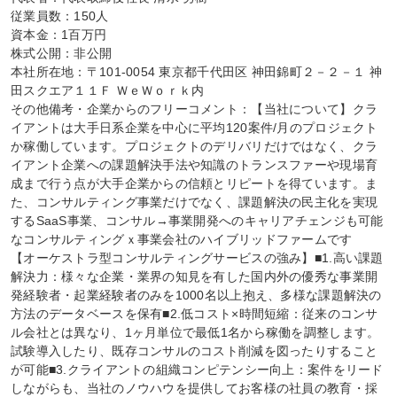
従業員数：150人

資本金：1百万円

株式公開：非公開

本社所在地：〒101-0054 東京都千代田区 神田錦町２－２－１ 神
田スクエア１１Ｆ ＷｅＷｏｒｋ内

その他備考・企業からのフリーコメント：【当社について】クラ
イアントは大手日系企業を中心に平均120案件/月のプロジェクト
か稼働しています。プロジェクトのデリバリだけではなく、クラ
イアント企業への課題解決手法や知識のトランスファーや現場育
成まで行う点が大手企業からの信頼とリピートを得ています。ま
た、コンサルティング事業だけでなく、課題解決の民主化を実現
するSaaS事業、コンサル→事業開発へのキャリアチェンジも可能
なコンサルティングｘ事業会社のハイブリッドファームです

【オーケストラ型コンサルティングサービスの強み】■1.高い課題
解決力：様々な企業・業界の知見を有した国内外の優秀な事業開
発経験者・起業経験者のみを1000名以上抱え、多様な課題解決の
方法のデータベースを保有■2.低コスト×時間短縮：従来のコンサ
ル会社とは異なり、1ヶ月単位で最低1名から稼働を調整します。
試験導入したり、既存コンサルのコスト削減を図ったりすること
が可能■3.クライアントの組織コンピテンシー向上：案件をリード
しながらも、当社のノウハウを提供してお客様の社員の教育・採