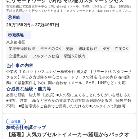
にリモートワークで対応 その他カスタマーサクセス
資格：
在宅勤務にて緊急案件を中心に問い合わせ（メール、SMS、LINEなど）対応、契約開始
手続き処理などを行なっていただきます。カスタマーサクセス（Digiops：デジオプス）
と運用構築の業務となります。
月給
29万1582円～37万4957円
勤務地
東京都港区
業界未経験歓迎
平日のみOK
英語
経験者歓迎
夕方
在宅OK
交通費支給
フルタイム歓迎
駅近5分以内
仕事の内容
企業名 ＴＧオクトパスエナジー株式会社 求人名 【リモート/カスタマーサ
クセス】平日夕方以降を中心にリモートワークで対応 仕事の内容 在宅勤
務にて緊急案件を中心に問い合わせ（メール、SMS、LINEなど）対応、
契約開始手続き処理などを行なっていただきます。カスタマーサクセス
必要な経験・能力等
（Digiops：デジオプス）と運用構築の業務となります。 ■お問い合わせ
必要な経験・能力等 【必須】■人の役に立てることにやりがいを感じる方
対応業務全般（システム入力、契約手続き含む） ■デジタルコミュニケー
■接客、営業、SEなど何らかの文章での顧客対応経験がある方（経験年数
ションツール（メール、SMS、LINE等）を使用 ■お客様のニーズに応じた
不問） ■通信環境をご自身でご用意いただける方■フルタイムで勤務可能
新プラン案内やトラブル対応 ■土日祝は主にメールでの対応、緊急度の高
な方 ※土日祝は1名体制となるため一人の環境で責任を持って業務を行っ
い問い合わせを優先 ■緊急時の電話対応 エネルギー×Tech！お客様に寄り
ていただける方【歓迎要件】■再生可能エネルギーを世の中に広め地球環
添ってサービス提供できることが魅力 募集職種 【リモート/カスタマーサ
正社員
境に貢献したい■改善提案や改善アクション等新しいことに意欲がある方
株式会社奇譚クラブ
クセス】平日夕方以降を中心にリモートワークで対応
【英語（語学力）】■翻訳ツールを用い英語でコミュニケーションをとる
ことに抵抗がない方■英語は話せなくても問題はありませんが、英語が話
【経理】人気カプセルトイメーカー/経理からバックオ