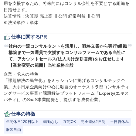
用を支援するため、将来的にはコンサル会社を不要とする組織を
目指せます。

決算情報：決算期 売上高 非公開 経常利益 非公開

※決済単位：単体
仕事に関するPR
社内の一流コンサルタントを活用し、戦略立案から実行/組織
構築まで一気通貫で支援するコンサルファームである当社に
て、アカウントセールス(法人向け深耕営業)をお任せします
【業務変更の範囲】当社業務全般
企業・求人の特色

「課題解決の民主化」をミッションに掲げるコンサルテック企
業。大手日系企業向け中心に独自のオーケストラ型コンサルティ
ングサービス事業と課題解決プラットフォーム「Experty(エキス
パティ)」のSaaS事業開発と、提供する成長企業。
仕事の特徴
年間休日120日以上
転勤なし
在宅OK
完全週休2日制
土日祝休み
服装自由