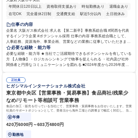
大阪府大阪市中央区
年間休日120日以上
資格取得支援あり
時短勤務あり
退職金あり
在宅OK
完全週休2日制
交通費支給
駅近5分以内
土日祝休み
服装自由
第二新卒歓迎
寮・社宅あり
食事補助あり
仕事の内容
企業名 大阪ガス株式会社 求人名 【第二新卒】事務系総合職 #関西を代表
するインフラ企業 #ポテンシャル採用 仕事の内容 事務系総合職として、
人事総務、資源海外、事業企画、営業などの業務に従事していただきま
す。 【業務内容の一例】■所属事業部の勤労業務 ■海外に関係する各種業
必要な経験・能力等
務 ■営業部門の企画スタッフ、ルート営業 【キャリアパス】入社後の配属
必要な経験・能力等 ★当社でご活躍期待できるポテンシャルを有している
ポジションで一定期間ご活躍頂いた後、本人の適性及び将来のキャリアを
方 【人物像】・ロジカルシンキングで物事を捉えられる ・社内及び社外
鑑みてジョブローテーションを行います。 【育成】OJTでの現場育成や研
関係者と円滑なコミュニケーションを図れる ■2024年度から2026年度ま
修カリキュラムを通じて、Daigasグループの業務で必要となる知識につい
での3ヵ年を対象とする「Daigasグループ中期経営計画2026」を策定しま
て学んでいただきます。 募集職種 【第二新卒】事務系総合職 #関西を代
した。https://www.osakagas.co.jp/company/press/pr2024/1777576_564
表するインフラ企業 #ポテンシャル採用
正社員
72.html ■エネルギーセキュリティの不安定化や気候変動による自然災害の
ヒガシマルインターナショナル株式会社
甚大化など、これまで以上に社会課題解決の重要性が高まっています。
「未来の日常」の創造に向けて持続可能な社会の実現に貢献してまいりま
東京都中央区【営業事務・貿易事務】食品商社/残業少
す。 学歴・資格 学歴：大学院 大学 語学力： 資格：
なめ/リモート等相談可 営業事務
食品の加工・販売を行っている当社にて、営業事務・貿易事務をお任せいたします。営業
社員のサポートポジションとして、受発注から海外工場との調整まで幅広く対応し、当社
事業の根幹を支えていただきます。
年俸
420万6000円～603万4800円
勤務地