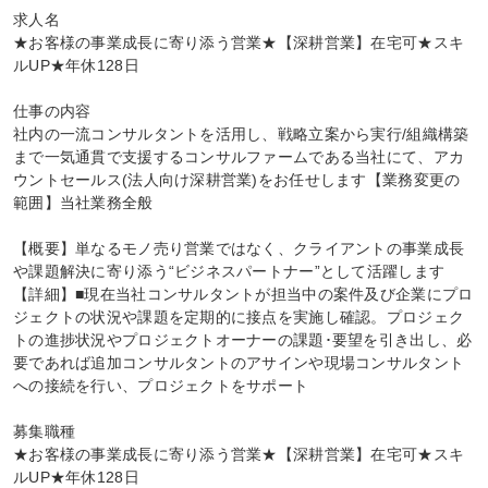
求人名

★お客様の事業成長に寄り添う営業★【深耕営業】在宅可★スキ
ルUP★年休128日

仕事の内容

社内の一流コンサルタントを活用し、戦略立案から実行/組織構築
まで一気通貫で支援するコンサルファームである当社にて、アカ
ウントセールス(法人向け深耕営業)をお任せします【業務変更の
範囲】当社業務全般

【概要】単なるモノ売り営業ではなく、クライアントの事業成長
や課題解決に寄り添う“ビジネスパートナー”として活躍します
【詳細】■現在当社コンサルタントが担当中の案件及び企業にプロ
ジェクトの状況や課題を定期的に接点を実施し確認。プロジェク
トの進捗状況やプロジェクトオーナーの課題･要望を引き出し、必
要であれば追加コンサルタントのアサインや現場コンサルタント
への接続を行い、プロジェクトをサポート

募集職種

★お客様の事業成長に寄り添う営業★【深耕営業】在宅可★スキ
ルUP★年休128日