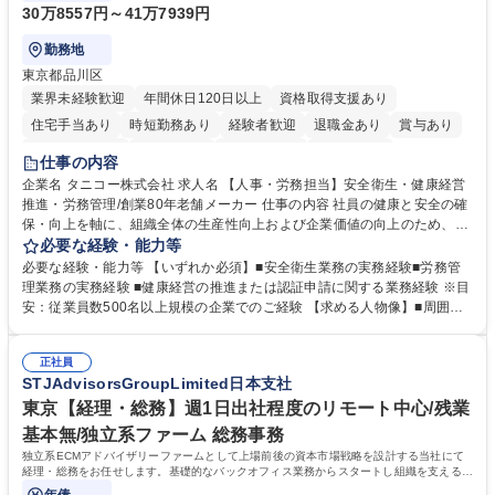
30万8557円～41万7939円
勤務地
東京都品川区
業界未経験歓迎
年間休日120日以上
資格取得支援あり
住宅手当あり
時短勤務あり
経験者歓迎
退職金あり
賞与あり
完全週休2日制
交通費支給
駅近5分以内
土日祝休み
仕事の内容
寮・社宅あり
企業名 タニコー株式会社 求人名 【人事・労務担当】安全衛生・健康経営
推進・労務管理/創業80年老舗メーカー 仕事の内容 社員の健康と安全の確
保・向上を軸に、組織全体の生産性向上および企業価値の向上のため、経
営層と密接に連携しながら、定型業務にとどまらず、制度設計や施策立案
必要な経験・能力等
などの上流工程から関与していただきます。 【主な業務内容】■安全衛生
必要な経験・能力等 【いずれか必須】■安全衛生業務の実務経験■労務管
業務（ストレスチェック、健康診断の運用、産業医との連携 など）■健康
理業務の実務経験 ■健康経営の推進または認証申請に関する業務経験 ※目
経営認証取得に向けた企画・推進■労務管理（労働時間の分析、労働環境
安：従業員数500名以上規模の企業でのご経験 【求める人物像】■周囲
の改善）■規程改定、制度設計、業務改善の推進■労働基準監督署対応、団
（社員・経営層）と円滑にコミュニケーションを図れる方■労務課題に対
体交渉対応 など 【採用背景】現在組織変革期の為、労務領域から組織力
し、迅速かつ的確に対応できる問題解決力をお持ちの方■チームおよび他
を底上げすべく、ともにご活躍いただける方の増員募集となります。 募集
正社員
部門と連携しながら業務を推進できる方■Excelや労務管理システムの実務
STJAdvisorsGroupLimited日本支社
職種 【人事・労務担当】安全衛生・健康経営推進・労務管理/創業80年老
使用経験をお持ちの方 学歴・資格 学歴：大学院 大学 高専 短大 専修学校
舗メーカー
高校 語学力： 資格：
東京【経理・総務】週1日出社程度のリモート中心/残業
基本無/独立系ファーム 総務事務
独立系ECMアドバイザリーファームとして上場前後の資本市場戦略を設計する当社にて
経理・総務をお任せします。基礎的なバックオフィス業務からスタートし組織を支える専
任担当として広く活躍できる環境です。