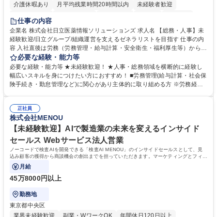
介護休暇あり
月平均残業時間20時間以内
未経験者歓迎
住宅手当あり
時短勤務あり
退職金あり
在宅OK
賞与あり
仕事の内容
育休あり
完全週休2日制
交通費支給
土日祝休み
寮・社宅あり
企業名 株式会社日立医薬情報ソリューションズ 求人名 【総務・人事】未
経験歓迎/日立グループ/組織運営を支えるゼネラリストを目指す 仕事の内
容 入社直後は労務（労務管理・給与計算・安全衛生・福利厚生等）からお
任せいたします。将来は総務・採用・教育業務へ守備範囲を広げ、組織運
必要な経験・能力等
営を支えるゼネラリストをめざせます。 ・初期業務：労働時間管理、給与
必要な経験・能力等 ★未経験歓迎！ ★人事・総務領域を横断的に経験し
計算、社会保険対応、福利厚生管理、安全衛生、健康経営推進等をお任せ
幅広いスキルを身につけたい方におすすめ！ ■労務管理(給与計算・社会保
します。ご経験に応じて、休職者管理など、幅広く経験を積んでいただき
険手続き・勤怠管理など)に関心があり主体的に取り組める方 ※労務経験
ます。 ・将来的な広がり：総務・採用・教育・税務対応・経営企画等。
者は早期にご活躍いただけます。 ■チームで仕事を推進できる方■将来は
★メンバーがマンツーマンで丁寧に教えるため、ご経験が浅くても安心！
マネジメント職として活躍したい 【尚可】■人事、労務、採用、教育業務
幅広く経験を積みたい意欲がある方に最適な環境です。 募集職種 【総
正社員
のご経験 ■労務管理（給与計算・社会保険手続き・勤怠管理など）の経験
株式会社MENOU
務・人事】未経験歓迎/日立グループ/組織運営を支えるゼネラリストを目
■衛生管理者の資格をお持ちの方 学歴・資格 学歴：大学院 大学 高専 短大
指す
専修学校 高校 語学力： 資格：
【未経験歓迎】AIで製造業の未来を変えるインサイド
セールス Webサービス法人営業
ノーコードで検査AIを開発できる「検査AI MENOU」のインサイドセールスとして、見
込み顧客の獲得から商談機会の創出までを担っていただきます。マーケティングとフィー
ルドセールスをつなぐ役割として、
月給
45万8000円以上
勤務地
東京都中央区
業界未経験歓迎
副業・WワークOK
年間休日120日以上