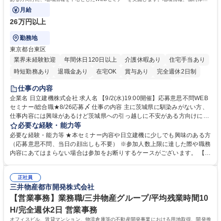
情報等をお伝えします。
月給
26万円以上
勤務地
東京都台東区
業界未経験歓迎
年間休日120日以上
介護休暇あり
住宅手当あり
時短勤務あり
退職金あり
在宅OK
賞与あり
完全週休2日制
交通費支給
駅近5分以内
土日祝休み
食事補助あり
仕事の内容
企業名 日立建機株式会社 求人名 【9/2(水)19:00開催】応募意思不問WEB
セミナー/総合職★8/26応募〆 仕事の内容 主に茨城県に馴染みがない方、
仕事内容には興味があるけど茨城県への引っ越しに不安がある方向けに、
地域情報を中心としたWEBセミナーを実施します。地域情報、福利厚生情
必要な経験・能力等
報等をお伝えします。 【セミナー内容】■地域説明、周辺施設情報を中心
必要な経験・能力等 ★本セミナー内容や日立建機に少しでも興味のある方
にお伝えし、住宅相場や実際に社員がどの地域に住んでどのような生活を
（応募意思不問、当日の顔出しも不要） ※参加人数上限に達した際や職務
しているのかについてもお伝えします。日立建機には借上げ部屋制度、住
内容にあてはまらない場合は参加をお断りするケースがございます。 【主
宅手当制度、引っ越し代補助等、手厚い福利厚生もございます。■会社説
な求人】■人事 ■法務 ■新規事業開発 ■情報セキュリティ ■ITサービスマネ
明やポジション概要等についてもお話します。■WEBセミナーですので、
ジメント（ITILフレーム）等 学歴・資格 学歴：大学院 大学 語学力： 資
参加時のお顔出しも不要です。ぜひ、お気軽にエントリーください。 募集
正社員
格：
三井物産都市開発株式会社
職種 【9/2(水)19:00開催】応募意思不問WEBセミナー/総合職★8/26応募
〆
【営業事務】業務職/三井物産グループ/平均残業時間10
H/完全週休2日 営業事務
オフィスビル、賃貸マンション、物流倉庫等の不動産開発事業における用地取得、開発推