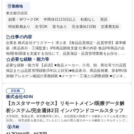
勤務地
東京都渋谷区
副業・WワークOK
年間休日120日以上
転勤なし
英語
時短勤務あり
在宅OK
賞与あり
完全週休2日制
交通費支給
駅近5分以内
中国語
土日祝休み
服装自由
仕事の内容
企業名 株式会社デリズマート 求人名 【食品品質保証・品質管理】基準構
築（商品表示・工場監査）/PB商品開発支援 仕事の内容 食品PB商品の企
画/開発/調達を支援する当社にて、品質保証・品質管理業務をお任せ。商
品規格書、食品表示、原材料/添加物/アレルゲン確認を中心に国内外メー
必要な経験・能力等
カー・工場の品質基準整備から発売後対応まで担います。 【詳細】 ■商品
必要な経験・能力等 【必須】■食品メーカー、小売、卸、商社等での品質
規格書、一括表示、栄養成分、原材料・添加物・アレルゲンの確認 ■メー
保証または品質管理経験(5年以上目安)■食品表示、商品規格書、原材料/添
カーへの修正指示・承認管理 ■国内外工場の監査、製造立会い、改善指導
加物/アレルゲン確認の実務経験 ■メーカー・工場との調整経験 ■ビジネス
■品質基準・審査フロー・管理台帳の構築 ■輸入食品の法規・表示確認 ■ク
で商談ができる日本語力 【歓迎】 ■食品表示検定 中級以上 ■QC検定2級
レーム、品質事故、商品回収時の原因調査、関係先対応、再発防止 ■小売
または3級以上■HACCPに関する研修修了 ■ISO 22000・FSSC 22000・J
企業への品質報告・問い合わせ対応 ■商品開発、物流、営業との連携 ※業
正社員
FS規格の内部監査員研修修了 ■TOEIC700点以上の英語力やビジネス上で
株式会社4DIN
務内容の変更の範囲：当社業務全般 募集職種 【食品品質保証・品質管
中国語での商談が可能な方 学歴・資格 学歴：大学院 大学 語学力： 資格：
理】基準構築（商品表示・工場監査）/PB商品開発支援
【カスタマーサクセス】リモートメイン/医療データ解
析システム/完全週休2日 インバウンドコールスタッフ
大学病院、製薬企業、研究機関等に対し、自社開発の医療データ解析システムを最大限に
活用し、研究成果を最大化していただくための導入後サポートや解析コンサルティング、
活用アドバイス業務等をお任せします。
月給