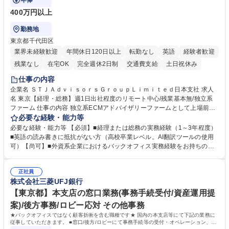
年俸
400万円以上
勤務地
東京都千代田区
業界未経験歓迎
年間休日120日以上
転勤なし
英語
経験者歓迎
残業なし
在宅OK
完全週休2日制
交通費支給
土日祝休み
仕事の内容
企業名 ＳＴＪＡｄｖｉｓｏｒｓＧｒｏｕｐＬｉｍｉｔｅｄ日本支社 求人
名 東京【経理・総務】週1日出社程度のリモート中心/残業基本無/独立系
ファーム 仕事の内容 独立系ECMアドバイザリーファームとして上場前後
の資本市場戦略を設計する当社にて経理・総務をお任せします。基礎的な
必要な経験・能力等
バックオフィス業務からスタートし組織を支える専任担当として広く活躍
必要な経験・能力等 【必須】■経理または総務の実務経験（1～3年程度）
できる環境です。 ■日常経理、月次および年次決算サポート業務 ■本国
■英語の読み書きに抵抗がない方（高校卒業レベル。AI翻訳ツールの使用
（グローバル）との英文メール対応（AI翻訳ツール等を使用しての対応で
可）【尚可】■外資系企業におけるバックオフィス実務経験をお持ちの方
問題ございません） ■オフィス環境整備、郵便物の発送・受取等の総務業
【必須・尚可要件】簿記などの特別な資格や、TOEIC等のスコアは求めて
務全般 ■その他バックオフィス関連サポート ※ご経験に合わせて無理なく
おりません。日々の事務処理を丁寧かつ正確に行える方を歓迎します。
業務をお任せします。残業も基本的には発生せず、ご自身のペースで業務
正社員
【働き方について】現在は週4日程度の在宅勤務を実施しており、ワーク
株式会社三菱UFJ銀行
を進めやすく定着率の高い環境です。 募集職種 東京【経理・総務】週1日
ライフバランスを重視する方に最適な環境です（フルリモートも面接で相
出社程度のリモート中心/残業基本無/独立系ファーム
談可）。【求める人物像】幅広いバックオフィス業務に柔軟に対応でき、
【東京都】本支店の窓口業務(事務手続受付/資産運用提
社内外と円滑にコミュニケーションを取りながら業務を推進できる方 学
案)/後方事務/ロビー応対 その他事務
歴・資格 学歴：大学院 大学 高専 短大 専修学校 高校 語学力： 資格：
★バックオフィスではなく顧客折衝を含む職種です★ 国内の本支店等にて下記の業務に
従事していただきます。 ■窓口/後方/ロビーにて事務手続等の受付・オペレーション、お