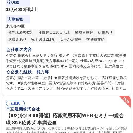
客様対応
月給
32万4000円以上
勤務地
東京都23区
業界未経験歓迎
年間休日120日以上
経験者歓迎
研修あり
退職金あり
完全週休2日制
女性が活躍中
交通費支給
土日祝休み
仕事の内容
企業名 株式会社三菱ＵＦＪ銀行 求人名 【東京都】本支店の窓口業務(事務
手続受付/資産運用提案)/後方事務/ロビー応対 仕事の内容 ★バックオフィ
スではなく顧客折衝を含む職種です★ 国内の本支店等にて下記の業務に従
事していただきます。 ■窓口/後方/ロビーにて事務手続等の受付・オペレ
必要な経験・能力等
ーション、お客様対応 ■窓口にて、ご来店された個人のお客様に対して金
必要な経験・能力等 【必須】★顧客折衝経験を活かしてご活躍可能な環境
融商品のご提案 ■効率的な事務運用の検討・構築等 ≪業務紹介：ご応募前
です。 ■販売or接客or窓口業務or営業経験をお持ちの方(業界不問) ※対話
に必ずご覧ください≫ ※記事 https://www.mysite.bk.mufg.jp/career/circle/
を通じてニーズをヒアリングし対応/提案を実施した経験必須 ■正社員とし
article17/ ※動画 https://youtu.be/H-S7HaJqqbg 募集職種 【東京都】本支
ての就業経験1年以上 【歓迎】■金融業界での就業経験■銀行での預金為替
店の窓口業務(事務手続受付/資産運用提案)/後方事務/ロビー応対
事務経験 ■金融商品の提案・販売経験 ≪魅力≫研修やOJT環境が整ってい
正社員
るので安心して入行いただけます。 幅広いキャリアの選択肢があり、公募
日立建機株式会社
や社内副業等を活用し、 一人ひとりが挑戦できるカルチャーが浸透してい
ます。 学歴・資格 学歴：大学院 大学 高専 短大 専修学校 高校 語学力：
【9/2(水)19:00開催】応募意思不問WEBセミナー/総合
資格：
職 8/26応募〆 事業企画
主に茨城県に馴染みがない方、仕事内容には興味があるけど茨城県への引っ越しに不安が
ある方向けに、地域情報を中心としたWEBセミナーを実施します。地域情報、福利厚生