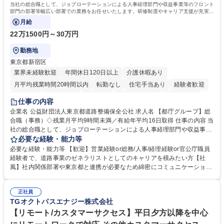
院 大学 語学力： 資格：宅地建物取引士
当社の総合職として、ジョブローテーションによる人事経理部門や収益事業等のフロント
部門の部署等幅広い部署での業務をお任せいたします。研修制度やキャリア支援が充実し
ております！ ※下記業務詳細
月給
22万1500円～30万円
勤務地
東京都新宿区
業界未経験歓迎
年間休日120日以上
介護休暇あり
月平均残業時間20時間以内
転勤なし
住宅手当あり
経験者歓迎
研修あり
退職金あり
賞与あり
完全週休2日制
交通費支給
仕事の内容
駅近5分以内
資格取得手当あり
食事補助あり
企業名 公益財団法人東京都道路整備保全公社 求人名 【都庁グループ】総
合職（事務）◇残業月平均9時間未満／有給年平均16日取得 仕事の内容 当
社の総合職として、ジョブローテーションによる人事経理部門や収益事業
等のフロント部門の部署等幅広い部署での業務をお任せいたします。研修
必要な経験・能力等
制度やキャリア支援が充実しております！ ※下記業務詳細 【業務詳細】■
必要な経験・能力等 【歓迎】営業経験or総務/人事/経理経験or官公庁職員
管理部門：広報、人事、経理など当公社の運営に係る管理業務 ■収益部
経験者で、道路事業のゼネラリストとしてのキャリアを積みたい方【社
門：駐車場の新規開拓、管理運営、新宿駅西口広場の「イベントコーナ
風】社内関係部署や東京都と連携が必要なため綿密にコミュニケーション
ー」などの管理運営 ■道路部門：整備の急がれる骨格幹線道路や木造住宅
を図っています。 【業務の魅力】■幅広く携われる：総合職（事務）で
密集地域の特定整備路線の用地取得、道路に関する普及啓発事業、都内の
は、駐車場の管理運営や道路用地の取得、公益財団法人の中枢を担う管理
道路施設や道路工事現場の見学ツアー事業 ※入社後は上記いずれかの部門
正社員
部門など多岐に渡る業務を経験できます。 ■様々なプロジェクト：駐車場
TGオクトパスエナジー株式会社
へ配属。※業務内容変更の範囲：会社の定める業務 募集職種 【都庁グル
事業の他、新宿駅西口広場内に設置された照明を兼ねた広告「ブライトサ
ープ】総合職（事務）◇残業月平均9時間未満／有給年平均16日取得
イン」の管理運営を行うなど、事業収益を生み出す活動を積極的に行って
【リモート/カスタマーサクセス】平日夕方以降を中心
います。 学歴・資格 学歴：大学院 大学 高専 短大 専修学校 高校 語学力：