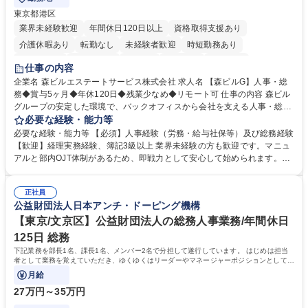
東京都港区
業界未経験歓迎
年間休日120日以上
資格取得支援あり
介護休暇あり
転勤なし
未経験者歓迎
時短勤務あり
経験者歓迎
退職金あり
在宅OK
賞与あり
育休あり
仕事の内容
完全週休2日制
交通費支給
長期歓迎
駅近5分以内
土日祝休み
企業名 森ビルエステートサービス株式会社 求人名 【森ビルG】人事・総
務◆賞与5ヶ月◆年休120日◆残業少なめ◆リモート可 仕事の内容 森ビル
グループの安定した環境で、バックオフィスから会社を支える人事・総務
をお任せします。 労務と総務の業務をバランスよく担当し、ゆくゆくは制
必要な経験・能力等
度改定などのコア業務にも挑戦できる、やりがいある環境です。 ■勤怠管
必要な経験・能力等 【必須】人事経験（労務・給与社保等）及び総務経験
理、給与計算、社会保険手続き、年末調整等の労務管理全般 ■入退社手続
【歓迎】経理実務経験、簿記3級以上 業界未経験の方も歓迎です。マニュ
き、社内規定の改定や人事制度改定などのコア業務 ■社内イベントの企画
アルと部内OJT体制があるため、即戦力として安心して始められます。
運営やその他総務業務全般 ※労務と総務を1：1の割合でお任せ。 入社後
【魅力・やりがい】森ビルGの安定基盤で労務から総務まで幅広く携われ
は部内のOJTを中心に、あなたの経験に合わせて不足している部分はいつ
ます。定型業務に留まらず、社内規定や人事制度の改定など会社のコア業
でも質問・相談できる環境が整っているため、安心して成長できます。 募
正社員
務に挑戦できるため、自身の成長と組織への貢献度をダイレクトに実感で
公益財団法人日本アンチ・ドーピング機構
集職種 【森ビルG】人事・総務◆賞与5ヶ月◆年休120日◆残業少なめ◆
きます。 残業少なめ、週1日リモート可など、ワークライフバランスを保
リモート可
ち長期活躍できる環境です。 「これまでの幅広い経験を活かし、長期的な
【東京/文京区】公益財団法人の総務人事業務/年間休日
キャリアを築きたい」という前向きな意欲と挑戦を全力で応援します。 学
125日 総務
歴・資格 学歴：大学院 大学 高専 短大 専修学校 高校 語学力： 資格：日商
下記業務を部長1名、課長1名、メンバー2名で分担して遂行しています。 はじめは担当
簿記検定1級 日商簿記検定2級 日商簿記検定3級
者として業務を覚えていただき、ゆくゆくはリーダーやマネージャーポジションとして活
躍いただくことを期待しています。
月給
27万円～35万円