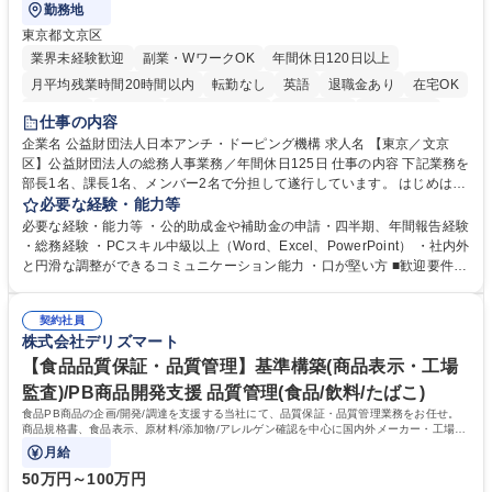
勤務地
東京都文京区
業界未経験歓迎
副業・WワークOK
年間休日120日以上
月平均残業時間20時間以内
転勤なし
英語
退職金あり
在宅OK
賞与あり
育休あり
完全週休2日制
交通費支給
土日祝休み
仕事の内容
食事補助あり
企業名 公益財団法人日本アンチ・ドーピング機構 求人名 【東京／文京
区】公益財団法人の総務人事業務／年間休日125日 仕事の内容 下記業務を
部長1名、課長1名、メンバー2名で分担して遂行しています。 はじめは担
当者として業務を覚えていただき、ゆくゆくはリーダーやマネージャーポ
必要な経験・能力等
ジションとして活躍いただくことを期待しています。 【総務・人事グルー
必要な経験・能力等 ・公的助成金や補助金の申請・四半期、年間報告経験
プの業務内容】 ・人事制度関連 ・採用活動 ・教育研修の企画、実行 ・勤
・総務経験 ・PCスキル中級以上（Word、Excel、PowerPoint） ・社内外
怠管理 ・官公庁への各種提出 ・法定の会議運営（評議員会、理事会） ・
と円滑な調整ができるコミュニケーション能力 ・口が堅い方 ■歓迎要件
コンプライアンス ・内部規程やルールの管理、整備、文書管理 ・契約関
・採用業務経験 ・英語に抵抗がない方 ・営業経験 学歴・資格 学歴：大学
連 ・衛生管理 ・防災関連・公的助成金の管理・オフィス、ファシリティ
院 大学 高専 短大 専修学校 高校 語学力： 資格：
管理 ・福利厚生関連 ・職員からの問合せ、相談対応 ・その他日常の総務
契約社員
株式会社デリズマート
業務全般 募集職種 【東京／文京区】公益財団法人の総務人事業務／年間
休日125日
【食品品質保証・品質管理】基準構築(商品表示・工場
監査)/PB商品開発支援 品質管理(食品/飲料/たばこ)
食品PB商品の企画/開発/調達を支援する当社にて、品質保証・品質管理業務をお任せ。
商品規格書、食品表示、原材料/添加物/アレルゲン確認を中心に国内外メーカー・工場の
品質基準整備から発売後対応まで担います。
月給
50万円～100万円