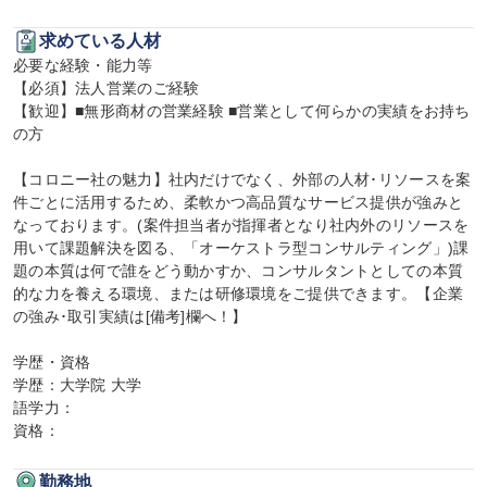
求めている人材
必要な経験・能力等

【必須】法人営業のご経験

【歓迎】■無形商材の営業経験 ■営業として何らかの実績をお持ち
の方

【コロニー社の魅力】社内だけでなく、外部の人材･リソースを案
件ごとに活用するため、柔軟かつ高品質なサービス提供が強みと
なっております。(案件担当者が指揮者となり社内外のリソースを
用いて課題解決を図る、「オーケストラ型コンサルティング」)課
題の本質は何で誰をどう動かすか、コンサルタントとしての本質
的な力を養える環境、または研修環境をご提供できます。【企業
の強み･取引実績は[備考]欄へ！】

学歴・資格

学歴：大学院 大学

語学力：

資格：
勤務地