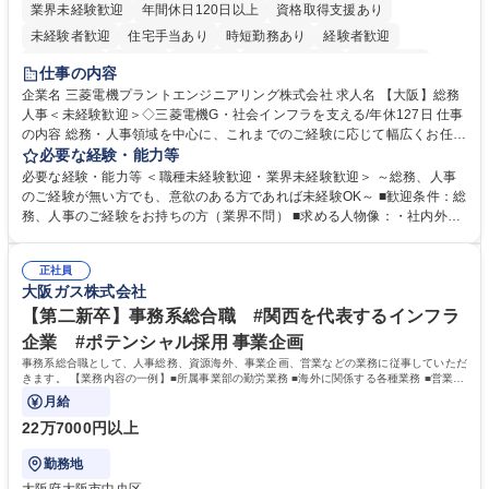
業界未経験歓迎
年間休日120日以上
資格取得支援あり
未経験者歓迎
住宅手当あり
時短勤務あり
経験者歓迎
退職金あり
在宅OK
賞与あり
完全週休2日制
交通費支給
仕事の内容
駅近5分以内
土日祝休み
服装自由
寮・社宅あり
食事補助あり
企業名 三菱電機プラントエンジニアリング株式会社 求人名 【大阪】総務
人事＜未経験歓迎＞◇三菱電機G・社会インフラを支える/年休127日 仕事
の内容 総務・人事領域を中心に、これまでのご経験に応じて幅広くお任せ
します。 ＜具体的には＞ ・総務/人事労務（給与・社保・勤怠管理など）
必要な経験・能力等
・採用・教育研修 ・福利厚生運用 など ※基本的には事務所勤務ですが、
必要な経験・能力等 ＜職種未経験歓迎・業界未経験歓迎＞ ～総務、人事
採用や教育等の業務内容により、関西圏以外への日帰り・宿泊を伴う国内
のご経験が無い方でも、意欲のある方であれば未経験OK～ ■歓迎条件：総
出張もございます。 ※担当業務を持ちつつ、お互いに助け合いながら、総
務、人事のご経験をお持ちの方（業界不問） ■求める人物像：・社内外の
務部という組織として協力しながら進める体制です。 募集職種 【大阪】
関係各部門との調整を率先して行い、業務を円滑に遂行できる協調性やコ
総務人事＜未経験歓迎＞◇三菱電機G・社会インフラを支える/年休127日
ミュニケーション能力を持っている方 ・人事総務領域に興味がありゼネラ
正社員
リスト志向をお持ちの方 学歴・資格 学歴：大学院 大学 語学力： 資格：
大阪ガス株式会社
【第二新卒】事務系総合職 #関西を代表するインフラ
企業 #ポテンシャル採用 事業企画
事務系総合職として、人事総務、資源海外、事業企画、営業などの業務に従事していただ
きます。 【業務内容の一例】■所属事業部の勤労業務 ■海外に関係する各種業務 ■営業部
門の企画スタッフ、ルート営業
月給
22万7000円以上
勤務地