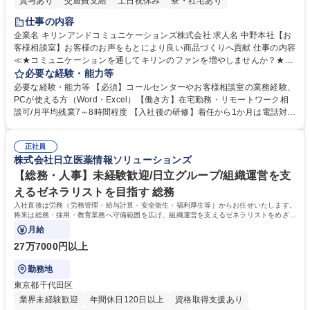
賞与あり
交通費支給
土日祝休み
寮・社宅あり
仕事の内容
企業名 キリンアンドコミュニケーションズ株式会社 求人名 中野本社【お
客様相談室】お客様のお声をもとにより良い商品づくりへ貢献 仕事の内容
≪★コミュニケーションを通してキリンのファンを増やしませんか？★≫
お客様のお声をより良い商品づくりに活かしていく上で、窓口となるお客
必要な経験・能力等
様相談室でのお仕事です。 日々お客様からいただくキリングループへのご
必要な経験・能力等 【必須】コールセンターやお客様相談室の業務経験、
意見を、企業活動に活かしています。お客様からの声に迅速かつ誠意をも
PCが使える方（Word・Excel）【働き方】在宅勤務・リモートワーク相
って対応、情報提供するとともにグループ内活動に反映しています。 【具
談可/月平均残業7～8時間程度 【入社後の研修】着任から1か月は電話対応
体的には】電話応対、メール、お手紙対応、ご指摘品調査報告書作成、有
のOJTを中心に実施し、電話対応に慣れた段階でメール・手紙のOJTを実
人チャットボット対応など。 【1日の対応件数】■電話：月間一人当たり
施する予定です。独り立ち以降もしっかりフォローする体制を整えていま
平均100件前後■メール・手紙：同上40件前後 募集職種 中野本社【お客様
正社員
すのでご安心ください。 【当社について】キリングループの広報機能を担
株式会社日立医薬情報ソリューションズ
相談室】お客様のお声をもとにより良い商品づくりへ貢献
う会社として、お客様との出会いを大切にし、磨き上げたホスピタリティ
を込めてコミュニケーションをとりながら広報関連業務を行っておりま
【総務・人事】未経験歓迎/日立グループ/組織運営を支
す。 学歴・資格 学歴：大学院 大学 高専 短大 専修学校 高校 語学力： 資
えるゼネラリストを目指す 総務
格：
入社直後は労務（労務管理・給与計算・安全衛生・福利厚生等）からお任せいたします。
将来は総務・採用・教育業務へ守備範囲を広げ、組織運営を支えるゼネラリストをめざせ
ます。
月給
27万7000円以上
勤務地
東京都千代田区
業界未経験歓迎
年間休日120日以上
資格取得支援あり