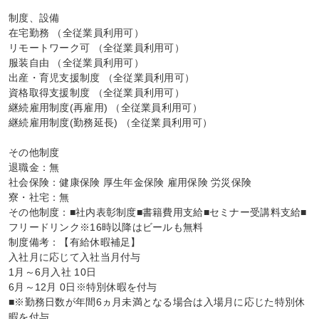
制度、設備

在宅勤務 （全従業員利用可）

リモートワーク可 （全従業員利用可）

服装自由 （全従業員利用可）

出産・育児支援制度 （全従業員利用可）

資格取得支援制度 （全従業員利用可）

継続雇用制度(再雇用) （全従業員利用可）

継続雇用制度(勤務延長) （全従業員利用可）

その他制度

退職金：無

社会保険：健康保険 厚生年金保険 雇用保険 労災保険

寮・社宅：無

その他制度：■社内表彰制度■書籍費用支給■セミナー受講料支給■
フリードリンク※16時以降はビールも無料

制度備考：【有給休暇補足】

入社月に応じて入社当月付与

1月～6月入社 10日

6月～12月 0日※特別休暇を付与

■※勤務日数が年間6ヵ月未満となる場合は入場月に応じた特別休
暇を付与
