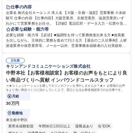
土日祝休み
仕事の内容
企業名 株式会社キーエンス 求人名 【大阪・京都・滋賀】営業事務 ※未経
験可 仕事の内容 【仕事内容】大阪営業所、京都営業所、滋賀営業所いず
れかにて営業事務をお任せ。 【詳細】電話応対・データ入力・伝票や見積
の作成・カタログ送付・来客対応・営業所内で発生する事務業務や業務改
必要な経験・能力等
善をお任せ。 【教育制度】ご入社後、育成担当とペアになりながらOJTに
必要な経験・能力等 【必須】■協調性を持って業務推進出来る方 ■改善案
て業務を覚えていただくことが可能です。業務システムがきちんと構築さ
を出しながら、主体的に業務を進めて行ける方 【過去のご入社事例】人材
れているため、スムーズに仕事に慣れることができる環境です。また、
派遣業界や保育業界等、メーカー以外、営業事務未経験者の入社実績有
「チームで成果を出す文化」があり、良いやり方を積極的に共有しながら
【当社の事務職について】単なる事務ではなく主体性を発揮したサポート
常に改善を目指す風土のため、安心して業務に取り組んでいただけます。
により、キーエンスの付加価値向上に貢献します。ベースの定型業務に加
募集職種 【大阪・京都・滋賀】営業事務 ※未経験可
正社員
えて、お客様や社員の状況に合わせ、能動的なサポート、改善の動きも期
キリンアンドコミュニケーションズ株式会社
待され。組織を支えるスペシャリストとして、チームに貢献し、結果的に
社員から頼られる存在になることができます。平均19:30の退勤以降の業
中野本社【お客様相談室】お客様のお声をもとにより良
務の持ち帰りも禁止されており、メリハリのある働き方となります。 学
い商品づくりへ貢献 インバウンドコールスタッフ
歴・資格 学歴：大学院 大学 高専 短大 語学力： 資格：
≪★コミュニケーションを通してキリンのファンを増やしませんか？★≫ お客様のお声
をより良い商品づくりに活かしていく上で、窓口となるお客様相談室でのお仕事です。
月給
30万円
勤務地
東京都中野区
業界未経験歓迎
年間休日120日以上
退職金あり
在宅OK