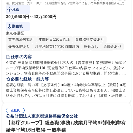
進、賃貸運営、売却、仲介・活用提案等を行う営業部門において事務業務を担当いただき
ます。
月給
30万9500円～43万4000円
勤務地
東京都港区
業界未経験歓迎
年間休日120日以上
資格取得支援あり
介護休暇あり
月平均残業時間20時間以内
転勤なし
退職金あり
在宅OK
賞与あり
育休あり
完全週休2日制
交通費支給
仕事の内容
駅近5分以内
土日祝休み
寮・社宅あり
企業名 三井物産都市開発株式会社 求人名 【営業事務】業務職/三井物産グ
ループ/平均残業時間10H/完全週休2日 仕事の内容 オフィスビル、賃貸マ
ンション、物流倉庫等の不動産開発事業における用地取得、開発推進、賃
貸運営、売却、仲介・活用提案等を行う営業部門において事務業務を担当
必要な経験・能力等
いただきます。 【詳細】・契約書管理、契約書製本、捺印対応、ファイリ
必要な経験・能力等 【必須条件】■学歴：4年制大学卒業以上【歓迎】■宅
ング、登記簿取得、調書取得・支払業務（各種費用支払、支払管理、請
建士資格保有者※応募に際し必須としている資格はありません。宅建士資
求・支払データ登録、取引先マスター申請対応）・予算作成及び予実管
格をお持ちでない方は入社後に取得を推奨しております（取得・維持費用
理・各種稟議書、報告書作成業務・各種台帳管理、交際費・会議費支払報
の一部補助あり） 【求める人物像】 ・向学心豊かで、主体的に行動でき
告書作成及び月次管理・部内総務庶務全般 など※※配属先によっては上記
る方。 ・社内外の多様な関係者と協調して業務を進められるコミュニケー
の他に担当頂く業務が発生する場合があります。 募集職種 【営業事務】
正社員
ション力がある方。 ・チャレンジを厭わず、粘り強く業務に取り組める
公益財団法人東京都道路整備保全公社
業務職/三井物産グループ/平均残業時間10H/完全週休2日
方。多様な関係者と謙虚に信頼関係を構築でき、期限を意識したスケジュ
ール管理が出来る方。※将来的に他部署（営業部門、コーポレート部門）
【都庁グループ】総合職(事務) 残業月平均9時間未満/有
へのジョブローテーションの可能性があります。 学歴・資格 学歴：大学
給年平均16日取得 一般事務