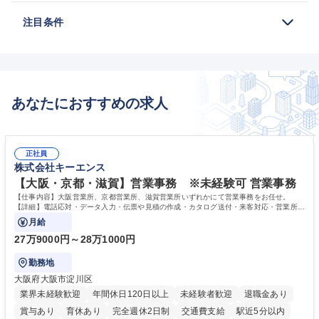
注目条件
あなたにおすすめの求人
正社員
株式会社キーエンス
【大阪・京都・滋賀】営業事務 ※未経験可 営業事務
【仕事内容】大阪営業所、京都営業所、滋賀営業所いずれかにて営業事務をお任せ。
【詳細】電話応対・データ入力・伝票や見積の作成・カタログ送付・来客対応・営業所内
で発生する事務業務や業務改善をお任せ。
月給
27万9000円～28万1000円
勤務地
大阪府大阪市淀川区
業界未経験歓迎
年間休日120日以上
未経験者歓迎
退職金あり
賞与あり
育休あり
完全週休2日制
交通費支給
駅近5分以内