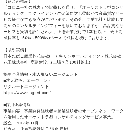
【企業の強み】

「コロニー社の魅力」で記載した通り、「オーケストラ型コンサ
ルティング」でクライアントの要望に対し柔軟かつ高品質なサー
ビス提供ができる点がございます。その分、同業他社と比較して
高めのコンサルティングフィーを頂いておりますが、高品質なサ
ービスと実績を評価され大手上場企業だけで100社以上、売上高
成長率も150%～500%のペースで成長を続けております。

【取引実績】

日本たばこ産業株式会社(JT)･キリンホールディングス株式会社･
花王株式会社･鹿島建設…(上場企業100社以上)

採用企業情報・求人取扱いエージェント

■求人取扱いエージェント

リクルートエージェント

https://www.r-agent.com/

■採用企業情報

事業内容：事業開発経験者や起業経験者のオープンネットワーク
を活用したオーケストラ型コンサルティングサービス事業。

設立：2018年01月

代表者：代表取締役社長 清水 勇樹
