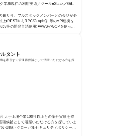
現在の利用技術／ツール■Slack／Githu
般] 募集職種 ★YoY150%
域の偏り可、フルスタックメンバーとの会話が必
o/Ruby等の開発言語使用)■AWSやGCPを使った
用/育成経験 学歴・資格 学歴：
サルタント
組織を牽引する管理職候補として活躍いただける方を探
理職候補として活躍いただける方を探していま
ョン導入に関するPMO推進■デジタルリスクマ