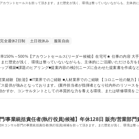
、アカウントセールスを担って頂きます。まだ歴史が浅く、環境は整っていないながらも、主体的
完全週休2日制
土日祝休み
服装自由
が浅く、環境は整っていないながらも、主体的にご活躍いただける方を探しています。 【詳細】■
ップ構築■課題のヒアリング■提案内容の検討(ニーズに合わせた提案書を作成など
プロジェクトの品質管理(プロジェクトの途中で発生する問題を迅速に解決し、満足度
ネジメント業務【業務変更の範囲】当社業務全般 募集職種 ★売上高成長率150%～500%【アカウントセールス(リーダー
のご経験 ■人材業界でのご経験 【コロニー社の魅力】社内だけでなく、外部の人材･リソースを案件
ビス提供が強みとなっております。(案件担当者が指揮者となり社内外のリソース
動かすか、コンサルタントとしての本質的な力を養える環境、または研修環境をご
 語学力： 資格：
門/事業統括責任者(執行役員)候補】年休128日 販売/営業部門責任者/CSO
、DXコンサル部門の事業統括責任者(執行役員)候補を担って頂きます。まだ歴史が浅く、環境は整