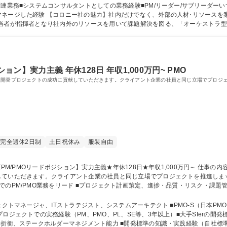
ネジメント戦略策定(デジタルセキュリティ/データガバナンス)※備考欄に続く 募集職種 ★Y
関連業務■システムコンサルタントとしての業務経験■PM/リーダー/サブリーダー
案件ごとに活用するため、柔軟かつ高品質なサ
当者が指揮者となり社内外のリソースを用いて課題解決を図る、「オーケストラ型
境、または研修環境をご提供できます。【企業の強み･取引実績は[備考]欄へ！】 学歴・資格 学歴：
ョン】実力主義 年休128日 年収1,000万円~ PMO
ム開発プロジェクトの成功に貢献していただきます。クライアント企業の社員と同じ立場でプロジェ
完全週休2日制
土日祝休み
服装自由
いただきます。クライアント企業の社員と同じ立場でプロジェクトを推進します。◆PM
のPM/PMO業務をリード ■プロジェクト計画策定、進捗・品質・リスク・課題管
整、報告、会議運営 ■プロジェクト標準の適用、プロセス改善活動 ■大規模案件(数
大手SIer案件に継続的に参画可能(慣れた文化・標準を活かせる環境) 募集職種 Web面接可【PM/PMO
、ITストラテジスト、システムアーキテクト ■PMO-S（日本PMO協会） 【必須要件】■大手SIerまた
ロジェクトでの実務経験（PM、PMO、PL、SE等、3年以上）■大手SIerの開
、ステークホルダーマネジメント能力 ■開発標準の知識・実践経験（自社標準でも可、一通り