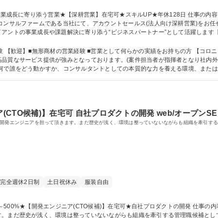
コンサルファームである当社にて、アカウントセールス(法人向け深耕営業)をお
アントの事業成長や課題解決に寄り添う“ビジネスパートナー”として活躍します
定期的に接点を実施し確認。プロジェクトの進捗状況やプロジェクトオーナーの課
 ★お客様の事業成長に寄り添う営業★【深耕営業】在宅可★スキルUP★年休1
材の営業経験 ■営業として何らかの実績をお持ちの方 【コロニー社の魅力】社内だけでなく、外部の人材･リ
高品質なサービス提供が強みとなっております。(案件担当者が指揮者となり社内
何で誰をどう動かすか、コンサルタントとしての本質的な力を養える環境、または
格 学歴：大学院 大学 語学力： 資格：
ニア(CTO候補)】在宅可 自社プロダクトの開発 web/オープンSE
、開発エンジニアを担って頂きます。まだ歴史が浅く、環境は整っていないながらも組織を牽引す
完全週休2日制
土日祝休み
服装自由
。まだ歴史が浅く、環境は整っていないながらも組織を牽引する管理職候補として活