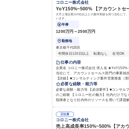
コロニー株式会社
YoY150%~500% 【アカウントセー
大手上場企業100社以上との案件実績を持つ当社にて
います。
年俸
1200万円～2500万円
勤務地
東京都千代田区
年間休日120日以上
転勤なし
在宅OK
仕事の内容
企業名 コロニー株式会社 求人名 ★YoY150%～500%★【アカウントセールス部門/事業統括責任者(執行役員)候補】 仕事の内容 大手上場企業100社以上との案件実績を持つ
当社にて、アカウントセールス部門の事業統括
【詳細】■コンサルティング案件営業推進（実
務提携等含む） ■受注後のプロジェクト進捗/品質管理 
必要な経験・能力等
0%★【アカウントセールス部門/事業統括責任
必要な経験・能力等 【必須要件】■コンサルフ
のご経験 【コロニー社の魅力】社内だけでなく、外部の人材･リソースを案件ごとに活用するため、柔軟かつ高品質なサービス提供が強みとなっております。(案件担当者が
指揮者となり社内外のリソースを用いて課題
正社員
コロニー株式会社
売上高成長率150%~500%【ア