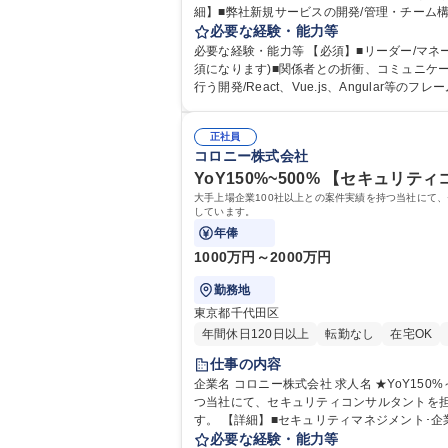
細】■弊社新規サービスの開発/管理・チーム構
b ・Docker ・AWS ・Golang ・Angular
必要な経験・能力等
～500%★【開発エンジニア(CTO候補)】
必要な経験・能力等 【必須】■リーダー/マ
須になります)■関係者との折衝、コミュニケーションスキル ■要件定義や設計などのドキュメント作成■フロントエンド開発2年以上(RESTfu
行う開発/React、Vue.js、Angular等の
開発経験2年以上■RDBMSを使ったWebサービスの
大学院 大学 語学力： 資格：
正社員
コロニー株式会社
YoY150%~500% 【セキュリ
大手上場企業100社以上との案件実績を持つ当社にて
しています。
年俸
1000万円～2000万円
勤務地
東京都千代田区
年間休日120日以上
転勤なし
在宅OK
仕事の内容
企業名 コロニー株式会社 求人名 ★YoY150%～500%★【セキュリティコンサルタント(ディレクター/シニマネ候補)】 仕事の内容 大手上場企業100社以上との案件実績を持
つ当社にて、セキュリティコンサルタントを
す。 【詳細】■セキュリティマネジメント･企業を対象としたリスクアスメント■サイバーセキュリティ管理体制整備■サイバー演習･訓練 ･グローバルセキュリティポリシー策
定■セキュリティソリューション導入に関する上
必要な経験・能力等