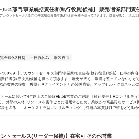
ルス部門/事業統括責任者(執行役員)候補】 販売/営業部門責任者/CSO/C
、アカウントセールス部門の事業統括責任者(執行役員)候補を担って頂きます。歴史が浅く、環境
完全週休2日制
土日祝休み
服装自由
責任者(執行役員)候補を担って頂きます。歴史が浅く、環境は整っていないなが
際の案件の提案・獲得） ■クライアントとの関係構築、アップセル・クロスセルに
■チームマネジメント（自チームメンバーの育成・評価） 【業務変更の範囲】当社業務全般 募集職種 
者(執行役員)候補】
ァームにおいて4年以上のご経験■BtoB営業のご経験 【歓迎要件】■コンサル
解決を図る、「オーケストラ型コンサルティング」)課題の本質は何で誰をどう動
養える環境、または研修環境をご提供できます。【企業の強み･取引実績は[備考]欄へ！】 学歴・資格 学歴：大学
カウントセールス(リーダー候補)】在宅可 その他営業