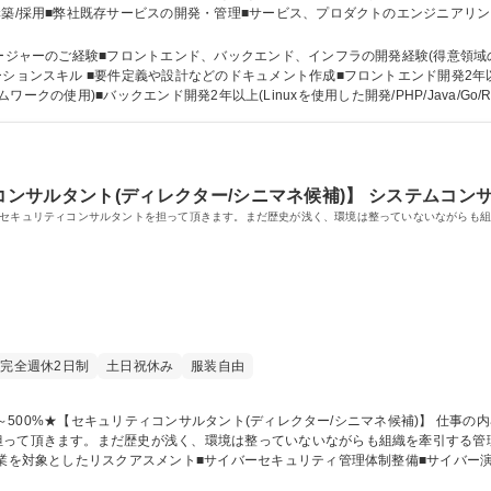
築/採用■弊社既存サービスの開発・管理■サービス、プロダクトのエンジニアリング業務
/TypeScript※ただし、新規サービスにおいては、上記以外も採用可能。 [業務内容の変更の範囲:当社業務全
在宅可★自社プロダクトの開発
ネージャーのご経験■フロントエンド、バックエンド、インフラの開発経験(得意領
l/gRPC/GraphQL等のAPI連携を
フレームワークの使用)■バックエンド開発2年以上(Linuxを使用した開発/PHP/Java/G
開発経験2年以上■エンジニアリングチームの予算策定/KPI構築/管理■エンジニアチームの採
ティコンサルタント(ディレクター/シニマネ候補)】 システムコン
、セキュリティコンサルタントを担って頂きます。まだ歴史が浅く、環境は整っていないながらも
完全週休2日制
土日祝休み
服装自由
担って頂きます。まだ歴史が浅く、環境は整っていないながらも組織を牽引する管
流工程(構想策定/方式設計/要件定義)や上流設計対応･セキュリティソリューシ