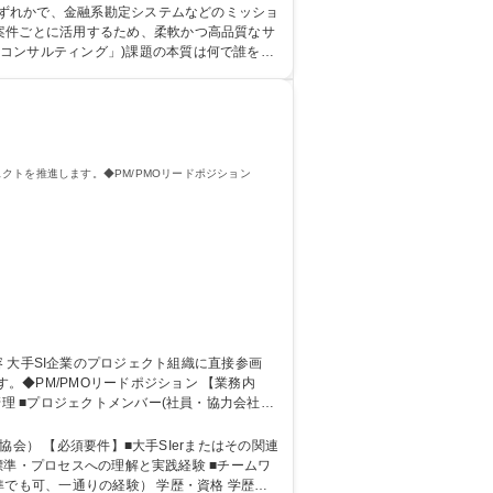
oY150%～500%★【セキュリティコンサルタント(ディレクター/シニマネ候補)】
いずれかで、金融系勘定システムなどのミッショ
コンサルティング」)課題の本質は何で誰をど
大学院 大学 語
クトを推進します。◆PM/PMOリードポジション
/PMOリードポジション 【業務内
理 ■プロジェクトメンバー(社員・協力会社含
十億円規模、数百名体制)への参画機会あり ■
リードポジション】実力主義★年休128日★年収1,000万円～
はその関連
発標準・プロセスへの理解と実践経験 ■チームワ
の経験） 学歴・資格 学歴：