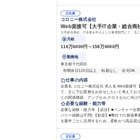
大学院 大学 語学力： 資格：Project Managem
正社員
コロニー株式会社
Web面接可【大手IT企業・総合
大手総合商社、IT企業を中心とした事業部門にて、主
月給
116万6000円～158万4000円
勤務地
東京都千代田区
年間休日120日以上
転勤なし
在宅OK
仕事の内容
企業名 コロニー株式会社 求人名 Web面接可【大手IT企業・総合商社向けアカウントセールス(マネージャー以上)】 仕事の内容 大手総合商社、IT企業を中心とした事業部門に
て、主に下記業務をお任せしたいと考えております。 【業務内容の変更範囲】当社業務全
との関係構築、アップセル,クロスセルに向けた
バーの育成・評価)など WebサービスやRP
必要な経験・能力等
す。 募集職種 Web面接可【大手IT企業
必要な経験・能力等 【必須】■ベンチャー企
バリー経験は不問) 【歓迎】■弊社での新規事業開発を推進されたい方 ■お客様と一緒に実事業を推進されたい方 【コロニー社の魅力】社内だけでなく、外部の人材･リソース
を案件ごとに活用するため、柔軟かつ高品質
正社員