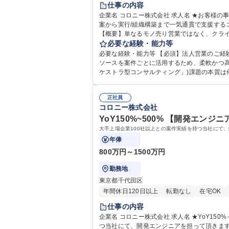
仕事の内容
企業名 コロニー株式会社 求人名 ★お客様の事業成長に寄り添う営業★【深耕営業】在宅可★スキルUP★年休128日 仕事の内容 社内の一流コンサルタントを活用し、戦略立
案から実行/組織構築まで一気通貫で支援する
【概要】単なるモノ売り営業ではなく、クライ
案件及び企業にプロジェクトの状況や課題を
必要な経験・能力等
ルタントのアサインや現場コンサルタントへの接続を行い、プロジェクトをサポート 募集職種
必要な経験・能力等 【必須】法人営業のご経験 【歓迎】■無形商
28日
ソースを案件ごとに活用するため、柔軟かつ
ケストラ型コンサルティング」)課題の本質は
引実績は[備考]欄へ！】 学歴・資
正社員
コロニー株式会社
YoY150%~500% 【開発エンジ
大手上場企業100社以上との案件実績を持つ当社にて
年俸
800万円～1500万円
勤務地
東京都千代田区
年間休日120日以上
転勤なし
在宅OK
仕事の内容
企業名 コロニー株式会社 求人名 ★YoY150%～500%★【開発エンジニア(CTO候補)】在宅可★自社プロダクトの開発 仕事の内容 大手上場企業100社以上との案件実績を持
つ当社にて、開発エンジニアを担って頂きます