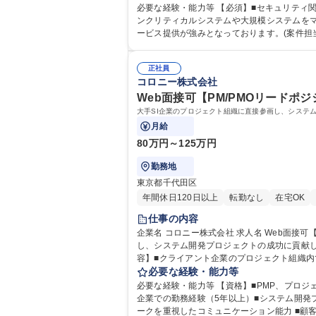
必要な経験・能力等 【必須】■セキュリティ
ンクリティカルシステムや大規模システムをマネージした経験 【コロニー社の魅力】社内だけでなく、外部の人材･リソースを
ービス提供が強みとなっております。(案件担
う動かすか、コンサルタントとしての本質的な力を養える環
学力： 資格：
正社員
コロニー株式会社
Web面接可【PM/PMOリードポジシ
大手SI企業のプロジェクト組織に直接参画し、システ
月給
80万円～125万円
勤務地
東京都千代田区
年間休日120日以上
転勤なし
在宅OK
仕事の内容
企業名 コロニー株式会社 求人名 Web面接可【PM/PMOリードポジション】実力主義★年休128日★年収1,000万円～ 仕事の内容 大手SI企業のプロジェクト組織に直接参画
し、システム開発プロジェクトの成功に貢献して
容】■クライアント企業のプロジェクト組織内で
む)のマネジメント ■ステークホルダーとの調
必要な経験・能力等
必要な経験・能力等 【資格】■PMP、プロジェクトマネージャ
企業での勤務経験（5年以上）■システム開発プ
ークを重視したコミュニケーション能力 ■顧客折衝