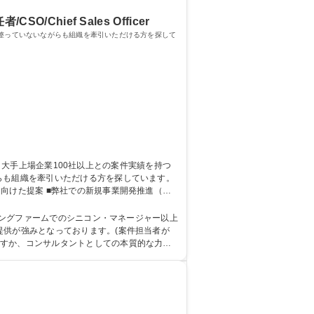
hief Sales Officer
は整っていないながらも組織を牽引いただける方を探して
らも組織を牽引いただける方を探しています。
向けた提案 ■弊社での新規事業開発推進（業
★YoY150%～50
ティングファームでのシニコン・マネージャー以上
かすか、コンサルタントとしての本質的な力を
院 大学 語学力： 資格：