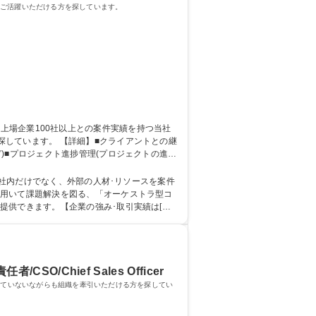
にご活躍いただける方を探しています。
クライアントとの継
)■プロジェクト進捗管理(プロジェクトの進行
を維持)■アップセル/クロスセル活動■社内マ
候補)】在宅可★
を用いて課題解決を図る、「オーケストラ型コ
提供できます。【企業の強み･取引実績は[備
/Chief Sales Officer
っていないながらも組織を牽引いただける方を探してい