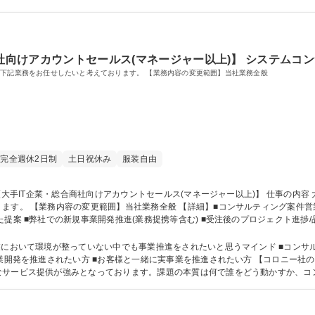
ent Professional プロジェクトマネージャ
商社向けアカウントセールス(マネージャー以上)】 システムコ
に下記業務をお任せしたいと考えております。 【業務内容の変更範囲】当社業務全般
完全週休2日制
土日祝休み
服装自由
般 【詳細】■コンサルティング案件営業推進(実際の案件の提案,獲得) ■クライアント
提案 ■弊社での新規事業開発推進(業務提携等含む) ■受注後のプロジェクト進捗/
A/AI/MAの調査・導入支援から、ベンチャー企業とのアライアンスまで、 日系・
・総合商社向けアカウントセールス(マネージャー以上)】
業において環境が整っていない中でも事業推進をされたいと思うマインド ■コンサ
なサービス提供が強みとなっております。課題の本質は何で誰をどう動かすか、コ
境、または研修環境をご提供できます。【企業の強み･取引実績は[備考]欄へ！】 学歴・資格 学歴：大学院 大学 語学力： 資格