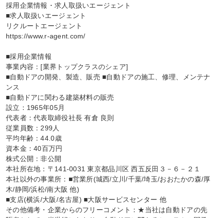
採用企業情報・求人取扱いエージェント

■求人取扱いエージェント

リクルートエージェント

https://www.r-agent.com/

■採用企業情報

事業内容：[業界トップクラスのシェア]

■自動ドアの開発、製造、販売 ■自動ドアの施工、修理、メンテナ
ンス

■自動ドアに関わる建築材料の販売

設立：1965年05月

代表者：代表取締役社長 有倉 良則

従業員数：299人

平均年齢：44.0歳

資本金：40百万円

株式公開：非公開

本社所在地：〒141-0031 東京都品川区 西五反田３－６－２１

本社以外の事業所：■営業所(城西/立川/千葉/埼玉/おおたかの森/厚
木/静岡/浜松/南大阪 他)

■支店(横浜/大阪/名古屋) ■大阪サービスセンター 他

その他備考・企業からのフリーコメント：★当社は自動ドアの先