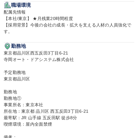
職場環境
配属先情報

【本社/東京】 ★月残業20時間程度

【採用背景】今後の会社の成長・拡大を支える人材の人員強化で
す。
勤務地
東京都品川区西五反田3丁目6-21

寺岡オート・ドアシステム株式会社

予定勤務地

東京都品川区

勤務地

勤務地①

事業所名：東京本社

所在地：東京都 品川区 西五反田3丁目6-21

最寄駅：JR 山手線 五反田駅 徒歩8分

喫煙環境：屋内全面禁煙

備考：
