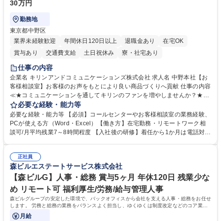
30万円
勤務地
東京都中野区
業界未経験歓迎
年間休日120日以上
退職金あり
在宅OK
賞与あり
交通費支給
土日祝休み
寮・社宅あり
仕事の内容
企業名 キリンアンドコミュニケーションズ株式会社 求人名 中野本社【お
客様相談室】お客様のお声をもとにより良い商品づくりへ貢献 仕事の内容
≪★コミュニケーションを通してキリンのファンを増やしませんか？★≫
お客様のお声をより良い商品づくりに活かしていく上で、窓口となるお客
必要な経験・能力等
様相談室でのお仕事です。 日々お客様からいただくキリングループへのご
必要な経験・能力等 【必須】コールセンターやお客様相談室の業務経験、
意見を、企業活動に活かしています。お客様からの声に迅速かつ誠意をも
PCが使える方（Word・Excel）【働き方】在宅勤務・リモートワーク相
って対応、情報提供するとともにグループ内活動に反映しています。 【具
談可/月平均残業7～8時間程度 【入社後の研修】着任から1か月は電話対応
体的には】電話応対、メール、お手紙対応、ご指摘品調査報告書作成、有
のOJTを中心に実施し、電話対応に慣れた段階でメール・手紙のOJTを実
人チャットボット対応など。 【1日の対応件数】■電話：月間一人当たり
施する予定です。独り立ち以降もしっかりフォローする体制を整えていま
平均100件前後■メール・手紙：同上40件前後 募集職種 中野本社【お客様
正社員
すのでご安心ください。 【当社について】キリングループの広報機能を担
森ビルエステートサービス株式会社
相談室】お客様のお声をもとにより良い商品づくりへ貢献
う会社として、お客様との出会いを大切にし、磨き上げたホスピタリティ
を込めてコミュニケーションをとりながら広報関連業務を行っておりま
【森ビルG】人事・総務 賞与5ヶ月 年休120日 残業少な
す。 学歴・資格 学歴：大学院 大学 高専 短大 専修学校 高校 語学力： 資
め リモート可 福利厚生/労務/給与管理人事
格：
森ビルグループの安定した環境で、バックオフィスから会社を支える人事・総務をお任せ
します。 労務と総務の業務をバランスよく担当し、ゆくゆくは制度改定などのコア業務
にも挑戦できる、やりがいある環境です。
月給