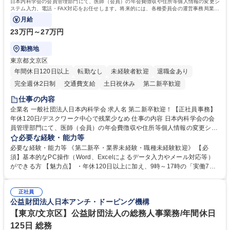
日本内科学会の会員管理部門にて、医師（会員）の年会費徴収や住所等個人情報の変更シ
ステム入力、電話・FAX対応をお任せします。将来的には、各種委員会の運営事務局業務
などにも幅広く携わっていただきます。
月給
23万円～27万円
勤務地
東京都文京区
年間休日120日以上
転勤なし
未経験者歓迎
退職金あり
完全週休2日制
交通費支給
土日祝休み
第二新卒歓迎
仕事の内容
企業名 一般社団法人日本内科学会 求人名 第二新卒歓迎！【正社員事務】
年休120日/デスクワーク中心で残業少なめ 仕事の内容 日本内科学会の会
員管理部門にて、医師（会員）の年会費徴収や住所等個人情報の変更シス
テム入力、電話・FAX対応をお任せします。将来的には、各種委員会の運
必要な経験・能力等
営事務局業務などにも幅広く携わっていただきます。 【会員管理・データ
必要な経験・能力等 《第二新卒・業界未経験・職種未経験歓迎》 【必
入力業務】 ・医師（会員）の住所変更、個人情報のシステム登録・更新
須】基本的なPC操作（Word、Excelによるデータ入力やメール対応等）
・年会費の徴収管理や入金データの照合確認 【問い合わせ対応】 ・会員
ができる方 【魅力点】 ・年休120日以上に加え、9時～17時の「実働7時
（医師）からの電話、FAX、ネット申請に伴う相談受付 ・複雑な案件のへ
間勤務」で残業も少なくワークライフバランスは抜群です。 【将来的な業
のエスカレーション・連携対応 募集職種 第二新卒歓迎！【正社員事務】
務（各種委員会運営）】 ・学会内における各種委員会のスケジュール調
年休120日/デスクワーク中心で残業少なめ
正社員
整、資料作成、当日の運営サポート 学歴・資格 学歴：大学院 大学 語学
公益財団法人日本アンチ・ドーピング機構
力： 資格：
【東京/文京区】公益財団法人の総務人事業務/年間休日
125日 総務