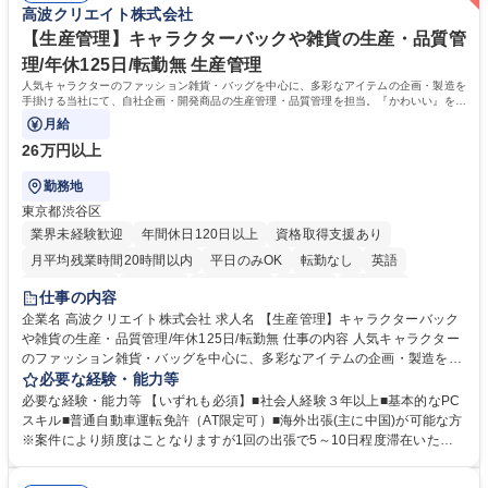
高波クリエイト株式会社
り、日常です。旅好きにはこれ以上ない環境です 募集職種 【企画営業/行
バーとして活躍いただきます。 学歴・資格 学歴：大学院 大学 語学力： 資
政・企業向け観光推進支援】旅行ガイドブック『地球の歩き方』
格：
【生産管理】キャラクターバックや雑貨の生産・品質管
理/年休125日/転勤無 生産管理
人気キャラクターのファッション雑貨・バッグを中心に、多彩なアイテムの企画・製造を
手掛ける当社にて、自社企画・開発商品の生産管理・品質管理を担当。『かわいい』を届
けるやりがいのあるポジションです。
月給
26万円以上
勤務地
東京都渋谷区
業界未経験歓迎
年間休日120日以上
資格取得支援あり
月平均残業時間20時間以内
平日のみOK
転勤なし
英語
住宅手当あり
研修あり
退職金あり
在宅OK
賞与あり
仕事の内容
完全週休2日制
交通費支給
駅近5分以内
中国語
土日祝休み
企業名 高波クリエイト株式会社 求人名 【生産管理】キャラクターバック
や雑貨の生産・品質管理/年休125日/転勤無 仕事の内容 人気キャラクター
のファッション雑貨・バッグを中心に、多彩なアイテムの企画・製造を手
掛ける当社にて、自社企画・開発商品の生産管理・品質管理を担当。『か
必要な経験・能力等
わいい』を届けるやりがいのあるポジションです。 有名ブランドやキャラ
必要な経験・能力等 【いずれも必須】■社会人経験３年以上■基本的なPC
クターライセンスを活用した商品の企画・開発・販売を行っています。企
スキル■普通自動車運転免許（AT限定可）■海外出張(主に中国)が可能な方
画段階から納品まで、商品の製造に関わる全てのプロセスにおいて、生産
※案件により頻度はことなりますが1回の出張で5～10日程度滞在いただ
管理及び品質管理を担当。仕様書の作成、生産スケジュールの組立て、工
く予定です。 【歓迎】■英語もしくは中国語に抵抗のない方■雑貨品など
場へ見積依頼・価格交渉、サンプルの品質確認や検査の手配、ライセンス
の生産管理業務の経験 ≪求める人物像≫ ・製品の検品業務などあるた