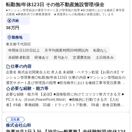
力： 資格：
転勤無/年休123日 その他不動産施設管理/保全
■マンション管理組合の運営サポート及び管理員の指導 ■担当物件における修繕工事等受
注業務 ■事務所内での事務業務等 ★異業界からの転職者が多数活躍しています
月給
38万円
勤務地
東京都千代田区
年間休日120日以上
月平均残業時間20時間以内
転勤なし
未経験者歓迎
研修あり
賞与あり
交通費支給
土日祝休み
仕事の内容
企業名 株式会社関東合人社 求人名 未経験・ベテラン歓迎【お茶の水】マ
ンション管理事務◎転勤無/年休123日 仕事の内容 ■マンション管理組合の
運営サポート及び管理員の指導 ■担当物件における修繕工事等受注業務 ■
事務所内での事務業務等 ★異業界からの転職者が多数活躍しています
必要な経験・能力等
【年収補足】532万円 ＋別途インセンティヴで平均約100万円/年（昨年度
必要な経験・能力等 【必須】■資格取得に向けてコツコツ努力できる方 ■
実績） ＋管理業務主任者資格手当50,000円/月 ★親会社である株式会社合
PCスキル（Excel,PowerPoint,Word） ■積極的に行動できる方 【入社
人社計画研究所社のグループ会社として、質の高いサービスと適性価格を
者】49歳：事務経験、32歳：ドラッグストア勤務、 58歳：飲食店勤務
武器に約20年受託戸数増加中です。https://www.gojin.co.jp/abt/abt_3.html
等：中途採用の9割が未経験者！ 【資格取得支援】■メンター制度■社内模
募集職種 未経験・ベテラン歓迎【お茶の水】マンション管理事務◎転勤
試や研修制度など充実！ ＊未資格者の8割以上が入社2年以内に資格を取
無/年休123日
正社員
得出来ております！ 【魅力】■フレックス制度、未経験からでも下限年収
株式会社山和
を一律支給！ ■管理業務主任者資格取得後には50,000円/月の手当あり！
学歴・資格 学歴：大学院 大学 高専 短大 専修学校 高校 語学力： 資格：第
急募|9月1日入社 【渋谷/一般事務】未経験歓迎/年休124