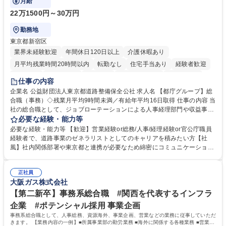
月給
22万1500円～30万円
勤務地
東京都新宿区
業界未経験歓迎
年間休日120日以上
介護休暇あり
月平均残業時間20時間以内
転勤なし
住宅手当あり
経験者歓迎
研修あり
退職金あり
賞与あり
完全週休2日制
交通費支給
仕事の内容
駅近5分以内
資格取得手当あり
食事補助あり
企業名 公益財団法人東京都道路整備保全公社 求人名 【都庁グループ】総
合職（事務）◇残業月平均9時間未満／有給年平均16日取得 仕事の内容 当
社の総合職として、ジョブローテーションによる人事経理部門や収益事業
等のフロント部門の部署等幅広い部署での業務をお任せいたします。研修
必要な経験・能力等
制度やキャリア支援が充実しております！ ※下記業務詳細 【業務詳細】■
必要な経験・能力等 【歓迎】営業経験or総務/人事/経理経験or官公庁職員
管理部門：広報、人事、経理など当公社の運営に係る管理業務 ■収益部
経験者で、道路事業のゼネラリストとしてのキャリアを積みたい方【社
門：駐車場の新規開拓、管理運営、新宿駅西口広場の「イベントコーナ
風】社内関係部署や東京都と連携が必要なため綿密にコミュニケーション
ー」などの管理運営 ■道路部門：整備の急がれる骨格幹線道路や木造住宅
を図っています。 【業務の魅力】■幅広く携われる：総合職（事務）で
密集地域の特定整備路線の用地取得、道路に関する普及啓発事業、都内の
は、駐車場の管理運営や道路用地の取得、公益財団法人の中枢を担う管理
道路施設や道路工事現場の見学ツアー事業 ※入社後は上記いずれかの部門
正社員
部門など多岐に渡る業務を経験できます。 ■様々なプロジェクト：駐車場
大阪ガス株式会社
へ配属。※業務内容変更の範囲：会社の定める業務 募集職種 【都庁グル
事業の他、新宿駅西口広場内に設置された照明を兼ねた広告「ブライトサ
ープ】総合職（事務）◇残業月平均9時間未満／有給年平均16日取得
イン」の管理運営を行うなど、事業収益を生み出す活動を積極的に行って
【第二新卒】事務系総合職 #関西を代表するインフラ
います。 学歴・資格 学歴：大学院 大学 高専 短大 専修学校 高校 語学力：
企業 #ポテンシャル採用 事業企画
資格：
事務系総合職として、人事総務、資源海外、事業企画、営業などの業務に従事していただ
きます。 【業務内容の一例】■所属事業部の勤労業務 ■海外に関係する各種業務 ■営業部