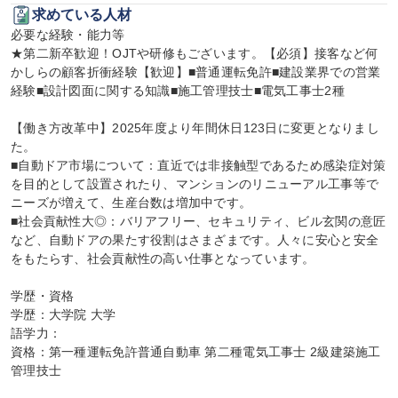
求めている人材
必要な経験・能力等

★第二新卒歓迎！OJTや研修もございます。【必須】接客など何
かしらの顧客折衝経験【歓迎】■普通運転免許■建設業界での営業
経験■設計図面に関する知識■施工管理技士■電気工事士2種

【働き方改革中】2025年度より年間休日123日に変更となりまし
た。

■自動ドア市場について：直近では非接触型であるため感染症対策
を目的として設置されたり、マンションのリニューアル工事等で
ニーズが増えて、生産台数は増加中です。

■社会貢献性大◎：バリアフリー、セキュリティ、ビル玄関の意匠
など、自動ドアの果たす役割はさまざまです。人々に安心と安全
をもたらす、社会貢献性の高い仕事となっています。

学歴・資格

学歴：大学院 大学

語学力：

資格：第一種運転免許普通自動車 第二種電気工事士 2級建築施工
管理技士