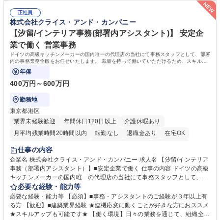
く 進行管理能力や調整力など、市場価値の高いキャリアアップが可能で
体感しながら、社会貢献性の高い業務に携わることができます。■単なる
す。 ※業務の変更範囲：会社の定める業務※ 募集職種 【コーポレート庶
正社員
ルーティンワークに留まらず、外注事業者との連携や業務プロセスの推進
株式会社クライス・アンド・カンパニー
務】未経験歓迎/土日祝休/エンタメを支える事務
など、自らの裁量で組織の仕組みづくりに関われるやりがいがあります。
■土日祝休みで、プライベートと両立しながら専門スキルを磨ける環境で
【汐留/インテリア事務(部署内アシスタント)】 安定企
す。 学歴・資格 学歴：大学院 大学 高専 短大 専修学校 高校 語学力： 資
業で働く 営業事務
格：
ドイツの高級キッチンメーカーの国内唯一の代理店の当社にて事務スタッフとして、部署
内の事務業務全般をお任せいたします。 裁量を持って働いていただけるため、スキルア
ップも可能です。
年俸
400万円～600万円
勤務地
東京都港区
業界未経験歓迎
年間休日120日以上
介護休暇あり
月平均残業時間20時間以内
転勤なし
退職金あり
在宅OK
育休あり
完全週休2日制
インセンティブあり
交通費支給
仕事の内容
駅近5分以内
土日祝休み
企業名 株式会社クライス・アンド・カンパニー 求人名 【汐留/インテリア
事務（部署内アシスタント）】■安定企業で働く 仕事の内容 ドイツの高級
キッチンメーカーの国内唯一の代理店の当社にて事務スタッフとして、部
署内の事務業務全般をお任せいたします。 裁量を持って働いていただける
必要な経験・能力等
ため、スキルアップも可能です。 【部署内の事務業務全般】 ■サンプルの
必要な経験・能力等 【必須】■事務・アシスタントのご経験が３年以上有
仕分け・整理 ■電話応対 ■書類作成（会議資料、お客様宛請求書、支払書
る方 【歓迎】■建築業界経験 ★臨機応変に動くことが好きな方におススメ
類を取りまとめて経理へ提出等） ■ショールームアテンド・運営・予約業
★スキルアップも可能です★ 【働く環境】日々の業務を通じて、組織全体