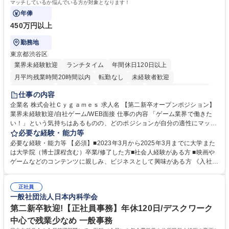
マッチしているか悩んでいる方が対象となります！
年俸
450万円以上
勤務地
東京都渋谷区
業界未経験歓迎
ランチタイム
年間休日120日以上
月平均残業時間20時間以内
転勤なし
未経験者歓迎
住宅手当あり
経験者歓迎
完全週休2日制
インセンティブあり
仕事の内容
交通費支給
土日祝休み
服装自由
昼食補助あり
第二新卒歓迎
企業名 株式会社Ｃｙｇａｍｅｓ 求人名 【第二新卒オープンポジション】
業界未経験歓迎/自社ゲーム/WEB面接 仕事の内容 「ゲーム業界で働きた
食事補助あり
い！」という気持ちはあるものの、どのポジションが自分の適性にマッチ
しているか悩んでいる方が対象となります！ 総合職（プランナー/データ
必要な経験・能力等
アナリストなど）、技術職（開発エンジニ ア/インフラエンジニアな
必要な経験・能力等 【必須】■2023年3月から2025年3月までに大学また
ど）、デザイン職（デザイナー/イラストレ ーターなど）等から、面接で
は大学院（博士課程含む）卒業/修了した方■社会人経験がある方 ■映画や
ご希望と適正にマッチしたポジションをご案内いたします。ゲームやエン
ゲームなどのコンテンツに親しみ、ビジネスとして興味がある方 《入社実
タメコンテンツが大好きで、「ゲーム業界の未来を自らの手で作りたい」
績 例》 ・メーカー → プロジェクトマネージャー ・ソーシャルゲーム →
「最高のコンテンツを作るためには、何でもやる」という情熱に溢れた方
ゲームプランナー ・通信 → ゲームエンジニア ・独立行政法人 → データ
のご応募をお待ちしております。 募集職種 【第二新卒オープンポジショ
正社員
サイエンティスト 学歴・資格 学歴：大学院 大学 語学力： 資格：
一般社団法人日本内科学会
ン】業界未経験歓迎/自社ゲーム/WEB面接
第二新卒歓迎!【正社員事務】年休120日/デスクワーク
中心で残業少なめ 一般事務