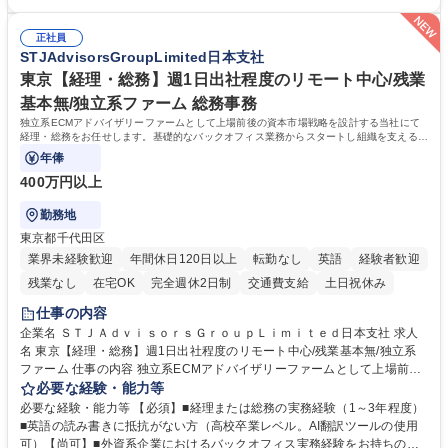
務 ■広報・PR業務のアシスタント（SNS投稿補助、資料作成など） ■納品
のサポートを行い、成果を実感できる仕事です。また、コミュニケーショ
時の取扱説明書作成・送付（キッチン、機器等の商品） 募集職種 【汐留/
ンスキルや問題解決能力が磨かれ、キャリアアップのチャンスも豊富。チ
インテリア事務（部署内アシスタント）】■安定企業で働く
正社員
ームとの協力や新しいアイデアを活かす場もあり、やりがいを感じながら
STJAdvisorsGroupLimited日本支社
働けます。 【歓迎】 ■インテリアの業界のご経験が有る方■PCの作業に慣
れている方 学歴・資格 学歴：大学院 大学 高専 短大 専修学校 語学力： 資
東京【経理・総務】週1日出社程度のリモート中心/残業
格：
基本無/独立系ファーム 総務事務
独立系ECMアドバイザリーファームとして上場前後の資本市場戦略を設計する当社にて
経理・総務をお任せします。基礎的なバックオフィス業務からスタートし組織を支える専
任担当として広く活躍できる環境です。
年俸
400万円以上
勤務地
東京都千代田区
業界未経験歓迎
年間休日120日以上
転勤なし
英語
経験者歓迎
残業なし
在宅OK
完全週休2日制
交通費支給
土日祝休み
仕事の内容
企業名 ＳＴＪＡｄｖｉｓｏｒｓＧｒｏｕｐＬｉｍｉｔｅｄ日本支社 求人
名 東京【経理・総務】週1日出社程度のリモート中心/残業基本無/独立系
ファーム 仕事の内容 独立系ECMアドバイザリーファームとして上場前後
の資本市場戦略を設計する当社にて経理・総務をお任せします。基礎的な
必要な経験・能力等
バックオフィス業務からスタートし組織を支える専任担当として広く活躍
必要な経験・能力等 【必須】■経理または総務の実務経験（1～3年程度）
できる環境です。 ■日常経理、月次および年次決算サポート業務 ■本国
■英語の読み書きに抵抗がない方（高校卒業レベル。AI翻訳ツールの使用
（グローバル）との英文メール対応（AI翻訳ツール等を使用しての対応で
可）【尚可】■外資系企業におけるバックオフィス実務経験をお持ちの方