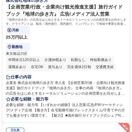
株式会社地球の歩き方
業務職/三井物産グループ/平均残業時間10H/完全週休2日
方。多様な関係者と謙虚に信頼関係を構築でき、期限を意識したスケジュ
ール管理が出来る方。※将来的に他部署（営業部門、コーポレート部門）
【企画営業/行政・企業向け観光推進支援】旅行ガイド
へのジョブローテーションの可能性があります。 学歴・資格 学歴：大学
ブック『地球の歩き方』 広告/メディア法人営業
院 大学 語学力： 資格：宅地建物取引士
『地球の歩き方』の広告をはじめとするトータルソリューションの企画営業をお任せしま
す。クライアントは、観光（海外旅行、国内旅行、インバウンド）で地域や事業を推進し
たい国内外の行政や企業です。
月給
25万円以上
勤務地
東京都品川区
年間休日120日以上
介護休暇あり
転勤なし
時短勤務あり
退職金あり
在宅OK
賞与あり
完全週休2日制
交通費支給
駅近5分以内
土日祝休み
仕事の内容
企業名 株式会社地球の歩き方 求人名 【企画営業/行政・企業向け観光推進
支援】旅行ガイドブック『地球の歩き方』 仕事の内容 『地球の歩き方』
の広告をはじめとするトータルソリューションの企画営業をお任せしま
す。クライアントは、観光（海外旅行、国内旅行、インバウンド）で地域
必要な経験・能力等
や事業を推進したい国内外の行政や企業です。 【業務詳細】■『地球の歩
必要な経験・能力等 【いずれかの経験】法人営業/広告/PR/マーケティン
き方』は海外旅行ガイドブックのNo.1ブランドであり、国内旅行において
グ/メディア企画 【働き方】在宅勤務可能/フレックスタイム/子育て中の方
も牽引しております。観光推進支援においても、業界を牽引する意欲的な
でも働きやすい環境です。 【魅力】 ■海外旅行ガイドブックのシェアNo.1
取り組みが期待されています■インバウンドは、日本の地域の未来を担う
メディアとして、個人旅行文化の拡大と定着を担ってきたブランドに携わ
国策事業です。「GOOD LUCK TRIP」は、海外旅行ガイドブックと同様
ることが可能です。 ■国内旅行ガイドブックは立ち上げ間もない新規事業
に、インバウンドのトップブランドに成長しております■旅が業務であ
正社員
であり、「地球の歩き方」としてどう取り組むか、共に形を作るコアメン