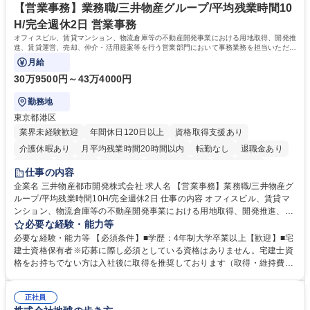
【営業事務】業務職/三井物産グループ/平均残業時間10
H/完全週休2日 営業事務
オフィスビル、賃貸マンション、物流倉庫等の不動産開発事業における用地取得、開発推
進、賃貸運営、売却、仲介・活用提案等を行う営業部門において事務業務を担当いただき
ます。
月給
30万9500円～43万4000円
勤務地
東京都港区
業界未経験歓迎
年間休日120日以上
資格取得支援あり
介護休暇あり
月平均残業時間20時間以内
転勤なし
退職金あり
在宅OK
賞与あり
育休あり
完全週休2日制
交通費支給
仕事の内容
駅近5分以内
土日祝休み
寮・社宅あり
企業名 三井物産都市開発株式会社 求人名 【営業事務】業務職/三井物産グ
ループ/平均残業時間10H/完全週休2日 仕事の内容 オフィスビル、賃貸マ
ンション、物流倉庫等の不動産開発事業における用地取得、開発推進、賃
貸運営、売却、仲介・活用提案等を行う営業部門において事務業務を担当
必要な経験・能力等
いただきます。 【詳細】・契約書管理、契約書製本、捺印対応、ファイリ
必要な経験・能力等 【必須条件】■学歴：4年制大学卒業以上【歓迎】■宅
ング、登記簿取得、調書取得・支払業務（各種費用支払、支払管理、請
建士資格保有者※応募に際し必須としている資格はありません。宅建士資
求・支払データ登録、取引先マスター申請対応）・予算作成及び予実管
格をお持ちでない方は入社後に取得を推奨しております（取得・維持費用
理・各種稟議書、報告書作成業務・各種台帳管理、交際費・会議費支払報
の一部補助あり） 【求める人物像】 ・向学心豊かで、主体的に行動でき
告書作成及び月次管理・部内総務庶務全般 など※※配属先によっては上記
る方。 ・社内外の多様な関係者と協調して業務を進められるコミュニケー
の他に担当頂く業務が発生する場合があります。 募集職種 【営業事務】
正社員
ション力がある方。 ・チャレンジを厭わず、粘り強く業務に取り組める