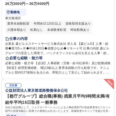
26万2000円～36万4000円
勤務地
東京都港区
業界未経験歓迎
年間休日120日以上
資格取得支援あり
介護休暇あり
転勤なし
未経験者歓迎
時短勤務あり
経験者歓迎
退職金あり
在宅OK
賞与あり
育休あり
仕事の内容
完全週休2日制
交通費支給
長期歓迎
駅近5分以内
土日祝休み
企業名 森ビルエステートサービス株式会社 求人名 【森ビルG】人事・総
務◆賞与5ヶ月◆年休120日◆残業少なめ◆リモート可 仕事の内容 森ビル
グループの安定した環境で、バックオフィスから会社を支える人事・総務
をお任せします。 労務と総務の業務をバランスよく担当し、ゆくゆくは制
必要な経験・能力等
度改定などのコア業務にも挑戦できる、やりがいある環境です。 ■勤怠管
必要な経験・能力等 【必須】人事経験（労務・給与社保等）及び総務経験
理、給与計算、社会保険手続き、年末調整等の労務管理全般 ■入退社手続
【歓迎】経理実務経験、簿記3級以上 業界未経験の方も歓迎です。マニュ
き、社内規定の改定や人事制度改定などのコア業務 ■社内イベントの企画
アルと部内OJT体制があるため、即戦力として安心して始められます。
運営やその他総務業務全般 ※労務と総務を1：1の割合でお任せ。 入社後
【魅力・やりがい】森ビルGの安定基盤で労務から総務まで幅広く携われ
は部内のOJTを中心に、あなたの経験に合わせて不足している部分はいつ
ます。定型業務に留まらず、社内規定や人事制度の改定など会社のコア業
でも質問・相談できる環境が整っているため、安心して成長できます。 募
正社員
務に挑戦できるため、自身の成長と組織への貢献度をダイレクトに実感で
公益財団法人東京都道路整備保全公社
集職種 【森ビルG】人事・総務◆賞与5ヶ月◆年休120日◆残業少なめ◆
きます。 残業少なめ、週1日リモート可など、ワークライフバランスを保
リモート可
ち長期活躍できる環境です。 「これまでの幅広い経験を活かし、長期的な
【都庁グループ】総合職(事務) 残業月平均9時間未満/有
キャリアを築きたい」という前向きな意欲と挑戦を全力で応援します。 学
給年平均16日取得 一般事務
歴・資格 学歴：大学院 大学 高専 短大 専修学校 高校 語学力： 資格：日商
当社の総合職として、ジョブローテーションによる人事経理部門や収益事業等のフロント
簿記検定1級 日商簿記検定2級 日商簿記検定3級
部門の部署等幅広い部署での業務をお任せいたします。研修制度やキャリア支援が充実し
ております！ ※下記業務詳細