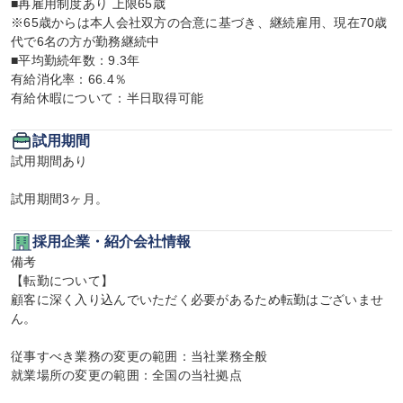
■再雇用制度あり 上限65歳

※65歳からは本人会社双方の合意に基づき、継続雇用、現在70歳
代で6名の方が勤務継続中

■平均勤続年数：9.3年

有給消化率：66.4％

有給休暇について：半日取得可能
試用期間
試用期間あり

試用期間3ヶ月。
採用企業・紹介会社情報
備考

【転勤について】

顧客に深く入り込んでいただく必要があるため転勤はございませ
ん。

従事すべき業務の変更の範囲：当社業務全般

就業場所の変更の範囲：全国の当社拠点
