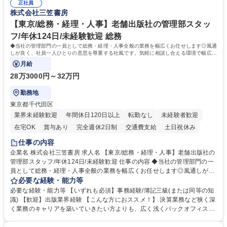
元様とのやり取り、輸入関連の書類の管理、国内倉庫での品質チェック、
正社員
め、『コツコツと実直に取り組める方』 ・工場やライセンス元を含む社内
株式会社三笠書房
工場開拓などがございます。 募集職種 【生産管理】キャラクターバック
外関係者と友好なコミュニケーションが取れる方 ※折衝は営業担当がメイ
や雑貨の生産・品質管理/年休125日/転勤無
ンで行います。 学歴・資格 学歴：大学院 大学 高専 短大 専修学校 高校 語
【東京/総務・経理・人事】老舗出版社の管理部スタッ
学力： 資格：
フ/年休124日/未経験歓迎 総務
◆当社の管理部門の一員として総務・経理・人事全般の業務を幅広くお任せします◎風通
しが良く、社員一人ひとりの意思を尊重する社風です。気軽に相談し合える環境で幅広い
バックオフィス業務を習得いただきます。
月給
28万3000円～32万円
勤務地
東京都千代田区
業界未経験歓迎
年間休日120日以上
転勤なし
未経験者歓迎
在宅OK
賞与あり
完全週休2日制
交通費支給
土日祝休み
仕事の内容
企業名 株式会社三笠書房 求人名 【東京/総務・経理・人事】老舗出版社の
管理部スタッフ/年休124日/未経験歓迎 仕事の内容 ◆当社の管理部門の一
員として総務・経理・人事全般の業務を幅広くお任せします◎風通しが良
く、社員一人ひとりの意思を尊重する社風です。気軽に相談し合える環境
必要な経験・能力等
で幅広いバックオフィス業務を習得いただきます。 具体的には■総務：備
必要な経験・能力等 【いずれも必須】事務経験/簿記三級(または同等の知
品補充、採用に関するスケジュール調整など■経理；経費精算、入出金管
識) 【歓迎】出版業界経験 【こんな方におススメ！】 決算業務など狭く深
理、提示支払業務、問い合わせ対応など。 社員とのコミュニケーションを
く業務のキャリアを築いていきたい方よりも、広く浅くバックオフィスの
中心に着実にスキルアップをしていただけます。 得意な分野からゆくゆく
全体を把握し、どんな場面でも活躍できるキャリアを築いていきたい方。
は幅広い業務に携わり、意見やアイデアなど積極的に発信しやすい環境で