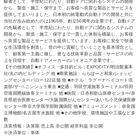
駆者として、半世紀にわたり、自動ドアに関わるシステムの開発
から、製造・施工・保守まで、お客様へ良質な製品とサービスを
提供してまいりました。日本初の純電動式自動ドアの開発と共に
当社が歩み始めたのは1965年。創立50周年の企業です。自動ドア
の先駆者として、半世紀にわたり、自動ドアに関わるシステムの
開発から、製造・施工・保守まで一貫した体制を構築し、お客様
へ良質な製品とサービスを提供しています。お客様に安全で快適
な生活環境を創造し、世の中に貢献していくことを基本理念とし
て、顧客第一主義に徹し、更なる技術革新と品質・サービスの向
上を目指す、自動ドアメーカーのパイオニア企業です。

【その他実績】■オフィス・多目的ビル：EXPOCITY/明治製菓本
社/丸の内ビルディング 他 ■商業施設：ららぽーと和泉/ショッピ
ングセンターバロー122店舗 他 ■ホテル：ラグーナベイコート倶
楽部/ザ･ペニンシュラ東京 ■交通：羽田空港旅客ターミナル/羽田
空港国際線旅客ターミナル 他 ■病院：日赤和歌山医療センター/奈
良県総合医療センター/大阪国際がんセンター/あいち小児保健医療
センター/帝京大学医学部附属病院 他 ■アミューズメント：奈良国
立博物館/名古屋市水族館 他 ■その他学校、環境施設や工場など多
数

決算情報：決算期 売上高 非公開 経常利益 非公開

※決済単位：単体