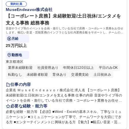
学歴・資格 学歴：大学院 大学 語学力： 資格：
す。 募集職種 【東京/総務・経理・人事】老舗出版社の管理部スタッフ/年
契約社員
MuseEndeavor株式会社
休124日/未経験歓迎
【コーポレート庶務】未経験歓迎/土日祝休/エンタメを
支える事務 総務事務
音楽やライブ等のイベントを企画・進行している当社で庶務・コーポレート業務をお任せ
します。幅広い音楽・芸能業務のインフラとなる社内業務全般をサポートし、チームの円
滑な運営を支えていただきます。
月給
25万円以上
勤務地
東京都港区
業界未経験歓迎
社員登用あり
年間休日120日以上
平日のみOK
転勤なし
未経験者歓迎
育休あり
交通費支給
土日祝休み
服装自由
仕事の内容
企業名 ＭｕｓｅＥｎｄｅａｖｏｒ株式会社 求人名 【コーポレート庶務】
未経験歓迎/土日祝休/エンタメを支える事務 仕事の内容 音楽やライブ等の
イベントを企画・進行している当社で庶務・コーポレート業務をお任せし
ます。幅広い音楽・芸能業務のインフラとなる社内業務全般をサポート
必要な経験・能力等
し、チームの円滑な運営を支えていただきます。 ■社内の庶務・一般事務
必要な経験・能力等 【必須】■Word・Excelの基本スキル、丁寧なコミュ
全般、書類整理、備品管理・発注 ■郵便物の仕分け、来客・電話対応、社
ニケーション ■コミュニケーションが丁寧で、チームワークを大切にでき
内環境の維持サポート ■経理や人事/採用の外注事業者とのやりとり・プロ
る方 ■エンターテインメントに興味がある方 【魅力】■幅広い音楽・芸能
セスの推進 ★外注連携など幅広い業務に携わるため、事務スキルだけでな
ビジネスを展開する企業のインフラを支えるため、エンタメ業界の裏側を