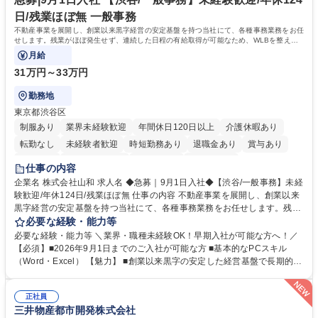
一種運転免許普通自動車
日/残業ほぼ無 一般事務
不動産事業を展開し、創業以来黒字経営の安定基盤を持つ当社にて、各種事務業務をお任
せします。残業がほぼ発生せず、連続した日程の有給取得が可能なため、WLBを整えた
い方にお勧めの環境です！
月給
31万円～33万円
勤務地
東京都渋谷区
制服あり
業界未経験歓迎
年間休日120日以上
介護休暇あり
転勤なし
未経験者歓迎
時短勤務あり
退職金あり
賞与あり
育休あり
完全週休2日制
交通費支給
土日祝休み
仕事の内容
企業名 株式会社山和 求人名 ◆急募｜9月1日入社◆【渋谷/一般事務】未経
験歓迎/年休124日/残業ほぼ無 仕事の内容 不動産事業を展開し、創業以来
黒字経営の安定基盤を持つ当社にて、各種事務業務をお任せします。残業
がほぼ発生せず、連続した日程の有給取得が可能なため、WLBを整えたい
必要な経験・能力等
方にお勧めの環境です！ 入社後はOJTを通じて丁寧に研修を行いますの
必要な経験・能力等 ＼業界・職種未経験OK！早期入社が可能な方へ！／
で、事務未経験の方でも安心して臨むことができます。 【業務詳細】■電
【必須】■2026年9月1日までのご入社が可能な方 ■基本的なPCスキル
話・来客対応 ■物件の鍵や社内の備品管理 ■データ入力や書類作成 ■契約
（Word・Excel） 【魅力】 ■創業以来黒字の安定した経営基盤で長期的に
書などのファイリング ■郵送物の仕訳・発送 など 募集職種 ◆急募｜9月1
安心して働ける環境 ■残業ほぼなしで働きやすさ抜群、プライベートとの
日入社◆【渋谷/一般事務】未経験歓迎/年休124日/残業ほぼ無
両立が可能 ■有給取得を積極的に推奨、年間10日程度の取得実績 ■1ヶ月
正社員
のOJTで業務を習得可能、未経験でもしっかりサポート 学歴・資格 学
三井物産都市開発株式会社
歴：大学院 大学 高専 短大 語学力： 資格：