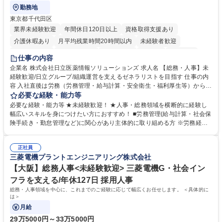
勤務地
東京都千代田区
業界未経験歓迎
年間休日120日以上
資格取得支援あり
介護休暇あり
月平均残業時間20時間以内
未経験者歓迎
住宅手当あり
時短勤務あり
退職金あり
在宅OK
賞与あり
仕事の内容
育休あり
完全週休2日制
交通費支給
土日祝休み
寮・社宅あり
企業名 株式会社日立医薬情報ソリューションズ 求人名 【総務・人事】未
経験歓迎/日立グループ/組織運営を支えるゼネラリストを目指す 仕事の内
容 入社直後は労務（労務管理・給与計算・安全衛生・福利厚生等）からお
任せいたします。将来は総務・採用・教育業務へ守備範囲を広げ、組織運
必要な経験・能力等
営を支えるゼネラリストをめざせます。 ・初期業務：労働時間管理、給与
必要な経験・能力等 ★未経験歓迎！ ★人事・総務領域を横断的に経験し
計算、社会保険対応、福利厚生管理、安全衛生、健康経営推進等をお任せ
幅広いスキルを身につけたい方におすすめ！ ■労務管理(給与計算・社会保
します。ご経験に応じて、休職者管理など、幅広く経験を積んでいただき
険手続き・勤怠管理など)に関心があり主体的に取り組める方 ※労務経験
ます。 ・将来的な広がり：総務・採用・教育・税務対応・経営企画等。
者は早期にご活躍いただけます。 ■チームで仕事を推進できる方■将来は
★メンバーがマンツーマンで丁寧に教えるため、ご経験が浅くても安心！
マネジメント職として活躍したい 【尚可】■人事、労務、採用、教育業務
幅広く経験を積みたい意欲がある方に最適な環境です。 募集職種 【総
正社員
のご経験 ■労務管理（給与計算・社会保険手続き・勤怠管理など）の経験
三菱電機プラントエンジニアリング株式会社
務・人事】未経験歓迎/日立グループ/組織運営を支えるゼネラリストを目
■衛生管理者の資格をお持ちの方 学歴・資格 学歴：大学院 大学 高専 短大
指す
専修学校 高校 語学力： 資格：
【大阪】総務人事<未経験歓迎> 三菱電機G・社会イン
フラを支える/年休127日 採用人事
総務・人事領域を中心に、これまでのご経験に応じて幅広くお任せします。 ＜具体的に
は＞
月給
29万5000円～33万5000円