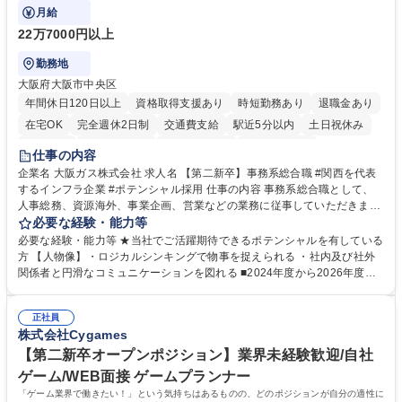
門の企画スタッフ、ルート営業
月給
22万7000円以上
勤務地
大阪府大阪市中央区
年間休日120日以上
資格取得支援あり
時短勤務あり
退職金あり
在宅OK
完全週休2日制
交通費支給
駅近5分以内
土日祝休み
服装自由
第二新卒歓迎
寮・社宅あり
食事補助あり
仕事の内容
企業名 大阪ガス株式会社 求人名 【第二新卒】事務系総合職 #関西を代表
するインフラ企業 #ポテンシャル採用 仕事の内容 事務系総合職として、
人事総務、資源海外、事業企画、営業などの業務に従事していただきま
す。 【業務内容の一例】■所属事業部の勤労業務 ■海外に関係する各種業
必要な経験・能力等
務 ■営業部門の企画スタッフ、ルート営業 【キャリアパス】入社後の配属
必要な経験・能力等 ★当社でご活躍期待できるポテンシャルを有している
ポジションで一定期間ご活躍頂いた後、本人の適性及び将来のキャリアを
方 【人物像】・ロジカルシンキングで物事を捉えられる ・社内及び社外
鑑みてジョブローテーションを行います。 【育成】OJTでの現場育成や研
関係者と円滑なコミュニケーションを図れる ■2024年度から2026年度ま
修カリキュラムを通じて、Daigasグループの業務で必要となる知識につい
での3ヵ年を対象とする「Daigasグループ中期経営計画2026」を策定しま
て学んでいただきます。 募集職種 【第二新卒】事務系総合職 #関西を代
した。https://www.osakagas.co.jp/company/press/pr2024/1777576_564
表するインフラ企業 #ポテンシャル採用
正社員
72.html ■エネルギーセキュリティの不安定化や気候変動による自然災害の
株式会社Cygames
甚大化など、これまで以上に社会課題解決の重要性が高まっています。
「未来の日常」の創造に向けて持続可能な社会の実現に貢献してまいりま
【第二新卒オープンポジション】業界未経験歓迎/自社
す。 学歴・資格 学歴：大学院 大学 語学力： 資格：
ゲーム/WEB面接 ゲームプランナー
「ゲーム業界で働きたい！」という気持ちはあるものの、どのポジションが自分の適性に