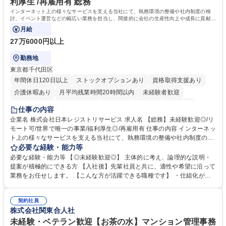
利厚生 /再雇用有 総務
インターネット上の様々なサービスを支える当社にて、執務環境の整備や社内制度の検
討、イベント運営などの幅広い業務を担当し、間接的に会社の生産性向上や成長に貢献し
ている部署です。
月給
27万6000円以上
勤務地
東京都千代田区
年間休日120日以上
ストックオプションあり
資格取得支援あり
介護休暇あり
月平均残業時間20時間以内
未経験者歓迎
住宅手当あり
時短勤務あり
研修あり
在宅OK
賞与あり
仕事の内容
完全週休2日制
交通費支給
駅近5分以内
土日祝休み
服装自由
企業名 株式会社日本レジストリサービス 求人名 【総務】未経験歓迎◎/リ
モート可/世界で唯一の事業/福利厚生◎/再雇用有 仕事の内容 インターネッ
ト上の様々なサービスを支える当社にて、執務環境の整備や社内制度の検
討、イベント運営などの幅広い業務を担当し、間接的に会社の生産性向上
必要な経験・能力等
や成長に貢献している部署です。 会社の全メンバーが安心して長く成果を
必要な経験・能力等 【◎未経験歓迎◎】 主体的に考え、論理的な説明・
発揮できる環境を整えるために、毎日のメンテナンスや維持管理に加え、
提案が積極的にできる方 【入社後】先輩社員と共に、適性や希望に沿って
新たな施策検討を積極的に行っていただき、会社全体を巻き込み課題解決
業務をお任せします。 【こんな方が活躍できる職種です】 ・仕組化が好
を推進。 ・オフィス運営：執務環境の整備・物品管理・社内規定整備/改
き/得意・協働の姿勢を持っている・優先順位付け、マルチタスクが得意・
善・イベント企画/運営・非常時の対応 など、本人の希望や適性によって
様々な立場で物事を考えられる・定型業務だけでなく突発的な出来事にも
幅広い業務の体得が可能で、多様なキャリアパスを描くことも可能です。
契約社員
対処できる・新しいことに興味関心がある 【魅力】■自己啓発支援：資格
株式会社関東合人社
募集職種 【総務】未経験歓迎◎/リモート可/世界で唯一の事業/福利厚生◎/
取得や通信教育など費用の80%（年間25万円まで）を補助 ■住宅手当：家
再雇用有
賃の50%（月額7万円まで）を補助 学歴・資格 学歴：大学院 大学 語学
未経験・ベテラン歓迎【お茶の水】マンション管理事務