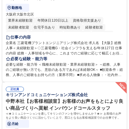
勤務地
大阪府大阪市北区
業界未経験歓迎
年間休日120日以上
資格取得支援あり
未経験者歓迎
住宅手当あり
時短勤務あり
経験者歓迎
退職金あり
在宅OK
賞与あり
完全週休2日制
交通費支給
仕事の内容
駅近5分以内
土日祝休み
服装自由
寮・社宅あり
食事補助あり
企業名 三菱電機プラントエンジニアリング株式会社 求人名 【大阪】総務
人事＜未経験歓迎＞◇三菱電機G・社会インフラを支える/年休127日 仕事
の内容 総務・人事領域を中心に、これまでのご経験に応じて幅広くお任せ
します。 ＜具体的には＞ ・総務/人事労務（給与・社保・勤怠管理など）
必要な経験・能力等
・採用・教育研修 ・福利厚生運用 など ※基本的には事務所勤務ですが、
必要な経験・能力等 ＜職種未経験歓迎・業界未経験歓迎＞ ～総務、人事
採用や教育等の業務内容により、関西圏以外への日帰り・宿泊を伴う国内
のご経験が無い方でも、意欲のある方であれば未経験OK～ ■歓迎条件：総
出張もございます。 ※担当業務を持ちつつ、お互いに助け合いながら、総
務、人事のご経験をお持ちの方（業界不問） ■求める人物像：・社内外の
務部という組織として協力しながら進める体制です。 募集職種 【大阪】
関係各部門との調整を率先して行い、業務を円滑に遂行できる協調性やコ
総務人事＜未経験歓迎＞◇三菱電機G・社会インフラを支える/年休127日
ミュニケーション能力を持っている方 ・人事総務領域に興味がありゼネラ
正社員
リスト志向をお持ちの方 学歴・資格 学歴：大学院 大学 語学力： 資格：
キリンアンドコミュニケーションズ株式会社
中野本社【お客様相談室】お客様のお声をもとにより良
い商品づくりへ貢献 インバウンドコールスタッフ
≪★コミュニケーションを通してキリンのファンを増やしませんか？★≫ お客様のお声
をより良い商品づくりに活かしていく上で、窓口となるお客様相談室でのお仕事です。
月給