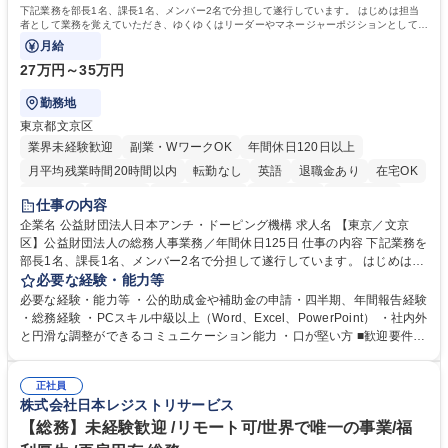
下記業務を部長1名、課長1名、メンバー2名で分担して遂行しています。 はじめは担当
者として業務を覚えていただき、ゆくゆくはリーダーやマネージャーポジションとして活
躍いただくことを期待しています。
月給
27万円～35万円
勤務地
東京都文京区
業界未経験歓迎
副業・WワークOK
年間休日120日以上
月平均残業時間20時間以内
転勤なし
英語
退職金あり
在宅OK
賞与あり
育休あり
完全週休2日制
交通費支給
土日祝休み
仕事の内容
食事補助あり
企業名 公益財団法人日本アンチ・ドーピング機構 求人名 【東京／文京
区】公益財団法人の総務人事業務／年間休日125日 仕事の内容 下記業務を
部長1名、課長1名、メンバー2名で分担して遂行しています。 はじめは担
当者として業務を覚えていただき、ゆくゆくはリーダーやマネージャーポ
必要な経験・能力等
ジションとして活躍いただくことを期待しています。 【総務・人事グルー
必要な経験・能力等 ・公的助成金や補助金の申請・四半期、年間報告経験
プの業務内容】 ・人事制度関連 ・採用活動 ・教育研修の企画、実行 ・勤
・総務経験 ・PCスキル中級以上（Word、Excel、PowerPoint） ・社内外
怠管理 ・官公庁への各種提出 ・法定の会議運営（評議員会、理事会） ・
と円滑な調整ができるコミュニケーション能力 ・口が堅い方 ■歓迎要件
コンプライアンス ・内部規程やルールの管理、整備、文書管理 ・契約関
・採用業務経験 ・英語に抵抗がない方 ・営業経験 学歴・資格 学歴：大学
連 ・衛生管理 ・防災関連・公的助成金の管理・オフィス、ファシリティ
院 大学 高専 短大 専修学校 高校 語学力： 資格：
管理 ・福利厚生関連 ・職員からの問合せ、相談対応 ・その他日常の総務
正社員
株式会社日本レジストリサービス
業務全般 募集職種 【東京／文京区】公益財団法人の総務人事業務／年間
休日125日
【総務】未経験歓迎 /リモート可/世界で唯一の事業/福