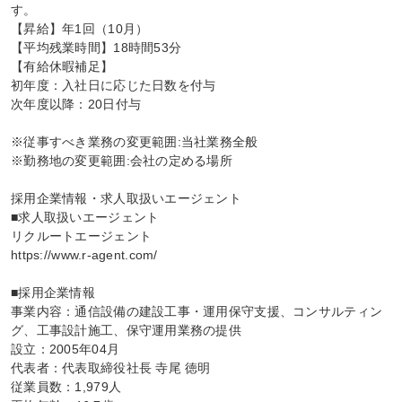
す。

【昇給】年1回（10月）

【平均残業時間】18時間53分

【有給休暇補足】

初年度：入社日に応じた日数を付与

次年度以降：20日付与

※従事すべき業務の変更範囲:当社業務全般

※勤務地の変更範囲:会社の定める場所

採用企業情報・求人取扱いエージェント

■求人取扱いエージェント

リクルートエージェント

https://www.r-agent.com/

■採用企業情報

事業内容：通信設備の建設工事・運用保守支援、コンサルティン
グ、工事設計施工、保守運用業務の提供

設立：2005年04月

代表者：代表取締役社長 寺尾 徳明

従業員数：1,979人
