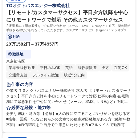
ート・ナレッジ業務 ※それぞれの業務内容に関しては、別途その他労働条
く高い志を併せもった人材を求めています。ポテンシャル採用（第2新
TGオクトパスエナジー株式会社
件備考欄に記載 募集職種 【総合職/ポテンシャル採用(第2新卒)】投融資一
卒）では、金融業界での経験や知識を問いません。新たな時代を見据え
体型のソリューション提案
て、複雑化する社会課題の解決に向けて先鞭をつける役割を担いたい、と
【リモート/カスタマーサクセス】平日夕方以降を中心
いう気概をお持ちの方を心待ちにしています。 学歴・資格 学歴：大学院
にリモートワークで対応 その他カスタマーサクセス
大学 語学力： 資格：
在宅勤務にて緊急案件を中心に問い合わせ（メール、SMS、LINEなど）対応、契約開始
手続き処理などを行なっていただきます。カスタマーサクセス（Digiops：デジオプス）
と運用構築の業務となります。
月給
29万1582円～37万4957円
勤務地
東京都港区
業界未経験歓迎
平日のみOK
英語
経験者歓迎
夕方
在宅OK
交通費支給
フルタイム歓迎
駅近5分以内
仕事の内容
企業名 ＴＧオクトパスエナジー株式会社 求人名 【リモート/カスタマーサ
クセス】平日夕方以降を中心にリモートワークで対応 仕事の内容 在宅勤
務にて緊急案件を中心に問い合わせ（メール、SMS、LINEなど）対応、
契約開始手続き処理などを行なっていただきます。カスタマーサクセス
必要な経験・能力等
（Digiops：デジオプス）と運用構築の業務となります。 ■お問い合わせ
必要な経験・能力等 【必須】■人の役に立てることにやりがいを感じる方
対応業務全般（システム入力、契約手続き含む） ■デジタルコミュニケー
■接客、営業、SEなど何らかの文章での顧客対応経験がある方（経験年数
ションツール（メール、SMS、LINE等）を使用 ■お客様のニーズに応じた
不問） ■通信環境をご自身でご用意いただける方■フルタイムで勤務可能
新プラン案内やトラブル対応 ■土日祝は主にメールでの対応、緊急度の高
な方 ※土日祝は1名体制となるため一人の環境で責任を持って業務を行っ
い問い合わせを優先 ■緊急時の電話対応 エネルギー×Tech！お客様に寄り
ていただける方【歓迎要件】■再生可能エネルギーを世の中に広め地球環