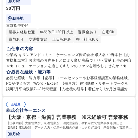
月給
30万円
勤務地
東京都中野区
業界未経験歓迎
年間休日120日以上
退職金あり
在宅OK
賞与あり
交通費支給
土日祝休み
寮・社宅あり
仕事の内容
企業名 キリンアンドコミュニケーションズ株式会社 求人名 中野本社【お
客様相談室】お客様のお声をもとにより良い商品づくりへ貢献 仕事の内容
≪★コミュニケーションを通してキリンのファンを増やしませんか？★≫
お客様のお声をより良い商品づくりに活かしていく上で、窓口となるお客
必要な経験・能力等
様相談室でのお仕事です。 日々お客様からいただくキリングループへのご
必要な経験・能力等 【必須】コールセンターやお客様相談室の業務経験、
意見を、企業活動に活かしています。お客様からの声に迅速かつ誠意をも
PCが使える方（Word・Excel）【働き方】在宅勤務・リモートワーク相
って対応、情報提供するとともにグループ内活動に反映しています。 【具
談可/月平均残業7～8時間程度 【入社後の研修】着任から1か月は電話対応
体的には】電話応対、メール、お手紙対応、ご指摘品調査報告書作成、有
のOJTを中心に実施し、電話対応に慣れた段階でメール・手紙のOJTを実
人チャットボット対応など。 【1日の対応件数】■電話：月間一人当たり
施する予定です。独り立ち以降もしっかりフォローする体制を整えていま
平均100件前後■メール・手紙：同上40件前後 募集職種 中野本社【お客様
正社員
すのでご安心ください。 【当社について】キリングループの広報機能を担
株式会社キーエンス
相談室】お客様のお声をもとにより良い商品づくりへ貢献
う会社として、お客様との出会いを大切にし、磨き上げたホスピタリティ
を込めてコミュニケーションをとりながら広報関連業務を行っておりま
【大阪・京都・滋賀】営業事務 ※未経験可 営業事務
す。 学歴・資格 学歴：大学院 大学 高専 短大 専修学校 高校 語学力： 資
【仕事内容】大阪営業所、京都営業所、滋賀営業所いずれかにて営業事務をお任せ。
格：
【詳細】電話応対・データ入力・伝票や見積の作成・カタログ送付・来客対応・営業所内
で発生する事務業務や業務改善をお任せ。
月給