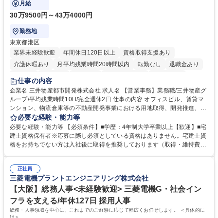
月給
30万9500円～43万4000円
勤務地
東京都港区
業界未経験歓迎
年間休日120日以上
資格取得支援あり
介護休暇あり
月平均残業時間20時間以内
転勤なし
退職金あり
在宅OK
賞与あり
育休あり
完全週休2日制
交通費支給
仕事の内容
駅近5分以内
土日祝休み
寮・社宅あり
企業名 三井物産都市開発株式会社 求人名 【営業事務】業務職/三井物産グ
ループ/平均残業時間10H/完全週休2日 仕事の内容 オフィスビル、賃貸マ
ンション、物流倉庫等の不動産開発事業における用地取得、開発推進、賃
貸運営、売却、仲介・活用提案等を行う営業部門において事務業務を担当
必要な経験・能力等
いただきます。 【詳細】・契約書管理、契約書製本、捺印対応、ファイリ
必要な経験・能力等 【必須条件】■学歴：4年制大学卒業以上【歓迎】■宅
ング、登記簿取得、調書取得・支払業務（各種費用支払、支払管理、請
建士資格保有者※応募に際し必須としている資格はありません。宅建士資
求・支払データ登録、取引先マスター申請対応）・予算作成及び予実管
格をお持ちでない方は入社後に取得を推奨しております（取得・維持費用
理・各種稟議書、報告書作成業務・各種台帳管理、交際費・会議費支払報
の一部補助あり） 【求める人物像】 ・向学心豊かで、主体的に行動でき
告書作成及び月次管理・部内総務庶務全般 など※※配属先によっては上記
る方。 ・社内外の多様な関係者と協調して業務を進められるコミュニケー
の他に担当頂く業務が発生する場合があります。 募集職種 【営業事務】
正社員
ション力がある方。 ・チャレンジを厭わず、粘り強く業務に取り組める
三菱電機プラントエンジニアリング株式会社
業務職/三井物産グループ/平均残業時間10H/完全週休2日
方。多様な関係者と謙虚に信頼関係を構築でき、期限を意識したスケジュ
ール管理が出来る方。※将来的に他部署（営業部門、コーポレート部門）
【大阪】総務人事<未経験歓迎> 三菱電機G・社会イン
へのジョブローテーションの可能性があります。 学歴・資格 学歴：大学
フラを支える/年休127日 採用人事
院 大学 語学力： 資格：宅地建物取引士
総務・人事領域を中心に、これまでのご経験に応じて幅広くお任せします。 ＜具体的に
は＞