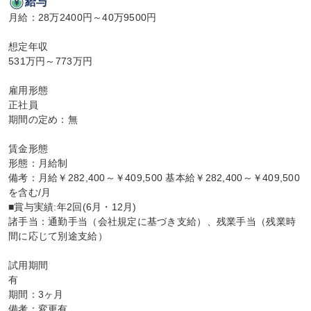
給与
月給：28万2400円～40万9500円

想定年収

531万円～773万円

雇用形態

正社員

期間の定め：無

賃金形態

形態：月給制

備考：月給￥282,400～￥409,500 基本給￥282,400～￥409,500
を含む/月

■賞与実績:年2回(6月・12月)

諸手当：通勤手当（会社規定に基づき支給）、残業手当（残業時
間に応じて別途支給）

試用期間

有

期間：3ヶ月

備考：変更有