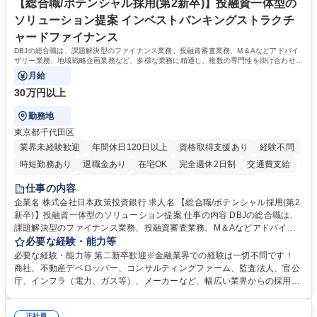
【総合職/ポテンシャル採用(第2新卒)】投融資一体型の
ソリューション提案 インベストバンキングストラクチ
ャードファイナンス
DBJの総合職は、課題解決型のファイナンス業務、投融資審査業務、M＆Aなどアドバイ
ザリー業務、地域戦略企画業務など、多様な業務に精通し、複数の専門性を掛け合わせて
広く社会に貢献していく職種です。
月給
30万円以上
勤務地
東京都千代田区
業界未経験歓迎
年間休日120日以上
資格取得支援あり
経験不問
時短勤務あり
退職金あり
在宅OK
完全週休2日制
交通費支給
駅近5分以内
土日祝休み
第二新卒歓迎
寮・社宅あり
仕事の内容
食事補助あり
託児所あり
企業名 株式会社日本政策投資銀行 求人名 【総合職/ポテンシャル採用(第2
新卒)】投融資一体型のソリューション提案 仕事の内容 DBJの総合職は、
課題解決型のファイナンス業務、投融資審査業務、M＆Aなどアドバイザ
リー業務、地域戦略企画業務など、多様な業務に精通し、複数の専門性を
必要な経験・能力等
掛け合わせて広く社会に貢献していく職種です。 入社後は、横断的なロー
必要な経験・能力等 第二新卒歓迎※金融業界での経験は一切不問です！
テーションを経て適性や専門性に応じたキャリアを形成していただきま
商社、不動産デベロッパー、コンサルティングファーム、監査法人、官公
す。総合職として入社いただき、下記いずれかの部門でご活躍いただきま
庁、インフラ（電力、ガス等）、メーカーなど、幅広い業界からの採用実
す。※未経験の方に関しては、入行後3ヶ月間の金融の実務を学んでいた
績があります。 ＜求める人物像＞DBJでは、強い社会的使命感をもち、今
だく研修を準備しております。 ・法人RM業務・金融機能業務・コーポレ
後の日本のあり方を俯瞰する総合性と、金融分野のフロンティアを切り拓
正社員