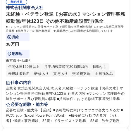
添ってサービス提供できることが魅力 募集職種 【リモート/カスタマーサ
契約社員
境に貢献したい■改善提案や改善アクション等新しいことに意欲がある方
株式会社関東合人社
クセス】平日夕方以降を中心にリモートワークで対応
【英語（語学力）】■翻訳ツールを用い英語でコミュニケーションをとる
ことに抵抗がない方■英語は話せなくても問題はありませんが、英語が話
未経験・ベテラン歓迎【お茶の水】マンション管理事務
せますと、よりチャンスが広がります。※日本語がネイティブレベル必須
転勤無/年休123日 その他不動産施設管理/保全
学歴・資格 学歴：大学院 大学 高専 短大 専修学校 高校 語学力： 資格：
■マンション管理組合の運営サポート及び管理員の指導 ■担当物件における修繕工事等受
注業務 ■事務所内での事務業務等 ★異業界からの転職者が多数活躍しています
月給
38万円
勤務地
東京都千代田区
年間休日120日以上
月平均残業時間20時間以内
転勤なし
未経験者歓迎
研修あり
賞与あり
交通費支給
土日祝休み
仕事の内容
企業名 株式会社関東合人社 求人名 未経験・ベテラン歓迎【お茶の水】マ
ンション管理事務◎転勤無/年休123日 仕事の内容 ■マンション管理組合の
運営サポート及び管理員の指導 ■担当物件における修繕工事等受注業務 ■
事務所内での事務業務等 ★異業界からの転職者が多数活躍しています
必要な経験・能力等
【年収補足】532万円 ＋別途インセンティヴで平均約100万円/年（昨年度
必要な経験・能力等 【必須】■資格取得に向けてコツコツ努力できる方 ■
実績） ＋管理業務主任者資格手当50,000円/月 ★親会社である株式会社合
PCスキル（Excel,PowerPoint,Word） ■積極的に行動できる方 【入社
人社計画研究所社のグループ会社として、質の高いサービスと適性価格を
者】49歳：事務経験、32歳：ドラッグストア勤務、 58歳：飲食店勤務
武器に約20年受託戸数増加中です。https://www.gojin.co.jp/abt/abt_3.html
等：中途採用の9割が未経験者！ 【資格取得支援】■メンター制度■社内模
募集職種 未経験・ベテラン歓迎【お茶の水】マンション管理事務◎転勤