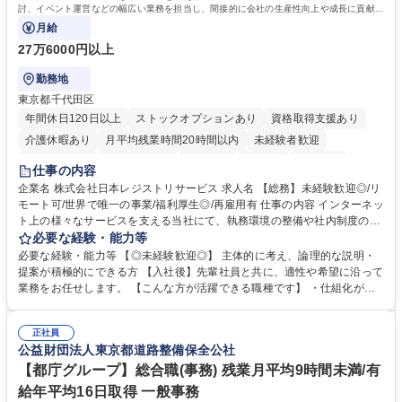
討、イベント運営などの幅広い業務を担当し、間接的に会社の生産性向上や成長に貢献し
ている部署です。
月給
27万6000円以上
勤務地
東京都千代田区
年間休日120日以上
ストックオプションあり
資格取得支援あり
介護休暇あり
月平均残業時間20時間以内
未経験者歓迎
住宅手当あり
時短勤務あり
研修あり
在宅OK
賞与あり
仕事の内容
完全週休2日制
交通費支給
駅近5分以内
土日祝休み
服装自由
企業名 株式会社日本レジストリサービス 求人名 【総務】未経験歓迎◎/リ
モート可/世界で唯一の事業/福利厚生◎/再雇用有 仕事の内容 インターネッ
ト上の様々なサービスを支える当社にて、執務環境の整備や社内制度の検
討、イベント運営などの幅広い業務を担当し、間接的に会社の生産性向上
必要な経験・能力等
や成長に貢献している部署です。 会社の全メンバーが安心して長く成果を
必要な経験・能力等 【◎未経験歓迎◎】 主体的に考え、論理的な説明・
発揮できる環境を整えるために、毎日のメンテナンスや維持管理に加え、
提案が積極的にできる方 【入社後】先輩社員と共に、適性や希望に沿って
新たな施策検討を積極的に行っていただき、会社全体を巻き込み課題解決
業務をお任せします。 【こんな方が活躍できる職種です】 ・仕組化が好
を推進。 ・オフィス運営：執務環境の整備・物品管理・社内規定整備/改
き/得意・協働の姿勢を持っている・優先順位付け、マルチタスクが得意・
善・イベント企画/運営・非常時の対応 など、本人の希望や適性によって
様々な立場で物事を考えられる・定型業務だけでなく突発的な出来事にも
幅広い業務の体得が可能で、多様なキャリアパスを描くことも可能です。
正社員
対処できる・新しいことに興味関心がある 【魅力】■自己啓発支援：資格
公益財団法人東京都道路整備保全公社
募集職種 【総務】未経験歓迎◎/リモート可/世界で唯一の事業/福利厚生◎/
取得や通信教育など費用の80%（年間25万円まで）を補助 ■住宅手当：家
再雇用有
賃の50%（月額7万円まで）を補助 学歴・資格 学歴：大学院 大学 語学
【都庁グループ】総合職(事務) 残業月平均9時間未満/有
力： 資格：
給年平均16日取得 一般事務