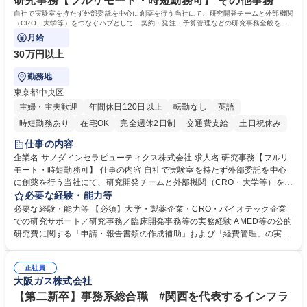
研究事務【フルリモート・時短勤務可】 その他事務
資格：
自社で実験室を持たず外部委託を中心に創薬を行う当社にて、研究開発チームと外部機関
（CRO・大学等）をつなぐハブとして、契約・発注・予算管理などの研究事務全般をお
任せします。
月給
30万円以上
勤務地
東京都中央区
主婦・主夫歓迎
年間休日120日以上
転勤なし
英語
時短勤務あり
在宅OK
完全週休2日制
交通費支給
土日祝休み
仕事の内容
企業名 サノダインセラピューティクス株式会社 求人名 研究事務【フルリ
モート・時短勤務可】 仕事の内容 自社で実験室を持たず外部委託を中心
に創薬を行う当社にて、研究開発チームと外部機関（CRO・大学等）をつ
なぐハブとして、契約・発注・予算管理などの研究事務全般をお任せしま
必要な経験・能力等
す。 ■見積取得、発注、検収、請求処理等の事務手続き ■委託先との定例
必要な経験・能力等 【必須】大学・製薬企業・CRO・バイオテック企業
会議の調整・アジェンダ準備・議事録作成 ■研究報告書、試験関連資料、
での研究サポート／研究事務／臨床開発事務等の実務経験 AMED等の公的
SOP等の整備・版管理・保管 ■研究開発の進捗・タイムライン・予算執行
研究費に関する「申請・報告書類の作成補助」および「経費管理」の実務
管理サポート ■AMED等公的研究費の申請・報告書類作成補助および経費
経験 【尚可】 ■URA経験または産学連携・研究費管理の経験 ■AMED等の
管理 ■社内外関係者との連絡調整・その他研究開発に関わる総務・庶務 募
公的研究費の申請・執行管理経験 ■英語での文書読解・メール対応力 【働
集職種 研究事務【フルリモート・時短勤務可】
正社員
き方について】フルリモートやハイブリッド勤務、時短勤務など個々のラ
大阪ガス株式会社
イフスタイルに応じた柔軟な働き方が可能です。育児や介護との両立も応
【第二新卒】事務系総合職 #関西を代表するインフラ
援します。 学歴・資格 学歴：大学院 大学 語学力： 資格：