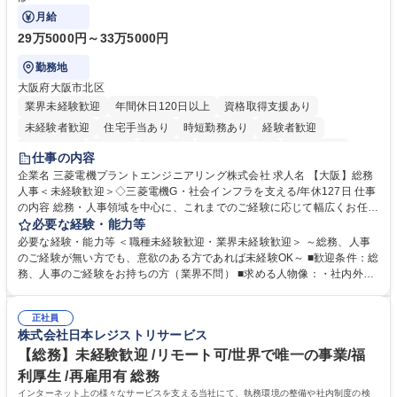
月給
29万5000円～33万5000円
勤務地
大阪府大阪市北区
業界未経験歓迎
年間休日120日以上
資格取得支援あり
未経験者歓迎
住宅手当あり
時短勤務あり
経験者歓迎
退職金あり
在宅OK
賞与あり
完全週休2日制
交通費支給
仕事の内容
駅近5分以内
土日祝休み
服装自由
寮・社宅あり
食事補助あり
企業名 三菱電機プラントエンジニアリング株式会社 求人名 【大阪】総務
人事＜未経験歓迎＞◇三菱電機G・社会インフラを支える/年休127日 仕事
の内容 総務・人事領域を中心に、これまでのご経験に応じて幅広くお任せ
します。 ＜具体的には＞ ・総務/人事労務（給与・社保・勤怠管理など）
必要な経験・能力等
・採用・教育研修 ・福利厚生運用 など ※基本的には事務所勤務ですが、
必要な経験・能力等 ＜職種未経験歓迎・業界未経験歓迎＞ ～総務、人事
採用や教育等の業務内容により、関西圏以外への日帰り・宿泊を伴う国内
のご経験が無い方でも、意欲のある方であれば未経験OK～ ■歓迎条件：総
出張もございます。 ※担当業務を持ちつつ、お互いに助け合いながら、総
務、人事のご経験をお持ちの方（業界不問） ■求める人物像：・社内外の
務部という組織として協力しながら進める体制です。 募集職種 【大阪】
関係各部門との調整を率先して行い、業務を円滑に遂行できる協調性やコ
総務人事＜未経験歓迎＞◇三菱電機G・社会インフラを支える/年休127日
ミュニケーション能力を持っている方 ・人事総務領域に興味がありゼネラ
正社員
リスト志向をお持ちの方 学歴・資格 学歴：大学院 大学 語学力： 資格：
株式会社日本レジストリサービス
【総務】未経験歓迎 /リモート可/世界で唯一の事業/福
利厚生 /再雇用有 総務
インターネット上の様々なサービスを支える当社にて、執務環境の整備や社内制度の検