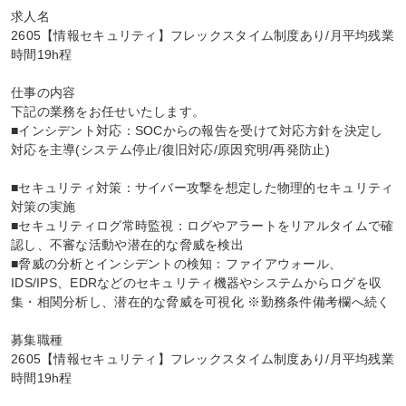
求人名

2605【情報セキュリティ】フレックスタイム制度あり/月平均残業
時間19h程

仕事の内容

下記の業務をお任せいたします。

■インシデント対応：SOCからの報告を受けて対応方針を決定し
対応を主導(システム停止/復旧対応/原因究明/再発防止)

■セキュリティ対策：サイバー攻撃を想定した物理的セキュリティ
対策の実施

■セキュリティログ常時監視：ログやアラートをリアルタイムで確
認し、不審な活動や潜在的な脅威を検出

■脅威の分析とインシデントの検知：ファイアウォール、
IDS/IPS、EDRなどのセキュリティ機器やシステムからログを収
集・相関分析し、潜在的な脅威を可視化 ※勤務条件備考欄へ続く

募集職種

2605【情報セキュリティ】フレックスタイム制度あり/月平均残業
時間19h程