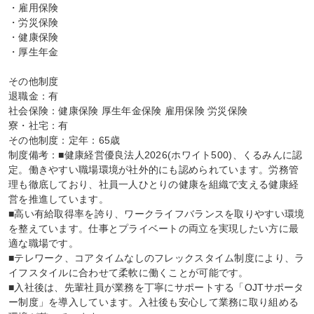
・雇用保険

・労災保険

・健康保険

・厚生年金

その他制度

退職金：有

社会保険：健康保険 厚生年金保険 雇用保険 労災保険

寮・社宅：有

その他制度：定年：65歳

制度備考：■健康経営優良法人2026(ホワイト500)、くるみんに認
定。働きやすい職場環境が社外的にも認められています。労務管
理も徹底しており、社員一人ひとりの健康を組織で支える健康経
営を推進しています。

■高い有給取得率を誇り、ワークライフバランスを取りやすい環境
を整えています。仕事とプライベートの両立を実現したい方に最
適な職場です。

■テレワーク、コアタイムなしのフレックスタイム制度により、ラ
イフスタイルに合わせて柔軟に働くことが可能です。

■入社後は、先輩社員が業務を丁寧にサポートする「OJTサポータ
ー制度」を導入しています。入社後も安心して業務に取り組める