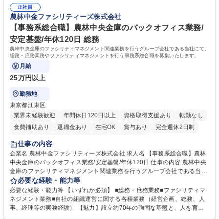
試や研修制度など充実！ ＊未資格者の8割以上が入社2年以内に資格を取
無/年休123日
正社員
得出来ております！ 【魅力】■フレックス制度、未経験からでも下限年収
農林中金ファシリティーズ株式会社
を一律支給！ ■管理業務主任者資格取得後には50,000円/月の手当あり！
学歴・資格 学歴：大学院 大学 高専 短大 専修学校 高校 語学力： 資格：第
【事務系総合職】農林中央金庫のバックオフィス業務/
一種運転免許普通自動車
安定基盤/年休120日 総務
農林中央金庫のファシリティマネジメント関連業務を行うグループ会社である当社にて、
総務・庶務業務やファシリティマネジメントを行う事務系総合職を募集いたします。
月給
25万円以上
勤務地
東京都江東区
業界未経験歓迎
年間休日120日以上
資格取得支援あり
転勤なし
食費補助あり
退職金あり
在宅OK
賞与あり
完全週休2日制
インセンティブあり
交通費支給
土日祝休み
仕事の内容
企業名 農林中金ファシリティーズ株式会社 求人名 【事務系総合職】農林
中央金庫のバックオフィス業務/安定基盤/年休120日 仕事の内容 農林中央
金庫のファシリティマネジメント関連業務を行うグループ会社である当社
にて、総務・庶務業務やファシリティマネジメントを行う事務系総合職を
必要な経験・能力等
募集いたします。 ■総務・庶務業務：外部委託先（外注先）や契約書の管
必要な経験・能力等 【いずれか必須】 ■総務・庶務業務■ファシリティマ
理、総務部門での管理業務、会計管理や決算業務、印刷物等の制作管理等
ネジメント業務■自社の組織運営に関する各種業務（経営企画、総務、人
※親会社である農林中央金庫から受託した総務庶務業務 ■ファシリティマ
事、経理等の実務経験） 【魅力】設立約70年の強固な基盤と、人を育て
ネジメント業務 農林中央金庫の店舗移転、レイアウト変更等のオフィス環
る「ホワイト」な就業環境 特徴: 1956年設立の農林中央金庫100%出資会