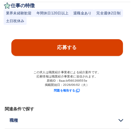
仕事の特徴
業界未経験歓迎
年間休日120日以上
退職金あり
完全週休2日制
土日祝休み
応募する
この求人は職業紹介事業者による紹介案件です。
応募情報は職業紹介事業者に送信されます。
原稿ID：
8aacbf560269555e
掲載開始日：
2026/06/02（火）
問題を報告する
関連条件で探す
職種