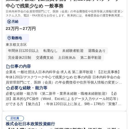
す。 学歴・資格 学歴：大学院 大学 語学力： 資格：
中心で残業少なめ 一般事務
日本内科学会の会員管理部門にて、医師（会員）の年会費徴収や住所等個人情報の変更シ
ステム入力、電話・FAX対応をお任せします。将来的には、各種委員会の運営事務局業務
などにも幅広く携わっていただきます。
月給
23万円～27万円
勤務地
東京都文京区
年間休日120日以上
転勤なし
未経験者歓迎
退職金あり
完全週休2日制
交通費支給
土日祝休み
第二新卒歓迎
仕事の内容
企業名 一般社団法人日本内科学会 求人名 第二新卒歓迎！【正社員事務】
年休120日/デスクワーク中心で残業少なめ 仕事の内容 日本内科学会の会
員管理部門にて、医師（会員）の年会費徴収や住所等個人情報の変更シス
テム入力、電話・FAX対応をお任せします。将来的には、各種委員会の運
必要な経験・能力等
営事務局業務などにも幅広く携わっていただきます。 【会員管理・データ
必要な経験・能力等 《第二新卒・業界未経験・職種未経験歓迎》 【必
入力業務】 ・医師（会員）の住所変更、個人情報のシステム登録・更新
須】基本的なPC操作（Word、Excelによるデータ入力やメール対応等）
・年会費の徴収管理や入金データの照合確認 【問い合わせ対応】 ・会員
ができる方 【魅力点】 ・年休120日以上に加え、9時～17時の「実働7時
（医師）からの電話、FAX、ネット申請に伴う相談受付 ・複雑な案件のへ
間勤務」で残業も少なくワークライフバランスは抜群です。 【将来的な業
のエスカレーション・連携対応 募集職種 第二新卒歓迎！【正社員事務】
務（各種委員会運営）】 ・学会内における各種委員会のスケジュール調
年休120日/デスクワーク中心で残業少なめ
正社員
整、資料作成、当日の運営サポート 学歴・資格 学歴：大学院 大学 語学
株式会社日本政策投資銀行
力： 資格：