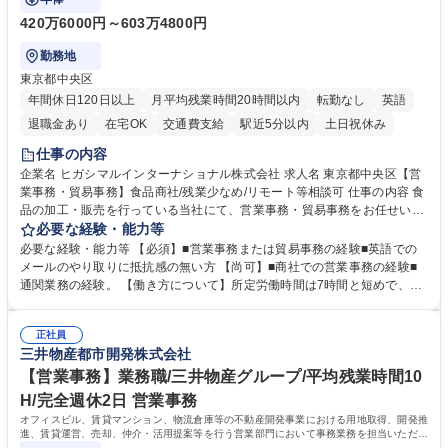
420万6000円～603万4800円
勤務地
東京都中央区
年間休日120日以上
月平均残業時間20時間以内
転勤なし
英語
退職金あり
在宅OK
交通費支給
駅近5分以内
土日祝休み
仕事の内容
企業名 ヒガシマルインターナショナル株式会社 求人名 東京都中央区【営
業事務・貿易事務】食品商社/残業少なめ/リモート等相談可 仕事の内容 食
品の加工・販売を行っている当社にて、営業事務・貿易事務をお任せいた
します。営業社員のサポートポジションとして、受発注から海外工場との
必要な経験・能力等
調整まで幅広く対応し、当社事業の根幹を支えていただきます。 ■受発注
必要な経験・能力等 【必須】■営業事務または貿易事務の経験■英語での
業務、請求書発行 ■海外工場とのスケジュール調整 ■在庫管理 ■輸入書類
メールのやり取りに抵抗感の無い方 【尚可】■商社での営業事務の経験■
の確認・作成 ■配送手配 ■通関業者を通して行う輸出入業全般 ■倉庫との
通関業務の経験。 【働き方について】所定労働時間は7時間と短めで、残
倉入れ調整等 ※ゼネラリストとしてのキャリアアップを目指すことが可能
業も月平均20時間以下です。時差出勤制度や週1日のリモート勤務も相談
です。単に商品を販売するだけでなく原料の仕入れから販売までをトータ
可能で、ワークライフバランスを保ち長期就業しやすい環境です。 【当社
ルプロデュースしているため、商品に関わる全ての業務をサポート頂きま
正社員
の強み】1991年の設立以来、外食産業を中心としたお客様の多様なニー
三井物産都市開発株式会社
す。 募集職種 東京都中央区【営業事務・貿易事務】食品商社/残業少なめ/
ズに沿った冷凍水産物等の生産・輸入・販売を一貫して手掛けています。
リモート等相談可
自社工場と海外拠点の強固な連携によるワンストップサービスが最大の強
【営業事務】業務職/三井物産グループ/平均残業時間10
みです。 学歴・資格 学歴：大学院 大学 語学力：英語 資格：
H/完全週休2日 営業事務
オフィスビル、賃貸マンション、物流倉庫等の不動産開発事業における用地取得、開発推
進、賃貸運営、売却、仲介・活用提案等を行う営業部門において事務業務を担当いただき
ます。