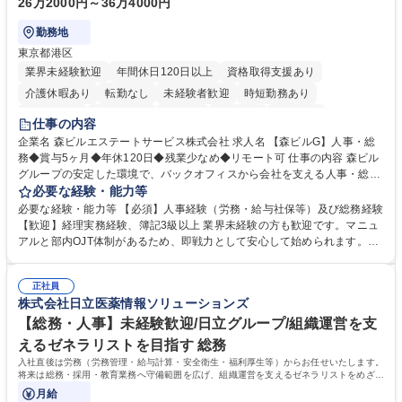
26万2000円～36万4000円
勤務地
東京都港区
業界未経験歓迎
年間休日120日以上
資格取得支援あり
介護休暇あり
転勤なし
未経験者歓迎
時短勤務あり
経験者歓迎
退職金あり
在宅OK
賞与あり
育休あり
仕事の内容
完全週休2日制
交通費支給
長期歓迎
駅近5分以内
土日祝休み
企業名 森ビルエステートサービス株式会社 求人名 【森ビルG】人事・総
務◆賞与5ヶ月◆年休120日◆残業少なめ◆リモート可 仕事の内容 森ビル
グループの安定した環境で、バックオフィスから会社を支える人事・総務
をお任せします。 労務と総務の業務をバランスよく担当し、ゆくゆくは制
必要な経験・能力等
度改定などのコア業務にも挑戦できる、やりがいある環境です。 ■勤怠管
必要な経験・能力等 【必須】人事経験（労務・給与社保等）及び総務経験
理、給与計算、社会保険手続き、年末調整等の労務管理全般 ■入退社手続
【歓迎】経理実務経験、簿記3級以上 業界未経験の方も歓迎です。マニュ
き、社内規定の改定や人事制度改定などのコア業務 ■社内イベントの企画
アルと部内OJT体制があるため、即戦力として安心して始められます。
運営やその他総務業務全般 ※労務と総務を1：1の割合でお任せ。 入社後
【魅力・やりがい】森ビルGの安定基盤で労務から総務まで幅広く携われ
は部内のOJTを中心に、あなたの経験に合わせて不足している部分はいつ
ます。定型業務に留まらず、社内規定や人事制度の改定など会社のコア業
でも質問・相談できる環境が整っているため、安心して成長できます。 募
正社員
務に挑戦できるため、自身の成長と組織への貢献度をダイレクトに実感で
株式会社日立医薬情報ソリューションズ
集職種 【森ビルG】人事・総務◆賞与5ヶ月◆年休120日◆残業少なめ◆
きます。 残業少なめ、週1日リモート可など、ワークライフバランスを保
リモート可
ち長期活躍できる環境です。 「これまでの幅広い経験を活かし、長期的な
【総務・人事】未経験歓迎/日立グループ/組織運営を支
キャリアを築きたい」という前向きな意欲と挑戦を全力で応援します。 学
えるゼネラリストを目指す 総務
歴・資格 学歴：大学院 大学 高専 短大 専修学校 高校 語学力： 資格：日商
入社直後は労務（労務管理・給与計算・安全衛生・福利厚生等）からお任せいたします。
簿記検定1級 日商簿記検定2級 日商簿記検定3級
将来は総務・採用・教育業務へ守備範囲を広げ、組織運営を支えるゼネラリストをめざせ
ます。
月給