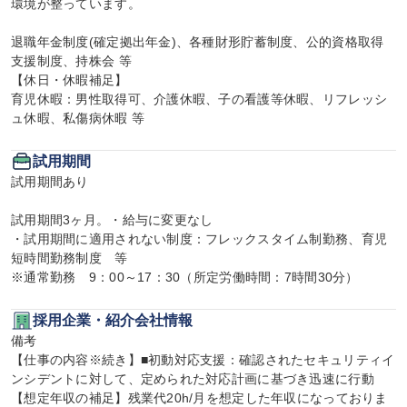
環境が整っています。

退職年金制度(確定拠出年金)、各種財形貯蓄制度、公的資格取得
支援制度、持株会 等

【休日・休暇補足】

育児休暇：男性取得可、介護休暇、子の看護等休暇、リフレッシ
ュ休暇、私傷病休暇 等
試用期間
試用期間あり

試用期間3ヶ月。・給与に変更なし 

・試用期間に適用されない制度：フレックスタイム制勤務、育児
短時間勤務制度　等 

※通常勤務　9：00～17：30（所定労働時間：7時間30分）
採用企業・紹介会社情報
備考

【仕事の内容※続き】■初動対応支援：確認されたセキュリティイ
ンシデントに対して、定められた対応計画に基づき迅速に行動

【想定年収の補足】残業代20h/月を想定した年収になっておりま