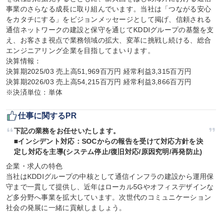
事業のさらなる成長に取り組んでいます。当社は「つながる安心
をカタチにする」をビジョンメッセージとして掲げ、信頼される
通信ネットワークの建設と保守を通じてKDDIグループの基盤を支
え、お客さま視点で業務領域の拡大、変革に挑戦し続ける、総合
エンジニアリング企業を目指してまいります。

決算情報：

決算期2025/03 売上高51,969百万円 経常利益3,315百万円

決算期2026/03 売上高54,215百万円 経常利益3,866百万円

※決済単位：単体
仕事に関するPR
下記の業務をお任せいたします。

■インシデント対応：SOCからの報告を受けて対応方針を決
定し対応を主導(システム停止/復旧対応/原因究明/再発防止)
企業・求人の特色

当社はKDDIグループの中核として通信インフラの建設から運用保
守まで一貫して提供し、近年はローカル5Gやオフィスデザインな
ど多分野へ事業を拡大しています。次世代のコミュニケーション
社会の発展に一緒に貢献しましょう。