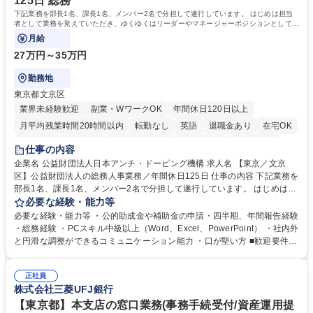
125日 総務
資格：
下記業務を部長1名、課長1名、メンバー2名で分担して遂行しています。 はじめは担当
者として業務を覚えていただき、ゆくゆくはリーダーやマネージャーポジションとして活
躍いただくことを期待しています。
月給
27万円～35万円
勤務地
東京都文京区
業界未経験歓迎
副業・WワークOK
年間休日120日以上
月平均残業時間20時間以内
転勤なし
英語
退職金あり
在宅OK
賞与あり
育休あり
完全週休2日制
交通費支給
土日祝休み
仕事の内容
食事補助あり
企業名 公益財団法人日本アンチ・ドーピング機構 求人名 【東京／文京
区】公益財団法人の総務人事業務／年間休日125日 仕事の内容 下記業務を
部長1名、課長1名、メンバー2名で分担して遂行しています。 はじめは担
当者として業務を覚えていただき、ゆくゆくはリーダーやマネージャーポ
必要な経験・能力等
ジションとして活躍いただくことを期待しています。 【総務・人事グルー
必要な経験・能力等 ・公的助成金や補助金の申請・四半期、年間報告経験
プの業務内容】 ・人事制度関連 ・採用活動 ・教育研修の企画、実行 ・勤
・総務経験 ・PCスキル中級以上（Word、Excel、PowerPoint） ・社内外
怠管理 ・官公庁への各種提出 ・法定の会議運営（評議員会、理事会） ・
と円滑な調整ができるコミュニケーション能力 ・口が堅い方 ■歓迎要件
コンプライアンス ・内部規程やルールの管理、整備、文書管理 ・契約関
・採用業務経験 ・英語に抵抗がない方 ・営業経験 学歴・資格 学歴：大学
連 ・衛生管理 ・防災関連・公的助成金の管理・オフィス、ファシリティ
院 大学 高専 短大 専修学校 高校 語学力： 資格：
管理 ・福利厚生関連 ・職員からの問合せ、相談対応 ・その他日常の総務
正社員
株式会社三菱UFJ銀行
業務全般 募集職種 【東京／文京区】公益財団法人の総務人事業務／年間
休日125日
【東京都】本支店の窓口業務(事務手続受付/資産運用提