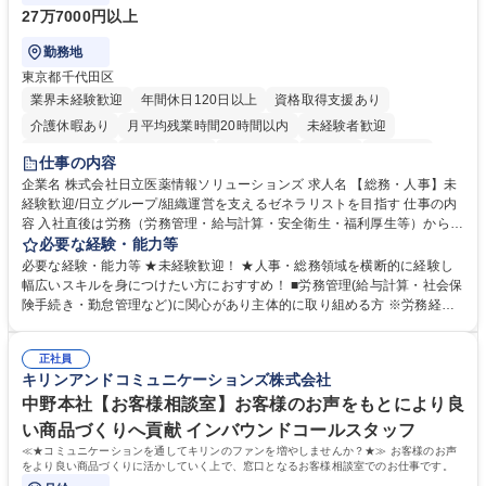
27万7000円以上
勤務地
東京都千代田区
業界未経験歓迎
年間休日120日以上
資格取得支援あり
介護休暇あり
月平均残業時間20時間以内
未経験者歓迎
住宅手当あり
時短勤務あり
退職金あり
在宅OK
賞与あり
仕事の内容
育休あり
完全週休2日制
交通費支給
土日祝休み
寮・社宅あり
企業名 株式会社日立医薬情報ソリューションズ 求人名 【総務・人事】未
経験歓迎/日立グループ/組織運営を支えるゼネラリストを目指す 仕事の内
容 入社直後は労務（労務管理・給与計算・安全衛生・福利厚生等）からお
任せいたします。将来は総務・採用・教育業務へ守備範囲を広げ、組織運
必要な経験・能力等
営を支えるゼネラリストをめざせます。 ・初期業務：労働時間管理、給与
必要な経験・能力等 ★未経験歓迎！ ★人事・総務領域を横断的に経験し
計算、社会保険対応、福利厚生管理、安全衛生、健康経営推進等をお任せ
幅広いスキルを身につけたい方におすすめ！ ■労務管理(給与計算・社会保
します。ご経験に応じて、休職者管理など、幅広く経験を積んでいただき
険手続き・勤怠管理など)に関心があり主体的に取り組める方 ※労務経験
ます。 ・将来的な広がり：総務・採用・教育・税務対応・経営企画等。
者は早期にご活躍いただけます。 ■チームで仕事を推進できる方■将来は
★メンバーがマンツーマンで丁寧に教えるため、ご経験が浅くても安心！
マネジメント職として活躍したい 【尚可】■人事、労務、採用、教育業務
幅広く経験を積みたい意欲がある方に最適な環境です。 募集職種 【総
正社員
のご経験 ■労務管理（給与計算・社会保険手続き・勤怠管理など）の経験
キリンアンドコミュニケーションズ株式会社
務・人事】未経験歓迎/日立グループ/組織運営を支えるゼネラリストを目
■衛生管理者の資格をお持ちの方 学歴・資格 学歴：大学院 大学 高専 短大
指す
専修学校 高校 語学力： 資格：
中野本社【お客様相談室】お客様のお声をもとにより良
い商品づくりへ貢献 インバウンドコールスタッフ
≪★コミュニケーションを通してキリンのファンを増やしませんか？★≫ お客様のお声
をより良い商品づくりに活かしていく上で、窓口となるお客様相談室でのお仕事です。