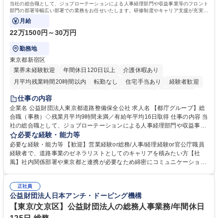
当社の総合職として、ジョブローテーションによる人事経理部門や収益事業等のフロント
部門の部署等幅広い部署での業務をお任せいたします。研修制度やキャリア支援が充実し
ております！ ※下記業務詳細
月給
22万1500円～30万円
勤務地
東京都新宿区
業界未経験歓迎
年間休日120日以上
介護休暇あり
月平均残業時間20時間以内
転勤なし
住宅手当あり
経験者歓迎
研修あり
退職金あり
賞与あり
完全週休2日制
交通費支給
仕事の内容
駅近5分以内
資格取得手当あり
食事補助あり
企業名 公益財団法人東京都道路整備保全公社 求人名 【都庁グループ】総
合職（事務）◇残業月平均9時間未満／有給年平均16日取得 仕事の内容 当
社の総合職として、ジョブローテーションによる人事経理部門や収益事業
等のフロント部門の部署等幅広い部署での業務をお任せいたします。研修
必要な経験・能力等
制度やキャリア支援が充実しております！ ※下記業務詳細 【業務詳細】■
必要な経験・能力等 【歓迎】営業経験or総務/人事/経理経験or官公庁職員
管理部門：広報、人事、経理など当公社の運営に係る管理業務 ■収益部
経験者で、道路事業のゼネラリストとしてのキャリアを積みたい方【社
門：駐車場の新規開拓、管理運営、新宿駅西口広場の「イベントコーナ
風】社内関係部署や東京都と連携が必要なため綿密にコミュニケーション
ー」などの管理運営 ■道路部門：整備の急がれる骨格幹線道路や木造住宅
を図っています。 【業務の魅力】■幅広く携われる：総合職（事務）で
密集地域の特定整備路線の用地取得、道路に関する普及啓発事業、都内の
は、駐車場の管理運営や道路用地の取得、公益財団法人の中枢を担う管理
道路施設や道路工事現場の見学ツアー事業 ※入社後は上記いずれかの部門
正社員
部門など多岐に渡る業務を経験できます。 ■様々なプロジェクト：駐車場
公益財団法人日本アンチ・ドーピング機構
へ配属。※業務内容変更の範囲：会社の定める業務 募集職種 【都庁グル
事業の他、新宿駅西口広場内に設置された照明を兼ねた広告「ブライトサ
ープ】総合職（事務）◇残業月平均9時間未満／有給年平均16日取得
イン」の管理運営を行うなど、事業収益を生み出す活動を積極的に行って
【東京/文京区】公益財団法人の総務人事業務/年間休日
います。 学歴・資格 学歴：大学院 大学 高専 短大 専修学校 高校 語学力：