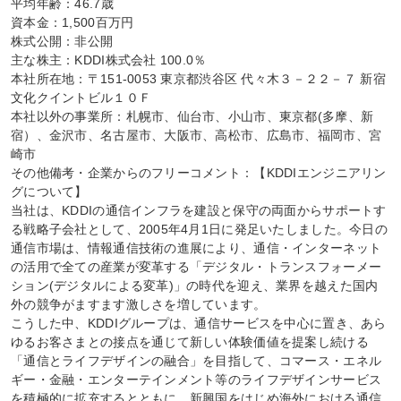
平均年齢：46.7歳

資本金：1,500百万円

株式公開：非公開

主な株主：KDDI株式会社 100.0％

本社所在地：〒151-0053 東京都渋谷区 代々木３－２２－７ 新宿
文化クイントビル１０Ｆ

本社以外の事業所：札幌市、仙台市、小山市、東京都(多摩、新
宿）、金沢市、名古屋市、大阪市、高松市、広島市、福岡市、宮
崎市

その他備考・企業からのフリーコメント：【KDDIエンジニアリン
グについて】

当社は、KDDIの通信インフラを建設と保守の両面からサポートす
る戦略子会社として、2005年4月1日に発足いたしました。今日の
通信市場は、情報通信技術の進展により、通信・インターネット
の活用で全ての産業が変革する「デジタル・トランスフォーメー
ション(デジタルによる変革)」の時代を迎え、業界を越えた国内
外の競争がますます激しさを増しています。

こうした中、KDDIグループは、通信サービスを中心に置き、あら
ゆるお客さまとの接点を通じて新しい体験価値を提案し続ける
「通信とライフデザインの融合」を目指して、コマース・エネル
ギー・金融・エンターテインメント等のライフデザインサービス
を積極的に拡充するとともに、新興国をはじめ海外における通信