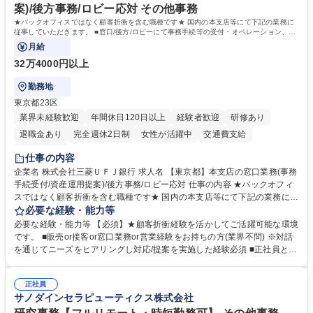
案)/後方事務/ロビー応対 その他事務
★バックオフィスではなく顧客折衝を含む職種です★ 国内の本支店等にて下記の業務に
従事していただきます。 ■窓口/後方/ロビーにて事務手続等の受付・オペレーション、お
客様対応
月給
32万4000円以上
勤務地
東京都23区
業界未経験歓迎
年間休日120日以上
経験者歓迎
研修あり
退職金あり
完全週休2日制
女性が活躍中
交通費支給
土日祝休み
仕事の内容
企業名 株式会社三菱ＵＦＪ銀行 求人名 【東京都】本支店の窓口業務(事務
手続受付/資産運用提案)/後方事務/ロビー応対 仕事の内容 ★バックオフィ
スではなく顧客折衝を含む職種です★ 国内の本支店等にて下記の業務に従
事していただきます。 ■窓口/後方/ロビーにて事務手続等の受付・オペレ
必要な経験・能力等
ーション、お客様対応 ■窓口にて、ご来店された個人のお客様に対して金
必要な経験・能力等 【必須】★顧客折衝経験を活かしてご活躍可能な環境
融商品のご提案 ■効率的な事務運用の検討・構築等 ≪業務紹介：ご応募前
です。 ■販売or接客or窓口業務or営業経験をお持ちの方(業界不問) ※対話
に必ずご覧ください≫ ※記事 https://www.mysite.bk.mufg.jp/career/circle/
を通じてニーズをヒアリングし対応/提案を実施した経験必須 ■正社員とし
article17/ ※動画 https://youtu.be/H-S7HaJqqbg 募集職種 【東京都】本支
ての就業経験1年以上 【歓迎】■金融業界での就業経験■銀行での預金為替
店の窓口業務(事務手続受付/資産運用提案)/後方事務/ロビー応対
事務経験 ■金融商品の提案・販売経験 ≪魅力≫研修やOJT環境が整ってい
正社員
るので安心して入行いただけます。 幅広いキャリアの選択肢があり、公募
サノダインセラピューティクス株式会社
や社内副業等を活用し、 一人ひとりが挑戦できるカルチャーが浸透してい
ます。 学歴・資格 学歴：大学院 大学 高専 短大 専修学校 高校 語学力：