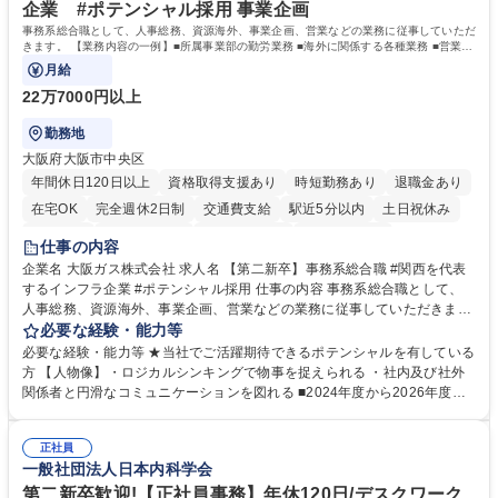
企業 #ポテンシャル採用 事業企画
事務系総合職として、人事総務、資源海外、事業企画、営業などの業務に従事していただ
きます。 【業務内容の一例】■所属事業部の勤労業務 ■海外に関係する各種業務 ■営業部
門の企画スタッフ、ルート営業
月給
22万7000円以上
勤務地
大阪府大阪市中央区
年間休日120日以上
資格取得支援あり
時短勤務あり
退職金あり
在宅OK
完全週休2日制
交通費支給
駅近5分以内
土日祝休み
服装自由
第二新卒歓迎
寮・社宅あり
食事補助あり
仕事の内容
企業名 大阪ガス株式会社 求人名 【第二新卒】事務系総合職 #関西を代表
するインフラ企業 #ポテンシャル採用 仕事の内容 事務系総合職として、
人事総務、資源海外、事業企画、営業などの業務に従事していただきま
す。 【業務内容の一例】■所属事業部の勤労業務 ■海外に関係する各種業
必要な経験・能力等
務 ■営業部門の企画スタッフ、ルート営業 【キャリアパス】入社後の配属
必要な経験・能力等 ★当社でご活躍期待できるポテンシャルを有している
ポジションで一定期間ご活躍頂いた後、本人の適性及び将来のキャリアを
方 【人物像】・ロジカルシンキングで物事を捉えられる ・社内及び社外
鑑みてジョブローテーションを行います。 【育成】OJTでの現場育成や研
関係者と円滑なコミュニケーションを図れる ■2024年度から2026年度ま
修カリキュラムを通じて、Daigasグループの業務で必要となる知識につい
での3ヵ年を対象とする「Daigasグループ中期経営計画2026」を策定しま
て学んでいただきます。 募集職種 【第二新卒】事務系総合職 #関西を代
した。https://www.osakagas.co.jp/company/press/pr2024/1777576_564
表するインフラ企業 #ポテンシャル採用
正社員
72.html ■エネルギーセキュリティの不安定化や気候変動による自然災害の
一般社団法人日本内科学会
甚大化など、これまで以上に社会課題解決の重要性が高まっています。
「未来の日常」の創造に向けて持続可能な社会の実現に貢献してまいりま
第二新卒歓迎!【正社員事務】年休120日/デスクワーク