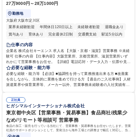
27万9000円～28万1000円
勤務地
大阪府大阪市淀川区
業界未経験歓迎
年間休日120日以上
未経験者歓迎
退職金あり
賞与あり
育休あり
完全週休2日制
交通費支給
駅近5分以内
土日祝休み
仕事の内容
企業名 株式会社キーエンス 求人名 【大阪・京都・滋賀】営業事務 ※未経
験可 仕事の内容 【仕事内容】大阪営業所、京都営業所、滋賀営業所いず
れかにて営業事務をお任せ。 【詳細】電話応対・データ入力・伝票や見積
の作成・カタログ送付・来客対応・営業所内で発生する事務業務や業務改
必要な経験・能力等
善をお任せ。 【教育制度】ご入社後、育成担当とペアになりながらOJTに
必要な経験・能力等 【必須】■協調性を持って業務推進出来る方 ■改善案
て業務を覚えていただくことが可能です。業務システムがきちんと構築さ
を出しながら、主体的に業務を進めて行ける方 【過去のご入社事例】人材
れているため、スムーズに仕事に慣れることができる環境です。また、
派遣業界や保育業界等、メーカー以外、営業事務未経験者の入社実績有
「チームで成果を出す文化」があり、良いやり方を積極的に共有しながら
【当社の事務職について】単なる事務ではなく主体性を発揮したサポート
常に改善を目指す風土のため、安心して業務に取り組んでいただけます。
により、キーエンスの付加価値向上に貢献します。ベースの定型業務に加
募集職種 【大阪・京都・滋賀】営業事務 ※未経験可
正社員
えて、お客様や社員の状況に合わせ、能動的なサポート、改善の動きも期
ヒガシマルインターナショナル株式会社
待され。組織を支えるスペシャリストとして、チームに貢献し、結果的に
社員から頼られる存在になることができます。平均19:30の退勤以降の業
東京都中央区【営業事務・貿易事務】食品商社/残業少
務の持ち帰りも禁止されており、メリハリのある働き方となります。 学
なめ/リモート等相談可 営業事務
歴・資格 学歴：大学院 大学 高専 短大 語学力： 資格：
食品の加工・販売を行っている当社にて、営業事務・貿易事務をお任せいたします。営業
社員のサポートポジションとして、受発注から海外工場との調整まで幅広く対応し、当社
事業の根幹を支えていただきます。
年俸