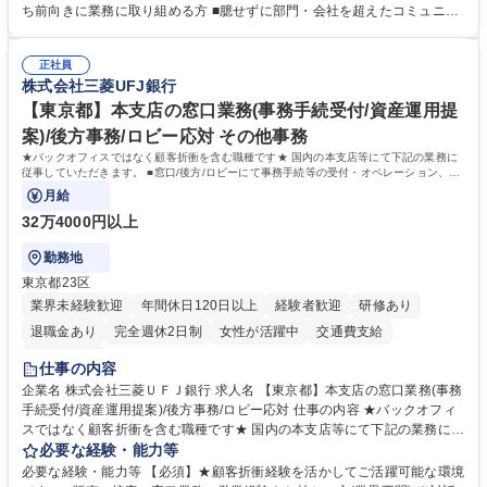
投資計画等の策定 ■社内の重要会議の運営 ■その他総務人事業務全般 【入
ち前向きに業務に取り組める方 ■臆せずに部門・会社を超えたコミュニケ
社後】入社後は採用や育成をメインに担当し将来的には経営根幹に関わる
ーションの取れる方 ■自分で考えて行動のできる方 ■第二の創業期を迎え
総務人事業務全般へ幅広く従事していただきます。 募集職種 【豊中市/総
る当社で組織の次代を担うネクスト人材として長期的に成長したい方 ■周
務人事】経験者歓迎！/阪急阪神HDグループ/年休124日
正社員
囲のメンバーと協調しつつ主体性を持って能動的に業務を推進できる方 学
株式会社三菱UFJ銀行
歴・資格 学歴：大学院 大学 高専 短大 専修学校 高校 語学力： 資格：
【東京都】本支店の窓口業務(事務手続受付/資産運用提
案)/後方事務/ロビー応対 その他事務
★バックオフィスではなく顧客折衝を含む職種です★ 国内の本支店等にて下記の業務に
従事していただきます。 ■窓口/後方/ロビーにて事務手続等の受付・オペレーション、お
客様対応
月給
32万4000円以上
勤務地
東京都23区
業界未経験歓迎
年間休日120日以上
経験者歓迎
研修あり
退職金あり
完全週休2日制
女性が活躍中
交通費支給
土日祝休み
仕事の内容
企業名 株式会社三菱ＵＦＪ銀行 求人名 【東京都】本支店の窓口業務(事務
手続受付/資産運用提案)/後方事務/ロビー応対 仕事の内容 ★バックオフィ
スではなく顧客折衝を含む職種です★ 国内の本支店等にて下記の業務に従
事していただきます。 ■窓口/後方/ロビーにて事務手続等の受付・オペレ
必要な経験・能力等
ーション、お客様対応 ■窓口にて、ご来店された個人のお客様に対して金
必要な経験・能力等 【必須】★顧客折衝経験を活かしてご活躍可能な環境