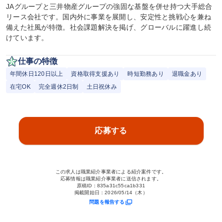
JAグループと三井物産グループの強固な基盤を併せ持つ大手総合
リース会社です。国内外に事業を展開し、安定性と挑戦心を兼ね
備えた社風が特徴。社会課題解決を掲げ、グローバルに躍進し続
けています。
仕事の特徴
年間休日120日以上
資格取得支援あり
時短勤務あり
退職金あり
在宅OK
完全週休2日制
土日祝休み
応募する
この求人は職業紹介事業者による紹介案件です。
応募情報は職業紹介事業者に送信されます。
原稿ID：
835a31c55ca1b331
掲載開始日：
2026/05/14（木）
問題を報告する