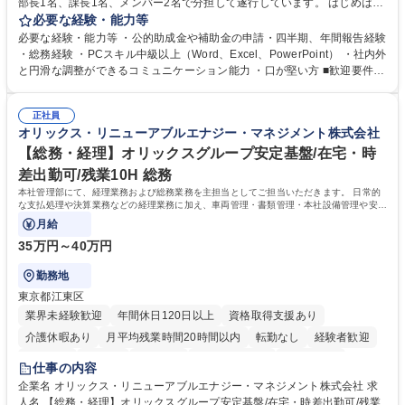
部長1名、課長1名、メンバー2名で分担して遂行しています。 はじめは担
当者として業務を覚えていただき、ゆくゆくはリーダーやマネージャーポ
必要な経験・能力等
ジションとして活躍いただくことを期待しています。 【総務・人事グルー
必要な経験・能力等 ・公的助成金や補助金の申請・四半期、年間報告経験
プの業務内容】 ・人事制度関連 ・採用活動 ・教育研修の企画、実行 ・勤
・総務経験 ・PCスキル中級以上（Word、Excel、PowerPoint） ・社内外
怠管理 ・官公庁への各種提出 ・法定の会議運営（評議員会、理事会） ・
と円滑な調整ができるコミュニケーション能力 ・口が堅い方 ■歓迎要件
コンプライアンス ・内部規程やルールの管理、整備、文書管理 ・契約関
・採用業務経験 ・英語に抵抗がない方 ・営業経験 学歴・資格 学歴：大学
連 ・衛生管理 ・防災関連・公的助成金の管理・オフィス、ファシリティ
院 大学 高専 短大 専修学校 高校 語学力： 資格：
管理 ・福利厚生関連 ・職員からの問合せ、相談対応 ・その他日常の総務
正社員
オリックス・リニューアブルエナジー・マネジメント株式会社
業務全般 募集職種 【東京／文京区】公益財団法人の総務人事業務／年間
休日125日
【総務・経理】オリックスグループ安定基盤/在宅・時
差出勤可/残業10H 総務
本社管理部にて、経理業務および総務業務を主担当としてご担当いただきます。 日常的
な支払処理や決算業務などの経理業務に加え、車両管理・書類管理・本社設備管理や安全
対策など幅広い総務業務もお任せします。
月給
35万円～40万円
勤務地
東京都江東区
業界未経験歓迎
年間休日120日以上
資格取得支援あり
介護休暇あり
月平均残業時間20時間以内
転勤なし
経験者歓迎
研修あり
在宅OK
賞与あり
完全週休2日制
交通費支給
仕事の内容
駅近5分以内
資格取得手当あり
土日祝休み
企業名 オリックス・リニューアブルエナジー・マネジメント株式会社 求
人名 【総務・経理】オリックスグループ安定基盤/在宅・時差出勤可/残業