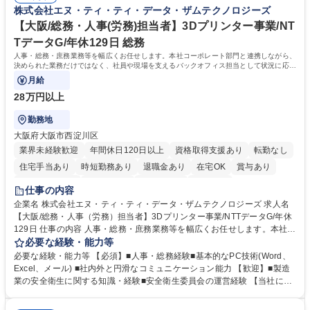
得出来ております！ 【魅力】■フレックス制度、未経験からでも下限年収
株式会社エヌ・ティ・ティ・データ・ザムテクノロジーズ
を一律支給！ ■管理業務主任者資格取得後には50,000円/月の手当あり！
学歴・資格 学歴：大学院 大学 高専 短大 専修学校 高校 語学力： 資格：第
【大阪/総務・人事(労務)担当者】3Dプリンター事業/NT
一種運転免許普通自動車
TデータG/年休129日 総務
人事・総務・庶務業務等を幅広くお任せします。本社コーポレート部門と連携しながら、
決められた業務だけではなく、社員や現場を支えるバックオフィス担当として状況に応じ
て柔軟に対応いただくことを期待します。
月給
28万円以上
勤務地
大阪府大阪市西淀川区
業界未経験歓迎
年間休日120日以上
資格取得支援あり
転勤なし
住宅手当あり
時短勤務あり
退職金あり
在宅OK
賞与あり
完全週休2日制
交通費支給
土日祝休み
服装自由
仕事の内容
企業名 株式会社エヌ・ティ・ティ・データ・ザムテクノロジーズ 求人名
【大阪/総務・人事（労務）担当者】3Dプリンター事業/NTTデータG/年休
129日 仕事の内容 人事・総務・庶務業務等を幅広くお任せします。本社コ
ーポレート部門と連携しながら、決められた業務だけではなく、社員や現
必要な経験・能力等
場を支えるバックオフィス担当として状況に応じて柔軟に対応いただくこ
必要な経験・能力等 【必須】■人事・総務経験■基本的なPC技術(Word、
とを期待します。 【詳細】■入退社手続き、社員情報管理■入社時オリエ
Excel、メール) ■社内外と円滑なコミュニケーション能力 【歓迎】■製造
ンテーションの実施■勤怠・各種申請内容の確認■採用業務のサポート■来
業の安全衛生に関する知識・経験■安全衛生委員会の運営経験 【当社につ
客・電話対応 ■郵便物の受領・発送・管理■オフィス設備・備品管理■建
いて】 ◎設立したばかりの会社であり、一緒に企業を立ち上げ・拡大しよ
物・設備修繕の手配及び業者対応■押印・契約書管理等の庶務業務■安全衛
うという意欲のある方を求めています。 ◎経営に近い立場で幅広くキャリ