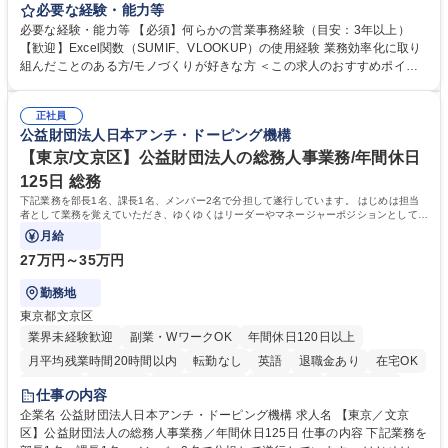
を行う当社にて、営業事務をお任せします。メーカー商社機能を有する当
必要な経験・能力等
社にて、ご経験を活かしていただきます。 ・営業サポート（見積回答・資
必要な経験・能力等 【必須】何らかの営業事務経験（目安：3年以上）
料作成・納期回答） ・お客様対応（電話・メール） ・システム入力（各
【歓迎】Excel関数（SUMIF、VLOOKUP）の使用経験 業務効率化に取り
帳票入力発行・売上仕入計上） ・受発注対応（在庫管理・出入荷対応）
組んだことのある方/モノづくりが好きな方 ＜この求人のおすすめポイン
・製造部門への指示書発行、製造納期調整 ・仕入先・客先・社内との納期
ト＞ 【1】土日祝日休みの年休125日だからご家族との時間も確保できま
調整・納期回答 募集職種 【大阪/営業事務】経験者採用/受発注サポート/年
す！ 【2】生産性を意識した働き方で残業も少ないからプライベート充実
休125日/服装自由/産休育休◎
正社員
◎ 【3】産休育休取得実績があるからライフイベントも安心してお迎え可
公益財団法人日本アンチ・ドーピング機構
能 【4】役員（女性）が従業員の働きやすさを第一に考えており、ストレ
スフリーな環境でお仕事が可能！従業員満足度も高く末永く就業が可能 学
【東京/文京区】公益財団法人の総務人事業務/年間休日
歴・資格 学歴：大学院 大学 高専 短大 専修学校 高校 語学力： 資格：
125日 総務
下記業務を部長1名、課長1名、メンバー2名で分担して遂行しています。 はじめは担当
者として業務を覚えていただき、ゆくゆくはリーダーやマネージャーポジションとして活
躍いただくことを期待しています。
月給
27万円～35万円
勤務地
東京都文京区
業界未経験歓迎
副業・WワークOK
年間休日120日以上
月平均残業時間20時間以内
転勤なし
英語
退職金あり
在宅OK
賞与あり
育休あり
完全週休2日制
交通費支給
土日祝休み
仕事の内容
食事補助あり
企業名 公益財団法人日本アンチ・ドーピング機構 求人名 【東京／文京
区】公益財団法人の総務人事業務／年間休日125日 仕事の内容 下記業務を