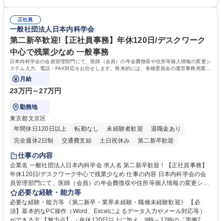
体的には】電話応対、メール、お手紙対応、ご指摘品調査報告書作成、有
のOJTを中心に実施し、電話対応に慣れた段階でメール・手紙のOJTを実
人チャットボット対応など。 【1日の対応件数】■電話：月間一人当たり
施する予定です。独り立ち以降もしっかりフォローする体制を整えていま
平均100件前後■メール・手紙：同上40件前後 募集職種 中野本社【お客様
正社員
すのでご安心ください。 【当社について】キリングループの広報機能を担
一般社団法人日本内科学会
相談室】お客様のお声をもとにより良い商品づくりへ貢献
う会社として、お客様との出会いを大切にし、磨き上げたホスピタリティ
を込めてコミュニケーションをとりながら広報関連業務を行っておりま
第二新卒歓迎!【正社員事務】年休120日/デスクワーク
す。 学歴・資格 学歴：大学院 大学 高専 短大 専修学校 高校 語学力： 資
中心で残業少なめ 一般事務
格：
日本内科学会の会員管理部門にて、医師（会員）の年会費徴収や住所等個人情報の変更シ
ステム入力、電話・FAX対応をお任せします。将来的には、各種委員会の運営事務局業務
などにも幅広く携わっていただきます。
月給
23万円～27万円
勤務地
東京都文京区
年間休日120日以上
転勤なし
未経験者歓迎
退職金あり
完全週休2日制
交通費支給
土日祝休み
第二新卒歓迎
仕事の内容
企業名 一般社団法人日本内科学会 求人名 第二新卒歓迎！【正社員事務】
年休120日/デスクワーク中心で残業少なめ 仕事の内容 日本内科学会の会
員管理部門にて、医師（会員）の年会費徴収や住所等個人情報の変更シス
テム入力、電話・FAX対応をお任せします。将来的には、各種委員会の運
必要な経験・能力等
営事務局業務などにも幅広く携わっていただきます。 【会員管理・データ
必要な経験・能力等 《第二新卒・業界未経験・職種未経験歓迎》 【必
入力業務】 ・医師（会員）の住所変更、個人情報のシステム登録・更新
須】基本的なPC操作（Word、Excelによるデータ入力やメール対応等）
・年会費の徴収管理や入金データの照合確認 【問い合わせ対応】 ・会員
ができる方 【魅力点】 ・年休120日以上に加え、9時～17時の「実働7時