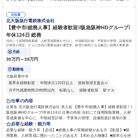
（医師）からの電話、FAX、ネット申請に伴う相談受付 ・複雑な案件のへ
間勤務」で残業も少なくワークライフバランスは抜群です。 【将来的な業
のエスカレーション・連携対応 募集職種 第二新卒歓迎！【正社員事務】
務（各種委員会運営）】 ・学会内における各種委員会のスケジュール調
年休120日/デスクワーク中心で残業少なめ
正社員
整、資料作成、当日の運営サポート 学歴・資格 学歴：大学院 大学 語学
北大阪急行電鉄株式会社
力： 資格：
【豊中市/総務人事】経験者歓迎!/阪急阪神HDグループ/
年休124日 総務
当社にて採用関係業務、人材育成業務を中心に、中期経営計画・予算等の管理、設備投資
計画等の策定、さらに社内の重要会議の運営等、経営の根幹となる幅広い総務人事業務全
般を担当していただきます。
月給
30万円～38万円
勤務地
大阪府豊中市
業界未経験歓迎
年間休日120日以上
資格取得支援あり
月平均残業時間20時間以内
転勤なし
経験者歓迎
駅ナカ
退職金あり
完全週休2日制
交通費支給
駅近5分以内
仕事の内容
土日祝休み
服装自由
昼食補助あり
食事補助あり
企業名 北大阪急行電鉄株式会社 求人名 【豊中市/総務人事】経験者歓迎！/
阪急阪神HDグループ/年休124日 仕事の内容 当社にて採用関係業務、人材
育成業務を中心に、中期経営計画・予算等の管理、設備投資計画等の策
定、さらに社内の重要会議の運営等、経営の根幹となる幅広い総務人事業
必要な経験・能力等
務全般を担当していただきます。 【主な業務内容】 ■採用関係業務および
必要な経験・能力等 【必須】■総務人事の実務経験がある方 【歓迎】■採
人材育成(社員研修)業務の推進 ■中期経営計画および予算等の管理 ■設備
用業務、人材育成に携わったことのある方 【求める人物像】 ■探求心を持