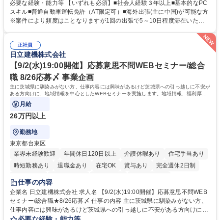
わいい』を届けるやりがいのあるポジションです。 有名ブランドやキャラ
必要な経験・能力等 【いずれも必須】■社会人経験３年以上■基本的なPC
クターライセンスを活用した商品の企画・開発・販売を行っています。企
スキル■普通自動車運転免許（AT限定可）■海外出張(主に中国)が可能な方
画段階から納品まで、商品の製造に関わる全てのプロセスにおいて、生産
※案件により頻度はことなりますが1回の出張で5～10日程度滞在いただ
管理及び品質管理を担当。仕様書の作成、生産スケジュールの組立て、工
く予定です。 【歓迎】■英語もしくは中国語に抵抗のない方■雑貨品など
場へ見積依頼・価格交渉、サンプルの品質確認や検査の手配、ライセンス
の生産管理業務の経験 ≪求める人物像≫ ・製品の検品業務などあるた
元様とのやり取り、輸入関連の書類の管理、国内倉庫での品質チェック、
正社員
め、『コツコツと実直に取り組める方』 ・工場やライセンス元を含む社内
日立建機株式会社
工場開拓などがございます。 募集職種 【生産管理】キャラクターバック
外関係者と友好なコミュニケーションが取れる方 ※折衝は営業担当がメイ
や雑貨の生産・品質管理/年休125日/転勤無
ンで行います。 学歴・資格 学歴：大学院 大学 高専 短大 専修学校 高校 語
【9/2(水)19:00開催】応募意思不問WEBセミナー/総合
学力： 資格：
職 8/26応募〆 事業企画
主に茨城県に馴染みがない方、仕事内容には興味があるけど茨城県への引っ越しに不安が
ある方向けに、地域情報を中心としたWEBセミナーを実施します。地域情報、福利厚生
情報等をお伝えします。
月給
26万円以上
勤務地
東京都台東区
業界未経験歓迎
年間休日120日以上
介護休暇あり
住宅手当あり
時短勤務あり
退職金あり
在宅OK
賞与あり
完全週休2日制
交通費支給
駅近5分以内
土日祝休み
食事補助あり
仕事の内容
企業名 日立建機株式会社 求人名 【9/2(水)19:00開催】応募意思不問WEB
セミナー/総合職★8/26応募〆 仕事の内容 主に茨城県に馴染みがない方、
仕事内容には興味があるけど茨城県への引っ越しに不安がある方向けに、
地域情報を中心としたWEBセミナーを実施します。地域情報、福利厚生情
必要な経験・能力等