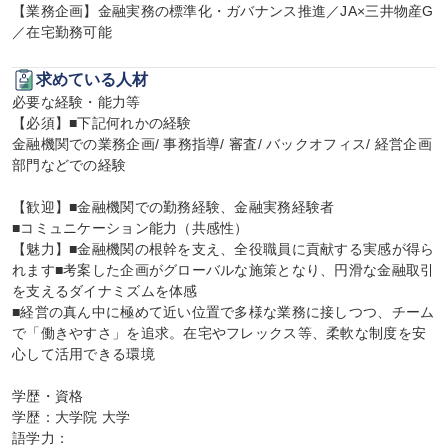
【業務企画】金融実務の標準化・ガバナンス推進／JA×三井物産G
／在宅勤務可能
求めている人材
必要な経験・能力等

【必須】■下記何れかの経験

金融機関での業務企画/ 事務指導/ 審査/ バックオフィス/ 経営企画 
部門などでの経験

【歓迎】■金融機関での勤務経験、金融実務経験者

■コミュニケーション能力（共感性）

【魅力】■金融機関の根幹を支え、全役職員に貢献する実感が得ら
れます■考案した企画がグローバルな施策となり、円滑な金融取引
を支えるダイナミズムを体感

■経営の真ん中に極めて近い位置で多様な業務に接しつつ、チーム
で「働きやすさ」を追求。在宅やフレックス等、柔軟な制度を安
心して活用できる環境

学歴・資格

学歴：大学院 大学

語学力：
