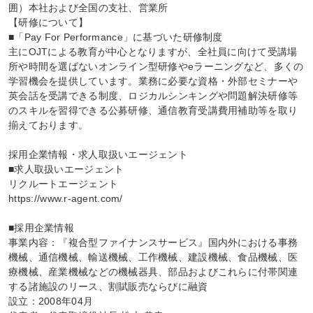
囲）本社および全国の支社、営業所

【研修について】

■「Pay For Performance」に基づいた研修制度

主にOJTによる教育が中心となりますが、全社員に向けて受講場
所や時間を選ばないオンライン型研修やeラーニングなど、多くの
学習機会を提供しています。業務に必要な資格・外部セミナーや
英会話を受講できる制度、ロジカルシンキングや問題解決研修等
のスキルを習得できる公募研修、通信教育受講費用補助等を取り
揃えております。

採用企業情報・求人取扱いエージェント

■求人取扱いエージェント

リクルートエージェント

https://www.r-agent.com/

■採用企業情報

事業内容：『複合型ファイナンスサービス』国内外における事務
機械、通信機械、輸送機械、工作機械、建設機械、食品機械、医
療機械、産業機械などの機械器具、部品およびこれらに付帯関連
する諸施設のリース、割賦販売ならびに融資

設立：2008年04月
