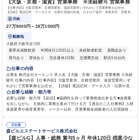
【大阪・京都・滋賀】営業事務 ※未経験可 営業事務
【仕事内容】大阪営業所、京都営業所、滋賀営業所いずれかにて営業事務をお任せ。
【詳細】電話応対・データ入力・伝票や見積の作成・カタログ送付・来客対応・営業所内
で発生する事務業務や業務改善をお任せ。
月給
27万9000円～28万1000円
勤務地
大阪府大阪市淀川区
業界未経験歓迎
年間休日120日以上
未経験者歓迎
退職金あり
賞与あり
育休あり
完全週休2日制
交通費支給
駅近5分以内
土日祝休み
仕事の内容
企業名 株式会社キーエンス 求人名 【大阪・京都・滋賀】営業事務 ※未経
験可 仕事の内容 【仕事内容】大阪営業所、京都営業所、滋賀営業所いず
れかにて営業事務をお任せ。 【詳細】電話応対・データ入力・伝票や見積
の作成・カタログ送付・来客対応・営業所内で発生する事務業務や業務改
必要な経験・能力等
善をお任せ。 【教育制度】ご入社後、育成担当とペアになりながらOJTに
必要な経験・能力等 【必須】■協調性を持って業務推進出来る方 ■改善案
て業務を覚えていただくことが可能です。業務システムがきちんと構築さ
を出しながら、主体的に業務を進めて行ける方 【過去のご入社事例】人材
れているため、スムーズに仕事に慣れることができる環境です。また、
派遣業界や保育業界等、メーカー以外、営業事務未経験者の入社実績有
「チームで成果を出す文化」があり、良いやり方を積極的に共有しながら
【当社の事務職について】単なる事務ではなく主体性を発揮したサポート
常に改善を目指す風土のため、安心して業務に取り組んでいただけます。
により、キーエンスの付加価値向上に貢献します。ベースの定型業務に加
募集職種 【大阪・京都・滋賀】営業事務 ※未経験可
正社員
えて、お客様や社員の状況に合わせ、能動的なサポート、改善の動きも期
森ビルエステートサービス株式会社
待され。組織を支えるスペシャリストとして、チームに貢献し、結果的に
社員から頼られる存在になることができます。平均19:30の退勤以降の業
【森ビルG】人事・総務 賞与5ヶ月 年休120日 残業少な