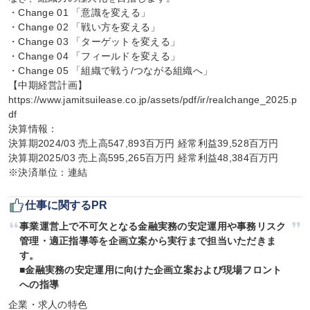
・Change 01 「意識を変える」

・Change 02 「戦い方を変える」

・Change 03 「ターゲットを変える」

・Change 04 「フィールドを変える」

・Change 05 「組織で戦う/つながる組織へ」

【中期経営計画】
https://www.jamitsuilease.co.jp/assets/pdf/ir/realchange_2025.p
df

決算情報：

決算期2024/03 売上高547,893百万円 経常利益39,528百万円

決算期2025/03 売上高595,265百万円 経常利益48,384百万円

※決済単位：連結
仕事に関するPR
事業運営上で不可欠となる金融実務の安定運用や事務リスク
管理・適正指導等を企画立案から実行まで担当いただきま
す。

■金融実務の安定運用に向けた企画立案および現場フロント
への指導
企業・求人の特色
