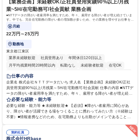
リモート可
ち長期活躍できる環境です。 「これまでの幅広い経験を活かし、長期的な
【業務企画】未経験OK/正社員登用実績90%以上/月残
キャリアを築きたい」という前向きな意欲と挑戦を全力で応援します。 学
業~5H/在宅勤務可/社会貢献 業務企画
歴・資格 学歴：大学院 大学 高専 短大 専修学校 高校 語学力： 資格：日商
■NTTデータの障がい者雇用率を満たすため、年々、雇用する障がい者が増え続けていま
簿記検定1級 日商簿記検定2級 日商簿記検定3級
す。中でも、完全在宅勤務の障がい者の増加数が多いため、その業務を増やすお仕事を担
っていただきます。
月給
22万円～25万円
勤務地
東京都江東区
業界未経験歓迎
社員登用あり
年間休日120日以上
月平均残業時間20時間以内
転勤なし
未経験者歓迎
在宅OK
育休あり
完全週休2日制
交通費支給
駅近5分以内
土日祝休み
仕事の内容
企業名 株式会社ＮＴＴデータだいち 求人名 【業務企画】未経験OK/正社
員登用実績90%以上/月残業～5H/在宅勤務可/社会貢献 仕事の内容 ■NTTデ
ータの障がい者雇用率を満たすため、年々、雇用する障がい者が増え続け
ています。中でも、完全在宅勤務の障がい者の増加数が多いため、その業
必要な経験・能力等
務を増やすお仕事を担っていただきます。 【詳細】■既存業務の拡大およ
必要な経験・能力等 ★未経験歓迎★ 【必須】■障がい者雇用に関心があ
び運用のサポート(オペレーション業務:申請書の作成代行等) ■新規事業・
り、障がい者が活躍できる場をつくることに携わってみたい方（※経験は
サービスの企画立案および推進 障がい者の方にどんな仕事があると良いか
不要）■情報連携などのため、在宅勤務よりも出勤がメインであることに
考えてみてほしいと募集しているので、意見を吸い上げ実現に向けて企画
理解いただける方 【魅力・やりがい】自身の企画が障がい者の新たな雇用
します。 ■在宅勤務の障がい者社員とのコミュニケーションを通じた適性
や活躍の場を生む、唯一無二の社会貢献性を実感できます。 【正社員登
やスキルの把握 ■AI活用業務など、既存領域を超えた案件の開拓 ■NTTデ
契約社員
用】正社員登用を前提としておりますので、最短で1.5年～2年で正社員へ
株式会社HRbase
ータグループの会社へ提案活動 募集職種 【業務企画】未経験OK/正社員登
の雇用切り替えとなります。過去の正社員登用率は90％です。 将来的に