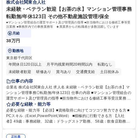
株式会社関東合人社
与/社保の業務設計・標準化担当ポジション
を実行する機会もあり、実務と改善の両面でスキルを発揮できる環境で
す。 学歴・資格 学歴：大学院 大学 高専 短大 専修学校 高校 語学力： 資
未経験・ベテラン歓迎【お茶の水】マンション管理事務
格：
転勤無/年休123日 その他不動産施設管理/保全
■マンション管理組合の運営サポート及び管理員の指導 ■担当物件における修繕工事等受
注業務 ■事務所内での事務業務等 ★異業界からの転職者が多数活躍しています
月給
38万円
勤務地
東京都千代田区
年間休日120日以上
月平均残業時間20時間以内
転勤なし
未経験者歓迎
研修あり
賞与あり
交通費支給
土日祝休み
仕事の内容
企業名 株式会社関東合人社 求人名 未経験・ベテラン歓迎【お茶の水】マ
ンション管理事務◎転勤無/年休123日 仕事の内容 ■マンション管理組合の
運営サポート及び管理員の指導 ■担当物件における修繕工事等受注業務 ■
事務所内での事務業務等 ★異業界からの転職者が多数活躍しています
必要な経験・能力等
【年収補足】532万円 ＋別途インセンティヴで平均約100万円/年（昨年度
必要な経験・能力等 【必須】■資格取得に向けてコツコツ努力できる方 ■
実績） ＋管理業務主任者資格手当50,000円/月 ★親会社である株式会社合
PCスキル（Excel,PowerPoint,Word） ■積極的に行動できる方 【入社
人社計画研究所社のグループ会社として、質の高いサービスと適性価格を
者】49歳：事務経験、32歳：ドラッグストア勤務、 58歳：飲食店勤務
武器に約20年受託戸数増加中です。https://www.gojin.co.jp/abt/abt_3.html
等：中途採用の9割が未経験者！ 【資格取得支援】■メンター制度■社内模
募集職種 未経験・ベテラン歓迎【お茶の水】マンション管理事務◎転勤
試や研修制度など充実！ ＊未資格者の8割以上が入社2年以内に資格を取
無/年休123日
正社員