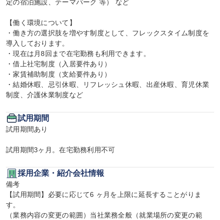
定の宿泊施設、テーマパーク 等） など

【働く環境について】

・働き方の選択肢を増やす制度として、フレックスタイム制度を
導入しております。

・現在は月8回まで在宅勤務も利用できます。

・借上社宅制度（入居要件あり）

・家賃補助制度（支給要件あり）

・結婚休暇、忌引休暇、リフレッシュ休暇、出産休暇、育児休業
制度、介護休業制度など
試用期間
試用期間あり

試用期間3ヶ月。在宅勤務利用不可
採用企業・紹介会社情報
備考

【試用期間】必要に応じて6 ヶ月を上限に延長することがりま
す。

（業務内容の変更の範囲）当社業務全般（就業場所の変更の範