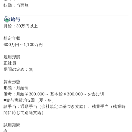
転勤：当面無
給与
月給：30万円以上

想定年収

600万円～1,100万円

雇用形態

正社員

期間の定め：無

賃金形態

形態：月給制

備考：月給￥300,000～ 基本給￥300,000～を含む/月

■賞与実績:年2回（夏・冬）

諸手当：通勤手当（会社規定に基づき支給）、残業手当（残業時
間に応じて別途支給）

試用期間

有
