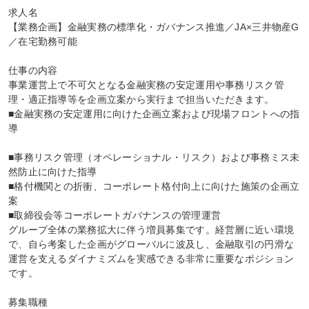
求人名

【業務企画】金融実務の標準化・ガバナンス推進／JA×三井物産G
／在宅勤務可能

仕事の内容

事業運営上で不可欠となる金融実務の安定運用や事務リスク管
理・適正指導等を企画立案から実行まで担当いただきます。

■金融実務の安定運用に向けた企画立案および現場フロントへの指
導

■事務リスク管理（オペレーショナル・リスク）および事務ミス未
然防止に向けた指導

■格付機関との折衝、コーポレート格付向上に向けた施策の企画立
案

■取締役会等コーポレートガバナンスの管理運営

グループ全体の業務拡大に伴う増員募集です。経営層に近い環境
で、自ら考案した企画がグローバルに波及し、金融取引の円滑な
運営を支えるダイナミズムを実感できる非常に重要なポジション
です。

募集職種
