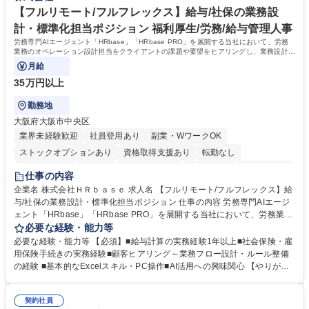
用実績90%以上/月残業～5H/在宅勤務可/社会貢献
は当社の中核となる管理職になって頂く事を期待しています。 正社員登用
【フルリモート/フルフレックス】給与/社保の業務設
に向け全力でサポートを行いますのでご安心ください。 学歴・資格 学
計・標準化担当ポジション 福利厚生/労務/給与管理人事
歴：大学院 大学 高専 短大 専修学校 高校 語学力： 資格：
労務専門AIエージェント「HRbase」「HRbase PRO」を展開する当社において、労務
業務のオペレーション設計担当をクライアントの課題や要望をヒアリングし、業務設計や
システム設定へと落とし込むポジションです。
月給
35万円以上
勤務地
大阪府大阪市中央区
業界未経験歓迎
社員登用あり
副業・WワークOK
ストックオプションあり
資格取得支援あり
転勤なし
時短勤務あり
在宅OK
完全週休2日制
交通費支給
駅近5分以内
仕事の内容
服装自由
企業名 株式会社ＨＲｂａｓｅ 求人名 【フルリモート/フルフレックス】給
与/社保の業務設計・標準化担当ポジション 仕事の内容 労務専門AIエージ
ェント「HRbase」「HRbase PRO」を展開する当社において、労務業務
のオペレーション設計担当をクライアントの課題や要望をヒアリングし、
必要な経験・能力等
業務設計やシステム設定へと落とし込むポジションです。 【具体的に
必要な経験・能力等 【必須】■給与計算の実務経験1年以上■社会保険・雇
は】・業務オペレーション設計（要件定義/顧客ヒアリング/業務オペレー
用保険手続きの実務経験■顧客ヒアリング～業務フロー設計・ルール整備
ションの洗い出し、ルール整備、システム設定) ・業務マニュアル作成、
の経験 ■基本的なExcelスキル・PC操作■AI活用への興味関心 【やりが
改善 ・給与、賞与計算、及び明細発行 ・社会保険手続（入退社時、年間
い】必要に応じてコンサルティングも行いながら、給与計算や社会保険手
業務など） ・顧客企業のメイン担当者としての窓口対応業務 ・その他
続に関わるフローの設計、マニュアルの作成まで幅広く担当します。単な
（年調等の年次業務など） 募集職種 【フルリモート/フルフレックス】給
契約社員
る設計にとどまらず、ご自身が現場のエキスパートとしてオペレーション