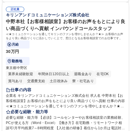
関係各部門との調整を率先して行い、業務を円滑に遂行できる協調性やコ
総務人事＜未経験歓迎＞◇三菱電機G・社会インフラを支える/年休127日
ミュニケーション能力を持っている方 ・人事総務領域に興味がありゼネラ
正社員
リスト志向をお持ちの方 学歴・資格 学歴：大学院 大学 語学力： 資格：
キリンアンドコミュニケーションズ株式会社
中野本社【お客様相談室】お客様のお声をもとにより良
い商品づくりへ貢献 インバウンドコールスタッフ
≪★コミュニケーションを通してキリンのファンを増やしませんか？★≫ お客様のお声
をより良い商品づくりに活かしていく上で、窓口となるお客様相談室でのお仕事です。
月給
30万円
勤務地
東京都中野区
業界未経験歓迎
年間休日120日以上
退職金あり
在宅OK
賞与あり
交通費支給
土日祝休み
寮・社宅あり
仕事の内容
企業名 キリンアンドコミュニケーションズ株式会社 求人名 中野本社【お
客様相談室】お客様のお声をもとにより良い商品づくりへ貢献 仕事の内容
≪★コミュニケーションを通してキリンのファンを増やしませんか？★≫
お客様のお声をより良い商品づくりに活かしていく上で、窓口となるお客
必要な経験・能力等
様相談室でのお仕事です。 日々お客様からいただくキリングループへのご
必要な経験・能力等 【必須】コールセンターやお客様相談室の業務経験、
意見を、企業活動に活かしています。お客様からの声に迅速かつ誠意をも
PCが使える方（Word・Excel）【働き方】在宅勤務・リモートワーク相
って対応、情報提供するとともにグループ内活動に反映しています。 【具
談可/月平均残業7～8時間程度 【入社後の研修】着任から1か月は電話対応