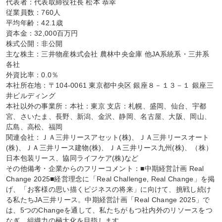
代表者：代表取締役社長 松本 恭幸

従業員数：760人

平均年齢：42.1歳

資本金：32,000百万円

株式公開：非公開

主な株主：三井物産株式会社 農林中央金庫 他JA系統系・三井系
各社

外資比率：0.0％

本社所在地：〒104-0061 東京都中央区 銀座８－１３－１ 銀座三
井ビルディング

本社以外の事業所：本社：東京 支店：札幌、盛岡、仙台、宇都
宮、さいたま、長野、新潟、金沢、静岡、名古屋、大阪、岡山、
広島、高松、福岡

関連会社：ＪＡ三井リースアセット(株)、ＪＡ三井リースオート
(株)、ＪＡ三井リース建物(株)、ＪＡ三井リース九州(株)、（株）
日本包装リース、協同ライフケア(株)など

その他備考・企業からのフリーコメント：■中期経営計画 Real 
Change 2025■経営理念に「Real Challenge, Real Change」を掲
げ、「お客様の思い描くビジネスの将来」に向けて、挑戦し続け
る私たちJA三井リース。中期経営計画「Real Change 2025」で
は、5つのChangeを通して、私たちがもつ社内外のリソースをつ
なぎ、組織力の極大化を目指します。
