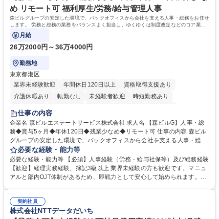
務の持ち帰りも禁止されており、メリハリのある働き方となります。 学
め リモート可 福利厚生/労務/給与管理人事
歴・資格 学歴：大学院 大学 高専 短大 語学力： 資格：
森ビルグループの安定した環境で、バックオフィスから会社を支える人事・総務をお任せ
します。 労務と総務の業務をバランスよく担当し、ゆくゆくは制度改定などのコア業務
にも挑戦できる、やりがいある環境です。
月給
26万2000円～36万4000円
勤務地
東京都港区
業界未経験歓迎
年間休日120日以上
資格取得支援あり
介護休暇あり
転勤なし
未経験者歓迎
時短勤務あり
経験者歓迎
退職金あり
在宅OK
賞与あり
育休あり
仕事の内容
完全週休2日制
交通費支給
長期歓迎
駅近5分以内
土日祝休み
企業名 森ビルエステートサービス株式会社 求人名 【森ビルG】人事・総
務◆賞与5ヶ月◆年休120日◆残業少なめ◆リモート可 仕事の内容 森ビル
グループの安定した環境で、バックオフィスから会社を支える人事・総務
をお任せします。 労務と総務の業務をバランスよく担当し、ゆくゆくは制
必要な経験・能力等
度改定などのコア業務にも挑戦できる、やりがいある環境です。 ■勤怠管
必要な経験・能力等 【必須】人事経験（労務・給与社保等）及び総務経験
理、給与計算、社会保険手続き、年末調整等の労務管理全般 ■入退社手続
【歓迎】経理実務経験、簿記3級以上 業界未経験の方も歓迎です。マニュ
き、社内規定の改定や人事制度改定などのコア業務 ■社内イベントの企画
アルと部内OJT体制があるため、即戦力として安心して始められます。
運営やその他総務業務全般 ※労務と総務を1：1の割合でお任せ。 入社後
【魅力・やりがい】森ビルGの安定基盤で労務から総務まで幅広く携われ
は部内のOJTを中心に、あなたの経験に合わせて不足している部分はいつ
ます。定型業務に留まらず、社内規定や人事制度の改定など会社のコア業
でも質問・相談できる環境が整っているため、安心して成長できます。 募
契約社員
務に挑戦できるため、自身の成長と組織への貢献度をダイレクトに実感で
株式会社NTTデータだいち
集職種 【森ビルG】人事・総務◆賞与5ヶ月◆年休120日◆残業少なめ◆
きます。 残業少なめ、週1日リモート可など、ワークライフバランスを保