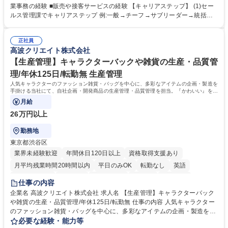
舗からの発注受付/PC入力業務 ■受電対応(社内/社外) ■商品のマスター登
業事務の経験 ■販売や接客サービスの経験 【キャリアステップ】 (1)セー
録 ■日々の売上抽出・報告 ■提携企業への書類送付業務 ■契約書管理業務
ルス管理課でキャリアステップ 例:一般→チーフ→サブリーダー→統括リ
■ホームページへの問い合わせ対応 など 募集職種 【東京/お菓子メーカー
ーダー→マネージャー (2)他ポジションへのキャリアも可能 ※過去、未経
の事務担当】事務経験者歓迎/転勤無/プライム上場G
験で経営管理部内で経理へ異動した方もいらっしゃいます。年3回の面談
正社員
や個別面談を通してご自身のキャリアと向き合っていただき、会社として
高波クリエイト株式会社
もバックアップしていきます。 学歴・資格 学歴：大学院 大学 高専 短大
専修学校 高校 語学力： 資格：
【生産管理】キャラクターバックや雑貨の生産・品質管
理/年休125日/転勤無 生産管理
人気キャラクターのファッション雑貨・バッグを中心に、多彩なアイテムの企画・製造を
手掛ける当社にて、自社企画・開発商品の生産管理・品質管理を担当。『かわいい』を届
けるやりがいのあるポジションです。
月給
26万円以上
勤務地
東京都渋谷区
業界未経験歓迎
年間休日120日以上
資格取得支援あり
月平均残業時間20時間以内
平日のみOK
転勤なし
英語
住宅手当あり
研修あり
退職金あり
在宅OK
賞与あり
仕事の内容
完全週休2日制
交通費支給
駅近5分以内
中国語
土日祝休み
企業名 高波クリエイト株式会社 求人名 【生産管理】キャラクターバック
や雑貨の生産・品質管理/年休125日/転勤無 仕事の内容 人気キャラクター
のファッション雑貨・バッグを中心に、多彩なアイテムの企画・製造を手
掛ける当社にて、自社企画・開発商品の生産管理・品質管理を担当。『か
必要な経験・能力等