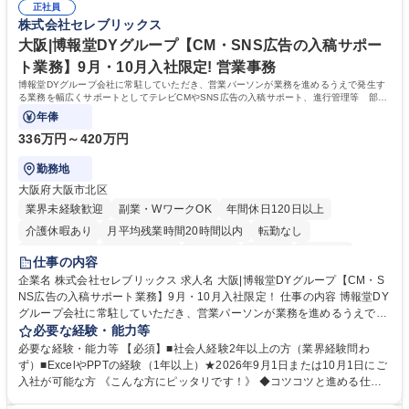
生に関する業務等■健康診断、産業医面談、休職・復職手続き等の労務サ
正社員
アが磨けます。 ◎NTTデータグループであり福利厚生は充実しているとと
株式会社セレブリックス
ポート■社内ルールの運用・各種社内案内■その他、拠点運営に関わる管理
もに、働き方改革も推進しています。 学歴・資格 学歴：大学院 大学 高専
部門業務 募集職種 【大阪/総務・人事（労務）担当者】3Dプリンター事
短大 専修学校 語学力： 資格：
大阪|博報堂DYグループ【CM・SNS広告の入稿サポー
業/NTTデータG/年休129日
ト業務】9月・10月入社限定! 営業事務
博報堂DYグループ会社に常駐していただき、営業パーソンが業務を進めるうえで発生す
る業務を幅広くサポートとしてテレビCMやSNS広告の入稿サポート、進行管理等 部内
アシスタントとしての業務をお任せします。
年俸
336万円～420万円
勤務地
大阪府大阪市北区
業界未経験歓迎
副業・WワークOK
年間休日120日以上
介護休暇あり
月平均残業時間20時間以内
転勤なし
未経験者歓迎
時短勤務あり
研修あり
在宅OK
育休あり
仕事の内容
完全週休2日制
交通費支給
駅近5分以内
企業名 株式会社セレブリックス 求人名 大阪|博報堂DYグループ【CM・S
NS広告の入稿サポート業務】9月・10月入社限定！ 仕事の内容 博報堂DY
グループ会社に常駐していただき、営業パーソンが業務を進めるうえで発
生する業務を幅広くサポートとしてテレビCMやSNS広告の入稿サポー
必要な経験・能力等
ト、進行管理等 部内アシスタントとしての業務をお任せします。 ◆得意
必要な経験・能力等 【必須】■社会人経験2年以上の方（業界経験問わ
先との定例資料作成 ◆競合調査 ◆広告出稿の進行管理、確認 ◆広告出稿
ず）■ExcelやPPTの経験（1年以上）★2026年9月1日または10月1日にご
後のデータ抽出と効果測定、資料作成 ◆TVCM放送枠の情報管理、不備確
入社が可能な方 《こんな方にピッタリです！》 ◆コツコツと進める仕事
認 ◆TV視聴率データ抽出、資料作成 ◆SNS広告(InstagramやFacebook
が好きな方 ◆チームで協力しながらやりがいのある仕事がしたい方 ◆コ