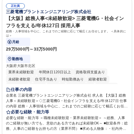
等)の入稿サポート ◆常駐先への活動履歴の報告 ◆得意先とのビジネスメ
ミュニケーションを取りながら仕事をするのが得意な方 ◆業務を通してキ
ール対応 ◆常駐先に向けた事業拡大の提案 など 募集職種 大阪|博報堂DY
正社員
ャリア・スキルUPを目指したい方 学歴・資格 学歴：大学院 大学 高専 短
三菱電機プラントエンジニアリング株式会社
グループ【CM・SNS広告の入稿サポート業務】9月・10月入社限定！
大 専修学校 高校 語学力： 資格：
【大阪】総務人事<未経験歓迎> 三菱電機G・社会イン
フラを支える/年休127日 採用人事
総務・人事領域を中心に、これまでのご経験に応じて幅広くお任せします。 ＜具体的に
は＞
月給
29万5000円～33万5000円
勤務地
大阪府大阪市北区
業界未経験歓迎
年間休日120日以上
資格取得支援あり
未経験者歓迎
住宅手当あり
時短勤務あり
経験者歓迎
退職金あり
在宅OK
賞与あり
完全週休2日制
交通費支給
仕事の内容
駅近5分以内
土日祝休み
服装自由
寮・社宅あり
食事補助あり
企業名 三菱電機プラントエンジニアリング株式会社 求人名 【大阪】総務
人事＜未経験歓迎＞◇三菱電機G・社会インフラを支える/年休127日 仕事
の内容 総務・人事領域を中心に、これまでのご経験に応じて幅広くお任せ
します。 ＜具体的には＞ ・総務/人事労務（給与・社保・勤怠管理など）
必要な経験・能力等
・採用・教育研修 ・福利厚生運用 など ※基本的には事務所勤務ですが、
必要な経験・能力等 ＜職種未経験歓迎・業界未経験歓迎＞ ～総務、人事
採用や教育等の業務内容により、関西圏以外への日帰り・宿泊を伴う国内
のご経験が無い方でも、意欲のある方であれば未経験OK～ ■歓迎条件：総
出張もございます。 ※担当業務を持ちつつ、お互いに助け合いながら、総
務、人事のご経験をお持ちの方（業界不問） ■求める人物像：・社内外の
務部という組織として協力しながら進める体制です。 募集職種 【大阪】