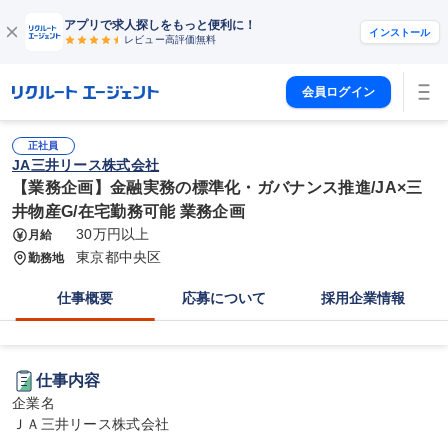
アプリで求人探しをもっと便利に！
インストール
レビュー高評価
無料
会員ログイン
正社員
JA三井リース株式会社
【業務企画】金融実務の標準化・ガバナンス推進/JA×三
井物産G/在宅勤務可能 業務企画
30万円以上
月給
東京都中央区
勤務地
仕事概要
応募について
採用企業情報
仕事内容
企業名

ＪＡ三井リース株式会社
