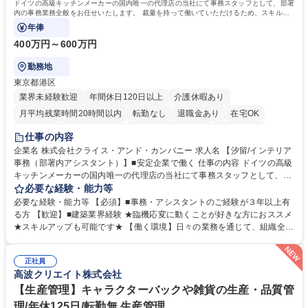
ドイツの高級キッチンメーカーの国内唯一の代理店の当社にて事務スタッフとして、部署
内の事務業務全般をお任せいたします。 裁量を持って働いていただけるため、スキルア
ップも可能です。
年俸
400万円～600万円
勤務地
東京都港区
業界未経験歓迎
年間休日120日以上
介護休暇あり
月平均残業時間20時間以内
転勤なし
退職金あり
在宅OK
育休あり
完全週休2日制
インセンティブあり
交通費支給
仕事の内容
駅近5分以内
土日祝休み
企業名 株式会社クライス・アンド・カンパニー 求人名 【汐留/インテリア
事務（部署内アシスタント）】■安定企業で働く 仕事の内容 ドイツの高級
キッチンメーカーの国内唯一の代理店の当社にて事務スタッフとして、部
署内の事務業務全般をお任せいたします。 裁量を持って働いていただける
必要な経験・能力等
ため、スキルアップも可能です。 【部署内の事務業務全般】 ■サンプルの
必要な経験・能力等 【必須】■事務・アシスタントのご経験が３年以上有
仕分け・整理 ■電話応対 ■書類作成（会議資料、お客様宛請求書、支払書
る方 【歓迎】■建築業界経験 ★臨機応変に動くことが好きな方におススメ
類を取りまとめて経理へ提出等） ■ショールームアテンド・運営・予約業
★スキルアップも可能です★ 【働く環境】日々の業務を通じて、組織全体
務 ■広報・PR業務のアシスタント（SNS投稿補助、資料作成など） ■納品
のサポートを行い、成果を実感できる仕事です。また、コミュニケーショ
時の取扱説明書作成・送付（キッチン、機器等の商品） 募集職種 【汐留/
ンスキルや問題解決能力が磨かれ、キャリアアップのチャンスも豊富。チ
インテリア事務（部署内アシスタント）】■安定企業で働く
正社員
ームとの協力や新しいアイデアを活かす場もあり、やりがいを感じながら
高波クリエイト株式会社
働けます。 【歓迎】 ■インテリアの業界のご経験が有る方■PCの作業に慣
れている方 学歴・資格 学歴：大学院 大学 高専 短大 専修学校 語学力： 資
【生産管理】キャラクターバックや雑貨の生産・品質管
格：
理/年休125日/転勤無 生産管理