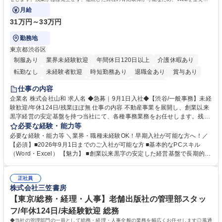
い方にお勧めの環境です！
月給
31万円～33万円
勤務地
東京都渋谷区
制服あり
業界未経験歓迎
年間休日120日以上
介護休暇あり
転勤なし
未経験者歓迎
時短勤務あり
退職金あり
賞与あり
育休あり
完全週休2日制
交通費支給
土日祝休み
仕事の内容
企業名 株式会社山和 求人名 ◆急募｜9月1日入社◆【渋谷/一般事務】未経
験歓迎/年休124日/残業ほぼ無 仕事の内容 不動産事業を展開し、創業以来
黒字経営の安定基盤を持つ当社にて、各種事務業務をお任せします。残業
がほぼ発生せず、連続した日程の有給取得が可能なため、WLBを整えたい
必要な経験・能力等
方にお勧めの環境です！ 入社後はOJTを通じて丁寧に研修を行いますの
必要な経験・能力等 ＼業界・職種未経験OK！早期入社が可能な方へ！／
で、事務未経験の方でも安心して臨むことができます。 【業務詳細】■電
【必須】■2026年9月1日までのご入社が可能な方 ■基本的なPCスキル
話・来客対応 ■物件の鍵や社内の備品管理 ■データ入力や書類作成 ■契約
（Word・Excel） 【魅力】 ■創業以来黒字の安定した経営基盤で長期的に
書などのファイリング ■郵送物の仕訳・発送 など 募集職種 ◆急募｜9月1
安心して働ける環境 ■残業ほぼなしで働きやすさ抜群、プライベートとの
日入社◆【渋谷/一般事務】未経験歓迎/年休124日/残業ほぼ無
両立が可能 ■有給取得を積極的に推奨、年間10日程度の取得実績 ■1ヶ月
正社員
のOJTで業務を習得可能、未経験でもしっかりサポート 学歴・資格 学
株式会社三笠書房
歴：大学院 大学 高専 短大 語学力： 資格：
【東京/総務・経理・人事】老舗出版社の管理部スタッ
フ/年休124日/未経験歓迎 総務
◆当社の管理部門の一員として総務・経理・人事全般の業務を幅広くお任せします◎風通