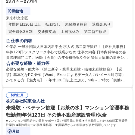
23万円～27万円
勤務地
東京都文京区
年間休日120日以上
転勤なし
未経験者歓迎
退職金あり
完全週休2日制
交通費支給
土日祝休み
第二新卒歓迎
仕事の内容
企業名 一般社団法人日本内科学会 求人名 第二新卒歓迎！【正社員事務】
年休120日/デスクワーク中心で残業少なめ 仕事の内容 日本内科学会の会
員管理部門にて、医師（会員）の年会費徴収や住所等個人情報の変更シス
テム入力、電話・FAX対応をお任せします。将来的には、各種委員会の運
必要な経験・能力等
営事務局業務などにも幅広く携わっていただきます。 【会員管理・データ
必要な経験・能力等 《第二新卒・業界未経験・職種未経験歓迎》 【必
入力業務】 ・医師（会員）の住所変更、個人情報のシステム登録・更新
須】基本的なPC操作（Word、Excelによるデータ入力やメール対応等）
・年会費の徴収管理や入金データの照合確認 【問い合わせ対応】 ・会員
ができる方 【魅力点】 ・年休120日以上に加え、9時～17時の「実働7時
（医師）からの電話、FAX、ネット申請に伴う相談受付 ・複雑な案件のへ
間勤務」で残業も少なくワークライフバランスは抜群です。 【将来的な業
のエスカレーション・連携対応 募集職種 第二新卒歓迎！【正社員事務】
務（各種委員会運営）】 ・学会内における各種委員会のスケジュール調
年休120日/デスクワーク中心で残業少なめ
契約社員
整、資料作成、当日の運営サポート 学歴・資格 学歴：大学院 大学 語学
株式会社関東合人社
力： 資格：
未経験・ベテラン歓迎【お茶の水】マンション管理事務
転勤無/年休123日 その他不動産施設管理/保全
■マンション管理組合の運営サポート及び管理員の指導 ■担当物件における修繕工事等受
注業務 ■事務所内での事務業務等 ★異業界からの転職者が多数活躍しています
月給