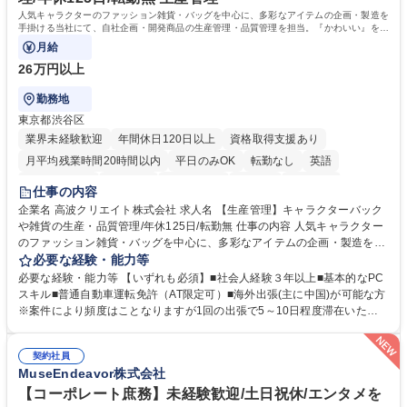
人気キャラクターのファッション雑貨・バッグを中心に、多彩なアイテムの企画・製造を
手掛ける当社にて、自社企画・開発商品の生産管理・品質管理を担当。『かわいい』を届
けるやりがいのあるポジションです。
月給
26万円以上
勤務地
東京都渋谷区
業界未経験歓迎
年間休日120日以上
資格取得支援あり
月平均残業時間20時間以内
平日のみOK
転勤なし
英語
住宅手当あり
研修あり
退職金あり
在宅OK
賞与あり
仕事の内容
完全週休2日制
交通費支給
駅近5分以内
中国語
土日祝休み
企業名 高波クリエイト株式会社 求人名 【生産管理】キャラクターバック
や雑貨の生産・品質管理/年休125日/転勤無 仕事の内容 人気キャラクター
のファッション雑貨・バッグを中心に、多彩なアイテムの企画・製造を手
掛ける当社にて、自社企画・開発商品の生産管理・品質管理を担当。『か
必要な経験・能力等
わいい』を届けるやりがいのあるポジションです。 有名ブランドやキャラ
必要な経験・能力等 【いずれも必須】■社会人経験３年以上■基本的なPC
クターライセンスを活用した商品の企画・開発・販売を行っています。企
スキル■普通自動車運転免許（AT限定可）■海外出張(主に中国)が可能な方
画段階から納品まで、商品の製造に関わる全てのプロセスにおいて、生産
※案件により頻度はことなりますが1回の出張で5～10日程度滞在いただ
管理及び品質管理を担当。仕様書の作成、生産スケジュールの組立て、工
く予定です。 【歓迎】■英語もしくは中国語に抵抗のない方■雑貨品など
場へ見積依頼・価格交渉、サンプルの品質確認や検査の手配、ライセンス
の生産管理業務の経験 ≪求める人物像≫ ・製品の検品業務などあるた
元様とのやり取り、輸入関連の書類の管理、国内倉庫での品質チェック、
契約社員
め、『コツコツと実直に取り組める方』 ・工場やライセンス元を含む社内
MuseEndeavor株式会社
工場開拓などがございます。 募集職種 【生産管理】キャラクターバック
外関係者と友好なコミュニケーションが取れる方 ※折衝は営業担当がメイ
や雑貨の生産・品質管理/年休125日/転勤無
ンで行います。 学歴・資格 学歴：大学院 大学 高専 短大 専修学校 高校 語
【コーポレート庶務】未経験歓迎/土日祝休/エンタメを