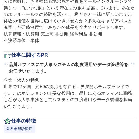
みに挑戦し、お客様に各地の魅力や食をオールインクルーシブで
楽しむ「#はなれ旅」という滞在型の旅を提案しています。あなた
のホテルセールスの経験を活かし、私たちと一緒に新しいホテル
体験の価値を世界に広げていきませんか？多彩なキャリアパスと
充実した研修制度で、あなたの成長を全力でサポートします。

決算情報：決算期 売上高 非公開 経常利益 非公開

※決済単位：単体
仕事に関するPR
品川オフィスにて人事システムの制度運用やデータ管理等を
お任せいたします。
企業・求人の特色

世界で12ヶ国、約60の拠点を有する世界展開ホテルブランドで
す。このポジションの主要な役割は、品川にあるオフィスに勤務
しながら人事事務としてシステムの制度運用やデータ管理を担当
いただきます。
仕事の特徴
業界未経験歓迎