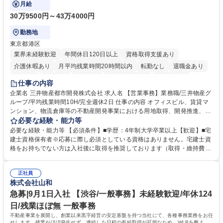
ます。
月給
30万9500円～43万4000円
勤務地
東京都港区
業界未経験歓迎
年間休日120日以上
資格取得支援あり
介護休暇あり
月平均残業時間20時間以内
転勤なし
退職金あり
在宅OK
賞与あり
育休あり
完全週休2日制
交通費支給
仕事の内容
駅近5分以内
土日祝休み
寮・社宅あり
企業名 三井物産都市開発株式会社 求人名 【営業事務】業務職/三井物産グ
ループ/平均残業時間10H/完全週休2日 仕事の内容 オフィスビル、賃貸マ
ンション、物流倉庫等の不動産開発事業における用地取得、開発推進、賃
貸運営、売却、仲介・活用提案等を行う営業部門において事務業務を担当
必要な経験・能力等
いただきます。 【詳細】・契約書管理、契約書製本、捺印対応、ファイリ
必要な経験・能力等 【必須条件】■学歴：4年制大学卒業以上【歓迎】■宅
ング、登記簿取得、調書取得・支払業務（各種費用支払、支払管理、請
建士資格保有者※応募に際し必須としている資格はありません。宅建士資
求・支払データ登録、取引先マスター申請対応）・予算作成及び予実管
格をお持ちでない方は入社後に取得を推奨しております（取得・維持費用
理・各種稟議書、報告書作成業務・各種台帳管理、交際費・会議費支払報
の一部補助あり） 【求める人物像】 ・向学心豊かで、主体的に行動でき
告書作成及び月次管理・部内総務庶務全般 など※※配属先によっては上記
る方。 ・社内外の多様な関係者と協調して業務を進められるコミュニケー
の他に担当頂く業務が発生する場合があります。 募集職種 【営業事務】
正社員
ション力がある方。 ・チャレンジを厭わず、粘り強く業務に取り組める
株式会社山和
業務職/三井物産グループ/平均残業時間10H/完全週休2日
方。多様な関係者と謙虚に信頼関係を構築でき、期限を意識したスケジュ
ール管理が出来る方。※将来的に他部署（営業部門、コーポレート部門）
急募|9月1日入社 【渋谷/一般事務】未経験歓迎/年休124
へのジョブローテーションの可能性があります。 学歴・資格 学歴：大学
日/残業ほぼ無 一般事務
院 大学 語学力： 資格：宅地建物取引士
不動産事業を展開し、創業以来黒字経営の安定基盤を持つ当社にて、各種事務業務をお任
せします。残業がほぼ発生せず、連続した日程の有給取得が可能なため、WLBを整えた