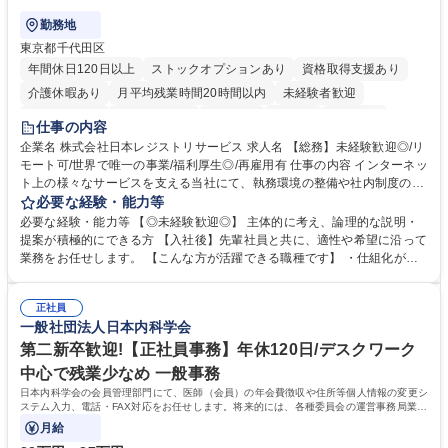
勤務地
東京都千代田区
年間休日120日以上
ストックオプションあり
資格取得支援あり
介護休暇あり
月平均残業時間20時間以内
未経験者歓迎
住宅手当あり
時短勤務あり
研修あり
在宅OK
賞与あり
仕事の内容
完全週休2日制
交通費支給
駅近5分以内
土日祝休み
服装自由
企業名 株式会社日本レジストリサービス 求人名 【総務】未経験歓迎◎/リ
モート可/世界で唯一の事業/福利厚生◎/再雇用有 仕事の内容 インターネッ
ト上の様々なサービスを支える当社にて、執務環境の整備や社内制度の検
討、イベント運営などの幅広い業務を担当し、間接的に会社の生産性向上
必要な経験・能力等
や成長に貢献している部署です。 会社の全メンバーが安心して長く成果を
必要な経験・能力等 【◎未経験歓迎◎】 主体的に考え、論理的な説明・
発揮できる環境を整えるために、毎日のメンテナンスや維持管理に加え、
提案が積極的にできる方 【入社後】先輩社員と共に、適性や希望に沿って
新たな施策検討を積極的に行っていただき、会社全体を巻き込み課題解決
業務をお任せします。 【こんな方が活躍できる職種です】 ・仕組化が好
を推進。 ・オフィス運営：執務環境の整備・物品管理・社内規定整備/改
き/得意・協働の姿勢を持っている・優先順位付け、マルチタスクが得意・
善・イベント企画/運営・非常時の対応 など、本人の希望や適性によって
様々な立場で物事を考えられる・定型業務だけでなく突発的な出来事にも
幅広い業務の体得が可能で、多様なキャリアパスを描くことも可能です。
正社員
対処できる・新しいことに興味関心がある 【魅力】■自己啓発支援：資格
一般社団法人日本内科学会
募集職種 【総務】未経験歓迎◎/リモート可/世界で唯一の事業/福利厚生◎/
取得や通信教育など費用の80%（年間25万円まで）を補助 ■住宅手当：家
再雇用有
賃の50%（月額7万円まで）を補助 学歴・資格 学歴：大学院 大学 語学
第二新卒歓迎!【正社員事務】年休120日/デスクワーク
力： 資格：
中心で残業少なめ 一般事務
日本内科学会の会員管理部門にて、医師（会員）の年会費徴収や住所等個人情報の変更シ
ステム入力、電話・FAX対応をお任せします。将来的には、各種委員会の運営事務局業務
などにも幅広く携わっていただきます。
月給