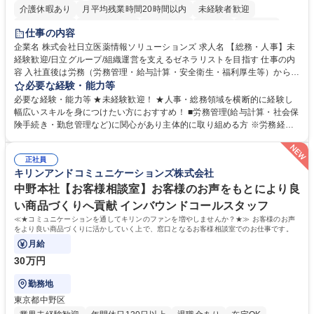
介護休暇あり
月平均残業時間20時間以内
未経験者歓迎
住宅手当あり
時短勤務あり
退職金あり
在宅OK
賞与あり
仕事の内容
育休あり
完全週休2日制
交通費支給
土日祝休み
寮・社宅あり
企業名 株式会社日立医薬情報ソリューションズ 求人名 【総務・人事】未
経験歓迎/日立グループ/組織運営を支えるゼネラリストを目指す 仕事の内
容 入社直後は労務（労務管理・給与計算・安全衛生・福利厚生等）からお
任せいたします。将来は総務・採用・教育業務へ守備範囲を広げ、組織運
必要な経験・能力等
営を支えるゼネラリストをめざせます。 ・初期業務：労働時間管理、給与
必要な経験・能力等 ★未経験歓迎！ ★人事・総務領域を横断的に経験し
計算、社会保険対応、福利厚生管理、安全衛生、健康経営推進等をお任せ
幅広いスキルを身につけたい方におすすめ！ ■労務管理(給与計算・社会保
します。ご経験に応じて、休職者管理など、幅広く経験を積んでいただき
険手続き・勤怠管理など)に関心があり主体的に取り組める方 ※労務経験
ます。 ・将来的な広がり：総務・採用・教育・税務対応・経営企画等。
者は早期にご活躍いただけます。 ■チームで仕事を推進できる方■将来は
★メンバーがマンツーマンで丁寧に教えるため、ご経験が浅くても安心！
マネジメント職として活躍したい 【尚可】■人事、労務、採用、教育業務
幅広く経験を積みたい意欲がある方に最適な環境です。 募集職種 【総
正社員
のご経験 ■労務管理（給与計算・社会保険手続き・勤怠管理など）の経験
キリンアンドコミュニケーションズ株式会社
務・人事】未経験歓迎/日立グループ/組織運営を支えるゼネラリストを目
■衛生管理者の資格をお持ちの方 学歴・資格 学歴：大学院 大学 高専 短大
指す
専修学校 高校 語学力： 資格：
中野本社【お客様相談室】お客様のお声をもとにより良
い商品づくりへ貢献 インバウンドコールスタッフ
≪★コミュニケーションを通してキリンのファンを増やしませんか？★≫ お客様のお声
をより良い商品づくりに活かしていく上で、窓口となるお客様相談室でのお仕事です。
月給
30万円
勤務地
東京都中野区