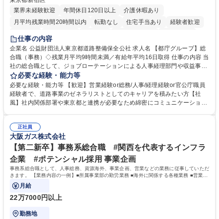
東京都新宿区
業界未経験歓迎
年間休日120日以上
介護休暇あり
月平均残業時間20時間以内
転勤なし
住宅手当あり
経験者歓迎
研修あり
退職金あり
賞与あり
完全週休2日制
交通費支給
仕事の内容
駅近5分以内
資格取得手当あり
食事補助あり
企業名 公益財団法人東京都道路整備保全公社 求人名 【都庁グループ】総
合職（事務）◇残業月平均9時間未満／有給年平均16日取得 仕事の内容 当
社の総合職として、ジョブローテーションによる人事経理部門や収益事業
等のフロント部門の部署等幅広い部署での業務をお任せいたします。研修
必要な経験・能力等
制度やキャリア支援が充実しております！ ※下記業務詳細 【業務詳細】■
必要な経験・能力等 【歓迎】営業経験or総務/人事/経理経験or官公庁職員
管理部門：広報、人事、経理など当公社の運営に係る管理業務 ■収益部
経験者で、道路事業のゼネラリストとしてのキャリアを積みたい方【社
門：駐車場の新規開拓、管理運営、新宿駅西口広場の「イベントコーナ
風】社内関係部署や東京都と連携が必要なため綿密にコミュニケーション
ー」などの管理運営 ■道路部門：整備の急がれる骨格幹線道路や木造住宅
を図っています。 【業務の魅力】■幅広く携われる：総合職（事務）で
密集地域の特定整備路線の用地取得、道路に関する普及啓発事業、都内の
は、駐車場の管理運営や道路用地の取得、公益財団法人の中枢を担う管理
道路施設や道路工事現場の見学ツアー事業 ※入社後は上記いずれかの部門
正社員
部門など多岐に渡る業務を経験できます。 ■様々なプロジェクト：駐車場
大阪ガス株式会社
へ配属。※業務内容変更の範囲：会社の定める業務 募集職種 【都庁グル
事業の他、新宿駅西口広場内に設置された照明を兼ねた広告「ブライトサ
ープ】総合職（事務）◇残業月平均9時間未満／有給年平均16日取得
イン」の管理運営を行うなど、事業収益を生み出す活動を積極的に行って
【第二新卒】事務系総合職 #関西を代表するインフラ
います。 学歴・資格 学歴：大学院 大学 高専 短大 専修学校 高校 語学力：
企業 #ポテンシャル採用 事業企画
資格：
事務系総合職として、人事総務、資源海外、事業企画、営業などの業務に従事していただ
きます。 【業務内容の一例】■所属事業部の勤労業務 ■海外に関係する各種業務 ■営業部
門の企画スタッフ、ルート営業
月給
22万7000円以上
勤務地