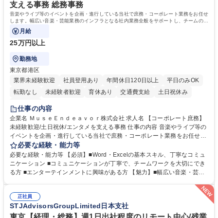
学力： 資格：
支える事務 総務事務
音楽やライブ等のイベントを企画・進行している当社で庶務・コーポレート業務をお任せ
します。幅広い音楽・芸能業務のインフラとなる社内業務全般をサポートし、チームの円
滑な運営を支えていただきます。
月給
25万円以上
勤務地
東京都港区
業界未経験歓迎
社員登用あり
年間休日120日以上
平日のみOK
転勤なし
未経験者歓迎
育休あり
交通費支給
土日祝休み
服装自由
仕事の内容
企業名 ＭｕｓｅＥｎｄｅａｖｏｒ株式会社 求人名 【コーポレート庶務】
未経験歓迎/土日祝休/エンタメを支える事務 仕事の内容 音楽やライブ等の
イベントを企画・進行している当社で庶務・コーポレート業務をお任せし
ます。幅広い音楽・芸能業務のインフラとなる社内業務全般をサポート
必要な経験・能力等
し、チームの円滑な運営を支えていただきます。 ■社内の庶務・一般事務
必要な経験・能力等 【必須】■Word・Excelの基本スキル、丁寧なコミュ
全般、書類整理、備品管理・発注 ■郵便物の仕分け、来客・電話対応、社
ニケーション ■コミュニケーションが丁寧で、チームワークを大切にでき
内環境の維持サポート ■経理や人事/採用の外注事業者とのやりとり・プロ
る方 ■エンターテインメントに興味がある方 【魅力】■幅広い音楽・芸能
セスの推進 ★外注連携など幅広い業務に携わるため、事務スキルだけでな
ビジネスを展開する企業のインフラを支えるため、エンタメ業界の裏側を
く 進行管理能力や調整力など、市場価値の高いキャリアアップが可能で
体感しながら、社会貢献性の高い業務に携わることができます。■単なる
す。 ※業務の変更範囲：会社の定める業務※ 募集職種 【コーポレート庶
正社員
ルーティンワークに留まらず、外注事業者との連携や業務プロセスの推進
STJAdvisorsGroupLimited日本支社
務】未経験歓迎/土日祝休/エンタメを支える事務
など、自らの裁量で組織の仕組みづくりに関われるやりがいがあります。
■土日祝休みで、プライベートと両立しながら専門スキルを磨ける環境で
東京【経理・総務】週1日出社程度のリモート中心/残業