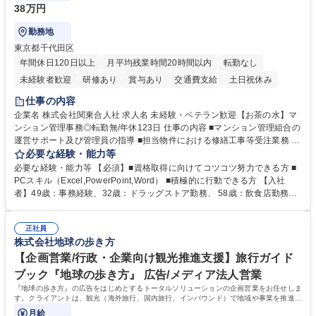
38万円
勤務地
東京都千代田区
年間休日120日以上
月平均残業時間20時間以内
転勤なし
未経験者歓迎
研修あり
賞与あり
交通費支給
土日祝休み
仕事の内容
企業名 株式会社関東合人社 求人名 未経験・ベテラン歓迎【お茶の水】マ
ンション管理事務◎転勤無/年休123日 仕事の内容 ■マンション管理組合の
運営サポート及び管理員の指導 ■担当物件における修繕工事等受注業務 ■
事務所内での事務業務等 ★異業界からの転職者が多数活躍しています
必要な経験・能力等
【年収補足】532万円 ＋別途インセンティヴで平均約100万円/年（昨年度
必要な経験・能力等 【必須】■資格取得に向けてコツコツ努力できる方 ■
実績） ＋管理業務主任者資格手当50,000円/月 ★親会社である株式会社合
PCスキル（Excel,PowerPoint,Word） ■積極的に行動できる方 【入社
人社計画研究所社のグループ会社として、質の高いサービスと適性価格を
者】49歳：事務経験、32歳：ドラッグストア勤務、 58歳：飲食店勤務
武器に約20年受託戸数増加中です。https://www.gojin.co.jp/abt/abt_3.html
等：中途採用の9割が未経験者！ 【資格取得支援】■メンター制度■社内模
募集職種 未経験・ベテラン歓迎【お茶の水】マンション管理事務◎転勤
試や研修制度など充実！ ＊未資格者の8割以上が入社2年以内に資格を取
無/年休123日
正社員
得出来ております！ 【魅力】■フレックス制度、未経験からでも下限年収
株式会社地球の歩き方
を一律支給！ ■管理業務主任者資格取得後には50,000円/月の手当あり！
学歴・資格 学歴：大学院 大学 高専 短大 専修学校 高校 語学力： 資格：第
【企画営業/行政・企業向け観光推進支援】旅行ガイド
一種運転免許普通自動車
ブック『地球の歩き方』 広告/メディア法人営業
『地球の歩き方』の広告をはじめとするトータルソリューションの企画営業をお任せしま
す。クライアントは、観光（海外旅行、国内旅行、インバウンド）で地域や事業を推進し
たい国内外の行政や企業です。
月給