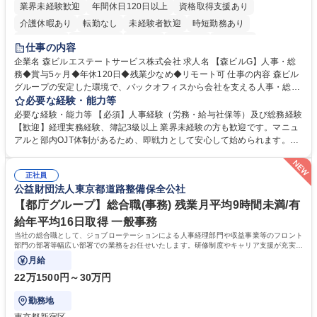
業界未経験歓迎
年間休日120日以上
資格取得支援あり
介護休暇あり
転勤なし
未経験者歓迎
時短勤務あり
経験者歓迎
退職金あり
在宅OK
賞与あり
育休あり
仕事の内容
完全週休2日制
交通費支給
長期歓迎
駅近5分以内
土日祝休み
企業名 森ビルエステートサービス株式会社 求人名 【森ビルG】人事・総
務◆賞与5ヶ月◆年休120日◆残業少なめ◆リモート可 仕事の内容 森ビル
グループの安定した環境で、バックオフィスから会社を支える人事・総務
をお任せします。 労務と総務の業務をバランスよく担当し、ゆくゆくは制
必要な経験・能力等
度改定などのコア業務にも挑戦できる、やりがいある環境です。 ■勤怠管
必要な経験・能力等 【必須】人事経験（労務・給与社保等）及び総務経験
理、給与計算、社会保険手続き、年末調整等の労務管理全般 ■入退社手続
【歓迎】経理実務経験、簿記3級以上 業界未経験の方も歓迎です。マニュ
き、社内規定の改定や人事制度改定などのコア業務 ■社内イベントの企画
アルと部内OJT体制があるため、即戦力として安心して始められます。
運営やその他総務業務全般 ※労務と総務を1：1の割合でお任せ。 入社後
【魅力・やりがい】森ビルGの安定基盤で労務から総務まで幅広く携われ
は部内のOJTを中心に、あなたの経験に合わせて不足している部分はいつ
ます。定型業務に留まらず、社内規定や人事制度の改定など会社のコア業
でも質問・相談できる環境が整っているため、安心して成長できます。 募
正社員
務に挑戦できるため、自身の成長と組織への貢献度をダイレクトに実感で
公益財団法人東京都道路整備保全公社
集職種 【森ビルG】人事・総務◆賞与5ヶ月◆年休120日◆残業少なめ◆
きます。 残業少なめ、週1日リモート可など、ワークライフバランスを保
リモート可
ち長期活躍できる環境です。 「これまでの幅広い経験を活かし、長期的な
【都庁グループ】総合職(事務) 残業月平均9時間未満/有
キャリアを築きたい」という前向きな意欲と挑戦を全力で応援します。 学
給年平均16日取得 一般事務
歴・資格 学歴：大学院 大学 高専 短大 専修学校 高校 語学力： 資格：日商
当社の総合職として、ジョブローテーションによる人事経理部門や収益事業等のフロント
簿記検定1級 日商簿記検定2級 日商簿記検定3級
部門の部署等幅広い部署での業務をお任せいたします。研修制度やキャリア支援が充実し
ております！ ※下記業務詳細
月給
22万1500円～30万円
勤務地