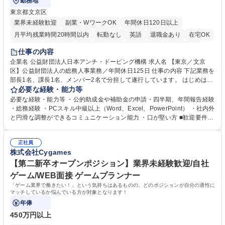
勤務地
東京都文京区
業界未経験歓迎
副業・WワークOK
年間休日120日以上
月平均残業時間20時間以内
転勤なし
英語
退職金あり
在宅OK
賞与あり
育休あり
完全週休2日制
交通費支給
土日祝休み
仕事の内容
食事補助あり
企業名 公益財団法人日本アンチ・ドーピング機構 求人名 【東京／文京
区】公益財団法人の総務人事業務／年間休日125日 仕事の内容 下記業務を
部長1名、課長1名、メンバー2名で分担して遂行しています。 はじめは担
当者として業務を覚えていただき、ゆくゆくはリーダーやマネージャーポ
必要な経験・能力等
ジションとして活躍いただくことを期待しています。 【総務・人事グルー
必要な経験・能力等 ・公的助成金や補助金の申請・四半期、年間報告経験
プの業務内容】 ・人事制度関連 ・採用活動 ・教育研修の企画、実行 ・勤
・総務経験 ・PCスキル中級以上（Word、Excel、PowerPoint） ・社内外
怠管理 ・官公庁への各種提出 ・法定の会議運営（評議員会、理事会） ・
と円滑な調整ができるコミュニケーション能力 ・口が堅い方 ■歓迎要件
コンプライアンス ・内部規程やルールの管理、整備、文書管理 ・契約関
・採用業務経験 ・英語に抵抗がない方 ・営業経験 学歴・資格 学歴：大学
連 ・衛生管理 ・防災関連・公的助成金の管理・オフィス、ファシリティ
院 大学 高専 短大 専修学校 高校 語学力： 資格：
管理 ・福利厚生関連 ・職員からの問合せ、相談対応 ・その他日常の総務
正社員
株式会社Cygames
業務全般 募集職種 【東京／文京区】公益財団法人の総務人事業務／年間
休日125日
【第二新卒オープンポジション】業界未経験歓迎/自社
ゲーム/WEB面接 ゲームプランナー
「ゲーム業界で働きたい！」という気持ちはあるものの、どのポジションが自分の適性に
マッチしているか悩んでいる方が対象となります！
年俸
450万円以上