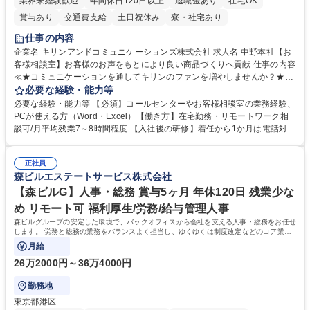
業界未経験歓迎
年間休日120日以上
退職金あり
在宅OK
賞与あり
交通費支給
土日祝休み
寮・社宅あり
仕事の内容
企業名 キリンアンドコミュニケーションズ株式会社 求人名 中野本社【お
客様相談室】お客様のお声をもとにより良い商品づくりへ貢献 仕事の内容
≪★コミュニケーションを通してキリンのファンを増やしませんか？★≫
お客様のお声をより良い商品づくりに活かしていく上で、窓口となるお客
必要な経験・能力等
様相談室でのお仕事です。 日々お客様からいただくキリングループへのご
必要な経験・能力等 【必須】コールセンターやお客様相談室の業務経験、
意見を、企業活動に活かしています。お客様からの声に迅速かつ誠意をも
PCが使える方（Word・Excel）【働き方】在宅勤務・リモートワーク相
って対応、情報提供するとともにグループ内活動に反映しています。 【具
談可/月平均残業7～8時間程度 【入社後の研修】着任から1か月は電話対応
体的には】電話応対、メール、お手紙対応、ご指摘品調査報告書作成、有
のOJTを中心に実施し、電話対応に慣れた段階でメール・手紙のOJTを実
人チャットボット対応など。 【1日の対応件数】■電話：月間一人当たり
施する予定です。独り立ち以降もしっかりフォローする体制を整えていま
平均100件前後■メール・手紙：同上40件前後 募集職種 中野本社【お客様
正社員
すのでご安心ください。 【当社について】キリングループの広報機能を担
森ビルエステートサービス株式会社
相談室】お客様のお声をもとにより良い商品づくりへ貢献
う会社として、お客様との出会いを大切にし、磨き上げたホスピタリティ
を込めてコミュニケーションをとりながら広報関連業務を行っておりま
【森ビルG】人事・総務 賞与5ヶ月 年休120日 残業少な
す。 学歴・資格 学歴：大学院 大学 高専 短大 専修学校 高校 語学力： 資
め リモート可 福利厚生/労務/給与管理人事
格：
森ビルグループの安定した環境で、バックオフィスから会社を支える人事・総務をお任せ
します。 労務と総務の業務をバランスよく担当し、ゆくゆくは制度改定などのコア業務
にも挑戦できる、やりがいある環境です。
月給
26万2000円～36万4000円
勤務地
東京都港区