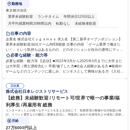
勤務地
東京都渋谷区
業界未経験歓迎
ランチタイム
年間休日120日以上
月平均残業時間20時間以内
転勤なし
未経験者歓迎
住宅手当あり
経験者歓迎
完全週休2日制
インセンティブあり
仕事の内容
交通費支給
土日祝休み
服装自由
昼食補助あり
第二新卒歓迎
企業名 株式会社Ｃｙｇａｍｅｓ 求人名 【第二新卒オープンポジション】
業界未経験歓迎/自社ゲーム/WEB面接 仕事の内容 「ゲーム業界で働きた
食事補助あり
い！」という気持ちはあるものの、どのポジションが自分の適性にマッチ
しているか悩んでいる方が対象となります！ 総合職（プランナー/データ
必要な経験・能力等
アナリストなど）、技術職（開発エンジニ ア/インフラエンジニアな
必要な経験・能力等 【必須】■2023年3月から2025年3月までに大学また
ど）、デザイン職（デザイナー/イラストレ ーターなど）等から、面接で
は大学院（博士課程含む）卒業/修了した方■社会人経験がある方 ■映画や
ご希望と適正にマッチしたポジションをご案内いたします。ゲームやエン
ゲームなどのコンテンツに親しみ、ビジネスとして興味がある方 《入社実
タメコンテンツが大好きで、「ゲーム業界の未来を自らの手で作りたい」
績 例》 ・メーカー → プロジェクトマネージャー ・ソーシャルゲーム →
「最高のコンテンツを作るためには、何でもやる」という情熱に溢れた方
ゲームプランナー ・通信 → ゲームエンジニア ・独立行政法人 → データ
のご応募をお待ちしております。 募集職種 【第二新卒オープンポジショ
正社員
サイエンティスト 学歴・資格 学歴：大学院 大学 語学力： 資格：
株式会社日本レジストリサービス
ン】業界未経験歓迎/自社ゲーム/WEB面接
【総務】未経験歓迎 /リモート可/世界で唯一の事業/福
利厚生 /再雇用有 総務
インターネット上の様々なサービスを支える当社にて、執務環境の整備や社内制度の検
討、イベント運営などの幅広い業務を担当し、間接的に会社の生産性向上や成長に貢献し
ている部署です。
月給
27万6000円以上