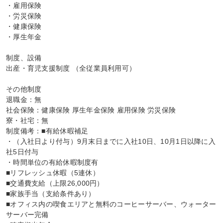
・雇用保険

・労災保険

・健康保険

・厚生年金

制度、設備

出産・育児支援制度 （全従業員利用可）

その他制度

退職金：無

社会保険：健康保険 厚生年金保険 雇用保険 労災保険

寮・社宅：無

制度備考：■有給休暇補足

・（入社日より付与）9月末日までに入社10日、10月1日以降に入
社5日付与

・時間単位の有給休暇制度有

■リフレッシュ休暇（5連休）

■交通費支給（上限26,000円）

■家族手当（支給条件あり）

■オフィス内の喫食エリアと無料のコーヒーサーバー、ウォーター
サーバー完備
