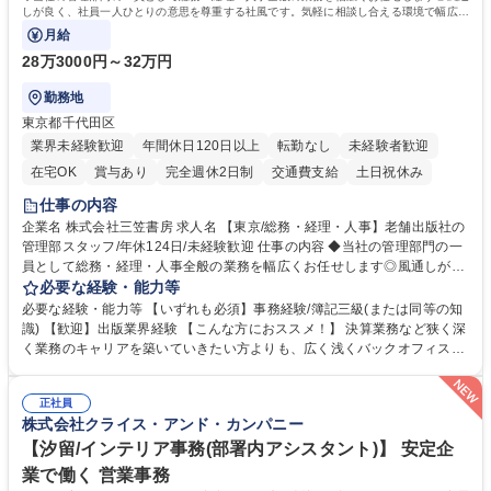
しが良く、社員一人ひとりの意思を尊重する社風です。気軽に相談し合える環境で幅広い
バックオフィス業務を習得いただきます。
月給
28万3000円～32万円
勤務地
東京都千代田区
業界未経験歓迎
年間休日120日以上
転勤なし
未経験者歓迎
在宅OK
賞与あり
完全週休2日制
交通費支給
土日祝休み
仕事の内容
企業名 株式会社三笠書房 求人名 【東京/総務・経理・人事】老舗出版社の
管理部スタッフ/年休124日/未経験歓迎 仕事の内容 ◆当社の管理部門の一
員として総務・経理・人事全般の業務を幅広くお任せします◎風通しが良
く、社員一人ひとりの意思を尊重する社風です。気軽に相談し合える環境
必要な経験・能力等
で幅広いバックオフィス業務を習得いただきます。 具体的には■総務：備
必要な経験・能力等 【いずれも必須】事務経験/簿記三級(または同等の知
品補充、採用に関するスケジュール調整など■経理；経費精算、入出金管
識) 【歓迎】出版業界経験 【こんな方におススメ！】 決算業務など狭く深
理、提示支払業務、問い合わせ対応など。 社員とのコミュニケーションを
く業務のキャリアを築いていきたい方よりも、広く浅くバックオフィスの
中心に着実にスキルアップをしていただけます。 得意な分野からゆくゆく
全体を把握し、どんな場面でも活躍できるキャリアを築いていきたい方。
は幅広い業務に携わり、意見やアイデアなど積極的に発信しやすい環境で
学歴・資格 学歴：大学院 大学 語学力： 資格：
す。 募集職種 【東京/総務・経理・人事】老舗出版社の管理部スタッフ/年
正社員
株式会社クライス・アンド・カンパニー
休124日/未経験歓迎
【汐留/インテリア事務(部署内アシスタント)】 安定企
業で働く 営業事務