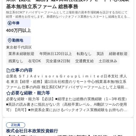
す。 学歴・資格 学歴：大学院 大学 高専 短大 専修学校 高校 語学力： 資
基本無/独立系ファーム 総務事務
格：
独立系ECMアドバイザリーファームとして上場前後の資本市場戦略を設計する当社にて
経理・総務をお任せします。基礎的なバックオフィス業務からスタートし組織を支える専
任担当として広く活躍できる環境です。
年俸
400万円以上
勤務地
東京都千代田区
業界未経験歓迎
年間休日120日以上
転勤なし
英語
経験者歓迎
残業なし
在宅OK
完全週休2日制
交通費支給
土日祝休み
仕事の内容
企業名 ＳＴＪＡｄｖｉｓｏｒｓＧｒｏｕｐＬｉｍｉｔｅｄ日本支社 求人
名 東京【経理・総務】週1日出社程度のリモート中心/残業基本無/独立系
ファーム 仕事の内容 独立系ECMアドバイザリーファームとして上場前後
の資本市場戦略を設計する当社にて経理・総務をお任せします。基礎的な
必要な経験・能力等
バックオフィス業務からスタートし組織を支える専任担当として広く活躍
必要な経験・能力等 【必須】■経理または総務の実務経験（1～3年程度）
できる環境です。 ■日常経理、月次および年次決算サポート業務 ■本国
■英語の読み書きに抵抗がない方（高校卒業レベル。AI翻訳ツールの使用
（グローバル）との英文メール対応（AI翻訳ツール等を使用しての対応で
可）【尚可】■外資系企業におけるバックオフィス実務経験をお持ちの方
問題ございません） ■オフィス環境整備、郵便物の発送・受取等の総務業
【必須・尚可要件】簿記などの特別な資格や、TOEIC等のスコアは求めて
務全般 ■その他バックオフィス関連サポート ※ご経験に合わせて無理なく
おりません。日々の事務処理を丁寧かつ正確に行える方を歓迎します。
業務をお任せします。残業も基本的には発生せず、ご自身のペースで業務
正社員
【働き方について】現在は週4日程度の在宅勤務を実施しており、ワーク
株式会社日本政策投資銀行
を進めやすく定着率の高い環境です。 募集職種 東京【経理・総務】週1日
ライフバランスを重視する方に最適な環境です（フルリモートも面接で相