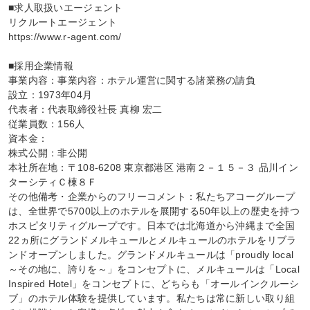
■求人取扱いエージェント

リクルートエージェント

https://www.r-agent.com/

■採用企業情報

事業内容：事業内容：ホテル運営に関する諸業務の請負

設立：1973年04月

代表者：代表取締役社長 真柳 宏二

従業員数：156人

資本金：

株式公開：非公開

本社所在地：〒108-6208 東京都港区 港南２－１５－３ 品川イン
ターシティＣ棟８Ｆ

その他備考・企業からのフリーコメント：私たちアコーグループ
は、全世界で5700以上のホテルを展開する50年以上の歴史を持つ
ホスピタリティグループです。日本では北海道から沖縄まで全国
22ヵ所にグランドメルキュールとメルキュールのホテルをリブラ
ンドオープンしました。グランドメルキュールは「proudly local 
～その地に、誇りを～」をコンセプトに、メルキュールは「Local 
Inspired Hotel」をコンセプトに、どちらも「オールインクルーシ
ブ」のホテル体験を提供しています。私たちは常に新しい取り組