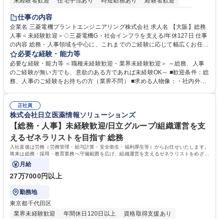
未経験者歓迎
住宅手当あり
時短勤務あり
経験者歓迎
退職金あり
在宅OK
賞与あり
完全週休2日制
交通費支給
仕事の内容
駅近5分以内
土日祝休み
服装自由
寮・社宅あり
食事補助あり
企業名 三菱電機プラントエンジニアリング株式会社 求人名 【大阪】総務
人事＜未経験歓迎＞◇三菱電機G・社会インフラを支える/年休127日 仕事
の内容 総務・人事領域を中心に、これまでのご経験に応じて幅広くお任せ
します。 ＜具体的には＞ ・総務/人事労務（給与・社保・勤怠管理など）
必要な経験・能力等
・採用・教育研修 ・福利厚生運用 など ※基本的には事務所勤務ですが、
必要な経験・能力等 ＜職種未経験歓迎・業界未経験歓迎＞ ～総務、人事
採用や教育等の業務内容により、関西圏以外への日帰り・宿泊を伴う国内
のご経験が無い方でも、意欲のある方であれば未経験OK～ ■歓迎条件：総
出張もございます。 ※担当業務を持ちつつ、お互いに助け合いながら、総
務、人事のご経験をお持ちの方（業界不問） ■求める人物像：・社内外の
務部という組織として協力しながら進める体制です。 募集職種 【大阪】
関係各部門との調整を率先して行い、業務を円滑に遂行できる協調性やコ
総務人事＜未経験歓迎＞◇三菱電機G・社会インフラを支える/年休127日
ミュニケーション能力を持っている方 ・人事総務領域に興味がありゼネラ
正社員
リスト志向をお持ちの方 学歴・資格 学歴：大学院 大学 語学力： 資格：
株式会社日立医薬情報ソリューションズ
【総務・人事】未経験歓迎/日立グループ/組織運営を支
えるゼネラリストを目指す 総務
入社直後は労務（労務管理・給与計算・安全衛生・福利厚生等）からお任せいたします。
将来は総務・採用・教育業務へ守備範囲を広げ、組織運営を支えるゼネラリストをめざせ
ます。
月給
27万7000円以上
勤務地
東京都千代田区
業界未経験歓迎
年間休日120日以上
資格取得支援あり