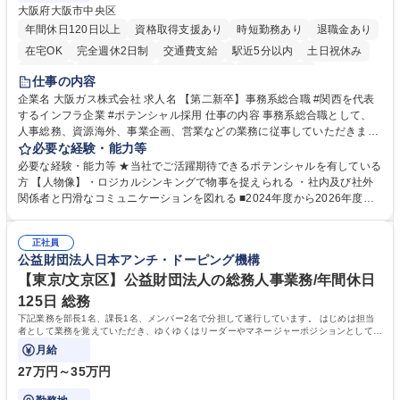
大阪府大阪市中央区
年間休日120日以上
資格取得支援あり
時短勤務あり
退職金あり
在宅OK
完全週休2日制
交通費支給
駅近5分以内
土日祝休み
服装自由
第二新卒歓迎
寮・社宅あり
食事補助あり
仕事の内容
企業名 大阪ガス株式会社 求人名 【第二新卒】事務系総合職 #関西を代表
するインフラ企業 #ポテンシャル採用 仕事の内容 事務系総合職として、
人事総務、資源海外、事業企画、営業などの業務に従事していただきま
す。 【業務内容の一例】■所属事業部の勤労業務 ■海外に関係する各種業
必要な経験・能力等
務 ■営業部門の企画スタッフ、ルート営業 【キャリアパス】入社後の配属
必要な経験・能力等 ★当社でご活躍期待できるポテンシャルを有している
ポジションで一定期間ご活躍頂いた後、本人の適性及び将来のキャリアを
方 【人物像】・ロジカルシンキングで物事を捉えられる ・社内及び社外
鑑みてジョブローテーションを行います。 【育成】OJTでの現場育成や研
関係者と円滑なコミュニケーションを図れる ■2024年度から2026年度ま
修カリキュラムを通じて、Daigasグループの業務で必要となる知識につい
での3ヵ年を対象とする「Daigasグループ中期経営計画2026」を策定しま
て学んでいただきます。 募集職種 【第二新卒】事務系総合職 #関西を代
した。https://www.osakagas.co.jp/company/press/pr2024/1777576_564
表するインフラ企業 #ポテンシャル採用
正社員
72.html ■エネルギーセキュリティの不安定化や気候変動による自然災害の
公益財団法人日本アンチ・ドーピング機構
甚大化など、これまで以上に社会課題解決の重要性が高まっています。
「未来の日常」の創造に向けて持続可能な社会の実現に貢献してまいりま
【東京/文京区】公益財団法人の総務人事業務/年間休日
す。 学歴・資格 学歴：大学院 大学 語学力： 資格：
125日 総務
下記業務を部長1名、課長1名、メンバー2名で分担して遂行しています。 はじめは担当
者として業務を覚えていただき、ゆくゆくはリーダーやマネージャーポジションとして活
躍いただくことを期待しています。
月給
27万円～35万円