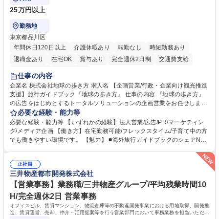
25万円以上
勤務地
東京都品川区
年間休日120日以上
介護休暇あり
転勤なし
時短勤務あり
退職金あり
在宅OK
賞与あり
完全週休2日制
交通費支給
駅近5分以内
土日祝休み
仕事の内容
企業名 株式会社地球の歩き方 求人名 【企画営業/行政・企業向け観光推進
支援】旅行ガイドブック『地球の歩き方』 仕事の内容 『地球の歩き方』
の広告をはじめとするトータルソリューションの企画営業をお任せしま
す。クライアントは、観光（海外旅行、国内旅行、インバウンド）で地域
必要な経験・能力等
や事業を推進したい国内外の行政や企業です。 【業務詳細】■『地球の歩
必要な経験・能力等 【いずれかの経験】法人営業/広告/PR/マーケティン
き方』は海外旅行ガイドブックのNo.1ブランドであり、国内旅行において
グ/メディア企画 【働き方】在宅勤務可能/フレックスタイム/子育て中の方
も牽引しております。観光推進支援においても、業界を牽引する意欲的な
でも働きやすい環境です。 【魅力】 ■海外旅行ガイドブックのシェアNo.1
取り組みが期待されています■インバウンドは、日本の地域の未来を担う
メディアとして、個人旅行文化の拡大と定着を担ってきたブランドに携わ
国策事業です。「GOOD LUCK TRIP」は、海外旅行ガイドブックと同様
ることが可能です。 ■国内旅行ガイドブックは立ち上げ間もない新規事業
に、インバウンドのトップブランドに成長しております■旅が業務であ
正社員
であり、「地球の歩き方」としてどう取り組むか、共に形を作るコアメン
三井物産都市開発株式会社
り、日常です。旅好きにはこれ以上ない環境です 募集職種 【企画営業/行
バーとして活躍いただきます。 学歴・資格 学歴：大学院 大学 語学力： 資
政・企業向け観光推進支援】旅行ガイドブック『地球の歩き方』
格：
【営業事務】業務職/三井物産グループ/平均残業時間10
H/完全週休2日 営業事務
オフィスビル、賃貸マンション、物流倉庫等の不動産開発事業における用地取得、開発推
進、賃貸運営、売却、仲介・活用提案等を行う営業部門において事務業務を担当いただき