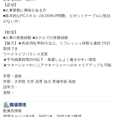
【必須】

■人事業務に興味がある方

■基本的なPCスキル（VLOOKUP関数、ピボットテーブルに抵抗
がない方）

【歓迎】

■人事の実務経験 ■ホテルでの実務経験

【魅力】★有給消化率80％以上、リフレッシュ休暇も連続で5日
取得でき

ワークライフバランス充実

★平均残業時間20H以下・風通しもよく働きやすい環境

★マネージャーやシニアマネージャーへのキャリアアップも可能

学歴・資格

学歴：大学院 大学 高専 短大 専修学校 高校

語学力：

資格：
職場環境
配属先情報

管理チームは全3名。50代1名、30代2名で構成
