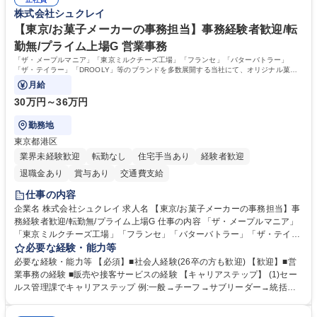
ルプロデュースしているため、商品に関わる全ての業務をサポート頂きま
の強み】1991年の設立以来、外食産業を中心としたお客様の多様なニー
株式会社シュクレイ
す。 募集職種 東京都中央区【営業事務・貿易事務】食品商社/残業少なめ/
ズに沿った冷凍水産物等の生産・輸入・販売を一貫して手掛けています。
リモート等相談可
自社工場と海外拠点の強固な連携によるワンストップサービスが最大の強
【東京/お菓子メーカーの事務担当】事務経験者歓迎/転
みです。 学歴・資格 学歴：大学院 大学 語学力：英語 資格：
勤無/プライム上場G 営業事務
「ザ・メープルマニア」「東京ミルクチーズ工場」「フランセ」「バターバトラー」
「ザ・テイラー」「DROOLY」等のブランドを多数展開する当社にて、オリジナル菓子
ブランド商品の事務業務をお任せいたします。
月給
30万円～36万円
勤務地
東京都港区
業界未経験歓迎
転勤なし
住宅手当あり
経験者歓迎
退職金あり
賞与あり
交通費支給
仕事の内容
企業名 株式会社シュクレイ 求人名 【東京/お菓子メーカーの事務担当】事
務経験者歓迎/転勤無/プライム上場G 仕事の内容 「ザ・メープルマニア」
「東京ミルクチーズ工場」「フランセ」「バターバトラー」「ザ・テイラ
ー」「DROOLY」等のブランドを多数展開する当社にて、オリジナル菓子
必要な経験・能力等
ブランド商品の事務業務をお任せいたします。 【具体的な業務内容】 ■店
必要な経験・能力等 【必須】■社会人経験(26卒の方も歓迎) 【歓迎】■営
舗からの発注受付/PC入力業務 ■受電対応(社内/社外) ■商品のマスター登
業事務の経験 ■販売や接客サービスの経験 【キャリアステップ】 (1)セー
録 ■日々の売上抽出・報告 ■提携企業への書類送付業務 ■契約書管理業務
ルス管理課でキャリアステップ 例:一般→チーフ→サブリーダー→統括リ
■ホームページへの問い合わせ対応 など 募集職種 【東京/お菓子メーカー
ーダー→マネージャー (2)他ポジションへのキャリアも可能 ※過去、未経
の事務担当】事務経験者歓迎/転勤無/プライム上場G
験で経営管理部内で経理へ異動した方もいらっしゃいます。年3回の面談