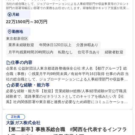
当社の総合職として、ジョブローテーションによる人事経理部門や収益事業等のフロント
部門の部署等幅広い部署での業務をお任せいたします。研修制度やキャリア支援が充実し
ております！ ※下記業務詳細
月給
22万1500円～30万円
勤務地
東京都新宿区
業界未経験歓迎
年間休日120日以上
介護休暇あり
月平均残業時間20時間以内
転勤なし
住宅手当あり
経験者歓迎
研修あり
退職金あり
賞与あり
完全週休2日制
交通費支給
仕事の内容
駅近5分以内
資格取得手当あり
食事補助あり
企業名 公益財団法人東京都道路整備保全公社 求人名 【都庁グループ】総
合職（事務）◇残業月平均9時間未満／有給年平均16日取得 仕事の内容 当
社の総合職として、ジョブローテーションによる人事経理部門や収益事業
等のフロント部門の部署等幅広い部署での業務をお任せいたします。研修
必要な経験・能力等
制度やキャリア支援が充実しております！ ※下記業務詳細 【業務詳細】■
必要な経験・能力等 【歓迎】営業経験or総務/人事/経理経験or官公庁職員
管理部門：広報、人事、経理など当公社の運営に係る管理業務 ■収益部
経験者で、道路事業のゼネラリストとしてのキャリアを積みたい方【社
門：駐車場の新規開拓、管理運営、新宿駅西口広場の「イベントコーナ
風】社内関係部署や東京都と連携が必要なため綿密にコミュニケーション
ー」などの管理運営 ■道路部門：整備の急がれる骨格幹線道路や木造住宅
を図っています。 【業務の魅力】■幅広く携われる：総合職（事務）で
密集地域の特定整備路線の用地取得、道路に関する普及啓発事業、都内の
は、駐車場の管理運営や道路用地の取得、公益財団法人の中枢を担う管理
道路施設や道路工事現場の見学ツアー事業 ※入社後は上記いずれかの部門
正社員
部門など多岐に渡る業務を経験できます。 ■様々なプロジェクト：駐車場
大阪ガス株式会社
へ配属。※業務内容変更の範囲：会社の定める業務 募集職種 【都庁グル
事業の他、新宿駅西口広場内に設置された照明を兼ねた広告「ブライトサ
ープ】総合職（事務）◇残業月平均9時間未満／有給年平均16日取得
イン」の管理運営を行うなど、事業収益を生み出す活動を積極的に行って
【第二新卒】事務系総合職 #関西を代表するインフラ
います。 学歴・資格 学歴：大学院 大学 高専 短大 専修学校 高校 語学力：