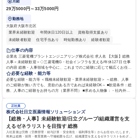
月給
29万5000円～33万5000円
勤務地
大阪府大阪市北区
業界未経験歓迎
年間休日120日以上
資格取得支援あり
未経験者歓迎
住宅手当あり
時短勤務あり
経験者歓迎
退職金あり
在宅OK
賞与あり
完全週休2日制
交通費支給
仕事の内容
駅近5分以内
土日祝休み
服装自由
寮・社宅あり
食事補助あり
企業名 三菱電機プラントエンジニアリング株式会社 求人名 【大阪】総務
人事＜未経験歓迎＞◇三菱電機G・社会インフラを支える/年休127日 仕事
の内容 総務・人事領域を中心に、これまでのご経験に応じて幅広くお任せ
します。 ＜具体的には＞ ・総務/人事労務（給与・社保・勤怠管理など）
必要な経験・能力等
・採用・教育研修 ・福利厚生運用 など ※基本的には事務所勤務ですが、
必要な経験・能力等 ＜職種未経験歓迎・業界未経験歓迎＞ ～総務、人事
採用や教育等の業務内容により、関西圏以外への日帰り・宿泊を伴う国内
のご経験が無い方でも、意欲のある方であれば未経験OK～ ■歓迎条件：総
出張もございます。 ※担当業務を持ちつつ、お互いに助け合いながら、総
務、人事のご経験をお持ちの方（業界不問） ■求める人物像：・社内外の
務部という組織として協力しながら進める体制です。 募集職種 【大阪】
関係各部門との調整を率先して行い、業務を円滑に遂行できる協調性やコ
総務人事＜未経験歓迎＞◇三菱電機G・社会インフラを支える/年休127日
ミュニケーション能力を持っている方 ・人事総務領域に興味がありゼネラ
正社員
リスト志向をお持ちの方 学歴・資格 学歴：大学院 大学 語学力： 資格：
株式会社日立医薬情報ソリューションズ
【総務・人事】未経験歓迎/日立グループ/組織運営を支
えるゼネラリストを目指す 総務
入社直後は労務（労務管理・給与計算・安全衛生・福利厚生等）からお任せいたします。
将来は総務・採用・教育業務へ守備範囲を広げ、組織運営を支えるゼネラリストをめざせ