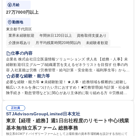
ます。
月給
27万7000円以上
勤務地
東京都千代田区
業界未経験歓迎
年間休日120日以上
資格取得支援あり
介護休暇あり
月平均残業時間20時間以内
未経験者歓迎
住宅手当あり
時短勤務あり
退職金あり
在宅OK
賞与あり
仕事の内容
育休あり
完全週休2日制
交通費支給
土日祝休み
寮・社宅あり
企業名 株式会社日立医薬情報ソリューションズ 求人名 【総務・人事】未
経験歓迎/日立グループ/組織運営を支えるゼネラリストを目指す 仕事の内
容 入社直後は労務（労務管理・給与計算・安全衛生・福利厚生等）からお
任せいたします。将来は総務・採用・教育業務へ守備範囲を広げ、組織運
必要な経験・能力等
営を支えるゼネラリストをめざせます。 ・初期業務：労働時間管理、給与
必要な経験・能力等 ★未経験歓迎！ ★人事・総務領域を横断的に経験し
計算、社会保険対応、福利厚生管理、安全衛生、健康経営推進等をお任せ
幅広いスキルを身につけたい方におすすめ！ ■労務管理(給与計算・社会保
します。ご経験に応じて、休職者管理など、幅広く経験を積んでいただき
険手続き・勤怠管理など)に関心があり主体的に取り組める方 ※労務経験
ます。 ・将来的な広がり：総務・採用・教育・税務対応・経営企画等。
者は早期にご活躍いただけます。 ■チームで仕事を推進できる方■将来は
★メンバーがマンツーマンで丁寧に教えるため、ご経験が浅くても安心！
マネジメント職として活躍したい 【尚可】■人事、労務、採用、教育業務
幅広く経験を積みたい意欲がある方に最適な環境です。 募集職種 【総
正社員
のご経験 ■労務管理（給与計算・社会保険手続き・勤怠管理など）の経験
STJAdvisorsGroupLimited日本支社
務・人事】未経験歓迎/日立グループ/組織運営を支えるゼネラリストを目
■衛生管理者の資格をお持ちの方 学歴・資格 学歴：大学院 大学 高専 短大
指す
専修学校 高校 語学力： 資格：
東京【経理・総務】週1日出社程度のリモート中心/残業
基本無/独立系ファーム 総務事務
独立系ECMアドバイザリーファームとして上場前後の資本市場戦略を設計する当社にて