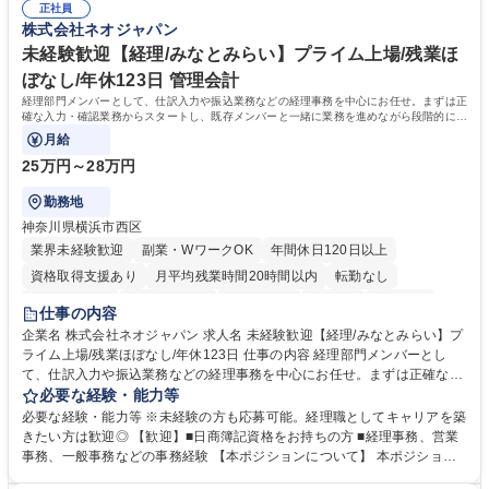
正社員
や個別面談を通してご自身のキャリアと向き合っていただき、会社として
株式会社ネオジャパン
もバックアップしていきます。 学歴・資格 学歴：大学院 大学 高専 短大
専修学校 高校 語学力： 資格：
未経験歓迎【経理/みなとみらい】プライム上場/残業ほ
ぼなし/年休123日 管理会計
経理部門メンバーとして、仕訳入力や振込業務などの経理事務を中心にお任せ。まずは正
確な入力・確認業務からスタートし、既存メンバーと一緒に業務を進めながら段階的に経
理知識を身につけていただきます。
月給
25万円～28万円
勤務地
神奈川県横浜市西区
業界未経験歓迎
副業・WワークOK
年間休日120日以上
資格取得支援あり
月平均残業時間20時間以内
転勤なし
未経験者歓迎
時短勤務あり
退職金あり
在宅OK
賞与あり
仕事の内容
完全週休2日制
交通費支給
駅近5分以内
土日祝休み
服装自由
企業名 株式会社ネオジャパン 求人名 未経験歓迎【経理/みなとみらい】プ
ライム上場/残業ほぼなし/年休123日 仕事の内容 経理部門メンバーとし
寮・社宅あり
て、仕訳入力や振込業務などの経理事務を中心にお任せ。まずは正確な入
力・確認業務からスタートし、既存メンバーと一緒に業務を進めながら段
必要な経験・能力等
階的に経理知識を身につけていただきます。 【具体的には】 ■社内稟議に
必要な経験・能力等 ※未経験の方も応募可能。経理職としてキャリアを築
基づく仕訳入力 ■月末の振込業務 ■明細作成 ■伝票処理、記帳業務 ■既存
きたい方は歓迎◎ 【歓迎】■日商簿記資格をお持ちの方 ■経理事務、営業
メンバーの業務サポート 【将来的には】 ■月次決算補助 ■四半期・年次決
事務、一般事務などの事務経験 【本ポジションについて】 本ポジション
算補助 ■有価証券報告書など開示資料作成補助 ■海外子会社を含む連結決
の魅力は、プライム上場企業の経理部門で、未経験から経理キャリアをス