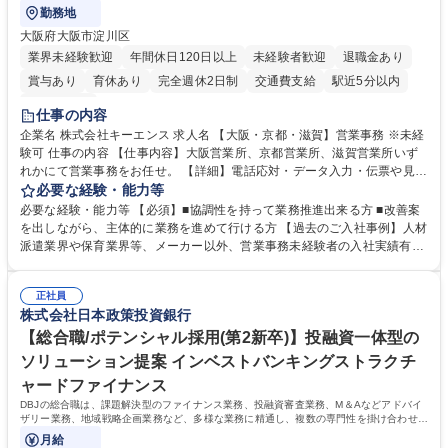
勤務地
大阪府大阪市淀川区
業界未経験歓迎
年間休日120日以上
未経験者歓迎
退職金あり
賞与あり
育休あり
完全週休2日制
交通費支給
駅近5分以内
土日祝休み
仕事の内容
企業名 株式会社キーエンス 求人名 【大阪・京都・滋賀】営業事務 ※未経
験可 仕事の内容 【仕事内容】大阪営業所、京都営業所、滋賀営業所いず
れかにて営業事務をお任せ。 【詳細】電話応対・データ入力・伝票や見積
の作成・カタログ送付・来客対応・営業所内で発生する事務業務や業務改
必要な経験・能力等
善をお任せ。 【教育制度】ご入社後、育成担当とペアになりながらOJTに
必要な経験・能力等 【必須】■協調性を持って業務推進出来る方 ■改善案
て業務を覚えていただくことが可能です。業務システムがきちんと構築さ
を出しながら、主体的に業務を進めて行ける方 【過去のご入社事例】人材
れているため、スムーズに仕事に慣れることができる環境です。また、
派遣業界や保育業界等、メーカー以外、営業事務未経験者の入社実績有
「チームで成果を出す文化」があり、良いやり方を積極的に共有しながら
【当社の事務職について】単なる事務ではなく主体性を発揮したサポート
常に改善を目指す風土のため、安心して業務に取り組んでいただけます。
により、キーエンスの付加価値向上に貢献します。ベースの定型業務に加
募集職種 【大阪・京都・滋賀】営業事務 ※未経験可
正社員
えて、お客様や社員の状況に合わせ、能動的なサポート、改善の動きも期
株式会社日本政策投資銀行
待され。組織を支えるスペシャリストとして、チームに貢献し、結果的に
社員から頼られる存在になることができます。平均19:30の退勤以降の業
【総合職/ポテンシャル採用(第2新卒)】投融資一体型の
務の持ち帰りも禁止されており、メリハリのある働き方となります。 学
ソリューション提案 インベストバンキングストラクチ
歴・資格 学歴：大学院 大学 高専 短大 語学力： 資格：
ャードファイナンス
DBJの総合職は、課題解決型のファイナンス業務、投融資審査業務、M＆Aなどアドバイ
ザリー業務、地域戦略企画業務など、多様な業務に精通し、複数の専門性を掛け合わせて
広く社会に貢献していく職種です。
月給