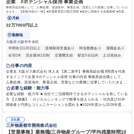
企業 #ポテンシャル採用 事業企画
資格：
事務系総合職として、人事総務、資源海外、事業企画、営業などの業務に従事していただ
きます。 【業務内容の一例】■所属事業部の勤労業務 ■海外に関係する各種業務 ■営業部
門の企画スタッフ、ルート営業
月給
22万7000円以上
勤務地
大阪府大阪市中央区
年間休日120日以上
資格取得支援あり
時短勤務あり
退職金あり
在宅OK
完全週休2日制
交通費支給
駅近5分以内
土日祝休み
服装自由
第二新卒歓迎
寮・社宅あり
食事補助あり
仕事の内容
企業名 大阪ガス株式会社 求人名 【第二新卒】事務系総合職 #関西を代表
するインフラ企業 #ポテンシャル採用 仕事の内容 事務系総合職として、
人事総務、資源海外、事業企画、営業などの業務に従事していただきま
す。 【業務内容の一例】■所属事業部の勤労業務 ■海外に関係する各種業
必要な経験・能力等
務 ■営業部門の企画スタッフ、ルート営業 【キャリアパス】入社後の配属
必要な経験・能力等 ★当社でご活躍期待できるポテンシャルを有している
ポジションで一定期間ご活躍頂いた後、本人の適性及び将来のキャリアを
方 【人物像】・ロジカルシンキングで物事を捉えられる ・社内及び社外
鑑みてジョブローテーションを行います。 【育成】OJTでの現場育成や研
関係者と円滑なコミュニケーションを図れる ■2024年度から2026年度ま
修カリキュラムを通じて、Daigasグループの業務で必要となる知識につい
での3ヵ年を対象とする「Daigasグループ中期経営計画2026」を策定しま
て学んでいただきます。 募集職種 【第二新卒】事務系総合職 #関西を代
した。https://www.osakagas.co.jp/company/press/pr2024/1777576_564
表するインフラ企業 #ポテンシャル採用
正社員
72.html ■エネルギーセキュリティの不安定化や気候変動による自然災害の
三井物産都市開発株式会社
甚大化など、これまで以上に社会課題解決の重要性が高まっています。
「未来の日常」の創造に向けて持続可能な社会の実現に貢献してまいりま
【営業事務】業務職/三井物産グループ/平均残業時間10