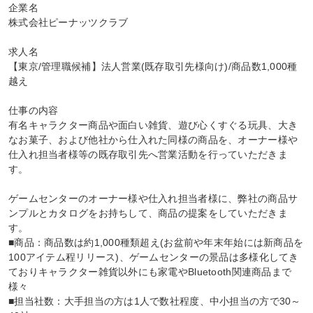
企業名

株式会社ピーナッツクラブ

求人名

【東京/管理職候補】法人営業(既存取引先様向け)/商品数1,000種
越え

仕事の内容

有名キャラクター商品や面白い雑貨、遊び心くすぐる玩具、大き
なお菓子、および他社から仕入れた同様の商品を、オーナー様や
仕入れ担当者様等の既存取引先へ営業活動を行っていただきま
す。

ゲームセンターのオーナー様や仕入れ担当者様に、弊社の商品サ
ンプルとカタログをお持ちして、商品の提案をしていただきま
す。

■商品：商品数は約1,000種類超え(お盆前や年末年始には新商品を
100アイテム程リリース)、ゲームセンターの景品は多様化してき
ておりキャラクター雑貨以外にも家電やBluetooth関連商品まで
様々

■担当社数：大手担当の方は1人で数社程度、中小担当の方で30～