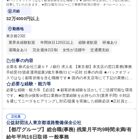
★バックオフィスではなく顧客折衝を含む職種です★ 国内の本支店等にて下記の業務に
従事していただきます。 ■窓口/後方/ロビーにて事務手続等の受付・オペレーション、お
客様対応
月給
32万4000円以上
勤務地
東京都23区
業界未経験歓迎
年間休日120日以上
経験者歓迎
研修あり
退職金あり
完全週休2日制
女性が活躍中
交通費支給
土日祝休み
仕事の内容
企業名 株式会社三菱ＵＦＪ銀行 求人名 【東京都】本支店の窓口業務(事務
手続受付/資産運用提案)/後方事務/ロビー応対 仕事の内容 ★バックオフィ
スではなく顧客折衝を含む職種です★ 国内の本支店等にて下記の業務に従
事していただきます。 ■窓口/後方/ロビーにて事務手続等の受付・オペレ
必要な経験・能力等
ーション、お客様対応 ■窓口にて、ご来店された個人のお客様に対して金
必要な経験・能力等 【必須】★顧客折衝経験を活かしてご活躍可能な環境
融商品のご提案 ■効率的な事務運用の検討・構築等 ≪業務紹介：ご応募前
です。 ■販売or接客or窓口業務or営業経験をお持ちの方(業界不問) ※対話
に必ずご覧ください≫ ※記事 https://www.mysite.bk.mufg.jp/career/circle/
を通じてニーズをヒアリングし対応/提案を実施した経験必須 ■正社員とし
article17/ ※動画 https://youtu.be/H-S7HaJqqbg 募集職種 【東京都】本支
ての就業経験1年以上 【歓迎】■金融業界での就業経験■銀行での預金為替
店の窓口業務(事務手続受付/資産運用提案)/後方事務/ロビー応対
事務経験 ■金融商品の提案・販売経験 ≪魅力≫研修やOJT環境が整ってい
正社員
るので安心して入行いただけます。 幅広いキャリアの選択肢があり、公募
公益財団法人東京都道路整備保全公社
や社内副業等を活用し、 一人ひとりが挑戦できるカルチャーが浸透してい
ます。 学歴・資格 学歴：大学院 大学 高専 短大 専修学校 高校 語学力：
【都庁グループ】総合職(事務) 残業月平均9時間未満/有
資格：
給年平均16日取得 一般事務