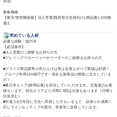
40社

募集職種

【東京/管理職候補】法人営業(既存取引先様向け)/商品数1,000種
越え
求めている人材
必要な経験・能力等

【必須条件】

■法人営業のご経験をお持ちの方

■プレイングマネージャーやリーダーのご経験をお持ちの方

■プライズ商品業界の売り上げは実は右肩上がりで業績は好調！

 グループ年商100億円です！現在も新商品の開発に注力していま
す！

■東日本エリア(静岡以東)を担当していただきます。北海道のお客
様もいます。担当エリアより月間2,3回は出張もあります（日帰り
出張含む）

■中途入社2年目に主任へ昇格した方もいるなど、頑張りや成果に
応じてインセンティブや賞与、昇進等に反映しています。
