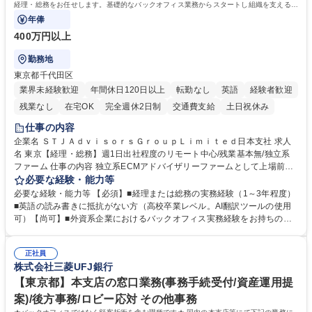
経理・総務をお任せします。基礎的なバックオフィス業務からスタートし組織を支える専
任担当として広く活躍できる環境です。
年俸
400万円以上
勤務地
東京都千代田区
業界未経験歓迎
年間休日120日以上
転勤なし
英語
経験者歓迎
残業なし
在宅OK
完全週休2日制
交通費支給
土日祝休み
仕事の内容
企業名 ＳＴＪＡｄｖｉｓｏｒｓＧｒｏｕｐＬｉｍｉｔｅｄ日本支社 求人
名 東京【経理・総務】週1日出社程度のリモート中心/残業基本無/独立系
ファーム 仕事の内容 独立系ECMアドバイザリーファームとして上場前後
の資本市場戦略を設計する当社にて経理・総務をお任せします。基礎的な
必要な経験・能力等
バックオフィス業務からスタートし組織を支える専任担当として広く活躍
必要な経験・能力等 【必須】■経理または総務の実務経験（1～3年程度）
できる環境です。 ■日常経理、月次および年次決算サポート業務 ■本国
■英語の読み書きに抵抗がない方（高校卒業レベル。AI翻訳ツールの使用
（グローバル）との英文メール対応（AI翻訳ツール等を使用しての対応で
可）【尚可】■外資系企業におけるバックオフィス実務経験をお持ちの方
問題ございません） ■オフィス環境整備、郵便物の発送・受取等の総務業
【必須・尚可要件】簿記などの特別な資格や、TOEIC等のスコアは求めて
務全般 ■その他バックオフィス関連サポート ※ご経験に合わせて無理なく
おりません。日々の事務処理を丁寧かつ正確に行える方を歓迎します。
業務をお任せします。残業も基本的には発生せず、ご自身のペースで業務
正社員
【働き方について】現在は週4日程度の在宅勤務を実施しており、ワーク
株式会社三菱UFJ銀行
を進めやすく定着率の高い環境です。 募集職種 東京【経理・総務】週1日
ライフバランスを重視する方に最適な環境です（フルリモートも面接で相
出社程度のリモート中心/残業基本無/独立系ファーム
談可）。【求める人物像】幅広いバックオフィス業務に柔軟に対応でき、
【東京都】本支店の窓口業務(事務手続受付/資産運用提
社内外と円滑にコミュニケーションを取りながら業務を推進できる方 学
案)/後方事務/ロビー応対 その他事務
歴・資格 学歴：大学院 大学 高専 短大 専修学校 高校 語学力： 資格：