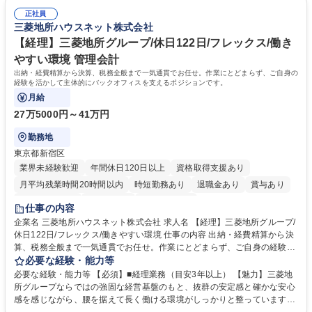
算補助 ※3～5年程度を目安に、徐々に決算業務へ業務範囲を広げていく
タートできる点です。まずは仕訳入力や振込業務など基礎的な業務から担
想定です。 募集職種 未経験歓迎【経理/みなとみらい】プライム上場/残業
正社員
当し、3～5年をかけて月次決算・四半期決算・開示資料作成補助などへス
三菱地所ハウスネット株式会社
ほぼなし/年休123日
テップアップできます。また、残業は通常月ほぼなく、決算月でも10時間
未満のため、無理なく経理として専門性を身につけられる環境です。 学
【経理】三菱地所グループ/休日122日/フレックス/働き
歴・資格 学歴：大学院 大学 高専 短大 専修学校 高校 語学力： 資格：日商
やすい環境 管理会計
簿記検定1級 日商簿記検定2級
出納・経費精算から決算、税務全般まで一気通貫でお任せ。作業にとどまらず、ご自身の
経験を活かして主体的にバックオフィスを支えるポジションです。
月給
27万5000円～41万円
勤務地
東京都新宿区
業界未経験歓迎
年間休日120日以上
資格取得支援あり
月平均残業時間20時間以内
時短勤務あり
退職金あり
賞与あり
完全週休2日制
交通費支給
寮・社宅あり
仕事の内容
企業名 三菱地所ハウスネット株式会社 求人名 【経理】三菱地所グループ/
休日122日/フレックス/働きやすい環境 仕事の内容 出納・経費精算から決
算、税務全般まで一気通貫でお任せ。作業にとどまらず、ご自身の経験を
活かして主体的にバックオフィスを支えるポジションです。 経理業務全般
必要な経験・能力等
をお任せします。 ■出納業務（日々の入出金、経費精算業務） ■管理会
必要な経験・能力等 【必須】■経理業務（目安3年以上） 【魅力】三菱地
計・税務（月次実績資料作成、四半期決算、税務全般など） 募集職種
所グループならではの強固な経営基盤のもと、抜群の安定感と確かな安心
【経理】三菱地所グループ/休日122日/フレックス/働きやすい環境
感を感じながら、腰を据えて長く働ける環境がしっかりと整っています。