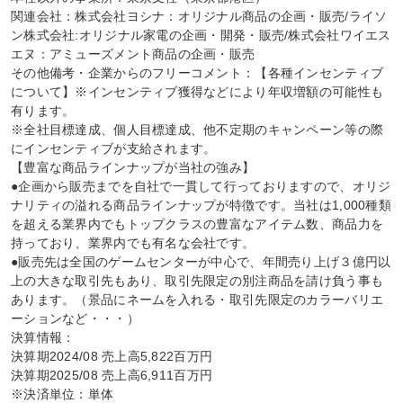
関連会社：株式会社ヨシナ：オリジナル商品の企画・販売/ライソ
ン株式会社:オリジナル家電の企画・開発・販売/株式会社ワイエス
エヌ：アミューズメント商品の企画・販売

その他備考・企業からのフリーコメント：【各種インセンティブ
について】※インセンティブ獲得などにより年収増額の可能性も
有ります。

※全社目標達成、個人目標達成、他不定期のキャンペーン等の際
にインセンティブが支給されます。

【豊富な商品ラインナップが当社の強み】

●企画から販売までを自社で一貫して行っておりますので、オリジ
ナリティの溢れる商品ラインナップが特徴です。当社は1,000種類
を超える業界内でもトップクラスの豊富なアイテム数、商品力を
持っており、業界内でも有名な会社です。

●販売先は全国のゲームセンターが中心で、年間売り上げ３億円以
上の大きな取引先もあり、取引先限定の別注商品を請け負う事も
あります。（景品にネームを入れる・取引先限定のカラーバリエ
ーションなど・・・）

決算情報：

決算期2024/08 売上高5,822百万円

決算期2025/08 売上高6,911百万円

※決済単位：単体