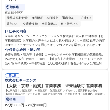
勤務地
東京都中野区
業界未経験歓迎
年間休日120日以上
退職金あり
在宅OK
賞与あり
交通費支給
土日祝休み
寮・社宅あり
仕事の内容
企業名 キリンアンドコミュニケーションズ株式会社 求人名 中野本社【お
客様相談室】お客様のお声をもとにより良い商品づくりへ貢献 仕事の内容
≪★コミュニケーションを通してキリンのファンを増やしませんか？★≫
お客様のお声をより良い商品づくりに活かしていく上で、窓口となるお客
必要な経験・能力等
様相談室でのお仕事です。 日々お客様からいただくキリングループへのご
必要な経験・能力等 【必須】コールセンターやお客様相談室の業務経験、
意見を、企業活動に活かしています。お客様からの声に迅速かつ誠意をも
PCが使える方（Word・Excel）【働き方】在宅勤務・リモートワーク相
って対応、情報提供するとともにグループ内活動に反映しています。 【具
談可/月平均残業7～8時間程度 【入社後の研修】着任から1か月は電話対応
体的には】電話応対、メール、お手紙対応、ご指摘品調査報告書作成、有
のOJTを中心に実施し、電話対応に慣れた段階でメール・手紙のOJTを実
人チャットボット対応など。 【1日の対応件数】■電話：月間一人当たり
施する予定です。独り立ち以降もしっかりフォローする体制を整えていま
平均100件前後■メール・手紙：同上40件前後 募集職種 中野本社【お客様
正社員
すのでご安心ください。 【当社について】キリングループの広報機能を担
株式会社キーエンス
相談室】お客様のお声をもとにより良い商品づくりへ貢献
う会社として、お客様との出会いを大切にし、磨き上げたホスピタリティ
を込めてコミュニケーションをとりながら広報関連業務を行っておりま
【大阪・京都・滋賀】営業事務 ※未経験可 営業事務
す。 学歴・資格 学歴：大学院 大学 高専 短大 専修学校 高校 語学力： 資
【仕事内容】大阪営業所、京都営業所、滋賀営業所いずれかにて営業事務をお任せ。
格：
【詳細】電話応対・データ入力・伝票や見積の作成・カタログ送付・来客対応・営業所内
で発生する事務業務や業務改善をお任せ。
月給
27万9000円～28万1000円