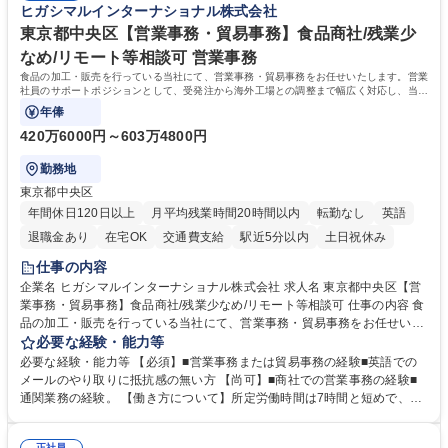
ヒガシマルインターナショナル株式会社
働けます。 【歓迎】 ■インテリアの業界のご経験が有る方■PCの作業に慣
れている方 学歴・資格 学歴：大学院 大学 高専 短大 専修学校 語学力： 資
東京都中央区【営業事務・貿易事務】食品商社/残業少
格：
なめ/リモート等相談可 営業事務
食品の加工・販売を行っている当社にて、営業事務・貿易事務をお任せいたします。営業
社員のサポートポジションとして、受発注から海外工場との調整まで幅広く対応し、当社
事業の根幹を支えていただきます。
年俸
420万6000円～603万4800円
勤務地
東京都中央区
年間休日120日以上
月平均残業時間20時間以内
転勤なし
英語
退職金あり
在宅OK
交通費支給
駅近5分以内
土日祝休み
仕事の内容
企業名 ヒガシマルインターナショナル株式会社 求人名 東京都中央区【営
業事務・貿易事務】食品商社/残業少なめ/リモート等相談可 仕事の内容 食
品の加工・販売を行っている当社にて、営業事務・貿易事務をお任せいた
します。営業社員のサポートポジションとして、受発注から海外工場との
必要な経験・能力等
調整まで幅広く対応し、当社事業の根幹を支えていただきます。 ■受発注
必要な経験・能力等 【必須】■営業事務または貿易事務の経験■英語での
業務、請求書発行 ■海外工場とのスケジュール調整 ■在庫管理 ■輸入書類
メールのやり取りに抵抗感の無い方 【尚可】■商社での営業事務の経験■
の確認・作成 ■配送手配 ■通関業者を通して行う輸出入業全般 ■倉庫との
通関業務の経験。 【働き方について】所定労働時間は7時間と短めで、残
倉入れ調整等 ※ゼネラリストとしてのキャリアアップを目指すことが可能
業も月平均20時間以下です。時差出勤制度や週1日のリモート勤務も相談
です。単に商品を販売するだけでなく原料の仕入れから販売までをトータ
可能で、ワークライフバランスを保ち長期就業しやすい環境です。 【当社
正社員