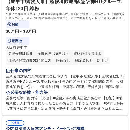
ール管理が出来る方。※将来的に他部署（営業部門、コーポレート部門）
【豊中市/総務人事】経験者歓迎!/阪急阪神HDグループ/
へのジョブローテーションの可能性があります。 学歴・資格 学歴：大学
年休124日 総務
院 大学 語学力： 資格：宅地建物取引士
当社にて採用関係業務、人材育成業務を中心に、中期経営計画・予算等の管理、設備投資
計画等の策定、さらに社内の重要会議の運営等、経営の根幹となる幅広い総務人事業務全
般を担当していただきます。
月給
30万円～38万円
勤務地
大阪府豊中市
業界未経験歓迎
年間休日120日以上
資格取得支援あり
月平均残業時間20時間以内
転勤なし
経験者歓迎
駅ナカ
退職金あり
完全週休2日制
交通費支給
駅近5分以内
仕事の内容
土日祝休み
服装自由
昼食補助あり
食事補助あり
企業名 北大阪急行電鉄株式会社 求人名 【豊中市/総務人事】経験者歓迎！/
阪急阪神HDグループ/年休124日 仕事の内容 当社にて採用関係業務、人材
育成業務を中心に、中期経営計画・予算等の管理、設備投資計画等の策
定、さらに社内の重要会議の運営等、経営の根幹となる幅広い総務人事業
必要な経験・能力等
務全般を担当していただきます。 【主な業務内容】 ■採用関係業務および
必要な経験・能力等 【必須】■総務人事の実務経験がある方 【歓迎】■採
人材育成(社員研修)業務の推進 ■中期経営計画および予算等の管理 ■設備
用業務、人材育成に携わったことのある方 【求める人物像】 ■探求心を持
投資計画等の策定 ■社内の重要会議の運営 ■その他総務人事業務全般 【入
ち前向きに業務に取り組める方 ■臆せずに部門・会社を超えたコミュニケ
社後】入社後は採用や育成をメインに担当し将来的には経営根幹に関わる
ーションの取れる方 ■自分で考えて行動のできる方 ■第二の創業期を迎え
総務人事業務全般へ幅広く従事していただきます。 募集職種 【豊中市/総
る当社で組織の次代を担うネクスト人材として長期的に成長したい方 ■周
務人事】経験者歓迎！/阪急阪神HDグループ/年休124日
正社員
囲のメンバーと協調しつつ主体性を持って能動的に業務を推進できる方 学
公益財団法人日本アンチ・ドーピング機構
歴・資格 学歴：大学院 大学 高専 短大 専修学校 高校 語学力： 資格：