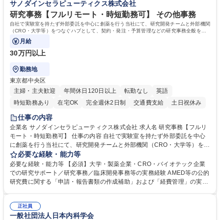
サノダインセラピューティクス株式会社
業務全般 募集職種 【東京／文京区】公益財団法人の総務人事業務／年間
休日125日
研究事務【フルリモート・時短勤務可】 その他事務
自社で実験室を持たず外部委託を中心に創薬を行う当社にて、研究開発チームと外部機関
（CRO・大学等）をつなぐハブとして、契約・発注・予算管理などの研究事務全般をお
任せします。
月給
30万円以上
勤務地
東京都中央区
主婦・主夫歓迎
年間休日120日以上
転勤なし
英語
時短勤務あり
在宅OK
完全週休2日制
交通費支給
土日祝休み
仕事の内容
企業名 サノダインセラピューティクス株式会社 求人名 研究事務【フルリ
モート・時短勤務可】 仕事の内容 自社で実験室を持たず外部委託を中心
に創薬を行う当社にて、研究開発チームと外部機関（CRO・大学等）をつ
なぐハブとして、契約・発注・予算管理などの研究事務全般をお任せしま
必要な経験・能力等
す。 ■見積取得、発注、検収、請求処理等の事務手続き ■委託先との定例
必要な経験・能力等 【必須】大学・製薬企業・CRO・バイオテック企業
会議の調整・アジェンダ準備・議事録作成 ■研究報告書、試験関連資料、
での研究サポート／研究事務／臨床開発事務等の実務経験 AMED等の公的
SOP等の整備・版管理・保管 ■研究開発の進捗・タイムライン・予算執行
研究費に関する「申請・報告書類の作成補助」および「経費管理」の実務
管理サポート ■AMED等公的研究費の申請・報告書類作成補助および経費
経験 【尚可】 ■URA経験または産学連携・研究費管理の経験 ■AMED等の
管理 ■社内外関係者との連絡調整・その他研究開発に関わる総務・庶務 募
公的研究費の申請・執行管理経験 ■英語での文書読解・メール対応力 【働
集職種 研究事務【フルリモート・時短勤務可】
正社員
き方について】フルリモートやハイブリッド勤務、時短勤務など個々のラ
一般社団法人日本内科学会
イフスタイルに応じた柔軟な働き方が可能です。育児や介護との両立も応