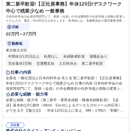
第二新卒歓迎!【正社員事務】年休120日/デスクワーク
援します。 学歴・資格 学歴：大学院 大学 語学力： 資格：
中心で残業少なめ 一般事務
日本内科学会の会員管理部門にて、医師（会員）の年会費徴収や住所等個人情報の変更シ
ステム入力、電話・FAX対応をお任せします。将来的には、各種委員会の運営事務局業務
などにも幅広く携わっていただきます。
月給
23万円～27万円
勤務地
東京都文京区
年間休日120日以上
転勤なし
未経験者歓迎
退職金あり
完全週休2日制
交通費支給
土日祝休み
第二新卒歓迎
仕事の内容
企業名 一般社団法人日本内科学会 求人名 第二新卒歓迎！【正社員事務】
年休120日/デスクワーク中心で残業少なめ 仕事の内容 日本内科学会の会
員管理部門にて、医師（会員）の年会費徴収や住所等個人情報の変更シス
テム入力、電話・FAX対応をお任せします。将来的には、各種委員会の運
必要な経験・能力等
営事務局業務などにも幅広く携わっていただきます。 【会員管理・データ
必要な経験・能力等 《第二新卒・業界未経験・職種未経験歓迎》 【必
入力業務】 ・医師（会員）の住所変更、個人情報のシステム登録・更新
須】基本的なPC操作（Word、Excelによるデータ入力やメール対応等）
・年会費の徴収管理や入金データの照合確認 【問い合わせ対応】 ・会員
ができる方 【魅力点】 ・年休120日以上に加え、9時～17時の「実働7時
（医師）からの電話、FAX、ネット申請に伴う相談受付 ・複雑な案件のへ
間勤務」で残業も少なくワークライフバランスは抜群です。 【将来的な業
のエスカレーション・連携対応 募集職種 第二新卒歓迎！【正社員事務】
務（各種委員会運営）】 ・学会内における各種委員会のスケジュール調
年休120日/デスクワーク中心で残業少なめ
正社員
整、資料作成、当日の運営サポート 学歴・資格 学歴：大学院 大学 語学
株式会社クライス・アンド・カンパニー