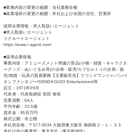
■業務内容の変更の範囲：当社業務全般

■就業場所の変更の範囲：本社および全国の支社、営業所

採用企業情報・求人取扱いエージェント

■求人取扱いエージェント

リクルートエージェント

https://www.r-agent.com/

■採用企業情報

事業内容：アミューズメント関連の景品(小物・雑貨・キャラクタ
ーグッズ・ぬいぐるみ等)の企画・販売/カプセルトイの企画・販
売/雑貨・玩具の貿易業務【主要販売先】ラウンドワンジャパン/イ
オンファンタジー/GENDA GiGO Entertainment等

設立：1971年09月

代表者：代表取締役 前田 泰裕

従業員数：64人

平均年齢：33.0歳

資本金：95百万円

株式公開：非公開

本社所在地：〒577-0034 大阪府東大阪市 御厨南２－１－３３

本社以外の事業所：東京支社（東京都港区）
