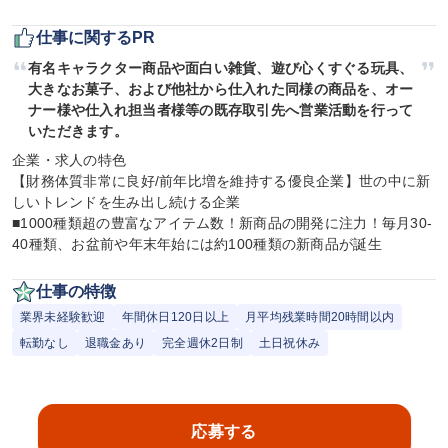
仕事に関するPR
有名キャラクター商品や面白い雑貨、遊び心くすぐる玩具、
大きなお菓子、および他社から仕入れた同様の商品を、オー
ナー様や仕入れ担当者様等の既存取引先へ営業活動を行って
いただきます。
企業・求人の特色

【財務体質非常に良好/前年比増を維持する優良企業】世の中に新
しいトレンドを生み出し続ける企業

■1000種類超の豊富なアイテム数！新商品の開発に注力！毎月30-
40種類、お盆前や年末年始には約100種類の新商品が誕生
仕事の特徴
業界未経験歓迎
年間休日120日以上
月平均残業時間20時間以内
転勤なし
退職金あり
完全週休2日制
土日祝休み
応募する