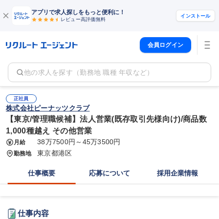
アプリで求人探しをもっと便利に！
インストール
レビュー高評価
無料
会員ログイン
他の求人を探す（勤務地 職種 年収など）
正社員
株式会社ピーナッツクラブ
【東京/管理職候補】法人営業(既存取引先様向け)/商品数
1,000種越え その他営業
38万7500円～45万3500円
月給
東京都港区
勤務地
仕事概要
応募について
採用企業情報
仕事内容