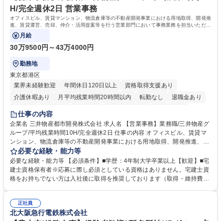
す。 学歴・資格 学歴：大学院 大学 語学力： 資格：
H/完全週休2日 営業事務
オフィスビル、賃貸マンション、物流倉庫等の不動産開発事業における用地取得、開発推
進、賃貸運営、売却、仲介・活用提案等を行う営業部門において事務業務を担当いただき
ます。
月給
30万9500円～43万4000円
勤務地
東京都港区
業界未経験歓迎
年間休日120日以上
資格取得支援あり
介護休暇あり
月平均残業時間20時間以内
転勤なし
退職金あり
在宅OK
賞与あり
育休あり
完全週休2日制
交通費支給
仕事の内容
駅近5分以内
土日祝休み
寮・社宅あり
企業名 三井物産都市開発株式会社 求人名 【営業事務】業務職/三井物産グ
ループ/平均残業時間10H/完全週休2日 仕事の内容 オフィスビル、賃貸マ
ンション、物流倉庫等の不動産開発事業における用地取得、開発推進、賃
貸運営、売却、仲介・活用提案等を行う営業部門において事務業務を担当
必要な経験・能力等
いただきます。 【詳細】・契約書管理、契約書製本、捺印対応、ファイリ
必要な経験・能力等 【必須条件】■学歴：4年制大学卒業以上【歓迎】■宅
ング、登記簿取得、調書取得・支払業務（各種費用支払、支払管理、請
建士資格保有者※応募に際し必須としている資格はありません。宅建士資
求・支払データ登録、取引先マスター申請対応）・予算作成及び予実管
格をお持ちでない方は入社後に取得を推奨しております（取得・維持費用
理・各種稟議書、報告書作成業務・各種台帳管理、交際費・会議費支払報
の一部補助あり） 【求める人物像】 ・向学心豊かで、主体的に行動でき
告書作成及び月次管理・部内総務庶務全般 など※※配属先によっては上記
る方。 ・社内外の多様な関係者と協調して業務を進められるコミュニケー
の他に担当頂く業務が発生する場合があります。 募集職種 【営業事務】
正社員
ション力がある方。 ・チャレンジを厭わず、粘り強く業務に取り組める
北大阪急行電鉄株式会社
業務職/三井物産グループ/平均残業時間10H/完全週休2日
方。多様な関係者と謙虚に信頼関係を構築でき、期限を意識したスケジュ