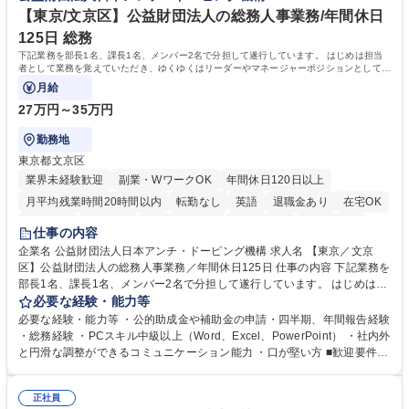
【東京/文京区】公益財団法人の総務人事業務/年間休日
125日 総務
下記業務を部長1名、課長1名、メンバー2名で分担して遂行しています。 はじめは担当
者として業務を覚えていただき、ゆくゆくはリーダーやマネージャーポジションとして活
躍いただくことを期待しています。
月給
27万円～35万円
勤務地
東京都文京区
業界未経験歓迎
副業・WワークOK
年間休日120日以上
月平均残業時間20時間以内
転勤なし
英語
退職金あり
在宅OK
賞与あり
育休あり
完全週休2日制
交通費支給
土日祝休み
仕事の内容
食事補助あり
企業名 公益財団法人日本アンチ・ドーピング機構 求人名 【東京／文京
区】公益財団法人の総務人事業務／年間休日125日 仕事の内容 下記業務を
部長1名、課長1名、メンバー2名で分担して遂行しています。 はじめは担
当者として業務を覚えていただき、ゆくゆくはリーダーやマネージャーポ
必要な経験・能力等
ジションとして活躍いただくことを期待しています。 【総務・人事グルー
必要な経験・能力等 ・公的助成金や補助金の申請・四半期、年間報告経験
プの業務内容】 ・人事制度関連 ・採用活動 ・教育研修の企画、実行 ・勤
・総務経験 ・PCスキル中級以上（Word、Excel、PowerPoint） ・社内外
怠管理 ・官公庁への各種提出 ・法定の会議運営（評議員会、理事会） ・
と円滑な調整ができるコミュニケーション能力 ・口が堅い方 ■歓迎要件
コンプライアンス ・内部規程やルールの管理、整備、文書管理 ・契約関
・採用業務経験 ・英語に抵抗がない方 ・営業経験 学歴・資格 学歴：大学
連 ・衛生管理 ・防災関連・公的助成金の管理・オフィス、ファシリティ
院 大学 高専 短大 専修学校 高校 語学力： 資格：
管理 ・福利厚生関連 ・職員からの問合せ、相談対応 ・その他日常の総務
正社員