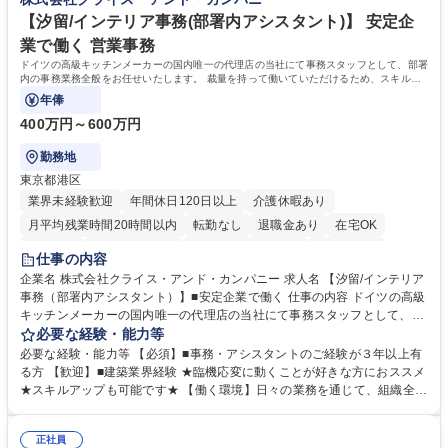
力： 資格：
【汐留/インテリア事務(部署内アシスタント)】 安定企
業で働く 営業事務
ドイツの高級キッチンメーカーの国内唯一の代理店の当社にて事務スタッフとして、部署
内の事務業務全般をお任せいたします。 裁量を持って働いていただけるため、スキルア
ップも可能です。
年俸
400万円～600万円
勤務地
東京都港区
業界未経験歓迎
年間休日120日以上
介護休暇あり
月平均残業時間20時間以内
転勤なし
退職金あり
在宅OK
育休あり
完全週休2日制
インセンティブあり
交通費支給
仕事の内容
駅近5分以内
土日祝休み
企業名 株式会社クライス・アンド・カンパニー 求人名 【汐留/インテリア
事務（部署内アシスタント）】■安定企業で働く 仕事の内容 ドイツの高級
キッチンメーカーの国内唯一の代理店の当社にて事務スタッフとして、部
署内の事務業務全般をお任せいたします。 裁量を持って働いていただける
必要な経験・能力等
ため、スキルアップも可能です。 【部署内の事務業務全般】 ■サンプルの
必要な経験・能力等 【必須】■事務・アシスタントのご経験が３年以上有
仕分け・整理 ■電話応対 ■書類作成（会議資料、お客様宛請求書、支払書
る方 【歓迎】■建築業界経験 ★臨機応変に動くことが好きな方におススメ
類を取りまとめて経理へ提出等） ■ショールームアテンド・運営・予約業
★スキルアップも可能です★ 【働く環境】日々の業務を通じて、組織全体
務 ■広報・PR業務のアシスタント（SNS投稿補助、資料作成など） ■納品
のサポートを行い、成果を実感できる仕事です。また、コミュニケーショ
時の取扱説明書作成・送付（キッチン、機器等の商品） 募集職種 【汐留/
ンスキルや問題解決能力が磨かれ、キャリアアップのチャンスも豊富。チ
インテリア事務（部署内アシスタント）】■安定企業で働く
正社員
ームとの協力や新しいアイデアを活かす場もあり、やりがいを感じながら