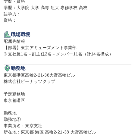
学歴・資格

学歴：大学院 大学 高専 短大 専修学校 高校

語学力：

資格：
職場環境
配属先情報

【部署】東京アミューズメント事業部

※支社長1名－副主任2名－メンバー11名（計14名構成）
勤務地
東京都港区高輪2-21-38大野高輪ビル

株式会社ピーナッツクラブ

予定勤務地

東京都港区

勤務地

勤務地①

事業所名：東京支社

所在地：東京都 港区 高輪2-21-38 大野高輪ビル
