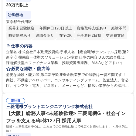
30万円以上
勤務地
東京都千代田区
業界未経験歓迎
年間休日120日以上
資格取得支援あり
経験不問
時短勤務あり
退職金あり
在宅OK
完全週休2日制
交通費支給
駅近5分以内
土日祝休み
第二新卒歓迎
寮・社宅あり
仕事の内容
食事補助あり
託児所あり
企業名 株式会社日本政策投資銀行 求人名 【総合職/ポテンシャル採用(第2
新卒)】投融資一体型のソリューション提案 仕事の内容 DBJの総合職は、
課題解決型のファイナンス業務、投融資審査業務、M＆Aなどアドバイザ
リー業務、地域戦略企画業務など、多様な業務に精通し、複数の専門性を
必要な経験・能力等
掛け合わせて広く社会に貢献していく職種です。 入社後は、横断的なロー
必要な経験・能力等 第二新卒歓迎※金融業界での経験は一切不問です！
テーションを経て適性や専門性に応じたキャリアを形成していただきま
商社、不動産デベロッパー、コンサルティングファーム、監査法人、官公
す。総合職として入社いただき、下記いずれかの部門でご活躍いただきま
庁、インフラ（電力、ガス等）、メーカーなど、幅広い業界からの採用実
す。※未経験の方に関しては、入行後3ヶ月間の金融の実務を学んでいた
績があります。 ＜求める人物像＞DBJでは、強い社会的使命感をもち、今
だく研修を準備しております。 ・法人RM業務・金融機能業務・コーポレ
後の日本のあり方を俯瞰する総合性と、金融分野のフロンティアを切り拓
ート・ナレッジ業務 ※それぞれの業務内容に関しては、別途その他労働条
正社員
く高い志を併せもった人材を求めています。ポテンシャル採用（第2新
三菱電機プラントエンジニアリング株式会社
件備考欄に記載 募集職種 【総合職/ポテンシャル採用(第2新卒)】投融資一
卒）では、金融業界での経験や知識を問いません。新たな時代を見据え
体型のソリューション提案
て、複雑化する社会課題の解決に向けて先鞭をつける役割を担いたい、と
【大阪】総務人事<未経験歓迎> 三菱電機G・社会イン
いう気概をお持ちの方を心待ちにしています。 学歴・資格 学歴：大学院
フラを支える/年休127日 採用人事
大学 語学力： 資格：
総務・人事領域を中心に、これまでのご経験に応じて幅広くお任せします。 ＜具体的に
は＞