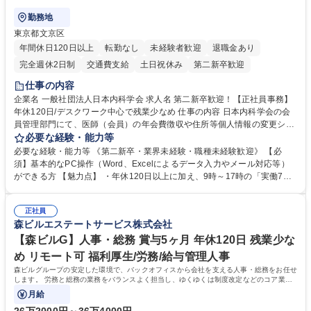
勤務地
東京都文京区
年間休日120日以上
転勤なし
未経験者歓迎
退職金あり
完全週休2日制
交通費支給
土日祝休み
第二新卒歓迎
仕事の内容
企業名 一般社団法人日本内科学会 求人名 第二新卒歓迎！【正社員事務】
年休120日/デスクワーク中心で残業少なめ 仕事の内容 日本内科学会の会
員管理部門にて、医師（会員）の年会費徴収や住所等個人情報の変更シス
テム入力、電話・FAX対応をお任せします。将来的には、各種委員会の運
必要な経験・能力等
営事務局業務などにも幅広く携わっていただきます。 【会員管理・データ
必要な経験・能力等 《第二新卒・業界未経験・職種未経験歓迎》 【必
入力業務】 ・医師（会員）の住所変更、個人情報のシステム登録・更新
須】基本的なPC操作（Word、Excelによるデータ入力やメール対応等）
・年会費の徴収管理や入金データの照合確認 【問い合わせ対応】 ・会員
ができる方 【魅力点】 ・年休120日以上に加え、9時～17時の「実働7時
（医師）からの電話、FAX、ネット申請に伴う相談受付 ・複雑な案件のへ
間勤務」で残業も少なくワークライフバランスは抜群です。 【将来的な業
のエスカレーション・連携対応 募集職種 第二新卒歓迎！【正社員事務】
務（各種委員会運営）】 ・学会内における各種委員会のスケジュール調
年休120日/デスクワーク中心で残業少なめ
正社員
整、資料作成、当日の運営サポート 学歴・資格 学歴：大学院 大学 語学
森ビルエステートサービス株式会社
力： 資格：
【森ビルG】人事・総務 賞与5ヶ月 年休120日 残業少な
め リモート可 福利厚生/労務/給与管理人事
森ビルグループの安定した環境で、バックオフィスから会社を支える人事・総務をお任せ
します。 労務と総務の業務をバランスよく担当し、ゆくゆくは制度改定などのコア業務
にも挑戦できる、やりがいある環境です。
月給