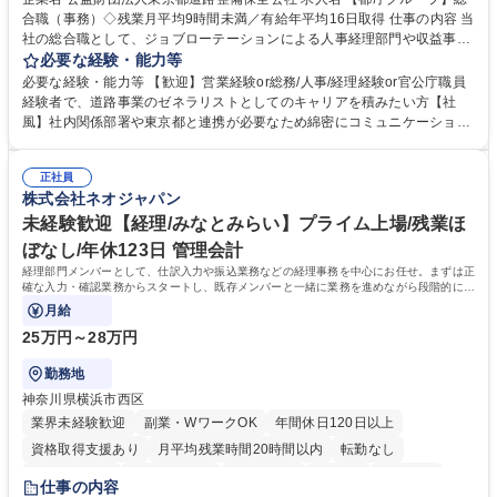
合職（事務）◇残業月平均9時間未満／有給年平均16日取得 仕事の内容 当
社の総合職として、ジョブローテーションによる人事経理部門や収益事業
等のフロント部門の部署等幅広い部署での業務をお任せいたします。研修
必要な経験・能力等
制度やキャリア支援が充実しております！ ※下記業務詳細 【業務詳細】■
必要な経験・能力等 【歓迎】営業経験or総務/人事/経理経験or官公庁職員
管理部門：広報、人事、経理など当公社の運営に係る管理業務 ■収益部
経験者で、道路事業のゼネラリストとしてのキャリアを積みたい方【社
門：駐車場の新規開拓、管理運営、新宿駅西口広場の「イベントコーナ
風】社内関係部署や東京都と連携が必要なため綿密にコミュニケーション
ー」などの管理運営 ■道路部門：整備の急がれる骨格幹線道路や木造住宅
を図っています。 【業務の魅力】■幅広く携われる：総合職（事務）で
密集地域の特定整備路線の用地取得、道路に関する普及啓発事業、都内の
は、駐車場の管理運営や道路用地の取得、公益財団法人の中枢を担う管理
道路施設や道路工事現場の見学ツアー事業 ※入社後は上記いずれかの部門
正社員
部門など多岐に渡る業務を経験できます。 ■様々なプロジェクト：駐車場
株式会社ネオジャパン
へ配属。※業務内容変更の範囲：会社の定める業務 募集職種 【都庁グル
事業の他、新宿駅西口広場内に設置された照明を兼ねた広告「ブライトサ
ープ】総合職（事務）◇残業月平均9時間未満／有給年平均16日取得
イン」の管理運営を行うなど、事業収益を生み出す活動を積極的に行って
未経験歓迎【経理/みなとみらい】プライム上場/残業ほ
います。 学歴・資格 学歴：大学院 大学 高専 短大 専修学校 高校 語学力：
ぼなし/年休123日 管理会計
資格：
経理部門メンバーとして、仕訳入力や振込業務などの経理事務を中心にお任せ。まずは正
確な入力・確認業務からスタートし、既存メンバーと一緒に業務を進めながら段階的に経
理知識を身につけていただきます。
月給
25万円～28万円
勤務地
神奈川県横浜市西区
業界未経験歓迎
副業・WワークOK
年間休日120日以上
資格取得支援あり
月平均残業時間20時間以内
転勤なし
未経験者歓迎
時短勤務あり
退職金あり
在宅OK
賞与あり
仕事の内容