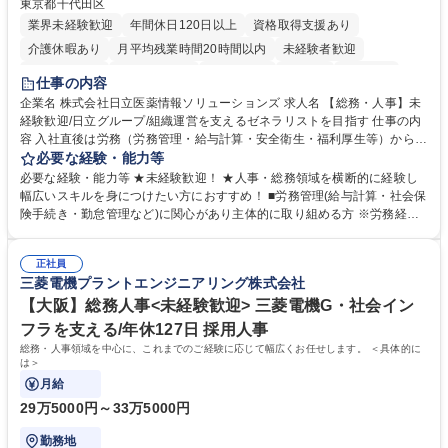
東京都千代田区
業界未経験歓迎
年間休日120日以上
資格取得支援あり
介護休暇あり
月平均残業時間20時間以内
未経験者歓迎
住宅手当あり
時短勤務あり
退職金あり
在宅OK
賞与あり
仕事の内容
育休あり
完全週休2日制
交通費支給
土日祝休み
寮・社宅あり
企業名 株式会社日立医薬情報ソリューションズ 求人名 【総務・人事】未
経験歓迎/日立グループ/組織運営を支えるゼネラリストを目指す 仕事の内
容 入社直後は労務（労務管理・給与計算・安全衛生・福利厚生等）からお
任せいたします。将来は総務・採用・教育業務へ守備範囲を広げ、組織運
必要な経験・能力等
営を支えるゼネラリストをめざせます。 ・初期業務：労働時間管理、給与
必要な経験・能力等 ★未経験歓迎！ ★人事・総務領域を横断的に経験し
計算、社会保険対応、福利厚生管理、安全衛生、健康経営推進等をお任せ
幅広いスキルを身につけたい方におすすめ！ ■労務管理(給与計算・社会保
します。ご経験に応じて、休職者管理など、幅広く経験を積んでいただき
険手続き・勤怠管理など)に関心があり主体的に取り組める方 ※労務経験
ます。 ・将来的な広がり：総務・採用・教育・税務対応・経営企画等。
者は早期にご活躍いただけます。 ■チームで仕事を推進できる方■将来は
★メンバーがマンツーマンで丁寧に教えるため、ご経験が浅くても安心！
マネジメント職として活躍したい 【尚可】■人事、労務、採用、教育業務
幅広く経験を積みたい意欲がある方に最適な環境です。 募集職種 【総
正社員
のご経験 ■労務管理（給与計算・社会保険手続き・勤怠管理など）の経験
三菱電機プラントエンジニアリング株式会社
務・人事】未経験歓迎/日立グループ/組織運営を支えるゼネラリストを目
■衛生管理者の資格をお持ちの方 学歴・資格 学歴：大学院 大学 高専 短大
指す
専修学校 高校 語学力： 資格：
【大阪】総務人事<未経験歓迎> 三菱電機G・社会イン
フラを支える/年休127日 採用人事
総務・人事領域を中心に、これまでのご経験に応じて幅広くお任せします。 ＜具体的に
は＞
月給
29万5000円～33万5000円
勤務地