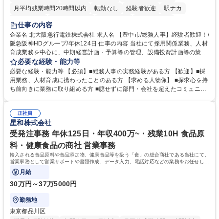
月平均残業時間20時間以内
転勤なし
経験者歓迎
駅ナカ
退職金あり
完全週休2日制
交通費支給
駅近5分以内
仕事の内容
土日祝休み
服装自由
昼食補助あり
食事補助あり
企業名 北大阪急行電鉄株式会社 求人名 【豊中市/総務人事】経験者歓迎！/
阪急阪神HDグループ/年休124日 仕事の内容 当社にて採用関係業務、人材
育成業務を中心に、中期経営計画・予算等の管理、設備投資計画等の策
定、さらに社内の重要会議の運営等、経営の根幹となる幅広い総務人事業
必要な経験・能力等
務全般を担当していただきます。 【主な業務内容】 ■採用関係業務および
必要な経験・能力等 【必須】■総務人事の実務経験がある方 【歓迎】■採
人材育成(社員研修)業務の推進 ■中期経営計画および予算等の管理 ■設備
用業務、人材育成に携わったことのある方 【求める人物像】 ■探求心を持
投資計画等の策定 ■社内の重要会議の運営 ■その他総務人事業務全般 【入
ち前向きに業務に取り組める方 ■臆せずに部門・会社を超えたコミュニケ
社後】入社後は採用や育成をメインに担当し将来的には経営根幹に関わる
ーションの取れる方 ■自分で考えて行動のできる方 ■第二の創業期を迎え
総務人事業務全般へ幅広く従事していただきます。 募集職種 【豊中市/総
る当社で組織の次代を担うネクスト人材として長期的に成長したい方 ■周
務人事】経験者歓迎！/阪急阪神HDグループ/年休124日
正社員
囲のメンバーと協調しつつ主体性を持って能動的に業務を推進できる方 学
星和株式会社
歴・資格 学歴：大学院 大学 高専 短大 専修学校 高校 語学力： 資格：
受発注事務 年休125日・年収400万~・残業10H 食品原
料・健康食品の商社 営業事務
輸入される食品原料や食品添加物、健康食品等を扱う「食」の総合商社である当社にて、
営業事務として営業サポートや書類作成、データ入力、電話対応などの業務をお任せしま
す。
月給
30万円～37万5000円
勤務地
東京都品川区