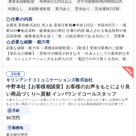
業界未経験歓迎
年間休日120日以上
月平均残業時間20時間以内
転勤なし
未経験者歓迎
賞与あり
育休あり
完全週休2日制
交通費支給
土日祝休み
仕事の内容
企業名 星和株式会社 求人名 受発注事務◆年休125日・年収400万～・残
業10H◆食品原料・健康食品の商社 仕事の内容 輸入される食品原料や食
品添加物、健康食品等を扱う「食」の総合商社である当社にて、営業事務
として営業サポートや書類作成、データ入力、電話対応などの業務をお任
必要な経験・能力等
せします。 ・受注／出荷指示／売上管理／仕入管理／在庫管理／お客様や
必要な経験・能力等 ＜業種未経験歓迎＞ 【歓迎】受発注業務のご経験
倉庫と電話確認など、販売に関わる事務、営業サポートをお願いします。
【求める人物像】・受発注や物流が好きな方 ・社会人としての基本的な常
・入社後は商品について覚えることから始め、先輩社員OJTと共に業務を
識・コミュニケーション力をお持ちの方 ・電話でのやり取りを含め、相手
進めて頂きます。未経験から始めた方も多数活躍中です。 [業務内容の変
の要件を正しく理解し対応できる方 ・数量・在庫・出荷数などの数値を正
更の範囲:会社の定める業務] 募集職種 受発注事務◆年休125日・年収400
確に扱う業務に抵抗がない方 ・PCを業務で日常的に使用しており、四則
万～・残業10H◆食品原料・健康食品の商社
正社員
演算ができる方 ・業務ルールや指示を理解し、行動できる方 学歴・資格
キリンアンドコミュニケーションズ株式会社
学歴：大学院 大学 短大 語学力： 資格：
中野本社【お客様相談室】お客様のお声をもとにより良
い商品づくりへ貢献 インバウンドコールスタッフ
≪★コミュニケーションを通してキリンのファンを増やしませんか？★≫ お客様のお声
をより良い商品づくりに活かしていく上で、窓口となるお客様相談室でのお仕事です。
月給
30万円
勤務地
東京都中野区