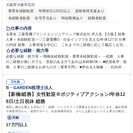
大阪府大阪市北区
業界未経験歓迎
年間休日120日以上
資格取得支援あり
未経験者歓迎
住宅手当あり
時短勤務あり
経験者歓迎
退職金あり
在宅OK
賞与あり
完全週休2日制
交通費支給
仕事の内容
駅近5分以内
土日祝休み
服装自由
寮・社宅あり
食事補助あり
企業名 三菱電機プラントエンジニアリング株式会社 求人名 【大阪】総務
人事＜未経験歓迎＞◇三菱電機G・社会インフラを支える/年休127日 仕事
の内容 総務・人事領域を中心に、これまでのご経験に応じて幅広くお任せ
します。 ＜具体的には＞ ・総務/人事労務（給与・社保・勤怠管理など）
必要な経験・能力等
・採用・教育研修 ・福利厚生運用 など ※基本的には事務所勤務ですが、
必要な経験・能力等 ＜職種未経験歓迎・業界未経験歓迎＞ ～総務、人事
採用や教育等の業務内容により、関西圏以外への日帰り・宿泊を伴う国内
のご経験が無い方でも、意欲のある方であれば未経験OK～ ■歓迎条件：総
出張もございます。 ※担当業務を持ちつつ、お互いに助け合いながら、総
務、人事のご経験をお持ちの方（業界不問） ■求める人物像：・社内外の
務部という組織として協力しながら進める体制です。 募集職種 【大阪】
関係各部門との調整を率先して行い、業務を円滑に遂行できる協調性やコ
総務人事＜未経験歓迎＞◇三菱電機G・社会インフラを支える/年休127日
ミュニケーション能力を持っている方 ・人事総務領域に興味がありゼネラ
正社員
リスト志向をお持ちの方 学歴・資格 学歴：大学院 大学 語学力： 資格：
B・GARDEN税理士法人
【新橋/総務】女性歓迎※ポジティブアクション/年休12
6日/土日祝休 総務
港区に拠点を構える当社にて、総務・バックオフィス業務をお任せいたします。備品管理
や来客対応から、経理サポート、社会保険手続き、さらには新たなシステム導入の検討ま
で、幅広く組織を支える役割です。
月給
27万円以上