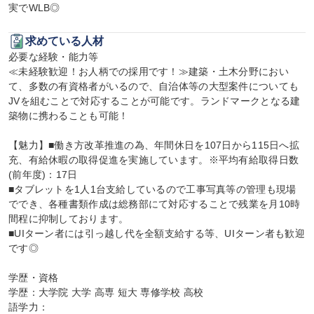
実でWLB◎
求めている人材
必要な経験・能力等

≪未経験歓迎！お人柄での採用です！≫建築・土木分野におい
て、多数の有資格者がいるので、自治体等の大型案件についても
JVを組むことで対応することが可能です。ランドマークとなる建
築物に携わることも可能！

【魅力】■働き方改革推進の為、年間休日を107日から115日へ拡
充、有給休暇の取得促進を実施しています。※平均有給取得日数
(前年度)：17日

■タブレットを1人1台支給しているので工事写真等の管理も現場
ででき、各種書類作成は総務部にて対応することで残業を月10時
間程に抑制しております。

■UIターン者には引っ越し代を全額支給する等、UIターン者も歓迎
です◎

学歴・資格

学歴：大学院 大学 高専 短大 専修学校 高校

語学力：
