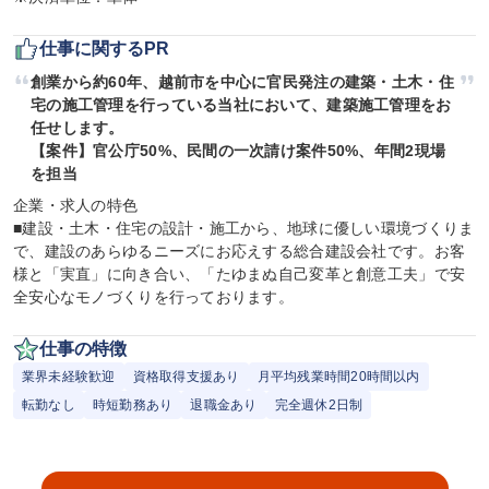
仕事に関するPR
創業から約60年、越前市を中心に官民発注の建築・土木・住
宅の施工管理を行っている当社において、建築施工管理をお
任せします。

【案件】官公庁50%、民間の一次請け案件50%、年間2現場
を担当
企業・求人の特色

■建設・土木・住宅の設計・施工から、地球に優しい環境づくりま
で、建設のあらゆるニーズにお応えする総合建設会社です。お客
様と「実直」に向き合い、「たゆまぬ自己変革と創意工夫」で安
全安心なモノづくりを行っております。
仕事の特徴
業界未経験歓迎
資格取得支援あり
月平均残業時間20時間以内
転勤なし
時短勤務あり
退職金あり
完全週休2日制