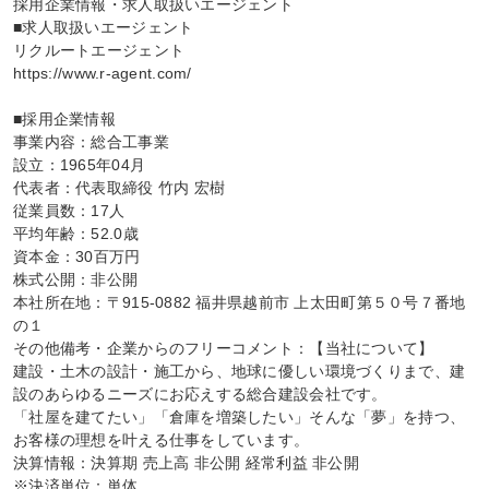
採用企業情報・求人取扱いエージェント

■求人取扱いエージェント

リクルートエージェント

https://www.r-agent.com/

■採用企業情報

事業内容：総合工事業

設立：1965年04月

代表者：代表取締役 竹内 宏樹

従業員数：17人

平均年齢：52.0歳

資本金：30百万円

株式公開：非公開

本社所在地：〒915-0882 福井県越前市 上太田町第５０号７番地
の１

その他備考・企業からのフリーコメント：【当社について】

建設・土木の設計・施工から、地球に優しい環境づくりまで、建
設のあらゆるニーズにお応えする総合建設会社です。

「社屋を建てたい」「倉庫を増築したい」そんな「夢」を持つ、
お客様の理想を叶える仕事をしています。

決算情報：決算期 売上高 非公開 経常利益 非公開

※決済単位：単体