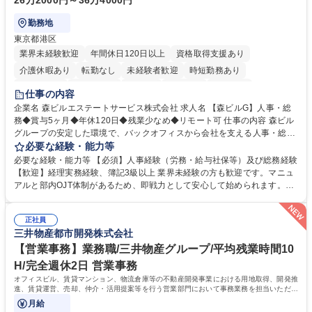
26万2000円～36万4000円
勤務地
東京都港区
業界未経験歓迎
年間休日120日以上
資格取得支援あり
介護休暇あり
転勤なし
未経験者歓迎
時短勤務あり
経験者歓迎
退職金あり
在宅OK
賞与あり
育休あり
仕事の内容
完全週休2日制
交通費支給
長期歓迎
駅近5分以内
土日祝休み
企業名 森ビルエステートサービス株式会社 求人名 【森ビルG】人事・総
務◆賞与5ヶ月◆年休120日◆残業少なめ◆リモート可 仕事の内容 森ビル
グループの安定した環境で、バックオフィスから会社を支える人事・総務
をお任せします。 労務と総務の業務をバランスよく担当し、ゆくゆくは制
必要な経験・能力等
度改定などのコア業務にも挑戦できる、やりがいある環境です。 ■勤怠管
必要な経験・能力等 【必須】人事経験（労務・給与社保等）及び総務経験
理、給与計算、社会保険手続き、年末調整等の労務管理全般 ■入退社手続
【歓迎】経理実務経験、簿記3級以上 業界未経験の方も歓迎です。マニュ
き、社内規定の改定や人事制度改定などのコア業務 ■社内イベントの企画
アルと部内OJT体制があるため、即戦力として安心して始められます。
運営やその他総務業務全般 ※労務と総務を1：1の割合でお任せ。 入社後
【魅力・やりがい】森ビルGの安定基盤で労務から総務まで幅広く携われ
は部内のOJTを中心に、あなたの経験に合わせて不足している部分はいつ
ます。定型業務に留まらず、社内規定や人事制度の改定など会社のコア業
でも質問・相談できる環境が整っているため、安心して成長できます。 募
正社員
務に挑戦できるため、自身の成長と組織への貢献度をダイレクトに実感で
三井物産都市開発株式会社
集職種 【森ビルG】人事・総務◆賞与5ヶ月◆年休120日◆残業少なめ◆
きます。 残業少なめ、週1日リモート可など、ワークライフバランスを保
リモート可
ち長期活躍できる環境です。 「これまでの幅広い経験を活かし、長期的な
【営業事務】業務職/三井物産グループ/平均残業時間10
キャリアを築きたい」という前向きな意欲と挑戦を全力で応援します。 学
H/完全週休2日 営業事務
歴・資格 学歴：大学院 大学 高専 短大 専修学校 高校 語学力： 資格：日商
オフィスビル、賃貸マンション、物流倉庫等の不動産開発事業における用地取得、開発推
簿記検定1級 日商簿記検定2級 日商簿記検定3級
進、賃貸運営、売却、仲介・活用提案等を行う営業部門において事務業務を担当いただき
ます。
月給