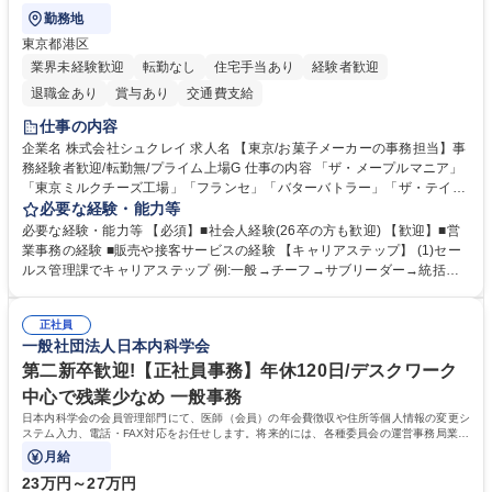
勤務地
東京都港区
業界未経験歓迎
転勤なし
住宅手当あり
経験者歓迎
退職金あり
賞与あり
交通費支給
仕事の内容
企業名 株式会社シュクレイ 求人名 【東京/お菓子メーカーの事務担当】事
務経験者歓迎/転勤無/プライム上場G 仕事の内容 「ザ・メープルマニア」
「東京ミルクチーズ工場」「フランセ」「バターバトラー」「ザ・テイラ
ー」「DROOLY」等のブランドを多数展開する当社にて、オリジナル菓子
必要な経験・能力等
ブランド商品の事務業務をお任せいたします。 【具体的な業務内容】 ■店
必要な経験・能力等 【必須】■社会人経験(26卒の方も歓迎) 【歓迎】■営
舗からの発注受付/PC入力業務 ■受電対応(社内/社外) ■商品のマスター登
業事務の経験 ■販売や接客サービスの経験 【キャリアステップ】 (1)セー
録 ■日々の売上抽出・報告 ■提携企業への書類送付業務 ■契約書管理業務
ルス管理課でキャリアステップ 例:一般→チーフ→サブリーダー→統括リ
■ホームページへの問い合わせ対応 など 募集職種 【東京/お菓子メーカー
ーダー→マネージャー (2)他ポジションへのキャリアも可能 ※過去、未経
の事務担当】事務経験者歓迎/転勤無/プライム上場G
験で経営管理部内で経理へ異動した方もいらっしゃいます。年3回の面談
正社員
や個別面談を通してご自身のキャリアと向き合っていただき、会社として
一般社団法人日本内科学会
もバックアップしていきます。 学歴・資格 学歴：大学院 大学 高専 短大
専修学校 高校 語学力： 資格：
第二新卒歓迎!【正社員事務】年休120日/デスクワーク
中心で残業少なめ 一般事務
日本内科学会の会員管理部門にて、医師（会員）の年会費徴収や住所等個人情報の変更シ
ステム入力、電話・FAX対応をお任せします。将来的には、各種委員会の運営事務局業務
などにも幅広く携わっていただきます。
月給
23万円～27万円