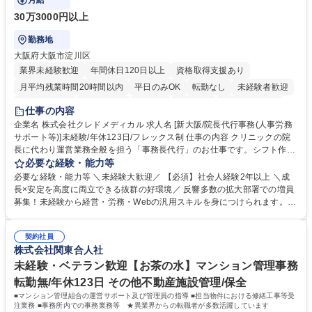
月給
30万3000円以上
勤務地
大阪府大阪市淀川区
業界未経験歓迎
年間休日120日以上
資格取得支援あり
月平均残業時間20時間以内
平日のみOK
転勤なし
未経験者歓迎
住宅手当あり
退職金あり
在宅OK
賞与あり
完全週休2日制
仕事の内容
交通費支給
駅近5分以内
土日祝休み
昼食補助あり
企業名 株式会社クレドメディカル 求人名 [新大阪/院長代行事務(人事労務
サポート等)]未経験/年休123日/フレックス制 仕事の内容 クリニックの院
長に代わり運営業務全般を担う「事務長代行」のお仕事です。シフト作成
や経費処理、採用・HP管理などバックオフィス全般を企画サポート。丁
必要な経験・能力等
寧な実務対応で現場を支え、専門スキルを構築できます。 当社の開業医支
必要な経験・能力等 ＼未経験大歓迎／ 【必須】社会人経験2年以上 ＼成
援のコンサルタントと連携し、開業後クリニックのバックオフィス全般を
長×安定を高度に両立できる抜群の好環境／ 反響多数の拡大部署での増員
担当します。 ＼具体的には／ ■スタッフのシフト作成、日々の経費処理 ■
募集！未経験から経営・労務・Webの汎用スキルを身につけられます。初
求人原稿の作成や労務サポート、Webサイトの更新管理等 社内でしっか
年度想定年収400万円以上スタートで確実なステップアップが可能！年間
り業務設計を行い手厚いOJTもあるため未経験から安心してスタート可能
休日123日（完全土日祝休）、残業月平均10時間、フレックス制と働きや
です。基本は社内勤務でクリニック訪問はほとんどありません。 募集職種
契約社員
すさも抜群。転勤なしの新大阪本社勤務で、安定した事業基盤のもと腰を
株式会社関東合人社
[新大阪/院長代行事務(人事労務サポート等)]未経験/年休123日/フレックス
据えて長期的キャリアを構築できます。 学歴・資格 学歴：大学院 大学 語
制
学力： 資格：
未経験・ベテラン歓迎【お茶の水】マンション管理事務
転勤無/年休123日 その他不動産施設管理/保全
■マンション管理組合の運営サポート及び管理員の指導 ■担当物件における修繕工事等受
注業務 ■事務所内での事務業務等 ★異業界からの転職者が多数活躍しています