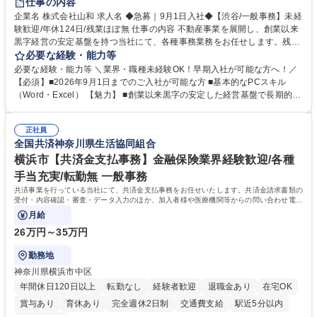
仕事の内容
企業名 株式会社山和 求人名 ◆急募｜9月1日入社◆【渋谷/一般事務】未経
験歓迎/年休124日/残業ほぼ無 仕事の内容 不動産事業を展開し、創業以来
黒字経営の安定基盤を持つ当社にて、各種事務業務をお任せします。残業
がほぼ発生せず、連続した日程の有給取得が可能なため、WLBを整えたい
必要な経験・能力等
方にお勧めの環境です！ 入社後はOJTを通じて丁寧に研修を行いますの
必要な経験・能力等 ＼業界・職種未経験OK！早期入社が可能な方へ！／
で、事務未経験の方でも安心して臨むことができます。 【業務詳細】■電
【必須】■2026年9月1日までのご入社が可能な方 ■基本的なPCスキル
話・来客対応 ■物件の鍵や社内の備品管理 ■データ入力や書類作成 ■契約
（Word・Excel） 【魅力】 ■創業以来黒字の安定した経営基盤で長期的に
書などのファイリング ■郵送物の仕訳・発送 など 募集職種 ◆急募｜9月1
安心して働ける環境 ■残業ほぼなしで働きやすさ抜群、プライベートとの
日入社◆【渋谷/一般事務】未経験歓迎/年休124日/残業ほぼ無
両立が可能 ■有給取得を積極的に推奨、年間10日程度の取得実績 ■1ヶ月
正社員
のOJTで業務を習得可能、未経験でもしっかりサポート 学歴・資格 学
全国共済神奈川県生活協同組合
歴：大学院 大学 高専 短大 語学力： 資格：
横浜市【共済金支払事務】金融保険業界経験歓迎/各種
手当充実/転勤無 一般事務
共済事業を行っている当社にて、共済金支払事務をお任せいたします。共済金請求書類の
受付・内容確認・審査・データ入力のほか、加入者様や医療機関等からの問い合わせ電話
対応や書類発送等を担当します。
月給
26万円～35万円
勤務地
神奈川県横浜市中区
年間休日120日以上
転勤なし
経験者歓迎
退職金あり
在宅OK
賞与あり
育休あり
完全週休2日制
交通費支給
駅近5分以内