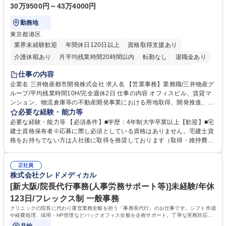
30万9500円～43万4000円
勤務地
東京都港区
業界未経験歓迎
年間休日120日以上
資格取得支援あり
介護休暇あり
月平均残業時間20時間以内
転勤なし
退職金あり
在宅OK
賞与あり
育休あり
完全週休2日制
交通費支給
仕事の内容
駅近5分以内
土日祝休み
寮・社宅あり
企業名 三井物産都市開発株式会社 求人名 【営業事務】業務職/三井物産グ
ループ/平均残業時間10H/完全週休2日 仕事の内容 オフィスビル、賃貸マ
ンション、物流倉庫等の不動産開発事業における用地取得、開発推進、賃
貸運営、売却、仲介・活用提案等を行う営業部門において事務業務を担当
必要な経験・能力等
いただきます。 【詳細】・契約書管理、契約書製本、捺印対応、ファイリ
必要な経験・能力等 【必須条件】■学歴：4年制大学卒業以上【歓迎】■宅
ング、登記簿取得、調書取得・支払業務（各種費用支払、支払管理、請
建士資格保有者※応募に際し必須としている資格はありません。宅建士資
求・支払データ登録、取引先マスター申請対応）・予算作成及び予実管
格をお持ちでない方は入社後に取得を推奨しております（取得・維持費用
理・各種稟議書、報告書作成業務・各種台帳管理、交際費・会議費支払報
の一部補助あり） 【求める人物像】 ・向学心豊かで、主体的に行動でき
告書作成及び月次管理・部内総務庶務全般 など※※配属先によっては上記
る方。 ・社内外の多様な関係者と協調して業務を進められるコミュニケー
の他に担当頂く業務が発生する場合があります。 募集職種 【営業事務】
正社員
ション力がある方。 ・チャレンジを厭わず、粘り強く業務に取り組める
株式会社クレドメディカル
業務職/三井物産グループ/平均残業時間10H/完全週休2日
方。多様な関係者と謙虚に信頼関係を構築でき、期限を意識したスケジュ
ール管理が出来る方。※将来的に他部署（営業部門、コーポレート部門）
[新大阪/院長代行事務(人事労務サポート等)]未経験/年休
へのジョブローテーションの可能性があります。 学歴・資格 学歴：大学
123日/フレックス制 一般事務
院 大学 語学力： 資格：宅地建物取引士
クリニックの院長に代わり運営業務全般を担う「事務長代行」のお仕事です。シフト作成
や経費処理、採用・HP管理などバックオフィス全般を企画サポート。丁寧な実務対応で
現場を支え、専門スキルを構築できます。