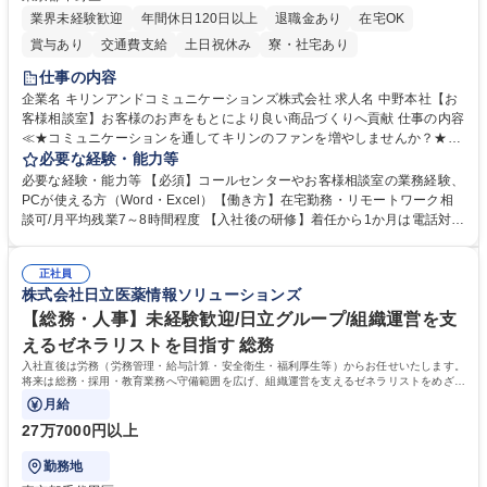
業界未経験歓迎
年間休日120日以上
退職金あり
在宅OK
賞与あり
交通費支給
土日祝休み
寮・社宅あり
仕事の内容
企業名 キリンアンドコミュニケーションズ株式会社 求人名 中野本社【お
客様相談室】お客様のお声をもとにより良い商品づくりへ貢献 仕事の内容
≪★コミュニケーションを通してキリンのファンを増やしませんか？★≫
お客様のお声をより良い商品づくりに活かしていく上で、窓口となるお客
必要な経験・能力等
様相談室でのお仕事です。 日々お客様からいただくキリングループへのご
必要な経験・能力等 【必須】コールセンターやお客様相談室の業務経験、
意見を、企業活動に活かしています。お客様からの声に迅速かつ誠意をも
PCが使える方（Word・Excel）【働き方】在宅勤務・リモートワーク相
って対応、情報提供するとともにグループ内活動に反映しています。 【具
談可/月平均残業7～8時間程度 【入社後の研修】着任から1か月は電話対応
体的には】電話応対、メール、お手紙対応、ご指摘品調査報告書作成、有
のOJTを中心に実施し、電話対応に慣れた段階でメール・手紙のOJTを実
人チャットボット対応など。 【1日の対応件数】■電話：月間一人当たり
施する予定です。独り立ち以降もしっかりフォローする体制を整えていま
平均100件前後■メール・手紙：同上40件前後 募集職種 中野本社【お客様
正社員
すのでご安心ください。 【当社について】キリングループの広報機能を担
株式会社日立医薬情報ソリューションズ
相談室】お客様のお声をもとにより良い商品づくりへ貢献
う会社として、お客様との出会いを大切にし、磨き上げたホスピタリティ
を込めてコミュニケーションをとりながら広報関連業務を行っておりま
【総務・人事】未経験歓迎/日立グループ/組織運営を支
す。 学歴・資格 学歴：大学院 大学 高専 短大 専修学校 高校 語学力： 資
えるゼネラリストを目指す 総務
格：
入社直後は労務（労務管理・給与計算・安全衛生・福利厚生等）からお任せいたします。
将来は総務・採用・教育業務へ守備範囲を広げ、組織運営を支えるゼネラリストをめざせ
ます。
月給
27万7000円以上
勤務地