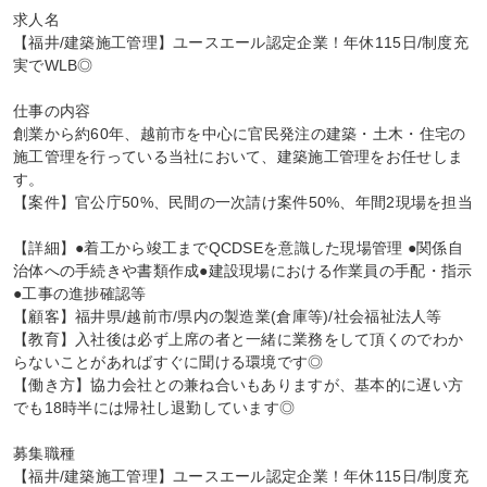
求人名

【福井/建築施工管理】ユースエール認定企業！年休115日/制度充
実でWLB◎

仕事の内容

創業から約60年、越前市を中心に官民発注の建築・土木・住宅の
施工管理を行っている当社において、建築施工管理をお任せしま
す。

【案件】官公庁50%、民間の一次請け案件50%、年間2現場を担当

【詳細】●着工から竣工までQCDSEを意識した現場管理 ●関係自
治体への手続きや書類作成●建設現場における作業員の手配・指示 
●工事の進捗確認等

【顧客】福井県/越前市/県内の製造業(倉庫等)/社会福祉法人等

【教育】入社後は必ず上席の者と一緒に業務をして頂くのでわか
らないことがあればすぐに聞ける環境です◎

【働き方】協力会社との兼ね合いもありますが、基本的に遅い方
でも18時半には帰社し退勤しています◎

募集職種

【福井/建築施工管理】ユースエール認定企業！年休115日/制度充