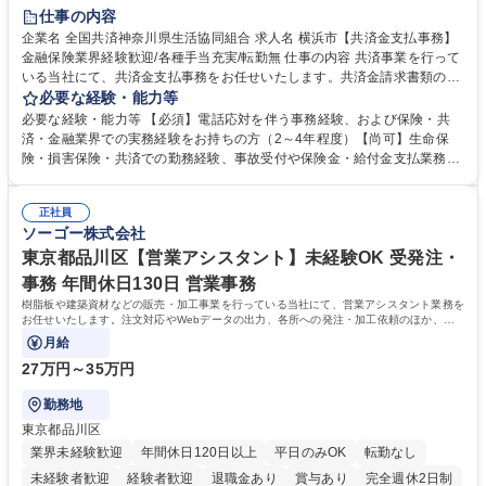
土日祝休み
仕事の内容
企業名 全国共済神奈川県生活協同組合 求人名 横浜市【共済金支払事務】
金融保険業界経験歓迎/各種手当充実/転勤無 仕事の内容 共済事業を行って
いる当社にて、共済金支払事務をお任せいたします。共済金請求書類の受
付・内容確認・審査・データ入力のほか、加入者様や医療機関等からの問
必要な経験・能力等
い合わせ電話対応や書類発送等を担当します。 ■共済金請求書類の受付、
必要な経験・能力等 【必須】電話応対を伴う事務経験、および保険・共
内容確認、および共済金支払に関する審査・事務処理業務全般を担当 ■専
済・金融業界での実務経験をお持ちの方（2～4年程度）【尚可】生命保
用システムへのデータ入力、各種必要書類の作成・発送作業 ■加入者様や
険・損害保険・共済での勤務経験、事故受付や保険金・給付金支払業務経
医療機関等からの各種問い合わせに対する丁寧かつ迅速な電話応対 ■現場
験がある方 【求める人物像】■相手の立場に立った丁寧な対応ができる方
調査の対応および業務プロセスの改善活動 【業務内容の変更範囲】当社の
■チームワークを大切にし、素直に学べる方★外勤の保険営業から内勤事
指定する業務 募集職種 横浜市【共済金支払事務】金融保険業界経験歓迎/
正社員
務へのキャリアチェンジ希望者も大歓迎です！ 学歴・資格 学歴：大学院
ソーゴー株式会社
各種手当充実/転勤無
大学 高専 短大 専修学校 高校 語学力： 資格：
東京都品川区【営業アシスタント】未経験OK 受発注・
事務 年間休日130日 営業事務
樹脂板や建築資材などの販売・加工事業を行っている当社にて、営業アシスタント業務を
お任せいたします。注文対応やWebデータの出力、各所への発注・加工依頼のほか、電
話・メール対応等の事務業務を担当します。
月給
27万円～35万円
勤務地
東京都品川区
業界未経験歓迎
年間休日120日以上
平日のみOK
転勤なし
未経験者歓迎
経験者歓迎
退職金あり
賞与あり
完全週休2日制