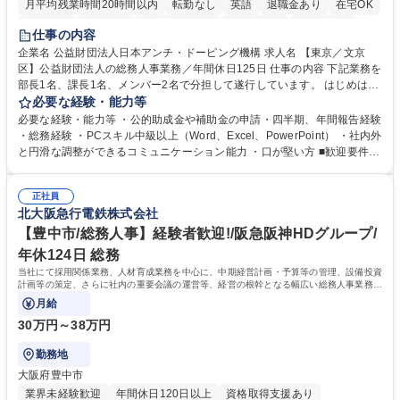
月平均残業時間20時間以内
転勤なし
英語
退職金あり
在宅OK
賞与あり
育休あり
完全週休2日制
交通費支給
土日祝休み
仕事の内容
食事補助あり
企業名 公益財団法人日本アンチ・ドーピング機構 求人名 【東京／文京
区】公益財団法人の総務人事業務／年間休日125日 仕事の内容 下記業務を
部長1名、課長1名、メンバー2名で分担して遂行しています。 はじめは担
当者として業務を覚えていただき、ゆくゆくはリーダーやマネージャーポ
必要な経験・能力等
ジションとして活躍いただくことを期待しています。 【総務・人事グルー
必要な経験・能力等 ・公的助成金や補助金の申請・四半期、年間報告経験
プの業務内容】 ・人事制度関連 ・採用活動 ・教育研修の企画、実行 ・勤
・総務経験 ・PCスキル中級以上（Word、Excel、PowerPoint） ・社内外
怠管理 ・官公庁への各種提出 ・法定の会議運営（評議員会、理事会） ・
と円滑な調整ができるコミュニケーション能力 ・口が堅い方 ■歓迎要件
コンプライアンス ・内部規程やルールの管理、整備、文書管理 ・契約関
・採用業務経験 ・英語に抵抗がない方 ・営業経験 学歴・資格 学歴：大学
連 ・衛生管理 ・防災関連・公的助成金の管理・オフィス、ファシリティ
院 大学 高専 短大 専修学校 高校 語学力： 資格：
管理 ・福利厚生関連 ・職員からの問合せ、相談対応 ・その他日常の総務
正社員
北大阪急行電鉄株式会社
業務全般 募集職種 【東京／文京区】公益財団法人の総務人事業務／年間
休日125日
【豊中市/総務人事】経験者歓迎!/阪急阪神HDグループ/
年休124日 総務
当社にて採用関係業務、人材育成業務を中心に、中期経営計画・予算等の管理、設備投資
計画等の策定、さらに社内の重要会議の運営等、経営の根幹となる幅広い総務人事業務全
般を担当していただきます。
月給
30万円～38万円
勤務地
大阪府豊中市
業界未経験歓迎
年間休日120日以上
資格取得支援あり