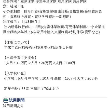
社会保険：健康保険 厚生年金保険 雇用保険 労災保険

寮・社宅：無

その他制度：財形貯蓄/資格支援/健康診断/資格支援(受験費用負
担・資格取得褒賞・資格学校費用一部補助）

制度備考：【福利厚生】

 社内研修旅行(年1～2回)/介護休業制度/育児休業制度/中小企業退
職金(勤続3年以上)/自家用車購入支援制度/特別休暇(慶弔など)

【休暇について】

 年末年始休暇/GW休暇/夏季休暇/誕生日休暇

【出産子育て支援金】

 1人目：10万円 2人目：30万円 3人目：100万

【入学祝い金】

 小学校：5万円 中学校：10万円 高校：15万円 大学：20万円

 定年年齢：65歳 再雇用：70歳まで
試用期間
試用期間あり
