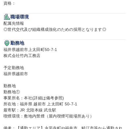
資格：
職場環境
配属先情報

◎世代交代及び組織構成強化のための採用となります◎
勤務地
福井県越前市上太田町50-7-1

株式会社竹内工務店

予定勤務地

福井県越前市

勤務地

勤務地①

事業所名：本社(詳細は備考参照)

所在地：福井県 越前市 上太田町 50-7-1

最寄駅：JR 北陸本線 武生駅

喫煙環境：敷地内禁煙（屋内喫煙可能場所あり）

備考：【通勤エリア】永平寺町や福井市、鯖江市等から通勤され