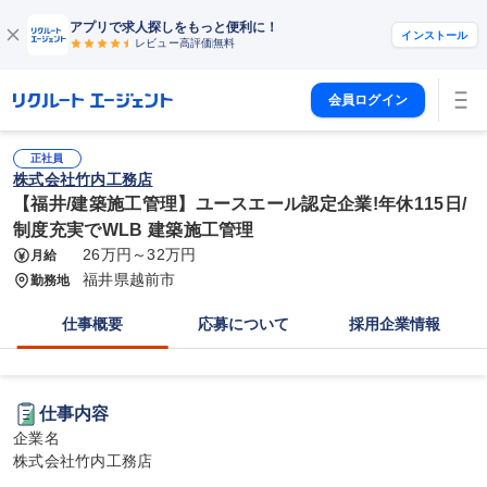
アプリで求人探しをもっと便利に！
インストール
レビュー高評価
無料
会員ログイン
正社員
株式会社竹内工務店
【福井/建築施工管理】ユースエール認定企業!年休115日/
制度充実でWLB 建築施工管理
26万円～32万円
月給
福井県越前市
勤務地
仕事概要
応募について
採用企業情報
仕事内容
企業名

株式会社竹内工務店
