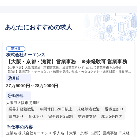
あなたにおすすめの求人
正社員
株式会社キーエンス
【大阪・京都・滋賀】営業事務 ※未経験可 営業事務
【仕事内容】大阪営業所、京都営業所、滋賀営業所いずれかにて営業事務をお任せ。
【詳細】電話応対・データ入力・伝票や見積の作成・カタログ送付・来客対応・営業所内
で発生する事務業務や業務改善をお任せ。
月給
27万9000円～28万1000円
勤務地
大阪府大阪市淀川区
業界未経験歓迎
年間休日120日以上
未経験者歓迎
退職金あり
賞与あり
育休あり
完全週休2日制
交通費支給
駅近5分以内
土日祝休み
仕事の内容
企業名 株式会社キーエンス 求人名 【大阪・京都・滋賀】営業事務 ※未経