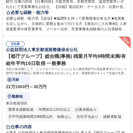
験可 仕事の内容 【仕事内容】大阪営業所、京都営業所、滋賀営業所いず
れかにて営業事務をお任せ。 【詳細】電話応対・データ入力・伝票や見積
の作成・カタログ送付・来客対応・営業所内で発生する事務業務や業務改
必要な経験・能力等
善をお任せ。 【教育制度】ご入社後、育成担当とペアになりながらOJTに
必要な経験・能力等 【必須】■協調性を持って業務推進出来る方 ■改善案
て業務を覚えていただくことが可能です。業務システムがきちんと構築さ
を出しながら、主体的に業務を進めて行ける方 【過去のご入社事例】人材
れているため、スムーズに仕事に慣れることができる環境です。また、
派遣業界や保育業界等、メーカー以外、営業事務未経験者の入社実績有
「チームで成果を出す文化」があり、良いやり方を積極的に共有しながら
【当社の事務職について】単なる事務ではなく主体性を発揮したサポート
常に改善を目指す風土のため、安心して業務に取り組んでいただけます。
により、キーエンスの付加価値向上に貢献します。ベースの定型業務に加
募集職種 【大阪・京都・滋賀】営業事務 ※未経験可
正社員
えて、お客様や社員の状況に合わせ、能動的なサポート、改善の動きも期
公益財団法人東京都道路整備保全公社
待され。組織を支えるスペシャリストとして、チームに貢献し、結果的に
社員から頼られる存在になることができます。平均19:30の退勤以降の業
【都庁グループ】総合職(事務) 残業月平均9時間未満/有
務の持ち帰りも禁止されており、メリハリのある働き方となります。 学
給年平均16日取得 一般事務
歴・資格 学歴：大学院 大学 高専 短大 語学力： 資格：
当社の総合職として、ジョブローテーションによる人事経理部門や収益事業等のフロント
部門の部署等幅広い部署での業務をお任せいたします。研修制度やキャリア支援が充実し
ております！ ※下記業務詳細
月給
22万1500円～30万円
勤務地
東京都新宿区
業界未経験歓迎
年間休日120日以上
介護休暇あり
月平均残業時間20時間以内
転勤なし
住宅手当あり
経験者歓迎
研修あり
退職金あり
賞与あり
完全週休2日制
交通費支給
仕事の内容
駅近5分以内
資格取得手当あり
食事補助あり
企業名 公益財団法人東京都道路整備保全公社 求人名 【都庁グループ】総