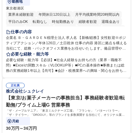
勤務地
東京都港区
業界未経験歓迎
年間休日120日以上
月平均残業時間20時間以内
平日のみOK
転勤なし
時短勤務あり
経験者歓迎
退職金あり
賞与あり
完全週休2日制
交通費支給
駅近5分以内
土日祝休み
仕事の内容
服装自由
企業名 Ｂ・ＧＡＲＤＥＮ税理士法人 求人名 【新橋/総務】女性歓迎※ポジ
ティブアクション／年休126日／土日祝休 仕事の内容 港区に拠点を構える
当社にて、総務・バックオフィス業務をお任せいたします。備品管理や来
客対応から、経理サポート、社会保険手続き、さらには新たなシステム導
必要な経験・能力等
入の検討まで、幅広く組織を支える役割です。 ■備品発注・在庫管理、郵
必要な経験・能力等 【必須】■社会人経験をお持ちの方（業界・職種不
送物対応、電話・来客対応 ■金融機関への外出業務（入出金管理補助）、
問）■Excelの関数スキル（VLOOKUP等）■PCの基本操作■事務または総
福利厚生・社内イベントの運営管理 ■社内ルールの整備、職場環境の改善
務の実務経験1年以上【尚可】■会計・税務業界への興味・関心をお持ちの
提案、備品選定 ■請求書発行・管理等の経理サポート、社会保険関連の書
方 【求める人物像】 ■自ら課題を見つけ改善提案ができる主体性のある方
類手続き ■税理士業務の補助（書類作成・データ入力支援） ■ITツールや
■周囲と円滑に連携し、柔軟な対応ができる方。 【女性歓迎！】※ポジテ
社内新システムの導入検討・比較検証 募集職種 【新橋/総務】女性歓迎※
正社員
ィブアクション 学歴・資格 学歴：大学院 大学 高専 短大 専修学校 高校 語
株式会社シュクレイ
ポジティブアクション／年休126日／土日祝休
学力： 資格：
【東京/お菓子メーカーの事務担当】事務経験者歓迎/転
勤無/プライム上場G 営業事務
「ザ・メープルマニア」「東京ミルクチーズ工場」「フランセ」「バターバトラー」
「ザ・テイラー」「DROOLY」等のブランドを多数展開する当社にて、オリジナル菓子
ブランド商品の事務業務をお任せいたします。
月給
30万円～36万円