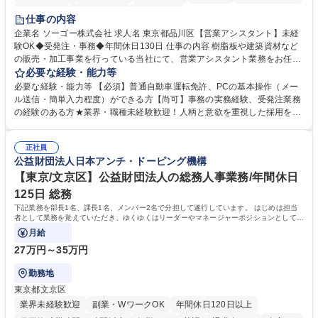
交通費支給
駅近5分以内
土日祝休み
仕事の内容
企業名 ソーゴー株式会社 求人名 東京都品川区【営業アシスタント】未経
験OK◆受発注・事務◆年間休日130日 仕事の内容 樹脂板や建築資材など
の販売・加工事業を行っている当社にて、営業アシスタント業務をお任せ
いたします。注文対応やWebデータの出力、各所への発注・加工依頼のほ
必要な経験・能力等
か、電話・メール対応等の事務業務を担当します。 ■受注・発注業務：FA
必要な経験・能力等 【必須】普通自動車運転免許、PCの基本操作（メー
Xによる注文対応、Web発注データのプリントアウト、各仕入先・協力会
ル送信・簡単入力程度）ができる方【尚可】事務の実務経験、受発注業務
社への発注および加工依頼等 ■納品書・請求書の作成および発送手配 ■商
の経験のある方★業界・職種未経験歓迎！人柄と意欲を重視した採用を行
品手配・在庫確認・納期調整 ■電話・メールでの問い合わせ対応および付
っています。 【要件】未経験歓迎！未経験からスタートして長く勤務する
随する事務全般 ※高度なPCスキルは不要です。【業務内容の変更範囲】
社員が多数在籍しています。 【求める人物像】納期優先の業界のため状況
当社の指定する業務 募集職種 東京都品川区【営業アシスタント】未経験O
正社員
変化に臨機応変かつ柔軟に対応できる方、約束を守り正確に作業を進めら
公益財団法人日本アンチ・ドーピング機構
K◆受発注・事務◆年間休日130日
れる方を求めています。高度なPCスキルや関数知識は一切不要です。丁
寧な指導体制が整っているため、安心してお仕事をスタートしていただけ
【東京/文京区】公益財団法人の総務人事業務/年間休日
ます。 学歴・資格 学歴：大学院 大学 高専 短大 専修学校 高校 語学力：
125日 総務
資格：
下記業務を部長1名、課長1名、メンバー2名で分担して遂行しています。 はじめは担当
者として業務を覚えていただき、ゆくゆくはリーダーやマネージャーポジションとして活
躍いただくことを期待しています。
月給
27万円～35万円
勤務地
東京都文京区
業界未経験歓迎
副業・WワークOK
年間休日120日以上