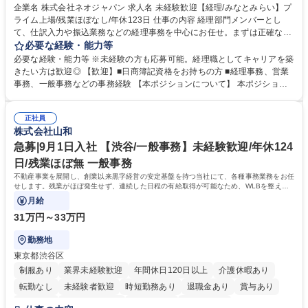
完全週休2日制
交通費支給
駅近5分以内
土日祝休み
服装自由
企業名 株式会社ネオジャパン 求人名 未経験歓迎【経理/みなとみらい】プ
ライム上場/残業ほぼなし/年休123日 仕事の内容 経理部門メンバーとし
寮・社宅あり
て、仕訳入力や振込業務などの経理事務を中心にお任せ。まずは正確な入
力・確認業務からスタートし、既存メンバーと一緒に業務を進めながら段
必要な経験・能力等
階的に経理知識を身につけていただきます。 【具体的には】 ■社内稟議に
必要な経験・能力等 ※未経験の方も応募可能。経理職としてキャリアを築
基づく仕訳入力 ■月末の振込業務 ■明細作成 ■伝票処理、記帳業務 ■既存
きたい方は歓迎◎ 【歓迎】■日商簿記資格をお持ちの方 ■経理事務、営業
メンバーの業務サポート 【将来的には】 ■月次決算補助 ■四半期・年次決
事務、一般事務などの事務経験 【本ポジションについて】 本ポジション
算補助 ■有価証券報告書など開示資料作成補助 ■海外子会社を含む連結決
の魅力は、プライム上場企業の経理部門で、未経験から経理キャリアをス
算補助 ※3～5年程度を目安に、徐々に決算業務へ業務範囲を広げていく
タートできる点です。まずは仕訳入力や振込業務など基礎的な業務から担
想定です。 募集職種 未経験歓迎【経理/みなとみらい】プライム上場/残業
正社員
当し、3～5年をかけて月次決算・四半期決算・開示資料作成補助などへス
株式会社山和
ほぼなし/年休123日
テップアップできます。また、残業は通常月ほぼなく、決算月でも10時間
未満のため、無理なく経理として専門性を身につけられる環境です。 学
急募|9月1日入社 【渋谷/一般事務】未経験歓迎/年休124
歴・資格 学歴：大学院 大学 高専 短大 専修学校 高校 語学力： 資格：日商
日/残業ほぼ無 一般事務
簿記検定1級 日商簿記検定2級
不動産事業を展開し、創業以来黒字経営の安定基盤を持つ当社にて、各種事務業務をお任
せします。残業がほぼ発生せず、連続した日程の有給取得が可能なため、WLBを整えた
い方にお勧めの環境です！
月給
31万円～33万円
勤務地
東京都渋谷区
制服あり
業界未経験歓迎
年間休日120日以上
介護休暇あり
転勤なし
未経験者歓迎
時短勤務あり
退職金あり
賞与あり
育休あり
完全週休2日制
交通費支給
土日祝休み