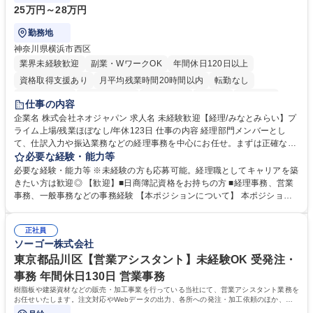
25万円～28万円
勤務地
神奈川県横浜市西区
業界未経験歓迎
副業・WワークOK
年間休日120日以上
資格取得支援あり
月平均残業時間20時間以内
転勤なし
未経験者歓迎
時短勤務あり
退職金あり
在宅OK
賞与あり
仕事の内容
完全週休2日制
交通費支給
駅近5分以内
土日祝休み
服装自由
企業名 株式会社ネオジャパン 求人名 未経験歓迎【経理/みなとみらい】プ
ライム上場/残業ほぼなし/年休123日 仕事の内容 経理部門メンバーとし
寮・社宅あり
て、仕訳入力や振込業務などの経理事務を中心にお任せ。まずは正確な入
力・確認業務からスタートし、既存メンバーと一緒に業務を進めながら段
必要な経験・能力等
階的に経理知識を身につけていただきます。 【具体的には】 ■社内稟議に
必要な経験・能力等 ※未経験の方も応募可能。経理職としてキャリアを築
基づく仕訳入力 ■月末の振込業務 ■明細作成 ■伝票処理、記帳業務 ■既存
きたい方は歓迎◎ 【歓迎】■日商簿記資格をお持ちの方 ■経理事務、営業
メンバーの業務サポート 【将来的には】 ■月次決算補助 ■四半期・年次決
事務、一般事務などの事務経験 【本ポジションについて】 本ポジション
算補助 ■有価証券報告書など開示資料作成補助 ■海外子会社を含む連結決
の魅力は、プライム上場企業の経理部門で、未経験から経理キャリアをス
算補助 ※3～5年程度を目安に、徐々に決算業務へ業務範囲を広げていく
タートできる点です。まずは仕訳入力や振込業務など基礎的な業務から担
想定です。 募集職種 未経験歓迎【経理/みなとみらい】プライム上場/残業
正社員
当し、3～5年をかけて月次決算・四半期決算・開示資料作成補助などへス
ソーゴー株式会社
ほぼなし/年休123日
テップアップできます。また、残業は通常月ほぼなく、決算月でも10時間
未満のため、無理なく経理として専門性を身につけられる環境です。 学
東京都品川区【営業アシスタント】未経験OK 受発注・
歴・資格 学歴：大学院 大学 高専 短大 専修学校 高校 語学力： 資格：日商
事務 年間休日130日 営業事務
簿記検定1級 日商簿記検定2級
樹脂板や建築資材などの販売・加工事業を行っている当社にて、営業アシスタント業務を
お任せいたします。注文対応やWebデータの出力、各所への発注・加工依頼のほか、電
話・メール対応等の事務業務を担当します。