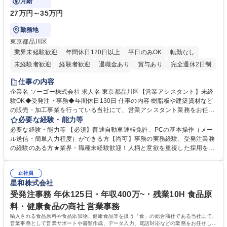
月給
27万円～35万円
勤務地
東京都品川区
業界未経験歓迎
年間休日120日以上
平日のみOK
転勤なし
未経験者歓迎
経験者歓迎
退職金あり
賞与あり
完全週休2日制
交通費支給
駅近5分以内
土日祝休み
仕事の内容
企業名 ソーゴー株式会社 求人名 東京都品川区【営業アシスタント】未経
験OK◆受発注・事務◆年間休日130日 仕事の内容 樹脂板や建築資材など
の販売・加工事業を行っている当社にて、営業アシスタント業務をお任せ
いたします。注文対応やWebデータの出力、各所への発注・加工依頼のほ
必要な経験・能力等
か、電話・メール対応等の事務業務を担当します。 ■受注・発注業務：FA
必要な経験・能力等 【必須】普通自動車運転免許、PCの基本操作（メー
Xによる注文対応、Web発注データのプリントアウト、各仕入先・協力会
ル送信・簡単入力程度）ができる方【尚可】事務の実務経験、受発注業務
社への発注および加工依頼等 ■納品書・請求書の作成および発送手配 ■商
の経験のある方★業界・職種未経験歓迎！人柄と意欲を重視した採用を行
品手配・在庫確認・納期調整 ■電話・メールでの問い合わせ対応および付
っています。 【要件】未経験歓迎！未経験からスタートして長く勤務する
随する事務全般 ※高度なPCスキルは不要です。【業務内容の変更範囲】
社員が多数在籍しています。 【求める人物像】納期優先の業界のため状況
当社の指定する業務 募集職種 東京都品川区【営業アシスタント】未経験O
正社員
変化に臨機応変かつ柔軟に対応できる方、約束を守り正確に作業を進めら
星和株式会社
K◆受発注・事務◆年間休日130日
れる方を求めています。高度なPCスキルや関数知識は一切不要です。丁
寧な指導体制が整っているため、安心してお仕事をスタートしていただけ
受発注事務 年休125日・年収400万~・残業10H 食品原
ます。 学歴・資格 学歴：大学院 大学 高専 短大 専修学校 高校 語学力：
料・健康食品の商社 営業事務
資格：
輸入される食品原料や食品添加物、健康食品等を扱う「食」の総合商社である当社にて、
営業事務として営業サポートや書類作成、データ入力、電話対応などの業務をお任せしま