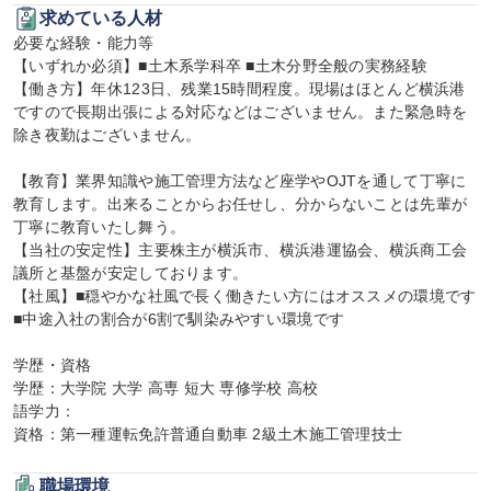
求めている人材
必要な経験・能力等

【いずれか必須】■土木系学科卒 ■土木分野全般の実務経験

【働き方】年休123日、残業15時間程度。現場はほとんど横浜港
ですので長期出張による対応などはございません。また緊急時を
除き夜勤はございません。

【教育】業界知識や施工管理方法など座学やOJTを通して丁寧に
教育します。出来ることからお任せし、分からないことは先輩が
丁寧に教育いたし舞う。

【当社の安定性】主要株主が横浜市、横浜港運協会、横浜商工会
議所と基盤が安定しております。

【社風】■穏やかな社風で長く働きたい方にはオススメの環境です 
■中途入社の割合が6割で馴染みやすい環境です

学歴・資格

学歴：大学院 大学 高専 短大 専修学校 高校

語学力：

資格：第一種運転免許普通自動車 2級土木施工管理技士
職場環境