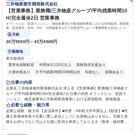
三井物産都市開発株式会社
力： 資格：
【営業事務】業務職/三井物産グループ/平均残業時間10
H/完全週休2日 営業事務
オフィスビル、賃貸マンション、物流倉庫等の不動産開発事業における用地取得、開発推
進、賃貸運営、売却、仲介・活用提案等を行う営業部門において事務業務を担当いただき
ます。
月給
30万9500円～43万4000円
勤務地
東京都港区
業界未経験歓迎
年間休日120日以上
資格取得支援あり
介護休暇あり
月平均残業時間20時間以内
転勤なし
退職金あり
在宅OK
賞与あり
育休あり
完全週休2日制
交通費支給
仕事の内容
駅近5分以内
土日祝休み
寮・社宅あり
企業名 三井物産都市開発株式会社 求人名 【営業事務】業務職/三井物産グ
ループ/平均残業時間10H/完全週休2日 仕事の内容 オフィスビル、賃貸マ
ンション、物流倉庫等の不動産開発事業における用地取得、開発推進、賃
貸運営、売却、仲介・活用提案等を行う営業部門において事務業務を担当
必要な経験・能力等
いただきます。 【詳細】・契約書管理、契約書製本、捺印対応、ファイリ
必要な経験・能力等 【必須条件】■学歴：4年制大学卒業以上【歓迎】■宅
ング、登記簿取得、調書取得・支払業務（各種費用支払、支払管理、請
建士資格保有者※応募に際し必須としている資格はありません。宅建士資
求・支払データ登録、取引先マスター申請対応）・予算作成及び予実管
格をお持ちでない方は入社後に取得を推奨しております（取得・維持費用
理・各種稟議書、報告書作成業務・各種台帳管理、交際費・会議費支払報
の一部補助あり） 【求める人物像】 ・向学心豊かで、主体的に行動でき
告書作成及び月次管理・部内総務庶務全般 など※※配属先によっては上記
る方。 ・社内外の多様な関係者と協調して業務を進められるコミュニケー