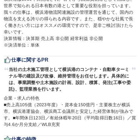
世界で知られる日本有数の港として重要な役割を担っています。

我々の仕事は、横浜港物流関連施設の管理運営を通じて、国内の
物流を支える誇りの得られる内容です。また、穏やかな社風で長
く働きたい方にはオススメの環境ですので、是非ご検討頂けたら
幸いです。

決算情報：決算期 売上高 非公開 経常利益 非公開

※決済単位：単体
仕事に関するPR
当社の土木施工管理として横浜港のコンテナ・自動車ターミ
ナル等の建設及び改修、維持管理をお任せします。具体的に
は、事業調整や土木施設の計画、設計、積算、発注(工事や委
託)、監理業務を行います。
企業・求人の特色

■売上高105億（2023年度）・資本金150億円・主要株主が横浜
市、横浜港運協会、横浜商工会議所と安定した経営体制が強みで
す。■年間休日123日／有給休暇年20日（平均取得日数16日）／賞
与4.6か月分支給／WLB充実
仕事の特徴