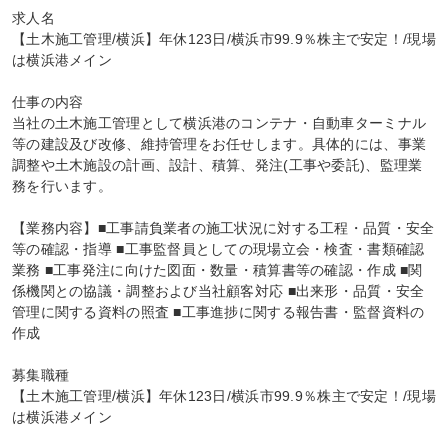
求人名

【土木施工管理/横浜】年休123日/横浜市99.9％株主で安定！/現場
は横浜港メイン

仕事の内容

当社の土木施工管理として横浜港のコンテナ・自動車ターミナル
等の建設及び改修、維持管理をお任せします。具体的には、事業
調整や土木施設の計画、設計、積算、発注(工事や委託)、監理業
務を行います。

【業務内容】■工事請負業者の施工状況に対する工程・品質・安全
等の確認・指導 ■工事監督員としての現場立会・検査・書類確認
業務 ■工事発注に向けた図面・数量・積算書等の確認・作成 ■関
係機関との協議・調整および当社顧客対応 ■出来形・品質・安全
管理に関する資料の照査 ■工事進捗に関する報告書・監督資料の
作成

募集職種

【土木施工管理/横浜】年休123日/横浜市99.9％株主で安定！/現場
は横浜港メイン