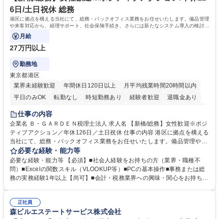
6日/土日祝休 総務
港区に拠点を構える当社にて、総務・バックオフィス業務をお任せいたします。備品管理
や来客対応から、経理サポート、社会保険手続き、さらには新たなシステム導入の検討ま
で、幅広く組織を支える役割です。
月給
27万円以上
勤務地
東京都港区
業界未経験歓迎
年間休日120日以上
月平均残業時間20時間以内
平日のみOK
転勤なし
時短勤務あり
経験者歓迎
退職金あり
賞与あり
完全週休2日制
交通費支給
駅近5分以内
土日祝休み
仕事の内容
服装自由
企業名 Ｂ・ＧＡＲＤＥＮ税理士法人 求人名 【新橋/総務】女性歓迎※ポジ
ティブアクション／年休126日／土日祝休 仕事の内容 港区に拠点を構える
当社にて、総務・バックオフィス業務をお任せいたします。備品管理や来
客対応から、経理サポート、社会保険手続き、さらには新たなシステム導
必要な経験・能力等
入の検討まで、幅広く組織を支える役割です。 ■備品発注・在庫管理、郵
必要な経験・能力等 【必須】■社会人経験をお持ちの方（業界・職種不
送物対応、電話・来客対応 ■金融機関への外出業務（入出金管理補助）、
問）■Excelの関数スキル（VLOOKUP等）■PCの基本操作■事務または総
福利厚生・社内イベントの運営管理 ■社内ルールの整備、職場環境の改善
務の実務経験1年以上【尚可】■会計・税務業界への興味・関心をお持ちの
提案、備品選定 ■請求書発行・管理等の経理サポート、社会保険関連の書
方 【求める人物像】 ■自ら課題を見つけ改善提案ができる主体性のある方
類手続き ■税理士業務の補助（書類作成・データ入力支援） ■ITツールや
■周囲と円滑に連携し、柔軟な対応ができる方。 【女性歓迎！】※ポジテ
社内新システムの導入検討・比較検証 募集職種 【新橋/総務】女性歓迎※
正社員
ィブアクション 学歴・資格 学歴：大学院 大学 高専 短大 専修学校 高校 語
森ビルエステートサービス株式会社
ポジティブアクション／年休126日／土日祝休
学力： 資格：