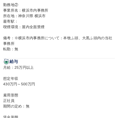
勤務地②

事業所名：横浜市内事務所

所在地：神奈川県 横浜市

最寄駅：

喫煙環境：屋内全面禁煙

備考：※横浜市内事務所について：本牧ふ頭、大黒ふ頭内の当社
事務所

転勤：無
給与
月給：25万円以上

想定年収

430万円～500万円

雇用形態

正社員

期間の定め：無

賃金形態
