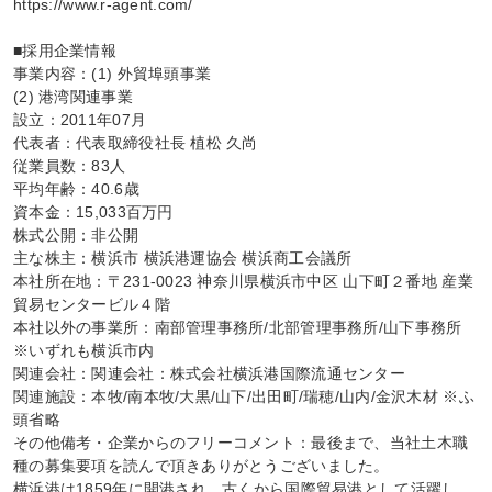
https://www.r-agent.com/

■採用企業情報

事業内容：(1) 外貿埠頭事業

(2) 港湾関連事業

設立：2011年07月

代表者：代表取締役社長 植松 久尚

従業員数：83人

平均年齢：40.6歳

資本金：15,033百万円

株式公開：非公開

主な株主：横浜市 横浜港運協会 横浜商工会議所

本社所在地：〒231-0023 神奈川県横浜市中区 山下町２番地 産業
貿易センタービル４階

本社以外の事業所：南部管理事務所/北部管理事務所/山下事務所

※いずれも横浜市内

関連会社：関連会社：株式会社横浜港国際流通センター

関連施設：本牧/南本牧/大黒/山下/出田町/瑞穂/山内/金沢木材 ※ふ
頭省略

その他備考・企業からのフリーコメント：最後まで、当社土木職
種の募集要項を読んで頂きありがとうございました。

横浜港は1859年に開港され、古くから国際貿易港として活躍し、