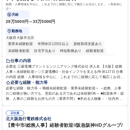
総務・人事領域を中心に、これまでのご経験に応じて幅広くお任せします。 ＜具体的に
は＞
月給
29万5000円～33万5000円
勤務地
大阪府大阪市北区
業界未経験歓迎
年間休日120日以上
資格取得支援あり
未経験者歓迎
住宅手当あり
時短勤務あり
経験者歓迎
退職金あり
在宅OK
賞与あり
完全週休2日制
交通費支給
仕事の内容
駅近5分以内
土日祝休み
服装自由
寮・社宅あり
食事補助あり
企業名 三菱電機プラントエンジニアリング株式会社 求人名 【大阪】総務
人事＜未経験歓迎＞◇三菱電機G・社会インフラを支える/年休127日 仕事
の内容 総務・人事領域を中心に、これまでのご経験に応じて幅広くお任せ
します。 ＜具体的には＞ ・総務/人事労務（給与・社保・勤怠管理など）
必要な経験・能力等
・採用・教育研修 ・福利厚生運用 など ※基本的には事務所勤務ですが、
必要な経験・能力等 ＜職種未経験歓迎・業界未経験歓迎＞ ～総務、人事
採用や教育等の業務内容により、関西圏以外への日帰り・宿泊を伴う国内
のご経験が無い方でも、意欲のある方であれば未経験OK～ ■歓迎条件：総
出張もございます。 ※担当業務を持ちつつ、お互いに助け合いながら、総
務、人事のご経験をお持ちの方（業界不問） ■求める人物像：・社内外の
務部という組織として協力しながら進める体制です。 募集職種 【大阪】
関係各部門との調整を率先して行い、業務を円滑に遂行できる協調性やコ
総務人事＜未経験歓迎＞◇三菱電機G・社会インフラを支える/年休127日
ミュニケーション能力を持っている方 ・人事総務領域に興味がありゼネラ
正社員
リスト志向をお持ちの方 学歴・資格 学歴：大学院 大学 語学力： 資格：
北大阪急行電鉄株式会社
【豊中市/総務人事】経験者歓迎!/阪急阪神HDグループ/