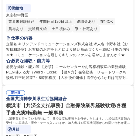
勤務地
東京都中野区
業界未経験歓迎
年間休日120日以上
退職金あり
在宅OK
賞与あり
交通費支給
土日祝休み
寮・社宅あり
仕事の内容
企業名 キリンアンドコミュニケーションズ株式会社 求人名 中野本社【お
客様相談室】お客様のお声をもとにより良い商品づくりへ貢献 仕事の内容
≪★コミュニケーションを通してキリンのファンを増やしませんか？★≫
お客様のお声をより良い商品づくりに活かしていく上で、窓口となるお客
必要な経験・能力等
様相談室でのお仕事です。 日々お客様からいただくキリングループへのご
必要な経験・能力等 【必須】コールセンターやお客様相談室の業務経験、
意見を、企業活動に活かしています。お客様からの声に迅速かつ誠意をも
PCが使える方（Word・Excel）【働き方】在宅勤務・リモートワーク相
って対応、情報提供するとともにグループ内活動に反映しています。 【具
談可/月平均残業7～8時間程度 【入社後の研修】着任から1か月は電話対応
体的には】電話応対、メール、お手紙対応、ご指摘品調査報告書作成、有
のOJTを中心に実施し、電話対応に慣れた段階でメール・手紙のOJTを実
人チャットボット対応など。 【1日の対応件数】■電話：月間一人当たり
施する予定です。独り立ち以降もしっかりフォローする体制を整えていま
平均100件前後■メール・手紙：同上40件前後 募集職種 中野本社【お客様
正社員
すのでご安心ください。 【当社について】キリングループの広報機能を担
全国共済神奈川県生活協同組合
相談室】お客様のお声をもとにより良い商品づくりへ貢献
う会社として、お客様との出会いを大切にし、磨き上げたホスピタリティ
を込めてコミュニケーションをとりながら広報関連業務を行っておりま
横浜市【共済金支払事務】金融保険業界経験歓迎/各種
す。 学歴・資格 学歴：大学院 大学 高専 短大 専修学校 高校 語学力： 資
手当充実/転勤無 一般事務
格：
共済事業を行っている当社にて、共済金支払事務をお任せいたします。共済金請求書類の
受付・内容確認・審査・データ入力のほか、加入者様や医療機関等からの問い合わせ電話
対応や書類発送等を担当します。
月給