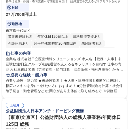
将来は総務・採用・教育業務へ守備範囲を広げ、組織運営を支えるゼネラリストをめざせ
ます。
月給
27万7000円以上
勤務地
東京都千代田区
業界未経験歓迎
年間休日120日以上
資格取得支援あり
介護休暇あり
月平均残業時間20時間以内
未経験者歓迎
住宅手当あり
時短勤務あり
退職金あり
在宅OK
賞与あり
仕事の内容
育休あり
完全週休2日制
交通費支給
土日祝休み
寮・社宅あり
企業名 株式会社日立医薬情報ソリューションズ 求人名 【総務・人事】未
経験歓迎/日立グループ/組織運営を支えるゼネラリストを目指す 仕事の内
容 入社直後は労務（労務管理・給与計算・安全衛生・福利厚生等）からお
任せいたします。将来は総務・採用・教育業務へ守備範囲を広げ、組織運
必要な経験・能力等
営を支えるゼネラリストをめざせます。 ・初期業務：労働時間管理、給与
必要な経験・能力等 ★未経験歓迎！ ★人事・総務領域を横断的に経験し
計算、社会保険対応、福利厚生管理、安全衛生、健康経営推進等をお任せ
幅広いスキルを身につけたい方におすすめ！ ■労務管理(給与計算・社会保
します。ご経験に応じて、休職者管理など、幅広く経験を積んでいただき
険手続き・勤怠管理など)に関心があり主体的に取り組める方 ※労務経験
ます。 ・将来的な広がり：総務・採用・教育・税務対応・経営企画等。
者は早期にご活躍いただけます。 ■チームで仕事を推進できる方■将来は
★メンバーがマンツーマンで丁寧に教えるため、ご経験が浅くても安心！
マネジメント職として活躍したい 【尚可】■人事、労務、採用、教育業務
幅広く経験を積みたい意欲がある方に最適な環境です。 募集職種 【総
正社員
のご経験 ■労務管理（給与計算・社会保険手続き・勤怠管理など）の経験
公益財団法人日本アンチ・ドーピング機構
務・人事】未経験歓迎/日立グループ/組織運営を支えるゼネラリストを目
■衛生管理者の資格をお持ちの方 学歴・資格 学歴：大学院 大学 高専 短大
指す
専修学校 高校 語学力： 資格：
【東京/文京区】公益財団法人の総務人事業務/年間休日
125日 総務