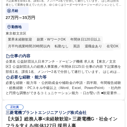
下記業務を部長1名、課長1名、メンバー2名で分担して遂行しています。 はじめは担当
者として業務を覚えていただき、ゆくゆくはリーダーやマネージャーポジションとして活
躍いただくことを期待しています。
月給
27万円～35万円
勤務地
東京都文京区
業界未経験歓迎
副業・WワークOK
年間休日120日以上
月平均残業時間20時間以内
転勤なし
英語
退職金あり
在宅OK
賞与あり
育休あり
完全週休2日制
交通費支給
土日祝休み
仕事の内容
食事補助あり
企業名 公益財団法人日本アンチ・ドーピング機構 求人名 【東京／文京
区】公益財団法人の総務人事業務／年間休日125日 仕事の内容 下記業務を
部長1名、課長1名、メンバー2名で分担して遂行しています。 はじめは担
当者として業務を覚えていただき、ゆくゆくはリーダーやマネージャーポ
必要な経験・能力等
ジションとして活躍いただくことを期待しています。 【総務・人事グルー
必要な経験・能力等 ・公的助成金や補助金の申請・四半期、年間報告経験
プの業務内容】 ・人事制度関連 ・採用活動 ・教育研修の企画、実行 ・勤
・総務経験 ・PCスキル中級以上（Word、Excel、PowerPoint） ・社内外
怠管理 ・官公庁への各種提出 ・法定の会議運営（評議員会、理事会） ・
と円滑な調整ができるコミュニケーション能力 ・口が堅い方 ■歓迎要件
コンプライアンス ・内部規程やルールの管理、整備、文書管理 ・契約関
・採用業務経験 ・英語に抵抗がない方 ・営業経験 学歴・資格 学歴：大学
連 ・衛生管理 ・防災関連・公的助成金の管理・オフィス、ファシリティ
院 大学 高専 短大 専修学校 高校 語学力： 資格：
管理 ・福利厚生関連 ・職員からの問合せ、相談対応 ・その他日常の総務
正社員
三菱電機プラントエンジニアリング株式会社
業務全般 募集職種 【東京／文京区】公益財団法人の総務人事業務／年間
休日125日
【大阪】総務人事<未経験歓迎> 三菱電機G・社会イン
フラを支える/年休127日 採用人事