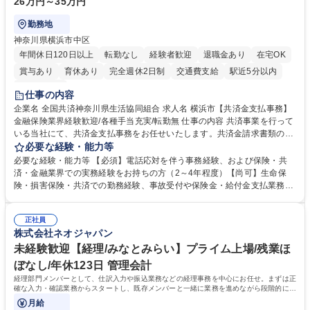
26万円～35万円
勤務地
神奈川県横浜市中区
年間休日120日以上
転勤なし
経験者歓迎
退職金あり
在宅OK
賞与あり
育休あり
完全週休2日制
交通費支給
駅近5分以内
土日祝休み
仕事の内容
企業名 全国共済神奈川県生活協同組合 求人名 横浜市【共済金支払事務】
金融保険業界経験歓迎/各種手当充実/転勤無 仕事の内容 共済事業を行って
いる当社にて、共済金支払事務をお任せいたします。共済金請求書類の受
付・内容確認・審査・データ入力のほか、加入者様や医療機関等からの問
必要な経験・能力等
い合わせ電話対応や書類発送等を担当します。 ■共済金請求書類の受付、
必要な経験・能力等 【必須】電話応対を伴う事務経験、および保険・共
内容確認、および共済金支払に関する審査・事務処理業務全般を担当 ■専
済・金融業界での実務経験をお持ちの方（2～4年程度）【尚可】生命保
用システムへのデータ入力、各種必要書類の作成・発送作業 ■加入者様や
険・損害保険・共済での勤務経験、事故受付や保険金・給付金支払業務経
医療機関等からの各種問い合わせに対する丁寧かつ迅速な電話応対 ■現場
験がある方 【求める人物像】■相手の立場に立った丁寧な対応ができる方
調査の対応および業務プロセスの改善活動 【業務内容の変更範囲】当社の
■チームワークを大切にし、素直に学べる方★外勤の保険営業から内勤事
指定する業務 募集職種 横浜市【共済金支払事務】金融保険業界経験歓迎/
正社員
務へのキャリアチェンジ希望者も大歓迎です！ 学歴・資格 学歴：大学院
株式会社ネオジャパン
各種手当充実/転勤無
大学 高専 短大 専修学校 高校 語学力： 資格：
未経験歓迎【経理/みなとみらい】プライム上場/残業ほ
ぼなし/年休123日 管理会計
経理部門メンバーとして、仕訳入力や振込業務などの経理事務を中心にお任せ。まずは正
確な入力・確認業務からスタートし、既存メンバーと一緒に業務を進めながら段階的に経
理知識を身につけていただきます。
月給