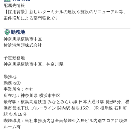
配属先情報

【採用背景】新しいターミナルの建設や施設のリニューアル等、
案件増加による部門強化です
勤務地
神奈川県横浜市中区

横浜港埠頭株式会社

予定勤務地

神奈川県横浜市中区、神奈川県

勤務地

勤務地①

事業所名：本社

所在地：神奈川県 横浜市中区

最寄駅：横浜高速鉄道 みなとみらい線 日本大通り駅 徒歩5分、横
浜市営地下鉄 ブルーライン 関内駅 徒歩15分、JR 根岸線 石川町
駅 徒歩15分

喫煙環境：当社事務所内は全面禁煙※入居ビル内別フロアに喫煙
ルーム有
