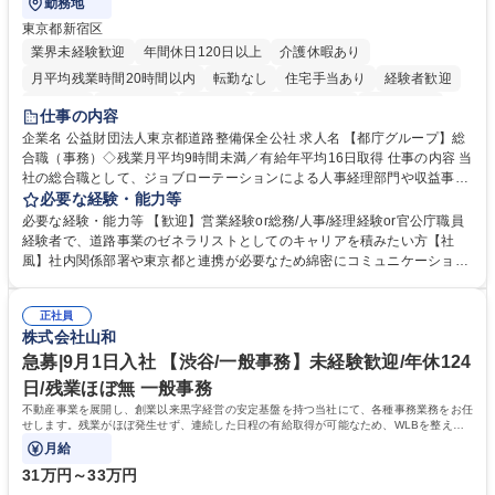
勤務地
東京都新宿区
業界未経験歓迎
年間休日120日以上
介護休暇あり
月平均残業時間20時間以内
転勤なし
住宅手当あり
経験者歓迎
研修あり
退職金あり
賞与あり
完全週休2日制
交通費支給
仕事の内容
駅近5分以内
資格取得手当あり
食事補助あり
企業名 公益財団法人東京都道路整備保全公社 求人名 【都庁グループ】総
合職（事務）◇残業月平均9時間未満／有給年平均16日取得 仕事の内容 当
社の総合職として、ジョブローテーションによる人事経理部門や収益事業
等のフロント部門の部署等幅広い部署での業務をお任せいたします。研修
必要な経験・能力等
制度やキャリア支援が充実しております！ ※下記業務詳細 【業務詳細】■
必要な経験・能力等 【歓迎】営業経験or総務/人事/経理経験or官公庁職員
管理部門：広報、人事、経理など当公社の運営に係る管理業務 ■収益部
経験者で、道路事業のゼネラリストとしてのキャリアを積みたい方【社
門：駐車場の新規開拓、管理運営、新宿駅西口広場の「イベントコーナ
風】社内関係部署や東京都と連携が必要なため綿密にコミュニケーション
ー」などの管理運営 ■道路部門：整備の急がれる骨格幹線道路や木造住宅
を図っています。 【業務の魅力】■幅広く携われる：総合職（事務）で
密集地域の特定整備路線の用地取得、道路に関する普及啓発事業、都内の
は、駐車場の管理運営や道路用地の取得、公益財団法人の中枢を担う管理
道路施設や道路工事現場の見学ツアー事業 ※入社後は上記いずれかの部門
正社員
部門など多岐に渡る業務を経験できます。 ■様々なプロジェクト：駐車場
株式会社山和
へ配属。※業務内容変更の範囲：会社の定める業務 募集職種 【都庁グル
事業の他、新宿駅西口広場内に設置された照明を兼ねた広告「ブライトサ
ープ】総合職（事務）◇残業月平均9時間未満／有給年平均16日取得
イン」の管理運営を行うなど、事業収益を生み出す活動を積極的に行って
急募|9月1日入社 【渋谷/一般事務】未経験歓迎/年休124
います。 学歴・資格 学歴：大学院 大学 高専 短大 専修学校 高校 語学力：
日/残業ほぼ無 一般事務
資格：
不動産事業を展開し、創業以来黒字経営の安定基盤を持つ当社にて、各種事務業務をお任
せします。残業がほぼ発生せず、連続した日程の有給取得が可能なため、WLBを整えた
い方にお勧めの環境です！
月給
31万円～33万円