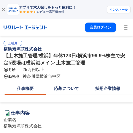
アプリで求人探しをもっと便利に！
インストール
レビュー高評価
無料
会員ログイン
正社員
横浜港埠頭株式会社
【土木施工管理/横浜】年休123日/横浜市99.9%株主で安
定!/現場は横浜港メイン 土木施工管理
25万円以上
月給
神奈川県横浜市中区
勤務地
仕事概要
応募について
採用企業情報
仕事内容
企業名

横浜港埠頭株式会社
