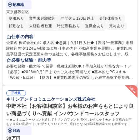
勤務地
東京都渋谷区
制服あり
業界未経験歓迎
年間休日120日以上
介護休暇あり
転勤なし
未経験者歓迎
時短勤務あり
退職金あり
賞与あり
育休あり
完全週休2日制
交通費支給
土日祝休み
仕事の内容
企業名 株式会社山和 求人名 ◆急募｜9月1日入社◆【渋谷/一般事務】未経
験歓迎/年休124日/残業ほぼ無 仕事の内容 不動産事業を展開し、創業以来
黒字経営の安定基盤を持つ当社にて、各種事務業務をお任せします。残業
がほぼ発生せず、連続した日程の有給取得が可能なため、WLBを整えたい
必要な経験・能力等
方にお勧めの環境です！ 入社後はOJTを通じて丁寧に研修を行いますの
必要な経験・能力等 ＼業界・職種未経験OK！早期入社が可能な方へ！／
で、事務未経験の方でも安心して臨むことができます。 【業務詳細】■電
【必須】■2026年9月1日までのご入社が可能な方 ■基本的なPCスキル
話・来客対応 ■物件の鍵や社内の備品管理 ■データ入力や書類作成 ■契約
（Word・Excel） 【魅力】 ■創業以来黒字の安定した経営基盤で長期的に
書などのファイリング ■郵送物の仕訳・発送 など 募集職種 ◆急募｜9月1
安心して働ける環境 ■残業ほぼなしで働きやすさ抜群、プライベートとの
日入社◆【渋谷/一般事務】未経験歓迎/年休124日/残業ほぼ無
両立が可能 ■有給取得を積極的に推奨、年間10日程度の取得実績 ■1ヶ月
正社員
のOJTで業務を習得可能、未経験でもしっかりサポート 学歴・資格 学
キリンアンドコミュニケーションズ株式会社
歴：大学院 大学 高専 短大 語学力： 資格：
中野本社【お客様相談室】お客様のお声をもとにより良
い商品づくりへ貢献 インバウンドコールスタッフ
≪★コミュニケーションを通してキリンのファンを増やしませんか？★≫ お客様のお声
をより良い商品づくりに活かしていく上で、窓口となるお客様相談室でのお仕事です。
月給
30万円