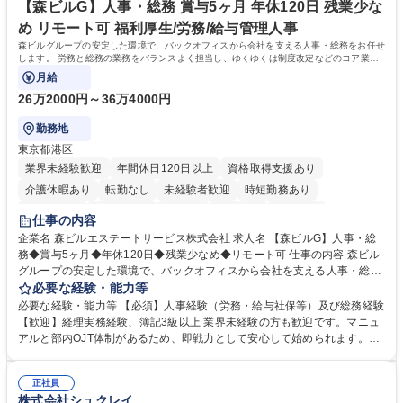
【森ビルG】人事・総務 賞与5ヶ月 年休120日 残業少な
め リモート可 福利厚生/労務/給与管理人事
森ビルグループの安定した環境で、バックオフィスから会社を支える人事・総務をお任せ
します。 労務と総務の業務をバランスよく担当し、ゆくゆくは制度改定などのコア業務
にも挑戦できる、やりがいある環境です。
月給
26万2000円～36万4000円
勤務地
東京都港区
業界未経験歓迎
年間休日120日以上
資格取得支援あり
介護休暇あり
転勤なし
未経験者歓迎
時短勤務あり
経験者歓迎
退職金あり
在宅OK
賞与あり
育休あり
仕事の内容
完全週休2日制
交通費支給
長期歓迎
駅近5分以内
土日祝休み
企業名 森ビルエステートサービス株式会社 求人名 【森ビルG】人事・総
務◆賞与5ヶ月◆年休120日◆残業少なめ◆リモート可 仕事の内容 森ビル
グループの安定した環境で、バックオフィスから会社を支える人事・総務
をお任せします。 労務と総務の業務をバランスよく担当し、ゆくゆくは制
必要な経験・能力等
度改定などのコア業務にも挑戦できる、やりがいある環境です。 ■勤怠管
必要な経験・能力等 【必須】人事経験（労務・給与社保等）及び総務経験
理、給与計算、社会保険手続き、年末調整等の労務管理全般 ■入退社手続
【歓迎】経理実務経験、簿記3級以上 業界未経験の方も歓迎です。マニュ
き、社内規定の改定や人事制度改定などのコア業務 ■社内イベントの企画
アルと部内OJT体制があるため、即戦力として安心して始められます。
運営やその他総務業務全般 ※労務と総務を1：1の割合でお任せ。 入社後
【魅力・やりがい】森ビルGの安定基盤で労務から総務まで幅広く携われ
は部内のOJTを中心に、あなたの経験に合わせて不足している部分はいつ
ます。定型業務に留まらず、社内規定や人事制度の改定など会社のコア業
でも質問・相談できる環境が整っているため、安心して成長できます。 募
正社員
務に挑戦できるため、自身の成長と組織への貢献度をダイレクトに実感で
株式会社シュクレイ
集職種 【森ビルG】人事・総務◆賞与5ヶ月◆年休120日◆残業少なめ◆