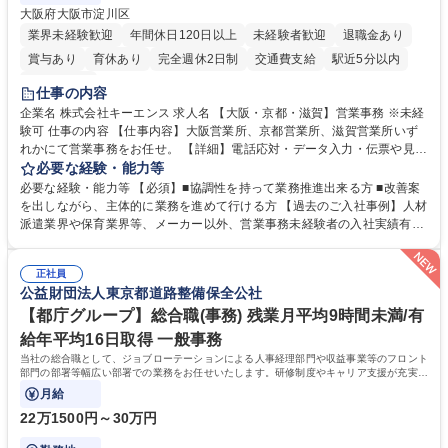
大阪府大阪市淀川区
業界未経験歓迎
年間休日120日以上
未経験者歓迎
退職金あり
賞与あり
育休あり
完全週休2日制
交通費支給
駅近5分以内
土日祝休み
仕事の内容
企業名 株式会社キーエンス 求人名 【大阪・京都・滋賀】営業事務 ※未経
験可 仕事の内容 【仕事内容】大阪営業所、京都営業所、滋賀営業所いず
れかにて営業事務をお任せ。 【詳細】電話応対・データ入力・伝票や見積
の作成・カタログ送付・来客対応・営業所内で発生する事務業務や業務改
必要な経験・能力等
善をお任せ。 【教育制度】ご入社後、育成担当とペアになりながらOJTに
必要な経験・能力等 【必須】■協調性を持って業務推進出来る方 ■改善案
て業務を覚えていただくことが可能です。業務システムがきちんと構築さ
を出しながら、主体的に業務を進めて行ける方 【過去のご入社事例】人材
れているため、スムーズに仕事に慣れることができる環境です。また、
派遣業界や保育業界等、メーカー以外、営業事務未経験者の入社実績有
「チームで成果を出す文化」があり、良いやり方を積極的に共有しながら
【当社の事務職について】単なる事務ではなく主体性を発揮したサポート
常に改善を目指す風土のため、安心して業務に取り組んでいただけます。
により、キーエンスの付加価値向上に貢献します。ベースの定型業務に加
募集職種 【大阪・京都・滋賀】営業事務 ※未経験可
正社員
えて、お客様や社員の状況に合わせ、能動的なサポート、改善の動きも期
公益財団法人東京都道路整備保全公社
待され。組織を支えるスペシャリストとして、チームに貢献し、結果的に
社員から頼られる存在になることができます。平均19:30の退勤以降の業
【都庁グループ】総合職(事務) 残業月平均9時間未満/有
務の持ち帰りも禁止されており、メリハリのある働き方となります。 学
給年平均16日取得 一般事務
歴・資格 学歴：大学院 大学 高専 短大 語学力： 資格：
当社の総合職として、ジョブローテーションによる人事経理部門や収益事業等のフロント
部門の部署等幅広い部署での業務をお任せいたします。研修制度やキャリア支援が充実し
ております！ ※下記業務詳細
月給
22万1500円～30万円