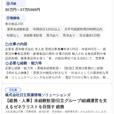
す。
月給
30万円～37万5000円
勤務地
東京都品川区
業界未経験歓迎
年間休日120日以上
月平均残業時間20時間以内
転勤なし
未経験者歓迎
賞与あり
育休あり
完全週休2日制
交通費支給
土日祝休み
仕事の内容
企業名 星和株式会社 求人名 受発注事務◆年休125日・年収400万～・残
業10H◆食品原料・健康食品の商社 仕事の内容 輸入される食品原料や食
品添加物、健康食品等を扱う「食」の総合商社である当社にて、営業事務
として営業サポートや書類作成、データ入力、電話対応などの業務をお任
必要な経験・能力等
せします。 ・受注／出荷指示／売上管理／仕入管理／在庫管理／お客様や
必要な経験・能力等 ＜業種未経験歓迎＞ 【歓迎】受発注業務のご経験
倉庫と電話確認など、販売に関わる事務、営業サポートをお願いします。
【求める人物像】・受発注や物流が好きな方 ・社会人としての基本的な常
・入社後は商品について覚えることから始め、先輩社員OJTと共に業務を
識・コミュニケーション力をお持ちの方 ・電話でのやり取りを含め、相手
進めて頂きます。未経験から始めた方も多数活躍中です。 [業務内容の変
の要件を正しく理解し対応できる方 ・数量・在庫・出荷数などの数値を正
更の範囲:会社の定める業務] 募集職種 受発注事務◆年休125日・年収400
確に扱う業務に抵抗がない方 ・PCを業務で日常的に使用しており、四則
万～・残業10H◆食品原料・健康食品の商社
正社員
演算ができる方 ・業務ルールや指示を理解し、行動できる方 学歴・資格
株式会社日立医薬情報ソリューションズ
学歴：大学院 大学 短大 語学力： 資格：
【総務・人事】未経験歓迎/日立グループ/組織運営を支
えるゼネラリストを目指す 総務
入社直後は労務（労務管理・給与計算・安全衛生・福利厚生等）からお任せいたします。