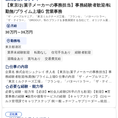
きます。 残業少なめ、週1日リモート可など、ワークライフバランスを保
リモート可
ち長期活躍できる環境です。 「これまでの幅広い経験を活かし、長期的な
【東京/お菓子メーカーの事務担当】事務経験者歓迎/転
キャリアを築きたい」という前向きな意欲と挑戦を全力で応援します。 学
勤無/プライム上場G 営業事務
歴・資格 学歴：大学院 大学 高専 短大 専修学校 高校 語学力： 資格：日商
「ザ・メープルマニア」「東京ミルクチーズ工場」「フランセ」「バターバトラー」
簿記検定1級 日商簿記検定2級 日商簿記検定3級
「ザ・テイラー」「DROOLY」等のブランドを多数展開する当社にて、オリジナル菓子
ブランド商品の事務業務をお任せいたします。
月給
30万円～36万円
勤務地
東京都港区
業界未経験歓迎
転勤なし
住宅手当あり
経験者歓迎
退職金あり
賞与あり
交通費支給
仕事の内容
企業名 株式会社シュクレイ 求人名 【東京/お菓子メーカーの事務担当】事
務経験者歓迎/転勤無/プライム上場G 仕事の内容 「ザ・メープルマニア」
「東京ミルクチーズ工場」「フランセ」「バターバトラー」「ザ・テイラ
ー」「DROOLY」等のブランドを多数展開する当社にて、オリジナル菓子
必要な経験・能力等
ブランド商品の事務業務をお任せいたします。 【具体的な業務内容】 ■店
必要な経験・能力等 【必須】■社会人経験(26卒の方も歓迎) 【歓迎】■営
舗からの発注受付/PC入力業務 ■受電対応(社内/社外) ■商品のマスター登
業事務の経験 ■販売や接客サービスの経験 【キャリアステップ】 (1)セー
録 ■日々の売上抽出・報告 ■提携企業への書類送付業務 ■契約書管理業務
ルス管理課でキャリアステップ 例:一般→チーフ→サブリーダー→統括リ
■ホームページへの問い合わせ対応 など 募集職種 【東京/お菓子メーカー
ーダー→マネージャー (2)他ポジションへのキャリアも可能 ※過去、未経
の事務担当】事務経験者歓迎/転勤無/プライム上場G
験で経営管理部内で経理へ異動した方もいらっしゃいます。年3回の面談
正社員
や個別面談を通してご自身のキャリアと向き合っていただき、会社として