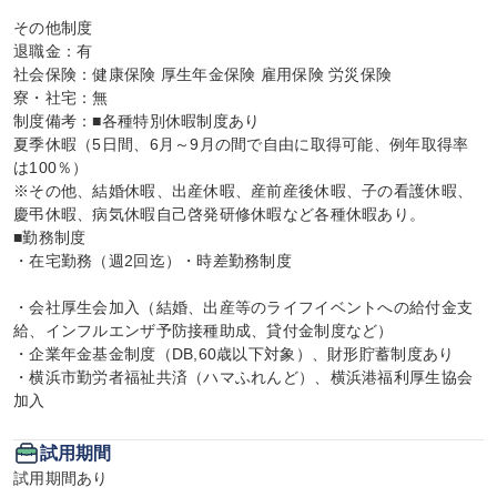
その他制度

退職金：有

社会保険：健康保険 厚生年金保険 雇用保険 労災保険

寮・社宅：無

制度備考：■各種特別休暇制度あり

夏季休暇（5日間、6月～9月の間で自由に取得可能、例年取得率
は100％）

※その他、結婚休暇、出産休暇、産前産後休暇、子の看護休暇、
慶弔休暇、病気休暇自己啓発研修休暇など各種休暇あり。

■勤務制度

・在宅勤務（週2回迄）・時差勤務制度

・会社厚生会加入（結婚、出産等のライフイベントへの給付金支
給、インフルエンザ予防接種助成、貸付金制度など）

・企業年金基金制度（DB,60歳以下対象）、財形貯蓄制度あり

・横浜市勤労者福祉共済（ハマふれんど）、横浜港福利厚生協会 
加入
試用期間
試用期間あり
