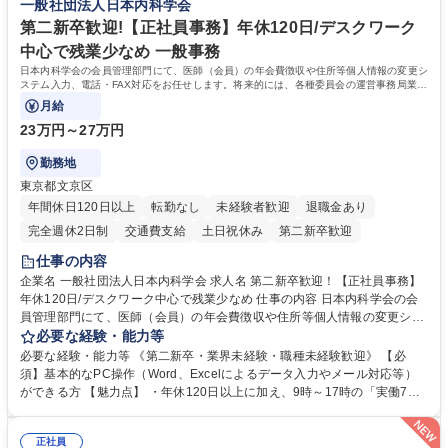
一般社団法人日本内科学会
もバックアップしていきます。 学歴・資格 学歴：大学院 大学 高専 短大
専修学校 高校 語学力： 資格：
第二新卒歓迎!【正社員事務】年休120日/デスクワーク
中心で残業少なめ 一般事務
日本内科学会の会員管理部門にて、医師（会員）の年会費徴収や住所等個人情報の変更シ
ステム入力、電話・FAX対応をお任せします。将来的には、各種委員会の運営事務局業務
などにも幅広く携わっていただきます。
月給
23万円～27万円
勤務地
東京都文京区
年間休日120日以上
転勤なし
未経験者歓迎
退職金あり
完全週休2日制
交通費支給
土日祝休み
第二新卒歓迎
仕事の内容
企業名 一般社団法人日本内科学会 求人名 第二新卒歓迎！【正社員事務】
年休120日/デスクワーク中心で残業少なめ 仕事の内容 日本内科学会の会
員管理部門にて、医師（会員）の年会費徴収や住所等個人情報の変更シス
テム入力、電話・FAX対応をお任せします。将来的には、各種委員会の運
必要な経験・能力等
営事務局業務などにも幅広く携わっていただきます。 【会員管理・データ
必要な経験・能力等 《第二新卒・業界未経験・職種未経験歓迎》 【必
入力業務】 ・医師（会員）の住所変更、個人情報のシステム登録・更新
須】基本的なPC操作（Word、Excelによるデータ入力やメール対応等）
・年会費の徴収管理や入金データの照合確認 【問い合わせ対応】 ・会員
ができる方 【魅力点】 ・年休120日以上に加え、9時～17時の「実働7時
（医師）からの電話、FAX、ネット申請に伴う相談受付 ・複雑な案件のへ
間勤務」で残業も少なくワークライフバランスは抜群です。 【将来的な業
のエスカレーション・連携対応 募集職種 第二新卒歓迎！【正社員事務】
務（各種委員会運営）】 ・学会内における各種委員会のスケジュール調
年休120日/デスクワーク中心で残業少なめ
正社員
整、資料作成、当日の運営サポート 学歴・資格 学歴：大学院 大学 語学