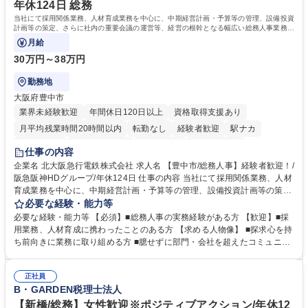
年休124日 総務
当社にて採用関係業務、人材育成業務を中心に、中期経営計画・予算等の管理、設備投資
計画等の策定、さらに社内の重要会議の運営等、経営の根幹となる幅広い総務人事業務全
般を担当していただきます。
月給
30万円～38万円
勤務地
大阪府豊中市
業界未経験歓迎
年間休日120日以上
資格取得支援あり
月平均残業時間20時間以内
転勤なし
経験者歓迎
駅ナカ
退職金あり
完全週休2日制
交通費支給
駅近5分以内
仕事の内容
土日祝休み
服装自由
昼食補助あり
食事補助あり
企業名 北大阪急行電鉄株式会社 求人名 【豊中市/総務人事】経験者歓迎！/
阪急阪神HDグループ/年休124日 仕事の内容 当社にて採用関係業務、人材
育成業務を中心に、中期経営計画・予算等の管理、設備投資計画等の策
定、さらに社内の重要会議の運営等、経営の根幹となる幅広い総務人事業
必要な経験・能力等
務全般を担当していただきます。 【主な業務内容】 ■採用関係業務および
必要な経験・能力等 【必須】■総務人事の実務経験がある方 【歓迎】■採
人材育成(社員研修)業務の推進 ■中期経営計画および予算等の管理 ■設備
用業務、人材育成に携わったことのある方 【求める人物像】 ■探求心を持
投資計画等の策定 ■社内の重要会議の運営 ■その他総務人事業務全般 【入
ち前向きに業務に取り組める方 ■臆せずに部門・会社を超えたコミュニケ
社後】入社後は採用や育成をメインに担当し将来的には経営根幹に関わる
ーションの取れる方 ■自分で考えて行動のできる方 ■第二の創業期を迎え
総務人事業務全般へ幅広く従事していただきます。 募集職種 【豊中市/総
る当社で組織の次代を担うネクスト人材として長期的に成長したい方 ■周
務人事】経験者歓迎！/阪急阪神HDグループ/年休124日
正社員
囲のメンバーと協調しつつ主体性を持って能動的に業務を推進できる方 学
B・GARDEN税理士法人
歴・資格 学歴：大学院 大学 高専 短大 専修学校 高校 語学力： 資格：
【新橋/総務】女性歓迎※ポジティブアクション/年休12