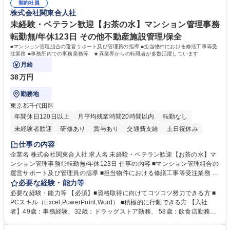
の他に担当頂く業務が発生する場合があります。 募集職種 【営業事務】
契約社員
ション力がある方。 ・チャレンジを厭わず、粘り強く業務に取り組める
株式会社関東合人社
業務職/三井物産グループ/平均残業時間10H/完全週休2日
方。多様な関係者と謙虚に信頼関係を構築でき、期限を意識したスケジュ
ール管理が出来る方。※将来的に他部署（営業部門、コーポレート部門）
未経験・ベテラン歓迎【お茶の水】マンション管理事務
へのジョブローテーションの可能性があります。 学歴・資格 学歴：大学
転勤無/年休123日 その他不動産施設管理/保全
院 大学 語学力： 資格：宅地建物取引士
■マンション管理組合の運営サポート及び管理員の指導 ■担当物件における修繕工事等受
注業務 ■事務所内での事務業務等 ★異業界からの転職者が多数活躍しています
月給
38万円
勤務地
東京都千代田区
年間休日120日以上
月平均残業時間20時間以内
転勤なし
未経験者歓迎
研修あり
賞与あり
交通費支給
土日祝休み
仕事の内容
企業名 株式会社関東合人社 求人名 未経験・ベテラン歓迎【お茶の水】マ
ンション管理事務◎転勤無/年休123日 仕事の内容 ■マンション管理組合の
運営サポート及び管理員の指導 ■担当物件における修繕工事等受注業務 ■
事務所内での事務業務等 ★異業界からの転職者が多数活躍しています
必要な経験・能力等
【年収補足】532万円 ＋別途インセンティヴで平均約100万円/年（昨年度
必要な経験・能力等 【必須】■資格取得に向けてコツコツ努力できる方 ■
実績） ＋管理業務主任者資格手当50,000円/月 ★親会社である株式会社合
PCスキル（Excel,PowerPoint,Word） ■積極的に行動できる方 【入社
人社計画研究所社のグループ会社として、質の高いサービスと適性価格を
者】49歳：事務経験、32歳：ドラッグストア勤務、 58歳：飲食店勤務
武器に約20年受託戸数増加中です。https://www.gojin.co.jp/abt/abt_3.html
等：中途採用の9割が未経験者！ 【資格取得支援】■メンター制度■社内模
募集職種 未経験・ベテラン歓迎【お茶の水】マンション管理事務◎転勤