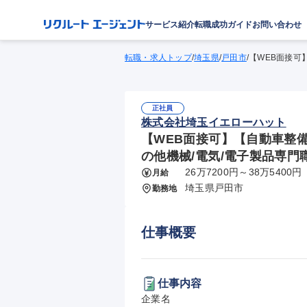
サービス紹介
転職成功ガイド
お問い合わせ
転職・求人トップ
/
埼玉県
/
戸田市
/
【WEB面接可
正社員
株式会社埼玉イエローハット
【WEB面接可】【自動車整備
の他機械/電気/電子製品専門
26万7200円～38万5400円
月給
埼玉県戸田市
勤務地
仕事概要
仕事内容
企業名
