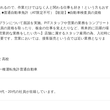
とれるので、作業だけではなく人と関わる仕事も好き！という方もおす
 ■普通自動車免許（AT限定不可）【歓迎】■自動車検査員の資格

プランについて面談を実施。PITスタッフや営業の業務をコンプリート
査員の資格を取ったり、板金の仕事を覚えたりなど、将来的に活躍の場
/営業的な業務をしたい方へ】店舗に属するスタッフ雇用の為、入社時
不要です。営業においては、接客販売という点では近い業務となりま
 高校

第一種運転免許普通自動車
10代・20代の社員が在籍しています。