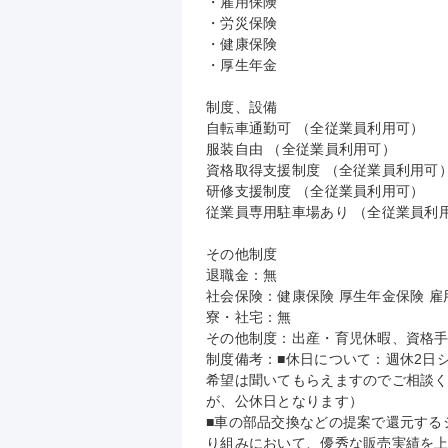
・雇用保険

・労災保険

・健康保険

・厚生年金

制度、設備

自転車通勤可 （全従業員利用可）

服装自由 （全従業員利用可）

資格取得支援制度 （全従業員利用可）
研修支援制度 （全従業員利用可）

従業員専用駐車場あり （全従業員利用
その他制度

退職金：無

社会保険：健康保険 厚生年金保険 雇用
寮・社宅：無

その他制度：出産・育児休暇、資格手当
制度備考：■休日について：週休2日
希望は聞いてもらえますのでご相談くだ
が、公休日となります）

■車の部品交換などの提案で還元する
り組みにおいて、優秀な販売実績を上