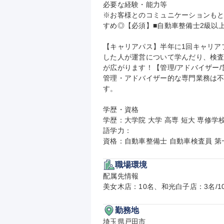
必要な経験・能力等

※お客様とのコミュニケーションも
すめ◎【必須】■自動車整備士2級以上
【キャリアパス】半年に1回キャリア
した人が運営について学んだり、検
が広がります！【管理/アドバイザー
管理・アドバイザー的な専門業務は
す。

学歴・資格

学歴：大学院 大学 高専 短大 専修学校
語学力：

資格：自動車整備士 自動車検査員 
職場環境
配属先情報

美女木店：10名、和光白子店：3名/
勤務地
埼玉県戸田市
