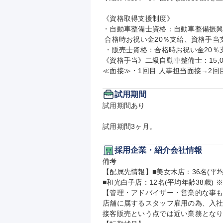
《資格取得支援制度》

・自動車整備士資格：自動車整備振興
 合格時お祝い金20％支給、資格手当支給

 ・販売士資格：合格時お祝い金20％支給、資格手当支給

《資格手当》二級自動車整備士：15,000
≪面接≫・1回目 人事担当面接→2
試用期間
試用期間あり

試用期間3ヶ月。
採用企業・紹介会社情報
備考

【配属先情報】■美女木店：36名(平均
■和光白子店：12名(平均年齢38歳) 
【管理・アドバイザー・営業的な事も
店舗に属するスタッフ雇用の為、入
接客販売という点では近い業務となり