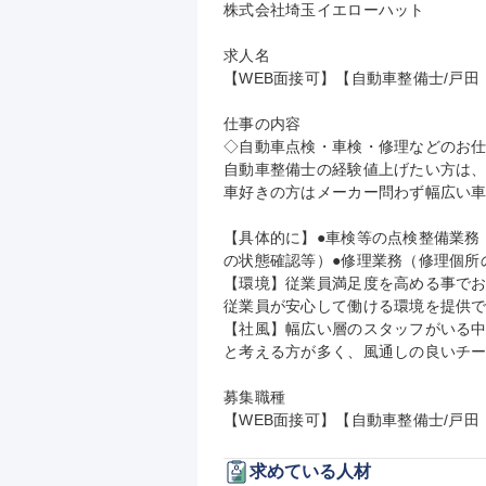
株式会社埼玉イエローハット

求人名

【WEB面接可】【自動車整備士/戸田
仕事の内容

◇自動車点検・車検・修理などのお仕
自動車整備士の経験値上げたい方は、
車好きの方はメーカー問わず幅広い車
【具体的に】●車検等の点検整備業務（
の状態確認等）●修理業務（修理個所の
【環境】従業員満足度を高める事でお
従業員が安心して働ける環境を提供で
【社風】幅広い層のスタッフがいる中
と考える方が多く、風通しの良いチー
募集職種

【WEB面接可】【自動車整備士/戸
求めている人材