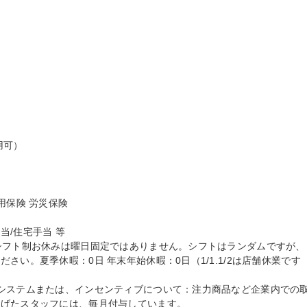


可）

保険 労災保険

/住宅手当 等

シフト制お休みは曜日固定ではありません。シフトはランダムですが、
さい。夏季休暇：0日 年末年始休暇：0日（1/1.1/2は店舗休業です
システムまたは、インセンティブについて：注力商品など企業内での
げたスタッフには、毎月付与しています。
