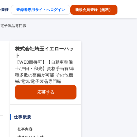
企業様
登録者専用サイトへログイン
新規会員登録（無料）
/電子製品専門職
株式会社埼玉イエローハッ
ト
【WEB面接可】【自動車整備
士/戸田・和光】資格手当有/車
種多数の整備が可能 その他機
械/電気/電子製品専門職
応募する
仕事概要
仕事内容