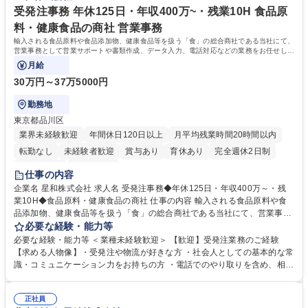
休日125日
受発注事務 年休125日・年収400万~・残業10H 食品原
料・健康食品の商社 営業事務
輸入される食品原料や食品添加物、健康食品等を扱う「食」の総合商社である当社にて、
営業事務として営業サポートや書類作成、データ入力、電話対応などの業務をお任せしま
す。
月給
30万円～37万5000円
勤務地
東京都品川区
業界未経験歓迎
年間休日120日以上
月平均残業時間20時間以内
転勤なし
未経験者歓迎
賞与あり
育休あり
完全週休2日制
交通費支給
土日祝休み
仕事の内容
企業名 星和株式会社 求人名 受発注事務◆年休125日・年収400万～・残
業10H◆食品原料・健康食品の商社 仕事の内容 輸入される食品原料や食
品添加物、健康食品等を扱う「食」の総合商社である当社にて、営業事務
として営業サポートや書類作成、データ入力、電話対応などの業務をお任
必要な経験・能力等
せします。 ・受注／出荷指示／売上管理／仕入管理／在庫管理／お客様や
必要な経験・能力等 ＜業種未経験歓迎＞ 【歓迎】受発注業務のご経験
倉庫と電話確認など、販売に関わる事務、営業サポートをお願いします。
【求める人物像】・受発注や物流が好きな方 ・社会人としての基本的な常
・入社後は商品について覚えることから始め、先輩社員OJTと共に業務を
識・コミュニケーション力をお持ちの方 ・電話でのやり取りを含め、相手
進めて頂きます。未経験から始めた方も多数活躍中です。 [業務内容の変
の要件を正しく理解し対応できる方 ・数量・在庫・出荷数などの数値を正
更の範囲:会社の定める業務] 募集職種 受発注事務◆年休125日・年収400
確に扱う業務に抵抗がない方 ・PCを業務で日常的に使用しており、四則
万～・残業10H◆食品原料・健康食品の商社
正社員
演算ができる方 ・業務ルールや指示を理解し、行動できる方 学歴・資格