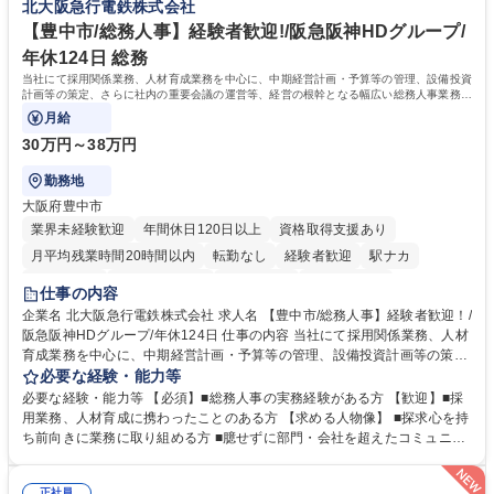
北大阪急行電鉄株式会社
学歴：大学院 大学 短大 語学力： 資格：
【豊中市/総務人事】経験者歓迎!/阪急阪神HDグループ/
年休124日 総務
当社にて採用関係業務、人材育成業務を中心に、中期経営計画・予算等の管理、設備投資
計画等の策定、さらに社内の重要会議の運営等、経営の根幹となる幅広い総務人事業務全
般を担当していただきます。
月給
30万円～38万円
勤務地
大阪府豊中市
業界未経験歓迎
年間休日120日以上
資格取得支援あり
月平均残業時間20時間以内
転勤なし
経験者歓迎
駅ナカ
退職金あり
完全週休2日制
交通費支給
駅近5分以内
仕事の内容
土日祝休み
服装自由
昼食補助あり
食事補助あり
企業名 北大阪急行電鉄株式会社 求人名 【豊中市/総務人事】経験者歓迎！/
阪急阪神HDグループ/年休124日 仕事の内容 当社にて採用関係業務、人材
育成業務を中心に、中期経営計画・予算等の管理、設備投資計画等の策
定、さらに社内の重要会議の運営等、経営の根幹となる幅広い総務人事業
必要な経験・能力等
務全般を担当していただきます。 【主な業務内容】 ■採用関係業務および
必要な経験・能力等 【必須】■総務人事の実務経験がある方 【歓迎】■採
人材育成(社員研修)業務の推進 ■中期経営計画および予算等の管理 ■設備
用業務、人材育成に携わったことのある方 【求める人物像】 ■探求心を持
投資計画等の策定 ■社内の重要会議の運営 ■その他総務人事業務全般 【入
ち前向きに業務に取り組める方 ■臆せずに部門・会社を超えたコミュニケ
社後】入社後は採用や育成をメインに担当し将来的には経営根幹に関わる
ーションの取れる方 ■自分で考えて行動のできる方 ■第二の創業期を迎え
総務人事業務全般へ幅広く従事していただきます。 募集職種 【豊中市/総
る当社で組織の次代を担うネクスト人材として長期的に成長したい方 ■周
正社員