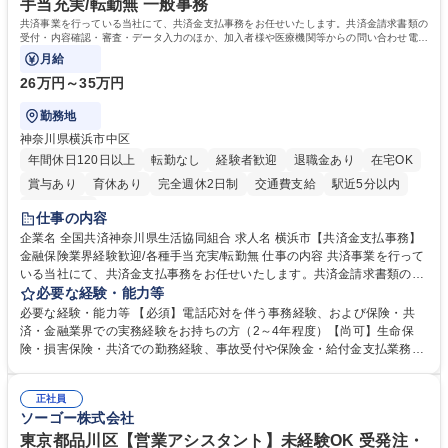
手当充実/転勤無 一般事務
共済事業を行っている当社にて、共済金支払事務をお任せいたします。共済金請求書類の
受付・内容確認・審査・データ入力のほか、加入者様や医療機関等からの問い合わせ電話
対応や書類発送等を担当します。
月給
26万円～35万円
勤務地
神奈川県横浜市中区
年間休日120日以上
転勤なし
経験者歓迎
退職金あり
在宅OK
賞与あり
育休あり
完全週休2日制
交通費支給
駅近5分以内
土日祝休み
仕事の内容
企業名 全国共済神奈川県生活協同組合 求人名 横浜市【共済金支払事務】
金融保険業界経験歓迎/各種手当充実/転勤無 仕事の内容 共済事業を行って
いる当社にて、共済金支払事務をお任せいたします。共済金請求書類の受
付・内容確認・審査・データ入力のほか、加入者様や医療機関等からの問
必要な経験・能力等
い合わせ電話対応や書類発送等を担当します。 ■共済金請求書類の受付、
必要な経験・能力等 【必須】電話応対を伴う事務経験、および保険・共
内容確認、および共済金支払に関する審査・事務処理業務全般を担当 ■専
済・金融業界での実務経験をお持ちの方（2～4年程度）【尚可】生命保
用システムへのデータ入力、各種必要書類の作成・発送作業 ■加入者様や
険・損害保険・共済での勤務経験、事故受付や保険金・給付金支払業務経
医療機関等からの各種問い合わせに対する丁寧かつ迅速な電話応対 ■現場
験がある方 【求める人物像】■相手の立場に立った丁寧な対応ができる方
調査の対応および業務プロセスの改善活動 【業務内容の変更範囲】当社の
■チームワークを大切にし、素直に学べる方★外勤の保険営業から内勤事
指定する業務 募集職種 横浜市【共済金支払事務】金融保険業界経験歓迎/
正社員
務へのキャリアチェンジ希望者も大歓迎です！ 学歴・資格 学歴：大学院
ソーゴー株式会社
各種手当充実/転勤無
大学 高専 短大 専修学校 高校 語学力： 資格：
東京都品川区【営業アシスタント】未経験OK 受発注・