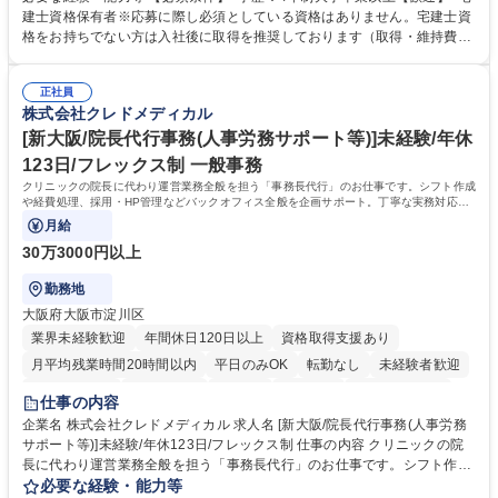
ング、登記簿取得、調書取得・支払業務（各種費用支払、支払管理、請
建士資格保有者※応募に際し必須としている資格はありません。宅建士資
求・支払データ登録、取引先マスター申請対応）・予算作成及び予実管
格をお持ちでない方は入社後に取得を推奨しております（取得・維持費用
理・各種稟議書、報告書作成業務・各種台帳管理、交際費・会議費支払報
の一部補助あり） 【求める人物像】 ・向学心豊かで、主体的に行動でき
告書作成及び月次管理・部内総務庶務全般 など※※配属先によっては上記
る方。 ・社内外の多様な関係者と協調して業務を進められるコミュニケー
の他に担当頂く業務が発生する場合があります。 募集職種 【営業事務】
正社員
ション力がある方。 ・チャレンジを厭わず、粘り強く業務に取り組める
株式会社クレドメディカル
業務職/三井物産グループ/平均残業時間10H/完全週休2日
方。多様な関係者と謙虚に信頼関係を構築でき、期限を意識したスケジュ
ール管理が出来る方。※将来的に他部署（営業部門、コーポレート部門）
[新大阪/院長代行事務(人事労務サポート等)]未経験/年休
へのジョブローテーションの可能性があります。 学歴・資格 学歴：大学
123日/フレックス制 一般事務
院 大学 語学力： 資格：宅地建物取引士
クリニックの院長に代わり運営業務全般を担う「事務長代行」のお仕事です。シフト作成
や経費処理、採用・HP管理などバックオフィス全般を企画サポート。丁寧な実務対応で
現場を支え、専門スキルを構築できます。
月給
30万3000円以上
勤務地
大阪府大阪市淀川区
業界未経験歓迎
年間休日120日以上
資格取得支援あり
月平均残業時間20時間以内
平日のみOK
転勤なし
未経験者歓迎
住宅手当あり
退職金あり
在宅OK
賞与あり
完全週休2日制
仕事の内容
交通費支給
駅近5分以内
土日祝休み
昼食補助あり
企業名 株式会社クレドメディカル 求人名 [新大阪/院長代行事務(人事労務
サポート等)]未経験/年休123日/フレックス制 仕事の内容 クリニックの院
長に代わり運営業務全般を担う「事務長代行」のお仕事です。シフト作成
や経費処理、採用・HP管理などバックオフィス全般を企画サポート。丁
必要な経験・能力等