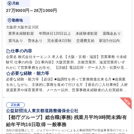
で発生する事務業務や業務改善をお任せ。
月給
27万9000円～28万1000円
勤務地
大阪府大阪市淀川区
業界未経験歓迎
年間休日120日以上
未経験者歓迎
退職金あり
賞与あり
育休あり
完全週休2日制
交通費支給
駅近5分以内
土日祝休み
仕事の内容
企業名 株式会社キーエンス 求人名 【大阪・京都・滋賀】営業事務 ※未経
験可 仕事の内容 【仕事内容】大阪営業所、京都営業所、滋賀営業所いず
れかにて営業事務をお任せ。 【詳細】電話応対・データ入力・伝票や見積
の作成・カタログ送付・来客対応・営業所内で発生する事務業務や業務改
必要な経験・能力等
善をお任せ。 【教育制度】ご入社後、育成担当とペアになりながらOJTに
必要な経験・能力等 【必須】■協調性を持って業務推進出来る方 ■改善案
て業務を覚えていただくことが可能です。業務システムがきちんと構築さ
を出しながら、主体的に業務を進めて行ける方 【過去のご入社事例】人材
れているため、スムーズに仕事に慣れることができる環境です。また、
派遣業界や保育業界等、メーカー以外、営業事務未経験者の入社実績有
「チームで成果を出す文化」があり、良いやり方を積極的に共有しながら
【当社の事務職について】単なる事務ではなく主体性を発揮したサポート
常に改善を目指す風土のため、安心して業務に取り組んでいただけます。
により、キーエンスの付加価値向上に貢献します。ベースの定型業務に加
募集職種 【大阪・京都・滋賀】営業事務 ※未経験可
正社員
えて、お客様や社員の状況に合わせ、能動的なサポート、改善の動きも期
公益財団法人東京都道路整備保全公社
待され。組織を支えるスペシャリストとして、チームに貢献し、結果的に
社員から頼られる存在になることができます。平均19:30の退勤以降の業
【都庁グループ】総合職(事務) 残業月平均9時間未満/有
務の持ち帰りも禁止されており、メリハリのある働き方となります。 学
給年平均16日取得 一般事務
歴・資格 学歴：大学院 大学 高専 短大 語学力： 資格：
当社の総合職として、ジョブローテーションによる人事経理部門や収益事業等のフロント