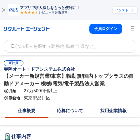
アプリで求人探しをもっと便利に！
インストール
レビュー高評価
無料
会員ログイン
他の求人を探す（勤務地 職種 年収など）
正社員
寺岡オート・ドアシステム株式会社
【メーカー新規営業/東京】転勤無/国内トップクラスの自
動ドアメーカー 機械/電気/電子製品法人営業
27万5000円以上
月給
東京都品川区
勤務地
仕事概要
応募について
採用企業情報
仕事内容