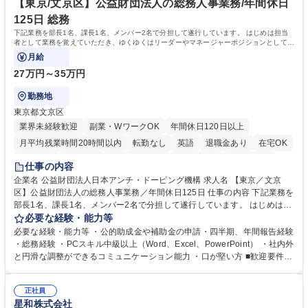
寧な指導体制が整っているため、安心してお仕事をスタートしていただけ
【東京/文京区】公益財団法人の総務人事業務/年間休日
ます。 学歴・資格 学歴：大学院 大学 高専 短大 専修学校 高校 語学力：
125日 総務
資格：
下記業務を部長1名、課長1名、メンバー2名で分担して遂行しています。 はじめは担当
者として業務を覚えていただき、ゆくゆくはリーダーやマネージャーポジションとして活
躍いただくことを期待しています。
月給
27万円～35万円
勤務地
東京都文京区
業界未経験歓迎
副業・WワークOK
年間休日120日以上
月平均残業時間20時間以内
転勤なし
英語
退職金あり
在宅OK
賞与あり
育休あり
完全週休2日制
交通費支給
土日祝休み
仕事の内容
食事補助あり
企業名 公益財団法人日本アンチ・ドーピング機構 求人名 【東京／文京
区】公益財団法人の総務人事業務／年間休日125日 仕事の内容 下記業務を
部長1名、課長1名、メンバー2名で分担して遂行しています。 はじめは担
当者として業務を覚えていただき、ゆくゆくはリーダーやマネージャーポ
必要な経験・能力等
ジションとして活躍いただくことを期待しています。 【総務・人事グルー
必要な経験・能力等 ・公的助成金や補助金の申請・四半期、年間報告経験
プの業務内容】 ・人事制度関連 ・採用活動 ・教育研修の企画、実行 ・勤
・総務経験 ・PCスキル中級以上（Word、Excel、PowerPoint） ・社内外
怠管理 ・官公庁への各種提出 ・法定の会議運営（評議員会、理事会） ・
と円滑な調整ができるコミュニケーション能力 ・口が堅い方 ■歓迎要件
コンプライアンス ・内部規程やルールの管理、整備、文書管理 ・契約関
・採用業務経験 ・英語に抵抗がない方 ・営業経験 学歴・資格 学歴：大学
連 ・衛生管理 ・防災関連・公的助成金の管理・オフィス、ファシリティ
院 大学 高専 短大 専修学校 高校 語学力： 資格：
管理 ・福利厚生関連 ・職員からの問合せ、相談対応 ・その他日常の総務
正社員
星和株式会社
業務全般 募集職種 【東京／文京区】公益財団法人の総務人事業務／年間