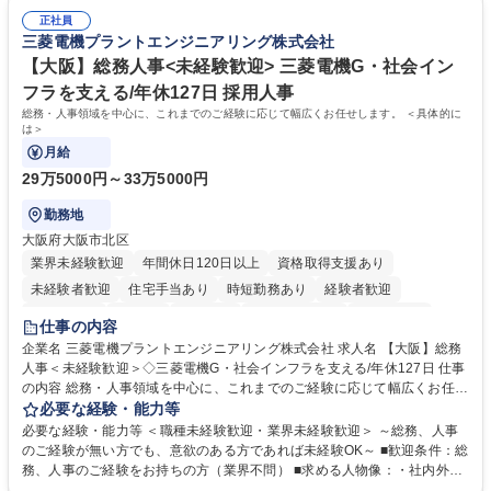
★メンバーがマンツーマンで丁寧に教えるため、ご経験が浅くても安心！
マネジメント職として活躍したい 【尚可】■人事、労務、採用、教育業務
幅広く経験を積みたい意欲がある方に最適な環境です。 募集職種 【総
正社員
のご経験 ■労務管理（給与計算・社会保険手続き・勤怠管理など）の経験
三菱電機プラントエンジニアリング株式会社
務・人事】未経験歓迎/日立グループ/組織運営を支えるゼネラリストを目
■衛生管理者の資格をお持ちの方 学歴・資格 学歴：大学院 大学 高専 短大
指す
専修学校 高校 語学力： 資格：
【大阪】総務人事<未経験歓迎> 三菱電機G・社会イン
フラを支える/年休127日 採用人事
総務・人事領域を中心に、これまでのご経験に応じて幅広くお任せします。 ＜具体的に
は＞
月給
29万5000円～33万5000円
勤務地
大阪府大阪市北区
業界未経験歓迎
年間休日120日以上
資格取得支援あり
未経験者歓迎
住宅手当あり
時短勤務あり
経験者歓迎
退職金あり
在宅OK
賞与あり
完全週休2日制
交通費支給
仕事の内容
駅近5分以内
土日祝休み
服装自由
寮・社宅あり
食事補助あり
企業名 三菱電機プラントエンジニアリング株式会社 求人名 【大阪】総務
人事＜未経験歓迎＞◇三菱電機G・社会インフラを支える/年休127日 仕事
の内容 総務・人事領域を中心に、これまでのご経験に応じて幅広くお任せ
します。 ＜具体的には＞ ・総務/人事労務（給与・社保・勤怠管理など）
必要な経験・能力等
・採用・教育研修 ・福利厚生運用 など ※基本的には事務所勤務ですが、
必要な経験・能力等 ＜職種未経験歓迎・業界未経験歓迎＞ ～総務、人事
採用や教育等の業務内容により、関西圏以外への日帰り・宿泊を伴う国内
のご経験が無い方でも、意欲のある方であれば未経験OK～ ■歓迎条件：総
出張もございます。 ※担当業務を持ちつつ、お互いに助け合いながら、総
務、人事のご経験をお持ちの方（業界不問） ■求める人物像：・社内外の
務部という組織として協力しながら進める体制です。 募集職種 【大阪】
関係各部門との調整を率先して行い、業務を円滑に遂行できる協調性やコ