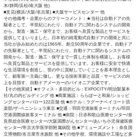
木/静岡/浜松/南大阪 他)

■支店(横浜/大阪/名古屋) ■大阪サービスセンター 他

その他備考・企業からのフリーコメント：★当社は自動ドアの先
駆者として、半世紀にわたり、自動ドアに関わるシステムの開発
から、製造・施工・保守まで、お客様へ良質な製品とサービスを
提供してまいりました。日本初の純電動式自動ドアの開発と共に
当社が歩み始めたのは1965年。創立50周年の企業です。自動ドア
の先駆者として、半世紀にわたり、自動ドアに関わるシステムの
開発から、製造・施工・保守まで一貫した体制を構築し、お客様
へ良質な製品とサービスを提供しています。お客様に安全で快適
な生活環境を創造し、世の中に貢献していくことを基本理念とし
て、顧客第一主義に徹し、更なる技術革新と品質・サービスの向
上を目指す、自動ドアメーカーのパイオニア企業です。

【その他実績】■オフィス・多目的ビル：EXPOCITY/明治製菓本
社/丸の内ビルディング 他 ■商業施設：ららぽーと和泉/ショッピ
ングセンターバロー122店舗 他 ■ホテル：ラグーナベイコート倶
楽部/ザ･ペニンシュラ東京 ■交通：羽田空港旅客ターミナル/羽田
空港国際線旅客ターミナル 他 ■病院：日赤和歌山医療センター/奈
良県総合医療センター/大阪国際がんセンター/あいち小児保健医療
センター/帝京大学医学部附属病院 他 ■アミューズメント：奈良国
立博物館/名古屋市水族館 他 ■その他学校、環境施設や工場など多