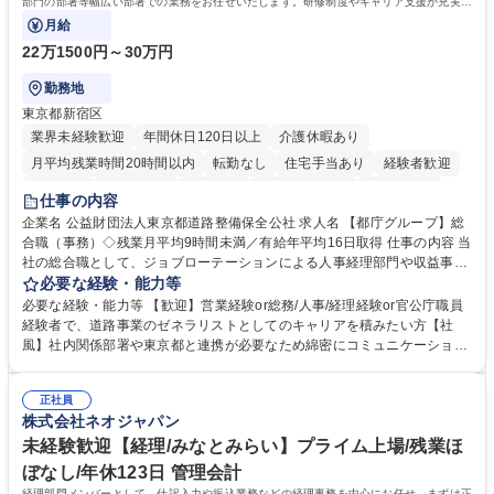
部門の部署等幅広い部署での業務をお任せいたします。研修制度やキャリア支援が充実し
ております！ ※下記業務詳細
月給
22万1500円～30万円
勤務地
東京都新宿区
業界未経験歓迎
年間休日120日以上
介護休暇あり
月平均残業時間20時間以内
転勤なし
住宅手当あり
経験者歓迎
研修あり
退職金あり
賞与あり
完全週休2日制
交通費支給
仕事の内容
駅近5分以内
資格取得手当あり
食事補助あり
企業名 公益財団法人東京都道路整備保全公社 求人名 【都庁グループ】総
合職（事務）◇残業月平均9時間未満／有給年平均16日取得 仕事の内容 当
社の総合職として、ジョブローテーションによる人事経理部門や収益事業
等のフロント部門の部署等幅広い部署での業務をお任せいたします。研修
必要な経験・能力等
制度やキャリア支援が充実しております！ ※下記業務詳細 【業務詳細】■
必要な経験・能力等 【歓迎】営業経験or総務/人事/経理経験or官公庁職員
管理部門：広報、人事、経理など当公社の運営に係る管理業務 ■収益部
経験者で、道路事業のゼネラリストとしてのキャリアを積みたい方【社
門：駐車場の新規開拓、管理運営、新宿駅西口広場の「イベントコーナ
風】社内関係部署や東京都と連携が必要なため綿密にコミュニケーション
ー」などの管理運営 ■道路部門：整備の急がれる骨格幹線道路や木造住宅
を図っています。 【業務の魅力】■幅広く携われる：総合職（事務）で
密集地域の特定整備路線の用地取得、道路に関する普及啓発事業、都内の
は、駐車場の管理運営や道路用地の取得、公益財団法人の中枢を担う管理
道路施設や道路工事現場の見学ツアー事業 ※入社後は上記いずれかの部門
正社員
部門など多岐に渡る業務を経験できます。 ■様々なプロジェクト：駐車場
株式会社ネオジャパン
へ配属。※業務内容変更の範囲：会社の定める業務 募集職種 【都庁グル
事業の他、新宿駅西口広場内に設置された照明を兼ねた広告「ブライトサ
ープ】総合職（事務）◇残業月平均9時間未満／有給年平均16日取得
イン」の管理運営を行うなど、事業収益を生み出す活動を積極的に行って
未経験歓迎【経理/みなとみらい】プライム上場/残業ほ
います。 学歴・資格 学歴：大学院 大学 高専 短大 専修学校 高校 語学力：
ぼなし/年休123日 管理会計
資格：
経理部門メンバーとして、仕訳入力や振込業務などの経理事務を中心にお任せ。まずは正