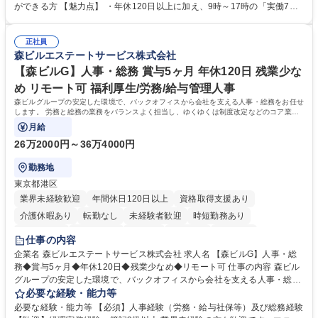
・年会費の徴収管理や入金データの照合確認 【問い合わせ対応】 ・会員
ができる方 【魅力点】 ・年休120日以上に加え、9時～17時の「実働7時
（医師）からの電話、FAX、ネット申請に伴う相談受付 ・複雑な案件のへ
間勤務」で残業も少なくワークライフバランスは抜群です。 【将来的な業
のエスカレーション・連携対応 募集職種 第二新卒歓迎！【正社員事務】
務（各種委員会運営）】 ・学会内における各種委員会のスケジュール調
年休120日/デスクワーク中心で残業少なめ
正社員
整、資料作成、当日の運営サポート 学歴・資格 学歴：大学院 大学 語学
森ビルエステートサービス株式会社
力： 資格：
【森ビルG】人事・総務 賞与5ヶ月 年休120日 残業少な
め リモート可 福利厚生/労務/給与管理人事
森ビルグループの安定した環境で、バックオフィスから会社を支える人事・総務をお任せ
します。 労務と総務の業務をバランスよく担当し、ゆくゆくは制度改定などのコア業務
にも挑戦できる、やりがいある環境です。
月給
26万2000円～36万4000円
勤務地
東京都港区
業界未経験歓迎
年間休日120日以上
資格取得支援あり
介護休暇あり
転勤なし
未経験者歓迎
時短勤務あり
経験者歓迎
退職金あり
在宅OK
賞与あり
育休あり
仕事の内容
完全週休2日制
交通費支給
長期歓迎
駅近5分以内
土日祝休み
企業名 森ビルエステートサービス株式会社 求人名 【森ビルG】人事・総
務◆賞与5ヶ月◆年休120日◆残業少なめ◆リモート可 仕事の内容 森ビル
グループの安定した環境で、バックオフィスから会社を支える人事・総務
をお任せします。 労務と総務の業務をバランスよく担当し、ゆくゆくは制
必要な経験・能力等
度改定などのコア業務にも挑戦できる、やりがいある環境です。 ■勤怠管
必要な経験・能力等 【必須】人事経験（労務・給与社保等）及び総務経験