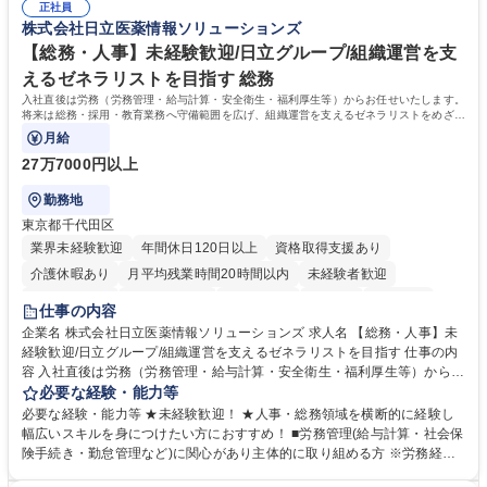
平均100件前後■メール・手紙：同上40件前後 募集職種 中野本社【お客様
正社員
すのでご安心ください。 【当社について】キリングループの広報機能を担
株式会社日立医薬情報ソリューションズ
相談室】お客様のお声をもとにより良い商品づくりへ貢献
う会社として、お客様との出会いを大切にし、磨き上げたホスピタリティ
を込めてコミュニケーションをとりながら広報関連業務を行っておりま
【総務・人事】未経験歓迎/日立グループ/組織運営を支
す。 学歴・資格 学歴：大学院 大学 高専 短大 専修学校 高校 語学力： 資
えるゼネラリストを目指す 総務
格：
入社直後は労務（労務管理・給与計算・安全衛生・福利厚生等）からお任せいたします。
将来は総務・採用・教育業務へ守備範囲を広げ、組織運営を支えるゼネラリストをめざせ
ます。
月給
27万7000円以上
勤務地
東京都千代田区
業界未経験歓迎
年間休日120日以上
資格取得支援あり
介護休暇あり
月平均残業時間20時間以内
未経験者歓迎
住宅手当あり
時短勤務あり
退職金あり
在宅OK
賞与あり
仕事の内容
育休あり
完全週休2日制
交通費支給
土日祝休み
寮・社宅あり
企業名 株式会社日立医薬情報ソリューションズ 求人名 【総務・人事】未
経験歓迎/日立グループ/組織運営を支えるゼネラリストを目指す 仕事の内
容 入社直後は労務（労務管理・給与計算・安全衛生・福利厚生等）からお
任せいたします。将来は総務・採用・教育業務へ守備範囲を広げ、組織運
必要な経験・能力等
営を支えるゼネラリストをめざせます。 ・初期業務：労働時間管理、給与
必要な経験・能力等 ★未経験歓迎！ ★人事・総務領域を横断的に経験し
計算、社会保険対応、福利厚生管理、安全衛生、健康経営推進等をお任せ
幅広いスキルを身につけたい方におすすめ！ ■労務管理(給与計算・社会保
します。ご経験に応じて、休職者管理など、幅広く経験を積んでいただき
険手続き・勤怠管理など)に関心があり主体的に取り組める方 ※労務経験
ます。 ・将来的な広がり：総務・採用・教育・税務対応・経営企画等。
者は早期にご活躍いただけます。 ■チームで仕事を推進できる方■将来は