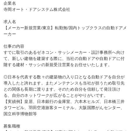
企業名

寺岡オート・ドアシステム株式会社

求人名

【メーカー新規営業/東京】転勤無/国内トップクラスの自動ドアメ
ーカー

仕事の内容

すでに取引のあるゼネコン・サッシメーカー・設計事務所へ向け
て、新しい建物を建築する際に、当社の自動ドアや自動ドアに付
随する建材・サッシの新規受注営業をお任せいたします。

◎日本を代表する数々の建築物の入り口となる自動ドアを自分が
導入したと誇れます。またメンテナンスも当社が担うため取引先
との関係も長期に渡ります。そのため自分を信頼して発注頂け
る、自分のネットワークが広がることがやりがいです。

【実績例】皇居、日本銀行の金庫室、六本木ヒルズ、日本橋三井
タワービル、羽田空港旅客ターミナル、大阪国際がんセンター、
国立科学博物館等

募集職種
