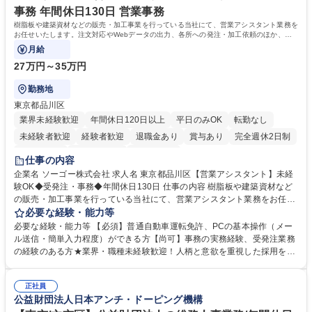
事務 年間休日130日 営業事務
樹脂板や建築資材などの販売・加工事業を行っている当社にて、営業アシスタント業務を
お任せいたします。注文対応やWebデータの出力、各所への発注・加工依頼のほか、電
話・メール対応等の事務業務を担当します。
月給
27万円～35万円
勤務地
東京都品川区
業界未経験歓迎
年間休日120日以上
平日のみOK
転勤なし
未経験者歓迎
経験者歓迎
退職金あり
賞与あり
完全週休2日制
交通費支給
駅近5分以内
土日祝休み
仕事の内容
企業名 ソーゴー株式会社 求人名 東京都品川区【営業アシスタント】未経
験OK◆受発注・事務◆年間休日130日 仕事の内容 樹脂板や建築資材など
の販売・加工事業を行っている当社にて、営業アシスタント業務をお任せ
いたします。注文対応やWebデータの出力、各所への発注・加工依頼のほ
必要な経験・能力等
か、電話・メール対応等の事務業務を担当します。 ■受注・発注業務：FA
必要な経験・能力等 【必須】普通自動車運転免許、PCの基本操作（メー
Xによる注文対応、Web発注データのプリントアウト、各仕入先・協力会
ル送信・簡単入力程度）ができる方【尚可】事務の実務経験、受発注業務
社への発注および加工依頼等 ■納品書・請求書の作成および発送手配 ■商
の経験のある方★業界・職種未経験歓迎！人柄と意欲を重視した採用を行
品手配・在庫確認・納期調整 ■電話・メールでの問い合わせ対応および付
っています。 【要件】未経験歓迎！未経験からスタートして長く勤務する
随する事務全般 ※高度なPCスキルは不要です。【業務内容の変更範囲】
社員が多数在籍しています。 【求める人物像】納期優先の業界のため状況
当社の指定する業務 募集職種 東京都品川区【営業アシスタント】未経験O
正社員
変化に臨機応変かつ柔軟に対応できる方、約束を守り正確に作業を進めら
公益財団法人日本アンチ・ドーピング機構
K◆受発注・事務◆年間休日130日
れる方を求めています。高度なPCスキルや関数知識は一切不要です。丁