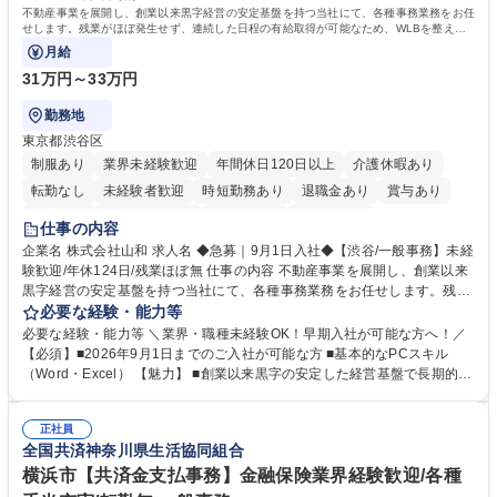
簿記検定1級 日商簿記検定2級
不動産事業を展開し、創業以来黒字経営の安定基盤を持つ当社にて、各種事務業務をお任
せします。残業がほぼ発生せず、連続した日程の有給取得が可能なため、WLBを整えた
い方にお勧めの環境です！
月給
31万円～33万円
勤務地
東京都渋谷区
制服あり
業界未経験歓迎
年間休日120日以上
介護休暇あり
転勤なし
未経験者歓迎
時短勤務あり
退職金あり
賞与あり
育休あり
完全週休2日制
交通費支給
土日祝休み
仕事の内容
企業名 株式会社山和 求人名 ◆急募｜9月1日入社◆【渋谷/一般事務】未経
験歓迎/年休124日/残業ほぼ無 仕事の内容 不動産事業を展開し、創業以来
黒字経営の安定基盤を持つ当社にて、各種事務業務をお任せします。残業
がほぼ発生せず、連続した日程の有給取得が可能なため、WLBを整えたい
必要な経験・能力等
方にお勧めの環境です！ 入社後はOJTを通じて丁寧に研修を行いますの
必要な経験・能力等 ＼業界・職種未経験OK！早期入社が可能な方へ！／
で、事務未経験の方でも安心して臨むことができます。 【業務詳細】■電
【必須】■2026年9月1日までのご入社が可能な方 ■基本的なPCスキル
話・来客対応 ■物件の鍵や社内の備品管理 ■データ入力や書類作成 ■契約
（Word・Excel） 【魅力】 ■創業以来黒字の安定した経営基盤で長期的に
書などのファイリング ■郵送物の仕訳・発送 など 募集職種 ◆急募｜9月1
安心して働ける環境 ■残業ほぼなしで働きやすさ抜群、プライベートとの
日入社◆【渋谷/一般事務】未経験歓迎/年休124日/残業ほぼ無
両立が可能 ■有給取得を積極的に推奨、年間10日程度の取得実績 ■1ヶ月
正社員
のOJTで業務を習得可能、未経験でもしっかりサポート 学歴・資格 学
全国共済神奈川県生活協同組合
歴：大学院 大学 高専 短大 語学力： 資格：
横浜市【共済金支払事務】金融保険業界経験歓迎/各種