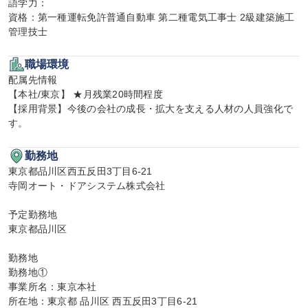
語学力：

資格：第一種運転免許普通自動車 第二種電気工事士 2級建築施工
管理技士
職場環境
配属先情報

【本社/東京】 ★月残業20時間程度

【採用背景】今後の会社の成長・拡大を支える人材の人員強化で
す。
勤務地
東京都品川区西五反田3丁目6-21

寺岡オート・ドアシステム株式会社

予定勤務地

東京都品川区

勤務地

勤務地①

事業所名：東京本社

所在地：東京都 品川区 西五反田3丁目6-21
