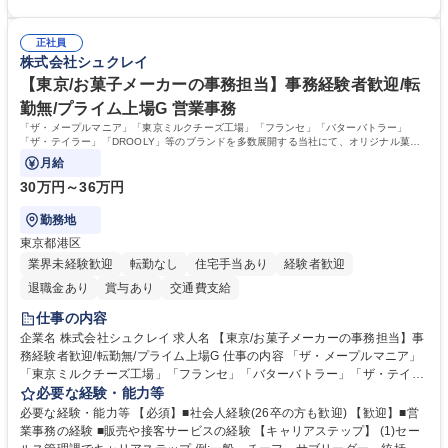
提案、備品選定 ■請求書発行・管理等の経理サポート、社会保険関連の書
方 【求める人物像】 ■自ら課題を見つけ改善提案ができる主体性のある方
類手続き ■税理士業務の補助（書類作成・データ入力支援） ■ITツールや
■周囲と円滑に連携し、柔軟な対応ができる方。 【女性歓迎！】※ポジテ
社内新システムの導入検討・比較検証 募集職種 【新橋/総務】女性歓迎※
正社員
ィブアクション 学歴・資格 学歴：大学院 大学 高専 短大 専修学校 高校 語
株式会社シュクレイ
ポジティブアクション／年休126日／土日祝休
学力： 資格：
【東京/お菓子メーカーの事務担当】事務経験者歓迎/転
勤無/プライム上場G 営業事務
「ザ・メープルマニア」「東京ミルクチーズ工場」「フランセ」「バターバトラー」
「ザ・テイラー」「DROOLY」等のブランドを多数展開する当社にて、オリジナル菓子
ブランド商品の事務業務をお任せいたします。
月給
30万円～36万円
勤務地
東京都港区
業界未経験歓迎
転勤なし
住宅手当あり
経験者歓迎
退職金あり
賞与あり
交通費支給
仕事の内容
企業名 株式会社シュクレイ 求人名 【東京/お菓子メーカーの事務担当】事
務経験者歓迎/転勤無/プライム上場G 仕事の内容 「ザ・メープルマニア」
「東京ミルクチーズ工場」「フランセ」「バターバトラー」「ザ・テイラ
ー」「DROOLY」等のブランドを多数展開する当社にて、オリジナル菓子
必要な経験・能力等
ブランド商品の事務業務をお任せいたします。 【具体的な業務内容】 ■店
必要な経験・能力等 【必須】■社会人経験(26卒の方も歓迎) 【歓迎】■営
舗からの発注受付/PC入力業務 ■受電対応(社内/社外) ■商品のマスター登
業事務の経験 ■販売や接客サービスの経験 【キャリアステップ】 (1)セー
録 ■日々の売上抽出・報告 ■提携企業への書類送付業務 ■契約書管理業務