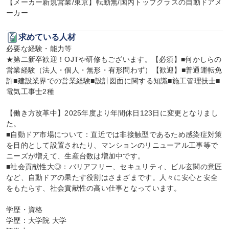
【メーカー新規営業/東京】転勤無/国内トップクラスの自動ドアメ
ーカー
求めている人材
必要な経験・能力等

★第二新卒歓迎！OJTや研修もございます。【必須】■何かしらの
営業経験（法人・個人・無形・有形問わず）【歓迎】■普通運転免
許■建設業界での営業経験■設計図面に関する知識■施工管理技士■
電気工事士2種

【働き方改革中】2025年度より年間休日123日に変更となりまし
た。

■自動ドア市場について：直近では非接触型であるため感染症対策
を目的として設置されたり、マンションのリニューアル工事等で
ニーズが増えて、生産台数は増加中です。

■社会貢献性大◎：バリアフリー、セキュリティ、ビル玄関の意匠
など、自動ドアの果たす役割はさまざまです。人々に安心と安全
をもたらす、社会貢献性の高い仕事となっています。

学歴・資格

学歴：大学院 大学
