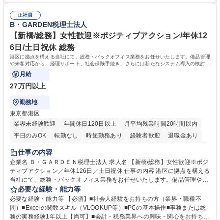
総務人事＜未経験歓迎＞◇三菱電機G・社会インフラを支える/年休127日
ミュニケーション能力を持っている方 ・人事総務領域に興味がありゼネラ
正社員
リスト志向をお持ちの方 学歴・資格 学歴：大学院 大学 語学力： 資格：
B・GARDEN税理士法人
【新橋/総務】女性歓迎※ポジティブアクション/年休12
6日/土日祝休 総務
港区に拠点を構える当社にて、総務・バックオフィス業務をお任せいたします。備品管理
や来客対応から、経理サポート、社会保険手続き、さらには新たなシステム導入の検討ま
で、幅広く組織を支える役割です。
月給
27万円以上
勤務地
東京都港区
業界未経験歓迎
年間休日120日以上
月平均残業時間20時間以内
平日のみOK
転勤なし
時短勤務あり
経験者歓迎
退職金あり
賞与あり
完全週休2日制
交通費支給
駅近5分以内
土日祝休み
仕事の内容
服装自由
企業名 Ｂ・ＧＡＲＤＥＮ税理士法人 求人名 【新橋/総務】女性歓迎※ポジ
ティブアクション／年休126日／土日祝休 仕事の内容 港区に拠点を構える
当社にて、総務・バックオフィス業務をお任せいたします。備品管理や来
客対応から、経理サポート、社会保険手続き、さらには新たなシステム導
必要な経験・能力等
入の検討まで、幅広く組織を支える役割です。 ■備品発注・在庫管理、郵
必要な経験・能力等 【必須】■社会人経験をお持ちの方（業界・職種不
送物対応、電話・来客対応 ■金融機関への外出業務（入出金管理補助）、
問）■Excelの関数スキル（VLOOKUP等）■PCの基本操作■事務または総
福利厚生・社内イベントの運営管理 ■社内ルールの整備、職場環境の改善
務の実務経験1年以上【尚可】■会計・税務業界への興味・関心をお持ちの