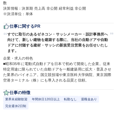
数

決算情報：決算期 売上高 非公開 経常利益 非公開

※決済単位：単体
仕事に関するPR
すでに取引のあるゼネコン・サッシメーカー・設計事務所へ
向けて、新しい建物を建築する際に、当社の自動ドアや自動
ドアに付随する建材・サッシの新規受注営業をお任せいたし
ます。
企業・求人の特色

■昭和35年に電動式自動ドアを日本で初めて開発した企業。従来
特定用途に限られていた自動ドアを一般建築用に拡大・普及させ
た業界のパイオニア。国立競技場や東京医科大学病院、東京国際
空港ターミナル（株）にも導入される品質と信頼。
仕事の特徴
業界未経験歓迎
年間休日120日以上
転勤なし
退職金あり
完全週休2日制