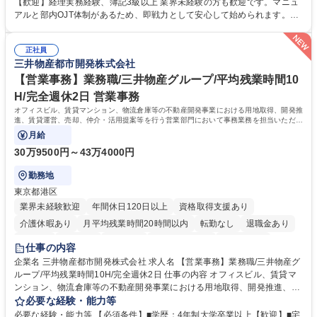
理、給与計算、社会保険手続き、年末調整等の労務管理全般 ■入退社手続
【歓迎】経理実務経験、簿記3級以上 業界未経験の方も歓迎です。マニュ
き、社内規定の改定や人事制度改定などのコア業務 ■社内イベントの企画
アルと部内OJT体制があるため、即戦力として安心して始められます。
運営やその他総務業務全般 ※労務と総務を1：1の割合でお任せ。 入社後
【魅力・やりがい】森ビルGの安定基盤で労務から総務まで幅広く携われ
は部内のOJTを中心に、あなたの経験に合わせて不足している部分はいつ
ます。定型業務に留まらず、社内規定や人事制度の改定など会社のコア業
でも質問・相談できる環境が整っているため、安心して成長できます。 募
正社員
務に挑戦できるため、自身の成長と組織への貢献度をダイレクトに実感で
三井物産都市開発株式会社
集職種 【森ビルG】人事・総務◆賞与5ヶ月◆年休120日◆残業少なめ◆
きます。 残業少なめ、週1日リモート可など、ワークライフバランスを保
リモート可
ち長期活躍できる環境です。 「これまでの幅広い経験を活かし、長期的な
【営業事務】業務職/三井物産グループ/平均残業時間10
キャリアを築きたい」という前向きな意欲と挑戦を全力で応援します。 学
H/完全週休2日 営業事務
歴・資格 学歴：大学院 大学 高専 短大 専修学校 高校 語学力： 資格：日商
オフィスビル、賃貸マンション、物流倉庫等の不動産開発事業における用地取得、開発推
簿記検定1級 日商簿記検定2級 日商簿記検定3級
進、賃貸運営、売却、仲介・活用提案等を行う営業部門において事務業務を担当いただき
ます。
月給
30万9500円～43万4000円
勤務地
東京都港区
業界未経験歓迎
年間休日120日以上
資格取得支援あり
介護休暇あり
月平均残業時間20時間以内
転勤なし
退職金あり
在宅OK
賞与あり
育休あり
完全週休2日制
交通費支給
仕事の内容
駅近5分以内
土日祝休み
寮・社宅あり
企業名 三井物産都市開発株式会社 求人名 【営業事務】業務職/三井物産グ
ループ/平均残業時間10H/完全週休2日 仕事の内容 オフィスビル、賃貸マ
ンション、物流倉庫等の不動産開発事業における用地取得、開発推進、賃
貸運営、売却、仲介・活用提案等を行う営業部門において事務業務を担当
必要な経験・能力等
いただきます。 【詳細】・契約書管理、契約書製本、捺印対応、ファイリ
必要な経験・能力等 【必須条件】■学歴：4年制大学卒業以上【歓迎】■宅