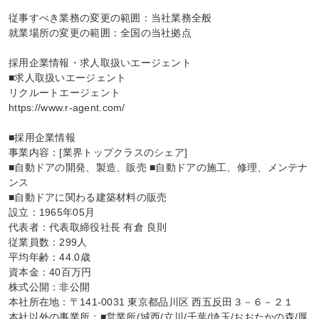
従事すべき業務の変更の範囲：当社業務全般

就業場所の変更の範囲：全国の当社拠点

採用企業情報・求人取扱いエージェント

■求人取扱いエージェント

リクルートエージェント

https://www.r-agent.com/

■採用企業情報

事業内容：[業界トップクラスのシェア]

■自動ドアの開発、製造、販売 ■自動ドアの施工、修理、メンテナ
ンス

■自動ドアに関わる建築材料の販売

設立：1965年05月

代表者：代表取締役社長 有倉 良則

従業員数：299人

平均年齢：44.0歳

資本金：40百万円

株式公開：非公開

本社所在地：〒141-0031 東京都品川区 西五反田３－６－２１

本社以外の事業所：■営業所(城西/立川/千葉/埼玉/おおたかの森/厚