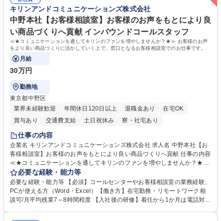
務人事】経験者歓迎！/阪急阪神HDグループ/年休124日
囲のメンバーと協調しつつ主体性を持って能動的に業務を推進できる方 学
キリンアンドコミュニケーションズ株式会社
歴・資格 学歴：大学院 大学 高専 短大 専修学校 高校 語学力： 資格：
中野本社【お客様相談室】お客様のお声をもとにより良
い商品づくりへ貢献 インバウンドコールスタッフ
≪★コミュニケーションを通してキリンのファンを増やしませんか？★≫ お客様のお声
をより良い商品づくりに活かしていく上で、窓口となるお客様相談室でのお仕事です。
月給
30万円
勤務地
東京都中野区
業界未経験歓迎
年間休日120日以上
退職金あり
在宅OK
賞与あり
交通費支給
土日祝休み
寮・社宅あり
仕事の内容
企業名 キリンアンドコミュニケーションズ株式会社 求人名 中野本社【お
客様相談室】お客様のお声をもとにより良い商品づくりへ貢献 仕事の内容
≪★コミュニケーションを通してキリンのファンを増やしませんか？★≫
お客様のお声をより良い商品づくりに活かしていく上で、窓口となるお客
必要な経験・能力等
様相談室でのお仕事です。 日々お客様からいただくキリングループへのご
必要な経験・能力等 【必須】コールセンターやお客様相談室の業務経験、
意見を、企業活動に活かしています。お客様からの声に迅速かつ誠意をも
PCが使える方（Word・Excel）【働き方】在宅勤務・リモートワーク相
って対応、情報提供するとともにグループ内活動に反映しています。 【具
談可/月平均残業7～8時間程度 【入社後の研修】着任から1か月は電話対応
体的には】電話応対、メール、お手紙対応、ご指摘品調査報告書作成、有
のOJTを中心に実施し、電話対応に慣れた段階でメール・手紙のOJTを実
人チャットボット対応など。 【1日の対応件数】■電話：月間一人当たり
施する予定です。独り立ち以降もしっかりフォローする体制を整えていま