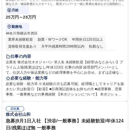
確な入力・確認業務からスタートし、既存メンバーと一緒に業務を進めながら段階的に経
理知識を身につけていただきます。
月給
25万円～28万円
勤務地
神奈川県横浜市西区
業界未経験歓迎
副業・WワークOK
年間休日120日以上
資格取得支援あり
月平均残業時間20時間以内
転勤なし
未経験者歓迎
時短勤務あり
退職金あり
在宅OK
賞与あり
仕事の内容
完全週休2日制
交通費支給
駅近5分以内
土日祝休み
服装自由
企業名 株式会社ネオジャパン 求人名 未経験歓迎【経理/みなとみらい】プ
ライム上場/残業ほぼなし/年休123日 仕事の内容 経理部門メンバーとし
寮・社宅あり
て、仕訳入力や振込業務などの経理事務を中心にお任せ。まずは正確な入
力・確認業務からスタートし、既存メンバーと一緒に業務を進めながら段
必要な経験・能力等
階的に経理知識を身につけていただきます。 【具体的には】 ■社内稟議に
必要な経験・能力等 ※未経験の方も応募可能。経理職としてキャリアを築
基づく仕訳入力 ■月末の振込業務 ■明細作成 ■伝票処理、記帳業務 ■既存
きたい方は歓迎◎ 【歓迎】■日商簿記資格をお持ちの方 ■経理事務、営業
メンバーの業務サポート 【将来的には】 ■月次決算補助 ■四半期・年次決
事務、一般事務などの事務経験 【本ポジションについて】 本ポジション
算補助 ■有価証券報告書など開示資料作成補助 ■海外子会社を含む連結決
の魅力は、プライム上場企業の経理部門で、未経験から経理キャリアをス
算補助 ※3～5年程度を目安に、徐々に決算業務へ業務範囲を広げていく
タートできる点です。まずは仕訳入力や振込業務など基礎的な業務から担
想定です。 募集職種 未経験歓迎【経理/みなとみらい】プライム上場/残業
正社員
当し、3～5年をかけて月次決算・四半期決算・開示資料作成補助などへス
株式会社山和
ほぼなし/年休123日
テップアップできます。また、残業は通常月ほぼなく、決算月でも10時間
未満のため、無理なく経理として専門性を身につけられる環境です。 学
急募|9月1日入社 【渋谷/一般事務】未経験歓迎/年休124
歴・資格 学歴：大学院 大学 高専 短大 専修学校 高校 語学力： 資格：日商
日/残業ほぼ無 一般事務