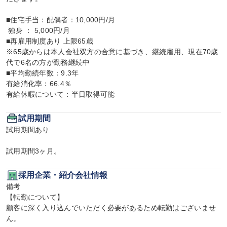
■住宅手当：配偶者：10,000円/月

 独身 ： 5,000円/月

■再雇用制度あり 上限65歳

※65歳からは本人会社双方の合意に基づき、継続雇用、現在70歳
代で6名の方が勤務継続中

■平均勤続年数：9.3年

有給消化率：66.4％

有給休暇について：半日取得可能
試用期間
試用期間あり

試用期間3ヶ月。
採用企業・紹介会社情報
備考

【転勤について】

顧客に深く入り込んでいただく必要があるため転勤はございませ
ん。
