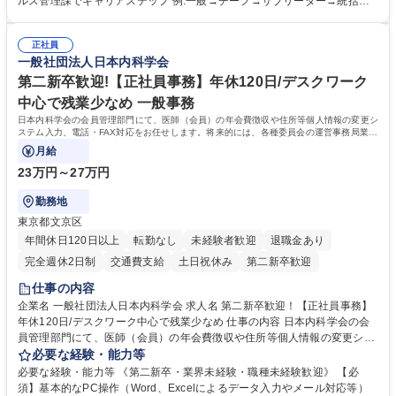
ルス管理課でキャリアステップ 例:一般→チーフ→サブリーダー→統括リ
■ホームページへの問い合わせ対応 など 募集職種 【東京/お菓子メーカー
ーダー→マネージャー (2)他ポジションへのキャリアも可能 ※過去、未経
の事務担当】事務経験者歓迎/転勤無/プライム上場G
験で経営管理部内で経理へ異動した方もいらっしゃいます。年3回の面談
正社員
や個別面談を通してご自身のキャリアと向き合っていただき、会社として
一般社団法人日本内科学会
もバックアップしていきます。 学歴・資格 学歴：大学院 大学 高専 短大
専修学校 高校 語学力： 資格：
第二新卒歓迎!【正社員事務】年休120日/デスクワーク
中心で残業少なめ 一般事務
日本内科学会の会員管理部門にて、医師（会員）の年会費徴収や住所等個人情報の変更シ
ステム入力、電話・FAX対応をお任せします。将来的には、各種委員会の運営事務局業務
などにも幅広く携わっていただきます。
月給
23万円～27万円
勤務地
東京都文京区
年間休日120日以上
転勤なし
未経験者歓迎
退職金あり
完全週休2日制
交通費支給
土日祝休み
第二新卒歓迎
仕事の内容
企業名 一般社団法人日本内科学会 求人名 第二新卒歓迎！【正社員事務】
年休120日/デスクワーク中心で残業少なめ 仕事の内容 日本内科学会の会
員管理部門にて、医師（会員）の年会費徴収や住所等個人情報の変更シス
テム入力、電話・FAX対応をお任せします。将来的には、各種委員会の運
必要な経験・能力等
営事務局業務などにも幅広く携わっていただきます。 【会員管理・データ
必要な経験・能力等 《第二新卒・業界未経験・職種未経験歓迎》 【必
入力業務】 ・医師（会員）の住所変更、個人情報のシステム登録・更新
須】基本的なPC操作（Word、Excelによるデータ入力やメール対応等）