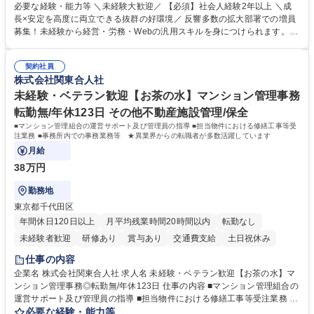
寧な実務対応で現場を支え、専門スキルを構築できます。 当社の開業医支
必要な経験・能力等 ＼未経験大歓迎／ 【必須】社会人経験2年以上 ＼成
援のコンサルタントと連携し、開業後クリニックのバックオフィス全般を
長×安定を高度に両立できる抜群の好環境／ 反響多数の拡大部署での増員
担当します。 ＼具体的には／ ■スタッフのシフト作成、日々の経費処理 ■
募集！未経験から経営・労務・Webの汎用スキルを身につけられます。初
求人原稿の作成や労務サポート、Webサイトの更新管理等 社内でしっか
年度想定年収400万円以上スタートで確実なステップアップが可能！年間
り業務設計を行い手厚いOJTもあるため未経験から安心してスタート可能
休日123日（完全土日祝休）、残業月平均10時間、フレックス制と働きや
です。基本は社内勤務でクリニック訪問はほとんどありません。 募集職種
契約社員
すさも抜群。転勤なしの新大阪本社勤務で、安定した事業基盤のもと腰を
株式会社関東合人社
[新大阪/院長代行事務(人事労務サポート等)]未経験/年休123日/フレックス
据えて長期的キャリアを構築できます。 学歴・資格 学歴：大学院 大学 語
制
学力： 資格：
未経験・ベテラン歓迎【お茶の水】マンション管理事務
転勤無/年休123日 その他不動産施設管理/保全
■マンション管理組合の運営サポート及び管理員の指導 ■担当物件における修繕工事等受
注業務 ■事務所内での事務業務等 ★異業界からの転職者が多数活躍しています
月給
38万円
勤務地
東京都千代田区
年間休日120日以上
月平均残業時間20時間以内
転勤なし
未経験者歓迎
研修あり
賞与あり
交通費支給
土日祝休み
仕事の内容
企業名 株式会社関東合人社 求人名 未経験・ベテラン歓迎【お茶の水】マ
ンション管理事務◎転勤無/年休123日 仕事の内容 ■マンション管理組合の
運営サポート及び管理員の指導 ■担当物件における修繕工事等受注業務 ■
事務所内での事務業務等 ★異業界からの転職者が多数活躍しています
必要な経験・能力等