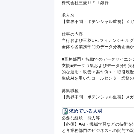
株式会社三菱ＵＦＪ銀行

求人名

【業界不問・ポテンシャル重視】メガ
仕事の内容

当行および三菱UFJフィナンシャル
全体や各業務部門のデータ分析企画か
■業務部門と協働でのデータサイエン
支援■データ収集およびデータ分析実
的な運用・改善＜案件例＞・取引履
生成AIを用いたコールセンター業務
募集職種

【業界不問・ポテンシャル重視】メ
求めている人材
必要な経験・能力等

【必須】■AI・機械学習などの技術を
と各業務部門のビジネスへの関与の双