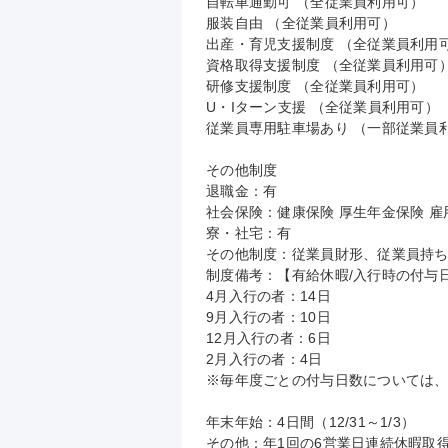
自転車通勤可 （全従業員利用可）

服装自由 （全従業員利用可）

出産・育児支援制度 （全従業員利用可
資格取得支援制度 （全従業員利用可）
研修支援制度 （全従業員利用可）

U・Iターン支援 （全従業員利用可）

従業員専用駐車場あり （一部従業員利
その他制度

退職金：有

社会保険：健康保険 厚生年金保険 雇用
寮・社宅：有

その他制度：従業員財形、従業員持ち
制度備考：【有給休暇/入行時の付与日
4月入行の者：14日

9月入行の者：10日

12月入行の者：6日

2月入行の者：4日

※毎年度ごとの付与日数については、
年末年始：4日間（12/31～1/3）

その他：年1回の6営業日連続休暇取得