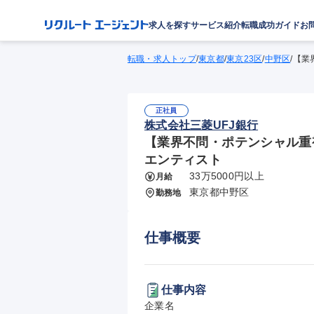
求人を探す
サービス紹介
転職成功ガイド
お
転職・求人トップ
/
東京都
/
東京23区
/
中野区
/
【業
正社員
株式会社三菱UFJ銀行
【業界不問・ポテンシャル重
エンティスト
33万5000円以上
月給
東京都中野区
勤務地
仕事概要
仕事内容
企業名
