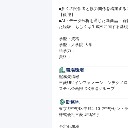
■多くの関係者と協力関係を構築する
【歓迎】

■AI・データ分析を通じた新商品・
た経験、もしくは生成AIに関する基礎知
学歴・資格

学歴：大学院 大学

語学力：

資格：
職場環境
配属先情報

三菱UFJインフォメーションテクノロ
ステム企画部 DX推進グループ
勤務地
東京都中野区中野4-10-2中野セント
株式会社三菱UFJ銀行

予定勤務地
