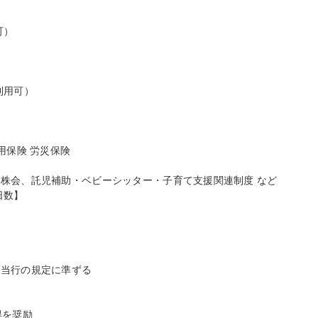
）



用可）

保険 労災保険

株会、託児補助・ベビーシッター・子育て支援関連制度 など

数】

当行の規定に準ずる

を奨励
