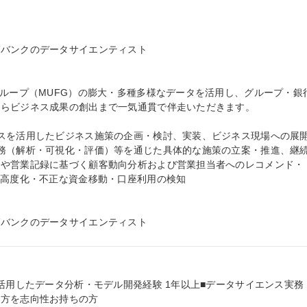
バンクのデータサイエンティスト

グループ（MUFG）の膨大・多種多様なデータを活用し、グループ・銀
らビジネス成果の創出まで一気通貫で伴走いただきます。

スを活用したビジネス施策の企画・検討、実装、ビジネス現場への展
務（解析・可視化・評価）等を通じた具体的な施策の立案・推進、継
歴や営業記録に基づく顧客動向分析および営業担当者へのレコメンド・
の高度化・不正な資金移動・口座利用の検知

ガバンクのデータサイエンティスト
活用したデータ分析・モデル開発経験 1年以上■データサイエンス実務
方を志向性お持ちの方
