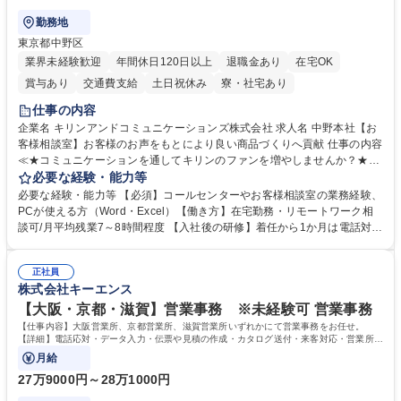
勤務地
東京都中野区
業界未経験歓迎
年間休日120日以上
退職金あり
在宅OK
賞与あり
交通費支給
土日祝休み
寮・社宅あり
仕事の内容
企業名 キリンアンドコミュニケーションズ株式会社 求人名 中野本社【お
客様相談室】お客様のお声をもとにより良い商品づくりへ貢献 仕事の内容
≪★コミュニケーションを通してキリンのファンを増やしませんか？★≫
お客様のお声をより良い商品づくりに活かしていく上で、窓口となるお客
必要な経験・能力等
様相談室でのお仕事です。 日々お客様からいただくキリングループへのご
必要な経験・能力等 【必須】コールセンターやお客様相談室の業務経験、
意見を、企業活動に活かしています。お客様からの声に迅速かつ誠意をも
PCが使える方（Word・Excel）【働き方】在宅勤務・リモートワーク相
って対応、情報提供するとともにグループ内活動に反映しています。 【具
談可/月平均残業7～8時間程度 【入社後の研修】着任から1か月は電話対応
体的には】電話応対、メール、お手紙対応、ご指摘品調査報告書作成、有
のOJTを中心に実施し、電話対応に慣れた段階でメール・手紙のOJTを実
人チャットボット対応など。 【1日の対応件数】■電話：月間一人当たり
施する予定です。独り立ち以降もしっかりフォローする体制を整えていま
平均100件前後■メール・手紙：同上40件前後 募集職種 中野本社【お客様
正社員
すのでご安心ください。 【当社について】キリングループの広報機能を担
株式会社キーエンス
相談室】お客様のお声をもとにより良い商品づくりへ貢献
う会社として、お客様との出会いを大切にし、磨き上げたホスピタリティ
を込めてコミュニケーションをとりながら広報関連業務を行っておりま
【大阪・京都・滋賀】営業事務 ※未経験可 営業事務
す。 学歴・資格 学歴：大学院 大学 高専 短大 専修学校 高校 語学力： 資
【仕事内容】大阪営業所、京都営業所、滋賀営業所いずれかにて営業事務をお任せ。
格：
【詳細】電話応対・データ入力・伝票や見積の作成・カタログ送付・来客対応・営業所内
で発生する事務業務や業務改善をお任せ。
月給
27万9000円～28万1000円