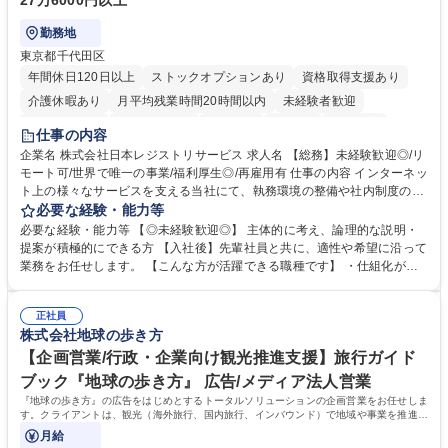
27万6000円以上
勤務地
東京都千代田区
年間休日120日以上
ストックオプションあり
資格取得支援あり
介護休暇あり
月平均残業時間20時間以内
未経験者歓迎
住宅手当あり
時短勤務あり
研修あり
在宅OK
賞与あり
仕事の内容
完全週休2日制
交通費支給
駅近5分以内
土日祝休み
服装自由
企業名 株式会社日本レジストリサービス 求人名 【総務】未経験歓迎◎/リ
モート可/世界で唯一の事業/福利厚生◎/再雇用有 仕事の内容 インターネッ
ト上の様々なサービスを支える当社にて、執務環境の整備や社内制度の検
討、イベント運営などの幅広い業務を担当し、間接的に会社の生産性向上
必要な経験・能力等
や成長に貢献している部署です。 会社の全メンバーが安心して長く成果を
必要な経験・能力等 【◎未経験歓迎◎】 主体的に考え、論理的な説明・
発揮できる環境を整えるために、毎日のメンテナンスや維持管理に加え、
提案が積極的にできる方 【入社後】先輩社員と共に、適性や希望に沿って
新たな施策検討を積極的に行っていただき、会社全体を巻き込み課題解決
業務をお任せします。 【こんな方が活躍できる職種です】 ・仕組化が好
を推進。 ・オフィス運営：執務環境の整備・物品管理・社内規定整備/改
き/得意・協働の姿勢を持っている・優先順位付け、マルチタスクが得意・
善・イベント企画/運営・非常時の対応 など、本人の希望や適性によって
様々な立場で物事を考えられる・定型業務だけでなく突発的な出来事にも
幅広い業務の体得が可能で、多様なキャリアパスを描くことも可能です。
正社員
対処できる・新しいことに興味関心がある 【魅力】■自己啓発支援：資格
株式会社地球の歩き方
募集職種 【総務】未経験歓迎◎/リモート可/世界で唯一の事業/福利厚生◎/
取得や通信教育など費用の80%（年間25万円まで）を補助 ■住宅手当：家
再雇用有
賃の50%（月額7万円まで）を補助 学歴・資格 学歴：大学院 大学 語学
【企画営業/行政・企業向け観光推進支援】旅行ガイド
力： 資格：
ブック『地球の歩き方』 広告/メディア法人営業
『地球の歩き方』の広告をはじめとするトータルソリューションの企画営業をお任せしま
す。クライアントは、観光（海外旅行、国内旅行、インバウンド）で地域や事業を推進し
たい国内外の行政や企業です。
月給