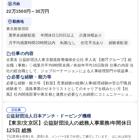
ております！ ※下記業務詳細
月給
22万1500円～30万円
勤務地
東京都新宿区
業界未経験歓迎
年間休日120日以上
介護休暇あり
月平均残業時間20時間以内
転勤なし
住宅手当あり
経験者歓迎
研修あり
退職金あり
賞与あり
完全週休2日制
交通費支給
仕事の内容
駅近5分以内
資格取得手当あり
食事補助あり
企業名 公益財団法人東京都道路整備保全公社 求人名 【都庁グループ】総
合職（事務）◇残業月平均9時間未満／有給年平均16日取得 仕事の内容 当
社の総合職として、ジョブローテーションによる人事経理部門や収益事業
等のフロント部門の部署等幅広い部署での業務をお任せいたします。研修
必要な経験・能力等
制度やキャリア支援が充実しております！ ※下記業務詳細 【業務詳細】■
必要な経験・能力等 【歓迎】営業経験or総務/人事/経理経験or官公庁職員
管理部門：広報、人事、経理など当公社の運営に係る管理業務 ■収益部
経験者で、道路事業のゼネラリストとしてのキャリアを積みたい方【社
門：駐車場の新規開拓、管理運営、新宿駅西口広場の「イベントコーナ
風】社内関係部署や東京都と連携が必要なため綿密にコミュニケーション
ー」などの管理運営 ■道路部門：整備の急がれる骨格幹線道路や木造住宅
を図っています。 【業務の魅力】■幅広く携われる：総合職（事務）で
密集地域の特定整備路線の用地取得、道路に関する普及啓発事業、都内の
は、駐車場の管理運営や道路用地の取得、公益財団法人の中枢を担う管理
道路施設や道路工事現場の見学ツアー事業 ※入社後は上記いずれかの部門
正社員
部門など多岐に渡る業務を経験できます。 ■様々なプロジェクト：駐車場
公益財団法人日本アンチ・ドーピング機構
へ配属。※業務内容変更の範囲：会社の定める業務 募集職種 【都庁グル
事業の他、新宿駅西口広場内に設置された照明を兼ねた広告「ブライトサ
ープ】総合職（事務）◇残業月平均9時間未満／有給年平均16日取得
イン」の管理運営を行うなど、事業収益を生み出す活動を積極的に行って
【東京/文京区】公益財団法人の総務人事業務/年間休日
います。 学歴・資格 学歴：大学院 大学 高専 短大 専修学校 高校 語学力：
125日 総務
資格：
下記業務を部長1名、課長1名、メンバー2名で分担して遂行しています。 はじめは担当