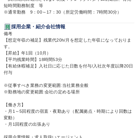
短時間勤務制度　等 

※通常勤務　9：00～17：30（所定労働時間：7時間30分）
採用企業・紹介会社情報
備考

【想定年収の補足】残業代20h/月を想定した年収になっておりま
す。

【昇給】年1回（10月）

【平均残業時間】18時間53分

【有給休暇補足】入社日に応じた日数を付与/入社次年度以降20日
付与

※従事すべき業務の変更範囲:当社業務全般

※勤務地の変更範囲:会社の定める場所

【働き方】

・月1～5回程度の宿直・夜勤あり（配属拠点・時期により回数は
変動）

・月1回程度の出張あり

採用企業情報・求人取扱いエージェント
