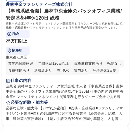
く高い志を併せもった人材を求めています。ポテンシャル採用（第2新
農林中金ファシリティーズ株式会社
件備考欄に記載 募集職種 【総合職/ポテンシャル採用(第2新卒)】投融資一
卒）では、金融業界での経験や知識を問いません。新たな時代を見据え
体型のソリューション提案
て、複雑化する社会課題の解決に向けて先鞭をつける役割を担いたい、と
【事務系総合職】農林中央金庫のバックオフィス業務/
いう気概をお持ちの方を心待ちにしています。 学歴・資格 学歴：大学院
安定基盤/年休120日 総務
大学 語学力： 資格：
農林中央金庫のファシリティマネジメント関連業務を行うグループ会社である当社にて、
総務・庶務業務やファシリティマネジメントを行う事務系総合職を募集いたします。
月給
25万円以上
勤務地
東京都江東区
業界未経験歓迎
年間休日120日以上
資格取得支援あり
転勤なし
食費補助あり
退職金あり
在宅OK
賞与あり
完全週休2日制
インセンティブあり
交通費支給
土日祝休み
仕事の内容
企業名 農林中金ファシリティーズ株式会社 求人名 【事務系総合職】農林
中央金庫のバックオフィス業務/安定基盤/年休120日 仕事の内容 農林中央
金庫のファシリティマネジメント関連業務を行うグループ会社である当社
にて、総務・庶務業務やファシリティマネジメントを行う事務系総合職を
必要な経験・能力等
募集いたします。 ■総務・庶務業務：外部委託先（外注先）や契約書の管
必要な経験・能力等 【いずれか必須】 ■総務・庶務業務■ファシリティマ
理、総務部門での管理業務、会計管理や決算業務、印刷物等の制作管理等
ネジメント業務■自社の組織運営に関する各種業務（経営企画、総務、人
※親会社である農林中央金庫から受託した総務庶務業務 ■ファシリティマ
事、経理等の実務経験） 【魅力】設立約70年の強固な基盤と、人を育て
ネジメント業務 農林中央金庫の店舗移転、レイアウト変更等のオフィス環
る「ホワイト」な就業環境 特徴: 1956年設立の農林中央金庫100%出資会
境構築、ビル管理・設備管理、警備、車両運行管理等 ■自社の組織運営に
社。充実した福利厚生と、ワークライフバランスの整った環境がありま