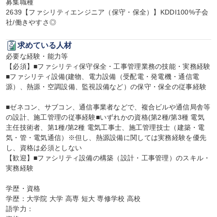
募集職種

2639【ファシリティエンジニア（保守・保全）】KDDI100%子会
社/働きやすさ◎
求めている人材
必要な経験・能力等

【必須】■ファシリティ保守保全・工事管理業務の技能・実務経験
■ファシリティ設備(建物、電力設備（受配電・発電機・通信電
源）、熱源・空調設備、監視設備など）の保守・保全の従事経験

■ゼネコン、サブコン、通信事業者などで、複合ビルや通信局舎等
の設計、施工管理の従事経験■いずれかの資格(第2種/第3種 電気
主任技術者、第1種/第2種 電気工事士、施工管理技士（建築・電
気・管・電気通信）※但し、熱源設備に関しては実務経験を優先
し、資格は必須としない

【歓迎】■ファシリティ設備の構築（設計・工事管理）のスキル・
実務経験

学歴・資格

学歴：大学院 大学 高専 短大 専修学校 高校

語学力：
