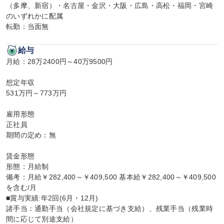
（多摩、新宿）・名古屋・金沢・大阪・広島・高松・福岡・宮崎
のいずれかに配属

転勤：当面無
給与
月給：28万2400円～40万9500円

想定年収

531万円～773万円

雇用形態

正社員

期間の定め：無

賃金形態

形態：月給制

備考：月給￥282,400～￥409,500 基本給￥282,400～￥409,500
を含む/月

■賞与実績:年2回(6月・12月)

諸手当：通勤手当（会社規定に基づき支給）、残業手当（残業時
間に応じて別途支給）
