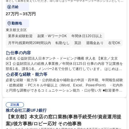
者として業務を覚えていただき、ゆくゆくはリーダーやマネージャーポジションとして活
躍いただくことを期待しています。
月給
27万円～35万円
勤務地
東京都文京区
業界未経験歓迎
副業・WワークOK
年間休日120日以上
月平均残業時間20時間以内
転勤なし
英語
退職金あり
在宅OK
賞与あり
育休あり
完全週休2日制
交通費支給
土日祝休み
仕事の内容
食事補助あり
企業名 公益財団法人日本アンチ・ドーピング機構 求人名 【東京／文京
区】公益財団法人の総務人事業務／年間休日125日 仕事の内容 下記業務を
部長1名、課長1名、メンバー2名で分担して遂行しています。 はじめは担
当者として業務を覚えていただき、ゆくゆくはリーダーやマネージャーポ
必要な経験・能力等
ジションとして活躍いただくことを期待しています。 【総務・人事グルー
必要な経験・能力等 ・公的助成金や補助金の申請・四半期、年間報告経験
プの業務内容】 ・人事制度関連 ・採用活動 ・教育研修の企画、実行 ・勤
・総務経験 ・PCスキル中級以上（Word、Excel、PowerPoint） ・社内外
怠管理 ・官公庁への各種提出 ・法定の会議運営（評議員会、理事会） ・
と円滑な調整ができるコミュニケーション能力 ・口が堅い方 ■歓迎要件
コンプライアンス ・内部規程やルールの管理、整備、文書管理 ・契約関
・採用業務経験 ・英語に抵抗がない方 ・営業経験 学歴・資格 学歴：大学
連 ・衛生管理 ・防災関連・公的助成金の管理・オフィス、ファシリティ
院 大学 高専 短大 専修学校 高校 語学力： 資格：
管理 ・福利厚生関連 ・職員からの問合せ、相談対応 ・その他日常の総務
正社員
株式会社三菱UFJ銀行
業務全般 募集職種 【東京／文京区】公益財団法人の総務人事業務／年間
休日125日
【東京都】本支店の窓口業務(事務手続受付/資産運用提
案)/後方事務/ロビー応対 その他事務