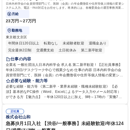
日本内科学会の会員管理部門にて、医師（会員）の年会費徴収や住所等個人情報の変更シ
ステム入力、電話・FAX対応をお任せします。将来的には、各種委員会の運営事務局業務
などにも幅広く携わっていただきます。
月給
23万円～27万円
勤務地
東京都文京区
年間休日120日以上
転勤なし
未経験者歓迎
退職金あり
完全週休2日制
交通費支給
土日祝休み
第二新卒歓迎
仕事の内容
企業名 一般社団法人日本内科学会 求人名 第二新卒歓迎！【正社員事務】
年休120日/デスクワーク中心で残業少なめ 仕事の内容 日本内科学会の会
員管理部門にて、医師（会員）の年会費徴収や住所等個人情報の変更シス
テム入力、電話・FAX対応をお任せします。将来的には、各種委員会の運
必要な経験・能力等
営事務局業務などにも幅広く携わっていただきます。 【会員管理・データ
必要な経験・能力等 《第二新卒・業界未経験・職種未経験歓迎》 【必
入力業務】 ・医師（会員）の住所変更、個人情報のシステム登録・更新
須】基本的なPC操作（Word、Excelによるデータ入力やメール対応等）
・年会費の徴収管理や入金データの照合確認 【問い合わせ対応】 ・会員
ができる方 【魅力点】 ・年休120日以上に加え、9時～17時の「実働7時
（医師）からの電話、FAX、ネット申請に伴う相談受付 ・複雑な案件のへ
間勤務」で残業も少なくワークライフバランスは抜群です。 【将来的な業
のエスカレーション・連携対応 募集職種 第二新卒歓迎！【正社員事務】
務（各種委員会運営）】 ・学会内における各種委員会のスケジュール調
年休120日/デスクワーク中心で残業少なめ
正社員
整、資料作成、当日の運営サポート 学歴・資格 学歴：大学院 大学 語学
株式会社山和
力： 資格：
急募|9月1日入社 【渋谷/一般事務】未経験歓迎/年休124