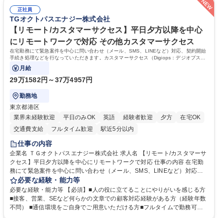
て学んでいただきます。 募集職種 【第二新卒】事務系総合職 #関西を代
した。https://www.osakagas.co.jp/company/press/pr2024/1777576_564
表するインフラ企業 #ポテンシャル採用
正社員
72.html ■エネルギーセキュリティの不安定化や気候変動による自然災害の
TGオクトパスエナジー株式会社
甚大化など、これまで以上に社会課題解決の重要性が高まっています。
「未来の日常」の創造に向けて持続可能な社会の実現に貢献してまいりま
【リモート/カスタマーサクセス】平日夕方以降を中心
す。 学歴・資格 学歴：大学院 大学 語学力： 資格：
にリモートワークで対応 その他カスタマーサクセス
在宅勤務にて緊急案件を中心に問い合わせ（メール、SMS、LINEなど）対応、契約開始
手続き処理などを行なっていただきます。カスタマーサクセス（Digiops：デジオプス）
と運用構築の業務となります。
月給
29万1582円～37万4957円
勤務地
東京都港区
業界未経験歓迎
平日のみOK
英語
経験者歓迎
夕方
在宅OK
交通費支給
フルタイム歓迎
駅近5分以内
仕事の内容
企業名 ＴＧオクトパスエナジー株式会社 求人名 【リモート/カスタマーサ
クセス】平日夕方以降を中心にリモートワークで対応 仕事の内容 在宅勤
務にて緊急案件を中心に問い合わせ（メール、SMS、LINEなど）対応、
契約開始手続き処理などを行なっていただきます。カスタマーサクセス
必要な経験・能力等
（Digiops：デジオプス）と運用構築の業務となります。 ■お問い合わせ
必要な経験・能力等 【必須】■人の役に立てることにやりがいを感じる方
対応業務全般（システム入力、契約手続き含む） ■デジタルコミュニケー
■接客、営業、SEなど何らかの文章での顧客対応経験がある方（経験年数
ションツール（メール、SMS、LINE等）を使用 ■お客様のニーズに応じた
不問） ■通信環境をご自身でご用意いただける方■フルタイムで勤務可能
新プラン案内やトラブル対応 ■土日祝は主にメールでの対応、緊急度の高
な方 ※土日祝は1名体制となるため一人の環境で責任を持って業務を行っ