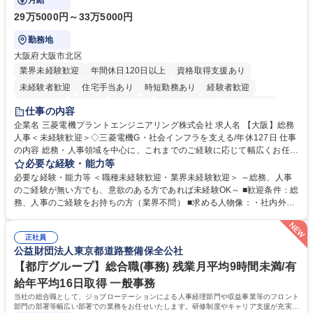
月給
29万5000円～33万5000円
勤務地
大阪府大阪市北区
業界未経験歓迎
年間休日120日以上
資格取得支援あり
未経験者歓迎
住宅手当あり
時短勤務あり
経験者歓迎
退職金あり
在宅OK
賞与あり
完全週休2日制
交通費支給
仕事の内容
駅近5分以内
土日祝休み
服装自由
寮・社宅あり
食事補助あり
企業名 三菱電機プラントエンジニアリング株式会社 求人名 【大阪】総務
人事＜未経験歓迎＞◇三菱電機G・社会インフラを支える/年休127日 仕事
の内容 総務・人事領域を中心に、これまでのご経験に応じて幅広くお任せ
します。 ＜具体的には＞ ・総務/人事労務（給与・社保・勤怠管理など）
必要な経験・能力等
・採用・教育研修 ・福利厚生運用 など ※基本的には事務所勤務ですが、
必要な経験・能力等 ＜職種未経験歓迎・業界未経験歓迎＞ ～総務、人事
採用や教育等の業務内容により、関西圏以外への日帰り・宿泊を伴う国内
のご経験が無い方でも、意欲のある方であれば未経験OK～ ■歓迎条件：総
出張もございます。 ※担当業務を持ちつつ、お互いに助け合いながら、総
務、人事のご経験をお持ちの方（業界不問） ■求める人物像：・社内外の
務部という組織として協力しながら進める体制です。 募集職種 【大阪】
関係各部門との調整を率先して行い、業務を円滑に遂行できる協調性やコ
総務人事＜未経験歓迎＞◇三菱電機G・社会インフラを支える/年休127日
ミュニケーション能力を持っている方 ・人事総務領域に興味がありゼネラ
正社員
リスト志向をお持ちの方 学歴・資格 学歴：大学院 大学 語学力： 資格：
公益財団法人東京都道路整備保全公社
【都庁グループ】総合職(事務) 残業月平均9時間未満/有
給年平均16日取得 一般事務
当社の総合職として、ジョブローテーションによる人事経理部門や収益事業等のフロント
部門の部署等幅広い部署での業務をお任せいたします。研修制度やキャリア支援が充実し