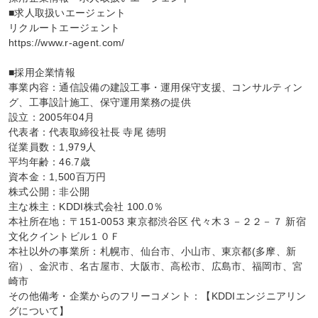
■求人取扱いエージェント

リクルートエージェント

https://www.r-agent.com/

■採用企業情報

事業内容：通信設備の建設工事・運用保守支援、コンサルティン
グ、工事設計施工、保守運用業務の提供

設立：2005年04月

代表者：代表取締役社長 寺尾 徳明

従業員数：1,979人

平均年齢：46.7歳

資本金：1,500百万円

株式公開：非公開

主な株主：KDDI株式会社 100.0％

本社所在地：〒151-0053 東京都渋谷区 代々木３－２２－７ 新宿
文化クイントビル１０Ｆ

本社以外の事業所：札幌市、仙台市、小山市、東京都(多摩、新
宿）、金沢市、名古屋市、大阪市、高松市、広島市、福岡市、宮
崎市

その他備考・企業からのフリーコメント：【KDDIエンジニアリン
グについて】
