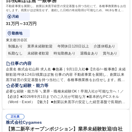
日/残業ほぼ無 一般事務
不動産事業を展開し、創業以来黒字経営の安定基盤を持つ当社にて、各種事務業務をお任
せします。残業がほぼ発生せず、連続した日程の有給取得が可能なため、WLBを整えた
い方にお勧めの環境です！
月給
31万円～33万円
勤務地
東京都渋谷区
制服あり
業界未経験歓迎
年間休日120日以上
介護休暇あり
転勤なし
未経験者歓迎
時短勤務あり
退職金あり
賞与あり
育休あり
完全週休2日制
交通費支給
土日祝休み
仕事の内容
企業名 株式会社山和 求人名 ◆急募｜9月1日入社◆【渋谷/一般事務】未経
験歓迎/年休124日/残業ほぼ無 仕事の内容 不動産事業を展開し、創業以来
黒字経営の安定基盤を持つ当社にて、各種事務業務をお任せします。残業
がほぼ発生せず、連続した日程の有給取得が可能なため、WLBを整えたい
必要な経験・能力等
方にお勧めの環境です！ 入社後はOJTを通じて丁寧に研修を行いますの
必要な経験・能力等 ＼業界・職種未経験OK！早期入社が可能な方へ！／
で、事務未経験の方でも安心して臨むことができます。 【業務詳細】■電
【必須】■2026年9月1日までのご入社が可能な方 ■基本的なPCスキル
話・来客対応 ■物件の鍵や社内の備品管理 ■データ入力や書類作成 ■契約
（Word・Excel） 【魅力】 ■創業以来黒字の安定した経営基盤で長期的に
書などのファイリング ■郵送物の仕訳・発送 など 募集職種 ◆急募｜9月1
安心して働ける環境 ■残業ほぼなしで働きやすさ抜群、プライベートとの
日入社◆【渋谷/一般事務】未経験歓迎/年休124日/残業ほぼ無
両立が可能 ■有給取得を積極的に推奨、年間10日程度の取得実績 ■1ヶ月
正社員
のOJTで業務を習得可能、未経験でもしっかりサポート 学歴・資格 学
株式会社Cygames
歴：大学院 大学 高専 短大 語学力： 資格：
【第二新卒オープンポジション】業界未経験歓迎/自社