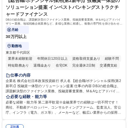
【総合職/ポテンシャル採用(第2新卒)】投融資一体型の
ソリューション提案 インベストバンキングストラクチ
ャードファイナンス
DBJの総合職は、課題解決型のファイナンス業務、投融資審査業務、M＆Aなどアドバイ
ザリー業務、地域戦略企画業務など、多様な業務に精通し、複数の専門性を掛け合わせて
広く社会に貢献していく職種です。
月給
30万円以上
勤務地
東京都千代田区
業界未経験歓迎
年間休日120日以上
資格取得支援あり
経験不問
時短勤務あり
退職金あり
在宅OK
完全週休2日制
交通費支給
駅近5分以内
土日祝休み
第二新卒歓迎
寮・社宅あり
仕事の内容
食事補助あり
託児所あり
企業名 株式会社日本政策投資銀行 求人名 【総合職/ポテンシャル採用(第2
新卒)】投融資一体型のソリューション提案 仕事の内容 DBJの総合職は、
課題解決型のファイナンス業務、投融資審査業務、M＆Aなどアドバイザ
リー業務、地域戦略企画業務など、多様な業務に精通し、複数の専門性を
必要な経験・能力等
掛け合わせて広く社会に貢献していく職種です。 入社後は、横断的なロー
必要な経験・能力等 第二新卒歓迎※金融業界での経験は一切不問です！
テーションを経て適性や専門性に応じたキャリアを形成していただきま
商社、不動産デベロッパー、コンサルティングファーム、監査法人、官公
す。総合職として入社いただき、下記いずれかの部門でご活躍いただきま
庁、インフラ（電力、ガス等）、メーカーなど、幅広い業界からの採用実
す。※未経験の方に関しては、入行後3ヶ月間の金融の実務を学んでいた
績があります。 ＜求める人物像＞DBJでは、強い社会的使命感をもち、今
だく研修を準備しております。 ・法人RM業務・金融機能業務・コーポレ
後の日本のあり方を俯瞰する総合性と、金融分野のフロンティアを切り拓
ート・ナレッジ業務 ※それぞれの業務内容に関しては、別途その他労働条
正社員