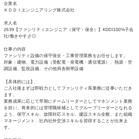
企業名

ＫＤＤＩエンジニアリング株式会社

求人名

2639【ファシリティエンジニア（保守・保全）】KDDI100%子会
社/働きやすさ◎

仕事の内容

ファシリティ設備の保守保全・工事管理業務をお任せします。

対象：建物、電力設備（受配電・発電機・通信電源）、熱源・空
調設備、監視設備、その他局舎附帯設備

【具体的には】

ご入社後まずは即戦力としてファシリティ系業務に従事いただき
ます。

業務成果に応じて早期にチームリーダーとしてマネジメント業務
を担い、将来的には管理職候補としてグループリーダーとなれる
よう、保守スキル、故障対応スキル、建設スキル全般、また組織
マネージメント、社内社外交渉スキルを習得することが出来ま
す。
