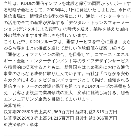
当社は、KDDIの通信インフラを建設と保守の両面からサポートす
る戦略子会社として、2005年4月1日に発足いたしました。今日の
通信市場は、情報通信技術の進展により、通信・インターネット
の活用で全ての産業が変革する「デジタル・トランスフォーメー
ション(デジタルによる変革)」の時代を迎え、業界を越えた国内
外の競争がますます激しさを増しています。

こうした中、KDDIグループは、通信サービスを中心に置き、あら
ゆるお客さまとの接点を通じて新しい体験価値を提案し続ける
「通信とライフデザインの融合」を目指して、コマース・エネル
ギー・金融・エンターテインメント等のライフデザインサービス
を積極的に拡充するとともに、新興国をはじめ海外における通信
事業のさらなる成長に取り組んでいます。当社は「つながる安心
をカタチにする」をビジョンメッセージとして掲げ、信頼される
通信ネットワークの建設と保守を通じてKDDIグループの基盤を支
え、お客さま視点で業務領域の拡大、変革に挑戦し続ける、総合
エンジニアリング企業を目指してまいります。

決算情報：

決算期2025/03 売上高51,969百万円 経常利益3,315百万円

決算期2026/03 売上高54,215百万円 経常利益3,866百万円

※決済単位：単体