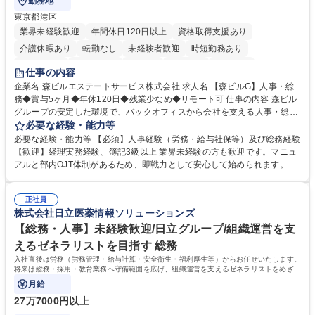
勤務地
東京都港区
業界未経験歓迎
年間休日120日以上
資格取得支援あり
介護休暇あり
転勤なし
未経験者歓迎
時短勤務あり
経験者歓迎
退職金あり
在宅OK
賞与あり
育休あり
仕事の内容
完全週休2日制
交通費支給
長期歓迎
駅近5分以内
土日祝休み
企業名 森ビルエステートサービス株式会社 求人名 【森ビルG】人事・総
務◆賞与5ヶ月◆年休120日◆残業少なめ◆リモート可 仕事の内容 森ビル
グループの安定した環境で、バックオフィスから会社を支える人事・総務
をお任せします。 労務と総務の業務をバランスよく担当し、ゆくゆくは制
必要な経験・能力等
度改定などのコア業務にも挑戦できる、やりがいある環境です。 ■勤怠管
必要な経験・能力等 【必須】人事経験（労務・給与社保等）及び総務経験
理、給与計算、社会保険手続き、年末調整等の労務管理全般 ■入退社手続
【歓迎】経理実務経験、簿記3級以上 業界未経験の方も歓迎です。マニュ
き、社内規定の改定や人事制度改定などのコア業務 ■社内イベントの企画
アルと部内OJT体制があるため、即戦力として安心して始められます。
運営やその他総務業務全般 ※労務と総務を1：1の割合でお任せ。 入社後
【魅力・やりがい】森ビルGの安定基盤で労務から総務まで幅広く携われ
は部内のOJTを中心に、あなたの経験に合わせて不足している部分はいつ
ます。定型業務に留まらず、社内規定や人事制度の改定など会社のコア業
でも質問・相談できる環境が整っているため、安心して成長できます。 募
正社員
務に挑戦できるため、自身の成長と組織への貢献度をダイレクトに実感で
株式会社日立医薬情報ソリューションズ
集職種 【森ビルG】人事・総務◆賞与5ヶ月◆年休120日◆残業少なめ◆
きます。 残業少なめ、週1日リモート可など、ワークライフバランスを保
リモート可
ち長期活躍できる環境です。 「これまでの幅広い経験を活かし、長期的な
【総務・人事】未経験歓迎/日立グループ/組織運営を支
キャリアを築きたい」という前向きな意欲と挑戦を全力で応援します。 学
えるゼネラリストを目指す 総務
歴・資格 学歴：大学院 大学 高専 短大 専修学校 高校 語学力： 資格：日商
入社直後は労務（労務管理・給与計算・安全衛生・福利厚生等）からお任せいたします。
簿記検定1級 日商簿記検定2級 日商簿記検定3級
将来は総務・採用・教育業務へ守備範囲を広げ、組織運営を支えるゼネラリストをめざせ
ます。
月給
27万7000円以上