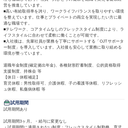
営を推進しています。

■高い有給取得率を誇り、ワークライフバランスを取りやすい環境
を整えています。仕事とプライベートの両立を実現したい方に最
適な職場です。

■テレワーク、コアタイムなしのフレックスタイム制度により、ラ
イフスタイルに合わせて柔軟に働くことが可能です。

■入社後は、先輩社員が業務を丁寧にサポートする「OJTサポータ
ー制度」を導入しています。入社後も安心して業務に取り組める
環境が整っています。

退職年金制度(確定拠出年金)、各種財形貯蓄制度、公的資格取得
支援制度、持株会 等

【休日・休暇補足】

育児休暇：男性取得可、介護休暇、子の看護等休暇、リフレッシ
ュ休暇、私傷病休暇 等
試用期間
試用期間あり

試用期間3ヶ月。・給与に変更なし 

・試用期間に適用されない制度：フレックスタイム制勤務、育児