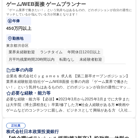
ゲーム/WEB面接 ゲームプランナー
「ゲーム業界で働きたい！」という気持ちはあるものの、どのポジションが自分の適性に
マッチしているか悩んでいる方が対象となります！
年俸
450万円以上
勤務地
東京都渋谷区
業界未経験歓迎
ランチタイム
年間休日120日以上
月平均残業時間20時間以内
転勤なし
未経験者歓迎
住宅手当あり
経験者歓迎
完全週休2日制
インセンティブあり
仕事の内容
交通費支給
土日祝休み
服装自由
昼食補助あり
第二新卒歓迎
企業名 株式会社Ｃｙｇａｍｅｓ 求人名 【第二新卒オープンポジション】
業界未経験歓迎/自社ゲーム/WEB面接 仕事の内容 「ゲーム業界で働きた
食事補助あり
い！」という気持ちはあるものの、どのポジションが自分の適性にマッチ
しているか悩んでいる方が対象となります！ 総合職（プランナー/データ
必要な経験・能力等
アナリストなど）、技術職（開発エンジニ ア/インフラエンジニアな
必要な経験・能力等 【必須】■2023年3月から2025年3月までに大学また
ど）、デザイン職（デザイナー/イラストレ ーターなど）等から、面接で
は大学院（博士課程含む）卒業/修了した方■社会人経験がある方 ■映画や
ご希望と適正にマッチしたポジションをご案内いたします。ゲームやエン
ゲームなどのコンテンツに親しみ、ビジネスとして興味がある方 《入社実
タメコンテンツが大好きで、「ゲーム業界の未来を自らの手で作りたい」
績 例》 ・メーカー → プロジェクトマネージャー ・ソーシャルゲーム →
「最高のコンテンツを作るためには、何でもやる」という情熱に溢れた方
ゲームプランナー ・通信 → ゲームエンジニア ・独立行政法人 → データ
のご応募をお待ちしております。 募集職種 【第二新卒オープンポジショ
正社員
サイエンティスト 学歴・資格 学歴：大学院 大学 語学力： 資格：
株式会社日本政策投資銀行
ン】業界未経験歓迎/自社ゲーム/WEB面接