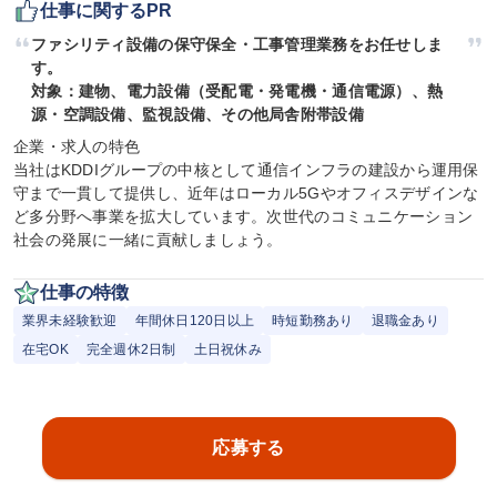
仕事に関するPR
ファシリティ設備の保守保全・工事管理業務をお任せしま
す。

対象：建物、電力設備（受配電・発電機・通信電源）、熱
源・空調設備、監視設備、その他局舎附帯設備
企業・求人の特色

当社はKDDIグループの中核として通信インフラの建設から運用保
守まで一貫して提供し、近年はローカル5Gやオフィスデザインな
ど多分野へ事業を拡大しています。次世代のコミュニケーション
社会の発展に一緒に貢献しましょう。
仕事の特徴
業界未経験歓迎
年間休日120日以上
時短勤務あり
退職金あり
在宅OK
完全週休2日制
土日祝休み
応募する