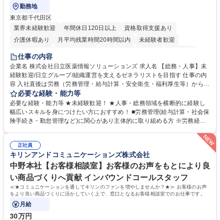
勤務地
東京都千代田区
業界未経験歓迎
年間休日120日以上
資格取得支援あり
介護休暇あり
月平均残業時間20時間以内
未経験者歓迎
住宅手当あり
時短勤務あり
退職金あり
在宅OK
賞与あり
仕事の内容
育休あり
完全週休2日制
交通費支給
土日祝休み
寮・社宅あり
企業名 株式会社日立医薬情報ソリューションズ 求人名 【総務・人事】未
経験歓迎/日立グループ/組織運営を支えるゼネラリストを目指す 仕事の内
容 入社直後は労務（労務管理・給与計算・安全衛生・福利厚生等）からお
任せいたします。将来は総務・採用・教育業務へ守備範囲を広げ、組織運
必要な経験・能力等
営を支えるゼネラリストをめざせます。 ・初期業務：労働時間管理、給与
必要な経験・能力等 ★未経験歓迎！ ★人事・総務領域を横断的に経験し
計算、社会保険対応、福利厚生管理、安全衛生、健康経営推進等をお任せ
幅広いスキルを身につけたい方におすすめ！ ■労務管理(給与計算・社会保
します。ご経験に応じて、休職者管理など、幅広く経験を積んでいただき
険手続き・勤怠管理など)に関心があり主体的に取り組める方 ※労務経験
ます。 ・将来的な広がり：総務・採用・教育・税務対応・経営企画等。
者は早期にご活躍いただけます。 ■チームで仕事を推進できる方■将来は
★メンバーがマンツーマンで丁寧に教えるため、ご経験が浅くても安心！
マネジメント職として活躍したい 【尚可】■人事、労務、採用、教育業務
幅広く経験を積みたい意欲がある方に最適な環境です。 募集職種 【総
正社員
のご経験 ■労務管理（給与計算・社会保険手続き・勤怠管理など）の経験
キリンアンドコミュニケーションズ株式会社
務・人事】未経験歓迎/日立グループ/組織運営を支えるゼネラリストを目
■衛生管理者の資格をお持ちの方 学歴・資格 学歴：大学院 大学 高専 短大
指す
専修学校 高校 語学力： 資格：
中野本社【お客様相談室】お客様のお声をもとにより良
い商品づくりへ貢献 インバウンドコールスタッフ
≪★コミュニケーションを通してキリンのファンを増やしませんか？★≫ お客様のお声
をより良い商品づくりに活かしていく上で、窓口となるお客様相談室でのお仕事です。
月給
30万円