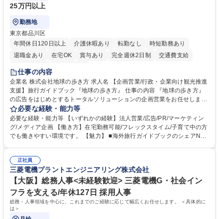
25万円以上
勤務地
東京都品川区
年間休日120日以上
介護休暇あり
転勤なし
時短勤務あり
退職金あり
在宅OK
賞与あり
完全週休2日制
交通費支給
駅近5分以内
土日祝休み
仕事の内容
企業名 株式会社地球の歩き方 求人名 【企画営業/行政・企業向け観光推進
支援】旅行ガイドブック『地球の歩き方』 仕事の内容 『地球の歩き方』
の広告をはじめとするトータルソリューションの企画営業をお任せしま
す。クライアントは、観光（海外旅行、国内旅行、インバウンド）で地域
必要な経験・能力等
や事業を推進したい国内外の行政や企業です。 【業務詳細】■『地球の歩
必要な経験・能力等 【いずれかの経験】法人営業/広告/PR/マーケティン
き方』は海外旅行ガイドブックのNo.1ブランドであり、国内旅行において
グ/メディア企画 【働き方】在宅勤務可能/フレックスタイム/子育て中の方
も牽引しております。観光推進支援においても、業界を牽引する意欲的な
でも働きやすい環境です。 【魅力】 ■海外旅行ガイドブックのシェアNo.1
取り組みが期待されています■インバウンドは、日本の地域の未来を担う
メディアとして、個人旅行文化の拡大と定着を担ってきたブランドに携わ
国策事業です。「GOOD LUCK TRIP」は、海外旅行ガイドブックと同様
ることが可能です。 ■国内旅行ガイドブックは立ち上げ間もない新規事業
に、インバウンドのトップブランドに成長しております■旅が業務であ
正社員
であり、「地球の歩き方」としてどう取り組むか、共に形を作るコアメン
三菱電機プラントエンジニアリング株式会社
り、日常です。旅好きにはこれ以上ない環境です 募集職種 【企画営業/行
バーとして活躍いただきます。 学歴・資格 学歴：大学院 大学 語学力： 資
政・企業向け観光推進支援】旅行ガイドブック『地球の歩き方』
格：
【大阪】総務人事<未経験歓迎> 三菱電機G・社会イン
フラを支える/年休127日 採用人事
総務・人事領域を中心に、これまでのご経験に応じて幅広くお任せします。 ＜具体的に
は＞