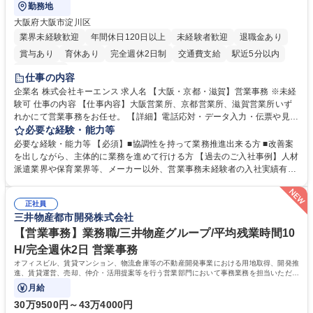
勤務地
大阪府大阪市淀川区
業界未経験歓迎
年間休日120日以上
未経験者歓迎
退職金あり
賞与あり
育休あり
完全週休2日制
交通費支給
駅近5分以内
土日祝休み
仕事の内容
企業名 株式会社キーエンス 求人名 【大阪・京都・滋賀】営業事務 ※未経
験可 仕事の内容 【仕事内容】大阪営業所、京都営業所、滋賀営業所いず
れかにて営業事務をお任せ。 【詳細】電話応対・データ入力・伝票や見積
の作成・カタログ送付・来客対応・営業所内で発生する事務業務や業務改
必要な経験・能力等
善をお任せ。 【教育制度】ご入社後、育成担当とペアになりながらOJTに
必要な経験・能力等 【必須】■協調性を持って業務推進出来る方 ■改善案
て業務を覚えていただくことが可能です。業務システムがきちんと構築さ
を出しながら、主体的に業務を進めて行ける方 【過去のご入社事例】人材
れているため、スムーズに仕事に慣れることができる環境です。また、
派遣業界や保育業界等、メーカー以外、営業事務未経験者の入社実績有
「チームで成果を出す文化」があり、良いやり方を積極的に共有しながら
【当社の事務職について】単なる事務ではなく主体性を発揮したサポート
常に改善を目指す風土のため、安心して業務に取り組んでいただけます。
により、キーエンスの付加価値向上に貢献します。ベースの定型業務に加
募集職種 【大阪・京都・滋賀】営業事務 ※未経験可
正社員
えて、お客様や社員の状況に合わせ、能動的なサポート、改善の動きも期
三井物産都市開発株式会社
待され。組織を支えるスペシャリストとして、チームに貢献し、結果的に
社員から頼られる存在になることができます。平均19:30の退勤以降の業
【営業事務】業務職/三井物産グループ/平均残業時間10
務の持ち帰りも禁止されており、メリハリのある働き方となります。 学
H/完全週休2日 営業事務
歴・資格 学歴：大学院 大学 高専 短大 語学力： 資格：
オフィスビル、賃貸マンション、物流倉庫等の不動産開発事業における用地取得、開発推
進、賃貸運営、売却、仲介・活用提案等を行う営業部門において事務業務を担当いただき
ます。
月給
30万9500円～43万4000円