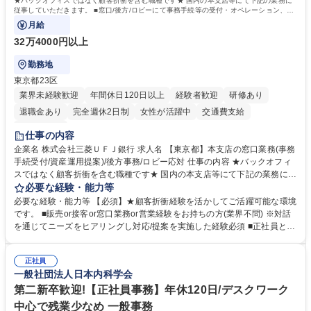
★バックオフィスではなく顧客折衝を含む職種です★ 国内の本支店等にて下記の業務に
従事していただきます。 ■窓口/後方/ロビーにて事務手続等の受付・オペレーション、お
客様対応
月給
32万4000円以上
勤務地
東京都23区
業界未経験歓迎
年間休日120日以上
経験者歓迎
研修あり
退職金あり
完全週休2日制
女性が活躍中
交通費支給
土日祝休み
仕事の内容
企業名 株式会社三菱ＵＦＪ銀行 求人名 【東京都】本支店の窓口業務(事務
手続受付/資産運用提案)/後方事務/ロビー応対 仕事の内容 ★バックオフィ
スではなく顧客折衝を含む職種です★ 国内の本支店等にて下記の業務に従
事していただきます。 ■窓口/後方/ロビーにて事務手続等の受付・オペレ
必要な経験・能力等
ーション、お客様対応 ■窓口にて、ご来店された個人のお客様に対して金
必要な経験・能力等 【必須】★顧客折衝経験を活かしてご活躍可能な環境
融商品のご提案 ■効率的な事務運用の検討・構築等 ≪業務紹介：ご応募前
です。 ■販売or接客or窓口業務or営業経験をお持ちの方(業界不問) ※対話
に必ずご覧ください≫ ※記事 https://www.mysite.bk.mufg.jp/career/circle/
を通じてニーズをヒアリングし対応/提案を実施した経験必須 ■正社員とし
article17/ ※動画 https://youtu.be/H-S7HaJqqbg 募集職種 【東京都】本支
ての就業経験1年以上 【歓迎】■金融業界での就業経験■銀行での預金為替
店の窓口業務(事務手続受付/資産運用提案)/後方事務/ロビー応対
事務経験 ■金融商品の提案・販売経験 ≪魅力≫研修やOJT環境が整ってい
正社員
るので安心して入行いただけます。 幅広いキャリアの選択肢があり、公募
一般社団法人日本内科学会
や社内副業等を活用し、 一人ひとりが挑戦できるカルチャーが浸透してい
ます。 学歴・資格 学歴：大学院 大学 高専 短大 専修学校 高校 語学力：
第二新卒歓迎!【正社員事務】年休120日/デスクワーク
資格：
中心で残業少なめ 一般事務