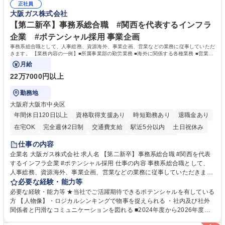
関する各種業務（経営企画、総務、人事、経理等） 募集職種 【事務系総
正社員
す。 また、業務がしっかりと基準化されており、中途入社でも質問しやす
大阪ガス株式会社
合職】農林中央金庫のバックオフィス業務/安定基盤/年休120日
く馴染みやすい和やかな社風です。さらに、簿記やファシリティマネジャ
ーなどの資格取得に向けた費用負担や報奨金制度が非常に手厚く、成長で
【第二新卒】事務系総合職 #関西を代表するインフラ
きる環境です。 学歴・資格 学歴：大学院 大学 高専 短大 語学力： 資格：
企業 #ポテンシャル採用 事業企画
日商簿記検定2級
事務系総合職として、人事総務、資源海外、事業企画、営業などの業務に従事していただ
きます。 【業務内容の一例】■所属事業部の勤労業務 ■海外に関係する各種業務 ■営業部
門の企画スタッフ、ルート営業
月給
22万7000円以上
勤務地
大阪府大阪市中央区
年間休日120日以上
資格取得支援あり
時短勤務あり
退職金あり
在宅OK
完全週休2日制
交通費支給
駅近5分以内
土日祝休み
服装自由
第二新卒歓迎
寮・社宅あり
食事補助あり
仕事の内容
企業名 大阪ガス株式会社 求人名 【第二新卒】事務系総合職 #関西を代表
するインフラ企業 #ポテンシャル採用 仕事の内容 事務系総合職として、
人事総務、資源海外、事業企画、営業などの業務に従事していただきま
す。 【業務内容の一例】■所属事業部の勤労業務 ■海外に関係する各種業
必要な経験・能力等
務 ■営業部門の企画スタッフ、ルート営業 【キャリアパス】入社後の配属
必要な経験・能力等 ★当社でご活躍期待できるポテンシャルを有している
ポジションで一定期間ご活躍頂いた後、本人の適性及び将来のキャリアを
方 【人物像】・ロジカルシンキングで物事を捉えられる ・社内及び社外
鑑みてジョブローテーションを行います。 【育成】OJTでの現場育成や研
関係者と円滑なコミュニケーションを図れる ■2024年度から2026年度ま
修カリキュラムを通じて、Daigasグループの業務で必要となる知識につい
での3ヵ年を対象とする「Daigasグループ中期経営計画2026」を策定しま