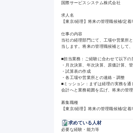
国際サービスシステム株式会社

求人名

【東京/経理】将来の管理職候補/定着率
仕事の内容

当社の経理部門にて、工場や営業所
当します。将来の管理職候補として、
■担当業務：ご経験に合わせて以下の
・月次決算、年次決算、原価計算、管
・試算表の作成

・各工場や営業所との連絡・調整

■ミッション：まずは経理の実務を通
会計へと業務範囲を広げ、将来の管理
募集職種

【東京/経理】将来の管理職候補/定着率
求めている人材
必要な経験・能力等
