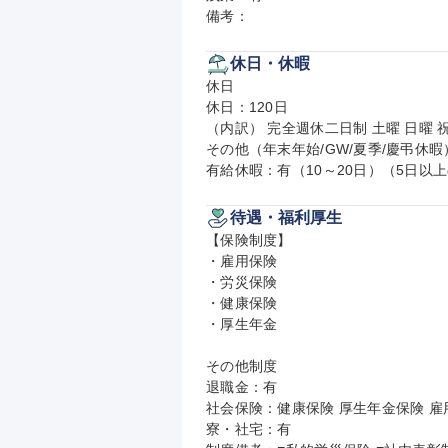
備考：
休日・休暇
休日

休日：120日

（内訳） 完全週休二日制 土曜 日曜 祝
その他（年末年始/GW/夏季/慶弔休暇）
有給休暇：有（10～20日）（5日以
待遇・福利厚生
【保険制度】

・雇用保険

・労災保険

・健康保険

・厚生年金

その他制度

退職金：有

社会保険：健康保険 厚生年金保険 雇用
寮・社宅：有
