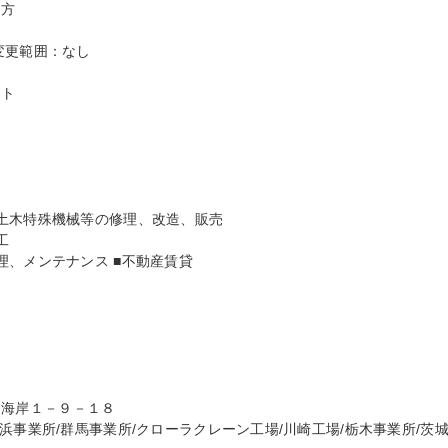
方

更範囲：なし

ト

土木特殊機械等の修理、改造、販売



、メンテナンス ■不動産賃貸

区 海岸１－９－１８

浜事業所/群馬事業所/クローラクレーン工場/川崎工場/栃木事業所/茨