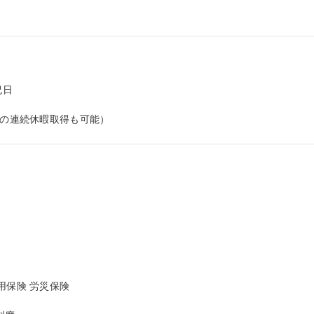
日



上の連続休暇取得も可能）
保険 労災保険
