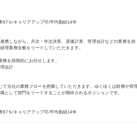
97％/キャリアアップ可/平均勤続14年

と連携しながら、月次・年次決算、原価計算、管理会計などの業務を担
経理業務全般をリードしていただきます。

業務を段階的にお任せします。

理会計

じて当社の業務フローを把握していただきます。ゆくゆくは財務や管
職として部門をリードすることが期待されるポジションです。

97％/キャリアアップ可/平均勤続14年