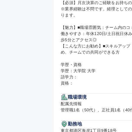
【必須】月次決算のご経験をお持ちの
※業界経験は不問です。経理として
ります。

【魅力】■職場雰囲気：チーム内のコ
働きやすさ：年休120日/土日祝日休み
歩5分とアクセス◎

【こんな方にお勧め】■スキルアップ
め、チームでの共同ができる方

学歴・資格

学歴：大学院 大学

語学力：

資格：
職場環境
配属先情報

管理職1名（50代）、正社員1名（40
勤務地
東京都港区海岸1丁目9番18号
