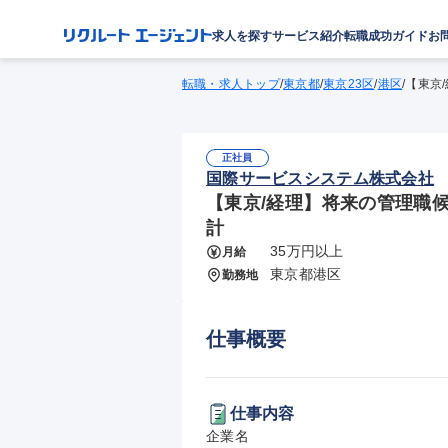
求人を探す
サービス紹介
転職成功ガイド
お
転職・求人トップ
/
東京都
/
東京23区
/
港区
/
【東京
正社員
国際サービスシステム株式会社
【東京/経理】将来の管理職候補
計
35万円以上
月給
東京都港区
勤務地
仕事概要
仕事内容
企業名
