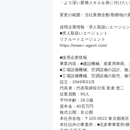
・より深い業務スキルを身に付けたい
変更の範囲：当社業務全般/勤務地の変
採用企業情報・求人取扱いエージェン
■求人取扱いエージェント

リクルートエージェント

https://www.r-agent.com/

■採用企業情報

事業内容：■建設機械、産業用車両、
■工場設備機械、空調設備の設計、施工
■工場設備機械、空調設備の販売、修理
設立：1946年03月

代表者：代表取締役社長 新倉 悠二

従業員数：90人

平均年齢：36.0歳

資本金：40百万円

株式公開：非公開

本社所在地：〒105-0022 東京都港
本社以外の事業所：■北多摩事業所/横