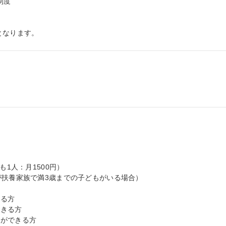
度

となります。
1人：月1500円）

が扶養家族で満3歳までの子どもがいる場合）

る方

きる方

ができる方
