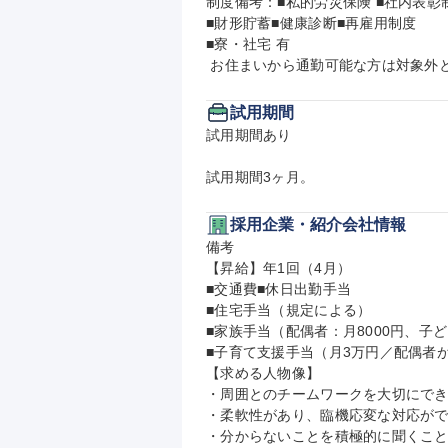
制度備考：■私的労災保険 ■社内表彰制
■財形貯蓄■健康診断■再雇用制度

■寮・社宅 有

 お住まいから通勤可能な方は対象外
試用期間
試用期間あり

試用期間3ヶ月。
採用企業・紹介会社情報
備考

【昇給】年1回（4月）

■交通費■休日出勤手当

■住宅手当（規定による）

■家族手当（配偶者：月8000円、子ども
■子育て支援手当（月3万円／配偶者
【求める人物像】

・周囲とのチームワークを大切にでき
・柔軟性があり、臨機応変な対応がで
・分からないことを積極的に聞くこと