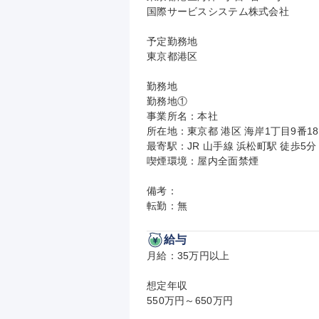
国際サービスシステム株式会社

予定勤務地

東京都港区

勤務地

勤務地①

事業所名：本社

所在地：東京都 港区 海岸1丁目9番1
最寄駅：JR 山手線 浜松町駅 徒歩5分

喫煙環境：屋内全面禁煙

備考：

転勤：無
給与
月給：35万円以上

想定年収

550万円～650万円
