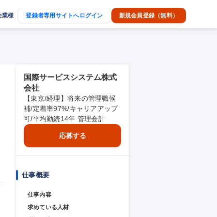
企業様
登録者専用サイトへログイン
新規会員登録（無料）
国際サービスシステム株式
会社
会
【東京/経理】将来の管理職候
補/定着率97%/キャリアアップ
可/平均勤続14年 管理会計
応募する
仕事概要
仕事内容
求めている人材