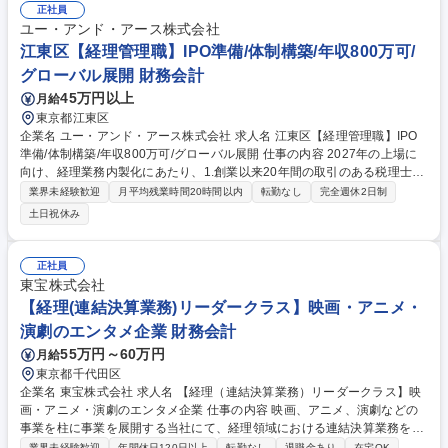
正社員
ユー・アンド・アース株式会社
江東区【経理管理職】IPO準備/体制構築/年収800万可/
グローバル展開 財務会計
45万円以上
月給
東京都江東区
企業名 ユー・アンド・アース株式会社 求人名 江東区【経理管理職】IPO
準備/体制構築/年収800万可/グローバル展開 仕事の内容 2027年の上場に
向け、経理業務内製化にあたり、1.創業以来20年間の取引のある税理士事
務所様、2.大手監査法人出身の公認会計士事務所の両者の支援を得ながら
業界未経験歓迎
月平均残業時間20時間以内
転勤なし
完全週休2日制
進めますので、安心して仕事を進める事ができます。 ■月次・年次決算業
土日祝休み
務の設計および実務運営 ■上場に向けた開示資料作成（決算短信、有価証
券報告書関連など） ■内部統制の整備（J-SOX対応準備） ■監査法人・税
理士対応 ■中国・タイ等の海外子会社の決算支援（補助） ■管理部門全体
正社員
のマネジメント体制強化。現在は会計事務所へ委託している業務を内製化
東宝株式会社
し、強固な組織を構築するフェーズです。 募集職種 江東区【経理管理
【経理(連結決算業務)リーダークラス】映画・アニメ・
職】IPO準備/体制構築/年収800万可/グローバル展開
演劇のエンタメ企業 財務会計
55万円～60万円
月給
東京都千代田区
企業名 東宝株式会社 求人名 【経理（連結決算業務）リーダークラス】映
画・アニメ・演劇のエンタメ企業 仕事の内容 映画、アニメ、演劇などの
事業を柱に事業を展開する当社にて、経理領域における連結決算業務をお
任せします。※リーダークラス採用です。 連結財務諸表作成、有価証券報
業界未経験歓迎
年間休日120日以上
転勤なし
退職金あり
在宅OK