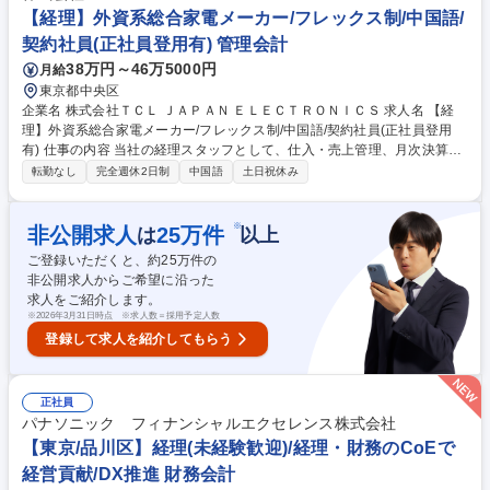
だきます。 募集職種 【経理財務】ダイヤモンド工具国内シェアNO.1/東証
【経理】外資系総合家電メーカー/フレックス制/中国語/
プライム上場グローバル企業
契約社員(正社員登用有) 管理会計
38万円～46万5000円
月給
東京都中央区
企業名 株式会社ＴＣＬ ＪＡＰＡＮ ＥＬＥＣＴＲＯＮＩＣＳ 求人名 【経
理】外資系総合家電メーカー/フレックス制/中国語/契約社員(正社員登用
有) 仕事の内容 当社の経理スタッフとして、仕入・売上管理、月次決算補
助、予算管理補助、各種システム処理など、幅広い経理業務をお任せしま
転勤なし
完全週休2日制
中国語
土日祝休み
す。 ※中国本社との日常的なやり取りが発生します。 ■仕入関連業務：仕
入データの確認、システム承認、請求内容との照合、差異確認など■売上
関連業務：売上データの確認、システム承認、売掛金の照合、入金確認、
※
非公開求人
25
万件
は
以上
リベート処理など■月次決算補助：各種仕訳入力、勘定科目残高の確認、
ご登録いただくと、約
25
万件の
未払・前払・売掛・買掛関連の確認など■予算管理補助：予算管理システ
非公開求人からご希望に沿った
ムへの入力、実績データの確認、関連資料の作成など■資料作成：経営層
求人をご紹介します。
向け資料、会議資料、社内報告資料などの作成補助 募集職種 【経理】外
※
2026年3月31日時点 ※求人数＝採用予定人数
資系総合家電メーカー/フレックス制/中国語/契約社員(正社員登用有)
登録して求人を紹介してもらう
正社員
パナソニック フィナンシャルエクセレンス株式会社
【東京/品川区】経理(未経験歓迎)/経理・財務のCoEで
経営貢献/DX推進 財務会計