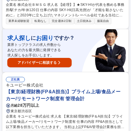
企業名 株式会社ＢＭＳＧ 求人名 【経理】】★SKY-HIが代表を務める事務
所/駅チカ/年休120日 仕事の内容 SKY-HI(日高光啓)が「才能を殺さないた
めに」と2020年に立ち上げたマネジメント/レーベル会社である当社に
て、経理業務全般をお任せします。 ・仕訳、伝票入力（クラウド会計）
業界未経験歓迎
転勤なし
完全週休2日制
土日祝休み
服装自由
・入出金（債権/債務）管理 ・決算業務（月次・四半期、年次） ・給与計
算、社会保険手続等 ・税務手続き、消費税・法人税計算 ・予実管理（管
理会計） 募集職種 【経理】】★SKY-HIが代表を務める事務所/駅チカ/年
求人探し
お困り
に
ですか？
休120日
業界トップクラスの求人件数から
あなたの力を最大限に発揮できる
求人探しをお手伝いします。
アドバイザーに相談する
正社員
キユーピー株式会社
【東京/経理財務(FP&A担当)】プライム上場/食品メー
カー/リモートワーク制度有 管理会計
28万円以上
月給
東京都渋谷区
企業名 キユーピー株式会社 求人名 【東京/経理財務(FP＆A担当)】プライ
ム上場/食品メーカー/リモートワーク制度有 仕事の内容 FP&A担当として
以下業務を担当していただきます。 当初は上記FP&A/管理会計業務を担当