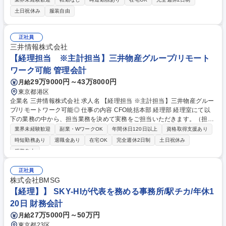
社とは異なる会計処理や予算管理が求められるます。 ・日次・月次・年次
土日祝休み
服装自由
の経理業務・仕訳入力、伝票処理、請求書管理 ・支払処理、入出金管理・
月次・年次決算業務・税務対応、納税関連業務 ・経費精算対応・会計ソフ
トの運用管理・顧問税理士、監査法人など外部専門家との連携・新規事業
正社員
や新たな取引発生時の会計処理整理 ・社内メンバーへのヒアリング、取引
三井情報株式会社
内容の整理 ・各種プロジェクトの予算・会計管理サポート 募集職種 【経
【経理担当 ※主計担当】三井物産グループ/リモート
理】コーポレートファイナンススタッフ～先端技術の社会連携に係わる～
ワーク可能 管理会計
29万9000円～43万8000円
月給
東京都港区
企業名 三井情報株式会社 求人名 【経理担当 ※主計担当】三井物産グルー
プ/リモートワーク可能◎ 仕事の内容 CFO統括本部 経理部 経理室にて以
下の業務の中から、担当業務を決めて実務をご担当いただきます。（担当
業務は、ご経験を踏まえて決定いたします。） ■振替伝票の起票 ■決算資
業界未経験歓迎
副業・WワークOK
年間休日120日以上
資格取得支援あり
料の作成 ■決算業務プロセスの改善 ■営業部署等からの会計/税務相談対応
時短勤務あり
退職金あり
在宅OK
完全週休2日制
土日祝休み
■監査法人対応 【プロジェクト例】■生産性向上への取り組み ■業務標準化
服装自由
プロジェクト 募集職種 【経理担当 ※主計担当】三井物産グループ/リモー
トワーク可能◎
正社員
株式会社BMSG
【経理】】 SKY-HIが代表を務める事務所/駅チカ/年休1
20日 財務会計
27万5000円～50万円
月給
東京都23区