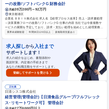
ーの改善/ソフトバンクG 財務会計
39万200円～92万円
月給
東京都港区
企業名 ＢＢＩＸ株式会社 求人名 【経理プロセス改革】売上・請求書処理
～決算業務フローの改善/ソフトバンクG 仕事の内容 当社では今後複数サ
ービスの展開を予定しており、請求・支払い処理を始めとした経理業務プ
ロセスの最適化が急務となっています。システム導入や業務フロー改善を
業界未経験歓迎
年間休日120日以上
資格取得支援あり
はじめとした経理プロセス改革をお任せします。 ■売上・請求書処理対応
の最適なフローを構築するため、今後増加が見込まれる請求書処理をはじ
めとし効率的な経理業務プロセス構築をお任せします。■現行業務フロー
求人探し
入社まで
から
の分析・課題特定・提案■新サービスの処理における新しいフロー・マニ
サポートします！
ュアル作り■請求書発行・支払処理のフロー見直し■新会計システムへの移
行対応■新システム導入の検討■関係部署との調整・折衝による業務改善推
求人の紹介をはじめ、書類添削や
進 募集職種 【経理プロセス改革】売上・請求書処理～決算業務フローの
面談対策、内定後の手続きまで
改善/ソフトバンクG
あなたの転職活動をサポートします。
登録してサポートを受ける
正社員
日清シスコ株式会社
経営管理(管理会計)【日清食品グループ/フルフレック
ス･リモートワーク可】 管理会計
27万6000円以上
月給