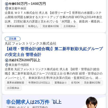
650万円～1400万円
年俸
東京都中央区
企業名 ＷＯＴＡ株式会社 求人名 【経理リーダー】世界初の水循環システ
ム開発/水問題を解決するスタートアップ 仕事の内容 WOTAは2014年創立
以来、21世紀最大の課題と言われている「水問題」を、創造的・構造的に
解決することを目指しているスタートアップ企業です。 経理リーダーとし
業界未経験歓迎
転勤なし
完全週休2日制
土日祝休み
て、経理組織の管理と体制強化をお任せします。 ■月次・四半期・年次決
算業務の統括、実務対応 ■会計論点の精査及び判断 ■監査法人対応及び開
示書類(有価証券報告書、決算短信など)の作成支援 ■経理チームの指導、
正社員
育成、業務効率化の推進 ■管理会計：経営判断に資するデータ提供、事業
丸紅フォレストリンクス株式会社
計画策定支援 ■税務申告関連業務のチェック、顧問税理士との連携 募集職
【経理・管理会計(総合職)】第二新卒歓迎/丸紅グループ
種 【経理リーダー】世界初の水循環システム開発/水問題を解決するスタ
の安定土台 管理会計
ートアップ
26万6200円以上
月給
東京都千代田区
企業名 丸紅フォレストリンクス株式会社 求人名 【経理・管理会計(総合
職)】第二新卒歓迎/丸紅グループの安定土台 仕事の内容 経理・管理会計の
メンバーとして、単体決算の主導(年次決算の完結・監査対応)から、経営
層や親会社への報告に直結する「管理会計(業績分析・予算管理)」に携わ
業界未経験歓迎
年間休日120日以上
退職金あり
在宅OK
完全週休2日制
っていただきます。 【詳細】■管理会計・業績管理(最重要ミッション)：
土日祝休み
月次、四半期業績報告(PL/BS/CF)の作成および経営層向けレポート集計な
ど ■財務会計(単体決算の主導・完結)：月次、四半期、年次決算実務の遂
行と決算着地のリードなど ■税務会計(データ集計まで)：各種税務申告
※
非公開求人
25
万件
は
以上
（法人税・住民税・事業税・消費税）に必要な基礎データの集計・整備な
ご登録いただくと、約
25
万件の