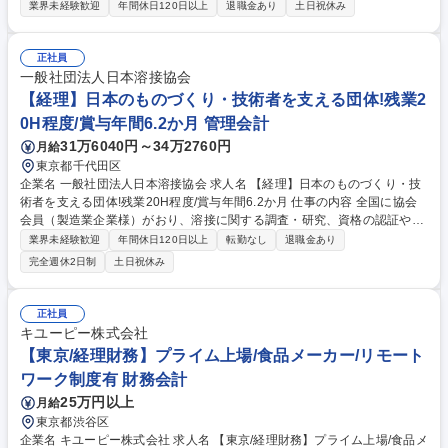
いただき、状況によっては当社経理財務部門内での異動の可能性もござい
業界未経験歓迎
年間休日120日以上
退職金あり
土日祝休み
ます。 【詳細】 ■予実モニタリング(主な業務になります) ■中期経営計
画・単年予算作成業務の支援 ■部署を横断した管理会計数値のマネジメン
トなど ＜BPR業務＞ ■FP&A/管理会計業務フロー構築及び改善 募集職種
正社員
【東京/経理財務(FP＆A担当)】プライム上場/食品メーカー/リモートワー
一般社団法人日本溶接協会
ク制度有
【経理】日本のものづくり・技術者を支える団体!残業2
0H程度/賞与年間6.2か月 管理会計
31万6040円～34万2760円
月給
東京都千代田区
企業名 一般社団法人日本溶接協会 求人名 【経理】日本のものづくり・技
術者を支える団体!残業20H程度/賞与年間6.2か月 仕事の内容 全国に協会
会員（製造業企業様）がおり、溶接に関する調査・研究、資格の認証や教
育などを行っている当協会にて、経理を担当いただきます。 【詳細】仕
業界未経験歓迎
年間休日120日以上
転勤なし
退職金あり
訳、月次年次決算サポート、銀行からの問い合わせ対応、資料作成、財務
完全週休2日制
土日祝休み
に関する委員会の運営 など 【具体的には】■全国の支部にも経理担当がお
り、仕分けの方法など問合せも来ます。その際は本部経理担当としてサポ
ートいただきます。■当協会内には会員企業様で構成される委員会が複数
正社員
あります。そのうち、資産や会計に関して議論をする財務委員会にて、会
キユーピー株式会社
議運営の準備・進行業務が発生します。 募集職種 【経理】日本のものづ
【東京/経理財務】プライム上場/食品メーカー/リモート
くり・技術者を支える団体!残業20H程度/賞与年間6.2か月
ワーク制度有 財務会計
25万円以上
月給
東京都渋谷区
企業名 キユーピー株式会社 求人名 【東京/経理財務】プライム上場/食品メ