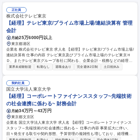
正社員
株式会社テレビ東京
【経理】テレビ東京/プライム市場上場/連結決算有 管理
会計
25万6000円以上
月給
東京都港区
企業名 株式会社テレビ東京 求人名 【経理】テレビ東京/プライム市場上場/
連結決算有 仕事の内容 テレビ東京及びプライム市場上場のテレビ東京Ｈ
Ｄ、またテレビ東京グループ各社に関わる、企業会計・税務などの経理業
務全般を担当していただきます。 ≪具体的な仕事内容≫●入金・支払い等
業界未経験歓迎
転勤なし
退職金あり
完全週休2日制
土日祝休み
の伝票処理 ●立替経費精算 ●固定資産管理 ●税務申告書の作成・提出（連
結納税） ●決算書類の作成（連結決算含む）●税金の納付 など ≪魅力≫●
プライム市場上場企業で会計・税務を経験できる ●幅広い業務を経験でき
契約社員
るためキャリアアップにつながる ◎経験のない分野も挑戦可能。OJT形式
国立大学法人東京大学
でしっかりフォローしますのでご安心ください。 募集職種 【経理】テレ
【経理】コーポレートファイナンススタッフ~先端技術
ビ東京/プライム市場上場/連結決算有
の社会連携に係わる~ 財務会計
34万円～43万円
月給
東京都文京区
企業名 国立大学法人東京大学 求人名 【経理】コーポレートファイナンス
スタッフ～先端技術の社会連携に係わる～ 仕事の内容 事業拡大に伴い、
日々発生する取引や契約形態、予算管理の複雑性も増しており、経理機能
の強化が急務となっています。国の研究プロジェクト等、一般的な事業会
業界未経験歓迎
転勤なし
時短勤務あり
在宅OK
完全週休2日制