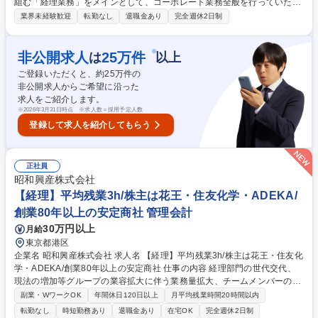
組む「経理業務」をメインとして、コーポレート業務全般を行っていただ
きます。社長や他部門メンバーと積極的にコミュニケーションを取り、
業界未経験歓迎
転勤なし
退職金あり
完全週休2日制
「経営視点」で業務を進めていただきます。 ■ファイナンスをサポートす
る経理：経営の明日を支えるファイナンスのもととなる各種明細等のデー
タ管理、更新、分析、報告など ■契約書面などの更新、管理：各種契約書
※
非公開求人
25
万件
は
以上
への対応など ■そのほかコーポレートサポート：社外からの問合せ、面談
ご登録いただくと、約
25
万件の
対応など 経理財務業務をメインとしつつ、一部コーポレート業務（メディ
非公開求人からご希望に沿った
アや取引先など対応、人事採用面談対応など）もお任せいたします。 募集
求人をご紹介します。
職種 【経理・財務】働く女性の「ウェルネス」を支えるベンチャー/裁量
※
2026年3月31日時点 ※求人数＝採用予定人数
が大きい仕事
登録して求人を紹介してもらう
正社員
昭和興産株式会社
【経理】平均残業3h/株主は花王・住友化学・ADEKA/
創業80年以上の安定商社 管理会計
30万円以上
月給
東京都港区
企業名 昭和興産株式会社 求人名 【経理】平均残業3h/株主は花王・住友化
学・ADEKA/創業80年以上の安定商社 仕事の内容 経理部門の世代交代、
現法の増加等グループの業容拡大に伴う業務量拡大、チームメンバーのラ
イフイベントに対応した安定的な体制構築を目指した増員となります。 経
副業・WワークOK
年間休日120日以上
月平均残業時間20時間以内
理部門の将来を担う中核人材として活躍していただける方を是非お迎えし
転勤なし
時短勤務あり
退職金あり
在宅OK
完全週休2日制