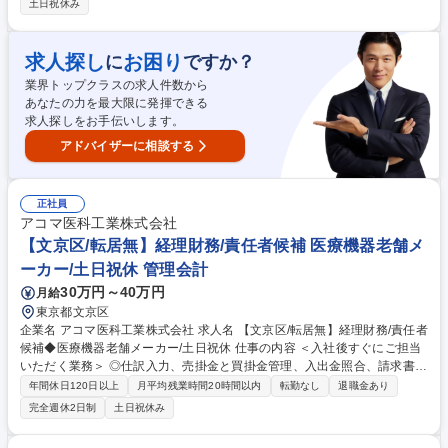
土日祝休み
入力■売掛金/入金管理業務■支払/請求業務■経費精算■その他、Excelを使
用しての資料作成■電話応対等 ※総務・人事等兼務の可能性有【人間関係
◎】チャットを活用してチームで密な情報共有を行い、お互いの現状を見
求人探し
お困り
に
ですか？
える化させ協働.和気あいあいとメリハリをつけ働いています!【入社後の
業界トップクラスの求人件数から
流れ】約1～2ヶ月の研修の後、経理チームに配属。※本配属後もOJTにて
あなたの力を最大限に発揮できる
自走できるまで丁寧にサポートします！ 募集職種 【経理】未経験から経
求人探しをお手伝いします。
理部長候補に！CFO直下でスピード感をもちスキルアップ
アドバイザーに相談する
正社員
アコマ医科工業株式会社
【文京区/転居無】経理財務/責任者候補 医療機器老舗メ
ーカー/土日祝休 管理会計
30万円～40万円
月給
東京都文京区
企業名 アコマ医科工業株式会社 求人名 【文京区/転居無】経理財務/責任者
候補◆医療機器老舗メーカー/土日祝休 仕事の内容 ＜入社後すぐにご担当
いただく業務＞ ◎仕訳入力、売掛金と買掛金管理、入出金照合、請求書・
領収書の発行、小口現金管理、在庫・棚卸資産の管理、原価計算補助、固
年間休日120日以上
月平均残業時間20時間以内
転勤なし
退職金あり
定資産管理。 ◎決算業務（月次、半期、年次）、財務諸表作成、決算整理
完全週休2日制
土日祝休み
仕訳、勘定科目残高の照合・調整。 ＜ゆくゆくお任せする業務＞◎法人
税・消費税等の申告書作成補助（申告自体は担当税理士に委託）、顧問税