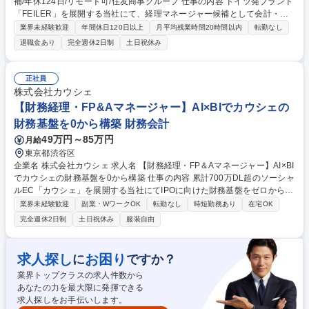
補/年休124日/リモート可/住友商事グループ 仕事の内容 ドイツ発ブランド
「FEILER」を展開する当社にて、経理マネージャー候補として会計・税
務全般をお任せいたします。初期はプレイングマネージャーとして実務と
業界未経験歓迎
年間休日120日以上
月平均残業時間20時間以内
転勤なし
教育の両面でのご活躍を期待します。 【業務内容】 ■会計：月次・年次決
退職金あり
完全週休2日制
土日祝休み
算、売掛/買掛管理、固定資産・棚卸資産管理、債務管理、引当金、会計監
査対応、法改正対応。 ■税務：申告業務（法人税・地方税・消費税・事業
所税・償却資産税・印紙税等）、各種届出、税務調査対応、法改正対応。
正社員
【業務内容の変更範囲】当社の指定する業務 募集職種 【渋谷】経理マネ
株式会社カウシェ
ージャー候補/年休124日/リモート可/住友商事グループ
【財務経理・FP&Aマネージャー】AI×BIでカウシェの
財務基盤を0から構築 財務会計
49万円～85万円
月給
東京都渋谷区
企業名 株式会社カウシェ 求人名 【財務経理・FP＆Aマネージャー】AI×BI
でカウシェの財務基盤を0から構築 仕事の内容 累計700万DL超のソーシャ
ルEC「カウシェ」を展開する当社にてIPOに向けた財務基盤をゼロから構
築していただきます。プレイングマネージャーとして、チーム作りと実務
業界未経験歓迎
副業・WワークOK
転勤なし
時短勤務あり
在宅OK
の両輪で事業成長を支える重要な役割です。 ■月次・年次決算の推進 ■3事
完全週休2日制
土日祝休み
服装自由
業モデルの会計標準化 ■予実管理・KPIレポート作成 ■BIダッシュボード整
備 ■IPO準備・開示資料作成補助 ■AI/SaaSを活用した業務効率化 ■チーム
マネジメント 【仕事の魅力】AI×経理の最前線で、新しい仕事のスタンダ
求人探し
お困り
に
ですか？
ードを自ら定義できます。数百万規模の膨大なデータを直接扱い、CFOと
業界トップクラスの求人件数から
近い距離で財務戦略に携わりながらIPO準備という貴重な経験を積める環
あなたの力を最大限に発揮できる
境です。 募集職種 【財務経理・FP＆Aマネージャー】AI×BIでカウシェの
求人探しをお手伝いします。
財務基盤を0から構築