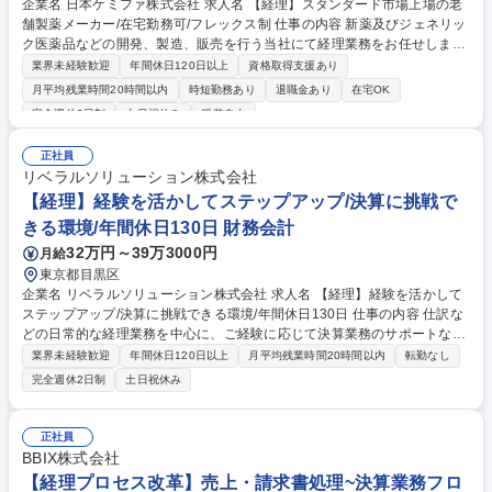
企業名 日本ケミファ株式会社 求人名 【経理】スタンダード市場上場の老
舗製薬メーカー/在宅勤務可/フレックス制 仕事の内容 新薬及びジェネリッ
ク医薬品などの開発、製造、販売を行う当社にて経理業務をお任せしま
す。下記いずれかの業務をご経験に合わせてお任せします。 ■請求書管
業界未経験歓迎
年間休日120日以上
資格取得支援あり
理・仕訳業務■月次決算業務■年次決算補助■財務諸表作成 ※ご入社後はご
月平均残業時間20時間以内
時短勤務あり
退職金あり
在宅OK
経験に合わせて月次決算などの経理業務から担当して頂きます。将来的に
完全週休2日制
土日祝休み
服装自由
はOJTなどでキャッチアップして頂き、年次決算、税務や管理会計業務の
一部もお任せします。【やりがい】財務会計、管理会計、資金管理の3チ
正社員
ームに分かれていますが、チームを超えた業務分担があるため、経理とし
リベラルソリューション株式会社
て幅広い業務経験を身につけることができます。 募集職種 【経理】スタ
【経理】経験を活かしてステップアップ/決算に挑戦で
ンダード市場上場の老舗製薬メーカー/在宅勤務可/フレックス制
きる環境/年間休日130日 財務会計
32万円～39万3000円
月給
東京都目黒区
企業名 リベラルソリューション株式会社 求人名 【経理】経験を活かして
ステップアップ/決算に挑戦できる環境/年間休日130日 仕事の内容 仕訳な
どの日常的な経理業務を中心に、ご経験に応じて決算業務のサポートなど
もお任せします。無理のない範囲からスタートし、少しずつ業務の幅を広
業界未経験歓迎
年間休日120日以上
月平均残業時間20時間以内
転勤なし
げていける環境です。 【具体的には】 ■仕訳入力、伝票処理■現金出納管
完全週休2日制
土日祝休み
理■売掛金／買掛金管理■請求書作成、管理■月次／年次決算のサポート■
会計事務所とのやり取り 【魅力】 ■土日休み／残業は月10～20時間程度■
落ち着いた環境で腰を据えて働ける■経営に近い立場で、会社の成長を数
正社員
字で支えられる■将来のキャリアを見据えて成長できる環境 募集職種 【経
BBIX株式会社
理】経験を活かしてステップアップ/決算に挑戦できる環境/年間休日130日
【経理プロセス改革】売上・請求書処理~決算業務フロ