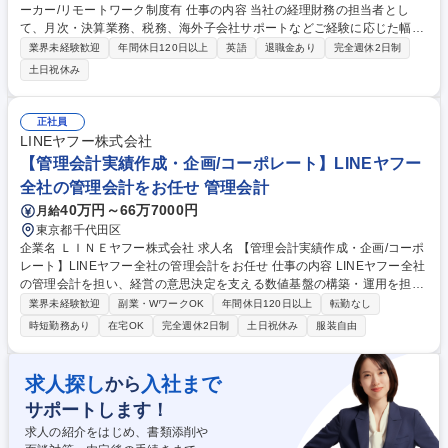
ーカー/リモートワーク制度有 仕事の内容 当社の経理財務の担当者とし
て、月次・決算業務、税務、海外子会社サポートなどご経験に応じた幅広
い業務をご担当していただきます。 【詳細】 ■財務経理全般…月次・決算
業界未経験歓迎
年間休日120日以上
英語
退職金あり
完全週休2日制
業務、税務、海外子会社のサポート ■その他…各種プロジェクト対応、シ
土日祝休み
ステム構築支援、海外事業の業績数値管理や統制強化 【業務に関する変更
の範囲:当社業務全般】 募集職種 【東京/経理財務】プライム上場/食品メー
カー/リモートワーク制度有
正社員
LINEヤフー株式会社
【管理会計実績作成・企画/コーポレート】LINEヤフー
全社の管理会計をお任せ 管理会計
40万円～66万7000円
月給
東京都千代田区
企業名 ＬＩＮＥヤフー株式会社 求人名 【管理会計実績作成・企画/コーポ
レート】LINEヤフー全社の管理会計をお任せ 仕事の内容 LINEヤフー全社
の管理会計を担い、経営の意思決定を支える数値基盤の構築・運用を担当
していただきます。月次の管理会計実績の作成だけではなく、組織変更や
業界未経験歓迎
副業・WワークOK
年間休日120日以上
転勤なし
新規事業の立ち上げなどの変化に対応しながら、 管理会計ルールの企画・
時短勤務あり
在宅OK
完全週休2日制
土日祝休み
服装自由
改善や、基幹システム刷新に伴う業務プロセス設計にも関わっていただき
ます。■月次の管理会計実績P/Lの作成、管理、確定■財務会計数値との突
合、各事業部門からのデータ収集、配賦計算の実施■過去実績数値の遡及
求人探し
入社まで
から
対応を含む管理会計数値の整備■属人化した管理会計業務の棚卸し、標準
サポートします！
化、マニュアル化、自動化の推進■経営要請に応じた管理会計ルールの企
画、提案、運用への落とし込み など 募集職種 【管理会計実績作成・企画/
求人の紹介をはじめ、書類添削や
コーポレート】LINEヤフー全社の管理会計をお任せ