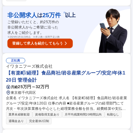
SH4HANA(SAP)を使用した会計データ取り纏め等の経理財務全般。 ・予
算策定取り纏めから予実分析、経営分析。 ・メンバーマネジメント（経理
部のメンバーは7名、部下は女性4名となる予定です）。 ・会社全体業務
※
非公開求人
25
万件
は
以上
（各種会議体への参加等）。 募集職種 【経理/管理職候補】商船三井10
ご登録いただくと、約
25
万件の
0％子会社／年間休日130日／賞与3・5カ月分
非公開求人からご希望に沿った
求人をご紹介します。
※
2026年3月31日時点 ※求人数＝採用予定人数
登録して求人を紹介してもらう
正社員
イワタニフーズ株式会社
【有楽町/経理】食品商社/岩谷産業グループ/安定/年休1
20日 管理会計
25万円～32万円
月給
東京都千代田区
企業名 イワタニフーズ株式会社 求人名 【有楽町/経理】食品商社/岩谷産業
グループ/安定/年休120日 仕事の内容 ■岩谷産業グループの経理部門にて
月次・年次決算業務を中心とした経理業務全般を担当。経費精算や支払処
理などの日常業務から決算業務まで幅広く経験できます。 【日次業務】■
業界未経験歓迎
資格取得支援あり
月平均残業時間20時間以内
転勤なし
出納業務■売掛金・買掛金管理■資金繰り■伝票入力・管理■経費精算のチ
退職金あり
完全週休2日制
ェック・処理（月3回振込）■海外送金手配■為替管理 【月次業務】■売掛
金・買掛金管理■勘定科目明細書作成・管理■・財務諸表の作成・親会社へ