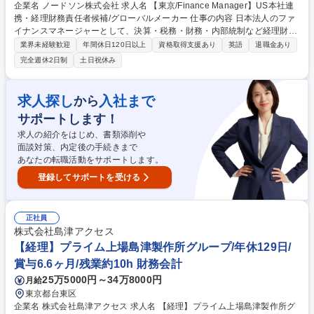
企業名 ノードソン株式会社 求人名 【東京/Finance Manager】US本社連
携・経理財務責任者候補/グローバルメーカー 仕事の内容 日本法人のファ
イナンスマネージャーとして、決算・税務・財務・内部統制など経理財務
全般を担当いただきます。US本社や国内各部門と連携しながら、財務戦
業界未経験歓迎
年間休日120日以上
資格取得支援あり
英語
退職金あり
略の推進や組織マネジメントを担うポジションです。 ■月次・年次決算お
完全週休2日制
土日祝休み
よびUS GAAPに基づく財務報告 ■税務・監査・内部統制（SOX）対応 ■キ
ャッシュフロー管理・資金計画 ■財務チームのマネジメント・育成 ■US本
社・税理士・監査法人との連携 ■財務業務の改善・効率化・標準化 募集職
求人探し
入社まで
から
種 【東京/Finance Manager】US本社連携・経理財務責任者候補/グロー
サポートします！
バルメーカー
求人の紹介をはじめ、書類添削や
面談対策、内定後の手続きまで
あなたの転職活動をサポートします。
登録してサポートを受ける
正社員
株式会社島津アクセス
【経理】プライム上場島津製作所グループ/年休129日/
賞与6.6ヶ月/残業約10h 財務会計
25万5000円～34万8000円
月給
東京都台東区
企業名 株式会社島津アクセス 求人名 【経理】プライム上場島津製作所グ