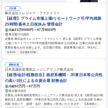
正社員
株式会社トレジャー・ファクトリー
【経理】プライム市場上場/リモートワーク可/平均残業
25時間/基本土日祝休み 管理会計
33万8000円～47万4000円
月給
東京都千代田区
企業名 株式会社トレジャー・ファクトリー 求人名 【経理】プライム市場
上場/リモートワーク可/平均残業25時間/基本土日祝休み 仕事の内容 経理
業務全般をお任せ致します。出店数の増加、新規事業の拡大、M＆Aによ
る業務拡大、また子会社の監査対応や連結決算等の業務拡大に伴う増員募
在宅OK
完全週休2日制
集。上場企業にて専門性を磨いてキャリアUPしたい方大歓迎です。 【職
務内容】■決算業務（月次/四半期/決算）■連結決算業務（国内・海外）■法
人税申告書作成■子会社決算の確認■監査法人対応（監査対応資料の作成）
契約社員
■開示資料作成補助（有価証券報告書等）■マネジメント業務 ※変更の範
日本高速鉄道電気エンジニアリング株式会社
囲：会社の定める業務 募集職種 【経理】プライム市場上場/リモートワー
【経理/会計/税務担当】政府系機関・JR東日本等公共性
ク可/平均残業25時間/基本土日祝休み
の高い3社による出資企業 財務会計
50万円～67万円
月給
東京都渋谷区
企業名 日本高速鉄道電気エンジニアリング株式会社 求人名 【経理/会計/税
務担当】政府系機関・JR東日本等公共性の高い3社による出資企業 仕事の
内容 当社にて、経理・会計・税務をご担当いただきます。 【具体的に