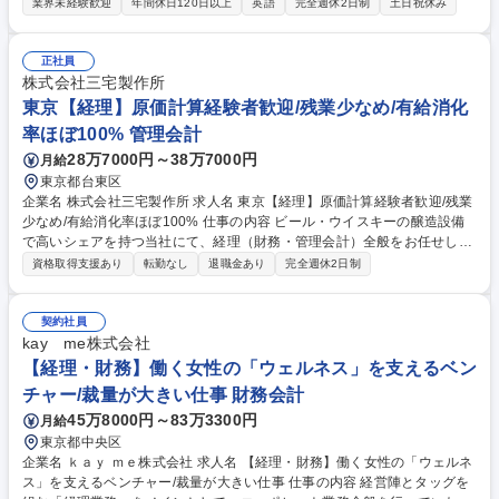
は】月次・年度決算作成、資産管理業務、収支計画策定、税理事務所対
業界未経験歓迎
年間休日120日以上
英語
完全週休2日制
土日祝休み
応、監査対応、メンバーの教育・指導等をメインとし、一部総務・企画業
務の補助を担当していただくことを想定しています。 【採用背景】国内経
理部の強化を目的とした採用です。経理・会計の管理者経験はもちろん、
正社員
広く総務・企画業務に関心を持つフットワークの良さがあれば尚可です。
株式会社三宅製作所
【企業詳細はコチラのリンクから】https://www.je-hsr.com 募集職種 【経
東京【経理】原価計算経験者歓迎/残業少なめ/有給消化
理/会計/税務担当】政府系機関・JR東日本等公共性の高い3社による出資
率ほぼ100% 管理会計
企業
28万7000円～38万7000円
月給
東京都台東区
企業名 株式会社三宅製作所 求人名 東京【経理】原価計算経験者歓迎/残業
少なめ/有給消化率ほぼ100% 仕事の内容 ビール・ウイスキーの醸造設備
で高いシェアを持つ当社にて、経理（財務・管理会計）全般をお任せしま
す。専門知識に基づき、経理面から企業運営に資する管理や経営陣への提
資格取得支援あり
転勤なし
退職金あり
完全週休2日制
言を行うやりがいの大きな職務です。 ■財務会計（中小企業会計基準に準
拠） ■原価管理（プロジェクトごとのきめ細かな利益管理、企業体質強化
のための課題抽出・経営陣への改善提言） ■資金管理および税務業務全般
契約社員
■資産管理および付随するその他経理事務全般 ※これまでのご経験に応じ
kay me株式会社
た業務から段階的にお任せいたしますので、安心して業務に慣れていただ
【経理・財務】働く女性の「ウェルネス」を支えるベン
けます。 業務内容の変更範囲：変更なし 募集職種 東京【経理】原価計算
チャー/裁量が大きい仕事 財務会計
経験者歓迎/残業少なめ/有給消化率ほぼ100%
45万8000円～83万3300円
月給
東京都中央区
企業名 ｋａｙ ｍｅ株式会社 求人名 【経理・財務】働く女性の「ウェルネ
ス」を支えるベンチャー/裁量が大きい仕事 仕事の内容 経営陣とタッグを