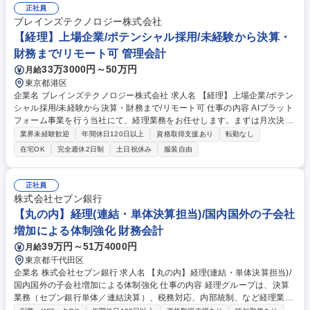
理士との折衝、租税公課。◎予算編成、予実管理、差異分析、コスト分
正社員
析、原価計算・製造原価報告書作成。◎資金繰り、銀行等の金融機関対応
ブレインズテクノロジー株式会社
（融資・借入交渉、返済計画）、金利・為替管理、債務管理、内部統制・
【経理】上場企業/ポテンシャル採用/未経験から決算・
ガバナンス。 募集職種 【文京区/転居無】経理財務/責任者候補◆医療機器
財務まで/リモート可 管理会計
老舗メーカー/土日祝休
33万3000円～50万円
月給
東京都港区
企業名 ブレインズテクノロジー株式会社 求人名 【経理】上場企業/ポテン
シャル採用/未経験から決算・財務まで/リモート可 仕事の内容 AIプラット
フォーム事業を行う当社にて、経理業務をお任せします。まずは月次決算
サポートや経費精算等の基礎から開始。習熟度に応じ、将来は開示・財
業界未経験歓迎
年間休日120日以上
資格取得支援あり
転勤なし
務・株主総会対応など管理部門のプロへ幅を広げて頂きます。 【具体的に
在宅OK
完全週休2日制
土日祝休み
服装自由
は】 ■月次・四半期・年次決算業務のサポート ■経費精算、仕訳入力、支
払管理、固定資産管理 ■稟議チェック、株主総会関連の運営サポート ■税
理士・監査法人への対応補助 ■管理会計、開示書類の作成補助 募集職種
正社員
【経理】上場企業/ポテンシャル採用/未経験から決算・財務まで/リモート
株式会社セブン銀行
可
【丸の内】経理(連結・単体決算担当)/国内国外の子会社
増加による体制強化 財務会計
39万円～51万4000円
月給
東京都千代田区
企業名 株式会社セブン銀行 求人名 【丸の内】経理(連結・単体決算担当)/
国内国外の子会社増加による体制強化 仕事の内容 経理グループは、決算
業務（セブン銀行単体／連結決算）、税務対応、内部統制、など経理業務