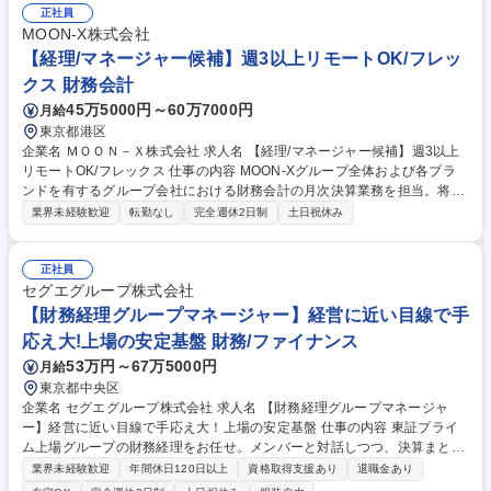
の月次報告 【年次業務】■決算対応■税務申告書の作成サポート※申告作
正社員
業は外部顧問税理対応■固定資産・リース管理 【その他】■内部および外
MOON-X株式会社
部監査対応■経理システム等の切替対応 募集職種 【有楽町/経理】食品商
【経理/マネージャー候補】週3以上リモートOK/フレッ
社/岩谷産業グループ/安定/年休120日
クス 財務会計
45万5000円～60万7000円
月給
東京都港区
企業名 ＭＯＯＮ－Ｘ株式会社 求人名 【経理/マネージャー候補】週3以上
リモートOK/フレックス 仕事の内容 MOON-Xグループ全体および各ブラ
ンドを有するグループ会社における財務会計の月次決算業務を担当。将来
的には、管理会計・連結決算・監査対応・M&A後の経理PMIなど、スキル
業界未経験歓迎
転勤なし
完全週休2日制
土日祝休み
や希望により幅広くお任せ予定です。 ・月次決算、年次決算業務 ・税務
申告書作成補助業務 ・経理業務のフロー整備、システムなどの要件定義
・プロジェクトやメンバーマネジメント ・その他（経理・財務の業務全般
正社員
や連結決算） 募集職種 【経理/マネージャー候補】週3以上リモートOK/フ
セグエグループ株式会社
レックス
【財務経理グループマネージャー】経営に近い目線で手
応え大!上場の安定基盤 財務/ファイナンス
53万円～67万5000円
月給
東京都中央区
企業名 セグエグループ株式会社 求人名 【財務経理グループマネージャ
ー】経営に近い目線で手応え大！上場の安定基盤 仕事の内容 東証プライ
ム上場グループの財務経理をお任せ。メンバーと対話しつつ、決算まとめ
や税務、子会社のサポートを行う責任あるポジションです。経営に近い目
業界未経験歓迎
年間休日120日以上
資格取得支援あり
退職金あり
線で、これまでの経験を活かしグループの成長を支えます。 【商材】人々