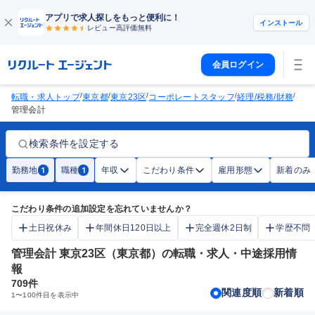
アプリで求人探しをもっと便利に！
インストール
レビュー高評価
無料
会員ログイン
/
/
/
/
/
転職・求人トップ
東京都
東京23区
コーポレートスタッフ
経理/税務/財務
管理会計
検索条件を設定する
勤務地
職種
年収
こだわり条件
雇用形態
新着のみ
1
1
こだわり条件の追加設定を忘れていませんか？
土日祝休み
年間休日120日以上
完全週休2日制
学歴不問
管理会計 東京23区（東京都）の転職・求人・中途採用情
報
709
件
関連度順
新着順
1
〜
100
件目を表示中