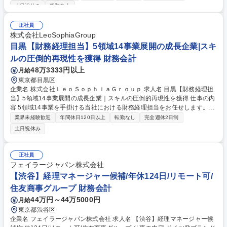
たいです。経理全般はもちろん、指導育成も担えるようになることを期待
土日祝休み
服装自由
しています。 【主な業務内容】■月次/年次決算業務等の会計業務■売掛
金・買掛金等の債権管理業務■有価証券・固定資産管理、為替ポジション
正社員
及び為替予約管理■現地法人の財務面の管理■予算・実績管理、帳簿・証憑
株式会社LeoSophiaGroup
書類の整備・保管 などです。（変更の範囲:当社業務全般） 募集職種 【経
目黒【財務経理担当】5領域14事業展開の成長企業|スキ
理】平均残業3h/株主は花王・住友化学・ADEKA/創業80年以上の安定商
社
ルの圧倒的再現性を獲得 財務会計
48万3333円以上
月給
東京都目黒区
企業名 株式会社ＬｅｏＳｏｐｈｉａＧｒｏｕｐ 求人名 目黒【財務経理担
当】5領域14事業展開の成長企業｜スキルの圧倒的再現性を獲得 仕事の内
容 5領域14事業を手掛ける当社における財務経理担当をお任せします。当
社では財務経理領域は経営として最も重視している要素の一つであり、今
業界未経験歓迎
年間休日120日以上
転勤なし
完全週休2日制
後の事業成長のための体制強化のための採用です。 ■決算業務 ・月次/年
土日祝休み
次決算業務および決算体制の構築・経営資料作成 ■経理/財務業務 ・外注
先との折衝、クオリティマネジメント・会計システムへの入力・入出金管
理/経費精算/固定資産管理・経理業務プロセス改善とシステム導入■金融機
正社員
関との折衝・資金調達（ご経験やご希望に 応じてお任せ） 募集職種 目黒
フェイラージャパン株式会社
【財務経理担当】5領域14事業展開の成長企業｜スキルの圧倒的再現性を
【渋谷】経理マネージャー候補/年休124日/リモート可/
獲得
住友商事グループ 財務会計
44万円～44万5000円
月給
東京都渋谷区
企業名 フェイラージャパン株式会社 求人名 【渋谷】経理マネージャー候