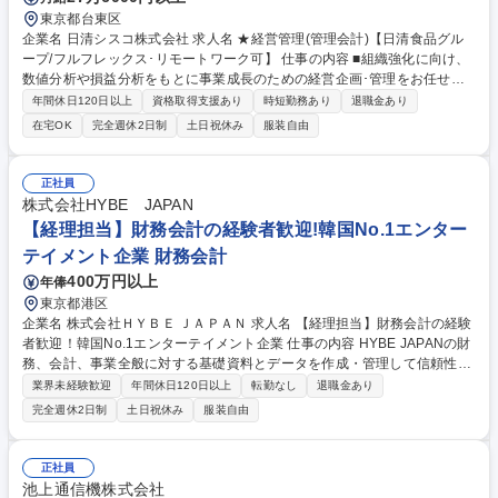
東京都台東区
企業名 日清シスコ株式会社 求人名 ★経営管理(管理会計)【日清食品グル
ープ/フルフレックス･リモートワーク可】 仕事の内容 ■組織強化に向け、
数値分析や損益分析をもとに事業成長のための経営企画･管理をお任せし
ます。 ★「もっと次 の100年へ」を掲げる同社の発展に向けた将来の幹部
年間休日120日以上
資格取得支援あり
時短勤務あり
退職金あり
候補/在宅勤務可/フルフレックスタイム制あり★ ご本人様のご経験に基づ
在宅OK
完全週休2日制
土日祝休み
服装自由
いて業務をお任せする予定。 ゆくゆくは経営陣に対しての提言や事業計画
書のプレゼン等をお任せいたします。 【主な業務】◎事業計画策定(年次･
中期事業計画の策定)、◎業績管理(損益分析･見込/月次決算･報告)、◎管理
正社員
会計(ブランド別損益/営業部門損益管理)、◎経営改善提案、◎IR業務、内
株式会社HYBE JAPAN
部統制業務 募集職種 ★経営管理(管理会計)【日清食品グループ/フルフレ
【経理担当】財務会計の経験者歓迎!韓国No.1エンター
ックス･リモートワーク可】
テイメント企業 財務会計
400万円以上
年俸
東京都港区
企業名 株式会社ＨＹＢＥ ＪＡＰＡＮ 求人名 【経理担当】財務会計の経験
者歓迎！韓国No.1エンターテイメント企業 仕事の内容 HYBE JAPANの財
務、会計、事業全般に対する基礎資料とデータを作成・管理して信頼性あ
る財務情報を経理担当として作成いただきます。また、財務チームの中核
業界未経験歓迎
年間休日120日以上
転勤なし
退職金あり
として事業部と経営者の意思決定を支援いただきます。 【業務内容】■売
完全週休2日制
土日祝休み
服装自由
上および損益の管理/システム入力/分析■経費/費用承認/モニタリング■月
次・四半期・年次決算業務■経理及び財務会計業務全般 等 【やりがい】IF
RS基準で親会社への報告を行っているおり、グローバルな会計基準の経
正社員
験が可能です。また会社として急成長しているフェーズのため、様々な関
池上通信機株式会社