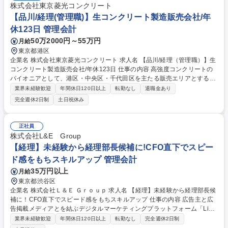
株式会社東京菱光コンクリート
風】一緒にランチに行くなどコミュニケーションが取りやすい環境 募集職
【品川/経理(管理職)】生コンクリート製造販売会社/年
種 【財務経理】カラコンメーカー/残業10時間/グローバル展開中/リモート
OK
休123日 管理会計
50万2000円～55万円
月給
東京都港区
企業名 株式会社東京菱光コンクリート 求人名 【品川/経理（管理職）】生
コンクリート製造販売会社/年休123日 仕事の内容 高強度コンクリートの
パイオニアとして、港区・中央区・千代田区を主たる販売エリアとする生
コンクリート製造販売を行っている当社にて、今回は経理業務（管理職）
業界未経験歓迎
年間休日120日以上
転勤なし
退職金あり
をお任せします。 ■月次・年次・連結決算に関する業務（製造原価計算、
完全週休2日制
土日祝休み
棚卸資産評価等） ■税務申告に関する業務（税理士・会計士との連携、監
査対応等） ■資金繰りに関する業務（社内報告資料の作成、キャッシュフ
ローの分析と改善提案等） ※給与計算・経費精算・小口精算・預金管理等
正社員
に関する業務は別担当がいるため、確認や取りまとめが主な役割となりま
株式会社L&E Group
す。 募集職種 【品川/経理（管理職）】生コンクリート製造販売会社/年休
【経理】未経験から経理部長候補に!CFO直下でスピー
123日
ド感をもちスキルアップ 管理会計
35万円以上
月給
東京都渋谷区
企業名 株式会社Ｌ＆Ｅ Ｇｒｏｕｐ 求人名 【経理】未経験から経理部長候
補に！CFO直下でスピード感をもちスキルアップ 仕事の内容 広告主と広
告掲載メディアとを結ぶデジタルマーケティングプラットフォーム「Link-
AG（自社サービス）」の運営を中心に事業展開し50人で70億を売り上げ
業界未経験歓迎
年間休日120日以上
転勤なし
完全週休2日制
る当社にて基盤を支えていただく経理業務をお任せ。 【業務内容】■仕訳