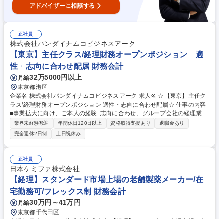
アドバイザーに相談する
正社員
株式会社バンダイナムコビジネスアーク
【東京】主任クラス/経理財務オープンポジション 適
性・志向に合わせ配属 財務会計
32万5000円以上
月給
東京都港区
企業名 株式会社バンダイナムコビジネスアーク 求人名 ☆【東京】主任ク
ラス/経理財務オープンポジション 適性・志向に合わせ配属☆ 仕事の内容
■事業拡大に向け、ご本人の経験･志向に合わせ、グループ会社の経理業務
をお任せします。オープンポジション：スキルや志向を考慮した上で、経
業界未経験歓迎
年間休日120日以上
資格取得支援あり
退職金あり
理(会計・財務･税務含む)配属先決定。 【詳細】月次･四半期･年次決算/税
完全週休2日制
土日祝休み
務/国際税務/海外赴任/当社の定める業務全般。ゆくゆくはマネジメント業
務等幅広くご活躍頂きます。 ※会計ソフト：SAP、勘定奉行 【魅力】シ
ェアードサービスでありながら事業の幅が広いため、様々な企業･業界を
正社員
経験できます。また将来の幹部候補として、業務や担当会社ローテーショ
日本ケミファ株式会社
ンし、上場経理/海外経理などのご経験もできます。 募集職種 ☆【東京】
【経理】スタンダード市場上場の老舗製薬メーカー/在
主任クラス/経理財務オープンポジション 適性・志向に合わせ配属☆
宅勤務可/フレックス制 財務会計
30万円～41万円
月給
東京都千代田区