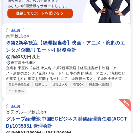
面談対策、内定後の手続きまで
あなたの転職活動をサポートします。
登録してサポートを受ける
正社員
東宝株式会社
※第2新卒歓迎【経理担当者】映画・アニメ・演劇のエ
ンタメ企業/リモート可 財務会計
33万円以上
月給
東京都千代田区
企業名 東宝株式会社 求人名 ※第2新卒歓迎【経理担当者】映画・アニ
メ・演劇のエンタメ企業/リモート可 仕事の内容 映画、アニメ、演劇など
の事業を柱に事業を展開する当社にて、経理担当者として経理全般の業務
をお任せします。 【具体的には】 ・各本部の損益計算および分析業務、
業界未経験歓迎
転勤なし
退職金あり
在宅OK
完全週休2日制
支払手続、経費精算システムにかかる業務 ・経営情報管理システムの帳簿
土日祝休み
利用にかかる統括業務 ・決算業務や開示請求業務 等 募集職種 ※第2新卒
歓迎【経理担当者】映画・アニメ・演劇のエンタメ企業/リモート可
正社員
楽天グループ株式会社
グループ経理部:中国ECビジネス財務経理責任者(ACCT
D)/1035851 管理会計
59万2000円～106万3000円
月給