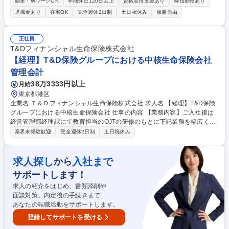
全般を所管しています。経理グループ長が経理業務全体を統轄し、決算業
副業・WワークOK
年間休日120日以上
資格取得支援あり
時短勤務あり
務中心に全メンバーで工程を分担しております。 【業務詳細】・連結決算
退職金あり
在宅OK
完全週休2日制
土日祝休み
服装自由
業務(四半期・年次決算、監査法人、子会社決算フォロー対応含む)の対応
・有報等の金商法開示対応。入社後は上記業務及び決算の各業務工程にア
サインします。フォローアップ期間は各業務の習熟に応じて個別設定をい
正社員
たします。その後、各部との調整や監査法人などの外部対応、分析などの
T&Dフィナンシャル生命保険株式会社
業務改善なども織り交ぜながら、経理業務全般実務に関わっていただきま
【経理】T&D保険グループにおける中核生命保険会社
す。 募集職種 【丸の内】経理(連結・単体決算担当)/国内国外の子会社増
管理会計
加による体制強化
38万3333円以上
月給
東京都港区
企業名 Ｔ＆Ｄフィナンシャル生命保険株式会社 求人名 【経理】T&D保険
グループにおける中核生命保険会社 仕事の内容 【業務内容】ご入社後は
経営管理部経理課にて教育担当のOJTの研修のもとに下記業務を幅広く担
って頂く予定です。 ■経理業務関連事項■決算・税務に関する事項 ■顧問税
業界未経験歓迎
完全週休2日制
土日祝休み
理士・会計監査人監査に関する事項 ■預貯金管理 【キャリアパス】総合職
採用の為、ゆくゆくはその他ポジションへのジョブローテーションもござ
います。 ※変更の範囲：当社業務全般 募集職種 【経理】T&D保険グルー
求人探し
入社まで
から
プにおける中核生命保険会社
サポートします！
求人の紹介をはじめ、書類添削や
面談対策、内定後の手続きまで
あなたの転職活動をサポートします。
登録してサポートを受ける