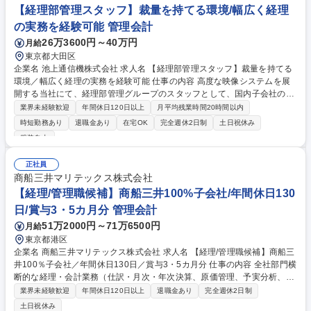
連業務を担当しながら専門的な会計担当者(経理担当者)として成長するこ
【経理部管理スタッフ】裁量を持てる環境/幅広く経理
とが出来ます。 募集職種 【経理担当】財務会計の経験者歓迎！韓国No.1
の実務を経験可能 管理会計
エンターテイメント企業
26万3600円～40万円
月給
東京都大田区
企業名 池上通信機株式会社 求人名 【経理部管理スタッフ】裁量を持てる
環境／幅広く経理の実務を経験可能 仕事の内容 高度な映像システムを展
開する当社にて、経理部管理グループのスタッフとして、国内子会社の損
益取りまとめや予算データ集計、親会社の管理会計業務も一部行い、内部
業界未経験歓迎
年間休日120日以上
月平均残業時間20時間以内
意思決定を支援し経営に貢献していただきます。 ■子会社予算策定 ■管理
時短勤務あり
退職金あり
在宅OK
完全週休2日制
土日祝休み
会計仕訳とデータ出力 ■予算実績管理 ■監査対応と棚卸実査 ■親会社管理
服装自由
会計 【仕事の魅力】データ集計や損益分析を通じ企業の意思決定を強力に
支援し経営効率の向上に貢献できます。子会社経営に近い立場で裁量を持
正社員
った業務が可能です。将来は希望に応じ業務ローテーションも行えます。
商船三井マリテックス株式会社
募集職種 【経理部管理スタッフ】裁量を持てる環境／幅広く経理の実務を
【経理/管理職候補】商船三井100%子会社/年間休日130
経験可能
日/賞与3・5カ月分 管理会計
51万2000円～71万6500円
月給
東京都港区
企業名 商船三井マリテックス株式会社 求人名 【経理/管理職候補】商船三
井100％子会社／年間休日130日／賞与3・5カ月分 仕事の内容 全社部門横
断的な経理・会計業務（仕訳・月次・年次決算、原価管理、予実分析、会
計監査対応 等）を中心に担っていただきます。業務改善やシステム導入の
業界未経験歓迎
年間休日120日以上
退職金あり
完全週休2日制
サポート、部内の中核メンバーとしての活躍を期待します。 ・会計ソフト
土日祝休み