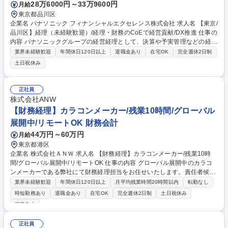
28万6000円～33万9600円
月給
東京都品川区
企業名 パナソニック フィナンシャルエクセレンス株式会社 求人名 【東京/
品川区】経理（未経験歓迎）/経理・財務のCoEで経営貢献/DX推進 仕事の
内容 パナソニックグループの経営経理として、決算や予実管理などの経理
業務から、ＤＸ・ＡＩを活用した業務プロセス改善、経営管理の支援まで
業界未経験歓迎
年間休日120日以上
退職金あり
在宅OK
完全週休2日制
幅広く担当。 ・経理・会計業務（決算、工場会計、予実・資金管理等）
土日祝休み
・業務プロセス改善（ＤＸ・ＡＩ活用の業務効率化） ・事業戦略支援（目
標策定の基礎業務等） ・内部統制、経営分析、経営管理など 専門性を高
めながら、業務改善や周囲との連携においてリーダーシップを発揮し、将
正社員
来的にはチームを牽引する役割を担っていただきます。 募集職種 【東京/
株式会社ANW
品川区】経理（未経験歓迎）/経理・財務のCoEで経営貢献/DX推進
【財務経理】カラコンメーカー/残業10時間/グローバル
展開中/リモートOK 財務会計
44万円～60万円
月給
東京都港区
企業名 株式会社ＡＮＷ 求人名 【財務経理】カラコンメーカー/残業10時
間/グローバル展開中/リモートOK 仕事の内容 グローバル展開中のカラコ
ンメーカーである弊社にて財務経理担当をお任せいたします。責任者候補
として財務経理部門を牽引していただき、体制を整えていただくことを期
業界未経験歓迎
年間休日120日以上
月平均残業時間20時間以内
転勤なし
待しております。 【業務内容】■月次～年次決算統括や連結決算（顧問税
時短勤務あり
退職金あり
在宅OK
完全週休2日制
土日祝休み
理士との連携） ■財務諸表・経営数値の分析・報告 ■銀行対応・資金繰り
服装自由
管理・支払承認 ■税務申告に関する確認・顧問税理士との調整 ■海外子会
社（韓国等）の会計・税務関連管理 ■M&Aに関する財務資料確認 ■代表レ
正社員
ポート ■経理業務フローの見直し・改善提案 ■マネジメント・育成 【社