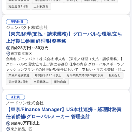
告書・決算短信作成、取締役会・経営会議資料作成、などをご担当いただ
完全週休2日制
土日祝休み
きます。 近年海外やアニメ関連の取引が増加しその内容も複雑化していま
す。こうした状況下で会計の専門家に求められる役割と仕事の付加価値は
増加しています。これからの東宝の成長を会計の領域から支え、ともに歩
契約社員
んでくれる仲間を募集いたします。 募集職種 【経理（連結決算業務）リ
ジェンパクト株式会社
ーダークラス】映画・アニメ・演劇のエンタメ企業
【東京/経理(支払・請求業務)】グローバルな環境/立ち
上げ期に参画 経理/財務事務
28万円～30万円
月給
東京都江東区
企業名 ジェンパクト株式会社 求人名 【東京／経理（支払・請求業務）】
グローバルな環境/立ち上げ期に参画◎ 仕事の内容 グローバルスポーツフ
ァッションブランドの経理BPO案件において、支払い・マスタ登録・請求
業務に従事いただきます。韓国拠点等との連携業務も発生いたします。
業界未経験歓迎
年間休日120日以上
月平均残業時間20時間以内
転勤なし
【詳細】 多国籍な社員が在籍する活気あるオフィスで、韓国拠点とのやり
完全週休2日制
土日祝休み
服装自由
取りを含めグローバルな経験を積めます。新規立ち上げプロジェクトの立
ち上げを通じ、多様な経理実務に触れることで市場価値を高められる環境
です。 在宅勤務はなく、対面での連携を重視した働き方です。 ※業務内
正社員
容の変更の範囲：会社の定める職務 募集職種 【東京／経理（支払・請求
ノードソン株式会社
業務）】グローバルな環境/立ち上げ期に参画◎
【東京/Finance Manager】US本社連携・経理財務責
任者候補/グローバルメーカー 管理会計
40万円以上
月給
東京都品川区