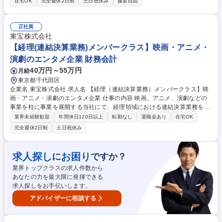
在宅OK
完全週休2日制
土日祝休み
服装自由
の生活やビジネスを守るITインフラと、自社開発のセキュリティシステ
ム。大手企業を中心に導入され、グループ全体で安定した成長を続けてい
ます。【詳細】■グループ各社の決算データの取りまとめ ■連結決算の手
正社員
続きや書類作成 ■税金に関する申告業務 ■グループ会社の経理指導や管
東宝株式会社
理、相談対応 ■会計監査をスムーズに進めるための対応 ■チームで働くメ
【経理(連結決算業務)メンバークラス】映画・アニメ・
ンバーのサポートや進捗管理 募集職種 【財務経理グループマネージャ
演劇のエンタメ企業 財務会計
ー】経営に近い目線で手応え大！上場の安定基盤
40万円～55万円
月給
東京都千代田区
企業名 東宝株式会社 求人名 【経理（連結決算業務）メンバークラス】映
画・アニメ・演劇のエンタメ企業 仕事の内容 映画、アニメ、演劇などの
事業を柱に事業を展開する当社にて、経理領域における連結決算業務をお
任せします。※メンバークラス採用です。 連結財務諸表作成、有価証券報
業界未経験歓迎
年間休日120日以上
転勤なし
退職金あり
在宅OK
告書・決算短信作成、取締役会・経営会議資料作成など、ご担当いただき
完全週休2日制
土日祝休み
ます。 近年海外やアニメ関連の取引が増加しその内容も複雑化していま
す。こうした状況下で会計の専門家に求められる役割と仕事の付加価値は
増加しています。これからの東宝の成長を会計の領域から支え、ともに歩
求人探し
お困り
に
ですか？
んでくれる仲間を募集いたします。 募集職種 【経理（連結決算業務）メ
業界トップクラスの求人件数から
ンバークラス】映画・アニメ・演劇のエンタメ企業
あなたの力を最大限に発揮できる
求人探しをお手伝いします。
アドバイザーに相談する