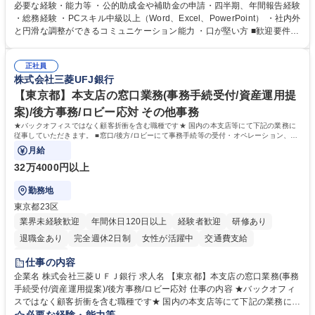
ジションとして活躍いただくことを期待しています。 【総務・人事グルー
必要な経験・能力等 ・公的助成金や補助金の申請・四半期、年間報告経験
プの業務内容】 ・人事制度関連 ・採用活動 ・教育研修の企画、実行 ・勤
・総務経験 ・PCスキル中級以上（Word、Excel、PowerPoint） ・社内外
怠管理 ・官公庁への各種提出 ・法定の会議運営（評議員会、理事会） ・
と円滑な調整ができるコミュニケーション能力 ・口が堅い方 ■歓迎要件
コンプライアンス ・内部規程やルールの管理、整備、文書管理 ・契約関
・採用業務経験 ・英語に抵抗がない方 ・営業経験 学歴・資格 学歴：大学
連 ・衛生管理 ・防災関連・公的助成金の管理・オフィス、ファシリティ
院 大学 高専 短大 専修学校 高校 語学力： 資格：
管理 ・福利厚生関連 ・職員からの問合せ、相談対応 ・その他日常の総務
正社員
株式会社三菱UFJ銀行
業務全般 募集職種 【東京／文京区】公益財団法人の総務人事業務／年間
休日125日
【東京都】本支店の窓口業務(事務手続受付/資産運用提
案)/後方事務/ロビー応対 その他事務
★バックオフィスではなく顧客折衝を含む職種です★ 国内の本支店等にて下記の業務に
従事していただきます。 ■窓口/後方/ロビーにて事務手続等の受付・オペレーション、お
客様対応
月給
32万4000円以上
勤務地
東京都23区
業界未経験歓迎
年間休日120日以上
経験者歓迎
研修あり
退職金あり
完全週休2日制
女性が活躍中
交通費支給
土日祝休み
仕事の内容
企業名 株式会社三菱ＵＦＪ銀行 求人名 【東京都】本支店の窓口業務(事務
手続受付/資産運用提案)/後方事務/ロビー応対 仕事の内容 ★バックオフィ
スではなく顧客折衝を含む職種です★ 国内の本支店等にて下記の業務に従
事していただきます。 ■窓口/後方/ロビーにて事務手続等の受付・オペレ