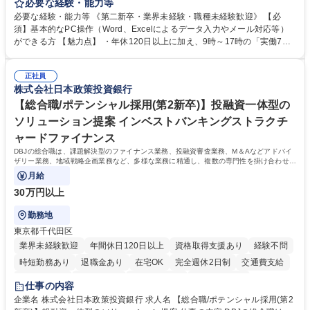
テム入力、電話・FAX対応をお任せします。将来的には、各種委員会の運
必要な経験・能力等
営事務局業務などにも幅広く携わっていただきます。 【会員管理・データ
必要な経験・能力等 《第二新卒・業界未経験・職種未経験歓迎》 【必
入力業務】 ・医師（会員）の住所変更、個人情報のシステム登録・更新
須】基本的なPC操作（Word、Excelによるデータ入力やメール対応等）
・年会費の徴収管理や入金データの照合確認 【問い合わせ対応】 ・会員
ができる方 【魅力点】 ・年休120日以上に加え、9時～17時の「実働7時
（医師）からの電話、FAX、ネット申請に伴う相談受付 ・複雑な案件のへ
間勤務」で残業も少なくワークライフバランスは抜群です。 【将来的な業
のエスカレーション・連携対応 募集職種 第二新卒歓迎！【正社員事務】
務（各種委員会運営）】 ・学会内における各種委員会のスケジュール調
年休120日/デスクワーク中心で残業少なめ
正社員
整、資料作成、当日の運営サポート 学歴・資格 学歴：大学院 大学 語学
株式会社日本政策投資銀行
力： 資格：
【総合職/ポテンシャル採用(第2新卒)】投融資一体型の
ソリューション提案 インベストバンキングストラクチ
ャードファイナンス
DBJの総合職は、課題解決型のファイナンス業務、投融資審査業務、M＆Aなどアドバイ
ザリー業務、地域戦略企画業務など、多様な業務に精通し、複数の専門性を掛け合わせて
広く社会に貢献していく職種です。
月給
30万円以上
勤務地
東京都千代田区
業界未経験歓迎
年間休日120日以上
資格取得支援あり
経験不問
時短勤務あり
退職金あり
在宅OK
完全週休2日制
交通費支給
駅近5分以内
土日祝休み
第二新卒歓迎
寮・社宅あり
仕事の内容
食事補助あり
託児所あり
企業名 株式会社日本政策投資銀行 求人名 【総合職/ポテンシャル採用(第2