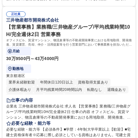
務部という組織として協力しながら進める体制です。 募集職種 【大阪】
関係各部門との調整を率先して行い、業務を円滑に遂行できる協調性やコ
総務人事＜未経験歓迎＞◇三菱電機G・社会インフラを支える/年休127日
ミュニケーション能力を持っている方 ・人事総務領域に興味がありゼネラ
正社員
リスト志向をお持ちの方 学歴・資格 学歴：大学院 大学 語学力： 資格：
三井物産都市開発株式会社
【営業事務】業務職/三井物産グループ/平均残業時間10
H/完全週休2日 営業事務
オフィスビル、賃貸マンション、物流倉庫等の不動産開発事業における用地取得、開発推
進、賃貸運営、売却、仲介・活用提案等を行う営業部門において事務業務を担当いただき
ます。
月給
30万9500円～43万4000円
勤務地
東京都港区
業界未経験歓迎
年間休日120日以上
資格取得支援あり
介護休暇あり
月平均残業時間20時間以内
転勤なし
退職金あり
在宅OK
賞与あり
育休あり
完全週休2日制
交通費支給
仕事の内容
駅近5分以内
土日祝休み
寮・社宅あり
企業名 三井物産都市開発株式会社 求人名 【営業事務】業務職/三井物産グ
ループ/平均残業時間10H/完全週休2日 仕事の内容 オフィスビル、賃貸マ
ンション、物流倉庫等の不動産開発事業における用地取得、開発推進、賃
貸運営、売却、仲介・活用提案等を行う営業部門において事務業務を担当
必要な経験・能力等
いただきます。 【詳細】・契約書管理、契約書製本、捺印対応、ファイリ
必要な経験・能力等 【必須条件】■学歴：4年制大学卒業以上【歓迎】■宅
ング、登記簿取得、調書取得・支払業務（各種費用支払、支払管理、請
建士資格保有者※応募に際し必須としている資格はありません。宅建士資