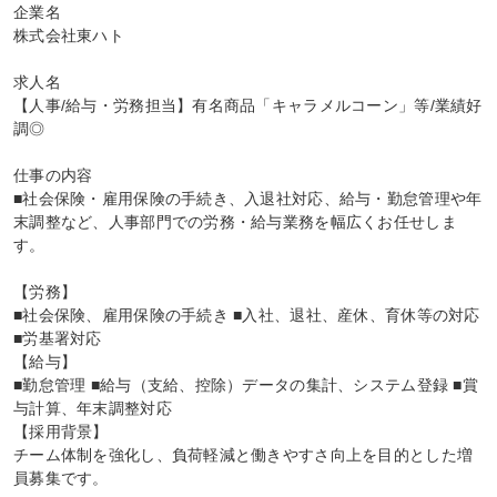
企業名

株式会社東ハト

求人名

【人事/給与・労務担当】有名商品「キャラメルコーン」等/業績好
調◎

仕事の内容

■社会保険・雇用保険の手続き、入退社対応、給与・勤怠管理や年
末調整など、人事部門での労務・給与業務を幅広くお任せしま
す。

【労務】

■社会保険、雇用保険の手続き ■入社、退社、産休、育休等の対応 
■労基署対応

【給与】

■勤怠管理 ■給与（支給、控除）データの集計、システム登録 ■賞
与計算、年末調整対応

【採用背景】

チーム体制を強化し、負荷軽減と働きやすさ向上を目的とした増
員募集です。
