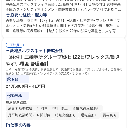
中央金庫のバックオフィス業務/安定基盤/年休120日 仕事の内容 農林中央
金庫のファシリティマネジメント関連業務を行うグループ会社である当社
にて、総務・庶務業務やファシリティマネジメントを行う事務系総合職を
必要な経験・能力等
募集いたします。 ■総務・庶務業務：外部委託先（外注先）や契約書の管
必要な経験・能力等 【いずれか必須】 ■総務・庶務業務■ファシリティマ
理、総務部門での管理業務、会計管理や決算業務、印刷物等の制作管理等
ネジメント業務■自社の組織運営に関する各種業務（経営企画、総務、人
※親会社である農林中央金庫から受託した総務庶務業務 ■ファシリティマ
事、経理等の実務経験） 【魅力】設立約70年の強固な基盤と、人を育て
ネジメント業務 農林中央金庫の店舗移転、レイアウト変更等のオフィス環
る「ホワイト」な就業環境 特徴: 1956年設立の農林中央金庫100%出資会
境構築、ビル管理・設備管理、警備、車両運行管理等 ■自社の組織運営に
社。充実した福利厚生と、ワークライフバランスの整った環境がありま
関する各種業務（経営企画、総務、人事、経理等） 募集職種 【事務系総
正社員
す。 また、業務がしっかりと基準化されており、中途入社でも質問しやす
三菱地所ハウスネット株式会社
合職】農林中央金庫のバックオフィス業務/安定基盤/年休120日
く馴染みやすい和やかな社風です。さらに、簿記やファシリティマネジャ
ーなどの資格取得に向けた費用負担や報奨金制度が非常に手厚く、成長で
【経理】三菱地所グループ/休日122日/フレックス/働き
きる環境です。 学歴・資格 学歴：大学院 大学 高専 短大 語学力： 資格：
やすい環境 管理会計
日商簿記検定2級
出納・経費精算から決算、税務全般まで一気通貫でお任せ。作業にとどまらず、ご自身の
経験を活かして主体的にバックオフィスを支えるポジションです。
月給
27万5000円～41万円
勤務地
東京都新宿区
業界未経験歓迎
年間休日120日以上
資格取得支援あり
月平均残業時間20時間以内
時短勤務あり
退職金あり
賞与あり
完全週休2日制
交通費支給
寮・社宅あり
仕事の内容