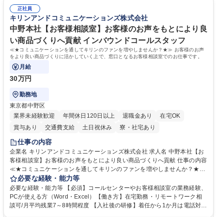
常に改善を目指す風土のため、安心して業務に取り組んでいただけます。
により、キーエンスの付加価値向上に貢献します。ベースの定型業務に加
募集職種 【大阪・京都・滋賀】営業事務 ※未経験可
正社員
えて、お客様や社員の状況に合わせ、能動的なサポート、改善の動きも期
キリンアンドコミュニケーションズ株式会社
待され。組織を支えるスペシャリストとして、チームに貢献し、結果的に
社員から頼られる存在になることができます。平均19:30の退勤以降の業
中野本社【お客様相談室】お客様のお声をもとにより良
務の持ち帰りも禁止されており、メリハリのある働き方となります。 学
い商品づくりへ貢献 インバウンドコールスタッフ
歴・資格 学歴：大学院 大学 高専 短大 語学力： 資格：
≪★コミュニケーションを通してキリンのファンを増やしませんか？★≫ お客様のお声
をより良い商品づくりに活かしていく上で、窓口となるお客様相談室でのお仕事です。
月給
30万円
勤務地
東京都中野区
業界未経験歓迎
年間休日120日以上
退職金あり
在宅OK
賞与あり
交通費支給
土日祝休み
寮・社宅あり
仕事の内容
企業名 キリンアンドコミュニケーションズ株式会社 求人名 中野本社【お
客様相談室】お客様のお声をもとにより良い商品づくりへ貢献 仕事の内容
≪★コミュニケーションを通してキリンのファンを増やしませんか？★≫
お客様のお声をより良い商品づくりに活かしていく上で、窓口となるお客
必要な経験・能力等
様相談室でのお仕事です。 日々お客様からいただくキリングループへのご
必要な経験・能力等 【必須】コールセンターやお客様相談室の業務経験、
意見を、企業活動に活かしています。お客様からの声に迅速かつ誠意をも
PCが使える方（Word・Excel）【働き方】在宅勤務・リモートワーク相
って対応、情報提供するとともにグループ内活動に反映しています。 【具
談可/月平均残業7～8時間程度 【入社後の研修】着任から1か月は電話対応
体的には】電話応対、メール、お手紙対応、ご指摘品調査報告書作成、有
のOJTを中心に実施し、電話対応に慣れた段階でメール・手紙のOJTを実