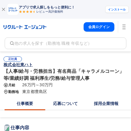
アプリで求人探しをもっと便利に！
インストール
レビュー高評価
無料
会員ログイン
他の求人を探す（勤務地 職種 年収など）
正社員
株式会社東ハト
【人事/給与・労務担当】有名商品「キャラメルコーン」
等/業績好調 福利厚生/労務/給与管理人事
26万円～30万円
月給
東京都豊島区
勤務地
仕事概要
応募について
採用企業情報
仕事内容