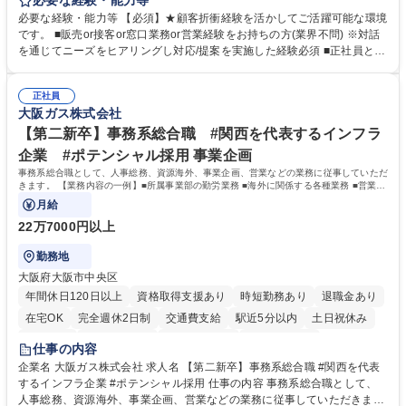
必要な経験・能力等
ーション、お客様対応 ■窓口にて、ご来店された個人のお客様に対して金
必要な経験・能力等 【必須】★顧客折衝経験を活かしてご活躍可能な環境
融商品のご提案 ■効率的な事務運用の検討・構築等 ≪業務紹介：ご応募前
です。 ■販売or接客or窓口業務or営業経験をお持ちの方(業界不問) ※対話
に必ずご覧ください≫ ※記事 https://www.mysite.bk.mufg.jp/career/circle/
を通じてニーズをヒアリングし対応/提案を実施した経験必須 ■正社員とし
article17/ ※動画 https://youtu.be/H-S7HaJqqbg 募集職種 【東京都】本支
ての就業経験1年以上 【歓迎】■金融業界での就業経験■銀行での預金為替
店の窓口業務(事務手続受付/資産運用提案)/後方事務/ロビー応対
事務経験 ■金融商品の提案・販売経験 ≪魅力≫研修やOJT環境が整ってい
正社員
るので安心して入行いただけます。 幅広いキャリアの選択肢があり、公募
大阪ガス株式会社
や社内副業等を活用し、 一人ひとりが挑戦できるカルチャーが浸透してい
ます。 学歴・資格 学歴：大学院 大学 高専 短大 専修学校 高校 語学力：
【第二新卒】事務系総合職 #関西を代表するインフラ
資格：
企業 #ポテンシャル採用 事業企画
事務系総合職として、人事総務、資源海外、事業企画、営業などの業務に従事していただ
きます。 【業務内容の一例】■所属事業部の勤労業務 ■海外に関係する各種業務 ■営業部
門の企画スタッフ、ルート営業
月給
22万7000円以上
勤務地
大阪府大阪市中央区
年間休日120日以上
資格取得支援あり
時短勤務あり
退職金あり
在宅OK
完全週休2日制
交通費支給
駅近5分以内
土日祝休み
服装自由
第二新卒歓迎
寮・社宅あり
食事補助あり
仕事の内容
企業名 大阪ガス株式会社 求人名 【第二新卒】事務系総合職 #関西を代表
するインフラ企業 #ポテンシャル採用 仕事の内容 事務系総合職として、
人事総務、資源海外、事業企画、営業などの業務に従事していただきま