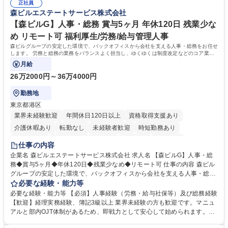
正社員
森ビルエステートサービス株式会社
【森ビルG】人事・総務 賞与5ヶ月 年休120日 残業少な
め リモート可 福利厚生/労務/給与管理人事
森ビルグループの安定した環境で、バックオフィスから会社を支える人事・総務をお任せ
します。 労務と総務の業務をバランスよく担当し、ゆくゆくは制度改定などのコア業務
にも挑戦できる、やりがいある環境です。
月給
26万2000円～36万4000円
勤務地
東京都港区
業界未経験歓迎
年間休日120日以上
資格取得支援あり
介護休暇あり
転勤なし
未経験者歓迎
時短勤務あり
経験者歓迎
退職金あり
在宅OK
賞与あり
育休あり
仕事の内容
完全週休2日制
交通費支給
長期歓迎
駅近5分以内
土日祝休み
企業名 森ビルエステートサービス株式会社 求人名 【森ビルG】人事・総
務◆賞与5ヶ月◆年休120日◆残業少なめ◆リモート可 仕事の内容 森ビル
グループの安定した環境で、バックオフィスから会社を支える人事・総務
をお任せします。 労務と総務の業務をバランスよく担当し、ゆくゆくは制
必要な経験・能力等
度改定などのコア業務にも挑戦できる、やりがいある環境です。 ■勤怠管
必要な経験・能力等 【必須】人事経験（労務・給与社保等）及び総務経験
理、給与計算、社会保険手続き、年末調整等の労務管理全般 ■入退社手続
【歓迎】経理実務経験、簿記3級以上 業界未経験の方も歓迎です。マニュ
き、社内規定の改定や人事制度改定などのコア業務 ■社内イベントの企画
アルと部内OJT体制があるため、即戦力として安心して始められます。
運営やその他総務業務全般 ※労務と総務を1：1の割合でお任せ。 入社後
【魅力・やりがい】森ビルGの安定基盤で労務から総務まで幅広く携われ