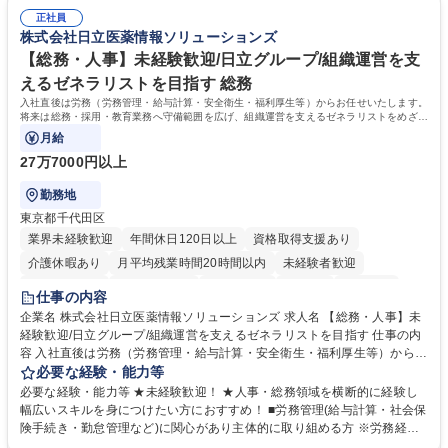
は部内のOJTを中心に、あなたの経験に合わせて不足している部分はいつ
ます。定型業務に留まらず、社内規定や人事制度の改定など会社のコア業
でも質問・相談できる環境が整っているため、安心して成長できます。 募
正社員
務に挑戦できるため、自身の成長と組織への貢献度をダイレクトに実感で
株式会社日立医薬情報ソリューションズ
集職種 【森ビルG】人事・総務◆賞与5ヶ月◆年休120日◆残業少なめ◆
きます。 残業少なめ、週1日リモート可など、ワークライフバランスを保
リモート可
ち長期活躍できる環境です。 「これまでの幅広い経験を活かし、長期的な
【総務・人事】未経験歓迎/日立グループ/組織運営を支
キャリアを築きたい」という前向きな意欲と挑戦を全力で応援します。 学
えるゼネラリストを目指す 総務
歴・資格 学歴：大学院 大学 高専 短大 専修学校 高校 語学力： 資格：日商
入社直後は労務（労務管理・給与計算・安全衛生・福利厚生等）からお任せいたします。
簿記検定1級 日商簿記検定2級 日商簿記検定3級
将来は総務・採用・教育業務へ守備範囲を広げ、組織運営を支えるゼネラリストをめざせ
ます。
月給
27万7000円以上
勤務地
東京都千代田区
業界未経験歓迎
年間休日120日以上
資格取得支援あり
介護休暇あり
月平均残業時間20時間以内
未経験者歓迎
住宅手当あり
時短勤務あり
退職金あり
在宅OK
賞与あり
仕事の内容
育休あり
完全週休2日制
交通費支給
土日祝休み
寮・社宅あり
企業名 株式会社日立医薬情報ソリューションズ 求人名 【総務・人事】未
経験歓迎/日立グループ/組織運営を支えるゼネラリストを目指す 仕事の内
容 入社直後は労務（労務管理・給与計算・安全衛生・福利厚生等）からお
任せいたします。将来は総務・採用・教育業務へ守備範囲を広げ、組織運
必要な経験・能力等
営を支えるゼネラリストをめざせます。 ・初期業務：労働時間管理、給与
必要な経験・能力等 ★未経験歓迎！ ★人事・総務領域を横断的に経験し
計算、社会保険対応、福利厚生管理、安全衛生、健康経営推進等をお任せ
幅広いスキルを身につけたい方におすすめ！ ■労務管理(給与計算・社会保
します。ご経験に応じて、休職者管理など、幅広く経験を積んでいただき
険手続き・勤怠管理など)に関心があり主体的に取り組める方 ※労務経験
ます。 ・将来的な広がり：総務・採用・教育・税務対応・経営企画等。
者は早期にご活躍いただけます。 ■チームで仕事を推進できる方■将来は