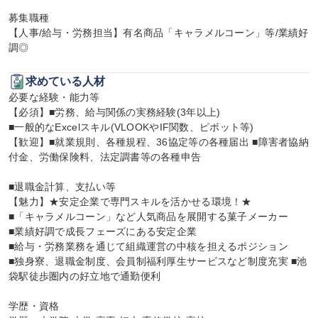
募集職種

【人事/給与・労務担当】有名商品「キャラメルコーン」等/業績好
調◎
求めている人材
必要な経験・能力等

【必須】■労務、給与関係の実務経験(3年以上)

■一般的なExcelスキル(VLOOKやIF関数、ピボット等)

【歓迎】■就業規則、各種規程、36協定等の各種届出 ■障害者協納
付金、労働保険料、法定調書等の各種申告

■退職金計算、支払い等

【魅力】★安定企業で専門スキルを活かせる環境！★

■「キャラメルコーン」など人気商品を展開する菓子メーカー

■業績好調で成長フェーズにある安定企業

■給与・労務業務を通じて組織運営の中核を担えるポジション

■独身寮、退職金制度、会員制福利厚生サービスなど制度充実 ■池
袋駅徒歩圏内の好立地で通勤便利

学歴・資格
