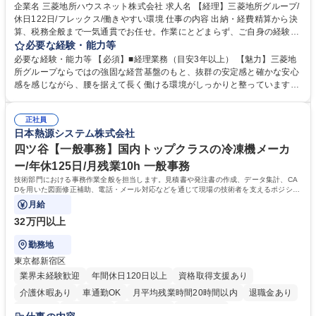
企業名 三菱地所ハウスネット株式会社 求人名 【経理】三菱地所グループ/
休日122日/フレックス/働きやすい環境 仕事の内容 出納・経費精算から決
算、税務全般まで一気通貫でお任せ。作業にとどまらず、ご自身の経験を
活かして主体的にバックオフィスを支えるポジションです。 経理業務全般
必要な経験・能力等
をお任せします。 ■出納業務（日々の入出金、経費精算業務） ■管理会
必要な経験・能力等 【必須】■経理業務（目安3年以上） 【魅力】三菱地
計・税務（月次実績資料作成、四半期決算、税務全般など） 募集職種
所グループならではの強固な経営基盤のもと、抜群の安定感と確かな安心
【経理】三菱地所グループ/休日122日/フレックス/働きやすい環境
感を感じながら、腰を据えて長く働ける環境がしっかりと整っています。
当社では現在、働き方改革や徹底した業務効率化を推進中。ワークライフ
バランスの実現に向けて有給休暇の取得を強力に後押ししており、長期休
正社員
暇の取得はもちろん、日々のプライベートの時間も十分に確保できるよ
日本熱源システム株式会社
う、職場環境が整備されています。 「これまでの経理経験を活かしつつ、
仕事も私生活も両立させたい」という方におすすめです。 学歴・資格 学
四ツ谷【一般事務】国内トップクラスの冷凍機メーカ
歴：大学院 大学 高専 短大 専修学校 高校 語学力： 資格：日商簿記検定3
ー/年休125日/月残業10h 一般事務
級
技術部門における事務作業全般を担当します。見積書や発注書の作成、データ集計、CA
Dを用いた図面修正補助、電話・メール対応などを通じて現場の技術者を支えるポジショ
ンです。
月給
32万円以上
勤務地
東京都新宿区
業界未経験歓迎
年間休日120日以上
資格取得支援あり
介護休暇あり
車通勤OK
月平均残業時間20時間以内
退職金あり
賞与あり
交通費支給
駅近5分以内
土日祝休み