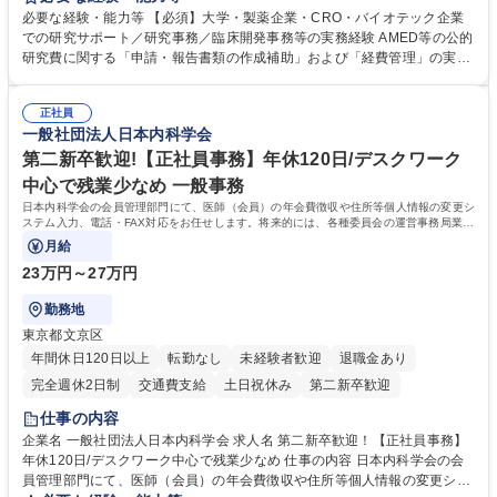
す。 ■見積取得、発注、検収、請求処理等の事務手続き ■委託先との定例
必要な経験・能力等 【必須】大学・製薬企業・CRO・バイオテック企業
会議の調整・アジェンダ準備・議事録作成 ■研究報告書、試験関連資料、
での研究サポート／研究事務／臨床開発事務等の実務経験 AMED等の公的
SOP等の整備・版管理・保管 ■研究開発の進捗・タイムライン・予算執行
研究費に関する「申請・報告書類の作成補助」および「経費管理」の実務
管理サポート ■AMED等公的研究費の申請・報告書類作成補助および経費
経験 【尚可】 ■URA経験または産学連携・研究費管理の経験 ■AMED等の
管理 ■社内外関係者との連絡調整・その他研究開発に関わる総務・庶務 募
公的研究費の申請・執行管理経験 ■英語での文書読解・メール対応力 【働
集職種 研究事務【フルリモート・時短勤務可】
正社員
き方について】フルリモートやハイブリッド勤務、時短勤務など個々のラ
一般社団法人日本内科学会
イフスタイルに応じた柔軟な働き方が可能です。育児や介護との両立も応
第二新卒歓迎!【正社員事務】年休120日/デスクワーク
援します。 学歴・資格 学歴：大学院 大学 語学力： 資格：
中心で残業少なめ 一般事務
日本内科学会の会員管理部門にて、医師（会員）の年会費徴収や住所等個人情報の変更シ
ステム入力、電話・FAX対応をお任せします。将来的には、各種委員会の運営事務局業務
などにも幅広く携わっていただきます。
月給
23万円～27万円
勤務地
東京都文京区
年間休日120日以上
転勤なし
未経験者歓迎
退職金あり
完全週休2日制
交通費支給
土日祝休み
第二新卒歓迎
仕事の内容
企業名 一般社団法人日本内科学会 求人名 第二新卒歓迎！【正社員事務】
年休120日/デスクワーク中心で残業少なめ 仕事の内容 日本内科学会の会
員管理部門にて、医師（会員）の年会費徴収や住所等個人情報の変更シス