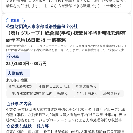
提案が積極的にできる方 【入社後】先輩社員と共に、適性や希望に沿って
新たな施策検討を積極的に行っていただき、会社全体を巻き込み課題解決
業務をお任せします。 【こんな方が活躍できる職種です】 ・仕組化が好
を推進。 ・オフィス運営：執務環境の整備・物品管理・社内規定整備/改
き/得意・協働の姿勢を持っている・優先順位付け、マルチタスクが得意・
善・イベント企画/運営・非常時の対応 など、本人の希望や適性によって
様々な立場で物事を考えられる・定型業務だけでなく突発的な出来事にも
幅広い業務の体得が可能で、多様なキャリアパスを描くことも可能です。
正社員
対処できる・新しいことに興味関心がある 【魅力】■自己啓発支援：資格
公益財団法人東京都道路整備保全公社
募集職種 【総務】未経験歓迎◎/リモート可/世界で唯一の事業/福利厚生◎/
取得や通信教育など費用の80%（年間25万円まで）を補助 ■住宅手当：家
再雇用有
賃の50%（月額7万円まで）を補助 学歴・資格 学歴：大学院 大学 語学
【都庁グループ】総合職(事務) 残業月平均9時間未満/有
力： 資格：
給年平均16日取得 一般事務
当社の総合職として、ジョブローテーションによる人事経理部門や収益事業等のフロント
部門の部署等幅広い部署での業務をお任せいたします。研修制度やキャリア支援が充実し
ております！ ※下記業務詳細
月給
22万1500円～30万円
勤務地
東京都新宿区
業界未経験歓迎
年間休日120日以上
介護休暇あり
月平均残業時間20時間以内
転勤なし
住宅手当あり
経験者歓迎
研修あり
退職金あり
賞与あり
完全週休2日制
交通費支給
仕事の内容
駅近5分以内
資格取得手当あり
食事補助あり
企業名 公益財団法人東京都道路整備保全公社 求人名 【都庁グループ】総
合職（事務）◇残業月平均9時間未満／有給年平均16日取得 仕事の内容 当
社の総合職として、ジョブローテーションによる人事経理部門や収益事業
等のフロント部門の部署等幅広い部署での業務をお任せいたします。研修
必要な経験・能力等
制度やキャリア支援が充実しております！ ※下記業務詳細 【業務詳細】■
必要な経験・能力等 【歓迎】営業経験or総務/人事/経理経験or官公庁職員