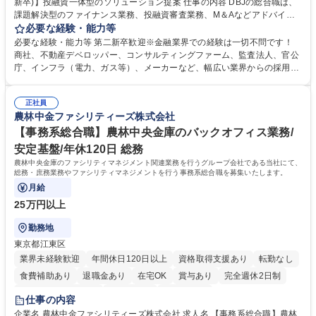
新卒)】投融資一体型のソリューション提案 仕事の内容 DBJの総合職は、
課題解決型のファイナンス業務、投融資審査業務、M＆Aなどアドバイザ
リー業務、地域戦略企画業務など、多様な業務に精通し、複数の専門性を
必要な経験・能力等
掛け合わせて広く社会に貢献していく職種です。 入社後は、横断的なロー
必要な経験・能力等 第二新卒歓迎※金融業界での経験は一切不問です！
テーションを経て適性や専門性に応じたキャリアを形成していただきま
商社、不動産デベロッパー、コンサルティングファーム、監査法人、官公
す。総合職として入社いただき、下記いずれかの部門でご活躍いただきま
庁、インフラ（電力、ガス等）、メーカーなど、幅広い業界からの採用実
す。※未経験の方に関しては、入行後3ヶ月間の金融の実務を学んでいた
績があります。 ＜求める人物像＞DBJでは、強い社会的使命感をもち、今
だく研修を準備しております。 ・法人RM業務・金融機能業務・コーポレ
後の日本のあり方を俯瞰する総合性と、金融分野のフロンティアを切り拓
ート・ナレッジ業務 ※それぞれの業務内容に関しては、別途その他労働条
正社員
く高い志を併せもった人材を求めています。ポテンシャル採用（第2新
農林中金ファシリティーズ株式会社
件備考欄に記載 募集職種 【総合職/ポテンシャル採用(第2新卒)】投融資一
卒）では、金融業界での経験や知識を問いません。新たな時代を見据え
体型のソリューション提案
て、複雑化する社会課題の解決に向けて先鞭をつける役割を担いたい、と
【事務系総合職】農林中央金庫のバックオフィス業務/
いう気概をお持ちの方を心待ちにしています。 学歴・資格 学歴：大学院
安定基盤/年休120日 総務
大学 語学力： 資格：
農林中央金庫のファシリティマネジメント関連業務を行うグループ会社である当社にて、
総務・庶務業務やファシリティマネジメントを行う事務系総合職を募集いたします。
月給
25万円以上
勤務地
東京都江東区
業界未経験歓迎
年間休日120日以上
資格取得支援あり
転勤なし
食費補助あり
退職金あり
在宅OK
賞与あり
完全週休2日制
インセンティブあり
交通費支給
土日祝休み
仕事の内容
企業名 農林中金ファシリティーズ株式会社 求人名 【事務系総合職】農林