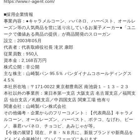
https://www.r-agent.com/

■採用企業情報

事業内容：●キャラメルコーン、ハバネロ、ハーベスト、オールレ
ーズン等の人気商品を世に送り出しているお菓子メーカー●「ユニ
ークで価値ある商品の提供」が商品開発のスローガン

設立：2003年05月

代表者：代表取締役社長 滝沢 康郎

従業員数：950人

資本金：2,168百万円

株式公開：非公開

主な株主：山崎製パン 95.5％ バンダイナムコホールディングス 
4.5％

本社所在地：〒171-0022 東京都豊島区 南池袋１－１３－２３

本社以外の事業所：東日本第一支店 大阪支店 名古屋支店／福岡支
店 仙台支店／札幌支店／中四国支店 関東工場 他有り

関連会社：山崎製パン株式会社

その他備考・企業からのフリーコメント：【代表商品】キャラメ
ルコーン、オールレーズン、ハーベスト、ポテコ、なげわ、ビー
ノ、暴君ハバネロ、チョコビ、あみじゃが等。

【今後の展望】現在、ＰＢ・ＮＢ共に、新規ブランドや新商品を
どんどん企画検討していくフェーズにあります。
