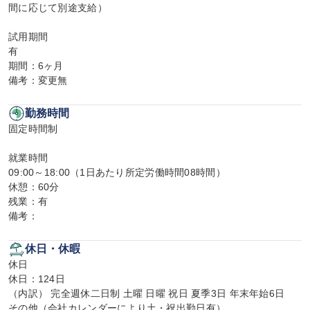
間に応じて別途支給）

試用期間

有

期間：6ヶ月

備考：変更無
勤務時間
固定時間制

就業時間

09:00～18:00（1日あたり所定労働時間08時間）

休憩：60分

残業：有

備考：
休日・休暇
休日

休日：124日

（内訳） 完全週休二日制 土曜 日曜 祝日 夏季3日 年末年始6日

その他（会社カレンダーにより土・祝出勤日有）
