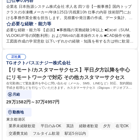
仕事の内容
企業名 日本熱源システム株式会社 求人名 四ツ谷【一般事務】国内トップ
クラスの冷凍機メーカー/年休125日/月残業10h 仕事の内容 技術部門にお
ける事務作業全般を担当します。見積書や発注書の作成、データ集計、C
ADを用いた図面修正補助、電話・メール対応などを通じて現場の技術者
必要な経験・能力等
を支えるポジションです。 【仕事内容】■資料の整理、作成、ファイリン
必要な経験・能力等 【必須】■事務職の実務経験1年以上 ■Excel（SUM、
グ、受発注等のデータ入力 ■工事見積書や発注書など案件に関する書面の
VLOOKUP等の関数利用）およびWordの基本操作スキル ■CAD操作や施
作成および管理■Excel関数を用いたデータ集計および管理■CAD操作によ
工図面作成の学習意欲 以下いずれかの経験・知識を有する方は特に歓迎し
る設備施工図の作成補助および図面修正■電話対応、メール対応、備品受
ます！ ■建設会社やサブコン会社での事務職経験 ■CADの使用経験 ■施工
発注処理■技術部門や現場担当者との連絡調整業務 ※必要な知識は業務の
図面の作成経験 ■配管図面の作成経験 ※SUM・VLOOKUP・SUMIFなど
中で少しずつ身につけられますので、専門知識を持たない方でも安心して
正社員
を使用しますが既存フォーマットへの入力・修正が中心です。一から関数
TGオクトパスエナジー株式会社
ご応募いただけます。 募集職種 四ツ谷【一般事務】国内トップクラスの
を組むことはありませんのでご安心ください。 学歴・資格 学歴：大学院
冷凍機メーカー/年休125日/月残業10h
大学 高専 短大 専修学校 高校 語学力： 資格：第一種運転免許普通自動車
【リモート/カスタマーサクセス】平日夕方以降を中心
にリモートワークで対応 その他カスタマーサクセス
在宅勤務にて緊急案件を中心に問い合わせ（メール、SMS、LINEなど）対応、契約開始
手続き処理などを行なっていただきます。カスタマーサクセス（Digiops：デジオプス）
と運用構築の業務となります。
月給
29万1582円～37万4957円
勤務地
東京都港区
業界未経験歓迎
平日のみOK
英語
経験者歓迎
夕方
在宅OK
交通費支給
フルタイム歓迎
駅近5分以内