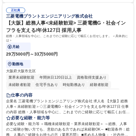
業も月平均20時間以下です。時差出勤制度や週1日のリモート勤務も相談
です。単に商品を販売するだけでなく原料の仕入れから販売までをトータ
可能で、ワークライフバランスを保ち長期就業しやすい環境です。 【当社
ルプロデュースしているため、商品に関わる全ての業務をサポート頂きま
正社員
の強み】1991年の設立以来、外食産業を中心としたお客様の多様なニー
三菱電機プラントエンジニアリング株式会社
す。 募集職種 東京都中央区【営業事務・貿易事務】食品商社/残業少なめ/
ズに沿った冷凍水産物等の生産・輸入・販売を一貫して手掛けています。
リモート等相談可
自社工場と海外拠点の強固な連携によるワンストップサービスが最大の強
【大阪】総務人事<未経験歓迎> 三菱電機G・社会イン
みです。 学歴・資格 学歴：大学院 大学 語学力：英語 資格：
フラを支える/年休127日 採用人事
総務・人事領域を中心に、これまでのご経験に応じて幅広くお任せします。 ＜具体的に
は＞
月給
29万5000円～33万5000円
勤務地
大阪府大阪市北区
業界未経験歓迎
年間休日120日以上
資格取得支援あり
未経験者歓迎
住宅手当あり
時短勤務あり
経験者歓迎
退職金あり
在宅OK
賞与あり
完全週休2日制
交通費支給
仕事の内容
駅近5分以内
土日祝休み
服装自由
寮・社宅あり
食事補助あり
企業名 三菱電機プラントエンジニアリング株式会社 求人名 【大阪】総務
人事＜未経験歓迎＞◇三菱電機G・社会インフラを支える/年休127日 仕事
の内容 総務・人事領域を中心に、これまでのご経験に応じて幅広くお任せ
します。 ＜具体的には＞ ・総務/人事労務（給与・社保・勤怠管理など）
必要な経験・能力等
・採用・教育研修 ・福利厚生運用 など ※基本的には事務所勤務ですが、
必要な経験・能力等 ＜職種未経験歓迎・業界未経験歓迎＞ ～総務、人事
採用や教育等の業務内容により、関西圏以外への日帰り・宿泊を伴う国内
のご経験が無い方でも、意欲のある方であれば未経験OK～ ■歓迎条件：総
出張もございます。 ※担当業務を持ちつつ、お互いに助け合いながら、総
務、人事のご経験をお持ちの方（業界不問） ■求める人物像：・社内外の