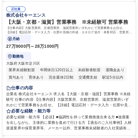
★メンバーがマンツーマンで丁寧に教えるため、ご経験が浅くても安心！
マネジメント職として活躍したい 【尚可】■人事、労務、採用、教育業務
幅広く経験を積みたい意欲がある方に最適な環境です。 募集職種 【総
正社員
のご経験 ■労務管理（給与計算・社会保険手続き・勤怠管理など）の経験
株式会社キーエンス
務・人事】未経験歓迎/日立グループ/組織運営を支えるゼネラリストを目
■衛生管理者の資格をお持ちの方 学歴・資格 学歴：大学院 大学 高専 短大
指す
専修学校 高校 語学力： 資格：
【大阪・京都・滋賀】営業事務 ※未経験可 営業事務
【仕事内容】大阪営業所、京都営業所、滋賀営業所いずれかにて営業事務をお任せ。
【詳細】電話応対・データ入力・伝票や見積の作成・カタログ送付・来客対応・営業所内
で発生する事務業務や業務改善をお任せ。
月給
27万9000円～28万1000円
勤務地
大阪府大阪市淀川区
業界未経験歓迎
年間休日120日以上
未経験者歓迎
退職金あり
賞与あり
育休あり
完全週休2日制
交通費支給
駅近5分以内
土日祝休み
仕事の内容
企業名 株式会社キーエンス 求人名 【大阪・京都・滋賀】営業事務 ※未経
験可 仕事の内容 【仕事内容】大阪営業所、京都営業所、滋賀営業所いず
れかにて営業事務をお任せ。 【詳細】電話応対・データ入力・伝票や見積
の作成・カタログ送付・来客対応・営業所内で発生する事務業務や業務改
必要な経験・能力等
善をお任せ。 【教育制度】ご入社後、育成担当とペアになりながらOJTに
必要な経験・能力等 【必須】■協調性を持って業務推進出来る方 ■改善案
て業務を覚えていただくことが可能です。業務システムがきちんと構築さ
を出しながら、主体的に業務を進めて行ける方 【過去のご入社事例】人材
れているため、スムーズに仕事に慣れることができる環境です。また、
派遣業界や保育業界等、メーカー以外、営業事務未経験者の入社実績有
「チームで成果を出す文化」があり、良いやり方を積極的に共有しながら
【当社の事務職について】単なる事務ではなく主体性を発揮したサポート