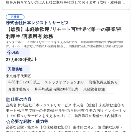
求・支払データ登録、取引先マスター申請対応）・予算作成及び予実管
格をお持ちでない方は入社後に取得を推奨しております（取得・維持費用
理・各種稟議書、報告書作成業務・各種台帳管理、交際費・会議費支払報
の一部補助あり） 【求める人物像】 ・向学心豊かで、主体的に行動でき
告書作成及び月次管理・部内総務庶務全般 など※※配属先によっては上記
る方。 ・社内外の多様な関係者と協調して業務を進められるコミュニケー
の他に担当頂く業務が発生する場合があります。 募集職種 【営業事務】
正社員
ション力がある方。 ・チャレンジを厭わず、粘り強く業務に取り組める
株式会社日本レジストリサービス
業務職/三井物産グループ/平均残業時間10H/完全週休2日
方。多様な関係者と謙虚に信頼関係を構築でき、期限を意識したスケジュ
ール管理が出来る方。※将来的に他部署（営業部門、コーポレート部門）
【総務】未経験歓迎 /リモート可/世界で唯一の事業/福
へのジョブローテーションの可能性があります。 学歴・資格 学歴：大学
利厚生 /再雇用有 総務
院 大学 語学力： 資格：宅地建物取引士
インターネット上の様々なサービスを支える当社にて、執務環境の整備や社内制度の検
討、イベント運営などの幅広い業務を担当し、間接的に会社の生産性向上や成長に貢献し
ている部署です。
月給
27万6000円以上
勤務地
東京都千代田区
年間休日120日以上
ストックオプションあり
資格取得支援あり
介護休暇あり
月平均残業時間20時間以内
未経験者歓迎
住宅手当あり
時短勤務あり
研修あり
在宅OK
賞与あり
仕事の内容
完全週休2日制
交通費支給
駅近5分以内
土日祝休み
服装自由
企業名 株式会社日本レジストリサービス 求人名 【総務】未経験歓迎◎/リ
モート可/世界で唯一の事業/福利厚生◎/再雇用有 仕事の内容 インターネッ
ト上の様々なサービスを支える当社にて、執務環境の整備や社内制度の検
討、イベント運営などの幅広い業務を担当し、間接的に会社の生産性向上
必要な経験・能力等
や成長に貢献している部署です。 会社の全メンバーが安心して長く成果を
必要な経験・能力等 【◎未経験歓迎◎】 主体的に考え、論理的な説明・
発揮できる環境を整えるために、毎日のメンテナンスや維持管理に加え、