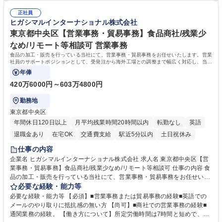
人チャットボット対応など。 【1日の対応件数】■電話：月間一人当たり
施する予定です。独り立ち以降もしっかりフォローする体制を整えていま
平均100件前後■メール・手紙：同上40件前後 募集職種 中野本社【お客様
正社員
すのでご安心ください。 【当社について】キリングループの広報機能を担
ヒガシマルインターナショナル株式会社
相談室】お客様のお声をもとにより良い商品づくりへ貢献
う会社として、お客様との出会いを大切にし、磨き上げたホスピタリティ
を込めてコミュニケーションをとりながら広報関連業務を行っておりま
東京都中央区【営業事務・貿易事務】食品商社/残業少
す。 学歴・資格 学歴：大学院 大学 高専 短大 専修学校 高校 語学力： 資
なめ/リモート等相談可 営業事務
格：
食品の加工・販売を行っている当社にて、営業事務・貿易事務をお任せいたします。営業
社員のサポートポジションとして、受発注から海外工場との調整まで幅広く対応し、当社
事業の根幹を支えていただきます。
年俸
420万6000円～603万4800円
勤務地
東京都中央区
年間休日120日以上
月平均残業時間20時間以内
転勤なし
英語
退職金あり
在宅OK
交通費支給
駅近5分以内
土日祝休み
仕事の内容
企業名 ヒガシマルインターナショナル株式会社 求人名 東京都中央区【営
業事務・貿易事務】食品商社/残業少なめ/リモート等相談可 仕事の内容 食
品の加工・販売を行っている当社にて、営業事務・貿易事務をお任せいた
します。営業社員のサポートポジションとして、受発注から海外工場との
必要な経験・能力等
調整まで幅広く対応し、当社事業の根幹を支えていただきます。 ■受発注
必要な経験・能力等 【必須】■営業事務または貿易事務の経験■英語での
業務、請求書発行 ■海外工場とのスケジュール調整 ■在庫管理 ■輸入書類
メールのやり取りに抵抗感の無い方 【尚可】■商社での営業事務の経験■
の確認・作成 ■配送手配 ■通関業者を通して行う輸出入業全般 ■倉庫との
通関業務の経験。 【働き方について】所定労働時間は7時間と短めで、残
倉入れ調整等 ※ゼネラリストとしてのキャリアアップを目指すことが可能