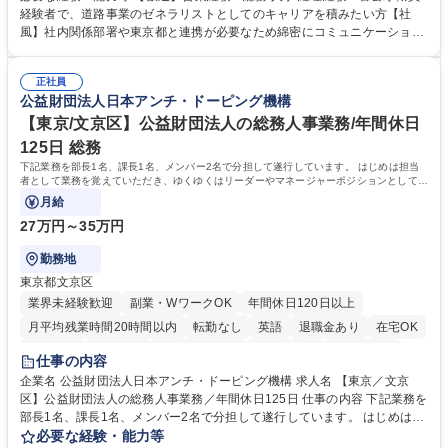
管理部門：広報、人事、経理など当公社の運営に係る管理業務 ■収益部
経験者で、道路事業のゼネラリストとしてのキャリアを積みたい方【社
門：駐車場の新規開拓、管理運営、新宿駅西口広場の「イベントコーナ
風】社内関係部署や東京都と連携が必要なため綿密にコミュニケーション
ー」などの管理運営 ■道路部門：整備の急がれる骨格幹線道路や木造住宅
を図っています。 【業務の魅力】■幅広く携われる：総合職（事務）で
密集地域の特定整備路線の用地取得、道路に関する普及啓発事業、都内の
は、駐車場の管理運営や道路用地の取得、公益財団法人の中枢を担う管理
道路施設や道路工事現場の見学ツアー事業 ※入社後は上記いずれかの部門
正社員
部門など多岐に渡る業務を経験できます。 ■様々なプロジェクト：駐車場
公益財団法人日本アンチ・ドーピング機構
へ配属。※業務内容変更の範囲：会社の定める業務 募集職種 【都庁グル
事業の他、新宿駅西口広場内に設置された照明を兼ねた広告「ブライトサ
ープ】総合職（事務）◇残業月平均9時間未満／有給年平均16日取得
イン」の管理運営を行うなど、事業収益を生み出す活動を積極的に行って
【東京/文京区】公益財団法人の総務人事業務/年間休日
います。 学歴・資格 学歴：大学院 大学 高専 短大 専修学校 高校 語学力：
125日 総務
資格：
下記業務を部長1名、課長1名、メンバー2名で分担して遂行しています。 はじめは担当
者として業務を覚えていただき、ゆくゆくはリーダーやマネージャーポジションとして活
躍いただくことを期待しています。
月給
27万円～35万円
勤務地
東京都文京区
業界未経験歓迎
副業・WワークOK
年間休日120日以上
月平均残業時間20時間以内
転勤なし
英語
退職金あり
在宅OK
賞与あり
育休あり
完全週休2日制
交通費支給
土日祝休み
仕事の内容
食事補助あり
企業名 公益財団法人日本アンチ・ドーピング機構 求人名 【東京／文京
区】公益財団法人の総務人事業務／年間休日125日 仕事の内容 下記業務を
部長1名、課長1名、メンバー2名で分担して遂行しています。 はじめは担
当者として業務を覚えていただき、ゆくゆくはリーダーやマネージャーポ
必要な経験・能力等