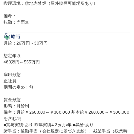
喫煙環境：敷地内禁煙（屋外喫煙可能場所あり）

備考：

転勤：当面無
給与
月給：26万円～30万円

想定年収

480万円～555万円

雇用形態

正社員

期間の定め：無

賃金形態

形態：月給制

備考：月給￥260,000～￥300,000 基本給￥260,000～￥300,000
を含む/月

■賞与実績:あり 昨年実績4.3ヵ月/年 ■昇給:あり

諸手当：通勤手当（会社規定に基づき支給）、残業手当（残業時