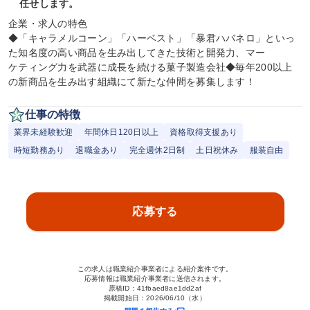
任せします。
企業・求人の特色

◆「キャラメルコーン」「ハーベスト」「暴君ハバネロ」といっ
た知名度の高い商品を生み出してきた技術と開発力、マー

ケティング力を武器に成長を続ける菓子製造会社◆毎年200以上
の新商品を生み出す組織にて新たな仲間を募集します！
仕事の特徴
業界未経験歓迎
年間休日120日以上
資格取得支援あり
時短勤務あり
退職金あり
完全週休2日制
土日祝休み
服装自由
応募する
この求人は職業紹介事業者による紹介案件です。
応募情報は職業紹介事業者に送信されます。
原稿ID：
41fbaed8ae1dd2af
掲載開始日：
2026/06/10（水）