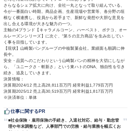
さらなるシェア拡大に向け、全社一丸となって取り組んでいる、
今が一番面白い時期。商品企画、生産現場や営業等、各分野の垣
根なく横連携し、役員から若手まで、新鮮な発想や大胆な意見を
出し合える環境が大きな魅力の一つ。

主軸の4ブランド【キャラメルコーン、ハーベスト、ポテコ、オー
ルレーズンシリーズ】に次ぐ、“第５の主力商品”を生み出してい
く事を目指しています。

【現状】山崎製パングループの中核製菓会社。業績面も順調に伸
長中。

安全・品質へのこだわりという山崎製パンの精神を大切にしなが
ら、「ユニークさ・斬新さ」という東ハトのDNA、独自性を引き
続き、追及していきます。

決算情報：

決算期2024/12 売上高28,811百万円 経常利益1,779百万円

決算期2025/12 売上高30,519百万円 経常利益1,817百万円

※決済単位：単体
仕事に関するPR
■社会保険・雇用保険の手続き、入退社対応、給与・勤怠管
理や年末調整など、人事部門での労務・給与業務を幅広くお