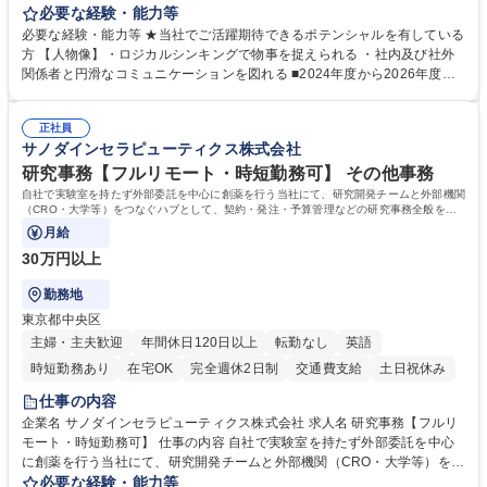
す。 【業務内容の一例】■所属事業部の勤労業務 ■海外に関係する各種業
必要な経験・能力等
務 ■営業部門の企画スタッフ、ルート営業 【キャリアパス】入社後の配属
必要な経験・能力等 ★当社でご活躍期待できるポテンシャルを有している
ポジションで一定期間ご活躍頂いた後、本人の適性及び将来のキャリアを
方 【人物像】・ロジカルシンキングで物事を捉えられる ・社内及び社外
鑑みてジョブローテーションを行います。 【育成】OJTでの現場育成や研
関係者と円滑なコミュニケーションを図れる ■2024年度から2026年度ま
修カリキュラムを通じて、Daigasグループの業務で必要となる知識につい
での3ヵ年を対象とする「Daigasグループ中期経営計画2026」を策定しま
て学んでいただきます。 募集職種 【第二新卒】事務系総合職 #関西を代
した。https://www.osakagas.co.jp/company/press/pr2024/1777576_564
表するインフラ企業 #ポテンシャル採用
正社員
72.html ■エネルギーセキュリティの不安定化や気候変動による自然災害の
サノダインセラピューティクス株式会社
甚大化など、これまで以上に社会課題解決の重要性が高まっています。
「未来の日常」の創造に向けて持続可能な社会の実現に貢献してまいりま
研究事務【フルリモート・時短勤務可】 その他事務
す。 学歴・資格 学歴：大学院 大学 語学力： 資格：
自社で実験室を持たず外部委託を中心に創薬を行う当社にて、研究開発チームと外部機関
（CRO・大学等）をつなぐハブとして、契約・発注・予算管理などの研究事務全般をお
任せします。
月給
30万円以上
勤務地
東京都中央区
主婦・主夫歓迎
年間休日120日以上
転勤なし
英語
時短勤務あり
在宅OK
完全週休2日制
交通費支給
土日祝休み
仕事の内容
企業名 サノダインセラピューティクス株式会社 求人名 研究事務【フルリ
モート・時短勤務可】 仕事の内容 自社で実験室を持たず外部委託を中心
に創薬を行う当社にて、研究開発チームと外部機関（CRO・大学等）をつ
なぐハブとして、契約・発注・予算管理などの研究事務全般をお任せしま
必要な経験・能力等