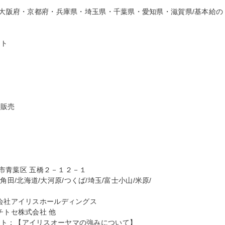
県・大阪府・京都府・兵庫県・埼玉県・千葉県・愛知県・滋賀県/基本給の
ト

販売

台市青葉区 五橋２－１２－１

:角田/北海道/大河原/つくば/埼玉/富士小山/米原/

会社アイリスホールディングス

トセ株式会社 他

ト：【アイリスオーヤマの強みについて】
