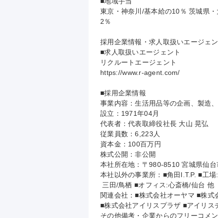
■地域手当

東京・神奈川/基本給の10％ 茨城
2％

採用企業情報・求人取扱いエージェン
■求人取扱いエージェント

リクルートエージェント

https://www.r-agent.com/

■採用企業情報

事業内容：生活用品等の企画、製造、
設立：1971年04月

代表者：代表取締役社長 大山 晃弘

従業員数：6,223人

資本金：100百万円

株式公開：非公開

本社所在地：〒980-8510 宮城県仙
本社以外の事業所：■角田I.T.P. ■工場
 三田/鳥栖 ■オフィス:心斎橋/仙台 他

関連会社：■株式会社オーヤマ ■株式
■株式会社アイリスプラザ ■アイリスチ
その他備考・企業からのフリーコメン