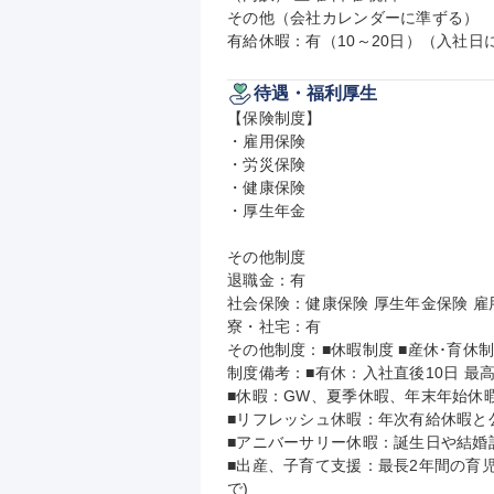
その他（会社カレンダーに準ずる）

有給休暇：有（10～20日）（入社
待遇・福利厚生
【保険制度】

・雇用保険

・労災保険

・健康保険

・厚生年金

その他制度

退職金：有

社会保険：健康保険 厚生年金保険 雇用
寮・社宅：有

その他制度：■休暇制度 ■産休･育休制
制度備考：■有休：入社直後10日 最
■休暇：GW、夏季休暇、年末年始休暇
■リフレッシュ休暇：年次有給休暇と
■アニバーサリー休暇：誕生日や結婚
■出産、子育て支援：最長2年間の育児
で)
