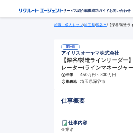
サービス紹介
転職成功ガイド
お問い合わせ
転職・求人トップ
/
埼玉県
/
深谷市
/
【深谷/製造ラ
正社員
アイリスオーヤマ株式会社
【深谷/製造ラインリーダー
レーター/ラインマネージャー(
450万円～800万円
年俸
埼玉県深谷市
勤務地
仕事概要
仕事内容
企業名
