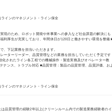
造ラインのマネジメント・ライン保全

の実現のため、ロボット開発や米事業への参入など社会課題の解決にも
福利厚生が充実しており、年間休日が120日と働きやすい環境を整備★
で、下記業務を担当いただきます。

ペレーターリーダー、品質管理などの業務を担当していただく予定です
動化されたライン各工程での機械操作・製造実務及びオペレーター教
ンテナンス、トラブル対応 ■品質管理：製品の品質管理、品質評価、お
造ラインのマネジメント・ライン保全
たは品質管理の経験2年以上(クリーンルーム内での製造業務経験者のイ