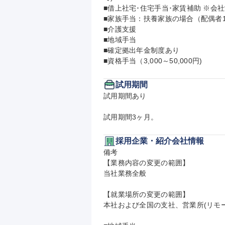
■借上社宅･住宅手当･家賃補助 ※会
■家族手当：扶養家族の場合（配偶者10,
■介護支援

■地域手当

■確定拠出年金制度あり

■資格手当（3,000～50,000円)
試用期間
試用期間あり

試用期間3ヶ月。
採用企業・紹介会社情報
備考

【業務内容の変更の範囲】

当社業務全般

【就業場所の変更の範囲】

本社および全国の支社、営業所(リモー