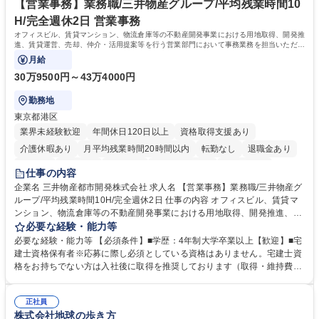
リモート可
ち長期活躍できる環境です。 「これまでの幅広い経験を活かし、長期的な
【営業事務】業務職/三井物産グループ/平均残業時間10
キャリアを築きたい」という前向きな意欲と挑戦を全力で応援します。 学
H/完全週休2日 営業事務
歴・資格 学歴：大学院 大学 高専 短大 専修学校 高校 語学力： 資格：日商
オフィスビル、賃貸マンション、物流倉庫等の不動産開発事業における用地取得、開発推
簿記検定1級 日商簿記検定2級 日商簿記検定3級
進、賃貸運営、売却、仲介・活用提案等を行う営業部門において事務業務を担当いただき
ます。
月給
30万9500円～43万4000円
勤務地
東京都港区
業界未経験歓迎
年間休日120日以上
資格取得支援あり
介護休暇あり
月平均残業時間20時間以内
転勤なし
退職金あり
在宅OK
賞与あり
育休あり
完全週休2日制
交通費支給
仕事の内容
駅近5分以内
土日祝休み
寮・社宅あり
企業名 三井物産都市開発株式会社 求人名 【営業事務】業務職/三井物産グ
ループ/平均残業時間10H/完全週休2日 仕事の内容 オフィスビル、賃貸マ
ンション、物流倉庫等の不動産開発事業における用地取得、開発推進、賃
貸運営、売却、仲介・活用提案等を行う営業部門において事務業務を担当
必要な経験・能力等
いただきます。 【詳細】・契約書管理、契約書製本、捺印対応、ファイリ
必要な経験・能力等 【必須条件】■学歴：4年制大学卒業以上【歓迎】■宅
ング、登記簿取得、調書取得・支払業務（各種費用支払、支払管理、請
建士資格保有者※応募に際し必須としている資格はありません。宅建士資
求・支払データ登録、取引先マスター申請対応）・予算作成及び予実管
格をお持ちでない方は入社後に取得を推奨しております（取得・維持費用
理・各種稟議書、報告書作成業務・各種台帳管理、交際費・会議費支払報
の一部補助あり） 【求める人物像】 ・向学心豊かで、主体的に行動でき
告書作成及び月次管理・部内総務庶務全般 など※※配属先によっては上記
る方。 ・社内外の多様な関係者と協調して業務を進められるコミュニケー
の他に担当頂く業務が発生する場合があります。 募集職種 【営業事務】
正社員
ション力がある方。 ・チャレンジを厭わず、粘り強く業務に取り組める
株式会社地球の歩き方
業務職/三井物産グループ/平均残業時間10H/完全週休2日
方。多様な関係者と謙虚に信頼関係を構築でき、期限を意識したスケジュ