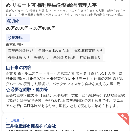
め リモート可 福利厚生/労務/給与管理人事
森ビルグループの安定した環境で、バックオフィスから会社を支える人事・総務をお任せ
します。 労務と総務の業務をバランスよく担当し、ゆくゆくは制度改定などのコア業務
にも挑戦できる、やりがいある環境です。
月給
26万2000円～36万4000円
勤務地
東京都港区
業界未経験歓迎
年間休日120日以上
資格取得支援あり
介護休暇あり
転勤なし
未経験者歓迎
時短勤務あり
経験者歓迎
退職金あり
在宅OK
賞与あり
育休あり
仕事の内容
完全週休2日制
交通費支給
長期歓迎
駅近5分以内
土日祝休み
企業名 森ビルエステートサービス株式会社 求人名 【森ビルG】人事・総
務◆賞与5ヶ月◆年休120日◆残業少なめ◆リモート可 仕事の内容 森ビル
グループの安定した環境で、バックオフィスから会社を支える人事・総務
をお任せします。 労務と総務の業務をバランスよく担当し、ゆくゆくは制
必要な経験・能力等
度改定などのコア業務にも挑戦できる、やりがいある環境です。 ■勤怠管
必要な経験・能力等 【必須】人事経験（労務・給与社保等）及び総務経験
理、給与計算、社会保険手続き、年末調整等の労務管理全般 ■入退社手続
【歓迎】経理実務経験、簿記3級以上 業界未経験の方も歓迎です。マニュ
き、社内規定の改定や人事制度改定などのコア業務 ■社内イベントの企画
アルと部内OJT体制があるため、即戦力として安心して始められます。
運営やその他総務業務全般 ※労務と総務を1：1の割合でお任せ。 入社後
【魅力・やりがい】森ビルGの安定基盤で労務から総務まで幅広く携われ
は部内のOJTを中心に、あなたの経験に合わせて不足している部分はいつ
ます。定型業務に留まらず、社内規定や人事制度の改定など会社のコア業
でも質問・相談できる環境が整っているため、安心して成長できます。 募
正社員
務に挑戦できるため、自身の成長と組織への貢献度をダイレクトに実感で
三井物産都市開発株式会社
集職種 【森ビルG】人事・総務◆賞与5ヶ月◆年休120日◆残業少なめ◆
きます。 残業少なめ、週1日リモート可など、ワークライフバランスを保