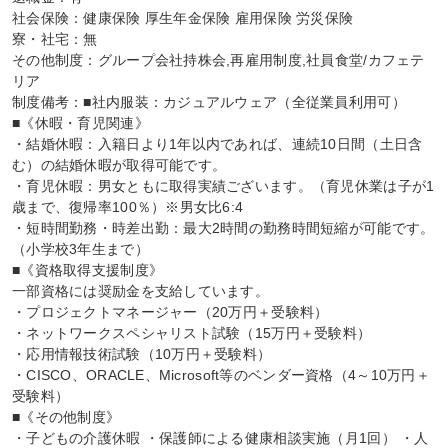
社会保険：健康保険 厚生年金保険 雇用保険 労災保険

寮・社宅：無

その他制度：グループ会社持株会,再雇用制度,社員食堂/カフェテ
リア

制度備考：■社内服装：カジュアルウェア（全従業員利用可）

■《休暇・育児関連》

・結婚休暇：入籍日より1年以内であれば、連続10日間（土日含
む）の結婚休暇が取得可能です。

・育児休暇：男女ともに取得実績ございます。（育児休業は子が1
歳まで、復帰率100％）※男女比6:4

・短時間勤務・時差出勤：最大2時間の勤務時間短縮が可能です。
（小学校3年生まで）

■《資格取得支援制度》

一部資格には奨励金を支給しています。

・プロジェクトマネージャー（20万円＋受験料）

・ネットワークスペシャリスト試験（15万円＋受験料）

・応用情報技術試験（10万円＋受験料）

・CISCO、ORACLE、Microsoft等のベンダー資格（4～10万円＋
受験料）

■《その他制度》

・子どもの介護休暇 ・保護師による健康相談実施（月1回） ・人