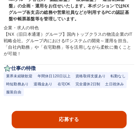
盤」の企画・運用をお任せいたします。本ポジションではNX
グループ各支店の総務や営業社員などが利用するPCの認証基
盤や帳票基盤等を管理しています。
企業・求人の特色

【NX（旧日本通運）グループ】国内トップクラスの物流企業のIT
戦略会社。グループ内におけるITシステムの開発～運用を担当。
「自社内勤務」や「在宅勤務」等を活用しながら柔軟に働くこと
が可能！
仕事の特徴
業界未経験歓迎
年間休日120日以上
資格取得支援あり
転勤なし
時短勤務あり
退職金あり
在宅OK
完全週休2日制
土日祝休み
服装自由
応募する