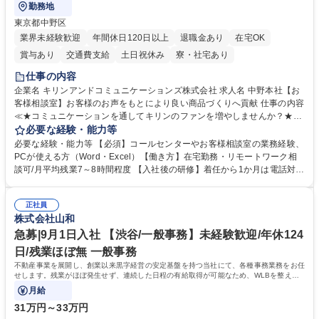
勤務地
東京都中野区
業界未経験歓迎
年間休日120日以上
退職金あり
在宅OK
賞与あり
交通費支給
土日祝休み
寮・社宅あり
仕事の内容
企業名 キリンアンドコミュニケーションズ株式会社 求人名 中野本社【お
客様相談室】お客様のお声をもとにより良い商品づくりへ貢献 仕事の内容
≪★コミュニケーションを通してキリンのファンを増やしませんか？★≫
お客様のお声をより良い商品づくりに活かしていく上で、窓口となるお客
必要な経験・能力等
様相談室でのお仕事です。 日々お客様からいただくキリングループへのご
必要な経験・能力等 【必須】コールセンターやお客様相談室の業務経験、
意見を、企業活動に活かしています。お客様からの声に迅速かつ誠意をも
PCが使える方（Word・Excel）【働き方】在宅勤務・リモートワーク相
って対応、情報提供するとともにグループ内活動に反映しています。 【具
談可/月平均残業7～8時間程度 【入社後の研修】着任から1か月は電話対応
体的には】電話応対、メール、お手紙対応、ご指摘品調査報告書作成、有
のOJTを中心に実施し、電話対応に慣れた段階でメール・手紙のOJTを実
人チャットボット対応など。 【1日の対応件数】■電話：月間一人当たり
施する予定です。独り立ち以降もしっかりフォローする体制を整えていま
平均100件前後■メール・手紙：同上40件前後 募集職種 中野本社【お客様
正社員
すのでご安心ください。 【当社について】キリングループの広報機能を担
株式会社山和
相談室】お客様のお声をもとにより良い商品づくりへ貢献
う会社として、お客様との出会いを大切にし、磨き上げたホスピタリティ
を込めてコミュニケーションをとりながら広報関連業務を行っておりま
急募|9月1日入社 【渋谷/一般事務】未経験歓迎/年休124
す。 学歴・資格 学歴：大学院 大学 高専 短大 専修学校 高校 語学力： 資
日/残業ほぼ無 一般事務
格：
不動産事業を展開し、創業以来黒字経営の安定基盤を持つ当社にて、各種事務業務をお任
せします。残業がほぼ発生せず、連続した日程の有給取得が可能なため、WLBを整えた
い方にお勧めの環境です！
月給
31万円～33万円