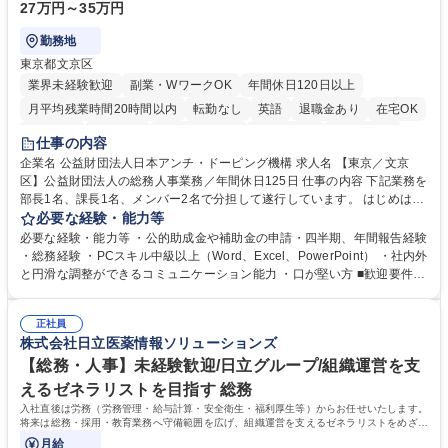
27万円～35万円
勤務地
東京都文京区
業界未経験歓迎
副業・WワークOK
年間休日120日以上
月平均残業時間20時間以内
転勤なし
英語
退職金あり
在宅OK
賞与あり
育休あり
完全週休2日制
交通費支給
土日祝休み
仕事の内容
食事補助あり
企業名 公益財団法人日本アンチ・ドーピング機構 求人名 【東京／文京
区】公益財団法人の総務人事業務／年間休日125日 仕事の内容 下記業務を
部長1名、課長1名、メンバー2名で分担して遂行しています。 はじめは担
当者として業務を覚えていただき、ゆくゆくはリーダーやマネージャーポ
必要な経験・能力等
ジションとして活躍いただくことを期待しています。 【総務・人事グルー
必要な経験・能力等 ・公的助成金や補助金の申請・四半期、年間報告経験
プの業務内容】 ・人事制度関連 ・採用活動 ・教育研修の企画、実行 ・勤
・総務経験 ・PCスキル中級以上（Word、Excel、PowerPoint） ・社内外
怠管理 ・官公庁への各種提出 ・法定の会議運営（評議員会、理事会） ・
と円滑な調整ができるコミュニケーション能力 ・口が堅い方 ■歓迎要件
コンプライアンス ・内部規程やルールの管理、整備、文書管理 ・契約関
・採用業務経験 ・英語に抵抗がない方 ・営業経験 学歴・資格 学歴：大学
連 ・衛生管理 ・防災関連・公的助成金の管理・オフィス、ファシリティ
院 大学 高専 短大 専修学校 高校 語学力： 資格：
管理 ・福利厚生関連 ・職員からの問合せ、相談対応 ・その他日常の総務
正社員
株式会社日立医薬情報ソリューションズ
業務全般 募集職種 【東京／文京区】公益財団法人の総務人事業務／年間
休日125日
【総務・人事】未経験歓迎/日立グループ/組織運営を支
えるゼネラリストを目指す 総務
入社直後は労務（労務管理・給与計算・安全衛生・福利厚生等）からお任せいたします。
将来は総務・採用・教育業務へ守備範囲を広げ、組織運営を支えるゼネラリストをめざせ
ます。
月給