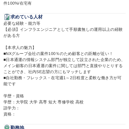
件100%/在宅有
求めている人材
必要な経験・能力等

【必須】インフラエンジニアとして手順書無しの運用以上の経験
がある方

【本求人の魅力】

■NXグループ会社の案件100％のため顧客との距離が近い！

■日本通運の情報システム部門が独立して設立された企業のため、
メイン顧客の日本通運の案件に関しては部門と直接やりとりする
ことができ、社内SE志望の方にもマッチします

■自社勤務・フレックス・在宅週1～2日程度と柔軟な働き方が可
能です

学歴・資格

学歴：大学院 大学 高専 短大 専修学校 高校

語学力：

資格：
勤務地