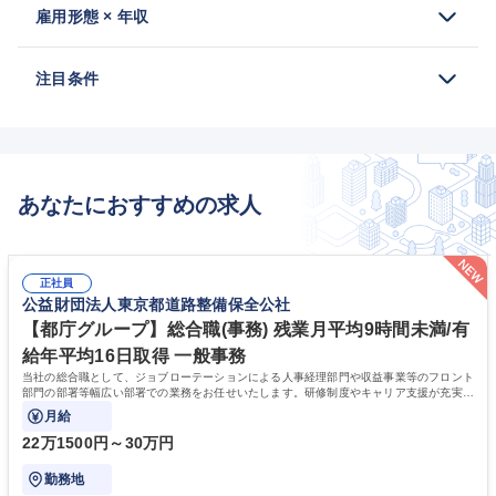
雇用形態 × 年収
注目条件
あなたにおすすめの求人
正社員
公益財団法人東京都道路整備保全公社
【都庁グループ】総合職(事務) 残業月平均9時間未満/有
給年平均16日取得 一般事務
当社の総合職として、ジョブローテーションによる人事経理部門や収益事業等のフロント
部門の部署等幅広い部署での業務をお任せいたします。研修制度やキャリア支援が充実し
ております！ ※下記業務詳細
月給
22万1500円～30万円
勤務地