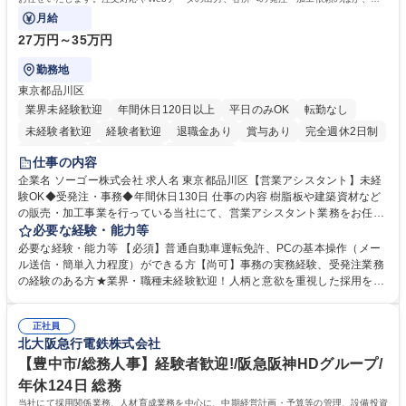
話・メール対応等の事務業務を担当します。
月給
27万円～35万円
勤務地
東京都品川区
業界未経験歓迎
年間休日120日以上
平日のみOK
転勤なし
未経験者歓迎
経験者歓迎
退職金あり
賞与あり
完全週休2日制
交通費支給
駅近5分以内
土日祝休み
仕事の内容
企業名 ソーゴー株式会社 求人名 東京都品川区【営業アシスタント】未経
験OK◆受発注・事務◆年間休日130日 仕事の内容 樹脂板や建築資材など
の販売・加工事業を行っている当社にて、営業アシスタント業務をお任せ
いたします。注文対応やWebデータの出力、各所への発注・加工依頼のほ
必要な経験・能力等
か、電話・メール対応等の事務業務を担当します。 ■受注・発注業務：FA
必要な経験・能力等 【必須】普通自動車運転免許、PCの基本操作（メー
Xによる注文対応、Web発注データのプリントアウト、各仕入先・協力会
ル送信・簡単入力程度）ができる方【尚可】事務の実務経験、受発注業務
社への発注および加工依頼等 ■納品書・請求書の作成および発送手配 ■商
の経験のある方★業界・職種未経験歓迎！人柄と意欲を重視した採用を行
品手配・在庫確認・納期調整 ■電話・メールでの問い合わせ対応および付
っています。 【要件】未経験歓迎！未経験からスタートして長く勤務する
随する事務全般 ※高度なPCスキルは不要です。【業務内容の変更範囲】
社員が多数在籍しています。 【求める人物像】納期優先の業界のため状況
当社の指定する業務 募集職種 東京都品川区【営業アシスタント】未経験O
正社員
変化に臨機応変かつ柔軟に対応できる方、約束を守り正確に作業を進めら
北大阪急行電鉄株式会社
K◆受発注・事務◆年間休日130日
れる方を求めています。高度なPCスキルや関数知識は一切不要です。丁
寧な指導体制が整っているため、安心してお仕事をスタートしていただけ
【豊中市/総務人事】経験者歓迎!/阪急阪神HDグループ/
ます。 学歴・資格 学歴：大学院 大学 高専 短大 専修学校 高校 語学力：
年休124日 総務
資格：
当社にて採用関係業務、人材育成業務を中心に、中期経営計画・予算等の管理、設備投資