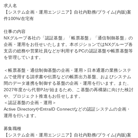
求人名

【システム企画・運用エンジニア】自社内勤務/プライム(内販)案
件100%/在宅有

仕事の内容

NXグループ各社の「認証基盤」「帳票基盤」「通信制御基盤」の
企画・運用をお任せいたします。本ポジションではNXグループ各
支店の総務や営業社員などが利用するPCの認証基盤や帳票基盤等
を管理しています。

＜帳票基盤・通信制御基盤の企画・運用＞日本通運の業務システ
ムで使用する請求書や伝票などの帳票出力基盤、およびシステム
間のデータ連携を制御する基盤の企画・運用を行います。また、
2027年度から代替PJが始まるため、こ基盤の再構築に向けた検討
や、プロジェクト推進もお任せします。

＜認証基盤の企画・運用＞

Active DirectoryやEntraID Connectなどの認証システムの企画・
運用を行います。

募集職種

【システム企画・運用エンジニア】自社内勤務/プライム(内販)案