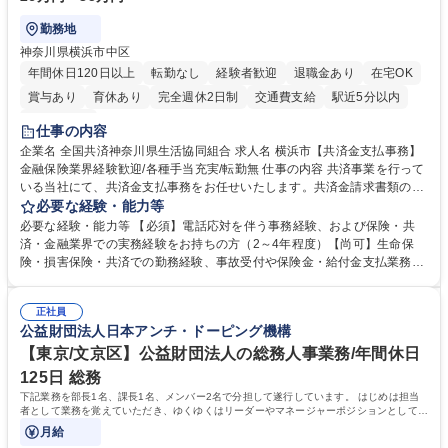
勤務地
神奈川県横浜市中区
年間休日120日以上
転勤なし
経験者歓迎
退職金あり
在宅OK
賞与あり
育休あり
完全週休2日制
交通費支給
駅近5分以内
土日祝休み
仕事の内容
企業名 全国共済神奈川県生活協同組合 求人名 横浜市【共済金支払事務】
金融保険業界経験歓迎/各種手当充実/転勤無 仕事の内容 共済事業を行って
いる当社にて、共済金支払事務をお任せいたします。共済金請求書類の受
付・内容確認・審査・データ入力のほか、加入者様や医療機関等からの問
必要な経験・能力等
い合わせ電話対応や書類発送等を担当します。 ■共済金請求書類の受付、
必要な経験・能力等 【必須】電話応対を伴う事務経験、および保険・共
内容確認、および共済金支払に関する審査・事務処理業務全般を担当 ■専
済・金融業界での実務経験をお持ちの方（2～4年程度）【尚可】生命保
用システムへのデータ入力、各種必要書類の作成・発送作業 ■加入者様や
険・損害保険・共済での勤務経験、事故受付や保険金・給付金支払業務経
医療機関等からの各種問い合わせに対する丁寧かつ迅速な電話応対 ■現場
験がある方 【求める人物像】■相手の立場に立った丁寧な対応ができる方
調査の対応および業務プロセスの改善活動 【業務内容の変更範囲】当社の
■チームワークを大切にし、素直に学べる方★外勤の保険営業から内勤事
指定する業務 募集職種 横浜市【共済金支払事務】金融保険業界経験歓迎/
正社員
務へのキャリアチェンジ希望者も大歓迎です！ 学歴・資格 学歴：大学院
公益財団法人日本アンチ・ドーピング機構
各種手当充実/転勤無
大学 高専 短大 専修学校 高校 語学力： 資格：
【東京/文京区】公益財団法人の総務人事業務/年間休日
125日 総務
下記業務を部長1名、課長1名、メンバー2名で分担して遂行しています。 はじめは担当
者として業務を覚えていただき、ゆくゆくはリーダーやマネージャーポジションとして活
躍いただくことを期待しています。
月給