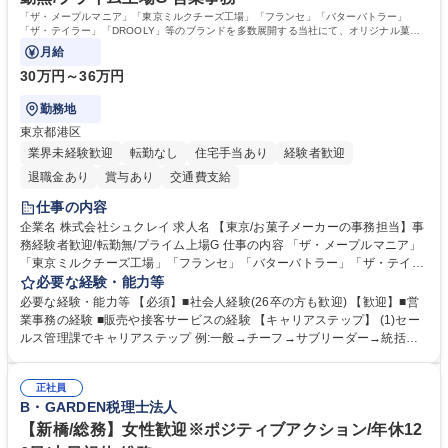
「ザ・メープルマニア」「東京ミルクチーズ工場」「フランセ」「バターバトラー」
「ザ・テイラー」「DROOLY」等のブランドを多数展開する当社にて、オリジナル菓子
ブランド商品の事務業務をお任せいたします。
月給
30万円～36万円
勤務地
東京都港区
業界未経験歓迎
転勤なし
住宅手当あり
経験者歓迎
退職金あり
賞与あり
交通費支給
仕事の内容
企業名 株式会社シュクレイ 求人名 【東京/お菓子メーカーの事務担当】事
務経験者歓迎/転勤無/プライム上場G 仕事の内容 「ザ・メープルマニア」
「東京ミルクチーズ工場」「フランセ」「バターバトラー」「ザ・テイラ
ー」「DROOLY」等のブランドを多数展開する当社にて、オリジナル菓子
必要な経験・能力等
ブランド商品の事務業務をお任せいたします。 【具体的な業務内容】 ■店
必要な経験・能力等 【必須】■社会人経験(26卒の方も歓迎) 【歓迎】■営
舗からの発注受付/PC入力業務 ■受電対応(社内/社外) ■商品のマスター登
業事務の経験 ■販売や接客サービスの経験 【キャリアステップ】 (1)セー
録 ■日々の売上抽出・報告 ■提携企業への書類送付業務 ■契約書管理業務
ルス管理課でキャリアステップ 例:一般→チーフ→サブリーダー→統括リ
■ホームページへの問い合わせ対応 など 募集職種 【東京/お菓子メーカー
ーダー→マネージャー (2)他ポジションへのキャリアも可能 ※過去、未経
の事務担当】事務経験者歓迎/転勤無/プライム上場G
験で経営管理部内で経理へ異動した方もいらっしゃいます。年3回の面談
正社員
や個別面談を通してご自身のキャリアと向き合っていただき、会社として
B・GARDEN税理士法人
もバックアップしていきます。 学歴・資格 学歴：大学院 大学 高専 短大
専修学校 高校 語学力： 資格：
【新橋/総務】女性歓迎※ポジティブアクション/年休12