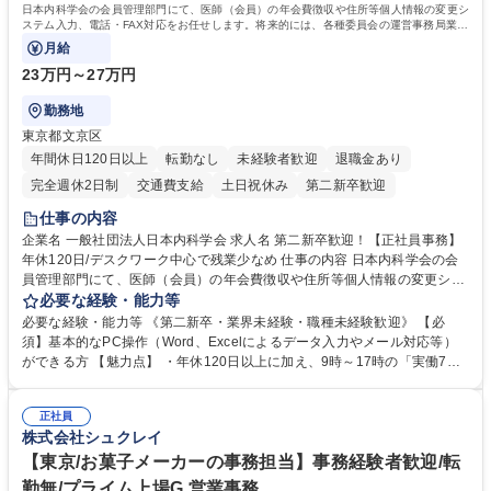
日本内科学会の会員管理部門にて、医師（会員）の年会費徴収や住所等個人情報の変更シ
ステム入力、電話・FAX対応をお任せします。将来的には、各種委員会の運営事務局業務
などにも幅広く携わっていただきます。
月給
23万円～27万円
勤務地
東京都文京区
年間休日120日以上
転勤なし
未経験者歓迎
退職金あり
完全週休2日制
交通費支給
土日祝休み
第二新卒歓迎
仕事の内容
企業名 一般社団法人日本内科学会 求人名 第二新卒歓迎！【正社員事務】
年休120日/デスクワーク中心で残業少なめ 仕事の内容 日本内科学会の会
員管理部門にて、医師（会員）の年会費徴収や住所等個人情報の変更シス
テム入力、電話・FAX対応をお任せします。将来的には、各種委員会の運
必要な経験・能力等
営事務局業務などにも幅広く携わっていただきます。 【会員管理・データ
必要な経験・能力等 《第二新卒・業界未経験・職種未経験歓迎》 【必
入力業務】 ・医師（会員）の住所変更、個人情報のシステム登録・更新
須】基本的なPC操作（Word、Excelによるデータ入力やメール対応等）
・年会費の徴収管理や入金データの照合確認 【問い合わせ対応】 ・会員
ができる方 【魅力点】 ・年休120日以上に加え、9時～17時の「実働7時
（医師）からの電話、FAX、ネット申請に伴う相談受付 ・複雑な案件のへ
間勤務」で残業も少なくワークライフバランスは抜群です。 【将来的な業
のエスカレーション・連携対応 募集職種 第二新卒歓迎！【正社員事務】
務（各種委員会運営）】 ・学会内における各種委員会のスケジュール調
年休120日/デスクワーク中心で残業少なめ
正社員
整、資料作成、当日の運営サポート 学歴・資格 学歴：大学院 大学 語学
株式会社シュクレイ
力： 資格：
【東京/お菓子メーカーの事務担当】事務経験者歓迎/転
勤無/プライム上場G 営業事務