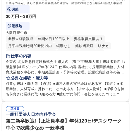
計画等の策定、さらに社内の重要会議の運営等、経営の根幹となる幅広い総務人事業務全
般を担当していただきます。
月給
30万円～38万円
勤務地
大阪府豊中市
業界未経験歓迎
年間休日120日以上
資格取得支援あり
月平均残業時間20時間以内
転勤なし
経験者歓迎
駅ナカ
退職金あり
完全週休2日制
交通費支給
駅近5分以内
仕事の内容
土日祝休み
服装自由
昼食補助あり
食事補助あり
企業名 北大阪急行電鉄株式会社 求人名 【豊中市/総務人事】経験者歓迎！/
阪急阪神HDグループ/年休124日 仕事の内容 当社にて採用関係業務、人材
育成業務を中心に、中期経営計画・予算等の管理、設備投資計画等の策
定、さらに社内の重要会議の運営等、経営の根幹となる幅広い総務人事業
必要な経験・能力等
務全般を担当していただきます。 【主な業務内容】 ■採用関係業務および
必要な経験・能力等 【必須】■総務人事の実務経験がある方 【歓迎】■採
人材育成(社員研修)業務の推進 ■中期経営計画および予算等の管理 ■設備
用業務、人材育成に携わったことのある方 【求める人物像】 ■探求心を持
投資計画等の策定 ■社内の重要会議の運営 ■その他総務人事業務全般 【入
ち前向きに業務に取り組める方 ■臆せずに部門・会社を超えたコミュニケ
社後】入社後は採用や育成をメインに担当し将来的には経営根幹に関わる
ーションの取れる方 ■自分で考えて行動のできる方 ■第二の創業期を迎え
総務人事業務全般へ幅広く従事していただきます。 募集職種 【豊中市/総
る当社で組織の次代を担うネクスト人材として長期的に成長したい方 ■周
務人事】経験者歓迎！/阪急阪神HDグループ/年休124日
正社員
囲のメンバーと協調しつつ主体性を持って能動的に業務を推進できる方 学
一般社団法人日本内科学会
歴・資格 学歴：大学院 大学 高専 短大 専修学校 高校 語学力： 資格：
第二新卒歓迎!【正社員事務】年休120日/デスクワーク
中心で残業少なめ 一般事務