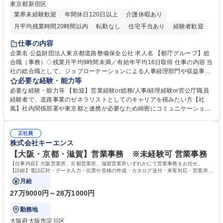
東京都新宿区
業界未経験歓迎
年間休日120日以上
介護休暇あり
月平均残業時間20時間以内
転勤なし
住宅手当あり
経験者歓迎
研修あり
退職金あり
賞与あり
完全週休2日制
交通費支給
仕事の内容
駅近5分以内
資格取得手当あり
食事補助あり
企業名 公益財団法人東京都道路整備保全公社 求人名 【都庁グループ】総
合職（事務）◇残業月平均9時間未満／有給年平均16日取得 仕事の内容 当
社の総合職として、ジョブローテーションによる人事経理部門や収益事業
等のフロント部門の部署等幅広い部署での業務をお任せいたします。研修
必要な経験・能力等
制度やキャリア支援が充実しております！ ※下記業務詳細 【業務詳細】■
必要な経験・能力等 【歓迎】営業経験or総務/人事/経理経験or官公庁職員
管理部門：広報、人事、経理など当公社の運営に係る管理業務 ■収益部
経験者で、道路事業のゼネラリストとしてのキャリアを積みたい方【社
門：駐車場の新規開拓、管理運営、新宿駅西口広場の「イベントコーナ
風】社内関係部署や東京都と連携が必要なため綿密にコミュニケーション
ー」などの管理運営 ■道路部門：整備の急がれる骨格幹線道路や木造住宅
を図っています。 【業務の魅力】■幅広く携われる：総合職（事務）で
密集地域の特定整備路線の用地取得、道路に関する普及啓発事業、都内の
は、駐車場の管理運営や道路用地の取得、公益財団法人の中枢を担う管理
道路施設や道路工事現場の見学ツアー事業 ※入社後は上記いずれかの部門
正社員
部門など多岐に渡る業務を経験できます。 ■様々なプロジェクト：駐車場
株式会社キーエンス
へ配属。※業務内容変更の範囲：会社の定める業務 募集職種 【都庁グル
事業の他、新宿駅西口広場内に設置された照明を兼ねた広告「ブライトサ
ープ】総合職（事務）◇残業月平均9時間未満／有給年平均16日取得
イン」の管理運営を行うなど、事業収益を生み出す活動を積極的に行って
【大阪・京都・滋賀】営業事務 ※未経験可 営業事務
います。 学歴・資格 学歴：大学院 大学 高専 短大 専修学校 高校 語学力：
【仕事内容】大阪営業所、京都営業所、滋賀営業所いずれかにて営業事務をお任せ。
資格：
【詳細】電話応対・データ入力・伝票や見積の作成・カタログ送付・来客対応・営業所内
で発生する事務業務や業務改善をお任せ。
月給
27万9000円～28万1000円
勤務地
大阪府大阪市淀川区