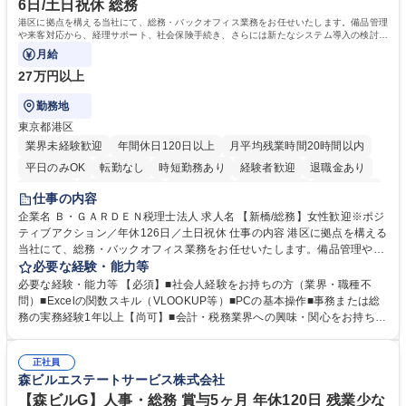
6日/土日祝休 総務
港区に拠点を構える当社にて、総務・バックオフィス業務をお任せいたします。備品管理
や来客対応から、経理サポート、社会保険手続き、さらには新たなシステム導入の検討ま
で、幅広く組織を支える役割です。
月給
27万円以上
勤務地
東京都港区
業界未経験歓迎
年間休日120日以上
月平均残業時間20時間以内
平日のみOK
転勤なし
時短勤務あり
経験者歓迎
退職金あり
賞与あり
完全週休2日制
交通費支給
駅近5分以内
土日祝休み
仕事の内容
服装自由
企業名 Ｂ・ＧＡＲＤＥＮ税理士法人 求人名 【新橋/総務】女性歓迎※ポジ
ティブアクション／年休126日／土日祝休 仕事の内容 港区に拠点を構える
当社にて、総務・バックオフィス業務をお任せいたします。備品管理や来
客対応から、経理サポート、社会保険手続き、さらには新たなシステム導
必要な経験・能力等
入の検討まで、幅広く組織を支える役割です。 ■備品発注・在庫管理、郵
必要な経験・能力等 【必須】■社会人経験をお持ちの方（業界・職種不
送物対応、電話・来客対応 ■金融機関への外出業務（入出金管理補助）、
問）■Excelの関数スキル（VLOOKUP等）■PCの基本操作■事務または総
福利厚生・社内イベントの運営管理 ■社内ルールの整備、職場環境の改善
務の実務経験1年以上【尚可】■会計・税務業界への興味・関心をお持ちの
提案、備品選定 ■請求書発行・管理等の経理サポート、社会保険関連の書
方 【求める人物像】 ■自ら課題を見つけ改善提案ができる主体性のある方
類手続き ■税理士業務の補助（書類作成・データ入力支援） ■ITツールや
■周囲と円滑に連携し、柔軟な対応ができる方。 【女性歓迎！】※ポジテ
社内新システムの導入検討・比較検証 募集職種 【新橋/総務】女性歓迎※
正社員
ィブアクション 学歴・資格 学歴：大学院 大学 高専 短大 専修学校 高校 語
森ビルエステートサービス株式会社
ポジティブアクション／年休126日／土日祝休
学力： 資格：
【森ビルG】人事・総務 賞与5ヶ月 年休120日 残業少な