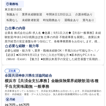
勤務地
東京都渋谷区
制服あり
業界未経験歓迎
年間休日120日以上
介護休暇あり
転勤なし
未経験者歓迎
時短勤務あり
退職金あり
賞与あり
育休あり
完全週休2日制
交通費支給
土日祝休み
仕事の内容
企業名 株式会社山和 求人名 ◆急募｜9月1日入社◆【渋谷/一般事務】未経
験歓迎/年休124日/残業ほぼ無 仕事の内容 不動産事業を展開し、創業以来
黒字経営の安定基盤を持つ当社にて、各種事務業務をお任せします。残業
がほぼ発生せず、連続した日程の有給取得が可能なため、WLBを整えたい
必要な経験・能力等
方にお勧めの環境です！ 入社後はOJTを通じて丁寧に研修を行いますの
必要な経験・能力等 ＼業界・職種未経験OK！早期入社が可能な方へ！／
で、事務未経験の方でも安心して臨むことができます。 【業務詳細】■電
【必須】■2026年9月1日までのご入社が可能な方 ■基本的なPCスキル
話・来客対応 ■物件の鍵や社内の備品管理 ■データ入力や書類作成 ■契約
（Word・Excel） 【魅力】 ■創業以来黒字の安定した経営基盤で長期的に
書などのファイリング ■郵送物の仕訳・発送 など 募集職種 ◆急募｜9月1
安心して働ける環境 ■残業ほぼなしで働きやすさ抜群、プライベートとの
日入社◆【渋谷/一般事務】未経験歓迎/年休124日/残業ほぼ無
両立が可能 ■有給取得を積極的に推奨、年間10日程度の取得実績 ■1ヶ月
正社員
のOJTで業務を習得可能、未経験でもしっかりサポート 学歴・資格 学
全国共済神奈川県生活協同組合
歴：大学院 大学 高専 短大 語学力： 資格：
横浜市【共済金支払事務】金融保険業界経験歓迎/各種
手当充実/転勤無 一般事務
共済事業を行っている当社にて、共済金支払事務をお任せいたします。共済金請求書類の
受付・内容確認・審査・データ入力のほか、加入者様や医療機関等からの問い合わせ電話
対応や書類発送等を担当します。
月給
26万円～35万円