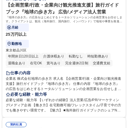
ール管理が出来る方。※将来的に他部署（営業部門、コーポレート部門）
【企画営業/行政・企業向け観光推進支援】旅行ガイド
へのジョブローテーションの可能性があります。 学歴・資格 学歴：大学
ブック『地球の歩き方』 広告/メディア法人営業
院 大学 語学力： 資格：宅地建物取引士
『地球の歩き方』の広告をはじめとするトータルソリューションの企画営業をお任せしま
す。クライアントは、観光（海外旅行、国内旅行、インバウンド）で地域や事業を推進し
たい国内外の行政や企業です。
月給
25万円以上
勤務地
東京都品川区
年間休日120日以上
介護休暇あり
転勤なし
時短勤務あり
退職金あり
在宅OK
賞与あり
完全週休2日制
交通費支給
駅近5分以内
土日祝休み
仕事の内容
企業名 株式会社地球の歩き方 求人名 【企画営業/行政・企業向け観光推進
支援】旅行ガイドブック『地球の歩き方』 仕事の内容 『地球の歩き方』
の広告をはじめとするトータルソリューションの企画営業をお任せしま
す。クライアントは、観光（海外旅行、国内旅行、インバウンド）で地域
必要な経験・能力等
や事業を推進したい国内外の行政や企業です。 【業務詳細】■『地球の歩
必要な経験・能力等 【いずれかの経験】法人営業/広告/PR/マーケティン
き方』は海外旅行ガイドブックのNo.1ブランドであり、国内旅行において
グ/メディア企画 【働き方】在宅勤務可能/フレックスタイム/子育て中の方
も牽引しております。観光推進支援においても、業界を牽引する意欲的な
でも働きやすい環境です。 【魅力】 ■海外旅行ガイドブックのシェアNo.1
取り組みが期待されています■インバウンドは、日本の地域の未来を担う
メディアとして、個人旅行文化の拡大と定着を担ってきたブランドに携わ
国策事業です。「GOOD LUCK TRIP」は、海外旅行ガイドブックと同様
ることが可能です。 ■国内旅行ガイドブックは立ち上げ間もない新規事業
に、インバウンドのトップブランドに成長しております■旅が業務であ
契約社員
であり、「地球の歩き方」としてどう取り組むか、共に形を作るコアメン