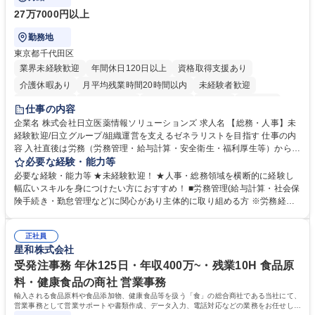
27万7000円以上
勤務地
東京都千代田区
業界未経験歓迎
年間休日120日以上
資格取得支援あり
介護休暇あり
月平均残業時間20時間以内
未経験者歓迎
住宅手当あり
時短勤務あり
退職金あり
在宅OK
賞与あり
仕事の内容
育休あり
完全週休2日制
交通費支給
土日祝休み
寮・社宅あり
企業名 株式会社日立医薬情報ソリューションズ 求人名 【総務・人事】未
経験歓迎/日立グループ/組織運営を支えるゼネラリストを目指す 仕事の内
容 入社直後は労務（労務管理・給与計算・安全衛生・福利厚生等）からお
任せいたします。将来は総務・採用・教育業務へ守備範囲を広げ、組織運
必要な経験・能力等
営を支えるゼネラリストをめざせます。 ・初期業務：労働時間管理、給与
必要な経験・能力等 ★未経験歓迎！ ★人事・総務領域を横断的に経験し
計算、社会保険対応、福利厚生管理、安全衛生、健康経営推進等をお任せ
幅広いスキルを身につけたい方におすすめ！ ■労務管理(給与計算・社会保
します。ご経験に応じて、休職者管理など、幅広く経験を積んでいただき
険手続き・勤怠管理など)に関心があり主体的に取り組める方 ※労務経験
ます。 ・将来的な広がり：総務・採用・教育・税務対応・経営企画等。
者は早期にご活躍いただけます。 ■チームで仕事を推進できる方■将来は
★メンバーがマンツーマンで丁寧に教えるため、ご経験が浅くても安心！
マネジメント職として活躍したい 【尚可】■人事、労務、採用、教育業務
幅広く経験を積みたい意欲がある方に最適な環境です。 募集職種 【総
正社員
のご経験 ■労務管理（給与計算・社会保険手続き・勤怠管理など）の経験
星和株式会社
務・人事】未経験歓迎/日立グループ/組織運営を支えるゼネラリストを目
■衛生管理者の資格をお持ちの方 学歴・資格 学歴：大学院 大学 高専 短大
指す
専修学校 高校 語学力： 資格：
受発注事務 年休125日・年収400万~・残業10H 食品原
料・健康食品の商社 営業事務
輸入される食品原料や食品添加物、健康食品等を扱う「食」の総合商社である当社にて、
営業事務として営業サポートや書類作成、データ入力、電話対応などの業務をお任せしま