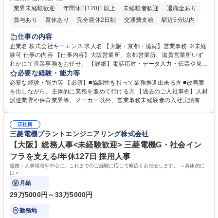
業界未経験歓迎
年間休日120日以上
未経験者歓迎
退職金あり
賞与あり
育休あり
完全週休2日制
交通費支給
駅近5分以内
土日祝休み
仕事の内容
企業名 株式会社キーエンス 求人名 【大阪・京都・滋賀】営業事務 ※未経
験可 仕事の内容 【仕事内容】大阪営業所、京都営業所、滋賀営業所いず
れかにて営業事務をお任せ。 【詳細】電話応対・データ入力・伝票や見積
の作成・カタログ送付・来客対応・営業所内で発生する事務業務や業務改
必要な経験・能力等
善をお任せ。 【教育制度】ご入社後、育成担当とペアになりながらOJTに
必要な経験・能力等 【必須】■協調性を持って業務推進出来る方 ■改善案
て業務を覚えていただくことが可能です。業務システムがきちんと構築さ
を出しながら、主体的に業務を進めて行ける方 【過去のご入社事例】人材
れているため、スムーズに仕事に慣れることができる環境です。また、
派遣業界や保育業界等、メーカー以外、営業事務未経験者の入社実績有
「チームで成果を出す文化」があり、良いやり方を積極的に共有しながら
【当社の事務職について】単なる事務ではなく主体性を発揮したサポート
常に改善を目指す風土のため、安心して業務に取り組んでいただけます。
により、キーエンスの付加価値向上に貢献します。ベースの定型業務に加
募集職種 【大阪・京都・滋賀】営業事務 ※未経験可
正社員
えて、お客様や社員の状況に合わせ、能動的なサポート、改善の動きも期
三菱電機プラントエンジニアリング株式会社
待され。組織を支えるスペシャリストとして、チームに貢献し、結果的に
社員から頼られる存在になることができます。平均19:30の退勤以降の業
【大阪】総務人事<未経験歓迎> 三菱電機G・社会イン
務の持ち帰りも禁止されており、メリハリのある働き方となります。 学
フラを支える/年休127日 採用人事
歴・資格 学歴：大学院 大学 高専 短大 語学力： 資格：
総務・人事領域を中心に、これまでのご経験に応じて幅広くお任せします。 ＜具体的に
は＞
月給
29万5000円～33万5000円
勤務地