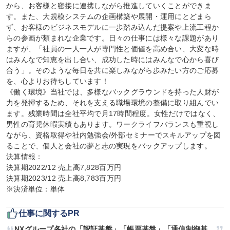
から、お客様と密接に連携しながら推進していくことができま
す。また、大規模システムの企画構築や展開・運用にとどまら
ず、お客様のビジネスモデルに一歩踏み込んだ提案や上流工程か
らの参画が類まれな企業です。日々の仕事には様々な課題があり
ますが、「社員の一人一人が専門性と価値を高め合い、大変な時
はみんなで知恵を出し合い、成功した時にはみんなで心から喜び
合う」。そのような毎日を共に楽しみながら歩みたい方のご応募
を、心よりお待ちしています！

《働く環境》当社では、多様なバックグラウンドを持った人財が
力を発揮するため、それを支える職場環境の整備に取り組んでい
ます。残業時間は全社平均で月17時間程度。女性だけではなく、
男性の育児休暇実績もあります。ワークライフバランスも重視し
ながら、資格取得や社内勉強会/外部セミナーでスキルアップを図
ることで、個人と会社の夢と志の実現をバックアップします。

決算情報：

決算期2022/12 売上高7,828百万円

決算期2023/12 売上高8,783百万円

※決済単位：単体
仕事に関するPR
NXグループ各社の「認証基盤」「帳票基盤」「通信制御基