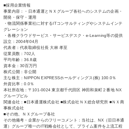
■採用企業情報

事業内容：・日本通運とＮＸグループ各社へのシステムの企画・
開発・保守・運用

・物流関係事業社に対するITコンサルティングやシステムインテ
グレーション

・各種クラウドサービス・サービスデスク・e-Learning等の提供

設立：2004年04月

代表者：代表取締役社長 大林 孝至

従業員数：702人

平均年齢：36.8歳

資本金：30百万円

株式公開：非公開

主な株主：NIPPON EXPRESSホールディングス(株) 100.0％

外資比率：0.0％

本社所在地：〒101-0024 東京都千代田区 神田和泉町２番地 NX
グループビル

関連会社：■日本通運株式会社 ■株式会社ＮＸ総合研究所 ■ＮＸ商
事株式会社

■その他、ＮＸグループ各社

その他備考・企業からのフリーコメント：当社は、NX（旧日本通
運）グループ唯一のIT戦略会社として、プライム案件を上流工程