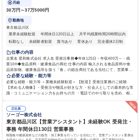
す。
月給
30万円～37万5000円
勤務地
東京都品川区
業界未経験歓迎
年間休日120日以上
月平均残業時間20時間以内
転勤なし
未経験者歓迎
賞与あり
育休あり
完全週休2日制
交通費支給
土日祝休み
仕事の内容
企業名 星和株式会社 求人名 受発注事務◆年休125日・年収400万～・残
業10H◆食品原料・健康食品の商社 仕事の内容 輸入される食品原料や食
品添加物、健康食品等を扱う「食」の総合商社である当社にて、営業事務
として営業サポートや書類作成、データ入力、電話対応などの業務をお任
必要な経験・能力等
せします。 ・受注／出荷指示／売上管理／仕入管理／在庫管理／お客様や
必要な経験・能力等 ＜業種未経験歓迎＞ 【歓迎】受発注業務のご経験
倉庫と電話確認など、販売に関わる事務、営業サポートをお願いします。
【求める人物像】・受発注や物流が好きな方 ・社会人としての基本的な常
・入社後は商品について覚えることから始め、先輩社員OJTと共に業務を
識・コミュニケーション力をお持ちの方 ・電話でのやり取りを含め、相手
進めて頂きます。未経験から始めた方も多数活躍中です。 [業務内容の変
の要件を正しく理解し対応できる方 ・数量・在庫・出荷数などの数値を正
更の範囲:会社の定める業務] 募集職種 受発注事務◆年休125日・年収400
確に扱う業務に抵抗がない方 ・PCを業務で日常的に使用しており、四則
万～・残業10H◆食品原料・健康食品の商社
正社員
演算ができる方 ・業務ルールや指示を理解し、行動できる方 学歴・資格
ソーゴー株式会社
学歴：大学院 大学 短大 語学力： 資格：
東京都品川区【営業アシスタント】未経験OK 受発注・
事務 年間休日130日 営業事務
樹脂板や建築資材などの販売・加工事業を行っている当社にて、営業アシスタント業務を
お任せいたします。注文対応やWebデータの出力、各所への発注・加工依頼のほか、電