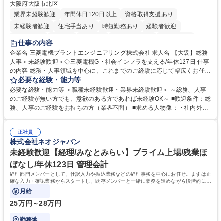
大阪府大阪市北区
業界未経験歓迎
年間休日120日以上
資格取得支援あり
未経験者歓迎
住宅手当あり
時短勤務あり
経験者歓迎
退職金あり
在宅OK
賞与あり
完全週休2日制
交通費支給
仕事の内容
駅近5分以内
土日祝休み
服装自由
寮・社宅あり
食事補助あり
企業名 三菱電機プラントエンジニアリング株式会社 求人名 【大阪】総務
人事＜未経験歓迎＞◇三菱電機G・社会インフラを支える/年休127日 仕事
の内容 総務・人事領域を中心に、これまでのご経験に応じて幅広くお任せ
します。 ＜具体的には＞ ・総務/人事労務（給与・社保・勤怠管理など）
必要な経験・能力等
・採用・教育研修 ・福利厚生運用 など ※基本的には事務所勤務ですが、
必要な経験・能力等 ＜職種未経験歓迎・業界未経験歓迎＞ ～総務、人事
採用や教育等の業務内容により、関西圏以外への日帰り・宿泊を伴う国内
のご経験が無い方でも、意欲のある方であれば未経験OK～ ■歓迎条件：総
出張もございます。 ※担当業務を持ちつつ、お互いに助け合いながら、総
務、人事のご経験をお持ちの方（業界不問） ■求める人物像：・社内外の
務部という組織として協力しながら進める体制です。 募集職種 【大阪】
関係各部門との調整を率先して行い、業務を円滑に遂行できる協調性やコ
総務人事＜未経験歓迎＞◇三菱電機G・社会インフラを支える/年休127日
ミュニケーション能力を持っている方 ・人事総務領域に興味がありゼネラ
正社員
リスト志向をお持ちの方 学歴・資格 学歴：大学院 大学 語学力： 資格：
株式会社ネオジャパン
未経験歓迎【経理/みなとみらい】プライム上場/残業ほ
ぼなし/年休123日 管理会計
経理部門メンバーとして、仕訳入力や振込業務などの経理事務を中心にお任せ。まずは正
確な入力・確認業務からスタートし、既存メンバーと一緒に業務を進めながら段階的に経
理知識を身につけていただきます。
月給
25万円～28万円
勤務地