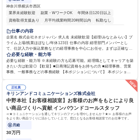
神奈川県横浜市西区
業界未経験歓迎
副業・WワークOK
年間休日120日以上
資格取得支援あり
月平均残業時間20時間以内
転勤なし
未経験者歓迎
時短勤務あり
退職金あり
在宅OK
賞与あり
仕事の内容
完全週休2日制
交通費支給
駅近5分以内
土日祝休み
服装自由
企業名 株式会社ネオジャパン 求人名 未経験歓迎【経理/みなとみらい】プ
ライム上場/残業ほぼなし/年休123日 仕事の内容 経理部門メンバーとし
寮・社宅あり
て、仕訳入力や振込業務などの経理事務を中心にお任せ。まずは正確な入
力・確認業務からスタートし、既存メンバーと一緒に業務を進めながら段
必要な経験・能力等
階的に経理知識を身につけていただきます。 【具体的には】 ■社内稟議に
必要な経験・能力等 ※未経験の方も応募可能。経理職としてキャリアを築
基づく仕訳入力 ■月末の振込業務 ■明細作成 ■伝票処理、記帳業務 ■既存
きたい方は歓迎◎ 【歓迎】■日商簿記資格をお持ちの方 ■経理事務、営業
メンバーの業務サポート 【将来的には】 ■月次決算補助 ■四半期・年次決
事務、一般事務などの事務経験 【本ポジションについて】 本ポジション
算補助 ■有価証券報告書など開示資料作成補助 ■海外子会社を含む連結決
の魅力は、プライム上場企業の経理部門で、未経験から経理キャリアをス
算補助 ※3～5年程度を目安に、徐々に決算業務へ業務範囲を広げていく
タートできる点です。まずは仕訳入力や振込業務など基礎的な業務から担
想定です。 募集職種 未経験歓迎【経理/みなとみらい】プライム上場/残業
正社員
当し、3～5年をかけて月次決算・四半期決算・開示資料作成補助などへス
キリンアンドコミュニケーションズ株式会社
ほぼなし/年休123日
テップアップできます。また、残業は通常月ほぼなく、決算月でも10時間
未満のため、無理なく経理として専門性を身につけられる環境です。 学
中野本社【お客様相談室】お客様のお声をもとにより良
歴・資格 学歴：大学院 大学 高専 短大 専修学校 高校 語学力： 資格：日商
い商品づくりへ貢献 インバウンドコールスタッフ
簿記検定1級 日商簿記検定2級
≪★コミュニケーションを通してキリンのファンを増やしませんか？★≫ お客様のお声
をより良い商品づくりに活かしていく上で、窓口となるお客様相談室でのお仕事です。
月給
30万円