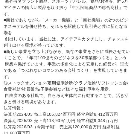
 海外有名ブランド商品、スポーツアパレル、食品/お酒等、約5万
アイテムの幅広い製品を取り扱う『生活関連商品の総合商社』で
す。

■商社でありながら「メーカー機能」と「商社機能」の2つのビジ
ネスモデルを併せ持ち、それらを駆使して取引先と共に新たな市
場を

 創出しています。当社には、アイデアをカタチにし、チャンスを
創り出せる環境が整っています。

■新しい事業を立ち上げながら、既存の事業をさらに成長させてい
くことで、「年商100億円のビジネスを30事業部つくる」という

 構想を掲げています。事業の多角化による安定した経営が、理念
である「つぶれないロマンのある会社づくり」を実現していきま
す。

◎ストックオプション/定期健康診断/クラブ活動/リフレッシュ会/
食費補助/社員販売/子供参観など様々な福利厚生を用意。

 自由度のある社風で、自ら考え主体的に行動することで、活き活
きと働ける環境があります。

決算情報：

決算期2024/03 売上高105,824百万円 経常利益8,412百万円

決算期2025/03 売上高113,939百万円 経常利益9,348百万円

決算期2026/03（今期予測） 売上高120,000百万円 経常利益
11,600百万円
