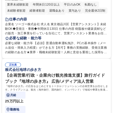
業界未経験歓迎
年間休日120日以上
平日のみOK
転勤なし
未経験者歓迎
経験者歓迎
退職金あり
賞与あり
完全週休2日制
交通費支給
駅近5分以内
土日祝休み
仕事の内容
企業名 ソーゴー株式会社 求人名 東京都品川区【営業アシスタント】未経
験OK◆受発注・事務◆年間休日130日 仕事の内容 樹脂板や建築資材など
の販売・加工事業を行っている当社にて、営業アシスタント業務をお任せ
いたします。注文対応やWebデータの出力、各所への発注・加工依頼のほ
必要な経験・能力等
か、電話・メール対応等の事務業務を担当します。 ■受注・発注業務：FA
必要な経験・能力等 【必須】普通自動車運転免許、PCの基本操作（メー
Xによる注文対応、Web発注データのプリントアウト、各仕入先・協力会
ル送信・簡単入力程度）ができる方【尚可】事務の実務経験、受発注業務
社への発注および加工依頼等 ■納品書・請求書の作成および発送手配 ■商
の経験のある方★業界・職種未経験歓迎！人柄と意欲を重視した採用を行
品手配・在庫確認・納期調整 ■電話・メールでの問い合わせ対応および付
っています。 【要件】未経験歓迎！未経験からスタートして長く勤務する
随する事務全般 ※高度なPCスキルは不要です。【業務内容の変更範囲】
社員が多数在籍しています。 【求める人物像】納期優先の業界のため状況
当社の指定する業務 募集職種 東京都品川区【営業アシスタント】未経験O
正社員
変化に臨機応変かつ柔軟に対応できる方、約束を守り正確に作業を進めら
株式会社地球の歩き方
K◆受発注・事務◆年間休日130日
れる方を求めています。高度なPCスキルや関数知識は一切不要です。丁
寧な指導体制が整っているため、安心してお仕事をスタートしていただけ
【企画営業/行政・企業向け観光推進支援】旅行ガイド
ます。 学歴・資格 学歴：大学院 大学 高専 短大 専修学校 高校 語学力：
ブック『地球の歩き方』 広告/メディア法人営業
資格：
『地球の歩き方』の広告をはじめとするトータルソリューションの企画営業をお任せしま
す。クライアントは、観光（海外旅行、国内旅行、インバウンド）で地域や事業を推進し
たい国内外の行政や企業です。
月給
25万円以上
勤務地