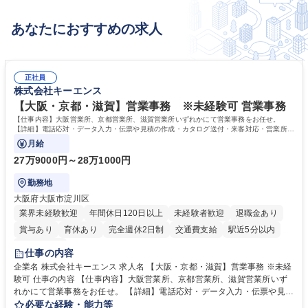
あなたにおすすめの求人
正社員
株式会社キーエンス
【大阪・京都・滋賀】営業事務 ※未経験可 営業事務
【仕事内容】大阪営業所、京都営業所、滋賀営業所いずれかにて営業事務をお任せ。
【詳細】電話応対・データ入力・伝票や見積の作成・カタログ送付・来客対応・営業所内
で発生する事務業務や業務改善をお任せ。
月給
27万9000円～28万1000円
勤務地
大阪府大阪市淀川区
業界未経験歓迎
年間休日120日以上
未経験者歓迎
退職金あり
賞与あり
育休あり
完全週休2日制
交通費支給
駅近5分以内
土日祝休み
仕事の内容
企業名 株式会社キーエンス 求人名 【大阪・京都・滋賀】営業事務 ※未経
験可 仕事の内容 【仕事内容】大阪営業所、京都営業所、滋賀営業所いず
れかにて営業事務をお任せ。 【詳細】電話応対・データ入力・伝票や見積
の作成・カタログ送付・来客対応・営業所内で発生する事務業務や業務改
必要な経験・能力等