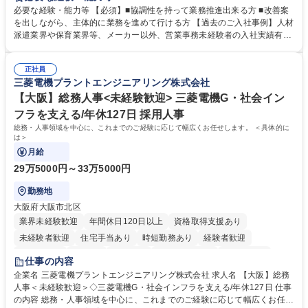
善をお任せ。 【教育制度】ご入社後、育成担当とペアになりながらOJTに
必要な経験・能力等 【必須】■協調性を持って業務推進出来る方 ■改善案
て業務を覚えていただくことが可能です。業務システムがきちんと構築さ
を出しながら、主体的に業務を進めて行ける方 【過去のご入社事例】人材
れているため、スムーズに仕事に慣れることができる環境です。また、
派遣業界や保育業界等、メーカー以外、営業事務未経験者の入社実績有
「チームで成果を出す文化」があり、良いやり方を積極的に共有しながら
【当社の事務職について】単なる事務ではなく主体性を発揮したサポート
常に改善を目指す風土のため、安心して業務に取り組んでいただけます。
により、キーエンスの付加価値向上に貢献します。ベースの定型業務に加
募集職種 【大阪・京都・滋賀】営業事務 ※未経験可
正社員
えて、お客様や社員の状況に合わせ、能動的なサポート、改善の動きも期
三菱電機プラントエンジニアリング株式会社
待され。組織を支えるスペシャリストとして、チームに貢献し、結果的に
社員から頼られる存在になることができます。平均19:30の退勤以降の業
【大阪】総務人事<未経験歓迎> 三菱電機G・社会イン
務の持ち帰りも禁止されており、メリハリのある働き方となります。 学
フラを支える/年休127日 採用人事
歴・資格 学歴：大学院 大学 高専 短大 語学力： 資格：
総務・人事領域を中心に、これまでのご経験に応じて幅広くお任せします。 ＜具体的に
は＞
月給
29万5000円～33万5000円
勤務地
大阪府大阪市北区
業界未経験歓迎
年間休日120日以上
資格取得支援あり
未経験者歓迎
住宅手当あり
時短勤務あり
経験者歓迎
退職金あり
在宅OK
賞与あり
完全週休2日制
交通費支給
仕事の内容
駅近5分以内
土日祝休み
服装自由
寮・社宅あり
食事補助あり
企業名 三菱電機プラントエンジニアリング株式会社 求人名 【大阪】総務
人事＜未経験歓迎＞◇三菱電機G・社会インフラを支える/年休127日 仕事
の内容 総務・人事領域を中心に、これまでのご経験に応じて幅広くお任せ