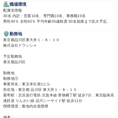
職場環境
配属先情報

30名 内訳：営業10名、専門職10名、事務職10名

男性40％ 女性60％ 平均年齢35歳程度 50名規模まで拡大予定。
勤務地
東京都品川区東大井１－８－１０

株式会社ドウシシャ

予定勤務地

東京都品川区

勤務地

勤務地①

事業所名：東京本社第1ビル

所在地：東京都 品川区 東大井１－８－１０

最寄駅：京浜急行電鉄 京急本線 青物横丁駅 徒歩7分、東京臨海高
速鉄道 りんかい線 品川シーサイド駅 徒歩11分

喫煙環境：敷地内全面禁煙

備考：
