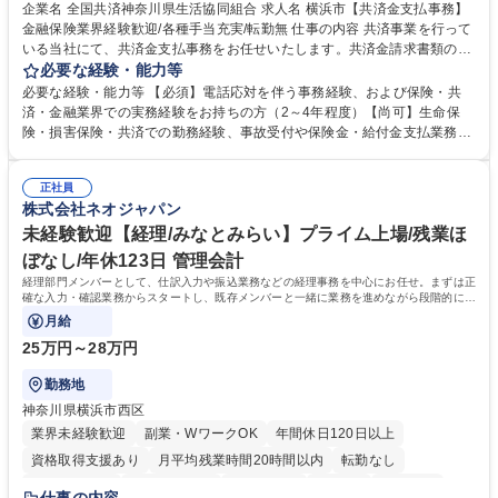
企業名 全国共済神奈川県生活協同組合 求人名 横浜市【共済金支払事務】
金融保険業界経験歓迎/各種手当充実/転勤無 仕事の内容 共済事業を行って
いる当社にて、共済金支払事務をお任せいたします。共済金請求書類の受
付・内容確認・審査・データ入力のほか、加入者様や医療機関等からの問
必要な経験・能力等
い合わせ電話対応や書類発送等を担当します。 ■共済金請求書類の受付、
必要な経験・能力等 【必須】電話応対を伴う事務経験、および保険・共
内容確認、および共済金支払に関する審査・事務処理業務全般を担当 ■専
済・金融業界での実務経験をお持ちの方（2～4年程度）【尚可】生命保
用システムへのデータ入力、各種必要書類の作成・発送作業 ■加入者様や
険・損害保険・共済での勤務経験、事故受付や保険金・給付金支払業務経
医療機関等からの各種問い合わせに対する丁寧かつ迅速な電話応対 ■現場
験がある方 【求める人物像】■相手の立場に立った丁寧な対応ができる方
調査の対応および業務プロセスの改善活動 【業務内容の変更範囲】当社の
■チームワークを大切にし、素直に学べる方★外勤の保険営業から内勤事
指定する業務 募集職種 横浜市【共済金支払事務】金融保険業界経験歓迎/
正社員
務へのキャリアチェンジ希望者も大歓迎です！ 学歴・資格 学歴：大学院
株式会社ネオジャパン
各種手当充実/転勤無
大学 高専 短大 専修学校 高校 語学力： 資格：
未経験歓迎【経理/みなとみらい】プライム上場/残業ほ
ぼなし/年休123日 管理会計
経理部門メンバーとして、仕訳入力や振込業務などの経理事務を中心にお任せ。まずは正
確な入力・確認業務からスタートし、既存メンバーと一緒に業務を進めながら段階的に経
理知識を身につけていただきます。
月給
25万円～28万円
勤務地
神奈川県横浜市西区
業界未経験歓迎
副業・WワークOK
年間休日120日以上
資格取得支援あり
月平均残業時間20時間以内
転勤なし
未経験者歓迎
時短勤務あり
退職金あり
在宅OK
賞与あり