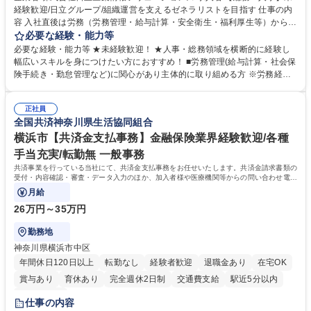
経験歓迎/日立グループ/組織運営を支えるゼネラリストを目指す 仕事の内
容 入社直後は労務（労務管理・給与計算・安全衛生・福利厚生等）からお
任せいたします。将来は総務・採用・教育業務へ守備範囲を広げ、組織運
必要な経験・能力等
営を支えるゼネラリストをめざせます。 ・初期業務：労働時間管理、給与
必要な経験・能力等 ★未経験歓迎！ ★人事・総務領域を横断的に経験し
計算、社会保険対応、福利厚生管理、安全衛生、健康経営推進等をお任せ
幅広いスキルを身につけたい方におすすめ！ ■労務管理(給与計算・社会保
します。ご経験に応じて、休職者管理など、幅広く経験を積んでいただき
険手続き・勤怠管理など)に関心があり主体的に取り組める方 ※労務経験
ます。 ・将来的な広がり：総務・採用・教育・税務対応・経営企画等。
者は早期にご活躍いただけます。 ■チームで仕事を推進できる方■将来は
★メンバーがマンツーマンで丁寧に教えるため、ご経験が浅くても安心！
マネジメント職として活躍したい 【尚可】■人事、労務、採用、教育業務
幅広く経験を積みたい意欲がある方に最適な環境です。 募集職種 【総
正社員
のご経験 ■労務管理（給与計算・社会保険手続き・勤怠管理など）の経験
全国共済神奈川県生活協同組合
務・人事】未経験歓迎/日立グループ/組織運営を支えるゼネラリストを目
■衛生管理者の資格をお持ちの方 学歴・資格 学歴：大学院 大学 高専 短大
指す
専修学校 高校 語学力： 資格：
横浜市【共済金支払事務】金融保険業界経験歓迎/各種
手当充実/転勤無 一般事務
共済事業を行っている当社にて、共済金支払事務をお任せいたします。共済金請求書類の
受付・内容確認・審査・データ入力のほか、加入者様や医療機関等からの問い合わせ電話
対応や書類発送等を担当します。
月給
26万円～35万円
勤務地
神奈川県横浜市中区
年間休日120日以上
転勤なし
経験者歓迎
退職金あり
在宅OK
賞与あり
育休あり
完全週休2日制
交通費支給
駅近5分以内
土日祝休み
仕事の内容