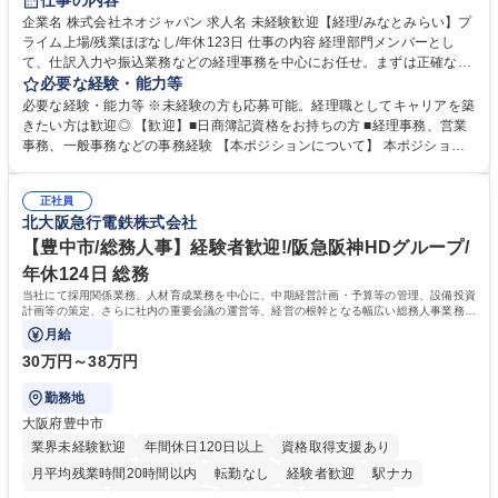
仕事の内容
完全週休2日制
交通費支給
駅近5分以内
土日祝休み
服装自由
企業名 株式会社ネオジャパン 求人名 未経験歓迎【経理/みなとみらい】プ
ライム上場/残業ほぼなし/年休123日 仕事の内容 経理部門メンバーとし
寮・社宅あり
て、仕訳入力や振込業務などの経理事務を中心にお任せ。まずは正確な入
力・確認業務からスタートし、既存メンバーと一緒に業務を進めながら段
必要な経験・能力等
階的に経理知識を身につけていただきます。 【具体的には】 ■社内稟議に
必要な経験・能力等 ※未経験の方も応募可能。経理職としてキャリアを築
基づく仕訳入力 ■月末の振込業務 ■明細作成 ■伝票処理、記帳業務 ■既存
きたい方は歓迎◎ 【歓迎】■日商簿記資格をお持ちの方 ■経理事務、営業
メンバーの業務サポート 【将来的には】 ■月次決算補助 ■四半期・年次決
事務、一般事務などの事務経験 【本ポジションについて】 本ポジション
算補助 ■有価証券報告書など開示資料作成補助 ■海外子会社を含む連結決
の魅力は、プライム上場企業の経理部門で、未経験から経理キャリアをス
算補助 ※3～5年程度を目安に、徐々に決算業務へ業務範囲を広げていく
タートできる点です。まずは仕訳入力や振込業務など基礎的な業務から担
想定です。 募集職種 未経験歓迎【経理/みなとみらい】プライム上場/残業
正社員
当し、3～5年をかけて月次決算・四半期決算・開示資料作成補助などへス
北大阪急行電鉄株式会社
ほぼなし/年休123日
テップアップできます。また、残業は通常月ほぼなく、決算月でも10時間
未満のため、無理なく経理として専門性を身につけられる環境です。 学
【豊中市/総務人事】経験者歓迎!/阪急阪神HDグループ/
歴・資格 学歴：大学院 大学 高専 短大 専修学校 高校 語学力： 資格：日商
年休124日 総務
簿記検定1級 日商簿記検定2級
当社にて採用関係業務、人材育成業務を中心に、中期経営計画・予算等の管理、設備投資
計画等の策定、さらに社内の重要会議の運営等、経営の根幹となる幅広い総務人事業務全
般を担当していただきます。
月給
30万円～38万円
勤務地
大阪府豊中市
業界未経験歓迎
年間休日120日以上
資格取得支援あり
月平均残業時間20時間以内
転勤なし
経験者歓迎
駅ナカ