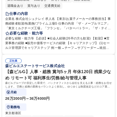
退職金あり
賞与あり
交通費支給
仕事の内容
企業名 株式会社シュクレイ 求人名 【東京/お菓子メーカーの事務担当】事
務経験者歓迎/転勤無/プライム上場G 仕事の内容 「ザ・メープルマニア」
「東京ミルクチーズ工場」「フランセ」「バターバトラー」「ザ・テイラ
ー」「DROOLY」等のブランドを多数展開する当社にて、オリジナル菓子
必要な経験・能力等
ブランド商品の事務業務をお任せいたします。 【具体的な業務内容】 ■店
必要な経験・能力等 【必須】■社会人経験(26卒の方も歓迎) 【歓迎】■営
舗からの発注受付/PC入力業務 ■受電対応(社内/社外) ■商品のマスター登
業事務の経験 ■販売や接客サービスの経験 【キャリアステップ】 (1)セー
録 ■日々の売上抽出・報告 ■提携企業への書類送付業務 ■契約書管理業務
ルス管理課でキャリアステップ 例:一般→チーフ→サブリーダー→統括リ
■ホームページへの問い合わせ対応 など 募集職種 【東京/お菓子メーカー
ーダー→マネージャー (2)他ポジションへのキャリアも可能 ※過去、未経
の事務担当】事務経験者歓迎/転勤無/プライム上場G
験で経営管理部内で経理へ異動した方もいらっしゃいます。年3回の面談
正社員
や個別面談を通してご自身のキャリアと向き合っていただき、会社として
森ビルエステートサービス株式会社
もバックアップしていきます。 学歴・資格 学歴：大学院 大学 高専 短大
専修学校 高校 語学力： 資格：
【森ビルG】人事・総務 賞与5ヶ月 年休120日 残業少な
め リモート可 福利厚生/労務/給与管理人事
森ビルグループの安定した環境で、バックオフィスから会社を支える人事・総務をお任せ
します。 労務と総務の業務をバランスよく担当し、ゆくゆくは制度改定などのコア業務
にも挑戦できる、やりがいある環境です。
月給
26万2000円～36万4000円
勤務地
東京都港区