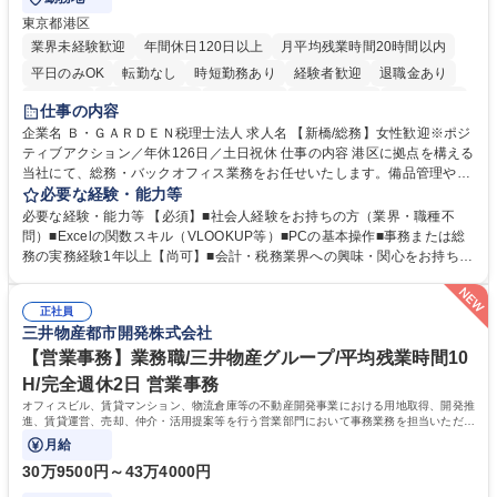
東京都港区
業界未経験歓迎
年間休日120日以上
月平均残業時間20時間以内
平日のみOK
転勤なし
時短勤務あり
経験者歓迎
退職金あり
賞与あり
完全週休2日制
交通費支給
駅近5分以内
土日祝休み
仕事の内容
服装自由
企業名 Ｂ・ＧＡＲＤＥＮ税理士法人 求人名 【新橋/総務】女性歓迎※ポジ
ティブアクション／年休126日／土日祝休 仕事の内容 港区に拠点を構える
当社にて、総務・バックオフィス業務をお任せいたします。備品管理や来
客対応から、経理サポート、社会保険手続き、さらには新たなシステム導
必要な経験・能力等
入の検討まで、幅広く組織を支える役割です。 ■備品発注・在庫管理、郵
必要な経験・能力等 【必須】■社会人経験をお持ちの方（業界・職種不
送物対応、電話・来客対応 ■金融機関への外出業務（入出金管理補助）、
問）■Excelの関数スキル（VLOOKUP等）■PCの基本操作■事務または総
福利厚生・社内イベントの運営管理 ■社内ルールの整備、職場環境の改善
務の実務経験1年以上【尚可】■会計・税務業界への興味・関心をお持ちの
提案、備品選定 ■請求書発行・管理等の経理サポート、社会保険関連の書
方 【求める人物像】 ■自ら課題を見つけ改善提案ができる主体性のある方
類手続き ■税理士業務の補助（書類作成・データ入力支援） ■ITツールや
■周囲と円滑に連携し、柔軟な対応ができる方。 【女性歓迎！】※ポジテ
社内新システムの導入検討・比較検証 募集職種 【新橋/総務】女性歓迎※
正社員
ィブアクション 学歴・資格 学歴：大学院 大学 高専 短大 専修学校 高校 語
三井物産都市開発株式会社
ポジティブアクション／年休126日／土日祝休
学力： 資格：
【営業事務】業務職/三井物産グループ/平均残業時間10
H/完全週休2日 営業事務
オフィスビル、賃貸マンション、物流倉庫等の不動産開発事業における用地取得、開発推
進、賃貸運営、売却、仲介・活用提案等を行う営業部門において事務業務を担当いただき
ます。
月給
30万9500円～43万4000円