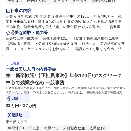
転勤なし
未経験者歓迎
賞与あり
育休あり
完全週休2日制
交通費支給
土日祝休み
仕事の内容
企業名 星和株式会社 求人名 受発注事務◆年休125日・年収400万～・残
業10H◆食品原料・健康食品の商社 仕事の内容 輸入される食品原料や食
品添加物、健康食品等を扱う「食」の総合商社である当社にて、営業事務
として営業サポートや書類作成、データ入力、電話対応などの業務をお任
必要な経験・能力等
せします。 ・受注／出荷指示／売上管理／仕入管理／在庫管理／お客様や
必要な経験・能力等 ＜業種未経験歓迎＞ 【歓迎】受発注業務のご経験
倉庫と電話確認など、販売に関わる事務、営業サポートをお願いします。
【求める人物像】・受発注や物流が好きな方 ・社会人としての基本的な常
・入社後は商品について覚えることから始め、先輩社員OJTと共に業務を
識・コミュニケーション力をお持ちの方 ・電話でのやり取りを含め、相手
進めて頂きます。未経験から始めた方も多数活躍中です。 [業務内容の変
の要件を正しく理解し対応できる方 ・数量・在庫・出荷数などの数値を正
更の範囲:会社の定める業務] 募集職種 受発注事務◆年休125日・年収400
確に扱う業務に抵抗がない方 ・PCを業務で日常的に使用しており、四則
万～・残業10H◆食品原料・健康食品の商社
正社員
演算ができる方 ・業務ルールや指示を理解し、行動できる方 学歴・資格
一般社団法人日本内科学会
学歴：大学院 大学 短大 語学力： 資格：
第二新卒歓迎!【正社員事務】年休120日/デスクワーク
中心で残業少なめ 一般事務
日本内科学会の会員管理部門にて、医師（会員）の年会費徴収や住所等個人情報の変更シ
ステム入力、電話・FAX対応をお任せします。将来的には、各種委員会の運営事務局業務
などにも幅広く携わっていただきます。
月給
23万円～27万円
勤務地
東京都文京区
年間休日120日以上
転勤なし
未経験者歓迎
退職金あり