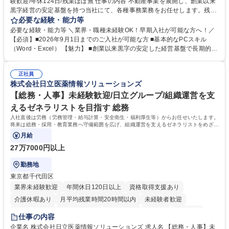
験歓迎/年休124日/残業ほぼ無 仕事の内容 不動産事業を展開し、創業以来
黒字経営の安定基盤を持つ当社にて、各種事務業務をお任せします。残業
がほぼ発生せず、連続した日程の有給取得が可能なため、WLBを整えたい
必要な経験・能力等
方にお勧めの環境です！ 入社後はOJTを通じて丁寧に研修を行いますの
必要な経験・能力等 ＼業界・職種未経験OK！早期入社が可能な方へ！／
で、事務未経験の方でも安心して臨むことができます。 【業務詳細】■電
【必須】■2026年9月1日までのご入社が可能な方 ■基本的なPCスキル
話・来客対応 ■物件の鍵や社内の備品管理 ■データ入力や書類作成 ■契約
（Word・Excel） 【魅力】 ■創業以来黒字の安定した経営基盤で長期的に
書などのファイリング ■郵送物の仕訳・発送 など 募集職種 ◆急募｜9月1
安心して働ける環境 ■残業ほぼなしで働きやすさ抜群、プライベートとの
日入社◆【渋谷/一般事務】未経験歓迎/年休124日/残業ほぼ無
両立が可能 ■有給取得を積極的に推奨、年間10日程度の取得実績 ■1ヶ月
正社員
のOJTで業務を習得可能、未経験でもしっかりサポート 学歴・資格 学
株式会社日立医薬情報ソリューションズ
歴：大学院 大学 高専 短大 語学力： 資格：
【総務・人事】未経験歓迎/日立グループ/組織運営を支
えるゼネラリストを目指す 総務
入社直後は労務（労務管理・給与計算・安全衛生・福利厚生等）からお任せいたします。
将来は総務・採用・教育業務へ守備範囲を広げ、組織運営を支えるゼネラリストをめざせ
ます。
月給
27万7000円以上
勤務地
東京都千代田区
業界未経験歓迎
年間休日120日以上
資格取得支援あり
介護休暇あり
月平均残業時間20時間以内
未経験者歓迎
住宅手当あり
時短勤務あり
退職金あり
在宅OK
賞与あり
仕事の内容
育休あり
完全週休2日制
交通費支給
土日祝休み
寮・社宅あり
企業名 株式会社日立医薬情報ソリューションズ 求人名 【総務・人事】未