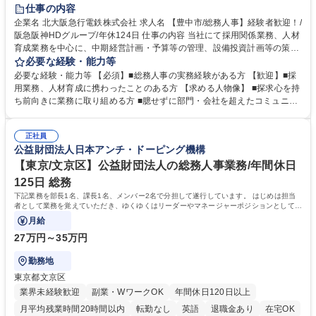
退職金あり
完全週休2日制
交通費支給
駅近5分以内
仕事の内容
土日祝休み
服装自由
昼食補助あり
食事補助あり
企業名 北大阪急行電鉄株式会社 求人名 【豊中市/総務人事】経験者歓迎！/
阪急阪神HDグループ/年休124日 仕事の内容 当社にて採用関係業務、人材
育成業務を中心に、中期経営計画・予算等の管理、設備投資計画等の策
定、さらに社内の重要会議の運営等、経営の根幹となる幅広い総務人事業
必要な経験・能力等
務全般を担当していただきます。 【主な業務内容】 ■採用関係業務および
必要な経験・能力等 【必須】■総務人事の実務経験がある方 【歓迎】■採
人材育成(社員研修)業務の推進 ■中期経営計画および予算等の管理 ■設備
用業務、人材育成に携わったことのある方 【求める人物像】 ■探求心を持
投資計画等の策定 ■社内の重要会議の運営 ■その他総務人事業務全般 【入
ち前向きに業務に取り組める方 ■臆せずに部門・会社を超えたコミュニケ
社後】入社後は採用や育成をメインに担当し将来的には経営根幹に関わる
ーションの取れる方 ■自分で考えて行動のできる方 ■第二の創業期を迎え
総務人事業務全般へ幅広く従事していただきます。 募集職種 【豊中市/総
る当社で組織の次代を担うネクスト人材として長期的に成長したい方 ■周
務人事】経験者歓迎！/阪急阪神HDグループ/年休124日
正社員
囲のメンバーと協調しつつ主体性を持って能動的に業務を推進できる方 学
公益財団法人日本アンチ・ドーピング機構
歴・資格 学歴：大学院 大学 高専 短大 専修学校 高校 語学力： 資格：
【東京/文京区】公益財団法人の総務人事業務/年間休日
125日 総務
下記業務を部長1名、課長1名、メンバー2名で分担して遂行しています。 はじめは担当
者として業務を覚えていただき、ゆくゆくはリーダーやマネージャーポジションとして活
躍いただくことを期待しています。
月給
27万円～35万円
勤務地
東京都文京区
業界未経験歓迎
副業・WワークOK
年間休日120日以上
月平均残業時間20時間以内
転勤なし
英語
退職金あり
在宅OK