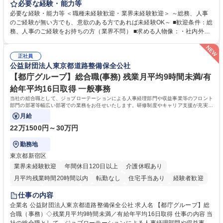
します。 ＜具体的には＞ ・総務/人事労務（給与・社保・勤怠管理など）
必要な経験・能力等
・採用・教育研修 ・福利厚生運用 など ※基本的には事務所勤務ですが、
必要な経験・能力等 ＜職種未経験歓迎・業界未経験歓迎＞ ～総務、人事
採用や教育等の業務内容により、関西圏以外への日帰り・宿泊を伴う国内
のご経験が無い方でも、意欲のある方であれば未経験OK～ ■歓迎条件：総
出張もございます。 ※担当業務を持ちつつ、お互いに助け合いながら、総
務、人事のご経験をお持ちの方（業界不問） ■求める人物像：・社内外の
務部という組織として協力しながら進める体制です。 募集職種 【大阪】
関係各部門との調整を率先して行い、業務を円滑に遂行できる協調性やコ
総務人事＜未経験歓迎＞◇三菱電機G・社会インフラを支える/年休127日
ミュニケーション能力を持っている方 ・人事総務領域に興味がありゼネラ
正社員
リスト志向をお持ちの方 学歴・資格 学歴：大学院 大学 語学力： 資格：
公益財団法人東京都道路整備保全公社
【都庁グループ】総合職(事務) 残業月平均9時間未満/有
給年平均16日取得 一般事務
当社の総合職として、ジョブローテーションによる人事経理部門や収益事業等のフロント
部門の部署等幅広い部署での業務をお任せいたします。研修制度やキャリア支援が充実し
ております！ ※下記業務詳細
月給
22万1500円～30万円
勤務地
東京都新宿区
業界未経験歓迎
年間休日120日以上
介護休暇あり
月平均残業時間20時間以内
転勤なし
住宅手当あり
経験者歓迎
研修あり
退職金あり
賞与あり
完全週休2日制
交通費支給
仕事の内容
駅近5分以内
資格取得手当あり
食事補助あり
企業名 公益財団法人東京都道路整備保全公社 求人名 【都庁グループ】総
合職（事務）◇残業月平均9時間未満／有給年平均16日取得 仕事の内容 当