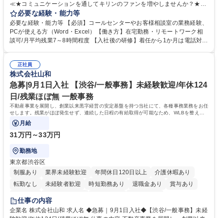
≪★コミュニケーションを通してキリンのファンを増やしませんか？★≫
お客様のお声をより良い商品づくりに活かしていく上で、窓口となるお客
必要な経験・能力等
様相談室でのお仕事です。 日々お客様からいただくキリングループへのご
必要な経験・能力等 【必須】コールセンターやお客様相談室の業務経験、
意見を、企業活動に活かしています。お客様からの声に迅速かつ誠意をも
PCが使える方（Word・Excel）【働き方】在宅勤務・リモートワーク相
って対応、情報提供するとともにグループ内活動に反映しています。 【具
談可/月平均残業7～8時間程度 【入社後の研修】着任から1か月は電話対応
体的には】電話応対、メール、お手紙対応、ご指摘品調査報告書作成、有
のOJTを中心に実施し、電話対応に慣れた段階でメール・手紙のOJTを実
人チャットボット対応など。 【1日の対応件数】■電話：月間一人当たり
施する予定です。独り立ち以降もしっかりフォローする体制を整えていま
平均100件前後■メール・手紙：同上40件前後 募集職種 中野本社【お客様
正社員
すのでご安心ください。 【当社について】キリングループの広報機能を担
株式会社山和
相談室】お客様のお声をもとにより良い商品づくりへ貢献
う会社として、お客様との出会いを大切にし、磨き上げたホスピタリティ
を込めてコミュニケーションをとりながら広報関連業務を行っておりま
急募|9月1日入社 【渋谷/一般事務】未経験歓迎/年休124
す。 学歴・資格 学歴：大学院 大学 高専 短大 専修学校 高校 語学力： 資
日/残業ほぼ無 一般事務
格：
不動産事業を展開し、創業以来黒字経営の安定基盤を持つ当社にて、各種事務業務をお任
せします。残業がほぼ発生せず、連続した日程の有給取得が可能なため、WLBを整えた
い方にお勧めの環境です！
月給
31万円～33万円
勤務地
東京都渋谷区
制服あり
業界未経験歓迎
年間休日120日以上
介護休暇あり
転勤なし
未経験者歓迎
時短勤務あり
退職金あり
賞与あり
育休あり
完全週休2日制
交通費支給
土日祝休み
仕事の内容
企業名 株式会社山和 求人名 ◆急募｜9月1日入社◆【渋谷/一般事務】未経