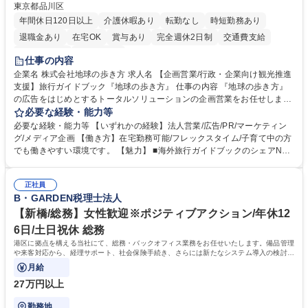
東京都品川区
年間休日120日以上
介護休暇あり
転勤なし
時短勤務あり
退職金あり
在宅OK
賞与あり
完全週休2日制
交通費支給
駅近5分以内
土日祝休み
仕事の内容
企業名 株式会社地球の歩き方 求人名 【企画営業/行政・企業向け観光推進
支援】旅行ガイドブック『地球の歩き方』 仕事の内容 『地球の歩き方』
の広告をはじめとするトータルソリューションの企画営業をお任せしま
す。クライアントは、観光（海外旅行、国内旅行、インバウンド）で地域
必要な経験・能力等
や事業を推進したい国内外の行政や企業です。 【業務詳細】■『地球の歩
必要な経験・能力等 【いずれかの経験】法人営業/広告/PR/マーケティン
き方』は海外旅行ガイドブックのNo.1ブランドであり、国内旅行において
グ/メディア企画 【働き方】在宅勤務可能/フレックスタイム/子育て中の方
も牽引しております。観光推進支援においても、業界を牽引する意欲的な
でも働きやすい環境です。 【魅力】 ■海外旅行ガイドブックのシェアNo.1
取り組みが期待されています■インバウンドは、日本の地域の未来を担う
メディアとして、個人旅行文化の拡大と定着を担ってきたブランドに携わ
国策事業です。「GOOD LUCK TRIP」は、海外旅行ガイドブックと同様
ることが可能です。 ■国内旅行ガイドブックは立ち上げ間もない新規事業
に、インバウンドのトップブランドに成長しております■旅が業務であ
正社員
であり、「地球の歩き方」としてどう取り組むか、共に形を作るコアメン
B・GARDEN税理士法人
り、日常です。旅好きにはこれ以上ない環境です 募集職種 【企画営業/行
バーとして活躍いただきます。 学歴・資格 学歴：大学院 大学 語学力： 資
政・企業向け観光推進支援】旅行ガイドブック『地球の歩き方』
格：
【新橋/総務】女性歓迎※ポジティブアクション/年休12
6日/土日祝休 総務
港区に拠点を構える当社にて、総務・バックオフィス業務をお任せいたします。備品管理
や来客対応から、経理サポート、社会保険手続き、さらには新たなシステム導入の検討ま
で、幅広く組織を支える役割です。
月給
27万円以上
勤務地