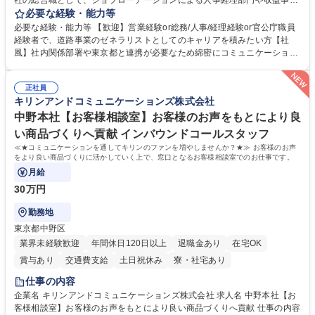
社の総合職として、ジョブローテーションによる人事経理部門や収益事業
等のフロント部門の部署等幅広い部署での業務をお任せいたします。研修
必要な経験・能力等
制度やキャリア支援が充実しております！ ※下記業務詳細 【業務詳細】■
必要な経験・能力等 【歓迎】営業経験or総務/人事/経理経験or官公庁職員
管理部門：広報、人事、経理など当公社の運営に係る管理業務 ■収益部
経験者で、道路事業のゼネラリストとしてのキャリアを積みたい方【社
門：駐車場の新規開拓、管理運営、新宿駅西口広場の「イベントコーナ
風】社内関係部署や東京都と連携が必要なため綿密にコミュニケーション
ー」などの管理運営 ■道路部門：整備の急がれる骨格幹線道路や木造住宅
を図っています。 【業務の魅力】■幅広く携われる：総合職（事務）で
密集地域の特定整備路線の用地取得、道路に関する普及啓発事業、都内の
は、駐車場の管理運営や道路用地の取得、公益財団法人の中枢を担う管理
道路施設や道路工事現場の見学ツアー事業 ※入社後は上記いずれかの部門
正社員
部門など多岐に渡る業務を経験できます。 ■様々なプロジェクト：駐車場
キリンアンドコミュニケーションズ株式会社
へ配属。※業務内容変更の範囲：会社の定める業務 募集職種 【都庁グル
事業の他、新宿駅西口広場内に設置された照明を兼ねた広告「ブライトサ
ープ】総合職（事務）◇残業月平均9時間未満／有給年平均16日取得
イン」の管理運営を行うなど、事業収益を生み出す活動を積極的に行って
中野本社【お客様相談室】お客様のお声をもとにより良
います。 学歴・資格 学歴：大学院 大学 高専 短大 専修学校 高校 語学力：
い商品づくりへ貢献 インバウンドコールスタッフ
資格：
≪★コミュニケーションを通してキリンのファンを増やしませんか？★≫ お客様のお声
をより良い商品づくりに活かしていく上で、窓口となるお客様相談室でのお仕事です。
月給
30万円
勤務地
東京都中野区
業界未経験歓迎
年間休日120日以上
退職金あり
在宅OK
賞与あり
交通費支給
土日祝休み
寮・社宅あり
仕事の内容
企業名 キリンアンドコミュニケーションズ株式会社 求人名 中野本社【お
客様相談室】お客様のお声をもとにより良い商品づくりへ貢献 仕事の内容