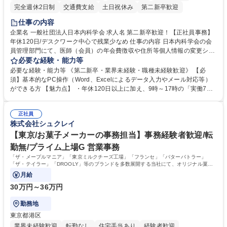
完全週休2日制
交通費支給
土日祝休み
第二新卒歓迎
仕事の内容
企業名 一般社団法人日本内科学会 求人名 第二新卒歓迎！【正社員事務】
年休120日/デスクワーク中心で残業少なめ 仕事の内容 日本内科学会の会
員管理部門にて、医師（会員）の年会費徴収や住所等個人情報の変更シス
テム入力、電話・FAX対応をお任せします。将来的には、各種委員会の運
必要な経験・能力等
営事務局業務などにも幅広く携わっていただきます。 【会員管理・データ
必要な経験・能力等 《第二新卒・業界未経験・職種未経験歓迎》 【必
入力業務】 ・医師（会員）の住所変更、個人情報のシステム登録・更新
須】基本的なPC操作（Word、Excelによるデータ入力やメール対応等）
・年会費の徴収管理や入金データの照合確認 【問い合わせ対応】 ・会員
ができる方 【魅力点】 ・年休120日以上に加え、9時～17時の「実働7時
（医師）からの電話、FAX、ネット申請に伴う相談受付 ・複雑な案件のへ
間勤務」で残業も少なくワークライフバランスは抜群です。 【将来的な業
のエスカレーション・連携対応 募集職種 第二新卒歓迎！【正社員事務】
務（各種委員会運営）】 ・学会内における各種委員会のスケジュール調
年休120日/デスクワーク中心で残業少なめ
正社員
整、資料作成、当日の運営サポート 学歴・資格 学歴：大学院 大学 語学
株式会社シュクレイ
力： 資格：
【東京/お菓子メーカーの事務担当】事務経験者歓迎/転
勤無/プライム上場G 営業事務
「ザ・メープルマニア」「東京ミルクチーズ工場」「フランセ」「バターバトラー」
「ザ・テイラー」「DROOLY」等のブランドを多数展開する当社にて、オリジナル菓子
ブランド商品の事務業務をお任せいたします。
月給
30万円～36万円
勤務地
東京都港区
業界未経験歓迎
転勤なし
住宅手当あり
経験者歓迎