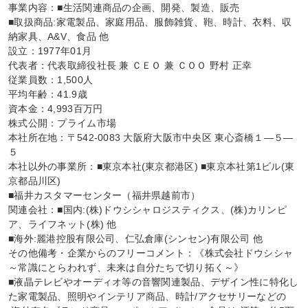
事業内容：■生活関連商品の企画、開発、製造、販売

■取扱商品:家電製品、家庭用品、服飾雑貨、鞄、時計、衣料、収
納家具、A&V、食品 他

設立：1977年01月

代表者：代表取締役社長 兼 ＣＥＯ 兼 ＣＯＯ 野村 正幸

従業員数：1,500人

平均年齢：41.9歳

資本金：4,993百万円

株式公開：プライム市場

本社所在地：〒542-0083 大阪府大阪市中央区 東心斎橋１―５―
５

本社以外の事業所：■東京本社(東京都港区) ■東京本社第1ビル(東
京都品川区)

■福井カスタマーセンター（福井県越前市）

関連会社：■国内:(株)ドウシシャロジスティクス、(株)カリンピ
ア、ライフネット(株) 他

■海外:麗港控股有限公司、仁弘倉庫(シンセン)有限公司 他

その他備考・企業からのフリーコメント：《株式会社ドウシシャ
～常識にとらわれず、未来は自分たちで切り拓く～》

■液晶テレビやオーディオ等の音響関連製品、デザイン性に特化し
た家電製品、照明やインテリア商品、時計/アクセサリーなどの
