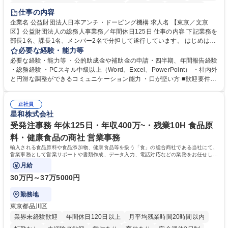
賞与あり
育休あり
完全週休2日制
交通費支給
土日祝休み
仕事の内容
食事補助あり
企業名 公益財団法人日本アンチ・ドーピング機構 求人名 【東京／文京
区】公益財団法人の総務人事業務／年間休日125日 仕事の内容 下記業務を
部長1名、課長1名、メンバー2名で分担して遂行しています。 はじめは担
当者として業務を覚えていただき、ゆくゆくはリーダーやマネージャーポ
必要な経験・能力等
ジションとして活躍いただくことを期待しています。 【総務・人事グルー
必要な経験・能力等 ・公的助成金や補助金の申請・四半期、年間報告経験
プの業務内容】 ・人事制度関連 ・採用活動 ・教育研修の企画、実行 ・勤
・総務経験 ・PCスキル中級以上（Word、Excel、PowerPoint） ・社内外
怠管理 ・官公庁への各種提出 ・法定の会議運営（評議員会、理事会） ・
と円滑な調整ができるコミュニケーション能力 ・口が堅い方 ■歓迎要件
コンプライアンス ・内部規程やルールの管理、整備、文書管理 ・契約関
・採用業務経験 ・英語に抵抗がない方 ・営業経験 学歴・資格 学歴：大学
連 ・衛生管理 ・防災関連・公的助成金の管理・オフィス、ファシリティ
院 大学 高専 短大 専修学校 高校 語学力： 資格：
管理 ・福利厚生関連 ・職員からの問合せ、相談対応 ・その他日常の総務
正社員
星和株式会社
業務全般 募集職種 【東京／文京区】公益財団法人の総務人事業務／年間
休日125日
受発注事務 年休125日・年収400万~・残業10H 食品原
料・健康食品の商社 営業事務
輸入される食品原料や食品添加物、健康食品等を扱う「食」の総合商社である当社にて、
営業事務として営業サポートや書類作成、データ入力、電話対応などの業務をお任せしま
す。
月給
30万円～37万5000円
勤務地
東京都品川区
業界未経験歓迎
年間休日120日以上
月平均残業時間20時間以内