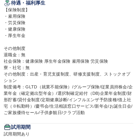
待遇・福利厚生
【保険制度】

・雇用保険

・労災保険

・健康保険

・厚生年金

その他制度

退職金：無

社会保険：健康保険 厚生年金保険 雇用保険 労災保険

寮・社宅：無

その他制度：出産・育児支援制度、研修支援制度、ストックオプ
ション

制度備考：GLTD（就業不能保険）/グループ保険/従業員持株会/企
業年金（確定拠出型年金）/選択制確定給付（DB)企業年金制度/財
形貯蓄/貸付金制度/定期健康診断/インフルエンザ予防接種/借上社
宅（※転勤時）/慶弔会/生活相談窓口サービス/新年会/お誕生日会/
ご家族優待セール/子供参観日/クラブ活動
試用期間
試用期間あり
