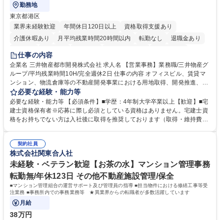
勤務地
東京都港区
業界未経験歓迎
年間休日120日以上
資格取得支援あり
介護休暇あり
月平均残業時間20時間以内
転勤なし
退職金あり
在宅OK
賞与あり
育休あり
完全週休2日制
交通費支給
仕事の内容
駅近5分以内
土日祝休み
寮・社宅あり
企業名 三井物産都市開発株式会社 求人名 【営業事務】業務職/三井物産グ
ループ/平均残業時間10H/完全週休2日 仕事の内容 オフィスビル、賃貸マ
ンション、物流倉庫等の不動産開発事業における用地取得、開発推進、賃
貸運営、売却、仲介・活用提案等を行う営業部門において事務業務を担当
必要な経験・能力等
いただきます。 【詳細】・契約書管理、契約書製本、捺印対応、ファイリ
必要な経験・能力等 【必須条件】■学歴：4年制大学卒業以上【歓迎】■宅
ング、登記簿取得、調書取得・支払業務（各種費用支払、支払管理、請
建士資格保有者※応募に際し必須としている資格はありません。宅建士資
求・支払データ登録、取引先マスター申請対応）・予算作成及び予実管
格をお持ちでない方は入社後に取得を推奨しております（取得・維持費用
理・各種稟議書、報告書作成業務・各種台帳管理、交際費・会議費支払報
の一部補助あり） 【求める人物像】 ・向学心豊かで、主体的に行動でき
告書作成及び月次管理・部内総務庶務全般 など※※配属先によっては上記
る方。 ・社内外の多様な関係者と協調して業務を進められるコミュニケー
の他に担当頂く業務が発生する場合があります。 募集職種 【営業事務】
契約社員
ション力がある方。 ・チャレンジを厭わず、粘り強く業務に取り組める
株式会社関東合人社
業務職/三井物産グループ/平均残業時間10H/完全週休2日
方。多様な関係者と謙虚に信頼関係を構築でき、期限を意識したスケジュ
ール管理が出来る方。※将来的に他部署（営業部門、コーポレート部門）
未経験・ベテラン歓迎【お茶の水】マンション管理事務
へのジョブローテーションの可能性があります。 学歴・資格 学歴：大学
転勤無/年休123日 その他不動産施設管理/保全
院 大学 語学力： 資格：宅地建物取引士
■マンション管理組合の運営サポート及び管理員の指導 ■担当物件における修繕工事等受
注業務 ■事務所内での事務業務等 ★異業界からの転職者が多数活躍しています
月給
38万円